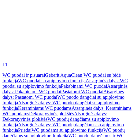
LT
WC puodai ir pisuarai
Geberit AquaClean WC puodai su bidė
funkcija
WC puodai su apiplovimo funkcija
Atsarginės dalys: WC
puodai su apiplovimo funkcija
Pakabinami WC puodai
Atsarginės
dalys: Pakabinami WC puodai
Pastatomi WC puodai
Atsarginės
dalys: Pastatomi WC puodai
WC puodo dangčiai su apiplovimo
funkcija
Atsarginės dalys: WC puodo dangčiai su apiplovimo
funkcija
Keraminiams WC puodams
Atsarginės dalys: Keraminiams
WC puodams
Dekoratyvinės plokštės
Atsarginės dalys:
Dekoratyvinės plokštės
WC puodų dangčiams su apiplovimo
funkcija
Atsarginės dalys: WC puodų dangčiams su apiplovimo
funkcija
Priedai
WC puodams su apiplovimo funkcija
WC puodų
dangčiams su apiplovimo funkcija
WC puodų dangčiams ir WC