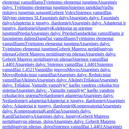
elementai vamzdžiams
Tvirtinimo elementai jungtims
Atsarginės
dalys: Tvirtinimo elementai jungtims
Sistemos tarpikliai
Varžtų
rinkinys jungėmis sujungti
Geberit Volex
Sistemos vamzdžiai,
šildymo sistemos SL
Fasoninės dalys
Atsarginės dalys: Fasoninės
dalys
Adapteriai ir jungtys, išardomieji
Atsarginės dalys: Adapteriai ir
jungtys, išardomieji
Jungtys
Kolektoriai su sriegine
jungtimi
Priedai
Atsarginės dalys: Priedai
Sandarikliai vamzdžiams ir
fasoninėms dalims
Dangčiai vamzdžiams
Tvirtinimo elementai
vamzdžiams
Tvirtinimo elementai jungtims
Atsarginės dalys:
Tvirtinimo elementai jungtims
Geberit Mapress nerūdijantysis
plienas
Geberit Mapress nerūdijantysis plienas
Atsarginės dalys:
Geberit Mapress nerūdijantysis plienas
Sistemos vamzdžiai
1.4401
Atsarginės dalys: Sistemos vamzdžiai 1.4401
Sistemos
vamzdžiai 1.4521
Vamzdžių įmovos
Movos
Atsarginės dalys:
Movos
Redukciniai vamzdžiai
Atsarginės dalys: Redukciniai
vamzdžiai
Alkūnės
Atsarginės dalys: Alkūnės
Trišakiai
Atsarginės
dalys: Trišakiai
„Vamzdis vamzdyje“ karšto vandens cirkuliacijos
sistema
Atsarginės dalys: „Vamzdis vamzdyje“ karšto vandens
cirkuliacijos sistema
Neišardomieji adapteriai
Atsarginės dalys:
Neišardomieji adapteriai
Adapteriai ir jungtys, išardomieji
Atsarginės
dalys: Adapteriai ir jungtys, išardomieji
Kompensatoriai
Atsarginės
dalys: Kompensatoriai
Kamščiai
Atsarginės dalys:
Kamščiai
Jungtys
Atsarginės dalys: Jungtys
Geberit Mapress
nerūdijantysis plienas, dujos
Atsarginės dalys: Geberit Mapress
nerūdijantysis plienas, dujos
Sistemos vamzdžiai 1.4401
Atsarginės