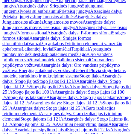
medžiagas
Atsarginės dalys: Adapteriai į kitas medžiagas
Srieginės
jungtys
Atsarginės dalys: Srieginės jungtys
Sujungimai
jungėmis
Įvorės su antbriauniu
Prietaisų jungtys
Atsarginės dalys:
Prietaisų jungtys
Jungiamosios alkūnės
Atsarginės dalys:
Jungiamosios alkūnės
Jungiamosios movos
Atsarginės dalys:
Jungiamosios movos
Tiesiosios jungtys
Atsarginės dalys: Tiesiosios
jungtys
P-formos sifonai
Atsarginės dalys: P-formos sifonai
Sraigės
formos sifonai
Atsarginės dalys: Sraigės formos
sifonai
Priedai
Vamzdžių apkabos
Tvirtinimo elementai vamzdžių
apkaboms
Laikantieji loviai
Kamščiai
Tarpikliai
Apsauginės
montavimo dėžutės
Eksploatacinės medžiagos
Oro vandens
pripildymo vožtuvai nuotekų šalinimo sistemai
Oro vandens
pripildymo vožtuvai
Atsarginės dalys: Oro vandens pripildymo
vožtuvai
Energiją sulaikantys vožtuvai
Geberit Pluvia stogo lietaus
nuotekų surinkimo ir nukreipimo sistema
Stogo įlajos
Atsarginės
dalys: Stogo įlajos
Stogo įlajos iki 12 l/s
Atsarginės dalys: Stogo
įlajos iki 12 l/s
Stogo įlajos iki 25 l/s
Atsarginės dalys: Stogo įlajos iki
25 l/s
Stogo įlajos iki 100 l/s
Atsarginės dalys: Stogo įlajos iki 100
l/s
Stogo įlajos latakams
Atsarginės dalys: Stogo įlajos latakams
Stogo
įlajos iki 12 l/s
Atsarginės dalys: Stogo įlajos iki 12 l/s
Stogo įlajos iki
25 l/s
Atsarginės dalys: Stogo įlajos iki 25 l/s
Garo izoliacijos
tvirtinimo elementai
Atsarginės dalys: Garo izoliacijos tvirtinimo
elementai
Stogo įlajoms iki 12 l/s
Atsarginės dalys: Stogo įlajoms iki
12 l/s
Stogo įlajoms iki 25 l/s
Avariniai persipylimo įtaisai
Atsarginės
dalys: Avariniai persipylimo įtaisai
Stogo įlajoms iki 12 l/s
Atsarginės