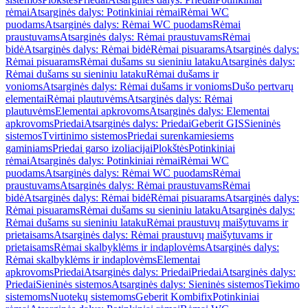
rėmai
Atsarginės dalys: Potinkiniai rėmai
Rėmai WC
puodams
Atsarginės dalys: Rėmai WC puodams
Rėmai
praustuvams
Atsarginės dalys: Rėmai praustuvams
Rėmai
bidė
Atsarginės dalys: Rėmai bidė
Rėmai pisuarams
Atsarginės dalys:
Rėmai pisuarams
Rėmai dušams su sieniniu lataku
Atsarginės dalys:
Rėmai dušams su sieniniu lataku
Rėmai dušams ir
vonioms
Atsarginės dalys: Rėmai dušams ir vonioms
Dušo pertvarų
elementai
Rėmai plautuvėms
Atsarginės dalys: Rėmai
plautuvėms
Elementai apkrovoms
Atsarginės dalys: Elementai
apkrovoms
Priedai
Atsarginės dalys: Priedai
Geberit GIS
Sieninės
sistemos
Tvirtinimo sistemos
Priedai surenkamiesiems
gaminiams
Priedai garso izoliacijai
Plokštės
Potinkiniai
rėmai
Atsarginės dalys: Potinkiniai rėmai
Rėmai WC
puodams
Atsarginės dalys: Rėmai WC puodams
Rėmai
praustuvams
Atsarginės dalys: Rėmai praustuvams
Rėmai
bidė
Atsarginės dalys: Rėmai bidė
Rėmai pisuarams
Atsarginės dalys:
Rėmai pisuarams
Rėmai dušams su sieniniu lataku
Atsarginės dalys:
Rėmai dušams su sieniniu lataku
Rėmai praustuvų maišytuvams ir
prietaisams
Atsarginės dalys: Rėmai praustuvų maišytuvams ir
prietaisams
Rėmai skalbyklėms ir indaplovėms
Atsarginės dalys:
Rėmai skalbyklėms ir indaplovėms
Elementai
apkrovoms
Priedai
Atsarginės dalys: Priedai
Priedai
Atsarginės dalys:
Priedai
Sieninės sistemos
Atsarginės dalys: Sieninės sistemos
Tiekimo
sistemoms
Nuotekų sistemoms
Geberit Kombifix
Potinkiniai