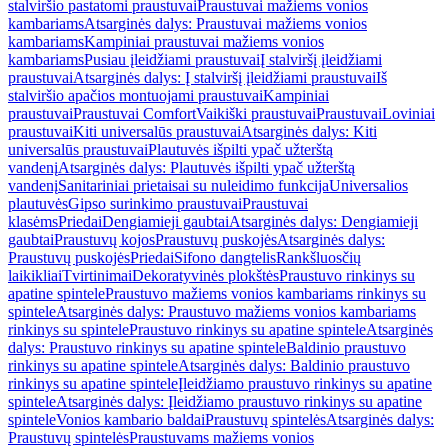
stalviršio pastatomi praustuvai
Praustuvai mažiems vonios
kambariams
Atsarginės dalys: Praustuvai mažiems vonios
kambariams
Kampiniai praustuvai mažiems vonios
kambariams
Pusiau įleidžiami praustuvai
Į stalviršį įleidžiami
praustuvai
Atsarginės dalys: Į stalviršį įleidžiami praustuvai
Iš
stalviršio apačios montuojami praustuvai
Kampiniai
praustuvai
Praustuvai Comfort
Vaikiški praustuvai
Praustuvai
Loviniai
praustuvai
Kiti universalūs praustuvai
Atsarginės dalys: Kiti
universalūs praustuvai
Plautuvės išpilti ypač užterštą
vandenį
Atsarginės dalys: Plautuvės išpilti ypač užterštą
vandenį
Sanitariniai prietaisai su nuleidimo funkcija
Universalios
plautuvės
Gipso surinkimo praustuvai
Praustuvai
klasėms
Priedai
Dengiamieji gaubtai
Atsarginės dalys: Dengiamieji
gaubtai
Praustuvų kojos
Praustuvų puskojės
Atsarginės dalys:
Praustuvų puskojės
Priedai
Sifono dangtelis
Rankšluosčių
laikikliai
Tvirtinimai
Dekoratyvinės plokštės
Praustuvo rinkinys su
apatine spintele
Praustuvo mažiems vonios kambariams rinkinys su
spintele
Atsarginės dalys: Praustuvo mažiems vonios kambariams
rinkinys su spintele
Praustuvo rinkinys su apatine spintele
Atsarginės
dalys: Praustuvo rinkinys su apatine spintele
Baldinio praustuvo
rinkinys su apatine spintele
Atsarginės dalys: Baldinio praustuvo
rinkinys su apatine spintele
Įleidžiamo praustuvo rinkinys su apatine
spintele
Atsarginės dalys: Įleidžiamo praustuvo rinkinys su apatine
spintele
Vonios kambario baldai
Praustuvų spintelės
Atsarginės dalys:
Praustuvų spintelės
Praustuvams mažiems vonios