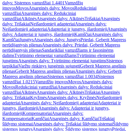
dalys: Sistemos vamzdžiai 1.4401
Vamzdžių
įmovos
Movos
Atsarginės dalys: Movos
Redukciniai
vamzdžiai
Atsarginės dalys: Redukciniai
vamzdžiai
Alkūnės
Atsarginės dalys: Alkūnės
Trišakiai
Atsarginės
dalys: Trišakiai
Neišardomieji adapteriai
Atsarginės dalys:
Neišardomieji adapteriai
Adapteriai ir jungtys, išardomieji
Atsarginės
dalys: Adapteriai ir jungtys, išardomieji
Kamščiai
Atsarginės dalys:
Kamščiai
Jungtys
Atsarginės dalys: Jungtys
Priedai, Geberit Mapress
nerūdijantysis plienas
Atsarginės dalys: Priedai, Geberit Mapress
nerūdijantysis plienas
Sandarikliai vamzdžiams ir fasoninėms
dalims
Tvirtinimo elementai vamzdžiams
Tvirtinimo elementai
jungtims
Atsarginės dalys: Tvirtinimo elementai jungtims
Sistemos
tarpikliai
Varžtų rinkinys jungėmis sujungti
Geberit Mapress anglinis
plienas
Geberit Mapress anglinis plienas
Atsarginės dalys: Geberit
Mapress anglinis plienas
Sistemos vamzdžiai 1.0034
Sistemos
vamzdžiai 1.0215
Vamzdžių įmovos
Movos
Atsarginės dalys:
Movos
Redukciniai vamzdžiai
Atsarginės dalys: Redukciniai
vamzdžiai
Alkūnės
Atsarginės dalys: Alkūnės
Trišakiai
Atsarginės
dalys: Trišakiai
Kryžmės
Atsarginės dalys: Kryžmės
Neišardomieji
adapteriai
Atsarginės dalys: Neišardomieji adapteriai
Adapteriai ir
jungtys, išardomieji
Atsarginės dalys: Adapteriai ir jungtys,
išardomieji
Kompensatoriai
Atsarginės dalys:
Kompensatoriai
Kamščiai
Atsarginės dalys: Kamščiai
Trišakiai
šildymo sistemai
Atsarginės dalys: Trišakiai šildymo sistemai
Šildymo
sistemos jungtys
Atsarginės dalys: Šildymo sistemos jungtys
Priedai,