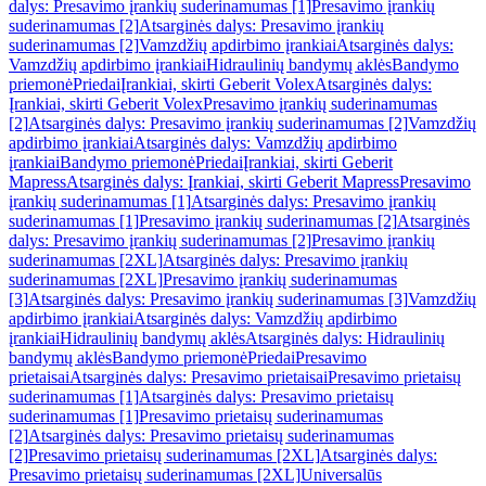
dalys: Presavimo įrankių suderinamumas [1]
Presavimo įrankių
suderinamumas [2]
Atsarginės dalys: Presavimo įrankių
suderinamumas [2]
Vamzdžių apdirbimo įrankiai
Atsarginės dalys:
Vamzdžių apdirbimo įrankiai
Hidraulinių bandymų aklės
Bandymo
priemonė
Priedai
Įrankiai, skirti Geberit Volex
Atsarginės dalys:
Įrankiai, skirti Geberit Volex
Presavimo įrankių suderinamumas
[2]
Atsarginės dalys: Presavimo įrankių suderinamumas [2]
Vamzdžių
apdirbimo įrankiai
Atsarginės dalys: Vamzdžių apdirbimo
įrankiai
Bandymo priemonė
Priedai
Įrankiai, skirti Geberit
Mapress
Atsarginės dalys: Įrankiai, skirti Geberit Mapress
Presavimo
įrankių suderinamumas [1]
Atsarginės dalys: Presavimo įrankių
suderinamumas [1]
Presavimo įrankių suderinamumas [2]
Atsarginės
dalys: Presavimo įrankių suderinamumas [2]
Presavimo įrankių
suderinamumas [2XL]
Atsarginės dalys: Presavimo įrankių
suderinamumas [2XL]
Presavimo įrankių suderinamumas
[3]
Atsarginės dalys: Presavimo įrankių suderinamumas [3]
Vamzdžių
apdirbimo įrankiai
Atsarginės dalys: Vamzdžių apdirbimo
įrankiai
Hidraulinių bandymų aklės
Atsarginės dalys: Hidraulinių
bandymų aklės
Bandymo priemonė
Priedai
Presavimo
prietaisai
Atsarginės dalys: Presavimo prietaisai
Presavimo prietaisų
suderinamumas [1]
Atsarginės dalys: Presavimo prietaisų
suderinamumas [1]
Presavimo prietaisų suderinamumas
[2]
Atsarginės dalys: Presavimo prietaisų suderinamumas
[2]
Presavimo prietaisų suderinamumas [2XL]
Atsarginės dalys:
Presavimo prietaisų suderinamumas [2XL]
Universalūs