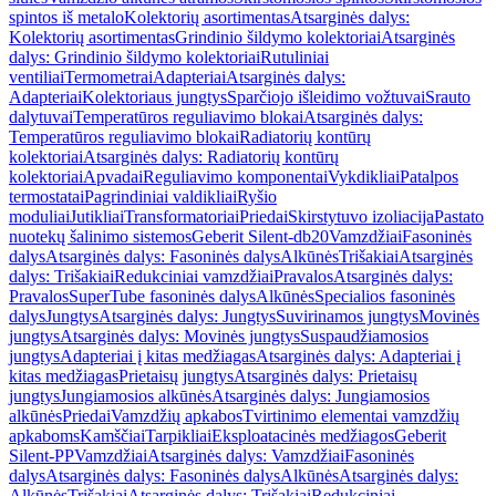
spintos iš metalo
Kolektorių asortimentas
Atsarginės dalys:
Kolektorių asortimentas
Grindinio šildymo kolektoriai
Atsarginės
dalys: Grindinio šildymo kolektoriai
Rutuliniai
ventiliai
Termometrai
Adapteriai
Atsarginės dalys:
Adapteriai
Kolektoriaus jungtys
Sparčiojo išleidimo vožtuvai
Srauto
dalytuvai
Temperatūros reguliavimo blokai
Atsarginės dalys:
Temperatūros reguliavimo blokai
Radiatorių kontūrų
kolektoriai
Atsarginės dalys: Radiatorių kontūrų
kolektoriai
Apvadai
Reguliavimo komponentai
Vykdikliai
Patalpos
termostatai
Pagrindiniai valdikliai
Ryšio
moduliai
Jutikliai
Transformatoriai
Priedai
Skirstytuvo izoliacija
Pastato
nuotekų šalinimo sistemos
Geberit Silent-db20
Vamzdžiai
Fasoninės
dalys
Atsarginės dalys: Fasoninės dalys
Alkūnės
Trišakiai
Atsarginės
dalys: Trišakiai
Redukciniai vamzdžiai
Pravalos
Atsarginės dalys:
Pravalos
SuperTube fasoninės dalys
Alkūnės
Specialios fasoninės
dalys
Jungtys
Atsarginės dalys: Jungtys
Suvirinamos jungtys
Movinės
jungtys
Atsarginės dalys: Movinės jungtys
Suspaudžiamosios
jungtys
Adapteriai į kitas medžiagas
Atsarginės dalys: Adapteriai į
kitas medžiagas
Prietaisų jungtys
Atsarginės dalys: Prietaisų
jungtys
Jungiamosios alkūnės
Atsarginės dalys: Jungiamosios
alkūnės
Priedai
Vamzdžių apkabos
Tvirtinimo elementai vamzdžių
apkaboms
Kamščiai
Tarpikliai
Eksploatacinės medžiagos
Geberit
Silent-PP
Vamzdžiai
Atsarginės dalys: Vamzdžiai
Fasoninės
dalys
Atsarginės dalys: Fasoninės dalys
Alkūnės
Atsarginės dalys:
Alkūnės
Trišakiai
Atsarginės dalys: Trišakiai
Redukciniai