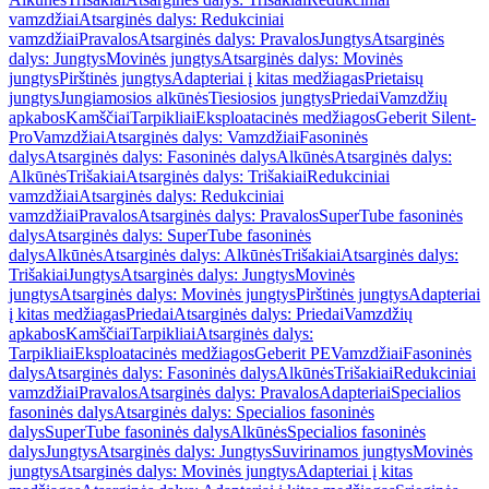
vamzdžiai
Atsarginės dalys: Redukciniai
vamzdžiai
Pravalos
Atsarginės dalys: Pravalos
Jungtys
Atsarginės
dalys: Jungtys
Movinės jungtys
Atsarginės dalys: Movinės
jungtys
Pirštinės jungtys
Adapteriai į kitas medžiagas
Prietaisų
jungtys
Jungiamosios alkūnės
Tiesiosios jungtys
Priedai
Vamzdžių
apkabos
Kamščiai
Tarpikliai
Eksploatacinės medžiagos
Geberit Silent-
Pro
Vamzdžiai
Atsarginės dalys: Vamzdžiai
Fasoninės
dalys
Atsarginės dalys: Fasoninės dalys
Alkūnės
Atsarginės dalys:
Alkūnės
Trišakiai
Atsarginės dalys: Trišakiai
Redukciniai
vamzdžiai
Atsarginės dalys: Redukciniai
vamzdžiai
Pravalos
Atsarginės dalys: Pravalos
SuperTube fasoninės
dalys
Atsarginės dalys: SuperTube fasoninės
dalys
Alkūnės
Atsarginės dalys: Alkūnės
Trišakiai
Atsarginės dalys:
Trišakiai
Jungtys
Atsarginės dalys: Jungtys
Movinės
jungtys
Atsarginės dalys: Movinės jungtys
Pirštinės jungtys
Adapteriai
į kitas medžiagas
Priedai
Atsarginės dalys: Priedai
Vamzdžių
apkabos
Kamščiai
Tarpikliai
Atsarginės dalys:
Tarpikliai
Eksploatacinės medžiagos
Geberit PE
Vamzdžiai
Fasoninės
dalys
Atsarginės dalys: Fasoninės dalys
Alkūnės
Trišakiai
Redukciniai
vamzdžiai
Pravalos
Atsarginės dalys: Pravalos
Adapteriai
Specialios
fasoninės dalys
Atsarginės dalys: Specialios fasoninės
dalys
SuperTube fasoninės dalys
Alkūnės
Specialios fasoninės
dalys
Jungtys
Atsarginės dalys: Jungtys
Suvirinamos jungtys
Movinės
jungtys
Atsarginės dalys: Movinės jungtys
Adapteriai į kitas