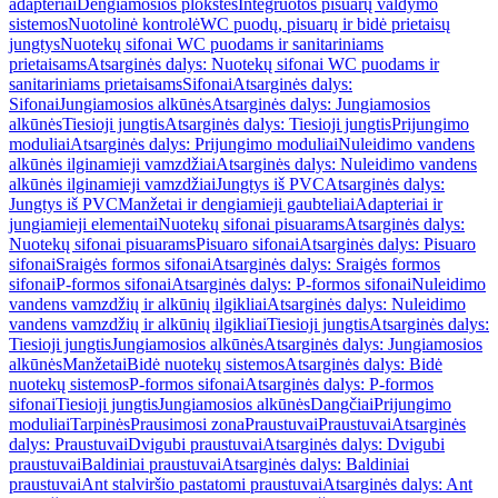
adapteriai
Dengiamosios plokštės
Integruotos pisuarų valdymo
sistemos
Nuotolinė kontrolė
WC puodų, pisuarų ir bidė prietaisų
jungtys
Nuotekų sifonai WC puodams ir sanitariniams
prietaisams
Atsarginės dalys: Nuotekų sifonai WC puodams ir
sanitariniams prietaisams
Sifonai
Atsarginės dalys:
Sifonai
Jungiamosios alkūnės
Atsarginės dalys: Jungiamosios
alkūnės
Tiesioji jungtis
Atsarginės dalys: Tiesioji jungtis
Prijungimo
moduliai
Atsarginės dalys: Prijungimo moduliai
Nuleidimo vandens
alkūnės ilginamieji vamzdžiai
Atsarginės dalys: Nuleidimo vandens
alkūnės ilginamieji vamzdžiai
Jungtys iš PVC
Atsarginės dalys:
Jungtys iš PVC
Manžetai ir dengiamieji gaubteliai
Adapteriai ir
jungiamieji elementai
Nuotekų sifonai pisuarams
Atsarginės dalys:
Nuotekų sifonai pisuarams
Pisuaro sifonai
Atsarginės dalys: Pisuaro
sifonai
Sraigės formos sifonai
Atsarginės dalys: Sraigės formos
sifonai
P-formos sifonai
Atsarginės dalys: P-formos sifonai
Nuleidimo
vandens vamzdžių ir alkūnių ilgikliai
Atsarginės dalys: Nuleidimo
vandens vamzdžių ir alkūnių ilgikliai
Tiesioji jungtis
Atsarginės dalys:
Tiesioji jungtis
Jungiamosios alkūnės
Atsarginės dalys: Jungiamosios
alkūnės
Manžetai
Bidė nuotekų sistemos
Atsarginės dalys: Bidė
nuotekų sistemos
P-formos sifonai
Atsarginės dalys: P-formos
sifonai
Tiesioji jungtis
Jungiamosios alkūnės
Dangčiai
Prijungimo
moduliai
Tarpinės
Prausimosi zona
Praustuvai
Praustuvai
Atsarginės
dalys: Praustuvai
Dvigubi praustuvai
Atsarginės dalys: Dvigubi
praustuvai
Baldiniai praustuvai
Atsarginės dalys: Baldiniai
praustuvai
Ant stalviršio pastatomi praustuvai
Atsarginės dalys: Ant