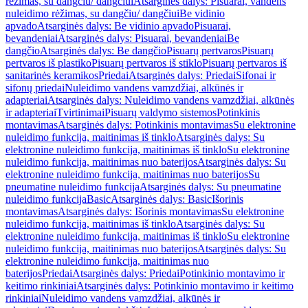
rėžimas, su dangčiu/ dangčiui
Atsarginės dalys: Pisuarai, vandens
nuleidimo rėžimas, su dangčiu/ dangčiui
Be vidinio
apvado
Atsarginės dalys: Be vidinio apvado
Pisuarai,
bevandeniai
Atsarginės dalys: Pisuarai, bevandeniai
Be
dangčio
Atsarginės dalys: Be dangčio
Pisuarų pertvaros
Pisuarų
pertvaros iš plastiko
Pisuarų pertvaros iš stiklo
Pisuarų pertvaros iš
sanitarinės keramikos
Priedai
Atsarginės dalys: Priedai
Sifonai ir
sifonų priedai
Nuleidimo vandens vamzdžiai, alkūnės ir
adapteriai
Atsarginės dalys: Nuleidimo vandens vamzdžiai, alkūnės
ir adapteriai
Tvirtinimai
Pisuarų valdymo sistemos
Potinkinis
montavimas
Atsarginės dalys: Potinkinis montavimas
Su elektronine
nuleidimo funkcija, maitinimas iš tinklo
Atsarginės dalys: Su
elektronine nuleidimo funkcija, maitinimas iš tinklo
Su elektronine
nuleidimo funkcija, maitinimas nuo baterijos
Atsarginės dalys: Su
elektronine nuleidimo funkcija, maitinimas nuo baterijos
Su
pneumatine nuleidimo funkcija
Atsarginės dalys: Su pneumatine
nuleidimo funkcija
Basic
Atsarginės dalys: Basic
Išorinis
montavimas
Atsarginės dalys: Išorinis montavimas
Su elektronine
nuleidimo funkcija, maitinimas iš tinklo
Atsarginės dalys: Su
elektronine nuleidimo funkcija, maitinimas iš tinklo
Su elektronine
nuleidimo funkcija, maitinimas nuo baterijos
Atsarginės dalys: Su
elektronine nuleidimo funkcija, maitinimas nuo
baterijos
Priedai
Atsarginės dalys: Priedai
Potinkinio montavimo ir
keitimo rinkiniai
Atsarginės dalys: Potinkinio montavimo ir keitimo
rinkiniai
Nuleidimo vandens vamzdžiai, alkūnės ir