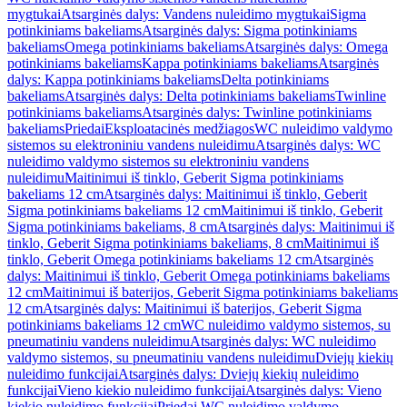
mygtukai
Atsarginės dalys: Vandens nuleidimo mygtukai
Sigma
potinkiniams bakeliams
Atsarginės dalys: Sigma potinkiniams
bakeliams
Omega potinkiniams bakeliams
Atsarginės dalys: Omega
potinkiniams bakeliams
Kappa potinkiniams bakeliams
Atsarginės
dalys: Kappa potinkiniams bakeliams
Delta potinkiniams
bakeliams
Atsarginės dalys: Delta potinkiniams bakeliams
Twinline
potinkiniams bakeliams
Atsarginės dalys: Twinline potinkiniams
bakeliams
Priedai
Eksploatacinės medžiagos
WC nuleidimo valdymo
sistemos su elektroniniu vandens nuleidimu
Atsarginės dalys: WC
nuleidimo valdymo sistemos su elektroniniu vandens
nuleidimu
Maitinimui iš tinklo, Geberit Sigma potinkiniams
bakeliams 12 cm
Atsarginės dalys: Maitinimui iš tinklo, Geberit
Sigma potinkiniams bakeliams 12 cm
Maitinimui iš tinklo, Geberit
Sigma potinkiniams bakeliams, 8 cm
Atsarginės dalys: Maitinimui iš
tinklo, Geberit Sigma potinkiniams bakeliams, 8 cm
Maitinimui iš
tinklo, Geberit Omega potinkiniams bakeliams 12 cm
Atsarginės
dalys: Maitinimui iš tinklo, Geberit Omega potinkiniams bakeliams
12 cm
Maitinimui iš baterijos, Geberit Sigma potinkiniams bakeliams
12 cm
Atsarginės dalys: Maitinimui iš baterijos, Geberit Sigma
potinkiniams bakeliams 12 cm
WC nuleidimo valdymo sistemos, su
pneumatiniu vandens nuleidimu
Atsarginės dalys: WC nuleidimo
valdymo sistemos, su pneumatiniu vandens nuleidimu
Dviejų kiekių
nuleidimo funkcijai
Atsarginės dalys: Dviejų kiekių nuleidimo
funkcijai
Vieno kiekio nuleidimo funkcijai
Atsarginės dalys: Vieno
kiekio nuleidimo funkcijai
Priedai WC nuleidimo valdymo