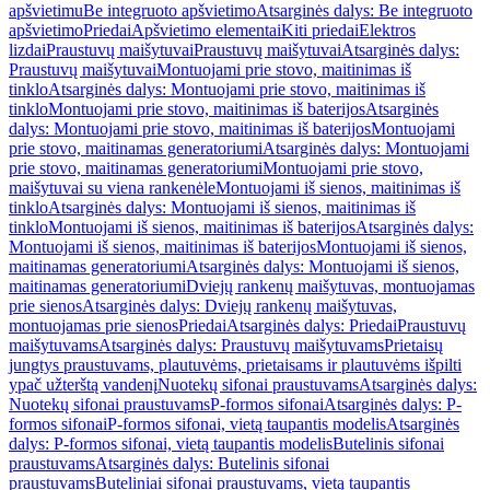
apšvietimu
Be integruoto apšvietimo
Atsarginės dalys: Be integruoto
apšvietimo
Priedai
Apšvietimo elementai
Kiti priedai
Elektros
lizdai
Praustuvų maišytuvai
Praustuvų maišytuvai
Atsarginės dalys:
Praustuvų maišytuvai
Montuojami prie stovo, maitinimas iš
tinklo
Atsarginės dalys: Montuojami prie stovo, maitinimas iš
tinklo
Montuojami prie stovo, maitinimas iš baterijos
Atsarginės
dalys: Montuojami prie stovo, maitinimas iš baterijos
Montuojami
prie stovo, maitinamas generatoriumi
Atsarginės dalys: Montuojami
prie stovo, maitinamas generatoriumi
Montuojami prie stovo,
maišytuvai su viena rankenėle
Montuojami iš sienos, maitinimas iš
tinklo
Atsarginės dalys: Montuojami iš sienos, maitinimas iš
tinklo
Montuojami iš sienos, maitinimas iš baterijos
Atsarginės dalys:
Montuojami iš sienos, maitinimas iš baterijos
Montuojami iš sienos,
maitinamas generatoriumi
Atsarginės dalys: Montuojami iš sienos,
maitinamas generatoriumi
Dviejų rankenų maišytuvas, montuojamas
prie sienos
Atsarginės dalys: Dviejų rankenų maišytuvas,
montuojamas prie sienos
Priedai
Atsarginės dalys: Priedai
Praustuvų
maišytuvams
Atsarginės dalys: Praustuvų maišytuvams
Prietaisų
jungtys praustuvams, plautuvėms, prietaisams ir plautuvėms išpilti
ypač užterštą vandenį
Nuotekų sifonai praustuvams
Atsarginės dalys:
Nuotekų sifonai praustuvams
P-formos sifonai
Atsarginės dalys: P-
formos sifonai
P-formos sifonai, vietą taupantis modelis
Atsarginės
dalys: P-formos sifonai, vietą taupantis modelis
Butelinis sifonai
praustuvams
Atsarginės dalys: Butelinis sifonai
praustuvams
Buteliniai sifonai praustuvams, vietą taupantis