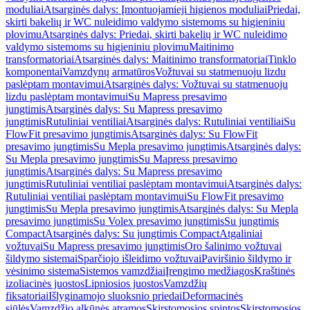
moduliai
Atsarginės dalys: Įmontuojamieji higienos moduliai
Priedai,
skirti bakelių ir WC nuleidimo valdymo sistemoms su higieniniu
plovimu
Atsarginės dalys: Priedai, skirti bakelių ir WC nuleidimo
valdymo sistemoms su higieniniu plovimu
Maitinimo
transformatoriai
Atsarginės dalys: Maitinimo transformatoriai
Tinklo
komponentai
Vamzdynų armatūros
Vožtuvai su statmenuoju lizdu
paslėptam montavimui
Atsarginės dalys: Vožtuvai su statmenuoju
lizdu paslėptam montavimui
Su Mapress presavimo
jungtimis
Atsarginės dalys: Su Mapress presavimo
jungtimis
Rutuliniai ventiliai
Atsarginės dalys: Rutuliniai ventiliai
Su
FlowFit presavimo jungtimis
Atsarginės dalys: Su FlowFit
presavimo jungtimis
Su Mepla presavimo jungtimis
Atsarginės dalys:
Su Mepla presavimo jungtimis
Su Mapress presavimo
jungtimis
Atsarginės dalys: Su Mapress presavimo
jungtimis
Rutuliniai ventiliai paslėptam montavimui
Atsarginės dalys:
Rutuliniai ventiliai paslėptam montavimui
Su FlowFit presavimo
jungtimis
Su Mepla presavimo jungtimis
Atsarginės dalys: Su Mepla
presavimo jungtimis
Su Volex presavimo jungtimis
Su jungtimis
Compact
Atsarginės dalys: Su jungtimis Compact
Atgaliniai
vožtuvai
Su Mapress presavimo jungtimis
Oro šalinimo vožtuvai
šildymo sistemai
Sparčiojo išleidimo vožtuvai
Paviršinio šildymo ir
vėsinimo sistema
Sistemos vamzdžiai
Įrengimo medžiagos
Kraštinės
izoliacinės juostos
Lipniosios juostos
Vamzdžių
fiksatoriai
Išlyginamojo sluoksnio priedai
Deformacinės
siūlės
Vamzdžio alkūnės atramos
Skirstomosios spintos
Skirstomosios