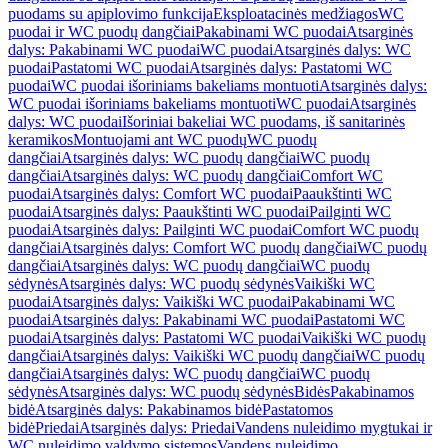
puodams su apiplovimo funkcija
Eksploatacinės medžiagos
WC
puodai ir WC puodų dangčiai
Pakabinami WC puodai
Atsarginės
dalys: Pakabinami WC puodai
WC puodai
Atsarginės dalys: WC
puodai
Pastatomi WC puodai
Atsarginės dalys: Pastatomi WC
puodai
WC puodai išoriniams bakeliams montuoti
Atsarginės dalys:
WC puodai išoriniams bakeliams montuoti
WC puodai
Atsarginės
dalys: WC puodai
Išoriniai bakeliai WC puodams, iš sanitarinės
keramikos
Montuojami ant WC puodų
WC puodų
dangčiai
Atsarginės dalys: WC puodų dangčiai
WC puodų
dangčiai
Atsarginės dalys: WC puodų dangčiai
Comfort WC
puodai
Atsarginės dalys: Comfort WC puodai
Paaukštinti WC
puodai
Atsarginės dalys: Paaukštinti WC puodai
Pailginti WC
puodai
Atsarginės dalys: Pailginti WC puodai
Comfort WC puodų
dangčiai
Atsarginės dalys: Comfort WC puodų dangčiai
WC puodų
dangčiai
Atsarginės dalys: WC puodų dangčiai
WC puodų
sėdynės
Atsarginės dalys: WC puodų sėdynės
Vaikiški WC
puodai
Atsarginės dalys: Vaikiški WC puodai
Pakabinami WC
puodai
Atsarginės dalys: Pakabinami WC puodai
Pastatomi WC
puodai
Atsarginės dalys: Pastatomi WC puodai
Vaikiški WC puodų
dangčiai
Atsarginės dalys: Vaikiški WC puodų dangčiai
WC puodų
dangčiai
Atsarginės dalys: WC puodų dangčiai
WC puodų
sėdynės
Atsarginės dalys: WC puodų sėdynės
Bidės
Pakabinamos
bidė
Atsarginės dalys: Pakabinamos bidė
Pastatomos
bidė
Priedai
Atsarginės dalys: Priedai
Vandens nuleidimo mygtukai ir
WC nuleidimo valdymo sistemos
Vandens nuleidimo