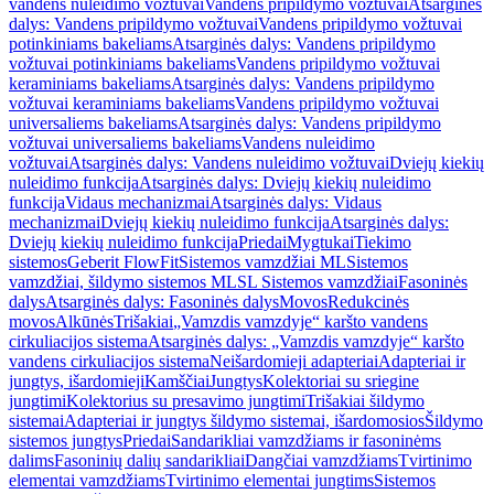
vandens nuleidimo vožtuvai
Vandens pripildymo vožtuvai
Atsarginės
dalys: Vandens pripildymo vožtuvai
Vandens pripildymo vožtuvai
potinkiniams bakeliams
Atsarginės dalys: Vandens pripildymo
vožtuvai potinkiniams bakeliams
Vandens pripildymo vožtuvai
keraminiams bakeliams
Atsarginės dalys: Vandens pripildymo
vožtuvai keraminiams bakeliams
Vandens pripildymo vožtuvai
universaliems bakeliams
Atsarginės dalys: Vandens pripildymo
vožtuvai universaliems bakeliams
Vandens nuleidimo
vožtuvai
Atsarginės dalys: Vandens nuleidimo vožtuvai
Dviejų kiekių
nuleidimo funkcija
Atsarginės dalys: Dviejų kiekių nuleidimo
funkcija
Vidaus mechanizmai
Atsarginės dalys: Vidaus
mechanizmai
Dviejų kiekių nuleidimo funkcija
Atsarginės dalys:
Dviejų kiekių nuleidimo funkcija
Priedai
Mygtukai
Tiekimo
sistemos
Geberit FlowFit
Sistemos vamzdžiai ML
Sistemos
vamzdžiai, šildymo sistemos ML
SL Sistemos vamzdžiai
Fasoninės
dalys
Atsarginės dalys: Fasoninės dalys
Movos
Redukcinės
movos
Alkūnės
Trišakiai
„Vamzdis vamzdyje“ karšto vandens
cirkuliacijos sistema
Atsarginės dalys: „Vamzdis vamzdyje“ karšto
vandens cirkuliacijos sistema
Neišardomieji adapteriai
Adapteriai ir
jungtys, išardomieji
Kamščiai
Jungtys
Kolektoriai su sriegine
jungtimi
Kolektorius su presavimo jungtimi
Trišakiai šildymo
sistemai
Adapteriai ir jungtys šildymo sistemai, išardomosios
Šildymo
sistemos jungtys
Priedai
Sandarikliai vamzdžiams ir fasoninėms
dalims
Fasoninių dalių sandarikliai
Dangčiai vamzdžiams
Tvirtinimo
elementai vamzdžiams
Tvirtinimo elementai jungtims
Sistemos