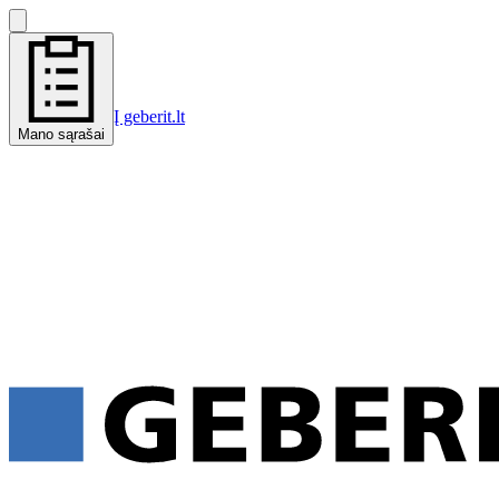
Į geberit.lt
Mano sąrašai