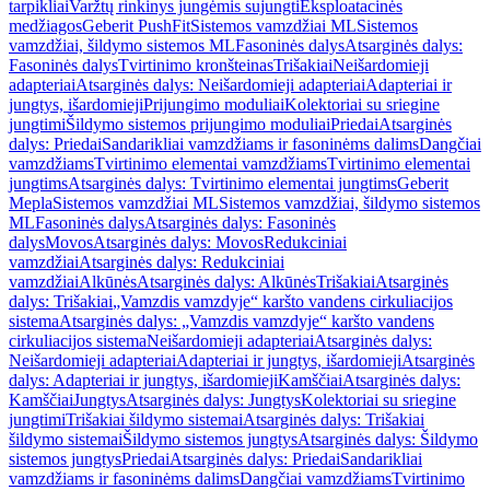
tarpikliai
Varžtų rinkinys jungėmis sujungti
Eksploatacinės
medžiagos
Geberit PushFit
Sistemos vamzdžiai ML
Sistemos
vamzdžiai, šildymo sistemos ML
Fasoninės dalys
Atsarginės dalys:
Fasoninės dalys
Tvirtinimo kronšteinas
Trišakiai
Neišardomieji
adapteriai
Atsarginės dalys: Neišardomieji adapteriai
Adapteriai ir
jungtys, išardomieji
Prijungimo moduliai
Kolektoriai su sriegine
jungtimi
Šildymo sistemos prijungimo moduliai
Priedai
Atsarginės
dalys: Priedai
Sandarikliai vamzdžiams ir fasoninėms dalims
Dangčiai
vamzdžiams
Tvirtinimo elementai vamzdžiams
Tvirtinimo elementai
jungtims
Atsarginės dalys: Tvirtinimo elementai jungtims
Geberit
Mepla
Sistemos vamzdžiai ML
Sistemos vamzdžiai, šildymo sistemos
ML
Fasoninės dalys
Atsarginės dalys: Fasoninės
dalys
Movos
Atsarginės dalys: Movos
Redukciniai
vamzdžiai
Atsarginės dalys: Redukciniai
vamzdžiai
Alkūnės
Atsarginės dalys: Alkūnės
Trišakiai
Atsarginės
dalys: Trišakiai
„Vamzdis vamzdyje“ karšto vandens cirkuliacijos
sistema
Atsarginės dalys: „Vamzdis vamzdyje“ karšto vandens
cirkuliacijos sistema
Neišardomieji adapteriai
Atsarginės dalys:
Neišardomieji adapteriai
Adapteriai ir jungtys, išardomieji
Atsarginės
dalys: Adapteriai ir jungtys, išardomieji
Kamščiai
Atsarginės dalys:
Kamščiai
Jungtys
Atsarginės dalys: Jungtys
Kolektoriai su sriegine
jungtimi
Trišakiai šildymo sistemai
Atsarginės dalys: Trišakiai
šildymo sistemai
Šildymo sistemos jungtys
Atsarginės dalys: Šildymo
sistemos jungtys
Priedai
Atsarginės dalys: Priedai
Sandarikliai
vamzdžiams ir fasoninėms dalims
Dangčiai vamzdžiams
Tvirtinimo