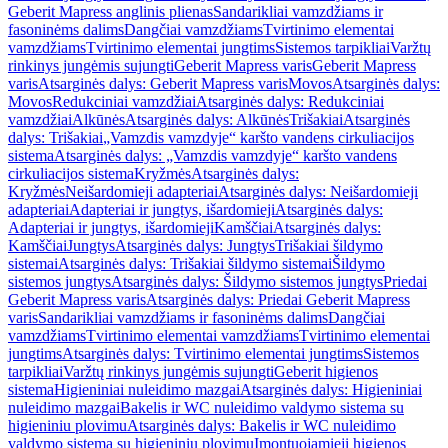
Geberit Mapress anglinis plienas
Sandarikliai vamzdžiams ir
fasoninėms dalims
Dangčiai vamzdžiams
Tvirtinimo elementai
vamzdžiams
Tvirtinimo elementai jungtims
Sistemos tarpikliai
Varžtų
rinkinys jungėmis sujungti
Geberit Mapress varis
Geberit Mapress
varis
Atsarginės dalys: Geberit Mapress varis
Movos
Atsarginės dalys:
Movos
Redukciniai vamzdžiai
Atsarginės dalys: Redukciniai
vamzdžiai
Alkūnės
Atsarginės dalys: Alkūnės
Trišakiai
Atsarginės
dalys: Trišakiai
„Vamzdis vamzdyje“ karšto vandens cirkuliacijos
sistema
Atsarginės dalys: „Vamzdis vamzdyje“ karšto vandens
cirkuliacijos sistema
Kryžmės
Atsarginės dalys:
Kryžmės
Neišardomieji adapteriai
Atsarginės dalys: Neišardomieji
adapteriai
Adapteriai ir jungtys, išardomieji
Atsarginės dalys:
Adapteriai ir jungtys, išardomieji
Kamščiai
Atsarginės dalys:
Kamščiai
Jungtys
Atsarginės dalys: Jungtys
Trišakiai šildymo
sistemai
Atsarginės dalys: Trišakiai šildymo sistemai
Šildymo
sistemos jungtys
Atsarginės dalys: Šildymo sistemos jungtys
Priedai
Geberit Mapress varis
Atsarginės dalys: Priedai Geberit Mapress
varis
Sandarikliai vamzdžiams ir fasoninėms dalims
Dangčiai
vamzdžiams
Tvirtinimo elementai vamzdžiams
Tvirtinimo elementai
jungtims
Atsarginės dalys: Tvirtinimo elementai jungtims
Sistemos
tarpikliai
Varžtų rinkinys jungėmis sujungti
Geberit higienos
sistema
Higieniniai nuleidimo mazgai
Atsarginės dalys: Higieniniai
nuleidimo mazgai
Bakelis ir WC nuleidimo valdymo sistema su
higieniniu plovimu
Atsarginės dalys: Bakelis ir WC nuleidimo
valdymo sistema su higieniniu plovimu
Įmontuojamieji higienos