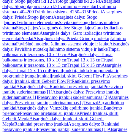
dalys: Stogo įlajoms iki 12 l/s
Stogo įlajoms iki 25 l/s
Atsarginės
dalys: Stogo įlajoms iki 25 l/s
Tvirtinimo elementai
Tvirtinimo
sistema d40–200
Tvirtinimo sistema d250–315
Priedai
Atsarginės
dalys: Priedai
Stogo įlajoms
Atsarginės dalys: Stogo
įlajoms
Tvirtinimo elementams
Savitakinė stogo lietaus nuotekų
sistema
Stogo įlajos
Atsarginės dalys: Stogo įlajos
Garo izoliacijos
tvirtinimo elementai
Atsarginės dalys: Garo izoliacijos tvirtinimo
elementai
Priedai
Atsarginės dalys: Priedai
Grindų nuotekų šalinimo
sistema
Paviršinė nuotekų šalinimo sistema viduje ir lauke
Atsarginės
dalys: Paviršinė nuotekų šalinimo sistema viduje ir lauke
Trapai
balkonams ir terasoms, 10 x 10 cm
Atsarginės dalys: Trapai
balkonams ir terasoms, 10 x 10 cm
Trapai 13 x 13 cm
Trapai
balkonams ir terasoms, 13 x 13 cm
Trapai 15 x 15 cm
Atsarginės
dalys: Trapai 15 x 15 cm
Priedai
Įrankiai, tinklo komponentai ir
programinė įranga
Įrankiai
Įrankiai, skirti Geberit FlowFit
Atsarginės
dalys: Įrankiai, skirti Geberit FlowFit
Rankiniai presavimo
įrankiai
Atsarginės dalys: Rankiniai presavimo įrankiai
Presavimo
įrankių suderinamumas [1]
Atsarginės dalys: Presavimo įrankių
suderinamumas [1]
Presavimo įrankių suderinamumas [2]
Atsarginės
dalys: Presavimo įrankių suderinamumas [2]
Vamzdžių apdirbimo
įrankiai
Atsarginės dalys: Vamzdžių apdirbimo įrankiai
Bandymo
priemonė
Presavimo prietaisai su įrankiais
Priedai
Įrankiai, skirti
Geberit Mepla
Atsarginės dalys: Įrankiai, skirti Geberit
Mepla
Rankiniai presavimo įrankiai
Atsarginės dalys: Rankiniai
presavimo įrankiai
Presavimo įrankių suderinamumas [1]
Atsarginės