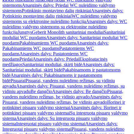
sistemoms
Atsarginės dalys: Priedai WC nuleidimo valdymo
sistemoms
Potinkinio montavimo dalių rinkiniai
Atsarginės dalys:
Potinkinio montavimo dalių rinkiniai
WC nuleidimo valdymo
sistemoms su elektronine nuleidimo funkcija
Atsarginės dalys: WC
nuleidimo valdymo sistemoms su elektronine nuleidimo
funkcija
Jungtys
Geberit Monolith sanitariniai moduliai
Sanitariniai
moduliai WC puodams
Atsarginės dalys: Sanitariniai moduliai WC
puodams
Pakabinamiems WC puodams
Atsarginės dalys:
Pakabinamiems WC puodams
Pastatomiems WC
puodams
Atsarginės dalys: Pastatomiems WC
puodams
Priedai
Atsarginės dalys: Priedai
Eksploatacinės
medžiagos
Sanitariniai moduliai, skirti bidė
Atsarginės dalys:
Sanitariniai moduliai, skirti bidė
Pakabinamoms ir pastatomoms
bidė
Atsarginės dalys: Pakabinamoms ir pastatomoms
bidė
Pisuarai
Pisuarai, vandens nuleidimo režimas, su vidiniu
apvadu
Atsarginės dalys: Pisuarai, vandens nuleidimo režimas, su
vidiniu apvadu
Be dangčio
Atsarginės dalys: Be dangčio
Pisuarai,
vandens nuleidimo režimas, be vidinio apvado
Atsarginės dalys:
Pisuarai, vandens nuleidimo režimas, be vidinio apvado
Išorinei ir
potinkinei pisuarų valdymo sistemai
Atsarginės dalys: Išorinei ir
potinkinei pisuarų valdymo sistemai
Su integruota pisuarų valdymo
sistema
Atsarginės dalys: Su integruota pisuarų valdymo
sistema
Integruotai pisuarų valdymo sistemai
Atsarginės dalys:
Integruotai pisuarų valdymo sistemai
Pisuarai, vandens nuleidimo