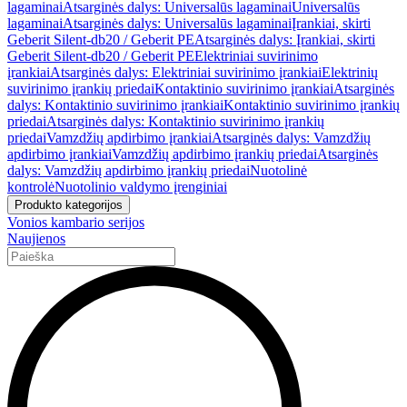
lagaminai
Atsarginės dalys: Universalūs lagaminai
Universalūs
lagaminai
Atsarginės dalys: Universalūs lagaminai
Įrankiai, skirti
Geberit Silent-db20 / Geberit PE
Atsarginės dalys: Įrankiai, skirti
Geberit Silent-db20 / Geberit PE
Elektriniai suvirinimo
įrankiai
Atsarginės dalys: Elektriniai suvirinimo įrankiai
Elektrinių
suvirinimo įrankių priedai
Kontaktinio suvirinimo įrankiai
Atsarginės
dalys: Kontaktinio suvirinimo įrankiai
Kontaktinio suvirinimo įrankių
priedai
Atsarginės dalys: Kontaktinio suvirinimo įrankių
priedai
Vamzdžių apdirbimo įrankiai
Atsarginės dalys: Vamzdžių
apdirbimo įrankiai
Vamzdžių apdirbimo įrankių priedai
Atsarginės
dalys: Vamzdžių apdirbimo įrankių priedai
Nuotolinė
kontrolė
Nuotolinio valdymo įrenginiai
Produkto kategorijos
Vonios kambario serijos
Naujienos