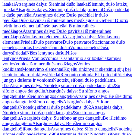
latakai
Atsarginės dalys: Sieniniai dušo latakai
Sieninių dušo latakų
priedai
Atsarginės dalys: Sieninių dušo latakų priedai
Dušo padėklai
ir dušo paviršiai
Atsarginės dalys: Dušo padėklai ir dušo
paviršiai
Dušo paviršiai iš mineralinės medžiagos ir Geberit Duofix
tvirtinimo elementai
Dušo paviršiai iš mineralinės
medžiagos
Atsarginės dalys: Dušo paviršiai iš mineralinės
medžiagos
Montavimo elementai
Atsarginės dalys: Montavimo
elementai
Priedai
Dušo pertvaros
Dušo pertvaros
Stacionarios dušo
sienelės, skirtos beslenksčiam dušui
Vonios sienelės
Dušo
durys
Priedai
Nišos lentynos dušui
Nišos
lentynos
Priedai
Vonios
Vonios iš sanitarinio akrilo
Stačiakampės
vonios
Vonios iš mineralinės medžiagos
Vonios
kūdikiams
Montavimo elementai
Kojelių rinkinys ir skersinių sijų bei
sieninio inkaro rinkinys
Priedai
Remonto rinkiniai
Kiti priedai
Prietaisų
jungtys dušams ir vonioms
Nuotekų sifonai dušo padėklams,
d52
Atsarginės dalys: Nuotekų sifonai dušo padėklams, d52
Su
sifono angos dangteliu
Atsarginės dalys: Su sifono angos
dangteliu
Be išleidimo angos dangtelio
Atsarginės dalys: Be išleidimo
angos dangtelio
Sifono dangtelis
Atsarginės dalys: Sifono
dangtelis
Nuotekų sifonai dušo padėklams, d62
Atsarginės dalys:
Nuotekų sifonai dušo padėklams, d62
Su sifono angos
dangteliu
Atsarginės dalys: Su sifono angos dangteliu
Be išleidimo
angos dangtelio
Atsarginės dalys: Be išleidimo angos
dangtelio
Sifono dangtelis
Atsarginės dalys: Sifono dangtelis
Nuotekų
sifonai dušo padėklams, d90
Atsarginės dalys: Nuotekų sifonai dušo