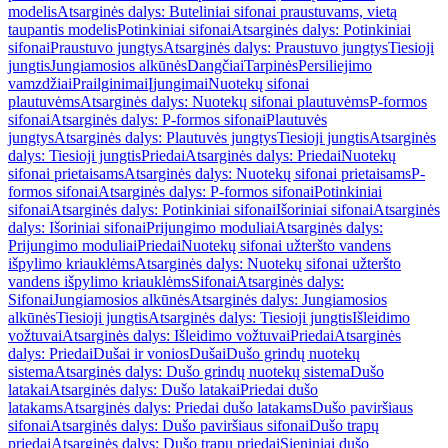
modelis
Atsarginės dalys: Buteliniai sifonai praustuvams, vietą
taupantis modelis
Potinkiniai sifonai
Atsarginės dalys: Potinkiniai
sifonai
Praustuvo jungtys
Atsarginės dalys: Praustuvo jungtys
Tiesioji
jungtis
Jungiamosios alkūnės
Dangčiai
Tarpinės
Persiliejimo
vamzdžiai
Prailginimai
Įjungimai
Nuotekų sifonai
plautuvėms
Atsarginės dalys: Nuotekų sifonai plautuvėms
P-formos
sifonai
Atsarginės dalys: P-formos sifonai
Plautuvės
jungtys
Atsarginės dalys: Plautuvės jungtys
Tiesioji jungtis
Atsarginės
dalys: Tiesioji jungtis
Priedai
Atsarginės dalys: Priedai
Nuotekų
sifonai prietaisams
Atsarginės dalys: Nuotekų sifonai prietaisams
P-
formos sifonai
Atsarginės dalys: P-formos sifonai
Potinkiniai
sifonai
Atsarginės dalys: Potinkiniai sifonai
Išoriniai sifonai
Atsarginės
dalys: Išoriniai sifonai
Prijungimo moduliai
Atsarginės dalys:
Prijungimo moduliai
Priedai
Nuotekų sifonai užteršto vandens
išpylimo kriauklėms
Atsarginės dalys: Nuotekų sifonai užteršto
vandens išpylimo kriauklėms
Sifonai
Atsarginės dalys:
Sifonai
Jungiamosios alkūnės
Atsarginės dalys: Jungiamosios
alkūnės
Tiesioji jungtis
Atsarginės dalys: Tiesioji jungtis
Išleidimo
vožtuvai
Atsarginės dalys: Išleidimo vožtuvai
Priedai
Atsarginės
dalys: Priedai
Dušai ir vonios
Dušai
Dušo grindų nuotekų
sistema
Atsarginės dalys: Dušo grindų nuotekų sistema
Dušo
latakai
Atsarginės dalys: Dušo latakai
Priedai dušo
latakams
Atsarginės dalys: Priedai dušo latakams
Dušo paviršiaus
sifonai
Atsarginės dalys: Dušo paviršiaus sifonai
Dušo trapų
priedai
Atsarginės dalys: Dušo trapų priedai
Sieniniai dušo