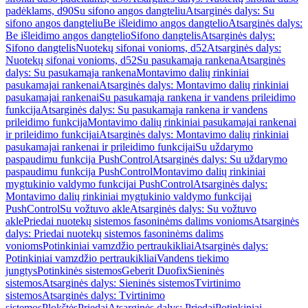
padėklams, d90
Su sifono angos dangteliu
Atsarginės dalys: Su
sifono angos dangteliu
Be išleidimo angos dangtelio
Atsarginės dalys:
Be išleidimo angos dangtelio
Sifono dangtelis
Atsarginės dalys:
Sifono dangtelis
Nuotekų sifonai vonioms, d52
Atsarginės dalys:
Nuotekų sifonai vonioms, d52
Su pasukamąja rankena
Atsarginės
dalys: Su pasukamąja rankena
Montavimo dalių rinkiniai
pasukamajai rankenai
Atsarginės dalys: Montavimo dalių rinkiniai
pasukamajai rankenai
Su pasukamąja rankena ir vandens prileidimo
funkcija
Atsarginės dalys: Su pasukamąja rankena ir vandens
prileidimo funkcija
Montavimo dalių rinkiniai pasukamajai rankenai
ir prileidimo funkcijai
Atsarginės dalys: Montavimo dalių rinkiniai
pasukamajai rankenai ir prileidimo funkcijai
Su uždarymo
paspaudimu funkcija PushControl
Atsarginės dalys: Su uždarymo
paspaudimu funkcija PushControl
Montavimo dalių rinkiniai
mygtukinio valdymo funkcijai PushControl
Atsarginės dalys:
Montavimo dalių rinkiniai mygtukinio valdymo funkcijai
PushControl
Su vožtuvo akle
Atsarginės dalys: Su vožtuvo
akle
Priedai nuotekų sistemos fasoninėms dalims vonioms
Atsarginės
dalys: Priedai nuotekų sistemos fasoninėms dalims
vonioms
Potinkiniai vamzdžio pertraukikliai
Atsarginės dalys:
Potinkiniai vamzdžio pertraukikliai
Vandens tiekimo
jungtys
Potinkinės sistemos
Geberit Duofix
Sieninės
sistemos
Atsarginės dalys: Sieninės sistemos
Tvirtinimo
sistemos
Atsarginės dalys: Tvirtinimo
sistemos
Plokštės
Priedai
Atsarginės dalys: Priedai
Potinkiniai