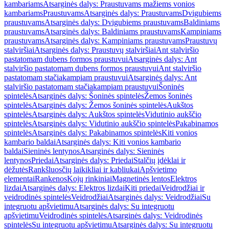
kambariams
Atsarginės dalys: Praustuvams mažiems vonios
kambariams
Praustuvams
Atsarginės dalys: Praustuvams
Dvigubiems
praustuvams
Atsarginės dalys: Dvigubiems praustuvams
Baldiniams
praustuvams
Atsarginės dalys: Baldiniams praustuvams
Kampiniams
praustuvams
Atsarginės dalys: Kampiniams praustuvams
Praustuvų
stalviršiai
Atsarginės dalys: Praustuvų stalviršiai
Ant stalviršio
pastatomam dubens formos praustuvui
Atsarginės dalys: Ant
stalviršio pastatomam dubens formos praustuvui
Ant stalviršio
pastatomam stačiakampiam praustuvui
Atsarginės dalys: Ant
stalviršio pastatomam stačiakampiam praustuvui
Šoninės
spintelės
Atsarginės dalys: Šoninės spintelės
Žemos šoninės
spintelės
Atsarginės dalys: Žemos šoninės spintelės
Aukštos
spintelės
Atsarginės dalys: Aukštos spintelės
Vidutinio aukščio
spintelės
Atsarginės dalys: Vidutinio aukščio spintelės
Pakabinamos
spintelės
Atsarginės dalys: Pakabinamos spintelės
Kiti vonios
kambario baldai
Atsarginės dalys: Kiti vonios kambario
baldai
Sieninės lentynos
Atsarginės dalys: Sieninės
lentynos
Priedai
Atsarginės dalys: Priedai
Stalčių įdėklai ir
dėžutės
Rankšluosčių laikikliai ir kabliukai
Apšvietimo
elementai
Rankenos
Kojų rinkiniai
Magnetinės lentos
Elektros
lizdai
Atsarginės dalys: Elektros lizdai
Kiti priedai
Veidrodžiai ir
veidrodinės spintelės
Veidrodžiai
Atsarginės dalys: Veidrodžiai
Su
integruotu apšvietimu
Atsarginės dalys: Su integruotu
apšvietimu
Veidrodinės spintelės
Atsarginės dalys: Veidrodinės
spintelės
Su integruotu apšvietimu
Atsarginės dalys: Su integruotu