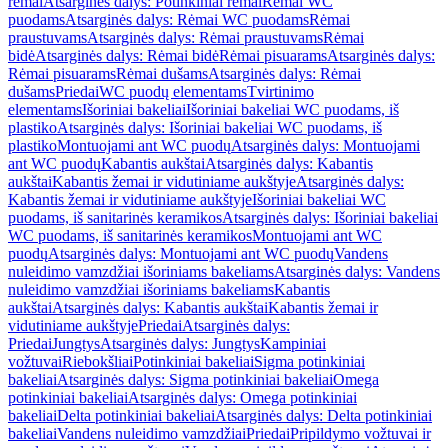
rėmai
Atsarginės dalys: Potinkiniai rėmai
Rėmai WC
puodams
Atsarginės dalys: Rėmai WC puodams
Rėmai
praustuvams
Atsarginės dalys: Rėmai praustuvams
Rėmai
bidė
Atsarginės dalys: Rėmai bidė
Rėmai pisuarams
Atsarginės dalys:
Rėmai pisuarams
Rėmai dušams
Atsarginės dalys: Rėmai
dušams
Priedai
WC puodų elementams
Tvirtinimo
elementams
Išoriniai bakeliai
Išoriniai bakeliai WC puodams, iš
plastiko
Atsarginės dalys: Išoriniai bakeliai WC puodams, iš
plastiko
Montuojami ant WC puodų
Atsarginės dalys: Montuojami
ant WC puodų
Kabantis aukštai
Atsarginės dalys: Kabantis
aukštai
Kabantis žemai ir vidutiniame aukštyje
Atsarginės dalys:
Kabantis žemai ir vidutiniame aukštyje
Išoriniai bakeliai WC
puodams, iš sanitarinės keramikos
Atsarginės dalys: Išoriniai bakeliai
WC puodams, iš sanitarinės keramikos
Montuojami ant WC
puodų
Atsarginės dalys: Montuojami ant WC puodų
Vandens
nuleidimo vamzdžiai išoriniams bakeliams
Atsarginės dalys: Vandens
nuleidimo vamzdžiai išoriniams bakeliams
Kabantis
aukštai
Atsarginės dalys: Kabantis aukštai
Kabantis žemai ir
vidutiniame aukštyje
Priedai
Atsarginės dalys:
Priedai
Jungtys
Atsarginės dalys: Jungtys
Kampiniai
vožtuvai
Riebokšliai
Potinkiniai bakeliai
Sigma potinkiniai
bakeliai
Atsarginės dalys: Sigma potinkiniai bakeliai
Omega
potinkiniai bakeliai
Atsarginės dalys: Omega potinkiniai
bakeliai
Delta potinkiniai bakeliai
Atsarginės dalys: Delta potinkiniai
bakeliai
Vandens nuleidimo vamzdžiai
Priedai
Pripildymo vožtuvai ir