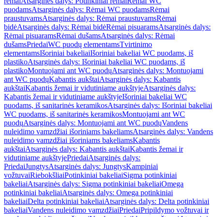
rėmai
Atsarginės dalys: Potinkiniai rėmai
Rėmai WC
puodams
Atsarginės dalys: Rėmai WC puodams
Rėmai
praustuvams
Atsarginės dalys: Rėmai praustuvams
Rėmai
bidė
Atsarginės dalys: Rėmai bidė
Rėmai pisuarams
Atsarginės dalys:
Rėmai pisuarams
Rėmai dušams
Atsarginės dalys: Rėmai
dušams
Priedai
WC puodų elementams
Tvirtinimo
elementams
Išoriniai bakeliai
Išoriniai bakeliai WC puodams, iš
plastiko
Atsarginės dalys: Išoriniai bakeliai WC puodams, iš
plastiko
Montuojami ant WC puodų
Atsarginės dalys: Montuojami
ant WC puodų
Kabantis aukštai
Atsarginės dalys: Kabantis
aukštai
Kabantis žemai ir vidutiniame aukštyje
Atsarginės dalys:
Kabantis žemai ir vidutiniame aukštyje
Išoriniai bakeliai WC
puodams, iš sanitarinės keramikos
Atsarginės dalys: Išoriniai bakeliai
WC puodams, iš sanitarinės keramikos
Montuojami ant WC
puodų
Atsarginės dalys: Montuojami ant WC puodų
Vandens
nuleidimo vamzdžiai išoriniams bakeliams
Atsarginės dalys: Vandens
nuleidimo vamzdžiai išoriniams bakeliams
Kabantis
aukštai
Atsarginės dalys: Kabantis aukštai
Kabantis žemai ir
vidutiniame aukštyje
Priedai
Atsarginės dalys:
Priedai
Jungtys
Atsarginės dalys: Jungtys
Kampiniai
vožtuvai
Riebokšliai
Potinkiniai bakeliai
Sigma potinkiniai
bakeliai
Atsarginės dalys: Sigma potinkiniai bakeliai
Omega
potinkiniai bakeliai
Atsarginės dalys: Omega potinkiniai
bakeliai
Delta potinkiniai bakeliai
Atsarginės dalys: Delta potinkiniai
bakeliai
Vandens nuleidimo vamzdžiai
Priedai
Pripildymo vožtuvai ir