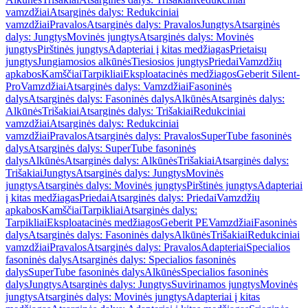
vamzdžiai
Atsarginės dalys: Redukciniai
vamzdžiai
Pravalos
Atsarginės dalys: Pravalos
Jungtys
Atsarginės
dalys: Jungtys
Movinės jungtys
Atsarginės dalys: Movinės
jungtys
Pirštinės jungtys
Adapteriai į kitas medžiagas
Prietaisų
jungtys
Jungiamosios alkūnės
Tiesiosios jungtys
Priedai
Vamzdžių
apkabos
Kamščiai
Tarpikliai
Eksploatacinės medžiagos
Geberit Silent-
Pro
Vamzdžiai
Atsarginės dalys: Vamzdžiai
Fasoninės
dalys
Atsarginės dalys: Fasoninės dalys
Alkūnės
Atsarginės dalys:
Alkūnės
Trišakiai
Atsarginės dalys: Trišakiai
Redukciniai
vamzdžiai
Atsarginės dalys: Redukciniai
vamzdžiai
Pravalos
Atsarginės dalys: Pravalos
SuperTube fasoninės
dalys
Atsarginės dalys: SuperTube fasoninės
dalys
Alkūnės
Atsarginės dalys: Alkūnės
Trišakiai
Atsarginės dalys:
Trišakiai
Jungtys
Atsarginės dalys: Jungtys
Movinės
jungtys
Atsarginės dalys: Movinės jungtys
Pirštinės jungtys
Adapteriai
į kitas medžiagas
Priedai
Atsarginės dalys: Priedai
Vamzdžių
apkabos
Kamščiai
Tarpikliai
Atsarginės dalys:
Tarpikliai
Eksploatacinės medžiagos
Geberit PE
Vamzdžiai
Fasoninės
dalys
Atsarginės dalys: Fasoninės dalys
Alkūnės
Trišakiai
Redukciniai
vamzdžiai
Pravalos
Atsarginės dalys: Pravalos
Adapteriai
Specialios
fasoninės dalys
Atsarginės dalys: Specialios fasoninės
dalys
SuperTube fasoninės dalys
Alkūnės
Specialios fasoninės
dalys
Jungtys
Atsarginės dalys: Jungtys
Suvirinamos jungtys
Movinės
jungtys
Atsarginės dalys: Movinės jungtys
Adapteriai į kitas