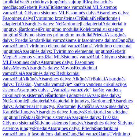
tarpikliai
Varžtų rinkinys jungėmis sujungti
Eksploatacinės
medžiagos
Geberit PushFit
Sistemos vamzdžiai ML
Sistemos
vamzdžiai, šildymo sistemos ML
Fasoninės dalys
Atsarginės dalys:
Fasoninės dalys
Tvirtinimo kronšteinas
Trišakiai
Neišardomieji
adapteriai
Atsarginės dalys: Neišardomieji adapteriai
Adapteriai ir
jungtys, išardomieji
Prijungimo moduliai
Kolektoriai su sriegine
jungtimi
Šildymo sistemos prijungimo moduliai
Priedai
Atsarginės
dalys: Priedai
Sandarikliai vamzdžiams ir fasoninėms dalims
Dangčiai
vamzdžiams
Tvirtinimo elementai vamzdžiams
Tvirtinimo elementai
jungtims
Atsarginės dalys: Tvirtinimo elementai jungtims
Geberit
Mepla
Sistemos vamzdžiai ML
Sistemos vamzdžiai, šildymo sistemos
ML
Fasoninės dalys
Atsarginės dalys: Fasoninės
dalys
Movos
Atsarginės dalys: Movos
Redukciniai
vamzdžiai
Atsarginės dalys: Redukciniai
vamzdžiai
Alkūnės
Atsarginės dalys: Alkūnės
Trišakiai
Atsarginės
dalys: Trišakiai
„Vamzdis vamzdyje“ karšto vandens cirkuliacijos
sistema
Atsarginės dalys: „Vamzdis vamzdyje“ karšto vandens
cirkuliacijos sistema
Neišardomieji adapteriai
Atsarginės dalys:
Neišardomieji adapteriai
Adapteriai ir jungtys, išardomieji
Atsarginės
dalys: Adapteriai ir jungtys, išardomieji
Kamščiai
Atsarginės dalys:
Kamščiai
Jungtys
Atsarginės dalys: Jungtys
Kolektoriai su sriegine
jungtimi
Trišakiai šildymo sistemai
Atsarginės dalys: Trišakiai
šildymo sistemai
Šildymo sistemos jungtys
Atsarginės dalys: Šildymo
sistemos jungtys
Priedai
Atsarginės dalys: Priedai
Sandarikliai
vamzdžiams ir fasoninėms dalims
Dangčiai vamzdžiams
Tvirtinimo