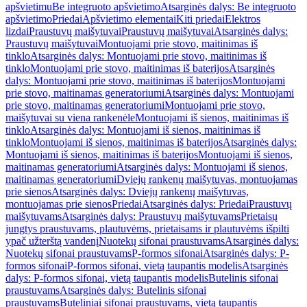
apšvietimu
Be integruoto apšvietimo
Atsarginės dalys: Be integruoto
apšvietimo
Priedai
Apšvietimo elementai
Kiti priedai
Elektros
lizdai
Praustuvų maišytuvai
Praustuvų maišytuvai
Atsarginės dalys:
Praustuvų maišytuvai
Montuojami prie stovo, maitinimas iš
tinklo
Atsarginės dalys: Montuojami prie stovo, maitinimas iš
tinklo
Montuojami prie stovo, maitinimas iš baterijos
Atsarginės
dalys: Montuojami prie stovo, maitinimas iš baterijos
Montuojami
prie stovo, maitinamas generatoriumi
Atsarginės dalys: Montuojami
prie stovo, maitinamas generatoriumi
Montuojami prie stovo,
maišytuvai su viena rankenėle
Montuojami iš sienos, maitinimas iš
tinklo
Atsarginės dalys: Montuojami iš sienos, maitinimas iš
tinklo
Montuojami iš sienos, maitinimas iš baterijos
Atsarginės dalys:
Montuojami iš sienos, maitinimas iš baterijos
Montuojami iš sienos,
maitinamas generatoriumi
Atsarginės dalys: Montuojami iš sienos,
maitinamas generatoriumi
Dviejų rankenų maišytuvas, montuojamas
prie sienos
Atsarginės dalys: Dviejų rankenų maišytuvas,
montuojamas prie sienos
Priedai
Atsarginės dalys: Priedai
Praustuvų
maišytuvams
Atsarginės dalys: Praustuvų maišytuvams
Prietaisų
jungtys praustuvams, plautuvėms, prietaisams ir plautuvėms išpilti
ypač užterštą vandenį
Nuotekų sifonai praustuvams
Atsarginės dalys:
Nuotekų sifonai praustuvams
P-formos sifonai
Atsarginės dalys: P-
formos sifonai
P-formos sifonai, vietą taupantis modelis
Atsarginės
dalys: P-formos sifonai, vietą taupantis modelis
Butelinis sifonai
praustuvams
Atsarginės dalys: Butelinis sifonai
praustuvams
Buteliniai sifonai praustuvams, vietą taupantis