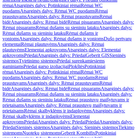
rėmai
Atsarginės dalys: Potinkiniai rėmai
Rėmai WC
puodams
Atsarginės dalys: Rėmai WC puodams
Rėmai
praustuvams
Atsarginės dalys: Rėmai praustuvams
Rėmai
bidė
Atsarginės dalys: Rėmai bidė
Rėmai pisuarams
Atsarginės dalys:
Rėmai pisuarams
Rėmai dušams su sieniniu lataku
Atsarginės dalys:
Rėmai dušams su sieniniu lataku
Rėmai dušams ir
vonioms
Atsarginės dalys: Rėmai dušams ir vonioms
Dušo pertvarų
elementai
Rėmai plautuvėms
Atsarginės dalys: Rėmai
plautuvėms
Elementai apkrovoms
Atsarginės dalys: Elementai
apkrovoms
Priedai
Atsarginės dalys: Priedai
Geberit GIS
Sieninės
sistemos
Tvirtinimo sistemos
Priedai surenkamiesiems
gaminiams
Priedai garso izoliacijai
Plokštės
Potinkiniai
rėmai
Atsarginės dalys: Potinkiniai rėmai
Rėmai WC
puodams
Atsarginės dalys: Rėmai WC puodams
Rėmai
praustuvams
Atsarginės dalys: Rėmai praustuvams
Rėmai
bidė
Atsarginės dalys: Rėmai bidė
Rėmai pisuarams
Atsarginės dalys:
Rėmai pisuarams
Rėmai dušams su sieniniu lataku
Atsarginės dalys:
Rėmai dušams su sieniniu lataku
Rėmai praustuvų maišytuvams ir
prietaisams
Atsarginės dalys: Rėmai praustuvų maišytuvams ir
prietaisams
Rėmai skalbyklėms ir indaplovėms
Atsarginės dalys:
Rėmai skalbyklėms ir indaplovėms
Elementai
apkrovoms
Priedai
Atsarginės dalys: Priedai
Priedai
Atsarginės dalys:
Priedai
Sieninės sistemos
Atsarginės dalys: Sieninės sistemos
Tiekimo
sistemoms
Nuotekų sistemoms
Geberit Kombifix
Potinkiniai