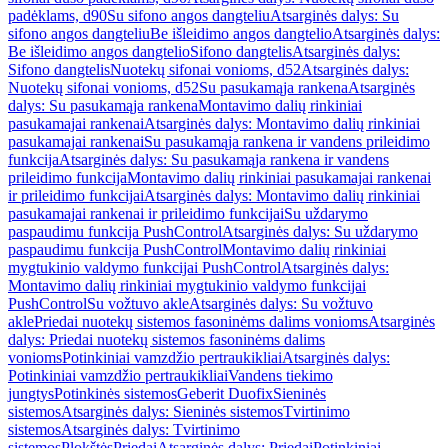
padėklams, d90
Su sifono angos dangteliu
Atsarginės dalys: Su
sifono angos dangteliu
Be išleidimo angos dangtelio
Atsarginės dalys:
Be išleidimo angos dangtelio
Sifono dangtelis
Atsarginės dalys:
Sifono dangtelis
Nuotekų sifonai vonioms, d52
Atsarginės dalys:
Nuotekų sifonai vonioms, d52
Su pasukamąja rankena
Atsarginės
dalys: Su pasukamąja rankena
Montavimo dalių rinkiniai
pasukamajai rankenai
Atsarginės dalys: Montavimo dalių rinkiniai
pasukamajai rankenai
Su pasukamąja rankena ir vandens prileidimo
funkcija
Atsarginės dalys: Su pasukamąja rankena ir vandens
prileidimo funkcija
Montavimo dalių rinkiniai pasukamajai rankenai
ir prileidimo funkcijai
Atsarginės dalys: Montavimo dalių rinkiniai
pasukamajai rankenai ir prileidimo funkcijai
Su uždarymo
paspaudimu funkcija PushControl
Atsarginės dalys: Su uždarymo
paspaudimu funkcija PushControl
Montavimo dalių rinkiniai
mygtukinio valdymo funkcijai PushControl
Atsarginės dalys:
Montavimo dalių rinkiniai mygtukinio valdymo funkcijai
PushControl
Su vožtuvo akle
Atsarginės dalys: Su vožtuvo
akle
Priedai nuotekų sistemos fasoninėms dalims vonioms
Atsarginės
dalys: Priedai nuotekų sistemos fasoninėms dalims
vonioms
Potinkiniai vamzdžio pertraukikliai
Atsarginės dalys:
Potinkiniai vamzdžio pertraukikliai
Vandens tiekimo
jungtys
Potinkinės sistemos
Geberit Duofix
Sieninės
sistemos
Atsarginės dalys: Sieninės sistemos
Tvirtinimo
sistemos
Atsarginės dalys: Tvirtinimo
sistemos
Plokštės
Priedai
Atsarginės dalys: Priedai
Potinkiniai