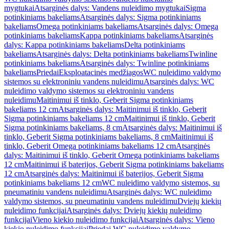
mygtukai
Atsarginės dalys: Vandens nuleidimo mygtukai
Sigma
potinkiniams bakeliams
Atsarginės dalys: Sigma potinkiniams
bakeliams
Omega potinkiniams bakeliams
Atsarginės dalys: Omega
potinkiniams bakeliams
Kappa potinkiniams bakeliams
Atsarginės
dalys: Kappa potinkiniams bakeliams
Delta potinkiniams
bakeliams
Atsarginės dalys: Delta potinkiniams bakeliams
Twinline
potinkiniams bakeliams
Atsarginės dalys: Twinline potinkiniams
bakeliams
Priedai
Eksploatacinės medžiagos
WC nuleidimo valdymo
sistemos su elektroniniu vandens nuleidimu
Atsarginės dalys: WC
nuleidimo valdymo sistemos su elektroniniu vandens
nuleidimu
Maitinimui iš tinklo, Geberit Sigma potinkiniams
bakeliams 12 cm
Atsarginės dalys: Maitinimui iš tinklo, Geberit
Sigma potinkiniams bakeliams 12 cm
Maitinimui iš tinklo, Geberit
Sigma potinkiniams bakeliams, 8 cm
Atsarginės dalys: Maitinimui iš
tinklo, Geberit Sigma potinkiniams bakeliams, 8 cm
Maitinimui iš
tinklo, Geberit Omega potinkiniams bakeliams 12 cm
Atsarginės
dalys: Maitinimui iš tinklo, Geberit Omega potinkiniams bakeliams
12 cm
Maitinimui iš baterijos, Geberit Sigma potinkiniams bakeliams
12 cm
Atsarginės dalys: Maitinimui iš baterijos, Geberit Sigma
potinkiniams bakeliams 12 cm
WC nuleidimo valdymo sistemos, su
pneumatiniu vandens nuleidimu
Atsarginės dalys: WC nuleidimo
valdymo sistemos, su pneumatiniu vandens nuleidimu
Dviejų kiekių
nuleidimo funkcijai
Atsarginės dalys: Dviejų kiekių nuleidimo
funkcijai
Vieno kiekio nuleidimo funkcijai
Atsarginės dalys: Vieno
kiekio nuleidimo funkcijai
Priedai WC nuleidimo valdymo