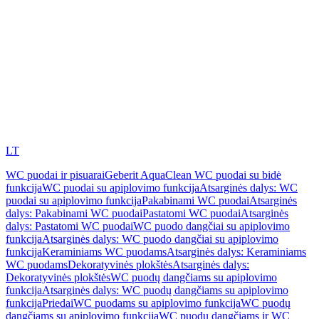
LT
WC puodai ir pisuarai
Geberit AquaClean WC puodai su bidė
funkcija
WC puodai su apiplovimo funkcija
Atsarginės dalys: WC
puodai su apiplovimo funkcija
Pakabinami WC puodai
Atsarginės
dalys: Pakabinami WC puodai
Pastatomi WC puodai
Atsarginės
dalys: Pastatomi WC puodai
WC puodo dangčiai su apiplovimo
funkcija
Atsarginės dalys: WC puodo dangčiai su apiplovimo
funkcija
Keraminiams WC puodams
Atsarginės dalys: Keraminiams
WC puodams
Dekoratyvinės plokštės
Atsarginės dalys:
Dekoratyvinės plokštės
WC puodų dangčiams su apiplovimo
funkcija
Atsarginės dalys: WC puodų dangčiams su apiplovimo
funkcija
Priedai
WC puodams su apiplovimo funkcija
WC puodų
dangčiams su apiplovimo funkcija
WC puodų dangčiams ir WC