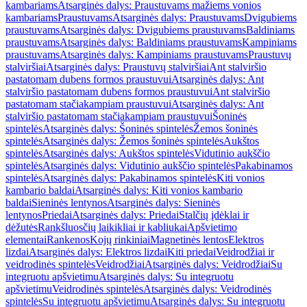
kambariams
Atsarginės dalys: Praustuvams mažiems vonios
kambariams
Praustuvams
Atsarginės dalys: Praustuvams
Dvigubiems
praustuvams
Atsarginės dalys: Dvigubiems praustuvams
Baldiniams
praustuvams
Atsarginės dalys: Baldiniams praustuvams
Kampiniams
praustuvams
Atsarginės dalys: Kampiniams praustuvams
Praustuvų
stalviršiai
Atsarginės dalys: Praustuvų stalviršiai
Ant stalviršio
pastatomam dubens formos praustuvui
Atsarginės dalys: Ant
stalviršio pastatomam dubens formos praustuvui
Ant stalviršio
pastatomam stačiakampiam praustuvui
Atsarginės dalys: Ant
stalviršio pastatomam stačiakampiam praustuvui
Šoninės
spintelės
Atsarginės dalys: Šoninės spintelės
Žemos šoninės
spintelės
Atsarginės dalys: Žemos šoninės spintelės
Aukštos
spintelės
Atsarginės dalys: Aukštos spintelės
Vidutinio aukščio
spintelės
Atsarginės dalys: Vidutinio aukščio spintelės
Pakabinamos
spintelės
Atsarginės dalys: Pakabinamos spintelės
Kiti vonios
kambario baldai
Atsarginės dalys: Kiti vonios kambario
baldai
Sieninės lentynos
Atsarginės dalys: Sieninės
lentynos
Priedai
Atsarginės dalys: Priedai
Stalčių įdėklai ir
dėžutės
Rankšluosčių laikikliai ir kabliukai
Apšvietimo
elementai
Rankenos
Kojų rinkiniai
Magnetinės lentos
Elektros
lizdai
Atsarginės dalys: Elektros lizdai
Kiti priedai
Veidrodžiai ir
veidrodinės spintelės
Veidrodžiai
Atsarginės dalys: Veidrodžiai
Su
integruotu apšvietimu
Atsarginės dalys: Su integruotu
apšvietimu
Veidrodinės spintelės
Atsarginės dalys: Veidrodinės
spintelės
Su integruotu apšvietimu
Atsarginės dalys: Su integruotu