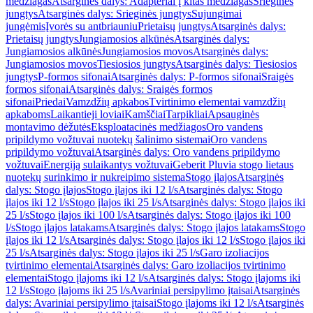
medžiagas
Atsarginės dalys: Adapteriai į kitas medžiagas
Srieginės
jungtys
Atsarginės dalys: Srieginės jungtys
Sujungimai
jungėmis
Įvorės su antbriauniu
Prietaisų jungtys
Atsarginės dalys:
Prietaisų jungtys
Jungiamosios alkūnės
Atsarginės dalys:
Jungiamosios alkūnės
Jungiamosios movos
Atsarginės dalys:
Jungiamosios movos
Tiesiosios jungtys
Atsarginės dalys: Tiesiosios
jungtys
P-formos sifonai
Atsarginės dalys: P-formos sifonai
Sraigės
formos sifonai
Atsarginės dalys: Sraigės formos
sifonai
Priedai
Vamzdžių apkabos
Tvirtinimo elementai vamzdžių
apkaboms
Laikantieji loviai
Kamščiai
Tarpikliai
Apsauginės
montavimo dėžutės
Eksploatacinės medžiagos
Oro vandens
pripildymo vožtuvai nuotekų šalinimo sistemai
Oro vandens
pripildymo vožtuvai
Atsarginės dalys: Oro vandens pripildymo
vožtuvai
Energiją sulaikantys vožtuvai
Geberit Pluvia stogo lietaus
nuotekų surinkimo ir nukreipimo sistema
Stogo įlajos
Atsarginės
dalys: Stogo įlajos
Stogo įlajos iki 12 l/s
Atsarginės dalys: Stogo
įlajos iki 12 l/s
Stogo įlajos iki 25 l/s
Atsarginės dalys: Stogo įlajos iki
25 l/s
Stogo įlajos iki 100 l/s
Atsarginės dalys: Stogo įlajos iki 100
l/s
Stogo įlajos latakams
Atsarginės dalys: Stogo įlajos latakams
Stogo
įlajos iki 12 l/s
Atsarginės dalys: Stogo įlajos iki 12 l/s
Stogo įlajos iki
25 l/s
Atsarginės dalys: Stogo įlajos iki 25 l/s
Garo izoliacijos
tvirtinimo elementai
Atsarginės dalys: Garo izoliacijos tvirtinimo
elementai
Stogo įlajoms iki 12 l/s
Atsarginės dalys: Stogo įlajoms iki
12 l/s
Stogo įlajoms iki 25 l/s
Avariniai persipylimo įtaisai
Atsarginės
dalys: Avariniai persipylimo įtaisai
Stogo įlajoms iki 12 l/s
Atsarginės