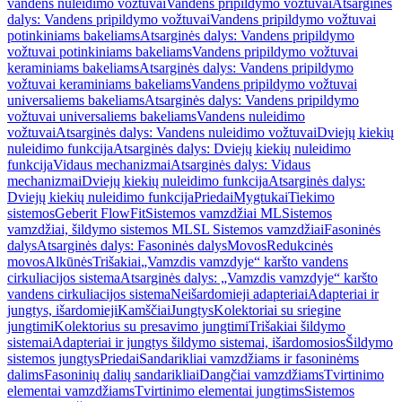
vandens nuleidimo vožtuvai
Vandens pripildymo vožtuvai
Atsarginės
dalys: Vandens pripildymo vožtuvai
Vandens pripildymo vožtuvai
potinkiniams bakeliams
Atsarginės dalys: Vandens pripildymo
vožtuvai potinkiniams bakeliams
Vandens pripildymo vožtuvai
keraminiams bakeliams
Atsarginės dalys: Vandens pripildymo
vožtuvai keraminiams bakeliams
Vandens pripildymo vožtuvai
universaliems bakeliams
Atsarginės dalys: Vandens pripildymo
vožtuvai universaliems bakeliams
Vandens nuleidimo
vožtuvai
Atsarginės dalys: Vandens nuleidimo vožtuvai
Dviejų kiekių
nuleidimo funkcija
Atsarginės dalys: Dviejų kiekių nuleidimo
funkcija
Vidaus mechanizmai
Atsarginės dalys: Vidaus
mechanizmai
Dviejų kiekių nuleidimo funkcija
Atsarginės dalys:
Dviejų kiekių nuleidimo funkcija
Priedai
Mygtukai
Tiekimo
sistemos
Geberit FlowFit
Sistemos vamzdžiai ML
Sistemos
vamzdžiai, šildymo sistemos ML
SL Sistemos vamzdžiai
Fasoninės
dalys
Atsarginės dalys: Fasoninės dalys
Movos
Redukcinės
movos
Alkūnės
Trišakiai
„Vamzdis vamzdyje“ karšto vandens
cirkuliacijos sistema
Atsarginės dalys: „Vamzdis vamzdyje“ karšto
vandens cirkuliacijos sistema
Neišardomieji adapteriai
Adapteriai ir
jungtys, išardomieji
Kamščiai
Jungtys
Kolektoriai su sriegine
jungtimi
Kolektorius su presavimo jungtimi
Trišakiai šildymo
sistemai
Adapteriai ir jungtys šildymo sistemai, išardomosios
Šildymo
sistemos jungtys
Priedai
Sandarikliai vamzdžiams ir fasoninėms
dalims
Fasoninių dalių sandarikliai
Dangčiai vamzdžiams
Tvirtinimo
elementai vamzdžiams
Tvirtinimo elementai jungtims
Sistemos