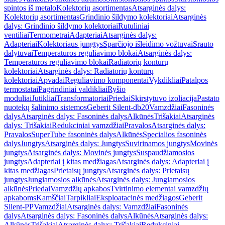
spintos iš metalo
Kolektorių asortimentas
Atsarginės dalys:
Kolektorių asortimentas
Grindinio šildymo kolektoriai
Atsarginės
dalys: Grindinio šildymo kolektoriai
Rutuliniai
ventiliai
Termometrai
Adapteriai
Atsarginės dalys:
Adapteriai
Kolektoriaus jungtys
Sparčiojo išleidimo vožtuvai
Srauto
dalytuvai
Temperatūros reguliavimo blokai
Atsarginės dalys:
Temperatūros reguliavimo blokai
Radiatorių kontūrų
kolektoriai
Atsarginės dalys: Radiatorių kontūrų
kolektoriai
Apvadai
Reguliavimo komponentai
Vykdikliai
Patalpos
termostatai
Pagrindiniai valdikliai
Ryšio
moduliai
Jutikliai
Transformatoriai
Priedai
Skirstytuvo izoliacija
Pastato
nuotekų šalinimo sistemos
Geberit Silent-db20
Vamzdžiai
Fasoninės
dalys
Atsarginės dalys: Fasoninės dalys
Alkūnės
Trišakiai
Atsarginės
dalys: Trišakiai
Redukciniai vamzdžiai
Pravalos
Atsarginės dalys:
Pravalos
SuperTube fasoninės dalys
Alkūnės
Specialios fasoninės
dalys
Jungtys
Atsarginės dalys: Jungtys
Suvirinamos jungtys
Movinės
jungtys
Atsarginės dalys: Movinės jungtys
Suspaudžiamosios
jungtys
Adapteriai į kitas medžiagas
Atsarginės dalys: Adapteriai į
kitas medžiagas
Prietaisų jungtys
Atsarginės dalys: Prietaisų
jungtys
Jungiamosios alkūnės
Atsarginės dalys: Jungiamosios
alkūnės
Priedai
Vamzdžių apkabos
Tvirtinimo elementai vamzdžių
apkaboms
Kamščiai
Tarpikliai
Eksploatacinės medžiagos
Geberit
Silent-PP
Vamzdžiai
Atsarginės dalys: Vamzdžiai
Fasoninės
dalys
Atsarginės dalys: Fasoninės dalys
Alkūnės
Atsarginės dalys:
Alkūnės
Trišakiai
Atsarginės dalys: Trišakiai
Redukciniai