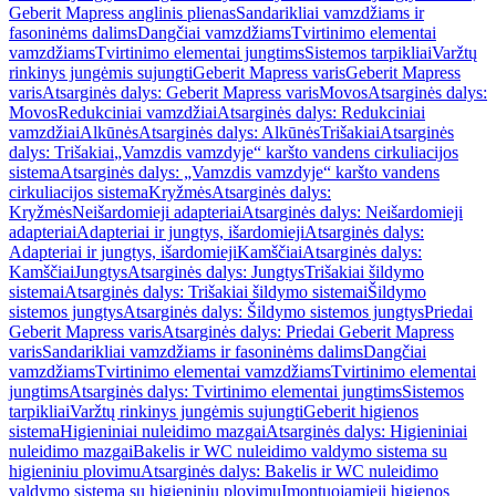
Geberit Mapress anglinis plienas
Sandarikliai vamzdžiams ir
fasoninėms dalims
Dangčiai vamzdžiams
Tvirtinimo elementai
vamzdžiams
Tvirtinimo elementai jungtims
Sistemos tarpikliai
Varžtų
rinkinys jungėmis sujungti
Geberit Mapress varis
Geberit Mapress
varis
Atsarginės dalys: Geberit Mapress varis
Movos
Atsarginės dalys:
Movos
Redukciniai vamzdžiai
Atsarginės dalys: Redukciniai
vamzdžiai
Alkūnės
Atsarginės dalys: Alkūnės
Trišakiai
Atsarginės
dalys: Trišakiai
„Vamzdis vamzdyje“ karšto vandens cirkuliacijos
sistema
Atsarginės dalys: „Vamzdis vamzdyje“ karšto vandens
cirkuliacijos sistema
Kryžmės
Atsarginės dalys:
Kryžmės
Neišardomieji adapteriai
Atsarginės dalys: Neišardomieji
adapteriai
Adapteriai ir jungtys, išardomieji
Atsarginės dalys:
Adapteriai ir jungtys, išardomieji
Kamščiai
Atsarginės dalys:
Kamščiai
Jungtys
Atsarginės dalys: Jungtys
Trišakiai šildymo
sistemai
Atsarginės dalys: Trišakiai šildymo sistemai
Šildymo
sistemos jungtys
Atsarginės dalys: Šildymo sistemos jungtys
Priedai
Geberit Mapress varis
Atsarginės dalys: Priedai Geberit Mapress
varis
Sandarikliai vamzdžiams ir fasoninėms dalims
Dangčiai
vamzdžiams
Tvirtinimo elementai vamzdžiams
Tvirtinimo elementai
jungtims
Atsarginės dalys: Tvirtinimo elementai jungtims
Sistemos
tarpikliai
Varžtų rinkinys jungėmis sujungti
Geberit higienos
sistema
Higieniniai nuleidimo mazgai
Atsarginės dalys: Higieniniai
nuleidimo mazgai
Bakelis ir WC nuleidimo valdymo sistema su
higieniniu plovimu
Atsarginės dalys: Bakelis ir WC nuleidimo
valdymo sistema su higieniniu plovimu
Įmontuojamieji higienos