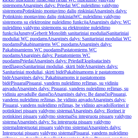
sistemoms
Atsarginės dalys: Priedai WC nuleidimo valdymo
sistemoms
Potinkinio montavimo dalių rinkiniai
Atsarginės dalys:
Potinkinio montavimo dalių rinkiniai
WC nuleidimo valdymo
sistemoms su elektronine nuleidimo funkcija
Atsarginės dalys: WC
nuleidimo valdymo sistemoms su elektronine nuleidimo
funkcija
Jungtys
Geberit Monolith sanitariniai moduliai
Sanitariniai
moduliai WC puodams
Atsarginės dalys: Sanitariniai moduliai WC
puodams
Pakabinamiems WC puodams
Atsarginės dalys:
Pakabinamiems WC puodams
Pastatomiems WC
puodams
Atsarginės dalys: Pastatomiems WC
puodams
Priedai
Atsarginės dalys: Priedai
Eksploatacinės
medžiagos
Sanitariniai moduliai, skirti bidė
Atsarginės dalys:
Sanitariniai moduliai, skirti bidė
Pakabinamoms ir pastatomoms
bidė
Atsarginės dalys: Pakabinamoms ir pastatomoms
bidė
Pisuarai
Pisuarai, vandens nuleidimo režimas, su vidiniu
apvadu
Atsarginės dalys: Pisuarai, vandens nuleidimo režimas, su
vidiniu apvadu
Be dangčio
Atsarginės dalys: Be dangčio
Pisuarai,
vandens nuleidimo režimas, be vidinio apvado
Atsarginės dalys:
Pisuarai, vandens nuleidimo režimas, be vidinio apvado
Išorinei ir
potinkinei pisuarų valdymo sistemai
Atsarginės dalys: Išorinei ir
potinkinei pisuarų valdymo sistemai
Su integruota pisuarų valdymo
sistema
Atsarginės dalys: Su integruota pisuarų valdymo
sistema
Integruotai pisuarų valdymo sistemai
Atsarginės dalys:
Integruotai pisuarų valdymo sistemai
Pisuarai, vandens nuleidimo