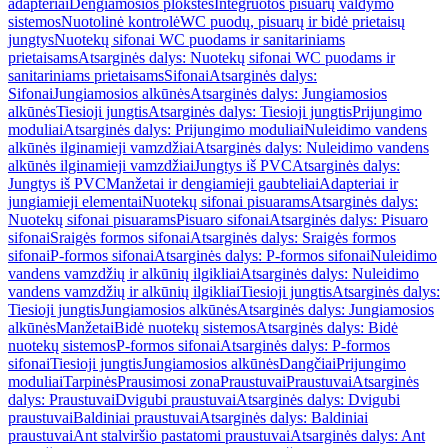
adapteriai
Dengiamosios plokštės
Integruotos pisuarų valdymo
sistemos
Nuotolinė kontrolė
WC puodų, pisuarų ir bidė prietaisų
jungtys
Nuotekų sifonai WC puodams ir sanitariniams
prietaisams
Atsarginės dalys: Nuotekų sifonai WC puodams ir
sanitariniams prietaisams
Sifonai
Atsarginės dalys:
Sifonai
Jungiamosios alkūnės
Atsarginės dalys: Jungiamosios
alkūnės
Tiesioji jungtis
Atsarginės dalys: Tiesioji jungtis
Prijungimo
moduliai
Atsarginės dalys: Prijungimo moduliai
Nuleidimo vandens
alkūnės ilginamieji vamzdžiai
Atsarginės dalys: Nuleidimo vandens
alkūnės ilginamieji vamzdžiai
Jungtys iš PVC
Atsarginės dalys:
Jungtys iš PVC
Manžetai ir dengiamieji gaubteliai
Adapteriai ir
jungiamieji elementai
Nuotekų sifonai pisuarams
Atsarginės dalys:
Nuotekų sifonai pisuarams
Pisuaro sifonai
Atsarginės dalys: Pisuaro
sifonai
Sraigės formos sifonai
Atsarginės dalys: Sraigės formos
sifonai
P-formos sifonai
Atsarginės dalys: P-formos sifonai
Nuleidimo
vandens vamzdžių ir alkūnių ilgikliai
Atsarginės dalys: Nuleidimo
vandens vamzdžių ir alkūnių ilgikliai
Tiesioji jungtis
Atsarginės dalys:
Tiesioji jungtis
Jungiamosios alkūnės
Atsarginės dalys: Jungiamosios
alkūnės
Manžetai
Bidė nuotekų sistemos
Atsarginės dalys: Bidė
nuotekų sistemos
P-formos sifonai
Atsarginės dalys: P-formos
sifonai
Tiesioji jungtis
Jungiamosios alkūnės
Dangčiai
Prijungimo
moduliai
Tarpinės
Prausimosi zona
Praustuvai
Praustuvai
Atsarginės
dalys: Praustuvai
Dvigubi praustuvai
Atsarginės dalys: Dvigubi
praustuvai
Baldiniai praustuvai
Atsarginės dalys: Baldiniai
praustuvai
Ant stalviršio pastatomi praustuvai
Atsarginės dalys: Ant