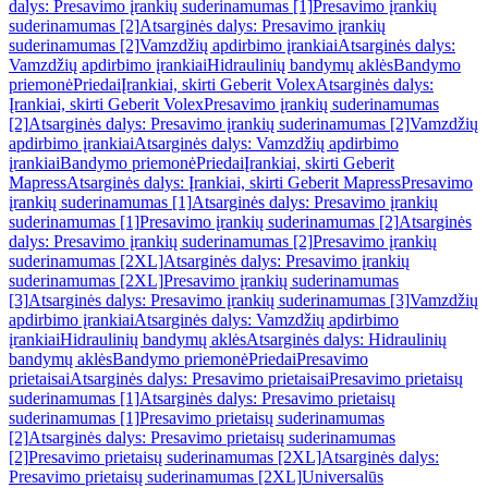
dalys: Presavimo įrankių suderinamumas [1]
Presavimo įrankių
suderinamumas [2]
Atsarginės dalys: Presavimo įrankių
suderinamumas [2]
Vamzdžių apdirbimo įrankiai
Atsarginės dalys:
Vamzdžių apdirbimo įrankiai
Hidraulinių bandymų aklės
Bandymo
priemonė
Priedai
Įrankiai, skirti Geberit Volex
Atsarginės dalys:
Įrankiai, skirti Geberit Volex
Presavimo įrankių suderinamumas
[2]
Atsarginės dalys: Presavimo įrankių suderinamumas [2]
Vamzdžių
apdirbimo įrankiai
Atsarginės dalys: Vamzdžių apdirbimo
įrankiai
Bandymo priemonė
Priedai
Įrankiai, skirti Geberit
Mapress
Atsarginės dalys: Įrankiai, skirti Geberit Mapress
Presavimo
įrankių suderinamumas [1]
Atsarginės dalys: Presavimo įrankių
suderinamumas [1]
Presavimo įrankių suderinamumas [2]
Atsarginės
dalys: Presavimo įrankių suderinamumas [2]
Presavimo įrankių
suderinamumas [2XL]
Atsarginės dalys: Presavimo įrankių
suderinamumas [2XL]
Presavimo įrankių suderinamumas
[3]
Atsarginės dalys: Presavimo įrankių suderinamumas [3]
Vamzdžių
apdirbimo įrankiai
Atsarginės dalys: Vamzdžių apdirbimo
įrankiai
Hidraulinių bandymų aklės
Atsarginės dalys: Hidraulinių
bandymų aklės
Bandymo priemonė
Priedai
Presavimo
prietaisai
Atsarginės dalys: Presavimo prietaisai
Presavimo prietaisų
suderinamumas [1]
Atsarginės dalys: Presavimo prietaisų
suderinamumas [1]
Presavimo prietaisų suderinamumas
[2]
Atsarginės dalys: Presavimo prietaisų suderinamumas
[2]
Presavimo prietaisų suderinamumas [2XL]
Atsarginės dalys:
Presavimo prietaisų suderinamumas [2XL]
Universalūs