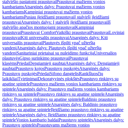
stalviršio pastatomi praustuvai
Praustuvai mažiems vonios
kambariams
Atsarginės dalys: Praustuvai mažiems vonios
kambariams
Kampiniai praustuvai mažiems vonios
kambariams
Pusiau įleidžiami praustuvai
Į stalviršį įleidžiami
praustuvai
Atsarginės dalys: Į stalviršį įleidžiami praustuvai
Iš
stalviršio apačios montuojami praustuvai
Kampiniai
praustuvai
Praustuvai Comfort
Vaikiški praustuvai
Praustuvai
Loviniai
praustuvai
Kiti universalūs praustuvai
Atsarginės dalys: Kiti
universalūs praustuvai
Plautuvės išpilti ypač užterštą
vandenį
Atsarginės dalys: Plautuvės išpilti ypač užterštą
vandenį
Sanitariniai prietaisai su nuleidimo funkcija
Universalios
plautuvės
Gipso surinkimo praustuvai
Praustuvai
klasėms
Priedai
Dengiamieji gaubtai
Atsarginės dalys: Dengiamieji
gaubtai
Praustuvų kojos
Praustuvų puskojės
Atsarginės dalys:
Praustuvų puskojės
Priedai
Sifono dangtelis
Rankšluosčių
laikikliai
Tvirtinimai
Dekoratyvinės plokštės
Praustuvo rinkinys su
apatine spintele
Praustuvo mažiems vonios kambariams rinkinys su
spintele
Atsarginės dalys: Praustuvo mažiems vonios kambariams
rinkinys su spintele
Praustuvo rinkinys su apatine spintele
Atsarginės
dalys: Praustuvo rinkinys su apatine spintele
Baldinio praustuvo
rinkinys su apatine spintele
Atsarginės dalys: Baldinio praustuvo
rinkinys su apatine spintele
Įleidžiamo praustuvo rinkinys su apatine
spintele
Atsarginės dalys: Įleidžiamo praustuvo rinkinys su apatine
spintele
Vonios kambario baldai
Praustuvų spintelės
Atsarginės dalys:
Praustuvų spintelės
Praustuvams mažiems vonios