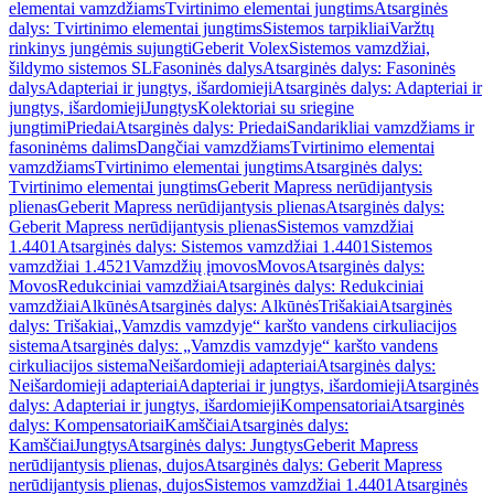
elementai vamzdžiams
Tvirtinimo elementai jungtims
Atsarginės
dalys: Tvirtinimo elementai jungtims
Sistemos tarpikliai
Varžtų
rinkinys jungėmis sujungti
Geberit Volex
Sistemos vamzdžiai,
šildymo sistemos SL
Fasoninės dalys
Atsarginės dalys: Fasoninės
dalys
Adapteriai ir jungtys, išardomieji
Atsarginės dalys: Adapteriai ir
jungtys, išardomieji
Jungtys
Kolektoriai su sriegine
jungtimi
Priedai
Atsarginės dalys: Priedai
Sandarikliai vamzdžiams ir
fasoninėms dalims
Dangčiai vamzdžiams
Tvirtinimo elementai
vamzdžiams
Tvirtinimo elementai jungtims
Atsarginės dalys:
Tvirtinimo elementai jungtims
Geberit Mapress nerūdijantysis
plienas
Geberit Mapress nerūdijantysis plienas
Atsarginės dalys:
Geberit Mapress nerūdijantysis plienas
Sistemos vamzdžiai
1.4401
Atsarginės dalys: Sistemos vamzdžiai 1.4401
Sistemos
vamzdžiai 1.4521
Vamzdžių įmovos
Movos
Atsarginės dalys:
Movos
Redukciniai vamzdžiai
Atsarginės dalys: Redukciniai
vamzdžiai
Alkūnės
Atsarginės dalys: Alkūnės
Trišakiai
Atsarginės
dalys: Trišakiai
„Vamzdis vamzdyje“ karšto vandens cirkuliacijos
sistema
Atsarginės dalys: „Vamzdis vamzdyje“ karšto vandens
cirkuliacijos sistema
Neišardomieji adapteriai
Atsarginės dalys:
Neišardomieji adapteriai
Adapteriai ir jungtys, išardomieji
Atsarginės
dalys: Adapteriai ir jungtys, išardomieji
Kompensatoriai
Atsarginės
dalys: Kompensatoriai
Kamščiai
Atsarginės dalys:
Kamščiai
Jungtys
Atsarginės dalys: Jungtys
Geberit Mapress
nerūdijantysis plienas, dujos
Atsarginės dalys: Geberit Mapress
nerūdijantysis plienas, dujos
Sistemos vamzdžiai 1.4401
Atsarginės