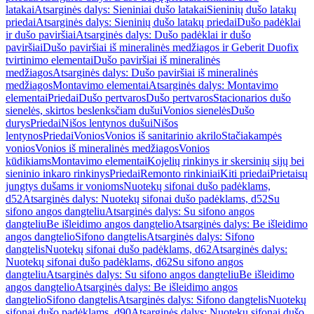
latakai
Atsarginės dalys: Sieniniai dušo latakai
Sieninių dušo latakų
priedai
Atsarginės dalys: Sieninių dušo latakų priedai
Dušo padėklai
ir dušo paviršiai
Atsarginės dalys: Dušo padėklai ir dušo
paviršiai
Dušo paviršiai iš mineralinės medžiagos ir Geberit Duofix
tvirtinimo elementai
Dušo paviršiai iš mineralinės
medžiagos
Atsarginės dalys: Dušo paviršiai iš mineralinės
medžiagos
Montavimo elementai
Atsarginės dalys: Montavimo
elementai
Priedai
Dušo pertvaros
Dušo pertvaros
Stacionarios dušo
sienelės, skirtos beslenksčiam dušui
Vonios sienelės
Dušo
durys
Priedai
Nišos lentynos dušui
Nišos
lentynos
Priedai
Vonios
Vonios iš sanitarinio akrilo
Stačiakampės
vonios
Vonios iš mineralinės medžiagos
Vonios
kūdikiams
Montavimo elementai
Kojelių rinkinys ir skersinių sijų bei
sieninio inkaro rinkinys
Priedai
Remonto rinkiniai
Kiti priedai
Prietaisų
jungtys dušams ir vonioms
Nuotekų sifonai dušo padėklams,
d52
Atsarginės dalys: Nuotekų sifonai dušo padėklams, d52
Su
sifono angos dangteliu
Atsarginės dalys: Su sifono angos
dangteliu
Be išleidimo angos dangtelio
Atsarginės dalys: Be išleidimo
angos dangtelio
Sifono dangtelis
Atsarginės dalys: Sifono
dangtelis
Nuotekų sifonai dušo padėklams, d62
Atsarginės dalys:
Nuotekų sifonai dušo padėklams, d62
Su sifono angos
dangteliu
Atsarginės dalys: Su sifono angos dangteliu
Be išleidimo
angos dangtelio
Atsarginės dalys: Be išleidimo angos
dangtelio
Sifono dangtelis
Atsarginės dalys: Sifono dangtelis
Nuotekų
sifonai dušo padėklams, d90
Atsarginės dalys: Nuotekų sifonai dušo