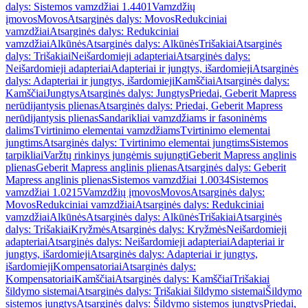
dalys: Sistemos vamzdžiai 1.4401
Vamzdžių
įmovos
Movos
Atsarginės dalys: Movos
Redukciniai
vamzdžiai
Atsarginės dalys: Redukciniai
vamzdžiai
Alkūnės
Atsarginės dalys: Alkūnės
Trišakiai
Atsarginės
dalys: Trišakiai
Neišardomieji adapteriai
Atsarginės dalys:
Neišardomieji adapteriai
Adapteriai ir jungtys, išardomieji
Atsarginės
dalys: Adapteriai ir jungtys, išardomieji
Kamščiai
Atsarginės dalys:
Kamščiai
Jungtys
Atsarginės dalys: Jungtys
Priedai, Geberit Mapress
nerūdijantysis plienas
Atsarginės dalys: Priedai, Geberit Mapress
nerūdijantysis plienas
Sandarikliai vamzdžiams ir fasoninėms
dalims
Tvirtinimo elementai vamzdžiams
Tvirtinimo elementai
jungtims
Atsarginės dalys: Tvirtinimo elementai jungtims
Sistemos
tarpikliai
Varžtų rinkinys jungėmis sujungti
Geberit Mapress anglinis
plienas
Geberit Mapress anglinis plienas
Atsarginės dalys: Geberit
Mapress anglinis plienas
Sistemos vamzdžiai 1.0034
Sistemos
vamzdžiai 1.0215
Vamzdžių įmovos
Movos
Atsarginės dalys:
Movos
Redukciniai vamzdžiai
Atsarginės dalys: Redukciniai
vamzdžiai
Alkūnės
Atsarginės dalys: Alkūnės
Trišakiai
Atsarginės
dalys: Trišakiai
Kryžmės
Atsarginės dalys: Kryžmės
Neišardomieji
adapteriai
Atsarginės dalys: Neišardomieji adapteriai
Adapteriai ir
jungtys, išardomieji
Atsarginės dalys: Adapteriai ir jungtys,
išardomieji
Kompensatoriai
Atsarginės dalys:
Kompensatoriai
Kamščiai
Atsarginės dalys: Kamščiai
Trišakiai
šildymo sistemai
Atsarginės dalys: Trišakiai šildymo sistemai
Šildymo
sistemos jungtys
Atsarginės dalys: Šildymo sistemos jungtys
Priedai,