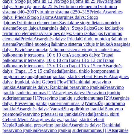
dalys: Stogo įlajoms iki 12 l/s
Stogo įlajoms iki 25 l/s
Atsarginės
dalys: Stogo įlajoms iki 25 l/s
Tvirtinimo elementai
Tvirtinimo
sistema d40–200
Tvirtinimo sistema d250–315
Priedai
Atsarginės
dalys: Priedai
Stogo įlajoms
Atsarginės dalys: Stogo
įlajoms
Tvirtinimo elementams
Savitakinė stogo lietaus nuotekų
sistema
Stogo įlajos
Atsarginės dalys: Stogo įlajos
Garo izoliacijos
tvirtinimo elementai
Atsarginės dalys: Garo izoliacijos tvirtinimo
elementai
Priedai
Atsarginės dalys: Priedai
Grindų nuotekų šalinimo
sistema
Paviršinė nuotekų šalinimo sistema viduje ir lauke
Atsarginės
dalys: Paviršinė nuotekų šalinimo sistema viduje ir lauke
Trapai
balkonams ir terasoms, 10 x 10 cm
Atsarginės dalys: Trapai
balkonams ir terasoms, 10 x 10 cm
Trapai 13 x 13 cm
Trapai
balkonams ir terasoms, 13 x 13 cm
Trapai 15 x 15 cm
Atsarginės
dalys: Trapai 15 x 15 cm
Priedai
Įrankiai, tinklo komponentai ir
programinė įranga
Įrankiai
Įrankiai, skirti Geberit FlowFit
Atsarginės
dalys: Įrankiai, skirti Geberit FlowFit
Rankiniai presavimo
įrankiai
Atsarginės dalys: Rankiniai presavimo įrankiai
Presavimo
įrankių suderinamumas [1]
Atsarginės dalys: Presavimo įrankių
suderinamumas [1]
Presavimo įrankių suderinamumas [2]
Atsarginės
dalys: Presavimo įrankių suderinamumas [2]
Vamzdžių apdirbimo
įrankiai
Atsarginės dalys: Vamzdžių apdirbimo įrankiai
Bandymo
priemonė
Presavimo prietaisai su įrankiais
Priedai
Įrankiai, skirti
Geberit Mepla
Atsarginės dalys: Įrankiai, skirti Geberit
Mepla
Rankiniai presavimo įrankiai
Atsarginės dalys: Rankiniai
presavimo įrankiai
Presavimo įrankių suderinamumas [1]
Atsarginės