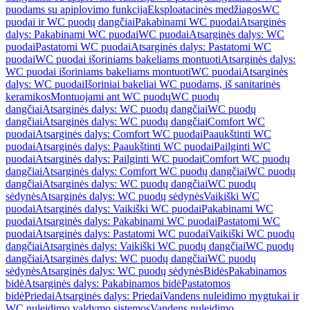
puodams su apiplovimo funkcija
Eksploatacinės medžiagos
WC
puodai ir WC puodų dangčiai
Pakabinami WC puodai
Atsarginės
dalys: Pakabinami WC puodai
WC puodai
Atsarginės dalys: WC
puodai
Pastatomi WC puodai
Atsarginės dalys: Pastatomi WC
puodai
WC puodai išoriniams bakeliams montuoti
Atsarginės dalys:
WC puodai išoriniams bakeliams montuoti
WC puodai
Atsarginės
dalys: WC puodai
Išoriniai bakeliai WC puodams, iš sanitarinės
keramikos
Montuojami ant WC puodų
WC puodų
dangčiai
Atsarginės dalys: WC puodų dangčiai
WC puodų
dangčiai
Atsarginės dalys: WC puodų dangčiai
Comfort WC
puodai
Atsarginės dalys: Comfort WC puodai
Paaukštinti WC
puodai
Atsarginės dalys: Paaukštinti WC puodai
Pailginti WC
puodai
Atsarginės dalys: Pailginti WC puodai
Comfort WC puodų
dangčiai
Atsarginės dalys: Comfort WC puodų dangčiai
WC puodų
dangčiai
Atsarginės dalys: WC puodų dangčiai
WC puodų
sėdynės
Atsarginės dalys: WC puodų sėdynės
Vaikiški WC
puodai
Atsarginės dalys: Vaikiški WC puodai
Pakabinami WC
puodai
Atsarginės dalys: Pakabinami WC puodai
Pastatomi WC
puodai
Atsarginės dalys: Pastatomi WC puodai
Vaikiški WC puodų
dangčiai
Atsarginės dalys: Vaikiški WC puodų dangčiai
WC puodų
dangčiai
Atsarginės dalys: WC puodų dangčiai
WC puodų
sėdynės
Atsarginės dalys: WC puodų sėdynės
Bidės
Pakabinamos
bidė
Atsarginės dalys: Pakabinamos bidė
Pastatomos
bidė
Priedai
Atsarginės dalys: Priedai
Vandens nuleidimo mygtukai ir
WC nuleidimo valdymo sistemos
Vandens nuleidimo