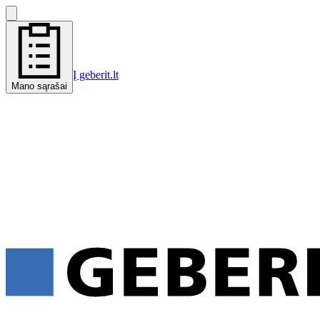
Į geberit.lt
Mano sąrašai