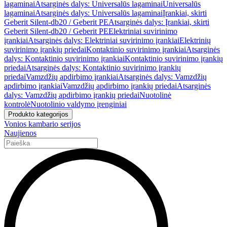
lagaminai
Atsarginės dalys: Universalūs lagaminai
Universalūs
lagaminai
Atsarginės dalys: Universalūs lagaminai
Įrankiai, skirti
Geberit Silent-db20 / Geberit PE
Atsarginės dalys: Įrankiai, skirti
Geberit Silent-db20 / Geberit PE
Elektriniai suvirinimo
įrankiai
Atsarginės dalys: Elektriniai suvirinimo įrankiai
Elektrinių
suvirinimo įrankių priedai
Kontaktinio suvirinimo įrankiai
Atsarginės
dalys: Kontaktinio suvirinimo įrankiai
Kontaktinio suvirinimo įrankių
priedai
Atsarginės dalys: Kontaktinio suvirinimo įrankių
priedai
Vamzdžių apdirbimo įrankiai
Atsarginės dalys: Vamzdžių
apdirbimo įrankiai
Vamzdžių apdirbimo įrankių priedai
Atsarginės
dalys: Vamzdžių apdirbimo įrankių priedai
Nuotolinė
kontrolė
Nuotolinio valdymo įrenginiai
Produkto kategorijos
Vonios kambario serijos
Naujienos