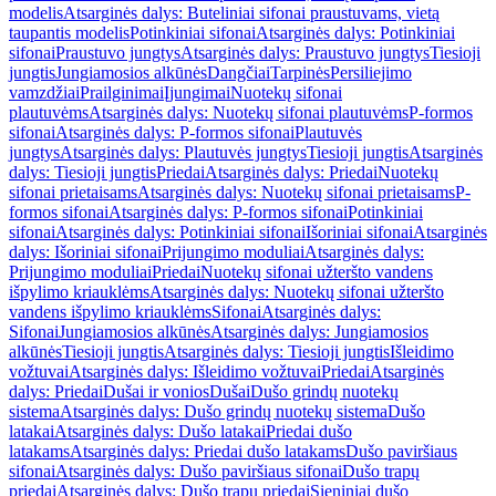
modelis
Atsarginės dalys: Buteliniai sifonai praustuvams, vietą
taupantis modelis
Potinkiniai sifonai
Atsarginės dalys: Potinkiniai
sifonai
Praustuvo jungtys
Atsarginės dalys: Praustuvo jungtys
Tiesioji
jungtis
Jungiamosios alkūnės
Dangčiai
Tarpinės
Persiliejimo
vamzdžiai
Prailginimai
Įjungimai
Nuotekų sifonai
plautuvėms
Atsarginės dalys: Nuotekų sifonai plautuvėms
P-formos
sifonai
Atsarginės dalys: P-formos sifonai
Plautuvės
jungtys
Atsarginės dalys: Plautuvės jungtys
Tiesioji jungtis
Atsarginės
dalys: Tiesioji jungtis
Priedai
Atsarginės dalys: Priedai
Nuotekų
sifonai prietaisams
Atsarginės dalys: Nuotekų sifonai prietaisams
P-
formos sifonai
Atsarginės dalys: P-formos sifonai
Potinkiniai
sifonai
Atsarginės dalys: Potinkiniai sifonai
Išoriniai sifonai
Atsarginės
dalys: Išoriniai sifonai
Prijungimo moduliai
Atsarginės dalys:
Prijungimo moduliai
Priedai
Nuotekų sifonai užteršto vandens
išpylimo kriauklėms
Atsarginės dalys: Nuotekų sifonai užteršto
vandens išpylimo kriauklėms
Sifonai
Atsarginės dalys:
Sifonai
Jungiamosios alkūnės
Atsarginės dalys: Jungiamosios
alkūnės
Tiesioji jungtis
Atsarginės dalys: Tiesioji jungtis
Išleidimo
vožtuvai
Atsarginės dalys: Išleidimo vožtuvai
Priedai
Atsarginės
dalys: Priedai
Dušai ir vonios
Dušai
Dušo grindų nuotekų
sistema
Atsarginės dalys: Dušo grindų nuotekų sistema
Dušo
latakai
Atsarginės dalys: Dušo latakai
Priedai dušo
latakams
Atsarginės dalys: Priedai dušo latakams
Dušo paviršiaus
sifonai
Atsarginės dalys: Dušo paviršiaus sifonai
Dušo trapų
priedai
Atsarginės dalys: Dušo trapų priedai
Sieniniai dušo