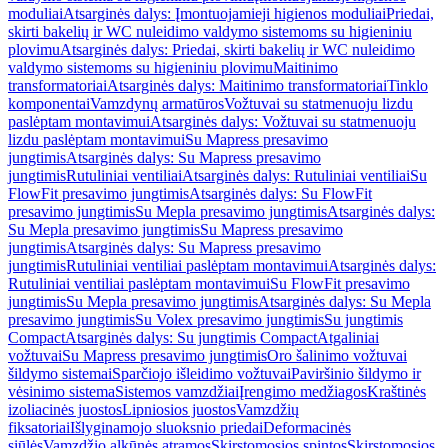
moduliai
Atsarginės dalys: Įmontuojamieji higienos moduliai
Priedai,
skirti bakelių ir WC nuleidimo valdymo sistemoms su higieniniu
plovimu
Atsarginės dalys: Priedai, skirti bakelių ir WC nuleidimo
valdymo sistemoms su higieniniu plovimu
Maitinimo
transformatoriai
Atsarginės dalys: Maitinimo transformatoriai
Tinklo
komponentai
Vamzdynų armatūros
Vožtuvai su statmenuoju lizdu
paslėptam montavimui
Atsarginės dalys: Vožtuvai su statmenuoju
lizdu paslėptam montavimui
Su Mapress presavimo
jungtimis
Atsarginės dalys: Su Mapress presavimo
jungtimis
Rutuliniai ventiliai
Atsarginės dalys: Rutuliniai ventiliai
Su
FlowFit presavimo jungtimis
Atsarginės dalys: Su FlowFit
presavimo jungtimis
Su Mepla presavimo jungtimis
Atsarginės dalys:
Su Mepla presavimo jungtimis
Su Mapress presavimo
jungtimis
Atsarginės dalys: Su Mapress presavimo
jungtimis
Rutuliniai ventiliai paslėptam montavimui
Atsarginės dalys:
Rutuliniai ventiliai paslėptam montavimui
Su FlowFit presavimo
jungtimis
Su Mepla presavimo jungtimis
Atsarginės dalys: Su Mepla
presavimo jungtimis
Su Volex presavimo jungtimis
Su jungtimis
Compact
Atsarginės dalys: Su jungtimis Compact
Atgaliniai
vožtuvai
Su Mapress presavimo jungtimis
Oro šalinimo vožtuvai
šildymo sistemai
Sparčiojo išleidimo vožtuvai
Paviršinio šildymo ir
vėsinimo sistema
Sistemos vamzdžiai
Įrengimo medžiagos
Kraštinės
izoliacinės juostos
Lipniosios juostos
Vamzdžių
fiksatoriai
Išlyginamojo sluoksnio priedai
Deformacinės
siūlės
Vamzdžio alkūnės atramos
Skirstomosios spintos
Skirstomosios