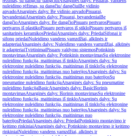
rėžimas, su dangčiu/ dangčiui
Atsarginės dalys: Pisuarai, vandens
nuleidimo rėžimas, su dangčiu/ dangčiui
Be vidinio
apvado
Atsarginės dalys: Be vidinio apvado
Pisuarai,
bevandeniai
Atsarginės dalys: Pisuarai, bevandeniai
Be
dangčio
Atsarginės dalys: Be dangčio
Pisuarų pertvaros
Pisuarų
pertvaros iš plastiko
Pisuarų pertvaros iš stiklo
Pisuarų pertvaros iš
sanitarinės keramikos
Priedai
Atsarginės dalys: Priedai
Sifonai ir
sifonų priedai
Nuleidimo vandens vamzdžiai, alkūnės ir
adapteriai
Atsarginės dalys: Nuleidimo vandens vamzdžiai, alkūnės
ir adapteriai
Tvirtinimai
Pisuarų valdymo sistemos
Potinkinis
montavimas
Atsarginės dalys: Potinkinis montavimas
Su elektronine
nuleidimo funkcija, maitinimas iš tinklo
Atsarginės dalys: Su
elektronine nuleidimo funkcija, maitinimas iš tinklo
Su elektronine
nuleidimo funkcija, maitinimas nuo baterijos
Atsarginės dalys: Su
elektronine nuleidimo funkcija, maitinimas nuo baterijos
Su
pneumatine nuleidimo funkcija
Atsarginės dalys: Su pneumatine
nuleidimo funkcija
Basic
Atsarginės dalys: Basic
Išorinis
montavimas
Atsarginės dalys: Išorinis montavimas
Su elektronine
nuleidimo funkcija, maitinimas iš tinklo
Atsarginės dalys: Su
elektronine nuleidimo funkcija, maitinimas iš tinklo
Su elektronine
nuleidimo funkcija, maitinimas nuo baterijos
Atsarginės dalys: Su
elektronine nuleidimo funkcija, maitinimas nuo
baterijos
Priedai
Atsarginės dalys: Priedai
Potinkinio montavimo ir
keitimo rinkiniai
Atsarginės dalys: Potinkinio montavimo ir keitimo
rinkiniai
Nuleidimo vandens vamzdžiai, alkūnės ir