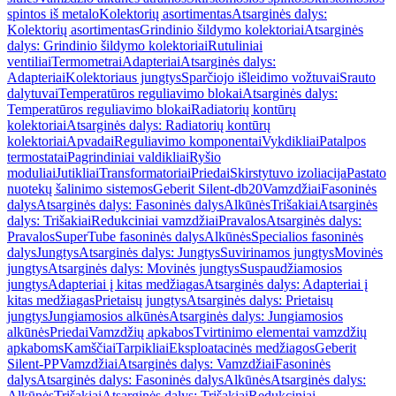
spintos iš metalo
Kolektorių asortimentas
Atsarginės dalys:
Kolektorių asortimentas
Grindinio šildymo kolektoriai
Atsarginės
dalys: Grindinio šildymo kolektoriai
Rutuliniai
ventiliai
Termometrai
Adapteriai
Atsarginės dalys:
Adapteriai
Kolektoriaus jungtys
Sparčiojo išleidimo vožtuvai
Srauto
dalytuvai
Temperatūros reguliavimo blokai
Atsarginės dalys:
Temperatūros reguliavimo blokai
Radiatorių kontūrų
kolektoriai
Atsarginės dalys: Radiatorių kontūrų
kolektoriai
Apvadai
Reguliavimo komponentai
Vykdikliai
Patalpos
termostatai
Pagrindiniai valdikliai
Ryšio
moduliai
Jutikliai
Transformatoriai
Priedai
Skirstytuvo izoliacija
Pastato
nuotekų šalinimo sistemos
Geberit Silent-db20
Vamzdžiai
Fasoninės
dalys
Atsarginės dalys: Fasoninės dalys
Alkūnės
Trišakiai
Atsarginės
dalys: Trišakiai
Redukciniai vamzdžiai
Pravalos
Atsarginės dalys:
Pravalos
SuperTube fasoninės dalys
Alkūnės
Specialios fasoninės
dalys
Jungtys
Atsarginės dalys: Jungtys
Suvirinamos jungtys
Movinės
jungtys
Atsarginės dalys: Movinės jungtys
Suspaudžiamosios
jungtys
Adapteriai į kitas medžiagas
Atsarginės dalys: Adapteriai į
kitas medžiagas
Prietaisų jungtys
Atsarginės dalys: Prietaisų
jungtys
Jungiamosios alkūnės
Atsarginės dalys: Jungiamosios
alkūnės
Priedai
Vamzdžių apkabos
Tvirtinimo elementai vamzdžių
apkaboms
Kamščiai
Tarpikliai
Eksploatacinės medžiagos
Geberit
Silent-PP
Vamzdžiai
Atsarginės dalys: Vamzdžiai
Fasoninės
dalys
Atsarginės dalys: Fasoninės dalys
Alkūnės
Atsarginės dalys:
Alkūnės
Trišakiai
Atsarginės dalys: Trišakiai
Redukciniai