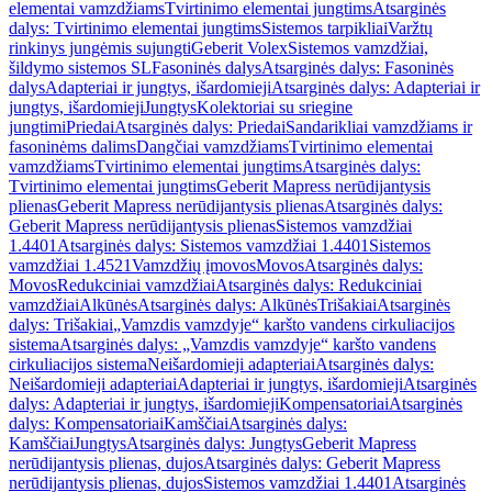
elementai vamzdžiams
Tvirtinimo elementai jungtims
Atsarginės
dalys: Tvirtinimo elementai jungtims
Sistemos tarpikliai
Varžtų
rinkinys jungėmis sujungti
Geberit Volex
Sistemos vamzdžiai,
šildymo sistemos SL
Fasoninės dalys
Atsarginės dalys: Fasoninės
dalys
Adapteriai ir jungtys, išardomieji
Atsarginės dalys: Adapteriai ir
jungtys, išardomieji
Jungtys
Kolektoriai su sriegine
jungtimi
Priedai
Atsarginės dalys: Priedai
Sandarikliai vamzdžiams ir
fasoninėms dalims
Dangčiai vamzdžiams
Tvirtinimo elementai
vamzdžiams
Tvirtinimo elementai jungtims
Atsarginės dalys:
Tvirtinimo elementai jungtims
Geberit Mapress nerūdijantysis
plienas
Geberit Mapress nerūdijantysis plienas
Atsarginės dalys:
Geberit Mapress nerūdijantysis plienas
Sistemos vamzdžiai
1.4401
Atsarginės dalys: Sistemos vamzdžiai 1.4401
Sistemos
vamzdžiai 1.4521
Vamzdžių įmovos
Movos
Atsarginės dalys:
Movos
Redukciniai vamzdžiai
Atsarginės dalys: Redukciniai
vamzdžiai
Alkūnės
Atsarginės dalys: Alkūnės
Trišakiai
Atsarginės
dalys: Trišakiai
„Vamzdis vamzdyje“ karšto vandens cirkuliacijos
sistema
Atsarginės dalys: „Vamzdis vamzdyje“ karšto vandens
cirkuliacijos sistema
Neišardomieji adapteriai
Atsarginės dalys:
Neišardomieji adapteriai
Adapteriai ir jungtys, išardomieji
Atsarginės
dalys: Adapteriai ir jungtys, išardomieji
Kompensatoriai
Atsarginės
dalys: Kompensatoriai
Kamščiai
Atsarginės dalys:
Kamščiai
Jungtys
Atsarginės dalys: Jungtys
Geberit Mapress
nerūdijantysis plienas, dujos
Atsarginės dalys: Geberit Mapress
nerūdijantysis plienas, dujos
Sistemos vamzdžiai 1.4401
Atsarginės