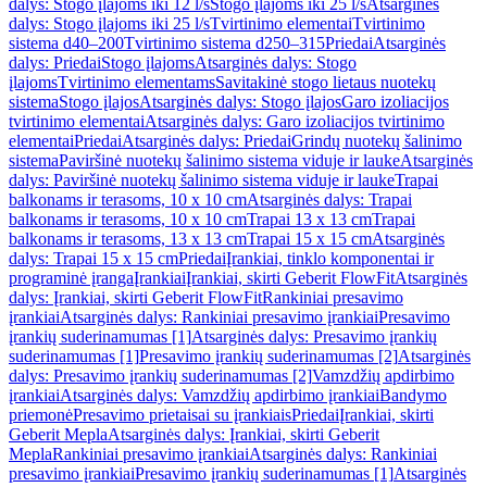
dalys: Stogo įlajoms iki 12 l/s
Stogo įlajoms iki 25 l/s
Atsarginės
dalys: Stogo įlajoms iki 25 l/s
Tvirtinimo elementai
Tvirtinimo
sistema d40–200
Tvirtinimo sistema d250–315
Priedai
Atsarginės
dalys: Priedai
Stogo įlajoms
Atsarginės dalys: Stogo
įlajoms
Tvirtinimo elementams
Savitakinė stogo lietaus nuotekų
sistema
Stogo įlajos
Atsarginės dalys: Stogo įlajos
Garo izoliacijos
tvirtinimo elementai
Atsarginės dalys: Garo izoliacijos tvirtinimo
elementai
Priedai
Atsarginės dalys: Priedai
Grindų nuotekų šalinimo
sistema
Paviršinė nuotekų šalinimo sistema viduje ir lauke
Atsarginės
dalys: Paviršinė nuotekų šalinimo sistema viduje ir lauke
Trapai
balkonams ir terasoms, 10 x 10 cm
Atsarginės dalys: Trapai
balkonams ir terasoms, 10 x 10 cm
Trapai 13 x 13 cm
Trapai
balkonams ir terasoms, 13 x 13 cm
Trapai 15 x 15 cm
Atsarginės
dalys: Trapai 15 x 15 cm
Priedai
Įrankiai, tinklo komponentai ir
programinė įranga
Įrankiai
Įrankiai, skirti Geberit FlowFit
Atsarginės
dalys: Įrankiai, skirti Geberit FlowFit
Rankiniai presavimo
įrankiai
Atsarginės dalys: Rankiniai presavimo įrankiai
Presavimo
įrankių suderinamumas [1]
Atsarginės dalys: Presavimo įrankių
suderinamumas [1]
Presavimo įrankių suderinamumas [2]
Atsarginės
dalys: Presavimo įrankių suderinamumas [2]
Vamzdžių apdirbimo
įrankiai
Atsarginės dalys: Vamzdžių apdirbimo įrankiai
Bandymo
priemonė
Presavimo prietaisai su įrankiais
Priedai
Įrankiai, skirti
Geberit Mepla
Atsarginės dalys: Įrankiai, skirti Geberit
Mepla
Rankiniai presavimo įrankiai
Atsarginės dalys: Rankiniai
presavimo įrankiai
Presavimo įrankių suderinamumas [1]
Atsarginės