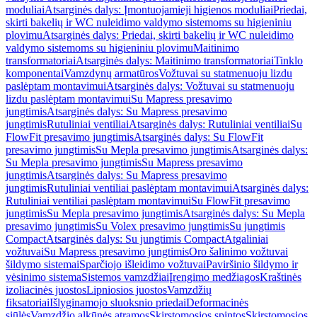
moduliai
Atsarginės dalys: Įmontuojamieji higienos moduliai
Priedai,
skirti bakelių ir WC nuleidimo valdymo sistemoms su higieniniu
plovimu
Atsarginės dalys: Priedai, skirti bakelių ir WC nuleidimo
valdymo sistemoms su higieniniu plovimu
Maitinimo
transformatoriai
Atsarginės dalys: Maitinimo transformatoriai
Tinklo
komponentai
Vamzdynų armatūros
Vožtuvai su statmenuoju lizdu
paslėptam montavimui
Atsarginės dalys: Vožtuvai su statmenuoju
lizdu paslėptam montavimui
Su Mapress presavimo
jungtimis
Atsarginės dalys: Su Mapress presavimo
jungtimis
Rutuliniai ventiliai
Atsarginės dalys: Rutuliniai ventiliai
Su
FlowFit presavimo jungtimis
Atsarginės dalys: Su FlowFit
presavimo jungtimis
Su Mepla presavimo jungtimis
Atsarginės dalys:
Su Mepla presavimo jungtimis
Su Mapress presavimo
jungtimis
Atsarginės dalys: Su Mapress presavimo
jungtimis
Rutuliniai ventiliai paslėptam montavimui
Atsarginės dalys:
Rutuliniai ventiliai paslėptam montavimui
Su FlowFit presavimo
jungtimis
Su Mepla presavimo jungtimis
Atsarginės dalys: Su Mepla
presavimo jungtimis
Su Volex presavimo jungtimis
Su jungtimis
Compact
Atsarginės dalys: Su jungtimis Compact
Atgaliniai
vožtuvai
Su Mapress presavimo jungtimis
Oro šalinimo vožtuvai
šildymo sistemai
Sparčiojo išleidimo vožtuvai
Paviršinio šildymo ir
vėsinimo sistema
Sistemos vamzdžiai
Įrengimo medžiagos
Kraštinės
izoliacinės juostos
Lipniosios juostos
Vamzdžių
fiksatoriai
Išlyginamojo sluoksnio priedai
Deformacinės
siūlės
Vamzdžio alkūnės atramos
Skirstomosios spintos
Skirstomosios