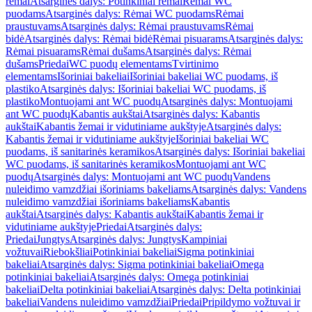
rėmai
Atsarginės dalys: Potinkiniai rėmai
Rėmai WC
puodams
Atsarginės dalys: Rėmai WC puodams
Rėmai
praustuvams
Atsarginės dalys: Rėmai praustuvams
Rėmai
bidė
Atsarginės dalys: Rėmai bidė
Rėmai pisuarams
Atsarginės dalys:
Rėmai pisuarams
Rėmai dušams
Atsarginės dalys: Rėmai
dušams
Priedai
WC puodų elementams
Tvirtinimo
elementams
Išoriniai bakeliai
Išoriniai bakeliai WC puodams, iš
plastiko
Atsarginės dalys: Išoriniai bakeliai WC puodams, iš
plastiko
Montuojami ant WC puodų
Atsarginės dalys: Montuojami
ant WC puodų
Kabantis aukštai
Atsarginės dalys: Kabantis
aukštai
Kabantis žemai ir vidutiniame aukštyje
Atsarginės dalys:
Kabantis žemai ir vidutiniame aukštyje
Išoriniai bakeliai WC
puodams, iš sanitarinės keramikos
Atsarginės dalys: Išoriniai bakeliai
WC puodams, iš sanitarinės keramikos
Montuojami ant WC
puodų
Atsarginės dalys: Montuojami ant WC puodų
Vandens
nuleidimo vamzdžiai išoriniams bakeliams
Atsarginės dalys: Vandens
nuleidimo vamzdžiai išoriniams bakeliams
Kabantis
aukštai
Atsarginės dalys: Kabantis aukštai
Kabantis žemai ir
vidutiniame aukštyje
Priedai
Atsarginės dalys:
Priedai
Jungtys
Atsarginės dalys: Jungtys
Kampiniai
vožtuvai
Riebokšliai
Potinkiniai bakeliai
Sigma potinkiniai
bakeliai
Atsarginės dalys: Sigma potinkiniai bakeliai
Omega
potinkiniai bakeliai
Atsarginės dalys: Omega potinkiniai
bakeliai
Delta potinkiniai bakeliai
Atsarginės dalys: Delta potinkiniai
bakeliai
Vandens nuleidimo vamzdžiai
Priedai
Pripildymo vožtuvai ir