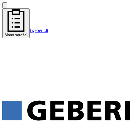
Į geberit.lt
Mano sąrašai