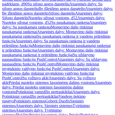
padėklams, d90
Su sifono angos dangteliu
Atsarginės dalys: Su
sifono angos dangteliu
Be išleidimo angos dangtelio
Atsarginės dalys:
Be išleidimo angos dangtelio
Sifono dangtelis
Atsarginės dalys:
Sifono dangtelis
Nuotekų sifonai vonioms, d52
Atsarginės dalys:
Nuotekų sifonai vonioms, d52
Su pasukamąja rankena
Atsarginės
dalys: Su pasukamąja rankena
Montavimo dalių rinkiniai
pasukamajai rankenai
Atsarginės dalys: Montavimo dalių rinkiniai
pasukamajai rankenai
Su pasukamąja rankena ir vandens prileidimo
funkcija
Atsarginės dalys: Su pasukamąja rankena ir vandens
prileidimo funkcija
Montavimo dalių rinkiniai pasukamajai rankenai
ir prileidimo funkcijai
Atsarginės dalys: Montavimo dalių rinkiniai
pasukamajai rankenai ir prileidimo funkcijai
Su uždarymo
paspaudimu funkcija PushControl
Atsarginės dalys: Su uždarymo
paspaudimu funkcija PushControl
Montavimo dalių rinkiniai
mygtukinio valdymo funkcijai PushControl
Atsarginės dalys:
Montavimo dalių rinkiniai mygtukinio valdymo funkcijai
PushControl
Su vožtuvo akle
Atsarginės dalys: Su vožtuvo
akle
Priedai nuotekų sistemos fasoninėms dalims vonioms
Atsarginės
dalys: Priedai nuotekų sistemos fasoninėms dalims
vonioms
Potinkiniai vamzdžio pertraukikliai
Atsarginės dalys:
Potinkiniai vamzdžio pertraukikliai
Vandens tiekimo
jungtys
Potinkinės sistemos
Geberit Duofix
Sieninės
sistemos
Atsarginės dalys: Sieninės sistemos
Tvirtinimo
sistemos
Atsarginės dalys: Tvirtinimo
sistemos
Plokštės
Priedai
Atsarginės dalys: Priedai
Potinkiniai