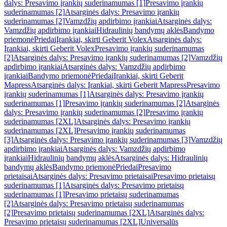
dalys: Presavimo įrankių suderinamumas [1]
Presavimo įrankių
suderinamumas [2]
Atsarginės dalys: Presavimo įrankių
suderinamumas [2]
Vamzdžių apdirbimo įrankiai
Atsarginės dalys:
Vamzdžių apdirbimo įrankiai
Hidraulinių bandymų aklės
Bandymo
priemonė
Priedai
Įrankiai, skirti Geberit Volex
Atsarginės dalys:
Įrankiai, skirti Geberit Volex
Presavimo įrankių suderinamumas
[2]
Atsarginės dalys: Presavimo įrankių suderinamumas [2]
Vamzdžių
apdirbimo įrankiai
Atsarginės dalys: Vamzdžių apdirbimo
įrankiai
Bandymo priemonė
Priedai
Įrankiai, skirti Geberit
Mapress
Atsarginės dalys: Įrankiai, skirti Geberit Mapress
Presavimo
įrankių suderinamumas [1]
Atsarginės dalys: Presavimo įrankių
suderinamumas [1]
Presavimo įrankių suderinamumas [2]
Atsarginės
dalys: Presavimo įrankių suderinamumas [2]
Presavimo įrankių
suderinamumas [2XL]
Atsarginės dalys: Presavimo įrankių
suderinamumas [2XL]
Presavimo įrankių suderinamumas
[3]
Atsarginės dalys: Presavimo įrankių suderinamumas [3]
Vamzdžių
apdirbimo įrankiai
Atsarginės dalys: Vamzdžių apdirbimo
įrankiai
Hidraulinių bandymų aklės
Atsarginės dalys: Hidraulinių
bandymų aklės
Bandymo priemonė
Priedai
Presavimo
prietaisai
Atsarginės dalys: Presavimo prietaisai
Presavimo prietaisų
suderinamumas [1]
Atsarginės dalys: Presavimo prietaisų
suderinamumas [1]
Presavimo prietaisų suderinamumas
[2]
Atsarginės dalys: Presavimo prietaisų suderinamumas
[2]
Presavimo prietaisų suderinamumas [2XL]
Atsarginės dalys:
Presavimo prietaisų suderinamumas [2XL]
Universalūs