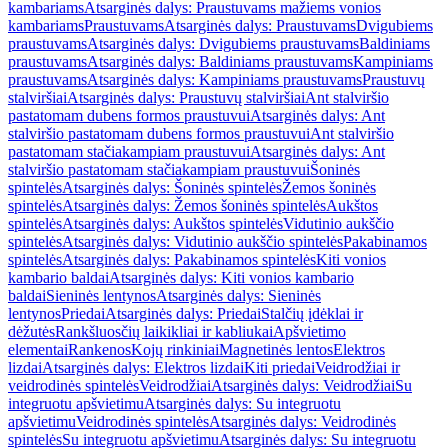
kambariams
Atsarginės dalys: Praustuvams mažiems vonios
kambariams
Praustuvams
Atsarginės dalys: Praustuvams
Dvigubiems
praustuvams
Atsarginės dalys: Dvigubiems praustuvams
Baldiniams
praustuvams
Atsarginės dalys: Baldiniams praustuvams
Kampiniams
praustuvams
Atsarginės dalys: Kampiniams praustuvams
Praustuvų
stalviršiai
Atsarginės dalys: Praustuvų stalviršiai
Ant stalviršio
pastatomam dubens formos praustuvui
Atsarginės dalys: Ant
stalviršio pastatomam dubens formos praustuvui
Ant stalviršio
pastatomam stačiakampiam praustuvui
Atsarginės dalys: Ant
stalviršio pastatomam stačiakampiam praustuvui
Šoninės
spintelės
Atsarginės dalys: Šoninės spintelės
Žemos šoninės
spintelės
Atsarginės dalys: Žemos šoninės spintelės
Aukštos
spintelės
Atsarginės dalys: Aukštos spintelės
Vidutinio aukščio
spintelės
Atsarginės dalys: Vidutinio aukščio spintelės
Pakabinamos
spintelės
Atsarginės dalys: Pakabinamos spintelės
Kiti vonios
kambario baldai
Atsarginės dalys: Kiti vonios kambario
baldai
Sieninės lentynos
Atsarginės dalys: Sieninės
lentynos
Priedai
Atsarginės dalys: Priedai
Stalčių įdėklai ir
dėžutės
Rankšluosčių laikikliai ir kabliukai
Apšvietimo
elementai
Rankenos
Kojų rinkiniai
Magnetinės lentos
Elektros
lizdai
Atsarginės dalys: Elektros lizdai
Kiti priedai
Veidrodžiai ir
veidrodinės spintelės
Veidrodžiai
Atsarginės dalys: Veidrodžiai
Su
integruotu apšvietimu
Atsarginės dalys: Su integruotu
apšvietimu
Veidrodinės spintelės
Atsarginės dalys: Veidrodinės
spintelės
Su integruotu apšvietimu
Atsarginės dalys: Su integruotu