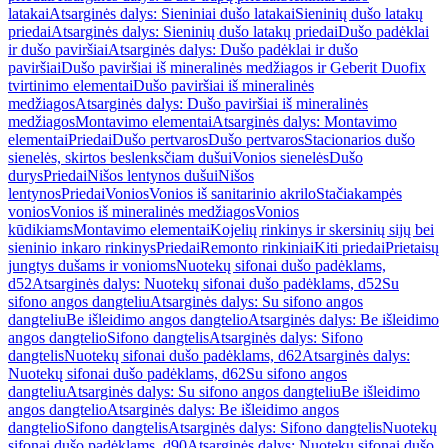
latakai
Atsarginės dalys: Sieniniai dušo latakai
Sieninių dušo latakų
priedai
Atsarginės dalys: Sieninių dušo latakų priedai
Dušo padėklai
ir dušo paviršiai
Atsarginės dalys: Dušo padėklai ir dušo
paviršiai
Dušo paviršiai iš mineralinės medžiagos ir Geberit Duofix
tvirtinimo elementai
Dušo paviršiai iš mineralinės
medžiagos
Atsarginės dalys: Dušo paviršiai iš mineralinės
medžiagos
Montavimo elementai
Atsarginės dalys: Montavimo
elementai
Priedai
Dušo pertvaros
Dušo pertvaros
Stacionarios dušo
sienelės, skirtos beslenksčiam dušui
Vonios sienelės
Dušo
durys
Priedai
Nišos lentynos dušui
Nišos
lentynos
Priedai
Vonios
Vonios iš sanitarinio akrilo
Stačiakampės
vonios
Vonios iš mineralinės medžiagos
Vonios
kūdikiams
Montavimo elementai
Kojelių rinkinys ir skersinių sijų bei
sieninio inkaro rinkinys
Priedai
Remonto rinkiniai
Kiti priedai
Prietaisų
jungtys dušams ir vonioms
Nuotekų sifonai dušo padėklams,
d52
Atsarginės dalys: Nuotekų sifonai dušo padėklams, d52
Su
sifono angos dangteliu
Atsarginės dalys: Su sifono angos
dangteliu
Be išleidimo angos dangtelio
Atsarginės dalys: Be išleidimo
angos dangtelio
Sifono dangtelis
Atsarginės dalys: Sifono
dangtelis
Nuotekų sifonai dušo padėklams, d62
Atsarginės dalys:
Nuotekų sifonai dušo padėklams, d62
Su sifono angos
dangteliu
Atsarginės dalys: Su sifono angos dangteliu
Be išleidimo
angos dangtelio
Atsarginės dalys: Be išleidimo angos
dangtelio
Sifono dangtelis
Atsarginės dalys: Sifono dangtelis
Nuotekų
sifonai dušo padėklams, d90
Atsarginės dalys: Nuotekų sifonai dušo