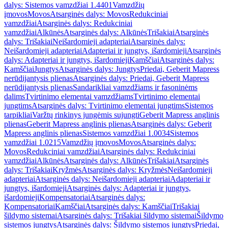
dalys: Sistemos vamzdžiai 1.4401
Vamzdžių
įmovos
Movos
Atsarginės dalys: Movos
Redukciniai
vamzdžiai
Atsarginės dalys: Redukciniai
vamzdžiai
Alkūnės
Atsarginės dalys: Alkūnės
Trišakiai
Atsarginės
dalys: Trišakiai
Neišardomieji adapteriai
Atsarginės dalys:
Neišardomieji adapteriai
Adapteriai ir jungtys, išardomieji
Atsarginės
dalys: Adapteriai ir jungtys, išardomieji
Kamščiai
Atsarginės dalys:
Kamščiai
Jungtys
Atsarginės dalys: Jungtys
Priedai, Geberit Mapress
nerūdijantysis plienas
Atsarginės dalys: Priedai, Geberit Mapress
nerūdijantysis plienas
Sandarikliai vamzdžiams ir fasoninėms
dalims
Tvirtinimo elementai vamzdžiams
Tvirtinimo elementai
jungtims
Atsarginės dalys: Tvirtinimo elementai jungtims
Sistemos
tarpikliai
Varžtų rinkinys jungėmis sujungti
Geberit Mapress anglinis
plienas
Geberit Mapress anglinis plienas
Atsarginės dalys: Geberit
Mapress anglinis plienas
Sistemos vamzdžiai 1.0034
Sistemos
vamzdžiai 1.0215
Vamzdžių įmovos
Movos
Atsarginės dalys:
Movos
Redukciniai vamzdžiai
Atsarginės dalys: Redukciniai
vamzdžiai
Alkūnės
Atsarginės dalys: Alkūnės
Trišakiai
Atsarginės
dalys: Trišakiai
Kryžmės
Atsarginės dalys: Kryžmės
Neišardomieji
adapteriai
Atsarginės dalys: Neišardomieji adapteriai
Adapteriai ir
jungtys, išardomieji
Atsarginės dalys: Adapteriai ir jungtys,
išardomieji
Kompensatoriai
Atsarginės dalys:
Kompensatoriai
Kamščiai
Atsarginės dalys: Kamščiai
Trišakiai
šildymo sistemai
Atsarginės dalys: Trišakiai šildymo sistemai
Šildymo
sistemos jungtys
Atsarginės dalys: Šildymo sistemos jungtys
Priedai,