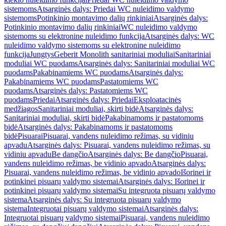
sistemoms
Atsarginės dalys: Priedai WC nuleidimo valdymo
sistemoms
Potinkinio montavimo dalių rinkiniai
Atsarginės dalys:
Potinkinio montavimo dalių rinkiniai
WC nuleidimo valdymo
sistemoms su elektronine nuleidimo funkcija
Atsarginės dalys: WC
nuleidimo valdymo sistemoms su elektronine nuleidimo
funkcija
Jungtys
Geberit Monolith sanitariniai moduliai
Sanitariniai
moduliai WC puodams
Atsarginės dalys: Sanitariniai moduliai WC
puodams
Pakabinamiems WC puodams
Atsarginės dalys:
Pakabinamiems WC puodams
Pastatomiems WC
puodams
Atsarginės dalys: Pastatomiems WC
puodams
Priedai
Atsarginės dalys: Priedai
Eksploatacinės
medžiagos
Sanitariniai moduliai, skirti bidė
Atsarginės dalys:
Sanitariniai moduliai, skirti bidė
Pakabinamoms ir pastatomoms
bidė
Atsarginės dalys: Pakabinamoms ir pastatomoms
bidė
Pisuarai
Pisuarai, vandens nuleidimo režimas, su vidiniu
apvadu
Atsarginės dalys: Pisuarai, vandens nuleidimo režimas, su
vidiniu apvadu
Be dangčio
Atsarginės dalys: Be dangčio
Pisuarai,
vandens nuleidimo režimas, be vidinio apvado
Atsarginės dalys:
Pisuarai, vandens nuleidimo režimas, be vidinio apvado
Išorinei ir
potinkinei pisuarų valdymo sistemai
Atsarginės dalys: Išorinei ir
potinkinei pisuarų valdymo sistemai
Su integruota pisuarų valdymo
sistema
Atsarginės dalys: Su integruota pisuarų valdymo
sistema
Integruotai pisuarų valdymo sistemai
Atsarginės dalys:
Integruotai pisuarų valdymo sistemai
Pisuarai, vandens nuleidimo