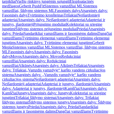
tarpikliai
Varžtų rinkinys jungėmis sujungti
Eksploatacinės
medžiagos
Geberit PushFit
Sistemos vamzdžiai ML
Sistemos
vamzdžiai, šildymo sistemos ML
Fasoninės dalys
Atsarginės dalys:
Fasoninės dalys
Tvirtinimo kronšteinas
Trišakiai
Neišardomieji
adapteriai
Atsarginės dalys: Neišardomieji adapteriai
Adapteriai ir
jungtys, išardomieji
Prijungimo moduliai
Kolektoriai su sriegine
jungtimi
Šildymo sistemos prijungimo moduliai
Priedai
Atsarginės
dalys: Priedai
Sandarikliai vamzdžiams ir fasoninėms dalims
Dangčiai
vamzdžiams
Tvirtinimo elementai vamzdžiams
Tvirtinimo elementai
jungtims
Atsarginės dalys: Tvirtinimo elementai jungtims
Geberit
Mepla
Sistemos vamzdžiai ML
Sistemos vamzdžiai, šildymo sistemos
ML
Fasoninės dalys
Atsarginės dalys: Fasoninės
dalys
Movos
Atsarginės dalys: Movos
Redukciniai
vamzdžiai
Atsarginės dalys: Redukciniai
vamzdžiai
Alkūnės
Atsarginės dalys: Alkūnės
Trišakiai
Atsarginės
dalys: Trišakiai
„Vamzdis vamzdyje“ karšto vandens cirkuliacijos
sistema
Atsarginės dalys: „Vamzdis vamzdyje“ karšto vandens
cirkuliacijos sistema
Neišardomieji adapteriai
Atsarginės dalys:
Neišardomieji adapteriai
Adapteriai ir jungtys, išardomieji
Atsarginės
dalys: Adapteriai ir jungtys, išardomieji
Kamščiai
Atsarginės dalys:
Kamščiai
Jungtys
Atsarginės dalys: Jungtys
Kolektoriai su sriegine
jungtimi
Trišakiai šildymo sistemai
Atsarginės dalys: Trišakiai
šildymo sistemai
Šildymo sistemos jungtys
Atsarginės dalys: Šildymo
sistemos jungtys
Priedai
Atsarginės dalys: Priedai
Sandarikliai
vamzdžiams ir fasoninėms dalims
Dangčiai vamzdžiams
Tvirtinimo