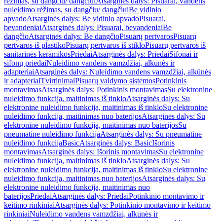
rėžimas, su dangčiu/ dangčiui
Atsarginės dalys: Pisuarai, vandens
nuleidimo rėžimas, su dangčiu/ dangčiui
Be vidinio
apvado
Atsarginės dalys: Be vidinio apvado
Pisuarai,
bevandeniai
Atsarginės dalys: Pisuarai, bevandeniai
Be
dangčio
Atsarginės dalys: Be dangčio
Pisuarų pertvaros
Pisuarų
pertvaros iš plastiko
Pisuarų pertvaros iš stiklo
Pisuarų pertvaros iš
sanitarinės keramikos
Priedai
Atsarginės dalys: Priedai
Sifonai ir
sifonų priedai
Nuleidimo vandens vamzdžiai, alkūnės ir
adapteriai
Atsarginės dalys: Nuleidimo vandens vamzdžiai, alkūnės
ir adapteriai
Tvirtinimai
Pisuarų valdymo sistemos
Potinkinis
montavimas
Atsarginės dalys: Potinkinis montavimas
Su elektronine
nuleidimo funkcija, maitinimas iš tinklo
Atsarginės dalys: Su
elektronine nuleidimo funkcija, maitinimas iš tinklo
Su elektronine
nuleidimo funkcija, maitinimas nuo baterijos
Atsarginės dalys: Su
elektronine nuleidimo funkcija, maitinimas nuo baterijos
Su
pneumatine nuleidimo funkcija
Atsarginės dalys: Su pneumatine
nuleidimo funkcija
Basic
Atsarginės dalys: Basic
Išorinis
montavimas
Atsarginės dalys: Išorinis montavimas
Su elektronine
nuleidimo funkcija, maitinimas iš tinklo
Atsarginės dalys: Su
elektronine nuleidimo funkcija, maitinimas iš tinklo
Su elektronine
nuleidimo funkcija, maitinimas nuo baterijos
Atsarginės dalys: Su
elektronine nuleidimo funkcija, maitinimas nuo
baterijos
Priedai
Atsarginės dalys: Priedai
Potinkinio montavimo ir
keitimo rinkiniai
Atsarginės dalys: Potinkinio montavimo ir keitimo
rinkiniai
Nuleidimo vandens vamzdžiai, alkūnės ir