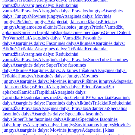
vamzdžiai
Atsarginės dalys: Redukciniai
vamzdžiai
Pravalos
Atsarginės dalys: Pravalos
Jungtys
Atsarginės
dalys: Jungtys
Movinės jungtys
Atsarginės dalys: Movinės
jungtys
Pirštinės jungtys
Adapteriai į kitas medžiagas
Prietaisų
jungtys
Jungiamosios alkūnės
Tiesiosios jungtys
Priedai
Vamzdžių
apkabos
Kamščiai
Tarpikliai
Eksploatacinės medžiagos
Geberit Silent-
Pro
Vamzdžiai
Atsarginės dalys: Vamzdžiai
Fasoninės
dalys
Atsarginės dalys: Fasoninės dalys
Alkūnės
Atsarginės dalys:
Alkūnės
Trišakiai
Atsarginės dalys: Trišakiai
Redukciniai
vamzdžiai
Atsarginės dalys: Redukciniai
vamzdžiai
Pravalos
Atsarginės dalys: Pravalos
SuperTube fasoninės
dalys
Atsarginės dalys: SuperTube fasoninės
dalys
Alkūnės
Atsarginės dalys: Alkūnės
Trišakiai
Atsarginės dalys:
Trišakiai
Jungtys
Atsarginės dalys: Jungtys
Movinės
jungtys
Atsarginės dalys: Movinės jungtys
Pirštinės jungtys
Adapteriai
į kitas medžiagas
Priedai
Atsarginės dalys: Priedai
Vamzdžių
apkabos
Kamščiai
Tarpikliai
Atsarginės dalys:
Tarpikliai
Eksploatacinės medžiagos
Geberit PE
Vamzdžiai
Fasoninės
dalys
Atsarginės dalys: Fasoninės dalys
Alkūnės
Trišakiai
Redukciniai
vamzdžiai
Pravalos
Atsarginės dalys: Pravalos
Adapteriai
Specialios
fasoninės dalys
Atsarginės dalys: Specialios fasoninės
dalys
SuperTube fasoninės dalys
Alkūnės
Specialios fasoninės
dalys
Jungtys
Atsarginės dalys: Jungtys
Suvirinamos jungtys
Movinės
jungtys
Atsarginės dalys: Movinės jungtys
Adapteriai į kitas