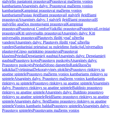
stalviršio pastatomi praustuvai
Praustuvai mažiems vonios
kambariams
Atsarginės dalys: Praustuvai mažiems vonios
kambariams
Kampiniai praustuvai mažiems vonios
kambariams
Pusiau įleidžiami praustuvai
Į stalviršį įleidžiami
praustuvai
Atsarginės dalys: Į stalviršį įleidžiami praustuvai
Iš
stalviršio apačios montuojami praustuvai
Kampiniai
praustuvai
Praustuvai Comfort
Vaikiški praustuvai
Praustuvai
Loviniai
praustuvai
Kiti universalūs praustuvai
Atsarginės dalys: Kiti
universalūs praustuvai
Plautuvės išpilti ypač užterštą
vandenį
Atsarginės dalys: Plautuvės išpilti ypač užterštą
vandenį
Sanitariniai prietaisai su nuleidimo funkcija
Universalios
plautuvės
Gipso surinkimo praustuvai
Praustuvai
klasėms
Priedai
Dengiamieji gaubtai
Atsarginės dalys: Dengiamieji
gaubtai
Praustuvų kojos
Praustuvų puskojės
Atsarginės dalys:
Praustuvų puskojės
Priedai
Sifono dangtelis
Rankšluosčių
laikikliai
Tvirtinimai
Dekoratyvinės plokštės
Praustuvo rinkinys su
apatine spintele
Praustuvo mažiems vonios kambariams rinkinys su
spintele
Atsarginės dalys: Praustuvo mažiems vonios kambariams
rinkinys su spintele
Praustuvo rinkinys su apatine spintele
Atsarginės
dalys: Praustuvo rinkinys su apatine spintele
Baldinio praustuvo
rinkinys su apatine spintele
Atsarginės dalys: Baldinio praustuvo
rinkinys su apatine spintele
Įleidžiamo praustuvo rinkinys su apatine
spintele
Atsarginės dalys: Įleidžiamo praustuvo rinkinys su apatine
spintele
Vonios kambario baldai
Praustuvų spintelės
Atsarginės dalys:
Praustuvų spintelės
Praustuvams mažiems vonios