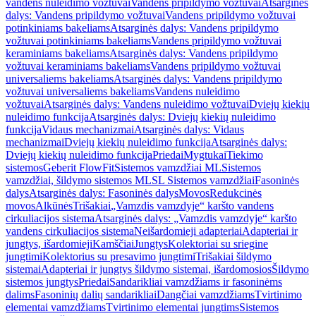
vandens nuleidimo vožtuvai
Vandens pripildymo vožtuvai
Atsarginės
dalys: Vandens pripildymo vožtuvai
Vandens pripildymo vožtuvai
potinkiniams bakeliams
Atsarginės dalys: Vandens pripildymo
vožtuvai potinkiniams bakeliams
Vandens pripildymo vožtuvai
keraminiams bakeliams
Atsarginės dalys: Vandens pripildymo
vožtuvai keraminiams bakeliams
Vandens pripildymo vožtuvai
universaliems bakeliams
Atsarginės dalys: Vandens pripildymo
vožtuvai universaliems bakeliams
Vandens nuleidimo
vožtuvai
Atsarginės dalys: Vandens nuleidimo vožtuvai
Dviejų kiekių
nuleidimo funkcija
Atsarginės dalys: Dviejų kiekių nuleidimo
funkcija
Vidaus mechanizmai
Atsarginės dalys: Vidaus
mechanizmai
Dviejų kiekių nuleidimo funkcija
Atsarginės dalys:
Dviejų kiekių nuleidimo funkcija
Priedai
Mygtukai
Tiekimo
sistemos
Geberit FlowFit
Sistemos vamzdžiai ML
Sistemos
vamzdžiai, šildymo sistemos ML
SL Sistemos vamzdžiai
Fasoninės
dalys
Atsarginės dalys: Fasoninės dalys
Movos
Redukcinės
movos
Alkūnės
Trišakiai
„Vamzdis vamzdyje“ karšto vandens
cirkuliacijos sistema
Atsarginės dalys: „Vamzdis vamzdyje“ karšto
vandens cirkuliacijos sistema
Neišardomieji adapteriai
Adapteriai ir
jungtys, išardomieji
Kamščiai
Jungtys
Kolektoriai su sriegine
jungtimi
Kolektorius su presavimo jungtimi
Trišakiai šildymo
sistemai
Adapteriai ir jungtys šildymo sistemai, išardomosios
Šildymo
sistemos jungtys
Priedai
Sandarikliai vamzdžiams ir fasoninėms
dalims
Fasoninių dalių sandarikliai
Dangčiai vamzdžiams
Tvirtinimo
elementai vamzdžiams
Tvirtinimo elementai jungtims
Sistemos