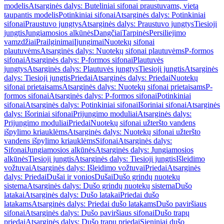
modelis
Atsarginės dalys: Buteliniai sifonai praustuvams, vietą
taupantis modelis
Potinkiniai sifonai
Atsarginės dalys: Potinkiniai
sifonai
Praustuvo jungtys
Atsarginės dalys: Praustuvo jungtys
Tiesioji
jungtis
Jungiamosios alkūnės
Dangčiai
Tarpinės
Persiliejimo
vamzdžiai
Prailginimai
Įjungimai
Nuotekų sifonai
plautuvėms
Atsarginės dalys: Nuotekų sifonai plautuvėms
P-formos
sifonai
Atsarginės dalys: P-formos sifonai
Plautuvės
jungtys
Atsarginės dalys: Plautuvės jungtys
Tiesioji jungtis
Atsarginės
dalys: Tiesioji jungtis
Priedai
Atsarginės dalys: Priedai
Nuotekų
sifonai prietaisams
Atsarginės dalys: Nuotekų sifonai prietaisams
P-
formos sifonai
Atsarginės dalys: P-formos sifonai
Potinkiniai
sifonai
Atsarginės dalys: Potinkiniai sifonai
Išoriniai sifonai
Atsarginės
dalys: Išoriniai sifonai
Prijungimo moduliai
Atsarginės dalys:
Prijungimo moduliai
Priedai
Nuotekų sifonai užteršto vandens
išpylimo kriauklėms
Atsarginės dalys: Nuotekų sifonai užteršto
vandens išpylimo kriauklėms
Sifonai
Atsarginės dalys:
Sifonai
Jungiamosios alkūnės
Atsarginės dalys: Jungiamosios
alkūnės
Tiesioji jungtis
Atsarginės dalys: Tiesioji jungtis
Išleidimo
vožtuvai
Atsarginės dalys: Išleidimo vožtuvai
Priedai
Atsarginės
dalys: Priedai
Dušai ir vonios
Dušai
Dušo grindų nuotekų
sistema
Atsarginės dalys: Dušo grindų nuotekų sistema
Dušo
latakai
Atsarginės dalys: Dušo latakai
Priedai dušo
latakams
Atsarginės dalys: Priedai dušo latakams
Dušo paviršiaus
sifonai
Atsarginės dalys: Dušo paviršiaus sifonai
Dušo trapų
priedai
Atsarginės dalys: Dušo trapų priedai
Sieniniai dušo