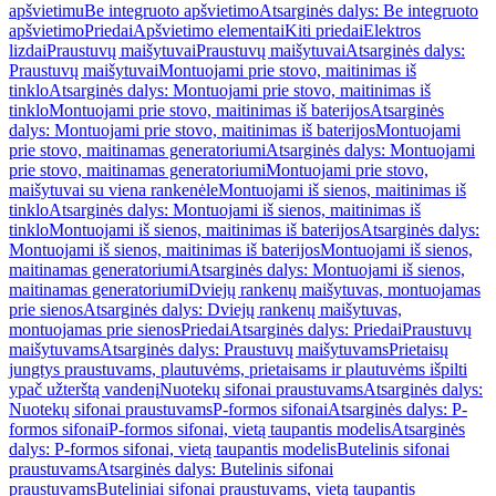
apšvietimu
Be integruoto apšvietimo
Atsarginės dalys: Be integruoto
apšvietimo
Priedai
Apšvietimo elementai
Kiti priedai
Elektros
lizdai
Praustuvų maišytuvai
Praustuvų maišytuvai
Atsarginės dalys:
Praustuvų maišytuvai
Montuojami prie stovo, maitinimas iš
tinklo
Atsarginės dalys: Montuojami prie stovo, maitinimas iš
tinklo
Montuojami prie stovo, maitinimas iš baterijos
Atsarginės
dalys: Montuojami prie stovo, maitinimas iš baterijos
Montuojami
prie stovo, maitinamas generatoriumi
Atsarginės dalys: Montuojami
prie stovo, maitinamas generatoriumi
Montuojami prie stovo,
maišytuvai su viena rankenėle
Montuojami iš sienos, maitinimas iš
tinklo
Atsarginės dalys: Montuojami iš sienos, maitinimas iš
tinklo
Montuojami iš sienos, maitinimas iš baterijos
Atsarginės dalys:
Montuojami iš sienos, maitinimas iš baterijos
Montuojami iš sienos,
maitinamas generatoriumi
Atsarginės dalys: Montuojami iš sienos,
maitinamas generatoriumi
Dviejų rankenų maišytuvas, montuojamas
prie sienos
Atsarginės dalys: Dviejų rankenų maišytuvas,
montuojamas prie sienos
Priedai
Atsarginės dalys: Priedai
Praustuvų
maišytuvams
Atsarginės dalys: Praustuvų maišytuvams
Prietaisų
jungtys praustuvams, plautuvėms, prietaisams ir plautuvėms išpilti
ypač užterštą vandenį
Nuotekų sifonai praustuvams
Atsarginės dalys:
Nuotekų sifonai praustuvams
P-formos sifonai
Atsarginės dalys: P-
formos sifonai
P-formos sifonai, vietą taupantis modelis
Atsarginės
dalys: P-formos sifonai, vietą taupantis modelis
Butelinis sifonai
praustuvams
Atsarginės dalys: Butelinis sifonai
praustuvams
Buteliniai sifonai praustuvams, vietą taupantis