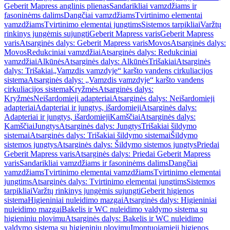
Geberit Mapress anglinis plienas
Sandarikliai vamzdžiams ir
fasoninėms dalims
Dangčiai vamzdžiams
Tvirtinimo elementai
vamzdžiams
Tvirtinimo elementai jungtims
Sistemos tarpikliai
Varžtų
rinkinys jungėmis sujungti
Geberit Mapress varis
Geberit Mapress
varis
Atsarginės dalys: Geberit Mapress varis
Movos
Atsarginės dalys:
Movos
Redukciniai vamzdžiai
Atsarginės dalys: Redukciniai
vamzdžiai
Alkūnės
Atsarginės dalys: Alkūnės
Trišakiai
Atsarginės
dalys: Trišakiai
„Vamzdis vamzdyje“ karšto vandens cirkuliacijos
sistema
Atsarginės dalys: „Vamzdis vamzdyje“ karšto vandens
cirkuliacijos sistema
Kryžmės
Atsarginės dalys:
Kryžmės
Neišardomieji adapteriai
Atsarginės dalys: Neišardomieji
adapteriai
Adapteriai ir jungtys, išardomieji
Atsarginės dalys:
Adapteriai ir jungtys, išardomieji
Kamščiai
Atsarginės dalys:
Kamščiai
Jungtys
Atsarginės dalys: Jungtys
Trišakiai šildymo
sistemai
Atsarginės dalys: Trišakiai šildymo sistemai
Šildymo
sistemos jungtys
Atsarginės dalys: Šildymo sistemos jungtys
Priedai
Geberit Mapress varis
Atsarginės dalys: Priedai Geberit Mapress
varis
Sandarikliai vamzdžiams ir fasoninėms dalims
Dangčiai
vamzdžiams
Tvirtinimo elementai vamzdžiams
Tvirtinimo elementai
jungtims
Atsarginės dalys: Tvirtinimo elementai jungtims
Sistemos
tarpikliai
Varžtų rinkinys jungėmis sujungti
Geberit higienos
sistema
Higieniniai nuleidimo mazgai
Atsarginės dalys: Higieniniai
nuleidimo mazgai
Bakelis ir WC nuleidimo valdymo sistema su
higieniniu plovimu
Atsarginės dalys: Bakelis ir WC nuleidimo
valdymo sistema su higieniniu plovimu
Įmontuojamieji higienos