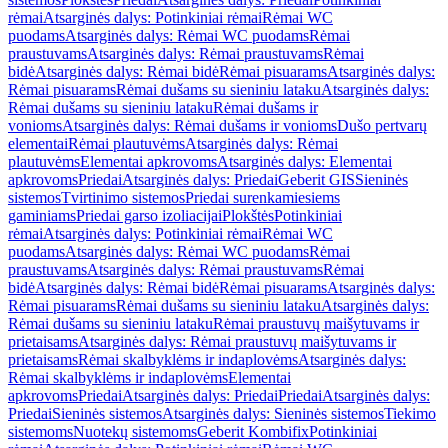
rėmai
Atsarginės dalys: Potinkiniai rėmai
Rėmai WC
puodams
Atsarginės dalys: Rėmai WC puodams
Rėmai
praustuvams
Atsarginės dalys: Rėmai praustuvams
Rėmai
bidė
Atsarginės dalys: Rėmai bidė
Rėmai pisuarams
Atsarginės dalys:
Rėmai pisuarams
Rėmai dušams su sieniniu lataku
Atsarginės dalys:
Rėmai dušams su sieniniu lataku
Rėmai dušams ir
vonioms
Atsarginės dalys: Rėmai dušams ir vonioms
Dušo pertvarų
elementai
Rėmai plautuvėms
Atsarginės dalys: Rėmai
plautuvėms
Elementai apkrovoms
Atsarginės dalys: Elementai
apkrovoms
Priedai
Atsarginės dalys: Priedai
Geberit GIS
Sieninės
sistemos
Tvirtinimo sistemos
Priedai surenkamiesiems
gaminiams
Priedai garso izoliacijai
Plokštės
Potinkiniai
rėmai
Atsarginės dalys: Potinkiniai rėmai
Rėmai WC
puodams
Atsarginės dalys: Rėmai WC puodams
Rėmai
praustuvams
Atsarginės dalys: Rėmai praustuvams
Rėmai
bidė
Atsarginės dalys: Rėmai bidė
Rėmai pisuarams
Atsarginės dalys:
Rėmai pisuarams
Rėmai dušams su sieniniu lataku
Atsarginės dalys:
Rėmai dušams su sieniniu lataku
Rėmai praustuvų maišytuvams ir
prietaisams
Atsarginės dalys: Rėmai praustuvų maišytuvams ir
prietaisams
Rėmai skalbyklėms ir indaplovėms
Atsarginės dalys:
Rėmai skalbyklėms ir indaplovėms
Elementai
apkrovoms
Priedai
Atsarginės dalys: Priedai
Priedai
Atsarginės dalys:
Priedai
Sieninės sistemos
Atsarginės dalys: Sieninės sistemos
Tiekimo
sistemoms
Nuotekų sistemoms
Geberit Kombifix
Potinkiniai