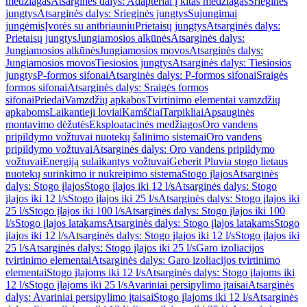
medžiagas
Atsarginės dalys: Adapteriai į kitas medžiagas
Srieginės
jungtys
Atsarginės dalys: Srieginės jungtys
Sujungimai
jungėmis
Įvorės su antbriauniu
Prietaisų jungtys
Atsarginės dalys:
Prietaisų jungtys
Jungiamosios alkūnės
Atsarginės dalys:
Jungiamosios alkūnės
Jungiamosios movos
Atsarginės dalys:
Jungiamosios movos
Tiesiosios jungtys
Atsarginės dalys: Tiesiosios
jungtys
P-formos sifonai
Atsarginės dalys: P-formos sifonai
Sraigės
formos sifonai
Atsarginės dalys: Sraigės formos
sifonai
Priedai
Vamzdžių apkabos
Tvirtinimo elementai vamzdžių
apkaboms
Laikantieji loviai
Kamščiai
Tarpikliai
Apsauginės
montavimo dėžutės
Eksploatacinės medžiagos
Oro vandens
pripildymo vožtuvai nuotekų šalinimo sistemai
Oro vandens
pripildymo vožtuvai
Atsarginės dalys: Oro vandens pripildymo
vožtuvai
Energiją sulaikantys vožtuvai
Geberit Pluvia stogo lietaus
nuotekų surinkimo ir nukreipimo sistema
Stogo įlajos
Atsarginės
dalys: Stogo įlajos
Stogo įlajos iki 12 l/s
Atsarginės dalys: Stogo
įlajos iki 12 l/s
Stogo įlajos iki 25 l/s
Atsarginės dalys: Stogo įlajos iki
25 l/s
Stogo įlajos iki 100 l/s
Atsarginės dalys: Stogo įlajos iki 100
l/s
Stogo įlajos latakams
Atsarginės dalys: Stogo įlajos latakams
Stogo
įlajos iki 12 l/s
Atsarginės dalys: Stogo įlajos iki 12 l/s
Stogo įlajos iki
25 l/s
Atsarginės dalys: Stogo įlajos iki 25 l/s
Garo izoliacijos
tvirtinimo elementai
Atsarginės dalys: Garo izoliacijos tvirtinimo
elementai
Stogo įlajoms iki 12 l/s
Atsarginės dalys: Stogo įlajoms iki
12 l/s
Stogo įlajoms iki 25 l/s
Avariniai persipylimo įtaisai
Atsarginės
dalys: Avariniai persipylimo įtaisai
Stogo įlajoms iki 12 l/s
Atsarginės