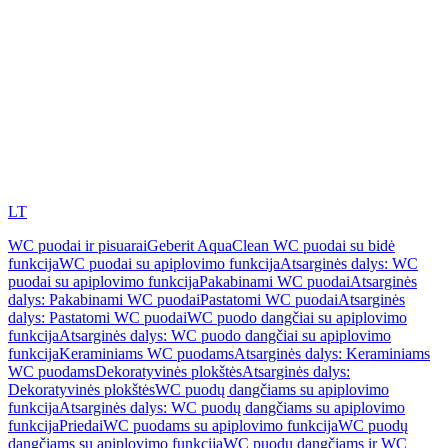
LT
WC puodai ir pisuarai
Geberit AquaClean WC puodai su bidė
funkcija
WC puodai su apiplovimo funkcija
Atsarginės dalys: WC
puodai su apiplovimo funkcija
Pakabinami WC puodai
Atsarginės
dalys: Pakabinami WC puodai
Pastatomi WC puodai
Atsarginės
dalys: Pastatomi WC puodai
WC puodo dangčiai su apiplovimo
funkcija
Atsarginės dalys: WC puodo dangčiai su apiplovimo
funkcija
Keraminiams WC puodams
Atsarginės dalys: Keraminiams
WC puodams
Dekoratyvinės plokštės
Atsarginės dalys:
Dekoratyvinės plokštės
WC puodų dangčiams su apiplovimo
funkcija
Atsarginės dalys: WC puodų dangčiams su apiplovimo
funkcija
Priedai
WC puodams su apiplovimo funkcija
WC puodų
dangčiams su apiplovimo funkcija
WC puodų dangčiams ir WC