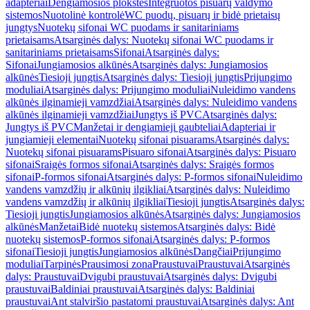
adapteriai
Dengiamosios plokštės
Integruotos pisuarų valdymo
sistemos
Nuotolinė kontrolė
WC puodų, pisuarų ir bidė prietaisų
jungtys
Nuotekų sifonai WC puodams ir sanitariniams
prietaisams
Atsarginės dalys: Nuotekų sifonai WC puodams ir
sanitariniams prietaisams
Sifonai
Atsarginės dalys:
Sifonai
Jungiamosios alkūnės
Atsarginės dalys: Jungiamosios
alkūnės
Tiesioji jungtis
Atsarginės dalys: Tiesioji jungtis
Prijungimo
moduliai
Atsarginės dalys: Prijungimo moduliai
Nuleidimo vandens
alkūnės ilginamieji vamzdžiai
Atsarginės dalys: Nuleidimo vandens
alkūnės ilginamieji vamzdžiai
Jungtys iš PVC
Atsarginės dalys:
Jungtys iš PVC
Manžetai ir dengiamieji gaubteliai
Adapteriai ir
jungiamieji elementai
Nuotekų sifonai pisuarams
Atsarginės dalys:
Nuotekų sifonai pisuarams
Pisuaro sifonai
Atsarginės dalys: Pisuaro
sifonai
Sraigės formos sifonai
Atsarginės dalys: Sraigės formos
sifonai
P-formos sifonai
Atsarginės dalys: P-formos sifonai
Nuleidimo
vandens vamzdžių ir alkūnių ilgikliai
Atsarginės dalys: Nuleidimo
vandens vamzdžių ir alkūnių ilgikliai
Tiesioji jungtis
Atsarginės dalys:
Tiesioji jungtis
Jungiamosios alkūnės
Atsarginės dalys: Jungiamosios
alkūnės
Manžetai
Bidė nuotekų sistemos
Atsarginės dalys: Bidė
nuotekų sistemos
P-formos sifonai
Atsarginės dalys: P-formos
sifonai
Tiesioji jungtis
Jungiamosios alkūnės
Dangčiai
Prijungimo
moduliai
Tarpinės
Prausimosi zona
Praustuvai
Praustuvai
Atsarginės
dalys: Praustuvai
Dvigubi praustuvai
Atsarginės dalys: Dvigubi
praustuvai
Baldiniai praustuvai
Atsarginės dalys: Baldiniai
praustuvai
Ant stalviršio pastatomi praustuvai
Atsarginės dalys: Ant