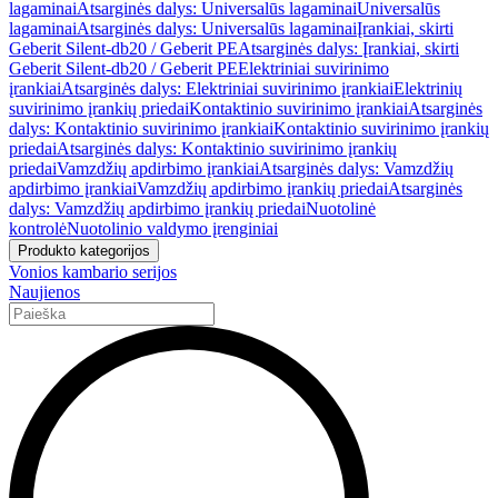
lagaminai
Atsarginės dalys: Universalūs lagaminai
Universalūs
lagaminai
Atsarginės dalys: Universalūs lagaminai
Įrankiai, skirti
Geberit Silent-db20 / Geberit PE
Atsarginės dalys: Įrankiai, skirti
Geberit Silent-db20 / Geberit PE
Elektriniai suvirinimo
įrankiai
Atsarginės dalys: Elektriniai suvirinimo įrankiai
Elektrinių
suvirinimo įrankių priedai
Kontaktinio suvirinimo įrankiai
Atsarginės
dalys: Kontaktinio suvirinimo įrankiai
Kontaktinio suvirinimo įrankių
priedai
Atsarginės dalys: Kontaktinio suvirinimo įrankių
priedai
Vamzdžių apdirbimo įrankiai
Atsarginės dalys: Vamzdžių
apdirbimo įrankiai
Vamzdžių apdirbimo įrankių priedai
Atsarginės
dalys: Vamzdžių apdirbimo įrankių priedai
Nuotolinė
kontrolė
Nuotolinio valdymo įrenginiai
Produkto kategorijos
Vonios kambario serijos
Naujienos