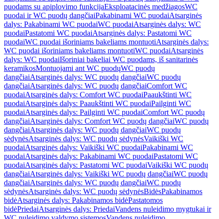
puodams su apiplovimo funkcija
Eksploatacinės medžiagos
WC
puodai ir WC puodų dangčiai
Pakabinami WC puodai
Atsarginės
dalys: Pakabinami WC puodai
WC puodai
Atsarginės dalys: WC
puodai
Pastatomi WC puodai
Atsarginės dalys: Pastatomi WC
puodai
WC puodai išoriniams bakeliams montuoti
Atsarginės dalys:
WC puodai išoriniams bakeliams montuoti
WC puodai
Atsarginės
dalys: WC puodai
Išoriniai bakeliai WC puodams, iš sanitarinės
keramikos
Montuojami ant WC puodų
WC puodų
dangčiai
Atsarginės dalys: WC puodų dangčiai
WC puodų
dangčiai
Atsarginės dalys: WC puodų dangčiai
Comfort WC
puodai
Atsarginės dalys: Comfort WC puodai
Paaukštinti WC
puodai
Atsarginės dalys: Paaukštinti WC puodai
Pailginti WC
puodai
Atsarginės dalys: Pailginti WC puodai
Comfort WC puodų
dangčiai
Atsarginės dalys: Comfort WC puodų dangčiai
WC puodų
dangčiai
Atsarginės dalys: WC puodų dangčiai
WC puodų
sėdynės
Atsarginės dalys: WC puodų sėdynės
Vaikiški WC
puodai
Atsarginės dalys: Vaikiški WC puodai
Pakabinami WC
puodai
Atsarginės dalys: Pakabinami WC puodai
Pastatomi WC
puodai
Atsarginės dalys: Pastatomi WC puodai
Vaikiški WC puodų
dangčiai
Atsarginės dalys: Vaikiški WC puodų dangčiai
WC puodų
dangčiai
Atsarginės dalys: WC puodų dangčiai
WC puodų
sėdynės
Atsarginės dalys: WC puodų sėdynės
Bidės
Pakabinamos
bidė
Atsarginės dalys: Pakabinamos bidė
Pastatomos
bidė
Priedai
Atsarginės dalys: Priedai
Vandens nuleidimo mygtukai ir
WC nuleidimo valdymo sistemos
Vandens nuleidimo