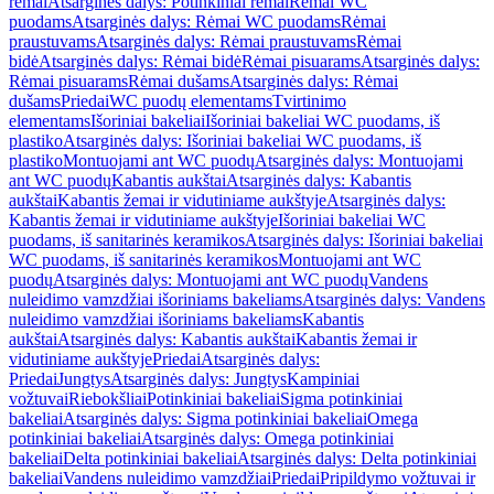
rėmai
Atsarginės dalys: Potinkiniai rėmai
Rėmai WC
puodams
Atsarginės dalys: Rėmai WC puodams
Rėmai
praustuvams
Atsarginės dalys: Rėmai praustuvams
Rėmai
bidė
Atsarginės dalys: Rėmai bidė
Rėmai pisuarams
Atsarginės dalys:
Rėmai pisuarams
Rėmai dušams
Atsarginės dalys: Rėmai
dušams
Priedai
WC puodų elementams
Tvirtinimo
elementams
Išoriniai bakeliai
Išoriniai bakeliai WC puodams, iš
plastiko
Atsarginės dalys: Išoriniai bakeliai WC puodams, iš
plastiko
Montuojami ant WC puodų
Atsarginės dalys: Montuojami
ant WC puodų
Kabantis aukštai
Atsarginės dalys: Kabantis
aukštai
Kabantis žemai ir vidutiniame aukštyje
Atsarginės dalys:
Kabantis žemai ir vidutiniame aukštyje
Išoriniai bakeliai WC
puodams, iš sanitarinės keramikos
Atsarginės dalys: Išoriniai bakeliai
WC puodams, iš sanitarinės keramikos
Montuojami ant WC
puodų
Atsarginės dalys: Montuojami ant WC puodų
Vandens
nuleidimo vamzdžiai išoriniams bakeliams
Atsarginės dalys: Vandens
nuleidimo vamzdžiai išoriniams bakeliams
Kabantis
aukštai
Atsarginės dalys: Kabantis aukštai
Kabantis žemai ir
vidutiniame aukštyje
Priedai
Atsarginės dalys:
Priedai
Jungtys
Atsarginės dalys: Jungtys
Kampiniai
vožtuvai
Riebokšliai
Potinkiniai bakeliai
Sigma potinkiniai
bakeliai
Atsarginės dalys: Sigma potinkiniai bakeliai
Omega
potinkiniai bakeliai
Atsarginės dalys: Omega potinkiniai
bakeliai
Delta potinkiniai bakeliai
Atsarginės dalys: Delta potinkiniai
bakeliai
Vandens nuleidimo vamzdžiai
Priedai
Pripildymo vožtuvai ir