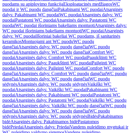
puodams su apiplovimo funkcija
Eksploatacinės medžiagos
WC
puodai ir WC puodų dangčiai
Pakabinami WC puodai
Atsarginės
dalys: Pakabinami WC puodai
WC puodai
Atsarginės dalys: WC
puodai
Pastatomi WC puodai
Atsarginės dalys: Pastatomi WC
puodai
WC puodai išoriniams bakeliams montuoti
Atsarginės dalys:
WC puodai išoriniams bakeliams montuoti
WC puodai
Atsarginės
dalys: WC puodai
Išoriniai bakeliai WC puodams, iš sanitarinės
keramikos
Montuojami ant WC puodų
WC puodų
dangčiai
Atsarginės dalys: WC puodų dangčiai
WC puodų
dangčiai
Atsarginės dalys: WC puodų dangčiai
Comfort WC
puodai
Atsarginės dalys: Comfort WC puodai
Paaukštinti WC
puodai
Atsarginės dalys: Paaukštinti WC puodai
Pailginti WC
puodai
Atsarginės dalys: Pailginti WC puodai
Comfort WC puodų
dangčiai
Atsarginės dalys: Comfort WC puodų dangčiai
WC puodų
dangčiai
Atsarginės dalys: WC puodų dangčiai
WC puodų
sėdynės
Atsarginės dalys: WC puodų sėdynės
Vaikiški WC
puodai
Atsarginės dalys: Vaikiški WC puodai
Pakabinami WC
puodai
Atsarginės dalys: Pakabinami WC puodai
Pastatomi WC
puodai
Atsarginės dalys: Pastatomi WC puodai
Vaikiški WC puodų
dangčiai
Atsarginės dalys: Vaikiški WC puodų dangčiai
WC puodų
dangčiai
Atsarginės dalys: WC puodų dangčiai
WC puodų
sėdynės
Atsarginės dalys: WC puodų sėdynės
Bidės
Pakabinamos
bidė
Atsarginės dalys: Pakabinamos bidė
Pastatomos
bidė
Priedai
Atsarginės dalys: Priedai
Vandens nuleidimo mygtukai ir
WC nuleidimo valdymo sistemos
Vandens nuleidimo