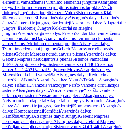
elementai vamzdžiams
Tvirtinimo elementai jungtims
Atsarginės
dalys: Tvirtinimo elementai jungtims
Sistemos tarpikliai
Varžtų
rinkinys jungėmis sujungti
Geberit Volex
Sistemos vamzdžiai,
šildymo sistemos SL
Fasoninės dalys
Atsarginės dalys: Fasoninės
dalys
Adapteriai ir jungtys, išardomieji
Atsarginės dalys: Adapteriai ir
jungtys, išardomieji
Jungtys
Kolektoriai su sriegine
jungtimi
Priedai
Atsarginės dalys: Priedai
Sandarikliai vamzdžiams ir
fasoninėms dalims
Dangčiai vamzdžiams
Tvirtinimo elementai
vamzdžiams
Tvirtinimo elementai jungtims
Atsarginės dalys:
Tvirtinimo elementai jungtims
Geberit Mapress nerūdijantysis
plienas
Geberit Mapress nerūdijantysis plienas
Atsarginės dalys:
Geberit Mapress nerūdijantysis plienas
Sistemos vamzdžiai
1.4401
Atsarginės dalys: Sistemos vamzdžiai 1.4401
Sistemos
vamzdžiai 1.4521
Vamzdžių įmovos
Movos
Atsarginės dalys:
Movos
Redukciniai vamzdžiai
Atsarginės dalys: Redukciniai
vamzdžiai
Alkūnės
Atsarginės dalys: Alkūnės
Trišakiai
Atsarginės
dalys: Trišakiai
„Vamzdis vamzdyje“ karšto vandens cirkuliacijos
sistema
Atsarginės dalys: „Vamzdis vamzdyje“ karšto vandens
cirkuliacijos sistema
Neišardomieji adapteriai
Atsarginės dalys:
Neišardomieji adapteriai
Adapteriai ir jungtys, išardomieji
Atsarginės
dalys: Adapteriai ir jungtys, išardomieji
Kompensatoriai
Atsarginės
dalys: Kompensatoriai
Kamščiai
Atsarginės dalys:
Kamščiai
Jungtys
Atsarginės dalys: Jungtys
Geberit Mapress
nerūdijantysis plienas, dujos
Atsarginės dalys: Geberit Mapress
nerūdijantysis plienas, dujos
Sistemos vamzdžiai 1.4401
Atsarginės