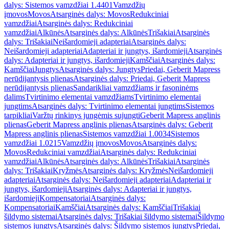
dalys: Sistemos vamzdžiai 1.4401
Vamzdžių
įmovos
Movos
Atsarginės dalys: Movos
Redukciniai
vamzdžiai
Atsarginės dalys: Redukciniai
vamzdžiai
Alkūnės
Atsarginės dalys: Alkūnės
Trišakiai
Atsarginės
dalys: Trišakiai
Neišardomieji adapteriai
Atsarginės dalys:
Neišardomieji adapteriai
Adapteriai ir jungtys, išardomieji
Atsarginės
dalys: Adapteriai ir jungtys, išardomieji
Kamščiai
Atsarginės dalys:
Kamščiai
Jungtys
Atsarginės dalys: Jungtys
Priedai, Geberit Mapress
nerūdijantysis plienas
Atsarginės dalys: Priedai, Geberit Mapress
nerūdijantysis plienas
Sandarikliai vamzdžiams ir fasoninėms
dalims
Tvirtinimo elementai vamzdžiams
Tvirtinimo elementai
jungtims
Atsarginės dalys: Tvirtinimo elementai jungtims
Sistemos
tarpikliai
Varžtų rinkinys jungėmis sujungti
Geberit Mapress anglinis
plienas
Geberit Mapress anglinis plienas
Atsarginės dalys: Geberit
Mapress anglinis plienas
Sistemos vamzdžiai 1.0034
Sistemos
vamzdžiai 1.0215
Vamzdžių įmovos
Movos
Atsarginės dalys:
Movos
Redukciniai vamzdžiai
Atsarginės dalys: Redukciniai
vamzdžiai
Alkūnės
Atsarginės dalys: Alkūnės
Trišakiai
Atsarginės
dalys: Trišakiai
Kryžmės
Atsarginės dalys: Kryžmės
Neišardomieji
adapteriai
Atsarginės dalys: Neišardomieji adapteriai
Adapteriai ir
jungtys, išardomieji
Atsarginės dalys: Adapteriai ir jungtys,
išardomieji
Kompensatoriai
Atsarginės dalys:
Kompensatoriai
Kamščiai
Atsarginės dalys: Kamščiai
Trišakiai
šildymo sistemai
Atsarginės dalys: Trišakiai šildymo sistemai
Šildymo
sistemos jungtys
Atsarginės dalys: Šildymo sistemos jungtys
Priedai,