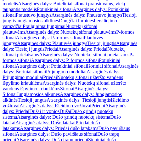
modelis
Atsarginės dalys: Buteliniai sifonai praustuvams, vietą
taupantis modelis
Potinkiniai sifonai
Atsarginės dalys: Potinkiniai
sifonai
Praustuvo jungtys
Atsarginės dalys: Praustuvo jungtys
Tiesioji
jungtis
Jungiamosios alkūnės
Dangčiai
Tarpinės
Persiliejimo
vamzdžiai
Prailginimai
Įjungimai
Nuotekų sifonai
plautuvėms
Atsarginės dalys: Nuotekų sifonai plautuvėms
P-formos
sifonai
Atsarginės dalys: P-formos sifonai
Plautuvės
jungtys
Atsarginės dalys: Plautuvės jungtys
Tiesioji jungtis
Atsarginės
dalys: Tiesioji jungtis
Priedai
Atsarginės dalys: Priedai
Nuotekų
sifonai prietaisams
Atsarginės dalys: Nuotekų sifonai prietaisams
P-
formos sifonai
Atsarginės dalys: P-formos sifonai
Potinkiniai
sifonai
Atsarginės dalys: Potinkiniai sifonai
Išoriniai sifonai
Atsarginės
dalys: Išoriniai sifonai
Prijungimo moduliai
Atsarginės dalys:
Prijungimo moduliai
Priedai
Nuotekų sifonai užteršto vandens
išpylimo kriauklėms
Atsarginės dalys: Nuotekų sifonai užteršto
vandens išpylimo kriauklėms
Sifonai
Atsarginės dalys:
Sifonai
Jungiamosios alkūnės
Atsarginės dalys: Jungiamosios
alkūnės
Tiesioji jungtis
Atsarginės dalys: Tiesioji jungtis
Išleidimo
vožtuvai
Atsarginės dalys: Išleidimo vožtuvai
Priedai
Atsarginės
dalys: Priedai
Dušai ir vonios
Dušai
Dušo grindų nuotekų
sistema
Atsarginės dalys: Dušo grindų nuotekų sistema
Dušo
latakai
Atsarginės dalys: Dušo latakai
Priedai dušo
latakams
Atsarginės dalys: Priedai dušo latakams
Dušo paviršiaus
sifonai
Atsarginės dalys: Dušo paviršiaus sifonai
Dušo trapų
priedai
Atsarginės dalys: Dušo trapų priedai
Sieniniai dušo