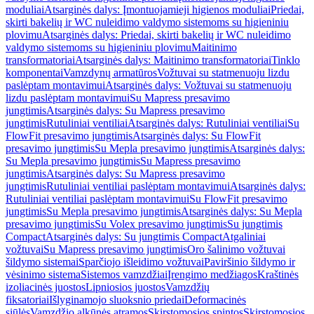
moduliai
Atsarginės dalys: Įmontuojamieji higienos moduliai
Priedai,
skirti bakelių ir WC nuleidimo valdymo sistemoms su higieniniu
plovimu
Atsarginės dalys: Priedai, skirti bakelių ir WC nuleidimo
valdymo sistemoms su higieniniu plovimu
Maitinimo
transformatoriai
Atsarginės dalys: Maitinimo transformatoriai
Tinklo
komponentai
Vamzdynų armatūros
Vožtuvai su statmenuoju lizdu
paslėptam montavimui
Atsarginės dalys: Vožtuvai su statmenuoju
lizdu paslėptam montavimui
Su Mapress presavimo
jungtimis
Atsarginės dalys: Su Mapress presavimo
jungtimis
Rutuliniai ventiliai
Atsarginės dalys: Rutuliniai ventiliai
Su
FlowFit presavimo jungtimis
Atsarginės dalys: Su FlowFit
presavimo jungtimis
Su Mepla presavimo jungtimis
Atsarginės dalys:
Su Mepla presavimo jungtimis
Su Mapress presavimo
jungtimis
Atsarginės dalys: Su Mapress presavimo
jungtimis
Rutuliniai ventiliai paslėptam montavimui
Atsarginės dalys:
Rutuliniai ventiliai paslėptam montavimui
Su FlowFit presavimo
jungtimis
Su Mepla presavimo jungtimis
Atsarginės dalys: Su Mepla
presavimo jungtimis
Su Volex presavimo jungtimis
Su jungtimis
Compact
Atsarginės dalys: Su jungtimis Compact
Atgaliniai
vožtuvai
Su Mapress presavimo jungtimis
Oro šalinimo vožtuvai
šildymo sistemai
Sparčiojo išleidimo vožtuvai
Paviršinio šildymo ir
vėsinimo sistema
Sistemos vamzdžiai
Įrengimo medžiagos
Kraštinės
izoliacinės juostos
Lipniosios juostos
Vamzdžių
fiksatoriai
Išlyginamojo sluoksnio priedai
Deformacinės
siūlės
Vamzdžio alkūnės atramos
Skirstomosios spintos
Skirstomosios