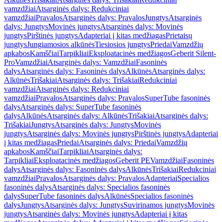
vamzdžiai
Atsarginės dalys: Redukciniai
vamzdžiai
Pravalos
Atsarginės dalys: Pravalos
Jungtys
Atsarginės
dalys: Jungtys
Movinės jungtys
Atsarginės dalys: Movinės
jungtys
Pirštinės jungtys
Adapteriai į kitas medžiagas
Prietaisų
jungtys
Jungiamosios alkūnės
Tiesiosios jungtys
Priedai
Vamzdžių
apkabos
Kamščiai
Tarpikliai
Eksploatacinės medžiagos
Geberit Silent-
Pro
Vamzdžiai
Atsarginės dalys: Vamzdžiai
Fasoninės
dalys
Atsarginės dalys: Fasoninės dalys
Alkūnės
Atsarginės dalys:
Alkūnės
Trišakiai
Atsarginės dalys: Trišakiai
Redukciniai
vamzdžiai
Atsarginės dalys: Redukciniai
vamzdžiai
Pravalos
Atsarginės dalys: Pravalos
SuperTube fasoninės
dalys
Atsarginės dalys: SuperTube fasoninės
dalys
Alkūnės
Atsarginės dalys: Alkūnės
Trišakiai
Atsarginės dalys:
Trišakiai
Jungtys
Atsarginės dalys: Jungtys
Movinės
jungtys
Atsarginės dalys: Movinės jungtys
Pirštinės jungtys
Adapteriai
į kitas medžiagas
Priedai
Atsarginės dalys: Priedai
Vamzdžių
apkabos
Kamščiai
Tarpikliai
Atsarginės dalys:
Tarpikliai
Eksploatacinės medžiagos
Geberit PE
Vamzdžiai
Fasoninės
dalys
Atsarginės dalys: Fasoninės dalys
Alkūnės
Trišakiai
Redukciniai
vamzdžiai
Pravalos
Atsarginės dalys: Pravalos
Adapteriai
Specialios
fasoninės dalys
Atsarginės dalys: Specialios fasoninės
dalys
SuperTube fasoninės dalys
Alkūnės
Specialios fasoninės
dalys
Jungtys
Atsarginės dalys: Jungtys
Suvirinamos jungtys
Movinės
jungtys
Atsarginės dalys: Movinės jungtys
Adapteriai į kitas