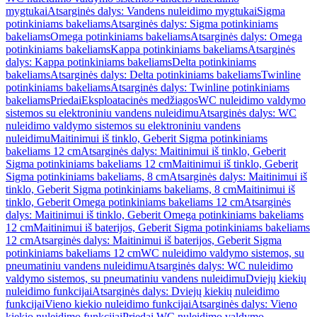
mygtukai
Atsarginės dalys: Vandens nuleidimo mygtukai
Sigma
potinkiniams bakeliams
Atsarginės dalys: Sigma potinkiniams
bakeliams
Omega potinkiniams bakeliams
Atsarginės dalys: Omega
potinkiniams bakeliams
Kappa potinkiniams bakeliams
Atsarginės
dalys: Kappa potinkiniams bakeliams
Delta potinkiniams
bakeliams
Atsarginės dalys: Delta potinkiniams bakeliams
Twinline
potinkiniams bakeliams
Atsarginės dalys: Twinline potinkiniams
bakeliams
Priedai
Eksploatacinės medžiagos
WC nuleidimo valdymo
sistemos su elektroniniu vandens nuleidimu
Atsarginės dalys: WC
nuleidimo valdymo sistemos su elektroniniu vandens
nuleidimu
Maitinimui iš tinklo, Geberit Sigma potinkiniams
bakeliams 12 cm
Atsarginės dalys: Maitinimui iš tinklo, Geberit
Sigma potinkiniams bakeliams 12 cm
Maitinimui iš tinklo, Geberit
Sigma potinkiniams bakeliams, 8 cm
Atsarginės dalys: Maitinimui iš
tinklo, Geberit Sigma potinkiniams bakeliams, 8 cm
Maitinimui iš
tinklo, Geberit Omega potinkiniams bakeliams 12 cm
Atsarginės
dalys: Maitinimui iš tinklo, Geberit Omega potinkiniams bakeliams
12 cm
Maitinimui iš baterijos, Geberit Sigma potinkiniams bakeliams
12 cm
Atsarginės dalys: Maitinimui iš baterijos, Geberit Sigma
potinkiniams bakeliams 12 cm
WC nuleidimo valdymo sistemos, su
pneumatiniu vandens nuleidimu
Atsarginės dalys: WC nuleidimo
valdymo sistemos, su pneumatiniu vandens nuleidimu
Dviejų kiekių
nuleidimo funkcijai
Atsarginės dalys: Dviejų kiekių nuleidimo
funkcijai
Vieno kiekio nuleidimo funkcijai
Atsarginės dalys: Vieno
kiekio nuleidimo funkcijai
Priedai WC nuleidimo valdymo