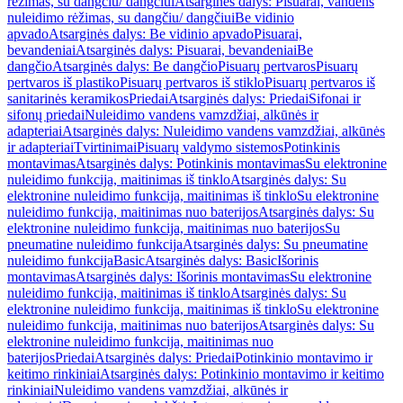
rėžimas, su dangčiu/ dangčiui
Atsarginės dalys: Pisuarai, vandens
nuleidimo rėžimas, su dangčiu/ dangčiui
Be vidinio
apvado
Atsarginės dalys: Be vidinio apvado
Pisuarai,
bevandeniai
Atsarginės dalys: Pisuarai, bevandeniai
Be
dangčio
Atsarginės dalys: Be dangčio
Pisuarų pertvaros
Pisuarų
pertvaros iš plastiko
Pisuarų pertvaros iš stiklo
Pisuarų pertvaros iš
sanitarinės keramikos
Priedai
Atsarginės dalys: Priedai
Sifonai ir
sifonų priedai
Nuleidimo vandens vamzdžiai, alkūnės ir
adapteriai
Atsarginės dalys: Nuleidimo vandens vamzdžiai, alkūnės
ir adapteriai
Tvirtinimai
Pisuarų valdymo sistemos
Potinkinis
montavimas
Atsarginės dalys: Potinkinis montavimas
Su elektronine
nuleidimo funkcija, maitinimas iš tinklo
Atsarginės dalys: Su
elektronine nuleidimo funkcija, maitinimas iš tinklo
Su elektronine
nuleidimo funkcija, maitinimas nuo baterijos
Atsarginės dalys: Su
elektronine nuleidimo funkcija, maitinimas nuo baterijos
Su
pneumatine nuleidimo funkcija
Atsarginės dalys: Su pneumatine
nuleidimo funkcija
Basic
Atsarginės dalys: Basic
Išorinis
montavimas
Atsarginės dalys: Išorinis montavimas
Su elektronine
nuleidimo funkcija, maitinimas iš tinklo
Atsarginės dalys: Su
elektronine nuleidimo funkcija, maitinimas iš tinklo
Su elektronine
nuleidimo funkcija, maitinimas nuo baterijos
Atsarginės dalys: Su
elektronine nuleidimo funkcija, maitinimas nuo
baterijos
Priedai
Atsarginės dalys: Priedai
Potinkinio montavimo ir
keitimo rinkiniai
Atsarginės dalys: Potinkinio montavimo ir keitimo
rinkiniai
Nuleidimo vandens vamzdžiai, alkūnės ir