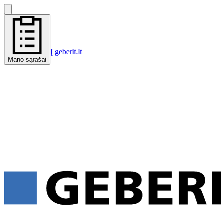
Į geberit.lt
Mano sąrašai