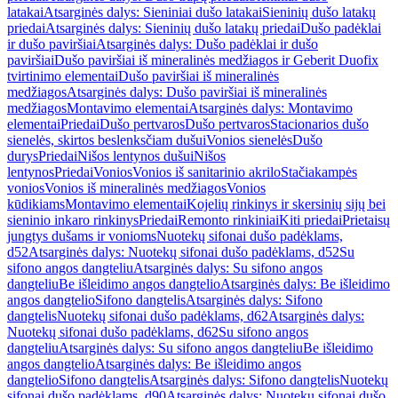
latakai
Atsarginės dalys: Sieniniai dušo latakai
Sieninių dušo latakų
priedai
Atsarginės dalys: Sieninių dušo latakų priedai
Dušo padėklai
ir dušo paviršiai
Atsarginės dalys: Dušo padėklai ir dušo
paviršiai
Dušo paviršiai iš mineralinės medžiagos ir Geberit Duofix
tvirtinimo elementai
Dušo paviršiai iš mineralinės
medžiagos
Atsarginės dalys: Dušo paviršiai iš mineralinės
medžiagos
Montavimo elementai
Atsarginės dalys: Montavimo
elementai
Priedai
Dušo pertvaros
Dušo pertvaros
Stacionarios dušo
sienelės, skirtos beslenksčiam dušui
Vonios sienelės
Dušo
durys
Priedai
Nišos lentynos dušui
Nišos
lentynos
Priedai
Vonios
Vonios iš sanitarinio akrilo
Stačiakampės
vonios
Vonios iš mineralinės medžiagos
Vonios
kūdikiams
Montavimo elementai
Kojelių rinkinys ir skersinių sijų bei
sieninio inkaro rinkinys
Priedai
Remonto rinkiniai
Kiti priedai
Prietaisų
jungtys dušams ir vonioms
Nuotekų sifonai dušo padėklams,
d52
Atsarginės dalys: Nuotekų sifonai dušo padėklams, d52
Su
sifono angos dangteliu
Atsarginės dalys: Su sifono angos
dangteliu
Be išleidimo angos dangtelio
Atsarginės dalys: Be išleidimo
angos dangtelio
Sifono dangtelis
Atsarginės dalys: Sifono
dangtelis
Nuotekų sifonai dušo padėklams, d62
Atsarginės dalys:
Nuotekų sifonai dušo padėklams, d62
Su sifono angos
dangteliu
Atsarginės dalys: Su sifono angos dangteliu
Be išleidimo
angos dangtelio
Atsarginės dalys: Be išleidimo angos
dangtelio
Sifono dangtelis
Atsarginės dalys: Sifono dangtelis
Nuotekų
sifonai dušo padėklams, d90
Atsarginės dalys: Nuotekų sifonai dušo