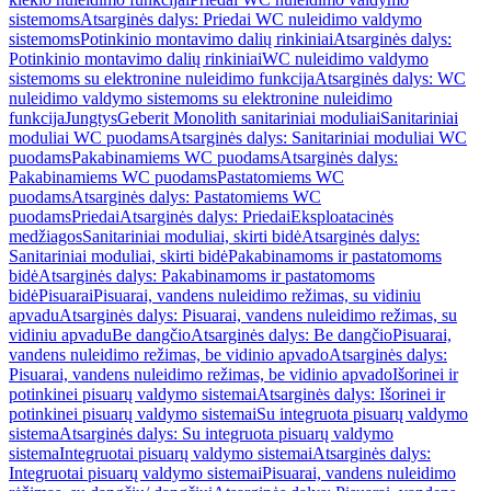
sistemoms
Atsarginės dalys: Priedai WC nuleidimo valdymo
sistemoms
Potinkinio montavimo dalių rinkiniai
Atsarginės dalys:
Potinkinio montavimo dalių rinkiniai
WC nuleidimo valdymo
sistemoms su elektronine nuleidimo funkcija
Atsarginės dalys: WC
nuleidimo valdymo sistemoms su elektronine nuleidimo
funkcija
Jungtys
Geberit Monolith sanitariniai moduliai
Sanitariniai
moduliai WC puodams
Atsarginės dalys: Sanitariniai moduliai WC
puodams
Pakabinamiems WC puodams
Atsarginės dalys:
Pakabinamiems WC puodams
Pastatomiems WC
puodams
Atsarginės dalys: Pastatomiems WC
puodams
Priedai
Atsarginės dalys: Priedai
Eksploatacinės
medžiagos
Sanitariniai moduliai, skirti bidė
Atsarginės dalys:
Sanitariniai moduliai, skirti bidė
Pakabinamoms ir pastatomoms
bidė
Atsarginės dalys: Pakabinamoms ir pastatomoms
bidė
Pisuarai
Pisuarai, vandens nuleidimo režimas, su vidiniu
apvadu
Atsarginės dalys: Pisuarai, vandens nuleidimo režimas, su
vidiniu apvadu
Be dangčio
Atsarginės dalys: Be dangčio
Pisuarai,
vandens nuleidimo režimas, be vidinio apvado
Atsarginės dalys:
Pisuarai, vandens nuleidimo režimas, be vidinio apvado
Išorinei ir
potinkinei pisuarų valdymo sistemai
Atsarginės dalys: Išorinei ir
potinkinei pisuarų valdymo sistemai
Su integruota pisuarų valdymo
sistema
Atsarginės dalys: Su integruota pisuarų valdymo
sistema
Integruotai pisuarų valdymo sistemai
Atsarginės dalys:
Integruotai pisuarų valdymo sistemai
Pisuarai, vandens nuleidimo