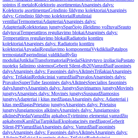
spintos iš metalo
Kolektorių asortimentas
Atsarginės dalys:
Kolektorių asortimentas
Grindinio šildymo kolektoriai
Atsarginės
dalys: Grindinio šildymo kolektoriai
Rutuliniai
ventiliai
Termometrai
Adapteriai
Atsarginės dalys:
Adapteriai
Kolektoriaus jungtys
Sparčiojo išleidimo vožtuvai
Srauto
dalytuvai
Temperatūros reguliavimo blokai
Atsarginės dalys:
Temperatūros reguliavimo blokai
Radiatorių kontūrų
kolektoriai
Atsarginės dalys: Radiatorių kontūrų
kolektoriai
Apvadai
Reguliavimo komponentai
Vykdikliai
Patalpos
termostatai
Pagrindiniai valdikliai
Ryšio
moduliai
Jutikliai
Transformatoriai
Priedai
Skirstytuvo izoliacija
Pastato
nuotekų šalinimo sistemos
Geberit Silent-db20
Vamzdžiai
Fasoninės
dalys
Atsarginės dalys: Fasoninės dalys
Alkūnės
Trišakiai
Atsarginės
dalys: Trišakiai
Redukciniai vamzdžiai
Pravalos
Atsarginės dalys:
Pravalos
SuperTube fasoninės dalys
Alkūnės
Specialios fasoninės
dalys
Jungtys
Atsarginės dalys: Jungtys
Suvirinamos jungtys
Movinės
jungtys
Atsarginės dalys: Movinės jungtys
Suspaudžiamosios
jungtys
Adapteriai į kitas medžiagas
Atsarginės dalys: Adapteriai į
kitas medžiagas
Prietaisų jungtys
Atsarginės dalys: Prietaisų
jungtys
Jungiamosios alkūnės
Atsarginės dalys: Jungiamosios
alkūnės
Priedai
Vamzdžių apkabos
Tvirtinimo elementai vamzdžių
apkaboms
Kamščiai
Tarpikliai
Eksploatacinės medžiagos
Geberit
Silent-PP
Vamzdžiai
Atsarginės dalys: Vamzdžiai
Fasoninės
dalys
Atsarginės dalys: Fasoninės dalys
Alkūnės
Atsarginės dalys:
Alkūnės
Trišakiai
Atsarginės dalys: Trišakiai
Redukciniai