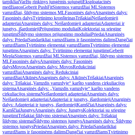
tarpikliai
Varžtų rinkinys jungėmis sujungti
Eksploatacinės
medžiagos
Geberit PushFit
Sistemos vamzdžiai ML
Sistemos
vamzdžiai, šildymo sistemos ML
Fasoninės dalys
Atsarginės dalys:
Fasoninės dalys
Tvirtinimo kronšteinas
Trišakiai
Neišardomieji
adapteriai
Atsarginės dalys: Neišardomieji adapteriai
Adapteriai ir
jungtys, išardomieji
Prijungimo moduliai
Kolektoriai su sriegine
jungtimi
Šildymo sistemos prijungimo moduliai
Priedai
Atsarginės
dalys: Priedai
Sandarikliai vamzdžiams ir fasoninėms dalims
Dangčiai
vamzdžiams
Tvirtinimo elementai vamzdžiams
Tvirtinimo elementai
jungtims
Atsarginės dalys: Tvirtinimo elementai jungtims
Geberit
Mepla
Sistemos vamzdžiai ML
Sistemos vamzdžiai, šildymo sistemos
ML
Fasoninės dalys
Atsarginės dalys: Fasoninės
dalys
Movos
Atsarginės dalys: Movos
Redukciniai
vamzdžiai
Atsarginės dalys: Redukciniai
vamzdžiai
Alkūnės
Atsarginės dalys: Alkūnės
Trišakiai
Atsarginės
dalys: Trišakiai
„Vamzdis vamzdyje“ karšto vandens cirkuliacijos
sistema
Atsarginės dalys: „Vamzdis vamzdyje“ karšto vandens
cirkuliacijos sistema
Neišardomieji adapteriai
Atsarginės dalys:
Neišardomieji adapteriai
Adapteriai ir jungtys, išardomieji
Atsarginės
dalys: Adapteriai ir jungtys, išardomieji
Kamščiai
Atsarginės dalys:
Kamščiai
Jungtys
Atsarginės dalys: Jungtys
Kolektoriai su sriegine
jungtimi
Trišakiai šildymo sistemai
Atsarginės dalys: Trišakiai
šildymo sistemai
Šildymo sistemos jungtys
Atsarginės dalys: Šildymo
sistemos jungtys
Priedai
Atsarginės dalys: Priedai
Sandarikliai
vamzdžiams ir fasoninėms dalims
Dangčiai vamzdžiams
Tvirtinimo