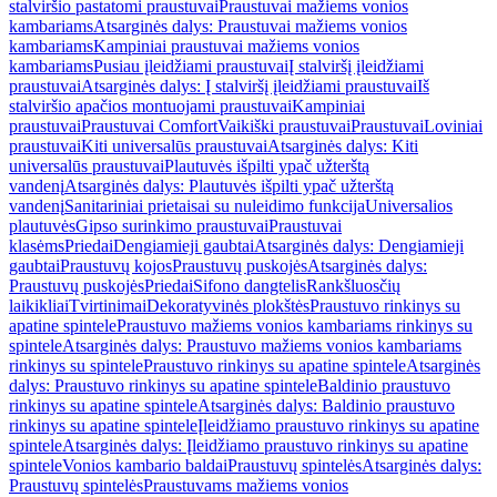
stalviršio pastatomi praustuvai
Praustuvai mažiems vonios
kambariams
Atsarginės dalys: Praustuvai mažiems vonios
kambariams
Kampiniai praustuvai mažiems vonios
kambariams
Pusiau įleidžiami praustuvai
Į stalviršį įleidžiami
praustuvai
Atsarginės dalys: Į stalviršį įleidžiami praustuvai
Iš
stalviršio apačios montuojami praustuvai
Kampiniai
praustuvai
Praustuvai Comfort
Vaikiški praustuvai
Praustuvai
Loviniai
praustuvai
Kiti universalūs praustuvai
Atsarginės dalys: Kiti
universalūs praustuvai
Plautuvės išpilti ypač užterštą
vandenį
Atsarginės dalys: Plautuvės išpilti ypač užterštą
vandenį
Sanitariniai prietaisai su nuleidimo funkcija
Universalios
plautuvės
Gipso surinkimo praustuvai
Praustuvai
klasėms
Priedai
Dengiamieji gaubtai
Atsarginės dalys: Dengiamieji
gaubtai
Praustuvų kojos
Praustuvų puskojės
Atsarginės dalys:
Praustuvų puskojės
Priedai
Sifono dangtelis
Rankšluosčių
laikikliai
Tvirtinimai
Dekoratyvinės plokštės
Praustuvo rinkinys su
apatine spintele
Praustuvo mažiems vonios kambariams rinkinys su
spintele
Atsarginės dalys: Praustuvo mažiems vonios kambariams
rinkinys su spintele
Praustuvo rinkinys su apatine spintele
Atsarginės
dalys: Praustuvo rinkinys su apatine spintele
Baldinio praustuvo
rinkinys su apatine spintele
Atsarginės dalys: Baldinio praustuvo
rinkinys su apatine spintele
Įleidžiamo praustuvo rinkinys su apatine
spintele
Atsarginės dalys: Įleidžiamo praustuvo rinkinys su apatine
spintele
Vonios kambario baldai
Praustuvų spintelės
Atsarginės dalys:
Praustuvų spintelės
Praustuvams mažiems vonios