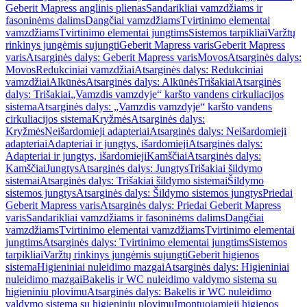
Geberit Mapress anglinis plienas
Sandarikliai vamzdžiams ir
fasoninėms dalims
Dangčiai vamzdžiams
Tvirtinimo elementai
vamzdžiams
Tvirtinimo elementai jungtims
Sistemos tarpikliai
Varžtų
rinkinys jungėmis sujungti
Geberit Mapress varis
Geberit Mapress
varis
Atsarginės dalys: Geberit Mapress varis
Movos
Atsarginės dalys:
Movos
Redukciniai vamzdžiai
Atsarginės dalys: Redukciniai
vamzdžiai
Alkūnės
Atsarginės dalys: Alkūnės
Trišakiai
Atsarginės
dalys: Trišakiai
„Vamzdis vamzdyje“ karšto vandens cirkuliacijos
sistema
Atsarginės dalys: „Vamzdis vamzdyje“ karšto vandens
cirkuliacijos sistema
Kryžmės
Atsarginės dalys:
Kryžmės
Neišardomieji adapteriai
Atsarginės dalys: Neišardomieji
adapteriai
Adapteriai ir jungtys, išardomieji
Atsarginės dalys:
Adapteriai ir jungtys, išardomieji
Kamščiai
Atsarginės dalys:
Kamščiai
Jungtys
Atsarginės dalys: Jungtys
Trišakiai šildymo
sistemai
Atsarginės dalys: Trišakiai šildymo sistemai
Šildymo
sistemos jungtys
Atsarginės dalys: Šildymo sistemos jungtys
Priedai
Geberit Mapress varis
Atsarginės dalys: Priedai Geberit Mapress
varis
Sandarikliai vamzdžiams ir fasoninėms dalims
Dangčiai
vamzdžiams
Tvirtinimo elementai vamzdžiams
Tvirtinimo elementai
jungtims
Atsarginės dalys: Tvirtinimo elementai jungtims
Sistemos
tarpikliai
Varžtų rinkinys jungėmis sujungti
Geberit higienos
sistema
Higieniniai nuleidimo mazgai
Atsarginės dalys: Higieniniai
nuleidimo mazgai
Bakelis ir WC nuleidimo valdymo sistema su
higieniniu plovimu
Atsarginės dalys: Bakelis ir WC nuleidimo
valdymo sistema su higieniniu plovimu
Įmontuojamieji higienos