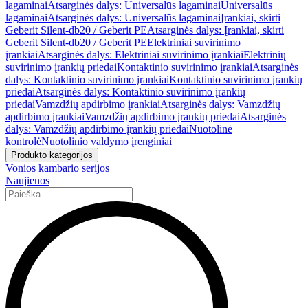
lagaminai
Atsarginės dalys: Universalūs lagaminai
Universalūs
lagaminai
Atsarginės dalys: Universalūs lagaminai
Įrankiai, skirti
Geberit Silent-db20 / Geberit PE
Atsarginės dalys: Įrankiai, skirti
Geberit Silent-db20 / Geberit PE
Elektriniai suvirinimo
įrankiai
Atsarginės dalys: Elektriniai suvirinimo įrankiai
Elektrinių
suvirinimo įrankių priedai
Kontaktinio suvirinimo įrankiai
Atsarginės
dalys: Kontaktinio suvirinimo įrankiai
Kontaktinio suvirinimo įrankių
priedai
Atsarginės dalys: Kontaktinio suvirinimo įrankių
priedai
Vamzdžių apdirbimo įrankiai
Atsarginės dalys: Vamzdžių
apdirbimo įrankiai
Vamzdžių apdirbimo įrankių priedai
Atsarginės
dalys: Vamzdžių apdirbimo įrankių priedai
Nuotolinė
kontrolė
Nuotolinio valdymo įrenginiai
Produkto kategorijos
Vonios kambario serijos
Naujienos