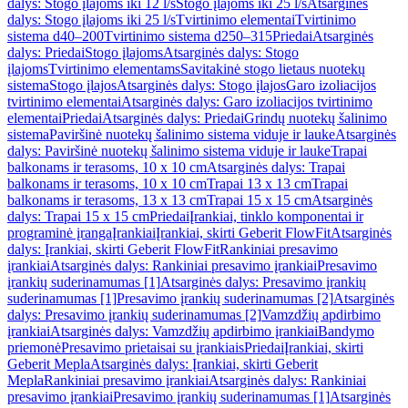
dalys: Stogo įlajoms iki 12 l/s
Stogo įlajoms iki 25 l/s
Atsarginės
dalys: Stogo įlajoms iki 25 l/s
Tvirtinimo elementai
Tvirtinimo
sistema d40–200
Tvirtinimo sistema d250–315
Priedai
Atsarginės
dalys: Priedai
Stogo įlajoms
Atsarginės dalys: Stogo
įlajoms
Tvirtinimo elementams
Savitakinė stogo lietaus nuotekų
sistema
Stogo įlajos
Atsarginės dalys: Stogo įlajos
Garo izoliacijos
tvirtinimo elementai
Atsarginės dalys: Garo izoliacijos tvirtinimo
elementai
Priedai
Atsarginės dalys: Priedai
Grindų nuotekų šalinimo
sistema
Paviršinė nuotekų šalinimo sistema viduje ir lauke
Atsarginės
dalys: Paviršinė nuotekų šalinimo sistema viduje ir lauke
Trapai
balkonams ir terasoms, 10 x 10 cm
Atsarginės dalys: Trapai
balkonams ir terasoms, 10 x 10 cm
Trapai 13 x 13 cm
Trapai
balkonams ir terasoms, 13 x 13 cm
Trapai 15 x 15 cm
Atsarginės
dalys: Trapai 15 x 15 cm
Priedai
Įrankiai, tinklo komponentai ir
programinė įranga
Įrankiai
Įrankiai, skirti Geberit FlowFit
Atsarginės
dalys: Įrankiai, skirti Geberit FlowFit
Rankiniai presavimo
įrankiai
Atsarginės dalys: Rankiniai presavimo įrankiai
Presavimo
įrankių suderinamumas [1]
Atsarginės dalys: Presavimo įrankių
suderinamumas [1]
Presavimo įrankių suderinamumas [2]
Atsarginės
dalys: Presavimo įrankių suderinamumas [2]
Vamzdžių apdirbimo
įrankiai
Atsarginės dalys: Vamzdžių apdirbimo įrankiai
Bandymo
priemonė
Presavimo prietaisai su įrankiais
Priedai
Įrankiai, skirti
Geberit Mepla
Atsarginės dalys: Įrankiai, skirti Geberit
Mepla
Rankiniai presavimo įrankiai
Atsarginės dalys: Rankiniai
presavimo įrankiai
Presavimo įrankių suderinamumas [1]
Atsarginės