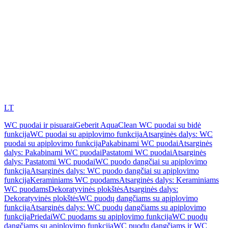
LT
WC puodai ir pisuarai
Geberit AquaClean WC puodai su bidė
funkcija
WC puodai su apiplovimo funkcija
Atsarginės dalys: WC
puodai su apiplovimo funkcija
Pakabinami WC puodai
Atsarginės
dalys: Pakabinami WC puodai
Pastatomi WC puodai
Atsarginės
dalys: Pastatomi WC puodai
WC puodo dangčiai su apiplovimo
funkcija
Atsarginės dalys: WC puodo dangčiai su apiplovimo
funkcija
Keraminiams WC puodams
Atsarginės dalys: Keraminiams
WC puodams
Dekoratyvinės plokštės
Atsarginės dalys:
Dekoratyvinės plokštės
WC puodų dangčiams su apiplovimo
funkcija
Atsarginės dalys: WC puodų dangčiams su apiplovimo
funkcija
Priedai
WC puodams su apiplovimo funkcija
WC puodų
dangčiams su apiplovimo funkcija
WC puodų dangčiams ir WC