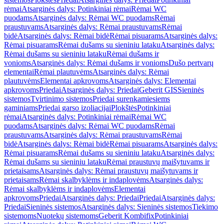
rėmai
Atsarginės dalys: Potinkiniai rėmai
Rėmai WC
puodams
Atsarginės dalys: Rėmai WC puodams
Rėmai
praustuvams
Atsarginės dalys: Rėmai praustuvams
Rėmai
bidė
Atsarginės dalys: Rėmai bidė
Rėmai pisuarams
Atsarginės dalys:
Rėmai pisuarams
Rėmai dušams su sieniniu lataku
Atsarginės dalys:
Rėmai dušams su sieniniu lataku
Rėmai dušams ir
vonioms
Atsarginės dalys: Rėmai dušams ir vonioms
Dušo pertvarų
elementai
Rėmai plautuvėms
Atsarginės dalys: Rėmai
plautuvėms
Elementai apkrovoms
Atsarginės dalys: Elementai
apkrovoms
Priedai
Atsarginės dalys: Priedai
Geberit GIS
Sieninės
sistemos
Tvirtinimo sistemos
Priedai surenkamiesiems
gaminiams
Priedai garso izoliacijai
Plokštės
Potinkiniai
rėmai
Atsarginės dalys: Potinkiniai rėmai
Rėmai WC
puodams
Atsarginės dalys: Rėmai WC puodams
Rėmai
praustuvams
Atsarginės dalys: Rėmai praustuvams
Rėmai
bidė
Atsarginės dalys: Rėmai bidė
Rėmai pisuarams
Atsarginės dalys:
Rėmai pisuarams
Rėmai dušams su sieniniu lataku
Atsarginės dalys:
Rėmai dušams su sieniniu lataku
Rėmai praustuvų maišytuvams ir
prietaisams
Atsarginės dalys: Rėmai praustuvų maišytuvams ir
prietaisams
Rėmai skalbyklėms ir indaplovėms
Atsarginės dalys:
Rėmai skalbyklėms ir indaplovėms
Elementai
apkrovoms
Priedai
Atsarginės dalys: Priedai
Priedai
Atsarginės dalys:
Priedai
Sieninės sistemos
Atsarginės dalys: Sieninės sistemos
Tiekimo
sistemoms
Nuotekų sistemoms
Geberit Kombifix
Potinkiniai