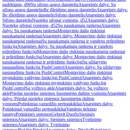
padėklams, d90
Su sifono angos dangteliu
Atsarginės dalys: Su
sifono angos dangteliu
Be išleidimo angos dangtelio
Atsarginės dalys:
Be išleidimo angos dangtelio
Sifono dangtelis
Atsarginės dalys:
Sifono dangtelis
Nuotekų sifonai vonioms, d52
Atsarginės dalys:
Nuotekų sifonai vonioms, d52
Su pasukamąja rankena
Atsarginės
dalys: Su pasukamąja rankena
Montavimo dalių rinkiniai
pasukamajai rankenai
Atsarginės dalys: Montavimo dalių rinkiniai
pasukamajai rankenai
Su pasukamąja rankena ir vandens prileidimo
funkcija
Atsarginės dalys: Su pasukamąja rankena ir vandens
prileidimo funkcija
Montavimo dalių rinkiniai pasukamajai rankenai
ir prileidimo funkcijai
Atsarginės dalys: Montavimo dalių rinkiniai
pasukamajai rankenai ir prileidimo funkcijai
Su uždarymo
paspaudimu funkcija PushControl
Atsarginės dalys: Su uždarymo
paspaudimu funkcija PushControl
Montavimo dalių rinkiniai
mygtukinio valdymo funkcijai PushControl
Atsarginės dalys:
Montavimo dalių rinkiniai mygtukinio valdymo funkcijai
PushControl
Su vožtuvo akle
Atsarginės dalys: Su vožtuvo
akle
Priedai nuotekų sistemos fasoninėms dalims vonioms
Atsarginės
dalys: Priedai nuotekų sistemos fasoninėms dalims
vonioms
Potinkiniai vamzdžio pertraukikliai
Atsarginės dalys:
Potinkiniai vamzdžio pertraukikliai
Vandens tiekimo
jungtys
Potinkinės sistemos
Geberit Duofix
Sieninės
sistemos
Atsarginės dalys: Sieninės sistemos
Tvirtinimo
sistemos
Atsarginės dalys: Tvirtinimo
sistemos
Plokštės
Priedai
Atsarginės dalys: Priedai
Potinkiniai