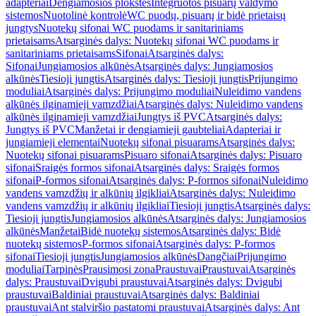
adapteriai
Dengiamosios plokštės
Integruotos pisuarų valdymo
sistemos
Nuotolinė kontrolė
WC puodų, pisuarų ir bidė prietaisų
jungtys
Nuotekų sifonai WC puodams ir sanitariniams
prietaisams
Atsarginės dalys: Nuotekų sifonai WC puodams ir
sanitariniams prietaisams
Sifonai
Atsarginės dalys:
Sifonai
Jungiamosios alkūnės
Atsarginės dalys: Jungiamosios
alkūnės
Tiesioji jungtis
Atsarginės dalys: Tiesioji jungtis
Prijungimo
moduliai
Atsarginės dalys: Prijungimo moduliai
Nuleidimo vandens
alkūnės ilginamieji vamzdžiai
Atsarginės dalys: Nuleidimo vandens
alkūnės ilginamieji vamzdžiai
Jungtys iš PVC
Atsarginės dalys:
Jungtys iš PVC
Manžetai ir dengiamieji gaubteliai
Adapteriai ir
jungiamieji elementai
Nuotekų sifonai pisuarams
Atsarginės dalys:
Nuotekų sifonai pisuarams
Pisuaro sifonai
Atsarginės dalys: Pisuaro
sifonai
Sraigės formos sifonai
Atsarginės dalys: Sraigės formos
sifonai
P-formos sifonai
Atsarginės dalys: P-formos sifonai
Nuleidimo
vandens vamzdžių ir alkūnių ilgikliai
Atsarginės dalys: Nuleidimo
vandens vamzdžių ir alkūnių ilgikliai
Tiesioji jungtis
Atsarginės dalys:
Tiesioji jungtis
Jungiamosios alkūnės
Atsarginės dalys: Jungiamosios
alkūnės
Manžetai
Bidė nuotekų sistemos
Atsarginės dalys: Bidė
nuotekų sistemos
P-formos sifonai
Atsarginės dalys: P-formos
sifonai
Tiesioji jungtis
Jungiamosios alkūnės
Dangčiai
Prijungimo
moduliai
Tarpinės
Prausimosi zona
Praustuvai
Praustuvai
Atsarginės
dalys: Praustuvai
Dvigubi praustuvai
Atsarginės dalys: Dvigubi
praustuvai
Baldiniai praustuvai
Atsarginės dalys: Baldiniai
praustuvai
Ant stalviršio pastatomi praustuvai
Atsarginės dalys: Ant