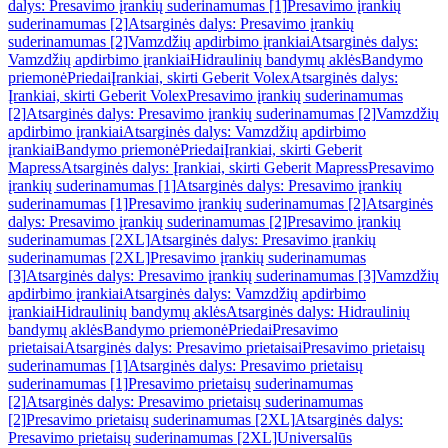
dalys: Presavimo įrankių suderinamumas [1]
Presavimo įrankių
suderinamumas [2]
Atsarginės dalys: Presavimo įrankių
suderinamumas [2]
Vamzdžių apdirbimo įrankiai
Atsarginės dalys:
Vamzdžių apdirbimo įrankiai
Hidraulinių bandymų aklės
Bandymo
priemonė
Priedai
Įrankiai, skirti Geberit Volex
Atsarginės dalys:
Įrankiai, skirti Geberit Volex
Presavimo įrankių suderinamumas
[2]
Atsarginės dalys: Presavimo įrankių suderinamumas [2]
Vamzdžių
apdirbimo įrankiai
Atsarginės dalys: Vamzdžių apdirbimo
įrankiai
Bandymo priemonė
Priedai
Įrankiai, skirti Geberit
Mapress
Atsarginės dalys: Įrankiai, skirti Geberit Mapress
Presavimo
įrankių suderinamumas [1]
Atsarginės dalys: Presavimo įrankių
suderinamumas [1]
Presavimo įrankių suderinamumas [2]
Atsarginės
dalys: Presavimo įrankių suderinamumas [2]
Presavimo įrankių
suderinamumas [2XL]
Atsarginės dalys: Presavimo įrankių
suderinamumas [2XL]
Presavimo įrankių suderinamumas
[3]
Atsarginės dalys: Presavimo įrankių suderinamumas [3]
Vamzdžių
apdirbimo įrankiai
Atsarginės dalys: Vamzdžių apdirbimo
įrankiai
Hidraulinių bandymų aklės
Atsarginės dalys: Hidraulinių
bandymų aklės
Bandymo priemonė
Priedai
Presavimo
prietaisai
Atsarginės dalys: Presavimo prietaisai
Presavimo prietaisų
suderinamumas [1]
Atsarginės dalys: Presavimo prietaisų
suderinamumas [1]
Presavimo prietaisų suderinamumas
[2]
Atsarginės dalys: Presavimo prietaisų suderinamumas
[2]
Presavimo prietaisų suderinamumas [2XL]
Atsarginės dalys:
Presavimo prietaisų suderinamumas [2XL]
Universalūs