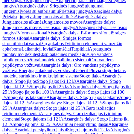
medžiagas
Atsarginės dalys: Adapteriai į kitas medžiagas
Srieginės
jungtys
Atsarginės dalys: Srieginės jungtys
Sujungimai
jungėmis
Įvorės su antbriauniu
Prietaisų jungtys
Atsarginės dalys:
Prietaisų jungtys
Jungiamosios alkūnės
Atsarginės dalys:
Jungiamosios alkūnės
Jungiamosios movos
Atsarginės dalys:
Jungiamosios movos
Tiesiosios jungtys
Atsarginės dalys: Tiesiosios
jungtys
P-formos sifonai
Atsarginės dalys: P-formos sifonai
Sraigės
formos sifonai
Atsarginės dalys: Sraigės formos
sifonai
Priedai
Vamzdžių apkabos
Tvirtinimo elementai vamzdžių
apkaboms
Laikantieji loviai
Kamščiai
Tarpikliai
Apsauginės
montavimo dėžutės
Eksploatacinės medžiagos
Oro vandens
pripildymo vožtuvai nuotekų šalinimo sistemai
Oro vandens
pripildymo vožtuvai
Atsarginės dalys: Oro vandens pripildymo
vožtuvai
Energiją sulaikantys vožtuvai
Geberit Pluvia stogo lietaus
nuotekų surinkimo ir nukreipimo sistema
Stogo įlajos
Atsarginės
dalys: Stogo įlajos
Stogo įlajos iki 12 l/s
Atsarginės dalys: Stogo
įlajos iki 12 l/s
Stogo įlajos iki 25 l/s
Atsarginės dalys: Stogo įlajos iki
25 l/s
Stogo įlajos iki 100 l/s
Atsarginės dalys: Stogo įlajos iki 100
l/s
Stogo įlajos latakams
Atsarginės dalys: Stogo įlajos latakams
Stogo
įlajos iki 12 l/s
Atsarginės dalys: Stogo įlajos iki 12 l/s
Stogo įlajos iki
25 l/s
Atsarginės dalys: Stogo įlajos iki 25 l/s
Garo izoliacijos
tvirtinimo elementai
Atsarginės dalys: Garo izoliacijos tvirtinimo
elementai
Stogo įlajoms iki 12 l/s
Atsarginės dalys: Stogo įlajoms iki
12 l/s
Stogo įlajoms iki 25 l/s
Avariniai persipylimo įtaisai
Atsarginės
dalys: Avariniai persipylimo įtaisai
Stogo įlajoms iki 12 l/s
Atsarginės