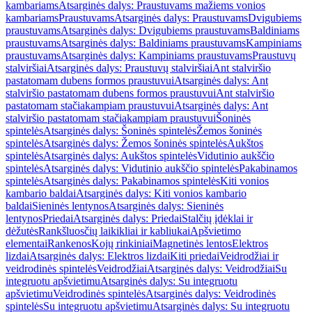
kambariams
Atsarginės dalys: Praustuvams mažiems vonios
kambariams
Praustuvams
Atsarginės dalys: Praustuvams
Dvigubiems
praustuvams
Atsarginės dalys: Dvigubiems praustuvams
Baldiniams
praustuvams
Atsarginės dalys: Baldiniams praustuvams
Kampiniams
praustuvams
Atsarginės dalys: Kampiniams praustuvams
Praustuvų
stalviršiai
Atsarginės dalys: Praustuvų stalviršiai
Ant stalviršio
pastatomam dubens formos praustuvui
Atsarginės dalys: Ant
stalviršio pastatomam dubens formos praustuvui
Ant stalviršio
pastatomam stačiakampiam praustuvui
Atsarginės dalys: Ant
stalviršio pastatomam stačiakampiam praustuvui
Šoninės
spintelės
Atsarginės dalys: Šoninės spintelės
Žemos šoninės
spintelės
Atsarginės dalys: Žemos šoninės spintelės
Aukštos
spintelės
Atsarginės dalys: Aukštos spintelės
Vidutinio aukščio
spintelės
Atsarginės dalys: Vidutinio aukščio spintelės
Pakabinamos
spintelės
Atsarginės dalys: Pakabinamos spintelės
Kiti vonios
kambario baldai
Atsarginės dalys: Kiti vonios kambario
baldai
Sieninės lentynos
Atsarginės dalys: Sieninės
lentynos
Priedai
Atsarginės dalys: Priedai
Stalčių įdėklai ir
dėžutės
Rankšluosčių laikikliai ir kabliukai
Apšvietimo
elementai
Rankenos
Kojų rinkiniai
Magnetinės lentos
Elektros
lizdai
Atsarginės dalys: Elektros lizdai
Kiti priedai
Veidrodžiai ir
veidrodinės spintelės
Veidrodžiai
Atsarginės dalys: Veidrodžiai
Su
integruotu apšvietimu
Atsarginės dalys: Su integruotu
apšvietimu
Veidrodinės spintelės
Atsarginės dalys: Veidrodinės
spintelės
Su integruotu apšvietimu
Atsarginės dalys: Su integruotu