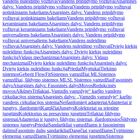
vandens nuleidimo vožtuvai
Vandens pripildymo vožtuvai
Atsarginės
dalys: Vandens pripildymo vožtuvai
Vandens pripildymo vožtuvai
potinkiniams bakeliams
Atsarginės dalys: Vandens pripildymo
vožtuvai potinkiniams bakeliams
Vandens pripildymo vožtuvai
keraminiams bakeliams
Atsarginės dalys: Vandens pripildymo
vožtuvai keraminiams bakeliams
Vandens pripildymo vožtuvai
universaliems bakeliams
Atsarginės dalys: Vandens pripildymo
vožtuvai universaliems bakeliams
Vandens nuleidimo
vožtuvai
Atsarginės dalys: Vandens nuleidimo vožtuvai
Dviejų kiekių
nuleidimo funkcija
Atsarginės dalys: Dviejų kiekių nuleidimo
funkcija
Vidaus mechanizmai
Atsarginės dalys: Vidaus
mechanizmai
Dviejų kiekių nuleidimo funkcija
Atsarginės dalys:
Dviejų kiekių nuleidimo funkcija
Priedai
Mygtukai
Tiekimo
sistemos
Geberit FlowFit
Sistemos vamzdžiai ML
Sistemos
vamzdžiai, šildymo sistemos ML
SL Sistemos vamzdžiai
Fasoninės
dalys
Atsarginės dalys: Fasoninės dalys
Movos
Redukcinės
movos
Alkūnės
Trišakiai
„Vamzdis vamzdyje“ karšto vandens
cirkuliacijos sistema
Atsarginės dalys: „Vamzdis vamzdyje“ karšto
vandens cirkuliacijos sistema
Neišardomieji adapteriai
Adapteriai ir
jungtys, išardomieji
Kamščiai
Jungtys
Kolektoriai su sriegine
jungtimi
Kolektorius su presavimo jungtimi
Trišakiai šildymo
sistemai
Adapteriai ir jungtys šildymo sistemai, išardomosios
Šildymo
sistemos jungtys
Priedai
Sandarikliai vamzdžiams ir fasoninėms
dalims
Fasoninių dalių sandarikliai
Dangčiai vamzdžiams
Tvirtinimo
elementai vamzdžiams
Tvirtinimo elementai jungtims
Sistemos