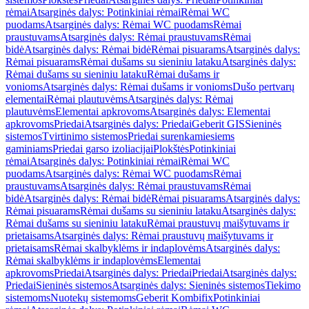
rėmai
Atsarginės dalys: Potinkiniai rėmai
Rėmai WC
puodams
Atsarginės dalys: Rėmai WC puodams
Rėmai
praustuvams
Atsarginės dalys: Rėmai praustuvams
Rėmai
bidė
Atsarginės dalys: Rėmai bidė
Rėmai pisuarams
Atsarginės dalys:
Rėmai pisuarams
Rėmai dušams su sieniniu lataku
Atsarginės dalys:
Rėmai dušams su sieniniu lataku
Rėmai dušams ir
vonioms
Atsarginės dalys: Rėmai dušams ir vonioms
Dušo pertvarų
elementai
Rėmai plautuvėms
Atsarginės dalys: Rėmai
plautuvėms
Elementai apkrovoms
Atsarginės dalys: Elementai
apkrovoms
Priedai
Atsarginės dalys: Priedai
Geberit GIS
Sieninės
sistemos
Tvirtinimo sistemos
Priedai surenkamiesiems
gaminiams
Priedai garso izoliacijai
Plokštės
Potinkiniai
rėmai
Atsarginės dalys: Potinkiniai rėmai
Rėmai WC
puodams
Atsarginės dalys: Rėmai WC puodams
Rėmai
praustuvams
Atsarginės dalys: Rėmai praustuvams
Rėmai
bidė
Atsarginės dalys: Rėmai bidė
Rėmai pisuarams
Atsarginės dalys:
Rėmai pisuarams
Rėmai dušams su sieniniu lataku
Atsarginės dalys:
Rėmai dušams su sieniniu lataku
Rėmai praustuvų maišytuvams ir
prietaisams
Atsarginės dalys: Rėmai praustuvų maišytuvams ir
prietaisams
Rėmai skalbyklėms ir indaplovėms
Atsarginės dalys:
Rėmai skalbyklėms ir indaplovėms
Elementai
apkrovoms
Priedai
Atsarginės dalys: Priedai
Priedai
Atsarginės dalys:
Priedai
Sieninės sistemos
Atsarginės dalys: Sieninės sistemos
Tiekimo
sistemoms
Nuotekų sistemoms
Geberit Kombifix
Potinkiniai