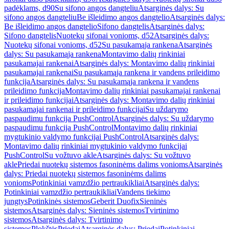
padėklams, d90
Su sifono angos dangteliu
Atsarginės dalys: Su
sifono angos dangteliu
Be išleidimo angos dangtelio
Atsarginės dalys:
Be išleidimo angos dangtelio
Sifono dangtelis
Atsarginės dalys:
Sifono dangtelis
Nuotekų sifonai vonioms, d52
Atsarginės dalys:
Nuotekų sifonai vonioms, d52
Su pasukamąja rankena
Atsarginės
dalys: Su pasukamąja rankena
Montavimo dalių rinkiniai
pasukamajai rankenai
Atsarginės dalys: Montavimo dalių rinkiniai
pasukamajai rankenai
Su pasukamąja rankena ir vandens prileidimo
funkcija
Atsarginės dalys: Su pasukamąja rankena ir vandens
prileidimo funkcija
Montavimo dalių rinkiniai pasukamajai rankenai
ir prileidimo funkcijai
Atsarginės dalys: Montavimo dalių rinkiniai
pasukamajai rankenai ir prileidimo funkcijai
Su uždarymo
paspaudimu funkcija PushControl
Atsarginės dalys: Su uždarymo
paspaudimu funkcija PushControl
Montavimo dalių rinkiniai
mygtukinio valdymo funkcijai PushControl
Atsarginės dalys:
Montavimo dalių rinkiniai mygtukinio valdymo funkcijai
PushControl
Su vožtuvo akle
Atsarginės dalys: Su vožtuvo
akle
Priedai nuotekų sistemos fasoninėms dalims vonioms
Atsarginės
dalys: Priedai nuotekų sistemos fasoninėms dalims
vonioms
Potinkiniai vamzdžio pertraukikliai
Atsarginės dalys:
Potinkiniai vamzdžio pertraukikliai
Vandens tiekimo
jungtys
Potinkinės sistemos
Geberit Duofix
Sieninės
sistemos
Atsarginės dalys: Sieninės sistemos
Tvirtinimo
sistemos
Atsarginės dalys: Tvirtinimo
sistemos
Plokštės
Priedai
Atsarginės dalys: Priedai
Potinkiniai