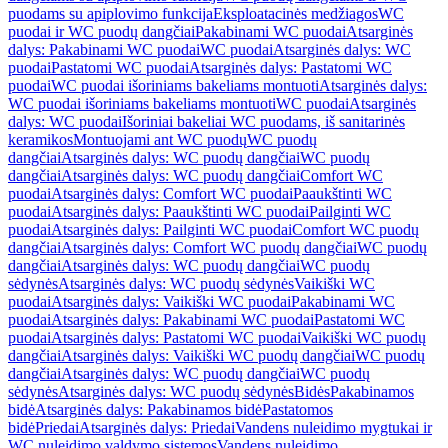
puodams su apiplovimo funkcija
Eksploatacinės medžiagos
WC
puodai ir WC puodų dangčiai
Pakabinami WC puodai
Atsarginės
dalys: Pakabinami WC puodai
WC puodai
Atsarginės dalys: WC
puodai
Pastatomi WC puodai
Atsarginės dalys: Pastatomi WC
puodai
WC puodai išoriniams bakeliams montuoti
Atsarginės dalys:
WC puodai išoriniams bakeliams montuoti
WC puodai
Atsarginės
dalys: WC puodai
Išoriniai bakeliai WC puodams, iš sanitarinės
keramikos
Montuojami ant WC puodų
WC puodų
dangčiai
Atsarginės dalys: WC puodų dangčiai
WC puodų
dangčiai
Atsarginės dalys: WC puodų dangčiai
Comfort WC
puodai
Atsarginės dalys: Comfort WC puodai
Paaukštinti WC
puodai
Atsarginės dalys: Paaukštinti WC puodai
Pailginti WC
puodai
Atsarginės dalys: Pailginti WC puodai
Comfort WC puodų
dangčiai
Atsarginės dalys: Comfort WC puodų dangčiai
WC puodų
dangčiai
Atsarginės dalys: WC puodų dangčiai
WC puodų
sėdynės
Atsarginės dalys: WC puodų sėdynės
Vaikiški WC
puodai
Atsarginės dalys: Vaikiški WC puodai
Pakabinami WC
puodai
Atsarginės dalys: Pakabinami WC puodai
Pastatomi WC
puodai
Atsarginės dalys: Pastatomi WC puodai
Vaikiški WC puodų
dangčiai
Atsarginės dalys: Vaikiški WC puodų dangčiai
WC puodų
dangčiai
Atsarginės dalys: WC puodų dangčiai
WC puodų
sėdynės
Atsarginės dalys: WC puodų sėdynės
Bidės
Pakabinamos
bidė
Atsarginės dalys: Pakabinamos bidė
Pastatomos
bidė
Priedai
Atsarginės dalys: Priedai
Vandens nuleidimo mygtukai ir
WC nuleidimo valdymo sistemos
Vandens nuleidimo