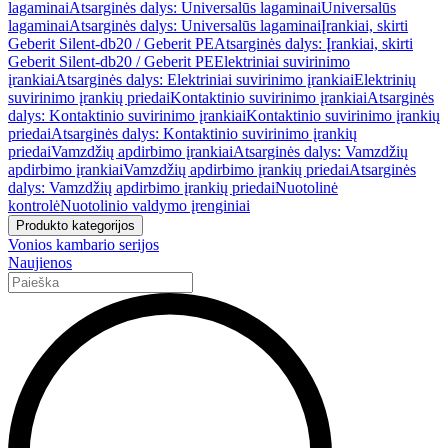
lagaminai
Atsarginės dalys: Universalūs lagaminai
Universalūs
lagaminai
Atsarginės dalys: Universalūs lagaminai
Įrankiai, skirti
Geberit Silent-db20 / Geberit PE
Atsarginės dalys: Įrankiai, skirti
Geberit Silent-db20 / Geberit PE
Elektriniai suvirinimo
įrankiai
Atsarginės dalys: Elektriniai suvirinimo įrankiai
Elektrinių
suvirinimo įrankių priedai
Kontaktinio suvirinimo įrankiai
Atsarginės
dalys: Kontaktinio suvirinimo įrankiai
Kontaktinio suvirinimo įrankių
priedai
Atsarginės dalys: Kontaktinio suvirinimo įrankių
priedai
Vamzdžių apdirbimo įrankiai
Atsarginės dalys: Vamzdžių
apdirbimo įrankiai
Vamzdžių apdirbimo įrankių priedai
Atsarginės
dalys: Vamzdžių apdirbimo įrankių priedai
Nuotolinė
kontrolė
Nuotolinio valdymo įrenginiai
Produkto kategorijos
Vonios kambario serijos
Naujienos