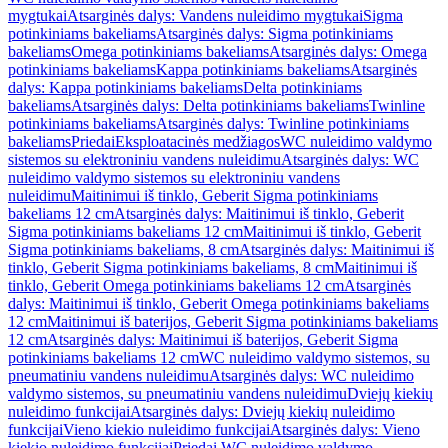
mygtukai
Atsarginės dalys: Vandens nuleidimo mygtukai
Sigma
potinkiniams bakeliams
Atsarginės dalys: Sigma potinkiniams
bakeliams
Omega potinkiniams bakeliams
Atsarginės dalys: Omega
potinkiniams bakeliams
Kappa potinkiniams bakeliams
Atsarginės
dalys: Kappa potinkiniams bakeliams
Delta potinkiniams
bakeliams
Atsarginės dalys: Delta potinkiniams bakeliams
Twinline
potinkiniams bakeliams
Atsarginės dalys: Twinline potinkiniams
bakeliams
Priedai
Eksploatacinės medžiagos
WC nuleidimo valdymo
sistemos su elektroniniu vandens nuleidimu
Atsarginės dalys: WC
nuleidimo valdymo sistemos su elektroniniu vandens
nuleidimu
Maitinimui iš tinklo, Geberit Sigma potinkiniams
bakeliams 12 cm
Atsarginės dalys: Maitinimui iš tinklo, Geberit
Sigma potinkiniams bakeliams 12 cm
Maitinimui iš tinklo, Geberit
Sigma potinkiniams bakeliams, 8 cm
Atsarginės dalys: Maitinimui iš
tinklo, Geberit Sigma potinkiniams bakeliams, 8 cm
Maitinimui iš
tinklo, Geberit Omega potinkiniams bakeliams 12 cm
Atsarginės
dalys: Maitinimui iš tinklo, Geberit Omega potinkiniams bakeliams
12 cm
Maitinimui iš baterijos, Geberit Sigma potinkiniams bakeliams
12 cm
Atsarginės dalys: Maitinimui iš baterijos, Geberit Sigma
potinkiniams bakeliams 12 cm
WC nuleidimo valdymo sistemos, su
pneumatiniu vandens nuleidimu
Atsarginės dalys: WC nuleidimo
valdymo sistemos, su pneumatiniu vandens nuleidimu
Dviejų kiekių
nuleidimo funkcijai
Atsarginės dalys: Dviejų kiekių nuleidimo
funkcijai
Vieno kiekio nuleidimo funkcijai
Atsarginės dalys: Vieno
kiekio nuleidimo funkcijai
Priedai WC nuleidimo valdymo