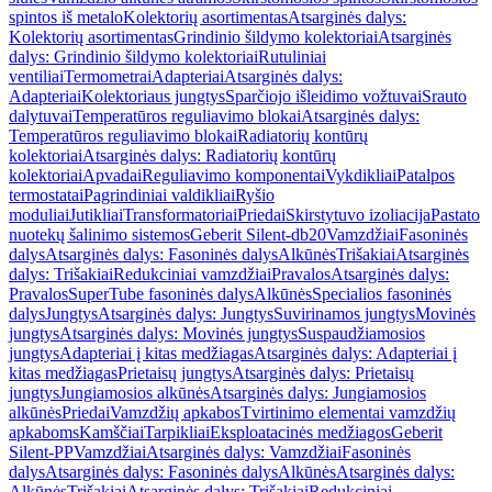
spintos iš metalo
Kolektorių asortimentas
Atsarginės dalys:
Kolektorių asortimentas
Grindinio šildymo kolektoriai
Atsarginės
dalys: Grindinio šildymo kolektoriai
Rutuliniai
ventiliai
Termometrai
Adapteriai
Atsarginės dalys:
Adapteriai
Kolektoriaus jungtys
Sparčiojo išleidimo vožtuvai
Srauto
dalytuvai
Temperatūros reguliavimo blokai
Atsarginės dalys:
Temperatūros reguliavimo blokai
Radiatorių kontūrų
kolektoriai
Atsarginės dalys: Radiatorių kontūrų
kolektoriai
Apvadai
Reguliavimo komponentai
Vykdikliai
Patalpos
termostatai
Pagrindiniai valdikliai
Ryšio
moduliai
Jutikliai
Transformatoriai
Priedai
Skirstytuvo izoliacija
Pastato
nuotekų šalinimo sistemos
Geberit Silent-db20
Vamzdžiai
Fasoninės
dalys
Atsarginės dalys: Fasoninės dalys
Alkūnės
Trišakiai
Atsarginės
dalys: Trišakiai
Redukciniai vamzdžiai
Pravalos
Atsarginės dalys:
Pravalos
SuperTube fasoninės dalys
Alkūnės
Specialios fasoninės
dalys
Jungtys
Atsarginės dalys: Jungtys
Suvirinamos jungtys
Movinės
jungtys
Atsarginės dalys: Movinės jungtys
Suspaudžiamosios
jungtys
Adapteriai į kitas medžiagas
Atsarginės dalys: Adapteriai į
kitas medžiagas
Prietaisų jungtys
Atsarginės dalys: Prietaisų
jungtys
Jungiamosios alkūnės
Atsarginės dalys: Jungiamosios
alkūnės
Priedai
Vamzdžių apkabos
Tvirtinimo elementai vamzdžių
apkaboms
Kamščiai
Tarpikliai
Eksploatacinės medžiagos
Geberit
Silent-PP
Vamzdžiai
Atsarginės dalys: Vamzdžiai
Fasoninės
dalys
Atsarginės dalys: Fasoninės dalys
Alkūnės
Atsarginės dalys:
Alkūnės
Trišakiai
Atsarginės dalys: Trišakiai
Redukciniai