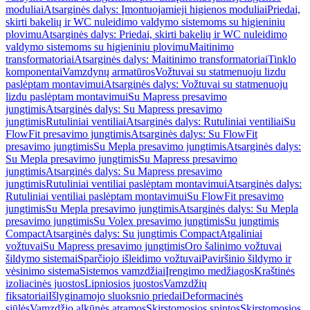
moduliai
Atsarginės dalys: Įmontuojamieji higienos moduliai
Priedai,
skirti bakelių ir WC nuleidimo valdymo sistemoms su higieniniu
plovimu
Atsarginės dalys: Priedai, skirti bakelių ir WC nuleidimo
valdymo sistemoms su higieniniu plovimu
Maitinimo
transformatoriai
Atsarginės dalys: Maitinimo transformatoriai
Tinklo
komponentai
Vamzdynų armatūros
Vožtuvai su statmenuoju lizdu
paslėptam montavimui
Atsarginės dalys: Vožtuvai su statmenuoju
lizdu paslėptam montavimui
Su Mapress presavimo
jungtimis
Atsarginės dalys: Su Mapress presavimo
jungtimis
Rutuliniai ventiliai
Atsarginės dalys: Rutuliniai ventiliai
Su
FlowFit presavimo jungtimis
Atsarginės dalys: Su FlowFit
presavimo jungtimis
Su Mepla presavimo jungtimis
Atsarginės dalys:
Su Mepla presavimo jungtimis
Su Mapress presavimo
jungtimis
Atsarginės dalys: Su Mapress presavimo
jungtimis
Rutuliniai ventiliai paslėptam montavimui
Atsarginės dalys:
Rutuliniai ventiliai paslėptam montavimui
Su FlowFit presavimo
jungtimis
Su Mepla presavimo jungtimis
Atsarginės dalys: Su Mepla
presavimo jungtimis
Su Volex presavimo jungtimis
Su jungtimis
Compact
Atsarginės dalys: Su jungtimis Compact
Atgaliniai
vožtuvai
Su Mapress presavimo jungtimis
Oro šalinimo vožtuvai
šildymo sistemai
Sparčiojo išleidimo vožtuvai
Paviršinio šildymo ir
vėsinimo sistema
Sistemos vamzdžiai
Įrengimo medžiagos
Kraštinės
izoliacinės juostos
Lipniosios juostos
Vamzdžių
fiksatoriai
Išlyginamojo sluoksnio priedai
Deformacinės
siūlės
Vamzdžio alkūnės atramos
Skirstomosios spintos
Skirstomosios