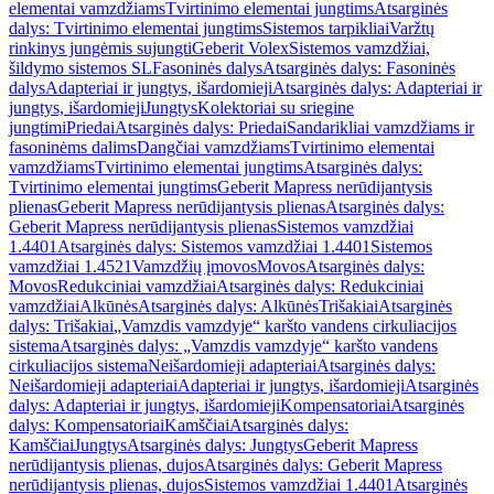
elementai vamzdžiams
Tvirtinimo elementai jungtims
Atsarginės
dalys: Tvirtinimo elementai jungtims
Sistemos tarpikliai
Varžtų
rinkinys jungėmis sujungti
Geberit Volex
Sistemos vamzdžiai,
šildymo sistemos SL
Fasoninės dalys
Atsarginės dalys: Fasoninės
dalys
Adapteriai ir jungtys, išardomieji
Atsarginės dalys: Adapteriai ir
jungtys, išardomieji
Jungtys
Kolektoriai su sriegine
jungtimi
Priedai
Atsarginės dalys: Priedai
Sandarikliai vamzdžiams ir
fasoninėms dalims
Dangčiai vamzdžiams
Tvirtinimo elementai
vamzdžiams
Tvirtinimo elementai jungtims
Atsarginės dalys:
Tvirtinimo elementai jungtims
Geberit Mapress nerūdijantysis
plienas
Geberit Mapress nerūdijantysis plienas
Atsarginės dalys:
Geberit Mapress nerūdijantysis plienas
Sistemos vamzdžiai
1.4401
Atsarginės dalys: Sistemos vamzdžiai 1.4401
Sistemos
vamzdžiai 1.4521
Vamzdžių įmovos
Movos
Atsarginės dalys:
Movos
Redukciniai vamzdžiai
Atsarginės dalys: Redukciniai
vamzdžiai
Alkūnės
Atsarginės dalys: Alkūnės
Trišakiai
Atsarginės
dalys: Trišakiai
„Vamzdis vamzdyje“ karšto vandens cirkuliacijos
sistema
Atsarginės dalys: „Vamzdis vamzdyje“ karšto vandens
cirkuliacijos sistema
Neišardomieji adapteriai
Atsarginės dalys:
Neišardomieji adapteriai
Adapteriai ir jungtys, išardomieji
Atsarginės
dalys: Adapteriai ir jungtys, išardomieji
Kompensatoriai
Atsarginės
dalys: Kompensatoriai
Kamščiai
Atsarginės dalys:
Kamščiai
Jungtys
Atsarginės dalys: Jungtys
Geberit Mapress
nerūdijantysis plienas, dujos
Atsarginės dalys: Geberit Mapress
nerūdijantysis plienas, dujos
Sistemos vamzdžiai 1.4401
Atsarginės