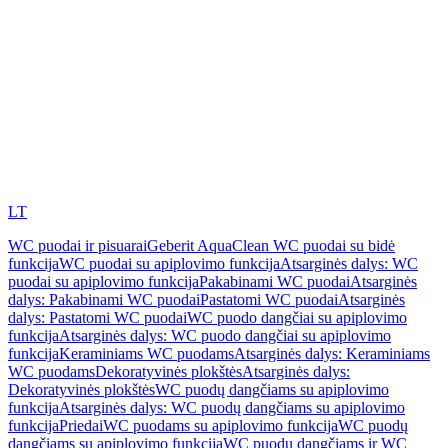
LT
WC puodai ir pisuarai
Geberit AquaClean WC puodai su bidė
funkcija
WC puodai su apiplovimo funkcija
Atsarginės dalys: WC
puodai su apiplovimo funkcija
Pakabinami WC puodai
Atsarginės
dalys: Pakabinami WC puodai
Pastatomi WC puodai
Atsarginės
dalys: Pastatomi WC puodai
WC puodo dangčiai su apiplovimo
funkcija
Atsarginės dalys: WC puodo dangčiai su apiplovimo
funkcija
Keraminiams WC puodams
Atsarginės dalys: Keraminiams
WC puodams
Dekoratyvinės plokštės
Atsarginės dalys:
Dekoratyvinės plokštės
WC puodų dangčiams su apiplovimo
funkcija
Atsarginės dalys: WC puodų dangčiams su apiplovimo
funkcija
Priedai
WC puodams su apiplovimo funkcija
WC puodų
dangčiams su apiplovimo funkcija
WC puodų dangčiams ir WC