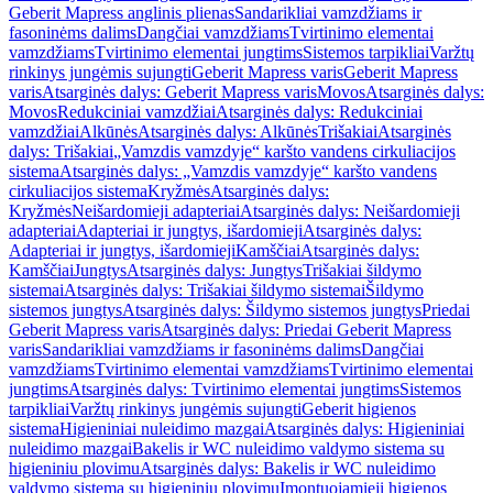
Geberit Mapress anglinis plienas
Sandarikliai vamzdžiams ir
fasoninėms dalims
Dangčiai vamzdžiams
Tvirtinimo elementai
vamzdžiams
Tvirtinimo elementai jungtims
Sistemos tarpikliai
Varžtų
rinkinys jungėmis sujungti
Geberit Mapress varis
Geberit Mapress
varis
Atsarginės dalys: Geberit Mapress varis
Movos
Atsarginės dalys:
Movos
Redukciniai vamzdžiai
Atsarginės dalys: Redukciniai
vamzdžiai
Alkūnės
Atsarginės dalys: Alkūnės
Trišakiai
Atsarginės
dalys: Trišakiai
„Vamzdis vamzdyje“ karšto vandens cirkuliacijos
sistema
Atsarginės dalys: „Vamzdis vamzdyje“ karšto vandens
cirkuliacijos sistema
Kryžmės
Atsarginės dalys:
Kryžmės
Neišardomieji adapteriai
Atsarginės dalys: Neišardomieji
adapteriai
Adapteriai ir jungtys, išardomieji
Atsarginės dalys:
Adapteriai ir jungtys, išardomieji
Kamščiai
Atsarginės dalys:
Kamščiai
Jungtys
Atsarginės dalys: Jungtys
Trišakiai šildymo
sistemai
Atsarginės dalys: Trišakiai šildymo sistemai
Šildymo
sistemos jungtys
Atsarginės dalys: Šildymo sistemos jungtys
Priedai
Geberit Mapress varis
Atsarginės dalys: Priedai Geberit Mapress
varis
Sandarikliai vamzdžiams ir fasoninėms dalims
Dangčiai
vamzdžiams
Tvirtinimo elementai vamzdžiams
Tvirtinimo elementai
jungtims
Atsarginės dalys: Tvirtinimo elementai jungtims
Sistemos
tarpikliai
Varžtų rinkinys jungėmis sujungti
Geberit higienos
sistema
Higieniniai nuleidimo mazgai
Atsarginės dalys: Higieniniai
nuleidimo mazgai
Bakelis ir WC nuleidimo valdymo sistema su
higieniniu plovimu
Atsarginės dalys: Bakelis ir WC nuleidimo
valdymo sistema su higieniniu plovimu
Įmontuojamieji higienos