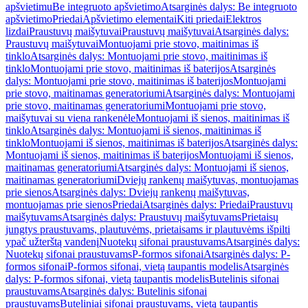
apšvietimu
Be integruoto apšvietimo
Atsarginės dalys: Be integruoto
apšvietimo
Priedai
Apšvietimo elementai
Kiti priedai
Elektros
lizdai
Praustuvų maišytuvai
Praustuvų maišytuvai
Atsarginės dalys:
Praustuvų maišytuvai
Montuojami prie stovo, maitinimas iš
tinklo
Atsarginės dalys: Montuojami prie stovo, maitinimas iš
tinklo
Montuojami prie stovo, maitinimas iš baterijos
Atsarginės
dalys: Montuojami prie stovo, maitinimas iš baterijos
Montuojami
prie stovo, maitinamas generatoriumi
Atsarginės dalys: Montuojami
prie stovo, maitinamas generatoriumi
Montuojami prie stovo,
maišytuvai su viena rankenėle
Montuojami iš sienos, maitinimas iš
tinklo
Atsarginės dalys: Montuojami iš sienos, maitinimas iš
tinklo
Montuojami iš sienos, maitinimas iš baterijos
Atsarginės dalys:
Montuojami iš sienos, maitinimas iš baterijos
Montuojami iš sienos,
maitinamas generatoriumi
Atsarginės dalys: Montuojami iš sienos,
maitinamas generatoriumi
Dviejų rankenų maišytuvas, montuojamas
prie sienos
Atsarginės dalys: Dviejų rankenų maišytuvas,
montuojamas prie sienos
Priedai
Atsarginės dalys: Priedai
Praustuvų
maišytuvams
Atsarginės dalys: Praustuvų maišytuvams
Prietaisų
jungtys praustuvams, plautuvėms, prietaisams ir plautuvėms išpilti
ypač užterštą vandenį
Nuotekų sifonai praustuvams
Atsarginės dalys:
Nuotekų sifonai praustuvams
P-formos sifonai
Atsarginės dalys: P-
formos sifonai
P-formos sifonai, vietą taupantis modelis
Atsarginės
dalys: P-formos sifonai, vietą taupantis modelis
Butelinis sifonai
praustuvams
Atsarginės dalys: Butelinis sifonai
praustuvams
Buteliniai sifonai praustuvams, vietą taupantis