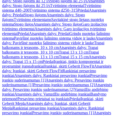
dalys: Stogo įlajoms iki 12 l/s
Stogo įlajoms iki 25 l/s
Atsarginės
dalys: Stogo įlajoms iki 25 l/s
Tvirtinimo elementai
Tvirtinimo
sistema d40–200
Tvirtinimo sistema d250–315
Priedai
Atsarginės
dalys: Priedai
Stogo įlajoms
Atsarginės dalys: Stogo
įlajoms
Tvirtinimo elementams
Savitakinė stogo lietaus nuotekų
sistema
Stogo įlajos
Atsarginės dalys: Stogo įlajos
Garo izoliacijos
tvirtinimo elementai
Atsarginės dalys: Garo izoliacijos tvirtinimo
elementai
Priedai
Atsarginės dalys: Priedai
Grindų nuotekų šalinimo
sistema
Paviršinė nuotekų šalinimo sistema viduje ir lauke
Atsarginės
dalys: Paviršinė nuotekų šalinimo sistema viduje ir lauke
Trapai
balkonams ir terasoms, 10 x 10 cm
Atsarginės dalys: Trapai
balkonams ir terasoms, 10 x 10 cm
Trapai 13 x 13 cm
Trapai
balkonams ir terasoms, 13 x 13 cm
Trapai 15 x 15 cm
Atsarginės
dalys: Trapai 15 x 15 cm
Priedai
Įrankiai, tinklo komponentai ir
programinė įranga
Įrankiai
Įrankiai, skirti Geberit FlowFit
Atsarginės
dalys: Įrankiai, skirti Geberit FlowFit
Rankiniai presavimo
įrankiai
Atsarginės dalys: Rankiniai presavimo įrankiai
Presavimo
įrankių suderinamumas [1]
Atsarginės dalys: Presavimo įrankių
suderinamumas [1]
Presavimo įrankių suderinamumas [2]
Atsarginės
dalys: Presavimo įrankių suderinamumas [2]
Vamzdžių apdirbimo
įrankiai
Atsarginės dalys: Vamzdžių apdirbimo įrankiai
Bandymo
priemonė
Presavimo prietaisai su įrankiais
Priedai
Įrankiai, skirti
Geberit Mepla
Atsarginės dalys: Įrankiai, skirti Geberit
Mepla
Rankiniai presavimo įrankiai
Atsarginės dalys: Rankiniai
presavimo įrankiai
Presavimo įrankių suderinamumas [1]
Atsarginės