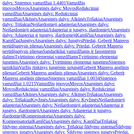
dalys: Sistemos vamzdžiai 1.4401
Vamzdžių
įmovos
Movos
Atsarginės dalys: Movos
Redukciniai
vamzdžiai
Atsarginės dalys: Redukciniai
vamzdžiai
Alkūnės
Atsarginės dalys: Alkūnės
Trišakiai
Atsarginės
dalys: Trišakiai
Neišardomieji adapteriai
Atsarginės dalys:
Neišardomieji adapteriai
Adapteriai ir jungtys, išardomieji
Atsarginės
dalys: Adapteriai ir jungtys, išardomieji
Kamščiai
Atsarginės dalys:
Kamščiai
Jungtys
Atsarginės dalys: Jungtys
Priedai, Geberit Mapress
nerūdijantysis plienas
Atsarginės dalys: Priedai, Geberit Mapress
nerūdijantysis plienas
Sandarikliai vamzdžiams ir fasoninėms
dalims
Tvirtinimo elementai vamzdžiams
Tvirtinimo elementai
jungtims
Atsarginės dalys: Tvirtinimo elementai jungtims
Sistemos
tarpikliai
Varžtų rinkinys jungėmis sujungti
Geberit Mapress anglinis
plienas
Geberit Mapress anglinis plienas
Atsarginės dalys: Geberit
Mapress anglinis plienas
Sistemos vamzdžiai 1.0034
Sistemos
vamzdžiai 1.0215
Vamzdžių įmovos
Movos
Atsarginės dalys:
Movos
Redukciniai vamzdžiai
Atsarginės dalys: Redukciniai
vamzdžiai
Alkūnės
Atsarginės dalys: Alkūnės
Trišakiai
Atsarginės
dalys: Trišakiai
Kryžmės
Atsarginės dalys: Kryžmės
Neišardomieji
adapteriai
Atsarginės dalys: Neišardomieji adapteriai
Adapteriai ir
jungtys, išardomieji
Atsarginės dalys: Adapteriai ir jungtys,
išardomieji
Kompensatoriai
Atsarginės dalys:
Kompensatoriai
Kamščiai
Atsarginės dalys: Kamščiai
Trišakiai
šildymo sistemai
Atsarginės dalys: Trišakiai šildymo sistemai
Šildymo
sistemos jungtys
Atsarginės dalys: Šildymo sistemos jungtys
Priedai,