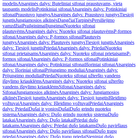
modelis
Atsarginės dalys: Buteliniai sifonai praustuvams, vietą
taupantis modelis
Potinkiniai sifonai
Atsarginės dalys: Potinkiniai
sifonai
Praustuvo jungtys
Atsarginės dalys: Praustuvo jungtys
Tiesioji
jungtis
Jungiamosios alkūnės
Dangčiai
Tarpinės
Persiliejimo
vamzdžiai
Prailginimai
Įjungimai
Nuotekų sifonai
plautuvėms
Atsarginės dalys: Nuotekų sifonai plautuvėms
P-formos
sifonai
Atsarginės dalys: P-formos sifonai
Plautuvės
jungtys
Atsarginės dalys: Plautuvės jungtys
Tiesioji jungtis
Atsarginės
dalys: Tiesioji jungtis
Priedai
Atsarginės dalys: Priedai
Nuotekų
sifonai prietaisams
Atsarginės dalys: Nuotekų sifonai prietaisams
P-
formos sifonai
Atsarginės dalys: P-formos sifonai
Potinkiniai
sifonai
Atsarginės dalys: Potinkiniai sifonai
Išoriniai sifonai
Atsarginės
dalys: Išoriniai sifonai
Prijungimo moduliai
Atsarginės dalys:
Prijungimo moduliai
Priedai
Nuotekų sifonai užteršto vandens
išpylimo kriauklėms
Atsarginės dalys: Nuotekų sifonai užteršto
vandens išpylimo kriauklėms
Sifonai
Atsarginės dalys:
Sifonai
Jungiamosios alkūnės
Atsarginės dalys: Jungiamosios
alkūnės
Tiesioji jungtis
Atsarginės dalys: Tiesioji jungtis
Išleidimo
vožtuvai
Atsarginės dalys: Išleidimo vožtuvai
Priedai
Atsarginės
dalys: Priedai
Dušai ir vonios
Dušai
Dušo grindų nuotekų
sistema
Atsarginės dalys: Dušo grindų nuotekų sistema
Dušo
latakai
Atsarginės dalys: Dušo latakai
Priedai dušo
latakams
Atsarginės dalys: Priedai dušo latakams
Dušo paviršiaus
sifonai
Atsarginės dalys: Dušo paviršiaus sifonai
Dušo trapų
priedai
Atsarginės dalys: Dušo trapų priedai
Sieniniai dušo