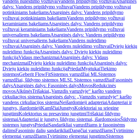
vandens nuleidimo vožtuvai
Vandens pripildymo vožtuvai
Atsarginės
dalys: Vandens pripildymo vožtuvai
Vandens pripildymo vožtuvai
potinkiniams bakeliams
Atsarginės dalys: Vandens pripildymo
vožtuvai potinkiniams bakeliams
Vandens pripildymo vožtuvai
keraminiams bakeliams
Atsarginės dalys: Vandens pripildymo
vožtuvai keraminiams bakeliams
Vandens pripildymo vožtuvai
universaliems bakeliams
Atsarginės dalys: Vandens pripildymo
vožtuvai universaliems bakeliams
Vandens nuleidimo
vožtuvai
Atsarginės dalys: Vandens nuleidimo vožtuvai
Dviejų kiekių
nuleidimo funkcija
Atsarginės dalys: Dviejų kiekių nuleidimo
funkcija
Vidaus mechanizmai
Atsarginės dalys: Vidaus
mechanizmai
Dviejų kiekių nuleidimo funkcija
Atsarginės dalys:
Dviejų kiekių nuleidimo funkcija
Priedai
Mygtukai
Tiekimo
sistemos
Geberit FlowFit
Sistemos vamzdžiai ML
Sistemos
vamzdžiai, šildymo sistemos ML
SL Sistemos vamzdžiai
Fasoninės
dalys
Atsarginės dalys: Fasoninės dalys
Movos
Redukcinės
movos
Alkūnės
Trišakiai
„Vamzdis vamzdyje“ karšto vandens
cirkuliacijos sistema
Atsarginės dalys: „Vamzdis vamzdyje“ karšto
vandens cirkuliacijos sistema
Neišardomieji adapteriai
Adapteriai ir
jungtys, išardomieji
Kamščiai
Jungtys
Kolektoriai su sriegine
jungtimi
Kolektorius su presavimo jungtimi
Trišakiai šildymo
sistemai
Adapteriai ir jungtys šildymo sistemai, išardomosios
Šildymo
sistemos jungtys
Priedai
Sandarikliai vamzdžiams ir fasoninėms
dalims
Fasoninių dalių sandarikliai
Dangčiai vamzdžiams
Tvirtinimo
elementai vamzdžiams
Tvirtinimo elementai jungtims
Sistemos