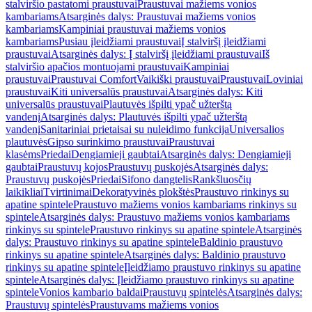
stalviršio pastatomi praustuvai
Praustuvai mažiems vonios
kambariams
Atsarginės dalys: Praustuvai mažiems vonios
kambariams
Kampiniai praustuvai mažiems vonios
kambariams
Pusiau įleidžiami praustuvai
Į stalviršį įleidžiami
praustuvai
Atsarginės dalys: Į stalviršį įleidžiami praustuvai
Iš
stalviršio apačios montuojami praustuvai
Kampiniai
praustuvai
Praustuvai Comfort
Vaikiški praustuvai
Praustuvai
Loviniai
praustuvai
Kiti universalūs praustuvai
Atsarginės dalys: Kiti
universalūs praustuvai
Plautuvės išpilti ypač užterštą
vandenį
Atsarginės dalys: Plautuvės išpilti ypač užterštą
vandenį
Sanitariniai prietaisai su nuleidimo funkcija
Universalios
plautuvės
Gipso surinkimo praustuvai
Praustuvai
klasėms
Priedai
Dengiamieji gaubtai
Atsarginės dalys: Dengiamieji
gaubtai
Praustuvų kojos
Praustuvų puskojės
Atsarginės dalys:
Praustuvų puskojės
Priedai
Sifono dangtelis
Rankšluosčių
laikikliai
Tvirtinimai
Dekoratyvinės plokštės
Praustuvo rinkinys su
apatine spintele
Praustuvo mažiems vonios kambariams rinkinys su
spintele
Atsarginės dalys: Praustuvo mažiems vonios kambariams
rinkinys su spintele
Praustuvo rinkinys su apatine spintele
Atsarginės
dalys: Praustuvo rinkinys su apatine spintele
Baldinio praustuvo
rinkinys su apatine spintele
Atsarginės dalys: Baldinio praustuvo
rinkinys su apatine spintele
Įleidžiamo praustuvo rinkinys su apatine
spintele
Atsarginės dalys: Įleidžiamo praustuvo rinkinys su apatine
spintele
Vonios kambario baldai
Praustuvų spintelės
Atsarginės dalys:
Praustuvų spintelės
Praustuvams mažiems vonios