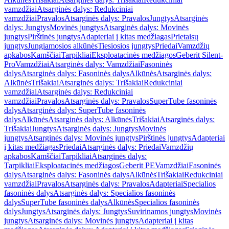
vamzdžiai
Atsarginės dalys: Redukciniai
vamzdžiai
Pravalos
Atsarginės dalys: Pravalos
Jungtys
Atsarginės
dalys: Jungtys
Movinės jungtys
Atsarginės dalys: Movinės
jungtys
Pirštinės jungtys
Adapteriai į kitas medžiagas
Prietaisų
jungtys
Jungiamosios alkūnės
Tiesiosios jungtys
Priedai
Vamzdžių
apkabos
Kamščiai
Tarpikliai
Eksploatacinės medžiagos
Geberit Silent-
Pro
Vamzdžiai
Atsarginės dalys: Vamzdžiai
Fasoninės
dalys
Atsarginės dalys: Fasoninės dalys
Alkūnės
Atsarginės dalys:
Alkūnės
Trišakiai
Atsarginės dalys: Trišakiai
Redukciniai
vamzdžiai
Atsarginės dalys: Redukciniai
vamzdžiai
Pravalos
Atsarginės dalys: Pravalos
SuperTube fasoninės
dalys
Atsarginės dalys: SuperTube fasoninės
dalys
Alkūnės
Atsarginės dalys: Alkūnės
Trišakiai
Atsarginės dalys:
Trišakiai
Jungtys
Atsarginės dalys: Jungtys
Movinės
jungtys
Atsarginės dalys: Movinės jungtys
Pirštinės jungtys
Adapteriai
į kitas medžiagas
Priedai
Atsarginės dalys: Priedai
Vamzdžių
apkabos
Kamščiai
Tarpikliai
Atsarginės dalys:
Tarpikliai
Eksploatacinės medžiagos
Geberit PE
Vamzdžiai
Fasoninės
dalys
Atsarginės dalys: Fasoninės dalys
Alkūnės
Trišakiai
Redukciniai
vamzdžiai
Pravalos
Atsarginės dalys: Pravalos
Adapteriai
Specialios
fasoninės dalys
Atsarginės dalys: Specialios fasoninės
dalys
SuperTube fasoninės dalys
Alkūnės
Specialios fasoninės
dalys
Jungtys
Atsarginės dalys: Jungtys
Suvirinamos jungtys
Movinės
jungtys
Atsarginės dalys: Movinės jungtys
Adapteriai į kitas