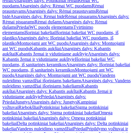
rėmai
Atsarginės dalys: Potinkiniai rėmai
Rėmai WC
puodams
Atsarginės dalys: Rėmai WC puodams
Rėmai
praustuvams
Atsarginės dalys: Rėmai praustuvams
Rėmai
bidė
Atsarginės dalys: Rėmai bidė
Rėmai pisuarams
Atsarginės dalys:
Rėmai pisuarams
Rėmai dušams
Atsarginės dalys: Rėmai
dušams
Priedai
WC puodų elementams
Tvirtinimo
elementams
Išoriniai bakeliai
Išoriniai bakeliai WC puodams, iš
plastiko
Atsarginės dalys: Išoriniai bakeliai WC puodams, iš
plastiko
Montuojami ant WC puodų
Atsarginės dalys: Montuojami
ant WC puodų
Kabantis aukštai
Atsarginės dalys: Kabantis
aukštai
Kabantis žemai ir vidutiniame aukštyje
Atsarginės dalys:
Kabantis žemai ir vidutiniame aukštyje
Išoriniai bakeliai WC
puodams, iš sanitarinės keramikos
Atsarginės dalys: Išoriniai bakeliai
WC puodams, iš sanitarinės keramikos
Montuojami ant WC
puodų
Atsarginės dalys: Montuojami ant WC puodų
Vandens
nuleidimo vamzdžiai išoriniams bakeliams
Atsarginės dalys: Vandens
nuleidimo vamzdžiai išoriniams bakeliams
Kabantis
aukštai
Atsarginės dalys: Kabantis aukštai
Kabantis žemai ir
vidutiniame aukštyje
Priedai
Atsarginės dalys:
Priedai
Jungtys
Atsarginės dalys: Jungtys
Kampiniai
vožtuvai
Riebokšliai
Potinkiniai bakeliai
Sigma potinkiniai
bakeliai
Atsarginės dalys: Sigma potinkiniai bakeliai
Omega
potinkiniai bakeliai
Atsarginės dalys: Omega potinkiniai
bakeliai
Delta potinkiniai bakeliai
Atsarginės dalys: Delta potinkiniai
bakeliai
Vandens nuleidimo vamzdžiai
Priedai
Pripildymo vožtuvai ir