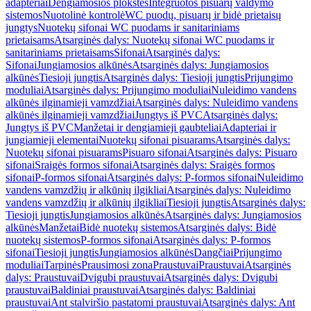
adapteriai
Dengiamosios plokštės
Integruotos pisuarų valdymo
sistemos
Nuotolinė kontrolė
WC puodų, pisuarų ir bidė prietaisų
jungtys
Nuotekų sifonai WC puodams ir sanitariniams
prietaisams
Atsarginės dalys: Nuotekų sifonai WC puodams ir
sanitariniams prietaisams
Sifonai
Atsarginės dalys:
Sifonai
Jungiamosios alkūnės
Atsarginės dalys: Jungiamosios
alkūnės
Tiesioji jungtis
Atsarginės dalys: Tiesioji jungtis
Prijungimo
moduliai
Atsarginės dalys: Prijungimo moduliai
Nuleidimo vandens
alkūnės ilginamieji vamzdžiai
Atsarginės dalys: Nuleidimo vandens
alkūnės ilginamieji vamzdžiai
Jungtys iš PVC
Atsarginės dalys:
Jungtys iš PVC
Manžetai ir dengiamieji gaubteliai
Adapteriai ir
jungiamieji elementai
Nuotekų sifonai pisuarams
Atsarginės dalys:
Nuotekų sifonai pisuarams
Pisuaro sifonai
Atsarginės dalys: Pisuaro
sifonai
Sraigės formos sifonai
Atsarginės dalys: Sraigės formos
sifonai
P-formos sifonai
Atsarginės dalys: P-formos sifonai
Nuleidimo
vandens vamzdžių ir alkūnių ilgikliai
Atsarginės dalys: Nuleidimo
vandens vamzdžių ir alkūnių ilgikliai
Tiesioji jungtis
Atsarginės dalys:
Tiesioji jungtis
Jungiamosios alkūnės
Atsarginės dalys: Jungiamosios
alkūnės
Manžetai
Bidė nuotekų sistemos
Atsarginės dalys: Bidė
nuotekų sistemos
P-formos sifonai
Atsarginės dalys: P-formos
sifonai
Tiesioji jungtis
Jungiamosios alkūnės
Dangčiai
Prijungimo
moduliai
Tarpinės
Prausimosi zona
Praustuvai
Praustuvai
Atsarginės
dalys: Praustuvai
Dvigubi praustuvai
Atsarginės dalys: Dvigubi
praustuvai
Baldiniai praustuvai
Atsarginės dalys: Baldiniai
praustuvai
Ant stalviršio pastatomi praustuvai
Atsarginės dalys: Ant