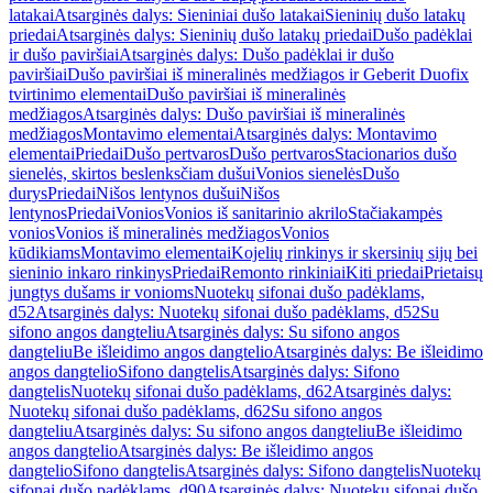
latakai
Atsarginės dalys: Sieniniai dušo latakai
Sieninių dušo latakų
priedai
Atsarginės dalys: Sieninių dušo latakų priedai
Dušo padėklai
ir dušo paviršiai
Atsarginės dalys: Dušo padėklai ir dušo
paviršiai
Dušo paviršiai iš mineralinės medžiagos ir Geberit Duofix
tvirtinimo elementai
Dušo paviršiai iš mineralinės
medžiagos
Atsarginės dalys: Dušo paviršiai iš mineralinės
medžiagos
Montavimo elementai
Atsarginės dalys: Montavimo
elementai
Priedai
Dušo pertvaros
Dušo pertvaros
Stacionarios dušo
sienelės, skirtos beslenksčiam dušui
Vonios sienelės
Dušo
durys
Priedai
Nišos lentynos dušui
Nišos
lentynos
Priedai
Vonios
Vonios iš sanitarinio akrilo
Stačiakampės
vonios
Vonios iš mineralinės medžiagos
Vonios
kūdikiams
Montavimo elementai
Kojelių rinkinys ir skersinių sijų bei
sieninio inkaro rinkinys
Priedai
Remonto rinkiniai
Kiti priedai
Prietaisų
jungtys dušams ir vonioms
Nuotekų sifonai dušo padėklams,
d52
Atsarginės dalys: Nuotekų sifonai dušo padėklams, d52
Su
sifono angos dangteliu
Atsarginės dalys: Su sifono angos
dangteliu
Be išleidimo angos dangtelio
Atsarginės dalys: Be išleidimo
angos dangtelio
Sifono dangtelis
Atsarginės dalys: Sifono
dangtelis
Nuotekų sifonai dušo padėklams, d62
Atsarginės dalys:
Nuotekų sifonai dušo padėklams, d62
Su sifono angos
dangteliu
Atsarginės dalys: Su sifono angos dangteliu
Be išleidimo
angos dangtelio
Atsarginės dalys: Be išleidimo angos
dangtelio
Sifono dangtelis
Atsarginės dalys: Sifono dangtelis
Nuotekų
sifonai dušo padėklams, d90
Atsarginės dalys: Nuotekų sifonai dušo