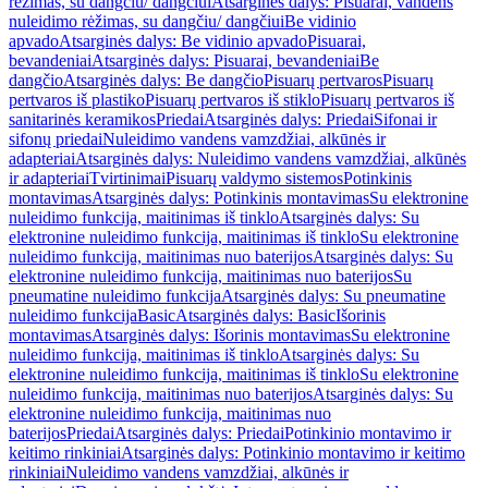
rėžimas, su dangčiu/ dangčiui
Atsarginės dalys: Pisuarai, vandens
nuleidimo rėžimas, su dangčiu/ dangčiui
Be vidinio
apvado
Atsarginės dalys: Be vidinio apvado
Pisuarai,
bevandeniai
Atsarginės dalys: Pisuarai, bevandeniai
Be
dangčio
Atsarginės dalys: Be dangčio
Pisuarų pertvaros
Pisuarų
pertvaros iš plastiko
Pisuarų pertvaros iš stiklo
Pisuarų pertvaros iš
sanitarinės keramikos
Priedai
Atsarginės dalys: Priedai
Sifonai ir
sifonų priedai
Nuleidimo vandens vamzdžiai, alkūnės ir
adapteriai
Atsarginės dalys: Nuleidimo vandens vamzdžiai, alkūnės
ir adapteriai
Tvirtinimai
Pisuarų valdymo sistemos
Potinkinis
montavimas
Atsarginės dalys: Potinkinis montavimas
Su elektronine
nuleidimo funkcija, maitinimas iš tinklo
Atsarginės dalys: Su
elektronine nuleidimo funkcija, maitinimas iš tinklo
Su elektronine
nuleidimo funkcija, maitinimas nuo baterijos
Atsarginės dalys: Su
elektronine nuleidimo funkcija, maitinimas nuo baterijos
Su
pneumatine nuleidimo funkcija
Atsarginės dalys: Su pneumatine
nuleidimo funkcija
Basic
Atsarginės dalys: Basic
Išorinis
montavimas
Atsarginės dalys: Išorinis montavimas
Su elektronine
nuleidimo funkcija, maitinimas iš tinklo
Atsarginės dalys: Su
elektronine nuleidimo funkcija, maitinimas iš tinklo
Su elektronine
nuleidimo funkcija, maitinimas nuo baterijos
Atsarginės dalys: Su
elektronine nuleidimo funkcija, maitinimas nuo
baterijos
Priedai
Atsarginės dalys: Priedai
Potinkinio montavimo ir
keitimo rinkiniai
Atsarginės dalys: Potinkinio montavimo ir keitimo
rinkiniai
Nuleidimo vandens vamzdžiai, alkūnės ir