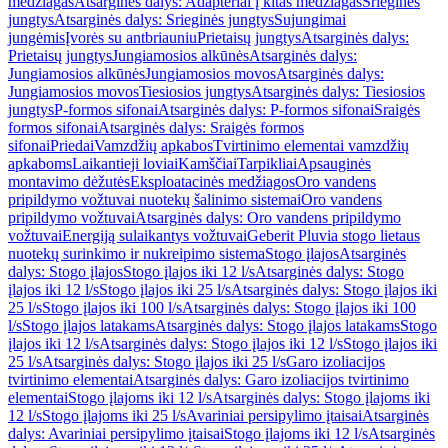
medžiagas
Atsarginės dalys: Adapteriai į kitas medžiagas
Srieginės
jungtys
Atsarginės dalys: Srieginės jungtys
Sujungimai
jungėmis
Įvorės su antbriauniu
Prietaisų jungtys
Atsarginės dalys:
Prietaisų jungtys
Jungiamosios alkūnės
Atsarginės dalys:
Jungiamosios alkūnės
Jungiamosios movos
Atsarginės dalys:
Jungiamosios movos
Tiesiosios jungtys
Atsarginės dalys: Tiesiosios
jungtys
P-formos sifonai
Atsarginės dalys: P-formos sifonai
Sraigės
formos sifonai
Atsarginės dalys: Sraigės formos
sifonai
Priedai
Vamzdžių apkabos
Tvirtinimo elementai vamzdžių
apkaboms
Laikantieji loviai
Kamščiai
Tarpikliai
Apsauginės
montavimo dėžutės
Eksploatacinės medžiagos
Oro vandens
pripildymo vožtuvai nuotekų šalinimo sistemai
Oro vandens
pripildymo vožtuvai
Atsarginės dalys: Oro vandens pripildymo
vožtuvai
Energiją sulaikantys vožtuvai
Geberit Pluvia stogo lietaus
nuotekų surinkimo ir nukreipimo sistema
Stogo įlajos
Atsarginės
dalys: Stogo įlajos
Stogo įlajos iki 12 l/s
Atsarginės dalys: Stogo
įlajos iki 12 l/s
Stogo įlajos iki 25 l/s
Atsarginės dalys: Stogo įlajos iki
25 l/s
Stogo įlajos iki 100 l/s
Atsarginės dalys: Stogo įlajos iki 100
l/s
Stogo įlajos latakams
Atsarginės dalys: Stogo įlajos latakams
Stogo
įlajos iki 12 l/s
Atsarginės dalys: Stogo įlajos iki 12 l/s
Stogo įlajos iki
25 l/s
Atsarginės dalys: Stogo įlajos iki 25 l/s
Garo izoliacijos
tvirtinimo elementai
Atsarginės dalys: Garo izoliacijos tvirtinimo
elementai
Stogo įlajoms iki 12 l/s
Atsarginės dalys: Stogo įlajoms iki
12 l/s
Stogo įlajoms iki 25 l/s
Avariniai persipylimo įtaisai
Atsarginės
dalys: Avariniai persipylimo įtaisai
Stogo įlajoms iki 12 l/s
Atsarginės