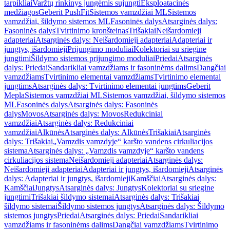
tarpikliai
Varžtų rinkinys jungėmis sujungti
Eksploatacinės
medžiagos
Geberit PushFit
Sistemos vamzdžiai ML
Sistemos
vamzdžiai, šildymo sistemos ML
Fasoninės dalys
Atsarginės dalys:
Fasoninės dalys
Tvirtinimo kronšteinas
Trišakiai
Neišardomieji
adapteriai
Atsarginės dalys: Neišardomieji adapteriai
Adapteriai ir
jungtys, išardomieji
Prijungimo moduliai
Kolektoriai su sriegine
jungtimi
Šildymo sistemos prijungimo moduliai
Priedai
Atsarginės
dalys: Priedai
Sandarikliai vamzdžiams ir fasoninėms dalims
Dangčiai
vamzdžiams
Tvirtinimo elementai vamzdžiams
Tvirtinimo elementai
jungtims
Atsarginės dalys: Tvirtinimo elementai jungtims
Geberit
Mepla
Sistemos vamzdžiai ML
Sistemos vamzdžiai, šildymo sistemos
ML
Fasoninės dalys
Atsarginės dalys: Fasoninės
dalys
Movos
Atsarginės dalys: Movos
Redukciniai
vamzdžiai
Atsarginės dalys: Redukciniai
vamzdžiai
Alkūnės
Atsarginės dalys: Alkūnės
Trišakiai
Atsarginės
dalys: Trišakiai
„Vamzdis vamzdyje“ karšto vandens cirkuliacijos
sistema
Atsarginės dalys: „Vamzdis vamzdyje“ karšto vandens
cirkuliacijos sistema
Neišardomieji adapteriai
Atsarginės dalys:
Neišardomieji adapteriai
Adapteriai ir jungtys, išardomieji
Atsarginės
dalys: Adapteriai ir jungtys, išardomieji
Kamščiai
Atsarginės dalys:
Kamščiai
Jungtys
Atsarginės dalys: Jungtys
Kolektoriai su sriegine
jungtimi
Trišakiai šildymo sistemai
Atsarginės dalys: Trišakiai
šildymo sistemai
Šildymo sistemos jungtys
Atsarginės dalys: Šildymo
sistemos jungtys
Priedai
Atsarginės dalys: Priedai
Sandarikliai
vamzdžiams ir fasoninėms dalims
Dangčiai vamzdžiams
Tvirtinimo