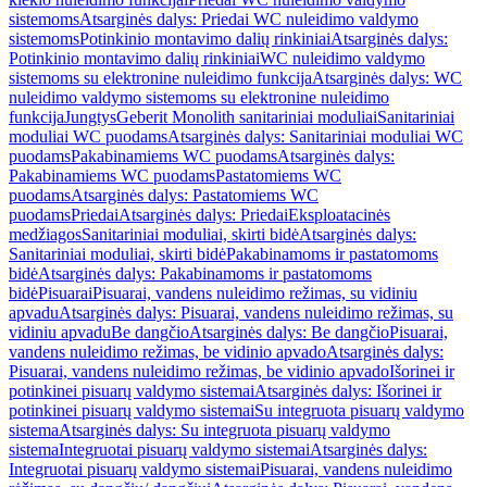
sistemoms
Atsarginės dalys: Priedai WC nuleidimo valdymo
sistemoms
Potinkinio montavimo dalių rinkiniai
Atsarginės dalys:
Potinkinio montavimo dalių rinkiniai
WC nuleidimo valdymo
sistemoms su elektronine nuleidimo funkcija
Atsarginės dalys: WC
nuleidimo valdymo sistemoms su elektronine nuleidimo
funkcija
Jungtys
Geberit Monolith sanitariniai moduliai
Sanitariniai
moduliai WC puodams
Atsarginės dalys: Sanitariniai moduliai WC
puodams
Pakabinamiems WC puodams
Atsarginės dalys:
Pakabinamiems WC puodams
Pastatomiems WC
puodams
Atsarginės dalys: Pastatomiems WC
puodams
Priedai
Atsarginės dalys: Priedai
Eksploatacinės
medžiagos
Sanitariniai moduliai, skirti bidė
Atsarginės dalys:
Sanitariniai moduliai, skirti bidė
Pakabinamoms ir pastatomoms
bidė
Atsarginės dalys: Pakabinamoms ir pastatomoms
bidė
Pisuarai
Pisuarai, vandens nuleidimo režimas, su vidiniu
apvadu
Atsarginės dalys: Pisuarai, vandens nuleidimo režimas, su
vidiniu apvadu
Be dangčio
Atsarginės dalys: Be dangčio
Pisuarai,
vandens nuleidimo režimas, be vidinio apvado
Atsarginės dalys:
Pisuarai, vandens nuleidimo režimas, be vidinio apvado
Išorinei ir
potinkinei pisuarų valdymo sistemai
Atsarginės dalys: Išorinei ir
potinkinei pisuarų valdymo sistemai
Su integruota pisuarų valdymo
sistema
Atsarginės dalys: Su integruota pisuarų valdymo
sistema
Integruotai pisuarų valdymo sistemai
Atsarginės dalys:
Integruotai pisuarų valdymo sistemai
Pisuarai, vandens nuleidimo