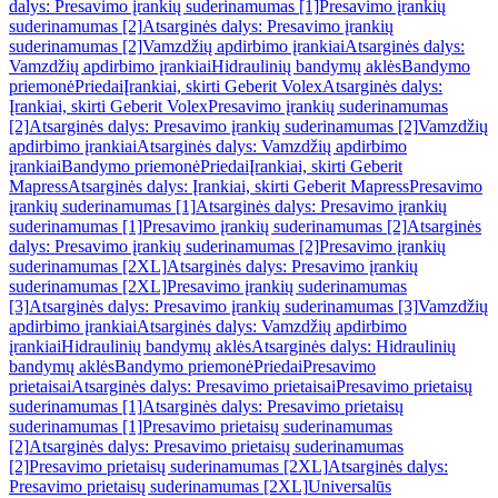
dalys: Presavimo įrankių suderinamumas [1]
Presavimo įrankių
suderinamumas [2]
Atsarginės dalys: Presavimo įrankių
suderinamumas [2]
Vamzdžių apdirbimo įrankiai
Atsarginės dalys:
Vamzdžių apdirbimo įrankiai
Hidraulinių bandymų aklės
Bandymo
priemonė
Priedai
Įrankiai, skirti Geberit Volex
Atsarginės dalys:
Įrankiai, skirti Geberit Volex
Presavimo įrankių suderinamumas
[2]
Atsarginės dalys: Presavimo įrankių suderinamumas [2]
Vamzdžių
apdirbimo įrankiai
Atsarginės dalys: Vamzdžių apdirbimo
įrankiai
Bandymo priemonė
Priedai
Įrankiai, skirti Geberit
Mapress
Atsarginės dalys: Įrankiai, skirti Geberit Mapress
Presavimo
įrankių suderinamumas [1]
Atsarginės dalys: Presavimo įrankių
suderinamumas [1]
Presavimo įrankių suderinamumas [2]
Atsarginės
dalys: Presavimo įrankių suderinamumas [2]
Presavimo įrankių
suderinamumas [2XL]
Atsarginės dalys: Presavimo įrankių
suderinamumas [2XL]
Presavimo įrankių suderinamumas
[3]
Atsarginės dalys: Presavimo įrankių suderinamumas [3]
Vamzdžių
apdirbimo įrankiai
Atsarginės dalys: Vamzdžių apdirbimo
įrankiai
Hidraulinių bandymų aklės
Atsarginės dalys: Hidraulinių
bandymų aklės
Bandymo priemonė
Priedai
Presavimo
prietaisai
Atsarginės dalys: Presavimo prietaisai
Presavimo prietaisų
suderinamumas [1]
Atsarginės dalys: Presavimo prietaisų
suderinamumas [1]
Presavimo prietaisų suderinamumas
[2]
Atsarginės dalys: Presavimo prietaisų suderinamumas
[2]
Presavimo prietaisų suderinamumas [2XL]
Atsarginės dalys:
Presavimo prietaisų suderinamumas [2XL]
Universalūs