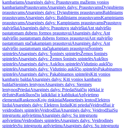
kambariams
Atsarginės dalys: Praustuvams mažiems vonios
kambariams
Praustuvams
Atsarginės dalys: Praustuvams
Dvigubiems
praustuvams
Atsarginės dalys: Dvigubiems praustuvams
Baldiniams
praustuvams
Atsarginės dalys: Baldiniams praustuvams
Kampiniams
praustuvams
Atsarginės dalys: Kampiniams praustuvams
Praustuvų
stalviršiai
Atsarginės dalys: Praustuvų stalviršiai
Ant stalviršio
pastatomam dubens formos praustuvui
Atsarginės dalys: Ant
stalviršio pastatomam dubens formos praustuvui
Ant stalviršio
pastatomam stačiakampiam praustuvui
Atsarginės dalys: Ant
stalviršio pastatomam stačiakampiam praustuvui
Šoninės
spintelės
Atsarginės dalys: Šoninės spintelės
Žemos šoninės
spintelės
Atsarginės dalys: Žemos šoninės spintelės
Aukštos
spintelės
Atsarginės dalys: Aukštos spintelės
Vidutinio aukščio
spintelės
Atsarginės dalys: Vidutinio aukščio spintelės
Pakabinamos
spintelės
Atsarginės dalys: Pakabinamos spintelės
Kiti vonios
kambario baldai
Atsarginės dalys: Kiti vonios kambario
baldai
Sieninės lentynos
Atsarginės dalys: Sieninės
lentynos
Priedai
Atsarginės dalys: Priedai
Stalčių įdėklai ir
dėžutės
Rankšluosčių laikikliai ir kabliukai
Apšvietimo
elementai
Rankenos
Kojų rinkiniai
Magnetinės lentos
Elektros
lizdai
Atsarginės dalys: Elektros lizdai
Kiti priedai
Veidrodžiai ir
veidrodinės spintelės
Veidrodžiai
Atsarginės dalys: Veidrodžiai
Su
integruotu apšvietimu
Atsarginės dalys: Su integruotu
apšvietimu
Veidrodinės spintelės
Atsarginės dalys: Veidrodinės
spintelės
Su integruotu apšvietimu
Atsarginės dalys: Su integruotu