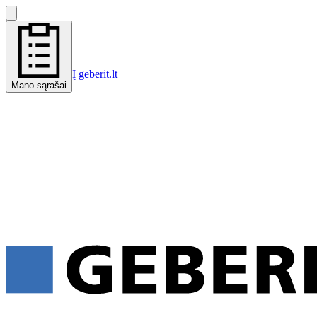
Į geberit.lt
Mano sąrašai