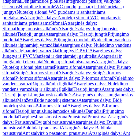
adapteriai
Dengiamosios plokštės
Integruotos pisuarų valdymo
sistemos
Nuotolinė kontrolė
WC puodų, pisuarų ir bidė prietaisų
jungtys
Nuotekų sifonai WC puodams ir sanitariniams
prietaisams
Atsarginės dalys: Nuotekų sifonai WC puodams ir
sanitariniams prietaisams
Sifonai
Atsarginės dalys:
Sifonai
Jungiamosios alkūnės
Atsarginės dalys: Jungiamosios
alkūnės
Tiesioji jungtis
Atsarginės dalys: Tiesioji jungtis
Prijungimo
moduliai
Atsarginės dalys: Prijungimo moduliai
Nuleidimo vandens
alkūnės ilginamieji vamzdžiai
Atsarginės dalys: Nuleidimo vandens
alkūnės ilginamieji vamzdžiai
Jungtys iš PVC
Atsarginės dalys:
Jungtys iš PVC
Manžetai ir dengiamieji gaubteliai
Adapteriai ir
jungiamieji elementai
Nuotekų sifonai pisuarams
Atsarginės dalys:
Nuotekų sifonai pisuarams
Pisuaro sifonai
Atsarginės dalys: Pisuaro
sifonai
Sraigės formos sifonai
Atsarginės dalys: Sraigės formos
sifonai
P-formos sifonai
Atsarginės dalys: P-formos sifonai
Nuleidimo
vandens vamzdžių ir alkūnių ilgikliai
Atsarginės dalys: Nuleidimo
vandens vamzdžių ir alkūnių ilgikliai
Tiesioji jungtis
Atsarginės dalys:
Tiesioji jungtis
Jungiamosios alkūnės
Atsarginės dalys: Jungiamosios
alkūnės
Manžetai
Bidė nuotekų sistemos
Atsarginės dalys: Bidė
nuotekų sistemos
P-formos sifonai
Atsarginės dalys: P-formos
sifonai
Tiesioji jungtis
Jungiamosios alkūnės
Dangčiai
Prijungimo
moduliai
Tarpinės
Prausimosi zona
Praustuvai
Praustuvai
Atsarginės
dalys: Praustuvai
Dvigubi praustuvai
Atsarginės dalys: Dvigubi
praustuvai
Baldiniai praustuvai
Atsarginės dalys: Baldiniai
praustuvai
Ant stalviršio pastatomi praustuvai
Atsarginės dalys: Ant