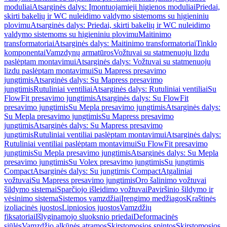
moduliai
Atsarginės dalys: Įmontuojamieji higienos moduliai
Priedai,
skirti bakelių ir WC nuleidimo valdymo sistemoms su higieniniu
plovimu
Atsarginės dalys: Priedai, skirti bakelių ir WC nuleidimo
valdymo sistemoms su higieniniu plovimu
Maitinimo
transformatoriai
Atsarginės dalys: Maitinimo transformatoriai
Tinklo
komponentai
Vamzdynų armatūros
Vožtuvai su statmenuoju lizdu
paslėptam montavimui
Atsarginės dalys: Vožtuvai su statmenuoju
lizdu paslėptam montavimui
Su Mapress presavimo
jungtimis
Atsarginės dalys: Su Mapress presavimo
jungtimis
Rutuliniai ventiliai
Atsarginės dalys: Rutuliniai ventiliai
Su
FlowFit presavimo jungtimis
Atsarginės dalys: Su FlowFit
presavimo jungtimis
Su Mepla presavimo jungtimis
Atsarginės dalys:
Su Mepla presavimo jungtimis
Su Mapress presavimo
jungtimis
Atsarginės dalys: Su Mapress presavimo
jungtimis
Rutuliniai ventiliai paslėptam montavimui
Atsarginės dalys:
Rutuliniai ventiliai paslėptam montavimui
Su FlowFit presavimo
jungtimis
Su Mepla presavimo jungtimis
Atsarginės dalys: Su Mepla
presavimo jungtimis
Su Volex presavimo jungtimis
Su jungtimis
Compact
Atsarginės dalys: Su jungtimis Compact
Atgaliniai
vožtuvai
Su Mapress presavimo jungtimis
Oro šalinimo vožtuvai
šildymo sistemai
Sparčiojo išleidimo vožtuvai
Paviršinio šildymo ir
vėsinimo sistema
Sistemos vamzdžiai
Įrengimo medžiagos
Kraštinės
izoliacinės juostos
Lipniosios juostos
Vamzdžių
fiksatoriai
Išlyginamojo sluoksnio priedai
Deformacinės
siūlės
Vamzdžio alkūnės atramos
Skirstomosios spintos
Skirstomosios