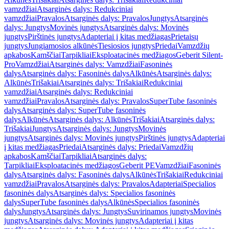
vamzdžiai
Atsarginės dalys: Redukciniai
vamzdžiai
Pravalos
Atsarginės dalys: Pravalos
Jungtys
Atsarginės
dalys: Jungtys
Movinės jungtys
Atsarginės dalys: Movinės
jungtys
Pirštinės jungtys
Adapteriai į kitas medžiagas
Prietaisų
jungtys
Jungiamosios alkūnės
Tiesiosios jungtys
Priedai
Vamzdžių
apkabos
Kamščiai
Tarpikliai
Eksploatacinės medžiagos
Geberit Silent-
Pro
Vamzdžiai
Atsarginės dalys: Vamzdžiai
Fasoninės
dalys
Atsarginės dalys: Fasoninės dalys
Alkūnės
Atsarginės dalys:
Alkūnės
Trišakiai
Atsarginės dalys: Trišakiai
Redukciniai
vamzdžiai
Atsarginės dalys: Redukciniai
vamzdžiai
Pravalos
Atsarginės dalys: Pravalos
SuperTube fasoninės
dalys
Atsarginės dalys: SuperTube fasoninės
dalys
Alkūnės
Atsarginės dalys: Alkūnės
Trišakiai
Atsarginės dalys:
Trišakiai
Jungtys
Atsarginės dalys: Jungtys
Movinės
jungtys
Atsarginės dalys: Movinės jungtys
Pirštinės jungtys
Adapteriai
į kitas medžiagas
Priedai
Atsarginės dalys: Priedai
Vamzdžių
apkabos
Kamščiai
Tarpikliai
Atsarginės dalys:
Tarpikliai
Eksploatacinės medžiagos
Geberit PE
Vamzdžiai
Fasoninės
dalys
Atsarginės dalys: Fasoninės dalys
Alkūnės
Trišakiai
Redukciniai
vamzdžiai
Pravalos
Atsarginės dalys: Pravalos
Adapteriai
Specialios
fasoninės dalys
Atsarginės dalys: Specialios fasoninės
dalys
SuperTube fasoninės dalys
Alkūnės
Specialios fasoninės
dalys
Jungtys
Atsarginės dalys: Jungtys
Suvirinamos jungtys
Movinės
jungtys
Atsarginės dalys: Movinės jungtys
Adapteriai į kitas