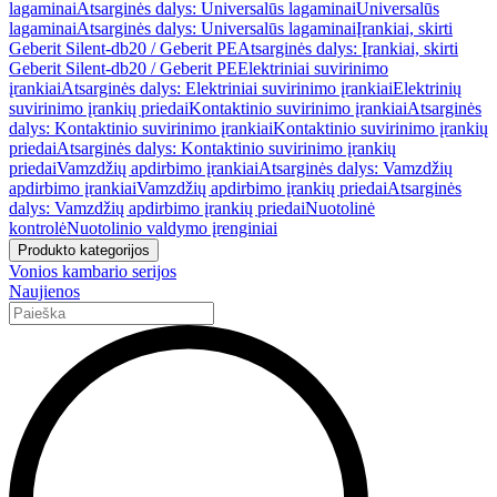
lagaminai
Atsarginės dalys: Universalūs lagaminai
Universalūs
lagaminai
Atsarginės dalys: Universalūs lagaminai
Įrankiai, skirti
Geberit Silent-db20 / Geberit PE
Atsarginės dalys: Įrankiai, skirti
Geberit Silent-db20 / Geberit PE
Elektriniai suvirinimo
įrankiai
Atsarginės dalys: Elektriniai suvirinimo įrankiai
Elektrinių
suvirinimo įrankių priedai
Kontaktinio suvirinimo įrankiai
Atsarginės
dalys: Kontaktinio suvirinimo įrankiai
Kontaktinio suvirinimo įrankių
priedai
Atsarginės dalys: Kontaktinio suvirinimo įrankių
priedai
Vamzdžių apdirbimo įrankiai
Atsarginės dalys: Vamzdžių
apdirbimo įrankiai
Vamzdžių apdirbimo įrankių priedai
Atsarginės
dalys: Vamzdžių apdirbimo įrankių priedai
Nuotolinė
kontrolė
Nuotolinio valdymo įrenginiai
Produkto kategorijos
Vonios kambario serijos
Naujienos