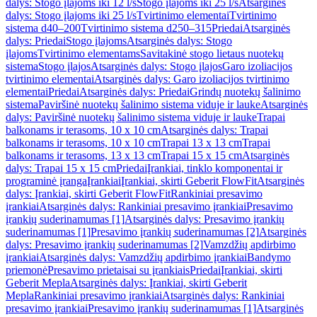
dalys: Stogo įlajoms iki 12 l/s
Stogo įlajoms iki 25 l/s
Atsarginės
dalys: Stogo įlajoms iki 25 l/s
Tvirtinimo elementai
Tvirtinimo
sistema d40–200
Tvirtinimo sistema d250–315
Priedai
Atsarginės
dalys: Priedai
Stogo įlajoms
Atsarginės dalys: Stogo
įlajoms
Tvirtinimo elementams
Savitakinė stogo lietaus nuotekų
sistema
Stogo įlajos
Atsarginės dalys: Stogo įlajos
Garo izoliacijos
tvirtinimo elementai
Atsarginės dalys: Garo izoliacijos tvirtinimo
elementai
Priedai
Atsarginės dalys: Priedai
Grindų nuotekų šalinimo
sistema
Paviršinė nuotekų šalinimo sistema viduje ir lauke
Atsarginės
dalys: Paviršinė nuotekų šalinimo sistema viduje ir lauke
Trapai
balkonams ir terasoms, 10 x 10 cm
Atsarginės dalys: Trapai
balkonams ir terasoms, 10 x 10 cm
Trapai 13 x 13 cm
Trapai
balkonams ir terasoms, 13 x 13 cm
Trapai 15 x 15 cm
Atsarginės
dalys: Trapai 15 x 15 cm
Priedai
Įrankiai, tinklo komponentai ir
programinė įranga
Įrankiai
Įrankiai, skirti Geberit FlowFit
Atsarginės
dalys: Įrankiai, skirti Geberit FlowFit
Rankiniai presavimo
įrankiai
Atsarginės dalys: Rankiniai presavimo įrankiai
Presavimo
įrankių suderinamumas [1]
Atsarginės dalys: Presavimo įrankių
suderinamumas [1]
Presavimo įrankių suderinamumas [2]
Atsarginės
dalys: Presavimo įrankių suderinamumas [2]
Vamzdžių apdirbimo
įrankiai
Atsarginės dalys: Vamzdžių apdirbimo įrankiai
Bandymo
priemonė
Presavimo prietaisai su įrankiais
Priedai
Įrankiai, skirti
Geberit Mepla
Atsarginės dalys: Įrankiai, skirti Geberit
Mepla
Rankiniai presavimo įrankiai
Atsarginės dalys: Rankiniai
presavimo įrankiai
Presavimo įrankių suderinamumas [1]
Atsarginės