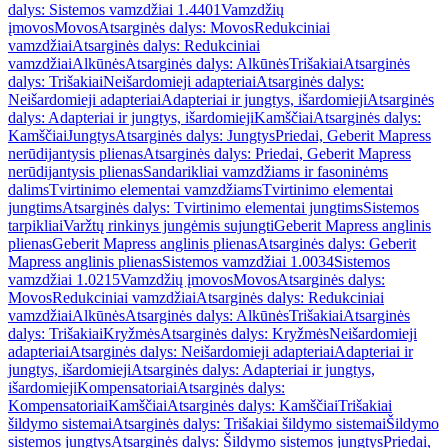
dalys: Sistemos vamzdžiai 1.4401
Vamzdžių
įmovos
Movos
Atsarginės dalys: Movos
Redukciniai
vamzdžiai
Atsarginės dalys: Redukciniai
vamzdžiai
Alkūnės
Atsarginės dalys: Alkūnės
Trišakiai
Atsarginės
dalys: Trišakiai
Neišardomieji adapteriai
Atsarginės dalys:
Neišardomieji adapteriai
Adapteriai ir jungtys, išardomieji
Atsarginės
dalys: Adapteriai ir jungtys, išardomieji
Kamščiai
Atsarginės dalys:
Kamščiai
Jungtys
Atsarginės dalys: Jungtys
Priedai, Geberit Mapress
nerūdijantysis plienas
Atsarginės dalys: Priedai, Geberit Mapress
nerūdijantysis plienas
Sandarikliai vamzdžiams ir fasoninėms
dalims
Tvirtinimo elementai vamzdžiams
Tvirtinimo elementai
jungtims
Atsarginės dalys: Tvirtinimo elementai jungtims
Sistemos
tarpikliai
Varžtų rinkinys jungėmis sujungti
Geberit Mapress anglinis
plienas
Geberit Mapress anglinis plienas
Atsarginės dalys: Geberit
Mapress anglinis plienas
Sistemos vamzdžiai 1.0034
Sistemos
vamzdžiai 1.0215
Vamzdžių įmovos
Movos
Atsarginės dalys:
Movos
Redukciniai vamzdžiai
Atsarginės dalys: Redukciniai
vamzdžiai
Alkūnės
Atsarginės dalys: Alkūnės
Trišakiai
Atsarginės
dalys: Trišakiai
Kryžmės
Atsarginės dalys: Kryžmės
Neišardomieji
adapteriai
Atsarginės dalys: Neišardomieji adapteriai
Adapteriai ir
jungtys, išardomieji
Atsarginės dalys: Adapteriai ir jungtys,
išardomieji
Kompensatoriai
Atsarginės dalys:
Kompensatoriai
Kamščiai
Atsarginės dalys: Kamščiai
Trišakiai
šildymo sistemai
Atsarginės dalys: Trišakiai šildymo sistemai
Šildymo
sistemos jungtys
Atsarginės dalys: Šildymo sistemos jungtys
Priedai,