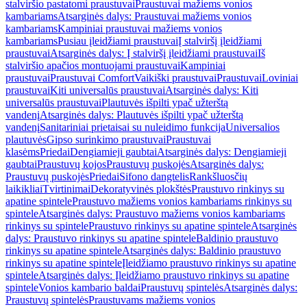
stalviršio pastatomi praustuvai
Praustuvai mažiems vonios
kambariams
Atsarginės dalys: Praustuvai mažiems vonios
kambariams
Kampiniai praustuvai mažiems vonios
kambariams
Pusiau įleidžiami praustuvai
Į stalviršį įleidžiami
praustuvai
Atsarginės dalys: Į stalviršį įleidžiami praustuvai
Iš
stalviršio apačios montuojami praustuvai
Kampiniai
praustuvai
Praustuvai Comfort
Vaikiški praustuvai
Praustuvai
Loviniai
praustuvai
Kiti universalūs praustuvai
Atsarginės dalys: Kiti
universalūs praustuvai
Plautuvės išpilti ypač užterštą
vandenį
Atsarginės dalys: Plautuvės išpilti ypač užterštą
vandenį
Sanitariniai prietaisai su nuleidimo funkcija
Universalios
plautuvės
Gipso surinkimo praustuvai
Praustuvai
klasėms
Priedai
Dengiamieji gaubtai
Atsarginės dalys: Dengiamieji
gaubtai
Praustuvų kojos
Praustuvų puskojės
Atsarginės dalys:
Praustuvų puskojės
Priedai
Sifono dangtelis
Rankšluosčių
laikikliai
Tvirtinimai
Dekoratyvinės plokštės
Praustuvo rinkinys su
apatine spintele
Praustuvo mažiems vonios kambariams rinkinys su
spintele
Atsarginės dalys: Praustuvo mažiems vonios kambariams
rinkinys su spintele
Praustuvo rinkinys su apatine spintele
Atsarginės
dalys: Praustuvo rinkinys su apatine spintele
Baldinio praustuvo
rinkinys su apatine spintele
Atsarginės dalys: Baldinio praustuvo
rinkinys su apatine spintele
Įleidžiamo praustuvo rinkinys su apatine
spintele
Atsarginės dalys: Įleidžiamo praustuvo rinkinys su apatine
spintele
Vonios kambario baldai
Praustuvų spintelės
Atsarginės dalys:
Praustuvų spintelės
Praustuvams mažiems vonios