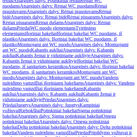
rėmai
Atsarginės dalys: Potinkiniai rėmai
Rėmai WC
puodams
Atsarginės dalys: Rėmai WC puodams
Rėmai
praustuvams
Atsarginės dalys: Rėmai praustuvams
Rėmai
bidė
Atsarginės dalys: Rėmai bidė
Rėmai pisuarams
Atsarginės dalys:
Rėmai pisuarams
Rėmai dušams
Atsarginės dalys: Rėmai
dušams
Priedai
WC puodų elementams
Tvirtinimo
elementams
Išoriniai bakeliai
Išoriniai bakeliai WC puodams, iš
plastiko
Atsarginės dalys: Išoriniai bakeliai WC puodams, iš
plastiko
Montuojami ant WC puodų
Atsarginės dalys: Montuojami
ant WC puodų
Kabantis aukštai
Atsarginės dalys: Kabantis
aukštai
Kabantis žemai ir vidutiniame aukštyje
Atsarginės dalys:
Kabantis žemai ir vidutiniame aukštyje
Išoriniai bakeliai WC
puodams, iš sanitarinės keramikos
Atsarginės dalys: Išoriniai bakeliai
WC puodams, iš sanitarinės keramikos
Montuojami ant WC
puodų
Atsarginės dalys: Montuojami ant WC puodų
Vandens
nuleidimo vamzdžiai išoriniams bakeliams
Atsarginės dalys: Vandens
nuleidimo vamzdžiai išoriniams bakeliams
Kabantis
aukštai
Atsarginės dalys: Kabantis aukštai
Kabantis žemai ir
vidutiniame aukštyje
Priedai
Atsarginės dalys:
Priedai
Jungtys
Atsarginės dalys: Jungtys
Kampiniai
vožtuvai
Riebokšliai
Potinkiniai bakeliai
Sigma potinkiniai
bakeliai
Atsarginės dalys: Sigma potinkiniai bakeliai
Omega
potinkiniai bakeliai
Atsarginės dalys: Omega potinkiniai
bakeliai
Delta potinkiniai bakeliai
Atsarginės dalys: Delta potinkiniai
bakeliai
Vandens nuleidimo vamzdžiai
Priedai
Pripildymo vožtuvai ir