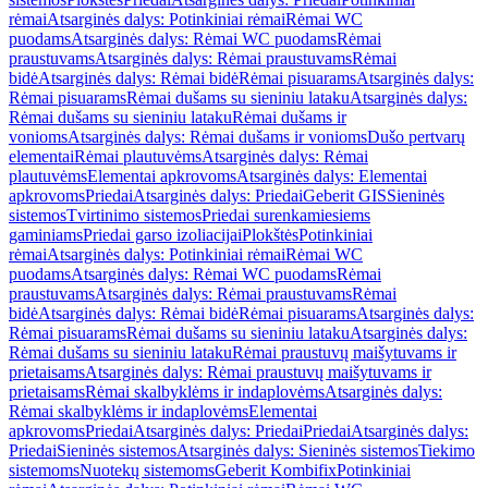
rėmai
Atsarginės dalys: Potinkiniai rėmai
Rėmai WC
puodams
Atsarginės dalys: Rėmai WC puodams
Rėmai
praustuvams
Atsarginės dalys: Rėmai praustuvams
Rėmai
bidė
Atsarginės dalys: Rėmai bidė
Rėmai pisuarams
Atsarginės dalys:
Rėmai pisuarams
Rėmai dušams su sieniniu lataku
Atsarginės dalys:
Rėmai dušams su sieniniu lataku
Rėmai dušams ir
vonioms
Atsarginės dalys: Rėmai dušams ir vonioms
Dušo pertvarų
elementai
Rėmai plautuvėms
Atsarginės dalys: Rėmai
plautuvėms
Elementai apkrovoms
Atsarginės dalys: Elementai
apkrovoms
Priedai
Atsarginės dalys: Priedai
Geberit GIS
Sieninės
sistemos
Tvirtinimo sistemos
Priedai surenkamiesiems
gaminiams
Priedai garso izoliacijai
Plokštės
Potinkiniai
rėmai
Atsarginės dalys: Potinkiniai rėmai
Rėmai WC
puodams
Atsarginės dalys: Rėmai WC puodams
Rėmai
praustuvams
Atsarginės dalys: Rėmai praustuvams
Rėmai
bidė
Atsarginės dalys: Rėmai bidė
Rėmai pisuarams
Atsarginės dalys:
Rėmai pisuarams
Rėmai dušams su sieniniu lataku
Atsarginės dalys:
Rėmai dušams su sieniniu lataku
Rėmai praustuvų maišytuvams ir
prietaisams
Atsarginės dalys: Rėmai praustuvų maišytuvams ir
prietaisams
Rėmai skalbyklėms ir indaplovėms
Atsarginės dalys:
Rėmai skalbyklėms ir indaplovėms
Elementai
apkrovoms
Priedai
Atsarginės dalys: Priedai
Priedai
Atsarginės dalys:
Priedai
Sieninės sistemos
Atsarginės dalys: Sieninės sistemos
Tiekimo
sistemoms
Nuotekų sistemoms
Geberit Kombifix
Potinkiniai