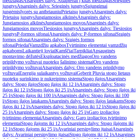
medžiagas
Atsarginės dalys: Adapteriai į kitas medžiagas
Srieginės
jungtys
Atsarginės dalys: Srieginės jungtys
Sujungimai
jungėmis
Įvorės su antbriauniu
Prietaisų jungtys
Atsarginės dalys:
Prietaisų jungtys
Jungiamosios alkūnės
Atsarginės dalys:
Jungiamosios alkūnės
Jungiamosios movos
Atsarginės dalys:
Jungiamosios movos
Tiesiosios jungtys
Atsarginės dalys: Tiesiosios
jungtys
P-formos sifonai
Atsarginės dalys: P-formos sifonai
Sraigės
formos sifonai
Atsarginės dalys: Sraigės formos
sifonai
Priedai
Vamzdžių apkabos
Tvirtinimo elementai vamzdžių
apkaboms
Laikantieji loviai
Kamščiai
Tarpikliai
Apsauginės
montavimo dėžutės
Eksploatacinės medžiagos
Oro vandens
pripildymo vožtuvai nuotekų šalinimo sistemai
Oro vandens
pripildymo vožtuvai
Atsarginės dalys: Oro vandens pripildymo
vožtuvai
Energiją sulaikantys vožtuvai
Geberit Pluvia stogo lietaus
nuotekų surinkimo ir nukreipimo sistema
Stogo įlajos
Atsarginės
dalys: Stogo įlajos
Stogo įlajos iki 12 l/s
Atsarginės dalys: Stogo
įlajos iki 12 l/s
Stogo įlajos iki 25 l/s
Atsarginės dalys: Stogo įlajos iki
25 l/s
Stogo įlajos iki 100 l/s
Atsarginės dalys: Stogo įlajos iki 100
l/s
Stogo įlajos latakams
Atsarginės dalys: Stogo įlajos latakams
Stogo
įlajos iki 12 l/s
Atsarginės dalys: Stogo įlajos iki 12 l/s
Stogo įlajos iki
25 l/s
Atsarginės dalys: Stogo įlajos iki 25 l/s
Garo izoliacijos
tvirtinimo elementai
Atsarginės dalys: Garo izoliacijos tvirtinimo
elementai
Stogo įlajoms iki 12 l/s
Atsarginės dalys: Stogo įlajoms iki
12 l/s
Stogo įlajoms iki 25 l/s
Avariniai persipylimo įtaisai
Atsarginės
dalys: Avariniai persipylimo įtaisai
Stogo įlajoms iki 12 l/s
Atsarginės