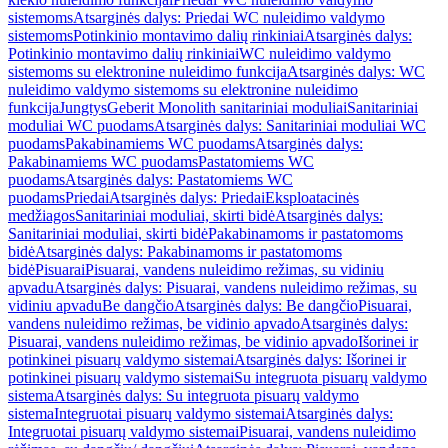
sistemoms
Atsarginės dalys: Priedai WC nuleidimo valdymo
sistemoms
Potinkinio montavimo dalių rinkiniai
Atsarginės dalys:
Potinkinio montavimo dalių rinkiniai
WC nuleidimo valdymo
sistemoms su elektronine nuleidimo funkcija
Atsarginės dalys: WC
nuleidimo valdymo sistemoms su elektronine nuleidimo
funkcija
Jungtys
Geberit Monolith sanitariniai moduliai
Sanitariniai
moduliai WC puodams
Atsarginės dalys: Sanitariniai moduliai WC
puodams
Pakabinamiems WC puodams
Atsarginės dalys:
Pakabinamiems WC puodams
Pastatomiems WC
puodams
Atsarginės dalys: Pastatomiems WC
puodams
Priedai
Atsarginės dalys: Priedai
Eksploatacinės
medžiagos
Sanitariniai moduliai, skirti bidė
Atsarginės dalys:
Sanitariniai moduliai, skirti bidė
Pakabinamoms ir pastatomoms
bidė
Atsarginės dalys: Pakabinamoms ir pastatomoms
bidė
Pisuarai
Pisuarai, vandens nuleidimo režimas, su vidiniu
apvadu
Atsarginės dalys: Pisuarai, vandens nuleidimo režimas, su
vidiniu apvadu
Be dangčio
Atsarginės dalys: Be dangčio
Pisuarai,
vandens nuleidimo režimas, be vidinio apvado
Atsarginės dalys:
Pisuarai, vandens nuleidimo režimas, be vidinio apvado
Išorinei ir
potinkinei pisuarų valdymo sistemai
Atsarginės dalys: Išorinei ir
potinkinei pisuarų valdymo sistemai
Su integruota pisuarų valdymo
sistema
Atsarginės dalys: Su integruota pisuarų valdymo
sistema
Integruotai pisuarų valdymo sistemai
Atsarginės dalys:
Integruotai pisuarų valdymo sistemai
Pisuarai, vandens nuleidimo