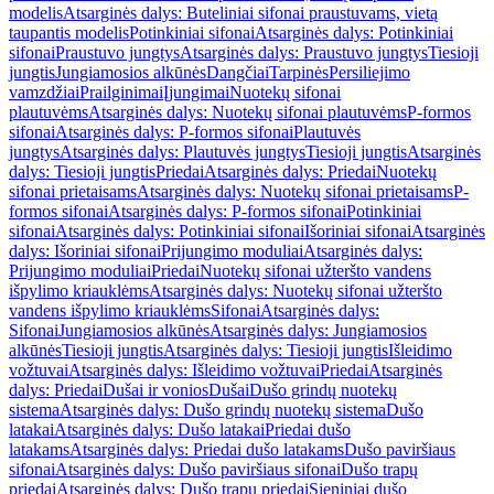
modelis
Atsarginės dalys: Buteliniai sifonai praustuvams, vietą
taupantis modelis
Potinkiniai sifonai
Atsarginės dalys: Potinkiniai
sifonai
Praustuvo jungtys
Atsarginės dalys: Praustuvo jungtys
Tiesioji
jungtis
Jungiamosios alkūnės
Dangčiai
Tarpinės
Persiliejimo
vamzdžiai
Prailginimai
Įjungimai
Nuotekų sifonai
plautuvėms
Atsarginės dalys: Nuotekų sifonai plautuvėms
P-formos
sifonai
Atsarginės dalys: P-formos sifonai
Plautuvės
jungtys
Atsarginės dalys: Plautuvės jungtys
Tiesioji jungtis
Atsarginės
dalys: Tiesioji jungtis
Priedai
Atsarginės dalys: Priedai
Nuotekų
sifonai prietaisams
Atsarginės dalys: Nuotekų sifonai prietaisams
P-
formos sifonai
Atsarginės dalys: P-formos sifonai
Potinkiniai
sifonai
Atsarginės dalys: Potinkiniai sifonai
Išoriniai sifonai
Atsarginės
dalys: Išoriniai sifonai
Prijungimo moduliai
Atsarginės dalys:
Prijungimo moduliai
Priedai
Nuotekų sifonai užteršto vandens
išpylimo kriauklėms
Atsarginės dalys: Nuotekų sifonai užteršto
vandens išpylimo kriauklėms
Sifonai
Atsarginės dalys:
Sifonai
Jungiamosios alkūnės
Atsarginės dalys: Jungiamosios
alkūnės
Tiesioji jungtis
Atsarginės dalys: Tiesioji jungtis
Išleidimo
vožtuvai
Atsarginės dalys: Išleidimo vožtuvai
Priedai
Atsarginės
dalys: Priedai
Dušai ir vonios
Dušai
Dušo grindų nuotekų
sistema
Atsarginės dalys: Dušo grindų nuotekų sistema
Dušo
latakai
Atsarginės dalys: Dušo latakai
Priedai dušo
latakams
Atsarginės dalys: Priedai dušo latakams
Dušo paviršiaus
sifonai
Atsarginės dalys: Dušo paviršiaus sifonai
Dušo trapų
priedai
Atsarginės dalys: Dušo trapų priedai
Sieniniai dušo