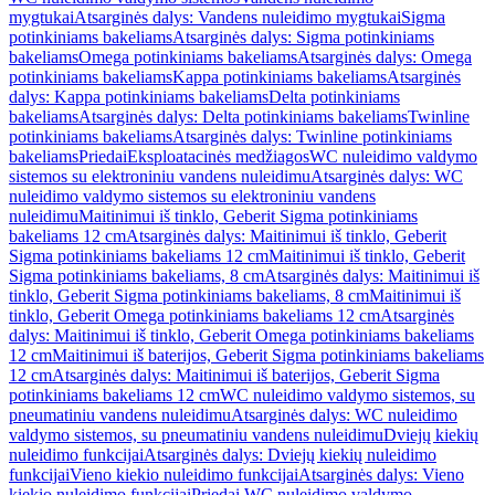
mygtukai
Atsarginės dalys: Vandens nuleidimo mygtukai
Sigma
potinkiniams bakeliams
Atsarginės dalys: Sigma potinkiniams
bakeliams
Omega potinkiniams bakeliams
Atsarginės dalys: Omega
potinkiniams bakeliams
Kappa potinkiniams bakeliams
Atsarginės
dalys: Kappa potinkiniams bakeliams
Delta potinkiniams
bakeliams
Atsarginės dalys: Delta potinkiniams bakeliams
Twinline
potinkiniams bakeliams
Atsarginės dalys: Twinline potinkiniams
bakeliams
Priedai
Eksploatacinės medžiagos
WC nuleidimo valdymo
sistemos su elektroniniu vandens nuleidimu
Atsarginės dalys: WC
nuleidimo valdymo sistemos su elektroniniu vandens
nuleidimu
Maitinimui iš tinklo, Geberit Sigma potinkiniams
bakeliams 12 cm
Atsarginės dalys: Maitinimui iš tinklo, Geberit
Sigma potinkiniams bakeliams 12 cm
Maitinimui iš tinklo, Geberit
Sigma potinkiniams bakeliams, 8 cm
Atsarginės dalys: Maitinimui iš
tinklo, Geberit Sigma potinkiniams bakeliams, 8 cm
Maitinimui iš
tinklo, Geberit Omega potinkiniams bakeliams 12 cm
Atsarginės
dalys: Maitinimui iš tinklo, Geberit Omega potinkiniams bakeliams
12 cm
Maitinimui iš baterijos, Geberit Sigma potinkiniams bakeliams
12 cm
Atsarginės dalys: Maitinimui iš baterijos, Geberit Sigma
potinkiniams bakeliams 12 cm
WC nuleidimo valdymo sistemos, su
pneumatiniu vandens nuleidimu
Atsarginės dalys: WC nuleidimo
valdymo sistemos, su pneumatiniu vandens nuleidimu
Dviejų kiekių
nuleidimo funkcijai
Atsarginės dalys: Dviejų kiekių nuleidimo
funkcijai
Vieno kiekio nuleidimo funkcijai
Atsarginės dalys: Vieno
kiekio nuleidimo funkcijai
Priedai WC nuleidimo valdymo