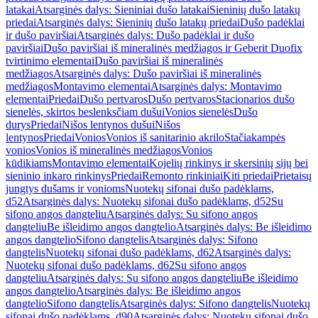
latakai
Atsarginės dalys: Sieniniai dušo latakai
Sieninių dušo latakų
priedai
Atsarginės dalys: Sieninių dušo latakų priedai
Dušo padėklai
ir dušo paviršiai
Atsarginės dalys: Dušo padėklai ir dušo
paviršiai
Dušo paviršiai iš mineralinės medžiagos ir Geberit Duofix
tvirtinimo elementai
Dušo paviršiai iš mineralinės
medžiagos
Atsarginės dalys: Dušo paviršiai iš mineralinės
medžiagos
Montavimo elementai
Atsarginės dalys: Montavimo
elementai
Priedai
Dušo pertvaros
Dušo pertvaros
Stacionarios dušo
sienelės, skirtos beslenksčiam dušui
Vonios sienelės
Dušo
durys
Priedai
Nišos lentynos dušui
Nišos
lentynos
Priedai
Vonios
Vonios iš sanitarinio akrilo
Stačiakampės
vonios
Vonios iš mineralinės medžiagos
Vonios
kūdikiams
Montavimo elementai
Kojelių rinkinys ir skersinių sijų bei
sieninio inkaro rinkinys
Priedai
Remonto rinkiniai
Kiti priedai
Prietaisų
jungtys dušams ir vonioms
Nuotekų sifonai dušo padėklams,
d52
Atsarginės dalys: Nuotekų sifonai dušo padėklams, d52
Su
sifono angos dangteliu
Atsarginės dalys: Su sifono angos
dangteliu
Be išleidimo angos dangtelio
Atsarginės dalys: Be išleidimo
angos dangtelio
Sifono dangtelis
Atsarginės dalys: Sifono
dangtelis
Nuotekų sifonai dušo padėklams, d62
Atsarginės dalys:
Nuotekų sifonai dušo padėklams, d62
Su sifono angos
dangteliu
Atsarginės dalys: Su sifono angos dangteliu
Be išleidimo
angos dangtelio
Atsarginės dalys: Be išleidimo angos
dangtelio
Sifono dangtelis
Atsarginės dalys: Sifono dangtelis
Nuotekų
sifonai dušo padėklams, d90
Atsarginės dalys: Nuotekų sifonai dušo