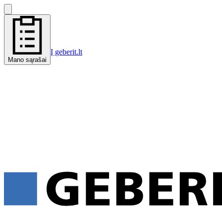
Į geberit.lt
Mano sąrašai