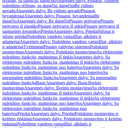
rėžimas, su dangčiu/ dangčiui
Atsarginės dalys: Pisuarai, vandens
nuleidimo rėžimas, su dangčiu/ dangčiui
Be vidinio
apvado
Atsarginės dalys: Be vidinio apvado
Pisuarai,
bevandeniai
Atsarginės dalys: Pisuarai, bevandeniai
Be
dangčio
Atsarginės dalys: Be dangčio
Pisuarų pertvaros
Pisuarų
pertvaros iš plastiko
Pisuarų pertvaros iš stiklo
Pisuarų pertvaros iš
sanitarinės keramikos
Priedai
Atsarginės dalys: Priedai
Sifonai ir
sifonų priedai
Nuleidimo vandens vamzdžiai, alkūnės ir
adapteriai
Atsarginės dalys: Nuleidimo vandens vamzdžiai, alkūnės
ir adapteriai
Tvirtinimai
Pisuarų valdymo sistemos
Potinkinis
montavimas
Atsarginės dalys: Potinkinis montavimas
Su elektronine
nuleidimo funkcija, maitinimas iš tinklo
Atsarginės dalys: Su
elektronine nuleidimo funkcija, maitinimas iš tinklo
Su elektronine
nuleidimo funkcija, maitinimas nuo baterijos
Atsarginės dalys: Su
elektronine nuleidimo funkcija, maitinimas nuo baterijos
Su
pneumatine nuleidimo funkcija
Atsarginės dalys: Su pneumatine
nuleidimo funkcija
Basic
Atsarginės dalys: Basic
Išorinis
montavimas
Atsarginės dalys: Išorinis montavimas
Su elektronine
nuleidimo funkcija, maitinimas iš tinklo
Atsarginės dalys: Su
elektronine nuleidimo funkcija, maitinimas iš tinklo
Su elektronine
nuleidimo funkcija, maitinimas nuo baterijos
Atsarginės dalys: Su
elektronine nuleidimo funkcija, maitinimas nuo
baterijos
Priedai
Atsarginės dalys: Priedai
Potinkinio montavimo ir
keitimo rinkiniai
Atsarginės dalys: Potinkinio montavimo ir keitimo
rinkiniai
Nuleidimo vandens vamzdžiai, alkūnės ir