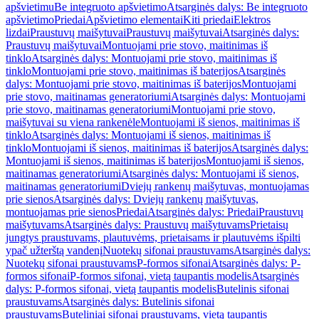
apšvietimu
Be integruoto apšvietimo
Atsarginės dalys: Be integruoto
apšvietimo
Priedai
Apšvietimo elementai
Kiti priedai
Elektros
lizdai
Praustuvų maišytuvai
Praustuvų maišytuvai
Atsarginės dalys:
Praustuvų maišytuvai
Montuojami prie stovo, maitinimas iš
tinklo
Atsarginės dalys: Montuojami prie stovo, maitinimas iš
tinklo
Montuojami prie stovo, maitinimas iš baterijos
Atsarginės
dalys: Montuojami prie stovo, maitinimas iš baterijos
Montuojami
prie stovo, maitinamas generatoriumi
Atsarginės dalys: Montuojami
prie stovo, maitinamas generatoriumi
Montuojami prie stovo,
maišytuvai su viena rankenėle
Montuojami iš sienos, maitinimas iš
tinklo
Atsarginės dalys: Montuojami iš sienos, maitinimas iš
tinklo
Montuojami iš sienos, maitinimas iš baterijos
Atsarginės dalys:
Montuojami iš sienos, maitinimas iš baterijos
Montuojami iš sienos,
maitinamas generatoriumi
Atsarginės dalys: Montuojami iš sienos,
maitinamas generatoriumi
Dviejų rankenų maišytuvas, montuojamas
prie sienos
Atsarginės dalys: Dviejų rankenų maišytuvas,
montuojamas prie sienos
Priedai
Atsarginės dalys: Priedai
Praustuvų
maišytuvams
Atsarginės dalys: Praustuvų maišytuvams
Prietaisų
jungtys praustuvams, plautuvėms, prietaisams ir plautuvėms išpilti
ypač užterštą vandenį
Nuotekų sifonai praustuvams
Atsarginės dalys:
Nuotekų sifonai praustuvams
P-formos sifonai
Atsarginės dalys: P-
formos sifonai
P-formos sifonai, vietą taupantis modelis
Atsarginės
dalys: P-formos sifonai, vietą taupantis modelis
Butelinis sifonai
praustuvams
Atsarginės dalys: Butelinis sifonai
praustuvams
Buteliniai sifonai praustuvams, vietą taupantis