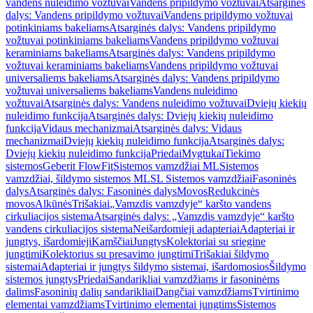
vandens nuleidimo vožtuvai
Vandens pripildymo vožtuvai
Atsarginės
dalys: Vandens pripildymo vožtuvai
Vandens pripildymo vožtuvai
potinkiniams bakeliams
Atsarginės dalys: Vandens pripildymo
vožtuvai potinkiniams bakeliams
Vandens pripildymo vožtuvai
keraminiams bakeliams
Atsarginės dalys: Vandens pripildymo
vožtuvai keraminiams bakeliams
Vandens pripildymo vožtuvai
universaliems bakeliams
Atsarginės dalys: Vandens pripildymo
vožtuvai universaliems bakeliams
Vandens nuleidimo
vožtuvai
Atsarginės dalys: Vandens nuleidimo vožtuvai
Dviejų kiekių
nuleidimo funkcija
Atsarginės dalys: Dviejų kiekių nuleidimo
funkcija
Vidaus mechanizmai
Atsarginės dalys: Vidaus
mechanizmai
Dviejų kiekių nuleidimo funkcija
Atsarginės dalys:
Dviejų kiekių nuleidimo funkcija
Priedai
Mygtukai
Tiekimo
sistemos
Geberit FlowFit
Sistemos vamzdžiai ML
Sistemos
vamzdžiai, šildymo sistemos ML
SL Sistemos vamzdžiai
Fasoninės
dalys
Atsarginės dalys: Fasoninės dalys
Movos
Redukcinės
movos
Alkūnės
Trišakiai
„Vamzdis vamzdyje“ karšto vandens
cirkuliacijos sistema
Atsarginės dalys: „Vamzdis vamzdyje“ karšto
vandens cirkuliacijos sistema
Neišardomieji adapteriai
Adapteriai ir
jungtys, išardomieji
Kamščiai
Jungtys
Kolektoriai su sriegine
jungtimi
Kolektorius su presavimo jungtimi
Trišakiai šildymo
sistemai
Adapteriai ir jungtys šildymo sistemai, išardomosios
Šildymo
sistemos jungtys
Priedai
Sandarikliai vamzdžiams ir fasoninėms
dalims
Fasoninių dalių sandarikliai
Dangčiai vamzdžiams
Tvirtinimo
elementai vamzdžiams
Tvirtinimo elementai jungtims
Sistemos