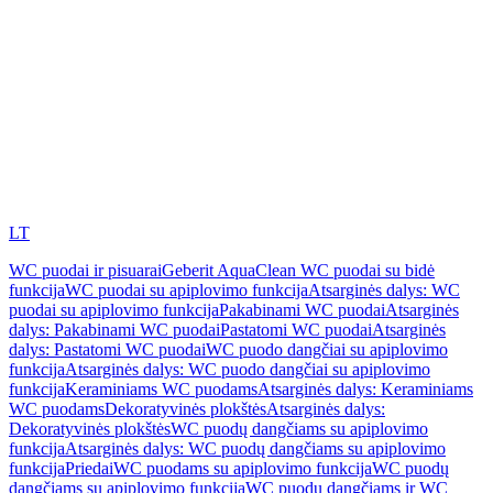
LT
WC puodai ir pisuarai
Geberit AquaClean WC puodai su bidė
funkcija
WC puodai su apiplovimo funkcija
Atsarginės dalys: WC
puodai su apiplovimo funkcija
Pakabinami WC puodai
Atsarginės
dalys: Pakabinami WC puodai
Pastatomi WC puodai
Atsarginės
dalys: Pastatomi WC puodai
WC puodo dangčiai su apiplovimo
funkcija
Atsarginės dalys: WC puodo dangčiai su apiplovimo
funkcija
Keraminiams WC puodams
Atsarginės dalys: Keraminiams
WC puodams
Dekoratyvinės plokštės
Atsarginės dalys:
Dekoratyvinės plokštės
WC puodų dangčiams su apiplovimo
funkcija
Atsarginės dalys: WC puodų dangčiams su apiplovimo
funkcija
Priedai
WC puodams su apiplovimo funkcija
WC puodų
dangčiams su apiplovimo funkcija
WC puodų dangčiams ir WC