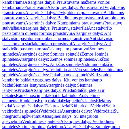
kambariams
Atsarginės dalys: Praustuvams mažiems vonios
kambariams
Praustuvams
Atsarginės dalys: Praustuvams
Dvigubiems
praustuvams
Atsarginės dalys: Dvigubiems praustuvams
Baldiniams
praustuvams
Atsarginės dalys: Baldiniams praustuvams
Kampiniams
praustuvams
Atsarginės dalys: Kampiniams praustuvams
Praustuvų
stalviršiai
Atsarginės dalys: Praustuvų stalviršiai
Ant stalviršio
pastatomam dubens formos praustuvui
Atsarginės dalys: Ant
stalviršio pastatomam dubens formos praustuvui
Ant stalviršio
pastatomam stačiakampiam praustuvui
Atsarginės dalys: Ant
stalviršio pastatomam stačiakampiam praustuvui
Šoninės
spintelės
Atsarginės dalys: Šoninės spintelės
Žemos šoninės
spintelės
Atsarginės dalys: Žemos šoninės spintelės
Aukštos
spintelės
Atsarginės dalys: Aukštos spintelės
Vidutinio aukščio
spintelės
Atsarginės dalys: Vidutinio aukščio spintelės
Pakabinamos
spintelės
Atsarginės dalys: Pakabinamos spintelės
Kiti vonios
kambario baldai
Atsarginės dalys: Kiti vonios kambario
baldai
Sieninės lentynos
Atsarginės dalys: Sieninės
lentynos
Priedai
Atsarginės dalys: Priedai
Stalčių įdėklai ir
dėžutės
Rankšluosčių laikikliai ir kabliukai
Apšvietimo
elementai
Rankenos
Kojų rinkiniai
Magnetinės lentos
Elektros
lizdai
Atsarginės dalys: Elektros lizdai
Kiti priedai
Veidrodžiai ir
veidrodinės spintelės
Veidrodžiai
Atsarginės dalys: Veidrodžiai
Su
integruotu apšvietimu
Atsarginės dalys: Su integruotu
apšvietimu
Veidrodinės spintelės
Atsarginės dalys: Veidrodinės
spintelės
Su integruotu apšvietimu
Atsarginės dalys: Su integruotu