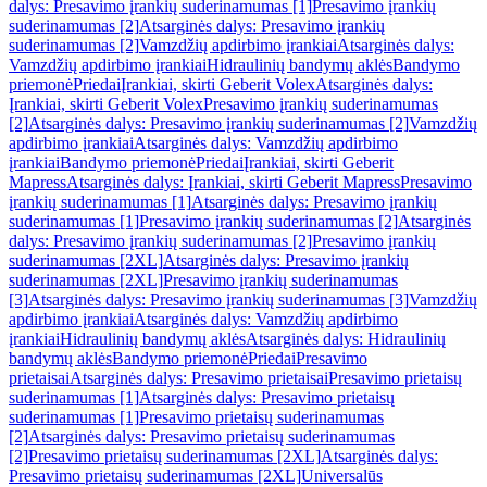
dalys: Presavimo įrankių suderinamumas [1]
Presavimo įrankių
suderinamumas [2]
Atsarginės dalys: Presavimo įrankių
suderinamumas [2]
Vamzdžių apdirbimo įrankiai
Atsarginės dalys:
Vamzdžių apdirbimo įrankiai
Hidraulinių bandymų aklės
Bandymo
priemonė
Priedai
Įrankiai, skirti Geberit Volex
Atsarginės dalys:
Įrankiai, skirti Geberit Volex
Presavimo įrankių suderinamumas
[2]
Atsarginės dalys: Presavimo įrankių suderinamumas [2]
Vamzdžių
apdirbimo įrankiai
Atsarginės dalys: Vamzdžių apdirbimo
įrankiai
Bandymo priemonė
Priedai
Įrankiai, skirti Geberit
Mapress
Atsarginės dalys: Įrankiai, skirti Geberit Mapress
Presavimo
įrankių suderinamumas [1]
Atsarginės dalys: Presavimo įrankių
suderinamumas [1]
Presavimo įrankių suderinamumas [2]
Atsarginės
dalys: Presavimo įrankių suderinamumas [2]
Presavimo įrankių
suderinamumas [2XL]
Atsarginės dalys: Presavimo įrankių
suderinamumas [2XL]
Presavimo įrankių suderinamumas
[3]
Atsarginės dalys: Presavimo įrankių suderinamumas [3]
Vamzdžių
apdirbimo įrankiai
Atsarginės dalys: Vamzdžių apdirbimo
įrankiai
Hidraulinių bandymų aklės
Atsarginės dalys: Hidraulinių
bandymų aklės
Bandymo priemonė
Priedai
Presavimo
prietaisai
Atsarginės dalys: Presavimo prietaisai
Presavimo prietaisų
suderinamumas [1]
Atsarginės dalys: Presavimo prietaisų
suderinamumas [1]
Presavimo prietaisų suderinamumas
[2]
Atsarginės dalys: Presavimo prietaisų suderinamumas
[2]
Presavimo prietaisų suderinamumas [2XL]
Atsarginės dalys:
Presavimo prietaisų suderinamumas [2XL]
Universalūs