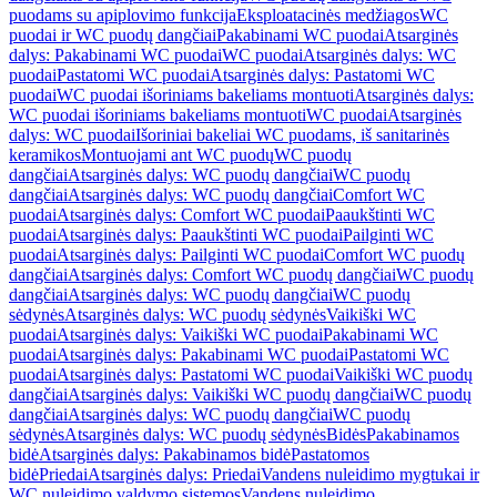
puodams su apiplovimo funkcija
Eksploatacinės medžiagos
WC
puodai ir WC puodų dangčiai
Pakabinami WC puodai
Atsarginės
dalys: Pakabinami WC puodai
WC puodai
Atsarginės dalys: WC
puodai
Pastatomi WC puodai
Atsarginės dalys: Pastatomi WC
puodai
WC puodai išoriniams bakeliams montuoti
Atsarginės dalys:
WC puodai išoriniams bakeliams montuoti
WC puodai
Atsarginės
dalys: WC puodai
Išoriniai bakeliai WC puodams, iš sanitarinės
keramikos
Montuojami ant WC puodų
WC puodų
dangčiai
Atsarginės dalys: WC puodų dangčiai
WC puodų
dangčiai
Atsarginės dalys: WC puodų dangčiai
Comfort WC
puodai
Atsarginės dalys: Comfort WC puodai
Paaukštinti WC
puodai
Atsarginės dalys: Paaukštinti WC puodai
Pailginti WC
puodai
Atsarginės dalys: Pailginti WC puodai
Comfort WC puodų
dangčiai
Atsarginės dalys: Comfort WC puodų dangčiai
WC puodų
dangčiai
Atsarginės dalys: WC puodų dangčiai
WC puodų
sėdynės
Atsarginės dalys: WC puodų sėdynės
Vaikiški WC
puodai
Atsarginės dalys: Vaikiški WC puodai
Pakabinami WC
puodai
Atsarginės dalys: Pakabinami WC puodai
Pastatomi WC
puodai
Atsarginės dalys: Pastatomi WC puodai
Vaikiški WC puodų
dangčiai
Atsarginės dalys: Vaikiški WC puodų dangčiai
WC puodų
dangčiai
Atsarginės dalys: WC puodų dangčiai
WC puodų
sėdynės
Atsarginės dalys: WC puodų sėdynės
Bidės
Pakabinamos
bidė
Atsarginės dalys: Pakabinamos bidė
Pastatomos
bidė
Priedai
Atsarginės dalys: Priedai
Vandens nuleidimo mygtukai ir
WC nuleidimo valdymo sistemos
Vandens nuleidimo