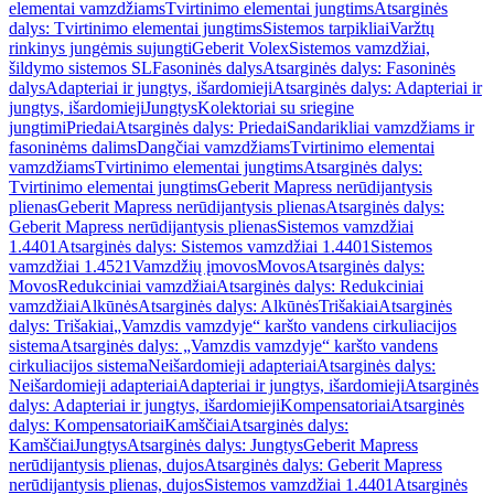
elementai vamzdžiams
Tvirtinimo elementai jungtims
Atsarginės
dalys: Tvirtinimo elementai jungtims
Sistemos tarpikliai
Varžtų
rinkinys jungėmis sujungti
Geberit Volex
Sistemos vamzdžiai,
šildymo sistemos SL
Fasoninės dalys
Atsarginės dalys: Fasoninės
dalys
Adapteriai ir jungtys, išardomieji
Atsarginės dalys: Adapteriai ir
jungtys, išardomieji
Jungtys
Kolektoriai su sriegine
jungtimi
Priedai
Atsarginės dalys: Priedai
Sandarikliai vamzdžiams ir
fasoninėms dalims
Dangčiai vamzdžiams
Tvirtinimo elementai
vamzdžiams
Tvirtinimo elementai jungtims
Atsarginės dalys:
Tvirtinimo elementai jungtims
Geberit Mapress nerūdijantysis
plienas
Geberit Mapress nerūdijantysis plienas
Atsarginės dalys:
Geberit Mapress nerūdijantysis plienas
Sistemos vamzdžiai
1.4401
Atsarginės dalys: Sistemos vamzdžiai 1.4401
Sistemos
vamzdžiai 1.4521
Vamzdžių įmovos
Movos
Atsarginės dalys:
Movos
Redukciniai vamzdžiai
Atsarginės dalys: Redukciniai
vamzdžiai
Alkūnės
Atsarginės dalys: Alkūnės
Trišakiai
Atsarginės
dalys: Trišakiai
„Vamzdis vamzdyje“ karšto vandens cirkuliacijos
sistema
Atsarginės dalys: „Vamzdis vamzdyje“ karšto vandens
cirkuliacijos sistema
Neišardomieji adapteriai
Atsarginės dalys:
Neišardomieji adapteriai
Adapteriai ir jungtys, išardomieji
Atsarginės
dalys: Adapteriai ir jungtys, išardomieji
Kompensatoriai
Atsarginės
dalys: Kompensatoriai
Kamščiai
Atsarginės dalys:
Kamščiai
Jungtys
Atsarginės dalys: Jungtys
Geberit Mapress
nerūdijantysis plienas, dujos
Atsarginės dalys: Geberit Mapress
nerūdijantysis plienas, dujos
Sistemos vamzdžiai 1.4401
Atsarginės