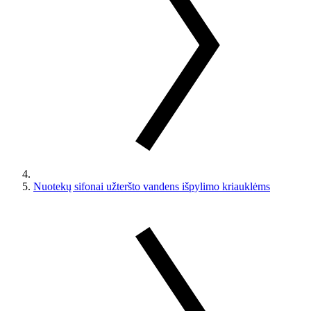
Nuotekų sifonai užteršto vandens išpylimo kriauklėms