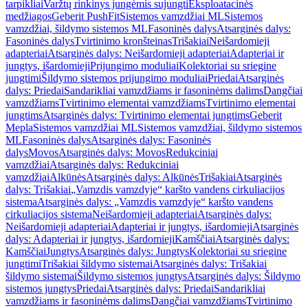
tarpikliai
Varžtų rinkinys jungėmis sujungti
Eksploatacinės
medžiagos
Geberit PushFit
Sistemos vamzdžiai ML
Sistemos
vamzdžiai, šildymo sistemos ML
Fasoninės dalys
Atsarginės dalys:
Fasoninės dalys
Tvirtinimo kronšteinas
Trišakiai
Neišardomieji
adapteriai
Atsarginės dalys: Neišardomieji adapteriai
Adapteriai ir
jungtys, išardomieji
Prijungimo moduliai
Kolektoriai su sriegine
jungtimi
Šildymo sistemos prijungimo moduliai
Priedai
Atsarginės
dalys: Priedai
Sandarikliai vamzdžiams ir fasoninėms dalims
Dangčiai
vamzdžiams
Tvirtinimo elementai vamzdžiams
Tvirtinimo elementai
jungtims
Atsarginės dalys: Tvirtinimo elementai jungtims
Geberit
Mepla
Sistemos vamzdžiai ML
Sistemos vamzdžiai, šildymo sistemos
ML
Fasoninės dalys
Atsarginės dalys: Fasoninės
dalys
Movos
Atsarginės dalys: Movos
Redukciniai
vamzdžiai
Atsarginės dalys: Redukciniai
vamzdžiai
Alkūnės
Atsarginės dalys: Alkūnės
Trišakiai
Atsarginės
dalys: Trišakiai
„Vamzdis vamzdyje“ karšto vandens cirkuliacijos
sistema
Atsarginės dalys: „Vamzdis vamzdyje“ karšto vandens
cirkuliacijos sistema
Neišardomieji adapteriai
Atsarginės dalys:
Neišardomieji adapteriai
Adapteriai ir jungtys, išardomieji
Atsarginės
dalys: Adapteriai ir jungtys, išardomieji
Kamščiai
Atsarginės dalys:
Kamščiai
Jungtys
Atsarginės dalys: Jungtys
Kolektoriai su sriegine
jungtimi
Trišakiai šildymo sistemai
Atsarginės dalys: Trišakiai
šildymo sistemai
Šildymo sistemos jungtys
Atsarginės dalys: Šildymo
sistemos jungtys
Priedai
Atsarginės dalys: Priedai
Sandarikliai
vamzdžiams ir fasoninėms dalims
Dangčiai vamzdžiams
Tvirtinimo