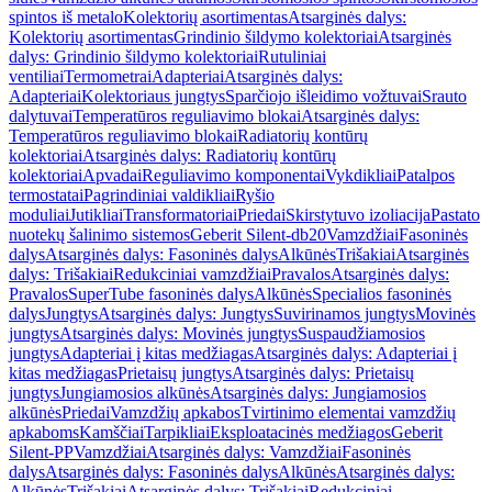
spintos iš metalo
Kolektorių asortimentas
Atsarginės dalys:
Kolektorių asortimentas
Grindinio šildymo kolektoriai
Atsarginės
dalys: Grindinio šildymo kolektoriai
Rutuliniai
ventiliai
Termometrai
Adapteriai
Atsarginės dalys:
Adapteriai
Kolektoriaus jungtys
Sparčiojo išleidimo vožtuvai
Srauto
dalytuvai
Temperatūros reguliavimo blokai
Atsarginės dalys:
Temperatūros reguliavimo blokai
Radiatorių kontūrų
kolektoriai
Atsarginės dalys: Radiatorių kontūrų
kolektoriai
Apvadai
Reguliavimo komponentai
Vykdikliai
Patalpos
termostatai
Pagrindiniai valdikliai
Ryšio
moduliai
Jutikliai
Transformatoriai
Priedai
Skirstytuvo izoliacija
Pastato
nuotekų šalinimo sistemos
Geberit Silent-db20
Vamzdžiai
Fasoninės
dalys
Atsarginės dalys: Fasoninės dalys
Alkūnės
Trišakiai
Atsarginės
dalys: Trišakiai
Redukciniai vamzdžiai
Pravalos
Atsarginės dalys:
Pravalos
SuperTube fasoninės dalys
Alkūnės
Specialios fasoninės
dalys
Jungtys
Atsarginės dalys: Jungtys
Suvirinamos jungtys
Movinės
jungtys
Atsarginės dalys: Movinės jungtys
Suspaudžiamosios
jungtys
Adapteriai į kitas medžiagas
Atsarginės dalys: Adapteriai į
kitas medžiagas
Prietaisų jungtys
Atsarginės dalys: Prietaisų
jungtys
Jungiamosios alkūnės
Atsarginės dalys: Jungiamosios
alkūnės
Priedai
Vamzdžių apkabos
Tvirtinimo elementai vamzdžių
apkaboms
Kamščiai
Tarpikliai
Eksploatacinės medžiagos
Geberit
Silent-PP
Vamzdžiai
Atsarginės dalys: Vamzdžiai
Fasoninės
dalys
Atsarginės dalys: Fasoninės dalys
Alkūnės
Atsarginės dalys:
Alkūnės
Trišakiai
Atsarginės dalys: Trišakiai
Redukciniai