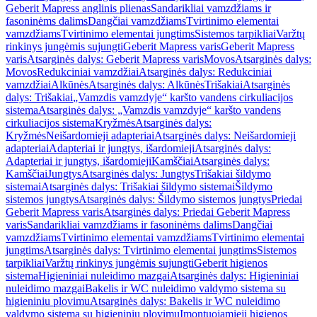
Geberit Mapress anglinis plienas
Sandarikliai vamzdžiams ir
fasoninėms dalims
Dangčiai vamzdžiams
Tvirtinimo elementai
vamzdžiams
Tvirtinimo elementai jungtims
Sistemos tarpikliai
Varžtų
rinkinys jungėmis sujungti
Geberit Mapress varis
Geberit Mapress
varis
Atsarginės dalys: Geberit Mapress varis
Movos
Atsarginės dalys:
Movos
Redukciniai vamzdžiai
Atsarginės dalys: Redukciniai
vamzdžiai
Alkūnės
Atsarginės dalys: Alkūnės
Trišakiai
Atsarginės
dalys: Trišakiai
„Vamzdis vamzdyje“ karšto vandens cirkuliacijos
sistema
Atsarginės dalys: „Vamzdis vamzdyje“ karšto vandens
cirkuliacijos sistema
Kryžmės
Atsarginės dalys:
Kryžmės
Neišardomieji adapteriai
Atsarginės dalys: Neišardomieji
adapteriai
Adapteriai ir jungtys, išardomieji
Atsarginės dalys:
Adapteriai ir jungtys, išardomieji
Kamščiai
Atsarginės dalys:
Kamščiai
Jungtys
Atsarginės dalys: Jungtys
Trišakiai šildymo
sistemai
Atsarginės dalys: Trišakiai šildymo sistemai
Šildymo
sistemos jungtys
Atsarginės dalys: Šildymo sistemos jungtys
Priedai
Geberit Mapress varis
Atsarginės dalys: Priedai Geberit Mapress
varis
Sandarikliai vamzdžiams ir fasoninėms dalims
Dangčiai
vamzdžiams
Tvirtinimo elementai vamzdžiams
Tvirtinimo elementai
jungtims
Atsarginės dalys: Tvirtinimo elementai jungtims
Sistemos
tarpikliai
Varžtų rinkinys jungėmis sujungti
Geberit higienos
sistema
Higieniniai nuleidimo mazgai
Atsarginės dalys: Higieniniai
nuleidimo mazgai
Bakelis ir WC nuleidimo valdymo sistema su
higieniniu plovimu
Atsarginės dalys: Bakelis ir WC nuleidimo
valdymo sistema su higieniniu plovimu
Įmontuojamieji higienos