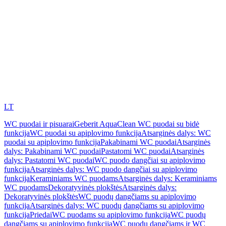
LT
WC puodai ir pisuarai
Geberit AquaClean WC puodai su bidė
funkcija
WC puodai su apiplovimo funkcija
Atsarginės dalys: WC
puodai su apiplovimo funkcija
Pakabinami WC puodai
Atsarginės
dalys: Pakabinami WC puodai
Pastatomi WC puodai
Atsarginės
dalys: Pastatomi WC puodai
WC puodo dangčiai su apiplovimo
funkcija
Atsarginės dalys: WC puodo dangčiai su apiplovimo
funkcija
Keraminiams WC puodams
Atsarginės dalys: Keraminiams
WC puodams
Dekoratyvinės plokštės
Atsarginės dalys:
Dekoratyvinės plokštės
WC puodų dangčiams su apiplovimo
funkcija
Atsarginės dalys: WC puodų dangčiams su apiplovimo
funkcija
Priedai
WC puodams su apiplovimo funkcija
WC puodų
dangčiams su apiplovimo funkcija
WC puodų dangčiams ir WC