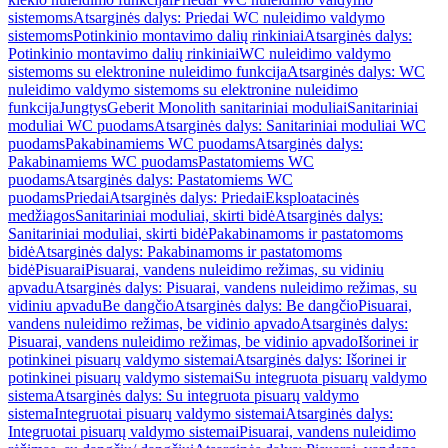
sistemoms
Atsarginės dalys: Priedai WC nuleidimo valdymo
sistemoms
Potinkinio montavimo dalių rinkiniai
Atsarginės dalys:
Potinkinio montavimo dalių rinkiniai
WC nuleidimo valdymo
sistemoms su elektronine nuleidimo funkcija
Atsarginės dalys: WC
nuleidimo valdymo sistemoms su elektronine nuleidimo
funkcija
Jungtys
Geberit Monolith sanitariniai moduliai
Sanitariniai
moduliai WC puodams
Atsarginės dalys: Sanitariniai moduliai WC
puodams
Pakabinamiems WC puodams
Atsarginės dalys:
Pakabinamiems WC puodams
Pastatomiems WC
puodams
Atsarginės dalys: Pastatomiems WC
puodams
Priedai
Atsarginės dalys: Priedai
Eksploatacinės
medžiagos
Sanitariniai moduliai, skirti bidė
Atsarginės dalys:
Sanitariniai moduliai, skirti bidė
Pakabinamoms ir pastatomoms
bidė
Atsarginės dalys: Pakabinamoms ir pastatomoms
bidė
Pisuarai
Pisuarai, vandens nuleidimo režimas, su vidiniu
apvadu
Atsarginės dalys: Pisuarai, vandens nuleidimo režimas, su
vidiniu apvadu
Be dangčio
Atsarginės dalys: Be dangčio
Pisuarai,
vandens nuleidimo režimas, be vidinio apvado
Atsarginės dalys:
Pisuarai, vandens nuleidimo režimas, be vidinio apvado
Išorinei ir
potinkinei pisuarų valdymo sistemai
Atsarginės dalys: Išorinei ir
potinkinei pisuarų valdymo sistemai
Su integruota pisuarų valdymo
sistema
Atsarginės dalys: Su integruota pisuarų valdymo
sistema
Integruotai pisuarų valdymo sistemai
Atsarginės dalys:
Integruotai pisuarų valdymo sistemai
Pisuarai, vandens nuleidimo