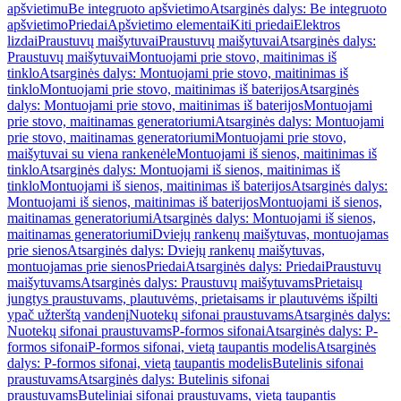
apšvietimu
Be integruoto apšvietimo
Atsarginės dalys: Be integruoto
apšvietimo
Priedai
Apšvietimo elementai
Kiti priedai
Elektros
lizdai
Praustuvų maišytuvai
Praustuvų maišytuvai
Atsarginės dalys:
Praustuvų maišytuvai
Montuojami prie stovo, maitinimas iš
tinklo
Atsarginės dalys: Montuojami prie stovo, maitinimas iš
tinklo
Montuojami prie stovo, maitinimas iš baterijos
Atsarginės
dalys: Montuojami prie stovo, maitinimas iš baterijos
Montuojami
prie stovo, maitinamas generatoriumi
Atsarginės dalys: Montuojami
prie stovo, maitinamas generatoriumi
Montuojami prie stovo,
maišytuvai su viena rankenėle
Montuojami iš sienos, maitinimas iš
tinklo
Atsarginės dalys: Montuojami iš sienos, maitinimas iš
tinklo
Montuojami iš sienos, maitinimas iš baterijos
Atsarginės dalys:
Montuojami iš sienos, maitinimas iš baterijos
Montuojami iš sienos,
maitinamas generatoriumi
Atsarginės dalys: Montuojami iš sienos,
maitinamas generatoriumi
Dviejų rankenų maišytuvas, montuojamas
prie sienos
Atsarginės dalys: Dviejų rankenų maišytuvas,
montuojamas prie sienos
Priedai
Atsarginės dalys: Priedai
Praustuvų
maišytuvams
Atsarginės dalys: Praustuvų maišytuvams
Prietaisų
jungtys praustuvams, plautuvėms, prietaisams ir plautuvėms išpilti
ypač užterštą vandenį
Nuotekų sifonai praustuvams
Atsarginės dalys:
Nuotekų sifonai praustuvams
P-formos sifonai
Atsarginės dalys: P-
formos sifonai
P-formos sifonai, vietą taupantis modelis
Atsarginės
dalys: P-formos sifonai, vietą taupantis modelis
Butelinis sifonai
praustuvams
Atsarginės dalys: Butelinis sifonai
praustuvams
Buteliniai sifonai praustuvams, vietą taupantis