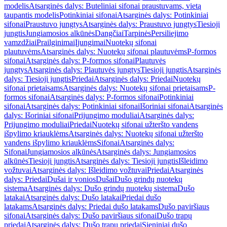
modelis
Atsarginės dalys: Buteliniai sifonai praustuvams, vietą
taupantis modelis
Potinkiniai sifonai
Atsarginės dalys: Potinkiniai
sifonai
Praustuvo jungtys
Atsarginės dalys: Praustuvo jungtys
Tiesioji
jungtis
Jungiamosios alkūnės
Dangčiai
Tarpinės
Persiliejimo
vamzdžiai
Prailginimai
Įjungimai
Nuotekų sifonai
plautuvėms
Atsarginės dalys: Nuotekų sifonai plautuvėms
P-formos
sifonai
Atsarginės dalys: P-formos sifonai
Plautuvės
jungtys
Atsarginės dalys: Plautuvės jungtys
Tiesioji jungtis
Atsarginės
dalys: Tiesioji jungtis
Priedai
Atsarginės dalys: Priedai
Nuotekų
sifonai prietaisams
Atsarginės dalys: Nuotekų sifonai prietaisams
P-
formos sifonai
Atsarginės dalys: P-formos sifonai
Potinkiniai
sifonai
Atsarginės dalys: Potinkiniai sifonai
Išoriniai sifonai
Atsarginės
dalys: Išoriniai sifonai
Prijungimo moduliai
Atsarginės dalys:
Prijungimo moduliai
Priedai
Nuotekų sifonai užteršto vandens
išpylimo kriauklėms
Atsarginės dalys: Nuotekų sifonai užteršto
vandens išpylimo kriauklėms
Sifonai
Atsarginės dalys:
Sifonai
Jungiamosios alkūnės
Atsarginės dalys: Jungiamosios
alkūnės
Tiesioji jungtis
Atsarginės dalys: Tiesioji jungtis
Išleidimo
vožtuvai
Atsarginės dalys: Išleidimo vožtuvai
Priedai
Atsarginės
dalys: Priedai
Dušai ir vonios
Dušai
Dušo grindų nuotekų
sistema
Atsarginės dalys: Dušo grindų nuotekų sistema
Dušo
latakai
Atsarginės dalys: Dušo latakai
Priedai dušo
latakams
Atsarginės dalys: Priedai dušo latakams
Dušo paviršiaus
sifonai
Atsarginės dalys: Dušo paviršiaus sifonai
Dušo trapų
priedai
Atsarginės dalys: Dušo trapų priedai
Sieniniai dušo