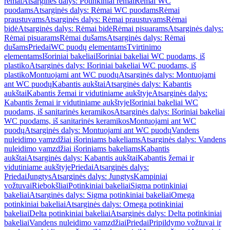
rėmai
Atsarginės dalys: Potinkiniai rėmai
Rėmai WC
puodams
Atsarginės dalys: Rėmai WC puodams
Rėmai
praustuvams
Atsarginės dalys: Rėmai praustuvams
Rėmai
bidė
Atsarginės dalys: Rėmai bidė
Rėmai pisuarams
Atsarginės dalys:
Rėmai pisuarams
Rėmai dušams
Atsarginės dalys: Rėmai
dušams
Priedai
WC puodų elementams
Tvirtinimo
elementams
Išoriniai bakeliai
Išoriniai bakeliai WC puodams, iš
plastiko
Atsarginės dalys: Išoriniai bakeliai WC puodams, iš
plastiko
Montuojami ant WC puodų
Atsarginės dalys: Montuojami
ant WC puodų
Kabantis aukštai
Atsarginės dalys: Kabantis
aukštai
Kabantis žemai ir vidutiniame aukštyje
Atsarginės dalys:
Kabantis žemai ir vidutiniame aukštyje
Išoriniai bakeliai WC
puodams, iš sanitarinės keramikos
Atsarginės dalys: Išoriniai bakeliai
WC puodams, iš sanitarinės keramikos
Montuojami ant WC
puodų
Atsarginės dalys: Montuojami ant WC puodų
Vandens
nuleidimo vamzdžiai išoriniams bakeliams
Atsarginės dalys: Vandens
nuleidimo vamzdžiai išoriniams bakeliams
Kabantis
aukštai
Atsarginės dalys: Kabantis aukštai
Kabantis žemai ir
vidutiniame aukštyje
Priedai
Atsarginės dalys:
Priedai
Jungtys
Atsarginės dalys: Jungtys
Kampiniai
vožtuvai
Riebokšliai
Potinkiniai bakeliai
Sigma potinkiniai
bakeliai
Atsarginės dalys: Sigma potinkiniai bakeliai
Omega
potinkiniai bakeliai
Atsarginės dalys: Omega potinkiniai
bakeliai
Delta potinkiniai bakeliai
Atsarginės dalys: Delta potinkiniai
bakeliai
Vandens nuleidimo vamzdžiai
Priedai
Pripildymo vožtuvai ir