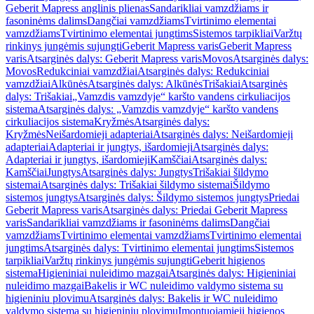
Geberit Mapress anglinis plienas
Sandarikliai vamzdžiams ir
fasoninėms dalims
Dangčiai vamzdžiams
Tvirtinimo elementai
vamzdžiams
Tvirtinimo elementai jungtims
Sistemos tarpikliai
Varžtų
rinkinys jungėmis sujungti
Geberit Mapress varis
Geberit Mapress
varis
Atsarginės dalys: Geberit Mapress varis
Movos
Atsarginės dalys:
Movos
Redukciniai vamzdžiai
Atsarginės dalys: Redukciniai
vamzdžiai
Alkūnės
Atsarginės dalys: Alkūnės
Trišakiai
Atsarginės
dalys: Trišakiai
„Vamzdis vamzdyje“ karšto vandens cirkuliacijos
sistema
Atsarginės dalys: „Vamzdis vamzdyje“ karšto vandens
cirkuliacijos sistema
Kryžmės
Atsarginės dalys:
Kryžmės
Neišardomieji adapteriai
Atsarginės dalys: Neišardomieji
adapteriai
Adapteriai ir jungtys, išardomieji
Atsarginės dalys:
Adapteriai ir jungtys, išardomieji
Kamščiai
Atsarginės dalys:
Kamščiai
Jungtys
Atsarginės dalys: Jungtys
Trišakiai šildymo
sistemai
Atsarginės dalys: Trišakiai šildymo sistemai
Šildymo
sistemos jungtys
Atsarginės dalys: Šildymo sistemos jungtys
Priedai
Geberit Mapress varis
Atsarginės dalys: Priedai Geberit Mapress
varis
Sandarikliai vamzdžiams ir fasoninėms dalims
Dangčiai
vamzdžiams
Tvirtinimo elementai vamzdžiams
Tvirtinimo elementai
jungtims
Atsarginės dalys: Tvirtinimo elementai jungtims
Sistemos
tarpikliai
Varžtų rinkinys jungėmis sujungti
Geberit higienos
sistema
Higieniniai nuleidimo mazgai
Atsarginės dalys: Higieniniai
nuleidimo mazgai
Bakelis ir WC nuleidimo valdymo sistema su
higieniniu plovimu
Atsarginės dalys: Bakelis ir WC nuleidimo
valdymo sistema su higieniniu plovimu
Įmontuojamieji higienos