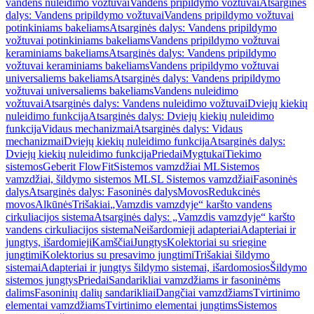
vandens nuleidimo vožtuvai
Vandens pripildymo vožtuvai
Atsarginės
dalys: Vandens pripildymo vožtuvai
Vandens pripildymo vožtuvai
potinkiniams bakeliams
Atsarginės dalys: Vandens pripildymo
vožtuvai potinkiniams bakeliams
Vandens pripildymo vožtuvai
keraminiams bakeliams
Atsarginės dalys: Vandens pripildymo
vožtuvai keraminiams bakeliams
Vandens pripildymo vožtuvai
universaliems bakeliams
Atsarginės dalys: Vandens pripildymo
vožtuvai universaliems bakeliams
Vandens nuleidimo
vožtuvai
Atsarginės dalys: Vandens nuleidimo vožtuvai
Dviejų kiekių
nuleidimo funkcija
Atsarginės dalys: Dviejų kiekių nuleidimo
funkcija
Vidaus mechanizmai
Atsarginės dalys: Vidaus
mechanizmai
Dviejų kiekių nuleidimo funkcija
Atsarginės dalys:
Dviejų kiekių nuleidimo funkcija
Priedai
Mygtukai
Tiekimo
sistemos
Geberit FlowFit
Sistemos vamzdžiai ML
Sistemos
vamzdžiai, šildymo sistemos ML
SL Sistemos vamzdžiai
Fasoninės
dalys
Atsarginės dalys: Fasoninės dalys
Movos
Redukcinės
movos
Alkūnės
Trišakiai
„Vamzdis vamzdyje“ karšto vandens
cirkuliacijos sistema
Atsarginės dalys: „Vamzdis vamzdyje“ karšto
vandens cirkuliacijos sistema
Neišardomieji adapteriai
Adapteriai ir
jungtys, išardomieji
Kamščiai
Jungtys
Kolektoriai su sriegine
jungtimi
Kolektorius su presavimo jungtimi
Trišakiai šildymo
sistemai
Adapteriai ir jungtys šildymo sistemai, išardomosios
Šildymo
sistemos jungtys
Priedai
Sandarikliai vamzdžiams ir fasoninėms
dalims
Fasoninių dalių sandarikliai
Dangčiai vamzdžiams
Tvirtinimo
elementai vamzdžiams
Tvirtinimo elementai jungtims
Sistemos