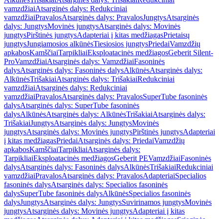
vamzdžiai
Atsarginės dalys: Redukciniai
vamzdžiai
Pravalos
Atsarginės dalys: Pravalos
Jungtys
Atsarginės
dalys: Jungtys
Movinės jungtys
Atsarginės dalys: Movinės
jungtys
Pirštinės jungtys
Adapteriai į kitas medžiagas
Prietaisų
jungtys
Jungiamosios alkūnės
Tiesiosios jungtys
Priedai
Vamzdžių
apkabos
Kamščiai
Tarpikliai
Eksploatacinės medžiagos
Geberit Silent-
Pro
Vamzdžiai
Atsarginės dalys: Vamzdžiai
Fasoninės
dalys
Atsarginės dalys: Fasoninės dalys
Alkūnės
Atsarginės dalys:
Alkūnės
Trišakiai
Atsarginės dalys: Trišakiai
Redukciniai
vamzdžiai
Atsarginės dalys: Redukciniai
vamzdžiai
Pravalos
Atsarginės dalys: Pravalos
SuperTube fasoninės
dalys
Atsarginės dalys: SuperTube fasoninės
dalys
Alkūnės
Atsarginės dalys: Alkūnės
Trišakiai
Atsarginės dalys:
Trišakiai
Jungtys
Atsarginės dalys: Jungtys
Movinės
jungtys
Atsarginės dalys: Movinės jungtys
Pirštinės jungtys
Adapteriai
į kitas medžiagas
Priedai
Atsarginės dalys: Priedai
Vamzdžių
apkabos
Kamščiai
Tarpikliai
Atsarginės dalys:
Tarpikliai
Eksploatacinės medžiagos
Geberit PE
Vamzdžiai
Fasoninės
dalys
Atsarginės dalys: Fasoninės dalys
Alkūnės
Trišakiai
Redukciniai
vamzdžiai
Pravalos
Atsarginės dalys: Pravalos
Adapteriai
Specialios
fasoninės dalys
Atsarginės dalys: Specialios fasoninės
dalys
SuperTube fasoninės dalys
Alkūnės
Specialios fasoninės
dalys
Jungtys
Atsarginės dalys: Jungtys
Suvirinamos jungtys
Movinės
jungtys
Atsarginės dalys: Movinės jungtys
Adapteriai į kitas