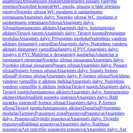
adapteriai
Dengiamosios plokštės
Integruotos pisuarų valdymo
sistemos
Nuotolinė kontrolė
WC puodų, pisuarų ir bidė prietaisų
jungtys
Nuotekų sifonai WC puodams ir sanitariniams
prietaisams
Atsarginės dalys: Nuotekų sifonai WC puodams ir
sanitariniams prietaisams
Sifonai
Atsarginės dalys:
Sifonai
Jungiamosios alkūnės
Atsarginės dalys: Jungiamosios
alkūnės
Tiesioji jungtis
Atsarginės dalys: Tiesioji jungtis
Prijungimo
moduliai
Atsarginės dalys: Prijungimo moduliai
Nuleidimo vandens
alkūnės ilginamieji vamzdžiai
Atsarginės dalys: Nuleidimo vandens
alkūnės ilginamieji vamzdžiai
Jungtys iš PVC
Atsarginės dalys:
Jungtys iš PVC
Manžetai ir dengiamieji gaubteliai
Adapteriai ir
jungiamieji elementai
Nuotekų sifonai pisuarams
Atsarginės dalys:
Nuotekų sifonai pisuarams
Pisuaro sifonai
Atsarginės dalys: Pisuaro
sifonai
Sraigės formos sifonai
Atsarginės dalys: Sraigės formos
sifonai
P-formos sifonai
Atsarginės dalys: P-formos sifonai
Nuleidimo
vandens vamzdžių ir alkūnių ilgikliai
Atsarginės dalys: Nuleidimo
vandens vamzdžių ir alkūnių ilgikliai
Tiesioji jungtis
Atsarginės dalys:
Tiesioji jungtis
Jungiamosios alkūnės
Atsarginės dalys: Jungiamosios
alkūnės
Manžetai
Bidė nuotekų sistemos
Atsarginės dalys: Bidė
nuotekų sistemos
P-formos sifonai
Atsarginės dalys: P-formos
sifonai
Tiesioji jungtis
Jungiamosios alkūnės
Dangčiai
Prijungimo
moduliai
Tarpinės
Prausimosi zona
Praustuvai
Praustuvai
Atsarginės
dalys: Praustuvai
Dvigubi praustuvai
Atsarginės dalys: Dvigubi
praustuvai
Baldiniai praustuvai
Atsarginės dalys: Baldiniai
praustuvai
Ant stalviršio pastatomi praustuvai
Atsarginės dalys: Ant