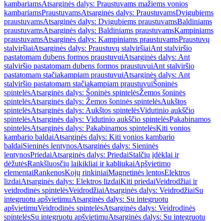
kambariams
Atsarginės dalys: Praustuvams mažiems vonios
kambariams
Praustuvams
Atsarginės dalys: Praustuvams
Dvigubiems
praustuvams
Atsarginės dalys: Dvigubiems praustuvams
Baldiniams
praustuvams
Atsarginės dalys: Baldiniams praustuvams
Kampiniams
praustuvams
Atsarginės dalys: Kampiniams praustuvams
Praustuvų
stalviršiai
Atsarginės dalys: Praustuvų stalviršiai
Ant stalviršio
pastatomam dubens formos praustuvui
Atsarginės dalys: Ant
stalviršio pastatomam dubens formos praustuvui
Ant stalviršio
pastatomam stačiakampiam praustuvui
Atsarginės dalys: Ant
stalviršio pastatomam stačiakampiam praustuvui
Šoninės
spintelės
Atsarginės dalys: Šoninės spintelės
Žemos šoninės
spintelės
Atsarginės dalys: Žemos šoninės spintelės
Aukštos
spintelės
Atsarginės dalys: Aukštos spintelės
Vidutinio aukščio
spintelės
Atsarginės dalys: Vidutinio aukščio spintelės
Pakabinamos
spintelės
Atsarginės dalys: Pakabinamos spintelės
Kiti vonios
kambario baldai
Atsarginės dalys: Kiti vonios kambario
baldai
Sieninės lentynos
Atsarginės dalys: Sieninės
lentynos
Priedai
Atsarginės dalys: Priedai
Stalčių įdėklai ir
dėžutės
Rankšluosčių laikikliai ir kabliukai
Apšvietimo
elementai
Rankenos
Kojų rinkiniai
Magnetinės lentos
Elektros
lizdai
Atsarginės dalys: Elektros lizdai
Kiti priedai
Veidrodžiai ir
veidrodinės spintelės
Veidrodžiai
Atsarginės dalys: Veidrodžiai
Su
integruotu apšvietimu
Atsarginės dalys: Su integruotu
apšvietimu
Veidrodinės spintelės
Atsarginės dalys: Veidrodinės
spintelės
Su integruotu apšvietimu
Atsarginės dalys: Su integruotu