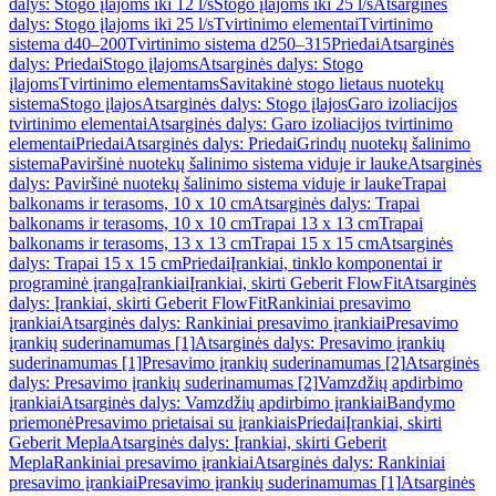
dalys: Stogo įlajoms iki 12 l/s
Stogo įlajoms iki 25 l/s
Atsarginės
dalys: Stogo įlajoms iki 25 l/s
Tvirtinimo elementai
Tvirtinimo
sistema d40–200
Tvirtinimo sistema d250–315
Priedai
Atsarginės
dalys: Priedai
Stogo įlajoms
Atsarginės dalys: Stogo
įlajoms
Tvirtinimo elementams
Savitakinė stogo lietaus nuotekų
sistema
Stogo įlajos
Atsarginės dalys: Stogo įlajos
Garo izoliacijos
tvirtinimo elementai
Atsarginės dalys: Garo izoliacijos tvirtinimo
elementai
Priedai
Atsarginės dalys: Priedai
Grindų nuotekų šalinimo
sistema
Paviršinė nuotekų šalinimo sistema viduje ir lauke
Atsarginės
dalys: Paviršinė nuotekų šalinimo sistema viduje ir lauke
Trapai
balkonams ir terasoms, 10 x 10 cm
Atsarginės dalys: Trapai
balkonams ir terasoms, 10 x 10 cm
Trapai 13 x 13 cm
Trapai
balkonams ir terasoms, 13 x 13 cm
Trapai 15 x 15 cm
Atsarginės
dalys: Trapai 15 x 15 cm
Priedai
Įrankiai, tinklo komponentai ir
programinė įranga
Įrankiai
Įrankiai, skirti Geberit FlowFit
Atsarginės
dalys: Įrankiai, skirti Geberit FlowFit
Rankiniai presavimo
įrankiai
Atsarginės dalys: Rankiniai presavimo įrankiai
Presavimo
įrankių suderinamumas [1]
Atsarginės dalys: Presavimo įrankių
suderinamumas [1]
Presavimo įrankių suderinamumas [2]
Atsarginės
dalys: Presavimo įrankių suderinamumas [2]
Vamzdžių apdirbimo
įrankiai
Atsarginės dalys: Vamzdžių apdirbimo įrankiai
Bandymo
priemonė
Presavimo prietaisai su įrankiais
Priedai
Įrankiai, skirti
Geberit Mepla
Atsarginės dalys: Įrankiai, skirti Geberit
Mepla
Rankiniai presavimo įrankiai
Atsarginės dalys: Rankiniai
presavimo įrankiai
Presavimo įrankių suderinamumas [1]
Atsarginės