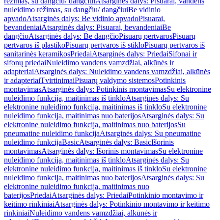
rėžimas, su dangčiu/ dangčiui
Atsarginės dalys: Pisuarai, vandens
nuleidimo rėžimas, su dangčiu/ dangčiui
Be vidinio
apvado
Atsarginės dalys: Be vidinio apvado
Pisuarai,
bevandeniai
Atsarginės dalys: Pisuarai, bevandeniai
Be
dangčio
Atsarginės dalys: Be dangčio
Pisuarų pertvaros
Pisuarų
pertvaros iš plastiko
Pisuarų pertvaros iš stiklo
Pisuarų pertvaros iš
sanitarinės keramikos
Priedai
Atsarginės dalys: Priedai
Sifonai ir
sifonų priedai
Nuleidimo vandens vamzdžiai, alkūnės ir
adapteriai
Atsarginės dalys: Nuleidimo vandens vamzdžiai, alkūnės
ir adapteriai
Tvirtinimai
Pisuarų valdymo sistemos
Potinkinis
montavimas
Atsarginės dalys: Potinkinis montavimas
Su elektronine
nuleidimo funkcija, maitinimas iš tinklo
Atsarginės dalys: Su
elektronine nuleidimo funkcija, maitinimas iš tinklo
Su elektronine
nuleidimo funkcija, maitinimas nuo baterijos
Atsarginės dalys: Su
elektronine nuleidimo funkcija, maitinimas nuo baterijos
Su
pneumatine nuleidimo funkcija
Atsarginės dalys: Su pneumatine
nuleidimo funkcija
Basic
Atsarginės dalys: Basic
Išorinis
montavimas
Atsarginės dalys: Išorinis montavimas
Su elektronine
nuleidimo funkcija, maitinimas iš tinklo
Atsarginės dalys: Su
elektronine nuleidimo funkcija, maitinimas iš tinklo
Su elektronine
nuleidimo funkcija, maitinimas nuo baterijos
Atsarginės dalys: Su
elektronine nuleidimo funkcija, maitinimas nuo
baterijos
Priedai
Atsarginės dalys: Priedai
Potinkinio montavimo ir
keitimo rinkiniai
Atsarginės dalys: Potinkinio montavimo ir keitimo
rinkiniai
Nuleidimo vandens vamzdžiai, alkūnės ir