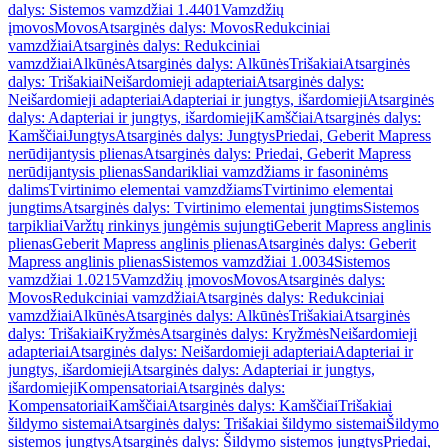
dalys: Sistemos vamzdžiai 1.4401
Vamzdžių
įmovos
Movos
Atsarginės dalys: Movos
Redukciniai
vamzdžiai
Atsarginės dalys: Redukciniai
vamzdžiai
Alkūnės
Atsarginės dalys: Alkūnės
Trišakiai
Atsarginės
dalys: Trišakiai
Neišardomieji adapteriai
Atsarginės dalys:
Neišardomieji adapteriai
Adapteriai ir jungtys, išardomieji
Atsarginės
dalys: Adapteriai ir jungtys, išardomieji
Kamščiai
Atsarginės dalys:
Kamščiai
Jungtys
Atsarginės dalys: Jungtys
Priedai, Geberit Mapress
nerūdijantysis plienas
Atsarginės dalys: Priedai, Geberit Mapress
nerūdijantysis plienas
Sandarikliai vamzdžiams ir fasoninėms
dalims
Tvirtinimo elementai vamzdžiams
Tvirtinimo elementai
jungtims
Atsarginės dalys: Tvirtinimo elementai jungtims
Sistemos
tarpikliai
Varžtų rinkinys jungėmis sujungti
Geberit Mapress anglinis
plienas
Geberit Mapress anglinis plienas
Atsarginės dalys: Geberit
Mapress anglinis plienas
Sistemos vamzdžiai 1.0034
Sistemos
vamzdžiai 1.0215
Vamzdžių įmovos
Movos
Atsarginės dalys:
Movos
Redukciniai vamzdžiai
Atsarginės dalys: Redukciniai
vamzdžiai
Alkūnės
Atsarginės dalys: Alkūnės
Trišakiai
Atsarginės
dalys: Trišakiai
Kryžmės
Atsarginės dalys: Kryžmės
Neišardomieji
adapteriai
Atsarginės dalys: Neišardomieji adapteriai
Adapteriai ir
jungtys, išardomieji
Atsarginės dalys: Adapteriai ir jungtys,
išardomieji
Kompensatoriai
Atsarginės dalys:
Kompensatoriai
Kamščiai
Atsarginės dalys: Kamščiai
Trišakiai
šildymo sistemai
Atsarginės dalys: Trišakiai šildymo sistemai
Šildymo
sistemos jungtys
Atsarginės dalys: Šildymo sistemos jungtys
Priedai,