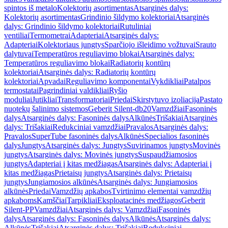
spintos iš metalo
Kolektorių asortimentas
Atsarginės dalys:
Kolektorių asortimentas
Grindinio šildymo kolektoriai
Atsarginės
dalys: Grindinio šildymo kolektoriai
Rutuliniai
ventiliai
Termometrai
Adapteriai
Atsarginės dalys:
Adapteriai
Kolektoriaus jungtys
Sparčiojo išleidimo vožtuvai
Srauto
dalytuvai
Temperatūros reguliavimo blokai
Atsarginės dalys:
Temperatūros reguliavimo blokai
Radiatorių kontūrų
kolektoriai
Atsarginės dalys: Radiatorių kontūrų
kolektoriai
Apvadai
Reguliavimo komponentai
Vykdikliai
Patalpos
termostatai
Pagrindiniai valdikliai
Ryšio
moduliai
Jutikliai
Transformatoriai
Priedai
Skirstytuvo izoliacija
Pastato
nuotekų šalinimo sistemos
Geberit Silent-db20
Vamzdžiai
Fasoninės
dalys
Atsarginės dalys: Fasoninės dalys
Alkūnės
Trišakiai
Atsarginės
dalys: Trišakiai
Redukciniai vamzdžiai
Pravalos
Atsarginės dalys:
Pravalos
SuperTube fasoninės dalys
Alkūnės
Specialios fasoninės
dalys
Jungtys
Atsarginės dalys: Jungtys
Suvirinamos jungtys
Movinės
jungtys
Atsarginės dalys: Movinės jungtys
Suspaudžiamosios
jungtys
Adapteriai į kitas medžiagas
Atsarginės dalys: Adapteriai į
kitas medžiagas
Prietaisų jungtys
Atsarginės dalys: Prietaisų
jungtys
Jungiamosios alkūnės
Atsarginės dalys: Jungiamosios
alkūnės
Priedai
Vamzdžių apkabos
Tvirtinimo elementai vamzdžių
apkaboms
Kamščiai
Tarpikliai
Eksploatacinės medžiagos
Geberit
Silent-PP
Vamzdžiai
Atsarginės dalys: Vamzdžiai
Fasoninės
dalys
Atsarginės dalys: Fasoninės dalys
Alkūnės
Atsarginės dalys:
Alkūnės
Trišakiai
Atsarginės dalys: Trišakiai
Redukciniai