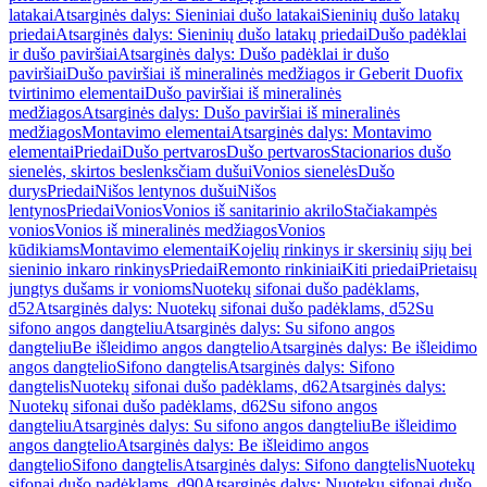
latakai
Atsarginės dalys: Sieniniai dušo latakai
Sieninių dušo latakų
priedai
Atsarginės dalys: Sieninių dušo latakų priedai
Dušo padėklai
ir dušo paviršiai
Atsarginės dalys: Dušo padėklai ir dušo
paviršiai
Dušo paviršiai iš mineralinės medžiagos ir Geberit Duofix
tvirtinimo elementai
Dušo paviršiai iš mineralinės
medžiagos
Atsarginės dalys: Dušo paviršiai iš mineralinės
medžiagos
Montavimo elementai
Atsarginės dalys: Montavimo
elementai
Priedai
Dušo pertvaros
Dušo pertvaros
Stacionarios dušo
sienelės, skirtos beslenksčiam dušui
Vonios sienelės
Dušo
durys
Priedai
Nišos lentynos dušui
Nišos
lentynos
Priedai
Vonios
Vonios iš sanitarinio akrilo
Stačiakampės
vonios
Vonios iš mineralinės medžiagos
Vonios
kūdikiams
Montavimo elementai
Kojelių rinkinys ir skersinių sijų bei
sieninio inkaro rinkinys
Priedai
Remonto rinkiniai
Kiti priedai
Prietaisų
jungtys dušams ir vonioms
Nuotekų sifonai dušo padėklams,
d52
Atsarginės dalys: Nuotekų sifonai dušo padėklams, d52
Su
sifono angos dangteliu
Atsarginės dalys: Su sifono angos
dangteliu
Be išleidimo angos dangtelio
Atsarginės dalys: Be išleidimo
angos dangtelio
Sifono dangtelis
Atsarginės dalys: Sifono
dangtelis
Nuotekų sifonai dušo padėklams, d62
Atsarginės dalys:
Nuotekų sifonai dušo padėklams, d62
Su sifono angos
dangteliu
Atsarginės dalys: Su sifono angos dangteliu
Be išleidimo
angos dangtelio
Atsarginės dalys: Be išleidimo angos
dangtelio
Sifono dangtelis
Atsarginės dalys: Sifono dangtelis
Nuotekų
sifonai dušo padėklams, d90
Atsarginės dalys: Nuotekų sifonai dušo