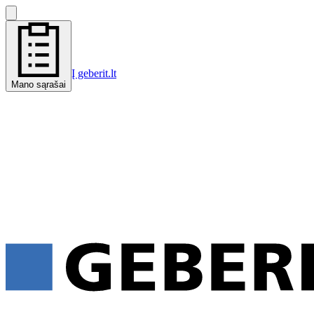
Į geberit.lt
Mano sąrašai