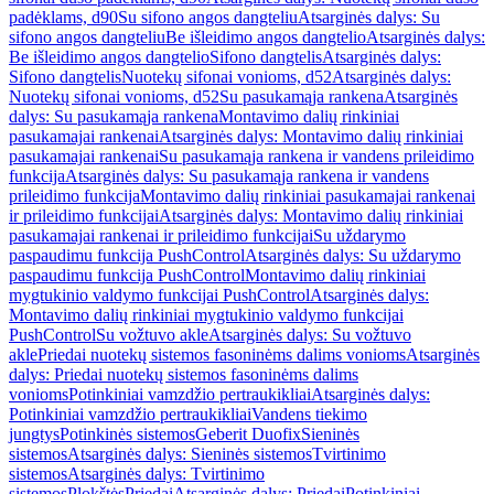
padėklams, d90
Su sifono angos dangteliu
Atsarginės dalys: Su
sifono angos dangteliu
Be išleidimo angos dangtelio
Atsarginės dalys:
Be išleidimo angos dangtelio
Sifono dangtelis
Atsarginės dalys:
Sifono dangtelis
Nuotekų sifonai vonioms, d52
Atsarginės dalys:
Nuotekų sifonai vonioms, d52
Su pasukamąja rankena
Atsarginės
dalys: Su pasukamąja rankena
Montavimo dalių rinkiniai
pasukamajai rankenai
Atsarginės dalys: Montavimo dalių rinkiniai
pasukamajai rankenai
Su pasukamąja rankena ir vandens prileidimo
funkcija
Atsarginės dalys: Su pasukamąja rankena ir vandens
prileidimo funkcija
Montavimo dalių rinkiniai pasukamajai rankenai
ir prileidimo funkcijai
Atsarginės dalys: Montavimo dalių rinkiniai
pasukamajai rankenai ir prileidimo funkcijai
Su uždarymo
paspaudimu funkcija PushControl
Atsarginės dalys: Su uždarymo
paspaudimu funkcija PushControl
Montavimo dalių rinkiniai
mygtukinio valdymo funkcijai PushControl
Atsarginės dalys:
Montavimo dalių rinkiniai mygtukinio valdymo funkcijai
PushControl
Su vožtuvo akle
Atsarginės dalys: Su vožtuvo
akle
Priedai nuotekų sistemos fasoninėms dalims vonioms
Atsarginės
dalys: Priedai nuotekų sistemos fasoninėms dalims
vonioms
Potinkiniai vamzdžio pertraukikliai
Atsarginės dalys:
Potinkiniai vamzdžio pertraukikliai
Vandens tiekimo
jungtys
Potinkinės sistemos
Geberit Duofix
Sieninės
sistemos
Atsarginės dalys: Sieninės sistemos
Tvirtinimo
sistemos
Atsarginės dalys: Tvirtinimo
sistemos
Plokštės
Priedai
Atsarginės dalys: Priedai
Potinkiniai