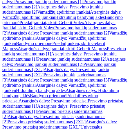
dalys: Presavimo įrankių suderinamumas [1]
Presavimo įrankių
suderinamumas [2]
Atsarginės dalys: Presavimo įrankių
suderinamumas [2]
Vamzdžių apdirbimo įrankiai
Atsarginės dalys:
Vamzdžių apdirbimo įrankiai
Hidraulinių bandymų aklės
Bandymo
priemonė
Priedai
Įrankiai, skirti Geberit Volex
Atsarginės dalys:
Įrankiai, skirti Geberit Volex
Presavimo įrankių suderinamumas
[2]
Atsarginės dalys: Presavimo įrankių suderinamumas [2]
Vamzdžių
apdirbimo įrankiai
Atsarginės dalys: Vamzdžių apdirbimo
įrankiai
Bandymo priemonė
Priedai
Įrankiai, skirti Geberit
Mapress
Atsarginės dalys: Įrankiai, skirti Geberit Mapress
Presavimo
įrankių suderinamumas [1]
Atsarginės dalys: Presavimo įrankių
suderinamumas [1]
Presavimo įrankių suderinamumas [2]
Atsarginės
dalys: Presavimo įrankių suderinamumas [2]
Presavimo įrankių
suderinamumas [2XL]
Atsarginės dalys: Presavimo įrankių
suderinamumas [2XL]
Presavimo įrankių suderinamumas
[3]
Atsarginės dalys: Presavimo įrankių suderinamumas [3]
Vamzdžių
apdirbimo įrankiai
Atsarginės dalys: Vamzdžių apdirbimo
įrankiai
Hidraulinių bandymų aklės
Atsarginės dalys: Hidraulinių
bandymų aklės
Bandymo priemonė
Priedai
Presavimo
prietaisai
Atsarginės dalys: Presavimo prietaisai
Presavimo prietaisų
suderinamumas [1]
Atsarginės dalys: Presavimo prietaisų
suderinamumas [1]
Presavimo prietaisų suderinamumas
[2]
Atsarginės dalys: Presavimo prietaisų suderinamumas
[2]
Presavimo prietaisų suderinamumas [2XL]
Atsarginės dalys:
Presavimo prietaisų suderinamumas [2XL]
Universalūs