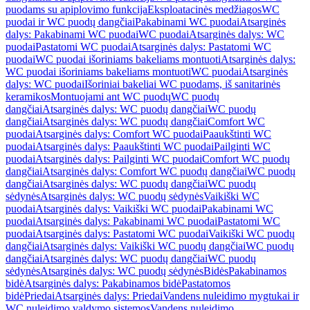
puodams su apiplovimo funkcija
Eksploatacinės medžiagos
WC
puodai ir WC puodų dangčiai
Pakabinami WC puodai
Atsarginės
dalys: Pakabinami WC puodai
WC puodai
Atsarginės dalys: WC
puodai
Pastatomi WC puodai
Atsarginės dalys: Pastatomi WC
puodai
WC puodai išoriniams bakeliams montuoti
Atsarginės dalys:
WC puodai išoriniams bakeliams montuoti
WC puodai
Atsarginės
dalys: WC puodai
Išoriniai bakeliai WC puodams, iš sanitarinės
keramikos
Montuojami ant WC puodų
WC puodų
dangčiai
Atsarginės dalys: WC puodų dangčiai
WC puodų
dangčiai
Atsarginės dalys: WC puodų dangčiai
Comfort WC
puodai
Atsarginės dalys: Comfort WC puodai
Paaukštinti WC
puodai
Atsarginės dalys: Paaukštinti WC puodai
Pailginti WC
puodai
Atsarginės dalys: Pailginti WC puodai
Comfort WC puodų
dangčiai
Atsarginės dalys: Comfort WC puodų dangčiai
WC puodų
dangčiai
Atsarginės dalys: WC puodų dangčiai
WC puodų
sėdynės
Atsarginės dalys: WC puodų sėdynės
Vaikiški WC
puodai
Atsarginės dalys: Vaikiški WC puodai
Pakabinami WC
puodai
Atsarginės dalys: Pakabinami WC puodai
Pastatomi WC
puodai
Atsarginės dalys: Pastatomi WC puodai
Vaikiški WC puodų
dangčiai
Atsarginės dalys: Vaikiški WC puodų dangčiai
WC puodų
dangčiai
Atsarginės dalys: WC puodų dangčiai
WC puodų
sėdynės
Atsarginės dalys: WC puodų sėdynės
Bidės
Pakabinamos
bidė
Atsarginės dalys: Pakabinamos bidė
Pastatomos
bidė
Priedai
Atsarginės dalys: Priedai
Vandens nuleidimo mygtukai ir
WC nuleidimo valdymo sistemos
Vandens nuleidimo