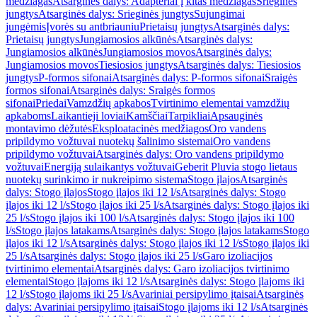
medžiagas
Atsarginės dalys: Adapteriai į kitas medžiagas
Srieginės
jungtys
Atsarginės dalys: Srieginės jungtys
Sujungimai
jungėmis
Įvorės su antbriauniu
Prietaisų jungtys
Atsarginės dalys:
Prietaisų jungtys
Jungiamosios alkūnės
Atsarginės dalys:
Jungiamosios alkūnės
Jungiamosios movos
Atsarginės dalys:
Jungiamosios movos
Tiesiosios jungtys
Atsarginės dalys: Tiesiosios
jungtys
P-formos sifonai
Atsarginės dalys: P-formos sifonai
Sraigės
formos sifonai
Atsarginės dalys: Sraigės formos
sifonai
Priedai
Vamzdžių apkabos
Tvirtinimo elementai vamzdžių
apkaboms
Laikantieji loviai
Kamščiai
Tarpikliai
Apsauginės
montavimo dėžutės
Eksploatacinės medžiagos
Oro vandens
pripildymo vožtuvai nuotekų šalinimo sistemai
Oro vandens
pripildymo vožtuvai
Atsarginės dalys: Oro vandens pripildymo
vožtuvai
Energiją sulaikantys vožtuvai
Geberit Pluvia stogo lietaus
nuotekų surinkimo ir nukreipimo sistema
Stogo įlajos
Atsarginės
dalys: Stogo įlajos
Stogo įlajos iki 12 l/s
Atsarginės dalys: Stogo
įlajos iki 12 l/s
Stogo įlajos iki 25 l/s
Atsarginės dalys: Stogo įlajos iki
25 l/s
Stogo įlajos iki 100 l/s
Atsarginės dalys: Stogo įlajos iki 100
l/s
Stogo įlajos latakams
Atsarginės dalys: Stogo įlajos latakams
Stogo
įlajos iki 12 l/s
Atsarginės dalys: Stogo įlajos iki 12 l/s
Stogo įlajos iki
25 l/s
Atsarginės dalys: Stogo įlajos iki 25 l/s
Garo izoliacijos
tvirtinimo elementai
Atsarginės dalys: Garo izoliacijos tvirtinimo
elementai
Stogo įlajoms iki 12 l/s
Atsarginės dalys: Stogo įlajoms iki
12 l/s
Stogo įlajoms iki 25 l/s
Avariniai persipylimo įtaisai
Atsarginės
dalys: Avariniai persipylimo įtaisai
Stogo įlajoms iki 12 l/s
Atsarginės