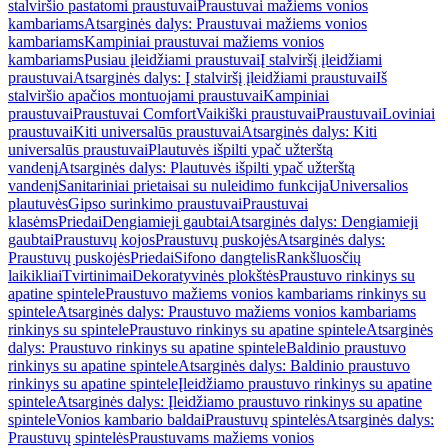
stalviršio pastatomi praustuvai
Praustuvai mažiems vonios
kambariams
Atsarginės dalys: Praustuvai mažiems vonios
kambariams
Kampiniai praustuvai mažiems vonios
kambariams
Pusiau įleidžiami praustuvai
Į stalviršį įleidžiami
praustuvai
Atsarginės dalys: Į stalviršį įleidžiami praustuvai
Iš
stalviršio apačios montuojami praustuvai
Kampiniai
praustuvai
Praustuvai Comfort
Vaikiški praustuvai
Praustuvai
Loviniai
praustuvai
Kiti universalūs praustuvai
Atsarginės dalys: Kiti
universalūs praustuvai
Plautuvės išpilti ypač užterštą
vandenį
Atsarginės dalys: Plautuvės išpilti ypač užterštą
vandenį
Sanitariniai prietaisai su nuleidimo funkcija
Universalios
plautuvės
Gipso surinkimo praustuvai
Praustuvai
klasėms
Priedai
Dengiamieji gaubtai
Atsarginės dalys: Dengiamieji
gaubtai
Praustuvų kojos
Praustuvų puskojės
Atsarginės dalys:
Praustuvų puskojės
Priedai
Sifono dangtelis
Rankšluosčių
laikikliai
Tvirtinimai
Dekoratyvinės plokštės
Praustuvo rinkinys su
apatine spintele
Praustuvo mažiems vonios kambariams rinkinys su
spintele
Atsarginės dalys: Praustuvo mažiems vonios kambariams
rinkinys su spintele
Praustuvo rinkinys su apatine spintele
Atsarginės
dalys: Praustuvo rinkinys su apatine spintele
Baldinio praustuvo
rinkinys su apatine spintele
Atsarginės dalys: Baldinio praustuvo
rinkinys su apatine spintele
Įleidžiamo praustuvo rinkinys su apatine
spintele
Atsarginės dalys: Įleidžiamo praustuvo rinkinys su apatine
spintele
Vonios kambario baldai
Praustuvų spintelės
Atsarginės dalys:
Praustuvų spintelės
Praustuvams mažiems vonios