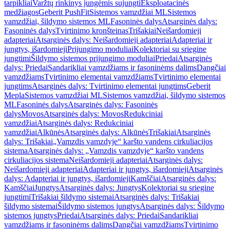
tarpikliai
Varžtų rinkinys jungėmis sujungti
Eksploatacinės
medžiagos
Geberit PushFit
Sistemos vamzdžiai ML
Sistemos
vamzdžiai, šildymo sistemos ML
Fasoninės dalys
Atsarginės dalys:
Fasoninės dalys
Tvirtinimo kronšteinas
Trišakiai
Neišardomieji
adapteriai
Atsarginės dalys: Neišardomieji adapteriai
Adapteriai ir
jungtys, išardomieji
Prijungimo moduliai
Kolektoriai su sriegine
jungtimi
Šildymo sistemos prijungimo moduliai
Priedai
Atsarginės
dalys: Priedai
Sandarikliai vamzdžiams ir fasoninėms dalims
Dangčiai
vamzdžiams
Tvirtinimo elementai vamzdžiams
Tvirtinimo elementai
jungtims
Atsarginės dalys: Tvirtinimo elementai jungtims
Geberit
Mepla
Sistemos vamzdžiai ML
Sistemos vamzdžiai, šildymo sistemos
ML
Fasoninės dalys
Atsarginės dalys: Fasoninės
dalys
Movos
Atsarginės dalys: Movos
Redukciniai
vamzdžiai
Atsarginės dalys: Redukciniai
vamzdžiai
Alkūnės
Atsarginės dalys: Alkūnės
Trišakiai
Atsarginės
dalys: Trišakiai
„Vamzdis vamzdyje“ karšto vandens cirkuliacijos
sistema
Atsarginės dalys: „Vamzdis vamzdyje“ karšto vandens
cirkuliacijos sistema
Neišardomieji adapteriai
Atsarginės dalys:
Neišardomieji adapteriai
Adapteriai ir jungtys, išardomieji
Atsarginės
dalys: Adapteriai ir jungtys, išardomieji
Kamščiai
Atsarginės dalys:
Kamščiai
Jungtys
Atsarginės dalys: Jungtys
Kolektoriai su sriegine
jungtimi
Trišakiai šildymo sistemai
Atsarginės dalys: Trišakiai
šildymo sistemai
Šildymo sistemos jungtys
Atsarginės dalys: Šildymo
sistemos jungtys
Priedai
Atsarginės dalys: Priedai
Sandarikliai
vamzdžiams ir fasoninėms dalims
Dangčiai vamzdžiams
Tvirtinimo