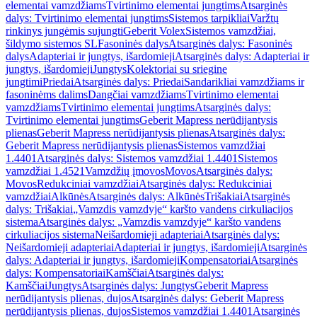
elementai vamzdžiams
Tvirtinimo elementai jungtims
Atsarginės
dalys: Tvirtinimo elementai jungtims
Sistemos tarpikliai
Varžtų
rinkinys jungėmis sujungti
Geberit Volex
Sistemos vamzdžiai,
šildymo sistemos SL
Fasoninės dalys
Atsarginės dalys: Fasoninės
dalys
Adapteriai ir jungtys, išardomieji
Atsarginės dalys: Adapteriai ir
jungtys, išardomieji
Jungtys
Kolektoriai su sriegine
jungtimi
Priedai
Atsarginės dalys: Priedai
Sandarikliai vamzdžiams ir
fasoninėms dalims
Dangčiai vamzdžiams
Tvirtinimo elementai
vamzdžiams
Tvirtinimo elementai jungtims
Atsarginės dalys:
Tvirtinimo elementai jungtims
Geberit Mapress nerūdijantysis
plienas
Geberit Mapress nerūdijantysis plienas
Atsarginės dalys:
Geberit Mapress nerūdijantysis plienas
Sistemos vamzdžiai
1.4401
Atsarginės dalys: Sistemos vamzdžiai 1.4401
Sistemos
vamzdžiai 1.4521
Vamzdžių įmovos
Movos
Atsarginės dalys:
Movos
Redukciniai vamzdžiai
Atsarginės dalys: Redukciniai
vamzdžiai
Alkūnės
Atsarginės dalys: Alkūnės
Trišakiai
Atsarginės
dalys: Trišakiai
„Vamzdis vamzdyje“ karšto vandens cirkuliacijos
sistema
Atsarginės dalys: „Vamzdis vamzdyje“ karšto vandens
cirkuliacijos sistema
Neišardomieji adapteriai
Atsarginės dalys:
Neišardomieji adapteriai
Adapteriai ir jungtys, išardomieji
Atsarginės
dalys: Adapteriai ir jungtys, išardomieji
Kompensatoriai
Atsarginės
dalys: Kompensatoriai
Kamščiai
Atsarginės dalys:
Kamščiai
Jungtys
Atsarginės dalys: Jungtys
Geberit Mapress
nerūdijantysis plienas, dujos
Atsarginės dalys: Geberit Mapress
nerūdijantysis plienas, dujos
Sistemos vamzdžiai 1.4401
Atsarginės