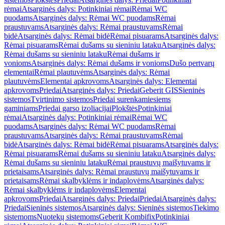
rėmai
Atsarginės dalys: Potinkiniai rėmai
Rėmai WC
puodams
Atsarginės dalys: Rėmai WC puodams
Rėmai
praustuvams
Atsarginės dalys: Rėmai praustuvams
Rėmai
bidė
Atsarginės dalys: Rėmai bidė
Rėmai pisuarams
Atsarginės dalys:
Rėmai pisuarams
Rėmai dušams su sieniniu lataku
Atsarginės dalys:
Rėmai dušams su sieniniu lataku
Rėmai dušams ir
vonioms
Atsarginės dalys: Rėmai dušams ir vonioms
Dušo pertvarų
elementai
Rėmai plautuvėms
Atsarginės dalys: Rėmai
plautuvėms
Elementai apkrovoms
Atsarginės dalys: Elementai
apkrovoms
Priedai
Atsarginės dalys: Priedai
Geberit GIS
Sieninės
sistemos
Tvirtinimo sistemos
Priedai surenkamiesiems
gaminiams
Priedai garso izoliacijai
Plokštės
Potinkiniai
rėmai
Atsarginės dalys: Potinkiniai rėmai
Rėmai WC
puodams
Atsarginės dalys: Rėmai WC puodams
Rėmai
praustuvams
Atsarginės dalys: Rėmai praustuvams
Rėmai
bidė
Atsarginės dalys: Rėmai bidė
Rėmai pisuarams
Atsarginės dalys:
Rėmai pisuarams
Rėmai dušams su sieniniu lataku
Atsarginės dalys:
Rėmai dušams su sieniniu lataku
Rėmai praustuvų maišytuvams ir
prietaisams
Atsarginės dalys: Rėmai praustuvų maišytuvams ir
prietaisams
Rėmai skalbyklėms ir indaplovėms
Atsarginės dalys:
Rėmai skalbyklėms ir indaplovėms
Elementai
apkrovoms
Priedai
Atsarginės dalys: Priedai
Priedai
Atsarginės dalys:
Priedai
Sieninės sistemos
Atsarginės dalys: Sieninės sistemos
Tiekimo
sistemoms
Nuotekų sistemoms
Geberit Kombifix
Potinkiniai