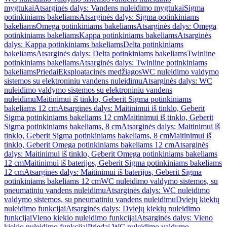
mygtukai
Atsarginės dalys: Vandens nuleidimo mygtukai
Sigma
potinkiniams bakeliams
Atsarginės dalys: Sigma potinkiniams
bakeliams
Omega potinkiniams bakeliams
Atsarginės dalys: Omega
potinkiniams bakeliams
Kappa potinkiniams bakeliams
Atsarginės
dalys: Kappa potinkiniams bakeliams
Delta potinkiniams
bakeliams
Atsarginės dalys: Delta potinkiniams bakeliams
Twinline
potinkiniams bakeliams
Atsarginės dalys: Twinline potinkiniams
bakeliams
Priedai
Eksploatacinės medžiagos
WC nuleidimo valdymo
sistemos su elektroniniu vandens nuleidimu
Atsarginės dalys: WC
nuleidimo valdymo sistemos su elektroniniu vandens
nuleidimu
Maitinimui iš tinklo, Geberit Sigma potinkiniams
bakeliams 12 cm
Atsarginės dalys: Maitinimui iš tinklo, Geberit
Sigma potinkiniams bakeliams 12 cm
Maitinimui iš tinklo, Geberit
Sigma potinkiniams bakeliams, 8 cm
Atsarginės dalys: Maitinimui iš
tinklo, Geberit Sigma potinkiniams bakeliams, 8 cm
Maitinimui iš
tinklo, Geberit Omega potinkiniams bakeliams 12 cm
Atsarginės
dalys: Maitinimui iš tinklo, Geberit Omega potinkiniams bakeliams
12 cm
Maitinimui iš baterijos, Geberit Sigma potinkiniams bakeliams
12 cm
Atsarginės dalys: Maitinimui iš baterijos, Geberit Sigma
potinkiniams bakeliams 12 cm
WC nuleidimo valdymo sistemos, su
pneumatiniu vandens nuleidimu
Atsarginės dalys: WC nuleidimo
valdymo sistemos, su pneumatiniu vandens nuleidimu
Dviejų kiekių
nuleidimo funkcijai
Atsarginės dalys: Dviejų kiekių nuleidimo
funkcijai
Vieno kiekio nuleidimo funkcijai
Atsarginės dalys: Vieno
kiekio nuleidimo funkcijai
Priedai WC nuleidimo valdymo