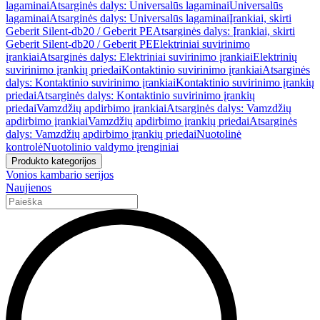
lagaminai
Atsarginės dalys: Universalūs lagaminai
Universalūs
lagaminai
Atsarginės dalys: Universalūs lagaminai
Įrankiai, skirti
Geberit Silent-db20 / Geberit PE
Atsarginės dalys: Įrankiai, skirti
Geberit Silent-db20 / Geberit PE
Elektriniai suvirinimo
įrankiai
Atsarginės dalys: Elektriniai suvirinimo įrankiai
Elektrinių
suvirinimo įrankių priedai
Kontaktinio suvirinimo įrankiai
Atsarginės
dalys: Kontaktinio suvirinimo įrankiai
Kontaktinio suvirinimo įrankių
priedai
Atsarginės dalys: Kontaktinio suvirinimo įrankių
priedai
Vamzdžių apdirbimo įrankiai
Atsarginės dalys: Vamzdžių
apdirbimo įrankiai
Vamzdžių apdirbimo įrankių priedai
Atsarginės
dalys: Vamzdžių apdirbimo įrankių priedai
Nuotolinė
kontrolė
Nuotolinio valdymo įrenginiai
Produkto kategorijos
Vonios kambario serijos
Naujienos