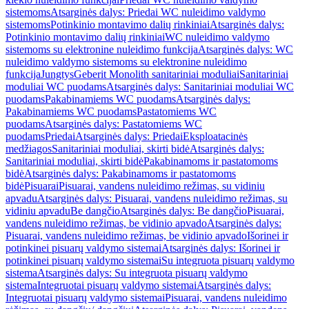
sistemoms
Atsarginės dalys: Priedai WC nuleidimo valdymo
sistemoms
Potinkinio montavimo dalių rinkiniai
Atsarginės dalys:
Potinkinio montavimo dalių rinkiniai
WC nuleidimo valdymo
sistemoms su elektronine nuleidimo funkcija
Atsarginės dalys: WC
nuleidimo valdymo sistemoms su elektronine nuleidimo
funkcija
Jungtys
Geberit Monolith sanitariniai moduliai
Sanitariniai
moduliai WC puodams
Atsarginės dalys: Sanitariniai moduliai WC
puodams
Pakabinamiems WC puodams
Atsarginės dalys:
Pakabinamiems WC puodams
Pastatomiems WC
puodams
Atsarginės dalys: Pastatomiems WC
puodams
Priedai
Atsarginės dalys: Priedai
Eksploatacinės
medžiagos
Sanitariniai moduliai, skirti bidė
Atsarginės dalys:
Sanitariniai moduliai, skirti bidė
Pakabinamoms ir pastatomoms
bidė
Atsarginės dalys: Pakabinamoms ir pastatomoms
bidė
Pisuarai
Pisuarai, vandens nuleidimo režimas, su vidiniu
apvadu
Atsarginės dalys: Pisuarai, vandens nuleidimo režimas, su
vidiniu apvadu
Be dangčio
Atsarginės dalys: Be dangčio
Pisuarai,
vandens nuleidimo režimas, be vidinio apvado
Atsarginės dalys:
Pisuarai, vandens nuleidimo režimas, be vidinio apvado
Išorinei ir
potinkinei pisuarų valdymo sistemai
Atsarginės dalys: Išorinei ir
potinkinei pisuarų valdymo sistemai
Su integruota pisuarų valdymo
sistema
Atsarginės dalys: Su integruota pisuarų valdymo
sistema
Integruotai pisuarų valdymo sistemai
Atsarginės dalys:
Integruotai pisuarų valdymo sistemai
Pisuarai, vandens nuleidimo