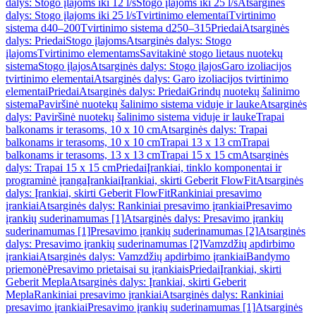
dalys: Stogo įlajoms iki 12 l/s
Stogo įlajoms iki 25 l/s
Atsarginės
dalys: Stogo įlajoms iki 25 l/s
Tvirtinimo elementai
Tvirtinimo
sistema d40–200
Tvirtinimo sistema d250–315
Priedai
Atsarginės
dalys: Priedai
Stogo įlajoms
Atsarginės dalys: Stogo
įlajoms
Tvirtinimo elementams
Savitakinė stogo lietaus nuotekų
sistema
Stogo įlajos
Atsarginės dalys: Stogo įlajos
Garo izoliacijos
tvirtinimo elementai
Atsarginės dalys: Garo izoliacijos tvirtinimo
elementai
Priedai
Atsarginės dalys: Priedai
Grindų nuotekų šalinimo
sistema
Paviršinė nuotekų šalinimo sistema viduje ir lauke
Atsarginės
dalys: Paviršinė nuotekų šalinimo sistema viduje ir lauke
Trapai
balkonams ir terasoms, 10 x 10 cm
Atsarginės dalys: Trapai
balkonams ir terasoms, 10 x 10 cm
Trapai 13 x 13 cm
Trapai
balkonams ir terasoms, 13 x 13 cm
Trapai 15 x 15 cm
Atsarginės
dalys: Trapai 15 x 15 cm
Priedai
Įrankiai, tinklo komponentai ir
programinė įranga
Įrankiai
Įrankiai, skirti Geberit FlowFit
Atsarginės
dalys: Įrankiai, skirti Geberit FlowFit
Rankiniai presavimo
įrankiai
Atsarginės dalys: Rankiniai presavimo įrankiai
Presavimo
įrankių suderinamumas [1]
Atsarginės dalys: Presavimo įrankių
suderinamumas [1]
Presavimo įrankių suderinamumas [2]
Atsarginės
dalys: Presavimo įrankių suderinamumas [2]
Vamzdžių apdirbimo
įrankiai
Atsarginės dalys: Vamzdžių apdirbimo įrankiai
Bandymo
priemonė
Presavimo prietaisai su įrankiais
Priedai
Įrankiai, skirti
Geberit Mepla
Atsarginės dalys: Įrankiai, skirti Geberit
Mepla
Rankiniai presavimo įrankiai
Atsarginės dalys: Rankiniai
presavimo įrankiai
Presavimo įrankių suderinamumas [1]
Atsarginės