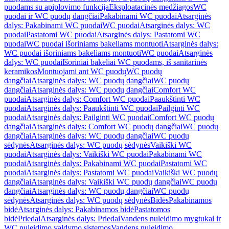
puodams su apiplovimo funkcija
Eksploatacinės medžiagos
WC
puodai ir WC puodų dangčiai
Pakabinami WC puodai
Atsarginės
dalys: Pakabinami WC puodai
WC puodai
Atsarginės dalys: WC
puodai
Pastatomi WC puodai
Atsarginės dalys: Pastatomi WC
puodai
WC puodai išoriniams bakeliams montuoti
Atsarginės dalys:
WC puodai išoriniams bakeliams montuoti
WC puodai
Atsarginės
dalys: WC puodai
Išoriniai bakeliai WC puodams, iš sanitarinės
keramikos
Montuojami ant WC puodų
WC puodų
dangčiai
Atsarginės dalys: WC puodų dangčiai
WC puodų
dangčiai
Atsarginės dalys: WC puodų dangčiai
Comfort WC
puodai
Atsarginės dalys: Comfort WC puodai
Paaukštinti WC
puodai
Atsarginės dalys: Paaukštinti WC puodai
Pailginti WC
puodai
Atsarginės dalys: Pailginti WC puodai
Comfort WC puodų
dangčiai
Atsarginės dalys: Comfort WC puodų dangčiai
WC puodų
dangčiai
Atsarginės dalys: WC puodų dangčiai
WC puodų
sėdynės
Atsarginės dalys: WC puodų sėdynės
Vaikiški WC
puodai
Atsarginės dalys: Vaikiški WC puodai
Pakabinami WC
puodai
Atsarginės dalys: Pakabinami WC puodai
Pastatomi WC
puodai
Atsarginės dalys: Pastatomi WC puodai
Vaikiški WC puodų
dangčiai
Atsarginės dalys: Vaikiški WC puodų dangčiai
WC puodų
dangčiai
Atsarginės dalys: WC puodų dangčiai
WC puodų
sėdynės
Atsarginės dalys: WC puodų sėdynės
Bidės
Pakabinamos
bidė
Atsarginės dalys: Pakabinamos bidė
Pastatomos
bidė
Priedai
Atsarginės dalys: Priedai
Vandens nuleidimo mygtukai ir
WC nuleidimo valdymo sistemos
Vandens nuleidimo