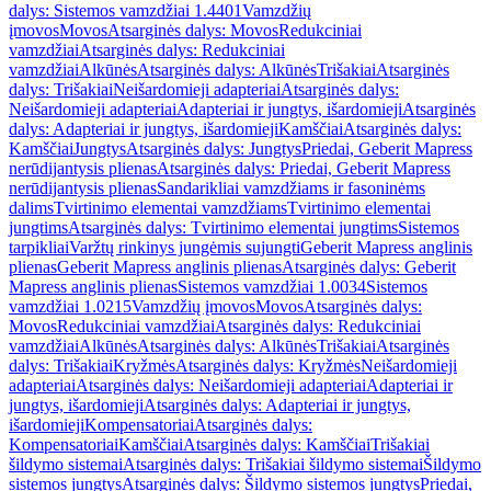
dalys: Sistemos vamzdžiai 1.4401
Vamzdžių
įmovos
Movos
Atsarginės dalys: Movos
Redukciniai
vamzdžiai
Atsarginės dalys: Redukciniai
vamzdžiai
Alkūnės
Atsarginės dalys: Alkūnės
Trišakiai
Atsarginės
dalys: Trišakiai
Neišardomieji adapteriai
Atsarginės dalys:
Neišardomieji adapteriai
Adapteriai ir jungtys, išardomieji
Atsarginės
dalys: Adapteriai ir jungtys, išardomieji
Kamščiai
Atsarginės dalys:
Kamščiai
Jungtys
Atsarginės dalys: Jungtys
Priedai, Geberit Mapress
nerūdijantysis plienas
Atsarginės dalys: Priedai, Geberit Mapress
nerūdijantysis plienas
Sandarikliai vamzdžiams ir fasoninėms
dalims
Tvirtinimo elementai vamzdžiams
Tvirtinimo elementai
jungtims
Atsarginės dalys: Tvirtinimo elementai jungtims
Sistemos
tarpikliai
Varžtų rinkinys jungėmis sujungti
Geberit Mapress anglinis
plienas
Geberit Mapress anglinis plienas
Atsarginės dalys: Geberit
Mapress anglinis plienas
Sistemos vamzdžiai 1.0034
Sistemos
vamzdžiai 1.0215
Vamzdžių įmovos
Movos
Atsarginės dalys:
Movos
Redukciniai vamzdžiai
Atsarginės dalys: Redukciniai
vamzdžiai
Alkūnės
Atsarginės dalys: Alkūnės
Trišakiai
Atsarginės
dalys: Trišakiai
Kryžmės
Atsarginės dalys: Kryžmės
Neišardomieji
adapteriai
Atsarginės dalys: Neišardomieji adapteriai
Adapteriai ir
jungtys, išardomieji
Atsarginės dalys: Adapteriai ir jungtys,
išardomieji
Kompensatoriai
Atsarginės dalys:
Kompensatoriai
Kamščiai
Atsarginės dalys: Kamščiai
Trišakiai
šildymo sistemai
Atsarginės dalys: Trišakiai šildymo sistemai
Šildymo
sistemos jungtys
Atsarginės dalys: Šildymo sistemos jungtys
Priedai,