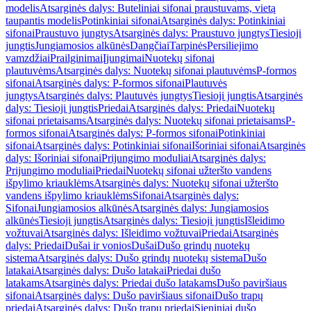
modelis
Atsarginės dalys: Buteliniai sifonai praustuvams, vietą
taupantis modelis
Potinkiniai sifonai
Atsarginės dalys: Potinkiniai
sifonai
Praustuvo jungtys
Atsarginės dalys: Praustuvo jungtys
Tiesioji
jungtis
Jungiamosios alkūnės
Dangčiai
Tarpinės
Persiliejimo
vamzdžiai
Prailginimai
Įjungimai
Nuotekų sifonai
plautuvėms
Atsarginės dalys: Nuotekų sifonai plautuvėms
P-formos
sifonai
Atsarginės dalys: P-formos sifonai
Plautuvės
jungtys
Atsarginės dalys: Plautuvės jungtys
Tiesioji jungtis
Atsarginės
dalys: Tiesioji jungtis
Priedai
Atsarginės dalys: Priedai
Nuotekų
sifonai prietaisams
Atsarginės dalys: Nuotekų sifonai prietaisams
P-
formos sifonai
Atsarginės dalys: P-formos sifonai
Potinkiniai
sifonai
Atsarginės dalys: Potinkiniai sifonai
Išoriniai sifonai
Atsarginės
dalys: Išoriniai sifonai
Prijungimo moduliai
Atsarginės dalys:
Prijungimo moduliai
Priedai
Nuotekų sifonai užteršto vandens
išpylimo kriauklėms
Atsarginės dalys: Nuotekų sifonai užteršto
vandens išpylimo kriauklėms
Sifonai
Atsarginės dalys:
Sifonai
Jungiamosios alkūnės
Atsarginės dalys: Jungiamosios
alkūnės
Tiesioji jungtis
Atsarginės dalys: Tiesioji jungtis
Išleidimo
vožtuvai
Atsarginės dalys: Išleidimo vožtuvai
Priedai
Atsarginės
dalys: Priedai
Dušai ir vonios
Dušai
Dušo grindų nuotekų
sistema
Atsarginės dalys: Dušo grindų nuotekų sistema
Dušo
latakai
Atsarginės dalys: Dušo latakai
Priedai dušo
latakams
Atsarginės dalys: Priedai dušo latakams
Dušo paviršiaus
sifonai
Atsarginės dalys: Dušo paviršiaus sifonai
Dušo trapų
priedai
Atsarginės dalys: Dušo trapų priedai
Sieniniai dušo