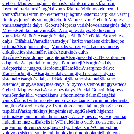
Geberit Mapress anglinis plienas
Sandarikliai vamzdžiams ir
fasoninėms dalims
Dangčiai vamzdžiams
Tvirtinimo elementai
vamzdžiams
Tvirtinimo elementai jungtims
Sistemos tarpikliai
Varžtų
rinkinys jungėmis sujungti
Geberit Mapress varis
Geberit Mapress
varis
Atsarginės dalys: Geberit Mapress varis
Movos
Atsarginės dalys:
Movos
Redukciniai vamzdžiai
Atsarginės dalys: Redukciniai
vamzdžiai
Alkūnės
Atsarginės dalys: Alkūnės
Trišakiai
Atsarginės
dalys: Trišakiai
„Vamzdis vamzdyje“ karšto vandens cirkuliacijos
sistema
Atsarginės dalys: „Vamzdis vamzdyje“ karšto vandens
cirkuliacijos sistema
Kryžmės
Atsarginės dalys:
Kryžmės
Neišardomieji adapteriai
Atsarginės dalys: Neišardomieji
adapteriai
Adapteriai ir jungtys, išardomieji
Atsarginės dalys:
Adapteriai ir jungtys, išardomieji
Kamščiai
Atsarginės dalys:
Kamščiai
Jungtys
Atsarginės dalys: Jungtys
Trišakiai šildymo
sistemai
Atsarginės dalys: Trišakiai šildymo sistemai
Šildymo
sistemos jungtys
Atsarginės dalys: Šildymo sistemos jungtys
Priedai
Geberit Mapress varis
Atsarginės dalys: Priedai Geberit Mapress
varis
Sandarikliai vamzdžiams ir fasoninėms dalims
Dangčiai
vamzdžiams
Tvirtinimo elementai vamzdžiams
Tvirtinimo elementai
jungtims
Atsarginės dalys: Tvirtinimo elementai jungtims
Sistemos
tarpikliai
Varžtų rinkinys jungėmis sujungti
Geberit higienos
sistema
Higieniniai nuleidimo mazgai
Atsarginės dalys: Higieniniai
nuleidimo mazgai
Bakelis ir WC nuleidimo valdymo sistema su
higieniniu plovimu
Atsarginės dalys: Bakelis ir WC nuleidimo
valdymo sistema su higieniniu plovimu
Įmontuojamieji higienos