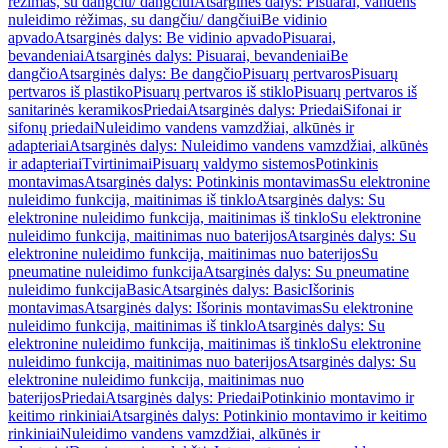
rėžimas, su dangčiu/ dangčiui
Atsarginės dalys: Pisuarai, vandens
nuleidimo rėžimas, su dangčiu/ dangčiui
Be vidinio
apvado
Atsarginės dalys: Be vidinio apvado
Pisuarai,
bevandeniai
Atsarginės dalys: Pisuarai, bevandeniai
Be
dangčio
Atsarginės dalys: Be dangčio
Pisuarų pertvaros
Pisuarų
pertvaros iš plastiko
Pisuarų pertvaros iš stiklo
Pisuarų pertvaros iš
sanitarinės keramikos
Priedai
Atsarginės dalys: Priedai
Sifonai ir
sifonų priedai
Nuleidimo vandens vamzdžiai, alkūnės ir
adapteriai
Atsarginės dalys: Nuleidimo vandens vamzdžiai, alkūnės
ir adapteriai
Tvirtinimai
Pisuarų valdymo sistemos
Potinkinis
montavimas
Atsarginės dalys: Potinkinis montavimas
Su elektronine
nuleidimo funkcija, maitinimas iš tinklo
Atsarginės dalys: Su
elektronine nuleidimo funkcija, maitinimas iš tinklo
Su elektronine
nuleidimo funkcija, maitinimas nuo baterijos
Atsarginės dalys: Su
elektronine nuleidimo funkcija, maitinimas nuo baterijos
Su
pneumatine nuleidimo funkcija
Atsarginės dalys: Su pneumatine
nuleidimo funkcija
Basic
Atsarginės dalys: Basic
Išorinis
montavimas
Atsarginės dalys: Išorinis montavimas
Su elektronine
nuleidimo funkcija, maitinimas iš tinklo
Atsarginės dalys: Su
elektronine nuleidimo funkcija, maitinimas iš tinklo
Su elektronine
nuleidimo funkcija, maitinimas nuo baterijos
Atsarginės dalys: Su
elektronine nuleidimo funkcija, maitinimas nuo
baterijos
Priedai
Atsarginės dalys: Priedai
Potinkinio montavimo ir
keitimo rinkiniai
Atsarginės dalys: Potinkinio montavimo ir keitimo
rinkiniai
Nuleidimo vandens vamzdžiai, alkūnės ir