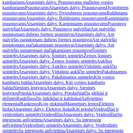
kambariams
Atsarginės dalys: Praustuvams mažiems vonios
kambariams
Praustuvams
Atsarginės dalys: Praustuvams
Dvigubiems
praustuvams
Atsarginės dalys: Dvigubiems praustuvams
Baldiniams
praustuvams
Atsarginės dalys: Baldiniams praustuvams
Kampiniams
praustuvams
Atsarginės dalys: Kampiniams praustuvams
Praustuvų
stalviršiai
Atsarginės dalys: Praustuvų stalviršiai
Ant stalviršio
pastatomam dubens formos praustuvui
Atsarginės dalys: Ant
stalviršio pastatomam dubens formos praustuvui
Ant stalviršio
pastatomam stačiakampiam praustuvui
Atsarginės dalys: Ant
stalviršio pastatomam stačiakampiam praustuvui
Šoninės
spintelės
Atsarginės dalys: Šoninės spintelės
Žemos šoninės
spintelės
Atsarginės dalys: Žemos šoninės spintelės
Aukštos
spintelės
Atsarginės dalys: Aukštos spintelės
Vidutinio aukščio
spintelės
Atsarginės dalys: Vidutinio aukščio spintelės
Pakabinamos
spintelės
Atsarginės dalys: Pakabinamos spintelės
Kiti vonios
kambario baldai
Atsarginės dalys: Kiti vonios kambario
baldai
Sieninės lentynos
Atsarginės dalys: Sieninės
lentynos
Priedai
Atsarginės dalys: Priedai
Stalčių įdėklai ir
dėžutės
Rankšluosčių laikikliai ir kabliukai
Apšvietimo
elementai
Rankenos
Kojų rinkiniai
Magnetinės lentos
Elektros
lizdai
Atsarginės dalys: Elektros lizdai
Kiti priedai
Veidrodžiai ir
veidrodinės spintelės
Veidrodžiai
Atsarginės dalys: Veidrodžiai
Su
integruotu apšvietimu
Atsarginės dalys: Su integruotu
apšvietimu
Veidrodinės spintelės
Atsarginės dalys: Veidrodinės
spintelės
Su integruotu apšvietimu
Atsarginės dalys: Su integruotu