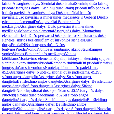
latakai
Atsarginės dalys: Sieniniai dušo latakai
Sieninių dušo latakų
priedai
Atsarginės dalys: Sieninių dušo latakų priedai
Dušo padėklai
ir dušo paviršiai
Atsarginės dalys: Dušo padėklai ir dušo
paviršiai
Dušo paviršiai iš mineralinės medžiagos ir Geberit Duofix
tvirtinimo elementai
Dušo paviršiai iš mineralinės
medžiagos
Atsarginės dalys: Dušo paviršiai iš mineralinės
medžiagos
Montavimo elementai
Atsarginės dalys: Montavimo
elementai
Priedai
Dušo pertvaros
Dušo pertvaros
Stacionarios dušo
sienelės, skirtos beslenksčiam dušui
Vonios sienelės
Dušo
durys
Priedai
Nišos lentynos dušui
Nišos
lentynos
Priedai
Vonios
Vonios iš sanitarinio akrilo
Stačiakampės
vonios
Vonios iš mineralinės medžiagos
Vonios
kūdikiams
Montavimo elementai
Kojelių rinkinys ir skersinių sijų bei
sieninio inkaro rinkinys
Priedai
Remonto rinkiniai
Kiti priedai
Prietaisų
jungtys dušams ir vonioms
Nuotekų sifonai dušo padėklams,
d52
Atsarginės dalys: Nuotekų sifonai dušo padėklams, d52
Su
sifono angos dangteliu
Atsarginės dalys: Su sifono angos
dangteliu
Be išleidimo angos dangtelio
Atsarginės dalys: Be išleidimo
angos dangtelio
Sifono dangtelis
Atsarginės dalys: Sifono
dangtelis
Nuotekų sifonai dušo padėklams, d62
Atsarginės dalys:
Nuotekų sifonai dušo padėklams, d62
Su sifono angos
dangteliu
Atsarginės dalys: Su sifono angos dangteliu
Be išleidimo
angos dangtelio
Atsarginės dalys: Be išleidimo angos
dangtelio
Sifono dangtelis
Atsarginės dalys: Sifono dangtelis
Nuotekų
sifonai dušo padėklams, d90
Atsarginės dalys: Nuotekų sifonai dušo