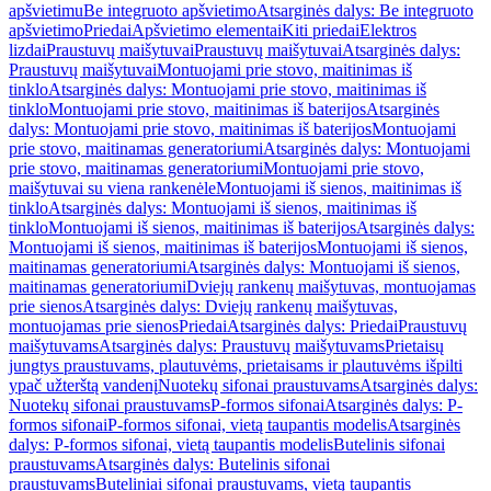
apšvietimu
Be integruoto apšvietimo
Atsarginės dalys: Be integruoto
apšvietimo
Priedai
Apšvietimo elementai
Kiti priedai
Elektros
lizdai
Praustuvų maišytuvai
Praustuvų maišytuvai
Atsarginės dalys:
Praustuvų maišytuvai
Montuojami prie stovo, maitinimas iš
tinklo
Atsarginės dalys: Montuojami prie stovo, maitinimas iš
tinklo
Montuojami prie stovo, maitinimas iš baterijos
Atsarginės
dalys: Montuojami prie stovo, maitinimas iš baterijos
Montuojami
prie stovo, maitinamas generatoriumi
Atsarginės dalys: Montuojami
prie stovo, maitinamas generatoriumi
Montuojami prie stovo,
maišytuvai su viena rankenėle
Montuojami iš sienos, maitinimas iš
tinklo
Atsarginės dalys: Montuojami iš sienos, maitinimas iš
tinklo
Montuojami iš sienos, maitinimas iš baterijos
Atsarginės dalys:
Montuojami iš sienos, maitinimas iš baterijos
Montuojami iš sienos,
maitinamas generatoriumi
Atsarginės dalys: Montuojami iš sienos,
maitinamas generatoriumi
Dviejų rankenų maišytuvas, montuojamas
prie sienos
Atsarginės dalys: Dviejų rankenų maišytuvas,
montuojamas prie sienos
Priedai
Atsarginės dalys: Priedai
Praustuvų
maišytuvams
Atsarginės dalys: Praustuvų maišytuvams
Prietaisų
jungtys praustuvams, plautuvėms, prietaisams ir plautuvėms išpilti
ypač užterštą vandenį
Nuotekų sifonai praustuvams
Atsarginės dalys:
Nuotekų sifonai praustuvams
P-formos sifonai
Atsarginės dalys: P-
formos sifonai
P-formos sifonai, vietą taupantis modelis
Atsarginės
dalys: P-formos sifonai, vietą taupantis modelis
Butelinis sifonai
praustuvams
Atsarginės dalys: Butelinis sifonai
praustuvams
Buteliniai sifonai praustuvams, vietą taupantis