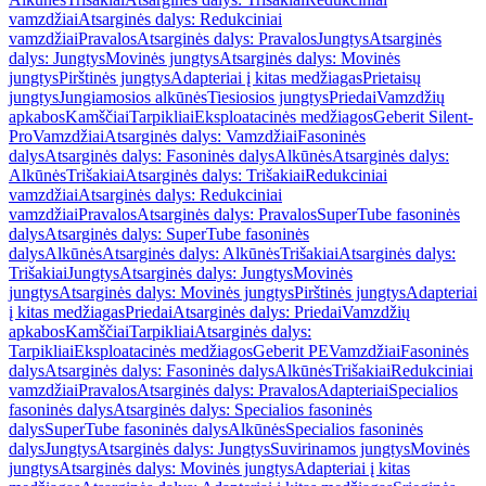
vamzdžiai
Atsarginės dalys: Redukciniai
vamzdžiai
Pravalos
Atsarginės dalys: Pravalos
Jungtys
Atsarginės
dalys: Jungtys
Movinės jungtys
Atsarginės dalys: Movinės
jungtys
Pirštinės jungtys
Adapteriai į kitas medžiagas
Prietaisų
jungtys
Jungiamosios alkūnės
Tiesiosios jungtys
Priedai
Vamzdžių
apkabos
Kamščiai
Tarpikliai
Eksploatacinės medžiagos
Geberit Silent-
Pro
Vamzdžiai
Atsarginės dalys: Vamzdžiai
Fasoninės
dalys
Atsarginės dalys: Fasoninės dalys
Alkūnės
Atsarginės dalys:
Alkūnės
Trišakiai
Atsarginės dalys: Trišakiai
Redukciniai
vamzdžiai
Atsarginės dalys: Redukciniai
vamzdžiai
Pravalos
Atsarginės dalys: Pravalos
SuperTube fasoninės
dalys
Atsarginės dalys: SuperTube fasoninės
dalys
Alkūnės
Atsarginės dalys: Alkūnės
Trišakiai
Atsarginės dalys:
Trišakiai
Jungtys
Atsarginės dalys: Jungtys
Movinės
jungtys
Atsarginės dalys: Movinės jungtys
Pirštinės jungtys
Adapteriai
į kitas medžiagas
Priedai
Atsarginės dalys: Priedai
Vamzdžių
apkabos
Kamščiai
Tarpikliai
Atsarginės dalys:
Tarpikliai
Eksploatacinės medžiagos
Geberit PE
Vamzdžiai
Fasoninės
dalys
Atsarginės dalys: Fasoninės dalys
Alkūnės
Trišakiai
Redukciniai
vamzdžiai
Pravalos
Atsarginės dalys: Pravalos
Adapteriai
Specialios
fasoninės dalys
Atsarginės dalys: Specialios fasoninės
dalys
SuperTube fasoninės dalys
Alkūnės
Specialios fasoninės
dalys
Jungtys
Atsarginės dalys: Jungtys
Suvirinamos jungtys
Movinės
jungtys
Atsarginės dalys: Movinės jungtys
Adapteriai į kitas