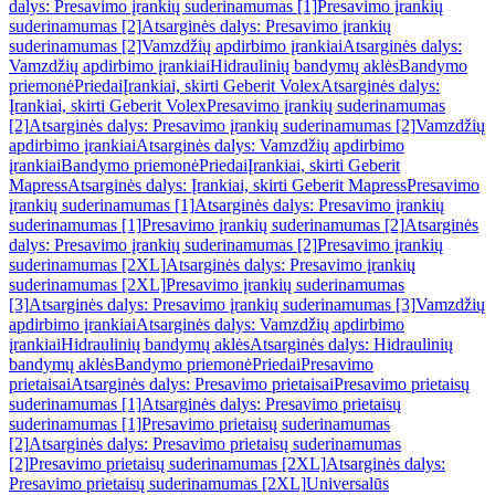
dalys: Presavimo įrankių suderinamumas [1]
Presavimo įrankių
suderinamumas [2]
Atsarginės dalys: Presavimo įrankių
suderinamumas [2]
Vamzdžių apdirbimo įrankiai
Atsarginės dalys:
Vamzdžių apdirbimo įrankiai
Hidraulinių bandymų aklės
Bandymo
priemonė
Priedai
Įrankiai, skirti Geberit Volex
Atsarginės dalys:
Įrankiai, skirti Geberit Volex
Presavimo įrankių suderinamumas
[2]
Atsarginės dalys: Presavimo įrankių suderinamumas [2]
Vamzdžių
apdirbimo įrankiai
Atsarginės dalys: Vamzdžių apdirbimo
įrankiai
Bandymo priemonė
Priedai
Įrankiai, skirti Geberit
Mapress
Atsarginės dalys: Įrankiai, skirti Geberit Mapress
Presavimo
įrankių suderinamumas [1]
Atsarginės dalys: Presavimo įrankių
suderinamumas [1]
Presavimo įrankių suderinamumas [2]
Atsarginės
dalys: Presavimo įrankių suderinamumas [2]
Presavimo įrankių
suderinamumas [2XL]
Atsarginės dalys: Presavimo įrankių
suderinamumas [2XL]
Presavimo įrankių suderinamumas
[3]
Atsarginės dalys: Presavimo įrankių suderinamumas [3]
Vamzdžių
apdirbimo įrankiai
Atsarginės dalys: Vamzdžių apdirbimo
įrankiai
Hidraulinių bandymų aklės
Atsarginės dalys: Hidraulinių
bandymų aklės
Bandymo priemonė
Priedai
Presavimo
prietaisai
Atsarginės dalys: Presavimo prietaisai
Presavimo prietaisų
suderinamumas [1]
Atsarginės dalys: Presavimo prietaisų
suderinamumas [1]
Presavimo prietaisų suderinamumas
[2]
Atsarginės dalys: Presavimo prietaisų suderinamumas
[2]
Presavimo prietaisų suderinamumas [2XL]
Atsarginės dalys:
Presavimo prietaisų suderinamumas [2XL]
Universalūs