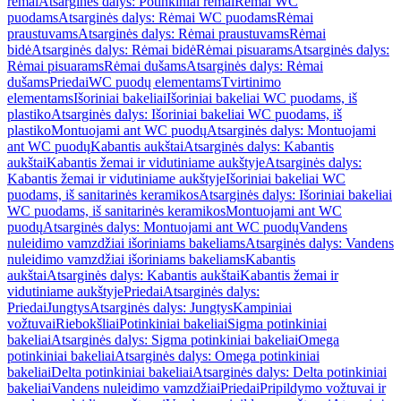
rėmai
Atsarginės dalys: Potinkiniai rėmai
Rėmai WC
puodams
Atsarginės dalys: Rėmai WC puodams
Rėmai
praustuvams
Atsarginės dalys: Rėmai praustuvams
Rėmai
bidė
Atsarginės dalys: Rėmai bidė
Rėmai pisuarams
Atsarginės dalys:
Rėmai pisuarams
Rėmai dušams
Atsarginės dalys: Rėmai
dušams
Priedai
WC puodų elementams
Tvirtinimo
elementams
Išoriniai bakeliai
Išoriniai bakeliai WC puodams, iš
plastiko
Atsarginės dalys: Išoriniai bakeliai WC puodams, iš
plastiko
Montuojami ant WC puodų
Atsarginės dalys: Montuojami
ant WC puodų
Kabantis aukštai
Atsarginės dalys: Kabantis
aukštai
Kabantis žemai ir vidutiniame aukštyje
Atsarginės dalys:
Kabantis žemai ir vidutiniame aukštyje
Išoriniai bakeliai WC
puodams, iš sanitarinės keramikos
Atsarginės dalys: Išoriniai bakeliai
WC puodams, iš sanitarinės keramikos
Montuojami ant WC
puodų
Atsarginės dalys: Montuojami ant WC puodų
Vandens
nuleidimo vamzdžiai išoriniams bakeliams
Atsarginės dalys: Vandens
nuleidimo vamzdžiai išoriniams bakeliams
Kabantis
aukštai
Atsarginės dalys: Kabantis aukštai
Kabantis žemai ir
vidutiniame aukštyje
Priedai
Atsarginės dalys:
Priedai
Jungtys
Atsarginės dalys: Jungtys
Kampiniai
vožtuvai
Riebokšliai
Potinkiniai bakeliai
Sigma potinkiniai
bakeliai
Atsarginės dalys: Sigma potinkiniai bakeliai
Omega
potinkiniai bakeliai
Atsarginės dalys: Omega potinkiniai
bakeliai
Delta potinkiniai bakeliai
Atsarginės dalys: Delta potinkiniai
bakeliai
Vandens nuleidimo vamzdžiai
Priedai
Pripildymo vožtuvai ir