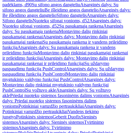
padėklams, d90
Su sifono angos dangteliu
Atsarginės dalys: Su
sifono angos dangteliu
Be išleidimo angos dangtelio
Atsarginės dalys:
Be išleidimo angos dangtelio
Sifono dangtelis
Atsarginės dalys:
Sifono dangtelis
Nuotekų sifonai vonioms, d52
Atsarginės dalys:
Nuotekų sifonai vonioms, d52
Su pasukamąja rankena
Atsarginės
dalys: Su pasukamąja rankena
Montavimo dalių rinkiniai
pasukamajai rankenai
Atsarginės dalys: Montavimo dalių rinkiniai
pasukamajai rankenai
Su pasukamąja rankena ir vandens prileidimo
funkcija
Atsarginės dalys: Su pasukamąja rankena ir vandens
prileidimo funkcija
Montavimo dalių rinkiniai pasukamajai rankenai
ir prileidimo funkcijai
Atsarginės dalys: Montavimo dalių rinkiniai
pasukamajai rankenai ir prileidimo funkcijai
Su uždarymo
paspaudimu funkcija PushControl
Atsarginės dalys: Su uždarymo
paspaudimu funkcija PushControl
Montavimo dalių rinkiniai
mygtukinio valdymo funkcijai PushControl
Atsarginės dalys:
Montavimo dalių rinkiniai mygtukinio valdymo funkcijai
PushControl
Su vožtuvo akle
Atsarginės dalys: Su vožtuvo
akle
Priedai nuotekų sistemos fasoninėms dalims vonioms
Atsarginės
dalys: Priedai nuotekų sistemos fasoninėms dalims
vonioms
Potinkiniai vamzdžio pertraukikliai
Atsarginės dalys:
Potinkiniai vamzdžio pertraukikliai
Vandens tiekimo
jungtys
Potinkinės sistemos
Geberit Duofix
Sieninės
sistemos
Atsarginės dalys: Sieninės sistemos
Tvirtinimo
sistemos
Atsarginės dalys: Tvirtinimo
sistemos
Plokštės
Priedai
Atsarginės dalys: Priedai
Potinkiniai