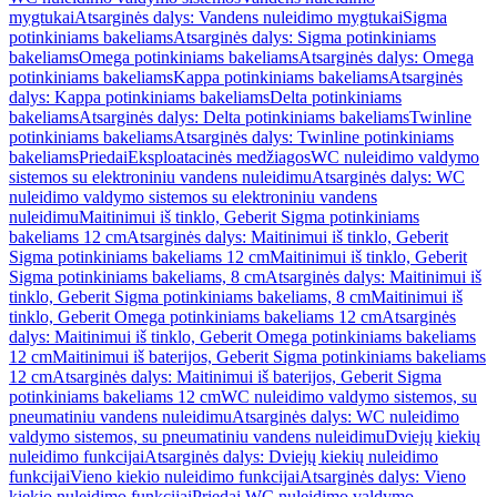
mygtukai
Atsarginės dalys: Vandens nuleidimo mygtukai
Sigma
potinkiniams bakeliams
Atsarginės dalys: Sigma potinkiniams
bakeliams
Omega potinkiniams bakeliams
Atsarginės dalys: Omega
potinkiniams bakeliams
Kappa potinkiniams bakeliams
Atsarginės
dalys: Kappa potinkiniams bakeliams
Delta potinkiniams
bakeliams
Atsarginės dalys: Delta potinkiniams bakeliams
Twinline
potinkiniams bakeliams
Atsarginės dalys: Twinline potinkiniams
bakeliams
Priedai
Eksploatacinės medžiagos
WC nuleidimo valdymo
sistemos su elektroniniu vandens nuleidimu
Atsarginės dalys: WC
nuleidimo valdymo sistemos su elektroniniu vandens
nuleidimu
Maitinimui iš tinklo, Geberit Sigma potinkiniams
bakeliams 12 cm
Atsarginės dalys: Maitinimui iš tinklo, Geberit
Sigma potinkiniams bakeliams 12 cm
Maitinimui iš tinklo, Geberit
Sigma potinkiniams bakeliams, 8 cm
Atsarginės dalys: Maitinimui iš
tinklo, Geberit Sigma potinkiniams bakeliams, 8 cm
Maitinimui iš
tinklo, Geberit Omega potinkiniams bakeliams 12 cm
Atsarginės
dalys: Maitinimui iš tinklo, Geberit Omega potinkiniams bakeliams
12 cm
Maitinimui iš baterijos, Geberit Sigma potinkiniams bakeliams
12 cm
Atsarginės dalys: Maitinimui iš baterijos, Geberit Sigma
potinkiniams bakeliams 12 cm
WC nuleidimo valdymo sistemos, su
pneumatiniu vandens nuleidimu
Atsarginės dalys: WC nuleidimo
valdymo sistemos, su pneumatiniu vandens nuleidimu
Dviejų kiekių
nuleidimo funkcijai
Atsarginės dalys: Dviejų kiekių nuleidimo
funkcijai
Vieno kiekio nuleidimo funkcijai
Atsarginės dalys: Vieno
kiekio nuleidimo funkcijai
Priedai WC nuleidimo valdymo