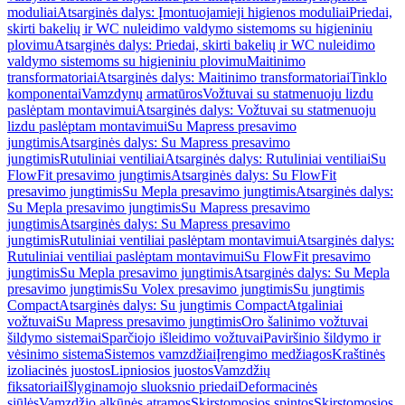
moduliai
Atsarginės dalys: Įmontuojamieji higienos moduliai
Priedai,
skirti bakelių ir WC nuleidimo valdymo sistemoms su higieniniu
plovimu
Atsarginės dalys: Priedai, skirti bakelių ir WC nuleidimo
valdymo sistemoms su higieniniu plovimu
Maitinimo
transformatoriai
Atsarginės dalys: Maitinimo transformatoriai
Tinklo
komponentai
Vamzdynų armatūros
Vožtuvai su statmenuoju lizdu
paslėptam montavimui
Atsarginės dalys: Vožtuvai su statmenuoju
lizdu paslėptam montavimui
Su Mapress presavimo
jungtimis
Atsarginės dalys: Su Mapress presavimo
jungtimis
Rutuliniai ventiliai
Atsarginės dalys: Rutuliniai ventiliai
Su
FlowFit presavimo jungtimis
Atsarginės dalys: Su FlowFit
presavimo jungtimis
Su Mepla presavimo jungtimis
Atsarginės dalys:
Su Mepla presavimo jungtimis
Su Mapress presavimo
jungtimis
Atsarginės dalys: Su Mapress presavimo
jungtimis
Rutuliniai ventiliai paslėptam montavimui
Atsarginės dalys:
Rutuliniai ventiliai paslėptam montavimui
Su FlowFit presavimo
jungtimis
Su Mepla presavimo jungtimis
Atsarginės dalys: Su Mepla
presavimo jungtimis
Su Volex presavimo jungtimis
Su jungtimis
Compact
Atsarginės dalys: Su jungtimis Compact
Atgaliniai
vožtuvai
Su Mapress presavimo jungtimis
Oro šalinimo vožtuvai
šildymo sistemai
Sparčiojo išleidimo vožtuvai
Paviršinio šildymo ir
vėsinimo sistema
Sistemos vamzdžiai
Įrengimo medžiagos
Kraštinės
izoliacinės juostos
Lipniosios juostos
Vamzdžių
fiksatoriai
Išlyginamojo sluoksnio priedai
Deformacinės
siūlės
Vamzdžio alkūnės atramos
Skirstomosios spintos
Skirstomosios