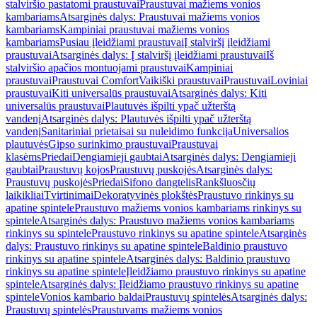
stalviršio pastatomi praustuvai
Praustuvai mažiems vonios
kambariams
Atsarginės dalys: Praustuvai mažiems vonios
kambariams
Kampiniai praustuvai mažiems vonios
kambariams
Pusiau įleidžiami praustuvai
Į stalviršį įleidžiami
praustuvai
Atsarginės dalys: Į stalviršį įleidžiami praustuvai
Iš
stalviršio apačios montuojami praustuvai
Kampiniai
praustuvai
Praustuvai Comfort
Vaikiški praustuvai
Praustuvai
Loviniai
praustuvai
Kiti universalūs praustuvai
Atsarginės dalys: Kiti
universalūs praustuvai
Plautuvės išpilti ypač užterštą
vandenį
Atsarginės dalys: Plautuvės išpilti ypač užterštą
vandenį
Sanitariniai prietaisai su nuleidimo funkcija
Universalios
plautuvės
Gipso surinkimo praustuvai
Praustuvai
klasėms
Priedai
Dengiamieji gaubtai
Atsarginės dalys: Dengiamieji
gaubtai
Praustuvų kojos
Praustuvų puskojės
Atsarginės dalys:
Praustuvų puskojės
Priedai
Sifono dangtelis
Rankšluosčių
laikikliai
Tvirtinimai
Dekoratyvinės plokštės
Praustuvo rinkinys su
apatine spintele
Praustuvo mažiems vonios kambariams rinkinys su
spintele
Atsarginės dalys: Praustuvo mažiems vonios kambariams
rinkinys su spintele
Praustuvo rinkinys su apatine spintele
Atsarginės
dalys: Praustuvo rinkinys su apatine spintele
Baldinio praustuvo
rinkinys su apatine spintele
Atsarginės dalys: Baldinio praustuvo
rinkinys su apatine spintele
Įleidžiamo praustuvo rinkinys su apatine
spintele
Atsarginės dalys: Įleidžiamo praustuvo rinkinys su apatine
spintele
Vonios kambario baldai
Praustuvų spintelės
Atsarginės dalys:
Praustuvų spintelės
Praustuvams mažiems vonios