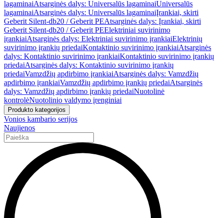
lagaminai
Atsarginės dalys: Universalūs lagaminai
Universalūs
lagaminai
Atsarginės dalys: Universalūs lagaminai
Įrankiai, skirti
Geberit Silent-db20 / Geberit PE
Atsarginės dalys: Įrankiai, skirti
Geberit Silent-db20 / Geberit PE
Elektriniai suvirinimo
įrankiai
Atsarginės dalys: Elektriniai suvirinimo įrankiai
Elektrinių
suvirinimo įrankių priedai
Kontaktinio suvirinimo įrankiai
Atsarginės
dalys: Kontaktinio suvirinimo įrankiai
Kontaktinio suvirinimo įrankių
priedai
Atsarginės dalys: Kontaktinio suvirinimo įrankių
priedai
Vamzdžių apdirbimo įrankiai
Atsarginės dalys: Vamzdžių
apdirbimo įrankiai
Vamzdžių apdirbimo įrankių priedai
Atsarginės
dalys: Vamzdžių apdirbimo įrankių priedai
Nuotolinė
kontrolė
Nuotolinio valdymo įrenginiai
Produkto kategorijos
Vonios kambario serijos
Naujienos