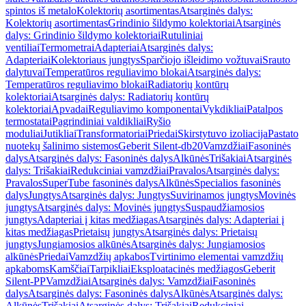
spintos iš metalo
Kolektorių asortimentas
Atsarginės dalys:
Kolektorių asortimentas
Grindinio šildymo kolektoriai
Atsarginės
dalys: Grindinio šildymo kolektoriai
Rutuliniai
ventiliai
Termometrai
Adapteriai
Atsarginės dalys:
Adapteriai
Kolektoriaus jungtys
Sparčiojo išleidimo vožtuvai
Srauto
dalytuvai
Temperatūros reguliavimo blokai
Atsarginės dalys:
Temperatūros reguliavimo blokai
Radiatorių kontūrų
kolektoriai
Atsarginės dalys: Radiatorių kontūrų
kolektoriai
Apvadai
Reguliavimo komponentai
Vykdikliai
Patalpos
termostatai
Pagrindiniai valdikliai
Ryšio
moduliai
Jutikliai
Transformatoriai
Priedai
Skirstytuvo izoliacija
Pastato
nuotekų šalinimo sistemos
Geberit Silent-db20
Vamzdžiai
Fasoninės
dalys
Atsarginės dalys: Fasoninės dalys
Alkūnės
Trišakiai
Atsarginės
dalys: Trišakiai
Redukciniai vamzdžiai
Pravalos
Atsarginės dalys:
Pravalos
SuperTube fasoninės dalys
Alkūnės
Specialios fasoninės
dalys
Jungtys
Atsarginės dalys: Jungtys
Suvirinamos jungtys
Movinės
jungtys
Atsarginės dalys: Movinės jungtys
Suspaudžiamosios
jungtys
Adapteriai į kitas medžiagas
Atsarginės dalys: Adapteriai į
kitas medžiagas
Prietaisų jungtys
Atsarginės dalys: Prietaisų
jungtys
Jungiamosios alkūnės
Atsarginės dalys: Jungiamosios
alkūnės
Priedai
Vamzdžių apkabos
Tvirtinimo elementai vamzdžių
apkaboms
Kamščiai
Tarpikliai
Eksploatacinės medžiagos
Geberit
Silent-PP
Vamzdžiai
Atsarginės dalys: Vamzdžiai
Fasoninės
dalys
Atsarginės dalys: Fasoninės dalys
Alkūnės
Atsarginės dalys:
Alkūnės
Trišakiai
Atsarginės dalys: Trišakiai
Redukciniai