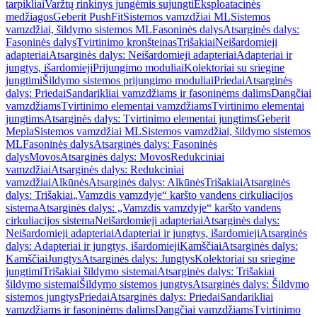
tarpikliai
Varžtų rinkinys jungėmis sujungti
Eksploatacinės
medžiagos
Geberit PushFit
Sistemos vamzdžiai ML
Sistemos
vamzdžiai, šildymo sistemos ML
Fasoninės dalys
Atsarginės dalys:
Fasoninės dalys
Tvirtinimo kronšteinas
Trišakiai
Neišardomieji
adapteriai
Atsarginės dalys: Neišardomieji adapteriai
Adapteriai ir
jungtys, išardomieji
Prijungimo moduliai
Kolektoriai su sriegine
jungtimi
Šildymo sistemos prijungimo moduliai
Priedai
Atsarginės
dalys: Priedai
Sandarikliai vamzdžiams ir fasoninėms dalims
Dangčiai
vamzdžiams
Tvirtinimo elementai vamzdžiams
Tvirtinimo elementai
jungtims
Atsarginės dalys: Tvirtinimo elementai jungtims
Geberit
Mepla
Sistemos vamzdžiai ML
Sistemos vamzdžiai, šildymo sistemos
ML
Fasoninės dalys
Atsarginės dalys: Fasoninės
dalys
Movos
Atsarginės dalys: Movos
Redukciniai
vamzdžiai
Atsarginės dalys: Redukciniai
vamzdžiai
Alkūnės
Atsarginės dalys: Alkūnės
Trišakiai
Atsarginės
dalys: Trišakiai
„Vamzdis vamzdyje“ karšto vandens cirkuliacijos
sistema
Atsarginės dalys: „Vamzdis vamzdyje“ karšto vandens
cirkuliacijos sistema
Neišardomieji adapteriai
Atsarginės dalys:
Neišardomieji adapteriai
Adapteriai ir jungtys, išardomieji
Atsarginės
dalys: Adapteriai ir jungtys, išardomieji
Kamščiai
Atsarginės dalys:
Kamščiai
Jungtys
Atsarginės dalys: Jungtys
Kolektoriai su sriegine
jungtimi
Trišakiai šildymo sistemai
Atsarginės dalys: Trišakiai
šildymo sistemai
Šildymo sistemos jungtys
Atsarginės dalys: Šildymo
sistemos jungtys
Priedai
Atsarginės dalys: Priedai
Sandarikliai
vamzdžiams ir fasoninėms dalims
Dangčiai vamzdžiams
Tvirtinimo