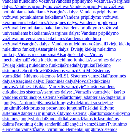
vandens nuleidimo vožtuvai
Vandens pripildymo vožtuvai
Atsarginės
dalys: Vandens pripildymo vožtuvai
Vandens pripildymo vožtuvai
potinkiniams bakeliams
Atsarginės dalys: Vandens pripildymo
vožtuvai potinkiniams bakeliams
Vandens pripildymo vožtuvai
keraminiams bakeliams
Atsarginės dalys: Vandens pripildymo
vožtuvai keraminiams bakeliams
Vandens pripildymo vožtuvai
universaliems bakeliams
Atsarginės dalys: Vandens pripildymo
vožtuvai universaliems bakeliams
Vandens nuleidimo
vožtuvai
Atsarginės dalys: Vandens nuleidimo vožtuvai
Dviejų kiekių
nuleidimo funkcija
Atsarginės dalys: Dviejų kiekių nuleidimo
funkcija
Vidaus mechanizmai
Atsarginės dalys: Vidaus
mechanizmai
Dviejų kiekių nuleidimo funkcija
Atsarginės dalys:
Dviejų kiekių nuleidimo funkcija
Priedai
Mygtukai
Tiekimo
sistemos
Geberit FlowFit
Sistemos vamzdžiai ML
Sistemos
vamzdžiai, šildymo sistemos ML
SL Sistemos vamzdžiai
Fasoninės
dalys
Atsarginės dalys: Fasoninės dalys
Movos
Redukcinės
movos
Alkūnės
Trišakiai
„Vamzdis vamzdyje“ karšto vandens
cirkuliacijos sistema
Atsarginės dalys: „Vamzdis vamzdyje“ karšto
vandens cirkuliacijos sistema
Neišardomieji adapteriai
Adapteriai ir
jungtys, išardomieji
Kamščiai
Jungtys
Kolektoriai su sriegine
jungtimi
Kolektorius su presavimo jungtimi
Trišakiai šildymo
sistemai
Adapteriai ir jungtys šildymo sistemai, išardomosios
Šildymo
sistemos jungtys
Priedai
Sandarikliai vamzdžiams ir fasoninėms
dalims
Fasoninių dalių sandarikliai
Dangčiai vamzdžiams
Tvirtinimo
elementai vamzdžiams
Tvirtinimo elementai jungtims
Sistemos