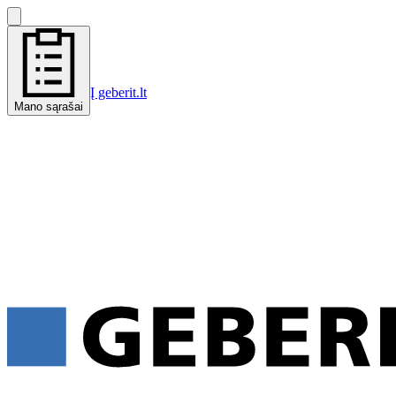
Į geberit.lt
Mano sąrašai