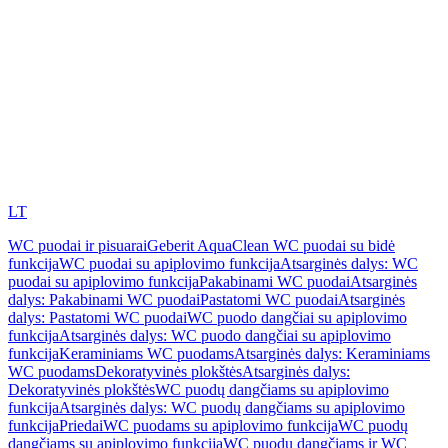
LT
WC puodai ir pisuarai
Geberit AquaClean WC puodai su bidė
funkcija
WC puodai su apiplovimo funkcija
Atsarginės dalys: WC
puodai su apiplovimo funkcija
Pakabinami WC puodai
Atsarginės
dalys: Pakabinami WC puodai
Pastatomi WC puodai
Atsarginės
dalys: Pastatomi WC puodai
WC puodo dangčiai su apiplovimo
funkcija
Atsarginės dalys: WC puodo dangčiai su apiplovimo
funkcija
Keraminiams WC puodams
Atsarginės dalys: Keraminiams
WC puodams
Dekoratyvinės plokštės
Atsarginės dalys:
Dekoratyvinės plokštės
WC puodų dangčiams su apiplovimo
funkcija
Atsarginės dalys: WC puodų dangčiams su apiplovimo
funkcija
Priedai
WC puodams su apiplovimo funkcija
WC puodų
dangčiams su apiplovimo funkcija
WC puodų dangčiams ir WC