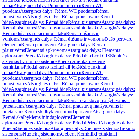
rėmai
Atsarginės dalys: Potinkiniai rėmai
Rėmai WC
puodams
Atsarginės dalys: Rėmai WC puodams
Rėmai
praustuvams
Atsarginės dalys: Rėmai praustuvams
Rėmai
bidė
Atsarginės dalys: Rėmai bidė
Rėmai pisuarams
Atsarginės dalys:
Rėmai pisuarams
Rėmai dušams su sieniniu lataku
Atsarginės dalys:
Rėmai dušams su sieniniu lataku
Rėmai dušams ir
vonioms
Atsarginės dalys: Rėmai dušams ir vonioms
Dušo pertvarų
elementai
Rėmai plautuvėms
Atsarginės dalys: Rėmai
plautuvėms
Elementai apkrovoms
Atsarginės dalys: Elementai
apkrovoms
Priedai
Atsarginės dalys: Priedai
Geberit GIS
Sieninės
sistemos
Tvirtinimo sistemos
Priedai surenkamiesiems
gaminiams
Priedai garso izoliacijai
Plokštės
Potinkiniai
rėmai
Atsarginės dalys: Potinkiniai rėmai
Rėmai WC
puodams
Atsarginės dalys: Rėmai WC puodams
Rėmai
praustuvams
Atsarginės dalys: Rėmai praustuvams
Rėmai
bidė
Atsarginės dalys: Rėmai bidė
Rėmai pisuarams
Atsarginės dalys:
Rėmai pisuarams
Rėmai dušams su sieniniu lataku
Atsarginės dalys:
Rėmai dušams su sieniniu lataku
Rėmai praustuvų maišytuvams ir
prietaisams
Atsarginės dalys: Rėmai praustuvų maišytuvams ir
prietaisams
Rėmai skalbyklėms ir indaplovėms
Atsarginės dalys:
Rėmai skalbyklėms ir indaplovėms
Elementai
apkrovoms
Priedai
Atsarginės dalys: Priedai
Priedai
Atsarginės dalys:
Priedai
Sieninės sistemos
Atsarginės dalys: Sieninės sistemos
Tiekimo
sistemoms
Nuotekų sistemoms
Geberit Kombifix
Potinkiniai