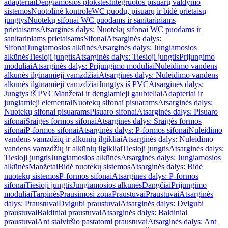
adapteriai
Dengiamosios plokštės
Integruotos pisuarų valdymo
sistemos
Nuotolinė kontrolė
WC puodų, pisuarų ir bidė prietaisų
jungtys
Nuotekų sifonai WC puodams ir sanitariniams
prietaisams
Atsarginės dalys: Nuotekų sifonai WC puodams ir
sanitariniams prietaisams
Sifonai
Atsarginės dalys:
Sifonai
Jungiamosios alkūnės
Atsarginės dalys: Jungiamosios
alkūnės
Tiesioji jungtis
Atsarginės dalys: Tiesioji jungtis
Prijungimo
moduliai
Atsarginės dalys: Prijungimo moduliai
Nuleidimo vandens
alkūnės ilginamieji vamzdžiai
Atsarginės dalys: Nuleidimo vandens
alkūnės ilginamieji vamzdžiai
Jungtys iš PVC
Atsarginės dalys:
Jungtys iš PVC
Manžetai ir dengiamieji gaubteliai
Adapteriai ir
jungiamieji elementai
Nuotekų sifonai pisuarams
Atsarginės dalys:
Nuotekų sifonai pisuarams
Pisuaro sifonai
Atsarginės dalys: Pisuaro
sifonai
Sraigės formos sifonai
Atsarginės dalys: Sraigės formos
sifonai
P-formos sifonai
Atsarginės dalys: P-formos sifonai
Nuleidimo
vandens vamzdžių ir alkūnių ilgikliai
Atsarginės dalys: Nuleidimo
vandens vamzdžių ir alkūnių ilgikliai
Tiesioji jungtis
Atsarginės dalys:
Tiesioji jungtis
Jungiamosios alkūnės
Atsarginės dalys: Jungiamosios
alkūnės
Manžetai
Bidė nuotekų sistemos
Atsarginės dalys: Bidė
nuotekų sistemos
P-formos sifonai
Atsarginės dalys: P-formos
sifonai
Tiesioji jungtis
Jungiamosios alkūnės
Dangčiai
Prijungimo
moduliai
Tarpinės
Prausimosi zona
Praustuvai
Praustuvai
Atsarginės
dalys: Praustuvai
Dvigubi praustuvai
Atsarginės dalys: Dvigubi
praustuvai
Baldiniai praustuvai
Atsarginės dalys: Baldiniai
praustuvai
Ant stalviršio pastatomi praustuvai
Atsarginės dalys: Ant