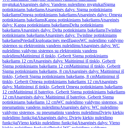
mygtukai
Atsarginės dalys: Vandens nuleidimo mygtukai
Sigma
potinkiniams bakeliams
Atsarginės dalys: Sigma potinkiniams
bakeliams
Omega potinkiniams bakeliams
Atsarginės dalys: Omega
potinkiniams bakeliams
Kappa potinkiniams bakeliams
Atsarginės
dalys: Kappa potinkiniams bakeliams
Delta potinkiniams
bakeliams
Atsarginės dalys: Delta potinkiniams bakeliams
Twinline
potinkiniams bakeliams
Atsarginės dalys: Twinline potinkiniams
bakeliams
Priedai
Eksploatacinės medžiagos
WC nuleidimo valdymo
sistemos su elektroniniu vandens nuleidimu
Atsarginės dalys: WC
nuleidimo valdymo sistemos su elektroniniu vandens
nuleidimu
Maitinimui iš tinklo, Geberit Sigma potinkiniams
bakeliams 12 cm
Atsarginės dalys: Maitinimui iš tinklo, Geberit
Sigma potinkiniams bakeliams 12 cm
Maitinimui iš tinklo, Geberit
Sigma potinkiniams bakeliams, 8 cm
Atsarginės dalys: Maitinimui iš
tinklo, Geberit Sigma potinkiniams bakeliams, 8 cm
Maitinimui iš
tinklo, Geberit Omega potinkiniams bakeliams 12 cm
Atsarginės
dalys: Maitinimui iš tinklo, Geberit Omega potinkiniams bakeliams
12 cm
Maitinimui iš baterijos, Geberit Sigma potinkiniams bakeliams
12 cm
Atsarginės dalys: Maitinimui iš baterijos, Geberit Sigma
potinkiniams bakeliams 12 cm
WC nuleidimo valdymo sistemos, su
pneumatiniu vandens nuleidimu
Atsarginės dalys: WC nuleidimo
valdymo sistemos, su pneumatiniu vandens nuleidimu
Dviejų kiekių
nuleidimo funkcijai
Atsarginės dalys: Dviejų kiekių nuleidimo
funkcijai
Vieno kiekio nuleidimo funkcijai
Atsarginės dalys: Vieno
kiekio nuleidimo funkcijai
Priedai WC nuleidimo valdymo