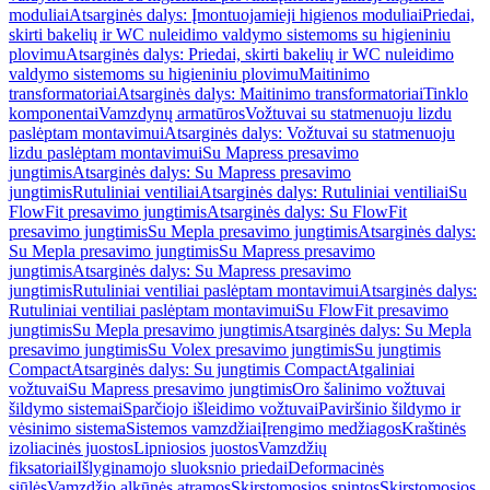
moduliai
Atsarginės dalys: Įmontuojamieji higienos moduliai
Priedai,
skirti bakelių ir WC nuleidimo valdymo sistemoms su higieniniu
plovimu
Atsarginės dalys: Priedai, skirti bakelių ir WC nuleidimo
valdymo sistemoms su higieniniu plovimu
Maitinimo
transformatoriai
Atsarginės dalys: Maitinimo transformatoriai
Tinklo
komponentai
Vamzdynų armatūros
Vožtuvai su statmenuoju lizdu
paslėptam montavimui
Atsarginės dalys: Vožtuvai su statmenuoju
lizdu paslėptam montavimui
Su Mapress presavimo
jungtimis
Atsarginės dalys: Su Mapress presavimo
jungtimis
Rutuliniai ventiliai
Atsarginės dalys: Rutuliniai ventiliai
Su
FlowFit presavimo jungtimis
Atsarginės dalys: Su FlowFit
presavimo jungtimis
Su Mepla presavimo jungtimis
Atsarginės dalys:
Su Mepla presavimo jungtimis
Su Mapress presavimo
jungtimis
Atsarginės dalys: Su Mapress presavimo
jungtimis
Rutuliniai ventiliai paslėptam montavimui
Atsarginės dalys:
Rutuliniai ventiliai paslėptam montavimui
Su FlowFit presavimo
jungtimis
Su Mepla presavimo jungtimis
Atsarginės dalys: Su Mepla
presavimo jungtimis
Su Volex presavimo jungtimis
Su jungtimis
Compact
Atsarginės dalys: Su jungtimis Compact
Atgaliniai
vožtuvai
Su Mapress presavimo jungtimis
Oro šalinimo vožtuvai
šildymo sistemai
Sparčiojo išleidimo vožtuvai
Paviršinio šildymo ir
vėsinimo sistema
Sistemos vamzdžiai
Įrengimo medžiagos
Kraštinės
izoliacinės juostos
Lipniosios juostos
Vamzdžių
fiksatoriai
Išlyginamojo sluoksnio priedai
Deformacinės
siūlės
Vamzdžio alkūnės atramos
Skirstomosios spintos
Skirstomosios