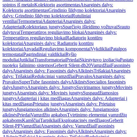
spintos iš metalo
Kolektorių asortimentas
Atsarginės dalys:
Kolektorių asortimentas
Grindinio šildymo kolektoriai
Atsarginės
dalys: Grindinio šildymo kolektoriai
Rutuliniai
ventiliai
Termometrai
Adapteriai
Atsarginės dalys:
Adapteriai
Kolektoriaus jungtys
Sparčiojo išleidimo vožtuvai
Srauto
dalytuvai
Temperatūros reguliavimo blokai
Atsarginės dalys:
Temperatūros reguliavimo blokai
Radiatorių kontūrų
kolektoriai
Atsarginės dalys: Radiatorių kontūrų
kolektoriai
Apvadai
Reguliavimo komponentai
Vykdikliai
Patalpos
termostatai
Pagrindiniai valdikliai
Ryšio
moduliai
Jutikliai
Transformatoriai
Priedai
Skirstytuvo izoliacija
Pastato
nuotekų šalinimo sistemos
Geberit Silent-db20
Vamzdžiai
Fasoninės
dalys
Atsarginės dalys: Fasoninės dalys
Alkūnės
Trišakiai
Atsarginės
dalys: Trišakiai
Redukciniai vamzdžiai
Pravalos
Atsarginės dalys:
Pravalos
SuperTube fasoninės dalys
Alkūnės
Specialios fasoninės
dalys
Jungtys
Atsarginės dalys: Jungtys
Suvirinamos jungtys
Movinės
jungtys
Atsarginės dalys: Movinės jungtys
Suspaudžiamosios
jungtys
Adapteriai į kitas medžiagas
Atsarginės dalys: Adapteriai į
kitas medžiagas
Prietaisų jungtys
Atsarginės dalys: Prietaisų
jungtys
Jungiamosios alkūnės
Atsarginės dalys: Jungiamosios
alkūnės
Priedai
Vamzdžių apkabos
Tvirtinimo elementai vamzdžių
apkaboms
Kamščiai
Tarpikliai
Eksploatacinės medžiagos
Geberit
Silent-PP
Vamzdžiai
Atsarginės dalys: Vamzdžiai
Fasoninės
dalys
Atsarginės dalys: Fasoninės dalys
Alkūnės
Atsarginės dalys:
Alkūnės
Trišakiai
Atsarginės dalys: Trišakiai
Redukciniai