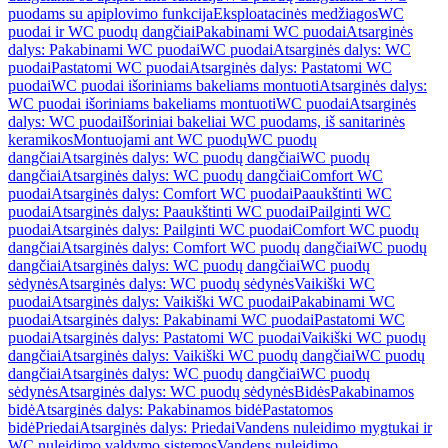
puodams su apiplovimo funkcija
Eksploatacinės medžiagos
WC
puodai ir WC puodų dangčiai
Pakabinami WC puodai
Atsarginės
dalys: Pakabinami WC puodai
WC puodai
Atsarginės dalys: WC
puodai
Pastatomi WC puodai
Atsarginės dalys: Pastatomi WC
puodai
WC puodai išoriniams bakeliams montuoti
Atsarginės dalys:
WC puodai išoriniams bakeliams montuoti
WC puodai
Atsarginės
dalys: WC puodai
Išoriniai bakeliai WC puodams, iš sanitarinės
keramikos
Montuojami ant WC puodų
WC puodų
dangčiai
Atsarginės dalys: WC puodų dangčiai
WC puodų
dangčiai
Atsarginės dalys: WC puodų dangčiai
Comfort WC
puodai
Atsarginės dalys: Comfort WC puodai
Paaukštinti WC
puodai
Atsarginės dalys: Paaukštinti WC puodai
Pailginti WC
puodai
Atsarginės dalys: Pailginti WC puodai
Comfort WC puodų
dangčiai
Atsarginės dalys: Comfort WC puodų dangčiai
WC puodų
dangčiai
Atsarginės dalys: WC puodų dangčiai
WC puodų
sėdynės
Atsarginės dalys: WC puodų sėdynės
Vaikiški WC
puodai
Atsarginės dalys: Vaikiški WC puodai
Pakabinami WC
puodai
Atsarginės dalys: Pakabinami WC puodai
Pastatomi WC
puodai
Atsarginės dalys: Pastatomi WC puodai
Vaikiški WC puodų
dangčiai
Atsarginės dalys: Vaikiški WC puodų dangčiai
WC puodų
dangčiai
Atsarginės dalys: WC puodų dangčiai
WC puodų
sėdynės
Atsarginės dalys: WC puodų sėdynės
Bidės
Pakabinamos
bidė
Atsarginės dalys: Pakabinamos bidė
Pastatomos
bidė
Priedai
Atsarginės dalys: Priedai
Vandens nuleidimo mygtukai ir
WC nuleidimo valdymo sistemos
Vandens nuleidimo