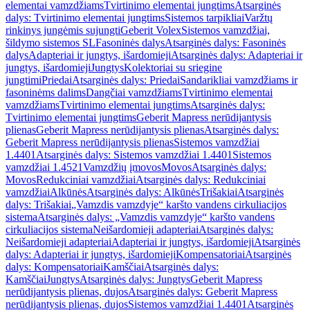
elementai vamzdžiams
Tvirtinimo elementai jungtims
Atsarginės
dalys: Tvirtinimo elementai jungtims
Sistemos tarpikliai
Varžtų
rinkinys jungėmis sujungti
Geberit Volex
Sistemos vamzdžiai,
šildymo sistemos SL
Fasoninės dalys
Atsarginės dalys: Fasoninės
dalys
Adapteriai ir jungtys, išardomieji
Atsarginės dalys: Adapteriai ir
jungtys, išardomieji
Jungtys
Kolektoriai su sriegine
jungtimi
Priedai
Atsarginės dalys: Priedai
Sandarikliai vamzdžiams ir
fasoninėms dalims
Dangčiai vamzdžiams
Tvirtinimo elementai
vamzdžiams
Tvirtinimo elementai jungtims
Atsarginės dalys:
Tvirtinimo elementai jungtims
Geberit Mapress nerūdijantysis
plienas
Geberit Mapress nerūdijantysis plienas
Atsarginės dalys:
Geberit Mapress nerūdijantysis plienas
Sistemos vamzdžiai
1.4401
Atsarginės dalys: Sistemos vamzdžiai 1.4401
Sistemos
vamzdžiai 1.4521
Vamzdžių įmovos
Movos
Atsarginės dalys:
Movos
Redukciniai vamzdžiai
Atsarginės dalys: Redukciniai
vamzdžiai
Alkūnės
Atsarginės dalys: Alkūnės
Trišakiai
Atsarginės
dalys: Trišakiai
„Vamzdis vamzdyje“ karšto vandens cirkuliacijos
sistema
Atsarginės dalys: „Vamzdis vamzdyje“ karšto vandens
cirkuliacijos sistema
Neišardomieji adapteriai
Atsarginės dalys:
Neišardomieji adapteriai
Adapteriai ir jungtys, išardomieji
Atsarginės
dalys: Adapteriai ir jungtys, išardomieji
Kompensatoriai
Atsarginės
dalys: Kompensatoriai
Kamščiai
Atsarginės dalys:
Kamščiai
Jungtys
Atsarginės dalys: Jungtys
Geberit Mapress
nerūdijantysis plienas, dujos
Atsarginės dalys: Geberit Mapress
nerūdijantysis plienas, dujos
Sistemos vamzdžiai 1.4401
Atsarginės