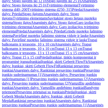
dalys: Stogo įlajoms iki 12 l/s
Stogo įlajoms iki 25 l/s
Atsarginės
dalys: Stogo įlajoms iki 25 l/s
Tvirtinimo elementai
Tvirtinimo
sistema d40–200
Tvirtinimo sistema d250–315
Priedai
Atsarginės
dalys: Priedai
Stogo įlajoms
Atsarginės dalys: Stogo
įlajoms
Tvirtinimo elementams
Savitakinė stogo lietaus nuotekų
sistema
Stogo įlajos
Atsarginės dalys: Stogo įlajos
Garo izoliacijos
tvirtinimo elementai
Atsarginės dalys: Garo izoliacijos tvirtinimo
elementai
Priedai
Atsarginės dalys: Priedai
Grindų nuotekų šalinimo
sistema
Paviršinė nuotekų šalinimo sistema viduje ir lauke
Atsarginės
dalys: Paviršinė nuotekų šalinimo sistema viduje ir lauke
Trapai
balkonams ir terasoms, 10 x 10 cm
Atsarginės dalys: Trapai
balkonams ir terasoms, 10 x 10 cm
Trapai 13 x 13 cm
Trapai
balkonams ir terasoms, 13 x 13 cm
Trapai 15 x 15 cm
Atsarginės
dalys: Trapai 15 x 15 cm
Priedai
Įrankiai, tinklo komponentai ir
programinė įranga
Įrankiai
Įrankiai, skirti Geberit FlowFit
Atsarginės
dalys: Įrankiai, skirti Geberit FlowFit
Rankiniai presavimo
įrankiai
Atsarginės dalys: Rankiniai presavimo įrankiai
Presavimo
įrankių suderinamumas [1]
Atsarginės dalys: Presavimo įrankių
suderinamumas [1]
Presavimo įrankių suderinamumas [2]
Atsarginės
dalys: Presavimo įrankių suderinamumas [2]
Vamzdžių apdirbimo
įrankiai
Atsarginės dalys: Vamzdžių apdirbimo įrankiai
Bandymo
priemonė
Presavimo prietaisai su įrankiais
Priedai
Įrankiai, skirti
Geberit Mepla
Atsarginės dalys: Įrankiai, skirti Geberit
Mepla
Rankiniai presavimo įrankiai
Atsarginės dalys: Rankiniai
presavimo įrankiai
Presavimo įrankių suderinamumas [1]
Atsarginės