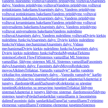
vandens nuleidimo vožtuvai
Vandens pripildymo vožtuvai
Atsarginės
dalys: Vandens pripildymo vožtuvai
Vandens pripildymo vožtuvai
potinkiniams bakeliams
Atsarginės dalys: Vandens pripildymo
vožtuvai potinkiniams bakeliams
Vandens pripildymo vožtuvai
keraminiams bakeliams
Atsarginės dalys: Vandens pripildymo
vožtuvai keraminiams bakeliams
Vandens pripildymo vožtuvai
universaliems bakeliams
Atsarginės dalys: Vandens pripildymo
vožtuvai universaliems bakeliams
Vandens nuleidimo
vožtuvai
Atsarginės dalys: Vandens nuleidimo vožtuvai
Dviejų kiekių
nuleidimo funkcija
Atsarginės dalys: Dviejų kiekių nuleidimo
funkcija
Vidaus mechanizmai
Atsarginės dalys: Vidaus
mechanizmai
Dviejų kiekių nuleidimo funkcija
Atsarginės dalys:
Dviejų kiekių nuleidimo funkcija
Priedai
Mygtukai
Tiekimo
sistemos
Geberit FlowFit
Sistemos vamzdžiai ML
Sistemos
vamzdžiai, šildymo sistemos ML
SL Sistemos vamzdžiai
Fasoninės
dalys
Atsarginės dalys: Fasoninės dalys
Movos
Redukcinės
movos
Alkūnės
Trišakiai
„Vamzdis vamzdyje“ karšto vandens
cirkuliacijos sistema
Atsarginės dalys: „Vamzdis vamzdyje“ karšto
vandens cirkuliacijos sistema
Neišardomieji adapteriai
Adapteriai ir
jungtys, išardomieji
Kamščiai
Jungtys
Kolektoriai su sriegine
jungtimi
Kolektorius su presavimo jungtimi
Trišakiai šildymo
sistemai
Adapteriai ir jungtys šildymo sistemai, išardomosios
Šildymo
sistemos jungtys
Priedai
Sandarikliai vamzdžiams ir fasoninėms
dalims
Fasoninių dalių sandarikliai
Dangčiai vamzdžiams
Tvirtinimo
elementai vamzdžiams
Tvirtinimo elementai jungtims
Sistemos