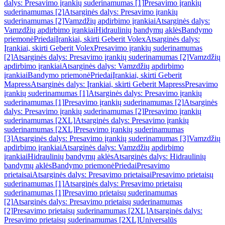
dalys: Presavimo įrankių suderinamumas [1]
Presavimo įrankių
suderinamumas [2]
Atsarginės dalys: Presavimo įrankių
suderinamumas [2]
Vamzdžių apdirbimo įrankiai
Atsarginės dalys:
Vamzdžių apdirbimo įrankiai
Hidraulinių bandymų aklės
Bandymo
priemonė
Priedai
Įrankiai, skirti Geberit Volex
Atsarginės dalys:
Įrankiai, skirti Geberit Volex
Presavimo įrankių suderinamumas
[2]
Atsarginės dalys: Presavimo įrankių suderinamumas [2]
Vamzdžių
apdirbimo įrankiai
Atsarginės dalys: Vamzdžių apdirbimo
įrankiai
Bandymo priemonė
Priedai
Įrankiai, skirti Geberit
Mapress
Atsarginės dalys: Įrankiai, skirti Geberit Mapress
Presavimo
įrankių suderinamumas [1]
Atsarginės dalys: Presavimo įrankių
suderinamumas [1]
Presavimo įrankių suderinamumas [2]
Atsarginės
dalys: Presavimo įrankių suderinamumas [2]
Presavimo įrankių
suderinamumas [2XL]
Atsarginės dalys: Presavimo įrankių
suderinamumas [2XL]
Presavimo įrankių suderinamumas
[3]
Atsarginės dalys: Presavimo įrankių suderinamumas [3]
Vamzdžių
apdirbimo įrankiai
Atsarginės dalys: Vamzdžių apdirbimo
įrankiai
Hidraulinių bandymų aklės
Atsarginės dalys: Hidraulinių
bandymų aklės
Bandymo priemonė
Priedai
Presavimo
prietaisai
Atsarginės dalys: Presavimo prietaisai
Presavimo prietaisų
suderinamumas [1]
Atsarginės dalys: Presavimo prietaisų
suderinamumas [1]
Presavimo prietaisų suderinamumas
[2]
Atsarginės dalys: Presavimo prietaisų suderinamumas
[2]
Presavimo prietaisų suderinamumas [2XL]
Atsarginės dalys:
Presavimo prietaisų suderinamumas [2XL]
Universalūs