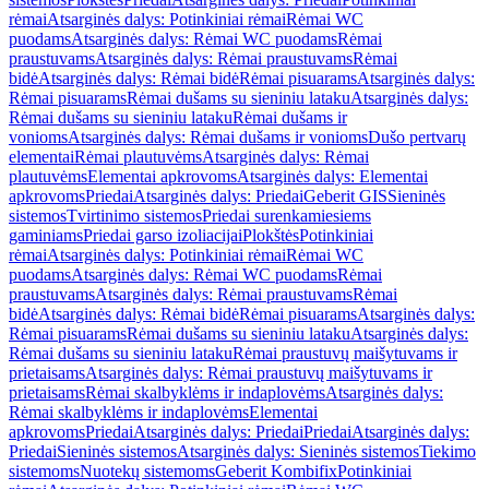
rėmai
Atsarginės dalys: Potinkiniai rėmai
Rėmai WC
puodams
Atsarginės dalys: Rėmai WC puodams
Rėmai
praustuvams
Atsarginės dalys: Rėmai praustuvams
Rėmai
bidė
Atsarginės dalys: Rėmai bidė
Rėmai pisuarams
Atsarginės dalys:
Rėmai pisuarams
Rėmai dušams su sieniniu lataku
Atsarginės dalys:
Rėmai dušams su sieniniu lataku
Rėmai dušams ir
vonioms
Atsarginės dalys: Rėmai dušams ir vonioms
Dušo pertvarų
elementai
Rėmai plautuvėms
Atsarginės dalys: Rėmai
plautuvėms
Elementai apkrovoms
Atsarginės dalys: Elementai
apkrovoms
Priedai
Atsarginės dalys: Priedai
Geberit GIS
Sieninės
sistemos
Tvirtinimo sistemos
Priedai surenkamiesiems
gaminiams
Priedai garso izoliacijai
Plokštės
Potinkiniai
rėmai
Atsarginės dalys: Potinkiniai rėmai
Rėmai WC
puodams
Atsarginės dalys: Rėmai WC puodams
Rėmai
praustuvams
Atsarginės dalys: Rėmai praustuvams
Rėmai
bidė
Atsarginės dalys: Rėmai bidė
Rėmai pisuarams
Atsarginės dalys:
Rėmai pisuarams
Rėmai dušams su sieniniu lataku
Atsarginės dalys:
Rėmai dušams su sieniniu lataku
Rėmai praustuvų maišytuvams ir
prietaisams
Atsarginės dalys: Rėmai praustuvų maišytuvams ir
prietaisams
Rėmai skalbyklėms ir indaplovėms
Atsarginės dalys:
Rėmai skalbyklėms ir indaplovėms
Elementai
apkrovoms
Priedai
Atsarginės dalys: Priedai
Priedai
Atsarginės dalys:
Priedai
Sieninės sistemos
Atsarginės dalys: Sieninės sistemos
Tiekimo
sistemoms
Nuotekų sistemoms
Geberit Kombifix
Potinkiniai