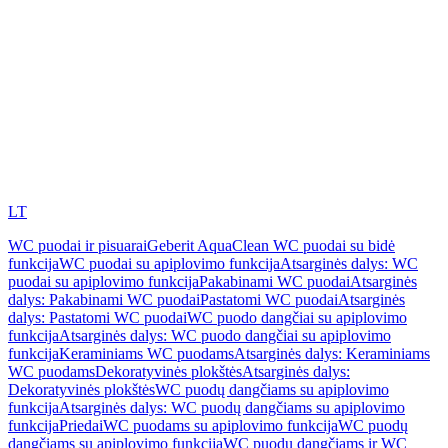
LT
WC puodai ir pisuarai
Geberit AquaClean WC puodai su bidė
funkcija
WC puodai su apiplovimo funkcija
Atsarginės dalys: WC
puodai su apiplovimo funkcija
Pakabinami WC puodai
Atsarginės
dalys: Pakabinami WC puodai
Pastatomi WC puodai
Atsarginės
dalys: Pastatomi WC puodai
WC puodo dangčiai su apiplovimo
funkcija
Atsarginės dalys: WC puodo dangčiai su apiplovimo
funkcija
Keraminiams WC puodams
Atsarginės dalys: Keraminiams
WC puodams
Dekoratyvinės plokštės
Atsarginės dalys:
Dekoratyvinės plokštės
WC puodų dangčiams su apiplovimo
funkcija
Atsarginės dalys: WC puodų dangčiams su apiplovimo
funkcija
Priedai
WC puodams su apiplovimo funkcija
WC puodų
dangčiams su apiplovimo funkcija
WC puodų dangčiams ir WC