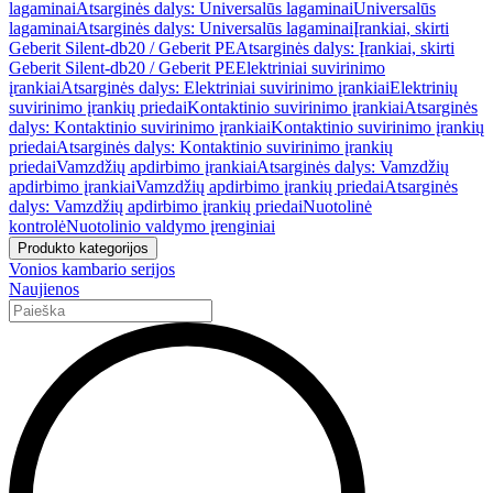
lagaminai
Atsarginės dalys: Universalūs lagaminai
Universalūs
lagaminai
Atsarginės dalys: Universalūs lagaminai
Įrankiai, skirti
Geberit Silent-db20 / Geberit PE
Atsarginės dalys: Įrankiai, skirti
Geberit Silent-db20 / Geberit PE
Elektriniai suvirinimo
įrankiai
Atsarginės dalys: Elektriniai suvirinimo įrankiai
Elektrinių
suvirinimo įrankių priedai
Kontaktinio suvirinimo įrankiai
Atsarginės
dalys: Kontaktinio suvirinimo įrankiai
Kontaktinio suvirinimo įrankių
priedai
Atsarginės dalys: Kontaktinio suvirinimo įrankių
priedai
Vamzdžių apdirbimo įrankiai
Atsarginės dalys: Vamzdžių
apdirbimo įrankiai
Vamzdžių apdirbimo įrankių priedai
Atsarginės
dalys: Vamzdžių apdirbimo įrankių priedai
Nuotolinė
kontrolė
Nuotolinio valdymo įrenginiai
Produkto kategorijos
Vonios kambario serijos
Naujienos