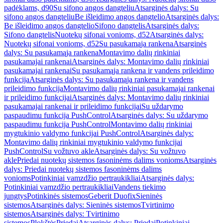
padėklams, d90
Su sifono angos dangteliu
Atsarginės dalys: Su
sifono angos dangteliu
Be išleidimo angos dangtelio
Atsarginės dalys:
Be išleidimo angos dangtelio
Sifono dangtelis
Atsarginės dalys:
Sifono dangtelis
Nuotekų sifonai vonioms, d52
Atsarginės dalys:
Nuotekų sifonai vonioms, d52
Su pasukamąja rankena
Atsarginės
dalys: Su pasukamąja rankena
Montavimo dalių rinkiniai
pasukamajai rankenai
Atsarginės dalys: Montavimo dalių rinkiniai
pasukamajai rankenai
Su pasukamąja rankena ir vandens prileidimo
funkcija
Atsarginės dalys: Su pasukamąja rankena ir vandens
prileidimo funkcija
Montavimo dalių rinkiniai pasukamajai rankenai
ir prileidimo funkcijai
Atsarginės dalys: Montavimo dalių rinkiniai
pasukamajai rankenai ir prileidimo funkcijai
Su uždarymo
paspaudimu funkcija PushControl
Atsarginės dalys: Su uždarymo
paspaudimu funkcija PushControl
Montavimo dalių rinkiniai
mygtukinio valdymo funkcijai PushControl
Atsarginės dalys:
Montavimo dalių rinkiniai mygtukinio valdymo funkcijai
PushControl
Su vožtuvo akle
Atsarginės dalys: Su vožtuvo
akle
Priedai nuotekų sistemos fasoninėms dalims vonioms
Atsarginės
dalys: Priedai nuotekų sistemos fasoninėms dalims
vonioms
Potinkiniai vamzdžio pertraukikliai
Atsarginės dalys:
Potinkiniai vamzdžio pertraukikliai
Vandens tiekimo
jungtys
Potinkinės sistemos
Geberit Duofix
Sieninės
sistemos
Atsarginės dalys: Sieninės sistemos
Tvirtinimo
sistemos
Atsarginės dalys: Tvirtinimo
sistemos
Plokštės
Priedai
Atsarginės dalys: Priedai
Potinkiniai