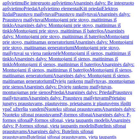
apšvietimu
Be integruoto apšvietimo
Atsarginės dalys: Be integruoto
apšvietimo
Priedai
Apšvietimo elementai
Kiti priedai
Elektros
lizdai
Praustuvų maišytuvai
Praustuvų maišytuvai
Atsarginės dalys:
Praustuvų maišytuvai
Montuojami prie stovo, maitinimas iš
tinklo
Atsarginės dalys: Montuojami prie stovo, maitinimas iš
tinklo
Montuojami prie stovo, maitinimas iš baterijos
Atsarginės
dalys: Montuojami prie stovo, maitinimas iš baterijos
Montuojami
prie stovo, maitinamas generatoriumi
Atsarginės dalys: Montuojami
prie stovo, maitinamas generatoriumi
Montuojami prie stovo,
maišytuvai su viena rankenėle
Montuojami iš sienos, maitinimas iš
tinklo
Atsarginės dalys: Montuojami iš sienos, maitinimas iš
tinklo
Montuojami iš sienos, maitinimas iš baterijos
Atsarginės dalys:
Montuojami iš sienos, maitinimas iš baterijos
Montuojami iš sienos,
maitinamas generatoriumi
Atsarginės dalys: Montuojami iš sienos,
maitinamas generatoriumi
Dviejų rankenų maišytuvas, montuojamas
prie sienos
Atsarginės dalys: Dviejų rankenų maišytuvas,
montuojamas prie sienos
Priedai
Atsarginės dalys: Priedai
Praustuvų
maišytuvams
Atsarginės dalys: Praustuvų maišytuvams
Prietaisų
jungtys praustuvams, plautuvėms, prietaisams ir plautuvėms išpilti
ypač užterštą vandenį
Nuotekų sifonai praustuvams
Atsarginės dalys:
Nuotekų sifonai praustuvams
P-formos sifonai
Atsarginės dalys: P-
formos sifonai
P-formos sifonai, vietą taupantis modelis
Atsarginės
dalys: P-formos sifonai, vietą taupantis modelis
Butelinis sifonai
praustuvams
Atsarginės dalys: Butelinis sifonai
praustuvams
Buteliniai sifonai praustuvams, vietą taupantis