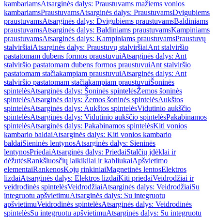
kambariams
Atsarginės dalys: Praustuvams mažiems vonios
kambariams
Praustuvams
Atsarginės dalys: Praustuvams
Dvigubiems
praustuvams
Atsarginės dalys: Dvigubiems praustuvams
Baldiniams
praustuvams
Atsarginės dalys: Baldiniams praustuvams
Kampiniams
praustuvams
Atsarginės dalys: Kampiniams praustuvams
Praustuvų
stalviršiai
Atsarginės dalys: Praustuvų stalviršiai
Ant stalviršio
pastatomam dubens formos praustuvui
Atsarginės dalys: Ant
stalviršio pastatomam dubens formos praustuvui
Ant stalviršio
pastatomam stačiakampiam praustuvui
Atsarginės dalys: Ant
stalviršio pastatomam stačiakampiam praustuvui
Šoninės
spintelės
Atsarginės dalys: Šoninės spintelės
Žemos šoninės
spintelės
Atsarginės dalys: Žemos šoninės spintelės
Aukštos
spintelės
Atsarginės dalys: Aukštos spintelės
Vidutinio aukščio
spintelės
Atsarginės dalys: Vidutinio aukščio spintelės
Pakabinamos
spintelės
Atsarginės dalys: Pakabinamos spintelės
Kiti vonios
kambario baldai
Atsarginės dalys: Kiti vonios kambario
baldai
Sieninės lentynos
Atsarginės dalys: Sieninės
lentynos
Priedai
Atsarginės dalys: Priedai
Stalčių įdėklai ir
dėžutės
Rankšluosčių laikikliai ir kabliukai
Apšvietimo
elementai
Rankenos
Kojų rinkiniai
Magnetinės lentos
Elektros
lizdai
Atsarginės dalys: Elektros lizdai
Kiti priedai
Veidrodžiai ir
veidrodinės spintelės
Veidrodžiai
Atsarginės dalys: Veidrodžiai
Su
integruotu apšvietimu
Atsarginės dalys: Su integruotu
apšvietimu
Veidrodinės spintelės
Atsarginės dalys: Veidrodinės
spintelės
Su integruotu apšvietimu
Atsarginės dalys: Su integruotu