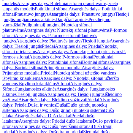
modelis
Atsarginės dalys: Buteliniai sifonai praustuvams, vietą
taupantis modelis
Potinkiniai sifonai
Atsarginės dalys: Potinkiniai
sifonai
Praustuvo jungtys
Atsarginės dalys: Praustuvo jungtys
Tiesioji
jungtis
Jungiamosios alkūnės
Dangčiai
Tarpinės
Persiliejimo
vamzdžiai
Prailginimai
Įjungimai
Nuotekų sifonai
plautuvėms
Atsarginės dalys: Nuotekų sifonai plautuvėms
P-formos
sifonai
Atsarginės dalys: P-formos sifonai
Plautuvės
jungtys
Atsarginės dalys: Plautuvės jungtys
Tiesioji jungtis
Atsarginės
dalys: Tiesioji jungtis
Priedai
Atsarginės dalys: Priedai
Nuotekų
sifonai prietaisams
Atsarginės dalys: Nuotekų sifonai prietaisams
P-
formos sifonai
Atsarginės dalys: P-formos sifonai
Potinkiniai
sifonai
Atsarginės dalys: Potinkiniai sifonai
Išoriniai sifonai
Atsarginės
dalys: Išoriniai sifonai
Prijungimo moduliai
Atsarginės dalys:
Prijungimo moduliai
Priedai
Nuotekų sifonai užteršto vandens
išpylimo kriauklėms
Atsarginės dalys: Nuotekų sifonai užteršto
vandens išpylimo kriauklėms
Sifonai
Atsarginės dalys:
Sifonai
Jungiamosios alkūnės
Atsarginės dalys: Jungiamosios
alkūnės
Tiesioji jungtis
Atsarginės dalys: Tiesioji jungtis
Išleidimo
vožtuvai
Atsarginės dalys: Išleidimo vožtuvai
Priedai
Atsarginės
dalys: Priedai
Dušai ir vonios
Dušai
Dušo grindų nuotekų
sistema
Atsarginės dalys: Dušo grindų nuotekų sistema
Dušo
latakai
Atsarginės dalys: Dušo latakai
Priedai dušo
latakams
Atsarginės dalys: Priedai dušo latakams
Dušo paviršiaus
sifonai
Atsarginės dalys: Dušo paviršiaus sifonai
Dušo trapų
priedai
Atsarginės dalys: Dušo trapų priedai
Sieniniai dušo