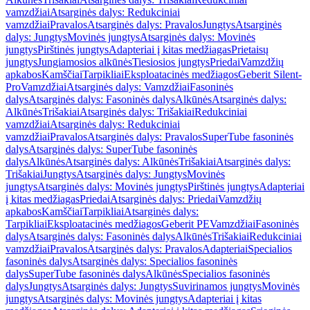
vamzdžiai
Atsarginės dalys: Redukciniai
vamzdžiai
Pravalos
Atsarginės dalys: Pravalos
Jungtys
Atsarginės
dalys: Jungtys
Movinės jungtys
Atsarginės dalys: Movinės
jungtys
Pirštinės jungtys
Adapteriai į kitas medžiagas
Prietaisų
jungtys
Jungiamosios alkūnės
Tiesiosios jungtys
Priedai
Vamzdžių
apkabos
Kamščiai
Tarpikliai
Eksploatacinės medžiagos
Geberit Silent-
Pro
Vamzdžiai
Atsarginės dalys: Vamzdžiai
Fasoninės
dalys
Atsarginės dalys: Fasoninės dalys
Alkūnės
Atsarginės dalys:
Alkūnės
Trišakiai
Atsarginės dalys: Trišakiai
Redukciniai
vamzdžiai
Atsarginės dalys: Redukciniai
vamzdžiai
Pravalos
Atsarginės dalys: Pravalos
SuperTube fasoninės
dalys
Atsarginės dalys: SuperTube fasoninės
dalys
Alkūnės
Atsarginės dalys: Alkūnės
Trišakiai
Atsarginės dalys:
Trišakiai
Jungtys
Atsarginės dalys: Jungtys
Movinės
jungtys
Atsarginės dalys: Movinės jungtys
Pirštinės jungtys
Adapteriai
į kitas medžiagas
Priedai
Atsarginės dalys: Priedai
Vamzdžių
apkabos
Kamščiai
Tarpikliai
Atsarginės dalys:
Tarpikliai
Eksploatacinės medžiagos
Geberit PE
Vamzdžiai
Fasoninės
dalys
Atsarginės dalys: Fasoninės dalys
Alkūnės
Trišakiai
Redukciniai
vamzdžiai
Pravalos
Atsarginės dalys: Pravalos
Adapteriai
Specialios
fasoninės dalys
Atsarginės dalys: Specialios fasoninės
dalys
SuperTube fasoninės dalys
Alkūnės
Specialios fasoninės
dalys
Jungtys
Atsarginės dalys: Jungtys
Suvirinamos jungtys
Movinės
jungtys
Atsarginės dalys: Movinės jungtys
Adapteriai į kitas