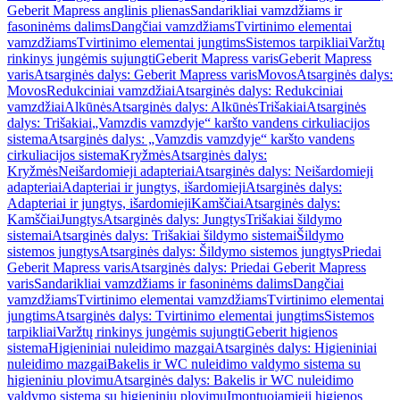
Geberit Mapress anglinis plienas
Sandarikliai vamzdžiams ir
fasoninėms dalims
Dangčiai vamzdžiams
Tvirtinimo elementai
vamzdžiams
Tvirtinimo elementai jungtims
Sistemos tarpikliai
Varžtų
rinkinys jungėmis sujungti
Geberit Mapress varis
Geberit Mapress
varis
Atsarginės dalys: Geberit Mapress varis
Movos
Atsarginės dalys:
Movos
Redukciniai vamzdžiai
Atsarginės dalys: Redukciniai
vamzdžiai
Alkūnės
Atsarginės dalys: Alkūnės
Trišakiai
Atsarginės
dalys: Trišakiai
„Vamzdis vamzdyje“ karšto vandens cirkuliacijos
sistema
Atsarginės dalys: „Vamzdis vamzdyje“ karšto vandens
cirkuliacijos sistema
Kryžmės
Atsarginės dalys:
Kryžmės
Neišardomieji adapteriai
Atsarginės dalys: Neišardomieji
adapteriai
Adapteriai ir jungtys, išardomieji
Atsarginės dalys:
Adapteriai ir jungtys, išardomieji
Kamščiai
Atsarginės dalys:
Kamščiai
Jungtys
Atsarginės dalys: Jungtys
Trišakiai šildymo
sistemai
Atsarginės dalys: Trišakiai šildymo sistemai
Šildymo
sistemos jungtys
Atsarginės dalys: Šildymo sistemos jungtys
Priedai
Geberit Mapress varis
Atsarginės dalys: Priedai Geberit Mapress
varis
Sandarikliai vamzdžiams ir fasoninėms dalims
Dangčiai
vamzdžiams
Tvirtinimo elementai vamzdžiams
Tvirtinimo elementai
jungtims
Atsarginės dalys: Tvirtinimo elementai jungtims
Sistemos
tarpikliai
Varžtų rinkinys jungėmis sujungti
Geberit higienos
sistema
Higieniniai nuleidimo mazgai
Atsarginės dalys: Higieniniai
nuleidimo mazgai
Bakelis ir WC nuleidimo valdymo sistema su
higieniniu plovimu
Atsarginės dalys: Bakelis ir WC nuleidimo
valdymo sistema su higieniniu plovimu
Įmontuojamieji higienos