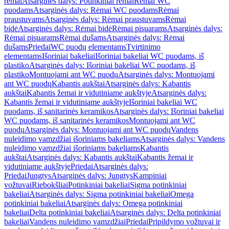
rėmai
Atsarginės dalys: Potinkiniai rėmai
Rėmai WC
puodams
Atsarginės dalys: Rėmai WC puodams
Rėmai
praustuvams
Atsarginės dalys: Rėmai praustuvams
Rėmai
bidė
Atsarginės dalys: Rėmai bidė
Rėmai pisuarams
Atsarginės dalys:
Rėmai pisuarams
Rėmai dušams
Atsarginės dalys: Rėmai
dušams
Priedai
WC puodų elementams
Tvirtinimo
elementams
Išoriniai bakeliai
Išoriniai bakeliai WC puodams, iš
plastiko
Atsarginės dalys: Išoriniai bakeliai WC puodams, iš
plastiko
Montuojami ant WC puodų
Atsarginės dalys: Montuojami
ant WC puodų
Kabantis aukštai
Atsarginės dalys: Kabantis
aukštai
Kabantis žemai ir vidutiniame aukštyje
Atsarginės dalys:
Kabantis žemai ir vidutiniame aukštyje
Išoriniai bakeliai WC
puodams, iš sanitarinės keramikos
Atsarginės dalys: Išoriniai bakeliai
WC puodams, iš sanitarinės keramikos
Montuojami ant WC
puodų
Atsarginės dalys: Montuojami ant WC puodų
Vandens
nuleidimo vamzdžiai išoriniams bakeliams
Atsarginės dalys: Vandens
nuleidimo vamzdžiai išoriniams bakeliams
Kabantis
aukštai
Atsarginės dalys: Kabantis aukštai
Kabantis žemai ir
vidutiniame aukštyje
Priedai
Atsarginės dalys:
Priedai
Jungtys
Atsarginės dalys: Jungtys
Kampiniai
vožtuvai
Riebokšliai
Potinkiniai bakeliai
Sigma potinkiniai
bakeliai
Atsarginės dalys: Sigma potinkiniai bakeliai
Omega
potinkiniai bakeliai
Atsarginės dalys: Omega potinkiniai
bakeliai
Delta potinkiniai bakeliai
Atsarginės dalys: Delta potinkiniai
bakeliai
Vandens nuleidimo vamzdžiai
Priedai
Pripildymo vožtuvai ir