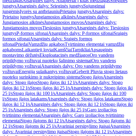
medžiagas
Atsarginės dalys: Adapteriai į kitas medžiagas
Srieginės
jungtys
Atsarginės dalys: Srieginės jungtys
Sujungimai
jungėmis
Įvorės su antbriauniu
Prietaisų jungtys
Atsarginės dalys:
Prietaisų jungtys
Jungiamosios alkūnės
Atsarginės dalys:
Jungiamosios alkūnės
Jungiamosios movos
Atsarginės dalys:
Jungiamosios movos
Tiesiosios jungtys
Atsarginės dalys: Tiesiosios
jungtys
P-formos sifonai
Atsarginės dalys: P-formos sifonai
Sraigės
formos sifonai
Atsarginės dalys: Sraigės formos
sifonai
Priedai
Vamzdžių apkabos
Tvirtinimo elementai vamzdžių
apkaboms
Laikantieji loviai
Kamščiai
Tarpikliai
Apsauginės
montavimo dėžutės
Eksploatacinės medžiagos
Oro vandens
pripildymo vožtuvai nuotekų šalinimo sistemai
Oro vandens
pripildymo vožtuvai
Atsarginės dalys: Oro vandens pripildymo
vožtuvai
Energiją sulaikantys vožtuvai
Geberit Pluvia stogo lietaus
nuotekų surinkimo ir nukreipimo sistema
Stogo įlajos
Atsarginės
dalys: Stogo įlajos
Stogo įlajos iki 12 l/s
Atsarginės dalys: Stogo
įlajos iki 12 l/s
Stogo įlajos iki 25 l/s
Atsarginės dalys: Stogo įlajos iki
25 l/s
Stogo įlajos iki 100 l/s
Atsarginės dalys: Stogo įlajos iki 100
l/s
Stogo įlajos latakams
Atsarginės dalys: Stogo įlajos latakams
Stogo
įlajos iki 12 l/s
Atsarginės dalys: Stogo įlajos iki 12 l/s
Stogo įlajos iki
25 l/s
Atsarginės dalys: Stogo įlajos iki 25 l/s
Garo izoliacijos
tvirtinimo elementai
Atsarginės dalys: Garo izoliacijos tvirtinimo
elementai
Stogo įlajoms iki 12 l/s
Atsarginės dalys: Stogo įlajoms iki
12 l/s
Stogo įlajoms iki 25 l/s
Avariniai persipylimo įtaisai
Atsarginės
dalys: Avariniai persipylimo įtaisai
Stogo įlajoms iki 12 l/s
Atsarginės