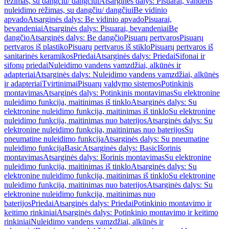
rėžimas, su dangčiu/ dangčiui
Atsarginės dalys: Pisuarai, vandens
nuleidimo rėžimas, su dangčiu/ dangčiui
Be vidinio
apvado
Atsarginės dalys: Be vidinio apvado
Pisuarai,
bevandeniai
Atsarginės dalys: Pisuarai, bevandeniai
Be
dangčio
Atsarginės dalys: Be dangčio
Pisuarų pertvaros
Pisuarų
pertvaros iš plastiko
Pisuarų pertvaros iš stiklo
Pisuarų pertvaros iš
sanitarinės keramikos
Priedai
Atsarginės dalys: Priedai
Sifonai ir
sifonų priedai
Nuleidimo vandens vamzdžiai, alkūnės ir
adapteriai
Atsarginės dalys: Nuleidimo vandens vamzdžiai, alkūnės
ir adapteriai
Tvirtinimai
Pisuarų valdymo sistemos
Potinkinis
montavimas
Atsarginės dalys: Potinkinis montavimas
Su elektronine
nuleidimo funkcija, maitinimas iš tinklo
Atsarginės dalys: Su
elektronine nuleidimo funkcija, maitinimas iš tinklo
Su elektronine
nuleidimo funkcija, maitinimas nuo baterijos
Atsarginės dalys: Su
elektronine nuleidimo funkcija, maitinimas nuo baterijos
Su
pneumatine nuleidimo funkcija
Atsarginės dalys: Su pneumatine
nuleidimo funkcija
Basic
Atsarginės dalys: Basic
Išorinis
montavimas
Atsarginės dalys: Išorinis montavimas
Su elektronine
nuleidimo funkcija, maitinimas iš tinklo
Atsarginės dalys: Su
elektronine nuleidimo funkcija, maitinimas iš tinklo
Su elektronine
nuleidimo funkcija, maitinimas nuo baterijos
Atsarginės dalys: Su
elektronine nuleidimo funkcija, maitinimas nuo
baterijos
Priedai
Atsarginės dalys: Priedai
Potinkinio montavimo ir
keitimo rinkiniai
Atsarginės dalys: Potinkinio montavimo ir keitimo
rinkiniai
Nuleidimo vandens vamzdžiai, alkūnės ir