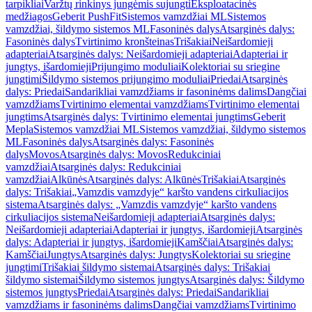
tarpikliai
Varžtų rinkinys jungėmis sujungti
Eksploatacinės
medžiagos
Geberit PushFit
Sistemos vamzdžiai ML
Sistemos
vamzdžiai, šildymo sistemos ML
Fasoninės dalys
Atsarginės dalys:
Fasoninės dalys
Tvirtinimo kronšteinas
Trišakiai
Neišardomieji
adapteriai
Atsarginės dalys: Neišardomieji adapteriai
Adapteriai ir
jungtys, išardomieji
Prijungimo moduliai
Kolektoriai su sriegine
jungtimi
Šildymo sistemos prijungimo moduliai
Priedai
Atsarginės
dalys: Priedai
Sandarikliai vamzdžiams ir fasoninėms dalims
Dangčiai
vamzdžiams
Tvirtinimo elementai vamzdžiams
Tvirtinimo elementai
jungtims
Atsarginės dalys: Tvirtinimo elementai jungtims
Geberit
Mepla
Sistemos vamzdžiai ML
Sistemos vamzdžiai, šildymo sistemos
ML
Fasoninės dalys
Atsarginės dalys: Fasoninės
dalys
Movos
Atsarginės dalys: Movos
Redukciniai
vamzdžiai
Atsarginės dalys: Redukciniai
vamzdžiai
Alkūnės
Atsarginės dalys: Alkūnės
Trišakiai
Atsarginės
dalys: Trišakiai
„Vamzdis vamzdyje“ karšto vandens cirkuliacijos
sistema
Atsarginės dalys: „Vamzdis vamzdyje“ karšto vandens
cirkuliacijos sistema
Neišardomieji adapteriai
Atsarginės dalys:
Neišardomieji adapteriai
Adapteriai ir jungtys, išardomieji
Atsarginės
dalys: Adapteriai ir jungtys, išardomieji
Kamščiai
Atsarginės dalys:
Kamščiai
Jungtys
Atsarginės dalys: Jungtys
Kolektoriai su sriegine
jungtimi
Trišakiai šildymo sistemai
Atsarginės dalys: Trišakiai
šildymo sistemai
Šildymo sistemos jungtys
Atsarginės dalys: Šildymo
sistemos jungtys
Priedai
Atsarginės dalys: Priedai
Sandarikliai
vamzdžiams ir fasoninėms dalims
Dangčiai vamzdžiams
Tvirtinimo