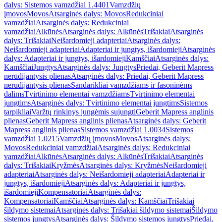
dalys: Sistemos vamzdžiai 1.4401
Vamzdžių
įmovos
Movos
Atsarginės dalys: Movos
Redukciniai
vamzdžiai
Atsarginės dalys: Redukciniai
vamzdžiai
Alkūnės
Atsarginės dalys: Alkūnės
Trišakiai
Atsarginės
dalys: Trišakiai
Neišardomieji adapteriai
Atsarginės dalys:
Neišardomieji adapteriai
Adapteriai ir jungtys, išardomieji
Atsarginės
dalys: Adapteriai ir jungtys, išardomieji
Kamščiai
Atsarginės dalys:
Kamščiai
Jungtys
Atsarginės dalys: Jungtys
Priedai, Geberit Mapress
nerūdijantysis plienas
Atsarginės dalys: Priedai, Geberit Mapress
nerūdijantysis plienas
Sandarikliai vamzdžiams ir fasoninėms
dalims
Tvirtinimo elementai vamzdžiams
Tvirtinimo elementai
jungtims
Atsarginės dalys: Tvirtinimo elementai jungtims
Sistemos
tarpikliai
Varžtų rinkinys jungėmis sujungti
Geberit Mapress anglinis
plienas
Geberit Mapress anglinis plienas
Atsarginės dalys: Geberit
Mapress anglinis plienas
Sistemos vamzdžiai 1.0034
Sistemos
vamzdžiai 1.0215
Vamzdžių įmovos
Movos
Atsarginės dalys:
Movos
Redukciniai vamzdžiai
Atsarginės dalys: Redukciniai
vamzdžiai
Alkūnės
Atsarginės dalys: Alkūnės
Trišakiai
Atsarginės
dalys: Trišakiai
Kryžmės
Atsarginės dalys: Kryžmės
Neišardomieji
adapteriai
Atsarginės dalys: Neišardomieji adapteriai
Adapteriai ir
jungtys, išardomieji
Atsarginės dalys: Adapteriai ir jungtys,
išardomieji
Kompensatoriai
Atsarginės dalys:
Kompensatoriai
Kamščiai
Atsarginės dalys: Kamščiai
Trišakiai
šildymo sistemai
Atsarginės dalys: Trišakiai šildymo sistemai
Šildymo
sistemos jungtys
Atsarginės dalys: Šildymo sistemos jungtys
Priedai,