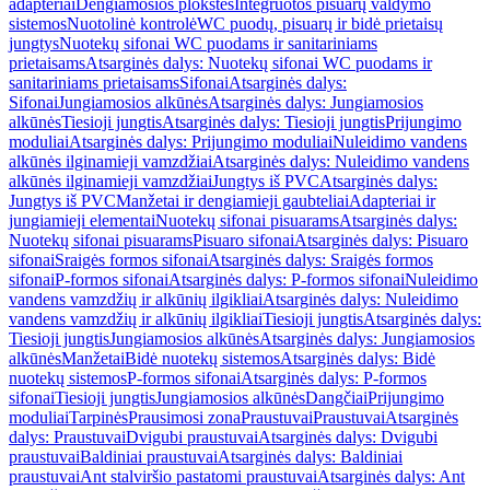
adapteriai
Dengiamosios plokštės
Integruotos pisuarų valdymo
sistemos
Nuotolinė kontrolė
WC puodų, pisuarų ir bidė prietaisų
jungtys
Nuotekų sifonai WC puodams ir sanitariniams
prietaisams
Atsarginės dalys: Nuotekų sifonai WC puodams ir
sanitariniams prietaisams
Sifonai
Atsarginės dalys:
Sifonai
Jungiamosios alkūnės
Atsarginės dalys: Jungiamosios
alkūnės
Tiesioji jungtis
Atsarginės dalys: Tiesioji jungtis
Prijungimo
moduliai
Atsarginės dalys: Prijungimo moduliai
Nuleidimo vandens
alkūnės ilginamieji vamzdžiai
Atsarginės dalys: Nuleidimo vandens
alkūnės ilginamieji vamzdžiai
Jungtys iš PVC
Atsarginės dalys:
Jungtys iš PVC
Manžetai ir dengiamieji gaubteliai
Adapteriai ir
jungiamieji elementai
Nuotekų sifonai pisuarams
Atsarginės dalys:
Nuotekų sifonai pisuarams
Pisuaro sifonai
Atsarginės dalys: Pisuaro
sifonai
Sraigės formos sifonai
Atsarginės dalys: Sraigės formos
sifonai
P-formos sifonai
Atsarginės dalys: P-formos sifonai
Nuleidimo
vandens vamzdžių ir alkūnių ilgikliai
Atsarginės dalys: Nuleidimo
vandens vamzdžių ir alkūnių ilgikliai
Tiesioji jungtis
Atsarginės dalys:
Tiesioji jungtis
Jungiamosios alkūnės
Atsarginės dalys: Jungiamosios
alkūnės
Manžetai
Bidė nuotekų sistemos
Atsarginės dalys: Bidė
nuotekų sistemos
P-formos sifonai
Atsarginės dalys: P-formos
sifonai
Tiesioji jungtis
Jungiamosios alkūnės
Dangčiai
Prijungimo
moduliai
Tarpinės
Prausimosi zona
Praustuvai
Praustuvai
Atsarginės
dalys: Praustuvai
Dvigubi praustuvai
Atsarginės dalys: Dvigubi
praustuvai
Baldiniai praustuvai
Atsarginės dalys: Baldiniai
praustuvai
Ant stalviršio pastatomi praustuvai
Atsarginės dalys: Ant