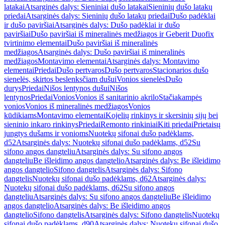
latakai
Atsarginės dalys: Sieniniai dušo latakai
Sieninių dušo latakų
priedai
Atsarginės dalys: Sieninių dušo latakų priedai
Dušo padėklai
ir dušo paviršiai
Atsarginės dalys: Dušo padėklai ir dušo
paviršiai
Dušo paviršiai iš mineralinės medžiagos ir Geberit Duofix
tvirtinimo elementai
Dušo paviršiai iš mineralinės
medžiagos
Atsarginės dalys: Dušo paviršiai iš mineralinės
medžiagos
Montavimo elementai
Atsarginės dalys: Montavimo
elementai
Priedai
Dušo pertvaros
Dušo pertvaros
Stacionarios dušo
sienelės, skirtos beslenksčiam dušui
Vonios sienelės
Dušo
durys
Priedai
Nišos lentynos dušui
Nišos
lentynos
Priedai
Vonios
Vonios iš sanitarinio akrilo
Stačiakampės
vonios
Vonios iš mineralinės medžiagos
Vonios
kūdikiams
Montavimo elementai
Kojelių rinkinys ir skersinių sijų bei
sieninio inkaro rinkinys
Priedai
Remonto rinkiniai
Kiti priedai
Prietaisų
jungtys dušams ir vonioms
Nuotekų sifonai dušo padėklams,
d52
Atsarginės dalys: Nuotekų sifonai dušo padėklams, d52
Su
sifono angos dangteliu
Atsarginės dalys: Su sifono angos
dangteliu
Be išleidimo angos dangtelio
Atsarginės dalys: Be išleidimo
angos dangtelio
Sifono dangtelis
Atsarginės dalys: Sifono
dangtelis
Nuotekų sifonai dušo padėklams, d62
Atsarginės dalys:
Nuotekų sifonai dušo padėklams, d62
Su sifono angos
dangteliu
Atsarginės dalys: Su sifono angos dangteliu
Be išleidimo
angos dangtelio
Atsarginės dalys: Be išleidimo angos
dangtelio
Sifono dangtelis
Atsarginės dalys: Sifono dangtelis
Nuotekų
sifonai dušo padėklams, d90
Atsarginės dalys: Nuotekų sifonai dušo