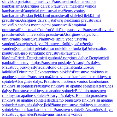
stalviršio pastatomi praustuvai
Praustuvai mažiems vonios
kambariams
Atsarginės dalys: Praustuvai mažiems vonios
kambariams
Kampiniai praustuvai mažiems vonios
kambariams
Pusiau įleidžiami praustuvai
Į stalviršį įleidžiami
praustuvai
Atsarginės dalys: Į stalviršį įleidžiami praustuvai
Iš
stalviršio apačios montuojami praustuvai
Kampiniai
praustuvai
Praustuvai Comfort
Vaikiški praustuvai
Praustuvai
Loviniai
praustuvai
Kiti universalūs praustuvai
Atsarginės dalys: Kiti
universalūs praustuvai
Plautuvės išpilti ypač užterštą
vandenį
Atsarginės dalys: Plautuvės išpilti ypač užterštą
vandenį
Sanitariniai prietaisai su nuleidimo funkcija
Universalios
plautuvės
Gipso surinkimo praustuvai
Praustuvai
klasėms
Priedai
Dengiamieji gaubtai
Atsarginės dalys: Dengiamieji
gaubtai
Praustuvų kojos
Praustuvų puskojės
Atsarginės dalys:
Praustuvų puskojės
Priedai
Sifono dangtelis
Rankšluosčių
laikikliai
Tvirtinimai
Dekoratyvinės plokštės
Praustuvo rinkinys su
apatine spintele
Praustuvo mažiems vonios kambariams rinkinys su
spintele
Atsarginės dalys: Praustuvo mažiems vonios kambariams
rinkinys su spintele
Praustuvo rinkinys su apatine spintele
Atsarginės
dalys: Praustuvo rinkinys su apatine spintele
Baldinio praustuvo
rinkinys su apatine spintele
Atsarginės dalys: Baldinio praustuvo
rinkinys su apatine spintele
Įleidžiamo praustuvo rinkinys su apatine
spintele
Atsarginės dalys: Įleidžiamo praustuvo rinkinys su apatine
spintele
Vonios kambario baldai
Praustuvų spintelės
Atsarginės dalys:
Praustuvų spintelės
Praustuvams mažiems vonios