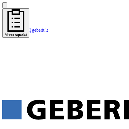
Į geberit.lt
Mano sąrašai