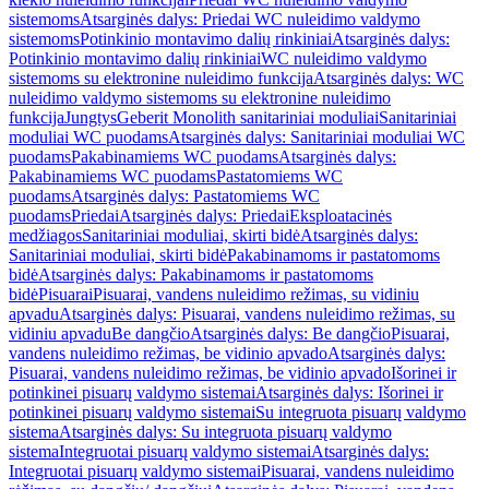
sistemoms
Atsarginės dalys: Priedai WC nuleidimo valdymo
sistemoms
Potinkinio montavimo dalių rinkiniai
Atsarginės dalys:
Potinkinio montavimo dalių rinkiniai
WC nuleidimo valdymo
sistemoms su elektronine nuleidimo funkcija
Atsarginės dalys: WC
nuleidimo valdymo sistemoms su elektronine nuleidimo
funkcija
Jungtys
Geberit Monolith sanitariniai moduliai
Sanitariniai
moduliai WC puodams
Atsarginės dalys: Sanitariniai moduliai WC
puodams
Pakabinamiems WC puodams
Atsarginės dalys:
Pakabinamiems WC puodams
Pastatomiems WC
puodams
Atsarginės dalys: Pastatomiems WC
puodams
Priedai
Atsarginės dalys: Priedai
Eksploatacinės
medžiagos
Sanitariniai moduliai, skirti bidė
Atsarginės dalys:
Sanitariniai moduliai, skirti bidė
Pakabinamoms ir pastatomoms
bidė
Atsarginės dalys: Pakabinamoms ir pastatomoms
bidė
Pisuarai
Pisuarai, vandens nuleidimo režimas, su vidiniu
apvadu
Atsarginės dalys: Pisuarai, vandens nuleidimo režimas, su
vidiniu apvadu
Be dangčio
Atsarginės dalys: Be dangčio
Pisuarai,
vandens nuleidimo režimas, be vidinio apvado
Atsarginės dalys:
Pisuarai, vandens nuleidimo režimas, be vidinio apvado
Išorinei ir
potinkinei pisuarų valdymo sistemai
Atsarginės dalys: Išorinei ir
potinkinei pisuarų valdymo sistemai
Su integruota pisuarų valdymo
sistema
Atsarginės dalys: Su integruota pisuarų valdymo
sistema
Integruotai pisuarų valdymo sistemai
Atsarginės dalys:
Integruotai pisuarų valdymo sistemai
Pisuarai, vandens nuleidimo