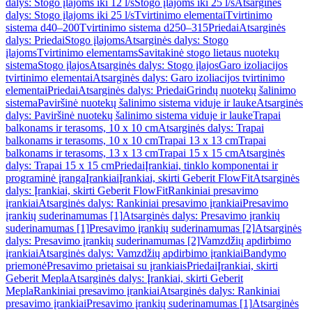
dalys: Stogo įlajoms iki 12 l/s
Stogo įlajoms iki 25 l/s
Atsarginės
dalys: Stogo įlajoms iki 25 l/s
Tvirtinimo elementai
Tvirtinimo
sistema d40–200
Tvirtinimo sistema d250–315
Priedai
Atsarginės
dalys: Priedai
Stogo įlajoms
Atsarginės dalys: Stogo
įlajoms
Tvirtinimo elementams
Savitakinė stogo lietaus nuotekų
sistema
Stogo įlajos
Atsarginės dalys: Stogo įlajos
Garo izoliacijos
tvirtinimo elementai
Atsarginės dalys: Garo izoliacijos tvirtinimo
elementai
Priedai
Atsarginės dalys: Priedai
Grindų nuotekų šalinimo
sistema
Paviršinė nuotekų šalinimo sistema viduje ir lauke
Atsarginės
dalys: Paviršinė nuotekų šalinimo sistema viduje ir lauke
Trapai
balkonams ir terasoms, 10 x 10 cm
Atsarginės dalys: Trapai
balkonams ir terasoms, 10 x 10 cm
Trapai 13 x 13 cm
Trapai
balkonams ir terasoms, 13 x 13 cm
Trapai 15 x 15 cm
Atsarginės
dalys: Trapai 15 x 15 cm
Priedai
Įrankiai, tinklo komponentai ir
programinė įranga
Įrankiai
Įrankiai, skirti Geberit FlowFit
Atsarginės
dalys: Įrankiai, skirti Geberit FlowFit
Rankiniai presavimo
įrankiai
Atsarginės dalys: Rankiniai presavimo įrankiai
Presavimo
įrankių suderinamumas [1]
Atsarginės dalys: Presavimo įrankių
suderinamumas [1]
Presavimo įrankių suderinamumas [2]
Atsarginės
dalys: Presavimo įrankių suderinamumas [2]
Vamzdžių apdirbimo
įrankiai
Atsarginės dalys: Vamzdžių apdirbimo įrankiai
Bandymo
priemonė
Presavimo prietaisai su įrankiais
Priedai
Įrankiai, skirti
Geberit Mepla
Atsarginės dalys: Įrankiai, skirti Geberit
Mepla
Rankiniai presavimo įrankiai
Atsarginės dalys: Rankiniai
presavimo įrankiai
Presavimo įrankių suderinamumas [1]
Atsarginės