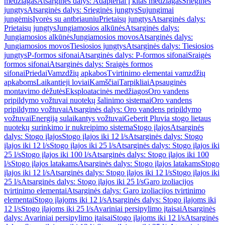
medžiagas
Atsarginės dalys: Adapteriai į kitas medžiagas
Srieginės
jungtys
Atsarginės dalys: Srieginės jungtys
Sujungimai
jungėmis
Įvorės su antbriauniu
Prietaisų jungtys
Atsarginės dalys:
Prietaisų jungtys
Jungiamosios alkūnės
Atsarginės dalys:
Jungiamosios alkūnės
Jungiamosios movos
Atsarginės dalys:
Jungiamosios movos
Tiesiosios jungtys
Atsarginės dalys: Tiesiosios
jungtys
P-formos sifonai
Atsarginės dalys: P-formos sifonai
Sraigės
formos sifonai
Atsarginės dalys: Sraigės formos
sifonai
Priedai
Vamzdžių apkabos
Tvirtinimo elementai vamzdžių
apkaboms
Laikantieji loviai
Kamščiai
Tarpikliai
Apsauginės
montavimo dėžutės
Eksploatacinės medžiagos
Oro vandens
pripildymo vožtuvai nuotekų šalinimo sistemai
Oro vandens
pripildymo vožtuvai
Atsarginės dalys: Oro vandens pripildymo
vožtuvai
Energiją sulaikantys vožtuvai
Geberit Pluvia stogo lietaus
nuotekų surinkimo ir nukreipimo sistema
Stogo įlajos
Atsarginės
dalys: Stogo įlajos
Stogo įlajos iki 12 l/s
Atsarginės dalys: Stogo
įlajos iki 12 l/s
Stogo įlajos iki 25 l/s
Atsarginės dalys: Stogo įlajos iki
25 l/s
Stogo įlajos iki 100 l/s
Atsarginės dalys: Stogo įlajos iki 100
l/s
Stogo įlajos latakams
Atsarginės dalys: Stogo įlajos latakams
Stogo
įlajos iki 12 l/s
Atsarginės dalys: Stogo įlajos iki 12 l/s
Stogo įlajos iki
25 l/s
Atsarginės dalys: Stogo įlajos iki 25 l/s
Garo izoliacijos
tvirtinimo elementai
Atsarginės dalys: Garo izoliacijos tvirtinimo
elementai
Stogo įlajoms iki 12 l/s
Atsarginės dalys: Stogo įlajoms iki
12 l/s
Stogo įlajoms iki 25 l/s
Avariniai persipylimo įtaisai
Atsarginės
dalys: Avariniai persipylimo įtaisai
Stogo įlajoms iki 12 l/s
Atsarginės