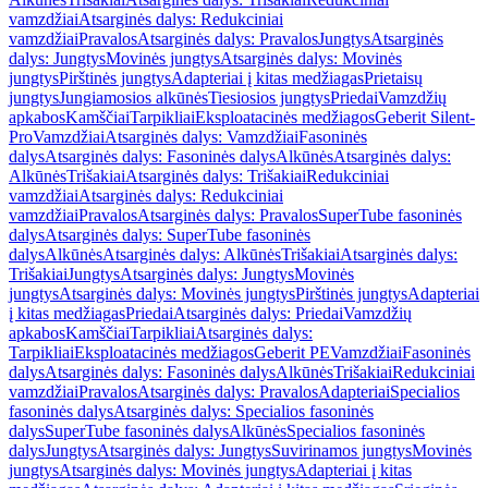
vamzdžiai
Atsarginės dalys: Redukciniai
vamzdžiai
Pravalos
Atsarginės dalys: Pravalos
Jungtys
Atsarginės
dalys: Jungtys
Movinės jungtys
Atsarginės dalys: Movinės
jungtys
Pirštinės jungtys
Adapteriai į kitas medžiagas
Prietaisų
jungtys
Jungiamosios alkūnės
Tiesiosios jungtys
Priedai
Vamzdžių
apkabos
Kamščiai
Tarpikliai
Eksploatacinės medžiagos
Geberit Silent-
Pro
Vamzdžiai
Atsarginės dalys: Vamzdžiai
Fasoninės
dalys
Atsarginės dalys: Fasoninės dalys
Alkūnės
Atsarginės dalys:
Alkūnės
Trišakiai
Atsarginės dalys: Trišakiai
Redukciniai
vamzdžiai
Atsarginės dalys: Redukciniai
vamzdžiai
Pravalos
Atsarginės dalys: Pravalos
SuperTube fasoninės
dalys
Atsarginės dalys: SuperTube fasoninės
dalys
Alkūnės
Atsarginės dalys: Alkūnės
Trišakiai
Atsarginės dalys:
Trišakiai
Jungtys
Atsarginės dalys: Jungtys
Movinės
jungtys
Atsarginės dalys: Movinės jungtys
Pirštinės jungtys
Adapteriai
į kitas medžiagas
Priedai
Atsarginės dalys: Priedai
Vamzdžių
apkabos
Kamščiai
Tarpikliai
Atsarginės dalys:
Tarpikliai
Eksploatacinės medžiagos
Geberit PE
Vamzdžiai
Fasoninės
dalys
Atsarginės dalys: Fasoninės dalys
Alkūnės
Trišakiai
Redukciniai
vamzdžiai
Pravalos
Atsarginės dalys: Pravalos
Adapteriai
Specialios
fasoninės dalys
Atsarginės dalys: Specialios fasoninės
dalys
SuperTube fasoninės dalys
Alkūnės
Specialios fasoninės
dalys
Jungtys
Atsarginės dalys: Jungtys
Suvirinamos jungtys
Movinės
jungtys
Atsarginės dalys: Movinės jungtys
Adapteriai į kitas