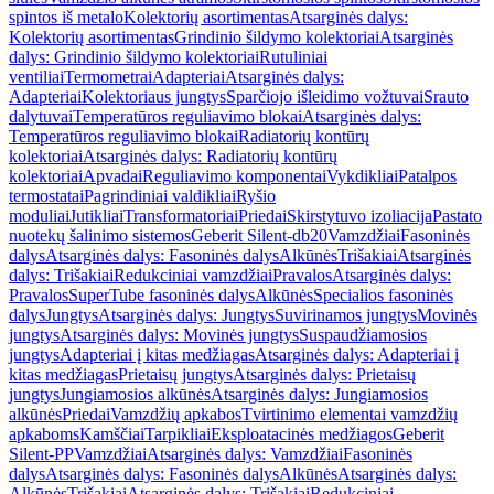
spintos iš metalo
Kolektorių asortimentas
Atsarginės dalys:
Kolektorių asortimentas
Grindinio šildymo kolektoriai
Atsarginės
dalys: Grindinio šildymo kolektoriai
Rutuliniai
ventiliai
Termometrai
Adapteriai
Atsarginės dalys:
Adapteriai
Kolektoriaus jungtys
Sparčiojo išleidimo vožtuvai
Srauto
dalytuvai
Temperatūros reguliavimo blokai
Atsarginės dalys:
Temperatūros reguliavimo blokai
Radiatorių kontūrų
kolektoriai
Atsarginės dalys: Radiatorių kontūrų
kolektoriai
Apvadai
Reguliavimo komponentai
Vykdikliai
Patalpos
termostatai
Pagrindiniai valdikliai
Ryšio
moduliai
Jutikliai
Transformatoriai
Priedai
Skirstytuvo izoliacija
Pastato
nuotekų šalinimo sistemos
Geberit Silent-db20
Vamzdžiai
Fasoninės
dalys
Atsarginės dalys: Fasoninės dalys
Alkūnės
Trišakiai
Atsarginės
dalys: Trišakiai
Redukciniai vamzdžiai
Pravalos
Atsarginės dalys:
Pravalos
SuperTube fasoninės dalys
Alkūnės
Specialios fasoninės
dalys
Jungtys
Atsarginės dalys: Jungtys
Suvirinamos jungtys
Movinės
jungtys
Atsarginės dalys: Movinės jungtys
Suspaudžiamosios
jungtys
Adapteriai į kitas medžiagas
Atsarginės dalys: Adapteriai į
kitas medžiagas
Prietaisų jungtys
Atsarginės dalys: Prietaisų
jungtys
Jungiamosios alkūnės
Atsarginės dalys: Jungiamosios
alkūnės
Priedai
Vamzdžių apkabos
Tvirtinimo elementai vamzdžių
apkaboms
Kamščiai
Tarpikliai
Eksploatacinės medžiagos
Geberit
Silent-PP
Vamzdžiai
Atsarginės dalys: Vamzdžiai
Fasoninės
dalys
Atsarginės dalys: Fasoninės dalys
Alkūnės
Atsarginės dalys:
Alkūnės
Trišakiai
Atsarginės dalys: Trišakiai
Redukciniai