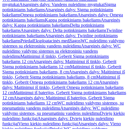
mygtukai
Atsarginės dalys: Vandens nuleidimo mygtukai
Sigma
potinkiniams bakeliams
Atsarginės dalys: Sigma potinkiniams
bakeliams
Omega potinkiniams bakeliams
Atsarginės dalys: Omega
potinkiniams bakeliams
Kappa potinkiniams bakeliams
Atsarginės
dalys: Kappa potinkiniams bakeliams
Delta potinkiniams
bakeliams
Atsarginės dalys: Delta potinkiniams bakeliams
Twinline
potinkiniams bakeliams
Atsarginės dalys: Twinline potinkiniams
bakeliams
Priedai
Eksploatacinės medžiagos
WC nuleidimo valdymo
sistemos su elektroniniu vandens nuleidimu
Atsarginės dalys: WC
nuleidimo valdymo sistemos su elektroniniu vandens
nuleidimu
Maitinimui iš tinklo, Geberit Sigma potinkiniams
bakeliams 12 cm
Atsarginės dalys: Maitinimui iš tinklo, Geberit
Sigma potinkiniams bakeliams 12 cm
Maitinimui iš tinklo, Geberit
Sigma potinkiniams bakeliams, 8 cm
Atsarginės dalys: Maitinimui iš
tinklo, Geberit Sigma potinkiniams bakeliams, 8 cm
Maitinimui iš
tinklo, Geberit Omega potinkiniams bakeliams 12 cm
Atsarginės
dalys: Maitinimui iš tinklo, Geberit Omega potinkiniams bakeliams
12 cm
Maitinimui iš baterijos, Geberit Sigma potinkiniams bakeliams
12 cm
Atsarginės dalys: Maitinimui iš baterijos, Geberit Sigma
potinkiniams bakeliams 12 cm
WC nuleidimo valdymo sistemos, su
pneumatiniu vandens nuleidimu
Atsarginės dalys: WC nuleidimo
valdymo sistemos, su pneumatiniu vandens nuleidimu
Dviejų kiekių
nuleidimo funkcijai
Atsarginės dalys: Dviejų kiekių nuleidimo
funkcijai
Vieno kiekio nuleidimo funkcijai
Atsarginės dalys: Vieno
kiekio nuleidimo funkcijai
Priedai WC nuleidimo valdymo