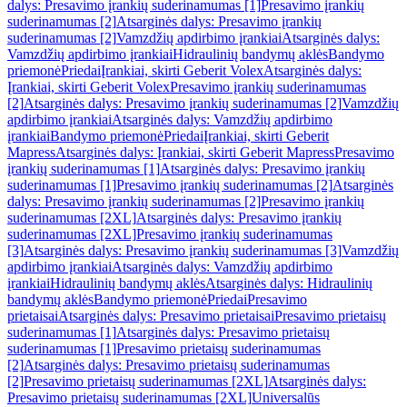
dalys: Presavimo įrankių suderinamumas [1]
Presavimo įrankių
suderinamumas [2]
Atsarginės dalys: Presavimo įrankių
suderinamumas [2]
Vamzdžių apdirbimo įrankiai
Atsarginės dalys:
Vamzdžių apdirbimo įrankiai
Hidraulinių bandymų aklės
Bandymo
priemonė
Priedai
Įrankiai, skirti Geberit Volex
Atsarginės dalys:
Įrankiai, skirti Geberit Volex
Presavimo įrankių suderinamumas
[2]
Atsarginės dalys: Presavimo įrankių suderinamumas [2]
Vamzdžių
apdirbimo įrankiai
Atsarginės dalys: Vamzdžių apdirbimo
įrankiai
Bandymo priemonė
Priedai
Įrankiai, skirti Geberit
Mapress
Atsarginės dalys: Įrankiai, skirti Geberit Mapress
Presavimo
įrankių suderinamumas [1]
Atsarginės dalys: Presavimo įrankių
suderinamumas [1]
Presavimo įrankių suderinamumas [2]
Atsarginės
dalys: Presavimo įrankių suderinamumas [2]
Presavimo įrankių
suderinamumas [2XL]
Atsarginės dalys: Presavimo įrankių
suderinamumas [2XL]
Presavimo įrankių suderinamumas
[3]
Atsarginės dalys: Presavimo įrankių suderinamumas [3]
Vamzdžių
apdirbimo įrankiai
Atsarginės dalys: Vamzdžių apdirbimo
įrankiai
Hidraulinių bandymų aklės
Atsarginės dalys: Hidraulinių
bandymų aklės
Bandymo priemonė
Priedai
Presavimo
prietaisai
Atsarginės dalys: Presavimo prietaisai
Presavimo prietaisų
suderinamumas [1]
Atsarginės dalys: Presavimo prietaisų
suderinamumas [1]
Presavimo prietaisų suderinamumas
[2]
Atsarginės dalys: Presavimo prietaisų suderinamumas
[2]
Presavimo prietaisų suderinamumas [2XL]
Atsarginės dalys:
Presavimo prietaisų suderinamumas [2XL]
Universalūs