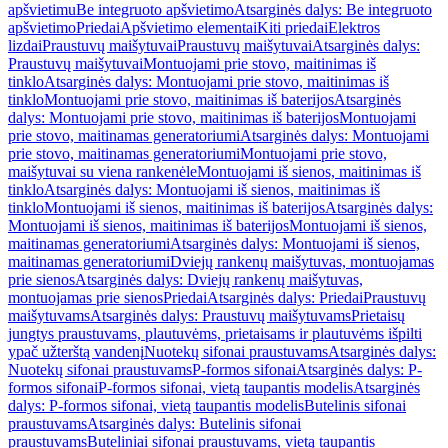
apšvietimu
Be integruoto apšvietimo
Atsarginės dalys: Be integruoto
apšvietimo
Priedai
Apšvietimo elementai
Kiti priedai
Elektros
lizdai
Praustuvų maišytuvai
Praustuvų maišytuvai
Atsarginės dalys:
Praustuvų maišytuvai
Montuojami prie stovo, maitinimas iš
tinklo
Atsarginės dalys: Montuojami prie stovo, maitinimas iš
tinklo
Montuojami prie stovo, maitinimas iš baterijos
Atsarginės
dalys: Montuojami prie stovo, maitinimas iš baterijos
Montuojami
prie stovo, maitinamas generatoriumi
Atsarginės dalys: Montuojami
prie stovo, maitinamas generatoriumi
Montuojami prie stovo,
maišytuvai su viena rankenėle
Montuojami iš sienos, maitinimas iš
tinklo
Atsarginės dalys: Montuojami iš sienos, maitinimas iš
tinklo
Montuojami iš sienos, maitinimas iš baterijos
Atsarginės dalys:
Montuojami iš sienos, maitinimas iš baterijos
Montuojami iš sienos,
maitinamas generatoriumi
Atsarginės dalys: Montuojami iš sienos,
maitinamas generatoriumi
Dviejų rankenų maišytuvas, montuojamas
prie sienos
Atsarginės dalys: Dviejų rankenų maišytuvas,
montuojamas prie sienos
Priedai
Atsarginės dalys: Priedai
Praustuvų
maišytuvams
Atsarginės dalys: Praustuvų maišytuvams
Prietaisų
jungtys praustuvams, plautuvėms, prietaisams ir plautuvėms išpilti
ypač užterštą vandenį
Nuotekų sifonai praustuvams
Atsarginės dalys:
Nuotekų sifonai praustuvams
P-formos sifonai
Atsarginės dalys: P-
formos sifonai
P-formos sifonai, vietą taupantis modelis
Atsarginės
dalys: P-formos sifonai, vietą taupantis modelis
Butelinis sifonai
praustuvams
Atsarginės dalys: Butelinis sifonai
praustuvams
Buteliniai sifonai praustuvams, vietą taupantis