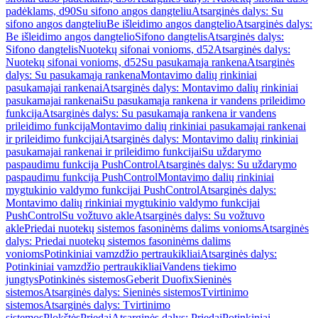
padėklams, d90
Su sifono angos dangteliu
Atsarginės dalys: Su
sifono angos dangteliu
Be išleidimo angos dangtelio
Atsarginės dalys:
Be išleidimo angos dangtelio
Sifono dangtelis
Atsarginės dalys:
Sifono dangtelis
Nuotekų sifonai vonioms, d52
Atsarginės dalys:
Nuotekų sifonai vonioms, d52
Su pasukamąja rankena
Atsarginės
dalys: Su pasukamąja rankena
Montavimo dalių rinkiniai
pasukamajai rankenai
Atsarginės dalys: Montavimo dalių rinkiniai
pasukamajai rankenai
Su pasukamąja rankena ir vandens prileidimo
funkcija
Atsarginės dalys: Su pasukamąja rankena ir vandens
prileidimo funkcija
Montavimo dalių rinkiniai pasukamajai rankenai
ir prileidimo funkcijai
Atsarginės dalys: Montavimo dalių rinkiniai
pasukamajai rankenai ir prileidimo funkcijai
Su uždarymo
paspaudimu funkcija PushControl
Atsarginės dalys: Su uždarymo
paspaudimu funkcija PushControl
Montavimo dalių rinkiniai
mygtukinio valdymo funkcijai PushControl
Atsarginės dalys:
Montavimo dalių rinkiniai mygtukinio valdymo funkcijai
PushControl
Su vožtuvo akle
Atsarginės dalys: Su vožtuvo
akle
Priedai nuotekų sistemos fasoninėms dalims vonioms
Atsarginės
dalys: Priedai nuotekų sistemos fasoninėms dalims
vonioms
Potinkiniai vamzdžio pertraukikliai
Atsarginės dalys:
Potinkiniai vamzdžio pertraukikliai
Vandens tiekimo
jungtys
Potinkinės sistemos
Geberit Duofix
Sieninės
sistemos
Atsarginės dalys: Sieninės sistemos
Tvirtinimo
sistemos
Atsarginės dalys: Tvirtinimo
sistemos
Plokštės
Priedai
Atsarginės dalys: Priedai
Potinkiniai