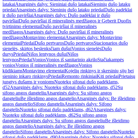
latakai
Atsarginės dalys: Sieniniai dušo latakai
Sieninių dušo latakų
priedai
Atsarginės dalys: Sieninių dušo latakų priedai
Dušo padėklai
ir dušo paviršiai
Atsarginės dalys: Dušo padėklai ir dušo
paviršiai
Dušo paviršiai iš mineralinės medžiagos ir Geberit Duofix
tvirtinimo elementai
Dušo paviršiai iš mineralinės
medžiagos
Atsarginės dalys: Dušo paviršiai iš mineralinės
medžiagos
Montavimo elementai
Atsarginės dalys: Montavimo
elementai
Priedai
Dušo pertvaros
Dušo pertvaros
Stacionarios dušo
sienelės, skirtos beslenksčiam dušui
Vonios sienelės
Dušo
durys
Priedai
Nišos lentynos dušui
Nišos
lentynos
Priedai
Vonios
Vonios iš sanitarinio akrilo
Stačiakampės
vonios
Vonios iš mineralinės medžiagos
Vonios
kūdikiams
Montavimo elementai
Kojelių rinkinys ir skersinių sijų bei
sieninio inkaro rinkinys
Priedai
Remonto rinkiniai
Kiti priedai
Prietaisų
jungtys dušams ir vonioms
Nuotekų sifonai dušo padėklams,
d52
Atsarginės dalys: Nuotekų sifonai dušo padėklams, d52
Su
sifono angos dangteliu
Atsarginės dalys: Su sifono angos
dangteliu
Be išleidimo angos dangtelio
Atsarginės dalys: Be išleidimo
angos dangtelio
Sifono dangtelis
Atsarginės dalys: Sifono
dangtelis
Nuotekų sifonai dušo padėklams, d62
Atsarginės dalys:
Nuotekų sifonai dušo padėklams, d62
Su sifono angos
dangteliu
Atsarginės dalys: Su sifono angos dangteliu
Be išleidimo
angos dangtelio
Atsarginės dalys: Be išleidimo angos
dangtelio
Sifono dangtelis
Atsarginės dalys: Sifono dangtelis
Nuotekų
sifonai dušo padėklams, d90
Atsarginės dalys: Nuotekų sifonai dušo