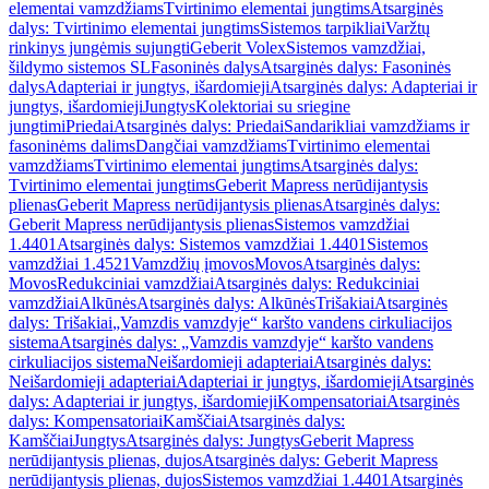
elementai vamzdžiams
Tvirtinimo elementai jungtims
Atsarginės
dalys: Tvirtinimo elementai jungtims
Sistemos tarpikliai
Varžtų
rinkinys jungėmis sujungti
Geberit Volex
Sistemos vamzdžiai,
šildymo sistemos SL
Fasoninės dalys
Atsarginės dalys: Fasoninės
dalys
Adapteriai ir jungtys, išardomieji
Atsarginės dalys: Adapteriai ir
jungtys, išardomieji
Jungtys
Kolektoriai su sriegine
jungtimi
Priedai
Atsarginės dalys: Priedai
Sandarikliai vamzdžiams ir
fasoninėms dalims
Dangčiai vamzdžiams
Tvirtinimo elementai
vamzdžiams
Tvirtinimo elementai jungtims
Atsarginės dalys:
Tvirtinimo elementai jungtims
Geberit Mapress nerūdijantysis
plienas
Geberit Mapress nerūdijantysis plienas
Atsarginės dalys:
Geberit Mapress nerūdijantysis plienas
Sistemos vamzdžiai
1.4401
Atsarginės dalys: Sistemos vamzdžiai 1.4401
Sistemos
vamzdžiai 1.4521
Vamzdžių įmovos
Movos
Atsarginės dalys:
Movos
Redukciniai vamzdžiai
Atsarginės dalys: Redukciniai
vamzdžiai
Alkūnės
Atsarginės dalys: Alkūnės
Trišakiai
Atsarginės
dalys: Trišakiai
„Vamzdis vamzdyje“ karšto vandens cirkuliacijos
sistema
Atsarginės dalys: „Vamzdis vamzdyje“ karšto vandens
cirkuliacijos sistema
Neišardomieji adapteriai
Atsarginės dalys:
Neišardomieji adapteriai
Adapteriai ir jungtys, išardomieji
Atsarginės
dalys: Adapteriai ir jungtys, išardomieji
Kompensatoriai
Atsarginės
dalys: Kompensatoriai
Kamščiai
Atsarginės dalys:
Kamščiai
Jungtys
Atsarginės dalys: Jungtys
Geberit Mapress
nerūdijantysis plienas, dujos
Atsarginės dalys: Geberit Mapress
nerūdijantysis plienas, dujos
Sistemos vamzdžiai 1.4401
Atsarginės