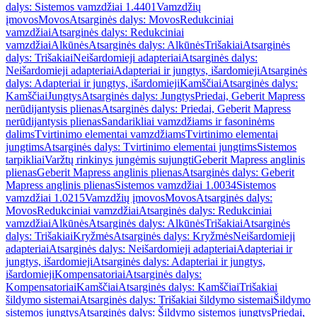
dalys: Sistemos vamzdžiai 1.4401
Vamzdžių
įmovos
Movos
Atsarginės dalys: Movos
Redukciniai
vamzdžiai
Atsarginės dalys: Redukciniai
vamzdžiai
Alkūnės
Atsarginės dalys: Alkūnės
Trišakiai
Atsarginės
dalys: Trišakiai
Neišardomieji adapteriai
Atsarginės dalys:
Neišardomieji adapteriai
Adapteriai ir jungtys, išardomieji
Atsarginės
dalys: Adapteriai ir jungtys, išardomieji
Kamščiai
Atsarginės dalys:
Kamščiai
Jungtys
Atsarginės dalys: Jungtys
Priedai, Geberit Mapress
nerūdijantysis plienas
Atsarginės dalys: Priedai, Geberit Mapress
nerūdijantysis plienas
Sandarikliai vamzdžiams ir fasoninėms
dalims
Tvirtinimo elementai vamzdžiams
Tvirtinimo elementai
jungtims
Atsarginės dalys: Tvirtinimo elementai jungtims
Sistemos
tarpikliai
Varžtų rinkinys jungėmis sujungti
Geberit Mapress anglinis
plienas
Geberit Mapress anglinis plienas
Atsarginės dalys: Geberit
Mapress anglinis plienas
Sistemos vamzdžiai 1.0034
Sistemos
vamzdžiai 1.0215
Vamzdžių įmovos
Movos
Atsarginės dalys:
Movos
Redukciniai vamzdžiai
Atsarginės dalys: Redukciniai
vamzdžiai
Alkūnės
Atsarginės dalys: Alkūnės
Trišakiai
Atsarginės
dalys: Trišakiai
Kryžmės
Atsarginės dalys: Kryžmės
Neišardomieji
adapteriai
Atsarginės dalys: Neišardomieji adapteriai
Adapteriai ir
jungtys, išardomieji
Atsarginės dalys: Adapteriai ir jungtys,
išardomieji
Kompensatoriai
Atsarginės dalys:
Kompensatoriai
Kamščiai
Atsarginės dalys: Kamščiai
Trišakiai
šildymo sistemai
Atsarginės dalys: Trišakiai šildymo sistemai
Šildymo
sistemos jungtys
Atsarginės dalys: Šildymo sistemos jungtys
Priedai,