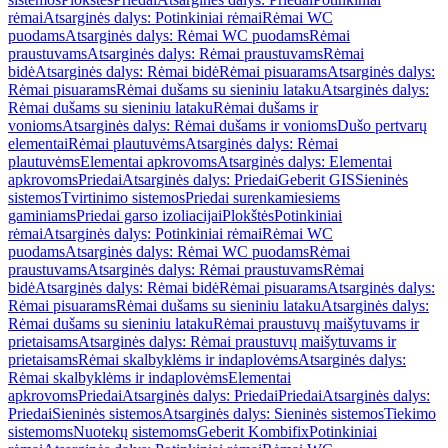
rėmai
Atsarginės dalys: Potinkiniai rėmai
Rėmai WC
puodams
Atsarginės dalys: Rėmai WC puodams
Rėmai
praustuvams
Atsarginės dalys: Rėmai praustuvams
Rėmai
bidė
Atsarginės dalys: Rėmai bidė
Rėmai pisuarams
Atsarginės dalys:
Rėmai pisuarams
Rėmai dušams su sieniniu lataku
Atsarginės dalys:
Rėmai dušams su sieniniu lataku
Rėmai dušams ir
vonioms
Atsarginės dalys: Rėmai dušams ir vonioms
Dušo pertvarų
elementai
Rėmai plautuvėms
Atsarginės dalys: Rėmai
plautuvėms
Elementai apkrovoms
Atsarginės dalys: Elementai
apkrovoms
Priedai
Atsarginės dalys: Priedai
Geberit GIS
Sieninės
sistemos
Tvirtinimo sistemos
Priedai surenkamiesiems
gaminiams
Priedai garso izoliacijai
Plokštės
Potinkiniai
rėmai
Atsarginės dalys: Potinkiniai rėmai
Rėmai WC
puodams
Atsarginės dalys: Rėmai WC puodams
Rėmai
praustuvams
Atsarginės dalys: Rėmai praustuvams
Rėmai
bidė
Atsarginės dalys: Rėmai bidė
Rėmai pisuarams
Atsarginės dalys:
Rėmai pisuarams
Rėmai dušams su sieniniu lataku
Atsarginės dalys:
Rėmai dušams su sieniniu lataku
Rėmai praustuvų maišytuvams ir
prietaisams
Atsarginės dalys: Rėmai praustuvų maišytuvams ir
prietaisams
Rėmai skalbyklėms ir indaplovėms
Atsarginės dalys:
Rėmai skalbyklėms ir indaplovėms
Elementai
apkrovoms
Priedai
Atsarginės dalys: Priedai
Priedai
Atsarginės dalys:
Priedai
Sieninės sistemos
Atsarginės dalys: Sieninės sistemos
Tiekimo
sistemoms
Nuotekų sistemoms
Geberit Kombifix
Potinkiniai