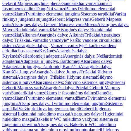
Geberit Mapress anglinis plienas
Sandarikliai vamzdžiams ir
fasoninėms dalims
Dangčiai vamzdžiams
Tvirtinimo elementai
vamzdžiams
Tvirtinimo elementai jungtims
Sistemos tarpikliai
Varžtų
rinkinys jungėmis sujungti
Geberit Mapress varis
Geberit Mapress
varis
Atsarginės dalys: Geberit Mapress varis
Movos
Atsarginės dalys:
Movos
Redukciniai vamzdžiai
Atsarginės dalys: Redukciniai
vamzdžiai
Alkūnės
Atsarginės dalys: Alkūnės
Trišakiai
Atsarginės
dalys: Trišakiai
„Vamzdis vamzdyje“ karšto vandens cirkuliacijos
sistema
Atsarginės dalys: „Vamzdis vamzdyje“ karšto vandens
cirkuliacijos sistema
Kryžmės
Atsarginės dalys:
Kryžmės
Neišardomieji adapteriai
Atsarginės dalys: Neišardomieji
adapteriai
Adapteriai ir jungtys, išardomieji
Atsarginės dalys:
Adapteriai ir jungtys, išardomieji
Kamščiai
Atsarginės dalys:
Kamščiai
Jungtys
Atsarginės dalys: Jungtys
Trišakiai šildymo
sistemai
Atsarginės dalys: Trišakiai šildymo sistemai
Šildymo
sistemos jungtys
Atsarginės dalys: Šildymo sistemos jungtys
Priedai
Geberit Mapress varis
Atsarginės dalys: Priedai Geberit Mapress
varis
Sandarikliai vamzdžiams ir fasoninėms dalims
Dangčiai
vamzdžiams
Tvirtinimo elementai vamzdžiams
Tvirtinimo elementai
jungtims
Atsarginės dalys: Tvirtinimo elementai jungtims
Sistemos
tarpikliai
Varžtų rinkinys jungėmis sujungti
Geberit higienos
sistema
Higieniniai nuleidimo mazgai
Atsarginės dalys: Higieniniai
nuleidimo mazgai
Bakelis ir WC nuleidimo valdymo sistema su
higieniniu plovimu
Atsarginės dalys: Bakelis ir WC nuleidimo
valdymo sistema su higieniniu plovimu
Įmontuojamieji higienos