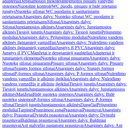
adapteriai
Dengiamosios plokštės
Integruotos pisuarų valdymo
sistemos
Nuotolinė kontrolė
WC puodų, pisuarų ir bidė prietaisų
jungtys
Nuotekų sifonai WC puodams ir sanitariniams
prietaisams
Atsarginės dalys: Nuotekų sifonai WC puodams ir
sanitariniams prietaisams
Sifonai
Atsarginės dalys:
Sifonai
Jungiamosios alkūnės
Atsarginės dalys: Jungiamosios
alkūnės
Tiesioji jungtis
Atsarginės dalys: Tiesioji jungtis
Prijungimo
moduliai
Atsarginės dalys: Prijungimo moduliai
Nuleidimo vandens
alkūnės ilginamieji vamzdžiai
Atsarginės dalys: Nuleidimo vandens
alkūnės ilginamieji vamzdžiai
Jungtys iš PVC
Atsarginės dalys:
Jungtys iš PVC
Manžetai ir dengiamieji gaubteliai
Adapteriai ir
jungiamieji elementai
Nuotekų sifonai pisuarams
Atsarginės dalys:
Nuotekų sifonai pisuarams
Pisuaro sifonai
Atsarginės dalys: Pisuaro
sifonai
Sraigės formos sifonai
Atsarginės dalys: Sraigės formos
sifonai
P-formos sifonai
Atsarginės dalys: P-formos sifonai
Nuleidimo
vandens vamzdžių ir alkūnių ilgikliai
Atsarginės dalys: Nuleidimo
vandens vamzdžių ir alkūnių ilgikliai
Tiesioji jungtis
Atsarginės dalys:
Tiesioji jungtis
Jungiamosios alkūnės
Atsarginės dalys: Jungiamosios
alkūnės
Manžetai
Bidė nuotekų sistemos
Atsarginės dalys: Bidė
nuotekų sistemos
P-formos sifonai
Atsarginės dalys: P-formos
sifonai
Tiesioji jungtis
Jungiamosios alkūnės
Dangčiai
Prijungimo
moduliai
Tarpinės
Prausimosi zona
Praustuvai
Praustuvai
Atsarginės
dalys: Praustuvai
Dvigubi praustuvai
Atsarginės dalys: Dvigubi
praustuvai
Baldiniai praustuvai
Atsarginės dalys: Baldiniai
praustuvai
Ant stalviršio pastatomi praustuvai
Atsarginės dalys: Ant