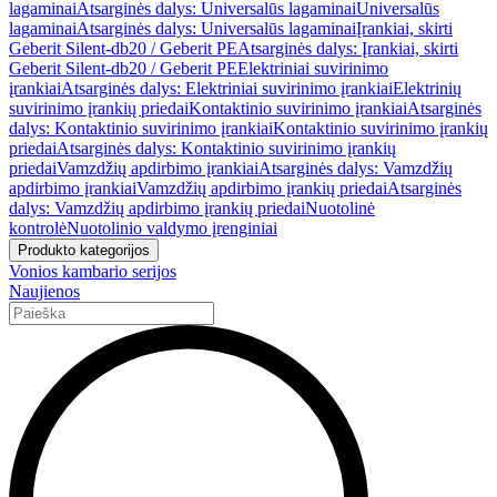
lagaminai
Atsarginės dalys: Universalūs lagaminai
Universalūs
lagaminai
Atsarginės dalys: Universalūs lagaminai
Įrankiai, skirti
Geberit Silent-db20 / Geberit PE
Atsarginės dalys: Įrankiai, skirti
Geberit Silent-db20 / Geberit PE
Elektriniai suvirinimo
įrankiai
Atsarginės dalys: Elektriniai suvirinimo įrankiai
Elektrinių
suvirinimo įrankių priedai
Kontaktinio suvirinimo įrankiai
Atsarginės
dalys: Kontaktinio suvirinimo įrankiai
Kontaktinio suvirinimo įrankių
priedai
Atsarginės dalys: Kontaktinio suvirinimo įrankių
priedai
Vamzdžių apdirbimo įrankiai
Atsarginės dalys: Vamzdžių
apdirbimo įrankiai
Vamzdžių apdirbimo įrankių priedai
Atsarginės
dalys: Vamzdžių apdirbimo įrankių priedai
Nuotolinė
kontrolė
Nuotolinio valdymo įrenginiai
Produkto kategorijos
Vonios kambario serijos
Naujienos