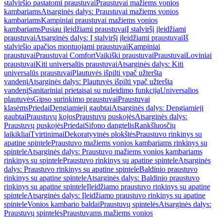
stalviršio pastatomi praustuvai
Praustuvai mažiems vonios
kambariams
Atsarginės dalys: Praustuvai mažiems vonios
kambariams
Kampiniai praustuvai mažiems vonios
kambariams
Pusiau įleidžiami praustuvai
Į stalviršį įleidžiami
praustuvai
Atsarginės dalys: Į stalviršį įleidžiami praustuvai
Iš
stalviršio apačios montuojami praustuvai
Kampiniai
praustuvai
Praustuvai Comfort
Vaikiški praustuvai
Praustuvai
Loviniai
praustuvai
Kiti universalūs praustuvai
Atsarginės dalys: Kiti
universalūs praustuvai
Plautuvės išpilti ypač užterštą
vandenį
Atsarginės dalys: Plautuvės išpilti ypač užterštą
vandenį
Sanitariniai prietaisai su nuleidimo funkcija
Universalios
plautuvės
Gipso surinkimo praustuvai
Praustuvai
klasėms
Priedai
Dengiamieji gaubtai
Atsarginės dalys: Dengiamieji
gaubtai
Praustuvų kojos
Praustuvų puskojės
Atsarginės dalys:
Praustuvų puskojės
Priedai
Sifono dangtelis
Rankšluosčių
laikikliai
Tvirtinimai
Dekoratyvinės plokštės
Praustuvo rinkinys su
apatine spintele
Praustuvo mažiems vonios kambariams rinkinys su
spintele
Atsarginės dalys: Praustuvo mažiems vonios kambariams
rinkinys su spintele
Praustuvo rinkinys su apatine spintele
Atsarginės
dalys: Praustuvo rinkinys su apatine spintele
Baldinio praustuvo
rinkinys su apatine spintele
Atsarginės dalys: Baldinio praustuvo
rinkinys su apatine spintele
Įleidžiamo praustuvo rinkinys su apatine
spintele
Atsarginės dalys: Įleidžiamo praustuvo rinkinys su apatine
spintele
Vonios kambario baldai
Praustuvų spintelės
Atsarginės dalys:
Praustuvų spintelės
Praustuvams mažiems vonios