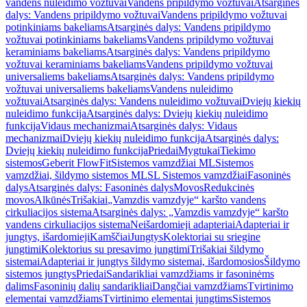
vandens nuleidimo vožtuvai
Vandens pripildymo vožtuvai
Atsarginės
dalys: Vandens pripildymo vožtuvai
Vandens pripildymo vožtuvai
potinkiniams bakeliams
Atsarginės dalys: Vandens pripildymo
vožtuvai potinkiniams bakeliams
Vandens pripildymo vožtuvai
keraminiams bakeliams
Atsarginės dalys: Vandens pripildymo
vožtuvai keraminiams bakeliams
Vandens pripildymo vožtuvai
universaliems bakeliams
Atsarginės dalys: Vandens pripildymo
vožtuvai universaliems bakeliams
Vandens nuleidimo
vožtuvai
Atsarginės dalys: Vandens nuleidimo vožtuvai
Dviejų kiekių
nuleidimo funkcija
Atsarginės dalys: Dviejų kiekių nuleidimo
funkcija
Vidaus mechanizmai
Atsarginės dalys: Vidaus
mechanizmai
Dviejų kiekių nuleidimo funkcija
Atsarginės dalys:
Dviejų kiekių nuleidimo funkcija
Priedai
Mygtukai
Tiekimo
sistemos
Geberit FlowFit
Sistemos vamzdžiai ML
Sistemos
vamzdžiai, šildymo sistemos ML
SL Sistemos vamzdžiai
Fasoninės
dalys
Atsarginės dalys: Fasoninės dalys
Movos
Redukcinės
movos
Alkūnės
Trišakiai
„Vamzdis vamzdyje“ karšto vandens
cirkuliacijos sistema
Atsarginės dalys: „Vamzdis vamzdyje“ karšto
vandens cirkuliacijos sistema
Neišardomieji adapteriai
Adapteriai ir
jungtys, išardomieji
Kamščiai
Jungtys
Kolektoriai su sriegine
jungtimi
Kolektorius su presavimo jungtimi
Trišakiai šildymo
sistemai
Adapteriai ir jungtys šildymo sistemai, išardomosios
Šildymo
sistemos jungtys
Priedai
Sandarikliai vamzdžiams ir fasoninėms
dalims
Fasoninių dalių sandarikliai
Dangčiai vamzdžiams
Tvirtinimo
elementai vamzdžiams
Tvirtinimo elementai jungtims
Sistemos