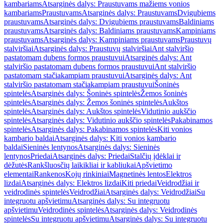
kambariams
Atsarginės dalys: Praustuvams mažiems vonios
kambariams
Praustuvams
Atsarginės dalys: Praustuvams
Dvigubiems
praustuvams
Atsarginės dalys: Dvigubiems praustuvams
Baldiniams
praustuvams
Atsarginės dalys: Baldiniams praustuvams
Kampiniams
praustuvams
Atsarginės dalys: Kampiniams praustuvams
Praustuvų
stalviršiai
Atsarginės dalys: Praustuvų stalviršiai
Ant stalviršio
pastatomam dubens formos praustuvui
Atsarginės dalys: Ant
stalviršio pastatomam dubens formos praustuvui
Ant stalviršio
pastatomam stačiakampiam praustuvui
Atsarginės dalys: Ant
stalviršio pastatomam stačiakampiam praustuvui
Šoninės
spintelės
Atsarginės dalys: Šoninės spintelės
Žemos šoninės
spintelės
Atsarginės dalys: Žemos šoninės spintelės
Aukštos
spintelės
Atsarginės dalys: Aukštos spintelės
Vidutinio aukščio
spintelės
Atsarginės dalys: Vidutinio aukščio spintelės
Pakabinamos
spintelės
Atsarginės dalys: Pakabinamos spintelės
Kiti vonios
kambario baldai
Atsarginės dalys: Kiti vonios kambario
baldai
Sieninės lentynos
Atsarginės dalys: Sieninės
lentynos
Priedai
Atsarginės dalys: Priedai
Stalčių įdėklai ir
dėžutės
Rankšluosčių laikikliai ir kabliukai
Apšvietimo
elementai
Rankenos
Kojų rinkiniai
Magnetinės lentos
Elektros
lizdai
Atsarginės dalys: Elektros lizdai
Kiti priedai
Veidrodžiai ir
veidrodinės spintelės
Veidrodžiai
Atsarginės dalys: Veidrodžiai
Su
integruotu apšvietimu
Atsarginės dalys: Su integruotu
apšvietimu
Veidrodinės spintelės
Atsarginės dalys: Veidrodinės
spintelės
Su integruotu apšvietimu
Atsarginės dalys: Su integruotu