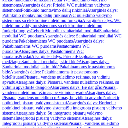
sistemoms
Atsarginės dalys: Priedai WC nuleidimo valdymo
sistemoms
Potinkinio montavimo dalių rinkiniai
Atsarginės dalys:
Potinkinio montavimo dalių rinkiniai
WC nuleidimo valdymo
sistemoms su elektronine nuleidimo funkcija
Atsarginės dalys: WC
nuleidimo valdymo sistemoms su elektronine nuleidimo
funkcija
Jungtys
Geberit Monolith sanitariniai moduliai
Sanitariniai
moduliai WC puodams
Atsarginės dalys: Sanitariniai moduliai WC
puodams
Pakabinamiems WC puodams
Atsarginės dalys:
Pakabinamiems WC puodams
Pastatomiems WC
puodams
Atsarginės dalys: Pastatomiems WC
puodams
Priedai
Atsarginės dalys: Priedai
Eksploatacinės
medžiagos
Sanitariniai moduliai, skirti bidė
Atsarginės dalys:
Sanitariniai moduliai, skirti bidė
Pakabinamoms ir pastatomoms
bidė
Atsarginės dalys: Pakabinamoms ir pastatomoms
bidė
Pisuarai
Pisuarai, vandens nuleidimo režimas, su vidiniu
apvadu
Atsarginės dalys: Pisuarai, vandens nuleidimo režimas, su
vidiniu apvadu
Be dangčio
Atsarginės dalys: Be dangčio
Pisuarai,
vandens nuleidimo režimas, be vidinio apvado
Atsarginės dalys:
Pisuarai, vandens nuleidimo režimas, be vidinio apvado
Išorinei ir
potinkinei pisuarų valdymo sistemai
Atsarginės dalys: Išorinei ir
potinkinei pisuarų valdymo sistemai
Su integruota pisuarų valdymo
sistema
Atsarginės dalys: Su integruota pisuarų valdymo
sistema
Integruotai pisuarų valdymo sistemai
Atsarginės dalys:
Integruotai pisuarų valdymo sistemai
Pisuarai, vandens nuleidimo