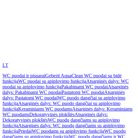
LT
WC puodai ir pisuarai
Geberit AquaClean WC puodai su bidė
funkcija
WC puodai su apiplovimo funkcija
Atsarginės dalys: WC
puodai su apiplovimo funkcija
Pakabinami WC puodai
Atsarginės
dalys: Pakabinami WC puodai
Pastatomi WC puodai
Atsarginės
dalys: Pastatomi WC puodai
WC puodo dangčiai su apiplovimo
funkcija
Atsarginės dalys: WC puodo dangčiai su apiplovimo
funkcija
Keraminiams WC puodams
Atsarginės dalys: Keraminiams
WC puodams
Dekoratyvinės plokštės
Atsarginės dalys:
Dekoratyvinės plokštės
WC puodų dangčiams su apiplovimo
funkcija
Atsarginės dalys: WC puodų dangčiams su apiplovimo
funkcija
Priedai
WC puodams su apiplovimo funkcija
WC puodų
dangčiams su apiplovimo funkcija
WC puodų dangčiams ir WC