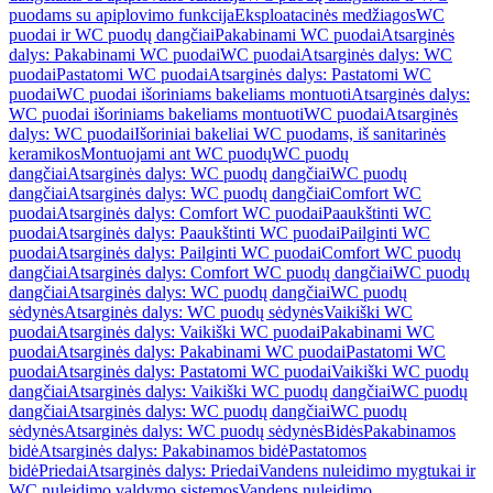
puodams su apiplovimo funkcija
Eksploatacinės medžiagos
WC
puodai ir WC puodų dangčiai
Pakabinami WC puodai
Atsarginės
dalys: Pakabinami WC puodai
WC puodai
Atsarginės dalys: WC
puodai
Pastatomi WC puodai
Atsarginės dalys: Pastatomi WC
puodai
WC puodai išoriniams bakeliams montuoti
Atsarginės dalys:
WC puodai išoriniams bakeliams montuoti
WC puodai
Atsarginės
dalys: WC puodai
Išoriniai bakeliai WC puodams, iš sanitarinės
keramikos
Montuojami ant WC puodų
WC puodų
dangčiai
Atsarginės dalys: WC puodų dangčiai
WC puodų
dangčiai
Atsarginės dalys: WC puodų dangčiai
Comfort WC
puodai
Atsarginės dalys: Comfort WC puodai
Paaukštinti WC
puodai
Atsarginės dalys: Paaukštinti WC puodai
Pailginti WC
puodai
Atsarginės dalys: Pailginti WC puodai
Comfort WC puodų
dangčiai
Atsarginės dalys: Comfort WC puodų dangčiai
WC puodų
dangčiai
Atsarginės dalys: WC puodų dangčiai
WC puodų
sėdynės
Atsarginės dalys: WC puodų sėdynės
Vaikiški WC
puodai
Atsarginės dalys: Vaikiški WC puodai
Pakabinami WC
puodai
Atsarginės dalys: Pakabinami WC puodai
Pastatomi WC
puodai
Atsarginės dalys: Pastatomi WC puodai
Vaikiški WC puodų
dangčiai
Atsarginės dalys: Vaikiški WC puodų dangčiai
WC puodų
dangčiai
Atsarginės dalys: WC puodų dangčiai
WC puodų
sėdynės
Atsarginės dalys: WC puodų sėdynės
Bidės
Pakabinamos
bidė
Atsarginės dalys: Pakabinamos bidė
Pastatomos
bidė
Priedai
Atsarginės dalys: Priedai
Vandens nuleidimo mygtukai ir
WC nuleidimo valdymo sistemos
Vandens nuleidimo