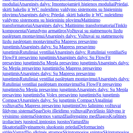
moduliai
Atsarginės dalys: Įmontuojamieji higienos moduliai
Priedai,
skirti bakelių ir WC nuleidimo valdymo sistemoms su higieniniu
plovimu
Atsarginės dalys: Priedai, skirti bakelių ir WC nuleidimo
valdymo sistemoms su higieniniu plovimu
Maitinimo
transformatoriai
Atsarginės dalys: Maitinimo transformatoriai
Tinklo
komponentai
Vamzdynų armatūros
Vožtuvai su statmenuoju lizdu
paslėptam montavimui
Atsarginės dalys: Vožtuvai su statmenuoju
lizdu paslėptam montavimui
Su Mapress presavimo
jungtimis
Atsarginės dalys: Su Mapress presavimo
jungtimis
Rutuliniai ventiliai
Atsarginės dalys: Rutuliniai ventiliai
Su
FlowFit presavimo jungtimis
Atsarginės dalys: Su FlowFit
presavimo jungtimis
Su Mepla presavimo jungtimis
Atsarginės dalys:
Su Mepla presavimo jungtimis
Su Mapress presavimo
jungtimis
Atsarginės dalys: Su Mapress presavimo
jungtimis
Rutuliniai ventiliai paslėptam montavimui
Atsarginės dalys:
Rutuliniai ventiliai paslėptam montavimui
Su FlowFit presavimo
jungtimis
Su Mepla presavimo jungtimis
Atsarginės dalys: Su Mepla
presavimo jungtimis
Su Volex presavimo jungtimis
Su jungtimis
Compact
Atsarginės dalys: Su jungtimis Compact
Atgaliniai
vožtuvai
Su Mapress presavimo jungtimis
Oro šalinimo vožtuvai
šildymo sistemai
Sparčiojo išleidimo vožtuvai
Paviršinio šildymo ir
vėsinimo sistema
Sistemos vamzdžiai
Įrengimo medžiagos
Kraštinės
izoliacinės juostos
Lipniosios juostos
Vamzdžių
fiksatoriai
Išlyginamojo sluoksnio priedai
Deformacinės
siūlės
Vamzdžio alkūnės atramos
Skirstomosios spintos
Skirstomosios