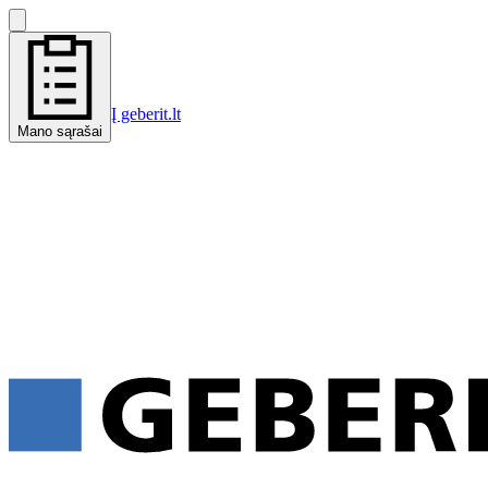
Į geberit.lt
Mano sąrašai