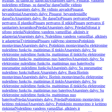
rėžimas, su dangčiu/ dangčiui
Atsarginės dalys: Pisuarai, vandens
nuleidimo rėžimas, su dangčiu/ dangčiui
Be vidinio
apvado
Atsarginės dalys: Be vidinio apvado
Pisuarai,
bevandeniai
Atsarginės dalys: Pisuarai, bevandeniai
Be
dangčio
Atsarginės dalys: Be dangčio
Pisuarų pertvaros
Pisuarų
pertvaros iš plastiko
Pisuarų pertvaros iš stiklo
Pisuarų pertvaros iš
sanitarinės keramikos
Priedai
Atsarginės dalys: Priedai
Sifonai ir
sifonų priedai
Nuleidimo vandens vamzdžiai, alkūnės ir
adapteriai
Atsarginės dalys: Nuleidimo vandens vamzdžiai, alkūnės
ir adapteriai
Tvirtinimai
Pisuarų valdymo sistemos
Potinkinis
montavimas
Atsarginės dalys: Potinkinis montavimas
Su elektronine
nuleidimo funkcija, maitinimas iš tinklo
Atsarginės dalys: Su
elektronine nuleidimo funkcija, maitinimas iš tinklo
Su elektronine
nuleidimo funkcija, maitinimas nuo baterijos
Atsarginės dalys: Su
elektronine nuleidimo funkcija, maitinimas nuo baterijos
Su
pneumatine nuleidimo funkcija
Atsarginės dalys: Su pneumatine
nuleidimo funkcija
Basic
Atsarginės dalys: Basic
Išorinis
montavimas
Atsarginės dalys: Išorinis montavimas
Su elektronine
nuleidimo funkcija, maitinimas iš tinklo
Atsarginės dalys: Su
elektronine nuleidimo funkcija, maitinimas iš tinklo
Su elektronine
nuleidimo funkcija, maitinimas nuo baterijos
Atsarginės dalys: Su
elektronine nuleidimo funkcija, maitinimas nuo
baterijos
Priedai
Atsarginės dalys: Priedai
Potinkinio montavimo ir
keitimo rinkiniai
Atsarginės dalys: Potinkinio montavimo ir keitimo
rinkiniai
Nuleidimo vandens vamzdžiai, alkūnės ir