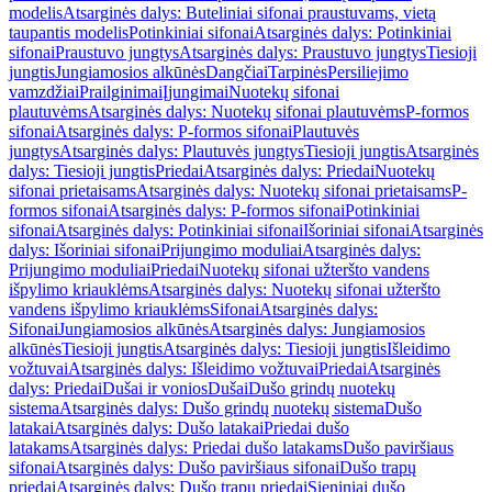
modelis
Atsarginės dalys: Buteliniai sifonai praustuvams, vietą
taupantis modelis
Potinkiniai sifonai
Atsarginės dalys: Potinkiniai
sifonai
Praustuvo jungtys
Atsarginės dalys: Praustuvo jungtys
Tiesioji
jungtis
Jungiamosios alkūnės
Dangčiai
Tarpinės
Persiliejimo
vamzdžiai
Prailginimai
Įjungimai
Nuotekų sifonai
plautuvėms
Atsarginės dalys: Nuotekų sifonai plautuvėms
P-formos
sifonai
Atsarginės dalys: P-formos sifonai
Plautuvės
jungtys
Atsarginės dalys: Plautuvės jungtys
Tiesioji jungtis
Atsarginės
dalys: Tiesioji jungtis
Priedai
Atsarginės dalys: Priedai
Nuotekų
sifonai prietaisams
Atsarginės dalys: Nuotekų sifonai prietaisams
P-
formos sifonai
Atsarginės dalys: P-formos sifonai
Potinkiniai
sifonai
Atsarginės dalys: Potinkiniai sifonai
Išoriniai sifonai
Atsarginės
dalys: Išoriniai sifonai
Prijungimo moduliai
Atsarginės dalys:
Prijungimo moduliai
Priedai
Nuotekų sifonai užteršto vandens
išpylimo kriauklėms
Atsarginės dalys: Nuotekų sifonai užteršto
vandens išpylimo kriauklėms
Sifonai
Atsarginės dalys:
Sifonai
Jungiamosios alkūnės
Atsarginės dalys: Jungiamosios
alkūnės
Tiesioji jungtis
Atsarginės dalys: Tiesioji jungtis
Išleidimo
vožtuvai
Atsarginės dalys: Išleidimo vožtuvai
Priedai
Atsarginės
dalys: Priedai
Dušai ir vonios
Dušai
Dušo grindų nuotekų
sistema
Atsarginės dalys: Dušo grindų nuotekų sistema
Dušo
latakai
Atsarginės dalys: Dušo latakai
Priedai dušo
latakams
Atsarginės dalys: Priedai dušo latakams
Dušo paviršiaus
sifonai
Atsarginės dalys: Dušo paviršiaus sifonai
Dušo trapų
priedai
Atsarginės dalys: Dušo trapų priedai
Sieniniai dušo