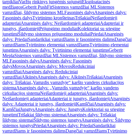
tarpikliai
Varžtų rinkinys jungėmis sujungti
Eksploatacinės
medžiagos
Geberit PushFit
Sistemos vamzdžiai ML
Sistemos
vamzdžiai, šildymo sistemos ML
Fasoninės dalys
Atsarginės dalys:
Fasoninės dalys
Tvirtinimo kronšteinas
Trišakiai
Neišardomieji
adapteriai
Atsarginės dalys: Neišardomieji adapteriai
Adapteriai ir
jungtys, išardomieji
Prijungimo moduliai
Kolektoriai su sriegine
jungtimi
Šildymo sistemos prijungimo moduliai
Priedai
Atsarginės
dalys: Priedai
Sandarikliai vamzdžiams ir fasoninėms dalims
Dangčiai
vamzdžiams
Tvirtinimo elementai vamzdžiams
Tvirtinimo elementai
jungtims
Atsarginės dalys: Tvirtinimo elementai jungtims
Geberit
Mepla
Sistemos vamzdžiai ML
Sistemos vamzdžiai, šildymo sistemos
ML
Fasoninės dalys
Atsarginės dalys: Fasoninės
dalys
Movos
Atsarginės dalys: Movos
Redukciniai
vamzdžiai
Atsarginės dalys: Redukciniai
vamzdžiai
Alkūnės
Atsarginės dalys: Alkūnės
Trišakiai
Atsarginės
dalys: Trišakiai
„Vamzdis vamzdyje“ karšto vandens cirkuliacijos
sistema
Atsarginės dalys: „Vamzdis vamzdyje“ karšto vandens
cirkuliacijos sistema
Neišardomieji adapteriai
Atsarginės dalys:
Neišardomieji adapteriai
Adapteriai ir jungtys, išardomieji
Atsarginės
dalys: Adapteriai ir jungtys, išardomieji
Kamščiai
Atsarginės dalys:
Kamščiai
Jungtys
Atsarginės dalys: Jungtys
Kolektoriai su sriegine
jungtimi
Trišakiai šildymo sistemai
Atsarginės dalys: Trišakiai
šildymo sistemai
Šildymo sistemos jungtys
Atsarginės dalys: Šildymo
sistemos jungtys
Priedai
Atsarginės dalys: Priedai
Sandarikliai
vamzdžiams ir fasoninėms dalims
Dangčiai vamzdžiams
Tvirtinimo