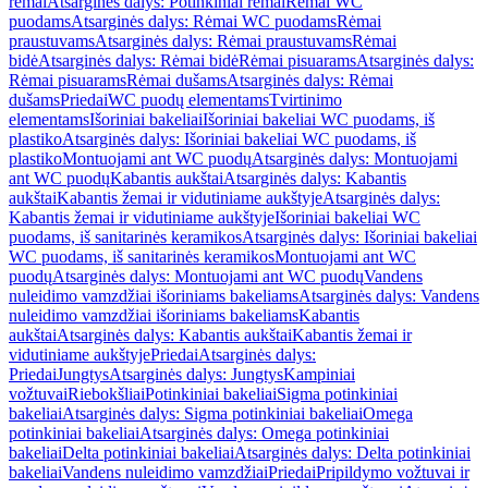
rėmai
Atsarginės dalys: Potinkiniai rėmai
Rėmai WC
puodams
Atsarginės dalys: Rėmai WC puodams
Rėmai
praustuvams
Atsarginės dalys: Rėmai praustuvams
Rėmai
bidė
Atsarginės dalys: Rėmai bidė
Rėmai pisuarams
Atsarginės dalys:
Rėmai pisuarams
Rėmai dušams
Atsarginės dalys: Rėmai
dušams
Priedai
WC puodų elementams
Tvirtinimo
elementams
Išoriniai bakeliai
Išoriniai bakeliai WC puodams, iš
plastiko
Atsarginės dalys: Išoriniai bakeliai WC puodams, iš
plastiko
Montuojami ant WC puodų
Atsarginės dalys: Montuojami
ant WC puodų
Kabantis aukštai
Atsarginės dalys: Kabantis
aukštai
Kabantis žemai ir vidutiniame aukštyje
Atsarginės dalys:
Kabantis žemai ir vidutiniame aukštyje
Išoriniai bakeliai WC
puodams, iš sanitarinės keramikos
Atsarginės dalys: Išoriniai bakeliai
WC puodams, iš sanitarinės keramikos
Montuojami ant WC
puodų
Atsarginės dalys: Montuojami ant WC puodų
Vandens
nuleidimo vamzdžiai išoriniams bakeliams
Atsarginės dalys: Vandens
nuleidimo vamzdžiai išoriniams bakeliams
Kabantis
aukštai
Atsarginės dalys: Kabantis aukštai
Kabantis žemai ir
vidutiniame aukštyje
Priedai
Atsarginės dalys:
Priedai
Jungtys
Atsarginės dalys: Jungtys
Kampiniai
vožtuvai
Riebokšliai
Potinkiniai bakeliai
Sigma potinkiniai
bakeliai
Atsarginės dalys: Sigma potinkiniai bakeliai
Omega
potinkiniai bakeliai
Atsarginės dalys: Omega potinkiniai
bakeliai
Delta potinkiniai bakeliai
Atsarginės dalys: Delta potinkiniai
bakeliai
Vandens nuleidimo vamzdžiai
Priedai
Pripildymo vožtuvai ir