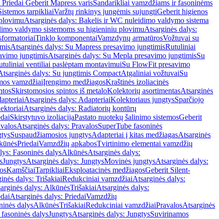
 Priedai Geberit Mapress varis
Sandarikliai vamzdžiams ir fasoninėms
Sistemos tarpikliai
Varžtų rinkinys jungėmis sujungti
Geberit higienos
 plovimu
Atsarginės dalys: Bakelis ir WC nuleidimo valdymo sistema
eidimo valdymo sistemoms su higieniniu plovimu
Atsarginės dalys:
sformatoriai
Tinklo komponentai
Vamzdynų armatūros
Vožtuvai su
imis
Atsarginės dalys: Su Mapress presavimo jungtimis
Rutuliniai
avimo jungtimis
Atsarginės dalys: Su Mepla presavimo jungtimis
Su
utuliniai ventiliai paslėptam montavimui
Su FlowFit presavimo
Atsarginės dalys: Su jungtimis Compact
Atgaliniai vožtuvai
Su
mos vamzdžiai
Įrengimo medžiagos
Kraštinės izoliacinės
ntos
Skirstomosios spintos iš metalo
Kolektorių asortimentas
Atsarginės
apteriai
Atsarginės dalys: Adapteriai
Kolektoriaus jungtys
Sparčiojo
ektoriai
Atsarginės dalys: Radiatorių kontūrų
edai
Skirstytuvo izoliacija
Pastato nuotekų šalinimo sistemos
Geberit
avalos
Atsarginės dalys: Pravalos
SuperTube fasoninės
gtys
Suspaudžiamosios jungtys
Adapteriai į kitas medžiagas
Atsarginės
lkūnės
Priedai
Vamzdžių apkabos
Tvirtinimo elementai vamzdžių
lys: Fasoninės dalys
Alkūnės
Atsarginės dalys:
s
Jungtys
Atsarginės dalys: Jungtys
Movinės jungtys
Atsarginės dalys:
os
Kamščiai
Tarpikliai
Eksploatacinės medžiagos
Geberit Silent-
inės dalys: Trišakiai
Redukciniai vamzdžiai
Atsarginės dalys:
arginės dalys: Alkūnės
Trišakiai
Atsarginės dalys:
edai
Atsarginės dalys: Priedai
Vamzdžių
ninės dalys
Alkūnės
Trišakiai
Redukciniai vamzdžiai
Pravalos
Atsarginės
 fasoninės dalys
Jungtys
Atsarginės dalys: Jungtys
Suvirinamos