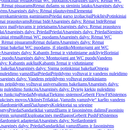
Potinkiniai rėmai
Rėmai WC puodams
Atsarginės dalys: Rėmai WC
: Rėmai pisuarams
Rėmai dušams su sieniniu lataku
Atsarginės dalys:
vėms
Atsarginės dalys: Rėmai plautuvėms
Elementai
surenkamiesiems gaminiams
Priedai garso izoliacijai
Plokštės
Potinkiniai
ėmai praustuvams
Rėmai bidė
Atsarginės dalys: Rėmai bidė
Rėmai
uvų maišytuvams ir prietaisams
Atsarginės dalys: Rėmai praustuvų
dai
Atsarginės dalys: Priedai
Priedai
Atsarginės dalys: Priedai
Sieninės
kiniai rėmai
Rėmai WC puodams
Atsarginės dalys: Rėmai WC
: Rėmai pisuarams
Rėmai dušams
Atsarginės dalys: Rėmai
riniai bakeliai WC puodams, iš plastiko
Montuojami ant WC
e
Atsarginės dalys: Kabantis žemai ir vidutiniame aukštyje
Išoriniai
C puodų
Atsarginės dalys: Montuojami ant WC puodų
Vandens
alys: Kabantis aukštai
Kabantis žemai ir vidutiniame
 bakeliai
Atsarginės dalys: Sigma potinkiniai bakeliai
Omega
nuleidimo vamzdžiai
Priedai
Pripildymo vožtuvai ir vandens nuleidimo
sarginės dalys: Vandens pripildymo vožtuvai potinkiniams
s pripildymo vožtuvai universaliems bakeliams
Atsarginės dalys:
ių nuleidimo funkcija
Atsarginės dalys: Dviejų kiekių nuleidimo
mo funkcija
Priedai
Mygtukai
Tiekimo sistemos
Geberit FlowFit
Sistemos
ukcinės movos
Alkūnės
Trišakiai
„Vamzdis vamzdyje“ karšto vandens
 išardomieji
Kamščiai
Jungtys
Kolektoriai su sriegine
ngtys
Priedai
Sandarikliai vamzdžiams ir fasoninėms dalims
Fasoninių
gėmis sujungti
Eksploatacinės medžiagos
Geberit PushFit
Sistemos
šardomieji adapteriai
Atsarginės dalys: Neišardomieji
tsarginės dalys: Priedai
Sandarikliai vamzdžiams ir fasoninėms