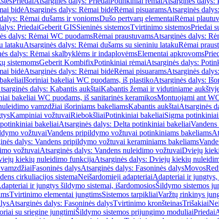
štės
Priedai
Atsarginės dalys: Priedai
Potinkiniai rėmai
Atsarginės dalys: 
ai bidė
Atsarginės dalys: Rėmai bidė
Rėmai pisuarams
Atsarginės dalys
 dalys: Rėmai dušams ir vonioms
Dušo pertvarų elementai
Rėmai plautu
alys: Priedai
Geberit GIS
Sieninės sistemos
Tvirtinimo sistemos
Priedai 
nės dalys: Rėmai WC puodams
Rėmai praustuvams
Atsarginės dalys: R
u lataku
Atsarginės dalys: Rėmai dušams su sieniniu lataku
Rėmai praust
nės dalys: Rėmai skalbyklėms ir indaplovėms
Elementai apkrovoms
Prie
ų sistemoms
Geberit Kombifix
Potinkiniai rėmai
Atsarginės dalys: Potin
ai bidė
Atsarginės dalys: Rėmai bidė
Rėmai pisuarams
Atsarginės dalys
 bakeliai
Išoriniai bakeliai WC puodams, iš plastiko
Atsarginės dalys: Išo
tsarginės dalys: Kabantis aukštai
Kabantis žemai ir vidutiniame aukštyj
iniai bakeliai WC puodams, iš sanitarinės keramikos
Montuojami ant W
nuleidimo vamzdžiai išoriniams bakeliams
Kabantis aukštai
Atsarginės d
gtys
Kampiniai vožtuvai
Riebokšliai
Potinkiniai bakeliai
Sigma potinkiniai
potinkiniai bakeliai
Atsarginės dalys: Delta potinkiniai bakeliai
Vandens 
ildymo vožtuvai
Vandens pripildymo vožtuvai potinkiniams bakeliams
At
inės dalys: Vandens pripildymo vožtuvai keraminiams bakeliams
Vanden
imo vožtuvai
Atsarginės dalys: Vandens nuleidimo vožtuvai
Dviejų kiek
iejų kiekių nuleidimo funkcija
Atsarginės dalys: Dviejų kiekių nuleidi
 vamzdžiai
Fasoninės dalys
Atsarginės dalys: Fasoninės dalys
Movos
Red
ens cirkuliacijos sistema
Neišardomieji adapteriai
Adapteriai ir jungtys,
dapteriai ir jungtys šildymo sistemai, išardomosios
Šildymo sistemos ju
ams
Tvirtinimo elementai jungtims
Sistemos tarpikliai
Varžtų rinkinys jun
lys
Atsarginės dalys: Fasoninės dalys
Tvirtinimo kronšteinas
Trišakiai
Nei
riai su sriegine jungtimi
Šildymo sistemos prijungimo moduliai
Priedai
A