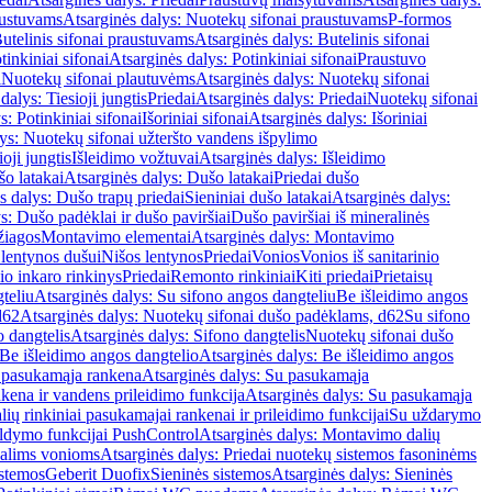
austuvams
Atsarginės dalys: Nuotekų sifonai praustuvams
P-formos
utelinis sifonai praustuvams
Atsarginės dalys: Butelinis sifonai
tinkiniai sifonai
Atsarginės dalys: Potinkiniai sifonai
Praustuvo
i
Nuotekų sifonai plautuvėms
Atsarginės dalys: Nuotekų sifonai
dalys: Tiesioji jungtis
Priedai
Atsarginės dalys: Priedai
Nuotekų sifonai
s: Potinkiniai sifonai
Išoriniai sifonai
Atsarginės dalys: Išoriniai
ys: Nuotekų sifonai užteršto vandens išpylimo
oji jungtis
Išleidimo vožtuvai
Atsarginės dalys: Išleidimo
o latakai
Atsarginės dalys: Dušo latakai
Priedai dušo
s dalys: Dušo trapų priedai
Sieniniai dušo latakai
Atsarginės dalys:
s: Dušo padėklai ir dušo paviršiai
Dušo paviršiai iš mineralinės
žiagos
Montavimo elementai
Atsarginės dalys: Montavimo
 lentynos dušui
Nišos lentynos
Priedai
Vonios
Vonios iš sanitarinio
nio inkaro rinkinys
Priedai
Remonto rinkiniai
Kiti priedai
Prietaisų
teliu
Atsarginės dalys: Su sifono angos dangteliu
Be išleidimo angos
d62
Atsarginės dalys: Nuotekų sifonai dušo padėklams, d62
Su sifono
o dangtelis
Atsarginės dalys: Sifono dangtelis
Nuotekų sifonai dušo
Be išleidimo angos dangtelio
Atsarginės dalys: Be išleidimo angos
 pasukamąja rankena
Atsarginės dalys: Su pasukamąja
kena ir vandens prileidimo funkcija
Atsarginės dalys: Su pasukamąja
ių rinkiniai pasukamajai rankenai ir prileidimo funkcijai
Su uždarymo
aldymo funkcijai PushControl
Atsarginės dalys: Montavimo dalių
dalims vonioms
Atsarginės dalys: Priedai nuotekų sistemos fasoninėms
istemos
Geberit Duofix
Sieninės sistemos
Atsarginės dalys: Sieninės