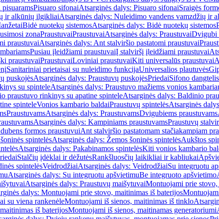
i pisuarams
Pisuaro sifonai
Atsarginės dalys: Pisuaro sifonai
Sraigės form
r alkūnių ilgikliai
Atsarginės dalys: Nuleidimo vandens vamzdžių ir alk
anžetai
Bidė nuotekų sistemos
Atsarginės dalys: Bidė nuotekų sistemos
usimosi zona
Praustuvai
Praustuvai
Atsarginės dalys: Praustuvai
Dvigubi 
mi praustuvai
Atsarginės dalys: Ant stalviršio pastatomi praustuvai
Praus
ambariams
Pusiau įleidžiami praustuvai
Į stalviršį įleidžiami praustuvai
Ats
ki praustuvai
Praustuvai
Loviniai praustuvai
Kiti universalūs praustuvai
A
enį
Sanitariniai prietaisai su nuleidimo funkcija
Universalios plautuvės
Gip
vų puskojės
Atsarginės dalys: Praustuvų puskojės
Priedai
Sifono dangtelis
inys su spintele
Atsarginės dalys: Praustuvo mažiems vonios kambariam
io praustuvo rinkinys su apatine spintele
Atsarginės dalys: Baldinio prau
tine spintele
Vonios kambario baldai
Praustuvų spintelės
Atsarginės dalys
ms
Praustuvams
Atsarginės dalys: Praustuvams
Dvigubiems praustuvams
raustuvams
Atsarginės dalys: Kampiniams praustuvams
Praustuvų stalvir
m dubens formos praustuvui
Ant stalviršio pastatomam stačiakampiam pra
šoninės spintelės
Atsarginės dalys: Žemos šoninės spintelės
Aukštos spin
ntelės
Atsarginės dalys: Pakabinamos spintelės
Kiti vonios kambario bal
riedai
Stalčių įdėklai ir dėžutės
Rankšluosčių laikikliai ir kabliukai
Apšvie
dinės spintelės
Veidrodžiai
Atsarginės dalys: Veidrodžiai
Su integruotu ap
imu
Atsarginės dalys: Su integruotu apšvietimu
Be integruoto apšvietimo
išytuvai
Atsarginės dalys: Praustuvų maišytuvai
Montuojami prie stovo, 
rginės dalys: Montuojami prie stovo, maitinimas iš baterijos
Montuojami 
ai su viena rankenėle
Montuojami iš sienos, maitinimas iš tinklo
Atsargin
maitinimas iš baterijos
Montuojami iš sienos, maitinamas generatoriumi
sarginės dalys: Dviejų rankenų maišytuvas, montuojamas prie sienos
Pri