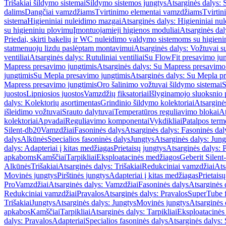
Trišakiai šildymo sistemai
Šildymo sistemos jungtys
Atsarginės dalys: 
dalims
Dangčiai vamzdžiams
Tvirtinimo elementai vamzdžiams
Tvirtin
sistema
Higieniniai nuleidimo mazgai
Atsarginės dalys: Higieniniai nu
su higieniniu plovimu
Įmontuojamieji higienos moduliai
Atsarginės dal
Priedai, skirti bakelių ir WC nuleidimo valdymo sistemoms su higien
statmenuoju lizdu paslėptam montavimui
Atsarginės dalys: Vožtuvai 
ventiliai
Atsarginės dalys: Rutuliniai ventiliai
Su FlowFit presavimo jun
Mapress presavimo jungtimis
Atsarginės dalys: Su Mapress presavimo
jungtimis
Su Mepla presavimo jungtimis
Atsarginės dalys: Su Mepla p
Mapress presavimo jungtimis
Oro šalinimo vožtuvai šildymo sistemai
S
juostos
Lipniosios juostos
Vamzdžių fiksatoriai
Išlyginamojo sluoksnio 
dalys: Kolektorių asortimentas
Grindinio šildymo kolektoriai
Atsarginė
išleidimo vožtuvai
Srauto dalytuvai
Temperatūros reguliavimo blokai
At
kolektoriai
Apvadai
Reguliavimo komponentai
Vykdikliai
Patalpos term
Silent-db20
Vamzdžiai
Fasoninės dalys
Atsarginės dalys: Fasoninės dal
dalys
Alkūnės
Specialios fasoninės dalys
Jungtys
Atsarginės dalys: Jung
dalys: Adapteriai į kitas medžiagas
Prietaisų jungtys
Atsarginės dalys: P
apkaboms
Kamščiai
Tarpikliai
Eksploatacinės medžiagos
Geberit Silent
Alkūnės
Trišakiai
Atsarginės dalys: Trišakiai
Redukciniai vamzdžiai
Ats
Movinės jungtys
Pirštinės jungtys
Adapteriai į kitas medžiagas
Prietais
Pro
Vamzdžiai
Atsarginės dalys: Vamzdžiai
Fasoninės dalys
Atsarginės 
Redukciniai vamzdžiai
Pravalos
Atsarginės dalys: Pravalos
SuperTube f
Trišakiai
Jungtys
Atsarginės dalys: Jungtys
Movinės jungtys
Atsarginės 
apkabos
Kamščiai
Tarpikliai
Atsarginės dalys: Tarpikliai
Eksploatacinės
dalys: Pravalos
Adapteriai
Specialios fasoninės dalys
Atsarginės dalys: 