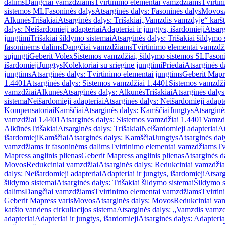
dalims
Dangčiai vamzdžiams
Tvirtinimo elementai vamzdžiams
Tvirtin
sistemos ML
Fasoninės dalys
Atsarginės dalys: Fasoninės dalys
Movos
Alkūnės
Trišakiai
Atsarginės dalys: Trišakiai
„Vamzdis vamzdyje“ karšto
dalys: Neišardomieji adapteriai
Adapteriai ir jungtys, išardomieji
Atsarg
jungtimi
Trišakiai šildymo sistemai
Atsarginės dalys: Trišakiai šildymo 
fasoninėms dalims
Dangčiai vamzdžiams
Tvirtinimo elementai vamzd
sujungti
Geberit Volex
Sistemos vamzdžiai, šildymo sistemos SL
Fasoni
išardomieji
Jungtys
Kolektoriai su sriegine jungtimi
Priedai
Atsarginės d
jungtims
Atsarginės dalys: Tvirtinimo elementai jungtims
Geberit Mapre
1.4401
Atsarginės dalys: Sistemos vamzdžiai 1.4401
Sistemos vamzdži
vamzdžiai
Alkūnės
Atsarginės dalys: Alkūnės
Trišakiai
Atsarginės dalys:
sistema
Neišardomieji adapteriai
Atsarginės dalys: Neišardomieji adapte
Kompensatoriai
Kamščiai
Atsarginės dalys: Kamščiai
Jungtys
Atsarginė
vamzdžiai 1.4401
Atsarginės dalys: Sistemos vamzdžiai 1.4401
Vamzd
Alkūnės
Trišakiai
Atsarginės dalys: Trišakiai
Neišardomieji adapteriai
At
išardomieji
Kamščiai
Atsarginės dalys: Kamščiai
Jungtys
Atsarginės dal
vamzdžiams ir fasoninėms dalims
Tvirtinimo elementai vamzdžiams
Tv
Mapress anglinis plienas
Geberit Mapress anglinis plienas
Atsarginės d
Movos
Redukciniai vamzdžiai
Atsarginės dalys: Redukciniai vamzdžia
dalys: Neišardomieji adapteriai
Adapteriai ir jungtys, išardomieji
Atsarg
šildymo sistemai
Atsarginės dalys: Trišakiai šildymo sistemai
Šildymo s
dalims
Dangčiai vamzdžiams
Tvirtinimo elementai vamzdžiams
Tvirtin
Geberit Mapress varis
Movos
Atsarginės dalys: Movos
Redukciniai va
karšto vandens cirkuliacijos sistema
Atsarginės dalys: „Vamzdis vamzdy
adapteriai
Adapteriai ir jungtys, išardomieji
Atsarginės dalys: Adapteriai