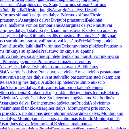
os sifonai
Atsarginės dalys: Sraigės formos sifonai
P-formos
ūnių ilgikliai
Tiesioji jungtis
Atsarginės dalys: Tiesioji
P-formos sifonai
Atsarginės dalys: P-formos sifonai
Tiesioji
praustuvai
Atsarginės dalys: Dvigubi praustuvai
Baldiniai
tuvai mažiems vonios kambariams
Atsarginės dalys: Praustuvai
arginės dalys: Į stalviršį įleidžiami praustuvai
Iš stalviršio apačios
tsarginės dalys: Kiti universalūs praustuvai
Plautuvės išpilti ypač
so surinkimo praustuvai
Praustuvai klasėms
Priedai
Dengiamieji
Rankšluosčių laikikliai
Tvirtinimai
Dekoratyvinės plokštės
Praustuvo
s rinkinys su spintele
Praustuvo rinkinys su apatine
stuvo rinkinys su apatine spintele
Įleidžiamo praustuvo rinkinys su
: Praustuvų spintelės
Praustuvams mažiems vonios
Atsarginės dalys: Dvigubiems praustuvams
Baldiniams
šiai
Atsarginės dalys: Praustuvų stalviršiai
Ant stalviršio pastatomam
ustuvui
Atsarginės dalys: Ant stalviršio pastatomam stačiakampiam
telės
Atsarginės dalys: Aukštos spintelės
Vidutinio aukščio
dai
Atsarginės dalys: Kiti vonios kambario baldai
Sieninės
timo elementai
Rankenos
Kojų rinkiniai
Magnetinės lentos
Elektros
švietimu
Atsarginės dalys: Su integruotu apšvietimu
Veidrodinės
Atsarginės dalys: Be integruoto apšvietimo
Priedai
Apšvietimo
maitinimas iš tinklo
Atsarginės dalys: Montuojami prie stovo,
prie stovo, maitinamas generatoriumi
Atsarginės dalys: Montuojami
ės dalys: Montuojami iš sienos, maitinimas iš tinklo
Montuojami iš
Atsarginės dalys: Montuojami iš sienos, maitinamas
edai
Atsarginės dalys: Priedai
Praustuvų maišytuvams
Atsarginės dalys: