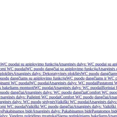
a
WC puodai su apiplovimo funkcija
Atsarginės dalys: WC puodai su ap
atomi WC puodai
WC puodo dangčiai su apiplovimo funkcija
Atsarginės 
plokštės
Atsarginės dalys: Dekoratyvinės plokštės
WC puodų dangčiams 
uodų dangčiams su apiplovimo funkcija
WC puodų dangčiams ir WC pu
abinami WC puodai
WC puodai
Atsarginės dalys: WC puodai
Pastatomi 
s bakeliams montuoti
WC puodai
Atsarginės dalys: WC puodai
Išoriniai
uodų dangčiai
Atsarginės dalys: WC puodų dangčiai
Comfort WC puod
tsarginės dalys: Pailginti WC puodai
Comfort WC puodų dangčiai
Atsa
arginės dalys: WC puodų sėdynės
Vaikiški WC puodai
Atsarginės dalys
atomi WC puodai
Vaikiški WC puodų dangčiai
Atsarginės dalys: Vaikiš
ės
Pakabinamos bidė
Atsarginės dalys: Pakabinamos bidė
Pastatomos bid
dalys: Vandens nuleidimo mygtukai
Sigma potinkiniams bakeliams
Atsar