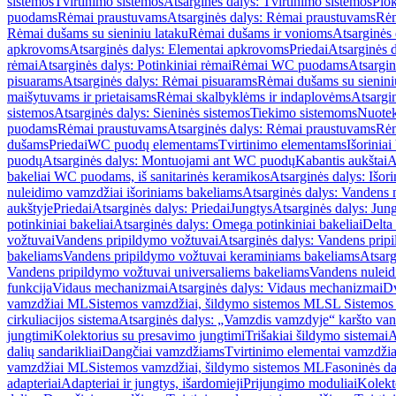
sistemos
Tvirtinimo sistemos
Atsarginės dalys: Tvirtinimo sistemos
Plok
puodams
Rėmai praustuvams
Atsarginės dalys: Rėmai praustuvams
Rėm
Rėmai dušams su sieniniu lataku
Rėmai dušams ir vonioms
Atsarginės
apkrovoms
Atsarginės dalys: Elementai apkrovoms
Priedai
Atsarginės d
rėmai
Atsarginės dalys: Potinkiniai rėmai
Rėmai WC puodams
Atsargi
pisuarams
Atsarginės dalys: Rėmai pisuarams
Rėmai dušams su sienini
maišytuvams ir prietaisams
Rėmai skalbyklėms ir indaplovėms
Atsargi
sistemos
Atsarginės dalys: Sieninės sistemos
Tiekimo sistemoms
Nuotek
puodams
Rėmai praustuvams
Atsarginės dalys: Rėmai praustuvams
Rėm
dušams
Priedai
WC puodų elementams
Tvirtinimo elementams
Išoriniai
puodų
Atsarginės dalys: Montuojami ant WC puodų
Kabantis aukštai
A
bakeliai WC puodams, iš sanitarinės keramikos
Atsarginės dalys: Išor
nuleidimo vamzdžiai išoriniams bakeliams
Atsarginės dalys: Vandens 
aukštyje
Priedai
Atsarginės dalys: Priedai
Jungtys
Atsarginės dalys: Jun
potinkiniai bakeliai
Atsarginės dalys: Omega potinkiniai bakeliai
Delta 
vožtuvai
Vandens pripildymo vožtuvai
Atsarginės dalys: Vandens prip
bakeliams
Vandens pripildymo vožtuvai keraminiams bakeliams
Atsarg
Vandens pripildymo vožtuvai universaliems bakeliams
Vandens nuleid
funkcija
Vidaus mechanizmai
Atsarginės dalys: Vidaus mechanizmai
Dv
vamzdžiai ML
Sistemos vamzdžiai, šildymo sistemos ML
SL Sistemos
cirkuliacijos sistema
Atsarginės dalys: „Vamzdis vamzdyje“ karšto vand
jungtimi
Kolektorius su presavimo jungtimi
Trišakiai šildymo sistemai
A
dalių sandarikliai
Dangčiai vamzdžiams
Tvirtinimo elementai vamzdži
vamzdžiai ML
Sistemos vamzdžiai, šildymo sistemos ML
Fasoninės da
adapteriai
Adapteriai ir jungtys, išardomieji
Prijungimo moduliai
Kolekto