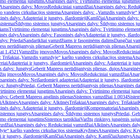
imo elementai jungtims
Atsarginės dalys: Tvirtinimo elementai jungtims
Atsarginės dalys: Movos
Redukciniai vamzdžiai
Atsarginės dalys: Reduk
 vandens cirkuliacijos sistema
Atsarginės dalys: „Vamzdis vamzdyje“ ka
inės dalys: Adapteriai ir jungtys, išardomieji
Kamščiai
Atsarginės dalys:
sistemai
Šildymo sistemos jungtys
Atsarginės dalys: Šildymo sistemos ju
žiams
Tvirtinimo elementai jungtims
Atsarginės dalys: Tvirtinimo element
nės dalys
Atsarginės dalys: Fasoninės dalys
Adapteriai ir jungtys, išardo
alys: Priedai
Sandarikliai vamzdžiams ir fasoninėms dalims
Dangčiai va
ss nerūdijantysis plienas
Geberit Mapress nerūdijantysis plienas
Atsargi
ai 1.4521
Vamzdžių įmovos
Movos
Atsarginės dalys: Movos
Redukcinia
 Trišakiai
„Vamzdis vamzdyje“ karšto vandens cirkuliacijos sistema
Ats
riai
Adapteriai ir jungtys, išardomieji
Atsarginės dalys: Adapteriai ir jun
s dalys: Jungtys
Geberit Mapress nerūdijantysis plienas, dujos
Atsarginės
žių įmovos
Movos
Atsarginės dalys: Movos
Redukciniai vamzdžiai
Atsar
sarginės dalys: Neišardomieji adapteriai
Adapteriai ir jungtys, išardomie
ys: Jungtys
Priedai, Geberit Mapress nerūdijantysis plienas
Atsarginės da
irtinimo elementai jungtims
Atsarginės dalys: Tvirtinimo elementai jun
alys: Geberit Mapress anglinis plienas
Sistemos vamzdžiai 1.0034
Siste
i
Alkūnės
Atsarginės dalys: Alkūnės
Trišakiai
Atsarginės dalys: Trišakiai
inės dalys: Adapteriai ir jungtys, išardomieji
Kompensatoriai
Atsarginės
istemos jungtys
Atsarginės dalys: Šildymo sistemos jungtys
Priedai, Geb
imo elementai jungtims
Sistemos tarpikliai
Varžtų rinkinys jungėmis suju
mzdžiai
Atsarginės dalys: Redukciniai vamzdžiai
Alkūnės
Atsarginės dal
je“ karšto vandens cirkuliacijos sistema
Kryžmės
Atsarginės dalys: K
 ir jungtys, išardomieji
Kamščiai
Atsarginės dalys: Kamščiai
Jungtys
Atsa