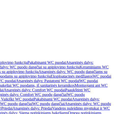
iplovimo funkcija
Pakabinami WC puodai
Atsarginės dalys:
dalys: WC puodo dangčiai su apiplovimo funkcija
Keraminiams WC
su apiplovimo funkcija
Atsarginės dalys: WC puodų dangčiams su
odams su apiplovimo funkcija
Eksploatacinės medžiagos
WC puodai
WC puodai
Atsarginės dalys: Pastatomi WC puodai
WC puodai
 bakeliai WC puodams, iš sanitarinės keramikos
Montuojami ant WC
ai
Atsarginės dalys: Comfort WC puodai
Paaukštinti WC
rginės dalys: Comfort WC puodų dangčiai
WC puodų
: Vaikiški WC puodai
Pakabinami WC puodai
Atsarginės dalys:
ki WC puodų dangčiai
WC puodų dangčiai
Atsarginės dalys: WC puodų
ė
Priedai
Atsarginės dalys: Priedai
Vandens nuleidimo mygtukai ir WC
ginės dalys: Sigma potinkiniams bakeliams
Omega potinkiniams