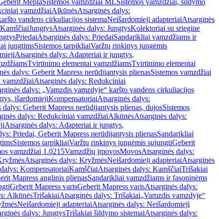
Geberit Mepla
Sistemos vamzdžiai ML
Sistemos vamzdžiai, šildymo
ciniai vamzdžiai
Alkūnės
Atsarginės dalys:
ršto vandens cirkuliacijos sistema
Neišardomieji adapteriai
Atsarginės
 Kamščiai
Jungtys
Atsarginės dalys: Jungtys
Kolektoriai su sriegine
ngtys
Priedai
Atsarginės dalys: Priedai
Sandarikliai vamzdžiams ir
ai jungtims
Sistemos tarpikliai
Varžtų rinkinys jungėmis
mieji
Atsarginės dalys: Adapteriai ir jungtys,
mzdžiams
Tvirtinimo elementai vamzdžiams
Tvirtinimo elementai
nės dalys: Geberit Mapress nerūdijantysis plienas
Sistemos vamzdžiai
i vamzdžiai
Atsarginės dalys: Redukciniai
arginės dalys: „Vamzdis vamzdyje“ karšto vandens cirkuliacijos
gtys, išardomieji
Kompensatoriai
Atsarginės dalys:
 dalys: Geberit Mapress nerūdijantysis plienas, dujos
Sistemos
ginės dalys: Redukciniai vamzdžiai
Alkūnės
Atsarginės dalys:
ji
Atsarginės dalys: Adapteriai ir jungtys,
lys: Priedai, Geberit Mapress nerūdijantysis plienas
Sandarikliai
gtims
Sistemos tarpikliai
Varžtų rinkinys jungėmis sujungti
Geberit
mos vamzdžiai 1.0215
Vamzdžių įmovos
Movos
Atsarginės dalys:
Kryžmės
Atsarginės dalys: Kryžmės
Neišardomieji adapteriai
Atsarginės
 dalys: Kompensatoriai
Kamščiai
Atsarginės dalys: Kamščiai
Trišakiai
erit Mapress anglinis plienas
Sandarikliai vamzdžiams ir fasoninėms
ngti
Geberit Mapress varis
Geberit Mapress varis
Atsarginės dalys:
ys: Alkūnės
Trišakiai
Atsarginės dalys: Trišakiai
„Vamzdis vamzdyje“
ryžmės
Neišardomieji adapteriai
Atsarginės dalys: Neišardomieji
rginės dalys: Jungtys
Trišakiai šildymo sistemai
Atsarginės dalys: