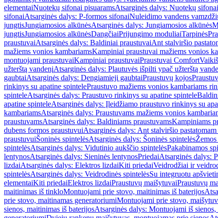
elementai
Nuotekų sifonai pisuarams
Atsarginės dalys: Nuotekų sifona
sifonai
Atsarginės dalys: P-formos sifonai
Nuleidimo vandens vamzdžių i
jungtis
Jungiamosios alkūnės
Atsarginės dalys: Jungiamosios alkūnės
M
jungtis
Jungiamosios alkūnės
Dangčiai
Prijungimo moduliai
Tarpinės
Pra
praustuvai
Atsarginės dalys: Baldiniai praustuvai
Ant stalviršio pastato
mažiems vonios kambariams
Kampiniai praustuvai mažiems vonios k
montuojami praustuvai
Kampiniai praustuvai
Praustuvai Comfort
Vaikiš
užterštą vandenį
Atsarginės dalys: Plautuvės išpilti ypač užterštą vand
gaubtai
Atsarginės dalys: Dengiamieji gaubtai
Praustuvų kojos
Praustu
rinkinys su apatine spintele
Praustuvo mažiems vonios kambariams rink
spintele
Atsarginės dalys: Praustuvo rinkinys su apatine spintele
Baldin
apatine spintele
Atsarginės dalys: Įleidžiamo praustuvo rinkinys su apa
kambariams
Atsarginės dalys: Praustuvams mažiems vonios kambaria
praustuvams
Atsarginės dalys: Baldiniams praustuvams
Kampiniams p
dubens formos praustuvui
Atsarginės dalys: Ant stalviršio pastatoma
praustuvui
Šoninės spintelės
Atsarginės dalys: Šoninės spintelės
Žemos 
spintelės
Atsarginės dalys: Vidutinio aukščio spintelės
Pakabinamos spi
lentynos
Atsarginės dalys: Sieninės lentynos
Priedai
Atsarginės dalys: P
lizdai
Atsarginės dalys: Elektros lizdai
Kiti priedai
Veidrodžiai ir veidro
spintelės
Atsarginės dalys: Veidrodinės spintelės
Su integruotu apšviet
elementai
Kiti priedai
Elektros lizdai
Praustuvų maišytuvai
Praustuvų ma
maitinimas iš tinklo
Montuojami prie stovo, maitinimas iš baterijos
Atsa
prie stovo, maitinamas generatoriumi
Montuojami prie stovo, maišytuv
sienos, maitinimas iš baterijos
Atsarginės dalys: Montuojami iš sienos, 
generatoriumi
Dviejų rankenų maišytuvas, montuojamas prie sienos
At