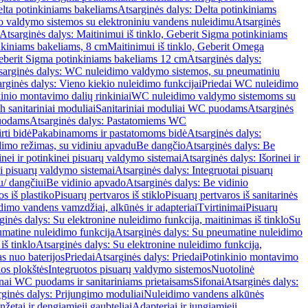
lta potinkiniams bakeliams
Atsarginės dalys: Delta potinkiniams
 valdymo sistemos su elektroniniu vandens nuleidimu
Atsarginės
Atsarginės dalys: Maitinimui iš tinklo, Geberit Sigma potinkiniams
inkiniams bakeliams, 8 cm
Maitinimui iš tinklo, Geberit Omega
Geberit Sigma potinkiniams bakeliams 12 cm
Atsarginės dalys:
sarginės dalys: WC nuleidimo valdymo sistemos, su pneumatiniu
rginės dalys: Vieno kiekio nuleidimo funkcijai
Priedai WC nuleidimo
kinio montavimo dalių rinkiniai
WC nuleidimo valdymo sistemoms su
h sanitariniai moduliai
Sanitariniai moduliai WC puodams
Atsarginės
uodams
Atsarginės dalys: Pastatomiems WC
rti bidė
Pakabinamoms ir pastatomoms bidė
Atsarginės dalys:
dimo režimas, su vidiniu apvadu
Be dangčio
Atsarginės dalys: Be
inei ir potinkinei pisuarų valdymo sistemai
Atsarginės dalys: Išorinei ir
ai pisuarų valdymo sistemai
Atsarginės dalys: Integruotai pisuarų
u/ dangčiui
Be vidinio apvado
Atsarginės dalys: Be vidinio
os iš plastiko
Pisuarų pertvaros iš stiklo
Pisuarų pertvaros iš sanitarinės
dimo vandens vamzdžiai, alkūnės ir adapteriai
Tvirtinimai
Pisuarų
ginės dalys: Su elektronine nuleidimo funkcija, maitinimas iš tinklo
Su
matine nuleidimo funkcija
Atsarginės dalys: Su pneumatine nuleidimo
iš tinklo
Atsarginės dalys: Su elektronine nuleidimo funkcija,
s nuo baterijos
Priedai
Atsarginės dalys: Priedai
Potinkinio montavimo
os plokštės
Integruotos pisuarų valdymo sistemos
Nuotolinė
onai WC puodams ir sanitariniams prietaisams
Sifonai
Atsarginės dalys:
rginės dalys: Prijungimo moduliai
Nuleidimo vandens alkūnės
žetai ir dengiamieji gaubteliai
Adapteriai ir jungiamieji