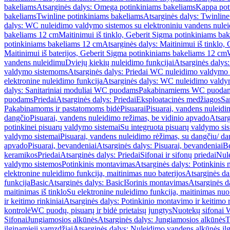
bakeliams
Atsarginės dalys: Omega potinkiniams bakeliams
Kappa pot
bakeliams
Twinline potinkiniams bakeliams
Atsarginės dalys: Twinlin
dalys: WC nuleidimo valdymo sistemos su elektroniniu vandens nule
bakeliams 12 cm
Maitinimui iš tinklo, Geberit Sigma potinkiniams ba
potinkiniams bakeliams 12 cm
Atsarginės dalys: Maitinimui iš tinklo
Maitinimui iš baterijos, Geberit Sigma potinkiniams bakeliams 12 cm
vandens nuleidimu
Dviejų kiekių nuleidimo funkcijai
Atsarginės dalys:
valdymo sistemoms
Atsarginės dalys: Priedai WC nuleidimo valdymo
elektronine nuleidimo funkcija
Atsarginės dalys: WC nuleidimo valdym
dalys: Sanitariniai moduliai WC puodams
Pakabinamiems WC puoda
puodams
Priedai
Atsarginės dalys: Priedai
Eksploatacinės medžiagos
San
Pakabinamoms ir pastatomoms bidė
Pisuarai
Pisuarai, vandens nuleidi
dangčio
Pisuarai, vandens nuleidimo režimas, be vidinio apvado
Atsarg
potinkinei pisuarų valdymo sistemai
Su integruota pisuarų valdymo si
valdymo sistemai
Pisuarai, vandens nuleidimo rėžimas, su dangčiu/ da
apvado
Pisuarai, bevandeniai
Atsarginės dalys: Pisuarai, bevandeniai
B
keramikos
Priedai
Atsarginės dalys: Priedai
Sifonai ir sifonų priedai
Nule
valdymo sistemos
Potinkinis montavimas
Atsarginės dalys: Potinkinis
elektronine nuleidimo funkcija, maitinimas nuo baterijos
Atsarginės da
funkcija
Basic
Atsarginės dalys: Basic
Išorinis montavimas
Atsarginės d
maitinimas iš tinklo
Su elektronine nuleidimo funkcija, maitinimas nuo 
ir keitimo rinkiniai
Atsarginės dalys: Potinkinio montavimo ir keitimo r
kontrolė
WC puodų, pisuarų ir bidė prietaisų jungtys
Nuotekų sifonai W
Sifonai
Jungiamosios alkūnės
Atsarginės dalys: Jungiamosios alkūnės
T
ilginamieji vamzdžiai
Atsarginės dalys: Nuleidimo vandens alkūnės il