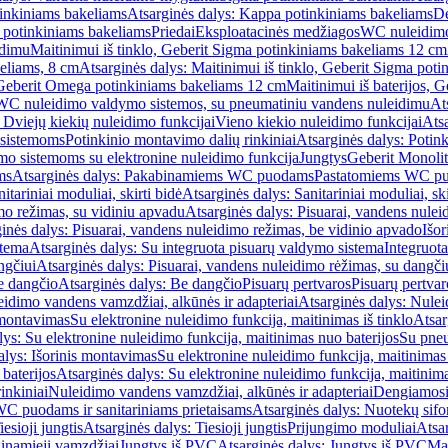
inkiniams bakeliams
Atsarginės dalys: Kappa potinkiniams bakeliams
De
e potinkiniams bakeliams
Priedai
Eksploatacinės medžiagos
WC nuleidimo
idimu
Maitinimui iš tinklo, Geberit Sigma potinkiniams bakeliams 12 cm
keliams, 8 cm
Atsarginės dalys: Maitinimui iš tinklo, Geberit Sigma pot
, Geberit Omega potinkiniams bakeliams 12 cm
Maitinimui iš baterijos, 
WC nuleidimo valdymo sistemos, su pneumatiniu vandens nuleidimu
At
 Dviejų kiekių nuleidimo funkcijai
Vieno kiekio nuleidimo funkcijai
Atsa
 sistemoms
Potinkinio montavimo dalių rinkiniai
Atsarginės dalys: Potin
o sistemoms su elektronine nuleidimo funkcija
Jungtys
Geberit Monolit
ms
Atsarginės dalys: Pakabinamiems WC puodams
Pastatomiems WC p
itariniai moduliai, skirti bidė
Atsarginės dalys: Sanitariniai moduliai, ski
mo režimas, su vidiniu apvadu
Atsarginės dalys: Pisuarai, vandens nulei
inės dalys: Pisuarai, vandens nuleidimo režimas, be vidinio apvado
Išor
stema
Atsarginės dalys: Su integruota pisuarų valdymo sistema
Integruot
ngčiui
Atsarginės dalys: Pisuarai, vandens nuleidimo rėžimas, su dangči
e dangčio
Atsarginės dalys: Be dangčio
Pisuarų pertvaros
Pisuarų pertvar
idimo vandens vamzdžiai, alkūnės ir adapteriai
Atsarginės dalys: Nulei
 montavimas
Su elektronine nuleidimo funkcija, maitinimas iš tinklo
Atsar
lys: Su elektronine nuleidimo funkcija, maitinimas nuo baterijos
Su pneu
alys: Išorinis montavimas
Su elektronine nuleidimo funkcija, maitinimas 
baterijos
Atsarginės dalys: Su elektronine nuleidimo funkcija, maitinima
inkiniai
Nuleidimo vandens vamzdžiai, alkūnės ir adapteriai
Dengiamosi
C puodams ir sanitariniams prietaisams
Atsarginės dalys: Nuotekų sif
iesioji jungtis
Atsarginės dalys: Tiesioji jungtis
Prijungimo moduliai
Atsa
ginamieji vamzdžiai
Jungtys iš PVC
Atsarginės dalys: Jungtys iš PVC
Man