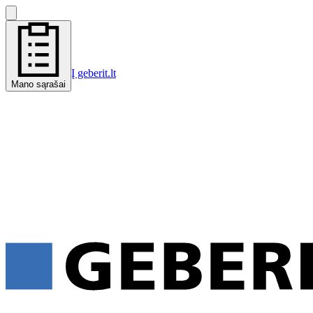
Į geberit.lt
Mano sąrašai