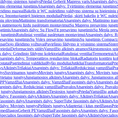
Šildymo sistemos jungtys
Priedai Geberit Mapress varis
Atsarginės dalys:
imo elementai jungtims
Atsarginės dalys: Tvirtinimo elementai jungtims
leidimo mazgai
Bakelis ir WC nuleidimo valdymo sistema su higieniniu
ys: Įmontuojamieji higienos moduliai
Priedai, skirti bakelių ir WC nul
iniu plovimu
Maitinimo transformatoriai
Atsarginės dalys: Maitinimo tran
su statmenuoju lizdu paslėptam montavimui
Su Mapress presavimo jungt
gtimis
Atsarginės dalys: Su FlowFit presavimo jungtimis
Su Mepla pres
 jungtimis
Rutuliniai ventiliai paslėptam montavimui
Atsarginės dalys: R
resavimo jungtimis
Su Volex presavimo jungtimis
Su jungtimis Compact
parčiojo išleidimo vožtuvai
Paviršinio šildymo ir vėsinimo sistema
Siste
priedai
Deformacinės siūlės
Vamzdžio alkūnės atramos
Skirstomosios spi
s dalys: Grindinio šildymo kolektoriai
Rutuliniai ventiliai
Termometrai
Ad
sarginės dalys: Temperatūros reguliavimo blokai
Radiatorių kontūrų kol
ostatai
Pagrindiniai valdikliai
Ryšio moduliai
Jutikliai
Transformatoriai
Pri
ys
Alkūnės
Trišakiai
Atsarginės dalys: Trišakiai
Redukciniai vamzdžiai
Pr
tys
Suvirinamos jungtys
Movinės jungtys
Atsarginės dalys: Movinės jun
rietaisų jungtys
Jungiamosios alkūnės
Atsarginės dalys: Jungiamosios a
-PP
Vamzdžiai
Atsarginės dalys: Vamzdžiai
Fasoninės dalys
Atsarginės da
arginės dalys: Redukciniai vamzdžiai
Pravalos
Atsarginės dalys: Pravalo
ų jungtys
Jungiamosios alkūnės
Tiesiosios jungtys
Priedai
Vamzdžių apkab
dalys: Fasoninės dalys
Alkūnės
Atsarginės dalys: Alkūnės
Trišakiai
Atsarg
asoninės dalys
Atsarginės dalys: SuperTube fasoninės dalys
Alkūnės
Ats
dalys: Movinės jungtys
Pirštinės jungtys
Adapteriai į kitas medžiagas
Pri
 medžiagos
Geberit PE
Vamzdžiai
Fasoninės dalys
Atsarginės dalys: Faso
Specialios fasoninės dalys
SuperTube fasoninės dalys
Alkūnės
Specialios