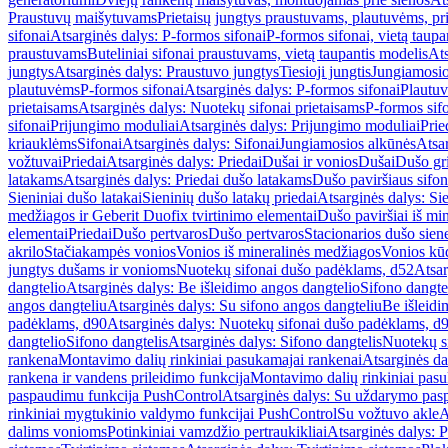
Praustuvų maišytuvams
Prietaisų jungtys praustuvams, plautuvėms, pri
sifonai
Atsarginės dalys: P-formos sifonai
P-formos sifonai, vietą taupa
praustuvams
Buteliniai sifonai praustuvams, vietą taupantis modelis
Ats
jungtys
Atsarginės dalys: Praustuvo jungtys
Tiesioji jungtis
Jungiamosio
plautuvėms
P-formos sifonai
Atsarginės dalys: P-formos sifonai
Plautuv
prietaisams
Atsarginės dalys: Nuotekų sifonai prietaisams
P-formos sif
sifonai
Prijungimo moduliai
Atsarginės dalys: Prijungimo moduliai
Prie
kriauklėms
Sifonai
Atsarginės dalys: Sifonai
Jungiamosios alkūnės
Atsa
vožtuvai
Priedai
Atsarginės dalys: Priedai
Dušai ir vonios
Dušai
Dušo gr
latakams
Atsarginės dalys: Priedai dušo latakams
Dušo paviršiaus sifon
Sieniniai dušo latakai
Sieninių dušo latakų priedai
Atsarginės dalys: Si
medžiagos ir Geberit Duofix tvirtinimo elementai
Dušo paviršiai iš mi
elementai
Priedai
Dušo pertvaros
Dušo pertvaros
Stacionarios dušo sien
akrilo
Stačiakampės vonios
Vonios iš mineralinės medžiagos
Vonios kū
jungtys dušams ir vonioms
Nuotekų sifonai dušo padėklams, d52
Atsar
dangtelio
Atsarginės dalys: Be išleidimo angos dangtelio
Sifono dangte
angos dangteliu
Atsarginės dalys: Su sifono angos dangteliu
Be išleidi
padėklams, d90
Atsarginės dalys: Nuotekų sifonai dušo padėklams, d
dangtelio
Sifono dangtelis
Atsarginės dalys: Sifono dangtelis
Nuotekų s
rankena
Montavimo dalių rinkiniai pasukamajai rankenai
Atsarginės da
rankena ir vandens prileidimo funkcija
Montavimo dalių rinkiniai pasuk
paspaudimu funkcija PushControl
Atsarginės dalys: Su uždarymo pas
rinkiniai mygtukinio valdymo funkcijai PushControl
Su vožtuvo akle
A
dalims vonioms
Potinkiniai vamzdžio pertraukikliai
Atsarginės dalys: P