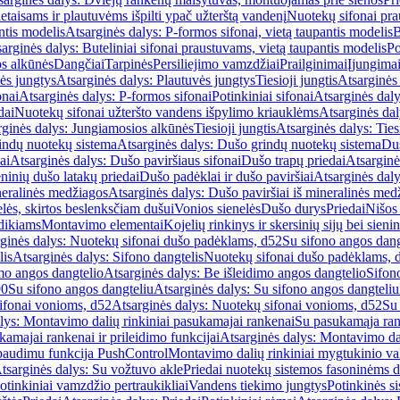
etaisams ir plautuvėms išpilti ypač užterštą vandenį
Nuotekų sifonai pr
ntis modelis
Atsarginės dalys: P-formos sifonai, vietą taupantis modelis
B
arginės dalys: Buteliniai sifonai praustuvams, vietą taupantis modelis
Po
s alkūnės
Dangčiai
Tarpinės
Persiliejimo vamzdžiai
Prailginimai
Įjungima
ės jungtys
Atsarginės dalys: Plautuvės jungtys
Tiesioji jungtis
Atsarginės 
onai
Atsarginės dalys: P-formos sifonai
Potinkiniai sifonai
Atsarginės daly
dai
Nuotekų sifonai užteršto vandens išpylimo kriauklėms
Atsarginės dal
rginės dalys: Jungiamosios alkūnės
Tiesioji jungtis
Atsarginės dalys: Tiesi
indų nuotekų sistema
Atsarginės dalys: Dušo grindų nuotekų sistema
Duš
ai
Atsarginės dalys: Dušo paviršiaus sifonai
Dušo trapų priedai
Atsarginė
eninių dušo latakų priedai
Dušo padėklai ir dušo paviršiai
Atsarginės daly
neralinės medžiagos
Atsarginės dalys: Dušo paviršiai iš mineralinės med
elės, skirtos beslenksčiam dušui
Vonios sienelės
Dušo durys
Priedai
Nišos
dikiams
Montavimo elementai
Kojelių rinkinys ir skersinių sijų bei sieni
ginės dalys: Nuotekų sifonai dušo padėklams, d52
Su sifono angos dang
lis
Atsarginės dalys: Sifono dangtelis
Nuotekų sifonai dušo padėklams, 
mo angos dangtelio
Atsarginės dalys: Be išleidimo angos dangtelio
Sifon
90
Su sifono angos dangteliu
Atsarginės dalys: Su sifono angos dangteliu
ifonai vonioms, d52
Atsarginės dalys: Nuotekų sifonai vonioms, d52
Su
lys: Montavimo dalių rinkiniai pasukamajai rankenai
Su pasukamąja ran
amajai rankenai ir prileidimo funkcijai
Atsarginės dalys: Montavimo dal
paudimu funkcija PushControl
Montavimo dalių rinkiniai mygtukinio v
tsarginės dalys: Su vožtuvo akle
Priedai nuotekų sistemos fasoninėms 
otinkiniai vamzdžio pertraukikliai
Vandens tiekimo jungtys
Potinkinės s