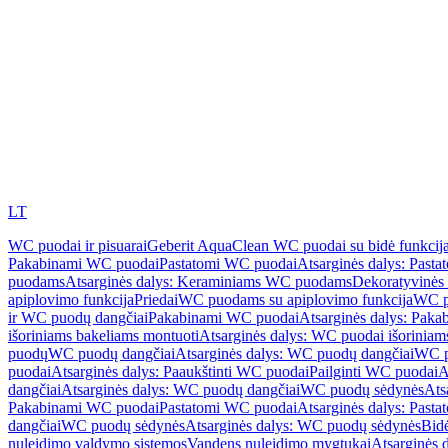
LT
WC puodai ir pisuarai
Geberit AquaClean WC puodai su bidė funkcij
Pakabinami WC puodai
Pastatomi WC puodai
Atsarginės dalys: Past
puodams
Atsarginės dalys: Keraminiams WC puodams
Dekoratyvinės 
apiplovimo funkcija
Priedai
WC puodams su apiplovimo funkcija
WC p
ir WC puodų dangčiai
Pakabinami WC puodai
Atsarginės dalys: Pak
išoriniams bakeliams montuoti
Atsarginės dalys: WC puodai išoriniam
puodų
WC puodų dangčiai
Atsarginės dalys: WC puodų dangčiai
WC p
puodai
Atsarginės dalys: Paaukštinti WC puodai
Pailginti WC puodai
A
dangčiai
Atsarginės dalys: WC puodų dangčiai
WC puodų sėdynės
Ats
Pakabinami WC puodai
Pastatomi WC puodai
Atsarginės dalys: Past
dangčiai
WC puodų sėdynės
Atsarginės dalys: WC puodų sėdynės
Bid
nuleidimo valdymo sistemos
Vandens nuleidimo mygtukai
Atsarginės 