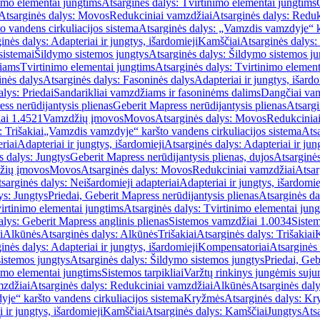
imo elementai jungtims
Atsarginės dalys: Tvirtinimo elementai jungtims
Atsarginės dalys: Movos
Redukciniai vamzdžiai
Atsarginės dalys: Reduk
 vandens cirkuliacijos sistema
Atsarginės dalys: „Vamzdis vamzdyje“ ka
inės dalys: Adapteriai ir jungtys, išardomieji
Kamščiai
Atsarginės dalys:
sistemai
Šildymo sistemos jungtys
Atsarginės dalys: Šildymo sistemos ju
žiams
Tvirtinimo elementai jungtims
Atsarginės dalys: Tvirtinimo element
nės dalys
Atsarginės dalys: Fasoninės dalys
Adapteriai ir jungtys, išardo
alys: Priedai
Sandarikliai vamzdžiams ir fasoninėms dalims
Dangčiai va
ss nerūdijantysis plienas
Geberit Mapress nerūdijantysis plienas
Atsargi
ai 1.4521
Vamzdžių įmovos
Movos
Atsarginės dalys: Movos
Redukcinia
 Trišakiai
„Vamzdis vamzdyje“ karšto vandens cirkuliacijos sistema
Ats
riai
Adapteriai ir jungtys, išardomieji
Atsarginės dalys: Adapteriai ir jun
s dalys: Jungtys
Geberit Mapress nerūdijantysis plienas, dujos
Atsarginės
žių įmovos
Movos
Atsarginės dalys: Movos
Redukciniai vamzdžiai
Atsar
sarginės dalys: Neišardomieji adapteriai
Adapteriai ir jungtys, išardomie
ys: Jungtys
Priedai, Geberit Mapress nerūdijantysis plienas
Atsarginės da
irtinimo elementai jungtims
Atsarginės dalys: Tvirtinimo elementai jun
alys: Geberit Mapress anglinis plienas
Sistemos vamzdžiai 1.0034
Siste
i
Alkūnės
Atsarginės dalys: Alkūnės
Trišakiai
Atsarginės dalys: Trišakiai
inės dalys: Adapteriai ir jungtys, išardomieji
Kompensatoriai
Atsarginės
istemos jungtys
Atsarginės dalys: Šildymo sistemos jungtys
Priedai, Geb
imo elementai jungtims
Sistemos tarpikliai
Varžtų rinkinys jungėmis suju
mzdžiai
Atsarginės dalys: Redukciniai vamzdžiai
Alkūnės
Atsarginės dal
je“ karšto vandens cirkuliacijos sistema
Kryžmės
Atsarginės dalys: K
 ir jungtys, išardomieji
Kamščiai
Atsarginės dalys: Kamščiai
Jungtys
Atsa