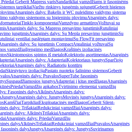
 Priedai Geberit Mapress varis
Sandarikliai vamzdžiams ir fasoninėms
Sistemos tarpikliai
Varžtų rinkinys jungėmis sujungti
Geberit higienos
 plovimu
Atsarginės dalys: Bakelis ir WC nuleidimo valdymo sistema
eidimo valdymo sistemoms su higieniniu plovimu
Atsarginės dalys:
sformatoriai
Tinklo komponentai
Vamzdynų armatūros
Vožtuvai su
imis
Atsarginės dalys: Su Mapress presavimo jungtimis
Rutuliniai
avimo jungtimis
Atsarginės dalys: Su Mepla presavimo jungtimis
Su
utuliniai ventiliai paslėptam montavimui
Su FlowFit presavimo
Atsarginės dalys: Su jungtimis Compact
Atgaliniai vožtuvai
Su
mos vamzdžiai
Įrengimo medžiagos
Kraštinės izoliacinės
ntos
Skirstomosios spintos iš metalo
Kolektorių asortimentas
Atsarginės
apteriai
Atsarginės dalys: Adapteriai
Kolektoriaus jungtys
Sparčiojo
ektoriai
Atsarginės dalys: Radiatorių kontūrų
edai
Skirstytuvo izoliacija
Pastato nuotekų šalinimo sistemos
Geberit
avalos
Atsarginės dalys: Pravalos
SuperTube fasoninės
gtys
Suspaudžiamosios jungtys
Adapteriai į kitas medžiagas
Atsarginės
lkūnės
Priedai
Vamzdžių apkabos
Tvirtinimo elementai vamzdžių
lys: Fasoninės dalys
Alkūnės
Atsarginės dalys:
s
Jungtys
Atsarginės dalys: Jungtys
Movinės jungtys
Atsarginės dalys:
os
Kamščiai
Tarpikliai
Eksploatacinės medžiagos
Geberit Silent-
inės dalys: Trišakiai
Redukciniai vamzdžiai
Atsarginės dalys:
arginės dalys: Alkūnės
Trišakiai
Atsarginės dalys:
edai
Atsarginės dalys: Priedai
Vamzdžių
ninės dalys
Alkūnės
Trišakiai
Redukciniai vamzdžiai
Pravalos
Atsarginės
 fasoninės dalys
Jungtys
Atsarginės dalys: Jungtys
Suvirinamos