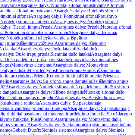
austuvams
Atsarginės dalys: Nuotekų sifonai praustuvams
P-formos
utelinis sifonai praustuvams
Atsarginės dalys: Butelinis sifonai
tinkiniai sifonai
Atsarginės dalys: Potinkiniai sifonai
Praustuvo
i
Nuotekų sifonai plautuvėms
Atsarginės dalys: Nuotekų sifonai
dalys: Tiesioji jungtis
Priedai
Atsarginės dalys: Priedai
Nuotekų sifonai
s: Potinkiniai sifonai
Išoriniai sifonai
Atsarginės dalys: Išoriniai
ys: Nuotekų sifonai užteršto vandens išpylimo
oji jungtis
Išleidimo vožtuvai
Atsarginės dalys: Išleidimo
o latakai
Atsarginės dalys: Dušo latakai
Priedai dušo
s dalys: Dušo trapų priedai
Sieniniai dušo latakai
Atsarginės dalys:
s: Dušo padėklai ir dušo paviršiai
Dušo paviršiai iš mineralinės
žiagos
Montavimo elementai
Atsarginės dalys: Montavimo
 lentynos dušui
Nišos lentynos
Priedai
Vonios
Vonios iš sanitarinio
nio inkaro rinkinys
Priedai
Remonto rinkiniai
Kiti priedai
Prietaisų
teliu
Atsarginės dalys: Su sifono angos dangteliu
Be išleidimo angos
d62
Atsarginės dalys: Nuotekų sifonai dušo padėklams, d62
Su sifono
o dangtelis
Atsarginės dalys: Sifono dangtelis
Nuotekų sifonai dušo
Be išleidimo angos dangtelio
Atsarginės dalys: Be išleidimo angos
 pasukamąja rankena
Atsarginės dalys: Su pasukamąja
kena ir vandens prileidimo funkcija
Atsarginės dalys: Su pasukamąja
ių rinkiniai pasukamajai rankenai ir prileidimo funkcijai
Su uždarymo
aldymo funkcijai PushControl
Atsarginės dalys: Montavimo dalių
dalims vonioms
Atsarginės dalys: Priedai nuotekų sistemos fasoninėms
istemos
Geberit Duofix
Sieninės sistemos
Atsarginės dalys: Sieninės