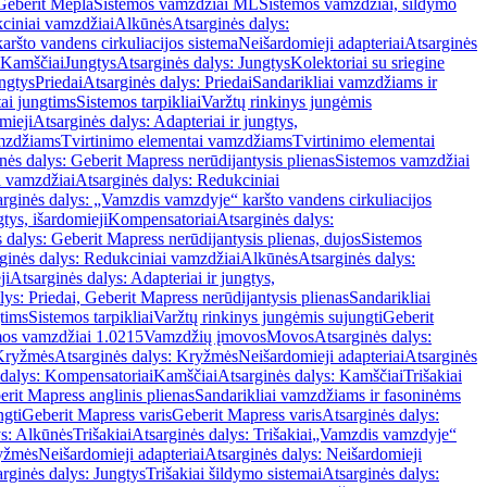
Geberit Mepla
Sistemos vamzdžiai ML
Sistemos vamzdžiai, šildymo
ciniai vamzdžiai
Alkūnės
Atsarginės dalys:
ršto vandens cirkuliacijos sistema
Neišardomieji adapteriai
Atsarginės
 Kamščiai
Jungtys
Atsarginės dalys: Jungtys
Kolektoriai su sriegine
ngtys
Priedai
Atsarginės dalys: Priedai
Sandarikliai vamzdžiams ir
ai jungtims
Sistemos tarpikliai
Varžtų rinkinys jungėmis
mieji
Atsarginės dalys: Adapteriai ir jungtys,
mzdžiams
Tvirtinimo elementai vamzdžiams
Tvirtinimo elementai
nės dalys: Geberit Mapress nerūdijantysis plienas
Sistemos vamzdžiai
i vamzdžiai
Atsarginės dalys: Redukciniai
arginės dalys: „Vamzdis vamzdyje“ karšto vandens cirkuliacijos
gtys, išardomieji
Kompensatoriai
Atsarginės dalys:
 dalys: Geberit Mapress nerūdijantysis plienas, dujos
Sistemos
ginės dalys: Redukciniai vamzdžiai
Alkūnės
Atsarginės dalys:
ji
Atsarginės dalys: Adapteriai ir jungtys,
lys: Priedai, Geberit Mapress nerūdijantysis plienas
Sandarikliai
gtims
Sistemos tarpikliai
Varžtų rinkinys jungėmis sujungti
Geberit
mos vamzdžiai 1.0215
Vamzdžių įmovos
Movos
Atsarginės dalys:
Kryžmės
Atsarginės dalys: Kryžmės
Neišardomieji adapteriai
Atsarginės
 dalys: Kompensatoriai
Kamščiai
Atsarginės dalys: Kamščiai
Trišakiai
erit Mapress anglinis plienas
Sandarikliai vamzdžiams ir fasoninėms
ngti
Geberit Mapress varis
Geberit Mapress varis
Atsarginės dalys:
ys: Alkūnės
Trišakiai
Atsarginės dalys: Trišakiai
„Vamzdis vamzdyje“
ryžmės
Neišardomieji adapteriai
Atsarginės dalys: Neišardomieji
rginės dalys: Jungtys
Trišakiai šildymo sistemai
Atsarginės dalys: