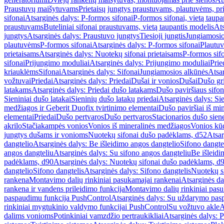
Praustuvų maišytuvams
Prietaisų jungtys praustuvams, plautuvėms, pri
sifonai
Atsarginės dalys: P-formos sifonai
P-formos sifonai, vietą taupa
praustuvams
Buteliniai sifonai praustuvams, vietą taupantis modelis
Ats
jungtys
Atsarginės dalys: Praustuvo jungtys
Tiesioji jungtis
Jungiamosio
plautuvėms
P-formos sifonai
Atsarginės dalys: P-formos sifonai
Plautuv
prietaisams
Atsarginės dalys: Nuotekų sifonai prietaisams
P-formos sif
sifonai
Prijungimo moduliai
Atsarginės dalys: Prijungimo moduliai
Prie
kriauklėms
Sifonai
Atsarginės dalys: Sifonai
Jungiamosios alkūnės
Atsa
vožtuvai
Priedai
Atsarginės dalys: Priedai
Dušai ir vonios
Dušai
Dušo gr
latakams
Atsarginės dalys: Priedai dušo latakams
Dušo paviršiaus sifon
Sieniniai dušo latakai
Sieninių dušo latakų priedai
Atsarginės dalys: Si
medžiagos ir Geberit Duofix tvirtinimo elementai
Dušo paviršiai iš mi
elementai
Priedai
Dušo pertvaros
Dušo pertvaros
Stacionarios dušo sien
akrilo
Stačiakampės vonios
Vonios iš mineralinės medžiagos
Vonios kū
jungtys dušams ir vonioms
Nuotekų sifonai dušo padėklams, d52
Atsar
dangtelio
Atsarginės dalys: Be išleidimo angos dangtelio
Sifono dangte
angos dangteliu
Atsarginės dalys: Su sifono angos dangteliu
Be išleidi
padėklams, d90
Atsarginės dalys: Nuotekų sifonai dušo padėklams, d
dangtelio
Sifono dangtelis
Atsarginės dalys: Sifono dangtelis
Nuotekų s
rankena
Montavimo dalių rinkiniai pasukamajai rankenai
Atsarginės da
rankena ir vandens prileidimo funkcija
Montavimo dalių rinkiniai pasuk
paspaudimu funkcija PushControl
Atsarginės dalys: Su uždarymo pas
rinkiniai mygtukinio valdymo funkcijai PushControl
Su vožtuvo akle
A
dalims vonioms
Potinkiniai vamzdžio pertraukikliai
Atsarginės dalys: P