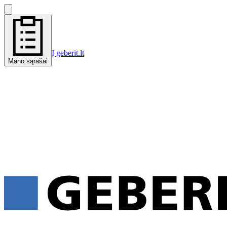
Į geberit.lt
Mano sąrašai