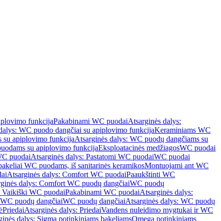
iplovimo funkcija
Pakabinami WC puodai
Atsarginės dalys:
dalys: WC puodo dangčiai su apiplovimo funkcija
Keraminiams WC
su apiplovimo funkcija
Atsarginės dalys: WC puodų dangčiams su
odams su apiplovimo funkcija
Eksploatacinės medžiagos
WC puodai
WC puodai
Atsarginės dalys: Pastatomi WC puodai
WC puodai
 bakeliai WC puodams, iš sanitarinės keramikos
Montuojami ant WC
ai
Atsarginės dalys: Comfort WC puodai
Paaukštinti WC
rginės dalys: Comfort WC puodų dangčiai
WC puodų
: Vaikiški WC puodai
Pakabinami WC puodai
Atsarginės dalys:
ki WC puodų dangčiai
WC puodų dangčiai
Atsarginės dalys: WC puodų
ė
Priedai
Atsarginės dalys: Priedai
Vandens nuleidimo mygtukai ir WC
ginės dalys: Sigma potinkiniams bakeliams
Omega potinkiniams