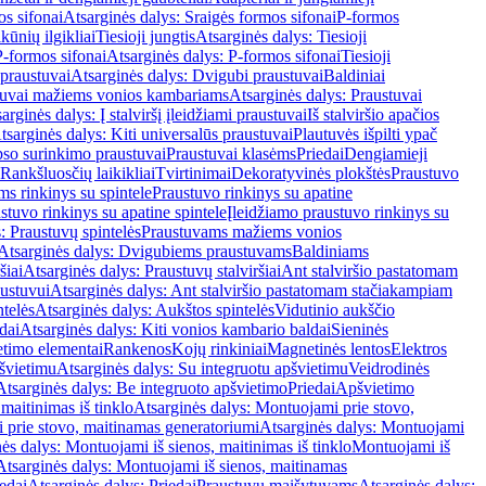
os sifonai
Atsarginės dalys: Sraigės formos sifonai
P-formos
ūnių ilgikliai
Tiesioji jungtis
Atsarginės dalys: Tiesioji
P-formos sifonai
Atsarginės dalys: P-formos sifonai
Tiesioji
praustuvai
Atsarginės dalys: Dvigubi praustuvai
Baldiniai
tuvai mažiems vonios kambariams
Atsarginės dalys: Praustuvai
arginės dalys: Į stalviršį įleidžiami praustuvai
Iš stalviršio apačios
tsarginės dalys: Kiti universalūs praustuvai
Plautuvės išpilti ypač
so surinkimo praustuvai
Praustuvai klasėms
Priedai
Dengiamieji
Rankšluosčių laikikliai
Tvirtinimai
Dekoratyvinės plokštės
Praustuvo
s rinkinys su spintele
Praustuvo rinkinys su apatine
stuvo rinkinys su apatine spintele
Įleidžiamo praustuvo rinkinys su
: Praustuvų spintelės
Praustuvams mažiems vonios
Atsarginės dalys: Dvigubiems praustuvams
Baldiniams
šiai
Atsarginės dalys: Praustuvų stalviršiai
Ant stalviršio pastatomam
ustuvui
Atsarginės dalys: Ant stalviršio pastatomam stačiakampiam
telės
Atsarginės dalys: Aukštos spintelės
Vidutinio aukščio
dai
Atsarginės dalys: Kiti vonios kambario baldai
Sieninės
timo elementai
Rankenos
Kojų rinkiniai
Magnetinės lentos
Elektros
švietimu
Atsarginės dalys: Su integruotu apšvietimu
Veidrodinės
Atsarginės dalys: Be integruoto apšvietimo
Priedai
Apšvietimo
maitinimas iš tinklo
Atsarginės dalys: Montuojami prie stovo,
prie stovo, maitinamas generatoriumi
Atsarginės dalys: Montuojami
ės dalys: Montuojami iš sienos, maitinimas iš tinklo
Montuojami iš
Atsarginės dalys: Montuojami iš sienos, maitinamas
edai
Atsarginės dalys: Priedai
Praustuvų maišytuvams
Atsarginės dalys: