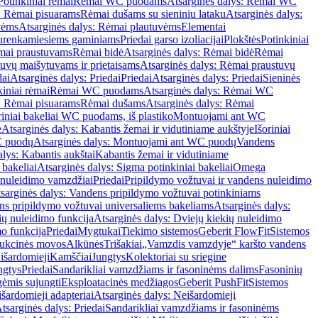
Potinkiniai rėmai
Rėmai WC puodams
Atsarginės dalys: Rėmai WC
: Rėmai pisuarams
Rėmai dušams su sieniniu lataku
Atsarginės dalys:
vėms
Atsarginės dalys: Rėmai plautuvėms
Elementai
surenkamiesiems gaminiams
Priedai garso izoliacijai
Plokštės
Potinkiniai
ėmai praustuvams
Rėmai bidė
Atsarginės dalys: Rėmai bidė
Rėmai
uvų maišytuvams ir prietaisams
Atsarginės dalys: Rėmai praustuvų
dai
Atsarginės dalys: Priedai
Priedai
Atsarginės dalys: Priedai
Sieninės
kiniai rėmai
Rėmai WC puodams
Atsarginės dalys: Rėmai WC
: Rėmai pisuarams
Rėmai dušams
Atsarginės dalys: Rėmai
riniai bakeliai WC puodams, iš plastiko
Montuojami ant WC
e
Atsarginės dalys: Kabantis žemai ir vidutiniame aukštyje
Išoriniai
C puodų
Atsarginės dalys: Montuojami ant WC puodų
Vandens
alys: Kabantis aukštai
Kabantis žemai ir vidutiniame
 bakeliai
Atsarginės dalys: Sigma potinkiniai bakeliai
Omega
nuleidimo vamzdžiai
Priedai
Pripildymo vožtuvai ir vandens nuleidimo
sarginės dalys: Vandens pripildymo vožtuvai potinkiniams
s pripildymo vožtuvai universaliems bakeliams
Atsarginės dalys:
ių nuleidimo funkcija
Atsarginės dalys: Dviejų kiekių nuleidimo
mo funkcija
Priedai
Mygtukai
Tiekimo sistemos
Geberit FlowFit
Sistemos
ukcinės movos
Alkūnės
Trišakiai
„Vamzdis vamzdyje“ karšto vandens
 išardomieji
Kamščiai
Jungtys
Kolektoriai su sriegine
ngtys
Priedai
Sandarikliai vamzdžiams ir fasoninėms dalims
Fasoninių
gėmis sujungti
Eksploatacinės medžiagos
Geberit PushFit
Sistemos
šardomieji adapteriai
Atsarginės dalys: Neišardomieji
tsarginės dalys: Priedai
Sandarikliai vamzdžiams ir fasoninėms