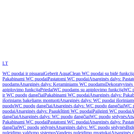
LT
WC puodai ir pisuarai
Geberit AquaClean WC puodai su bidė funkcij
Pakabinami WC puodai
Pastatomi WC puodai
Atsarginės dalys: Past
puodams
Atsarginės dalys: Keraminiams WC puodams
Dekoratyvinės 
apiplovimo funkcija
Priedai
WC puodams su apiplovimo funkcija
WC p
ir WC puodų dangčiai
Pakabinami WC puodai
Atsarginės dalys: Pak
išoriniams bakeliams montuoti
Atsarginės dalys: WC puodai išoriniam
puodų
WC puodų dangčiai
Atsarginės dalys: WC puodų dangčiai
WC p
puodai
Atsarginės dalys: Paaukštinti WC puodai
Pailginti WC puodai
A
dangčiai
Atsarginės dalys: WC puodų dangčiai
WC puodų sėdynės
Ats
Pakabinami WC puodai
Pastatomi WC puodai
Atsarginės dalys: Past
dangčiai
WC puodų sėdynės
Atsarginės dalys: WC puodų sėdynės
Bid
nuleidimo valdymo sistemos
Vandens nuleidimo mygtukai
Atsarginės 