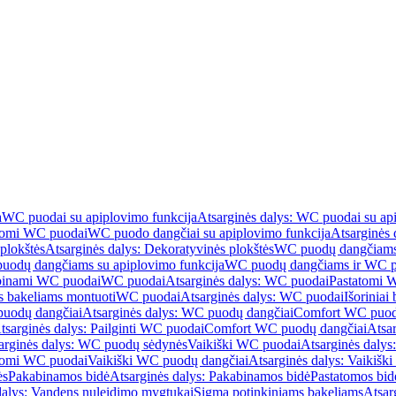
a
WC puodai su apiplovimo funkcija
Atsarginės dalys: WC puodai su ap
atomi WC puodai
WC puodo dangčiai su apiplovimo funkcija
Atsarginės 
plokštės
Atsarginės dalys: Dekoratyvinės plokštės
WC puodų dangčiams 
uodų dangčiams su apiplovimo funkcija
WC puodų dangčiams ir WC pu
abinami WC puodai
WC puodai
Atsarginės dalys: WC puodai
Pastatomi 
s bakeliams montuoti
WC puodai
Atsarginės dalys: WC puodai
Išoriniai
uodų dangčiai
Atsarginės dalys: WC puodų dangčiai
Comfort WC puod
tsarginės dalys: Pailginti WC puodai
Comfort WC puodų dangčiai
Atsa
arginės dalys: WC puodų sėdynės
Vaikiški WC puodai
Atsarginės dalys
atomi WC puodai
Vaikiški WC puodų dangčiai
Atsarginės dalys: Vaikiš
ės
Pakabinamos bidė
Atsarginės dalys: Pakabinamos bidė
Pastatomos bid
dalys: Vandens nuleidimo mygtukai
Sigma potinkiniams bakeliams
Atsar