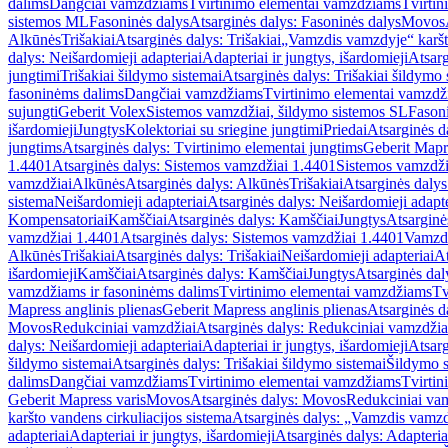
dalims
Dangčiai vamzdžiams
Tvirtinimo elementai vamzdžiams
Tvirtin
sistemos ML
Fasoninės dalys
Atsarginės dalys: Fasoninės dalys
Movos
Alkūnės
Trišakiai
Atsarginės dalys: Trišakiai
„Vamzdis vamzdyje“ karšto
dalys: Neišardomieji adapteriai
Adapteriai ir jungtys, išardomieji
Atsarg
jungtimi
Trišakiai šildymo sistemai
Atsarginės dalys: Trišakiai šildymo 
fasoninėms dalims
Dangčiai vamzdžiams
Tvirtinimo elementai vamzd
sujungti
Geberit Volex
Sistemos vamzdžiai, šildymo sistemos SL
Fasoni
išardomieji
Jungtys
Kolektoriai su sriegine jungtimi
Priedai
Atsarginės d
jungtims
Atsarginės dalys: Tvirtinimo elementai jungtims
Geberit Mapre
1.4401
Atsarginės dalys: Sistemos vamzdžiai 1.4401
Sistemos vamzdži
vamzdžiai
Alkūnės
Atsarginės dalys: Alkūnės
Trišakiai
Atsarginės dalys:
sistema
Neišardomieji adapteriai
Atsarginės dalys: Neišardomieji adapte
Kompensatoriai
Kamščiai
Atsarginės dalys: Kamščiai
Jungtys
Atsarginė
vamzdžiai 1.4401
Atsarginės dalys: Sistemos vamzdžiai 1.4401
Vamzd
Alkūnės
Trišakiai
Atsarginės dalys: Trišakiai
Neišardomieji adapteriai
At
išardomieji
Kamščiai
Atsarginės dalys: Kamščiai
Jungtys
Atsarginės dal
vamzdžiams ir fasoninėms dalims
Tvirtinimo elementai vamzdžiams
Tv
Mapress anglinis plienas
Geberit Mapress anglinis plienas
Atsarginės d
Movos
Redukciniai vamzdžiai
Atsarginės dalys: Redukciniai vamzdžia
dalys: Neišardomieji adapteriai
Adapteriai ir jungtys, išardomieji
Atsarg
šildymo sistemai
Atsarginės dalys: Trišakiai šildymo sistemai
Šildymo s
dalims
Dangčiai vamzdžiams
Tvirtinimo elementai vamzdžiams
Tvirtin
Geberit Mapress varis
Movos
Atsarginės dalys: Movos
Redukciniai va
karšto vandens cirkuliacijos sistema
Atsarginės dalys: „Vamzdis vamzdy
adapteriai
Adapteriai ir jungtys, išardomieji
Atsarginės dalys: Adapteriai