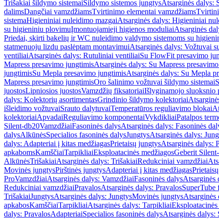
Trišakiai šildymo sistemai
Šildymo sistemos jungtys
Atsarginės dalys: 
dalims
Dangčiai vamzdžiams
Tvirtinimo elementai vamzdžiams
Tvirtin
sistema
Higieniniai nuleidimo mazgai
Atsarginės dalys: Higieniniai nu
su higieniniu plovimu
Įmontuojamieji higienos moduliai
Atsarginės dal
Priedai, skirti bakelių ir WC nuleidimo valdymo sistemoms su higien
statmenuoju lizdu paslėptam montavimui
Atsarginės dalys: Vožtuvai 
ventiliai
Atsarginės dalys: Rutuliniai ventiliai
Su FlowFit presavimo jun
Mapress presavimo jungtimis
Atsarginės dalys: Su Mapress presavimo
jungtimis
Su Mepla presavimo jungtimis
Atsarginės dalys: Su Mepla p
Mapress presavimo jungtimis
Oro šalinimo vožtuvai šildymo sistemai
S
juostos
Lipniosios juostos
Vamzdžių fiksatoriai
Išlyginamojo sluoksnio 
dalys: Kolektorių asortimentas
Grindinio šildymo kolektoriai
Atsarginė
išleidimo vožtuvai
Srauto dalytuvai
Temperatūros reguliavimo blokai
At
kolektoriai
Apvadai
Reguliavimo komponentai
Vykdikliai
Patalpos term
Silent-db20
Vamzdžiai
Fasoninės dalys
Atsarginės dalys: Fasoninės dal
dalys
Alkūnės
Specialios fasoninės dalys
Jungtys
Atsarginės dalys: Jung
dalys: Adapteriai į kitas medžiagas
Prietaisų jungtys
Atsarginės dalys: P
apkaboms
Kamščiai
Tarpikliai
Eksploatacinės medžiagos
Geberit Silent
Alkūnės
Trišakiai
Atsarginės dalys: Trišakiai
Redukciniai vamzdžiai
Ats
Movinės jungtys
Pirštinės jungtys
Adapteriai į kitas medžiagas
Prietais
Pro
Vamzdžiai
Atsarginės dalys: Vamzdžiai
Fasoninės dalys
Atsarginės 
Redukciniai vamzdžiai
Pravalos
Atsarginės dalys: Pravalos
SuperTube f
Trišakiai
Jungtys
Atsarginės dalys: Jungtys
Movinės jungtys
Atsarginės 
apkabos
Kamščiai
Tarpikliai
Atsarginės dalys: Tarpikliai
Eksploatacinės
dalys: Pravalos
Adapteriai
Specialios fasoninės dalys
Atsarginės dalys: 