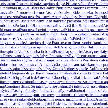
i pisuarams
Pisuaro sifonai
Atsarginės dalys: Pisuaro sifonai
Sraigės form
r alkūnių ilgikliai
Atsarginės dalys: Nuleidimo vandens vamzdžių ir alk
anžetai
Bidė nuotekų sistemos
Atsarginės dalys: Bidė nuotekų sistemos
usimosi zona
Praustuvai
Praustuvai
Atsarginės dalys: Praustuvai
Dvigubi 
mi praustuvai
Atsarginės dalys: Ant stalviršio pastatomi praustuvai
Praus
ambariams
Pusiau įleidžiami praustuvai
Į stalviršį įleidžiami praustuvai
Ats
ki praustuvai
Praustuvai
Loviniai praustuvai
Kiti universalūs praustuvai
A
enį
Sanitariniai prietaisai su nuleidimo funkcija
Universalios plautuvės
Gip
vų puskojės
Atsarginės dalys: Praustuvų puskojės
Priedai
Sifono dangtelis
inys su spintele
Atsarginės dalys: Praustuvo mažiems vonios kambariam
io praustuvo rinkinys su apatine spintele
Atsarginės dalys: Baldinio prau
tine spintele
Vonios kambario baldai
Praustuvų spintelės
Atsarginės dalys
ms
Praustuvams
Atsarginės dalys: Praustuvams
Dvigubiems praustuvams
raustuvams
Atsarginės dalys: Kampiniams praustuvams
Praustuvų stalvir
m dubens formos praustuvui
Ant stalviršio pastatomam stačiakampiam pra
šoninės spintelės
Atsarginės dalys: Žemos šoninės spintelės
Aukštos spin
ntelės
Atsarginės dalys: Pakabinamos spintelės
Kiti vonios kambario bal
riedai
Stalčių įdėklai ir dėžutės
Rankšluosčių laikikliai ir kabliukai
Apšvie
dinės spintelės
Veidrodžiai
Atsarginės dalys: Veidrodžiai
Su integruotu ap
imu
Atsarginės dalys: Su integruotu apšvietimu
Be integruoto apšvietimo
išytuvai
Atsarginės dalys: Praustuvų maišytuvai
Montuojami prie stovo, 
rginės dalys: Montuojami prie stovo, maitinimas iš baterijos
Montuojami 
ai su viena rankenėle
Montuojami iš sienos, maitinimas iš tinklo
Atsargin
maitinimas iš baterijos
Montuojami iš sienos, maitinamas generatoriumi
sarginės dalys: Dviejų rankenų maišytuvas, montuojamas prie sienos
Pri