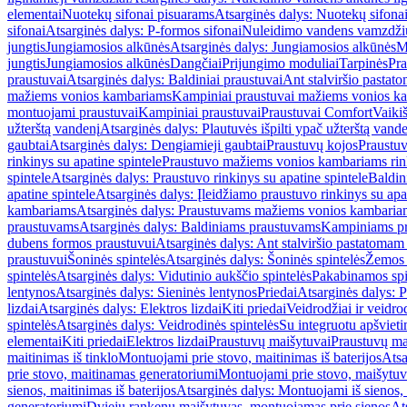
elementai
Nuotekų sifonai pisuarams
Atsarginės dalys: Nuotekų sifona
sifonai
Atsarginės dalys: P-formos sifonai
Nuleidimo vandens vamzdžių i
jungtis
Jungiamosios alkūnės
Atsarginės dalys: Jungiamosios alkūnės
M
jungtis
Jungiamosios alkūnės
Dangčiai
Prijungimo moduliai
Tarpinės
Pra
praustuvai
Atsarginės dalys: Baldiniai praustuvai
Ant stalviršio pastato
mažiems vonios kambariams
Kampiniai praustuvai mažiems vonios k
montuojami praustuvai
Kampiniai praustuvai
Praustuvai Comfort
Vaikiš
užterštą vandenį
Atsarginės dalys: Plautuvės išpilti ypač užterštą vand
gaubtai
Atsarginės dalys: Dengiamieji gaubtai
Praustuvų kojos
Praustu
rinkinys su apatine spintele
Praustuvo mažiems vonios kambariams rink
spintele
Atsarginės dalys: Praustuvo rinkinys su apatine spintele
Baldin
apatine spintele
Atsarginės dalys: Įleidžiamo praustuvo rinkinys su apa
kambariams
Atsarginės dalys: Praustuvams mažiems vonios kambaria
praustuvams
Atsarginės dalys: Baldiniams praustuvams
Kampiniams p
dubens formos praustuvui
Atsarginės dalys: Ant stalviršio pastatoma
praustuvui
Šoninės spintelės
Atsarginės dalys: Šoninės spintelės
Žemos 
spintelės
Atsarginės dalys: Vidutinio aukščio spintelės
Pakabinamos spi
lentynos
Atsarginės dalys: Sieninės lentynos
Priedai
Atsarginės dalys: P
lizdai
Atsarginės dalys: Elektros lizdai
Kiti priedai
Veidrodžiai ir veidro
spintelės
Atsarginės dalys: Veidrodinės spintelės
Su integruotu apšviet
elementai
Kiti priedai
Elektros lizdai
Praustuvų maišytuvai
Praustuvų ma
maitinimas iš tinklo
Montuojami prie stovo, maitinimas iš baterijos
Atsa
prie stovo, maitinamas generatoriumi
Montuojami prie stovo, maišytuv
sienos, maitinimas iš baterijos
Atsarginės dalys: Montuojami iš sienos, 
generatoriumi
Dviejų rankenų maišytuvas, montuojamas prie sienos
At