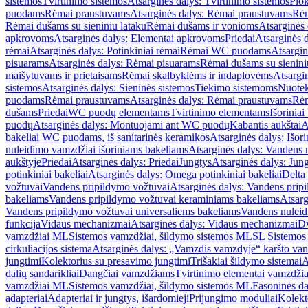
sistemos
Tvirtinimo sistemos
Atsarginės dalys: Tvirtinimo sistemos
Plok
puodams
Rėmai praustuvams
Atsarginės dalys: Rėmai praustuvams
Rėm
Rėmai dušams su sieniniu lataku
Rėmai dušams ir vonioms
Atsarginės
apkrovoms
Atsarginės dalys: Elementai apkrovoms
Priedai
Atsarginės d
rėmai
Atsarginės dalys: Potinkiniai rėmai
Rėmai WC puodams
Atsargi
pisuarams
Atsarginės dalys: Rėmai pisuarams
Rėmai dušams su sienini
maišytuvams ir prietaisams
Rėmai skalbyklėms ir indaplovėms
Atsargi
sistemos
Atsarginės dalys: Sieninės sistemos
Tiekimo sistemoms
Nuotek
puodams
Rėmai praustuvams
Atsarginės dalys: Rėmai praustuvams
Rėm
dušams
Priedai
WC puodų elementams
Tvirtinimo elementams
Išoriniai
puodų
Atsarginės dalys: Montuojami ant WC puodų
Kabantis aukštai
A
bakeliai WC puodams, iš sanitarinės keramikos
Atsarginės dalys: Išor
nuleidimo vamzdžiai išoriniams bakeliams
Atsarginės dalys: Vandens 
aukštyje
Priedai
Atsarginės dalys: Priedai
Jungtys
Atsarginės dalys: Jun
potinkiniai bakeliai
Atsarginės dalys: Omega potinkiniai bakeliai
Delta 
vožtuvai
Vandens pripildymo vožtuvai
Atsarginės dalys: Vandens prip
bakeliams
Vandens pripildymo vožtuvai keraminiams bakeliams
Atsarg
Vandens pripildymo vožtuvai universaliems bakeliams
Vandens nuleid
funkcija
Vidaus mechanizmai
Atsarginės dalys: Vidaus mechanizmai
Dv
vamzdžiai ML
Sistemos vamzdžiai, šildymo sistemos ML
SL Sistemos
cirkuliacijos sistema
Atsarginės dalys: „Vamzdis vamzdyje“ karšto vand
jungtimi
Kolektorius su presavimo jungtimi
Trišakiai šildymo sistemai
A
dalių sandarikliai
Dangčiai vamzdžiams
Tvirtinimo elementai vamzdži
vamzdžiai ML
Sistemos vamzdžiai, šildymo sistemos ML
Fasoninės da
adapteriai
Adapteriai ir jungtys, išardomieji
Prijungimo moduliai
Kolekto