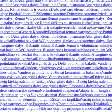
štės
Priedai
Atsarginės dalys: Priedai
Potinkiniai rėmai
Atsarginės dalys: 
ai bidė
Atsarginės dalys: Rėmai bidė
Rėmai pisuarams
Atsarginės dalys
 dalys: Rėmai dušams ir vonioms
Dušo pertvarų elementai
Rėmai plautu
alys: Priedai
Geberit GIS
Sieninės sistemos
Tvirtinimo sistemos
Priedai 
nės dalys: Rėmai WC puodams
Rėmai praustuvams
Atsarginės dalys: R
u lataku
Atsarginės dalys: Rėmai dušams su sieniniu lataku
Rėmai praust
nės dalys: Rėmai skalbyklėms ir indaplovėms
Elementai apkrovoms
Prie
ų sistemoms
Geberit Kombifix
Potinkiniai rėmai
Atsarginės dalys: Potin
ai bidė
Atsarginės dalys: Rėmai bidė
Rėmai pisuarams
Atsarginės dalys
 bakeliai
Išoriniai bakeliai WC puodams, iš plastiko
Atsarginės dalys: Išo
tsarginės dalys: Kabantis aukštai
Kabantis žemai ir vidutiniame aukštyj
iniai bakeliai WC puodams, iš sanitarinės keramikos
Montuojami ant W
nuleidimo vamzdžiai išoriniams bakeliams
Kabantis aukštai
Atsarginės d
gtys
Kampiniai vožtuvai
Riebokšliai
Potinkiniai bakeliai
Sigma potinkiniai
potinkiniai bakeliai
Atsarginės dalys: Delta potinkiniai bakeliai
Vandens 
ildymo vožtuvai
Vandens pripildymo vožtuvai potinkiniams bakeliams
At
inės dalys: Vandens pripildymo vožtuvai keraminiams bakeliams
Vanden
imo vožtuvai
Atsarginės dalys: Vandens nuleidimo vožtuvai
Dviejų kiek
iejų kiekių nuleidimo funkcija
Atsarginės dalys: Dviejų kiekių nuleidi
 vamzdžiai
Fasoninės dalys
Atsarginės dalys: Fasoninės dalys
Movos
Red
ens cirkuliacijos sistema
Neišardomieji adapteriai
Adapteriai ir jungtys,
dapteriai ir jungtys šildymo sistemai, išardomosios
Šildymo sistemos ju
ams
Tvirtinimo elementai jungtims
Sistemos tarpikliai
Varžtų rinkinys jun
lys
Atsarginės dalys: Fasoninės dalys
Tvirtinimo kronšteinas
Trišakiai
Nei
riai su sriegine jungtimi
Šildymo sistemos prijungimo moduliai
Priedai
A