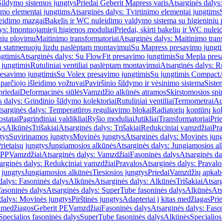
Šildymo sistemos jungtys
Priedai Geberit Mapress varis
Atsarginės dalys:
imo elementai jungtims
Atsarginės dalys: Tvirtinimo elementai jungtims
leidimo mazgai
Bakelis ir WC nuleidimo valdymo sistema su higieniniu
ys: Įmontuojamieji higienos moduliai
Priedai, skirti bakelių ir WC nul
iniu plovimu
Maitinimo transformatoriai
Atsarginės dalys: Maitinimo tran
su statmenuoju lizdu paslėptam montavimui
Su Mapress presavimo jungt
gtimis
Atsarginės dalys: Su FlowFit presavimo jungtimis
Su Mepla pres
 jungtimis
Rutuliniai ventiliai paslėptam montavimui
Atsarginės dalys: R
resavimo jungtimis
Su Volex presavimo jungtimis
Su jungtimis Compact
parčiojo išleidimo vožtuvai
Paviršinio šildymo ir vėsinimo sistema
Siste
priedai
Deformacinės siūlės
Vamzdžio alkūnės atramos
Skirstomosios spi
s dalys: Grindinio šildymo kolektoriai
Rutuliniai ventiliai
Termometrai
Ad
sarginės dalys: Temperatūros reguliavimo blokai
Radiatorių kontūrų kol
ostatai
Pagrindiniai valdikliai
Ryšio moduliai
Jutikliai
Transformatoriai
Pri
ys
Alkūnės
Trišakiai
Atsarginės dalys: Trišakiai
Redukciniai vamzdžiai
Pr
tys
Suvirinamos jungtys
Movinės jungtys
Atsarginės dalys: Movinės jun
rietaisų jungtys
Jungiamosios alkūnės
Atsarginės dalys: Jungiamosios a
-PP
Vamzdžiai
Atsarginės dalys: Vamzdžiai
Fasoninės dalys
Atsarginės da
arginės dalys: Redukciniai vamzdžiai
Pravalos
Atsarginės dalys: Pravalo
ų jungtys
Jungiamosios alkūnės
Tiesiosios jungtys
Priedai
Vamzdžių apkab
dalys: Fasoninės dalys
Alkūnės
Atsarginės dalys: Alkūnės
Trišakiai
Atsarg
asoninės dalys
Atsarginės dalys: SuperTube fasoninės dalys
Alkūnės
Ats
dalys: Movinės jungtys
Pirštinės jungtys
Adapteriai į kitas medžiagas
Pri
 medžiagos
Geberit PE
Vamzdžiai
Fasoninės dalys
Atsarginės dalys: Faso
Specialios fasoninės dalys
SuperTube fasoninės dalys
Alkūnės
Specialios