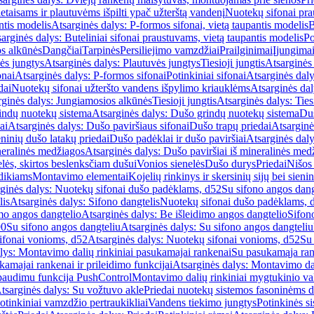
etaisams ir plautuvėms išpilti ypač užterštą vandenį
Nuotekų sifonai pr
ntis modelis
Atsarginės dalys: P-formos sifonai, vietą taupantis modelis
B
arginės dalys: Buteliniai sifonai praustuvams, vietą taupantis modelis
Po
s alkūnės
Dangčiai
Tarpinės
Persiliejimo vamzdžiai
Prailginimai
Įjungima
ės jungtys
Atsarginės dalys: Plautuvės jungtys
Tiesioji jungtis
Atsarginės 
onai
Atsarginės dalys: P-formos sifonai
Potinkiniai sifonai
Atsarginės daly
dai
Nuotekų sifonai užteršto vandens išpylimo kriauklėms
Atsarginės dal
rginės dalys: Jungiamosios alkūnės
Tiesioji jungtis
Atsarginės dalys: Tiesi
indų nuotekų sistema
Atsarginės dalys: Dušo grindų nuotekų sistema
Duš
ai
Atsarginės dalys: Dušo paviršiaus sifonai
Dušo trapų priedai
Atsarginė
eninių dušo latakų priedai
Dušo padėklai ir dušo paviršiai
Atsarginės daly
neralinės medžiagos
Atsarginės dalys: Dušo paviršiai iš mineralinės med
elės, skirtos beslenksčiam dušui
Vonios sienelės
Dušo durys
Priedai
Nišos
dikiams
Montavimo elementai
Kojelių rinkinys ir skersinių sijų bei sieni
ginės dalys: Nuotekų sifonai dušo padėklams, d52
Su sifono angos dang
lis
Atsarginės dalys: Sifono dangtelis
Nuotekų sifonai dušo padėklams, 
mo angos dangtelio
Atsarginės dalys: Be išleidimo angos dangtelio
Sifon
90
Su sifono angos dangteliu
Atsarginės dalys: Su sifono angos dangteliu
ifonai vonioms, d52
Atsarginės dalys: Nuotekų sifonai vonioms, d52
Su
lys: Montavimo dalių rinkiniai pasukamajai rankenai
Su pasukamąja ran
amajai rankenai ir prileidimo funkcijai
Atsarginės dalys: Montavimo dal
paudimu funkcija PushControl
Montavimo dalių rinkiniai mygtukinio v
tsarginės dalys: Su vožtuvo akle
Priedai nuotekų sistemos fasoninėms 
otinkiniai vamzdžio pertraukikliai
Vandens tiekimo jungtys
Potinkinės s