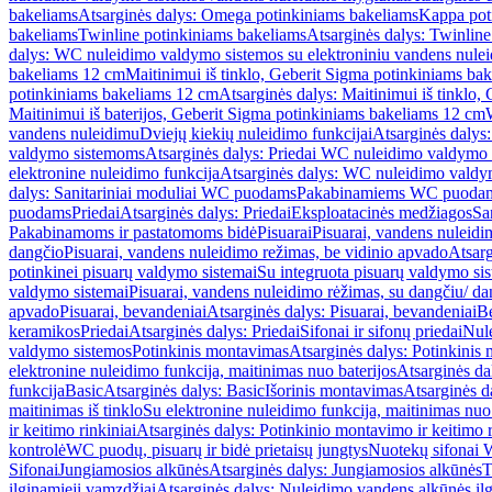
bakeliams
Atsarginės dalys: Omega potinkiniams bakeliams
Kappa pot
bakeliams
Twinline potinkiniams bakeliams
Atsarginės dalys: Twinlin
dalys: WC nuleidimo valdymo sistemos su elektroniniu vandens nule
bakeliams 12 cm
Maitinimui iš tinklo, Geberit Sigma potinkiniams ba
potinkiniams bakeliams 12 cm
Atsarginės dalys: Maitinimui iš tinklo
Maitinimui iš baterijos, Geberit Sigma potinkiniams bakeliams 12 cm
vandens nuleidimu
Dviejų kiekių nuleidimo funkcijai
Atsarginės dalys:
valdymo sistemoms
Atsarginės dalys: Priedai WC nuleidimo valdymo
elektronine nuleidimo funkcija
Atsarginės dalys: WC nuleidimo valdym
dalys: Sanitariniai moduliai WC puodams
Pakabinamiems WC puoda
puodams
Priedai
Atsarginės dalys: Priedai
Eksploatacinės medžiagos
San
Pakabinamoms ir pastatomoms bidė
Pisuarai
Pisuarai, vandens nuleidi
dangčio
Pisuarai, vandens nuleidimo režimas, be vidinio apvado
Atsarg
potinkinei pisuarų valdymo sistemai
Su integruota pisuarų valdymo si
valdymo sistemai
Pisuarai, vandens nuleidimo rėžimas, su dangčiu/ da
apvado
Pisuarai, bevandeniai
Atsarginės dalys: Pisuarai, bevandeniai
B
keramikos
Priedai
Atsarginės dalys: Priedai
Sifonai ir sifonų priedai
Nule
valdymo sistemos
Potinkinis montavimas
Atsarginės dalys: Potinkinis
elektronine nuleidimo funkcija, maitinimas nuo baterijos
Atsarginės da
funkcija
Basic
Atsarginės dalys: Basic
Išorinis montavimas
Atsarginės d
maitinimas iš tinklo
Su elektronine nuleidimo funkcija, maitinimas nuo 
ir keitimo rinkiniai
Atsarginės dalys: Potinkinio montavimo ir keitimo r
kontrolė
WC puodų, pisuarų ir bidė prietaisų jungtys
Nuotekų sifonai W
Sifonai
Jungiamosios alkūnės
Atsarginės dalys: Jungiamosios alkūnės
T
ilginamieji vamzdžiai
Atsarginės dalys: Nuleidimo vandens alkūnės il