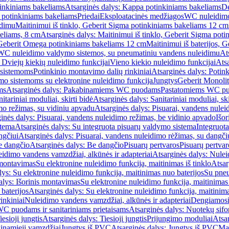
inkiniams bakeliams
Atsarginės dalys: Kappa potinkiniams bakeliams
De
e potinkiniams bakeliams
Priedai
Eksploatacinės medžiagos
WC nuleidimo
idimu
Maitinimui iš tinklo, Geberit Sigma potinkiniams bakeliams 12 cm
keliams, 8 cm
Atsarginės dalys: Maitinimui iš tinklo, Geberit Sigma pot
, Geberit Omega potinkiniams bakeliams 12 cm
Maitinimui iš baterijos, 
WC nuleidimo valdymo sistemos, su pneumatiniu vandens nuleidimu
At
 Dviejų kiekių nuleidimo funkcijai
Vieno kiekio nuleidimo funkcijai
Atsa
 sistemoms
Potinkinio montavimo dalių rinkiniai
Atsarginės dalys: Potin
o sistemoms su elektronine nuleidimo funkcija
Jungtys
Geberit Monolit
ms
Atsarginės dalys: Pakabinamiems WC puodams
Pastatomiems WC p
itariniai moduliai, skirti bidė
Atsarginės dalys: Sanitariniai moduliai, ski
mo režimas, su vidiniu apvadu
Atsarginės dalys: Pisuarai, vandens nulei
inės dalys: Pisuarai, vandens nuleidimo režimas, be vidinio apvado
Išor
stema
Atsarginės dalys: Su integruota pisuarų valdymo sistema
Integruot
ngčiui
Atsarginės dalys: Pisuarai, vandens nuleidimo rėžimas, su dangči
e dangčio
Atsarginės dalys: Be dangčio
Pisuarų pertvaros
Pisuarų pertvar
idimo vandens vamzdžiai, alkūnės ir adapteriai
Atsarginės dalys: Nulei
 montavimas
Su elektronine nuleidimo funkcija, maitinimas iš tinklo
Atsar
lys: Su elektronine nuleidimo funkcija, maitinimas nuo baterijos
Su pneu
alys: Išorinis montavimas
Su elektronine nuleidimo funkcija, maitinimas 
baterijos
Atsarginės dalys: Su elektronine nuleidimo funkcija, maitinima
inkiniai
Nuleidimo vandens vamzdžiai, alkūnės ir adapteriai
Dengiamosi
C puodams ir sanitariniams prietaisams
Atsarginės dalys: Nuotekų sif
iesioji jungtis
Atsarginės dalys: Tiesioji jungtis
Prijungimo moduliai
Atsa
ginamieji vamzdžiai
Jungtys iš PVC
Atsarginės dalys: Jungtys iš PVC
Man