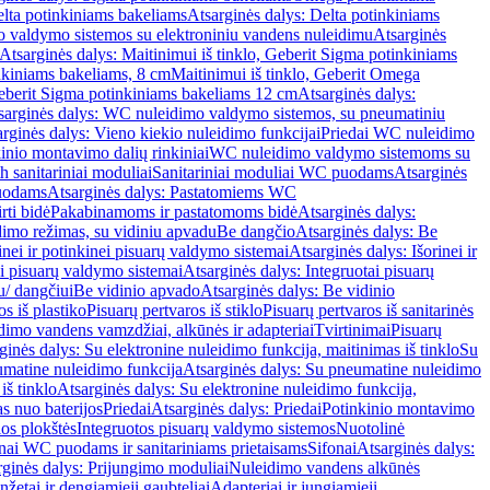
lta potinkiniams bakeliams
Atsarginės dalys: Delta potinkiniams
 valdymo sistemos su elektroniniu vandens nuleidimu
Atsarginės
Atsarginės dalys: Maitinimui iš tinklo, Geberit Sigma potinkiniams
inkiniams bakeliams, 8 cm
Maitinimui iš tinklo, Geberit Omega
Geberit Sigma potinkiniams bakeliams 12 cm
Atsarginės dalys:
sarginės dalys: WC nuleidimo valdymo sistemos, su pneumatiniu
rginės dalys: Vieno kiekio nuleidimo funkcijai
Priedai WC nuleidimo
kinio montavimo dalių rinkiniai
WC nuleidimo valdymo sistemoms su
h sanitariniai moduliai
Sanitariniai moduliai WC puodams
Atsarginės
uodams
Atsarginės dalys: Pastatomiems WC
rti bidė
Pakabinamoms ir pastatomoms bidė
Atsarginės dalys:
dimo režimas, su vidiniu apvadu
Be dangčio
Atsarginės dalys: Be
inei ir potinkinei pisuarų valdymo sistemai
Atsarginės dalys: Išorinei ir
ai pisuarų valdymo sistemai
Atsarginės dalys: Integruotai pisuarų
u/ dangčiui
Be vidinio apvado
Atsarginės dalys: Be vidinio
os iš plastiko
Pisuarų pertvaros iš stiklo
Pisuarų pertvaros iš sanitarinės
dimo vandens vamzdžiai, alkūnės ir adapteriai
Tvirtinimai
Pisuarų
ginės dalys: Su elektronine nuleidimo funkcija, maitinimas iš tinklo
Su
matine nuleidimo funkcija
Atsarginės dalys: Su pneumatine nuleidimo
iš tinklo
Atsarginės dalys: Su elektronine nuleidimo funkcija,
s nuo baterijos
Priedai
Atsarginės dalys: Priedai
Potinkinio montavimo
os plokštės
Integruotos pisuarų valdymo sistemos
Nuotolinė
onai WC puodams ir sanitariniams prietaisams
Sifonai
Atsarginės dalys:
rginės dalys: Prijungimo moduliai
Nuleidimo vandens alkūnės
žetai ir dengiamieji gaubteliai
Adapteriai ir jungiamieji