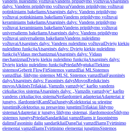
vandens nuleidimo vožtuvai
Vandens pripildymo vožtuvai
Atsarginės
dalys: Vandens pripildymo vožtuvai
Vandens pripildymo vožtuvai
potinkiniams bakeliams
Atsarginės dalys: Vandens pripildymo
vožtuvai potinkiniams bakeliams
Vandens pripildymo vožtuvai
keraminiams bakeliams
Atsarginės dalys: Vandens pripildymo
vožtuvai keraminiams bakeliams
Vandens pripildymo vožtuvai
universaliems bakeliams
Atsarginės dalys: Vandens pripildymo
vožtuvai universaliems bakeliams
Vandens nuleidimo
vožtuvai
Atsarginės dalys: Vandens nuleidimo vožtuvai
Dviejų kiekių
nuleidimo funkcija
Atsarginės dalys: Dviejų kiekių nuleidimo
funkcija
Vidaus mechanizmai
Atsarginės dalys: Vidaus
mechanizmai
Dviejų kiekių nuleidimo funkcija
Atsarginės dalys:
Dviejų kiekių nuleidimo funkcija
Priedai
Mygtukai
Tiekimo
sistemos
Geberit FlowFit
Sistemos vamzdžiai ML
Sistemos
vamzdžiai, šildymo sistemos ML
SL Sistemos vamzdžiai
Fasoninės
dalys
Atsarginės dalys: Fasoninės dalys
Movos
Redukcinės
movos
Alkūnės
Trišakiai
„Vamzdis vamzdyje“ karšto vandens
cirkuliacijos sistema
Atsarginės dalys: „Vamzdis vamzdyje“ karšto
vandens cirkuliacijos sistema
Neišardomieji adapteriai
Adapteriai ir
jungtys, išardomieji
Kamščiai
Jungtys
Kolektoriai su sriegine
jungtimi
Kolektorius su presavimo jungtimi
Trišakiai šildymo
sistemai
Adapteriai ir jungtys šildymo sistemai, išardomosios
Šildymo
sistemos jungtys
Priedai
Sandarikliai vamzdžiams ir fasoninėms
dalims
Fasoninių dalių sandarikliai
Dangčiai vamzdžiams
Tvirtinimo
elementai vamzdžiams
Tvirtinimo elementai jungtims
Sistemos