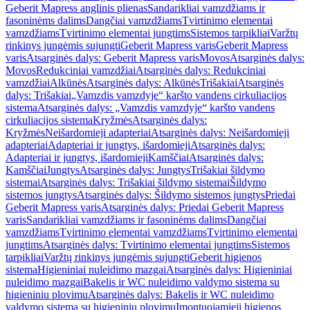
Geberit Mapress anglinis plienas
Sandarikliai vamzdžiams ir
fasoninėms dalims
Dangčiai vamzdžiams
Tvirtinimo elementai
vamzdžiams
Tvirtinimo elementai jungtims
Sistemos tarpikliai
Varžtų
rinkinys jungėmis sujungti
Geberit Mapress varis
Geberit Mapress
varis
Atsarginės dalys: Geberit Mapress varis
Movos
Atsarginės dalys:
Movos
Redukciniai vamzdžiai
Atsarginės dalys: Redukciniai
vamzdžiai
Alkūnės
Atsarginės dalys: Alkūnės
Trišakiai
Atsarginės
dalys: Trišakiai
„Vamzdis vamzdyje“ karšto vandens cirkuliacijos
sistema
Atsarginės dalys: „Vamzdis vamzdyje“ karšto vandens
cirkuliacijos sistema
Kryžmės
Atsarginės dalys:
Kryžmės
Neišardomieji adapteriai
Atsarginės dalys: Neišardomieji
adapteriai
Adapteriai ir jungtys, išardomieji
Atsarginės dalys:
Adapteriai ir jungtys, išardomieji
Kamščiai
Atsarginės dalys:
Kamščiai
Jungtys
Atsarginės dalys: Jungtys
Trišakiai šildymo
sistemai
Atsarginės dalys: Trišakiai šildymo sistemai
Šildymo
sistemos jungtys
Atsarginės dalys: Šildymo sistemos jungtys
Priedai
Geberit Mapress varis
Atsarginės dalys: Priedai Geberit Mapress
varis
Sandarikliai vamzdžiams ir fasoninėms dalims
Dangčiai
vamzdžiams
Tvirtinimo elementai vamzdžiams
Tvirtinimo elementai
jungtims
Atsarginės dalys: Tvirtinimo elementai jungtims
Sistemos
tarpikliai
Varžtų rinkinys jungėmis sujungti
Geberit higienos
sistema
Higieniniai nuleidimo mazgai
Atsarginės dalys: Higieniniai
nuleidimo mazgai
Bakelis ir WC nuleidimo valdymo sistema su
higieniniu plovimu
Atsarginės dalys: Bakelis ir WC nuleidimo
valdymo sistema su higieniniu plovimu
Įmontuojamieji higienos