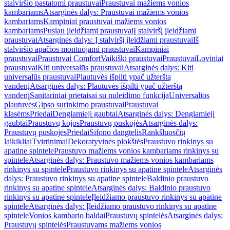
stalviršio pastatomi praustuvai
Praustuvai mažiems vonios
kambariams
Atsarginės dalys: Praustuvai mažiems vonios
kambariams
Kampiniai praustuvai mažiems vonios
kambariams
Pusiau įleidžiami praustuvai
Į stalviršį įleidžiami
praustuvai
Atsarginės dalys: Į stalviršį įleidžiami praustuvai
Iš
stalviršio apačios montuojami praustuvai
Kampiniai
praustuvai
Praustuvai Comfort
Vaikiški praustuvai
Praustuvai
Loviniai
praustuvai
Kiti universalūs praustuvai
Atsarginės dalys: Kiti
universalūs praustuvai
Plautuvės išpilti ypač užterštą
vandenį
Atsarginės dalys: Plautuvės išpilti ypač užterštą
vandenį
Sanitariniai prietaisai su nuleidimo funkcija
Universalios
plautuvės
Gipso surinkimo praustuvai
Praustuvai
klasėms
Priedai
Dengiamieji gaubtai
Atsarginės dalys: Dengiamieji
gaubtai
Praustuvų kojos
Praustuvų puskojės
Atsarginės dalys:
Praustuvų puskojės
Priedai
Sifono dangtelis
Rankšluosčių
laikikliai
Tvirtinimai
Dekoratyvinės plokštės
Praustuvo rinkinys su
apatine spintele
Praustuvo mažiems vonios kambariams rinkinys su
spintele
Atsarginės dalys: Praustuvo mažiems vonios kambariams
rinkinys su spintele
Praustuvo rinkinys su apatine spintele
Atsarginės
dalys: Praustuvo rinkinys su apatine spintele
Baldinio praustuvo
rinkinys su apatine spintele
Atsarginės dalys: Baldinio praustuvo
rinkinys su apatine spintele
Įleidžiamo praustuvo rinkinys su apatine
spintele
Atsarginės dalys: Įleidžiamo praustuvo rinkinys su apatine
spintele
Vonios kambario baldai
Praustuvų spintelės
Atsarginės dalys:
Praustuvų spintelės
Praustuvams mažiems vonios