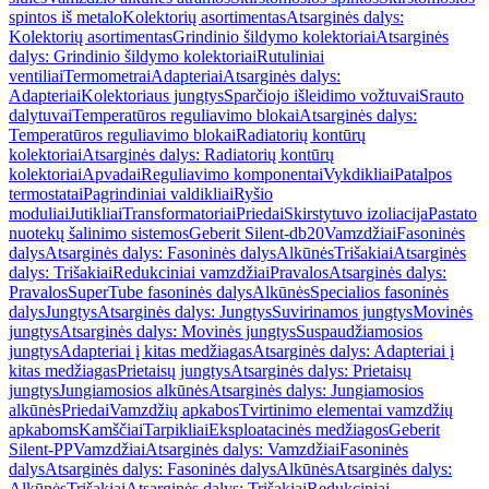
spintos iš metalo
Kolektorių asortimentas
Atsarginės dalys:
Kolektorių asortimentas
Grindinio šildymo kolektoriai
Atsarginės
dalys: Grindinio šildymo kolektoriai
Rutuliniai
ventiliai
Termometrai
Adapteriai
Atsarginės dalys:
Adapteriai
Kolektoriaus jungtys
Sparčiojo išleidimo vožtuvai
Srauto
dalytuvai
Temperatūros reguliavimo blokai
Atsarginės dalys:
Temperatūros reguliavimo blokai
Radiatorių kontūrų
kolektoriai
Atsarginės dalys: Radiatorių kontūrų
kolektoriai
Apvadai
Reguliavimo komponentai
Vykdikliai
Patalpos
termostatai
Pagrindiniai valdikliai
Ryšio
moduliai
Jutikliai
Transformatoriai
Priedai
Skirstytuvo izoliacija
Pastato
nuotekų šalinimo sistemos
Geberit Silent-db20
Vamzdžiai
Fasoninės
dalys
Atsarginės dalys: Fasoninės dalys
Alkūnės
Trišakiai
Atsarginės
dalys: Trišakiai
Redukciniai vamzdžiai
Pravalos
Atsarginės dalys:
Pravalos
SuperTube fasoninės dalys
Alkūnės
Specialios fasoninės
dalys
Jungtys
Atsarginės dalys: Jungtys
Suvirinamos jungtys
Movinės
jungtys
Atsarginės dalys: Movinės jungtys
Suspaudžiamosios
jungtys
Adapteriai į kitas medžiagas
Atsarginės dalys: Adapteriai į
kitas medžiagas
Prietaisų jungtys
Atsarginės dalys: Prietaisų
jungtys
Jungiamosios alkūnės
Atsarginės dalys: Jungiamosios
alkūnės
Priedai
Vamzdžių apkabos
Tvirtinimo elementai vamzdžių
apkaboms
Kamščiai
Tarpikliai
Eksploatacinės medžiagos
Geberit
Silent-PP
Vamzdžiai
Atsarginės dalys: Vamzdžiai
Fasoninės
dalys
Atsarginės dalys: Fasoninės dalys
Alkūnės
Atsarginės dalys:
Alkūnės
Trišakiai
Atsarginės dalys: Trišakiai
Redukciniai