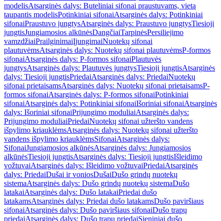
modelis
Atsarginės dalys: Buteliniai sifonai praustuvams, vietą
taupantis modelis
Potinkiniai sifonai
Atsarginės dalys: Potinkiniai
sifonai
Praustuvo jungtys
Atsarginės dalys: Praustuvo jungtys
Tiesioji
jungtis
Jungiamosios alkūnės
Dangčiai
Tarpinės
Persiliejimo
vamzdžiai
Prailginimai
Įjungimai
Nuotekų sifonai
plautuvėms
Atsarginės dalys: Nuotekų sifonai plautuvėms
P-formos
sifonai
Atsarginės dalys: P-formos sifonai
Plautuvės
jungtys
Atsarginės dalys: Plautuvės jungtys
Tiesioji jungtis
Atsarginės
dalys: Tiesioji jungtis
Priedai
Atsarginės dalys: Priedai
Nuotekų
sifonai prietaisams
Atsarginės dalys: Nuotekų sifonai prietaisams
P-
formos sifonai
Atsarginės dalys: P-formos sifonai
Potinkiniai
sifonai
Atsarginės dalys: Potinkiniai sifonai
Išoriniai sifonai
Atsarginės
dalys: Išoriniai sifonai
Prijungimo moduliai
Atsarginės dalys:
Prijungimo moduliai
Priedai
Nuotekų sifonai užteršto vandens
išpylimo kriauklėms
Atsarginės dalys: Nuotekų sifonai užteršto
vandens išpylimo kriauklėms
Sifonai
Atsarginės dalys:
Sifonai
Jungiamosios alkūnės
Atsarginės dalys: Jungiamosios
alkūnės
Tiesioji jungtis
Atsarginės dalys: Tiesioji jungtis
Išleidimo
vožtuvai
Atsarginės dalys: Išleidimo vožtuvai
Priedai
Atsarginės
dalys: Priedai
Dušai ir vonios
Dušai
Dušo grindų nuotekų
sistema
Atsarginės dalys: Dušo grindų nuotekų sistema
Dušo
latakai
Atsarginės dalys: Dušo latakai
Priedai dušo
latakams
Atsarginės dalys: Priedai dušo latakams
Dušo paviršiaus
sifonai
Atsarginės dalys: Dušo paviršiaus sifonai
Dušo trapų
priedai
Atsarginės dalys: Dušo trapų priedai
Sieniniai dušo