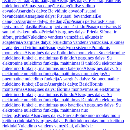
rėžimas, su dangčiu/ dangčiui
Atsarginės dalys: Pisuarai, vandens
nuleidimo rėžimas, su dangčiu/ dangčiui
Be vidinio
apvado
Atsarginės dalys: Be vidinio apvado
Pisuarai,
bevandeniai
Atsarginės dalys: Pisuarai, bevandeniai
Be
dangčio
Atsarginės dalys: Be dangčio
Pisuarų pertvaros
Pisuarų
pertvaros iš plastiko
Pisuarų pertvaros iš stiklo
Pisuarų pertvaros iš
sanitarinės keramikos
Priedai
Atsarginės dalys: Priedai
Sifonai ir
sifonų priedai
Nuleidimo vandens vamzdžiai, alkūnės ir
adapteriai
Atsarginės dalys: Nuleidimo vandens vamzdžiai, alkūnės
ir adapteriai
Tvirtinimai
Pisuarų valdymo sistemos
Potinkinis
montavimas
Atsarginės dalys: Potinkinis montavimas
Su elektronine
nuleidimo funkcija, maitinimas iš tinklo
Atsarginės dalys: Su
elektronine nuleidimo funkcija, maitinimas iš tinklo
Su elektronine
nuleidimo funkcija, maitinimas nuo baterijos
Atsarginės dalys: Su
elektronine nuleidimo funkcija, maitinimas nuo baterijos
Su
pneumatine nuleidimo funkcija
Atsarginės dalys: Su pneumatine
nuleidimo funkcija
Basic
Atsarginės dalys: Basic
Išorinis
montavimas
Atsarginės dalys: Išorinis montavimas
Su elektronine
nuleidimo funkcija, maitinimas iš tinklo
Atsarginės dalys: Su
elektronine nuleidimo funkcija, maitinimas iš tinklo
Su elektronine
nuleidimo funkcija, maitinimas nuo baterijos
Atsarginės dalys: Su
elektronine nuleidimo funkcija, maitinimas nuo
baterijos
Priedai
Atsarginės dalys: Priedai
Potinkinio montavimo ir
keitimo rinkiniai
Atsarginės dalys: Potinkinio montavimo ir keitimo
rinkiniai
Nuleidimo vandens vamzdžiai, alkūnės ir