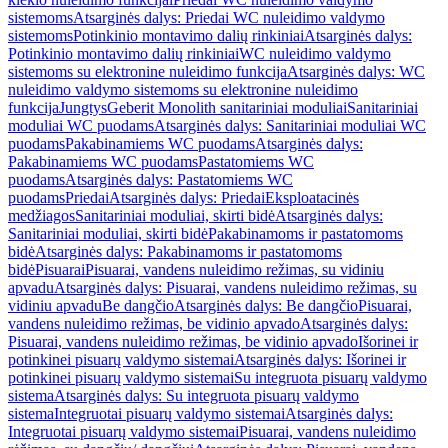
sistemoms
Atsarginės dalys: Priedai WC nuleidimo valdymo
sistemoms
Potinkinio montavimo dalių rinkiniai
Atsarginės dalys:
Potinkinio montavimo dalių rinkiniai
WC nuleidimo valdymo
sistemoms su elektronine nuleidimo funkcija
Atsarginės dalys: WC
nuleidimo valdymo sistemoms su elektronine nuleidimo
funkcija
Jungtys
Geberit Monolith sanitariniai moduliai
Sanitariniai
moduliai WC puodams
Atsarginės dalys: Sanitariniai moduliai WC
puodams
Pakabinamiems WC puodams
Atsarginės dalys:
Pakabinamiems WC puodams
Pastatomiems WC
puodams
Atsarginės dalys: Pastatomiems WC
puodams
Priedai
Atsarginės dalys: Priedai
Eksploatacinės
medžiagos
Sanitariniai moduliai, skirti bidė
Atsarginės dalys:
Sanitariniai moduliai, skirti bidė
Pakabinamoms ir pastatomoms
bidė
Atsarginės dalys: Pakabinamoms ir pastatomoms
bidė
Pisuarai
Pisuarai, vandens nuleidimo režimas, su vidiniu
apvadu
Atsarginės dalys: Pisuarai, vandens nuleidimo režimas, su
vidiniu apvadu
Be dangčio
Atsarginės dalys: Be dangčio
Pisuarai,
vandens nuleidimo režimas, be vidinio apvado
Atsarginės dalys:
Pisuarai, vandens nuleidimo režimas, be vidinio apvado
Išorinei ir
potinkinei pisuarų valdymo sistemai
Atsarginės dalys: Išorinei ir
potinkinei pisuarų valdymo sistemai
Su integruota pisuarų valdymo
sistema
Atsarginės dalys: Su integruota pisuarų valdymo
sistema
Integruotai pisuarų valdymo sistemai
Atsarginės dalys:
Integruotai pisuarų valdymo sistemai
Pisuarai, vandens nuleidimo