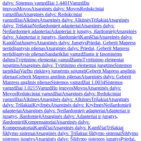
dalys: Sistemos vamzdžiai 1.4401
Vamzdžių
įmovos
Movos
Atsarginės dalys: Movos
Redukciniai
vamzdžiai
Atsarginės dalys: Redukciniai
vamzdžiai
Alkūnės
Atsarginės dalys: Alkūnės
Trišakiai
Atsarginės
dalys: Trišakiai
Neišardomieji adapteriai
Atsarginės dalys:
Neišardomieji adapteriai
Adapteriai ir jungtys, išardomieji
Atsarginės
dalys: Adapteriai ir jungtys, išardomieji
Kamščiai
Atsarginės dalys:
Kamščiai
Jungtys
Atsarginės dalys: Jungtys
Priedai, Geberit Mapress
nerūdijantysis plienas
Atsarginės dalys: Priedai, Geberit Mapress
nerūdijantysis plienas
Sandarikliai vamzdžiams ir fasoninėms
dalims
Tvirtinimo elementai vamzdžiams
Tvirtinimo elementai
jungtims
Atsarginės dalys: Tvirtinimo elementai jungtims
Sistemos
tarpikliai
Varžtų rinkinys jungėmis sujungti
Geberit Mapress anglinis
plienas
Geberit Mapress anglinis plienas
Atsarginės dalys: Geberit
Mapress anglinis plienas
Sistemos vamzdžiai 1.0034
Sistemos
vamzdžiai 1.0215
Vamzdžių įmovos
Movos
Atsarginės dalys:
Movos
Redukciniai vamzdžiai
Atsarginės dalys: Redukciniai
vamzdžiai
Alkūnės
Atsarginės dalys: Alkūnės
Trišakiai
Atsarginės
dalys: Trišakiai
Kryžmės
Atsarginės dalys: Kryžmės
Neišardomieji
adapteriai
Atsarginės dalys: Neišardomieji adapteriai
Adapteriai ir
jungtys, išardomieji
Atsarginės dalys: Adapteriai ir jungtys,
išardomieji
Kompensatoriai
Atsarginės dalys:
Kompensatoriai
Kamščiai
Atsarginės dalys: Kamščiai
Trišakiai
šildymo sistemai
Atsarginės dalys: Trišakiai šildymo sistemai
Šildymo
sistemos jungtys
Atsarginės dalys: Šildymo sistemos jungtys
Priedai,