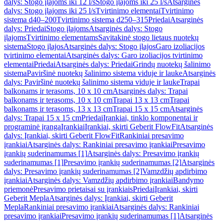
dalys: Stogo įlajoms iki 12 l/s
Stogo įlajoms iki 25 l/s
Atsarginės
dalys: Stogo įlajoms iki 25 l/s
Tvirtinimo elementai
Tvirtinimo
sistema d40–200
Tvirtinimo sistema d250–315
Priedai
Atsarginės
dalys: Priedai
Stogo įlajoms
Atsarginės dalys: Stogo
įlajoms
Tvirtinimo elementams
Savitakinė stogo lietaus nuotekų
sistema
Stogo įlajos
Atsarginės dalys: Stogo įlajos
Garo izoliacijos
tvirtinimo elementai
Atsarginės dalys: Garo izoliacijos tvirtinimo
elementai
Priedai
Atsarginės dalys: Priedai
Grindų nuotekų šalinimo
sistema
Paviršinė nuotekų šalinimo sistema viduje ir lauke
Atsarginės
dalys: Paviršinė nuotekų šalinimo sistema viduje ir lauke
Trapai
balkonams ir terasoms, 10 x 10 cm
Atsarginės dalys: Trapai
balkonams ir terasoms, 10 x 10 cm
Trapai 13 x 13 cm
Trapai
balkonams ir terasoms, 13 x 13 cm
Trapai 15 x 15 cm
Atsarginės
dalys: Trapai 15 x 15 cm
Priedai
Įrankiai, tinklo komponentai ir
programinė įranga
Įrankiai
Įrankiai, skirti Geberit FlowFit
Atsarginės
dalys: Įrankiai, skirti Geberit FlowFit
Rankiniai presavimo
įrankiai
Atsarginės dalys: Rankiniai presavimo įrankiai
Presavimo
įrankių suderinamumas [1]
Atsarginės dalys: Presavimo įrankių
suderinamumas [1]
Presavimo įrankių suderinamumas [2]
Atsarginės
dalys: Presavimo įrankių suderinamumas [2]
Vamzdžių apdirbimo
įrankiai
Atsarginės dalys: Vamzdžių apdirbimo įrankiai
Bandymo
priemonė
Presavimo prietaisai su įrankiais
Priedai
Įrankiai, skirti
Geberit Mepla
Atsarginės dalys: Įrankiai, skirti Geberit
Mepla
Rankiniai presavimo įrankiai
Atsarginės dalys: Rankiniai
presavimo įrankiai
Presavimo įrankių suderinamumas [1]
Atsarginės