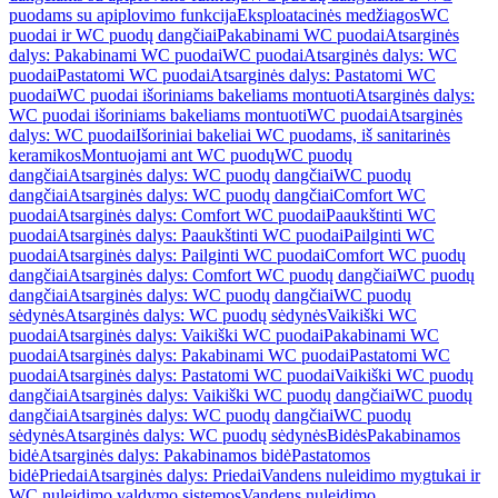
puodams su apiplovimo funkcija
Eksploatacinės medžiagos
WC
puodai ir WC puodų dangčiai
Pakabinami WC puodai
Atsarginės
dalys: Pakabinami WC puodai
WC puodai
Atsarginės dalys: WC
puodai
Pastatomi WC puodai
Atsarginės dalys: Pastatomi WC
puodai
WC puodai išoriniams bakeliams montuoti
Atsarginės dalys:
WC puodai išoriniams bakeliams montuoti
WC puodai
Atsarginės
dalys: WC puodai
Išoriniai bakeliai WC puodams, iš sanitarinės
keramikos
Montuojami ant WC puodų
WC puodų
dangčiai
Atsarginės dalys: WC puodų dangčiai
WC puodų
dangčiai
Atsarginės dalys: WC puodų dangčiai
Comfort WC
puodai
Atsarginės dalys: Comfort WC puodai
Paaukštinti WC
puodai
Atsarginės dalys: Paaukštinti WC puodai
Pailginti WC
puodai
Atsarginės dalys: Pailginti WC puodai
Comfort WC puodų
dangčiai
Atsarginės dalys: Comfort WC puodų dangčiai
WC puodų
dangčiai
Atsarginės dalys: WC puodų dangčiai
WC puodų
sėdynės
Atsarginės dalys: WC puodų sėdynės
Vaikiški WC
puodai
Atsarginės dalys: Vaikiški WC puodai
Pakabinami WC
puodai
Atsarginės dalys: Pakabinami WC puodai
Pastatomi WC
puodai
Atsarginės dalys: Pastatomi WC puodai
Vaikiški WC puodų
dangčiai
Atsarginės dalys: Vaikiški WC puodų dangčiai
WC puodų
dangčiai
Atsarginės dalys: WC puodų dangčiai
WC puodų
sėdynės
Atsarginės dalys: WC puodų sėdynės
Bidės
Pakabinamos
bidė
Atsarginės dalys: Pakabinamos bidė
Pastatomos
bidė
Priedai
Atsarginės dalys: Priedai
Vandens nuleidimo mygtukai ir
WC nuleidimo valdymo sistemos
Vandens nuleidimo