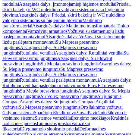
moduliai
Atsarginės dalys: Įmontuojamieji higienos moduliai
Priedai,
skirti bakelių ir WC nuleidimo valdymo sistemoms su higieniniu
plovimu
Atsarginės dalys: Priedai, skirti bakelių ir WC nuleidimo
valdymo sistemoms su higieniniu plovimu
Maitinimo
transformatoriai
Atsarginės dalys: Maitinimo transformatoriai
Tinklo
komponentai
Vamzdynų armatūros
Vožtuvai su statmenuoju lizdu
paslėptam montavimui
Atsarginės dalys: Vožtuvai su statmenuoju
lizdu paslėptam montavimui
Su Mapress presavimo
jungtimis
Atsarginės dalys: Su Mapress presavimo
jungtimis
Rutuliniai ventiliai
Atsarginės dalys: Rutuliniai ventiliai
Su
FlowFit presavimo jungtimis
Atsarginės dalys: Su FlowFit
presavimo jungtimis
Su Mepla presavimo jungtimis
Atsarginės dalys:
Su Mepla presavimo jungtimis
Su Mapress presavimo
jungtimis
Atsarginės dalys: Su Mapress presavimo
jungtimis
Rutuliniai ventiliai paslėptam montavimui
Atsarginės dalys:
Rutuliniai ventiliai paslėptam montavimui
Su FlowFit presavimo
jungtimis
Su Mepla presavimo jungtimis
Atsarginės dalys: Su Mepla
presavimo jungtimis
Su Volex presavimo jungtimis
Su jungtimis
Compact
Atsarginės dalys: Su jungtimis Compact
Atgaliniai
vožtuvai
Su Mapress presavimo jungtimis
Oro šalinimo vožtuvai
šildymo sistemai
Sparčiojo išleidimo vožtuvai
Paviršinio šildymo ir
vėsinimo sistema
Sistemos vamzdžiai
Įrengimo medžiagos
Kraštinės
izoliacinės juostos
Lipniosios juostos
Vamzdžių
fiksatoriai
Išlyginamojo sluoksnio priedai
Deformacinės
siūlės
Vamzdžio alkūnės atramos
Skirstomosios spintos
Skirstomosios