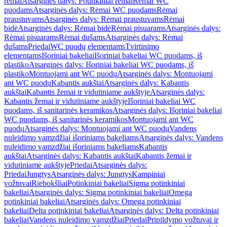
rėmai
Atsarginės dalys: Potinkiniai rėmai
Rėmai WC
puodams
Atsarginės dalys: Rėmai WC puodams
Rėmai
praustuvams
Atsarginės dalys: Rėmai praustuvams
Rėmai
bidė
Atsarginės dalys: Rėmai bidė
Rėmai pisuarams
Atsarginės dalys:
Rėmai pisuarams
Rėmai dušams
Atsarginės dalys: Rėmai
dušams
Priedai
WC puodų elementams
Tvirtinimo
elementams
Išoriniai bakeliai
Išoriniai bakeliai WC puodams, iš
plastiko
Atsarginės dalys: Išoriniai bakeliai WC puodams, iš
plastiko
Montuojami ant WC puodų
Atsarginės dalys: Montuojami
ant WC puodų
Kabantis aukštai
Atsarginės dalys: Kabantis
aukštai
Kabantis žemai ir vidutiniame aukštyje
Atsarginės dalys:
Kabantis žemai ir vidutiniame aukštyje
Išoriniai bakeliai WC
puodams, iš sanitarinės keramikos
Atsarginės dalys: Išoriniai bakeliai
WC puodams, iš sanitarinės keramikos
Montuojami ant WC
puodų
Atsarginės dalys: Montuojami ant WC puodų
Vandens
nuleidimo vamzdžiai išoriniams bakeliams
Atsarginės dalys: Vandens
nuleidimo vamzdžiai išoriniams bakeliams
Kabantis
aukštai
Atsarginės dalys: Kabantis aukštai
Kabantis žemai ir
vidutiniame aukštyje
Priedai
Atsarginės dalys:
Priedai
Jungtys
Atsarginės dalys: Jungtys
Kampiniai
vožtuvai
Riebokšliai
Potinkiniai bakeliai
Sigma potinkiniai
bakeliai
Atsarginės dalys: Sigma potinkiniai bakeliai
Omega
potinkiniai bakeliai
Atsarginės dalys: Omega potinkiniai
bakeliai
Delta potinkiniai bakeliai
Atsarginės dalys: Delta potinkiniai
bakeliai
Vandens nuleidimo vamzdžiai
Priedai
Pripildymo vožtuvai ir