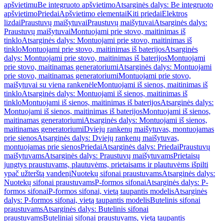
apšvietimu
Be integruoto apšvietimo
Atsarginės dalys: Be integruoto
apšvietimo
Priedai
Apšvietimo elementai
Kiti priedai
Elektros
lizdai
Praustuvų maišytuvai
Praustuvų maišytuvai
Atsarginės dalys:
Praustuvų maišytuvai
Montuojami prie stovo, maitinimas iš
tinklo
Atsarginės dalys: Montuojami prie stovo, maitinimas iš
tinklo
Montuojami prie stovo, maitinimas iš baterijos
Atsarginės
dalys: Montuojami prie stovo, maitinimas iš baterijos
Montuojami
prie stovo, maitinamas generatoriumi
Atsarginės dalys: Montuojami
prie stovo, maitinamas generatoriumi
Montuojami prie stovo,
maišytuvai su viena rankenėle
Montuojami iš sienos, maitinimas iš
tinklo
Atsarginės dalys: Montuojami iš sienos, maitinimas iš
tinklo
Montuojami iš sienos, maitinimas iš baterijos
Atsarginės dalys:
Montuojami iš sienos, maitinimas iš baterijos
Montuojami iš sienos,
maitinamas generatoriumi
Atsarginės dalys: Montuojami iš sienos,
maitinamas generatoriumi
Dviejų rankenų maišytuvas, montuojamas
prie sienos
Atsarginės dalys: Dviejų rankenų maišytuvas,
montuojamas prie sienos
Priedai
Atsarginės dalys: Priedai
Praustuvų
maišytuvams
Atsarginės dalys: Praustuvų maišytuvams
Prietaisų
jungtys praustuvams, plautuvėms, prietaisams ir plautuvėms išpilti
ypač užterštą vandenį
Nuotekų sifonai praustuvams
Atsarginės dalys:
Nuotekų sifonai praustuvams
P-formos sifonai
Atsarginės dalys: P-
formos sifonai
P-formos sifonai, vietą taupantis modelis
Atsarginės
dalys: P-formos sifonai, vietą taupantis modelis
Butelinis sifonai
praustuvams
Atsarginės dalys: Butelinis sifonai
praustuvams
Buteliniai sifonai praustuvams, vietą taupantis