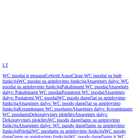
LT
WC puodai ir pisuarai
Geberit AquaClean WC puodai su bidė
funkcija
WC puodai su apiplovimo funkcija
Atsarginės dalys: WC
puodai su apiplovimo funkcija
Pakabinami WC puodai
Atsarginės
dalys: Pakabinami WC puodai
Pastatomi WC puodai
Atsarginės
dalys: Pastatomi WC puodai
WC puodo dangčiai su apiplovimo
funkcija
Atsarginės dalys: WC puodo dangčiai su apiplovimo
funkcija
Keraminiams WC puodams
Atsarginės dalys: Keraminiams
WC puodams
Dekoratyvinės plokštės
Atsarginės dalys:
Dekoratyvinės plokštės
WC puodų dangčiams su apiplovimo
funkcija
Atsarginės dalys: WC puodų dangčiams su apiplovimo
funkcija
Priedai
WC puodams su apiplovimo funkcija
WC puodų
dangčiams su apiplovimo funkcija
WC puodų dangčiams ir WC