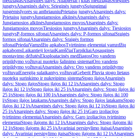
medžiagas
Atsarginės dalys: Adapteriai į kitas medžiagas
Srieginės
jungtys
Atsarginės dalys: Srieginės jungtys
Sujungimai
jungėmis
Įvorės su antbriauniu
Prietaisų jungtys
Atsarginės dalys:
Prietaisų jungtys
Jungiamosios alkūnės
Atsarginės dalys:
Jungiamosios alkūnės
Jungiamosios movos
Atsarginės dalys:
Jungiamosios movos
Tiesiosios jungtys
Atsarginės dalys: Tiesiosios
jungtys
P-formos sifonai
Atsarginės dalys: P-formos sifonai
Sraigės
formos sifonai
Atsarginės dalys: Sraigės formos
sifonai
Priedai
Vamzdžių apkabos
Tvirtinimo elementai vamzdžių
apkaboms
Laikantieji loviai
Kamščiai
Tarpikliai
Apsauginės
montavimo dėžutės
Eksploatacinės medžiagos
Oro vandens
pripildymo vožtuvai nuotekų šalinimo sistemai
Oro vandens
pripildymo vožtuvai
Atsarginės dalys: Oro vandens pripildymo
vožtuvai
Energiją sulaikantys vožtuvai
Geberit Pluvia stogo lietaus
nuotekų surinkimo ir nukreipimo sistema
Stogo įlajos
Atsarginės
dalys: Stogo įlajos
Stogo įlajos iki 12 l/s
Atsarginės dalys: Stogo
įlajos iki 12 l/s
Stogo įlajos iki 25 l/s
Atsarginės dalys: Stogo įlajos iki
25 l/s
Stogo įlajos iki 100 l/s
Atsarginės dalys: Stogo įlajos iki 100
l/s
Stogo įlajos latakams
Atsarginės dalys: Stogo įlajos latakams
Stogo
įlajos iki 12 l/s
Atsarginės dalys: Stogo įlajos iki 12 l/s
Stogo įlajos iki
25 l/s
Atsarginės dalys: Stogo įlajos iki 25 l/s
Garo izoliacijos
tvirtinimo elementai
Atsarginės dalys: Garo izoliacijos tvirtinimo
elementai
Stogo įlajoms iki 12 l/s
Atsarginės dalys: Stogo įlajoms iki
12 l/s
Stogo įlajoms iki 25 l/s
Avariniai persipylimo įtaisai
Atsarginės
dalys: Avariniai persipylimo įtaisai
Stogo įlajoms iki 12 l/s
Atsarginės