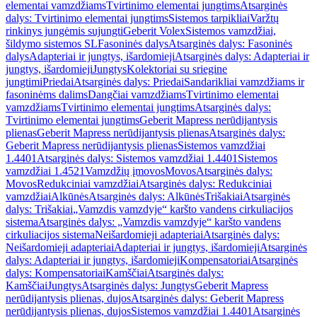
elementai vamzdžiams
Tvirtinimo elementai jungtims
Atsarginės
dalys: Tvirtinimo elementai jungtims
Sistemos tarpikliai
Varžtų
rinkinys jungėmis sujungti
Geberit Volex
Sistemos vamzdžiai,
šildymo sistemos SL
Fasoninės dalys
Atsarginės dalys: Fasoninės
dalys
Adapteriai ir jungtys, išardomieji
Atsarginės dalys: Adapteriai ir
jungtys, išardomieji
Jungtys
Kolektoriai su sriegine
jungtimi
Priedai
Atsarginės dalys: Priedai
Sandarikliai vamzdžiams ir
fasoninėms dalims
Dangčiai vamzdžiams
Tvirtinimo elementai
vamzdžiams
Tvirtinimo elementai jungtims
Atsarginės dalys:
Tvirtinimo elementai jungtims
Geberit Mapress nerūdijantysis
plienas
Geberit Mapress nerūdijantysis plienas
Atsarginės dalys:
Geberit Mapress nerūdijantysis plienas
Sistemos vamzdžiai
1.4401
Atsarginės dalys: Sistemos vamzdžiai 1.4401
Sistemos
vamzdžiai 1.4521
Vamzdžių įmovos
Movos
Atsarginės dalys:
Movos
Redukciniai vamzdžiai
Atsarginės dalys: Redukciniai
vamzdžiai
Alkūnės
Atsarginės dalys: Alkūnės
Trišakiai
Atsarginės
dalys: Trišakiai
„Vamzdis vamzdyje“ karšto vandens cirkuliacijos
sistema
Atsarginės dalys: „Vamzdis vamzdyje“ karšto vandens
cirkuliacijos sistema
Neišardomieji adapteriai
Atsarginės dalys:
Neišardomieji adapteriai
Adapteriai ir jungtys, išardomieji
Atsarginės
dalys: Adapteriai ir jungtys, išardomieji
Kompensatoriai
Atsarginės
dalys: Kompensatoriai
Kamščiai
Atsarginės dalys:
Kamščiai
Jungtys
Atsarginės dalys: Jungtys
Geberit Mapress
nerūdijantysis plienas, dujos
Atsarginės dalys: Geberit Mapress
nerūdijantysis plienas, dujos
Sistemos vamzdžiai 1.4401
Atsarginės