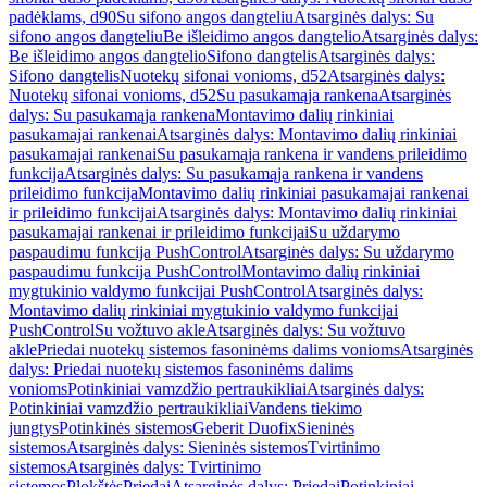
padėklams, d90
Su sifono angos dangteliu
Atsarginės dalys: Su
sifono angos dangteliu
Be išleidimo angos dangtelio
Atsarginės dalys:
Be išleidimo angos dangtelio
Sifono dangtelis
Atsarginės dalys:
Sifono dangtelis
Nuotekų sifonai vonioms, d52
Atsarginės dalys:
Nuotekų sifonai vonioms, d52
Su pasukamąja rankena
Atsarginės
dalys: Su pasukamąja rankena
Montavimo dalių rinkiniai
pasukamajai rankenai
Atsarginės dalys: Montavimo dalių rinkiniai
pasukamajai rankenai
Su pasukamąja rankena ir vandens prileidimo
funkcija
Atsarginės dalys: Su pasukamąja rankena ir vandens
prileidimo funkcija
Montavimo dalių rinkiniai pasukamajai rankenai
ir prileidimo funkcijai
Atsarginės dalys: Montavimo dalių rinkiniai
pasukamajai rankenai ir prileidimo funkcijai
Su uždarymo
paspaudimu funkcija PushControl
Atsarginės dalys: Su uždarymo
paspaudimu funkcija PushControl
Montavimo dalių rinkiniai
mygtukinio valdymo funkcijai PushControl
Atsarginės dalys:
Montavimo dalių rinkiniai mygtukinio valdymo funkcijai
PushControl
Su vožtuvo akle
Atsarginės dalys: Su vožtuvo
akle
Priedai nuotekų sistemos fasoninėms dalims vonioms
Atsarginės
dalys: Priedai nuotekų sistemos fasoninėms dalims
vonioms
Potinkiniai vamzdžio pertraukikliai
Atsarginės dalys:
Potinkiniai vamzdžio pertraukikliai
Vandens tiekimo
jungtys
Potinkinės sistemos
Geberit Duofix
Sieninės
sistemos
Atsarginės dalys: Sieninės sistemos
Tvirtinimo
sistemos
Atsarginės dalys: Tvirtinimo
sistemos
Plokštės
Priedai
Atsarginės dalys: Priedai
Potinkiniai