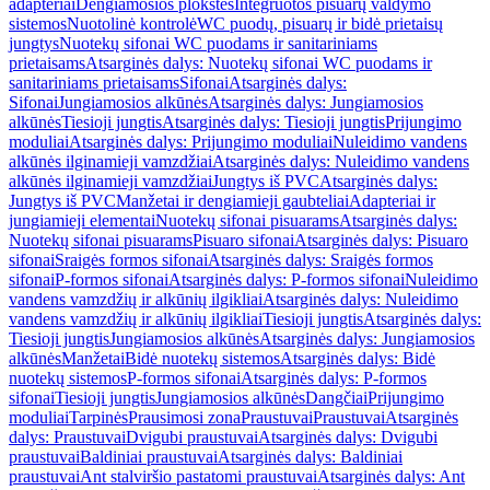
adapteriai
Dengiamosios plokštės
Integruotos pisuarų valdymo
sistemos
Nuotolinė kontrolė
WC puodų, pisuarų ir bidė prietaisų
jungtys
Nuotekų sifonai WC puodams ir sanitariniams
prietaisams
Atsarginės dalys: Nuotekų sifonai WC puodams ir
sanitariniams prietaisams
Sifonai
Atsarginės dalys:
Sifonai
Jungiamosios alkūnės
Atsarginės dalys: Jungiamosios
alkūnės
Tiesioji jungtis
Atsarginės dalys: Tiesioji jungtis
Prijungimo
moduliai
Atsarginės dalys: Prijungimo moduliai
Nuleidimo vandens
alkūnės ilginamieji vamzdžiai
Atsarginės dalys: Nuleidimo vandens
alkūnės ilginamieji vamzdžiai
Jungtys iš PVC
Atsarginės dalys:
Jungtys iš PVC
Manžetai ir dengiamieji gaubteliai
Adapteriai ir
jungiamieji elementai
Nuotekų sifonai pisuarams
Atsarginės dalys:
Nuotekų sifonai pisuarams
Pisuaro sifonai
Atsarginės dalys: Pisuaro
sifonai
Sraigės formos sifonai
Atsarginės dalys: Sraigės formos
sifonai
P-formos sifonai
Atsarginės dalys: P-formos sifonai
Nuleidimo
vandens vamzdžių ir alkūnių ilgikliai
Atsarginės dalys: Nuleidimo
vandens vamzdžių ir alkūnių ilgikliai
Tiesioji jungtis
Atsarginės dalys:
Tiesioji jungtis
Jungiamosios alkūnės
Atsarginės dalys: Jungiamosios
alkūnės
Manžetai
Bidė nuotekų sistemos
Atsarginės dalys: Bidė
nuotekų sistemos
P-formos sifonai
Atsarginės dalys: P-formos
sifonai
Tiesioji jungtis
Jungiamosios alkūnės
Dangčiai
Prijungimo
moduliai
Tarpinės
Prausimosi zona
Praustuvai
Praustuvai
Atsarginės
dalys: Praustuvai
Dvigubi praustuvai
Atsarginės dalys: Dvigubi
praustuvai
Baldiniai praustuvai
Atsarginės dalys: Baldiniai
praustuvai
Ant stalviršio pastatomi praustuvai
Atsarginės dalys: Ant