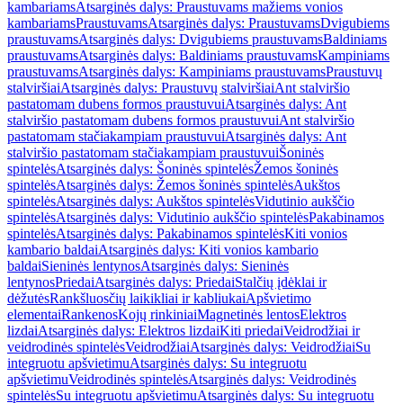
kambariams
Atsarginės dalys: Praustuvams mažiems vonios
kambariams
Praustuvams
Atsarginės dalys: Praustuvams
Dvigubiems
praustuvams
Atsarginės dalys: Dvigubiems praustuvams
Baldiniams
praustuvams
Atsarginės dalys: Baldiniams praustuvams
Kampiniams
praustuvams
Atsarginės dalys: Kampiniams praustuvams
Praustuvų
stalviršiai
Atsarginės dalys: Praustuvų stalviršiai
Ant stalviršio
pastatomam dubens formos praustuvui
Atsarginės dalys: Ant
stalviršio pastatomam dubens formos praustuvui
Ant stalviršio
pastatomam stačiakampiam praustuvui
Atsarginės dalys: Ant
stalviršio pastatomam stačiakampiam praustuvui
Šoninės
spintelės
Atsarginės dalys: Šoninės spintelės
Žemos šoninės
spintelės
Atsarginės dalys: Žemos šoninės spintelės
Aukštos
spintelės
Atsarginės dalys: Aukštos spintelės
Vidutinio aukščio
spintelės
Atsarginės dalys: Vidutinio aukščio spintelės
Pakabinamos
spintelės
Atsarginės dalys: Pakabinamos spintelės
Kiti vonios
kambario baldai
Atsarginės dalys: Kiti vonios kambario
baldai
Sieninės lentynos
Atsarginės dalys: Sieninės
lentynos
Priedai
Atsarginės dalys: Priedai
Stalčių įdėklai ir
dėžutės
Rankšluosčių laikikliai ir kabliukai
Apšvietimo
elementai
Rankenos
Kojų rinkiniai
Magnetinės lentos
Elektros
lizdai
Atsarginės dalys: Elektros lizdai
Kiti priedai
Veidrodžiai ir
veidrodinės spintelės
Veidrodžiai
Atsarginės dalys: Veidrodžiai
Su
integruotu apšvietimu
Atsarginės dalys: Su integruotu
apšvietimu
Veidrodinės spintelės
Atsarginės dalys: Veidrodinės
spintelės
Su integruotu apšvietimu
Atsarginės dalys: Su integruotu