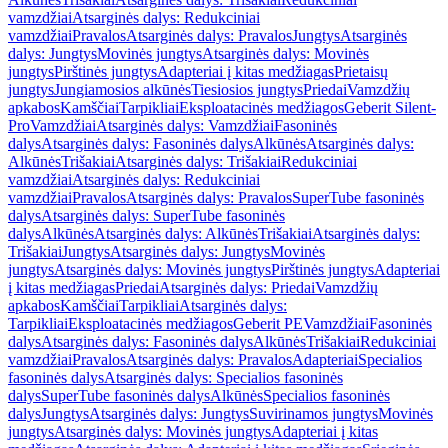
vamzdžiai
Atsarginės dalys: Redukciniai
vamzdžiai
Pravalos
Atsarginės dalys: Pravalos
Jungtys
Atsarginės
dalys: Jungtys
Movinės jungtys
Atsarginės dalys: Movinės
jungtys
Pirštinės jungtys
Adapteriai į kitas medžiagas
Prietaisų
jungtys
Jungiamosios alkūnės
Tiesiosios jungtys
Priedai
Vamzdžių
apkabos
Kamščiai
Tarpikliai
Eksploatacinės medžiagos
Geberit Silent-
Pro
Vamzdžiai
Atsarginės dalys: Vamzdžiai
Fasoninės
dalys
Atsarginės dalys: Fasoninės dalys
Alkūnės
Atsarginės dalys:
Alkūnės
Trišakiai
Atsarginės dalys: Trišakiai
Redukciniai
vamzdžiai
Atsarginės dalys: Redukciniai
vamzdžiai
Pravalos
Atsarginės dalys: Pravalos
SuperTube fasoninės
dalys
Atsarginės dalys: SuperTube fasoninės
dalys
Alkūnės
Atsarginės dalys: Alkūnės
Trišakiai
Atsarginės dalys:
Trišakiai
Jungtys
Atsarginės dalys: Jungtys
Movinės
jungtys
Atsarginės dalys: Movinės jungtys
Pirštinės jungtys
Adapteriai
į kitas medžiagas
Priedai
Atsarginės dalys: Priedai
Vamzdžių
apkabos
Kamščiai
Tarpikliai
Atsarginės dalys:
Tarpikliai
Eksploatacinės medžiagos
Geberit PE
Vamzdžiai
Fasoninės
dalys
Atsarginės dalys: Fasoninės dalys
Alkūnės
Trišakiai
Redukciniai
vamzdžiai
Pravalos
Atsarginės dalys: Pravalos
Adapteriai
Specialios
fasoninės dalys
Atsarginės dalys: Specialios fasoninės
dalys
SuperTube fasoninės dalys
Alkūnės
Specialios fasoninės
dalys
Jungtys
Atsarginės dalys: Jungtys
Suvirinamos jungtys
Movinės
jungtys
Atsarginės dalys: Movinės jungtys
Adapteriai į kitas