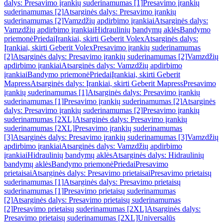
dalys: Presavimo įrankių suderinamumas [1]
Presavimo įrankių
suderinamumas [2]
Atsarginės dalys: Presavimo įrankių
suderinamumas [2]
Vamzdžių apdirbimo įrankiai
Atsarginės dalys:
Vamzdžių apdirbimo įrankiai
Hidraulinių bandymų aklės
Bandymo
priemonė
Priedai
Įrankiai, skirti Geberit Volex
Atsarginės dalys:
Įrankiai, skirti Geberit Volex
Presavimo įrankių suderinamumas
[2]
Atsarginės dalys: Presavimo įrankių suderinamumas [2]
Vamzdžių
apdirbimo įrankiai
Atsarginės dalys: Vamzdžių apdirbimo
įrankiai
Bandymo priemonė
Priedai
Įrankiai, skirti Geberit
Mapress
Atsarginės dalys: Įrankiai, skirti Geberit Mapress
Presavimo
įrankių suderinamumas [1]
Atsarginės dalys: Presavimo įrankių
suderinamumas [1]
Presavimo įrankių suderinamumas [2]
Atsarginės
dalys: Presavimo įrankių suderinamumas [2]
Presavimo įrankių
suderinamumas [2XL]
Atsarginės dalys: Presavimo įrankių
suderinamumas [2XL]
Presavimo įrankių suderinamumas
[3]
Atsarginės dalys: Presavimo įrankių suderinamumas [3]
Vamzdžių
apdirbimo įrankiai
Atsarginės dalys: Vamzdžių apdirbimo
įrankiai
Hidraulinių bandymų aklės
Atsarginės dalys: Hidraulinių
bandymų aklės
Bandymo priemonė
Priedai
Presavimo
prietaisai
Atsarginės dalys: Presavimo prietaisai
Presavimo prietaisų
suderinamumas [1]
Atsarginės dalys: Presavimo prietaisų
suderinamumas [1]
Presavimo prietaisų suderinamumas
[2]
Atsarginės dalys: Presavimo prietaisų suderinamumas
[2]
Presavimo prietaisų suderinamumas [2XL]
Atsarginės dalys:
Presavimo prietaisų suderinamumas [2XL]
Universalūs