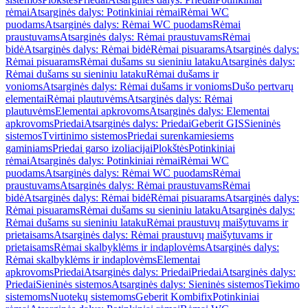
rėmai
Atsarginės dalys: Potinkiniai rėmai
Rėmai WC
puodams
Atsarginės dalys: Rėmai WC puodams
Rėmai
praustuvams
Atsarginės dalys: Rėmai praustuvams
Rėmai
bidė
Atsarginės dalys: Rėmai bidė
Rėmai pisuarams
Atsarginės dalys:
Rėmai pisuarams
Rėmai dušams su sieniniu lataku
Atsarginės dalys:
Rėmai dušams su sieniniu lataku
Rėmai dušams ir
vonioms
Atsarginės dalys: Rėmai dušams ir vonioms
Dušo pertvarų
elementai
Rėmai plautuvėms
Atsarginės dalys: Rėmai
plautuvėms
Elementai apkrovoms
Atsarginės dalys: Elementai
apkrovoms
Priedai
Atsarginės dalys: Priedai
Geberit GIS
Sieninės
sistemos
Tvirtinimo sistemos
Priedai surenkamiesiems
gaminiams
Priedai garso izoliacijai
Plokštės
Potinkiniai
rėmai
Atsarginės dalys: Potinkiniai rėmai
Rėmai WC
puodams
Atsarginės dalys: Rėmai WC puodams
Rėmai
praustuvams
Atsarginės dalys: Rėmai praustuvams
Rėmai
bidė
Atsarginės dalys: Rėmai bidė
Rėmai pisuarams
Atsarginės dalys:
Rėmai pisuarams
Rėmai dušams su sieniniu lataku
Atsarginės dalys:
Rėmai dušams su sieniniu lataku
Rėmai praustuvų maišytuvams ir
prietaisams
Atsarginės dalys: Rėmai praustuvų maišytuvams ir
prietaisams
Rėmai skalbyklėms ir indaplovėms
Atsarginės dalys:
Rėmai skalbyklėms ir indaplovėms
Elementai
apkrovoms
Priedai
Atsarginės dalys: Priedai
Priedai
Atsarginės dalys:
Priedai
Sieninės sistemos
Atsarginės dalys: Sieninės sistemos
Tiekimo
sistemoms
Nuotekų sistemoms
Geberit Kombifix
Potinkiniai