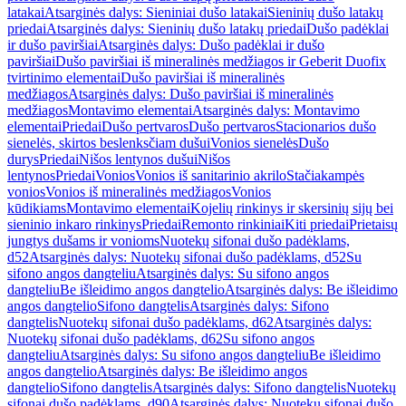
latakai
Atsarginės dalys: Sieniniai dušo latakai
Sieninių dušo latakų
priedai
Atsarginės dalys: Sieninių dušo latakų priedai
Dušo padėklai
ir dušo paviršiai
Atsarginės dalys: Dušo padėklai ir dušo
paviršiai
Dušo paviršiai iš mineralinės medžiagos ir Geberit Duofix
tvirtinimo elementai
Dušo paviršiai iš mineralinės
medžiagos
Atsarginės dalys: Dušo paviršiai iš mineralinės
medžiagos
Montavimo elementai
Atsarginės dalys: Montavimo
elementai
Priedai
Dušo pertvaros
Dušo pertvaros
Stacionarios dušo
sienelės, skirtos beslenksčiam dušui
Vonios sienelės
Dušo
durys
Priedai
Nišos lentynos dušui
Nišos
lentynos
Priedai
Vonios
Vonios iš sanitarinio akrilo
Stačiakampės
vonios
Vonios iš mineralinės medžiagos
Vonios
kūdikiams
Montavimo elementai
Kojelių rinkinys ir skersinių sijų bei
sieninio inkaro rinkinys
Priedai
Remonto rinkiniai
Kiti priedai
Prietaisų
jungtys dušams ir vonioms
Nuotekų sifonai dušo padėklams,
d52
Atsarginės dalys: Nuotekų sifonai dušo padėklams, d52
Su
sifono angos dangteliu
Atsarginės dalys: Su sifono angos
dangteliu
Be išleidimo angos dangtelio
Atsarginės dalys: Be išleidimo
angos dangtelio
Sifono dangtelis
Atsarginės dalys: Sifono
dangtelis
Nuotekų sifonai dušo padėklams, d62
Atsarginės dalys:
Nuotekų sifonai dušo padėklams, d62
Su sifono angos
dangteliu
Atsarginės dalys: Su sifono angos dangteliu
Be išleidimo
angos dangtelio
Atsarginės dalys: Be išleidimo angos
dangtelio
Sifono dangtelis
Atsarginės dalys: Sifono dangtelis
Nuotekų
sifonai dušo padėklams, d90
Atsarginės dalys: Nuotekų sifonai dušo