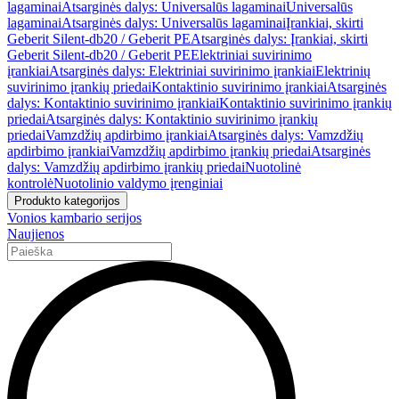
lagaminai
Atsarginės dalys: Universalūs lagaminai
Universalūs
lagaminai
Atsarginės dalys: Universalūs lagaminai
Įrankiai, skirti
Geberit Silent-db20 / Geberit PE
Atsarginės dalys: Įrankiai, skirti
Geberit Silent-db20 / Geberit PE
Elektriniai suvirinimo
įrankiai
Atsarginės dalys: Elektriniai suvirinimo įrankiai
Elektrinių
suvirinimo įrankių priedai
Kontaktinio suvirinimo įrankiai
Atsarginės
dalys: Kontaktinio suvirinimo įrankiai
Kontaktinio suvirinimo įrankių
priedai
Atsarginės dalys: Kontaktinio suvirinimo įrankių
priedai
Vamzdžių apdirbimo įrankiai
Atsarginės dalys: Vamzdžių
apdirbimo įrankiai
Vamzdžių apdirbimo įrankių priedai
Atsarginės
dalys: Vamzdžių apdirbimo įrankių priedai
Nuotolinė
kontrolė
Nuotolinio valdymo įrenginiai
Produkto kategorijos
Vonios kambario serijos
Naujienos