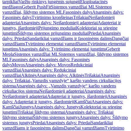
tarpikliai
Varžtų rinkinys jungėmis sujungti
Eksploatacinės
medžiagos
Geberit PushFit
Sistemos vamzdžiai ML
Sistemos
vamzdžiai, šildymo sistemos ML
Fasoninės dalys
Atsarginės dalys:
Fasoninės dalys
Tvirtinimo kronšteinas
Trišakiai
Neišardomieji
adapteriai
Atsarginės dalys: Neišardomieji adapteriai
Adapteriai ir
jungtys, išardomieji
Prijungimo moduliai
Kolektoriai su sriegine
jungtimi
Šildymo sistemos prijungimo moduliai
Priedai
Atsarginės
dalys: Priedai
Sandarikliai vamzdžiams ir fasoninėms dalims
Dangčiai
vamzdžiams
Tvirtinimo elementai vamzdžiams
Tvirtinimo elementai
jungtims
Atsarginės dalys: Tvirtinimo elementai jungtims
Geberit
Mepla
Sistemos vamzdžiai ML
Sistemos vamzdžiai, šildymo sistemos
ML
Fasoninės dalys
Atsarginės dalys: Fasoninės
dalys
Movos
Atsarginės dalys: Movos
Redukciniai
vamzdžiai
Atsarginės dalys: Redukciniai
vamzdžiai
Alkūnės
Atsarginės dalys: Alkūnės
Trišakiai
Atsarginės
dalys: Trišakiai
„Vamzdis vamzdyje“ karšto vandens cirkuliacijos
sistema
Atsarginės dalys: „Vamzdis vamzdyje“ karšto vandens
cirkuliacijos sistema
Neišardomieji adapteriai
Atsarginės dalys:
Neišardomieji adapteriai
Adapteriai ir jungtys, išardomieji
Atsarginės
dalys: Adapteriai ir jungtys, išardomieji
Kamščiai
Atsarginės dalys:
Kamščiai
Jungtys
Atsarginės dalys: Jungtys
Kolektoriai su sriegine
jungtimi
Trišakiai šildymo sistemai
Atsarginės dalys: Trišakiai
šildymo sistemai
Šildymo sistemos jungtys
Atsarginės dalys: Šildymo
sistemos jungtys
Priedai
Atsarginės dalys: Priedai
Sandarikliai
vamzdžiams ir fasoninėms dalims
Dangčiai vamzdžiams
Tvirtinimo