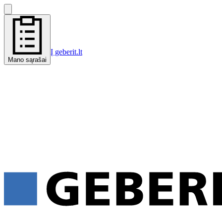
Į geberit.lt
Mano sąrašai