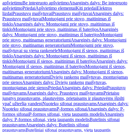
apšvietimu
Be integruoto apšvietimo
Atsarginės dalys: Be integruoto
apšvietimo
Priedai
Apšvietimo elementai
Kiti priedai
Elektros
lizdai
Praustuvų maišytuvai
Praustuvų maišytuvai
Atsarginės dalys:
Praustuvų maišytuvai
Montuojami prie stovo, maitinimas iš
tinklo
Atsarginės dalys: Montuojami prie stovo, maitinimas iš
tinklo
Montuojami prie stovo, maitinimas iš baterijos
Atsarginės
dalys: Montuojami prie stovo, maitinimas iš baterijos
Montuojami
prie stovo, maitinamas generatoriumi
Atsarginės dalys: Montuojami
prie stovo, maitinamas generatoriumi
Montuojami prie stovo,
maišytuvai su viena rankenėle
Montuojami iš sienos, maitinimas iš
tinklo
Atsarginės dalys: Montuojami iš sienos, maitinimas iš
tinklo
Montuojami iš sienos, maitinimas iš baterijos
Atsarginės dalys:
Montuojami iš sienos, maitinimas iš baterijos
Montuojami iš sienos,
maitinamas generatoriumi
Atsarginės dalys: Montuojami iš sienos,
maitinamas generatoriumi
Dviejų rankenų maišytuvas, montuojamas
prie sienos
Atsarginės dalys: Dviejų rankenų maišytuvas,
montuojamas prie sienos
Priedai
Atsarginės dalys: Priedai
Praustuvų
maišytuvams
Atsarginės dalys: Praustuvų maišytuvams
Prietaisų
jungtys praustuvams, plautuvėms, prietaisams ir plautuvėms išpilti
ypač užterštą vandenį
Nuotekų sifonai praustuvams
Atsarginės dalys:
Nuotekų sifonai praustuvams
P-formos sifonai
Atsarginės dalys: P-
formos sifonai
P-formos sifonai, vietą taupantis modelis
Atsarginės
dalys: P-formos sifonai, vietą taupantis modelis
Butelinis sifonai
praustuvams
Atsarginės dalys: Butelinis sifonai
praustuvams
Buteliniai sifonai praustuvams, vietą taupantis