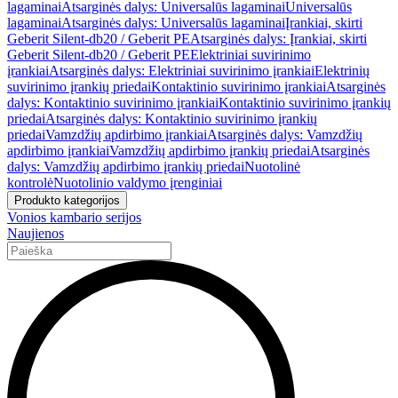
lagaminai
Atsarginės dalys: Universalūs lagaminai
Universalūs
lagaminai
Atsarginės dalys: Universalūs lagaminai
Įrankiai, skirti
Geberit Silent-db20 / Geberit PE
Atsarginės dalys: Įrankiai, skirti
Geberit Silent-db20 / Geberit PE
Elektriniai suvirinimo
įrankiai
Atsarginės dalys: Elektriniai suvirinimo įrankiai
Elektrinių
suvirinimo įrankių priedai
Kontaktinio suvirinimo įrankiai
Atsarginės
dalys: Kontaktinio suvirinimo įrankiai
Kontaktinio suvirinimo įrankių
priedai
Atsarginės dalys: Kontaktinio suvirinimo įrankių
priedai
Vamzdžių apdirbimo įrankiai
Atsarginės dalys: Vamzdžių
apdirbimo įrankiai
Vamzdžių apdirbimo įrankių priedai
Atsarginės
dalys: Vamzdžių apdirbimo įrankių priedai
Nuotolinė
kontrolė
Nuotolinio valdymo įrenginiai
Produkto kategorijos
Vonios kambario serijos
Naujienos