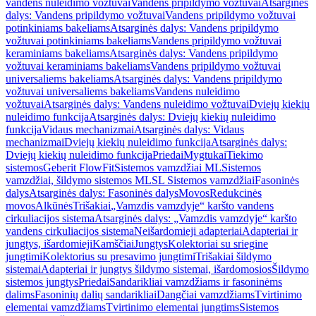
vandens nuleidimo vožtuvai
Vandens pripildymo vožtuvai
Atsarginės
dalys: Vandens pripildymo vožtuvai
Vandens pripildymo vožtuvai
potinkiniams bakeliams
Atsarginės dalys: Vandens pripildymo
vožtuvai potinkiniams bakeliams
Vandens pripildymo vožtuvai
keraminiams bakeliams
Atsarginės dalys: Vandens pripildymo
vožtuvai keraminiams bakeliams
Vandens pripildymo vožtuvai
universaliems bakeliams
Atsarginės dalys: Vandens pripildymo
vožtuvai universaliems bakeliams
Vandens nuleidimo
vožtuvai
Atsarginės dalys: Vandens nuleidimo vožtuvai
Dviejų kiekių
nuleidimo funkcija
Atsarginės dalys: Dviejų kiekių nuleidimo
funkcija
Vidaus mechanizmai
Atsarginės dalys: Vidaus
mechanizmai
Dviejų kiekių nuleidimo funkcija
Atsarginės dalys:
Dviejų kiekių nuleidimo funkcija
Priedai
Mygtukai
Tiekimo
sistemos
Geberit FlowFit
Sistemos vamzdžiai ML
Sistemos
vamzdžiai, šildymo sistemos ML
SL Sistemos vamzdžiai
Fasoninės
dalys
Atsarginės dalys: Fasoninės dalys
Movos
Redukcinės
movos
Alkūnės
Trišakiai
„Vamzdis vamzdyje“ karšto vandens
cirkuliacijos sistema
Atsarginės dalys: „Vamzdis vamzdyje“ karšto
vandens cirkuliacijos sistema
Neišardomieji adapteriai
Adapteriai ir
jungtys, išardomieji
Kamščiai
Jungtys
Kolektoriai su sriegine
jungtimi
Kolektorius su presavimo jungtimi
Trišakiai šildymo
sistemai
Adapteriai ir jungtys šildymo sistemai, išardomosios
Šildymo
sistemos jungtys
Priedai
Sandarikliai vamzdžiams ir fasoninėms
dalims
Fasoninių dalių sandarikliai
Dangčiai vamzdžiams
Tvirtinimo
elementai vamzdžiams
Tvirtinimo elementai jungtims
Sistemos