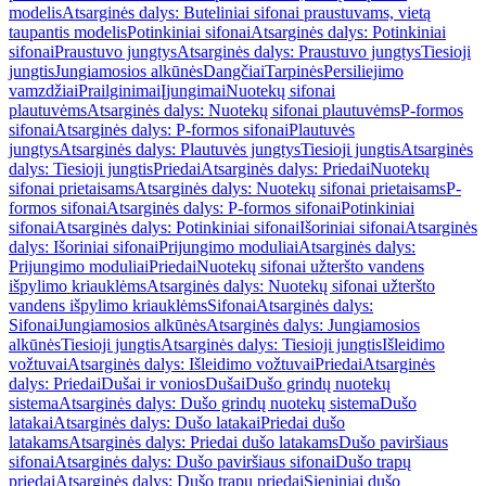
modelis
Atsarginės dalys: Buteliniai sifonai praustuvams, vietą
taupantis modelis
Potinkiniai sifonai
Atsarginės dalys: Potinkiniai
sifonai
Praustuvo jungtys
Atsarginės dalys: Praustuvo jungtys
Tiesioji
jungtis
Jungiamosios alkūnės
Dangčiai
Tarpinės
Persiliejimo
vamzdžiai
Prailginimai
Įjungimai
Nuotekų sifonai
plautuvėms
Atsarginės dalys: Nuotekų sifonai plautuvėms
P-formos
sifonai
Atsarginės dalys: P-formos sifonai
Plautuvės
jungtys
Atsarginės dalys: Plautuvės jungtys
Tiesioji jungtis
Atsarginės
dalys: Tiesioji jungtis
Priedai
Atsarginės dalys: Priedai
Nuotekų
sifonai prietaisams
Atsarginės dalys: Nuotekų sifonai prietaisams
P-
formos sifonai
Atsarginės dalys: P-formos sifonai
Potinkiniai
sifonai
Atsarginės dalys: Potinkiniai sifonai
Išoriniai sifonai
Atsarginės
dalys: Išoriniai sifonai
Prijungimo moduliai
Atsarginės dalys:
Prijungimo moduliai
Priedai
Nuotekų sifonai užteršto vandens
išpylimo kriauklėms
Atsarginės dalys: Nuotekų sifonai užteršto
vandens išpylimo kriauklėms
Sifonai
Atsarginės dalys:
Sifonai
Jungiamosios alkūnės
Atsarginės dalys: Jungiamosios
alkūnės
Tiesioji jungtis
Atsarginės dalys: Tiesioji jungtis
Išleidimo
vožtuvai
Atsarginės dalys: Išleidimo vožtuvai
Priedai
Atsarginės
dalys: Priedai
Dušai ir vonios
Dušai
Dušo grindų nuotekų
sistema
Atsarginės dalys: Dušo grindų nuotekų sistema
Dušo
latakai
Atsarginės dalys: Dušo latakai
Priedai dušo
latakams
Atsarginės dalys: Priedai dušo latakams
Dušo paviršiaus
sifonai
Atsarginės dalys: Dušo paviršiaus sifonai
Dušo trapų
priedai
Atsarginės dalys: Dušo trapų priedai
Sieniniai dušo