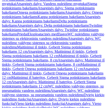
mygtukai
Atsarginės dalys: Vandens nuleidimo mygtukai
Sigma
potinkiniams bakeliams
Atsarginės dalys: Sigma potinkiniams
bakeliams
Omega potinkiniams bakeliams
Atsarginės dalys: Omega
potinkiniams bakeliams
Kappa potinkiniams bakeliams
Atsarginės
dalys: Kappa potinkiniams bakeliams
Delta potinkiniams
bakeliams
Atsarginės dalys: Delta potinkiniams bakeliams
Twinline
potinkiniams bakeliams
Atsarginės dalys: Twinline potinkiniams
bakeliams
Priedai
Eksploatacinės medžiagos
WC nuleidimo valdymo
sistemos su elektroniniu vandens nuleidimu
Atsarginės dalys: WC
nuleidimo valdymo sistemos su elektroniniu vandens
nuleidimu
Maitinimui iš tinklo, Geberit Sigma potinkiniams
bakeliams 12 cm
Atsarginės dalys: Maitinimui iš tinklo, Geberit
Sigma potinkiniams bakeliams 12 cm
Maitinimui iš tinklo, Geberit
Sigma potinkiniams bakeliams, 8 cm
Atsarginės dalys: Maitinimui iš
tinklo, Geberit Sigma potinkiniams bakeliams, 8 cm
Maitinimui iš
tinklo, Geberit Omega potinkiniams bakeliams 12 cm
Atsarginės
dalys: Maitinimui iš tinklo, Geberit Omega potinkiniams bakeliams
12 cm
Maitinimui iš baterijos, Geberit Sigma potinkiniams bakeliams
12 cm
Atsarginės dalys: Maitinimui iš baterijos, Geberit Sigma
potinkiniams bakeliams 12 cm
WC nuleidimo valdymo sistemos, su
pneumatiniu vandens nuleidimu
Atsarginės dalys: WC nuleidimo
valdymo sistemos, su pneumatiniu vandens nuleidimu
Dviejų kiekių
nuleidimo funkcijai
Atsarginės dalys: Dviejų kiekių nuleidimo
funkcijai
Vieno kiekio nuleidimo funkcijai
Atsarginės dalys: Vieno
kiekio nuleidimo funkcijai
Priedai WC nuleidimo valdymo