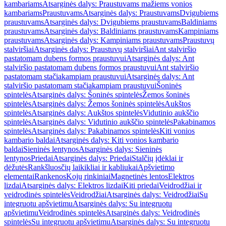
kambariams
Atsarginės dalys: Praustuvams mažiems vonios
kambariams
Praustuvams
Atsarginės dalys: Praustuvams
Dvigubiems
praustuvams
Atsarginės dalys: Dvigubiems praustuvams
Baldiniams
praustuvams
Atsarginės dalys: Baldiniams praustuvams
Kampiniams
praustuvams
Atsarginės dalys: Kampiniams praustuvams
Praustuvų
stalviršiai
Atsarginės dalys: Praustuvų stalviršiai
Ant stalviršio
pastatomam dubens formos praustuvui
Atsarginės dalys: Ant
stalviršio pastatomam dubens formos praustuvui
Ant stalviršio
pastatomam stačiakampiam praustuvui
Atsarginės dalys: Ant
stalviršio pastatomam stačiakampiam praustuvui
Šoninės
spintelės
Atsarginės dalys: Šoninės spintelės
Žemos šoninės
spintelės
Atsarginės dalys: Žemos šoninės spintelės
Aukštos
spintelės
Atsarginės dalys: Aukštos spintelės
Vidutinio aukščio
spintelės
Atsarginės dalys: Vidutinio aukščio spintelės
Pakabinamos
spintelės
Atsarginės dalys: Pakabinamos spintelės
Kiti vonios
kambario baldai
Atsarginės dalys: Kiti vonios kambario
baldai
Sieninės lentynos
Atsarginės dalys: Sieninės
lentynos
Priedai
Atsarginės dalys: Priedai
Stalčių įdėklai ir
dėžutės
Rankšluosčių laikikliai ir kabliukai
Apšvietimo
elementai
Rankenos
Kojų rinkiniai
Magnetinės lentos
Elektros
lizdai
Atsarginės dalys: Elektros lizdai
Kiti priedai
Veidrodžiai ir
veidrodinės spintelės
Veidrodžiai
Atsarginės dalys: Veidrodžiai
Su
integruotu apšvietimu
Atsarginės dalys: Su integruotu
apšvietimu
Veidrodinės spintelės
Atsarginės dalys: Veidrodinės
spintelės
Su integruotu apšvietimu
Atsarginės dalys: Su integruotu