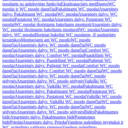
puodams su apiplovimo funkcija
Eksploatacinės medžiagos
WC
puodai ir WC puodų dangčiai
Pakabinami WC puodai
Atsarginės
dalys: Pakabinami WC puodai
WC puodai
Atsarginės dalys: WC
puodai
Pastatomi WC puodai
Atsarginės dalys: Pastatomi WC
puodai
WC puodai išoriniams bakeliams montuoti
Atsarginės dalys:
WC puodai išoriniams bakeliams montuoti
WC puodai
Atsarginės
dalys: WC puodai
Išoriniai bakeliai WC puodams, iš sanitarinės
keramikos
Montuojami ant WC puodų
WC puodų
dangčiai
Atsarginės dalys: WC puodų dangčiai
WC puodų
dangčiai
Atsarginės dalys: WC puodų dangčiai
Comfort WC
puodai
Atsarginės dalys: Comfort WC puodai
Paaukštinti WC
puodai
Atsarginės dalys: Paaukštinti WC puodai
Pailginti WC
puodai
Atsarginės dalys: Pailginti WC puodai
Comfort WC puodų
dangčiai
Atsarginės dalys: Comfort WC puodų dangčiai
WC puodų
dangčiai
Atsarginės dalys: WC puodų dangčiai
WC puodų
sėdynės
Atsarginės dalys: WC puodų sėdynės
Vaikiški WC
puodai
Atsarginės dalys: Vaikiški WC puodai
Pakabinami WC
puodai
Atsarginės dalys: Pakabinami WC puodai
Pastatomi WC
puodai
Atsarginės dalys: Pastatomi WC puodai
Vaikiški WC puodų
dangčiai
Atsarginės dalys: Vaikiški WC puodų dangčiai
WC puodų
dangčiai
Atsarginės dalys: WC puodų dangčiai
WC puodų
sėdynės
Atsarginės dalys: WC puodų sėdynės
Bidės
Pakabinamos
bidė
Atsarginės dalys: Pakabinamos bidė
Pastatomos
bidė
Priedai
Atsarginės dalys: Priedai
Vandens nuleidimo mygtukai ir
WC nuleidimo valdymo sistemos
Vandens nuleidimo