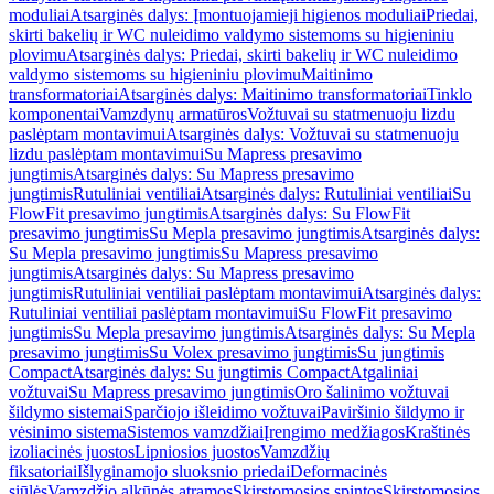
moduliai
Atsarginės dalys: Įmontuojamieji higienos moduliai
Priedai,
skirti bakelių ir WC nuleidimo valdymo sistemoms su higieniniu
plovimu
Atsarginės dalys: Priedai, skirti bakelių ir WC nuleidimo
valdymo sistemoms su higieniniu plovimu
Maitinimo
transformatoriai
Atsarginės dalys: Maitinimo transformatoriai
Tinklo
komponentai
Vamzdynų armatūros
Vožtuvai su statmenuoju lizdu
paslėptam montavimui
Atsarginės dalys: Vožtuvai su statmenuoju
lizdu paslėptam montavimui
Su Mapress presavimo
jungtimis
Atsarginės dalys: Su Mapress presavimo
jungtimis
Rutuliniai ventiliai
Atsarginės dalys: Rutuliniai ventiliai
Su
FlowFit presavimo jungtimis
Atsarginės dalys: Su FlowFit
presavimo jungtimis
Su Mepla presavimo jungtimis
Atsarginės dalys:
Su Mepla presavimo jungtimis
Su Mapress presavimo
jungtimis
Atsarginės dalys: Su Mapress presavimo
jungtimis
Rutuliniai ventiliai paslėptam montavimui
Atsarginės dalys:
Rutuliniai ventiliai paslėptam montavimui
Su FlowFit presavimo
jungtimis
Su Mepla presavimo jungtimis
Atsarginės dalys: Su Mepla
presavimo jungtimis
Su Volex presavimo jungtimis
Su jungtimis
Compact
Atsarginės dalys: Su jungtimis Compact
Atgaliniai
vožtuvai
Su Mapress presavimo jungtimis
Oro šalinimo vožtuvai
šildymo sistemai
Sparčiojo išleidimo vožtuvai
Paviršinio šildymo ir
vėsinimo sistema
Sistemos vamzdžiai
Įrengimo medžiagos
Kraštinės
izoliacinės juostos
Lipniosios juostos
Vamzdžių
fiksatoriai
Išlyginamojo sluoksnio priedai
Deformacinės
siūlės
Vamzdžio alkūnės atramos
Skirstomosios spintos
Skirstomosios