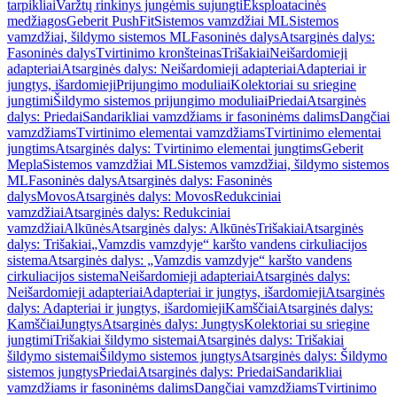
tarpikliai
Varžtų rinkinys jungėmis sujungti
Eksploatacinės
medžiagos
Geberit PushFit
Sistemos vamzdžiai ML
Sistemos
vamzdžiai, šildymo sistemos ML
Fasoninės dalys
Atsarginės dalys:
Fasoninės dalys
Tvirtinimo kronšteinas
Trišakiai
Neišardomieji
adapteriai
Atsarginės dalys: Neišardomieji adapteriai
Adapteriai ir
jungtys, išardomieji
Prijungimo moduliai
Kolektoriai su sriegine
jungtimi
Šildymo sistemos prijungimo moduliai
Priedai
Atsarginės
dalys: Priedai
Sandarikliai vamzdžiams ir fasoninėms dalims
Dangčiai
vamzdžiams
Tvirtinimo elementai vamzdžiams
Tvirtinimo elementai
jungtims
Atsarginės dalys: Tvirtinimo elementai jungtims
Geberit
Mepla
Sistemos vamzdžiai ML
Sistemos vamzdžiai, šildymo sistemos
ML
Fasoninės dalys
Atsarginės dalys: Fasoninės
dalys
Movos
Atsarginės dalys: Movos
Redukciniai
vamzdžiai
Atsarginės dalys: Redukciniai
vamzdžiai
Alkūnės
Atsarginės dalys: Alkūnės
Trišakiai
Atsarginės
dalys: Trišakiai
„Vamzdis vamzdyje“ karšto vandens cirkuliacijos
sistema
Atsarginės dalys: „Vamzdis vamzdyje“ karšto vandens
cirkuliacijos sistema
Neišardomieji adapteriai
Atsarginės dalys:
Neišardomieji adapteriai
Adapteriai ir jungtys, išardomieji
Atsarginės
dalys: Adapteriai ir jungtys, išardomieji
Kamščiai
Atsarginės dalys:
Kamščiai
Jungtys
Atsarginės dalys: Jungtys
Kolektoriai su sriegine
jungtimi
Trišakiai šildymo sistemai
Atsarginės dalys: Trišakiai
šildymo sistemai
Šildymo sistemos jungtys
Atsarginės dalys: Šildymo
sistemos jungtys
Priedai
Atsarginės dalys: Priedai
Sandarikliai
vamzdžiams ir fasoninėms dalims
Dangčiai vamzdžiams
Tvirtinimo