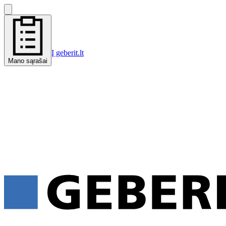
Į geberit.lt
Mano sąrašai