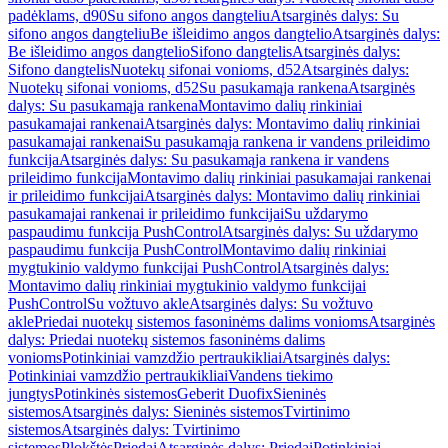
padėklams, d90
Su sifono angos dangteliu
Atsarginės dalys: Su
sifono angos dangteliu
Be išleidimo angos dangtelio
Atsarginės dalys:
Be išleidimo angos dangtelio
Sifono dangtelis
Atsarginės dalys:
Sifono dangtelis
Nuotekų sifonai vonioms, d52
Atsarginės dalys:
Nuotekų sifonai vonioms, d52
Su pasukamąja rankena
Atsarginės
dalys: Su pasukamąja rankena
Montavimo dalių rinkiniai
pasukamajai rankenai
Atsarginės dalys: Montavimo dalių rinkiniai
pasukamajai rankenai
Su pasukamąja rankena ir vandens prileidimo
funkcija
Atsarginės dalys: Su pasukamąja rankena ir vandens
prileidimo funkcija
Montavimo dalių rinkiniai pasukamajai rankenai
ir prileidimo funkcijai
Atsarginės dalys: Montavimo dalių rinkiniai
pasukamajai rankenai ir prileidimo funkcijai
Su uždarymo
paspaudimu funkcija PushControl
Atsarginės dalys: Su uždarymo
paspaudimu funkcija PushControl
Montavimo dalių rinkiniai
mygtukinio valdymo funkcijai PushControl
Atsarginės dalys:
Montavimo dalių rinkiniai mygtukinio valdymo funkcijai
PushControl
Su vožtuvo akle
Atsarginės dalys: Su vožtuvo
akle
Priedai nuotekų sistemos fasoninėms dalims vonioms
Atsarginės
dalys: Priedai nuotekų sistemos fasoninėms dalims
vonioms
Potinkiniai vamzdžio pertraukikliai
Atsarginės dalys:
Potinkiniai vamzdžio pertraukikliai
Vandens tiekimo
jungtys
Potinkinės sistemos
Geberit Duofix
Sieninės
sistemos
Atsarginės dalys: Sieninės sistemos
Tvirtinimo
sistemos
Atsarginės dalys: Tvirtinimo
sistemos
Plokštės
Priedai
Atsarginės dalys: Priedai
Potinkiniai