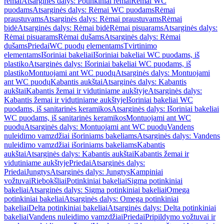
rėmai
Atsarginės dalys: Potinkiniai rėmai
Rėmai WC
puodams
Atsarginės dalys: Rėmai WC puodams
Rėmai
praustuvams
Atsarginės dalys: Rėmai praustuvams
Rėmai
bidė
Atsarginės dalys: Rėmai bidė
Rėmai pisuarams
Atsarginės dalys:
Rėmai pisuarams
Rėmai dušams
Atsarginės dalys: Rėmai
dušams
Priedai
WC puodų elementams
Tvirtinimo
elementams
Išoriniai bakeliai
Išoriniai bakeliai WC puodams, iš
plastiko
Atsarginės dalys: Išoriniai bakeliai WC puodams, iš
plastiko
Montuojami ant WC puodų
Atsarginės dalys: Montuojami
ant WC puodų
Kabantis aukštai
Atsarginės dalys: Kabantis
aukštai
Kabantis žemai ir vidutiniame aukštyje
Atsarginės dalys:
Kabantis žemai ir vidutiniame aukštyje
Išoriniai bakeliai WC
puodams, iš sanitarinės keramikos
Atsarginės dalys: Išoriniai bakeliai
WC puodams, iš sanitarinės keramikos
Montuojami ant WC
puodų
Atsarginės dalys: Montuojami ant WC puodų
Vandens
nuleidimo vamzdžiai išoriniams bakeliams
Atsarginės dalys: Vandens
nuleidimo vamzdžiai išoriniams bakeliams
Kabantis
aukštai
Atsarginės dalys: Kabantis aukštai
Kabantis žemai ir
vidutiniame aukštyje
Priedai
Atsarginės dalys:
Priedai
Jungtys
Atsarginės dalys: Jungtys
Kampiniai
vožtuvai
Riebokšliai
Potinkiniai bakeliai
Sigma potinkiniai
bakeliai
Atsarginės dalys: Sigma potinkiniai bakeliai
Omega
potinkiniai bakeliai
Atsarginės dalys: Omega potinkiniai
bakeliai
Delta potinkiniai bakeliai
Atsarginės dalys: Delta potinkiniai
bakeliai
Vandens nuleidimo vamzdžiai
Priedai
Pripildymo vožtuvai ir