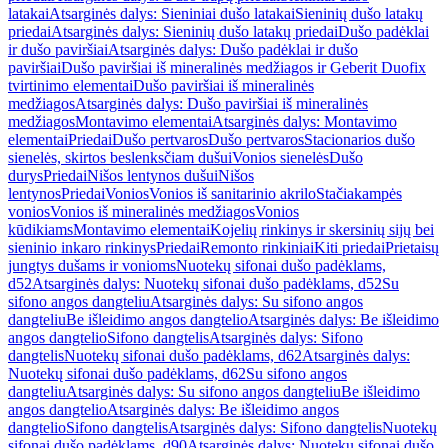
latakai
Atsarginės dalys: Sieniniai dušo latakai
Sieninių dušo latakų
priedai
Atsarginės dalys: Sieninių dušo latakų priedai
Dušo padėklai
ir dušo paviršiai
Atsarginės dalys: Dušo padėklai ir dušo
paviršiai
Dušo paviršiai iš mineralinės medžiagos ir Geberit Duofix
tvirtinimo elementai
Dušo paviršiai iš mineralinės
medžiagos
Atsarginės dalys: Dušo paviršiai iš mineralinės
medžiagos
Montavimo elementai
Atsarginės dalys: Montavimo
elementai
Priedai
Dušo pertvaros
Dušo pertvaros
Stacionarios dušo
sienelės, skirtos beslenksčiam dušui
Vonios sienelės
Dušo
durys
Priedai
Nišos lentynos dušui
Nišos
lentynos
Priedai
Vonios
Vonios iš sanitarinio akrilo
Stačiakampės
vonios
Vonios iš mineralinės medžiagos
Vonios
kūdikiams
Montavimo elementai
Kojelių rinkinys ir skersinių sijų bei
sieninio inkaro rinkinys
Priedai
Remonto rinkiniai
Kiti priedai
Prietaisų
jungtys dušams ir vonioms
Nuotekų sifonai dušo padėklams,
d52
Atsarginės dalys: Nuotekų sifonai dušo padėklams, d52
Su
sifono angos dangteliu
Atsarginės dalys: Su sifono angos
dangteliu
Be išleidimo angos dangtelio
Atsarginės dalys: Be išleidimo
angos dangtelio
Sifono dangtelis
Atsarginės dalys: Sifono
dangtelis
Nuotekų sifonai dušo padėklams, d62
Atsarginės dalys:
Nuotekų sifonai dušo padėklams, d62
Su sifono angos
dangteliu
Atsarginės dalys: Su sifono angos dangteliu
Be išleidimo
angos dangtelio
Atsarginės dalys: Be išleidimo angos
dangtelio
Sifono dangtelis
Atsarginės dalys: Sifono dangtelis
Nuotekų
sifonai dušo padėklams, d90
Atsarginės dalys: Nuotekų sifonai dušo