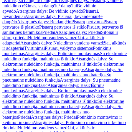
rėžimas, su dangčiu/ dangčiui
Atsarginės dalys: Pisuarai, vandens
nuleidimo rėžimas, su dangčiu/ dangčiui
Be vidinio
apvado
Atsarginės dalys: Be vidinio apvado
Pisuarai,
bevandeniai
Atsarginės dalys: Pisuarai, bevandeniai
Be
dangčio
Atsarginės dalys: Be dangčio
Pisuarų pertvaros
Pisuarų
pertvaros iš plastiko
Pisuarų pertvaros iš stiklo
Pisuarų pertvaros iš
sanitarinės keramikos
Priedai
Atsarginės dalys: Priedai
Sifonai ir
sifonų priedai
Nuleidimo vandens vamzdžiai, alkūnės ir
adapteriai
Atsarginės dalys: Nuleidimo vandens vamzdžiai, alkūnės
ir adapteriai
Tvirtinimai
Pisuarų valdymo sistemos
Potinkinis
montavimas
Atsarginės dalys: Potinkinis montavimas
Su elektronine
nuleidimo funkcija, maitinimas iš tinklo
Atsarginės dalys: Su
elektronine nuleidimo funkcija, maitinimas iš tinklo
Su elektronine
nuleidimo funkcija, maitinimas nuo baterijos
Atsarginės dalys: Su
elektronine nuleidimo funkcija, maitinimas nuo baterijos
Su
pneumatine nuleidimo funkcija
Atsarginės dalys: Su pneumatine
nuleidimo funkcija
Basic
Atsarginės dalys: Basic
Išorinis
montavimas
Atsarginės dalys: Išorinis montavimas
Su elektronine
nuleidimo funkcija, maitinimas iš tinklo
Atsarginės dalys: Su
elektronine nuleidimo funkcija, maitinimas iš tinklo
Su elektronine
nuleidimo funkcija, maitinimas nuo baterijos
Atsarginės dalys: Su
elektronine nuleidimo funkcija, maitinimas nuo
baterijos
Priedai
Atsarginės dalys: Priedai
Potinkinio montavimo ir
keitimo rinkiniai
Atsarginės dalys: Potinkinio montavimo ir keitimo
rinkiniai
Nuleidimo vandens vamzdžiai, alkūnės ir