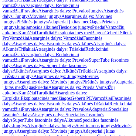
vamzdžiai
Atsarginės dalys: Redukciniai
vamzdžiai
Pravalos
Atsarginės dalys: Pravalos
Jungtys
Atsarginės
dalys: Jungtys
Movinės jungtys
Atsarginės dalys: Movinės
jungtys
Pirštinės jungtys
Adapteriai į kitas medžiagas
Prietaisų
jungtys
Jungiamosios alkūnės
Tiesiosios jungtys
Priedai
Vamzdžių
apkabos
Kamščiai
Tarpikliai
Eksploatacinės medžiagos
Geberit Silent-
Pro
Vamzdžiai
Atsarginės dalys: Vamzdžiai
Fasoninės
dalys
Atsarginės dalys: Fasoninės dalys
Alkūnės
Atsarginės dalys:
Alkūnės
Trišakiai
Atsarginės dalys: Trišakiai
Redukciniai
vamzdžiai
Atsarginės dalys: Redukciniai
vamzdžiai
Pravalos
Atsarginės dalys: Pravalos
SuperTube fasoninės
dalys
Atsarginės dalys: SuperTube fasoninės
dalys
Alkūnės
Atsarginės dalys: Alkūnės
Trišakiai
Atsarginės dalys:
Trišakiai
Jungtys
Atsarginės dalys: Jungtys
Movinės
jungtys
Atsarginės dalys: Movinės jungtys
Pirštinės jungtys
Adapteriai
į kitas medžiagas
Priedai
Atsarginės dalys: Priedai
Vamzdžių
apkabos
Kamščiai
Tarpikliai
Atsarginės dalys:
Tarpikliai
Eksploatacinės medžiagos
Geberit PE
Vamzdžiai
Fasoninės
dalys
Atsarginės dalys: Fasoninės dalys
Alkūnės
Trišakiai
Redukciniai
vamzdžiai
Pravalos
Atsarginės dalys: Pravalos
Adapteriai
Specialios
fasoninės dalys
Atsarginės dalys: Specialios fasoninės
dalys
SuperTube fasoninės dalys
Alkūnės
Specialios fasoninės
dalys
Jungtys
Atsarginės dalys: Jungtys
Suvirinamos jungtys
Movinės
jungtys
Atsarginės dalys: Movinės jungtys
Adapteriai į kitas