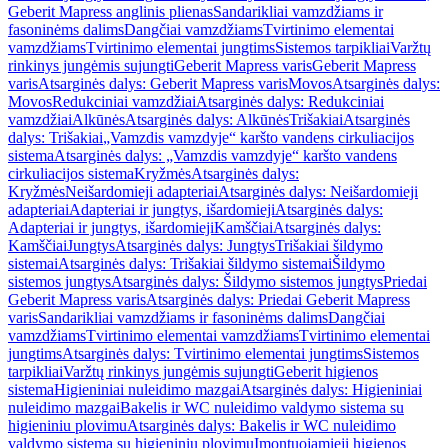
Geberit Mapress anglinis plienas
Sandarikliai vamzdžiams ir
fasoninėms dalims
Dangčiai vamzdžiams
Tvirtinimo elementai
vamzdžiams
Tvirtinimo elementai jungtims
Sistemos tarpikliai
Varžtų
rinkinys jungėmis sujungti
Geberit Mapress varis
Geberit Mapress
varis
Atsarginės dalys: Geberit Mapress varis
Movos
Atsarginės dalys:
Movos
Redukciniai vamzdžiai
Atsarginės dalys: Redukciniai
vamzdžiai
Alkūnės
Atsarginės dalys: Alkūnės
Trišakiai
Atsarginės
dalys: Trišakiai
„Vamzdis vamzdyje“ karšto vandens cirkuliacijos
sistema
Atsarginės dalys: „Vamzdis vamzdyje“ karšto vandens
cirkuliacijos sistema
Kryžmės
Atsarginės dalys:
Kryžmės
Neišardomieji adapteriai
Atsarginės dalys: Neišardomieji
adapteriai
Adapteriai ir jungtys, išardomieji
Atsarginės dalys:
Adapteriai ir jungtys, išardomieji
Kamščiai
Atsarginės dalys:
Kamščiai
Jungtys
Atsarginės dalys: Jungtys
Trišakiai šildymo
sistemai
Atsarginės dalys: Trišakiai šildymo sistemai
Šildymo
sistemos jungtys
Atsarginės dalys: Šildymo sistemos jungtys
Priedai
Geberit Mapress varis
Atsarginės dalys: Priedai Geberit Mapress
varis
Sandarikliai vamzdžiams ir fasoninėms dalims
Dangčiai
vamzdžiams
Tvirtinimo elementai vamzdžiams
Tvirtinimo elementai
jungtims
Atsarginės dalys: Tvirtinimo elementai jungtims
Sistemos
tarpikliai
Varžtų rinkinys jungėmis sujungti
Geberit higienos
sistema
Higieniniai nuleidimo mazgai
Atsarginės dalys: Higieniniai
nuleidimo mazgai
Bakelis ir WC nuleidimo valdymo sistema su
higieniniu plovimu
Atsarginės dalys: Bakelis ir WC nuleidimo
valdymo sistema su higieniniu plovimu
Įmontuojamieji higienos