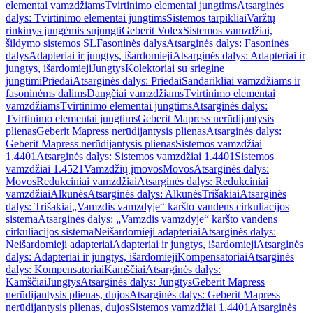
elementai vamzdžiams
Tvirtinimo elementai jungtims
Atsarginės
dalys: Tvirtinimo elementai jungtims
Sistemos tarpikliai
Varžtų
rinkinys jungėmis sujungti
Geberit Volex
Sistemos vamzdžiai,
šildymo sistemos SL
Fasoninės dalys
Atsarginės dalys: Fasoninės
dalys
Adapteriai ir jungtys, išardomieji
Atsarginės dalys: Adapteriai ir
jungtys, išardomieji
Jungtys
Kolektoriai su sriegine
jungtimi
Priedai
Atsarginės dalys: Priedai
Sandarikliai vamzdžiams ir
fasoninėms dalims
Dangčiai vamzdžiams
Tvirtinimo elementai
vamzdžiams
Tvirtinimo elementai jungtims
Atsarginės dalys:
Tvirtinimo elementai jungtims
Geberit Mapress nerūdijantysis
plienas
Geberit Mapress nerūdijantysis plienas
Atsarginės dalys:
Geberit Mapress nerūdijantysis plienas
Sistemos vamzdžiai
1.4401
Atsarginės dalys: Sistemos vamzdžiai 1.4401
Sistemos
vamzdžiai 1.4521
Vamzdžių įmovos
Movos
Atsarginės dalys:
Movos
Redukciniai vamzdžiai
Atsarginės dalys: Redukciniai
vamzdžiai
Alkūnės
Atsarginės dalys: Alkūnės
Trišakiai
Atsarginės
dalys: Trišakiai
„Vamzdis vamzdyje“ karšto vandens cirkuliacijos
sistema
Atsarginės dalys: „Vamzdis vamzdyje“ karšto vandens
cirkuliacijos sistema
Neišardomieji adapteriai
Atsarginės dalys:
Neišardomieji adapteriai
Adapteriai ir jungtys, išardomieji
Atsarginės
dalys: Adapteriai ir jungtys, išardomieji
Kompensatoriai
Atsarginės
dalys: Kompensatoriai
Kamščiai
Atsarginės dalys:
Kamščiai
Jungtys
Atsarginės dalys: Jungtys
Geberit Mapress
nerūdijantysis plienas, dujos
Atsarginės dalys: Geberit Mapress
nerūdijantysis plienas, dujos
Sistemos vamzdžiai 1.4401
Atsarginės