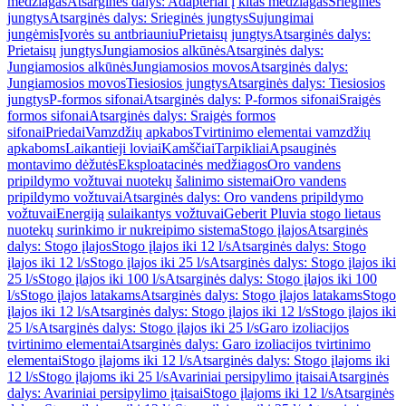
medžiagas
Atsarginės dalys: Adapteriai į kitas medžiagas
Srieginės
jungtys
Atsarginės dalys: Srieginės jungtys
Sujungimai
jungėmis
Įvorės su antbriauniu
Prietaisų jungtys
Atsarginės dalys:
Prietaisų jungtys
Jungiamosios alkūnės
Atsarginės dalys:
Jungiamosios alkūnės
Jungiamosios movos
Atsarginės dalys:
Jungiamosios movos
Tiesiosios jungtys
Atsarginės dalys: Tiesiosios
jungtys
P-formos sifonai
Atsarginės dalys: P-formos sifonai
Sraigės
formos sifonai
Atsarginės dalys: Sraigės formos
sifonai
Priedai
Vamzdžių apkabos
Tvirtinimo elementai vamzdžių
apkaboms
Laikantieji loviai
Kamščiai
Tarpikliai
Apsauginės
montavimo dėžutės
Eksploatacinės medžiagos
Oro vandens
pripildymo vožtuvai nuotekų šalinimo sistemai
Oro vandens
pripildymo vožtuvai
Atsarginės dalys: Oro vandens pripildymo
vožtuvai
Energiją sulaikantys vožtuvai
Geberit Pluvia stogo lietaus
nuotekų surinkimo ir nukreipimo sistema
Stogo įlajos
Atsarginės
dalys: Stogo įlajos
Stogo įlajos iki 12 l/s
Atsarginės dalys: Stogo
įlajos iki 12 l/s
Stogo įlajos iki 25 l/s
Atsarginės dalys: Stogo įlajos iki
25 l/s
Stogo įlajos iki 100 l/s
Atsarginės dalys: Stogo įlajos iki 100
l/s
Stogo įlajos latakams
Atsarginės dalys: Stogo įlajos latakams
Stogo
įlajos iki 12 l/s
Atsarginės dalys: Stogo įlajos iki 12 l/s
Stogo įlajos iki
25 l/s
Atsarginės dalys: Stogo įlajos iki 25 l/s
Garo izoliacijos
tvirtinimo elementai
Atsarginės dalys: Garo izoliacijos tvirtinimo
elementai
Stogo įlajoms iki 12 l/s
Atsarginės dalys: Stogo įlajoms iki
12 l/s
Stogo įlajoms iki 25 l/s
Avariniai persipylimo įtaisai
Atsarginės
dalys: Avariniai persipylimo įtaisai
Stogo įlajoms iki 12 l/s
Atsarginės