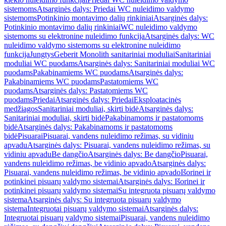
sistemoms
Atsarginės dalys: Priedai WC nuleidimo valdymo
sistemoms
Potinkinio montavimo dalių rinkiniai
Atsarginės dalys:
Potinkinio montavimo dalių rinkiniai
WC nuleidimo valdymo
sistemoms su elektronine nuleidimo funkcija
Atsarginės dalys: WC
nuleidimo valdymo sistemoms su elektronine nuleidimo
funkcija
Jungtys
Geberit Monolith sanitariniai moduliai
Sanitariniai
moduliai WC puodams
Atsarginės dalys: Sanitariniai moduliai WC
puodams
Pakabinamiems WC puodams
Atsarginės dalys:
Pakabinamiems WC puodams
Pastatomiems WC
puodams
Atsarginės dalys: Pastatomiems WC
puodams
Priedai
Atsarginės dalys: Priedai
Eksploatacinės
medžiagos
Sanitariniai moduliai, skirti bidė
Atsarginės dalys:
Sanitariniai moduliai, skirti bidė
Pakabinamoms ir pastatomoms
bidė
Atsarginės dalys: Pakabinamoms ir pastatomoms
bidė
Pisuarai
Pisuarai, vandens nuleidimo režimas, su vidiniu
apvadu
Atsarginės dalys: Pisuarai, vandens nuleidimo režimas, su
vidiniu apvadu
Be dangčio
Atsarginės dalys: Be dangčio
Pisuarai,
vandens nuleidimo režimas, be vidinio apvado
Atsarginės dalys:
Pisuarai, vandens nuleidimo režimas, be vidinio apvado
Išorinei ir
potinkinei pisuarų valdymo sistemai
Atsarginės dalys: Išorinei ir
potinkinei pisuarų valdymo sistemai
Su integruota pisuarų valdymo
sistema
Atsarginės dalys: Su integruota pisuarų valdymo
sistema
Integruotai pisuarų valdymo sistemai
Atsarginės dalys:
Integruotai pisuarų valdymo sistemai
Pisuarai, vandens nuleidimo