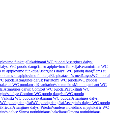
iplovimo funkcija
Pakabinami WC puodai
Atsarginės dalys:
dalys: WC puodo dangčiai su apiplovimo funkcija
Keraminiams WC
su apiplovimo funkcija
Atsarginės dalys: WC puodų dangčiams su
odams su apiplovimo funkcija
Eksploatacinės medžiagos
WC puodai
WC puodai
Atsarginės dalys: Pastatomi WC puodai
WC puodai
 bakeliai WC puodams, iš sanitarinės keramikos
Montuojami ant WC
ai
Atsarginės dalys: Comfort WC puodai
Paaukštinti WC
rginės dalys: Comfort WC puodų dangčiai
WC puodų
: Vaikiški WC puodai
Pakabinami WC puodai
Atsarginės dalys:
ki WC puodų dangčiai
WC puodų dangčiai
Atsarginės dalys: WC puodų
ė
Priedai
Atsarginės dalys: Priedai
Vandens nuleidimo mygtukai ir WC
ginės dalys: Sigma potinkiniams bakeliams
Omega potinkiniams