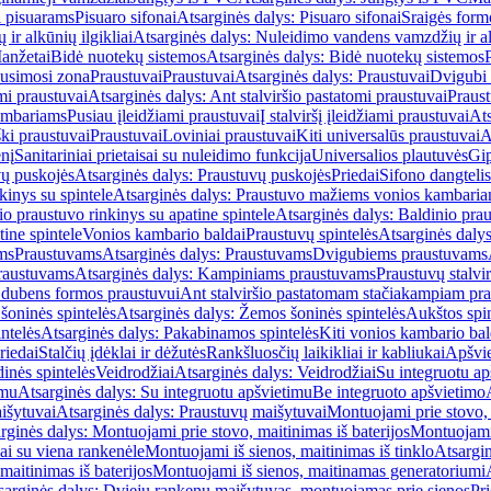
i pisuarams
Pisuaro sifonai
Atsarginės dalys: Pisuaro sifonai
Sraigės form
r alkūnių ilgikliai
Atsarginės dalys: Nuleidimo vandens vamzdžių ir alk
anžetai
Bidė nuotekų sistemos
Atsarginės dalys: Bidė nuotekų sistemos
usimosi zona
Praustuvai
Praustuvai
Atsarginės dalys: Praustuvai
Dvigubi 
mi praustuvai
Atsarginės dalys: Ant stalviršio pastatomi praustuvai
Praus
ambariams
Pusiau įleidžiami praustuvai
Į stalviršį įleidžiami praustuvai
Ats
ki praustuvai
Praustuvai
Loviniai praustuvai
Kiti universalūs praustuvai
A
enį
Sanitariniai prietaisai su nuleidimo funkcija
Universalios plautuvės
Gip
vų puskojės
Atsarginės dalys: Praustuvų puskojės
Priedai
Sifono dangtelis
inys su spintele
Atsarginės dalys: Praustuvo mažiems vonios kambariam
io praustuvo rinkinys su apatine spintele
Atsarginės dalys: Baldinio prau
tine spintele
Vonios kambario baldai
Praustuvų spintelės
Atsarginės dalys
ms
Praustuvams
Atsarginės dalys: Praustuvams
Dvigubiems praustuvams
raustuvams
Atsarginės dalys: Kampiniams praustuvams
Praustuvų stalvir
m dubens formos praustuvui
Ant stalviršio pastatomam stačiakampiam pra
šoninės spintelės
Atsarginės dalys: Žemos šoninės spintelės
Aukštos spin
ntelės
Atsarginės dalys: Pakabinamos spintelės
Kiti vonios kambario bal
riedai
Stalčių įdėklai ir dėžutės
Rankšluosčių laikikliai ir kabliukai
Apšvie
dinės spintelės
Veidrodžiai
Atsarginės dalys: Veidrodžiai
Su integruotu ap
imu
Atsarginės dalys: Su integruotu apšvietimu
Be integruoto apšvietimo
išytuvai
Atsarginės dalys: Praustuvų maišytuvai
Montuojami prie stovo, 
rginės dalys: Montuojami prie stovo, maitinimas iš baterijos
Montuojami 
ai su viena rankenėle
Montuojami iš sienos, maitinimas iš tinklo
Atsargin
maitinimas iš baterijos
Montuojami iš sienos, maitinamas generatoriumi
sarginės dalys: Dviejų rankenų maišytuvas, montuojamas prie sienos
Pri