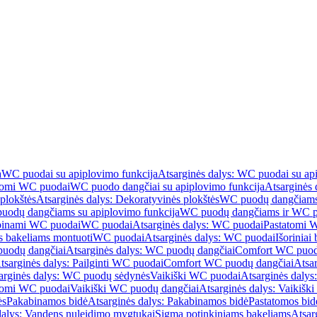
a
WC puodai su apiplovimo funkcija
Atsarginės dalys: WC puodai su ap
atomi WC puodai
WC puodo dangčiai su apiplovimo funkcija
Atsarginės 
plokštės
Atsarginės dalys: Dekoratyvinės plokštės
WC puodų dangčiams 
uodų dangčiams su apiplovimo funkcija
WC puodų dangčiams ir WC pu
abinami WC puodai
WC puodai
Atsarginės dalys: WC puodai
Pastatomi 
s bakeliams montuoti
WC puodai
Atsarginės dalys: WC puodai
Išoriniai
uodų dangčiai
Atsarginės dalys: WC puodų dangčiai
Comfort WC puod
tsarginės dalys: Pailginti WC puodai
Comfort WC puodų dangčiai
Atsa
arginės dalys: WC puodų sėdynės
Vaikiški WC puodai
Atsarginės dalys
atomi WC puodai
Vaikiški WC puodų dangčiai
Atsarginės dalys: Vaikiš
ės
Pakabinamos bidė
Atsarginės dalys: Pakabinamos bidė
Pastatomos bid
dalys: Vandens nuleidimo mygtukai
Sigma potinkiniams bakeliams
Atsar