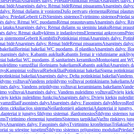
štės
Priedai
Atsarginės dalys: Priedai
Potinkiniai rėmai
Atsarginės dalys: 
ai bidė
Atsarginės dalys: Rėmai bidė
Rėmai pisuarams
Atsarginės dalys
 dalys: Rėmai dušams ir vonioms
Dušo pertvarų elementai
Rėmai plautu
alys: Priedai
Geberit GIS
Sieninės sistemos
Tvirtinimo sistemos
Priedai 
nės dalys: Rėmai WC puodams
Rėmai praustuvams
Atsarginės dalys: R
u lataku
Atsarginės dalys: Rėmai dušams su sieniniu lataku
Rėmai praust
nės dalys: Rėmai skalbyklėms ir indaplovėms
Elementai apkrovoms
Prie
ų sistemoms
Geberit Kombifix
Potinkiniai rėmai
Atsarginės dalys: Potin
ai bidė
Atsarginės dalys: Rėmai bidė
Rėmai pisuarams
Atsarginės dalys
 bakeliai
Išoriniai bakeliai WC puodams, iš plastiko
Atsarginės dalys: Išo
tsarginės dalys: Kabantis aukštai
Kabantis žemai ir vidutiniame aukštyj
iniai bakeliai WC puodams, iš sanitarinės keramikos
Montuojami ant W
nuleidimo vamzdžiai išoriniams bakeliams
Kabantis aukštai
Atsarginės d
gtys
Kampiniai vožtuvai
Riebokšliai
Potinkiniai bakeliai
Sigma potinkiniai
potinkiniai bakeliai
Atsarginės dalys: Delta potinkiniai bakeliai
Vandens 
ildymo vožtuvai
Vandens pripildymo vožtuvai potinkiniams bakeliams
At
inės dalys: Vandens pripildymo vožtuvai keraminiams bakeliams
Vanden
imo vožtuvai
Atsarginės dalys: Vandens nuleidimo vožtuvai
Dviejų kiek
iejų kiekių nuleidimo funkcija
Atsarginės dalys: Dviejų kiekių nuleidi
 vamzdžiai
Fasoninės dalys
Atsarginės dalys: Fasoninės dalys
Movos
Red
ens cirkuliacijos sistema
Neišardomieji adapteriai
Adapteriai ir jungtys,
dapteriai ir jungtys šildymo sistemai, išardomosios
Šildymo sistemos ju
ams
Tvirtinimo elementai jungtims
Sistemos tarpikliai
Varžtų rinkinys jun
lys
Atsarginės dalys: Fasoninės dalys
Tvirtinimo kronšteinas
Trišakiai
Nei
riai su sriegine jungtimi
Šildymo sistemos prijungimo moduliai
Priedai
A