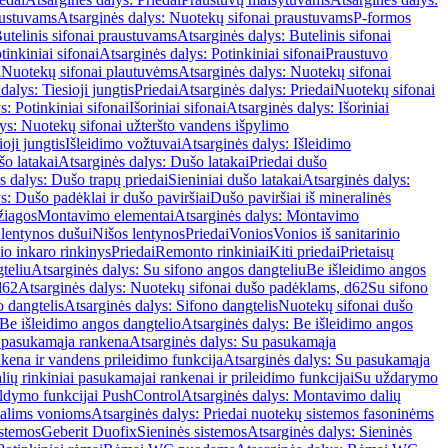
austuvams
Atsarginės dalys: Nuotekų sifonai praustuvams
P-formos
utelinis sifonai praustuvams
Atsarginės dalys: Butelinis sifonai
tinkiniai sifonai
Atsarginės dalys: Potinkiniai sifonai
Praustuvo
i
Nuotekų sifonai plautuvėms
Atsarginės dalys: Nuotekų sifonai
dalys: Tiesioji jungtis
Priedai
Atsarginės dalys: Priedai
Nuotekų sifonai
s: Potinkiniai sifonai
Išoriniai sifonai
Atsarginės dalys: Išoriniai
ys: Nuotekų sifonai užteršto vandens išpylimo
oji jungtis
Išleidimo vožtuvai
Atsarginės dalys: Išleidimo
o latakai
Atsarginės dalys: Dušo latakai
Priedai dušo
s dalys: Dušo trapų priedai
Sieniniai dušo latakai
Atsarginės dalys:
s: Dušo padėklai ir dušo paviršiai
Dušo paviršiai iš mineralinės
žiagos
Montavimo elementai
Atsarginės dalys: Montavimo
 lentynos dušui
Nišos lentynos
Priedai
Vonios
Vonios iš sanitarinio
nio inkaro rinkinys
Priedai
Remonto rinkiniai
Kiti priedai
Prietaisų
teliu
Atsarginės dalys: Su sifono angos dangteliu
Be išleidimo angos
d62
Atsarginės dalys: Nuotekų sifonai dušo padėklams, d62
Su sifono
o dangtelis
Atsarginės dalys: Sifono dangtelis
Nuotekų sifonai dušo
Be išleidimo angos dangtelio
Atsarginės dalys: Be išleidimo angos
 pasukamąja rankena
Atsarginės dalys: Su pasukamąja
kena ir vandens prileidimo funkcija
Atsarginės dalys: Su pasukamąja
ių rinkiniai pasukamajai rankenai ir prileidimo funkcijai
Su uždarymo
aldymo funkcijai PushControl
Atsarginės dalys: Montavimo dalių
dalims vonioms
Atsarginės dalys: Priedai nuotekų sistemos fasoninėms
istemos
Geberit Duofix
Sieninės sistemos
Atsarginės dalys: Sieninės