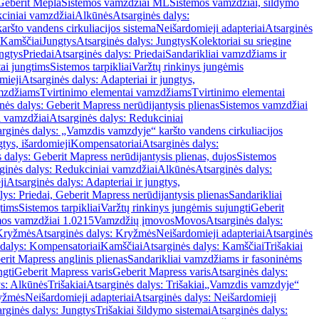
Geberit Mepla
Sistemos vamzdžiai ML
Sistemos vamzdžiai, šildymo
ciniai vamzdžiai
Alkūnės
Atsarginės dalys:
ršto vandens cirkuliacijos sistema
Neišardomieji adapteriai
Atsarginės
 Kamščiai
Jungtys
Atsarginės dalys: Jungtys
Kolektoriai su sriegine
ngtys
Priedai
Atsarginės dalys: Priedai
Sandarikliai vamzdžiams ir
ai jungtims
Sistemos tarpikliai
Varžtų rinkinys jungėmis
mieji
Atsarginės dalys: Adapteriai ir jungtys,
mzdžiams
Tvirtinimo elementai vamzdžiams
Tvirtinimo elementai
nės dalys: Geberit Mapress nerūdijantysis plienas
Sistemos vamzdžiai
i vamzdžiai
Atsarginės dalys: Redukciniai
arginės dalys: „Vamzdis vamzdyje“ karšto vandens cirkuliacijos
gtys, išardomieji
Kompensatoriai
Atsarginės dalys:
 dalys: Geberit Mapress nerūdijantysis plienas, dujos
Sistemos
ginės dalys: Redukciniai vamzdžiai
Alkūnės
Atsarginės dalys:
ji
Atsarginės dalys: Adapteriai ir jungtys,
lys: Priedai, Geberit Mapress nerūdijantysis plienas
Sandarikliai
gtims
Sistemos tarpikliai
Varžtų rinkinys jungėmis sujungti
Geberit
mos vamzdžiai 1.0215
Vamzdžių įmovos
Movos
Atsarginės dalys:
Kryžmės
Atsarginės dalys: Kryžmės
Neišardomieji adapteriai
Atsarginės
 dalys: Kompensatoriai
Kamščiai
Atsarginės dalys: Kamščiai
Trišakiai
erit Mapress anglinis plienas
Sandarikliai vamzdžiams ir fasoninėms
ngti
Geberit Mapress varis
Geberit Mapress varis
Atsarginės dalys:
ys: Alkūnės
Trišakiai
Atsarginės dalys: Trišakiai
„Vamzdis vamzdyje“
ryžmės
Neišardomieji adapteriai
Atsarginės dalys: Neišardomieji
rginės dalys: Jungtys
Trišakiai šildymo sistemai
Atsarginės dalys: