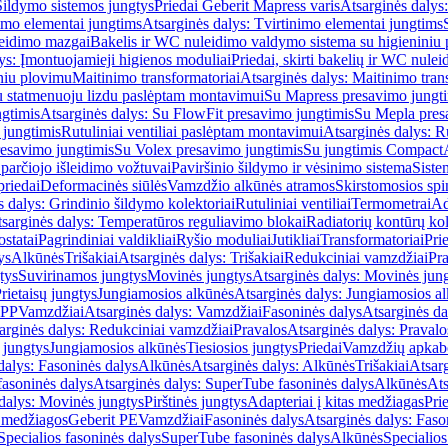
Šildymo sistemos jungtys
Priedai Geberit Mapress varis
Atsarginės dalys:
imo elementai jungtims
Atsarginės dalys: Tvirtinimo elementai jungtims
leidimo mazgai
Bakelis ir WC nuleidimo valdymo sistema su higieniniu
ys: Įmontuojamieji higienos moduliai
Priedai, skirti bakelių ir WC nul
iniu plovimu
Maitinimo transformatoriai
Atsarginės dalys: Maitinimo tran
su statmenuoju lizdu paslėptam montavimui
Su Mapress presavimo jungt
gtimis
Atsarginės dalys: Su FlowFit presavimo jungtimis
Su Mepla pres
 jungtimis
Rutuliniai ventiliai paslėptam montavimui
Atsarginės dalys: R
resavimo jungtimis
Su Volex presavimo jungtimis
Su jungtimis Compact
parčiojo išleidimo vožtuvai
Paviršinio šildymo ir vėsinimo sistema
Siste
priedai
Deformacinės siūlės
Vamzdžio alkūnės atramos
Skirstomosios spi
s dalys: Grindinio šildymo kolektoriai
Rutuliniai ventiliai
Termometrai
Ad
sarginės dalys: Temperatūros reguliavimo blokai
Radiatorių kontūrų kol
ostatai
Pagrindiniai valdikliai
Ryšio moduliai
Jutikliai
Transformatoriai
Pri
ys
Alkūnės
Trišakiai
Atsarginės dalys: Trišakiai
Redukciniai vamzdžiai
Pr
tys
Suvirinamos jungtys
Movinės jungtys
Atsarginės dalys: Movinės jun
rietaisų jungtys
Jungiamosios alkūnės
Atsarginės dalys: Jungiamosios a
-PP
Vamzdžiai
Atsarginės dalys: Vamzdžiai
Fasoninės dalys
Atsarginės da
arginės dalys: Redukciniai vamzdžiai
Pravalos
Atsarginės dalys: Pravalo
ų jungtys
Jungiamosios alkūnės
Tiesiosios jungtys
Priedai
Vamzdžių apkab
dalys: Fasoninės dalys
Alkūnės
Atsarginės dalys: Alkūnės
Trišakiai
Atsarg
asoninės dalys
Atsarginės dalys: SuperTube fasoninės dalys
Alkūnės
Ats
dalys: Movinės jungtys
Pirštinės jungtys
Adapteriai į kitas medžiagas
Pri
 medžiagos
Geberit PE
Vamzdžiai
Fasoninės dalys
Atsarginės dalys: Faso
Specialios fasoninės dalys
SuperTube fasoninės dalys
Alkūnės
Specialios