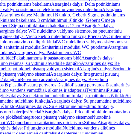
lta potinkiniams bakeliams
Atsarginės dalys: Delta potinkiniams
 valdymo sistemos su elektroniniu vandens nuleidimu
Atsarginės
Atsarginės dalys: Maitinimui iš tinklo, Geberit Sigma potinkiniams
inkiniams bakeliams, 8 cm
Maitinimui iš tinklo, Geberit Omega
Geberit Sigma potinkiniams bakeliams 12 cm
Atsarginės dalys:
sarginės dalys: WC nuleidimo valdymo sistemos, su pneumatiniu
rginės dalys: Vieno kiekio nuleidimo funkcijai
Priedai WC nuleidimo
kinio montavimo dalių rinkiniai
WC nuleidimo valdymo sistemoms su
h sanitariniai moduliai
Sanitariniai moduliai WC puodams
Atsarginės
uodams
Atsarginės dalys: Pastatomiems WC
rti bidė
Pakabinamoms ir pastatomoms bidė
Atsarginės dalys:
dimo režimas, su vidiniu apvadu
Be dangčio
Atsarginės dalys: Be
inei ir potinkinei pisuarų valdymo sistemai
Atsarginės dalys: Išorinei ir
ai pisuarų valdymo sistemai
Atsarginės dalys: Integruotai pisuarų
u/ dangčiui
Be vidinio apvado
Atsarginės dalys: Be vidinio
os iš plastiko
Pisuarų pertvaros iš stiklo
Pisuarų pertvaros iš sanitarinės
dimo vandens vamzdžiai, alkūnės ir adapteriai
Tvirtinimai
Pisuarų
ginės dalys: Su elektronine nuleidimo funkcija, maitinimas iš tinklo
Su
matine nuleidimo funkcija
Atsarginės dalys: Su pneumatine nuleidimo
iš tinklo
Atsarginės dalys: Su elektronine nuleidimo funkcija,
s nuo baterijos
Priedai
Atsarginės dalys: Priedai
Potinkinio montavimo
os plokštės
Integruotos pisuarų valdymo sistemos
Nuotolinė
onai WC puodams ir sanitariniams prietaisams
Sifonai
Atsarginės dalys:
rginės dalys: Prijungimo moduliai
Nuleidimo vandens alkūnės
žetai ir dengiamieji gaubteliai
Adapteriai ir jungiamieji