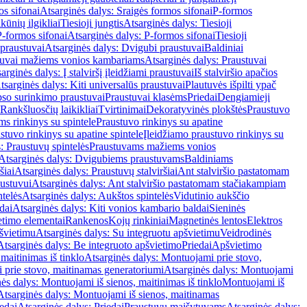
os sifonai
Atsarginės dalys: Sraigės formos sifonai
P-formos
ūnių ilgikliai
Tiesioji jungtis
Atsarginės dalys: Tiesioji
P-formos sifonai
Atsarginės dalys: P-formos sifonai
Tiesioji
praustuvai
Atsarginės dalys: Dvigubi praustuvai
Baldiniai
tuvai mažiems vonios kambariams
Atsarginės dalys: Praustuvai
arginės dalys: Į stalviršį įleidžiami praustuvai
Iš stalviršio apačios
tsarginės dalys: Kiti universalūs praustuvai
Plautuvės išpilti ypač
so surinkimo praustuvai
Praustuvai klasėms
Priedai
Dengiamieji
Rankšluosčių laikikliai
Tvirtinimai
Dekoratyvinės plokštės
Praustuvo
s rinkinys su spintele
Praustuvo rinkinys su apatine
stuvo rinkinys su apatine spintele
Įleidžiamo praustuvo rinkinys su
: Praustuvų spintelės
Praustuvams mažiems vonios
Atsarginės dalys: Dvigubiems praustuvams
Baldiniams
šiai
Atsarginės dalys: Praustuvų stalviršiai
Ant stalviršio pastatomam
ustuvui
Atsarginės dalys: Ant stalviršio pastatomam stačiakampiam
telės
Atsarginės dalys: Aukštos spintelės
Vidutinio aukščio
dai
Atsarginės dalys: Kiti vonios kambario baldai
Sieninės
timo elementai
Rankenos
Kojų rinkiniai
Magnetinės lentos
Elektros
švietimu
Atsarginės dalys: Su integruotu apšvietimu
Veidrodinės
Atsarginės dalys: Be integruoto apšvietimo
Priedai
Apšvietimo
maitinimas iš tinklo
Atsarginės dalys: Montuojami prie stovo,
prie stovo, maitinamas generatoriumi
Atsarginės dalys: Montuojami
ės dalys: Montuojami iš sienos, maitinimas iš tinklo
Montuojami iš
Atsarginės dalys: Montuojami iš sienos, maitinamas
edai
Atsarginės dalys: Priedai
Praustuvų maišytuvams
Atsarginės dalys: