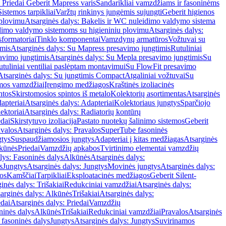
 Priedai Geberit Mapress varis
Sandarikliai vamzdžiams ir fasoninėms
Sistemos tarpikliai
Varžtų rinkinys jungėmis sujungti
Geberit higienos
 plovimu
Atsarginės dalys: Bakelis ir WC nuleidimo valdymo sistema
eidimo valdymo sistemoms su higieniniu plovimu
Atsarginės dalys:
sformatoriai
Tinklo komponentai
Vamzdynų armatūros
Vožtuvai su
imis
Atsarginės dalys: Su Mapress presavimo jungtimis
Rutuliniai
avimo jungtimis
Atsarginės dalys: Su Mepla presavimo jungtimis
Su
utuliniai ventiliai paslėptam montavimui
Su FlowFit presavimo
Atsarginės dalys: Su jungtimis Compact
Atgaliniai vožtuvai
Su
mos vamzdžiai
Įrengimo medžiagos
Kraštinės izoliacinės
ntos
Skirstomosios spintos iš metalo
Kolektorių asortimentas
Atsarginės
apteriai
Atsarginės dalys: Adapteriai
Kolektoriaus jungtys
Sparčiojo
ektoriai
Atsarginės dalys: Radiatorių kontūrų
edai
Skirstytuvo izoliacija
Pastato nuotekų šalinimo sistemos
Geberit
avalos
Atsarginės dalys: Pravalos
SuperTube fasoninės
gtys
Suspaudžiamosios jungtys
Adapteriai į kitas medžiagas
Atsarginės
lkūnės
Priedai
Vamzdžių apkabos
Tvirtinimo elementai vamzdžių
lys: Fasoninės dalys
Alkūnės
Atsarginės dalys:
s
Jungtys
Atsarginės dalys: Jungtys
Movinės jungtys
Atsarginės dalys:
os
Kamščiai
Tarpikliai
Eksploatacinės medžiagos
Geberit Silent-
inės dalys: Trišakiai
Redukciniai vamzdžiai
Atsarginės dalys:
arginės dalys: Alkūnės
Trišakiai
Atsarginės dalys:
edai
Atsarginės dalys: Priedai
Vamzdžių
ninės dalys
Alkūnės
Trišakiai
Redukciniai vamzdžiai
Pravalos
Atsarginės
 fasoninės dalys
Jungtys
Atsarginės dalys: Jungtys
Suvirinamos