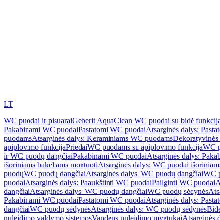
LT
WC puodai ir pisuarai
Geberit AquaClean WC puodai su bidė funkcij
Pakabinami WC puodai
Pastatomi WC puodai
Atsarginės dalys: Past
puodams
Atsarginės dalys: Keraminiams WC puodams
Dekoratyvinės 
apiplovimo funkcija
Priedai
WC puodams su apiplovimo funkcija
WC p
ir WC puodų dangčiai
Pakabinami WC puodai
Atsarginės dalys: Pak
išoriniams bakeliams montuoti
Atsarginės dalys: WC puodai išoriniam
puodų
WC puodų dangčiai
Atsarginės dalys: WC puodų dangčiai
WC p
puodai
Atsarginės dalys: Paaukštinti WC puodai
Pailginti WC puodai
A
dangčiai
Atsarginės dalys: WC puodų dangčiai
WC puodų sėdynės
Ats
Pakabinami WC puodai
Pastatomi WC puodai
Atsarginės dalys: Past
dangčiai
WC puodų sėdynės
Atsarginės dalys: WC puodų sėdynės
Bid
nuleidimo valdymo sistemos
Vandens nuleidimo mygtukai
Atsarginės 