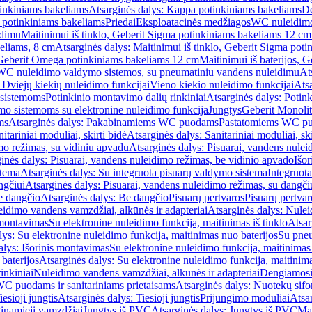
inkiniams bakeliams
Atsarginės dalys: Kappa potinkiniams bakeliams
De
e potinkiniams bakeliams
Priedai
Eksploatacinės medžiagos
WC nuleidimo
idimu
Maitinimui iš tinklo, Geberit Sigma potinkiniams bakeliams 12 cm
keliams, 8 cm
Atsarginės dalys: Maitinimui iš tinklo, Geberit Sigma pot
, Geberit Omega potinkiniams bakeliams 12 cm
Maitinimui iš baterijos, 
WC nuleidimo valdymo sistemos, su pneumatiniu vandens nuleidimu
At
 Dviejų kiekių nuleidimo funkcijai
Vieno kiekio nuleidimo funkcijai
Atsa
 sistemoms
Potinkinio montavimo dalių rinkiniai
Atsarginės dalys: Potin
o sistemoms su elektronine nuleidimo funkcija
Jungtys
Geberit Monolit
ms
Atsarginės dalys: Pakabinamiems WC puodams
Pastatomiems WC p
itariniai moduliai, skirti bidė
Atsarginės dalys: Sanitariniai moduliai, ski
mo režimas, su vidiniu apvadu
Atsarginės dalys: Pisuarai, vandens nulei
inės dalys: Pisuarai, vandens nuleidimo režimas, be vidinio apvado
Išor
stema
Atsarginės dalys: Su integruota pisuarų valdymo sistema
Integruot
ngčiui
Atsarginės dalys: Pisuarai, vandens nuleidimo rėžimas, su dangči
e dangčio
Atsarginės dalys: Be dangčio
Pisuarų pertvaros
Pisuarų pertvar
idimo vandens vamzdžiai, alkūnės ir adapteriai
Atsarginės dalys: Nulei
 montavimas
Su elektronine nuleidimo funkcija, maitinimas iš tinklo
Atsar
lys: Su elektronine nuleidimo funkcija, maitinimas nuo baterijos
Su pneu
alys: Išorinis montavimas
Su elektronine nuleidimo funkcija, maitinimas 
baterijos
Atsarginės dalys: Su elektronine nuleidimo funkcija, maitinima
inkiniai
Nuleidimo vandens vamzdžiai, alkūnės ir adapteriai
Dengiamosi
C puodams ir sanitariniams prietaisams
Atsarginės dalys: Nuotekų sif
iesioji jungtis
Atsarginės dalys: Tiesioji jungtis
Prijungimo moduliai
Atsa
ginamieji vamzdžiai
Jungtys iš PVC
Atsarginės dalys: Jungtys iš PVC
Man