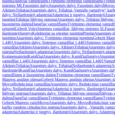
dalims
Dangčiai vamzdžiams
Tvirtinimo elementai vamzdžiams
Tvirtin
sistemos ML
Fasoninės dalys
Atsarginės dalys: Fasoninės dalys
Movos
Alkūnės
Trišakiai
Atsarginės dalys: Trišakiai
„Vamzdis vamzdyje“ karšto
dalys: Neišardomieji adapteriai
Adapteriai ir jungtys, išardomieji
Atsarg
jungtimi
Trišakiai šildymo sistemai
Atsarginės dalys: Trišakiai šildymo 
fasoninėms dalims
Dangčiai vamzdžiams
Tvirtinimo elementai vamzd
sujungti
Geberit Volex
Sistemos vamzdžiai, šildymo sistemos SL
Fasoni
išardomieji
Jungtys
Kolektoriai su sriegine jungtimi
Priedai
Atsarginės d
jungtims
Atsarginės dalys: Tvirtinimo elementai jungtims
Geberit Mapre
1.4401
Atsarginės dalys: Sistemos vamzdžiai 1.4401
Sistemos vamzdži
vamzdžiai
Alkūnės
Atsarginės dalys: Alkūnės
Trišakiai
Atsarginės dalys:
sistema
Neišardomieji adapteriai
Atsarginės dalys: Neišardomieji adapte
Kompensatoriai
Kamščiai
Atsarginės dalys: Kamščiai
Jungtys
Atsarginė
vamzdžiai 1.4401
Atsarginės dalys: Sistemos vamzdžiai 1.4401
Vamzd
Alkūnės
Trišakiai
Atsarginės dalys: Trišakiai
Neišardomieji adapteriai
At
išardomieji
Kamščiai
Atsarginės dalys: Kamščiai
Jungtys
Atsarginės dal
vamzdžiams ir fasoninėms dalims
Tvirtinimo elementai vamzdžiams
Tv
Mapress anglinis plienas
Geberit Mapress anglinis plienas
Atsarginės d
Movos
Redukciniai vamzdžiai
Atsarginės dalys: Redukciniai vamzdžia
dalys: Neišardomieji adapteriai
Adapteriai ir jungtys, išardomieji
Atsarg
šildymo sistemai
Atsarginės dalys: Trišakiai šildymo sistemai
Šildymo s
dalims
Dangčiai vamzdžiams
Tvirtinimo elementai vamzdžiams
Tvirtin
Geberit Mapress varis
Movos
Atsarginės dalys: Movos
Redukciniai va
karšto vandens cirkuliacijos sistema
Atsarginės dalys: „Vamzdis vamzdy
adapteriai
Adapteriai ir jungtys, išardomieji
Atsarginės dalys: Adapteriai