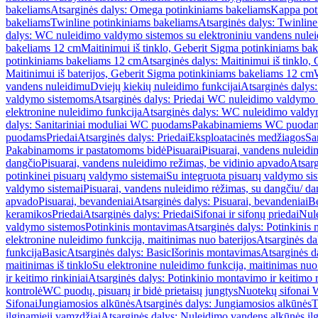
bakeliams
Atsarginės dalys: Omega potinkiniams bakeliams
Kappa pot
bakeliams
Twinline potinkiniams bakeliams
Atsarginės dalys: Twinlin
dalys: WC nuleidimo valdymo sistemos su elektroniniu vandens nule
bakeliams 12 cm
Maitinimui iš tinklo, Geberit Sigma potinkiniams ba
potinkiniams bakeliams 12 cm
Atsarginės dalys: Maitinimui iš tinklo
Maitinimui iš baterijos, Geberit Sigma potinkiniams bakeliams 12 cm
vandens nuleidimu
Dviejų kiekių nuleidimo funkcijai
Atsarginės dalys:
valdymo sistemoms
Atsarginės dalys: Priedai WC nuleidimo valdymo
elektronine nuleidimo funkcija
Atsarginės dalys: WC nuleidimo valdym
dalys: Sanitariniai moduliai WC puodams
Pakabinamiems WC puoda
puodams
Priedai
Atsarginės dalys: Priedai
Eksploatacinės medžiagos
San
Pakabinamoms ir pastatomoms bidė
Pisuarai
Pisuarai, vandens nuleidi
dangčio
Pisuarai, vandens nuleidimo režimas, be vidinio apvado
Atsarg
potinkinei pisuarų valdymo sistemai
Su integruota pisuarų valdymo si
valdymo sistemai
Pisuarai, vandens nuleidimo rėžimas, su dangčiu/ da
apvado
Pisuarai, bevandeniai
Atsarginės dalys: Pisuarai, bevandeniai
B
keramikos
Priedai
Atsarginės dalys: Priedai
Sifonai ir sifonų priedai
Nule
valdymo sistemos
Potinkinis montavimas
Atsarginės dalys: Potinkinis
elektronine nuleidimo funkcija, maitinimas nuo baterijos
Atsarginės da
funkcija
Basic
Atsarginės dalys: Basic
Išorinis montavimas
Atsarginės d
maitinimas iš tinklo
Su elektronine nuleidimo funkcija, maitinimas nuo 
ir keitimo rinkiniai
Atsarginės dalys: Potinkinio montavimo ir keitimo r
kontrolė
WC puodų, pisuarų ir bidė prietaisų jungtys
Nuotekų sifonai W
Sifonai
Jungiamosios alkūnės
Atsarginės dalys: Jungiamosios alkūnės
T
ilginamieji vamzdžiai
Atsarginės dalys: Nuleidimo vandens alkūnės il