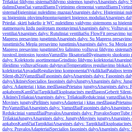
Trišakiai šildymo sistemai
Šildymo sistemos jungtys
Atsarginės dalys: 
dalims
Dangčiai vamzdžiams
Tvirtinimo elementai vamzdžiams
Tvirtin
sistema
Higieniniai nuleidimo mazgai
Atsarginės dalys: Higieniniai nu
su higieniniu plovimu
Įmontuojamieji higienos moduliai
Atsarginės dal
Priedai, skirti bakelių ir WC nuleidimo valdymo sistemoms su higien
statmenuoju lizdu paslėptam montavimui
Atsarginės dalys: Vožtuvai 
ventiliai
Atsarginės dalys: Rutuliniai ventiliai
Su FlowFit presavimo jun
Mapress presavimo jungtimis
Atsarginės dalys: Su Mapress presavimo
jungtimis
Su Mepla presavimo jungtimis
Atsarginės dalys: Su Mepla p
Mapress presavimo jungtimis
Oro šalinimo vožtuvai šildymo sistemai
S
juostos
Lipniosios juostos
Vamzdžių fiksatoriai
Išlyginamojo sluoksnio 
dalys: Kolektorių asortimentas
Grindinio šildymo kolektoriai
Atsarginė
išleidimo vožtuvai
Srauto dalytuvai
Temperatūros reguliavimo blokai
At
kolektoriai
Apvadai
Reguliavimo komponentai
Vykdikliai
Patalpos term
Silent-db20
Vamzdžiai
Fasoninės dalys
Atsarginės dalys: Fasoninės dal
dalys
Alkūnės
Specialios fasoninės dalys
Jungtys
Atsarginės dalys: Jung
dalys: Adapteriai į kitas medžiagas
Prietaisų jungtys
Atsarginės dalys: P
apkaboms
Kamščiai
Tarpikliai
Eksploatacinės medžiagos
Geberit Silent
Alkūnės
Trišakiai
Atsarginės dalys: Trišakiai
Redukciniai vamzdžiai
Ats
Movinės jungtys
Pirštinės jungtys
Adapteriai į kitas medžiagas
Prietais
Pro
Vamzdžiai
Atsarginės dalys: Vamzdžiai
Fasoninės dalys
Atsarginės 
Redukciniai vamzdžiai
Pravalos
Atsarginės dalys: Pravalos
SuperTube f
Trišakiai
Jungtys
Atsarginės dalys: Jungtys
Movinės jungtys
Atsarginės 
apkabos
Kamščiai
Tarpikliai
Atsarginės dalys: Tarpikliai
Eksploatacinės
dalys: Pravalos
Adapteriai
Specialios fasoninės dalys
Atsarginės dalys: 