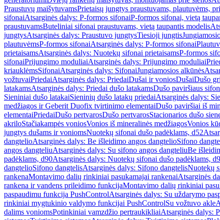
Praustuvų maišytuvams
Prietaisų jungtys praustuvams, plautuvėms, pri
sifonai
Atsarginės dalys: P-formos sifonai
P-formos sifonai, vietą taupa
praustuvams
Buteliniai sifonai praustuvams, vietą taupantis modelis
Ats
jungtys
Atsarginės dalys: Praustuvo jungtys
Tiesioji jungtis
Jungiamosio
plautuvėms
P-formos sifonai
Atsarginės dalys: P-formos sifonai
Plautuv
prietaisams
Atsarginės dalys: Nuotekų sifonai prietaisams
P-formos sif
sifonai
Prijungimo moduliai
Atsarginės dalys: Prijungimo moduliai
Prie
kriauklėms
Sifonai
Atsarginės dalys: Sifonai
Jungiamosios alkūnės
Atsa
vožtuvai
Priedai
Atsarginės dalys: Priedai
Dušai ir vonios
Dušai
Dušo gr
latakams
Atsarginės dalys: Priedai dušo latakams
Dušo paviršiaus sifon
Sieniniai dušo latakai
Sieninių dušo latakų priedai
Atsarginės dalys: Si
medžiagos ir Geberit Duofix tvirtinimo elementai
Dušo paviršiai iš mi
elementai
Priedai
Dušo pertvaros
Dušo pertvaros
Stacionarios dušo sien
akrilo
Stačiakampės vonios
Vonios iš mineralinės medžiagos
Vonios kū
jungtys dušams ir vonioms
Nuotekų sifonai dušo padėklams, d52
Atsar
dangtelio
Atsarginės dalys: Be išleidimo angos dangtelio
Sifono dangte
angos dangteliu
Atsarginės dalys: Su sifono angos dangteliu
Be išleidi
padėklams, d90
Atsarginės dalys: Nuotekų sifonai dušo padėklams, d
dangtelio
Sifono dangtelis
Atsarginės dalys: Sifono dangtelis
Nuotekų s
rankena
Montavimo dalių rinkiniai pasukamajai rankenai
Atsarginės da
rankena ir vandens prileidimo funkcija
Montavimo dalių rinkiniai pasuk
paspaudimu funkcija PushControl
Atsarginės dalys: Su uždarymo pas
rinkiniai mygtukinio valdymo funkcijai PushControl
Su vožtuvo akle
A
dalims vonioms
Potinkiniai vamzdžio pertraukikliai
Atsarginės dalys: P