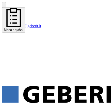
Į geberit.lt
Mano sąrašai