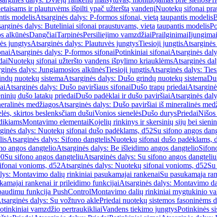
etaisams ir plautuvėms išpilti ypač užterštą vandenį
Nuotekų sifonai pr
ntis modelis
Atsarginės dalys: P-formos sifonai, vietą taupantis modelis
B
arginės dalys: Buteliniai sifonai praustuvams, vietą taupantis modelis
Po
s alkūnės
Dangčiai
Tarpinės
Persiliejimo vamzdžiai
Prailginimai
Įjungima
ės jungtys
Atsarginės dalys: Plautuvės jungtys
Tiesioji jungtis
Atsarginės 
onai
Atsarginės dalys: P-formos sifonai
Potinkiniai sifonai
Atsarginės daly
dai
Nuotekų sifonai užteršto vandens išpylimo kriauklėms
Atsarginės dal
rginės dalys: Jungiamosios alkūnės
Tiesioji jungtis
Atsarginės dalys: Tiesi
indų nuotekų sistema
Atsarginės dalys: Dušo grindų nuotekų sistema
Duš
ai
Atsarginės dalys: Dušo paviršiaus sifonai
Dušo trapų priedai
Atsarginė
eninių dušo latakų priedai
Dušo padėklai ir dušo paviršiai
Atsarginės daly
neralinės medžiagos
Atsarginės dalys: Dušo paviršiai iš mineralinės med
elės, skirtos beslenksčiam dušui
Vonios sienelės
Dušo durys
Priedai
Nišos
dikiams
Montavimo elementai
Kojelių rinkinys ir skersinių sijų bei sieni
ginės dalys: Nuotekų sifonai dušo padėklams, d52
Su sifono angos dang
lis
Atsarginės dalys: Sifono dangtelis
Nuotekų sifonai dušo padėklams, 
mo angos dangtelio
Atsarginės dalys: Be išleidimo angos dangtelio
Sifon
90
Su sifono angos dangteliu
Atsarginės dalys: Su sifono angos dangteliu
ifonai vonioms, d52
Atsarginės dalys: Nuotekų sifonai vonioms, d52
Su
lys: Montavimo dalių rinkiniai pasukamajai rankenai
Su pasukamąja ran
amajai rankenai ir prileidimo funkcijai
Atsarginės dalys: Montavimo dal
paudimu funkcija PushControl
Montavimo dalių rinkiniai mygtukinio v
tsarginės dalys: Su vožtuvo akle
Priedai nuotekų sistemos fasoninėms 
otinkiniai vamzdžio pertraukikliai
Vandens tiekimo jungtys
Potinkinės s