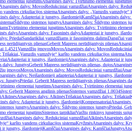
imo elementai jungtims
Atsarginės dalys: Tvirtinimo elementai jungtims
Atsarginės dalys: Movos
Redukciniai vamzdžiai
Atsarginės dalys: Reduk
 vandens cirkuliacijos sistema
Atsarginės dalys: „Vamzdis vamzdyje“ ka
inės dalys: Adapteriai ir jungtys, išardomieji
Kamščiai
Atsarginės dalys:
sistemai
Šildymo sistemos jungtys
Atsarginės dalys: Šildymo sistemos ju
žiams
Tvirtinimo elementai jungtims
Atsarginės dalys: Tvirtinimo element
nės dalys
Atsarginės dalys: Fasoninės dalys
Adapteriai ir jungtys, išardo
alys: Priedai
Sandarikliai vamzdžiams ir fasoninėms dalims
Dangčiai va
ss nerūdijantysis plienas
Geberit Mapress nerūdijantysis plienas
Atsargi
ai 1.4521
Vamzdžių įmovos
Movos
Atsarginės dalys: Movos
Redukcinia
 Trišakiai
„Vamzdis vamzdyje“ karšto vandens cirkuliacijos sistema
Ats
riai
Adapteriai ir jungtys, išardomieji
Atsarginės dalys: Adapteriai ir jun
s dalys: Jungtys
Geberit Mapress nerūdijantysis plienas, dujos
Atsarginės
žių įmovos
Movos
Atsarginės dalys: Movos
Redukciniai vamzdžiai
Atsar
sarginės dalys: Neišardomieji adapteriai
Adapteriai ir jungtys, išardomie
ys: Jungtys
Priedai, Geberit Mapress nerūdijantysis plienas
Atsarginės da
irtinimo elementai jungtims
Atsarginės dalys: Tvirtinimo elementai jun
alys: Geberit Mapress anglinis plienas
Sistemos vamzdžiai 1.0034
Siste
i
Alkūnės
Atsarginės dalys: Alkūnės
Trišakiai
Atsarginės dalys: Trišakiai
inės dalys: Adapteriai ir jungtys, išardomieji
Kompensatoriai
Atsarginės
istemos jungtys
Atsarginės dalys: Šildymo sistemos jungtys
Priedai, Geb
imo elementai jungtims
Sistemos tarpikliai
Varžtų rinkinys jungėmis suju
mzdžiai
Atsarginės dalys: Redukciniai vamzdžiai
Alkūnės
Atsarginės dal
je“ karšto vandens cirkuliacijos sistema
Kryžmės
Atsarginės dalys: K
 ir jungtys, išardomieji
Kamščiai
Atsarginės dalys: Kamščiai
Jungtys
Atsa