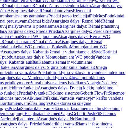
Potinkiniai rėmai
Rėmai WC puodams
Atsarginės dalys: Rėmai WC
: Rėmai pisuarams
Rėmai dušams su sieniniu lataku
Atsarginės dalys:
vėms
Atsarginės dalys: Rėmai plautuvėms
Elementai
surenkamiesiems gaminiams
Priedai garso izoliacijai
Plokštės
Potinkiniai
ėmai praustuvams
Rėmai bidė
Atsarginės dalys: Rėmai bidė
Rėmai
uvų maišytuvams ir prietaisams
Atsarginės dalys: Rėmai praustuvų
dai
Atsarginės dalys: Priedai
Priedai
Atsarginės dalys: Priedai
Sieninės
kiniai rėmai
Rėmai WC puodams
Atsarginės dalys: Rėmai WC
: Rėmai pisuarams
Rėmai dušams
Atsarginės dalys: Rėmai
riniai bakeliai WC puodams, iš plastiko
Montuojami ant WC
e
Atsarginės dalys: Kabantis žemai ir vidutiniame aukštyje
Išoriniai
C puodų
Atsarginės dalys: Montuojami ant WC puodų
Vandens
alys: Kabantis aukštai
Kabantis žemai ir vidutiniame
 bakeliai
Atsarginės dalys: Sigma potinkiniai bakeliai
Omega
nuleidimo vamzdžiai
Priedai
Pripildymo vožtuvai ir vandens nuleidimo
sarginės dalys: Vandens pripildymo vožtuvai potinkiniams
s pripildymo vožtuvai universaliems bakeliams
Atsarginės dalys:
ių nuleidimo funkcija
Atsarginės dalys: Dviejų kiekių nuleidimo
mo funkcija
Priedai
Mygtukai
Tiekimo sistemos
Geberit FlowFit
Sistemos
ukcinės movos
Alkūnės
Trišakiai
„Vamzdis vamzdyje“ karšto vandens
 išardomieji
Kamščiai
Jungtys
Kolektoriai su sriegine
ngtys
Priedai
Sandarikliai vamzdžiams ir fasoninėms dalims
Fasoninių
gėmis sujungti
Eksploatacinės medžiagos
Geberit PushFit
Sistemos
šardomieji adapteriai
Atsarginės dalys: Neišardomieji
tsarginės dalys: Priedai
Sandarikliai vamzdžiams ir fasoninėms