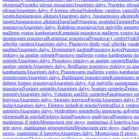
elementai
Nuotekų sifonai pisuarams
Atsarginės dalys: Nuotekų sifona
sifonai
Atsarginės dalys: P-formos sifonai
Nuleidimo vandens vamzdžių i
jungtis
Jungiamosios alkūnės
Atsarginės dalys: Jungiamosios alkūnės
M
jungtis
Jungiamosios alkūnės
Dangčiai
Prijungimo moduliai
Tarpinės
Pra
praustuvai
Atsarginės dalys: Baldiniai praustuvai
Ant stalviršio pastato
mažiems vonios kambariams
Kampiniai praustuvai mažiems vonios k
montuojami praustuvai
Kampiniai praustuvai
Praustuvai Comfort
Vaikiš
užterštą vandenį
Atsarginės dalys: Plautuvės išpilti ypač užterštą vand
gaubtai
Atsarginės dalys: Dengiamieji gaubtai
Praustuvų kojos
Praustu
rinkinys su apatine spintele
Praustuvo mažiems vonios kambariams rink
spintele
Atsarginės dalys: Praustuvo rinkinys su apatine spintele
Baldin
apatine spintele
Atsarginės dalys: Įleidžiamo praustuvo rinkinys su apa
kambariams
Atsarginės dalys: Praustuvams mažiems vonios kambaria
praustuvams
Atsarginės dalys: Baldiniams praustuvams
Kampiniams p
dubens formos praustuvui
Atsarginės dalys: Ant stalviršio pastatoma
praustuvui
Šoninės spintelės
Atsarginės dalys: Šoninės spintelės
Žemos 
spintelės
Atsarginės dalys: Vidutinio aukščio spintelės
Pakabinamos spi
lentynos
Atsarginės dalys: Sieninės lentynos
Priedai
Atsarginės dalys: P
lizdai
Atsarginės dalys: Elektros lizdai
Kiti priedai
Veidrodžiai ir veidro
spintelės
Atsarginės dalys: Veidrodinės spintelės
Su integruotu apšviet
elementai
Kiti priedai
Elektros lizdai
Praustuvų maišytuvai
Praustuvų ma
maitinimas iš tinklo
Montuojami prie stovo, maitinimas iš baterijos
Atsa
prie stovo, maitinamas generatoriumi
Montuojami prie stovo, maišytuv
sienos, maitinimas iš baterijos
Atsarginės dalys: Montuojami iš sienos, 
generatoriumi
Dviejų rankenų maišytuvas, montuojamas prie sienos
At