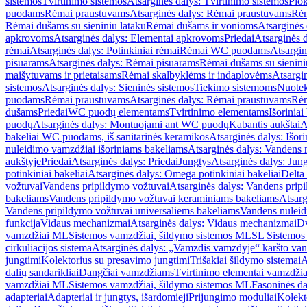
sistemos
Tvirtinimo sistemos
Atsarginės dalys: Tvirtinimo sistemos
Plok
puodams
Rėmai praustuvams
Atsarginės dalys: Rėmai praustuvams
Rėm
Rėmai dušams su sieniniu lataku
Rėmai dušams ir vonioms
Atsarginės
apkrovoms
Atsarginės dalys: Elementai apkrovoms
Priedai
Atsarginės d
rėmai
Atsarginės dalys: Potinkiniai rėmai
Rėmai WC puodams
Atsargi
pisuarams
Atsarginės dalys: Rėmai pisuarams
Rėmai dušams su sienini
maišytuvams ir prietaisams
Rėmai skalbyklėms ir indaplovėms
Atsargi
sistemos
Atsarginės dalys: Sieninės sistemos
Tiekimo sistemoms
Nuotek
puodams
Rėmai praustuvams
Atsarginės dalys: Rėmai praustuvams
Rėm
dušams
Priedai
WC puodų elementams
Tvirtinimo elementams
Išoriniai
puodų
Atsarginės dalys: Montuojami ant WC puodų
Kabantis aukštai
A
bakeliai WC puodams, iš sanitarinės keramikos
Atsarginės dalys: Išor
nuleidimo vamzdžiai išoriniams bakeliams
Atsarginės dalys: Vandens 
aukštyje
Priedai
Atsarginės dalys: Priedai
Jungtys
Atsarginės dalys: Jun
potinkiniai bakeliai
Atsarginės dalys: Omega potinkiniai bakeliai
Delta 
vožtuvai
Vandens pripildymo vožtuvai
Atsarginės dalys: Vandens prip
bakeliams
Vandens pripildymo vožtuvai keraminiams bakeliams
Atsarg
Vandens pripildymo vožtuvai universaliems bakeliams
Vandens nuleid
funkcija
Vidaus mechanizmai
Atsarginės dalys: Vidaus mechanizmai
Dv
vamzdžiai ML
Sistemos vamzdžiai, šildymo sistemos ML
SL Sistemos
cirkuliacijos sistema
Atsarginės dalys: „Vamzdis vamzdyje“ karšto vand
jungtimi
Kolektorius su presavimo jungtimi
Trišakiai šildymo sistemai
A
dalių sandarikliai
Dangčiai vamzdžiams
Tvirtinimo elementai vamzdži
vamzdžiai ML
Sistemos vamzdžiai, šildymo sistemos ML
Fasoninės da
adapteriai
Adapteriai ir jungtys, išardomieji
Prijungimo moduliai
Kolekto