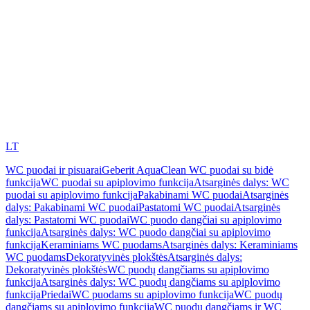
LT
WC puodai ir pisuarai
Geberit AquaClean WC puodai su bidė
funkcija
WC puodai su apiplovimo funkcija
Atsarginės dalys: WC
puodai su apiplovimo funkcija
Pakabinami WC puodai
Atsarginės
dalys: Pakabinami WC puodai
Pastatomi WC puodai
Atsarginės
dalys: Pastatomi WC puodai
WC puodo dangčiai su apiplovimo
funkcija
Atsarginės dalys: WC puodo dangčiai su apiplovimo
funkcija
Keraminiams WC puodams
Atsarginės dalys: Keraminiams
WC puodams
Dekoratyvinės plokštės
Atsarginės dalys:
Dekoratyvinės plokštės
WC puodų dangčiams su apiplovimo
funkcija
Atsarginės dalys: WC puodų dangčiams su apiplovimo
funkcija
Priedai
WC puodams su apiplovimo funkcija
WC puodų
dangčiams su apiplovimo funkcija
WC puodų dangčiams ir WC