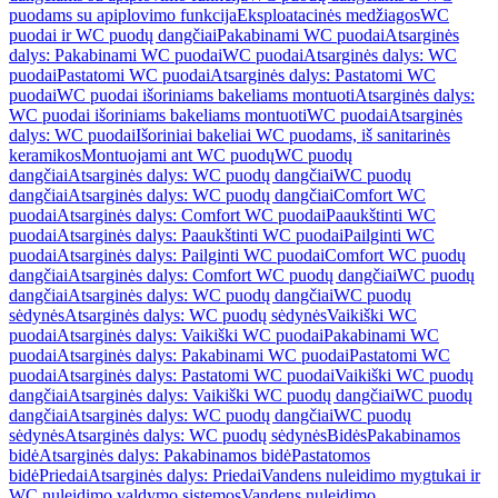
puodams su apiplovimo funkcija
Eksploatacinės medžiagos
WC
puodai ir WC puodų dangčiai
Pakabinami WC puodai
Atsarginės
dalys: Pakabinami WC puodai
WC puodai
Atsarginės dalys: WC
puodai
Pastatomi WC puodai
Atsarginės dalys: Pastatomi WC
puodai
WC puodai išoriniams bakeliams montuoti
Atsarginės dalys:
WC puodai išoriniams bakeliams montuoti
WC puodai
Atsarginės
dalys: WC puodai
Išoriniai bakeliai WC puodams, iš sanitarinės
keramikos
Montuojami ant WC puodų
WC puodų
dangčiai
Atsarginės dalys: WC puodų dangčiai
WC puodų
dangčiai
Atsarginės dalys: WC puodų dangčiai
Comfort WC
puodai
Atsarginės dalys: Comfort WC puodai
Paaukštinti WC
puodai
Atsarginės dalys: Paaukštinti WC puodai
Pailginti WC
puodai
Atsarginės dalys: Pailginti WC puodai
Comfort WC puodų
dangčiai
Atsarginės dalys: Comfort WC puodų dangčiai
WC puodų
dangčiai
Atsarginės dalys: WC puodų dangčiai
WC puodų
sėdynės
Atsarginės dalys: WC puodų sėdynės
Vaikiški WC
puodai
Atsarginės dalys: Vaikiški WC puodai
Pakabinami WC
puodai
Atsarginės dalys: Pakabinami WC puodai
Pastatomi WC
puodai
Atsarginės dalys: Pastatomi WC puodai
Vaikiški WC puodų
dangčiai
Atsarginės dalys: Vaikiški WC puodų dangčiai
WC puodų
dangčiai
Atsarginės dalys: WC puodų dangčiai
WC puodų
sėdynės
Atsarginės dalys: WC puodų sėdynės
Bidės
Pakabinamos
bidė
Atsarginės dalys: Pakabinamos bidė
Pastatomos
bidė
Priedai
Atsarginės dalys: Priedai
Vandens nuleidimo mygtukai ir
WC nuleidimo valdymo sistemos
Vandens nuleidimo