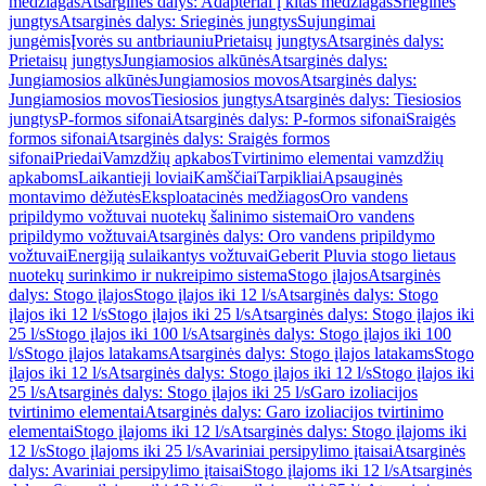
medžiagas
Atsarginės dalys: Adapteriai į kitas medžiagas
Srieginės
jungtys
Atsarginės dalys: Srieginės jungtys
Sujungimai
jungėmis
Įvorės su antbriauniu
Prietaisų jungtys
Atsarginės dalys:
Prietaisų jungtys
Jungiamosios alkūnės
Atsarginės dalys:
Jungiamosios alkūnės
Jungiamosios movos
Atsarginės dalys:
Jungiamosios movos
Tiesiosios jungtys
Atsarginės dalys: Tiesiosios
jungtys
P-formos sifonai
Atsarginės dalys: P-formos sifonai
Sraigės
formos sifonai
Atsarginės dalys: Sraigės formos
sifonai
Priedai
Vamzdžių apkabos
Tvirtinimo elementai vamzdžių
apkaboms
Laikantieji loviai
Kamščiai
Tarpikliai
Apsauginės
montavimo dėžutės
Eksploatacinės medžiagos
Oro vandens
pripildymo vožtuvai nuotekų šalinimo sistemai
Oro vandens
pripildymo vožtuvai
Atsarginės dalys: Oro vandens pripildymo
vožtuvai
Energiją sulaikantys vožtuvai
Geberit Pluvia stogo lietaus
nuotekų surinkimo ir nukreipimo sistema
Stogo įlajos
Atsarginės
dalys: Stogo įlajos
Stogo įlajos iki 12 l/s
Atsarginės dalys: Stogo
įlajos iki 12 l/s
Stogo įlajos iki 25 l/s
Atsarginės dalys: Stogo įlajos iki
25 l/s
Stogo įlajos iki 100 l/s
Atsarginės dalys: Stogo įlajos iki 100
l/s
Stogo įlajos latakams
Atsarginės dalys: Stogo įlajos latakams
Stogo
įlajos iki 12 l/s
Atsarginės dalys: Stogo įlajos iki 12 l/s
Stogo įlajos iki
25 l/s
Atsarginės dalys: Stogo įlajos iki 25 l/s
Garo izoliacijos
tvirtinimo elementai
Atsarginės dalys: Garo izoliacijos tvirtinimo
elementai
Stogo įlajoms iki 12 l/s
Atsarginės dalys: Stogo įlajoms iki
12 l/s
Stogo įlajoms iki 25 l/s
Avariniai persipylimo įtaisai
Atsarginės
dalys: Avariniai persipylimo įtaisai
Stogo įlajoms iki 12 l/s
Atsarginės