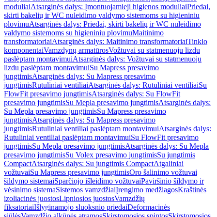
moduliai
Atsarginės dalys: Įmontuojamieji higienos moduliai
Priedai,
skirti bakelių ir WC nuleidimo valdymo sistemoms su higieniniu
plovimu
Atsarginės dalys: Priedai, skirti bakelių ir WC nuleidimo
valdymo sistemoms su higieniniu plovimu
Maitinimo
transformatoriai
Atsarginės dalys: Maitinimo transformatoriai
Tinklo
komponentai
Vamzdynų armatūros
Vožtuvai su statmenuoju lizdu
paslėptam montavimui
Atsarginės dalys: Vožtuvai su statmenuoju
lizdu paslėptam montavimui
Su Mapress presavimo
jungtimis
Atsarginės dalys: Su Mapress presavimo
jungtimis
Rutuliniai ventiliai
Atsarginės dalys: Rutuliniai ventiliai
Su
FlowFit presavimo jungtimis
Atsarginės dalys: Su FlowFit
presavimo jungtimis
Su Mepla presavimo jungtimis
Atsarginės dalys:
Su Mepla presavimo jungtimis
Su Mapress presavimo
jungtimis
Atsarginės dalys: Su Mapress presavimo
jungtimis
Rutuliniai ventiliai paslėptam montavimui
Atsarginės dalys:
Rutuliniai ventiliai paslėptam montavimui
Su FlowFit presavimo
jungtimis
Su Mepla presavimo jungtimis
Atsarginės dalys: Su Mepla
presavimo jungtimis
Su Volex presavimo jungtimis
Su jungtimis
Compact
Atsarginės dalys: Su jungtimis Compact
Atgaliniai
vožtuvai
Su Mapress presavimo jungtimis
Oro šalinimo vožtuvai
šildymo sistemai
Sparčiojo išleidimo vožtuvai
Paviršinio šildymo ir
vėsinimo sistema
Sistemos vamzdžiai
Įrengimo medžiagos
Kraštinės
izoliacinės juostos
Lipniosios juostos
Vamzdžių
fiksatoriai
Išlyginamojo sluoksnio priedai
Deformacinės
siūlės
Vamzdžio alkūnės atramos
Skirstomosios spintos
Skirstomosios