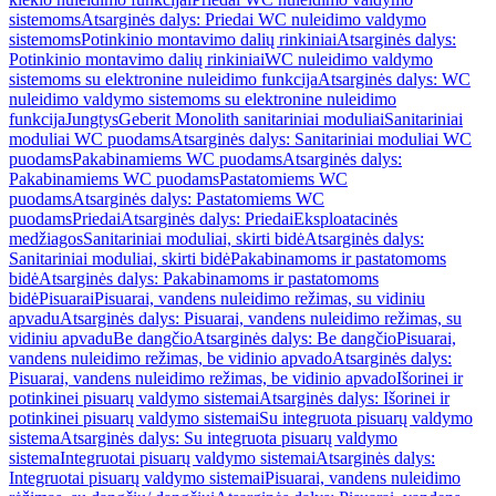
sistemoms
Atsarginės dalys: Priedai WC nuleidimo valdymo
sistemoms
Potinkinio montavimo dalių rinkiniai
Atsarginės dalys:
Potinkinio montavimo dalių rinkiniai
WC nuleidimo valdymo
sistemoms su elektronine nuleidimo funkcija
Atsarginės dalys: WC
nuleidimo valdymo sistemoms su elektronine nuleidimo
funkcija
Jungtys
Geberit Monolith sanitariniai moduliai
Sanitariniai
moduliai WC puodams
Atsarginės dalys: Sanitariniai moduliai WC
puodams
Pakabinamiems WC puodams
Atsarginės dalys:
Pakabinamiems WC puodams
Pastatomiems WC
puodams
Atsarginės dalys: Pastatomiems WC
puodams
Priedai
Atsarginės dalys: Priedai
Eksploatacinės
medžiagos
Sanitariniai moduliai, skirti bidė
Atsarginės dalys:
Sanitariniai moduliai, skirti bidė
Pakabinamoms ir pastatomoms
bidė
Atsarginės dalys: Pakabinamoms ir pastatomoms
bidė
Pisuarai
Pisuarai, vandens nuleidimo režimas, su vidiniu
apvadu
Atsarginės dalys: Pisuarai, vandens nuleidimo režimas, su
vidiniu apvadu
Be dangčio
Atsarginės dalys: Be dangčio
Pisuarai,
vandens nuleidimo režimas, be vidinio apvado
Atsarginės dalys:
Pisuarai, vandens nuleidimo režimas, be vidinio apvado
Išorinei ir
potinkinei pisuarų valdymo sistemai
Atsarginės dalys: Išorinei ir
potinkinei pisuarų valdymo sistemai
Su integruota pisuarų valdymo
sistema
Atsarginės dalys: Su integruota pisuarų valdymo
sistema
Integruotai pisuarų valdymo sistemai
Atsarginės dalys:
Integruotai pisuarų valdymo sistemai
Pisuarai, vandens nuleidimo