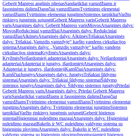
Geberit Mapress anglinis plienas
Sandarikliai vamzdžiams ir
fasoninėms dalims
Dangčiai vamzdžiams
Tvirtinimo elementai
vamzdžiams
Tvirtinimo elementai jungtims
Sistemos tarpikliai
Varžtų
rinkinys jungėmis sujungti
Geberit Mapress varis
Geberit Mapress
varis
Atsarginės dalys: Geberit Mapress varis
Movos
Atsarginės dalys:
Movos
Redukciniai vamzdžiai
Atsarginės dalys: Redukciniai
vamzdžiai
Alkūnės
Atsarginės dalys: Alkūnės
Trišakiai
Atsarginės
dalys: Trišakiai
„Vamzdis vamzdyje“ karšto vandens cirkuliacijos
sistema
Atsarginės dalys: „Vamzdis vamzdyje“ karšto vandens
cirkuliacijos sistema
Kryžmės
Atsarginės dalys:
Kryžmės
Neišardomieji adapteriai
Atsarginės dalys: Neišardomieji
adapteriai
Adapteriai ir jungtys, išardomieji
Atsarginės dalys:
Adapteriai ir jungtys, išardomieji
Kamščiai
Atsarginės dalys:
Kamščiai
Jungtys
Atsarginės dalys: Jungtys
Trišakiai šildymo
sistemai
Atsarginės dalys: Trišakiai šildymo sistemai
Šildymo
sistemos jungtys
Atsarginės dalys: Šildymo sistemos jungtys
Priedai
Geberit Mapress varis
Atsarginės dalys: Priedai Geberit Mapress
varis
Sandarikliai vamzdžiams ir fasoninėms dalims
Dangčiai
vamzdžiams
Tvirtinimo elementai vamzdžiams
Tvirtinimo elementai
jungtims
Atsarginės dalys: Tvirtinimo elementai jungtims
Sistemos
tarpikliai
Varžtų rinkinys jungėmis sujungti
Geberit higienos
sistema
Higieniniai nuleidimo mazgai
Atsarginės dalys: Higieniniai
nuleidimo mazgai
Bakelis ir WC nuleidimo valdymo sistema su
higieniniu plovimu
Atsarginės dalys: Bakelis ir WC nuleidimo
valdymo sistema su higieniniu plovimu
Įmontuojamieji higienos