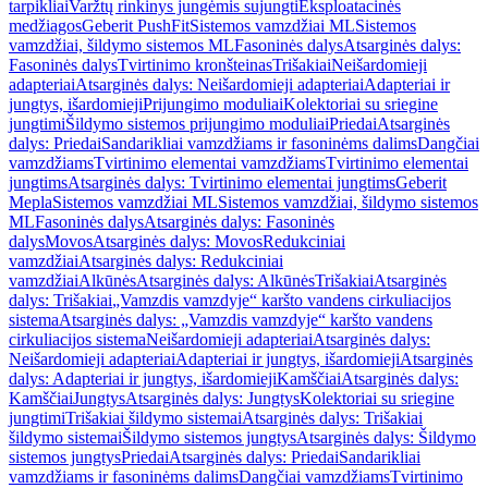
tarpikliai
Varžtų rinkinys jungėmis sujungti
Eksploatacinės
medžiagos
Geberit PushFit
Sistemos vamzdžiai ML
Sistemos
vamzdžiai, šildymo sistemos ML
Fasoninės dalys
Atsarginės dalys:
Fasoninės dalys
Tvirtinimo kronšteinas
Trišakiai
Neišardomieji
adapteriai
Atsarginės dalys: Neišardomieji adapteriai
Adapteriai ir
jungtys, išardomieji
Prijungimo moduliai
Kolektoriai su sriegine
jungtimi
Šildymo sistemos prijungimo moduliai
Priedai
Atsarginės
dalys: Priedai
Sandarikliai vamzdžiams ir fasoninėms dalims
Dangčiai
vamzdžiams
Tvirtinimo elementai vamzdžiams
Tvirtinimo elementai
jungtims
Atsarginės dalys: Tvirtinimo elementai jungtims
Geberit
Mepla
Sistemos vamzdžiai ML
Sistemos vamzdžiai, šildymo sistemos
ML
Fasoninės dalys
Atsarginės dalys: Fasoninės
dalys
Movos
Atsarginės dalys: Movos
Redukciniai
vamzdžiai
Atsarginės dalys: Redukciniai
vamzdžiai
Alkūnės
Atsarginės dalys: Alkūnės
Trišakiai
Atsarginės
dalys: Trišakiai
„Vamzdis vamzdyje“ karšto vandens cirkuliacijos
sistema
Atsarginės dalys: „Vamzdis vamzdyje“ karšto vandens
cirkuliacijos sistema
Neišardomieji adapteriai
Atsarginės dalys:
Neišardomieji adapteriai
Adapteriai ir jungtys, išardomieji
Atsarginės
dalys: Adapteriai ir jungtys, išardomieji
Kamščiai
Atsarginės dalys:
Kamščiai
Jungtys
Atsarginės dalys: Jungtys
Kolektoriai su sriegine
jungtimi
Trišakiai šildymo sistemai
Atsarginės dalys: Trišakiai
šildymo sistemai
Šildymo sistemos jungtys
Atsarginės dalys: Šildymo
sistemos jungtys
Priedai
Atsarginės dalys: Priedai
Sandarikliai
vamzdžiams ir fasoninėms dalims
Dangčiai vamzdžiams
Tvirtinimo