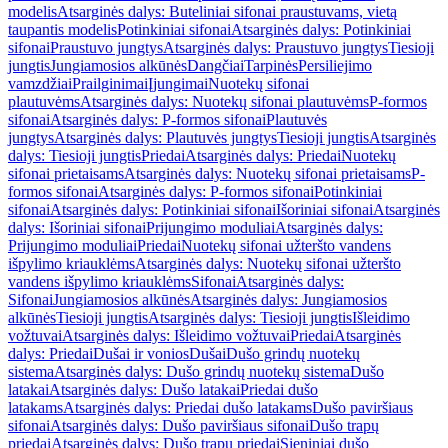
modelis
Atsarginės dalys: Buteliniai sifonai praustuvams, vietą
taupantis modelis
Potinkiniai sifonai
Atsarginės dalys: Potinkiniai
sifonai
Praustuvo jungtys
Atsarginės dalys: Praustuvo jungtys
Tiesioji
jungtis
Jungiamosios alkūnės
Dangčiai
Tarpinės
Persiliejimo
vamzdžiai
Prailginimai
Įjungimai
Nuotekų sifonai
plautuvėms
Atsarginės dalys: Nuotekų sifonai plautuvėms
P-formos
sifonai
Atsarginės dalys: P-formos sifonai
Plautuvės
jungtys
Atsarginės dalys: Plautuvės jungtys
Tiesioji jungtis
Atsarginės
dalys: Tiesioji jungtis
Priedai
Atsarginės dalys: Priedai
Nuotekų
sifonai prietaisams
Atsarginės dalys: Nuotekų sifonai prietaisams
P-
formos sifonai
Atsarginės dalys: P-formos sifonai
Potinkiniai
sifonai
Atsarginės dalys: Potinkiniai sifonai
Išoriniai sifonai
Atsarginės
dalys: Išoriniai sifonai
Prijungimo moduliai
Atsarginės dalys:
Prijungimo moduliai
Priedai
Nuotekų sifonai užteršto vandens
išpylimo kriauklėms
Atsarginės dalys: Nuotekų sifonai užteršto
vandens išpylimo kriauklėms
Sifonai
Atsarginės dalys:
Sifonai
Jungiamosios alkūnės
Atsarginės dalys: Jungiamosios
alkūnės
Tiesioji jungtis
Atsarginės dalys: Tiesioji jungtis
Išleidimo
vožtuvai
Atsarginės dalys: Išleidimo vožtuvai
Priedai
Atsarginės
dalys: Priedai
Dušai ir vonios
Dušai
Dušo grindų nuotekų
sistema
Atsarginės dalys: Dušo grindų nuotekų sistema
Dušo
latakai
Atsarginės dalys: Dušo latakai
Priedai dušo
latakams
Atsarginės dalys: Priedai dušo latakams
Dušo paviršiaus
sifonai
Atsarginės dalys: Dušo paviršiaus sifonai
Dušo trapų
priedai
Atsarginės dalys: Dušo trapų priedai
Sieniniai dušo