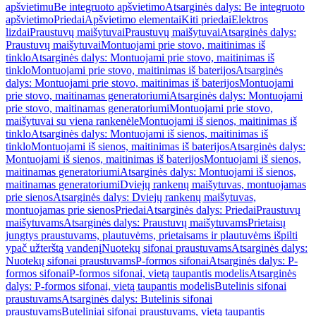
apšvietimu
Be integruoto apšvietimo
Atsarginės dalys: Be integruoto
apšvietimo
Priedai
Apšvietimo elementai
Kiti priedai
Elektros
lizdai
Praustuvų maišytuvai
Praustuvų maišytuvai
Atsarginės dalys:
Praustuvų maišytuvai
Montuojami prie stovo, maitinimas iš
tinklo
Atsarginės dalys: Montuojami prie stovo, maitinimas iš
tinklo
Montuojami prie stovo, maitinimas iš baterijos
Atsarginės
dalys: Montuojami prie stovo, maitinimas iš baterijos
Montuojami
prie stovo, maitinamas generatoriumi
Atsarginės dalys: Montuojami
prie stovo, maitinamas generatoriumi
Montuojami prie stovo,
maišytuvai su viena rankenėle
Montuojami iš sienos, maitinimas iš
tinklo
Atsarginės dalys: Montuojami iš sienos, maitinimas iš
tinklo
Montuojami iš sienos, maitinimas iš baterijos
Atsarginės dalys:
Montuojami iš sienos, maitinimas iš baterijos
Montuojami iš sienos,
maitinamas generatoriumi
Atsarginės dalys: Montuojami iš sienos,
maitinamas generatoriumi
Dviejų rankenų maišytuvas, montuojamas
prie sienos
Atsarginės dalys: Dviejų rankenų maišytuvas,
montuojamas prie sienos
Priedai
Atsarginės dalys: Priedai
Praustuvų
maišytuvams
Atsarginės dalys: Praustuvų maišytuvams
Prietaisų
jungtys praustuvams, plautuvėms, prietaisams ir plautuvėms išpilti
ypač užterštą vandenį
Nuotekų sifonai praustuvams
Atsarginės dalys:
Nuotekų sifonai praustuvams
P-formos sifonai
Atsarginės dalys: P-
formos sifonai
P-formos sifonai, vietą taupantis modelis
Atsarginės
dalys: P-formos sifonai, vietą taupantis modelis
Butelinis sifonai
praustuvams
Atsarginės dalys: Butelinis sifonai
praustuvams
Buteliniai sifonai praustuvams, vietą taupantis