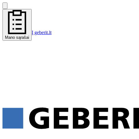
Į geberit.lt
Mano sąrašai