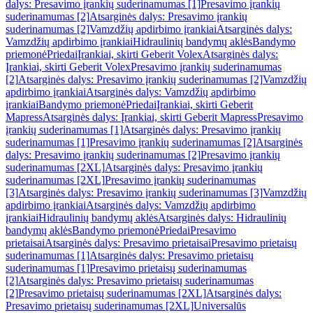
dalys: Presavimo įrankių suderinamumas [1]
Presavimo įrankių
suderinamumas [2]
Atsarginės dalys: Presavimo įrankių
suderinamumas [2]
Vamzdžių apdirbimo įrankiai
Atsarginės dalys:
Vamzdžių apdirbimo įrankiai
Hidraulinių bandymų aklės
Bandymo
priemonė
Priedai
Įrankiai, skirti Geberit Volex
Atsarginės dalys:
Įrankiai, skirti Geberit Volex
Presavimo įrankių suderinamumas
[2]
Atsarginės dalys: Presavimo įrankių suderinamumas [2]
Vamzdžių
apdirbimo įrankiai
Atsarginės dalys: Vamzdžių apdirbimo
įrankiai
Bandymo priemonė
Priedai
Įrankiai, skirti Geberit
Mapress
Atsarginės dalys: Įrankiai, skirti Geberit Mapress
Presavimo
įrankių suderinamumas [1]
Atsarginės dalys: Presavimo įrankių
suderinamumas [1]
Presavimo įrankių suderinamumas [2]
Atsarginės
dalys: Presavimo įrankių suderinamumas [2]
Presavimo įrankių
suderinamumas [2XL]
Atsarginės dalys: Presavimo įrankių
suderinamumas [2XL]
Presavimo įrankių suderinamumas
[3]
Atsarginės dalys: Presavimo įrankių suderinamumas [3]
Vamzdžių
apdirbimo įrankiai
Atsarginės dalys: Vamzdžių apdirbimo
įrankiai
Hidraulinių bandymų aklės
Atsarginės dalys: Hidraulinių
bandymų aklės
Bandymo priemonė
Priedai
Presavimo
prietaisai
Atsarginės dalys: Presavimo prietaisai
Presavimo prietaisų
suderinamumas [1]
Atsarginės dalys: Presavimo prietaisų
suderinamumas [1]
Presavimo prietaisų suderinamumas
[2]
Atsarginės dalys: Presavimo prietaisų suderinamumas
[2]
Presavimo prietaisų suderinamumas [2XL]
Atsarginės dalys:
Presavimo prietaisų suderinamumas [2XL]
Universalūs