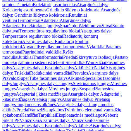
spintos iš metalo
Kolektorių asortimentas
Atsarginės dalys:
Kolektorių asortimentas
Grindinio šildymo kolektoriai
Atsarginės
dalys: Grindinio šildymo kolektoriai
Rutuliniai
ventiliai
Termometrai
Adapteriai
Atsarginės dalys:
Adapteriai
Kolektoriaus jungtys
Sparčiojo išleidimo vožtuvai
Srauto
dalytuvai
Temperatūros reguliavimo blokai
Atsarginės dalys:
Temperatūros reguliavimo blokai
Radiatorių kontūrų
kolektoriai
Atsarginės dalys: Radiatorių kontūrų
kolektoriai
Apvadai
Reguliavimo komponentai
Vykdikliai
Patalpos
termostatai
Pagrindiniai valdikliai
Ryšio
moduliai
Jutikliai
Transformatoriai
Priedai
Skirstytuvo izoliacija
Pastato
nuotekų šalinimo sistemos
Geberit Silent-db20
Vamzdžiai
Fasoninės
dalys
Atsarginės dalys: Fasoninės dalys
Alkūnės
Trišakiai
Atsarginės
dalys: Trišakiai
Redukciniai vamzdžiai
Pravalos
Atsarginės dalys:
Pravalos
SuperTube fasoninės dalys
Alkūnės
Specialios fasoninės
dalys
Jungtys
Atsarginės dalys: Jungtys
Suvirinamos jungtys
Movinės
jungtys
Atsarginės dalys: Movinės jungtys
Suspaudžiamosios
jungtys
Adapteriai į kitas medžiagas
Atsarginės dalys: Adapteriai į
kitas medžiagas
Prietaisų jungtys
Atsarginės dalys: Prietaisų
jungtys
Jungiamosios alkūnės
Atsarginės dalys: Jungiamosios
alkūnės
Priedai
Vamzdžių apkabos
Tvirtinimo elementai vamzdžių
apkaboms
Kamščiai
Tarpikliai
Eksploatacinės medžiagos
Geberit
Silent-PP
Vamzdžiai
Atsarginės dalys: Vamzdžiai
Fasoninės
dalys
Atsarginės dalys: Fasoninės dalys
Alkūnės
Atsarginės dalys:
Alkūnės
Trišakiai
Atsarginės dalys: Trišakiai
Redukciniai