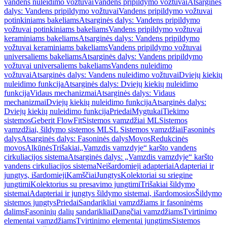
vandens nuleidimo vožtuvai
Vandens pripildymo vožtuvai
Atsarginės
dalys: Vandens pripildymo vožtuvai
Vandens pripildymo vožtuvai
potinkiniams bakeliams
Atsarginės dalys: Vandens pripildymo
vožtuvai potinkiniams bakeliams
Vandens pripildymo vožtuvai
keraminiams bakeliams
Atsarginės dalys: Vandens pripildymo
vožtuvai keraminiams bakeliams
Vandens pripildymo vožtuvai
universaliems bakeliams
Atsarginės dalys: Vandens pripildymo
vožtuvai universaliems bakeliams
Vandens nuleidimo
vožtuvai
Atsarginės dalys: Vandens nuleidimo vožtuvai
Dviejų kiekių
nuleidimo funkcija
Atsarginės dalys: Dviejų kiekių nuleidimo
funkcija
Vidaus mechanizmai
Atsarginės dalys: Vidaus
mechanizmai
Dviejų kiekių nuleidimo funkcija
Atsarginės dalys:
Dviejų kiekių nuleidimo funkcija
Priedai
Mygtukai
Tiekimo
sistemos
Geberit FlowFit
Sistemos vamzdžiai ML
Sistemos
vamzdžiai, šildymo sistemos ML
SL Sistemos vamzdžiai
Fasoninės
dalys
Atsarginės dalys: Fasoninės dalys
Movos
Redukcinės
movos
Alkūnės
Trišakiai
„Vamzdis vamzdyje“ karšto vandens
cirkuliacijos sistema
Atsarginės dalys: „Vamzdis vamzdyje“ karšto
vandens cirkuliacijos sistema
Neišardomieji adapteriai
Adapteriai ir
jungtys, išardomieji
Kamščiai
Jungtys
Kolektoriai su sriegine
jungtimi
Kolektorius su presavimo jungtimi
Trišakiai šildymo
sistemai
Adapteriai ir jungtys šildymo sistemai, išardomosios
Šildymo
sistemos jungtys
Priedai
Sandarikliai vamzdžiams ir fasoninėms
dalims
Fasoninių dalių sandarikliai
Dangčiai vamzdžiams
Tvirtinimo
elementai vamzdžiams
Tvirtinimo elementai jungtims
Sistemos