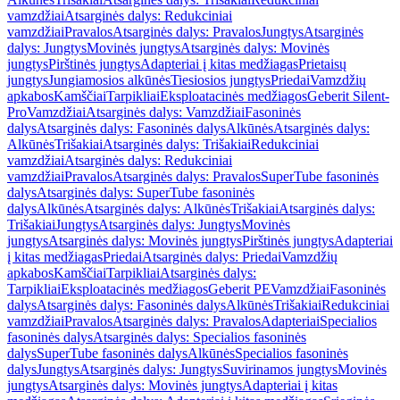
vamzdžiai
Atsarginės dalys: Redukciniai
vamzdžiai
Pravalos
Atsarginės dalys: Pravalos
Jungtys
Atsarginės
dalys: Jungtys
Movinės jungtys
Atsarginės dalys: Movinės
jungtys
Pirštinės jungtys
Adapteriai į kitas medžiagas
Prietaisų
jungtys
Jungiamosios alkūnės
Tiesiosios jungtys
Priedai
Vamzdžių
apkabos
Kamščiai
Tarpikliai
Eksploatacinės medžiagos
Geberit Silent-
Pro
Vamzdžiai
Atsarginės dalys: Vamzdžiai
Fasoninės
dalys
Atsarginės dalys: Fasoninės dalys
Alkūnės
Atsarginės dalys:
Alkūnės
Trišakiai
Atsarginės dalys: Trišakiai
Redukciniai
vamzdžiai
Atsarginės dalys: Redukciniai
vamzdžiai
Pravalos
Atsarginės dalys: Pravalos
SuperTube fasoninės
dalys
Atsarginės dalys: SuperTube fasoninės
dalys
Alkūnės
Atsarginės dalys: Alkūnės
Trišakiai
Atsarginės dalys:
Trišakiai
Jungtys
Atsarginės dalys: Jungtys
Movinės
jungtys
Atsarginės dalys: Movinės jungtys
Pirštinės jungtys
Adapteriai
į kitas medžiagas
Priedai
Atsarginės dalys: Priedai
Vamzdžių
apkabos
Kamščiai
Tarpikliai
Atsarginės dalys:
Tarpikliai
Eksploatacinės medžiagos
Geberit PE
Vamzdžiai
Fasoninės
dalys
Atsarginės dalys: Fasoninės dalys
Alkūnės
Trišakiai
Redukciniai
vamzdžiai
Pravalos
Atsarginės dalys: Pravalos
Adapteriai
Specialios
fasoninės dalys
Atsarginės dalys: Specialios fasoninės
dalys
SuperTube fasoninės dalys
Alkūnės
Specialios fasoninės
dalys
Jungtys
Atsarginės dalys: Jungtys
Suvirinamos jungtys
Movinės
jungtys
Atsarginės dalys: Movinės jungtys
Adapteriai į kitas