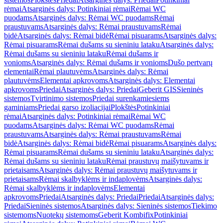
rėmai
Atsarginės dalys: Potinkiniai rėmai
Rėmai WC
puodams
Atsarginės dalys: Rėmai WC puodams
Rėmai
praustuvams
Atsarginės dalys: Rėmai praustuvams
Rėmai
bidė
Atsarginės dalys: Rėmai bidė
Rėmai pisuarams
Atsarginės dalys:
Rėmai pisuarams
Rėmai dušams su sieniniu lataku
Atsarginės dalys:
Rėmai dušams su sieniniu lataku
Rėmai dušams ir
vonioms
Atsarginės dalys: Rėmai dušams ir vonioms
Dušo pertvarų
elementai
Rėmai plautuvėms
Atsarginės dalys: Rėmai
plautuvėms
Elementai apkrovoms
Atsarginės dalys: Elementai
apkrovoms
Priedai
Atsarginės dalys: Priedai
Geberit GIS
Sieninės
sistemos
Tvirtinimo sistemos
Priedai surenkamiesiems
gaminiams
Priedai garso izoliacijai
Plokštės
Potinkiniai
rėmai
Atsarginės dalys: Potinkiniai rėmai
Rėmai WC
puodams
Atsarginės dalys: Rėmai WC puodams
Rėmai
praustuvams
Atsarginės dalys: Rėmai praustuvams
Rėmai
bidė
Atsarginės dalys: Rėmai bidė
Rėmai pisuarams
Atsarginės dalys:
Rėmai pisuarams
Rėmai dušams su sieniniu lataku
Atsarginės dalys:
Rėmai dušams su sieniniu lataku
Rėmai praustuvų maišytuvams ir
prietaisams
Atsarginės dalys: Rėmai praustuvų maišytuvams ir
prietaisams
Rėmai skalbyklėms ir indaplovėms
Atsarginės dalys:
Rėmai skalbyklėms ir indaplovėms
Elementai
apkrovoms
Priedai
Atsarginės dalys: Priedai
Priedai
Atsarginės dalys:
Priedai
Sieninės sistemos
Atsarginės dalys: Sieninės sistemos
Tiekimo
sistemoms
Nuotekų sistemoms
Geberit Kombifix
Potinkiniai