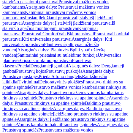
stalviršio pastatomi praustuvai
Praustuvai mažiems vonios
kambariams
Atsarginės dalys: Praustuvai mažiems vonios
kambariams
Kampiniai praustuvai mažiems vonios
kambariams
Pusiau įleidžiami praustuvai
Į stalviršį įleidžiami
praustuvai
Atsarginės dalys: Į stalviršį įleidžiami praustuvai
Iš
stalviršio apačios montuojami praustuvai
Kampiniai
praustuvai
Praustuvai Comfort
Vaikiški praustuvai
Praustuvai
Loviniai
praustuvai
Kiti universalūs praustuvai
Atsarginės dalys: Kiti
universalūs praustuvai
Plautuvės išpilti ypač užterštą
vandenį
Atsarginės dalys: Plautuvės išpilti ypač užterštą
vandenį
Sanitariniai prietaisai su nuleidimo funkcija
Universalios
plautuvės
Gipso surinkimo praustuvai
Praustuvai
klasėms
Priedai
Dengiamieji gaubtai
Atsarginės dalys: Dengiamieji
gaubtai
Praustuvų kojos
Praustuvų puskojės
Atsarginės dalys:
Praustuvų puskojės
Priedai
Sifono dangtelis
Rankšluosčių
laikikliai
Tvirtinimai
Dekoratyvinės plokštės
Praustuvo rinkinys su
apatine spintele
Praustuvo mažiems vonios kambariams rinkinys su
spintele
Atsarginės dalys: Praustuvo mažiems vonios kambariams
rinkinys su spintele
Praustuvo rinkinys su apatine spintele
Atsarginės
dalys: Praustuvo rinkinys su apatine spintele
Baldinio praustuvo
rinkinys su apatine spintele
Atsarginės dalys: Baldinio praustuvo
rinkinys su apatine spintele
Įleidžiamo praustuvo rinkinys su apatine
spintele
Atsarginės dalys: Įleidžiamo praustuvo rinkinys su apatine
spintele
Vonios kambario baldai
Praustuvų spintelės
Atsarginės dalys:
Praustuvų spintelės
Praustuvams mažiems vonios