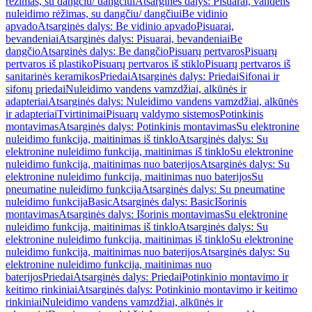
rėžimas, su dangčiu/ dangčiui
Atsarginės dalys: Pisuarai, vandens
nuleidimo rėžimas, su dangčiu/ dangčiui
Be vidinio
apvado
Atsarginės dalys: Be vidinio apvado
Pisuarai,
bevandeniai
Atsarginės dalys: Pisuarai, bevandeniai
Be
dangčio
Atsarginės dalys: Be dangčio
Pisuarų pertvaros
Pisuarų
pertvaros iš plastiko
Pisuarų pertvaros iš stiklo
Pisuarų pertvaros iš
sanitarinės keramikos
Priedai
Atsarginės dalys: Priedai
Sifonai ir
sifonų priedai
Nuleidimo vandens vamzdžiai, alkūnės ir
adapteriai
Atsarginės dalys: Nuleidimo vandens vamzdžiai, alkūnės
ir adapteriai
Tvirtinimai
Pisuarų valdymo sistemos
Potinkinis
montavimas
Atsarginės dalys: Potinkinis montavimas
Su elektronine
nuleidimo funkcija, maitinimas iš tinklo
Atsarginės dalys: Su
elektronine nuleidimo funkcija, maitinimas iš tinklo
Su elektronine
nuleidimo funkcija, maitinimas nuo baterijos
Atsarginės dalys: Su
elektronine nuleidimo funkcija, maitinimas nuo baterijos
Su
pneumatine nuleidimo funkcija
Atsarginės dalys: Su pneumatine
nuleidimo funkcija
Basic
Atsarginės dalys: Basic
Išorinis
montavimas
Atsarginės dalys: Išorinis montavimas
Su elektronine
nuleidimo funkcija, maitinimas iš tinklo
Atsarginės dalys: Su
elektronine nuleidimo funkcija, maitinimas iš tinklo
Su elektronine
nuleidimo funkcija, maitinimas nuo baterijos
Atsarginės dalys: Su
elektronine nuleidimo funkcija, maitinimas nuo
baterijos
Priedai
Atsarginės dalys: Priedai
Potinkinio montavimo ir
keitimo rinkiniai
Atsarginės dalys: Potinkinio montavimo ir keitimo
rinkiniai
Nuleidimo vandens vamzdžiai, alkūnės ir