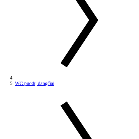
WC puodų dangčiai