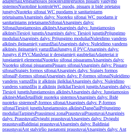
adapteriai
Dengiamosios plokštės
Integruotos pisuarų valdymo
sistemos
Nuotolinė kontrolė
WC puodų, pisuarų ir bidė prietaisų
jungtys
Nuotekų sifonai WC puodams ir sanitariniams
prietaisams
Atsarginės dalys: Nuotekų sifonai WC puodams ir
sanitariniams prietaisams
Sifonai
Atsarginės dalys:
Sifonai
Jungiamosios alkūnės
Atsarginės dalys: Jungiamosios
alkūnės
Tiesioji jungtis
Atsarginės dalys: Tiesioji jungtis
Prijungimo
moduliai
Atsarginės dalys: Prijungimo moduliai
Nuleidimo vandens
alkūnės ilginamieji vamzdžiai
Atsarginės dalys: Nuleidimo vandens
alkūnės ilginamieji vamzdžiai
Jungtys iš PVC
Atsarginės dalys:
Jungtys iš PVC
Manžetai ir dengiamieji gaubteliai
Adapteriai ir
jungiamieji elementai
Nuotekų sifonai pisuarams
Atsarginės dalys:
Nuotekų sifonai pisuarams
Pisuaro sifonai
Atsarginės dalys: Pisuaro
sifonai
Sraigės formos sifonai
Atsarginės dalys: Sraigės formos
sifonai
P-formos sifonai
Atsarginės dalys: P-formos sifonai
Nuleidimo
vandens vamzdžių ir alkūnių ilgikliai
Atsarginės dalys: Nuleidimo
vandens vamzdžių ir alkūnių ilgikliai
Tiesioji jungtis
Atsarginės dalys:
Tiesioji jungtis
Jungiamosios alkūnės
Atsarginės dalys: Jungiamosios
alkūnės
Manžetai
Bidė nuotekų sistemos
Atsarginės dalys: Bidė
nuotekų sistemos
P-formos sifonai
Atsarginės dalys: P-formos
sifonai
Tiesioji jungtis
Jungiamosios alkūnės
Dangčiai
Prijungimo
moduliai
Tarpinės
Prausimosi zona
Praustuvai
Praustuvai
Atsarginės
dalys: Praustuvai
Dvigubi praustuvai
Atsarginės dalys: Dvigubi
praustuvai
Baldiniai praustuvai
Atsarginės dalys: Baldiniai
praustuvai
Ant stalviršio pastatomi praustuvai
Atsarginės dalys: Ant