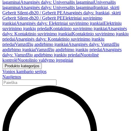
lagaminai
Atsarginės dalys: Universalūs lagaminai
Universalūs
lagaminai
Atsarginės dalys: Universalūs lagaminai
Įrankiai, skirti
Geberit Silent-db20 / Geberit PE
Atsarginės dalys: Įrankiai, skirti
Geberit Silent-db20 / Geberit PE
Elektriniai suvirinimo
įrankiai
Atsarginės dalys: Elektriniai suvirinimo įrankiai
Elektrinių
suvirinimo įrankių priedai
Kontaktinio suvirinimo įrankiai
Atsarginės
dalys: Kontaktinio suvirinimo įrankiai
Kontaktinio suvirinimo įrankių
priedai
Atsarginės dalys: Kontaktinio suvirinimo įrankių
priedai
Vamzdžių apdirbimo įrankiai
Atsarginės dalys: Vamzdžių
apdirbimo įrankiai
Vamzdžių apdirbimo įrankių priedai
Atsarginės
dalys: Vamzdžių apdirbimo įrankių priedai
Nuotolinė
kontrolė
Nuotolinio valdymo įrenginiai
Produkto kategorijos
Vonios kambario serijos
Naujienos