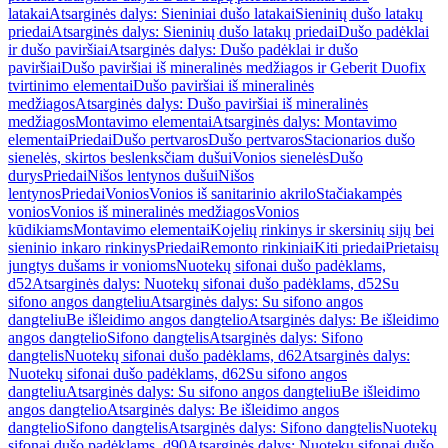
latakai
Atsarginės dalys: Sieniniai dušo latakai
Sieninių dušo latakų
priedai
Atsarginės dalys: Sieninių dušo latakų priedai
Dušo padėklai
ir dušo paviršiai
Atsarginės dalys: Dušo padėklai ir dušo
paviršiai
Dušo paviršiai iš mineralinės medžiagos ir Geberit Duofix
tvirtinimo elementai
Dušo paviršiai iš mineralinės
medžiagos
Atsarginės dalys: Dušo paviršiai iš mineralinės
medžiagos
Montavimo elementai
Atsarginės dalys: Montavimo
elementai
Priedai
Dušo pertvaros
Dušo pertvaros
Stacionarios dušo
sienelės, skirtos beslenksčiam dušui
Vonios sienelės
Dušo
durys
Priedai
Nišos lentynos dušui
Nišos
lentynos
Priedai
Vonios
Vonios iš sanitarinio akrilo
Stačiakampės
vonios
Vonios iš mineralinės medžiagos
Vonios
kūdikiams
Montavimo elementai
Kojelių rinkinys ir skersinių sijų bei
sieninio inkaro rinkinys
Priedai
Remonto rinkiniai
Kiti priedai
Prietaisų
jungtys dušams ir vonioms
Nuotekų sifonai dušo padėklams,
d52
Atsarginės dalys: Nuotekų sifonai dušo padėklams, d52
Su
sifono angos dangteliu
Atsarginės dalys: Su sifono angos
dangteliu
Be išleidimo angos dangtelio
Atsarginės dalys: Be išleidimo
angos dangtelio
Sifono dangtelis
Atsarginės dalys: Sifono
dangtelis
Nuotekų sifonai dušo padėklams, d62
Atsarginės dalys:
Nuotekų sifonai dušo padėklams, d62
Su sifono angos
dangteliu
Atsarginės dalys: Su sifono angos dangteliu
Be išleidimo
angos dangtelio
Atsarginės dalys: Be išleidimo angos
dangtelio
Sifono dangtelis
Atsarginės dalys: Sifono dangtelis
Nuotekų
sifonai dušo padėklams, d90
Atsarginės dalys: Nuotekų sifonai dušo