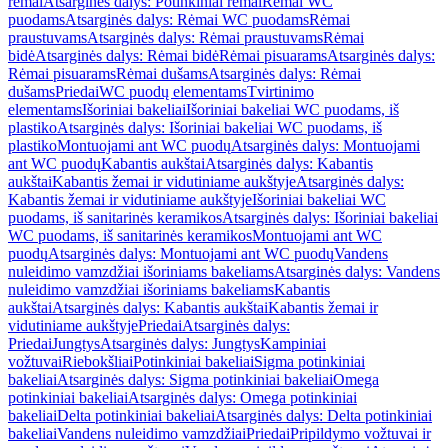
rėmai
Atsarginės dalys: Potinkiniai rėmai
Rėmai WC
puodams
Atsarginės dalys: Rėmai WC puodams
Rėmai
praustuvams
Atsarginės dalys: Rėmai praustuvams
Rėmai
bidė
Atsarginės dalys: Rėmai bidė
Rėmai pisuarams
Atsarginės dalys:
Rėmai pisuarams
Rėmai dušams
Atsarginės dalys: Rėmai
dušams
Priedai
WC puodų elementams
Tvirtinimo
elementams
Išoriniai bakeliai
Išoriniai bakeliai WC puodams, iš
plastiko
Atsarginės dalys: Išoriniai bakeliai WC puodams, iš
plastiko
Montuojami ant WC puodų
Atsarginės dalys: Montuojami
ant WC puodų
Kabantis aukštai
Atsarginės dalys: Kabantis
aukštai
Kabantis žemai ir vidutiniame aukštyje
Atsarginės dalys:
Kabantis žemai ir vidutiniame aukštyje
Išoriniai bakeliai WC
puodams, iš sanitarinės keramikos
Atsarginės dalys: Išoriniai bakeliai
WC puodams, iš sanitarinės keramikos
Montuojami ant WC
puodų
Atsarginės dalys: Montuojami ant WC puodų
Vandens
nuleidimo vamzdžiai išoriniams bakeliams
Atsarginės dalys: Vandens
nuleidimo vamzdžiai išoriniams bakeliams
Kabantis
aukštai
Atsarginės dalys: Kabantis aukštai
Kabantis žemai ir
vidutiniame aukštyje
Priedai
Atsarginės dalys:
Priedai
Jungtys
Atsarginės dalys: Jungtys
Kampiniai
vožtuvai
Riebokšliai
Potinkiniai bakeliai
Sigma potinkiniai
bakeliai
Atsarginės dalys: Sigma potinkiniai bakeliai
Omega
potinkiniai bakeliai
Atsarginės dalys: Omega potinkiniai
bakeliai
Delta potinkiniai bakeliai
Atsarginės dalys: Delta potinkiniai
bakeliai
Vandens nuleidimo vamzdžiai
Priedai
Pripildymo vožtuvai ir