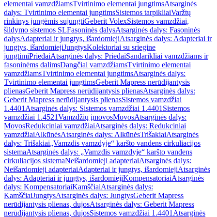
elementai vamzdžiams
Tvirtinimo elementai jungtims
Atsarginės
dalys: Tvirtinimo elementai jungtims
Sistemos tarpikliai
Varžtų
rinkinys jungėmis sujungti
Geberit Volex
Sistemos vamzdžiai,
šildymo sistemos SL
Fasoninės dalys
Atsarginės dalys: Fasoninės
dalys
Adapteriai ir jungtys, išardomieji
Atsarginės dalys: Adapteriai ir
jungtys, išardomieji
Jungtys
Kolektoriai su sriegine
jungtimi
Priedai
Atsarginės dalys: Priedai
Sandarikliai vamzdžiams ir
fasoninėms dalims
Dangčiai vamzdžiams
Tvirtinimo elementai
vamzdžiams
Tvirtinimo elementai jungtims
Atsarginės dalys:
Tvirtinimo elementai jungtims
Geberit Mapress nerūdijantysis
plienas
Geberit Mapress nerūdijantysis plienas
Atsarginės dalys:
Geberit Mapress nerūdijantysis plienas
Sistemos vamzdžiai
1.4401
Atsarginės dalys: Sistemos vamzdžiai 1.4401
Sistemos
vamzdžiai 1.4521
Vamzdžių įmovos
Movos
Atsarginės dalys:
Movos
Redukciniai vamzdžiai
Atsarginės dalys: Redukciniai
vamzdžiai
Alkūnės
Atsarginės dalys: Alkūnės
Trišakiai
Atsarginės
dalys: Trišakiai
„Vamzdis vamzdyje“ karšto vandens cirkuliacijos
sistema
Atsarginės dalys: „Vamzdis vamzdyje“ karšto vandens
cirkuliacijos sistema
Neišardomieji adapteriai
Atsarginės dalys:
Neišardomieji adapteriai
Adapteriai ir jungtys, išardomieji
Atsarginės
dalys: Adapteriai ir jungtys, išardomieji
Kompensatoriai
Atsarginės
dalys: Kompensatoriai
Kamščiai
Atsarginės dalys:
Kamščiai
Jungtys
Atsarginės dalys: Jungtys
Geberit Mapress
nerūdijantysis plienas, dujos
Atsarginės dalys: Geberit Mapress
nerūdijantysis plienas, dujos
Sistemos vamzdžiai 1.4401
Atsarginės