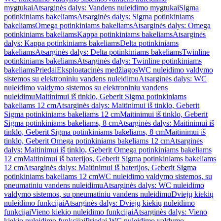
mygtukai
Atsarginės dalys: Vandens nuleidimo mygtukai
Sigma
potinkiniams bakeliams
Atsarginės dalys: Sigma potinkiniams
bakeliams
Omega potinkiniams bakeliams
Atsarginės dalys: Omega
potinkiniams bakeliams
Kappa potinkiniams bakeliams
Atsarginės
dalys: Kappa potinkiniams bakeliams
Delta potinkiniams
bakeliams
Atsarginės dalys: Delta potinkiniams bakeliams
Twinline
potinkiniams bakeliams
Atsarginės dalys: Twinline potinkiniams
bakeliams
Priedai
Eksploatacinės medžiagos
WC nuleidimo valdymo
sistemos su elektroniniu vandens nuleidimu
Atsarginės dalys: WC
nuleidimo valdymo sistemos su elektroniniu vandens
nuleidimu
Maitinimui iš tinklo, Geberit Sigma potinkiniams
bakeliams 12 cm
Atsarginės dalys: Maitinimui iš tinklo, Geberit
Sigma potinkiniams bakeliams 12 cm
Maitinimui iš tinklo, Geberit
Sigma potinkiniams bakeliams, 8 cm
Atsarginės dalys: Maitinimui iš
tinklo, Geberit Sigma potinkiniams bakeliams, 8 cm
Maitinimui iš
tinklo, Geberit Omega potinkiniams bakeliams 12 cm
Atsarginės
dalys: Maitinimui iš tinklo, Geberit Omega potinkiniams bakeliams
12 cm
Maitinimui iš baterijos, Geberit Sigma potinkiniams bakeliams
12 cm
Atsarginės dalys: Maitinimui iš baterijos, Geberit Sigma
potinkiniams bakeliams 12 cm
WC nuleidimo valdymo sistemos, su
pneumatiniu vandens nuleidimu
Atsarginės dalys: WC nuleidimo
valdymo sistemos, su pneumatiniu vandens nuleidimu
Dviejų kiekių
nuleidimo funkcijai
Atsarginės dalys: Dviejų kiekių nuleidimo
funkcijai
Vieno kiekio nuleidimo funkcijai
Atsarginės dalys: Vieno
kiekio nuleidimo funkcijai
Priedai WC nuleidimo valdymo