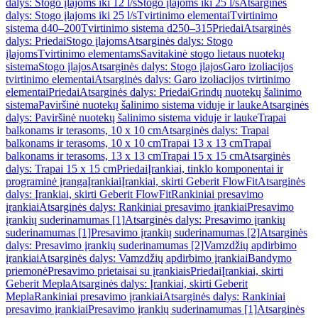
dalys: Stogo įlajoms iki 12 l/s
Stogo įlajoms iki 25 l/s
Atsarginės
dalys: Stogo įlajoms iki 25 l/s
Tvirtinimo elementai
Tvirtinimo
sistema d40–200
Tvirtinimo sistema d250–315
Priedai
Atsarginės
dalys: Priedai
Stogo įlajoms
Atsarginės dalys: Stogo
įlajoms
Tvirtinimo elementams
Savitakinė stogo lietaus nuotekų
sistema
Stogo įlajos
Atsarginės dalys: Stogo įlajos
Garo izoliacijos
tvirtinimo elementai
Atsarginės dalys: Garo izoliacijos tvirtinimo
elementai
Priedai
Atsarginės dalys: Priedai
Grindų nuotekų šalinimo
sistema
Paviršinė nuotekų šalinimo sistema viduje ir lauke
Atsarginės
dalys: Paviršinė nuotekų šalinimo sistema viduje ir lauke
Trapai
balkonams ir terasoms, 10 x 10 cm
Atsarginės dalys: Trapai
balkonams ir terasoms, 10 x 10 cm
Trapai 13 x 13 cm
Trapai
balkonams ir terasoms, 13 x 13 cm
Trapai 15 x 15 cm
Atsarginės
dalys: Trapai 15 x 15 cm
Priedai
Įrankiai, tinklo komponentai ir
programinė įranga
Įrankiai
Įrankiai, skirti Geberit FlowFit
Atsarginės
dalys: Įrankiai, skirti Geberit FlowFit
Rankiniai presavimo
įrankiai
Atsarginės dalys: Rankiniai presavimo įrankiai
Presavimo
įrankių suderinamumas [1]
Atsarginės dalys: Presavimo įrankių
suderinamumas [1]
Presavimo įrankių suderinamumas [2]
Atsarginės
dalys: Presavimo įrankių suderinamumas [2]
Vamzdžių apdirbimo
įrankiai
Atsarginės dalys: Vamzdžių apdirbimo įrankiai
Bandymo
priemonė
Presavimo prietaisai su įrankiais
Priedai
Įrankiai, skirti
Geberit Mepla
Atsarginės dalys: Įrankiai, skirti Geberit
Mepla
Rankiniai presavimo įrankiai
Atsarginės dalys: Rankiniai
presavimo įrankiai
Presavimo įrankių suderinamumas [1]
Atsarginės