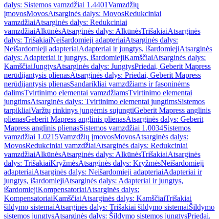
dalys: Sistemos vamzdžiai 1.4401
Vamzdžių
įmovos
Movos
Atsarginės dalys: Movos
Redukciniai
vamzdžiai
Atsarginės dalys: Redukciniai
vamzdžiai
Alkūnės
Atsarginės dalys: Alkūnės
Trišakiai
Atsarginės
dalys: Trišakiai
Neišardomieji adapteriai
Atsarginės dalys:
Neišardomieji adapteriai
Adapteriai ir jungtys, išardomieji
Atsarginės
dalys: Adapteriai ir jungtys, išardomieji
Kamščiai
Atsarginės dalys:
Kamščiai
Jungtys
Atsarginės dalys: Jungtys
Priedai, Geberit Mapress
nerūdijantysis plienas
Atsarginės dalys: Priedai, Geberit Mapress
nerūdijantysis plienas
Sandarikliai vamzdžiams ir fasoninėms
dalims
Tvirtinimo elementai vamzdžiams
Tvirtinimo elementai
jungtims
Atsarginės dalys: Tvirtinimo elementai jungtims
Sistemos
tarpikliai
Varžtų rinkinys jungėmis sujungti
Geberit Mapress anglinis
plienas
Geberit Mapress anglinis plienas
Atsarginės dalys: Geberit
Mapress anglinis plienas
Sistemos vamzdžiai 1.0034
Sistemos
vamzdžiai 1.0215
Vamzdžių įmovos
Movos
Atsarginės dalys:
Movos
Redukciniai vamzdžiai
Atsarginės dalys: Redukciniai
vamzdžiai
Alkūnės
Atsarginės dalys: Alkūnės
Trišakiai
Atsarginės
dalys: Trišakiai
Kryžmės
Atsarginės dalys: Kryžmės
Neišardomieji
adapteriai
Atsarginės dalys: Neišardomieji adapteriai
Adapteriai ir
jungtys, išardomieji
Atsarginės dalys: Adapteriai ir jungtys,
išardomieji
Kompensatoriai
Atsarginės dalys:
Kompensatoriai
Kamščiai
Atsarginės dalys: Kamščiai
Trišakiai
šildymo sistemai
Atsarginės dalys: Trišakiai šildymo sistemai
Šildymo
sistemos jungtys
Atsarginės dalys: Šildymo sistemos jungtys
Priedai,