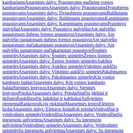
kambariams
Atsarginės dalys: Praustuvams mažiems vonios
kambariams
Praustuvams
Atsarginės dalys: Praustuvams
Dvigubiems
praustuvams
Atsarginės dalys: Dvigubiems praustuvams
Baldiniams
praustuvams
Atsarginės dalys: Baldiniams praustuvams
Kampiniams
praustuvams
Atsarginės dalys: Kampiniams praustuvams
Praustuvų
stalviršiai
Atsarginės dalys: Praustuvų stalviršiai
Ant stalviršio
pastatomam dubens formos praustuvui
Atsarginės dalys: Ant
stalviršio pastatomam dubens formos praustuvui
Ant stalviršio
pastatomam stačiakampiam praustuvui
Atsarginės dalys: Ant
stalviršio pastatomam stačiakampiam praustuvui
Šoninės
spintelės
Atsarginės dalys: Šoninės spintelės
Žemos šoninės
spintelės
Atsarginės dalys: Žemos šoninės spintelės
Aukštos
spintelės
Atsarginės dalys: Aukštos spintelės
Vidutinio aukščio
spintelės
Atsarginės dalys: Vidutinio aukščio spintelės
Pakabinamos
spintelės
Atsarginės dalys: Pakabinamos spintelės
Kiti vonios
kambario baldai
Atsarginės dalys: Kiti vonios kambario
baldai
Sieninės lentynos
Atsarginės dalys: Sieninės
lentynos
Priedai
Atsarginės dalys: Priedai
Stalčių įdėklai ir
dėžutės
Rankšluosčių laikikliai ir kabliukai
Apšvietimo
elementai
Rankenos
Kojų rinkiniai
Magnetinės lentos
Elektros
lizdai
Atsarginės dalys: Elektros lizdai
Kiti priedai
Veidrodžiai ir
veidrodinės spintelės
Veidrodžiai
Atsarginės dalys: Veidrodžiai
Su
integruotu apšvietimu
Atsarginės dalys: Su integruotu
apšvietimu
Veidrodinės spintelės
Atsarginės dalys: Veidrodinės
spintelės
Su integruotu apšvietimu
Atsarginės dalys: Su integruotu