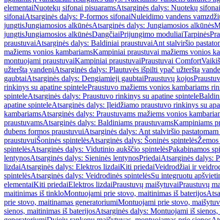
elementai
Nuotekų sifonai pisuarams
Atsarginės dalys: Nuotekų sifona
sifonai
Atsarginės dalys: P-formos sifonai
Nuleidimo vandens vamzdžių i
jungtis
Jungiamosios alkūnės
Atsarginės dalys: Jungiamosios alkūnės
M
jungtis
Jungiamosios alkūnės
Dangčiai
Prijungimo moduliai
Tarpinės
Pra
praustuvai
Atsarginės dalys: Baldiniai praustuvai
Ant stalviršio pastato
mažiems vonios kambariams
Kampiniai praustuvai mažiems vonios k
montuojami praustuvai
Kampiniai praustuvai
Praustuvai Comfort
Vaikiš
užterštą vandenį
Atsarginės dalys: Plautuvės išpilti ypač užterštą vand
gaubtai
Atsarginės dalys: Dengiamieji gaubtai
Praustuvų kojos
Praustu
rinkinys su apatine spintele
Praustuvo mažiems vonios kambariams rink
spintele
Atsarginės dalys: Praustuvo rinkinys su apatine spintele
Baldin
apatine spintele
Atsarginės dalys: Įleidžiamo praustuvo rinkinys su apa
kambariams
Atsarginės dalys: Praustuvams mažiems vonios kambaria
praustuvams
Atsarginės dalys: Baldiniams praustuvams
Kampiniams p
dubens formos praustuvui
Atsarginės dalys: Ant stalviršio pastatoma
praustuvui
Šoninės spintelės
Atsarginės dalys: Šoninės spintelės
Žemos 
spintelės
Atsarginės dalys: Vidutinio aukščio spintelės
Pakabinamos spi
lentynos
Atsarginės dalys: Sieninės lentynos
Priedai
Atsarginės dalys: P
lizdai
Atsarginės dalys: Elektros lizdai
Kiti priedai
Veidrodžiai ir veidro
spintelės
Atsarginės dalys: Veidrodinės spintelės
Su integruotu apšviet
elementai
Kiti priedai
Elektros lizdai
Praustuvų maišytuvai
Praustuvų ma
maitinimas iš tinklo
Montuojami prie stovo, maitinimas iš baterijos
Atsa
prie stovo, maitinamas generatoriumi
Montuojami prie stovo, maišytuv
sienos, maitinimas iš baterijos
Atsarginės dalys: Montuojami iš sienos, 
generatoriumi
Dviejų rankenų maišytuvas, montuojamas prie sienos
At