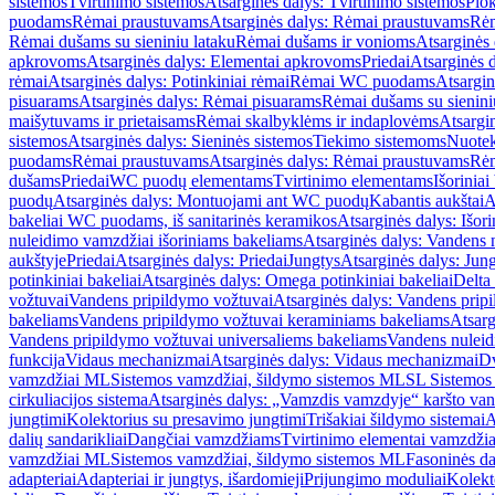
sistemos
Tvirtinimo sistemos
Atsarginės dalys: Tvirtinimo sistemos
Plok
puodams
Rėmai praustuvams
Atsarginės dalys: Rėmai praustuvams
Rėm
Rėmai dušams su sieniniu lataku
Rėmai dušams ir vonioms
Atsarginės
apkrovoms
Atsarginės dalys: Elementai apkrovoms
Priedai
Atsarginės d
rėmai
Atsarginės dalys: Potinkiniai rėmai
Rėmai WC puodams
Atsargi
pisuarams
Atsarginės dalys: Rėmai pisuarams
Rėmai dušams su sienini
maišytuvams ir prietaisams
Rėmai skalbyklėms ir indaplovėms
Atsargi
sistemos
Atsarginės dalys: Sieninės sistemos
Tiekimo sistemoms
Nuotek
puodams
Rėmai praustuvams
Atsarginės dalys: Rėmai praustuvams
Rėm
dušams
Priedai
WC puodų elementams
Tvirtinimo elementams
Išoriniai
puodų
Atsarginės dalys: Montuojami ant WC puodų
Kabantis aukštai
A
bakeliai WC puodams, iš sanitarinės keramikos
Atsarginės dalys: Išor
nuleidimo vamzdžiai išoriniams bakeliams
Atsarginės dalys: Vandens 
aukštyje
Priedai
Atsarginės dalys: Priedai
Jungtys
Atsarginės dalys: Jun
potinkiniai bakeliai
Atsarginės dalys: Omega potinkiniai bakeliai
Delta 
vožtuvai
Vandens pripildymo vožtuvai
Atsarginės dalys: Vandens prip
bakeliams
Vandens pripildymo vožtuvai keraminiams bakeliams
Atsarg
Vandens pripildymo vožtuvai universaliems bakeliams
Vandens nuleid
funkcija
Vidaus mechanizmai
Atsarginės dalys: Vidaus mechanizmai
Dv
vamzdžiai ML
Sistemos vamzdžiai, šildymo sistemos ML
SL Sistemos
cirkuliacijos sistema
Atsarginės dalys: „Vamzdis vamzdyje“ karšto vand
jungtimi
Kolektorius su presavimo jungtimi
Trišakiai šildymo sistemai
A
dalių sandarikliai
Dangčiai vamzdžiams
Tvirtinimo elementai vamzdži
vamzdžiai ML
Sistemos vamzdžiai, šildymo sistemos ML
Fasoninės da
adapteriai
Adapteriai ir jungtys, išardomieji
Prijungimo moduliai
Kolekto