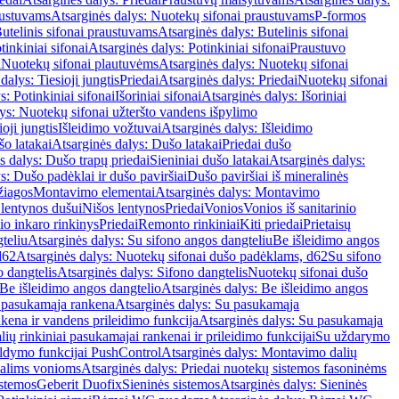
austuvams
Atsarginės dalys: Nuotekų sifonai praustuvams
P-formos
utelinis sifonai praustuvams
Atsarginės dalys: Butelinis sifonai
tinkiniai sifonai
Atsarginės dalys: Potinkiniai sifonai
Praustuvo
i
Nuotekų sifonai plautuvėms
Atsarginės dalys: Nuotekų sifonai
dalys: Tiesioji jungtis
Priedai
Atsarginės dalys: Priedai
Nuotekų sifonai
s: Potinkiniai sifonai
Išoriniai sifonai
Atsarginės dalys: Išoriniai
ys: Nuotekų sifonai užteršto vandens išpylimo
oji jungtis
Išleidimo vožtuvai
Atsarginės dalys: Išleidimo
o latakai
Atsarginės dalys: Dušo latakai
Priedai dušo
s dalys: Dušo trapų priedai
Sieniniai dušo latakai
Atsarginės dalys:
s: Dušo padėklai ir dušo paviršiai
Dušo paviršiai iš mineralinės
žiagos
Montavimo elementai
Atsarginės dalys: Montavimo
 lentynos dušui
Nišos lentynos
Priedai
Vonios
Vonios iš sanitarinio
nio inkaro rinkinys
Priedai
Remonto rinkiniai
Kiti priedai
Prietaisų
teliu
Atsarginės dalys: Su sifono angos dangteliu
Be išleidimo angos
d62
Atsarginės dalys: Nuotekų sifonai dušo padėklams, d62
Su sifono
o dangtelis
Atsarginės dalys: Sifono dangtelis
Nuotekų sifonai dušo
Be išleidimo angos dangtelio
Atsarginės dalys: Be išleidimo angos
 pasukamąja rankena
Atsarginės dalys: Su pasukamąja
kena ir vandens prileidimo funkcija
Atsarginės dalys: Su pasukamąja
ių rinkiniai pasukamajai rankenai ir prileidimo funkcijai
Su uždarymo
aldymo funkcijai PushControl
Atsarginės dalys: Montavimo dalių
dalims vonioms
Atsarginės dalys: Priedai nuotekų sistemos fasoninėms
istemos
Geberit Duofix
Sieninės sistemos
Atsarginės dalys: Sieninės