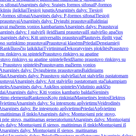
os sifonai
Atsarginės dalys: Sraigės formos sifonai
P-formos
ūnių ilgikliai
Tiesioji jungtis
Atsarginės dalys: Tiesioji
P-formos sifonai
Atsarginės dalys: P-formos sifonai
Tiesioji
praustuvai
Atsarginės dalys: Dvigubi praustuvai
Baldiniai
tuvai mažiems vonios kambariams
Atsarginės dalys: Praustuvai
arginės dalys: Į stalviršį įleidžiami praustuvai
Iš stalviršio apačios
tsarginės dalys: Kiti universalūs praustuvai
Plautuvės išpilti ypač
so surinkimo praustuvai
Praustuvai klasėms
Priedai
Dengiamieji
Rankšluosčių laikikliai
Tvirtinimai
Dekoratyvinės plokštės
Praustuvo
s rinkinys su spintele
Praustuvo rinkinys su apatine
stuvo rinkinys su apatine spintele
Įleidžiamo praustuvo rinkinys su
: Praustuvų spintelės
Praustuvams mažiems vonios
Atsarginės dalys: Dvigubiems praustuvams
Baldiniams
šiai
Atsarginės dalys: Praustuvų stalviršiai
Ant stalviršio pastatomam
ustuvui
Atsarginės dalys: Ant stalviršio pastatomam stačiakampiam
telės
Atsarginės dalys: Aukštos spintelės
Vidutinio aukščio
dai
Atsarginės dalys: Kiti vonios kambario baldai
Sieninės
timo elementai
Rankenos
Kojų rinkiniai
Magnetinės lentos
Elektros
švietimu
Atsarginės dalys: Su integruotu apšvietimu
Veidrodinės
Atsarginės dalys: Be integruoto apšvietimo
Priedai
Apšvietimo
maitinimas iš tinklo
Atsarginės dalys: Montuojami prie stovo,
prie stovo, maitinamas generatoriumi
Atsarginės dalys: Montuojami
ės dalys: Montuojami iš sienos, maitinimas iš tinklo
Montuojami iš
Atsarginės dalys: Montuojami iš sienos, maitinamas
edai
Atsarginės dalys: Priedai
Praustuvų maišytuvams
Atsarginės dalys: