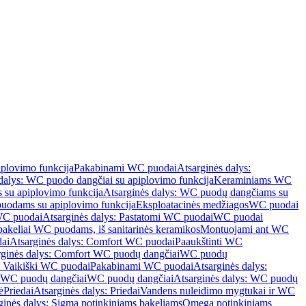
iplovimo funkcija
Pakabinami WC puodai
Atsarginės dalys:
dalys: WC puodo dangčiai su apiplovimo funkcija
Keraminiams WC
su apiplovimo funkcija
Atsarginės dalys: WC puodų dangčiams su
odams su apiplovimo funkcija
Eksploatacinės medžiagos
WC puodai
WC puodai
Atsarginės dalys: Pastatomi WC puodai
WC puodai
 bakeliai WC puodams, iš sanitarinės keramikos
Montuojami ant WC
ai
Atsarginės dalys: Comfort WC puodai
Paaukštinti WC
rginės dalys: Comfort WC puodų dangčiai
WC puodų
: Vaikiški WC puodai
Pakabinami WC puodai
Atsarginės dalys:
ki WC puodų dangčiai
WC puodų dangčiai
Atsarginės dalys: WC puodų
ė
Priedai
Atsarginės dalys: Priedai
Vandens nuleidimo mygtukai ir WC
ginės dalys: Sigma potinkiniams bakeliams
Omega potinkiniams