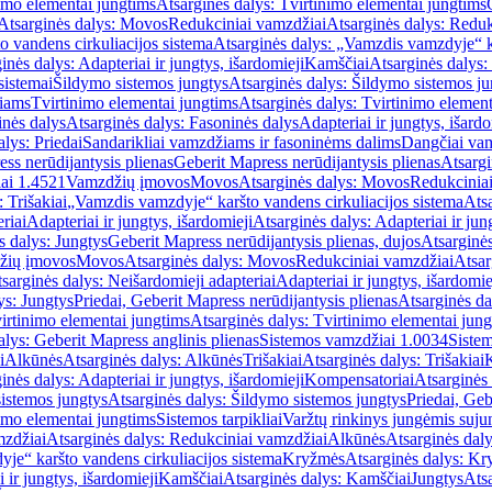
imo elementai jungtims
Atsarginės dalys: Tvirtinimo elementai jungtims
Atsarginės dalys: Movos
Redukciniai vamzdžiai
Atsarginės dalys: Reduk
 vandens cirkuliacijos sistema
Atsarginės dalys: „Vamzdis vamzdyje“ ka
inės dalys: Adapteriai ir jungtys, išardomieji
Kamščiai
Atsarginės dalys:
sistemai
Šildymo sistemos jungtys
Atsarginės dalys: Šildymo sistemos ju
žiams
Tvirtinimo elementai jungtims
Atsarginės dalys: Tvirtinimo element
nės dalys
Atsarginės dalys: Fasoninės dalys
Adapteriai ir jungtys, išardo
alys: Priedai
Sandarikliai vamzdžiams ir fasoninėms dalims
Dangčiai va
ss nerūdijantysis plienas
Geberit Mapress nerūdijantysis plienas
Atsargi
ai 1.4521
Vamzdžių įmovos
Movos
Atsarginės dalys: Movos
Redukcinia
 Trišakiai
„Vamzdis vamzdyje“ karšto vandens cirkuliacijos sistema
Ats
riai
Adapteriai ir jungtys, išardomieji
Atsarginės dalys: Adapteriai ir jun
s dalys: Jungtys
Geberit Mapress nerūdijantysis plienas, dujos
Atsarginės
žių įmovos
Movos
Atsarginės dalys: Movos
Redukciniai vamzdžiai
Atsar
sarginės dalys: Neišardomieji adapteriai
Adapteriai ir jungtys, išardomie
ys: Jungtys
Priedai, Geberit Mapress nerūdijantysis plienas
Atsarginės da
irtinimo elementai jungtims
Atsarginės dalys: Tvirtinimo elementai jun
alys: Geberit Mapress anglinis plienas
Sistemos vamzdžiai 1.0034
Siste
i
Alkūnės
Atsarginės dalys: Alkūnės
Trišakiai
Atsarginės dalys: Trišakiai
inės dalys: Adapteriai ir jungtys, išardomieji
Kompensatoriai
Atsarginės
istemos jungtys
Atsarginės dalys: Šildymo sistemos jungtys
Priedai, Geb
imo elementai jungtims
Sistemos tarpikliai
Varžtų rinkinys jungėmis suju
mzdžiai
Atsarginės dalys: Redukciniai vamzdžiai
Alkūnės
Atsarginės dal
je“ karšto vandens cirkuliacijos sistema
Kryžmės
Atsarginės dalys: K
 ir jungtys, išardomieji
Kamščiai
Atsarginės dalys: Kamščiai
Jungtys
Atsa