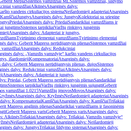
Geberit Mepla
Sistemos vamzdžiai ML
Sistemos vamzdžiai, šildymo
ciniai vamzdžiai
Alkūnės
Atsarginės dalys:
ršto vandens cirkuliacijos sistema
Neišardomieji adapteriai
Atsarginės
 Kamščiai
Jungtys
Atsarginės dalys: Jungtys
Kolektoriai su sriegine
ngtys
Priedai
Atsarginės dalys: Priedai
Sandarikliai vamzdžiams ir
ai jungtims
Sistemos tarpikliai
Varžtų rinkinys jungėmis
mieji
Atsarginės dalys: Adapteriai ir jungtys,
mzdžiams
Tvirtinimo elementai vamzdžiams
Tvirtinimo elementai
nės dalys: Geberit Mapress nerūdijantysis plienas
Sistemos vamzdžiai
i vamzdžiai
Atsarginės dalys: Redukciniai
arginės dalys: „Vamzdis vamzdyje“ karšto vandens cirkuliacijos
gtys, išardomieji
Kompensatoriai
Atsarginės dalys:
 dalys: Geberit Mapress nerūdijantysis plienas, dujos
Sistemos
ginės dalys: Redukciniai vamzdžiai
Alkūnės
Atsarginės dalys:
ji
Atsarginės dalys: Adapteriai ir jungtys,
lys: Priedai, Geberit Mapress nerūdijantysis plienas
Sandarikliai
gtims
Sistemos tarpikliai
Varžtų rinkinys jungėmis sujungti
Geberit
mos vamzdžiai 1.0215
Vamzdžių įmovos
Movos
Atsarginės dalys:
Kryžmės
Atsarginės dalys: Kryžmės
Neišardomieji adapteriai
Atsarginės
 dalys: Kompensatoriai
Kamščiai
Atsarginės dalys: Kamščiai
Trišakiai
erit Mapress anglinis plienas
Sandarikliai vamzdžiams ir fasoninėms
ngti
Geberit Mapress varis
Geberit Mapress varis
Atsarginės dalys:
ys: Alkūnės
Trišakiai
Atsarginės dalys: Trišakiai
„Vamzdis vamzdyje“
ryžmės
Neišardomieji adapteriai
Atsarginės dalys: Neišardomieji
rginės dalys: Jungtys
Trišakiai šildymo sistemai
Atsarginės dalys: