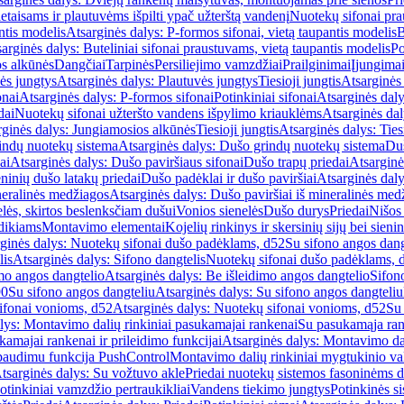
etaisams ir plautuvėms išpilti ypač užterštą vandenį
Nuotekų sifonai pr
ntis modelis
Atsarginės dalys: P-formos sifonai, vietą taupantis modelis
B
arginės dalys: Buteliniai sifonai praustuvams, vietą taupantis modelis
Po
s alkūnės
Dangčiai
Tarpinės
Persiliejimo vamzdžiai
Prailginimai
Įjungima
ės jungtys
Atsarginės dalys: Plautuvės jungtys
Tiesioji jungtis
Atsarginės 
onai
Atsarginės dalys: P-formos sifonai
Potinkiniai sifonai
Atsarginės daly
dai
Nuotekų sifonai užteršto vandens išpylimo kriauklėms
Atsarginės dal
rginės dalys: Jungiamosios alkūnės
Tiesioji jungtis
Atsarginės dalys: Tiesi
indų nuotekų sistema
Atsarginės dalys: Dušo grindų nuotekų sistema
Duš
ai
Atsarginės dalys: Dušo paviršiaus sifonai
Dušo trapų priedai
Atsarginė
eninių dušo latakų priedai
Dušo padėklai ir dušo paviršiai
Atsarginės daly
neralinės medžiagos
Atsarginės dalys: Dušo paviršiai iš mineralinės med
elės, skirtos beslenksčiam dušui
Vonios sienelės
Dušo durys
Priedai
Nišos
dikiams
Montavimo elementai
Kojelių rinkinys ir skersinių sijų bei sieni
ginės dalys: Nuotekų sifonai dušo padėklams, d52
Su sifono angos dang
lis
Atsarginės dalys: Sifono dangtelis
Nuotekų sifonai dušo padėklams, 
mo angos dangtelio
Atsarginės dalys: Be išleidimo angos dangtelio
Sifon
90
Su sifono angos dangteliu
Atsarginės dalys: Su sifono angos dangteliu
ifonai vonioms, d52
Atsarginės dalys: Nuotekų sifonai vonioms, d52
Su
lys: Montavimo dalių rinkiniai pasukamajai rankenai
Su pasukamąja ran
amajai rankenai ir prileidimo funkcijai
Atsarginės dalys: Montavimo dal
paudimu funkcija PushControl
Montavimo dalių rinkiniai mygtukinio v
tsarginės dalys: Su vožtuvo akle
Priedai nuotekų sistemos fasoninėms 
otinkiniai vamzdžio pertraukikliai
Vandens tiekimo jungtys
Potinkinės s