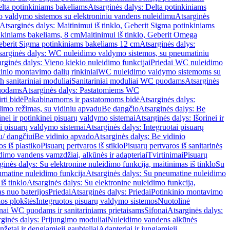
lta potinkiniams bakeliams
Atsarginės dalys: Delta potinkiniams
 valdymo sistemos su elektroniniu vandens nuleidimu
Atsarginės
Atsarginės dalys: Maitinimui iš tinklo, Geberit Sigma potinkiniams
inkiniams bakeliams, 8 cm
Maitinimui iš tinklo, Geberit Omega
Geberit Sigma potinkiniams bakeliams 12 cm
Atsarginės dalys:
sarginės dalys: WC nuleidimo valdymo sistemos, su pneumatiniu
rginės dalys: Vieno kiekio nuleidimo funkcijai
Priedai WC nuleidimo
kinio montavimo dalių rinkiniai
WC nuleidimo valdymo sistemoms su
h sanitariniai moduliai
Sanitariniai moduliai WC puodams
Atsarginės
uodams
Atsarginės dalys: Pastatomiems WC
rti bidė
Pakabinamoms ir pastatomoms bidė
Atsarginės dalys:
dimo režimas, su vidiniu apvadu
Be dangčio
Atsarginės dalys: Be
inei ir potinkinei pisuarų valdymo sistemai
Atsarginės dalys: Išorinei ir
ai pisuarų valdymo sistemai
Atsarginės dalys: Integruotai pisuarų
u/ dangčiui
Be vidinio apvado
Atsarginės dalys: Be vidinio
os iš plastiko
Pisuarų pertvaros iš stiklo
Pisuarų pertvaros iš sanitarinės
dimo vandens vamzdžiai, alkūnės ir adapteriai
Tvirtinimai
Pisuarų
ginės dalys: Su elektronine nuleidimo funkcija, maitinimas iš tinklo
Su
matine nuleidimo funkcija
Atsarginės dalys: Su pneumatine nuleidimo
iš tinklo
Atsarginės dalys: Su elektronine nuleidimo funkcija,
s nuo baterijos
Priedai
Atsarginės dalys: Priedai
Potinkinio montavimo
os plokštės
Integruotos pisuarų valdymo sistemos
Nuotolinė
onai WC puodams ir sanitariniams prietaisams
Sifonai
Atsarginės dalys:
rginės dalys: Prijungimo moduliai
Nuleidimo vandens alkūnės
žetai ir dengiamieji gaubteliai
Adapteriai ir jungiamieji