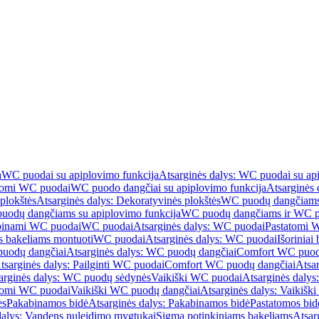
a
WC puodai su apiplovimo funkcija
Atsarginės dalys: WC puodai su ap
atomi WC puodai
WC puodo dangčiai su apiplovimo funkcija
Atsarginės 
plokštės
Atsarginės dalys: Dekoratyvinės plokštės
WC puodų dangčiams 
uodų dangčiams su apiplovimo funkcija
WC puodų dangčiams ir WC pu
abinami WC puodai
WC puodai
Atsarginės dalys: WC puodai
Pastatomi 
s bakeliams montuoti
WC puodai
Atsarginės dalys: WC puodai
Išoriniai
uodų dangčiai
Atsarginės dalys: WC puodų dangčiai
Comfort WC puod
tsarginės dalys: Pailginti WC puodai
Comfort WC puodų dangčiai
Atsa
arginės dalys: WC puodų sėdynės
Vaikiški WC puodai
Atsarginės dalys
atomi WC puodai
Vaikiški WC puodų dangčiai
Atsarginės dalys: Vaikiš
ės
Pakabinamos bidė
Atsarginės dalys: Pakabinamos bidė
Pastatomos bid
dalys: Vandens nuleidimo mygtukai
Sigma potinkiniams bakeliams
Atsar