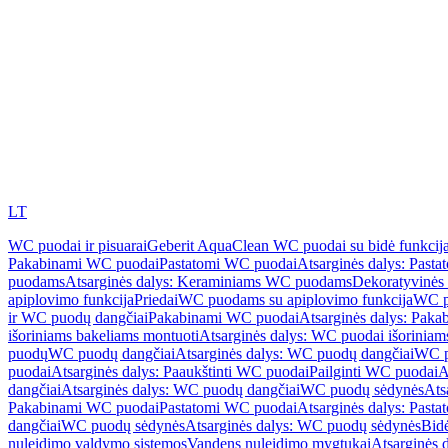
LT
WC puodai ir pisuarai
Geberit AquaClean WC puodai su bidė funkcij
Pakabinami WC puodai
Pastatomi WC puodai
Atsarginės dalys: Past
puodams
Atsarginės dalys: Keraminiams WC puodams
Dekoratyvinės 
apiplovimo funkcija
Priedai
WC puodams su apiplovimo funkcija
WC p
ir WC puodų dangčiai
Pakabinami WC puodai
Atsarginės dalys: Pak
išoriniams bakeliams montuoti
Atsarginės dalys: WC puodai išoriniam
puodų
WC puodų dangčiai
Atsarginės dalys: WC puodų dangčiai
WC p
puodai
Atsarginės dalys: Paaukštinti WC puodai
Pailginti WC puodai
A
dangčiai
Atsarginės dalys: WC puodų dangčiai
WC puodų sėdynės
Ats
Pakabinami WC puodai
Pastatomi WC puodai
Atsarginės dalys: Past
dangčiai
WC puodų sėdynės
Atsarginės dalys: WC puodų sėdynės
Bid
nuleidimo valdymo sistemos
Vandens nuleidimo mygtukai
Atsarginės 