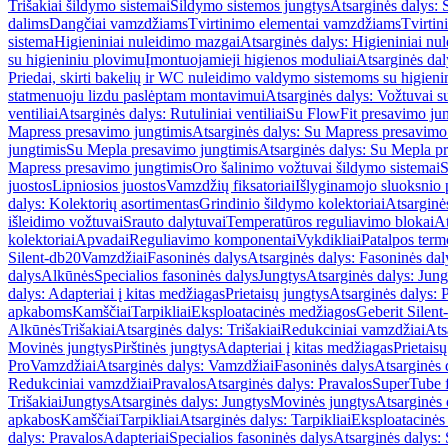
Trišakiai šildymo sistemai
Šildymo sistemos jungtys
Atsarginės dalys: 
dalims
Dangčiai vamzdžiams
Tvirtinimo elementai vamzdžiams
Tvirtin
sistema
Higieniniai nuleidimo mazgai
Atsarginės dalys: Higieniniai nu
su higieniniu plovimu
Įmontuojamieji higienos moduliai
Atsarginės dal
Priedai, skirti bakelių ir WC nuleidimo valdymo sistemoms su higien
statmenuoju lizdu paslėptam montavimui
Atsarginės dalys: Vožtuvai 
ventiliai
Atsarginės dalys: Rutuliniai ventiliai
Su FlowFit presavimo jun
Mapress presavimo jungtimis
Atsarginės dalys: Su Mapress presavimo
jungtimis
Su Mepla presavimo jungtimis
Atsarginės dalys: Su Mepla p
Mapress presavimo jungtimis
Oro šalinimo vožtuvai šildymo sistemai
S
juostos
Lipniosios juostos
Vamzdžių fiksatoriai
Išlyginamojo sluoksnio 
dalys: Kolektorių asortimentas
Grindinio šildymo kolektoriai
Atsarginė
išleidimo vožtuvai
Srauto dalytuvai
Temperatūros reguliavimo blokai
At
kolektoriai
Apvadai
Reguliavimo komponentai
Vykdikliai
Patalpos term
Silent-db20
Vamzdžiai
Fasoninės dalys
Atsarginės dalys: Fasoninės dal
dalys
Alkūnės
Specialios fasoninės dalys
Jungtys
Atsarginės dalys: Jung
dalys: Adapteriai į kitas medžiagas
Prietaisų jungtys
Atsarginės dalys: P
apkaboms
Kamščiai
Tarpikliai
Eksploatacinės medžiagos
Geberit Silent
Alkūnės
Trišakiai
Atsarginės dalys: Trišakiai
Redukciniai vamzdžiai
Ats
Movinės jungtys
Pirštinės jungtys
Adapteriai į kitas medžiagas
Prietais
Pro
Vamzdžiai
Atsarginės dalys: Vamzdžiai
Fasoninės dalys
Atsarginės 
Redukciniai vamzdžiai
Pravalos
Atsarginės dalys: Pravalos
SuperTube f
Trišakiai
Jungtys
Atsarginės dalys: Jungtys
Movinės jungtys
Atsarginės 
apkabos
Kamščiai
Tarpikliai
Atsarginės dalys: Tarpikliai
Eksploatacinės
dalys: Pravalos
Adapteriai
Specialios fasoninės dalys
Atsarginės dalys: 