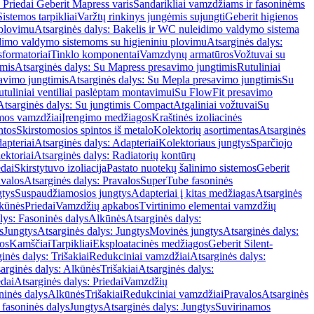
 Priedai Geberit Mapress varis
Sandarikliai vamzdžiams ir fasoninėms
Sistemos tarpikliai
Varžtų rinkinys jungėmis sujungti
Geberit higienos
 plovimu
Atsarginės dalys: Bakelis ir WC nuleidimo valdymo sistema
eidimo valdymo sistemoms su higieniniu plovimu
Atsarginės dalys:
sformatoriai
Tinklo komponentai
Vamzdynų armatūros
Vožtuvai su
imis
Atsarginės dalys: Su Mapress presavimo jungtimis
Rutuliniai
avimo jungtimis
Atsarginės dalys: Su Mepla presavimo jungtimis
Su
utuliniai ventiliai paslėptam montavimui
Su FlowFit presavimo
Atsarginės dalys: Su jungtimis Compact
Atgaliniai vožtuvai
Su
mos vamzdžiai
Įrengimo medžiagos
Kraštinės izoliacinės
ntos
Skirstomosios spintos iš metalo
Kolektorių asortimentas
Atsarginės
apteriai
Atsarginės dalys: Adapteriai
Kolektoriaus jungtys
Sparčiojo
ektoriai
Atsarginės dalys: Radiatorių kontūrų
edai
Skirstytuvo izoliacija
Pastato nuotekų šalinimo sistemos
Geberit
avalos
Atsarginės dalys: Pravalos
SuperTube fasoninės
gtys
Suspaudžiamosios jungtys
Adapteriai į kitas medžiagas
Atsarginės
lkūnės
Priedai
Vamzdžių apkabos
Tvirtinimo elementai vamzdžių
lys: Fasoninės dalys
Alkūnės
Atsarginės dalys:
s
Jungtys
Atsarginės dalys: Jungtys
Movinės jungtys
Atsarginės dalys:
os
Kamščiai
Tarpikliai
Eksploatacinės medžiagos
Geberit Silent-
inės dalys: Trišakiai
Redukciniai vamzdžiai
Atsarginės dalys:
arginės dalys: Alkūnės
Trišakiai
Atsarginės dalys:
edai
Atsarginės dalys: Priedai
Vamzdžių
ninės dalys
Alkūnės
Trišakiai
Redukciniai vamzdžiai
Pravalos
Atsarginės
 fasoninės dalys
Jungtys
Atsarginės dalys: Jungtys
Suvirinamos