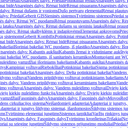
štės
Priedai
Atsarginės dalys: Priedai
Potinkiniai rėmai
Atsarginės dalys: 
ai bidė
Atsarginės dalys: Rėmai bidė
Rėmai pisuarams
Atsarginės dalys
 dalys: Rėmai dušams ir vonioms
Dušo pertvarų elementai
Rėmai plautu
alys: Priedai
Geberit GIS
Sieninės sistemos
Tvirtinimo sistemos
Priedai 
nės dalys: Rėmai WC puodams
Rėmai praustuvams
Atsarginės dalys: R
u lataku
Atsarginės dalys: Rėmai dušams su sieniniu lataku
Rėmai praust
nės dalys: Rėmai skalbyklėms ir indaplovėms
Elementai apkrovoms
Prie
ų sistemoms
Geberit Kombifix
Potinkiniai rėmai
Atsarginės dalys: Potin
ai bidė
Atsarginės dalys: Rėmai bidė
Rėmai pisuarams
Atsarginės dalys
 bakeliai
Išoriniai bakeliai WC puodams, iš plastiko
Atsarginės dalys: Išo
tsarginės dalys: Kabantis aukštai
Kabantis žemai ir vidutiniame aukštyj
iniai bakeliai WC puodams, iš sanitarinės keramikos
Montuojami ant W
nuleidimo vamzdžiai išoriniams bakeliams
Kabantis aukštai
Atsarginės d
gtys
Kampiniai vožtuvai
Riebokšliai
Potinkiniai bakeliai
Sigma potinkiniai
potinkiniai bakeliai
Atsarginės dalys: Delta potinkiniai bakeliai
Vandens 
ildymo vožtuvai
Vandens pripildymo vožtuvai potinkiniams bakeliams
At
inės dalys: Vandens pripildymo vožtuvai keraminiams bakeliams
Vanden
imo vožtuvai
Atsarginės dalys: Vandens nuleidimo vožtuvai
Dviejų kiek
iejų kiekių nuleidimo funkcija
Atsarginės dalys: Dviejų kiekių nuleidi
 vamzdžiai
Fasoninės dalys
Atsarginės dalys: Fasoninės dalys
Movos
Red
ens cirkuliacijos sistema
Neišardomieji adapteriai
Adapteriai ir jungtys,
dapteriai ir jungtys šildymo sistemai, išardomosios
Šildymo sistemos ju
ams
Tvirtinimo elementai jungtims
Sistemos tarpikliai
Varžtų rinkinys jun
lys
Atsarginės dalys: Fasoninės dalys
Tvirtinimo kronšteinas
Trišakiai
Nei
riai su sriegine jungtimi
Šildymo sistemos prijungimo moduliai
Priedai
A