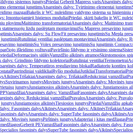
Šildymo sistemos jungtys
Priedai Geberit Mapress varis
Atsarginės dalys:
imo elementai jungtims
Atsarginės dalys: Tvirtinimo elementai jungtims
leidimo mazgai
Bakelis ir WC nuleidimo valdymo sistema su higieniniu
ys: Įmontuojamieji higienos moduliai
Priedai, skirti bakelių ir WC nul
iniu plovimu
Maitinimo transformatoriai
Atsarginės dalys: Maitinimo tran
su statmenuoju lizdu paslėptam montavimui
Su Mapress presavimo jungt
gtimis
Atsarginės dalys: Su FlowFit presavimo jungtimis
Su Mepla pres
 jungtimis
Rutuliniai ventiliai paslėptam montavimui
Atsarginės dalys: R
resavimo jungtimis
Su Volex presavimo jungtimis
Su jungtimis Compact
parčiojo išleidimo vožtuvai
Paviršinio šildymo ir vėsinimo sistema
Siste
priedai
Deformacinės siūlės
Vamzdžio alkūnės atramos
Skirstomosios spi
s dalys: Grindinio šildymo kolektoriai
Rutuliniai ventiliai
Termometrai
Ad
sarginės dalys: Temperatūros reguliavimo blokai
Radiatorių kontūrų kol
ostatai
Pagrindiniai valdikliai
Ryšio moduliai
Jutikliai
Transformatoriai
Pri
ys
Alkūnės
Trišakiai
Atsarginės dalys: Trišakiai
Redukciniai vamzdžiai
Pr
tys
Suvirinamos jungtys
Movinės jungtys
Atsarginės dalys: Movinės jun
rietaisų jungtys
Jungiamosios alkūnės
Atsarginės dalys: Jungiamosios a
-PP
Vamzdžiai
Atsarginės dalys: Vamzdžiai
Fasoninės dalys
Atsarginės da
arginės dalys: Redukciniai vamzdžiai
Pravalos
Atsarginės dalys: Pravalo
ų jungtys
Jungiamosios alkūnės
Tiesiosios jungtys
Priedai
Vamzdžių apkab
dalys: Fasoninės dalys
Alkūnės
Atsarginės dalys: Alkūnės
Trišakiai
Atsarg
asoninės dalys
Atsarginės dalys: SuperTube fasoninės dalys
Alkūnės
Ats
dalys: Movinės jungtys
Pirštinės jungtys
Adapteriai į kitas medžiagas
Pri
 medžiagos
Geberit PE
Vamzdžiai
Fasoninės dalys
Atsarginės dalys: Faso
Specialios fasoninės dalys
SuperTube fasoninės dalys
Alkūnės
Specialios