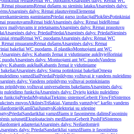
Potinkiniai rėmai
Rėmai WC puodams
Atsarginės dalys: Rėmai WC
: Rėmai pisuarams
Rėmai dušams su sieniniu lataku
Atsarginės dalys:
vėms
Atsarginės dalys: Rėmai plautuvėms
Elementai
surenkamiesiems gaminiams
Priedai garso izoliacijai
Plokštės
Potinkiniai
ėmai praustuvams
Rėmai bidė
Atsarginės dalys: Rėmai bidė
Rėmai
uvų maišytuvams ir prietaisams
Atsarginės dalys: Rėmai praustuvų
dai
Atsarginės dalys: Priedai
Priedai
Atsarginės dalys: Priedai
Sieninės
kiniai rėmai
Rėmai WC puodams
Atsarginės dalys: Rėmai WC
: Rėmai pisuarams
Rėmai dušams
Atsarginės dalys: Rėmai
riniai bakeliai WC puodams, iš plastiko
Montuojami ant WC
e
Atsarginės dalys: Kabantis žemai ir vidutiniame aukštyje
Išoriniai
C puodų
Atsarginės dalys: Montuojami ant WC puodų
Vandens
alys: Kabantis aukštai
Kabantis žemai ir vidutiniame
 bakeliai
Atsarginės dalys: Sigma potinkiniai bakeliai
Omega
nuleidimo vamzdžiai
Priedai
Pripildymo vožtuvai ir vandens nuleidimo
sarginės dalys: Vandens pripildymo vožtuvai potinkiniams
s pripildymo vožtuvai universaliems bakeliams
Atsarginės dalys:
ių nuleidimo funkcija
Atsarginės dalys: Dviejų kiekių nuleidimo
mo funkcija
Priedai
Mygtukai
Tiekimo sistemos
Geberit FlowFit
Sistemos
ukcinės movos
Alkūnės
Trišakiai
„Vamzdis vamzdyje“ karšto vandens
 išardomieji
Kamščiai
Jungtys
Kolektoriai su sriegine
ngtys
Priedai
Sandarikliai vamzdžiams ir fasoninėms dalims
Fasoninių
gėmis sujungti
Eksploatacinės medžiagos
Geberit PushFit
Sistemos
šardomieji adapteriai
Atsarginės dalys: Neišardomieji
tsarginės dalys: Priedai
Sandarikliai vamzdžiams ir fasoninėms