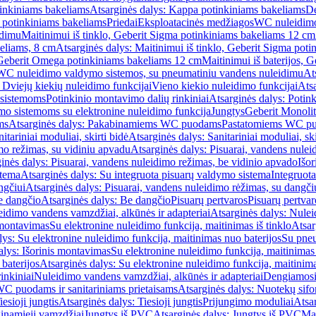
inkiniams bakeliams
Atsarginės dalys: Kappa potinkiniams bakeliams
De
e potinkiniams bakeliams
Priedai
Eksploatacinės medžiagos
WC nuleidimo
idimu
Maitinimui iš tinklo, Geberit Sigma potinkiniams bakeliams 12 cm
keliams, 8 cm
Atsarginės dalys: Maitinimui iš tinklo, Geberit Sigma pot
, Geberit Omega potinkiniams bakeliams 12 cm
Maitinimui iš baterijos, 
WC nuleidimo valdymo sistemos, su pneumatiniu vandens nuleidimu
At
 Dviejų kiekių nuleidimo funkcijai
Vieno kiekio nuleidimo funkcijai
Atsa
 sistemoms
Potinkinio montavimo dalių rinkiniai
Atsarginės dalys: Potin
o sistemoms su elektronine nuleidimo funkcija
Jungtys
Geberit Monolit
ms
Atsarginės dalys: Pakabinamiems WC puodams
Pastatomiems WC p
itariniai moduliai, skirti bidė
Atsarginės dalys: Sanitariniai moduliai, ski
mo režimas, su vidiniu apvadu
Atsarginės dalys: Pisuarai, vandens nulei
inės dalys: Pisuarai, vandens nuleidimo režimas, be vidinio apvado
Išor
stema
Atsarginės dalys: Su integruota pisuarų valdymo sistema
Integruot
ngčiui
Atsarginės dalys: Pisuarai, vandens nuleidimo rėžimas, su dangči
e dangčio
Atsarginės dalys: Be dangčio
Pisuarų pertvaros
Pisuarų pertvar
idimo vandens vamzdžiai, alkūnės ir adapteriai
Atsarginės dalys: Nulei
 montavimas
Su elektronine nuleidimo funkcija, maitinimas iš tinklo
Atsar
lys: Su elektronine nuleidimo funkcija, maitinimas nuo baterijos
Su pneu
alys: Išorinis montavimas
Su elektronine nuleidimo funkcija, maitinimas 
baterijos
Atsarginės dalys: Su elektronine nuleidimo funkcija, maitinima
inkiniai
Nuleidimo vandens vamzdžiai, alkūnės ir adapteriai
Dengiamosi
C puodams ir sanitariniams prietaisams
Atsarginės dalys: Nuotekų sif
iesioji jungtis
Atsarginės dalys: Tiesioji jungtis
Prijungimo moduliai
Atsa
ginamieji vamzdžiai
Jungtys iš PVC
Atsarginės dalys: Jungtys iš PVC
Man