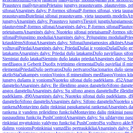
Praustuvų maišytuvams
Prietaisų jungtys praustuvams, plautuvėms, pri
sifonai
Atsarginės dalys: P-formos sifonai
P-formos sifonai, vietą taupa
praustuvams
Buteliniai sifonai praustuvams, vietą taupantis modelis
Ats
jungtys
Atsarginės dalys: Praustuvo jungtys
Tiesioji jungtis
Jungiamosio
plautuvėms
P-formos sifonai
Atsarginės dalys: P-formos sifonai
Plautuv
prietaisams
Atsarginės dalys: Nuotekų sifonai prietaisams
P-formos sif
sifonai
Prijungimo moduliai
Atsarginės dalys: Prijungimo moduliai
Prie
kriauklėms
Sifonai
Atsarginės dalys: Sifonai
Jungiamosios alkūnės
Atsa
vožtuvai
Priedai
Atsarginės dalys: Priedai
Dušai ir vonios
Dušai
Dušo gr
latakams
Atsarginės dalys: Priedai dušo latakams
Dušo paviršiaus sifon
Sieniniai dušo latakai
Sieninių dušo latakų priedai
Atsarginės dalys: Si
medžiagos ir Geberit Duofix tvirtinimo elementai
Dušo paviršiai iš mi
elementai
Priedai
Dušo pertvaros
Dušo pertvaros
Stacionarios dušo sien
akrilo
Stačiakampės vonios
Vonios iš mineralinės medžiagos
Vonios kū
jungtys dušams ir vonioms
Nuotekų sifonai dušo padėklams, d52
Atsar
dangtelio
Atsarginės dalys: Be išleidimo angos dangtelio
Sifono dangte
angos dangteliu
Atsarginės dalys: Su sifono angos dangteliu
Be išleidi
padėklams, d90
Atsarginės dalys: Nuotekų sifonai dušo padėklams, d
dangtelio
Sifono dangtelis
Atsarginės dalys: Sifono dangtelis
Nuotekų s
rankena
Montavimo dalių rinkiniai pasukamajai rankenai
Atsarginės da
rankena ir vandens prileidimo funkcija
Montavimo dalių rinkiniai pasuk
paspaudimu funkcija PushControl
Atsarginės dalys: Su uždarymo pas
rinkiniai mygtukinio valdymo funkcijai PushControl
Su vožtuvo akle
A
dalims vonioms
Potinkiniai vamzdžio pertraukikliai
Atsarginės dalys: P