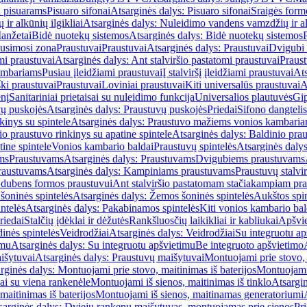
i pisuarams
Pisuaro sifonai
Atsarginės dalys: Pisuaro sifonai
Sraigės form
r alkūnių ilgikliai
Atsarginės dalys: Nuleidimo vandens vamzdžių ir alk
anžetai
Bidė nuotekų sistemos
Atsarginės dalys: Bidė nuotekų sistemos
usimosi zona
Praustuvai
Praustuvai
Atsarginės dalys: Praustuvai
Dvigubi 
mi praustuvai
Atsarginės dalys: Ant stalviršio pastatomi praustuvai
Praus
ambariams
Pusiau įleidžiami praustuvai
Į stalviršį įleidžiami praustuvai
Ats
ki praustuvai
Praustuvai
Loviniai praustuvai
Kiti universalūs praustuvai
A
enį
Sanitariniai prietaisai su nuleidimo funkcija
Universalios plautuvės
Gip
vų puskojės
Atsarginės dalys: Praustuvų puskojės
Priedai
Sifono dangtelis
inys su spintele
Atsarginės dalys: Praustuvo mažiems vonios kambariam
io praustuvo rinkinys su apatine spintele
Atsarginės dalys: Baldinio prau
tine spintele
Vonios kambario baldai
Praustuvų spintelės
Atsarginės dalys
ms
Praustuvams
Atsarginės dalys: Praustuvams
Dvigubiems praustuvams
raustuvams
Atsarginės dalys: Kampiniams praustuvams
Praustuvų stalvir
m dubens formos praustuvui
Ant stalviršio pastatomam stačiakampiam pra
šoninės spintelės
Atsarginės dalys: Žemos šoninės spintelės
Aukštos spin
ntelės
Atsarginės dalys: Pakabinamos spintelės
Kiti vonios kambario bal
riedai
Stalčių įdėklai ir dėžutės
Rankšluosčių laikikliai ir kabliukai
Apšvie
dinės spintelės
Veidrodžiai
Atsarginės dalys: Veidrodžiai
Su integruotu ap
imu
Atsarginės dalys: Su integruotu apšvietimu
Be integruoto apšvietimo
išytuvai
Atsarginės dalys: Praustuvų maišytuvai
Montuojami prie stovo, 
rginės dalys: Montuojami prie stovo, maitinimas iš baterijos
Montuojami 
ai su viena rankenėle
Montuojami iš sienos, maitinimas iš tinklo
Atsargin
maitinimas iš baterijos
Montuojami iš sienos, maitinamas generatoriumi
sarginės dalys: Dviejų rankenų maišytuvas, montuojamas prie sienos
Pri