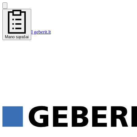
Į geberit.lt
Mano sąrašai