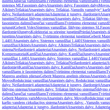
dalims
Dangčiai vamzdžiams
Tvirtinimo elementai vamzdžiams
Tvirtin
sistemos ML
Fasoninės dalys
Atsarginės dalys: Fasoninės dalys
Movos
Alkūnės
Trišakiai
Atsarginės dalys: Trišakiai
„Vamzdis vamzdyje“ karšto
dalys: Neišardomieji adapteriai
Adapteriai ir jungtys, išardomieji
Atsarg
jungtimi
Trišakiai šildymo sistemai
Atsarginės dalys: Trišakiai šildymo 
fasoninėms dalims
Dangčiai vamzdžiams
Tvirtinimo elementai vamzd
sujungti
Geberit Volex
Sistemos vamzdžiai, šildymo sistemos SL
Fasoni
išardomieji
Jungtys
Kolektoriai su sriegine jungtimi
Priedai
Atsarginės d
jungtims
Atsarginės dalys: Tvirtinimo elementai jungtims
Geberit Mapre
1.4401
Atsarginės dalys: Sistemos vamzdžiai 1.4401
Sistemos vamzdži
vamzdžiai
Alkūnės
Atsarginės dalys: Alkūnės
Trišakiai
Atsarginės dalys:
sistema
Neišardomieji adapteriai
Atsarginės dalys: Neišardomieji adapte
Kompensatoriai
Kamščiai
Atsarginės dalys: Kamščiai
Jungtys
Atsarginė
vamzdžiai 1.4401
Atsarginės dalys: Sistemos vamzdžiai 1.4401
Vamzd
Alkūnės
Trišakiai
Atsarginės dalys: Trišakiai
Neišardomieji adapteriai
At
išardomieji
Kamščiai
Atsarginės dalys: Kamščiai
Jungtys
Atsarginės dal
vamzdžiams ir fasoninėms dalims
Tvirtinimo elementai vamzdžiams
Tv
Mapress anglinis plienas
Geberit Mapress anglinis plienas
Atsarginės d
Movos
Redukciniai vamzdžiai
Atsarginės dalys: Redukciniai vamzdžia
dalys: Neišardomieji adapteriai
Adapteriai ir jungtys, išardomieji
Atsarg
šildymo sistemai
Atsarginės dalys: Trišakiai šildymo sistemai
Šildymo s
dalims
Dangčiai vamzdžiams
Tvirtinimo elementai vamzdžiams
Tvirtin
Geberit Mapress varis
Movos
Atsarginės dalys: Movos
Redukciniai va
karšto vandens cirkuliacijos sistema
Atsarginės dalys: „Vamzdis vamzdy
adapteriai
Adapteriai ir jungtys, išardomieji
Atsarginės dalys: Adapteriai