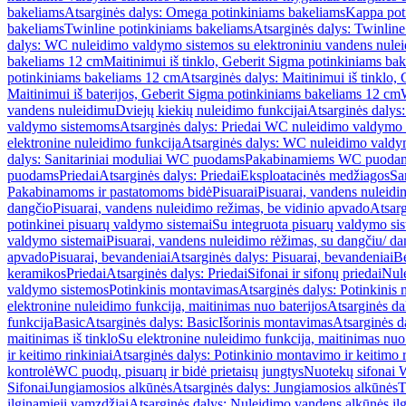
bakeliams
Atsarginės dalys: Omega potinkiniams bakeliams
Kappa pot
bakeliams
Twinline potinkiniams bakeliams
Atsarginės dalys: Twinlin
dalys: WC nuleidimo valdymo sistemos su elektroniniu vandens nule
bakeliams 12 cm
Maitinimui iš tinklo, Geberit Sigma potinkiniams ba
potinkiniams bakeliams 12 cm
Atsarginės dalys: Maitinimui iš tinklo
Maitinimui iš baterijos, Geberit Sigma potinkiniams bakeliams 12 cm
vandens nuleidimu
Dviejų kiekių nuleidimo funkcijai
Atsarginės dalys:
valdymo sistemoms
Atsarginės dalys: Priedai WC nuleidimo valdymo
elektronine nuleidimo funkcija
Atsarginės dalys: WC nuleidimo valdym
dalys: Sanitariniai moduliai WC puodams
Pakabinamiems WC puoda
puodams
Priedai
Atsarginės dalys: Priedai
Eksploatacinės medžiagos
San
Pakabinamoms ir pastatomoms bidė
Pisuarai
Pisuarai, vandens nuleidi
dangčio
Pisuarai, vandens nuleidimo režimas, be vidinio apvado
Atsarg
potinkinei pisuarų valdymo sistemai
Su integruota pisuarų valdymo si
valdymo sistemai
Pisuarai, vandens nuleidimo rėžimas, su dangčiu/ da
apvado
Pisuarai, bevandeniai
Atsarginės dalys: Pisuarai, bevandeniai
B
keramikos
Priedai
Atsarginės dalys: Priedai
Sifonai ir sifonų priedai
Nule
valdymo sistemos
Potinkinis montavimas
Atsarginės dalys: Potinkinis
elektronine nuleidimo funkcija, maitinimas nuo baterijos
Atsarginės da
funkcija
Basic
Atsarginės dalys: Basic
Išorinis montavimas
Atsarginės d
maitinimas iš tinklo
Su elektronine nuleidimo funkcija, maitinimas nuo 
ir keitimo rinkiniai
Atsarginės dalys: Potinkinio montavimo ir keitimo r
kontrolė
WC puodų, pisuarų ir bidė prietaisų jungtys
Nuotekų sifonai W
Sifonai
Jungiamosios alkūnės
Atsarginės dalys: Jungiamosios alkūnės
T
ilginamieji vamzdžiai
Atsarginės dalys: Nuleidimo vandens alkūnės il