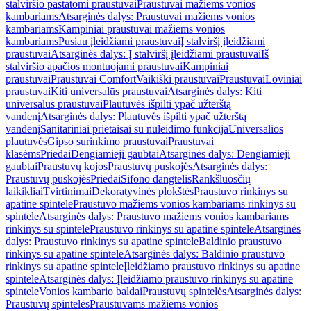
stalviršio pastatomi praustuvai
Praustuvai mažiems vonios
kambariams
Atsarginės dalys: Praustuvai mažiems vonios
kambariams
Kampiniai praustuvai mažiems vonios
kambariams
Pusiau įleidžiami praustuvai
Į stalviršį įleidžiami
praustuvai
Atsarginės dalys: Į stalviršį įleidžiami praustuvai
Iš
stalviršio apačios montuojami praustuvai
Kampiniai
praustuvai
Praustuvai Comfort
Vaikiški praustuvai
Praustuvai
Loviniai
praustuvai
Kiti universalūs praustuvai
Atsarginės dalys: Kiti
universalūs praustuvai
Plautuvės išpilti ypač užterštą
vandenį
Atsarginės dalys: Plautuvės išpilti ypač užterštą
vandenį
Sanitariniai prietaisai su nuleidimo funkcija
Universalios
plautuvės
Gipso surinkimo praustuvai
Praustuvai
klasėms
Priedai
Dengiamieji gaubtai
Atsarginės dalys: Dengiamieji
gaubtai
Praustuvų kojos
Praustuvų puskojės
Atsarginės dalys:
Praustuvų puskojės
Priedai
Sifono dangtelis
Rankšluosčių
laikikliai
Tvirtinimai
Dekoratyvinės plokštės
Praustuvo rinkinys su
apatine spintele
Praustuvo mažiems vonios kambariams rinkinys su
spintele
Atsarginės dalys: Praustuvo mažiems vonios kambariams
rinkinys su spintele
Praustuvo rinkinys su apatine spintele
Atsarginės
dalys: Praustuvo rinkinys su apatine spintele
Baldinio praustuvo
rinkinys su apatine spintele
Atsarginės dalys: Baldinio praustuvo
rinkinys su apatine spintele
Įleidžiamo praustuvo rinkinys su apatine
spintele
Atsarginės dalys: Įleidžiamo praustuvo rinkinys su apatine
spintele
Vonios kambario baldai
Praustuvų spintelės
Atsarginės dalys:
Praustuvų spintelės
Praustuvams mažiems vonios