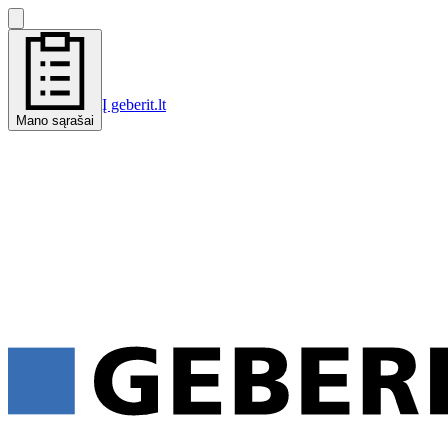
Į geberit.lt
Mano sąrašai