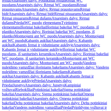
rėmai
Atsarginės dalys: Potinkiniai rėmai
Rėmai WC
puodams
Atsarginės dalys: Rėmai WC puodams
Rėmai
praustuvams
Atsarginės dalys: Rėmai praustuvams
Rėmai
bidė
Atsarginės dalys: Rėmai bidė
Rėmai pisuarams
Atsarginės dalys:
Rėmai pisuarams
Rėmai dušams
Atsarginės dalys: Rėmai
dušams
Priedai
WC puodų elementams
Tvirtinimo
elementams
Išoriniai bakeliai
Išoriniai bakeliai WC puodams, iš
plastiko
Atsarginės dalys: Išoriniai bakeliai WC puodams, iš
plastiko
Montuojami ant WC puodų
Atsarginės dalys: Montuojami
ant WC puodų
Kabantis aukštai
Atsarginės dalys: Kabantis
aukštai
Kabantis žemai ir vidutiniame aukštyje
Atsarginės dalys:
Kabantis žemai ir vidutiniame aukštyje
Išoriniai bakeliai WC
puodams, iš sanitarinės keramikos
Atsarginės dalys: Išoriniai bakeliai
WC puodams, iš sanitarinės keramikos
Montuojami ant WC
puodų
Atsarginės dalys: Montuojami ant WC puodų
Vandens
nuleidimo vamzdžiai išoriniams bakeliams
Atsarginės dalys: Vandens
nuleidimo vamzdžiai išoriniams bakeliams
Kabantis
aukštai
Atsarginės dalys: Kabantis aukštai
Kabantis žemai ir
vidutiniame aukštyje
Priedai
Atsarginės dalys:
Priedai
Jungtys
Atsarginės dalys: Jungtys
Kampiniai
vožtuvai
Riebokšliai
Potinkiniai bakeliai
Sigma potinkiniai
bakeliai
Atsarginės dalys: Sigma potinkiniai bakeliai
Omega
potinkiniai bakeliai
Atsarginės dalys: Omega potinkiniai
bakeliai
Delta potinkiniai bakeliai
Atsarginės dalys: Delta potinkiniai
bakeliai
Vandens nuleidimo vamzdžiai
Priedai
Pripildymo vožtuvai ir