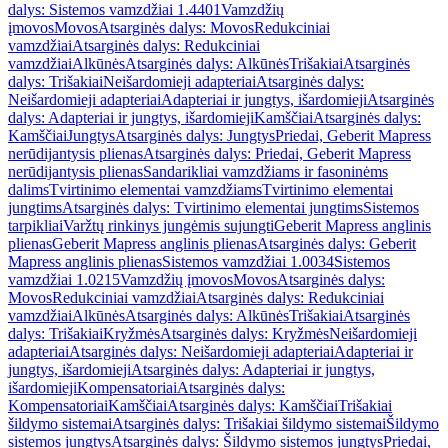
dalys: Sistemos vamzdžiai 1.4401
Vamzdžių
įmovos
Movos
Atsarginės dalys: Movos
Redukciniai
vamzdžiai
Atsarginės dalys: Redukciniai
vamzdžiai
Alkūnės
Atsarginės dalys: Alkūnės
Trišakiai
Atsarginės
dalys: Trišakiai
Neišardomieji adapteriai
Atsarginės dalys:
Neišardomieji adapteriai
Adapteriai ir jungtys, išardomieji
Atsarginės
dalys: Adapteriai ir jungtys, išardomieji
Kamščiai
Atsarginės dalys:
Kamščiai
Jungtys
Atsarginės dalys: Jungtys
Priedai, Geberit Mapress
nerūdijantysis plienas
Atsarginės dalys: Priedai, Geberit Mapress
nerūdijantysis plienas
Sandarikliai vamzdžiams ir fasoninėms
dalims
Tvirtinimo elementai vamzdžiams
Tvirtinimo elementai
jungtims
Atsarginės dalys: Tvirtinimo elementai jungtims
Sistemos
tarpikliai
Varžtų rinkinys jungėmis sujungti
Geberit Mapress anglinis
plienas
Geberit Mapress anglinis plienas
Atsarginės dalys: Geberit
Mapress anglinis plienas
Sistemos vamzdžiai 1.0034
Sistemos
vamzdžiai 1.0215
Vamzdžių įmovos
Movos
Atsarginės dalys:
Movos
Redukciniai vamzdžiai
Atsarginės dalys: Redukciniai
vamzdžiai
Alkūnės
Atsarginės dalys: Alkūnės
Trišakiai
Atsarginės
dalys: Trišakiai
Kryžmės
Atsarginės dalys: Kryžmės
Neišardomieji
adapteriai
Atsarginės dalys: Neišardomieji adapteriai
Adapteriai ir
jungtys, išardomieji
Atsarginės dalys: Adapteriai ir jungtys,
išardomieji
Kompensatoriai
Atsarginės dalys:
Kompensatoriai
Kamščiai
Atsarginės dalys: Kamščiai
Trišakiai
šildymo sistemai
Atsarginės dalys: Trišakiai šildymo sistemai
Šildymo
sistemos jungtys
Atsarginės dalys: Šildymo sistemos jungtys
Priedai,