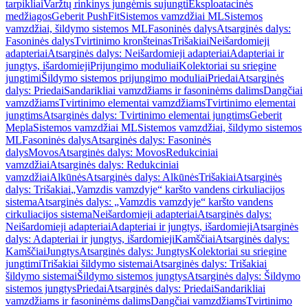
tarpikliai
Varžtų rinkinys jungėmis sujungti
Eksploatacinės
medžiagos
Geberit PushFit
Sistemos vamzdžiai ML
Sistemos
vamzdžiai, šildymo sistemos ML
Fasoninės dalys
Atsarginės dalys:
Fasoninės dalys
Tvirtinimo kronšteinas
Trišakiai
Neišardomieji
adapteriai
Atsarginės dalys: Neišardomieji adapteriai
Adapteriai ir
jungtys, išardomieji
Prijungimo moduliai
Kolektoriai su sriegine
jungtimi
Šildymo sistemos prijungimo moduliai
Priedai
Atsarginės
dalys: Priedai
Sandarikliai vamzdžiams ir fasoninėms dalims
Dangčiai
vamzdžiams
Tvirtinimo elementai vamzdžiams
Tvirtinimo elementai
jungtims
Atsarginės dalys: Tvirtinimo elementai jungtims
Geberit
Mepla
Sistemos vamzdžiai ML
Sistemos vamzdžiai, šildymo sistemos
ML
Fasoninės dalys
Atsarginės dalys: Fasoninės
dalys
Movos
Atsarginės dalys: Movos
Redukciniai
vamzdžiai
Atsarginės dalys: Redukciniai
vamzdžiai
Alkūnės
Atsarginės dalys: Alkūnės
Trišakiai
Atsarginės
dalys: Trišakiai
„Vamzdis vamzdyje“ karšto vandens cirkuliacijos
sistema
Atsarginės dalys: „Vamzdis vamzdyje“ karšto vandens
cirkuliacijos sistema
Neišardomieji adapteriai
Atsarginės dalys:
Neišardomieji adapteriai
Adapteriai ir jungtys, išardomieji
Atsarginės
dalys: Adapteriai ir jungtys, išardomieji
Kamščiai
Atsarginės dalys:
Kamščiai
Jungtys
Atsarginės dalys: Jungtys
Kolektoriai su sriegine
jungtimi
Trišakiai šildymo sistemai
Atsarginės dalys: Trišakiai
šildymo sistemai
Šildymo sistemos jungtys
Atsarginės dalys: Šildymo
sistemos jungtys
Priedai
Atsarginės dalys: Priedai
Sandarikliai
vamzdžiams ir fasoninėms dalims
Dangčiai vamzdžiams
Tvirtinimo