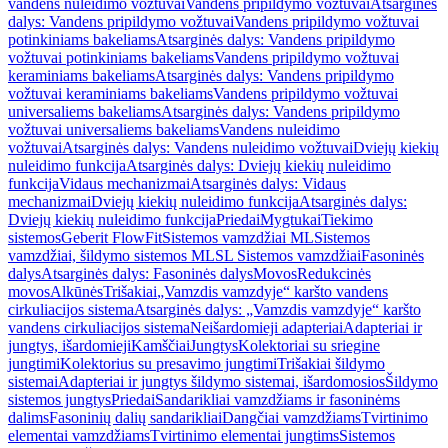
vandens nuleidimo vožtuvai
Vandens pripildymo vožtuvai
Atsarginės
dalys: Vandens pripildymo vožtuvai
Vandens pripildymo vožtuvai
potinkiniams bakeliams
Atsarginės dalys: Vandens pripildymo
vožtuvai potinkiniams bakeliams
Vandens pripildymo vožtuvai
keraminiams bakeliams
Atsarginės dalys: Vandens pripildymo
vožtuvai keraminiams bakeliams
Vandens pripildymo vožtuvai
universaliems bakeliams
Atsarginės dalys: Vandens pripildymo
vožtuvai universaliems bakeliams
Vandens nuleidimo
vožtuvai
Atsarginės dalys: Vandens nuleidimo vožtuvai
Dviejų kiekių
nuleidimo funkcija
Atsarginės dalys: Dviejų kiekių nuleidimo
funkcija
Vidaus mechanizmai
Atsarginės dalys: Vidaus
mechanizmai
Dviejų kiekių nuleidimo funkcija
Atsarginės dalys:
Dviejų kiekių nuleidimo funkcija
Priedai
Mygtukai
Tiekimo
sistemos
Geberit FlowFit
Sistemos vamzdžiai ML
Sistemos
vamzdžiai, šildymo sistemos ML
SL Sistemos vamzdžiai
Fasoninės
dalys
Atsarginės dalys: Fasoninės dalys
Movos
Redukcinės
movos
Alkūnės
Trišakiai
„Vamzdis vamzdyje“ karšto vandens
cirkuliacijos sistema
Atsarginės dalys: „Vamzdis vamzdyje“ karšto
vandens cirkuliacijos sistema
Neišardomieji adapteriai
Adapteriai ir
jungtys, išardomieji
Kamščiai
Jungtys
Kolektoriai su sriegine
jungtimi
Kolektorius su presavimo jungtimi
Trišakiai šildymo
sistemai
Adapteriai ir jungtys šildymo sistemai, išardomosios
Šildymo
sistemos jungtys
Priedai
Sandarikliai vamzdžiams ir fasoninėms
dalims
Fasoninių dalių sandarikliai
Dangčiai vamzdžiams
Tvirtinimo
elementai vamzdžiams
Tvirtinimo elementai jungtims
Sistemos