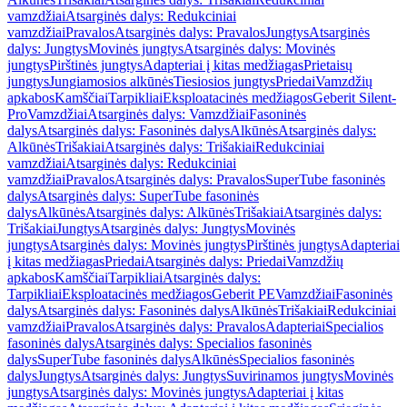
vamzdžiai
Atsarginės dalys: Redukciniai
vamzdžiai
Pravalos
Atsarginės dalys: Pravalos
Jungtys
Atsarginės
dalys: Jungtys
Movinės jungtys
Atsarginės dalys: Movinės
jungtys
Pirštinės jungtys
Adapteriai į kitas medžiagas
Prietaisų
jungtys
Jungiamosios alkūnės
Tiesiosios jungtys
Priedai
Vamzdžių
apkabos
Kamščiai
Tarpikliai
Eksploatacinės medžiagos
Geberit Silent-
Pro
Vamzdžiai
Atsarginės dalys: Vamzdžiai
Fasoninės
dalys
Atsarginės dalys: Fasoninės dalys
Alkūnės
Atsarginės dalys:
Alkūnės
Trišakiai
Atsarginės dalys: Trišakiai
Redukciniai
vamzdžiai
Atsarginės dalys: Redukciniai
vamzdžiai
Pravalos
Atsarginės dalys: Pravalos
SuperTube fasoninės
dalys
Atsarginės dalys: SuperTube fasoninės
dalys
Alkūnės
Atsarginės dalys: Alkūnės
Trišakiai
Atsarginės dalys:
Trišakiai
Jungtys
Atsarginės dalys: Jungtys
Movinės
jungtys
Atsarginės dalys: Movinės jungtys
Pirštinės jungtys
Adapteriai
į kitas medžiagas
Priedai
Atsarginės dalys: Priedai
Vamzdžių
apkabos
Kamščiai
Tarpikliai
Atsarginės dalys:
Tarpikliai
Eksploatacinės medžiagos
Geberit PE
Vamzdžiai
Fasoninės
dalys
Atsarginės dalys: Fasoninės dalys
Alkūnės
Trišakiai
Redukciniai
vamzdžiai
Pravalos
Atsarginės dalys: Pravalos
Adapteriai
Specialios
fasoninės dalys
Atsarginės dalys: Specialios fasoninės
dalys
SuperTube fasoninės dalys
Alkūnės
Specialios fasoninės
dalys
Jungtys
Atsarginės dalys: Jungtys
Suvirinamos jungtys
Movinės
jungtys
Atsarginės dalys: Movinės jungtys
Adapteriai į kitas