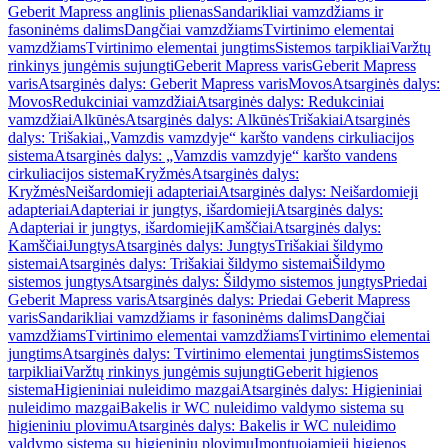
Geberit Mapress anglinis plienas
Sandarikliai vamzdžiams ir
fasoninėms dalims
Dangčiai vamzdžiams
Tvirtinimo elementai
vamzdžiams
Tvirtinimo elementai jungtims
Sistemos tarpikliai
Varžtų
rinkinys jungėmis sujungti
Geberit Mapress varis
Geberit Mapress
varis
Atsarginės dalys: Geberit Mapress varis
Movos
Atsarginės dalys:
Movos
Redukciniai vamzdžiai
Atsarginės dalys: Redukciniai
vamzdžiai
Alkūnės
Atsarginės dalys: Alkūnės
Trišakiai
Atsarginės
dalys: Trišakiai
„Vamzdis vamzdyje“ karšto vandens cirkuliacijos
sistema
Atsarginės dalys: „Vamzdis vamzdyje“ karšto vandens
cirkuliacijos sistema
Kryžmės
Atsarginės dalys:
Kryžmės
Neišardomieji adapteriai
Atsarginės dalys: Neišardomieji
adapteriai
Adapteriai ir jungtys, išardomieji
Atsarginės dalys:
Adapteriai ir jungtys, išardomieji
Kamščiai
Atsarginės dalys:
Kamščiai
Jungtys
Atsarginės dalys: Jungtys
Trišakiai šildymo
sistemai
Atsarginės dalys: Trišakiai šildymo sistemai
Šildymo
sistemos jungtys
Atsarginės dalys: Šildymo sistemos jungtys
Priedai
Geberit Mapress varis
Atsarginės dalys: Priedai Geberit Mapress
varis
Sandarikliai vamzdžiams ir fasoninėms dalims
Dangčiai
vamzdžiams
Tvirtinimo elementai vamzdžiams
Tvirtinimo elementai
jungtims
Atsarginės dalys: Tvirtinimo elementai jungtims
Sistemos
tarpikliai
Varžtų rinkinys jungėmis sujungti
Geberit higienos
sistema
Higieniniai nuleidimo mazgai
Atsarginės dalys: Higieniniai
nuleidimo mazgai
Bakelis ir WC nuleidimo valdymo sistema su
higieniniu plovimu
Atsarginės dalys: Bakelis ir WC nuleidimo
valdymo sistema su higieniniu plovimu
Įmontuojamieji higienos