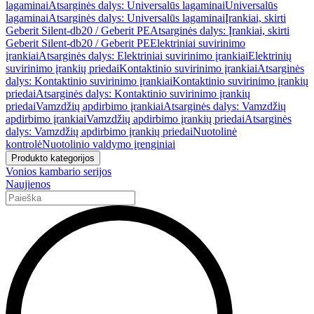
lagaminai
Atsarginės dalys: Universalūs lagaminai
Universalūs
lagaminai
Atsarginės dalys: Universalūs lagaminai
Įrankiai, skirti
Geberit Silent-db20 / Geberit PE
Atsarginės dalys: Įrankiai, skirti
Geberit Silent-db20 / Geberit PE
Elektriniai suvirinimo
įrankiai
Atsarginės dalys: Elektriniai suvirinimo įrankiai
Elektrinių
suvirinimo įrankių priedai
Kontaktinio suvirinimo įrankiai
Atsarginės
dalys: Kontaktinio suvirinimo įrankiai
Kontaktinio suvirinimo įrankių
priedai
Atsarginės dalys: Kontaktinio suvirinimo įrankių
priedai
Vamzdžių apdirbimo įrankiai
Atsarginės dalys: Vamzdžių
apdirbimo įrankiai
Vamzdžių apdirbimo įrankių priedai
Atsarginės
dalys: Vamzdžių apdirbimo įrankių priedai
Nuotolinė
kontrolė
Nuotolinio valdymo įrenginiai
Produkto kategorijos
Vonios kambario serijos
Naujienos