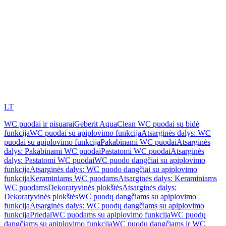
LT
WC puodai ir pisuarai
Geberit AquaClean WC puodai su bidė
funkcija
WC puodai su apiplovimo funkcija
Atsarginės dalys: WC
puodai su apiplovimo funkcija
Pakabinami WC puodai
Atsarginės
dalys: Pakabinami WC puodai
Pastatomi WC puodai
Atsarginės
dalys: Pastatomi WC puodai
WC puodo dangčiai su apiplovimo
funkcija
Atsarginės dalys: WC puodo dangčiai su apiplovimo
funkcija
Keraminiams WC puodams
Atsarginės dalys: Keraminiams
WC puodams
Dekoratyvinės plokštės
Atsarginės dalys:
Dekoratyvinės plokštės
WC puodų dangčiams su apiplovimo
funkcija
Atsarginės dalys: WC puodų dangčiams su apiplovimo
funkcija
Priedai
WC puodams su apiplovimo funkcija
WC puodų
dangčiams su apiplovimo funkcija
WC puodų dangčiams ir WC