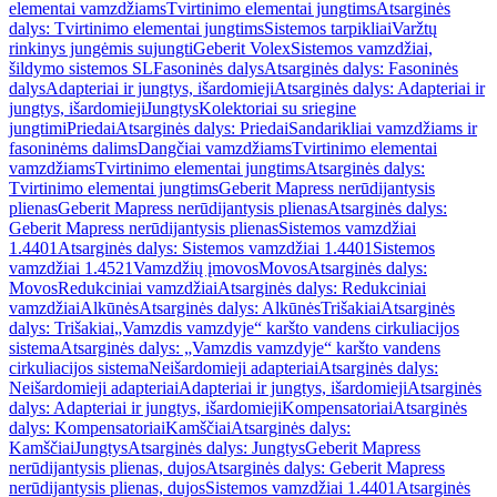
elementai vamzdžiams
Tvirtinimo elementai jungtims
Atsarginės
dalys: Tvirtinimo elementai jungtims
Sistemos tarpikliai
Varžtų
rinkinys jungėmis sujungti
Geberit Volex
Sistemos vamzdžiai,
šildymo sistemos SL
Fasoninės dalys
Atsarginės dalys: Fasoninės
dalys
Adapteriai ir jungtys, išardomieji
Atsarginės dalys: Adapteriai ir
jungtys, išardomieji
Jungtys
Kolektoriai su sriegine
jungtimi
Priedai
Atsarginės dalys: Priedai
Sandarikliai vamzdžiams ir
fasoninėms dalims
Dangčiai vamzdžiams
Tvirtinimo elementai
vamzdžiams
Tvirtinimo elementai jungtims
Atsarginės dalys:
Tvirtinimo elementai jungtims
Geberit Mapress nerūdijantysis
plienas
Geberit Mapress nerūdijantysis plienas
Atsarginės dalys:
Geberit Mapress nerūdijantysis plienas
Sistemos vamzdžiai
1.4401
Atsarginės dalys: Sistemos vamzdžiai 1.4401
Sistemos
vamzdžiai 1.4521
Vamzdžių įmovos
Movos
Atsarginės dalys:
Movos
Redukciniai vamzdžiai
Atsarginės dalys: Redukciniai
vamzdžiai
Alkūnės
Atsarginės dalys: Alkūnės
Trišakiai
Atsarginės
dalys: Trišakiai
„Vamzdis vamzdyje“ karšto vandens cirkuliacijos
sistema
Atsarginės dalys: „Vamzdis vamzdyje“ karšto vandens
cirkuliacijos sistema
Neišardomieji adapteriai
Atsarginės dalys:
Neišardomieji adapteriai
Adapteriai ir jungtys, išardomieji
Atsarginės
dalys: Adapteriai ir jungtys, išardomieji
Kompensatoriai
Atsarginės
dalys: Kompensatoriai
Kamščiai
Atsarginės dalys:
Kamščiai
Jungtys
Atsarginės dalys: Jungtys
Geberit Mapress
nerūdijantysis plienas, dujos
Atsarginės dalys: Geberit Mapress
nerūdijantysis plienas, dujos
Sistemos vamzdžiai 1.4401
Atsarginės