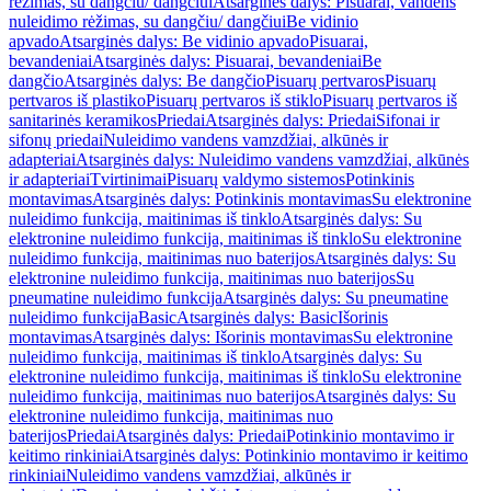
rėžimas, su dangčiu/ dangčiui
Atsarginės dalys: Pisuarai, vandens
nuleidimo rėžimas, su dangčiu/ dangčiui
Be vidinio
apvado
Atsarginės dalys: Be vidinio apvado
Pisuarai,
bevandeniai
Atsarginės dalys: Pisuarai, bevandeniai
Be
dangčio
Atsarginės dalys: Be dangčio
Pisuarų pertvaros
Pisuarų
pertvaros iš plastiko
Pisuarų pertvaros iš stiklo
Pisuarų pertvaros iš
sanitarinės keramikos
Priedai
Atsarginės dalys: Priedai
Sifonai ir
sifonų priedai
Nuleidimo vandens vamzdžiai, alkūnės ir
adapteriai
Atsarginės dalys: Nuleidimo vandens vamzdžiai, alkūnės
ir adapteriai
Tvirtinimai
Pisuarų valdymo sistemos
Potinkinis
montavimas
Atsarginės dalys: Potinkinis montavimas
Su elektronine
nuleidimo funkcija, maitinimas iš tinklo
Atsarginės dalys: Su
elektronine nuleidimo funkcija, maitinimas iš tinklo
Su elektronine
nuleidimo funkcija, maitinimas nuo baterijos
Atsarginės dalys: Su
elektronine nuleidimo funkcija, maitinimas nuo baterijos
Su
pneumatine nuleidimo funkcija
Atsarginės dalys: Su pneumatine
nuleidimo funkcija
Basic
Atsarginės dalys: Basic
Išorinis
montavimas
Atsarginės dalys: Išorinis montavimas
Su elektronine
nuleidimo funkcija, maitinimas iš tinklo
Atsarginės dalys: Su
elektronine nuleidimo funkcija, maitinimas iš tinklo
Su elektronine
nuleidimo funkcija, maitinimas nuo baterijos
Atsarginės dalys: Su
elektronine nuleidimo funkcija, maitinimas nuo
baterijos
Priedai
Atsarginės dalys: Priedai
Potinkinio montavimo ir
keitimo rinkiniai
Atsarginės dalys: Potinkinio montavimo ir keitimo
rinkiniai
Nuleidimo vandens vamzdžiai, alkūnės ir