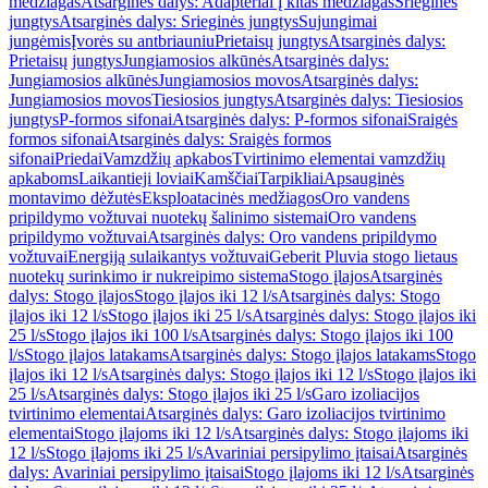
medžiagas
Atsarginės dalys: Adapteriai į kitas medžiagas
Srieginės
jungtys
Atsarginės dalys: Srieginės jungtys
Sujungimai
jungėmis
Įvorės su antbriauniu
Prietaisų jungtys
Atsarginės dalys:
Prietaisų jungtys
Jungiamosios alkūnės
Atsarginės dalys:
Jungiamosios alkūnės
Jungiamosios movos
Atsarginės dalys:
Jungiamosios movos
Tiesiosios jungtys
Atsarginės dalys: Tiesiosios
jungtys
P-formos sifonai
Atsarginės dalys: P-formos sifonai
Sraigės
formos sifonai
Atsarginės dalys: Sraigės formos
sifonai
Priedai
Vamzdžių apkabos
Tvirtinimo elementai vamzdžių
apkaboms
Laikantieji loviai
Kamščiai
Tarpikliai
Apsauginės
montavimo dėžutės
Eksploatacinės medžiagos
Oro vandens
pripildymo vožtuvai nuotekų šalinimo sistemai
Oro vandens
pripildymo vožtuvai
Atsarginės dalys: Oro vandens pripildymo
vožtuvai
Energiją sulaikantys vožtuvai
Geberit Pluvia stogo lietaus
nuotekų surinkimo ir nukreipimo sistema
Stogo įlajos
Atsarginės
dalys: Stogo įlajos
Stogo įlajos iki 12 l/s
Atsarginės dalys: Stogo
įlajos iki 12 l/s
Stogo įlajos iki 25 l/s
Atsarginės dalys: Stogo įlajos iki
25 l/s
Stogo įlajos iki 100 l/s
Atsarginės dalys: Stogo įlajos iki 100
l/s
Stogo įlajos latakams
Atsarginės dalys: Stogo įlajos latakams
Stogo
įlajos iki 12 l/s
Atsarginės dalys: Stogo įlajos iki 12 l/s
Stogo įlajos iki
25 l/s
Atsarginės dalys: Stogo įlajos iki 25 l/s
Garo izoliacijos
tvirtinimo elementai
Atsarginės dalys: Garo izoliacijos tvirtinimo
elementai
Stogo įlajoms iki 12 l/s
Atsarginės dalys: Stogo įlajoms iki
12 l/s
Stogo įlajoms iki 25 l/s
Avariniai persipylimo įtaisai
Atsarginės
dalys: Avariniai persipylimo įtaisai
Stogo įlajoms iki 12 l/s
Atsarginės