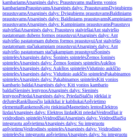
kambariams
Atsarginės dalys: Praustuvams mažiems vonios
kambariams
Praustuvams
Atsarginės dalys: Praustuvams
Dvigubiems
praustuvams
Atsarginės dalys: Dvigubiems praustuvams
Baldiniams
praustuvams
Atsarginės dalys: Baldiniams praustuvams
Kampiniams
praustuvams
Atsarginės dalys: Kampiniams praustuvams
Praustuvų
stalviršiai
Atsarginės dalys: Praustuvų stalviršiai
Ant stalviršio
pastatomam dubens formos praustuvui
Atsarginės dalys: Ant
stalviršio pastatomam dubens formos praustuvui
Ant stalviršio
pastatomam stačiakampiam praustuvui
Atsarginės dalys: Ant
stalviršio pastatomam stačiakampiam praustuvui
Šoninės
spintelės
Atsarginės dalys: Šoninės spintelės
Žemos šoninės
spintelės
Atsarginės dalys: Žemos šoninės spintelės
Aukštos
spintelės
Atsarginės dalys: Aukštos spintelės
Vidutinio aukščio
spintelės
Atsarginės dalys: Vidutinio aukščio spintelės
Pakabinamos
spintelės
Atsarginės dalys: Pakabinamos spintelės
Kiti vonios
kambario baldai
Atsarginės dalys: Kiti vonios kambario
baldai
Sieninės lentynos
Atsarginės dalys: Sieninės
lentynos
Priedai
Atsarginės dalys: Priedai
Stalčių įdėklai ir
dėžutės
Rankšluosčių laikikliai ir kabliukai
Apšvietimo
elementai
Rankenos
Kojų rinkiniai
Magnetinės lentos
Elektros
lizdai
Atsarginės dalys: Elektros lizdai
Kiti priedai
Veidrodžiai ir
veidrodinės spintelės
Veidrodžiai
Atsarginės dalys: Veidrodžiai
Su
integruotu apšvietimu
Atsarginės dalys: Su integruotu
apšvietimu
Veidrodinės spintelės
Atsarginės dalys: Veidrodinės
spintelės
Su integruotu apšvietimu
Atsarginės dalys: Su integruotu