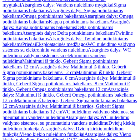
mygtukai
Atsarginės dalys: Vandens nuleidimo mygtukai
Sigma
potinkiniams bakeliams
Atsarginės dalys: Sigma potinkiniams
bakeliams
Omega potinkiniams bakeliams
Atsarginės dalys: Omega
potinkiniams bakeliams
Kappa potinkiniams bakeliams
Atsarginės
dalys: Kappa potinkiniams bakeliams
Delta potinkiniams
bakeliams
Atsarginės dalys: Delta potinkiniams bakeliams
Twinline
potinkiniams bakeliams
Atsarginės dalys: Twinline potinkiniams
bakeliams
Priedai
Eksploatacinės medžiagos
WC nuleidimo valdymo
sistemos su elektroniniu vandens nuleidimu
Atsarginės dalys: WC
nuleidimo valdymo sistemos su elektroniniu vandens
nuleidimu
Maitinimui iš tinklo, Geberit Sigma potinkiniams
bakeliams 12 cm
Atsarginės dalys: Maitinimui iš tinklo, Geberit
Sigma potinkiniams bakeliams 12 cm
Maitinimui iš tinklo, Geberit
Sigma potinkiniams bakeliams, 8 cm
Atsarginės dalys: Maitinimui iš
tinklo, Geberit Sigma potinkiniams bakeliams, 8 cm
Maitinimui iš
tinklo, Geberit Omega potinkiniams bakeliams 12 cm
Atsarginės
dalys: Maitinimui iš tinklo, Geberit Omega potinkiniams bakeliams
12 cm
Maitinimui iš baterijos, Geberit Sigma potinkiniams bakeliams
12 cm
Atsarginės dalys: Maitinimui iš baterijos, Geberit Sigma
potinkiniams bakeliams 12 cm
WC nuleidimo valdymo sistemos, su
pneumatiniu vandens nuleidimu
Atsarginės dalys: WC nuleidimo
valdymo sistemos, su pneumatiniu vandens nuleidimu
Dviejų kiekių
nuleidimo funkcijai
Atsarginės dalys: Dviejų kiekių nuleidimo
funkcijai
Vieno kiekio nuleidimo funkcijai
Atsarginės dalys: Vieno
kiekio nuleidimo funkcijai
Priedai WC nuleidimo valdymo