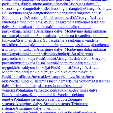
padėklams, d90
Su sifono angos dangteliu
Atsarginės dalys: Su
sifono angos dangteliu
Be išleidimo angos dangtelio
Atsarginės dalys:
Be išleidimo angos dangtelio
Sifono dangtelis
Atsarginės dalys:
Sifono dangtelis
Nuotekų sifonai vonioms, d52
Atsarginės dalys:
Nuotekų sifonai vonioms, d52
Su pasukamąja rankena
Atsarginės
dalys: Su pasukamąja rankena
Montavimo dalių rinkiniai
pasukamajai rankenai
Atsarginės dalys: Montavimo dalių rinkiniai
pasukamajai rankenai
Su pasukamąja rankena ir vandens prileidimo
funkcija
Atsarginės dalys: Su pasukamąja rankena ir vandens
prileidimo funkcija
Montavimo dalių rinkiniai pasukamajai rankenai
ir prileidimo funkcijai
Atsarginės dalys: Montavimo dalių rinkiniai
pasukamajai rankenai ir prileidimo funkcijai
Su uždarymo
paspaudimu funkcija PushControl
Atsarginės dalys: Su uždarymo
paspaudimu funkcija PushControl
Montavimo dalių rinkiniai
mygtukinio valdymo funkcijai PushControl
Atsarginės dalys:
Montavimo dalių rinkiniai mygtukinio valdymo funkcijai
PushControl
Su vožtuvo akle
Atsarginės dalys: Su vožtuvo
akle
Priedai nuotekų sistemos fasoninėms dalims vonioms
Atsarginės
dalys: Priedai nuotekų sistemos fasoninėms dalims
vonioms
Potinkiniai vamzdžio pertraukikliai
Atsarginės dalys:
Potinkiniai vamzdžio pertraukikliai
Vandens tiekimo
jungtys
Potinkinės sistemos
Geberit Duofix
Sieninės
sistemos
Atsarginės dalys: Sieninės sistemos
Tvirtinimo
sistemos
Atsarginės dalys: Tvirtinimo
sistemos
Plokštės
Priedai
Atsarginės dalys: Priedai
Potinkiniai