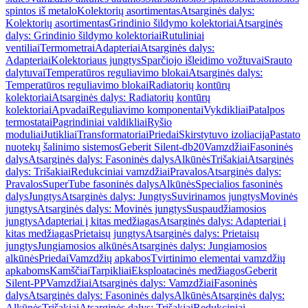
spintos iš metalo
Kolektorių asortimentas
Atsarginės dalys:
Kolektorių asortimentas
Grindinio šildymo kolektoriai
Atsarginės
dalys: Grindinio šildymo kolektoriai
Rutuliniai
ventiliai
Termometrai
Adapteriai
Atsarginės dalys:
Adapteriai
Kolektoriaus jungtys
Sparčiojo išleidimo vožtuvai
Srauto
dalytuvai
Temperatūros reguliavimo blokai
Atsarginės dalys:
Temperatūros reguliavimo blokai
Radiatorių kontūrų
kolektoriai
Atsarginės dalys: Radiatorių kontūrų
kolektoriai
Apvadai
Reguliavimo komponentai
Vykdikliai
Patalpos
termostatai
Pagrindiniai valdikliai
Ryšio
moduliai
Jutikliai
Transformatoriai
Priedai
Skirstytuvo izoliacija
Pastato
nuotekų šalinimo sistemos
Geberit Silent-db20
Vamzdžiai
Fasoninės
dalys
Atsarginės dalys: Fasoninės dalys
Alkūnės
Trišakiai
Atsarginės
dalys: Trišakiai
Redukciniai vamzdžiai
Pravalos
Atsarginės dalys:
Pravalos
SuperTube fasoninės dalys
Alkūnės
Specialios fasoninės
dalys
Jungtys
Atsarginės dalys: Jungtys
Suvirinamos jungtys
Movinės
jungtys
Atsarginės dalys: Movinės jungtys
Suspaudžiamosios
jungtys
Adapteriai į kitas medžiagas
Atsarginės dalys: Adapteriai į
kitas medžiagas
Prietaisų jungtys
Atsarginės dalys: Prietaisų
jungtys
Jungiamosios alkūnės
Atsarginės dalys: Jungiamosios
alkūnės
Priedai
Vamzdžių apkabos
Tvirtinimo elementai vamzdžių
apkaboms
Kamščiai
Tarpikliai
Eksploatacinės medžiagos
Geberit
Silent-PP
Vamzdžiai
Atsarginės dalys: Vamzdžiai
Fasoninės
dalys
Atsarginės dalys: Fasoninės dalys
Alkūnės
Atsarginės dalys:
Alkūnės
Trišakiai
Atsarginės dalys: Trišakiai
Redukciniai