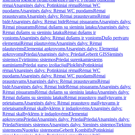
rėmai
Atsarginės dalys: Potinkiniai rėmai
Rėmai WC
puodams
Atsarginės dalys: Rėmai WC puodams
Rėmai
praustuvams
Atsarginės dalys: Rėmai praustuvams
Rėmai
bidė
Atsarginės dalys: Rėmai bidė
Rėmai pisuarams
Atsarginės dalys:
Rėmai pisuarams
Rėmai dušams su sieniniu lataku
Atsarginės dalys:
Rėmai dušams su sieniniu lataku
Rėmai dušams ir
vonioms
Atsarginės dalys: Rėmai dušams ir vonioms
Dušo pertvarų
elementai
Rėmai plautuvėms
Atsarginės dalys: Rėmai
plautuvėms
Elementai apkrovoms
Atsarginės dalys: Elementai
apkrovoms
Priedai
Atsarginės dalys: Priedai
Geberit GIS
Sieninės
sistemos
Tvirtinimo sistemos
Priedai surenkamiesiems
gaminiams
Priedai garso izoliacijai
Plokštės
Potinkiniai
rėmai
Atsarginės dalys: Potinkiniai rėmai
Rėmai WC
puodams
Atsarginės dalys: Rėmai WC puodams
Rėmai
praustuvams
Atsarginės dalys: Rėmai praustuvams
Rėmai
bidė
Atsarginės dalys: Rėmai bidė
Rėmai pisuarams
Atsarginės dalys:
Rėmai pisuarams
Rėmai dušams su sieniniu lataku
Atsarginės dalys:
Rėmai dušams su sieniniu lataku
Rėmai praustuvų maišytuvams ir
prietaisams
Atsarginės dalys: Rėmai praustuvų maišytuvams ir
prietaisams
Rėmai skalbyklėms ir indaplovėms
Atsarginės dalys:
Rėmai skalbyklėms ir indaplovėms
Elementai
apkrovoms
Priedai
Atsarginės dalys: Priedai
Priedai
Atsarginės dalys:
Priedai
Sieninės sistemos
Atsarginės dalys: Sieninės sistemos
Tiekimo
sistemoms
Nuotekų sistemoms
Geberit Kombifix
Potinkiniai