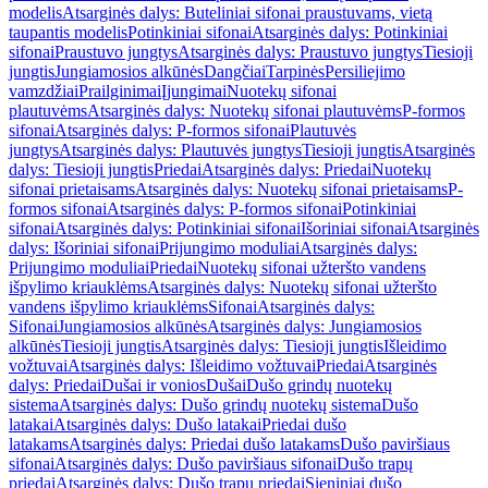
modelis
Atsarginės dalys: Buteliniai sifonai praustuvams, vietą
taupantis modelis
Potinkiniai sifonai
Atsarginės dalys: Potinkiniai
sifonai
Praustuvo jungtys
Atsarginės dalys: Praustuvo jungtys
Tiesioji
jungtis
Jungiamosios alkūnės
Dangčiai
Tarpinės
Persiliejimo
vamzdžiai
Prailginimai
Įjungimai
Nuotekų sifonai
plautuvėms
Atsarginės dalys: Nuotekų sifonai plautuvėms
P-formos
sifonai
Atsarginės dalys: P-formos sifonai
Plautuvės
jungtys
Atsarginės dalys: Plautuvės jungtys
Tiesioji jungtis
Atsarginės
dalys: Tiesioji jungtis
Priedai
Atsarginės dalys: Priedai
Nuotekų
sifonai prietaisams
Atsarginės dalys: Nuotekų sifonai prietaisams
P-
formos sifonai
Atsarginės dalys: P-formos sifonai
Potinkiniai
sifonai
Atsarginės dalys: Potinkiniai sifonai
Išoriniai sifonai
Atsarginės
dalys: Išoriniai sifonai
Prijungimo moduliai
Atsarginės dalys:
Prijungimo moduliai
Priedai
Nuotekų sifonai užteršto vandens
išpylimo kriauklėms
Atsarginės dalys: Nuotekų sifonai užteršto
vandens išpylimo kriauklėms
Sifonai
Atsarginės dalys:
Sifonai
Jungiamosios alkūnės
Atsarginės dalys: Jungiamosios
alkūnės
Tiesioji jungtis
Atsarginės dalys: Tiesioji jungtis
Išleidimo
vožtuvai
Atsarginės dalys: Išleidimo vožtuvai
Priedai
Atsarginės
dalys: Priedai
Dušai ir vonios
Dušai
Dušo grindų nuotekų
sistema
Atsarginės dalys: Dušo grindų nuotekų sistema
Dušo
latakai
Atsarginės dalys: Dušo latakai
Priedai dušo
latakams
Atsarginės dalys: Priedai dušo latakams
Dušo paviršiaus
sifonai
Atsarginės dalys: Dušo paviršiaus sifonai
Dušo trapų
priedai
Atsarginės dalys: Dušo trapų priedai
Sieniniai dušo