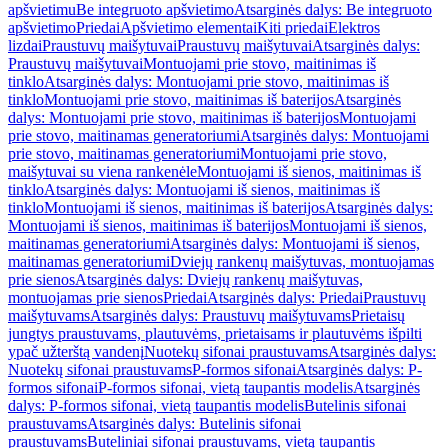
apšvietimu
Be integruoto apšvietimo
Atsarginės dalys: Be integruoto
apšvietimo
Priedai
Apšvietimo elementai
Kiti priedai
Elektros
lizdai
Praustuvų maišytuvai
Praustuvų maišytuvai
Atsarginės dalys:
Praustuvų maišytuvai
Montuojami prie stovo, maitinimas iš
tinklo
Atsarginės dalys: Montuojami prie stovo, maitinimas iš
tinklo
Montuojami prie stovo, maitinimas iš baterijos
Atsarginės
dalys: Montuojami prie stovo, maitinimas iš baterijos
Montuojami
prie stovo, maitinamas generatoriumi
Atsarginės dalys: Montuojami
prie stovo, maitinamas generatoriumi
Montuojami prie stovo,
maišytuvai su viena rankenėle
Montuojami iš sienos, maitinimas iš
tinklo
Atsarginės dalys: Montuojami iš sienos, maitinimas iš
tinklo
Montuojami iš sienos, maitinimas iš baterijos
Atsarginės dalys:
Montuojami iš sienos, maitinimas iš baterijos
Montuojami iš sienos,
maitinamas generatoriumi
Atsarginės dalys: Montuojami iš sienos,
maitinamas generatoriumi
Dviejų rankenų maišytuvas, montuojamas
prie sienos
Atsarginės dalys: Dviejų rankenų maišytuvas,
montuojamas prie sienos
Priedai
Atsarginės dalys: Priedai
Praustuvų
maišytuvams
Atsarginės dalys: Praustuvų maišytuvams
Prietaisų
jungtys praustuvams, plautuvėms, prietaisams ir plautuvėms išpilti
ypač užterštą vandenį
Nuotekų sifonai praustuvams
Atsarginės dalys:
Nuotekų sifonai praustuvams
P-formos sifonai
Atsarginės dalys: P-
formos sifonai
P-formos sifonai, vietą taupantis modelis
Atsarginės
dalys: P-formos sifonai, vietą taupantis modelis
Butelinis sifonai
praustuvams
Atsarginės dalys: Butelinis sifonai
praustuvams
Buteliniai sifonai praustuvams, vietą taupantis