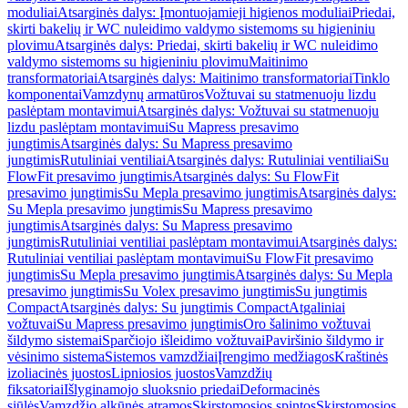
moduliai
Atsarginės dalys: Įmontuojamieji higienos moduliai
Priedai,
skirti bakelių ir WC nuleidimo valdymo sistemoms su higieniniu
plovimu
Atsarginės dalys: Priedai, skirti bakelių ir WC nuleidimo
valdymo sistemoms su higieniniu plovimu
Maitinimo
transformatoriai
Atsarginės dalys: Maitinimo transformatoriai
Tinklo
komponentai
Vamzdynų armatūros
Vožtuvai su statmenuoju lizdu
paslėptam montavimui
Atsarginės dalys: Vožtuvai su statmenuoju
lizdu paslėptam montavimui
Su Mapress presavimo
jungtimis
Atsarginės dalys: Su Mapress presavimo
jungtimis
Rutuliniai ventiliai
Atsarginės dalys: Rutuliniai ventiliai
Su
FlowFit presavimo jungtimis
Atsarginės dalys: Su FlowFit
presavimo jungtimis
Su Mepla presavimo jungtimis
Atsarginės dalys:
Su Mepla presavimo jungtimis
Su Mapress presavimo
jungtimis
Atsarginės dalys: Su Mapress presavimo
jungtimis
Rutuliniai ventiliai paslėptam montavimui
Atsarginės dalys:
Rutuliniai ventiliai paslėptam montavimui
Su FlowFit presavimo
jungtimis
Su Mepla presavimo jungtimis
Atsarginės dalys: Su Mepla
presavimo jungtimis
Su Volex presavimo jungtimis
Su jungtimis
Compact
Atsarginės dalys: Su jungtimis Compact
Atgaliniai
vožtuvai
Su Mapress presavimo jungtimis
Oro šalinimo vožtuvai
šildymo sistemai
Sparčiojo išleidimo vožtuvai
Paviršinio šildymo ir
vėsinimo sistema
Sistemos vamzdžiai
Įrengimo medžiagos
Kraštinės
izoliacinės juostos
Lipniosios juostos
Vamzdžių
fiksatoriai
Išlyginamojo sluoksnio priedai
Deformacinės
siūlės
Vamzdžio alkūnės atramos
Skirstomosios spintos
Skirstomosios