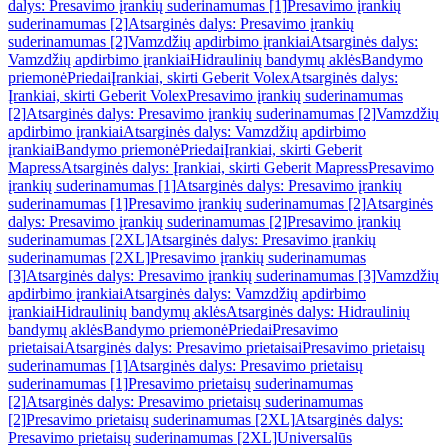
dalys: Presavimo įrankių suderinamumas [1]
Presavimo įrankių
suderinamumas [2]
Atsarginės dalys: Presavimo įrankių
suderinamumas [2]
Vamzdžių apdirbimo įrankiai
Atsarginės dalys:
Vamzdžių apdirbimo įrankiai
Hidraulinių bandymų aklės
Bandymo
priemonė
Priedai
Įrankiai, skirti Geberit Volex
Atsarginės dalys:
Įrankiai, skirti Geberit Volex
Presavimo įrankių suderinamumas
[2]
Atsarginės dalys: Presavimo įrankių suderinamumas [2]
Vamzdžių
apdirbimo įrankiai
Atsarginės dalys: Vamzdžių apdirbimo
įrankiai
Bandymo priemonė
Priedai
Įrankiai, skirti Geberit
Mapress
Atsarginės dalys: Įrankiai, skirti Geberit Mapress
Presavimo
įrankių suderinamumas [1]
Atsarginės dalys: Presavimo įrankių
suderinamumas [1]
Presavimo įrankių suderinamumas [2]
Atsarginės
dalys: Presavimo įrankių suderinamumas [2]
Presavimo įrankių
suderinamumas [2XL]
Atsarginės dalys: Presavimo įrankių
suderinamumas [2XL]
Presavimo įrankių suderinamumas
[3]
Atsarginės dalys: Presavimo įrankių suderinamumas [3]
Vamzdžių
apdirbimo įrankiai
Atsarginės dalys: Vamzdžių apdirbimo
įrankiai
Hidraulinių bandymų aklės
Atsarginės dalys: Hidraulinių
bandymų aklės
Bandymo priemonė
Priedai
Presavimo
prietaisai
Atsarginės dalys: Presavimo prietaisai
Presavimo prietaisų
suderinamumas [1]
Atsarginės dalys: Presavimo prietaisų
suderinamumas [1]
Presavimo prietaisų suderinamumas
[2]
Atsarginės dalys: Presavimo prietaisų suderinamumas
[2]
Presavimo prietaisų suderinamumas [2XL]
Atsarginės dalys:
Presavimo prietaisų suderinamumas [2XL]
Universalūs