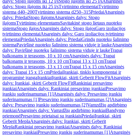
dalys: Stogo įlajoms iki 12 l/s
Stogo įlajoms iki 25 l/s
Atsarginės
dalys: Stogo įlajoms iki 25 l/s
Tvirtinimo elementai
Tvirtinimo
sistema d40–200
Tvirtinimo sistema d250–315
Priedai
Atsarginės
dalys: Priedai
Stogo įlajoms
Atsarginės dalys: Stogo
įlajoms
Tvirtinimo elementams
Savitakinė stogo lietaus nuotekų
sistema
Stogo įlajos
Atsarginės dalys: Stogo įlajos
Garo izoliacijos
tvirtinimo elementai
Atsarginės dalys: Garo izoliacijos tvirtinimo
elementai
Priedai
Atsarginės dalys: Priedai
Grindų nuotekų šalinimo
sistema
Paviršinė nuotekų šalinimo sistema viduje ir lauke
Atsarginės
dalys: Paviršinė nuotekų šalinimo sistema viduje ir lauke
Trapai
balkonams ir terasoms, 10 x 10 cm
Atsarginės dalys: Trapai
balkonams ir terasoms, 10 x 10 cm
Trapai 13 x 13 cm
Trapai
balkonams ir terasoms, 13 x 13 cm
Trapai 15 x 15 cm
Atsarginės
dalys: Trapai 15 x 15 cm
Priedai
Įrankiai, tinklo komponentai ir
programinė įranga
Įrankiai
Įrankiai, skirti Geberit FlowFit
Atsarginės
dalys: Įrankiai, skirti Geberit FlowFit
Rankiniai presavimo
įrankiai
Atsarginės dalys: Rankiniai presavimo įrankiai
Presavimo
įrankių suderinamumas [1]
Atsarginės dalys: Presavimo įrankių
suderinamumas [1]
Presavimo įrankių suderinamumas [2]
Atsarginės
dalys: Presavimo įrankių suderinamumas [2]
Vamzdžių apdirbimo
įrankiai
Atsarginės dalys: Vamzdžių apdirbimo įrankiai
Bandymo
priemonė
Presavimo prietaisai su įrankiais
Priedai
Įrankiai, skirti
Geberit Mepla
Atsarginės dalys: Įrankiai, skirti Geberit
Mepla
Rankiniai presavimo įrankiai
Atsarginės dalys: Rankiniai
presavimo įrankiai
Presavimo įrankių suderinamumas [1]
Atsarginės