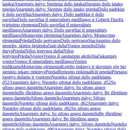
latakai
Atsarginės dalys: Sieniniai dušo latakai
Sieninių dušo latakų
priedai
Atsarginės dalys: Sieninių dušo latakų priedai
Dušo padėklai
ir dušo paviršiai
Atsarginės dalys: Dušo padėklai ir dušo
paviršiai
Dušo paviršiai iš mineralinės medžiagos ir Geberit Duofix
tvirtinimo elementai
Dušo paviršiai iš mineralinės
medžiagos
Atsarginės dalys: Dušo paviršiai iš mineralinės
medžiagos
Montavimo elementai
Atsarginės dalys: Montavimo
elementai
Priedai
Dušo pertvaros
Dušo pertvaros
Stacionarios dušo
sienelės, skirtos beslenksčiam dušui
Vonios sienelės
Dušo
durys
Priedai
Nišos lentynos dušui
Nišos
lentynos
Priedai
Vonios
Vonios iš sanitarinio akrilo
Stačiakampės
vonios
Vonios iš mineralinės medžiagos
Vonios
kūdikiams
Montavimo elementai
Kojelių rinkinys ir skersinių sijų bei
sieninio inkaro rinkinys
Priedai
Remonto rinkiniai
Kiti priedai
Prietaisų
jungtys dušams ir vonioms
Nuotekų sifonai dušo padėklams,
d52
Atsarginės dalys: Nuotekų sifonai dušo padėklams, d52
Su
sifono angos dangteliu
Atsarginės dalys: Su sifono angos
dangteliu
Be išleidimo angos dangtelio
Atsarginės dalys: Be išleidimo
angos dangtelio
Sifono dangtelis
Atsarginės dalys: Sifono
dangtelis
Nuotekų sifonai dušo padėklams, d62
Atsarginės dalys:
Nuotekų sifonai dušo padėklams, d62
Su sifono angos
dangteliu
Atsarginės dalys: Su sifono angos dangteliu
Be išleidimo
angos dangtelio
Atsarginės dalys: Be išleidimo angos
dangtelio
Sifono dangtelis
Atsarginės dalys: Sifono dangtelis
Nuotekų
sifonai dušo padėklams, d90
Atsarginės dalys: Nuotekų sifonai dušo