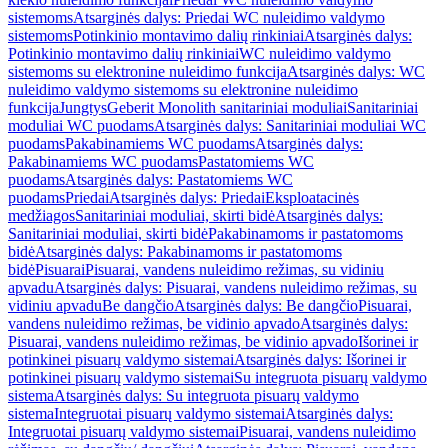
sistemoms
Atsarginės dalys: Priedai WC nuleidimo valdymo
sistemoms
Potinkinio montavimo dalių rinkiniai
Atsarginės dalys:
Potinkinio montavimo dalių rinkiniai
WC nuleidimo valdymo
sistemoms su elektronine nuleidimo funkcija
Atsarginės dalys: WC
nuleidimo valdymo sistemoms su elektronine nuleidimo
funkcija
Jungtys
Geberit Monolith sanitariniai moduliai
Sanitariniai
moduliai WC puodams
Atsarginės dalys: Sanitariniai moduliai WC
puodams
Pakabinamiems WC puodams
Atsarginės dalys:
Pakabinamiems WC puodams
Pastatomiems WC
puodams
Atsarginės dalys: Pastatomiems WC
puodams
Priedai
Atsarginės dalys: Priedai
Eksploatacinės
medžiagos
Sanitariniai moduliai, skirti bidė
Atsarginės dalys:
Sanitariniai moduliai, skirti bidė
Pakabinamoms ir pastatomoms
bidė
Atsarginės dalys: Pakabinamoms ir pastatomoms
bidė
Pisuarai
Pisuarai, vandens nuleidimo režimas, su vidiniu
apvadu
Atsarginės dalys: Pisuarai, vandens nuleidimo režimas, su
vidiniu apvadu
Be dangčio
Atsarginės dalys: Be dangčio
Pisuarai,
vandens nuleidimo režimas, be vidinio apvado
Atsarginės dalys:
Pisuarai, vandens nuleidimo režimas, be vidinio apvado
Išorinei ir
potinkinei pisuarų valdymo sistemai
Atsarginės dalys: Išorinei ir
potinkinei pisuarų valdymo sistemai
Su integruota pisuarų valdymo
sistema
Atsarginės dalys: Su integruota pisuarų valdymo
sistema
Integruotai pisuarų valdymo sistemai
Atsarginės dalys:
Integruotai pisuarų valdymo sistemai
Pisuarai, vandens nuleidimo