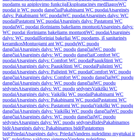
puodams su apiplovimo funkcija
Eksploatacinės medžiagos
WC
puodai ir WC puodų dangčiai
Pakabinami WC puodai
Atsarginės
dalys: Pakabinami WC puodai
WC puodai
Atsarginės dalys: WC
puodai
Pastatomi WC puodai
Atsarginės dalys: Pastatomi WC
puodai
WC puodai išoriniams bakeliams montuoti
Atsarginės dalys:
WC puodai išoriniams bakeliams montuoti
WC puodai
Atsarginės
dalys: WC puodai
Išoriniai bakeliai WC puodams, iš sanitarinės
keramikos
Montuojami ant WC puodų
WC puodų
dangčiai
Atsarginės dalys: WC puodų dangčiai
WC puodų
dangčiai
Atsarginės dalys: WC puodų dangčiai
Comfort WC
puodai
Atsarginės dalys: Comfort WC puodai
Paaukštinti WC
puodai
Atsarginės dalys: Paaukštinti WC puodai
Pailginti WC
puodai
Atsarginės dalys: Pailginti WC puodai
Comfort WC puodų
dangčiai
Atsarginės dalys: Comfort WC puodų dangčiai
WC puodų
dangčiai
Atsarginės dalys: WC puodų dangčiai
WC puodų
sėdynės
Atsarginės dalys: WC puodų sėdynės
Vaikiški WC
puodai
Atsarginės dalys: Vaikiški WC puodai
Pakabinami WC
puodai
Atsarginės dalys: Pakabinami WC puodai
Pastatomi WC
puodai
Atsarginės dalys: Pastatomi WC puodai
Vaikiški WC puodų
dangčiai
Atsarginės dalys: Vaikiški WC puodų dangčiai
WC puodų
dangčiai
Atsarginės dalys: WC puodų dangčiai
WC puodų
sėdynės
Atsarginės dalys: WC puodų sėdynės
Bidės
Pakabinamos
bidė
Atsarginės dalys: Pakabinamos bidė
Pastatomos
bidė
Priedai
Atsarginės dalys: Priedai
Vandens nuleidimo mygtukai ir
WC nuleidimo valdymo sistemos
Vandens nuleidimo