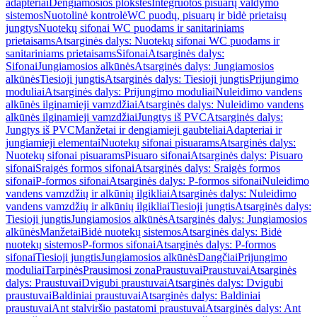
adapteriai
Dengiamosios plokštės
Integruotos pisuarų valdymo
sistemos
Nuotolinė kontrolė
WC puodų, pisuarų ir bidė prietaisų
jungtys
Nuotekų sifonai WC puodams ir sanitariniams
prietaisams
Atsarginės dalys: Nuotekų sifonai WC puodams ir
sanitariniams prietaisams
Sifonai
Atsarginės dalys:
Sifonai
Jungiamosios alkūnės
Atsarginės dalys: Jungiamosios
alkūnės
Tiesioji jungtis
Atsarginės dalys: Tiesioji jungtis
Prijungimo
moduliai
Atsarginės dalys: Prijungimo moduliai
Nuleidimo vandens
alkūnės ilginamieji vamzdžiai
Atsarginės dalys: Nuleidimo vandens
alkūnės ilginamieji vamzdžiai
Jungtys iš PVC
Atsarginės dalys:
Jungtys iš PVC
Manžetai ir dengiamieji gaubteliai
Adapteriai ir
jungiamieji elementai
Nuotekų sifonai pisuarams
Atsarginės dalys:
Nuotekų sifonai pisuarams
Pisuaro sifonai
Atsarginės dalys: Pisuaro
sifonai
Sraigės formos sifonai
Atsarginės dalys: Sraigės formos
sifonai
P-formos sifonai
Atsarginės dalys: P-formos sifonai
Nuleidimo
vandens vamzdžių ir alkūnių ilgikliai
Atsarginės dalys: Nuleidimo
vandens vamzdžių ir alkūnių ilgikliai
Tiesioji jungtis
Atsarginės dalys:
Tiesioji jungtis
Jungiamosios alkūnės
Atsarginės dalys: Jungiamosios
alkūnės
Manžetai
Bidė nuotekų sistemos
Atsarginės dalys: Bidė
nuotekų sistemos
P-formos sifonai
Atsarginės dalys: P-formos
sifonai
Tiesioji jungtis
Jungiamosios alkūnės
Dangčiai
Prijungimo
moduliai
Tarpinės
Prausimosi zona
Praustuvai
Praustuvai
Atsarginės
dalys: Praustuvai
Dvigubi praustuvai
Atsarginės dalys: Dvigubi
praustuvai
Baldiniai praustuvai
Atsarginės dalys: Baldiniai
praustuvai
Ant stalviršio pastatomi praustuvai
Atsarginės dalys: Ant