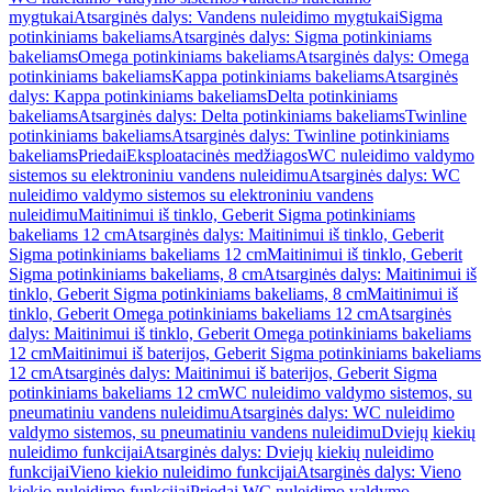
mygtukai
Atsarginės dalys: Vandens nuleidimo mygtukai
Sigma
potinkiniams bakeliams
Atsarginės dalys: Sigma potinkiniams
bakeliams
Omega potinkiniams bakeliams
Atsarginės dalys: Omega
potinkiniams bakeliams
Kappa potinkiniams bakeliams
Atsarginės
dalys: Kappa potinkiniams bakeliams
Delta potinkiniams
bakeliams
Atsarginės dalys: Delta potinkiniams bakeliams
Twinline
potinkiniams bakeliams
Atsarginės dalys: Twinline potinkiniams
bakeliams
Priedai
Eksploatacinės medžiagos
WC nuleidimo valdymo
sistemos su elektroniniu vandens nuleidimu
Atsarginės dalys: WC
nuleidimo valdymo sistemos su elektroniniu vandens
nuleidimu
Maitinimui iš tinklo, Geberit Sigma potinkiniams
bakeliams 12 cm
Atsarginės dalys: Maitinimui iš tinklo, Geberit
Sigma potinkiniams bakeliams 12 cm
Maitinimui iš tinklo, Geberit
Sigma potinkiniams bakeliams, 8 cm
Atsarginės dalys: Maitinimui iš
tinklo, Geberit Sigma potinkiniams bakeliams, 8 cm
Maitinimui iš
tinklo, Geberit Omega potinkiniams bakeliams 12 cm
Atsarginės
dalys: Maitinimui iš tinklo, Geberit Omega potinkiniams bakeliams
12 cm
Maitinimui iš baterijos, Geberit Sigma potinkiniams bakeliams
12 cm
Atsarginės dalys: Maitinimui iš baterijos, Geberit Sigma
potinkiniams bakeliams 12 cm
WC nuleidimo valdymo sistemos, su
pneumatiniu vandens nuleidimu
Atsarginės dalys: WC nuleidimo
valdymo sistemos, su pneumatiniu vandens nuleidimu
Dviejų kiekių
nuleidimo funkcijai
Atsarginės dalys: Dviejų kiekių nuleidimo
funkcijai
Vieno kiekio nuleidimo funkcijai
Atsarginės dalys: Vieno
kiekio nuleidimo funkcijai
Priedai WC nuleidimo valdymo