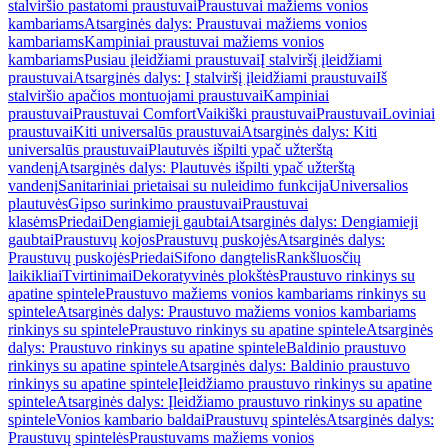
stalviršio pastatomi praustuvai
Praustuvai mažiems vonios
kambariams
Atsarginės dalys: Praustuvai mažiems vonios
kambariams
Kampiniai praustuvai mažiems vonios
kambariams
Pusiau įleidžiami praustuvai
Į stalviršį įleidžiami
praustuvai
Atsarginės dalys: Į stalviršį įleidžiami praustuvai
Iš
stalviršio apačios montuojami praustuvai
Kampiniai
praustuvai
Praustuvai Comfort
Vaikiški praustuvai
Praustuvai
Loviniai
praustuvai
Kiti universalūs praustuvai
Atsarginės dalys: Kiti
universalūs praustuvai
Plautuvės išpilti ypač užterštą
vandenį
Atsarginės dalys: Plautuvės išpilti ypač užterštą
vandenį
Sanitariniai prietaisai su nuleidimo funkcija
Universalios
plautuvės
Gipso surinkimo praustuvai
Praustuvai
klasėms
Priedai
Dengiamieji gaubtai
Atsarginės dalys: Dengiamieji
gaubtai
Praustuvų kojos
Praustuvų puskojės
Atsarginės dalys:
Praustuvų puskojės
Priedai
Sifono dangtelis
Rankšluosčių
laikikliai
Tvirtinimai
Dekoratyvinės plokštės
Praustuvo rinkinys su
apatine spintele
Praustuvo mažiems vonios kambariams rinkinys su
spintele
Atsarginės dalys: Praustuvo mažiems vonios kambariams
rinkinys su spintele
Praustuvo rinkinys su apatine spintele
Atsarginės
dalys: Praustuvo rinkinys su apatine spintele
Baldinio praustuvo
rinkinys su apatine spintele
Atsarginės dalys: Baldinio praustuvo
rinkinys su apatine spintele
Įleidžiamo praustuvo rinkinys su apatine
spintele
Atsarginės dalys: Įleidžiamo praustuvo rinkinys su apatine
spintele
Vonios kambario baldai
Praustuvų spintelės
Atsarginės dalys:
Praustuvų spintelės
Praustuvams mažiems vonios