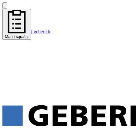
Į geberit.lt
Mano sąrašai