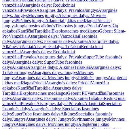
vamzdžiai
Atsarginės dalys: Redukciniai
vamzdžiai
Pravalos
Atsarginės dalys: Pravalos
Jungtys
Atsarginės
dalys: Jungtys
Movinės jungtys
Atsarginės dalys: Movinės
jungtys
Pirštinės jungtys
Adapteriai į kitas medžiagas
Prietaisų
jungtys
Jungiamosios alkūnės
Tiesiosios jungtys
Priedai
Vamzdžių
apkabos
Kamščiai
Tarpikliai
Eksploatacinės medžiagos
Geberit Silent-
Pro
Vamzdžiai
Atsarginės dalys: Vamzdžiai
Fasoninės
dalys
Atsarginės dalys: Fasoninės dalys
Alkūnės
Atsarginės dalys:
Alkūnės
Trišakiai
Atsarginės dalys: Trišakiai
Redukciniai
vamzdžiai
Atsarginės dalys: Redukciniai
vamzdžiai
Pravalos
Atsarginės dalys: Pravalos
SuperTube fasoninės
dalys
Atsarginės dalys: SuperTube fasoninės
dalys
Alkūnės
Atsarginės dalys: Alkūnės
Trišakiai
Atsarginės dalys:
Trišakiai
Jungtys
Atsarginės dalys: Jungtys
Movinės
jungtys
Atsarginės dalys: Movinės jungtys
Pirštinės jungtys
Adapteriai
į kitas medžiagas
Priedai
Atsarginės dalys: Priedai
Vamzdžių
apkabos
Kamščiai
Tarpikliai
Atsarginės dalys:
Tarpikliai
Eksploatacinės medžiagos
Geberit PE
Vamzdžiai
Fasoninės
dalys
Atsarginės dalys: Fasoninės dalys
Alkūnės
Trišakiai
Redukciniai
vamzdžiai
Pravalos
Atsarginės dalys: Pravalos
Adapteriai
Specialios
fasoninės dalys
Atsarginės dalys: Specialios fasoninės
dalys
SuperTube fasoninės dalys
Alkūnės
Specialios fasoninės
dalys
Jungtys
Atsarginės dalys: Jungtys
Suvirinamos jungtys
Movinės
jungtys
Atsarginės dalys: Movinės jungtys
Adapteriai į kitas