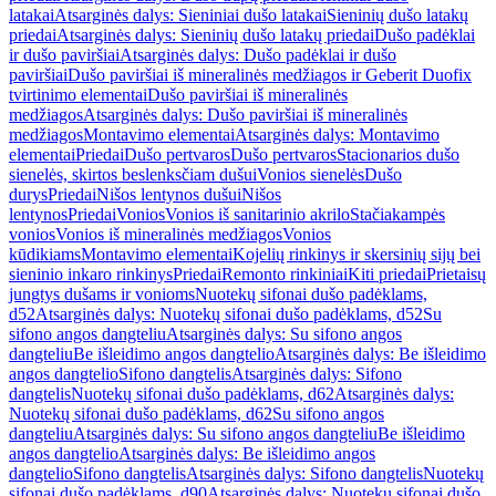
latakai
Atsarginės dalys: Sieniniai dušo latakai
Sieninių dušo latakų
priedai
Atsarginės dalys: Sieninių dušo latakų priedai
Dušo padėklai
ir dušo paviršiai
Atsarginės dalys: Dušo padėklai ir dušo
paviršiai
Dušo paviršiai iš mineralinės medžiagos ir Geberit Duofix
tvirtinimo elementai
Dušo paviršiai iš mineralinės
medžiagos
Atsarginės dalys: Dušo paviršiai iš mineralinės
medžiagos
Montavimo elementai
Atsarginės dalys: Montavimo
elementai
Priedai
Dušo pertvaros
Dušo pertvaros
Stacionarios dušo
sienelės, skirtos beslenksčiam dušui
Vonios sienelės
Dušo
durys
Priedai
Nišos lentynos dušui
Nišos
lentynos
Priedai
Vonios
Vonios iš sanitarinio akrilo
Stačiakampės
vonios
Vonios iš mineralinės medžiagos
Vonios
kūdikiams
Montavimo elementai
Kojelių rinkinys ir skersinių sijų bei
sieninio inkaro rinkinys
Priedai
Remonto rinkiniai
Kiti priedai
Prietaisų
jungtys dušams ir vonioms
Nuotekų sifonai dušo padėklams,
d52
Atsarginės dalys: Nuotekų sifonai dušo padėklams, d52
Su
sifono angos dangteliu
Atsarginės dalys: Su sifono angos
dangteliu
Be išleidimo angos dangtelio
Atsarginės dalys: Be išleidimo
angos dangtelio
Sifono dangtelis
Atsarginės dalys: Sifono
dangtelis
Nuotekų sifonai dušo padėklams, d62
Atsarginės dalys:
Nuotekų sifonai dušo padėklams, d62
Su sifono angos
dangteliu
Atsarginės dalys: Su sifono angos dangteliu
Be išleidimo
angos dangtelio
Atsarginės dalys: Be išleidimo angos
dangtelio
Sifono dangtelis
Atsarginės dalys: Sifono dangtelis
Nuotekų
sifonai dušo padėklams, d90
Atsarginės dalys: Nuotekų sifonai dušo