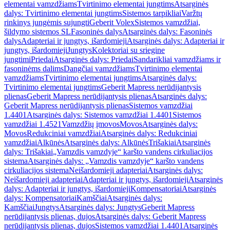
elementai vamzdžiams
Tvirtinimo elementai jungtims
Atsarginės
dalys: Tvirtinimo elementai jungtims
Sistemos tarpikliai
Varžtų
rinkinys jungėmis sujungti
Geberit Volex
Sistemos vamzdžiai,
šildymo sistemos SL
Fasoninės dalys
Atsarginės dalys: Fasoninės
dalys
Adapteriai ir jungtys, išardomieji
Atsarginės dalys: Adapteriai ir
jungtys, išardomieji
Jungtys
Kolektoriai su sriegine
jungtimi
Priedai
Atsarginės dalys: Priedai
Sandarikliai vamzdžiams ir
fasoninėms dalims
Dangčiai vamzdžiams
Tvirtinimo elementai
vamzdžiams
Tvirtinimo elementai jungtims
Atsarginės dalys:
Tvirtinimo elementai jungtims
Geberit Mapress nerūdijantysis
plienas
Geberit Mapress nerūdijantysis plienas
Atsarginės dalys:
Geberit Mapress nerūdijantysis plienas
Sistemos vamzdžiai
1.4401
Atsarginės dalys: Sistemos vamzdžiai 1.4401
Sistemos
vamzdžiai 1.4521
Vamzdžių įmovos
Movos
Atsarginės dalys:
Movos
Redukciniai vamzdžiai
Atsarginės dalys: Redukciniai
vamzdžiai
Alkūnės
Atsarginės dalys: Alkūnės
Trišakiai
Atsarginės
dalys: Trišakiai
„Vamzdis vamzdyje“ karšto vandens cirkuliacijos
sistema
Atsarginės dalys: „Vamzdis vamzdyje“ karšto vandens
cirkuliacijos sistema
Neišardomieji adapteriai
Atsarginės dalys:
Neišardomieji adapteriai
Adapteriai ir jungtys, išardomieji
Atsarginės
dalys: Adapteriai ir jungtys, išardomieji
Kompensatoriai
Atsarginės
dalys: Kompensatoriai
Kamščiai
Atsarginės dalys:
Kamščiai
Jungtys
Atsarginės dalys: Jungtys
Geberit Mapress
nerūdijantysis plienas, dujos
Atsarginės dalys: Geberit Mapress
nerūdijantysis plienas, dujos
Sistemos vamzdžiai 1.4401
Atsarginės