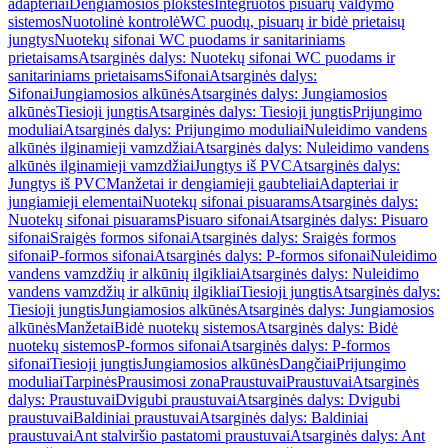
adapteriai
Dengiamosios plokštės
Integruotos pisuarų valdymo
sistemos
Nuotolinė kontrolė
WC puodų, pisuarų ir bidė prietaisų
jungtys
Nuotekų sifonai WC puodams ir sanitariniams
prietaisams
Atsarginės dalys: Nuotekų sifonai WC puodams ir
sanitariniams prietaisams
Sifonai
Atsarginės dalys:
Sifonai
Jungiamosios alkūnės
Atsarginės dalys: Jungiamosios
alkūnės
Tiesioji jungtis
Atsarginės dalys: Tiesioji jungtis
Prijungimo
moduliai
Atsarginės dalys: Prijungimo moduliai
Nuleidimo vandens
alkūnės ilginamieji vamzdžiai
Atsarginės dalys: Nuleidimo vandens
alkūnės ilginamieji vamzdžiai
Jungtys iš PVC
Atsarginės dalys:
Jungtys iš PVC
Manžetai ir dengiamieji gaubteliai
Adapteriai ir
jungiamieji elementai
Nuotekų sifonai pisuarams
Atsarginės dalys:
Nuotekų sifonai pisuarams
Pisuaro sifonai
Atsarginės dalys: Pisuaro
sifonai
Sraigės formos sifonai
Atsarginės dalys: Sraigės formos
sifonai
P-formos sifonai
Atsarginės dalys: P-formos sifonai
Nuleidimo
vandens vamzdžių ir alkūnių ilgikliai
Atsarginės dalys: Nuleidimo
vandens vamzdžių ir alkūnių ilgikliai
Tiesioji jungtis
Atsarginės dalys:
Tiesioji jungtis
Jungiamosios alkūnės
Atsarginės dalys: Jungiamosios
alkūnės
Manžetai
Bidė nuotekų sistemos
Atsarginės dalys: Bidė
nuotekų sistemos
P-formos sifonai
Atsarginės dalys: P-formos
sifonai
Tiesioji jungtis
Jungiamosios alkūnės
Dangčiai
Prijungimo
moduliai
Tarpinės
Prausimosi zona
Praustuvai
Praustuvai
Atsarginės
dalys: Praustuvai
Dvigubi praustuvai
Atsarginės dalys: Dvigubi
praustuvai
Baldiniai praustuvai
Atsarginės dalys: Baldiniai
praustuvai
Ant stalviršio pastatomi praustuvai
Atsarginės dalys: Ant