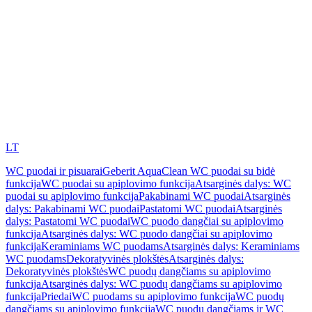
LT
WC puodai ir pisuarai
Geberit AquaClean WC puodai su bidė
funkcija
WC puodai su apiplovimo funkcija
Atsarginės dalys: WC
puodai su apiplovimo funkcija
Pakabinami WC puodai
Atsarginės
dalys: Pakabinami WC puodai
Pastatomi WC puodai
Atsarginės
dalys: Pastatomi WC puodai
WC puodo dangčiai su apiplovimo
funkcija
Atsarginės dalys: WC puodo dangčiai su apiplovimo
funkcija
Keraminiams WC puodams
Atsarginės dalys: Keraminiams
WC puodams
Dekoratyvinės plokštės
Atsarginės dalys:
Dekoratyvinės plokštės
WC puodų dangčiams su apiplovimo
funkcija
Atsarginės dalys: WC puodų dangčiams su apiplovimo
funkcija
Priedai
WC puodams su apiplovimo funkcija
WC puodų
dangčiams su apiplovimo funkcija
WC puodų dangčiams ir WC