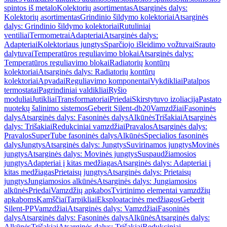
spintos iš metalo
Kolektorių asortimentas
Atsarginės dalys:
Kolektorių asortimentas
Grindinio šildymo kolektoriai
Atsarginės
dalys: Grindinio šildymo kolektoriai
Rutuliniai
ventiliai
Termometrai
Adapteriai
Atsarginės dalys:
Adapteriai
Kolektoriaus jungtys
Sparčiojo išleidimo vožtuvai
Srauto
dalytuvai
Temperatūros reguliavimo blokai
Atsarginės dalys:
Temperatūros reguliavimo blokai
Radiatorių kontūrų
kolektoriai
Atsarginės dalys: Radiatorių kontūrų
kolektoriai
Apvadai
Reguliavimo komponentai
Vykdikliai
Patalpos
termostatai
Pagrindiniai valdikliai
Ryšio
moduliai
Jutikliai
Transformatoriai
Priedai
Skirstytuvo izoliacija
Pastato
nuotekų šalinimo sistemos
Geberit Silent-db20
Vamzdžiai
Fasoninės
dalys
Atsarginės dalys: Fasoninės dalys
Alkūnės
Trišakiai
Atsarginės
dalys: Trišakiai
Redukciniai vamzdžiai
Pravalos
Atsarginės dalys:
Pravalos
SuperTube fasoninės dalys
Alkūnės
Specialios fasoninės
dalys
Jungtys
Atsarginės dalys: Jungtys
Suvirinamos jungtys
Movinės
jungtys
Atsarginės dalys: Movinės jungtys
Suspaudžiamosios
jungtys
Adapteriai į kitas medžiagas
Atsarginės dalys: Adapteriai į
kitas medžiagas
Prietaisų jungtys
Atsarginės dalys: Prietaisų
jungtys
Jungiamosios alkūnės
Atsarginės dalys: Jungiamosios
alkūnės
Priedai
Vamzdžių apkabos
Tvirtinimo elementai vamzdžių
apkaboms
Kamščiai
Tarpikliai
Eksploatacinės medžiagos
Geberit
Silent-PP
Vamzdžiai
Atsarginės dalys: Vamzdžiai
Fasoninės
dalys
Atsarginės dalys: Fasoninės dalys
Alkūnės
Atsarginės dalys:
Alkūnės
Trišakiai
Atsarginės dalys: Trišakiai
Redukciniai