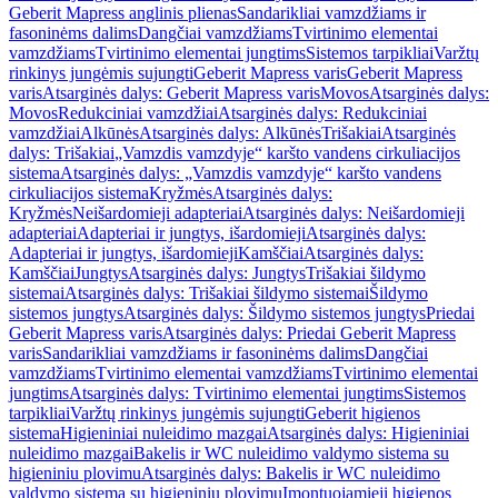
Geberit Mapress anglinis plienas
Sandarikliai vamzdžiams ir
fasoninėms dalims
Dangčiai vamzdžiams
Tvirtinimo elementai
vamzdžiams
Tvirtinimo elementai jungtims
Sistemos tarpikliai
Varžtų
rinkinys jungėmis sujungti
Geberit Mapress varis
Geberit Mapress
varis
Atsarginės dalys: Geberit Mapress varis
Movos
Atsarginės dalys:
Movos
Redukciniai vamzdžiai
Atsarginės dalys: Redukciniai
vamzdžiai
Alkūnės
Atsarginės dalys: Alkūnės
Trišakiai
Atsarginės
dalys: Trišakiai
„Vamzdis vamzdyje“ karšto vandens cirkuliacijos
sistema
Atsarginės dalys: „Vamzdis vamzdyje“ karšto vandens
cirkuliacijos sistema
Kryžmės
Atsarginės dalys:
Kryžmės
Neišardomieji adapteriai
Atsarginės dalys: Neišardomieji
adapteriai
Adapteriai ir jungtys, išardomieji
Atsarginės dalys:
Adapteriai ir jungtys, išardomieji
Kamščiai
Atsarginės dalys:
Kamščiai
Jungtys
Atsarginės dalys: Jungtys
Trišakiai šildymo
sistemai
Atsarginės dalys: Trišakiai šildymo sistemai
Šildymo
sistemos jungtys
Atsarginės dalys: Šildymo sistemos jungtys
Priedai
Geberit Mapress varis
Atsarginės dalys: Priedai Geberit Mapress
varis
Sandarikliai vamzdžiams ir fasoninėms dalims
Dangčiai
vamzdžiams
Tvirtinimo elementai vamzdžiams
Tvirtinimo elementai
jungtims
Atsarginės dalys: Tvirtinimo elementai jungtims
Sistemos
tarpikliai
Varžtų rinkinys jungėmis sujungti
Geberit higienos
sistema
Higieniniai nuleidimo mazgai
Atsarginės dalys: Higieniniai
nuleidimo mazgai
Bakelis ir WC nuleidimo valdymo sistema su
higieniniu plovimu
Atsarginės dalys: Bakelis ir WC nuleidimo
valdymo sistema su higieniniu plovimu
Įmontuojamieji higienos