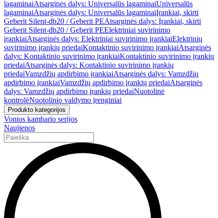
lagaminai
Atsarginės dalys: Universalūs lagaminai
Universalūs
lagaminai
Atsarginės dalys: Universalūs lagaminai
Įrankiai, skirti
Geberit Silent-db20 / Geberit PE
Atsarginės dalys: Įrankiai, skirti
Geberit Silent-db20 / Geberit PE
Elektriniai suvirinimo
įrankiai
Atsarginės dalys: Elektriniai suvirinimo įrankiai
Elektrinių
suvirinimo įrankių priedai
Kontaktinio suvirinimo įrankiai
Atsarginės
dalys: Kontaktinio suvirinimo įrankiai
Kontaktinio suvirinimo įrankių
priedai
Atsarginės dalys: Kontaktinio suvirinimo įrankių
priedai
Vamzdžių apdirbimo įrankiai
Atsarginės dalys: Vamzdžių
apdirbimo įrankiai
Vamzdžių apdirbimo įrankių priedai
Atsarginės
dalys: Vamzdžių apdirbimo įrankių priedai
Nuotolinė
kontrolė
Nuotolinio valdymo įrenginiai
Produkto kategorijos
Vonios kambario serijos
Naujienos