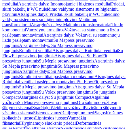
moduliai
Atsarginės dalys: Įmontuojamieji higienos moduliai
Priedai,
skirti bakelių ir WC nuleidimo valdymo sistemoms su higieniniu
plovimu
Atsarginės dalys: Priedai, skirti bakelių ir WC nuleidimo
valdymo sistemoms su higieniniu plovimu
Maitinimo
transformatoriai
Atsarginės dalys: Maitinimo transformatoriai
Tinklo
komponentai
Vamzdynų armatūros
Vožtuvai su statmenuoju lizdu
paslėptam montavimui
Atsarginės dalys: Vožtuvai su statmenuoju
lizdu paslėptam montavimui
Su Mapress presavimo
jungtimis
Atsarginės dalys: Su Mapress presavimo
jungtimis
Rutuliniai ventiliai
Atsarginės dalys: Rutuliniai ventiliai
Su
FlowFit presavimo jungtimis
Atsarginės dalys: Su FlowFit
presavimo jungtimis
Su Mepla presavimo jungtimis
Atsarginės dalys:
Su Mepla presavimo jungtimis
Su Mapress presavimo
jungtimis
Atsarginės dalys: Su Mapress presavimo
jungtimis
Rutuliniai ventiliai paslėptam montavimui
Atsarginės dalys:
Rutuliniai ventiliai paslėptam montavimui
Su FlowFit presavimo
jungtimis
Su Mepla presavimo jungtimis
Atsarginės dalys: Su Mepla
presavimo jungtimis
Su Volex presavimo jungtimis
Su jungtimis
Compact
Atsarginės dalys: Su jungtimis Compact
Atgaliniai
vožtuvai
Su Mapress presavimo jungtimis
Oro šalinimo vožtuvai
šildymo sistemai
Sparčiojo išleidimo vožtuvai
Paviršinio šildymo ir
vėsinimo sistema
Sistemos vamzdžiai
Įrengimo medžiagos
Kraštinės
izoliacinės juostos
Lipniosios juostos
Vamzdžių
fiksatoriai
Išlyginamojo sluoksnio priedai
Deformacinės
siūlės
Vamzdžio alkūnės atramos
Skirstomosios spintos
Skirstomosios