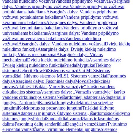
vandens nuleidimo vožtuvai
Vandens pripildymo vožtuvai
Atsarginės
dalys: Vandens pripildymo vožtuvai
Vandens pripildymo vožtuvai
potinkiniams bakeliams
Atsarginės dalys: Vandens pripildymo
vožtuvai potinkiniams bakeliams
Vandens pripildymo vožtuvai
keraminiams bakeliams
Atsarginės dalys: Vandens pripildymo
vožtuvai keraminiams bakeliams
Vandens pripildymo vožtuvai
universaliems bakeliams
Atsarginės dalys: Vandens pripildymo
vožtuvai universaliems bakeliams
Vandens nuleidimo
vožtuvai
Atsarginės dalys: Vandens nuleidimo vožtuvai
Dviejų kiekių
nuleidimo funkcija
Atsarginės dalys: Dviejų kiekių nuleidimo
funkcija
Vidaus mechanizmai
Atsarginės dalys: Vidaus
mechanizmai
Dviejų kiekių nuleidimo funkcija
Atsarginės dalys:
Dviejų kiekių nuleidimo funkcija
Priedai
Mygtukai
Tiekimo
sistemos
Geberit FlowFit
Sistemos vamzdžiai ML
Sistemos
vamzdžiai, šildymo sistemos ML
SL Sistemos vamzdžiai
Fasoninės
dalys
Atsarginės dalys: Fasoninės dalys
Movos
Redukcinės
movos
Alkūnės
Trišakiai
„Vamzdis vamzdyje“ karšto vandens
cirkuliacijos sistema
Atsarginės dalys: „Vamzdis vamzdyje“ karšto
vandens cirkuliacijos sistema
Neišardomieji adapteriai
Adapteriai ir
jungtys, išardomieji
Kamščiai
Jungtys
Kolektoriai su sriegine
jungtimi
Kolektorius su presavimo jungtimi
Trišakiai šildymo
sistemai
Adapteriai ir jungtys šildymo sistemai, išardomosios
Šildymo
sistemos jungtys
Priedai
Sandarikliai vamzdžiams ir fasoninėms
dalims
Fasoninių dalių sandarikliai
Dangčiai vamzdžiams
Tvirtinimo
elementai vamzdžiams
Tvirtinimo elementai jungtims
Sistemos