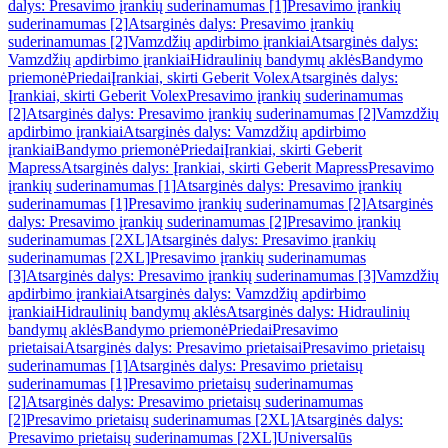
dalys: Presavimo įrankių suderinamumas [1]
Presavimo įrankių
suderinamumas [2]
Atsarginės dalys: Presavimo įrankių
suderinamumas [2]
Vamzdžių apdirbimo įrankiai
Atsarginės dalys:
Vamzdžių apdirbimo įrankiai
Hidraulinių bandymų aklės
Bandymo
priemonė
Priedai
Įrankiai, skirti Geberit Volex
Atsarginės dalys:
Įrankiai, skirti Geberit Volex
Presavimo įrankių suderinamumas
[2]
Atsarginės dalys: Presavimo įrankių suderinamumas [2]
Vamzdžių
apdirbimo įrankiai
Atsarginės dalys: Vamzdžių apdirbimo
įrankiai
Bandymo priemonė
Priedai
Įrankiai, skirti Geberit
Mapress
Atsarginės dalys: Įrankiai, skirti Geberit Mapress
Presavimo
įrankių suderinamumas [1]
Atsarginės dalys: Presavimo įrankių
suderinamumas [1]
Presavimo įrankių suderinamumas [2]
Atsarginės
dalys: Presavimo įrankių suderinamumas [2]
Presavimo įrankių
suderinamumas [2XL]
Atsarginės dalys: Presavimo įrankių
suderinamumas [2XL]
Presavimo įrankių suderinamumas
[3]
Atsarginės dalys: Presavimo įrankių suderinamumas [3]
Vamzdžių
apdirbimo įrankiai
Atsarginės dalys: Vamzdžių apdirbimo
įrankiai
Hidraulinių bandymų aklės
Atsarginės dalys: Hidraulinių
bandymų aklės
Bandymo priemonė
Priedai
Presavimo
prietaisai
Atsarginės dalys: Presavimo prietaisai
Presavimo prietaisų
suderinamumas [1]
Atsarginės dalys: Presavimo prietaisų
suderinamumas [1]
Presavimo prietaisų suderinamumas
[2]
Atsarginės dalys: Presavimo prietaisų suderinamumas
[2]
Presavimo prietaisų suderinamumas [2XL]
Atsarginės dalys:
Presavimo prietaisų suderinamumas [2XL]
Universalūs