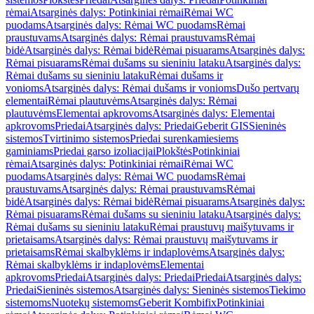
rėmai
Atsarginės dalys: Potinkiniai rėmai
Rėmai WC
puodams
Atsarginės dalys: Rėmai WC puodams
Rėmai
praustuvams
Atsarginės dalys: Rėmai praustuvams
Rėmai
bidė
Atsarginės dalys: Rėmai bidė
Rėmai pisuarams
Atsarginės dalys:
Rėmai pisuarams
Rėmai dušams su sieniniu lataku
Atsarginės dalys:
Rėmai dušams su sieniniu lataku
Rėmai dušams ir
vonioms
Atsarginės dalys: Rėmai dušams ir vonioms
Dušo pertvarų
elementai
Rėmai plautuvėms
Atsarginės dalys: Rėmai
plautuvėms
Elementai apkrovoms
Atsarginės dalys: Elementai
apkrovoms
Priedai
Atsarginės dalys: Priedai
Geberit GIS
Sieninės
sistemos
Tvirtinimo sistemos
Priedai surenkamiesiems
gaminiams
Priedai garso izoliacijai
Plokštės
Potinkiniai
rėmai
Atsarginės dalys: Potinkiniai rėmai
Rėmai WC
puodams
Atsarginės dalys: Rėmai WC puodams
Rėmai
praustuvams
Atsarginės dalys: Rėmai praustuvams
Rėmai
bidė
Atsarginės dalys: Rėmai bidė
Rėmai pisuarams
Atsarginės dalys:
Rėmai pisuarams
Rėmai dušams su sieniniu lataku
Atsarginės dalys:
Rėmai dušams su sieniniu lataku
Rėmai praustuvų maišytuvams ir
prietaisams
Atsarginės dalys: Rėmai praustuvų maišytuvams ir
prietaisams
Rėmai skalbyklėms ir indaplovėms
Atsarginės dalys:
Rėmai skalbyklėms ir indaplovėms
Elementai
apkrovoms
Priedai
Atsarginės dalys: Priedai
Priedai
Atsarginės dalys:
Priedai
Sieninės sistemos
Atsarginės dalys: Sieninės sistemos
Tiekimo
sistemoms
Nuotekų sistemoms
Geberit Kombifix
Potinkiniai