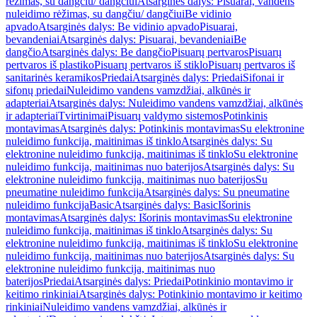
rėžimas, su dangčiu/ dangčiui
Atsarginės dalys: Pisuarai, vandens
nuleidimo rėžimas, su dangčiu/ dangčiui
Be vidinio
apvado
Atsarginės dalys: Be vidinio apvado
Pisuarai,
bevandeniai
Atsarginės dalys: Pisuarai, bevandeniai
Be
dangčio
Atsarginės dalys: Be dangčio
Pisuarų pertvaros
Pisuarų
pertvaros iš plastiko
Pisuarų pertvaros iš stiklo
Pisuarų pertvaros iš
sanitarinės keramikos
Priedai
Atsarginės dalys: Priedai
Sifonai ir
sifonų priedai
Nuleidimo vandens vamzdžiai, alkūnės ir
adapteriai
Atsarginės dalys: Nuleidimo vandens vamzdžiai, alkūnės
ir adapteriai
Tvirtinimai
Pisuarų valdymo sistemos
Potinkinis
montavimas
Atsarginės dalys: Potinkinis montavimas
Su elektronine
nuleidimo funkcija, maitinimas iš tinklo
Atsarginės dalys: Su
elektronine nuleidimo funkcija, maitinimas iš tinklo
Su elektronine
nuleidimo funkcija, maitinimas nuo baterijos
Atsarginės dalys: Su
elektronine nuleidimo funkcija, maitinimas nuo baterijos
Su
pneumatine nuleidimo funkcija
Atsarginės dalys: Su pneumatine
nuleidimo funkcija
Basic
Atsarginės dalys: Basic
Išorinis
montavimas
Atsarginės dalys: Išorinis montavimas
Su elektronine
nuleidimo funkcija, maitinimas iš tinklo
Atsarginės dalys: Su
elektronine nuleidimo funkcija, maitinimas iš tinklo
Su elektronine
nuleidimo funkcija, maitinimas nuo baterijos
Atsarginės dalys: Su
elektronine nuleidimo funkcija, maitinimas nuo
baterijos
Priedai
Atsarginės dalys: Priedai
Potinkinio montavimo ir
keitimo rinkiniai
Atsarginės dalys: Potinkinio montavimo ir keitimo
rinkiniai
Nuleidimo vandens vamzdžiai, alkūnės ir