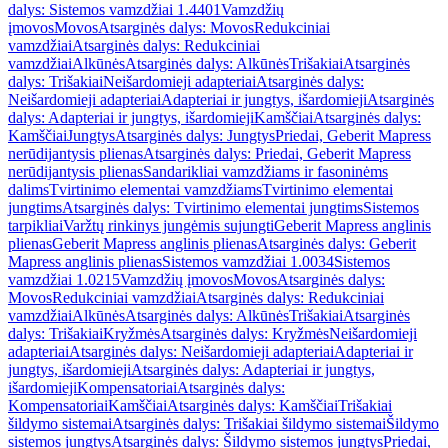
dalys: Sistemos vamzdžiai 1.4401
Vamzdžių
įmovos
Movos
Atsarginės dalys: Movos
Redukciniai
vamzdžiai
Atsarginės dalys: Redukciniai
vamzdžiai
Alkūnės
Atsarginės dalys: Alkūnės
Trišakiai
Atsarginės
dalys: Trišakiai
Neišardomieji adapteriai
Atsarginės dalys:
Neišardomieji adapteriai
Adapteriai ir jungtys, išardomieji
Atsarginės
dalys: Adapteriai ir jungtys, išardomieji
Kamščiai
Atsarginės dalys:
Kamščiai
Jungtys
Atsarginės dalys: Jungtys
Priedai, Geberit Mapress
nerūdijantysis plienas
Atsarginės dalys: Priedai, Geberit Mapress
nerūdijantysis plienas
Sandarikliai vamzdžiams ir fasoninėms
dalims
Tvirtinimo elementai vamzdžiams
Tvirtinimo elementai
jungtims
Atsarginės dalys: Tvirtinimo elementai jungtims
Sistemos
tarpikliai
Varžtų rinkinys jungėmis sujungti
Geberit Mapress anglinis
plienas
Geberit Mapress anglinis plienas
Atsarginės dalys: Geberit
Mapress anglinis plienas
Sistemos vamzdžiai 1.0034
Sistemos
vamzdžiai 1.0215
Vamzdžių įmovos
Movos
Atsarginės dalys:
Movos
Redukciniai vamzdžiai
Atsarginės dalys: Redukciniai
vamzdžiai
Alkūnės
Atsarginės dalys: Alkūnės
Trišakiai
Atsarginės
dalys: Trišakiai
Kryžmės
Atsarginės dalys: Kryžmės
Neišardomieji
adapteriai
Atsarginės dalys: Neišardomieji adapteriai
Adapteriai ir
jungtys, išardomieji
Atsarginės dalys: Adapteriai ir jungtys,
išardomieji
Kompensatoriai
Atsarginės dalys:
Kompensatoriai
Kamščiai
Atsarginės dalys: Kamščiai
Trišakiai
šildymo sistemai
Atsarginės dalys: Trišakiai šildymo sistemai
Šildymo
sistemos jungtys
Atsarginės dalys: Šildymo sistemos jungtys
Priedai,