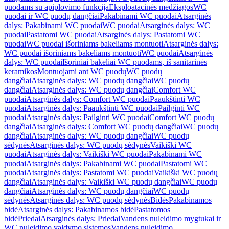
puodams su apiplovimo funkcija
Eksploatacinės medžiagos
WC
puodai ir WC puodų dangčiai
Pakabinami WC puodai
Atsarginės
dalys: Pakabinami WC puodai
WC puodai
Atsarginės dalys: WC
puodai
Pastatomi WC puodai
Atsarginės dalys: Pastatomi WC
puodai
WC puodai išoriniams bakeliams montuoti
Atsarginės dalys:
WC puodai išoriniams bakeliams montuoti
WC puodai
Atsarginės
dalys: WC puodai
Išoriniai bakeliai WC puodams, iš sanitarinės
keramikos
Montuojami ant WC puodų
WC puodų
dangčiai
Atsarginės dalys: WC puodų dangčiai
WC puodų
dangčiai
Atsarginės dalys: WC puodų dangčiai
Comfort WC
puodai
Atsarginės dalys: Comfort WC puodai
Paaukštinti WC
puodai
Atsarginės dalys: Paaukštinti WC puodai
Pailginti WC
puodai
Atsarginės dalys: Pailginti WC puodai
Comfort WC puodų
dangčiai
Atsarginės dalys: Comfort WC puodų dangčiai
WC puodų
dangčiai
Atsarginės dalys: WC puodų dangčiai
WC puodų
sėdynės
Atsarginės dalys: WC puodų sėdynės
Vaikiški WC
puodai
Atsarginės dalys: Vaikiški WC puodai
Pakabinami WC
puodai
Atsarginės dalys: Pakabinami WC puodai
Pastatomi WC
puodai
Atsarginės dalys: Pastatomi WC puodai
Vaikiški WC puodų
dangčiai
Atsarginės dalys: Vaikiški WC puodų dangčiai
WC puodų
dangčiai
Atsarginės dalys: WC puodų dangčiai
WC puodų
sėdynės
Atsarginės dalys: WC puodų sėdynės
Bidės
Pakabinamos
bidė
Atsarginės dalys: Pakabinamos bidė
Pastatomos
bidė
Priedai
Atsarginės dalys: Priedai
Vandens nuleidimo mygtukai ir
WC nuleidimo valdymo sistemos
Vandens nuleidimo