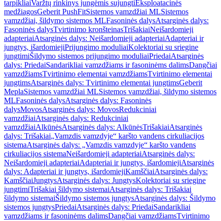
tarpikliai
Varžtų rinkinys jungėmis sujungti
Eksploatacinės
medžiagos
Geberit PushFit
Sistemos vamzdžiai ML
Sistemos
vamzdžiai, šildymo sistemos ML
Fasoninės dalys
Atsarginės dalys:
Fasoninės dalys
Tvirtinimo kronšteinas
Trišakiai
Neišardomieji
adapteriai
Atsarginės dalys: Neišardomieji adapteriai
Adapteriai ir
jungtys, išardomieji
Prijungimo moduliai
Kolektoriai su sriegine
jungtimi
Šildymo sistemos prijungimo moduliai
Priedai
Atsarginės
dalys: Priedai
Sandarikliai vamzdžiams ir fasoninėms dalims
Dangčiai
vamzdžiams
Tvirtinimo elementai vamzdžiams
Tvirtinimo elementai
jungtims
Atsarginės dalys: Tvirtinimo elementai jungtims
Geberit
Mepla
Sistemos vamzdžiai ML
Sistemos vamzdžiai, šildymo sistemos
ML
Fasoninės dalys
Atsarginės dalys: Fasoninės
dalys
Movos
Atsarginės dalys: Movos
Redukciniai
vamzdžiai
Atsarginės dalys: Redukciniai
vamzdžiai
Alkūnės
Atsarginės dalys: Alkūnės
Trišakiai
Atsarginės
dalys: Trišakiai
„Vamzdis vamzdyje“ karšto vandens cirkuliacijos
sistema
Atsarginės dalys: „Vamzdis vamzdyje“ karšto vandens
cirkuliacijos sistema
Neišardomieji adapteriai
Atsarginės dalys:
Neišardomieji adapteriai
Adapteriai ir jungtys, išardomieji
Atsarginės
dalys: Adapteriai ir jungtys, išardomieji
Kamščiai
Atsarginės dalys:
Kamščiai
Jungtys
Atsarginės dalys: Jungtys
Kolektoriai su sriegine
jungtimi
Trišakiai šildymo sistemai
Atsarginės dalys: Trišakiai
šildymo sistemai
Šildymo sistemos jungtys
Atsarginės dalys: Šildymo
sistemos jungtys
Priedai
Atsarginės dalys: Priedai
Sandarikliai
vamzdžiams ir fasoninėms dalims
Dangčiai vamzdžiams
Tvirtinimo