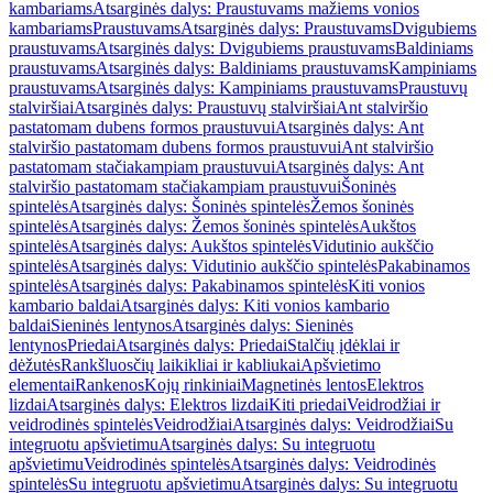
kambariams
Atsarginės dalys: Praustuvams mažiems vonios
kambariams
Praustuvams
Atsarginės dalys: Praustuvams
Dvigubiems
praustuvams
Atsarginės dalys: Dvigubiems praustuvams
Baldiniams
praustuvams
Atsarginės dalys: Baldiniams praustuvams
Kampiniams
praustuvams
Atsarginės dalys: Kampiniams praustuvams
Praustuvų
stalviršiai
Atsarginės dalys: Praustuvų stalviršiai
Ant stalviršio
pastatomam dubens formos praustuvui
Atsarginės dalys: Ant
stalviršio pastatomam dubens formos praustuvui
Ant stalviršio
pastatomam stačiakampiam praustuvui
Atsarginės dalys: Ant
stalviršio pastatomam stačiakampiam praustuvui
Šoninės
spintelės
Atsarginės dalys: Šoninės spintelės
Žemos šoninės
spintelės
Atsarginės dalys: Žemos šoninės spintelės
Aukštos
spintelės
Atsarginės dalys: Aukštos spintelės
Vidutinio aukščio
spintelės
Atsarginės dalys: Vidutinio aukščio spintelės
Pakabinamos
spintelės
Atsarginės dalys: Pakabinamos spintelės
Kiti vonios
kambario baldai
Atsarginės dalys: Kiti vonios kambario
baldai
Sieninės lentynos
Atsarginės dalys: Sieninės
lentynos
Priedai
Atsarginės dalys: Priedai
Stalčių įdėklai ir
dėžutės
Rankšluosčių laikikliai ir kabliukai
Apšvietimo
elementai
Rankenos
Kojų rinkiniai
Magnetinės lentos
Elektros
lizdai
Atsarginės dalys: Elektros lizdai
Kiti priedai
Veidrodžiai ir
veidrodinės spintelės
Veidrodžiai
Atsarginės dalys: Veidrodžiai
Su
integruotu apšvietimu
Atsarginės dalys: Su integruotu
apšvietimu
Veidrodinės spintelės
Atsarginės dalys: Veidrodinės
spintelės
Su integruotu apšvietimu
Atsarginės dalys: Su integruotu