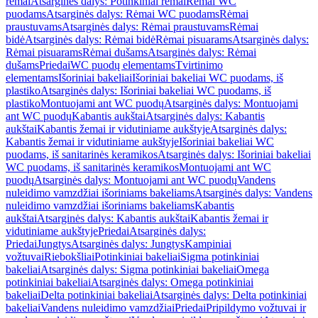
rėmai
Atsarginės dalys: Potinkiniai rėmai
Rėmai WC
puodams
Atsarginės dalys: Rėmai WC puodams
Rėmai
praustuvams
Atsarginės dalys: Rėmai praustuvams
Rėmai
bidė
Atsarginės dalys: Rėmai bidė
Rėmai pisuarams
Atsarginės dalys:
Rėmai pisuarams
Rėmai dušams
Atsarginės dalys: Rėmai
dušams
Priedai
WC puodų elementams
Tvirtinimo
elementams
Išoriniai bakeliai
Išoriniai bakeliai WC puodams, iš
plastiko
Atsarginės dalys: Išoriniai bakeliai WC puodams, iš
plastiko
Montuojami ant WC puodų
Atsarginės dalys: Montuojami
ant WC puodų
Kabantis aukštai
Atsarginės dalys: Kabantis
aukštai
Kabantis žemai ir vidutiniame aukštyje
Atsarginės dalys:
Kabantis žemai ir vidutiniame aukštyje
Išoriniai bakeliai WC
puodams, iš sanitarinės keramikos
Atsarginės dalys: Išoriniai bakeliai
WC puodams, iš sanitarinės keramikos
Montuojami ant WC
puodų
Atsarginės dalys: Montuojami ant WC puodų
Vandens
nuleidimo vamzdžiai išoriniams bakeliams
Atsarginės dalys: Vandens
nuleidimo vamzdžiai išoriniams bakeliams
Kabantis
aukštai
Atsarginės dalys: Kabantis aukštai
Kabantis žemai ir
vidutiniame aukštyje
Priedai
Atsarginės dalys:
Priedai
Jungtys
Atsarginės dalys: Jungtys
Kampiniai
vožtuvai
Riebokšliai
Potinkiniai bakeliai
Sigma potinkiniai
bakeliai
Atsarginės dalys: Sigma potinkiniai bakeliai
Omega
potinkiniai bakeliai
Atsarginės dalys: Omega potinkiniai
bakeliai
Delta potinkiniai bakeliai
Atsarginės dalys: Delta potinkiniai
bakeliai
Vandens nuleidimo vamzdžiai
Priedai
Pripildymo vožtuvai ir