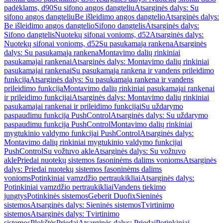
padėklams, d90
Su sifono angos dangteliu
Atsarginės dalys: Su
sifono angos dangteliu
Be išleidimo angos dangtelio
Atsarginės dalys:
Be išleidimo angos dangtelio
Sifono dangtelis
Atsarginės dalys:
Sifono dangtelis
Nuotekų sifonai vonioms, d52
Atsarginės dalys:
Nuotekų sifonai vonioms, d52
Su pasukamąja rankena
Atsarginės
dalys: Su pasukamąja rankena
Montavimo dalių rinkiniai
pasukamajai rankenai
Atsarginės dalys: Montavimo dalių rinkiniai
pasukamajai rankenai
Su pasukamąja rankena ir vandens prileidimo
funkcija
Atsarginės dalys: Su pasukamąja rankena ir vandens
prileidimo funkcija
Montavimo dalių rinkiniai pasukamajai rankenai
ir prileidimo funkcijai
Atsarginės dalys: Montavimo dalių rinkiniai
pasukamajai rankenai ir prileidimo funkcijai
Su uždarymo
paspaudimu funkcija PushControl
Atsarginės dalys: Su uždarymo
paspaudimu funkcija PushControl
Montavimo dalių rinkiniai
mygtukinio valdymo funkcijai PushControl
Atsarginės dalys:
Montavimo dalių rinkiniai mygtukinio valdymo funkcijai
PushControl
Su vožtuvo akle
Atsarginės dalys: Su vožtuvo
akle
Priedai nuotekų sistemos fasoninėms dalims vonioms
Atsarginės
dalys: Priedai nuotekų sistemos fasoninėms dalims
vonioms
Potinkiniai vamzdžio pertraukikliai
Atsarginės dalys:
Potinkiniai vamzdžio pertraukikliai
Vandens tiekimo
jungtys
Potinkinės sistemos
Geberit Duofix
Sieninės
sistemos
Atsarginės dalys: Sieninės sistemos
Tvirtinimo
sistemos
Atsarginės dalys: Tvirtinimo
sistemos
Plokštės
Priedai
Atsarginės dalys: Priedai
Potinkiniai