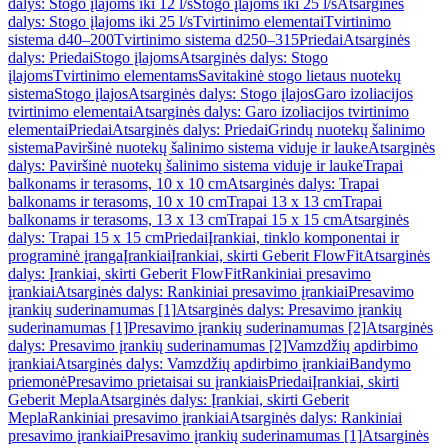
dalys: Stogo įlajoms iki 12 l/s
Stogo įlajoms iki 25 l/s
Atsarginės
dalys: Stogo įlajoms iki 25 l/s
Tvirtinimo elementai
Tvirtinimo
sistema d40–200
Tvirtinimo sistema d250–315
Priedai
Atsarginės
dalys: Priedai
Stogo įlajoms
Atsarginės dalys: Stogo
įlajoms
Tvirtinimo elementams
Savitakinė stogo lietaus nuotekų
sistema
Stogo įlajos
Atsarginės dalys: Stogo įlajos
Garo izoliacijos
tvirtinimo elementai
Atsarginės dalys: Garo izoliacijos tvirtinimo
elementai
Priedai
Atsarginės dalys: Priedai
Grindų nuotekų šalinimo
sistema
Paviršinė nuotekų šalinimo sistema viduje ir lauke
Atsarginės
dalys: Paviršinė nuotekų šalinimo sistema viduje ir lauke
Trapai
balkonams ir terasoms, 10 x 10 cm
Atsarginės dalys: Trapai
balkonams ir terasoms, 10 x 10 cm
Trapai 13 x 13 cm
Trapai
balkonams ir terasoms, 13 x 13 cm
Trapai 15 x 15 cm
Atsarginės
dalys: Trapai 15 x 15 cm
Priedai
Įrankiai, tinklo komponentai ir
programinė įranga
Įrankiai
Įrankiai, skirti Geberit FlowFit
Atsarginės
dalys: Įrankiai, skirti Geberit FlowFit
Rankiniai presavimo
įrankiai
Atsarginės dalys: Rankiniai presavimo įrankiai
Presavimo
įrankių suderinamumas [1]
Atsarginės dalys: Presavimo įrankių
suderinamumas [1]
Presavimo įrankių suderinamumas [2]
Atsarginės
dalys: Presavimo įrankių suderinamumas [2]
Vamzdžių apdirbimo
įrankiai
Atsarginės dalys: Vamzdžių apdirbimo įrankiai
Bandymo
priemonė
Presavimo prietaisai su įrankiais
Priedai
Įrankiai, skirti
Geberit Mepla
Atsarginės dalys: Įrankiai, skirti Geberit
Mepla
Rankiniai presavimo įrankiai
Atsarginės dalys: Rankiniai
presavimo įrankiai
Presavimo įrankių suderinamumas [1]
Atsarginės