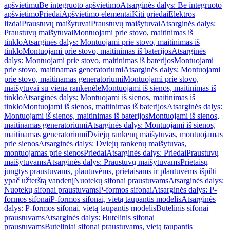
apšvietimu
Be integruoto apšvietimo
Atsarginės dalys: Be integruoto
apšvietimo
Priedai
Apšvietimo elementai
Kiti priedai
Elektros
lizdai
Praustuvų maišytuvai
Praustuvų maišytuvai
Atsarginės dalys:
Praustuvų maišytuvai
Montuojami prie stovo, maitinimas iš
tinklo
Atsarginės dalys: Montuojami prie stovo, maitinimas iš
tinklo
Montuojami prie stovo, maitinimas iš baterijos
Atsarginės
dalys: Montuojami prie stovo, maitinimas iš baterijos
Montuojami
prie stovo, maitinamas generatoriumi
Atsarginės dalys: Montuojami
prie stovo, maitinamas generatoriumi
Montuojami prie stovo,
maišytuvai su viena rankenėle
Montuojami iš sienos, maitinimas iš
tinklo
Atsarginės dalys: Montuojami iš sienos, maitinimas iš
tinklo
Montuojami iš sienos, maitinimas iš baterijos
Atsarginės dalys:
Montuojami iš sienos, maitinimas iš baterijos
Montuojami iš sienos,
maitinamas generatoriumi
Atsarginės dalys: Montuojami iš sienos,
maitinamas generatoriumi
Dviejų rankenų maišytuvas, montuojamas
prie sienos
Atsarginės dalys: Dviejų rankenų maišytuvas,
montuojamas prie sienos
Priedai
Atsarginės dalys: Priedai
Praustuvų
maišytuvams
Atsarginės dalys: Praustuvų maišytuvams
Prietaisų
jungtys praustuvams, plautuvėms, prietaisams ir plautuvėms išpilti
ypač užterštą vandenį
Nuotekų sifonai praustuvams
Atsarginės dalys:
Nuotekų sifonai praustuvams
P-formos sifonai
Atsarginės dalys: P-
formos sifonai
P-formos sifonai, vietą taupantis modelis
Atsarginės
dalys: P-formos sifonai, vietą taupantis modelis
Butelinis sifonai
praustuvams
Atsarginės dalys: Butelinis sifonai
praustuvams
Buteliniai sifonai praustuvams, vietą taupantis