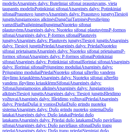
modelis
Atsarginės dalys: Buteliniai sifonai praustuvams, vietą
taupantis modelis
Potinkiniai sifonai
Atsarginės dalys: Potinkiniai
sifonai
Praustuvo jungtys
Atsarginės dalys: Praustuvo jungtys
Tiesioji
jungtis
Jungiamosios alkūnės
Dangčiai
Tarpinės
Persiliejimo
vamzdžiai
Prailginimai
Įjungimai
Nuotekų sifonai
plautuvėms
Atsarginės dalys: Nuotekų sifonai plautuvėms
P-formos
sifonai
Atsarginės dalys: P-formos sifonai
Plautuvės
jungtys
Atsarginės dalys: Plautuvės jungtys
Tiesioji jungtis
Atsarginės
dalys: Tiesioji jungtis
Priedai
Atsarginės dalys: Priedai
Nuotekų
sifonai prietaisams
Atsarginės dalys: Nuotekų sifonai prietaisams
P-
formos sifonai
Atsarginės dalys: P-formos sifonai
Potinkiniai
sifonai
Atsarginės dalys: Potinkiniai sifonai
Išoriniai sifonai
Atsarginės
dalys: Išoriniai sifonai
Prijungimo moduliai
Atsarginės dalys:
Prijungimo moduliai
Priedai
Nuotekų sifonai užteršto vandens
išpylimo kriauklėms
Atsarginės dalys: Nuotekų sifonai užteršto
vandens išpylimo kriauklėms
Sifonai
Atsarginės dalys:
Sifonai
Jungiamosios alkūnės
Atsarginės dalys: Jungiamosios
alkūnės
Tiesioji jungtis
Atsarginės dalys: Tiesioji jungtis
Išleidimo
vožtuvai
Atsarginės dalys: Išleidimo vožtuvai
Priedai
Atsarginės
dalys: Priedai
Dušai ir vonios
Dušai
Dušo grindų nuotekų
sistema
Atsarginės dalys: Dušo grindų nuotekų sistema
Dušo
latakai
Atsarginės dalys: Dušo latakai
Priedai dušo
latakams
Atsarginės dalys: Priedai dušo latakams
Dušo paviršiaus
sifonai
Atsarginės dalys: Dušo paviršiaus sifonai
Dušo trapų
priedai
Atsarginės dalys: Dušo trapų priedai
Sieniniai dušo