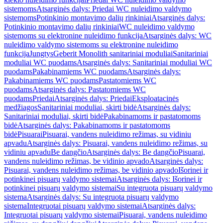
sistemoms
Atsarginės dalys: Priedai WC nuleidimo valdymo
sistemoms
Potinkinio montavimo dalių rinkiniai
Atsarginės dalys:
Potinkinio montavimo dalių rinkiniai
WC nuleidimo valdymo
sistemoms su elektronine nuleidimo funkcija
Atsarginės dalys: WC
nuleidimo valdymo sistemoms su elektronine nuleidimo
funkcija
Jungtys
Geberit Monolith sanitariniai moduliai
Sanitariniai
moduliai WC puodams
Atsarginės dalys: Sanitariniai moduliai WC
puodams
Pakabinamiems WC puodams
Atsarginės dalys:
Pakabinamiems WC puodams
Pastatomiems WC
puodams
Atsarginės dalys: Pastatomiems WC
puodams
Priedai
Atsarginės dalys: Priedai
Eksploatacinės
medžiagos
Sanitariniai moduliai, skirti bidė
Atsarginės dalys:
Sanitariniai moduliai, skirti bidė
Pakabinamoms ir pastatomoms
bidė
Atsarginės dalys: Pakabinamoms ir pastatomoms
bidė
Pisuarai
Pisuarai, vandens nuleidimo režimas, su vidiniu
apvadu
Atsarginės dalys: Pisuarai, vandens nuleidimo režimas, su
vidiniu apvadu
Be dangčio
Atsarginės dalys: Be dangčio
Pisuarai,
vandens nuleidimo režimas, be vidinio apvado
Atsarginės dalys:
Pisuarai, vandens nuleidimo režimas, be vidinio apvado
Išorinei ir
potinkinei pisuarų valdymo sistemai
Atsarginės dalys: Išorinei ir
potinkinei pisuarų valdymo sistemai
Su integruota pisuarų valdymo
sistema
Atsarginės dalys: Su integruota pisuarų valdymo
sistema
Integruotai pisuarų valdymo sistemai
Atsarginės dalys:
Integruotai pisuarų valdymo sistemai
Pisuarai, vandens nuleidimo