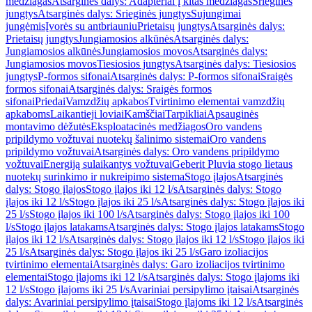
medžiagas
Atsarginės dalys: Adapteriai į kitas medžiagas
Srieginės
jungtys
Atsarginės dalys: Srieginės jungtys
Sujungimai
jungėmis
Įvorės su antbriauniu
Prietaisų jungtys
Atsarginės dalys:
Prietaisų jungtys
Jungiamosios alkūnės
Atsarginės dalys:
Jungiamosios alkūnės
Jungiamosios movos
Atsarginės dalys:
Jungiamosios movos
Tiesiosios jungtys
Atsarginės dalys: Tiesiosios
jungtys
P-formos sifonai
Atsarginės dalys: P-formos sifonai
Sraigės
formos sifonai
Atsarginės dalys: Sraigės formos
sifonai
Priedai
Vamzdžių apkabos
Tvirtinimo elementai vamzdžių
apkaboms
Laikantieji loviai
Kamščiai
Tarpikliai
Apsauginės
montavimo dėžutės
Eksploatacinės medžiagos
Oro vandens
pripildymo vožtuvai nuotekų šalinimo sistemai
Oro vandens
pripildymo vožtuvai
Atsarginės dalys: Oro vandens pripildymo
vožtuvai
Energiją sulaikantys vožtuvai
Geberit Pluvia stogo lietaus
nuotekų surinkimo ir nukreipimo sistema
Stogo įlajos
Atsarginės
dalys: Stogo įlajos
Stogo įlajos iki 12 l/s
Atsarginės dalys: Stogo
įlajos iki 12 l/s
Stogo įlajos iki 25 l/s
Atsarginės dalys: Stogo įlajos iki
25 l/s
Stogo įlajos iki 100 l/s
Atsarginės dalys: Stogo įlajos iki 100
l/s
Stogo įlajos latakams
Atsarginės dalys: Stogo įlajos latakams
Stogo
įlajos iki 12 l/s
Atsarginės dalys: Stogo įlajos iki 12 l/s
Stogo įlajos iki
25 l/s
Atsarginės dalys: Stogo įlajos iki 25 l/s
Garo izoliacijos
tvirtinimo elementai
Atsarginės dalys: Garo izoliacijos tvirtinimo
elementai
Stogo įlajoms iki 12 l/s
Atsarginės dalys: Stogo įlajoms iki
12 l/s
Stogo įlajoms iki 25 l/s
Avariniai persipylimo įtaisai
Atsarginės
dalys: Avariniai persipylimo įtaisai
Stogo įlajoms iki 12 l/s
Atsarginės