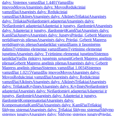
dalys: Sistemos vamzdžiai 1.4401
Vamzdžių
įmovos
Movos
Atsarginės dalys: Movos
Redukciniai
vamzdžiai
Atsarginės dalys: Redukciniai
vamzdžiai
Alkūnės
Atsarginės dalys: Alkūnės
Trišakiai
Atsarginės
dalys: Trišakiai
Neišardomieji adapteriai
Atsarginės dalys:
Neišardomieji adapteriai
Adapteriai ir jungtys, išardomieji
Atsarginės
dalys: Adapteriai ir jungtys, išardomieji
Kamščiai
Atsarginės dalys:
Kamščiai
Jungtys
Atsarginės dalys: Jungtys
Priedai, Geberit Mapress
nerūdijantysis plienas
Atsarginės dalys: Priedai, Geberit Mapress
nerūdijantysis plienas
Sandarikliai vamzdžiams ir fasoninėms
dalims
Tvirtinimo elementai vamzdžiams
Tvirtinimo elementai
jungtims
Atsarginės dalys: Tvirtinimo elementai jungtims
Sistemos
tarpikliai
Varžtų rinkinys jungėmis sujungti
Geberit Mapress anglinis
plienas
Geberit Mapress anglinis plienas
Atsarginės dalys: Geberit
Mapress anglinis plienas
Sistemos vamzdžiai 1.0034
Sistemos
vamzdžiai 1.0215
Vamzdžių įmovos
Movos
Atsarginės dalys:
Movos
Redukciniai vamzdžiai
Atsarginės dalys: Redukciniai
vamzdžiai
Alkūnės
Atsarginės dalys: Alkūnės
Trišakiai
Atsarginės
dalys: Trišakiai
Kryžmės
Atsarginės dalys: Kryžmės
Neišardomieji
adapteriai
Atsarginės dalys: Neišardomieji adapteriai
Adapteriai ir
jungtys, išardomieji
Atsarginės dalys: Adapteriai ir jungtys,
išardomieji
Kompensatoriai
Atsarginės dalys:
Kompensatoriai
Kamščiai
Atsarginės dalys: Kamščiai
Trišakiai
šildymo sistemai
Atsarginės dalys: Trišakiai šildymo sistemai
Šildymo
sistemos jungtys
Atsarginės dalys: Šildymo sistemos jungtys
Priedai,