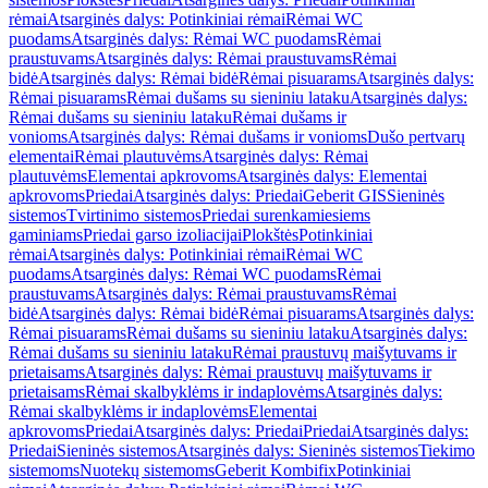
rėmai
Atsarginės dalys: Potinkiniai rėmai
Rėmai WC
puodams
Atsarginės dalys: Rėmai WC puodams
Rėmai
praustuvams
Atsarginės dalys: Rėmai praustuvams
Rėmai
bidė
Atsarginės dalys: Rėmai bidė
Rėmai pisuarams
Atsarginės dalys:
Rėmai pisuarams
Rėmai dušams su sieniniu lataku
Atsarginės dalys:
Rėmai dušams su sieniniu lataku
Rėmai dušams ir
vonioms
Atsarginės dalys: Rėmai dušams ir vonioms
Dušo pertvarų
elementai
Rėmai plautuvėms
Atsarginės dalys: Rėmai
plautuvėms
Elementai apkrovoms
Atsarginės dalys: Elementai
apkrovoms
Priedai
Atsarginės dalys: Priedai
Geberit GIS
Sieninės
sistemos
Tvirtinimo sistemos
Priedai surenkamiesiems
gaminiams
Priedai garso izoliacijai
Plokštės
Potinkiniai
rėmai
Atsarginės dalys: Potinkiniai rėmai
Rėmai WC
puodams
Atsarginės dalys: Rėmai WC puodams
Rėmai
praustuvams
Atsarginės dalys: Rėmai praustuvams
Rėmai
bidė
Atsarginės dalys: Rėmai bidė
Rėmai pisuarams
Atsarginės dalys:
Rėmai pisuarams
Rėmai dušams su sieniniu lataku
Atsarginės dalys:
Rėmai dušams su sieniniu lataku
Rėmai praustuvų maišytuvams ir
prietaisams
Atsarginės dalys: Rėmai praustuvų maišytuvams ir
prietaisams
Rėmai skalbyklėms ir indaplovėms
Atsarginės dalys:
Rėmai skalbyklėms ir indaplovėms
Elementai
apkrovoms
Priedai
Atsarginės dalys: Priedai
Priedai
Atsarginės dalys:
Priedai
Sieninės sistemos
Atsarginės dalys: Sieninės sistemos
Tiekimo
sistemoms
Nuotekų sistemoms
Geberit Kombifix
Potinkiniai