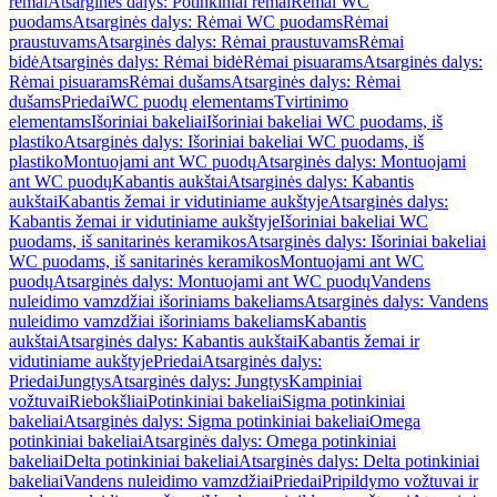
rėmai
Atsarginės dalys: Potinkiniai rėmai
Rėmai WC
puodams
Atsarginės dalys: Rėmai WC puodams
Rėmai
praustuvams
Atsarginės dalys: Rėmai praustuvams
Rėmai
bidė
Atsarginės dalys: Rėmai bidė
Rėmai pisuarams
Atsarginės dalys:
Rėmai pisuarams
Rėmai dušams
Atsarginės dalys: Rėmai
dušams
Priedai
WC puodų elementams
Tvirtinimo
elementams
Išoriniai bakeliai
Išoriniai bakeliai WC puodams, iš
plastiko
Atsarginės dalys: Išoriniai bakeliai WC puodams, iš
plastiko
Montuojami ant WC puodų
Atsarginės dalys: Montuojami
ant WC puodų
Kabantis aukštai
Atsarginės dalys: Kabantis
aukštai
Kabantis žemai ir vidutiniame aukštyje
Atsarginės dalys:
Kabantis žemai ir vidutiniame aukštyje
Išoriniai bakeliai WC
puodams, iš sanitarinės keramikos
Atsarginės dalys: Išoriniai bakeliai
WC puodams, iš sanitarinės keramikos
Montuojami ant WC
puodų
Atsarginės dalys: Montuojami ant WC puodų
Vandens
nuleidimo vamzdžiai išoriniams bakeliams
Atsarginės dalys: Vandens
nuleidimo vamzdžiai išoriniams bakeliams
Kabantis
aukštai
Atsarginės dalys: Kabantis aukštai
Kabantis žemai ir
vidutiniame aukštyje
Priedai
Atsarginės dalys:
Priedai
Jungtys
Atsarginės dalys: Jungtys
Kampiniai
vožtuvai
Riebokšliai
Potinkiniai bakeliai
Sigma potinkiniai
bakeliai
Atsarginės dalys: Sigma potinkiniai bakeliai
Omega
potinkiniai bakeliai
Atsarginės dalys: Omega potinkiniai
bakeliai
Delta potinkiniai bakeliai
Atsarginės dalys: Delta potinkiniai
bakeliai
Vandens nuleidimo vamzdžiai
Priedai
Pripildymo vožtuvai ir