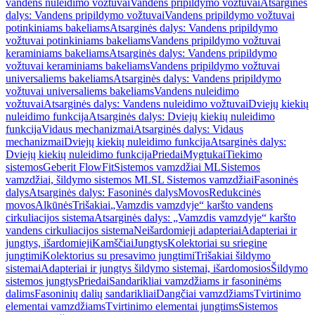
vandens nuleidimo vožtuvai
Vandens pripildymo vožtuvai
Atsarginės
dalys: Vandens pripildymo vožtuvai
Vandens pripildymo vožtuvai
potinkiniams bakeliams
Atsarginės dalys: Vandens pripildymo
vožtuvai potinkiniams bakeliams
Vandens pripildymo vožtuvai
keraminiams bakeliams
Atsarginės dalys: Vandens pripildymo
vožtuvai keraminiams bakeliams
Vandens pripildymo vožtuvai
universaliems bakeliams
Atsarginės dalys: Vandens pripildymo
vožtuvai universaliems bakeliams
Vandens nuleidimo
vožtuvai
Atsarginės dalys: Vandens nuleidimo vožtuvai
Dviejų kiekių
nuleidimo funkcija
Atsarginės dalys: Dviejų kiekių nuleidimo
funkcija
Vidaus mechanizmai
Atsarginės dalys: Vidaus
mechanizmai
Dviejų kiekių nuleidimo funkcija
Atsarginės dalys:
Dviejų kiekių nuleidimo funkcija
Priedai
Mygtukai
Tiekimo
sistemos
Geberit FlowFit
Sistemos vamzdžiai ML
Sistemos
vamzdžiai, šildymo sistemos ML
SL Sistemos vamzdžiai
Fasoninės
dalys
Atsarginės dalys: Fasoninės dalys
Movos
Redukcinės
movos
Alkūnės
Trišakiai
„Vamzdis vamzdyje“ karšto vandens
cirkuliacijos sistema
Atsarginės dalys: „Vamzdis vamzdyje“ karšto
vandens cirkuliacijos sistema
Neišardomieji adapteriai
Adapteriai ir
jungtys, išardomieji
Kamščiai
Jungtys
Kolektoriai su sriegine
jungtimi
Kolektorius su presavimo jungtimi
Trišakiai šildymo
sistemai
Adapteriai ir jungtys šildymo sistemai, išardomosios
Šildymo
sistemos jungtys
Priedai
Sandarikliai vamzdžiams ir fasoninėms
dalims
Fasoninių dalių sandarikliai
Dangčiai vamzdžiams
Tvirtinimo
elementai vamzdžiams
Tvirtinimo elementai jungtims
Sistemos