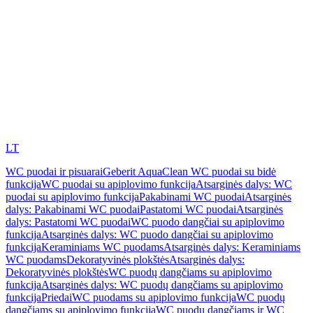
LT
WC puodai ir pisuarai
Geberit AquaClean WC puodai su bidė
funkcija
WC puodai su apiplovimo funkcija
Atsarginės dalys: WC
puodai su apiplovimo funkcija
Pakabinami WC puodai
Atsarginės
dalys: Pakabinami WC puodai
Pastatomi WC puodai
Atsarginės
dalys: Pastatomi WC puodai
WC puodo dangčiai su apiplovimo
funkcija
Atsarginės dalys: WC puodo dangčiai su apiplovimo
funkcija
Keraminiams WC puodams
Atsarginės dalys: Keraminiams
WC puodams
Dekoratyvinės plokštės
Atsarginės dalys:
Dekoratyvinės plokštės
WC puodų dangčiams su apiplovimo
funkcija
Atsarginės dalys: WC puodų dangčiams su apiplovimo
funkcija
Priedai
WC puodams su apiplovimo funkcija
WC puodų
dangčiams su apiplovimo funkcija
WC puodų dangčiams ir WC