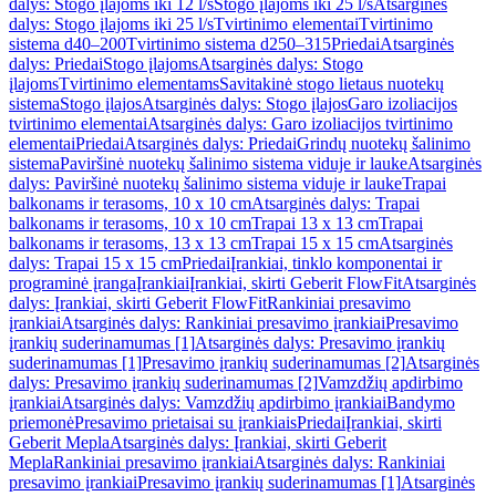
dalys: Stogo įlajoms iki 12 l/s
Stogo įlajoms iki 25 l/s
Atsarginės
dalys: Stogo įlajoms iki 25 l/s
Tvirtinimo elementai
Tvirtinimo
sistema d40–200
Tvirtinimo sistema d250–315
Priedai
Atsarginės
dalys: Priedai
Stogo įlajoms
Atsarginės dalys: Stogo
įlajoms
Tvirtinimo elementams
Savitakinė stogo lietaus nuotekų
sistema
Stogo įlajos
Atsarginės dalys: Stogo įlajos
Garo izoliacijos
tvirtinimo elementai
Atsarginės dalys: Garo izoliacijos tvirtinimo
elementai
Priedai
Atsarginės dalys: Priedai
Grindų nuotekų šalinimo
sistema
Paviršinė nuotekų šalinimo sistema viduje ir lauke
Atsarginės
dalys: Paviršinė nuotekų šalinimo sistema viduje ir lauke
Trapai
balkonams ir terasoms, 10 x 10 cm
Atsarginės dalys: Trapai
balkonams ir terasoms, 10 x 10 cm
Trapai 13 x 13 cm
Trapai
balkonams ir terasoms, 13 x 13 cm
Trapai 15 x 15 cm
Atsarginės
dalys: Trapai 15 x 15 cm
Priedai
Įrankiai, tinklo komponentai ir
programinė įranga
Įrankiai
Įrankiai, skirti Geberit FlowFit
Atsarginės
dalys: Įrankiai, skirti Geberit FlowFit
Rankiniai presavimo
įrankiai
Atsarginės dalys: Rankiniai presavimo įrankiai
Presavimo
įrankių suderinamumas [1]
Atsarginės dalys: Presavimo įrankių
suderinamumas [1]
Presavimo įrankių suderinamumas [2]
Atsarginės
dalys: Presavimo įrankių suderinamumas [2]
Vamzdžių apdirbimo
įrankiai
Atsarginės dalys: Vamzdžių apdirbimo įrankiai
Bandymo
priemonė
Presavimo prietaisai su įrankiais
Priedai
Įrankiai, skirti
Geberit Mepla
Atsarginės dalys: Įrankiai, skirti Geberit
Mepla
Rankiniai presavimo įrankiai
Atsarginės dalys: Rankiniai
presavimo įrankiai
Presavimo įrankių suderinamumas [1]
Atsarginės