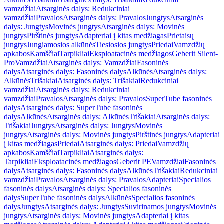
vamzdžiai
Atsarginės dalys: Redukciniai
vamzdžiai
Pravalos
Atsarginės dalys: Pravalos
Jungtys
Atsarginės
dalys: Jungtys
Movinės jungtys
Atsarginės dalys: Movinės
jungtys
Pirštinės jungtys
Adapteriai į kitas medžiagas
Prietaisų
jungtys
Jungiamosios alkūnės
Tiesiosios jungtys
Priedai
Vamzdžių
apkabos
Kamščiai
Tarpikliai
Eksploatacinės medžiagos
Geberit Silent-
Pro
Vamzdžiai
Atsarginės dalys: Vamzdžiai
Fasoninės
dalys
Atsarginės dalys: Fasoninės dalys
Alkūnės
Atsarginės dalys:
Alkūnės
Trišakiai
Atsarginės dalys: Trišakiai
Redukciniai
vamzdžiai
Atsarginės dalys: Redukciniai
vamzdžiai
Pravalos
Atsarginės dalys: Pravalos
SuperTube fasoninės
dalys
Atsarginės dalys: SuperTube fasoninės
dalys
Alkūnės
Atsarginės dalys: Alkūnės
Trišakiai
Atsarginės dalys:
Trišakiai
Jungtys
Atsarginės dalys: Jungtys
Movinės
jungtys
Atsarginės dalys: Movinės jungtys
Pirštinės jungtys
Adapteriai
į kitas medžiagas
Priedai
Atsarginės dalys: Priedai
Vamzdžių
apkabos
Kamščiai
Tarpikliai
Atsarginės dalys:
Tarpikliai
Eksploatacinės medžiagos
Geberit PE
Vamzdžiai
Fasoninės
dalys
Atsarginės dalys: Fasoninės dalys
Alkūnės
Trišakiai
Redukciniai
vamzdžiai
Pravalos
Atsarginės dalys: Pravalos
Adapteriai
Specialios
fasoninės dalys
Atsarginės dalys: Specialios fasoninės
dalys
SuperTube fasoninės dalys
Alkūnės
Specialios fasoninės
dalys
Jungtys
Atsarginės dalys: Jungtys
Suvirinamos jungtys
Movinės
jungtys
Atsarginės dalys: Movinės jungtys
Adapteriai į kitas