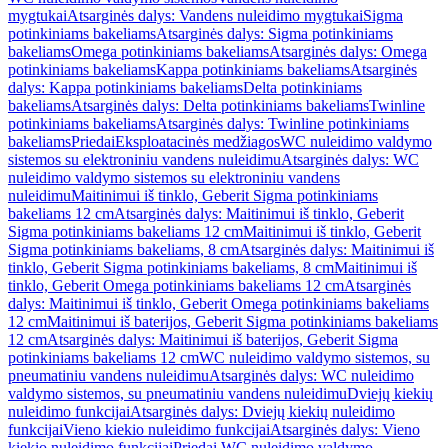
mygtukai
Atsarginės dalys: Vandens nuleidimo mygtukai
Sigma
potinkiniams bakeliams
Atsarginės dalys: Sigma potinkiniams
bakeliams
Omega potinkiniams bakeliams
Atsarginės dalys: Omega
potinkiniams bakeliams
Kappa potinkiniams bakeliams
Atsarginės
dalys: Kappa potinkiniams bakeliams
Delta potinkiniams
bakeliams
Atsarginės dalys: Delta potinkiniams bakeliams
Twinline
potinkiniams bakeliams
Atsarginės dalys: Twinline potinkiniams
bakeliams
Priedai
Eksploatacinės medžiagos
WC nuleidimo valdymo
sistemos su elektroniniu vandens nuleidimu
Atsarginės dalys: WC
nuleidimo valdymo sistemos su elektroniniu vandens
nuleidimu
Maitinimui iš tinklo, Geberit Sigma potinkiniams
bakeliams 12 cm
Atsarginės dalys: Maitinimui iš tinklo, Geberit
Sigma potinkiniams bakeliams 12 cm
Maitinimui iš tinklo, Geberit
Sigma potinkiniams bakeliams, 8 cm
Atsarginės dalys: Maitinimui iš
tinklo, Geberit Sigma potinkiniams bakeliams, 8 cm
Maitinimui iš
tinklo, Geberit Omega potinkiniams bakeliams 12 cm
Atsarginės
dalys: Maitinimui iš tinklo, Geberit Omega potinkiniams bakeliams
12 cm
Maitinimui iš baterijos, Geberit Sigma potinkiniams bakeliams
12 cm
Atsarginės dalys: Maitinimui iš baterijos, Geberit Sigma
potinkiniams bakeliams 12 cm
WC nuleidimo valdymo sistemos, su
pneumatiniu vandens nuleidimu
Atsarginės dalys: WC nuleidimo
valdymo sistemos, su pneumatiniu vandens nuleidimu
Dviejų kiekių
nuleidimo funkcijai
Atsarginės dalys: Dviejų kiekių nuleidimo
funkcijai
Vieno kiekio nuleidimo funkcijai
Atsarginės dalys: Vieno
kiekio nuleidimo funkcijai
Priedai WC nuleidimo valdymo