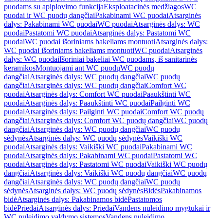
puodams su apiplovimo funkcija
Eksploatacinės medžiagos
WC
puodai ir WC puodų dangčiai
Pakabinami WC puodai
Atsarginės
dalys: Pakabinami WC puodai
WC puodai
Atsarginės dalys: WC
puodai
Pastatomi WC puodai
Atsarginės dalys: Pastatomi WC
puodai
WC puodai išoriniams bakeliams montuoti
Atsarginės dalys:
WC puodai išoriniams bakeliams montuoti
WC puodai
Atsarginės
dalys: WC puodai
Išoriniai bakeliai WC puodams, iš sanitarinės
keramikos
Montuojami ant WC puodų
WC puodų
dangčiai
Atsarginės dalys: WC puodų dangčiai
WC puodų
dangčiai
Atsarginės dalys: WC puodų dangčiai
Comfort WC
puodai
Atsarginės dalys: Comfort WC puodai
Paaukštinti WC
puodai
Atsarginės dalys: Paaukštinti WC puodai
Pailginti WC
puodai
Atsarginės dalys: Pailginti WC puodai
Comfort WC puodų
dangčiai
Atsarginės dalys: Comfort WC puodų dangčiai
WC puodų
dangčiai
Atsarginės dalys: WC puodų dangčiai
WC puodų
sėdynės
Atsarginės dalys: WC puodų sėdynės
Vaikiški WC
puodai
Atsarginės dalys: Vaikiški WC puodai
Pakabinami WC
puodai
Atsarginės dalys: Pakabinami WC puodai
Pastatomi WC
puodai
Atsarginės dalys: Pastatomi WC puodai
Vaikiški WC puodų
dangčiai
Atsarginės dalys: Vaikiški WC puodų dangčiai
WC puodų
dangčiai
Atsarginės dalys: WC puodų dangčiai
WC puodų
sėdynės
Atsarginės dalys: WC puodų sėdynės
Bidės
Pakabinamos
bidė
Atsarginės dalys: Pakabinamos bidė
Pastatomos
bidė
Priedai
Atsarginės dalys: Priedai
Vandens nuleidimo mygtukai ir
WC nuleidimo valdymo sistemos
Vandens nuleidimo