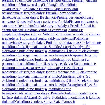
rėžimas, su dangčiu/ dangčiui
Atsarginės dalys: Pisuarai, vandens
nuleidimo rėžimas, su dangčiu/ dangčiui
Be vidinio
apvado
Atsarginės dalys: Be vidinio apvado
Pisuarai,
bevandeniai
Atsarginės dalys: Pisuarai, bevandeniai
Be
dangčio
Atsarginės dalys: Be dangčio
Pisuarų pertvaros
Pisuarų
pertvaros iš plastiko
Pisuarų pertvaros iš stiklo
Pisuarų pertvaros iš
sanitarinės keramikos
Priedai
Atsarginės dalys: Priedai
Sifonai ir
sifonų priedai
Nuleidimo vandens vamzdžiai, alkūnės ir
adapteriai
Atsarginės dalys: Nuleidimo vandens vamzdžiai, alkūnės
ir adapteriai
Tvirtinimai
Pisuarų valdymo sistemos
Potinkinis
montavimas
Atsarginės dalys: Potinkinis montavimas
Su elektronine
nuleidimo funkcija, maitinimas iš tinklo
Atsarginės dalys: Su
elektronine nuleidimo funkcija, maitinimas iš tinklo
Su elektronine
nuleidimo funkcija, maitinimas nuo baterijos
Atsarginės dalys: Su
elektronine nuleidimo funkcija, maitinimas nuo baterijos
Su
pneumatine nuleidimo funkcija
Atsarginės dalys: Su pneumatine
nuleidimo funkcija
Basic
Atsarginės dalys: Basic
Išorinis
montavimas
Atsarginės dalys: Išorinis montavimas
Su elektronine
nuleidimo funkcija, maitinimas iš tinklo
Atsarginės dalys: Su
elektronine nuleidimo funkcija, maitinimas iš tinklo
Su elektronine
nuleidimo funkcija, maitinimas nuo baterijos
Atsarginės dalys: Su
elektronine nuleidimo funkcija, maitinimas nuo
baterijos
Priedai
Atsarginės dalys: Priedai
Potinkinio montavimo ir
keitimo rinkiniai
Atsarginės dalys: Potinkinio montavimo ir keitimo
rinkiniai
Nuleidimo vandens vamzdžiai, alkūnės ir