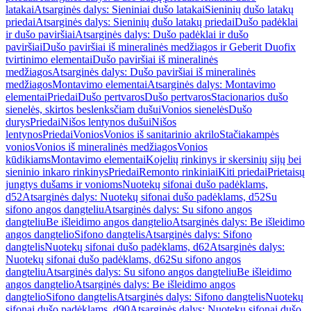
latakai
Atsarginės dalys: Sieniniai dušo latakai
Sieninių dušo latakų
priedai
Atsarginės dalys: Sieninių dušo latakų priedai
Dušo padėklai
ir dušo paviršiai
Atsarginės dalys: Dušo padėklai ir dušo
paviršiai
Dušo paviršiai iš mineralinės medžiagos ir Geberit Duofix
tvirtinimo elementai
Dušo paviršiai iš mineralinės
medžiagos
Atsarginės dalys: Dušo paviršiai iš mineralinės
medžiagos
Montavimo elementai
Atsarginės dalys: Montavimo
elementai
Priedai
Dušo pertvaros
Dušo pertvaros
Stacionarios dušo
sienelės, skirtos beslenksčiam dušui
Vonios sienelės
Dušo
durys
Priedai
Nišos lentynos dušui
Nišos
lentynos
Priedai
Vonios
Vonios iš sanitarinio akrilo
Stačiakampės
vonios
Vonios iš mineralinės medžiagos
Vonios
kūdikiams
Montavimo elementai
Kojelių rinkinys ir skersinių sijų bei
sieninio inkaro rinkinys
Priedai
Remonto rinkiniai
Kiti priedai
Prietaisų
jungtys dušams ir vonioms
Nuotekų sifonai dušo padėklams,
d52
Atsarginės dalys: Nuotekų sifonai dušo padėklams, d52
Su
sifono angos dangteliu
Atsarginės dalys: Su sifono angos
dangteliu
Be išleidimo angos dangtelio
Atsarginės dalys: Be išleidimo
angos dangtelio
Sifono dangtelis
Atsarginės dalys: Sifono
dangtelis
Nuotekų sifonai dušo padėklams, d62
Atsarginės dalys:
Nuotekų sifonai dušo padėklams, d62
Su sifono angos
dangteliu
Atsarginės dalys: Su sifono angos dangteliu
Be išleidimo
angos dangtelio
Atsarginės dalys: Be išleidimo angos
dangtelio
Sifono dangtelis
Atsarginės dalys: Sifono dangtelis
Nuotekų
sifonai dušo padėklams, d90
Atsarginės dalys: Nuotekų sifonai dušo