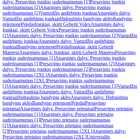
dalys: Presavimo įrankių suderinamumas [1]
Presavimo įrankių
suderinamumas [2]
Atsarginės dalys: Presavimo įrankių
suderinamumas [2]
Vamzdžių apdirbimo įrankiai
Atsarginės dalys:
Vamzdžių apdirbimo įrankiai
Hidraulinių bandymų aklės
Bandymo
priemonė
Priedai
Įrankiai, skirti Geberit Volex
Atsarginės dalys:
Įrankiai, skirti Geberit Volex
Presavimo įrankių suderinamumas
[2]
Atsarginės dalys: Presavimo įrankių suderinamumas [2]
Vamzdžių
apdirbimo įrankiai
Atsarginės dalys: Vamzdžių apdirbimo
įrankiai
Bandymo priemonė
Priedai
Įrankiai, skirti Geberit
Mapress
Atsarginės dalys: Įrankiai, skirti Geberit Mapress
Presavimo
įrankių suderinamumas [1]
Atsarginės dalys: Presavimo įrankių
suderinamumas [1]
Presavimo įrankių suderinamumas [2]
Atsarginės
dalys: Presavimo įrankių suderinamumas [2]
Presavimo įrankių
suderinamumas [2XL]
Atsarginės dalys: Presavimo įrankių
suderinamumas [2XL]
Presavimo įrankių suderinamumas
[3]
Atsarginės dalys: Presavimo įrankių suderinamumas [3]
Vamzdžių
apdirbimo įrankiai
Atsarginės dalys: Vamzdžių apdirbimo
įrankiai
Hidraulinių bandymų aklės
Atsarginės dalys: Hidraulinių
bandymų aklės
Bandymo priemonė
Priedai
Presavimo
prietaisai
Atsarginės dalys: Presavimo prietaisai
Presavimo prietaisų
suderinamumas [1]
Atsarginės dalys: Presavimo prietaisų
suderinamumas [1]
Presavimo prietaisų suderinamumas
[2]
Atsarginės dalys: Presavimo prietaisų suderinamumas
[2]
Presavimo prietaisų suderinamumas [2XL]
Atsarginės dalys:
Presavimo prietaisų suderinamumas [2XL]
Universalūs