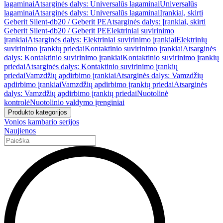
lagaminai
Atsarginės dalys: Universalūs lagaminai
Universalūs
lagaminai
Atsarginės dalys: Universalūs lagaminai
Įrankiai, skirti
Geberit Silent-db20 / Geberit PE
Atsarginės dalys: Įrankiai, skirti
Geberit Silent-db20 / Geberit PE
Elektriniai suvirinimo
įrankiai
Atsarginės dalys: Elektriniai suvirinimo įrankiai
Elektrinių
suvirinimo įrankių priedai
Kontaktinio suvirinimo įrankiai
Atsarginės
dalys: Kontaktinio suvirinimo įrankiai
Kontaktinio suvirinimo įrankių
priedai
Atsarginės dalys: Kontaktinio suvirinimo įrankių
priedai
Vamzdžių apdirbimo įrankiai
Atsarginės dalys: Vamzdžių
apdirbimo įrankiai
Vamzdžių apdirbimo įrankių priedai
Atsarginės
dalys: Vamzdžių apdirbimo įrankių priedai
Nuotolinė
kontrolė
Nuotolinio valdymo įrenginiai
Produkto kategorijos
Vonios kambario serijos
Naujienos