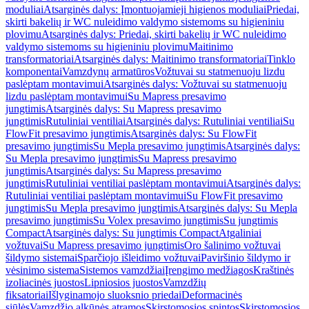
moduliai
Atsarginės dalys: Įmontuojamieji higienos moduliai
Priedai,
skirti bakelių ir WC nuleidimo valdymo sistemoms su higieniniu
plovimu
Atsarginės dalys: Priedai, skirti bakelių ir WC nuleidimo
valdymo sistemoms su higieniniu plovimu
Maitinimo
transformatoriai
Atsarginės dalys: Maitinimo transformatoriai
Tinklo
komponentai
Vamzdynų armatūros
Vožtuvai su statmenuoju lizdu
paslėptam montavimui
Atsarginės dalys: Vožtuvai su statmenuoju
lizdu paslėptam montavimui
Su Mapress presavimo
jungtimis
Atsarginės dalys: Su Mapress presavimo
jungtimis
Rutuliniai ventiliai
Atsarginės dalys: Rutuliniai ventiliai
Su
FlowFit presavimo jungtimis
Atsarginės dalys: Su FlowFit
presavimo jungtimis
Su Mepla presavimo jungtimis
Atsarginės dalys:
Su Mepla presavimo jungtimis
Su Mapress presavimo
jungtimis
Atsarginės dalys: Su Mapress presavimo
jungtimis
Rutuliniai ventiliai paslėptam montavimui
Atsarginės dalys:
Rutuliniai ventiliai paslėptam montavimui
Su FlowFit presavimo
jungtimis
Su Mepla presavimo jungtimis
Atsarginės dalys: Su Mepla
presavimo jungtimis
Su Volex presavimo jungtimis
Su jungtimis
Compact
Atsarginės dalys: Su jungtimis Compact
Atgaliniai
vožtuvai
Su Mapress presavimo jungtimis
Oro šalinimo vožtuvai
šildymo sistemai
Sparčiojo išleidimo vožtuvai
Paviršinio šildymo ir
vėsinimo sistema
Sistemos vamzdžiai
Įrengimo medžiagos
Kraštinės
izoliacinės juostos
Lipniosios juostos
Vamzdžių
fiksatoriai
Išlyginamojo sluoksnio priedai
Deformacinės
siūlės
Vamzdžio alkūnės atramos
Skirstomosios spintos
Skirstomosios