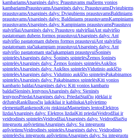
kambariams
Atsarginės dalys: Praustuvams mažiems vonios
kambariams
Praustuvams
Atsarginės dalys: Praustuvams
Dvigubiems
praustuvams
Atsarginės dalys: Dvigubiems praustuvams
Baldiniams
praustuvams
Atsarginės dalys: Baldiniams praustuvams
Kampiniams
praustuvams
Atsarginės dalys: Kampiniams praustuvams
Praustuvų
stalviršiai
Atsarginės dalys: Praustuvų stalviršiai
Ant stalviršio
pastatomam dubens formos praustuvui
Atsarginės dalys: Ant
stalviršio pastatomam dubens formos praustuvui
Ant stalviršio
pastatomam stačiakampiam praustuvui
Atsarginės dalys: Ant
stalviršio pastatomam stačiakampiam praustuvui
Šoninės
spintelės
Atsarginės dalys: Šoninės spintelės
Žemos šoninės
spintelės
Atsarginės dalys: Žemos šoninės spintelės
Aukštos
spintelės
Atsarginės dalys: Aukštos spintelės
Vidutinio aukščio
spintelės
Atsarginės dalys: Vidutinio aukščio spintelės
Pakabinamos
spintelės
Atsarginės dalys: Pakabinamos spintelės
Kiti vonios
kambario baldai
Atsarginės dalys: Kiti vonios kambario
baldai
Sieninės lentynos
Atsarginės dalys: Sieninės
lentynos
Priedai
Atsarginės dalys: Priedai
Stalčių įdėklai ir
dėžutės
Rankšluosčių laikikliai ir kabliukai
Apšvietimo
elementai
Rankenos
Kojų rinkiniai
Magnetinės lentos
Elektros
lizdai
Atsarginės dalys: Elektros lizdai
Kiti priedai
Veidrodžiai ir
veidrodinės spintelės
Veidrodžiai
Atsarginės dalys: Veidrodžiai
Su
integruotu apšvietimu
Atsarginės dalys: Su integruotu
apšvietimu
Veidrodinės spintelės
Atsarginės dalys: Veidrodinės
spintelės
Su integruotu apšvietimu
Atsarginės dalys: Su integruotu