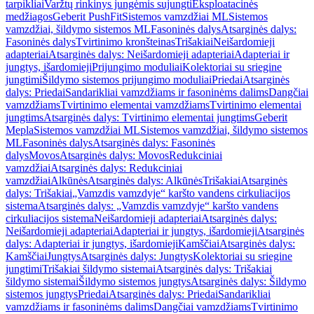
tarpikliai
Varžtų rinkinys jungėmis sujungti
Eksploatacinės
medžiagos
Geberit PushFit
Sistemos vamzdžiai ML
Sistemos
vamzdžiai, šildymo sistemos ML
Fasoninės dalys
Atsarginės dalys:
Fasoninės dalys
Tvirtinimo kronšteinas
Trišakiai
Neišardomieji
adapteriai
Atsarginės dalys: Neišardomieji adapteriai
Adapteriai ir
jungtys, išardomieji
Prijungimo moduliai
Kolektoriai su sriegine
jungtimi
Šildymo sistemos prijungimo moduliai
Priedai
Atsarginės
dalys: Priedai
Sandarikliai vamzdžiams ir fasoninėms dalims
Dangčiai
vamzdžiams
Tvirtinimo elementai vamzdžiams
Tvirtinimo elementai
jungtims
Atsarginės dalys: Tvirtinimo elementai jungtims
Geberit
Mepla
Sistemos vamzdžiai ML
Sistemos vamzdžiai, šildymo sistemos
ML
Fasoninės dalys
Atsarginės dalys: Fasoninės
dalys
Movos
Atsarginės dalys: Movos
Redukciniai
vamzdžiai
Atsarginės dalys: Redukciniai
vamzdžiai
Alkūnės
Atsarginės dalys: Alkūnės
Trišakiai
Atsarginės
dalys: Trišakiai
„Vamzdis vamzdyje“ karšto vandens cirkuliacijos
sistema
Atsarginės dalys: „Vamzdis vamzdyje“ karšto vandens
cirkuliacijos sistema
Neišardomieji adapteriai
Atsarginės dalys:
Neišardomieji adapteriai
Adapteriai ir jungtys, išardomieji
Atsarginės
dalys: Adapteriai ir jungtys, išardomieji
Kamščiai
Atsarginės dalys:
Kamščiai
Jungtys
Atsarginės dalys: Jungtys
Kolektoriai su sriegine
jungtimi
Trišakiai šildymo sistemai
Atsarginės dalys: Trišakiai
šildymo sistemai
Šildymo sistemos jungtys
Atsarginės dalys: Šildymo
sistemos jungtys
Priedai
Atsarginės dalys: Priedai
Sandarikliai
vamzdžiams ir fasoninėms dalims
Dangčiai vamzdžiams
Tvirtinimo