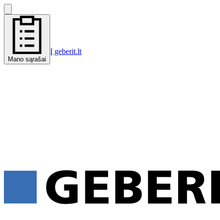
Į geberit.lt
Mano sąrašai