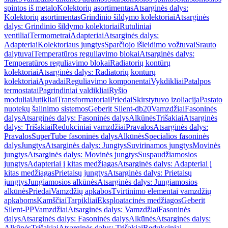
spintos iš metalo
Kolektorių asortimentas
Atsarginės dalys:
Kolektorių asortimentas
Grindinio šildymo kolektoriai
Atsarginės
dalys: Grindinio šildymo kolektoriai
Rutuliniai
ventiliai
Termometrai
Adapteriai
Atsarginės dalys:
Adapteriai
Kolektoriaus jungtys
Sparčiojo išleidimo vožtuvai
Srauto
dalytuvai
Temperatūros reguliavimo blokai
Atsarginės dalys:
Temperatūros reguliavimo blokai
Radiatorių kontūrų
kolektoriai
Atsarginės dalys: Radiatorių kontūrų
kolektoriai
Apvadai
Reguliavimo komponentai
Vykdikliai
Patalpos
termostatai
Pagrindiniai valdikliai
Ryšio
moduliai
Jutikliai
Transformatoriai
Priedai
Skirstytuvo izoliacija
Pastato
nuotekų šalinimo sistemos
Geberit Silent-db20
Vamzdžiai
Fasoninės
dalys
Atsarginės dalys: Fasoninės dalys
Alkūnės
Trišakiai
Atsarginės
dalys: Trišakiai
Redukciniai vamzdžiai
Pravalos
Atsarginės dalys:
Pravalos
SuperTube fasoninės dalys
Alkūnės
Specialios fasoninės
dalys
Jungtys
Atsarginės dalys: Jungtys
Suvirinamos jungtys
Movinės
jungtys
Atsarginės dalys: Movinės jungtys
Suspaudžiamosios
jungtys
Adapteriai į kitas medžiagas
Atsarginės dalys: Adapteriai į
kitas medžiagas
Prietaisų jungtys
Atsarginės dalys: Prietaisų
jungtys
Jungiamosios alkūnės
Atsarginės dalys: Jungiamosios
alkūnės
Priedai
Vamzdžių apkabos
Tvirtinimo elementai vamzdžių
apkaboms
Kamščiai
Tarpikliai
Eksploatacinės medžiagos
Geberit
Silent-PP
Vamzdžiai
Atsarginės dalys: Vamzdžiai
Fasoninės
dalys
Atsarginės dalys: Fasoninės dalys
Alkūnės
Atsarginės dalys:
Alkūnės
Trišakiai
Atsarginės dalys: Trišakiai
Redukciniai