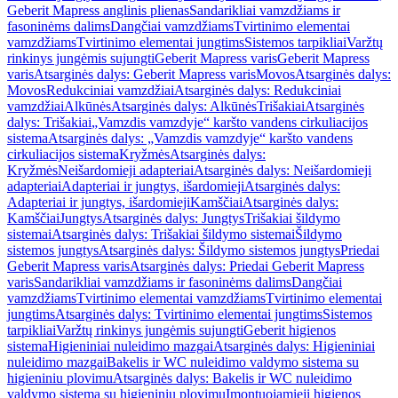
Geberit Mapress anglinis plienas
Sandarikliai vamzdžiams ir
fasoninėms dalims
Dangčiai vamzdžiams
Tvirtinimo elementai
vamzdžiams
Tvirtinimo elementai jungtims
Sistemos tarpikliai
Varžtų
rinkinys jungėmis sujungti
Geberit Mapress varis
Geberit Mapress
varis
Atsarginės dalys: Geberit Mapress varis
Movos
Atsarginės dalys:
Movos
Redukciniai vamzdžiai
Atsarginės dalys: Redukciniai
vamzdžiai
Alkūnės
Atsarginės dalys: Alkūnės
Trišakiai
Atsarginės
dalys: Trišakiai
„Vamzdis vamzdyje“ karšto vandens cirkuliacijos
sistema
Atsarginės dalys: „Vamzdis vamzdyje“ karšto vandens
cirkuliacijos sistema
Kryžmės
Atsarginės dalys:
Kryžmės
Neišardomieji adapteriai
Atsarginės dalys: Neišardomieji
adapteriai
Adapteriai ir jungtys, išardomieji
Atsarginės dalys:
Adapteriai ir jungtys, išardomieji
Kamščiai
Atsarginės dalys:
Kamščiai
Jungtys
Atsarginės dalys: Jungtys
Trišakiai šildymo
sistemai
Atsarginės dalys: Trišakiai šildymo sistemai
Šildymo
sistemos jungtys
Atsarginės dalys: Šildymo sistemos jungtys
Priedai
Geberit Mapress varis
Atsarginės dalys: Priedai Geberit Mapress
varis
Sandarikliai vamzdžiams ir fasoninėms dalims
Dangčiai
vamzdžiams
Tvirtinimo elementai vamzdžiams
Tvirtinimo elementai
jungtims
Atsarginės dalys: Tvirtinimo elementai jungtims
Sistemos
tarpikliai
Varžtų rinkinys jungėmis sujungti
Geberit higienos
sistema
Higieniniai nuleidimo mazgai
Atsarginės dalys: Higieniniai
nuleidimo mazgai
Bakelis ir WC nuleidimo valdymo sistema su
higieniniu plovimu
Atsarginės dalys: Bakelis ir WC nuleidimo
valdymo sistema su higieniniu plovimu
Įmontuojamieji higienos