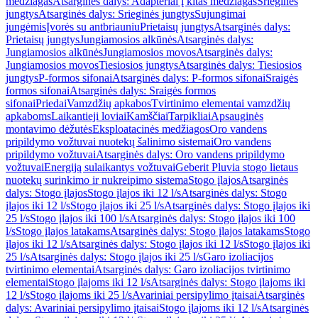
medžiagas
Atsarginės dalys: Adapteriai į kitas medžiagas
Srieginės
jungtys
Atsarginės dalys: Srieginės jungtys
Sujungimai
jungėmis
Įvorės su antbriauniu
Prietaisų jungtys
Atsarginės dalys:
Prietaisų jungtys
Jungiamosios alkūnės
Atsarginės dalys:
Jungiamosios alkūnės
Jungiamosios movos
Atsarginės dalys:
Jungiamosios movos
Tiesiosios jungtys
Atsarginės dalys: Tiesiosios
jungtys
P-formos sifonai
Atsarginės dalys: P-formos sifonai
Sraigės
formos sifonai
Atsarginės dalys: Sraigės formos
sifonai
Priedai
Vamzdžių apkabos
Tvirtinimo elementai vamzdžių
apkaboms
Laikantieji loviai
Kamščiai
Tarpikliai
Apsauginės
montavimo dėžutės
Eksploatacinės medžiagos
Oro vandens
pripildymo vožtuvai nuotekų šalinimo sistemai
Oro vandens
pripildymo vožtuvai
Atsarginės dalys: Oro vandens pripildymo
vožtuvai
Energiją sulaikantys vožtuvai
Geberit Pluvia stogo lietaus
nuotekų surinkimo ir nukreipimo sistema
Stogo įlajos
Atsarginės
dalys: Stogo įlajos
Stogo įlajos iki 12 l/s
Atsarginės dalys: Stogo
įlajos iki 12 l/s
Stogo įlajos iki 25 l/s
Atsarginės dalys: Stogo įlajos iki
25 l/s
Stogo įlajos iki 100 l/s
Atsarginės dalys: Stogo įlajos iki 100
l/s
Stogo įlajos latakams
Atsarginės dalys: Stogo įlajos latakams
Stogo
įlajos iki 12 l/s
Atsarginės dalys: Stogo įlajos iki 12 l/s
Stogo įlajos iki
25 l/s
Atsarginės dalys: Stogo įlajos iki 25 l/s
Garo izoliacijos
tvirtinimo elementai
Atsarginės dalys: Garo izoliacijos tvirtinimo
elementai
Stogo įlajoms iki 12 l/s
Atsarginės dalys: Stogo įlajoms iki
12 l/s
Stogo įlajoms iki 25 l/s
Avariniai persipylimo įtaisai
Atsarginės
dalys: Avariniai persipylimo įtaisai
Stogo įlajoms iki 12 l/s
Atsarginės