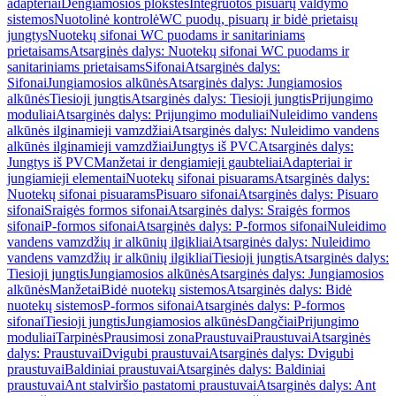
adapteriai
Dengiamosios plokštės
Integruotos pisuarų valdymo
sistemos
Nuotolinė kontrolė
WC puodų, pisuarų ir bidė prietaisų
jungtys
Nuotekų sifonai WC puodams ir sanitariniams
prietaisams
Atsarginės dalys: Nuotekų sifonai WC puodams ir
sanitariniams prietaisams
Sifonai
Atsarginės dalys:
Sifonai
Jungiamosios alkūnės
Atsarginės dalys: Jungiamosios
alkūnės
Tiesioji jungtis
Atsarginės dalys: Tiesioji jungtis
Prijungimo
moduliai
Atsarginės dalys: Prijungimo moduliai
Nuleidimo vandens
alkūnės ilginamieji vamzdžiai
Atsarginės dalys: Nuleidimo vandens
alkūnės ilginamieji vamzdžiai
Jungtys iš PVC
Atsarginės dalys:
Jungtys iš PVC
Manžetai ir dengiamieji gaubteliai
Adapteriai ir
jungiamieji elementai
Nuotekų sifonai pisuarams
Atsarginės dalys:
Nuotekų sifonai pisuarams
Pisuaro sifonai
Atsarginės dalys: Pisuaro
sifonai
Sraigės formos sifonai
Atsarginės dalys: Sraigės formos
sifonai
P-formos sifonai
Atsarginės dalys: P-formos sifonai
Nuleidimo
vandens vamzdžių ir alkūnių ilgikliai
Atsarginės dalys: Nuleidimo
vandens vamzdžių ir alkūnių ilgikliai
Tiesioji jungtis
Atsarginės dalys:
Tiesioji jungtis
Jungiamosios alkūnės
Atsarginės dalys: Jungiamosios
alkūnės
Manžetai
Bidė nuotekų sistemos
Atsarginės dalys: Bidė
nuotekų sistemos
P-formos sifonai
Atsarginės dalys: P-formos
sifonai
Tiesioji jungtis
Jungiamosios alkūnės
Dangčiai
Prijungimo
moduliai
Tarpinės
Prausimosi zona
Praustuvai
Praustuvai
Atsarginės
dalys: Praustuvai
Dvigubi praustuvai
Atsarginės dalys: Dvigubi
praustuvai
Baldiniai praustuvai
Atsarginės dalys: Baldiniai
praustuvai
Ant stalviršio pastatomi praustuvai
Atsarginės dalys: Ant