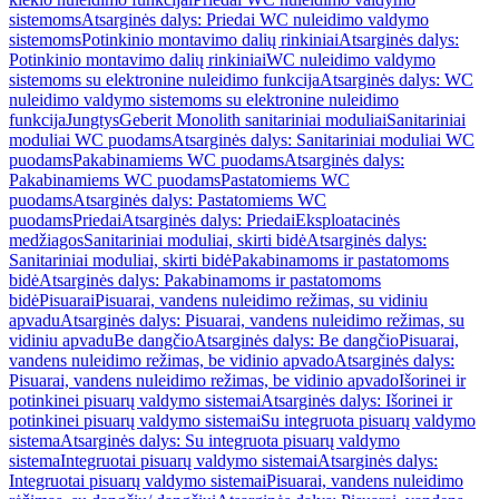
sistemoms
Atsarginės dalys: Priedai WC nuleidimo valdymo
sistemoms
Potinkinio montavimo dalių rinkiniai
Atsarginės dalys:
Potinkinio montavimo dalių rinkiniai
WC nuleidimo valdymo
sistemoms su elektronine nuleidimo funkcija
Atsarginės dalys: WC
nuleidimo valdymo sistemoms su elektronine nuleidimo
funkcija
Jungtys
Geberit Monolith sanitariniai moduliai
Sanitariniai
moduliai WC puodams
Atsarginės dalys: Sanitariniai moduliai WC
puodams
Pakabinamiems WC puodams
Atsarginės dalys:
Pakabinamiems WC puodams
Pastatomiems WC
puodams
Atsarginės dalys: Pastatomiems WC
puodams
Priedai
Atsarginės dalys: Priedai
Eksploatacinės
medžiagos
Sanitariniai moduliai, skirti bidė
Atsarginės dalys:
Sanitariniai moduliai, skirti bidė
Pakabinamoms ir pastatomoms
bidė
Atsarginės dalys: Pakabinamoms ir pastatomoms
bidė
Pisuarai
Pisuarai, vandens nuleidimo režimas, su vidiniu
apvadu
Atsarginės dalys: Pisuarai, vandens nuleidimo režimas, su
vidiniu apvadu
Be dangčio
Atsarginės dalys: Be dangčio
Pisuarai,
vandens nuleidimo režimas, be vidinio apvado
Atsarginės dalys:
Pisuarai, vandens nuleidimo režimas, be vidinio apvado
Išorinei ir
potinkinei pisuarų valdymo sistemai
Atsarginės dalys: Išorinei ir
potinkinei pisuarų valdymo sistemai
Su integruota pisuarų valdymo
sistema
Atsarginės dalys: Su integruota pisuarų valdymo
sistema
Integruotai pisuarų valdymo sistemai
Atsarginės dalys:
Integruotai pisuarų valdymo sistemai
Pisuarai, vandens nuleidimo