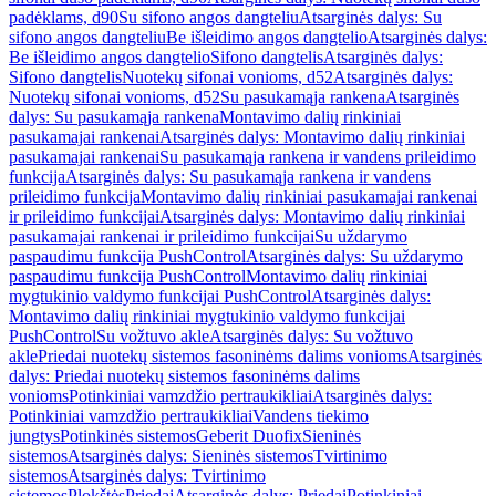
padėklams, d90
Su sifono angos dangteliu
Atsarginės dalys: Su
sifono angos dangteliu
Be išleidimo angos dangtelio
Atsarginės dalys:
Be išleidimo angos dangtelio
Sifono dangtelis
Atsarginės dalys:
Sifono dangtelis
Nuotekų sifonai vonioms, d52
Atsarginės dalys:
Nuotekų sifonai vonioms, d52
Su pasukamąja rankena
Atsarginės
dalys: Su pasukamąja rankena
Montavimo dalių rinkiniai
pasukamajai rankenai
Atsarginės dalys: Montavimo dalių rinkiniai
pasukamajai rankenai
Su pasukamąja rankena ir vandens prileidimo
funkcija
Atsarginės dalys: Su pasukamąja rankena ir vandens
prileidimo funkcija
Montavimo dalių rinkiniai pasukamajai rankenai
ir prileidimo funkcijai
Atsarginės dalys: Montavimo dalių rinkiniai
pasukamajai rankenai ir prileidimo funkcijai
Su uždarymo
paspaudimu funkcija PushControl
Atsarginės dalys: Su uždarymo
paspaudimu funkcija PushControl
Montavimo dalių rinkiniai
mygtukinio valdymo funkcijai PushControl
Atsarginės dalys:
Montavimo dalių rinkiniai mygtukinio valdymo funkcijai
PushControl
Su vožtuvo akle
Atsarginės dalys: Su vožtuvo
akle
Priedai nuotekų sistemos fasoninėms dalims vonioms
Atsarginės
dalys: Priedai nuotekų sistemos fasoninėms dalims
vonioms
Potinkiniai vamzdžio pertraukikliai
Atsarginės dalys:
Potinkiniai vamzdžio pertraukikliai
Vandens tiekimo
jungtys
Potinkinės sistemos
Geberit Duofix
Sieninės
sistemos
Atsarginės dalys: Sieninės sistemos
Tvirtinimo
sistemos
Atsarginės dalys: Tvirtinimo
sistemos
Plokštės
Priedai
Atsarginės dalys: Priedai
Potinkiniai