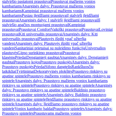
stalviršio pastatomi praustuvai
Praustuvai mažiems vonios
kambariams
Atsarginės dalys: Praustuvai mažiems vonios
kambariams
Kampiniai praustuvai mažiems vonios
kambariams
Pusiau įleidžiami praustuvai
Į stalviršį įleidžiami
praustuvai
Atsarginės dalys: Į stalviršį įleidžiami praustuvai
Iš
stalviršio apačios montuojami praustuvai
Kampiniai
praustuvai
Praustuvai Comfort
Vaikiški praustuvai
Praustuvai
Loviniai
praustuvai
Kiti universalūs praustuvai
Atsarginės dalys: Kiti
universalūs praustuvai
Plautuvės išpilti ypač užterštą
vandenį
Atsarginės dalys: Plautuvės išpilti ypač užterštą
vandenį
Sanitariniai prietaisai su nuleidimo funkcija
Universalios
plautuvės
Gipso surinkimo praustuvai
Praustuvai
klasėms
Priedai
Dengiamieji gaubtai
Atsarginės dalys: Dengiamieji
gaubtai
Praustuvų kojos
Praustuvų puskojės
Atsarginės dalys:
Praustuvų puskojės
Priedai
Sifono dangtelis
Rankšluosčių
laikikliai
Tvirtinimai
Dekoratyvinės plokštės
Praustuvo rinkinys su
apatine spintele
Praustuvo mažiems vonios kambariams rinkinys su
spintele
Atsarginės dalys: Praustuvo mažiems vonios kambariams
rinkinys su spintele
Praustuvo rinkinys su apatine spintele
Atsarginės
dalys: Praustuvo rinkinys su apatine spintele
Baldinio praustuvo
rinkinys su apatine spintele
Atsarginės dalys: Baldinio praustuvo
rinkinys su apatine spintele
Įleidžiamo praustuvo rinkinys su apatine
spintele
Atsarginės dalys: Įleidžiamo praustuvo rinkinys su apatine
spintele
Vonios kambario baldai
Praustuvų spintelės
Atsarginės dalys:
Praustuvų spintelės
Praustuvams mažiems vonios