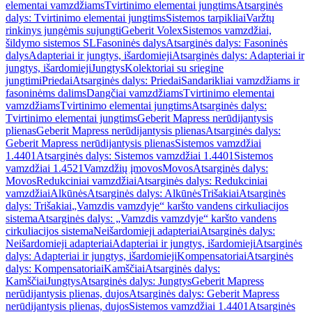
elementai vamzdžiams
Tvirtinimo elementai jungtims
Atsarginės
dalys: Tvirtinimo elementai jungtims
Sistemos tarpikliai
Varžtų
rinkinys jungėmis sujungti
Geberit Volex
Sistemos vamzdžiai,
šildymo sistemos SL
Fasoninės dalys
Atsarginės dalys: Fasoninės
dalys
Adapteriai ir jungtys, išardomieji
Atsarginės dalys: Adapteriai ir
jungtys, išardomieji
Jungtys
Kolektoriai su sriegine
jungtimi
Priedai
Atsarginės dalys: Priedai
Sandarikliai vamzdžiams ir
fasoninėms dalims
Dangčiai vamzdžiams
Tvirtinimo elementai
vamzdžiams
Tvirtinimo elementai jungtims
Atsarginės dalys:
Tvirtinimo elementai jungtims
Geberit Mapress nerūdijantysis
plienas
Geberit Mapress nerūdijantysis plienas
Atsarginės dalys:
Geberit Mapress nerūdijantysis plienas
Sistemos vamzdžiai
1.4401
Atsarginės dalys: Sistemos vamzdžiai 1.4401
Sistemos
vamzdžiai 1.4521
Vamzdžių įmovos
Movos
Atsarginės dalys:
Movos
Redukciniai vamzdžiai
Atsarginės dalys: Redukciniai
vamzdžiai
Alkūnės
Atsarginės dalys: Alkūnės
Trišakiai
Atsarginės
dalys: Trišakiai
„Vamzdis vamzdyje“ karšto vandens cirkuliacijos
sistema
Atsarginės dalys: „Vamzdis vamzdyje“ karšto vandens
cirkuliacijos sistema
Neišardomieji adapteriai
Atsarginės dalys:
Neišardomieji adapteriai
Adapteriai ir jungtys, išardomieji
Atsarginės
dalys: Adapteriai ir jungtys, išardomieji
Kompensatoriai
Atsarginės
dalys: Kompensatoriai
Kamščiai
Atsarginės dalys:
Kamščiai
Jungtys
Atsarginės dalys: Jungtys
Geberit Mapress
nerūdijantysis plienas, dujos
Atsarginės dalys: Geberit Mapress
nerūdijantysis plienas, dujos
Sistemos vamzdžiai 1.4401
Atsarginės