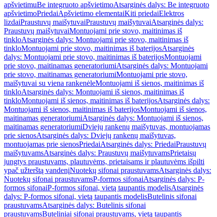
apšvietimu
Be integruoto apšvietimo
Atsarginės dalys: Be integruoto
apšvietimo
Priedai
Apšvietimo elementai
Kiti priedai
Elektros
lizdai
Praustuvų maišytuvai
Praustuvų maišytuvai
Atsarginės dalys:
Praustuvų maišytuvai
Montuojami prie stovo, maitinimas iš
tinklo
Atsarginės dalys: Montuojami prie stovo, maitinimas iš
tinklo
Montuojami prie stovo, maitinimas iš baterijos
Atsarginės
dalys: Montuojami prie stovo, maitinimas iš baterijos
Montuojami
prie stovo, maitinamas generatoriumi
Atsarginės dalys: Montuojami
prie stovo, maitinamas generatoriumi
Montuojami prie stovo,
maišytuvai su viena rankenėle
Montuojami iš sienos, maitinimas iš
tinklo
Atsarginės dalys: Montuojami iš sienos, maitinimas iš
tinklo
Montuojami iš sienos, maitinimas iš baterijos
Atsarginės dalys:
Montuojami iš sienos, maitinimas iš baterijos
Montuojami iš sienos,
maitinamas generatoriumi
Atsarginės dalys: Montuojami iš sienos,
maitinamas generatoriumi
Dviejų rankenų maišytuvas, montuojamas
prie sienos
Atsarginės dalys: Dviejų rankenų maišytuvas,
montuojamas prie sienos
Priedai
Atsarginės dalys: Priedai
Praustuvų
maišytuvams
Atsarginės dalys: Praustuvų maišytuvams
Prietaisų
jungtys praustuvams, plautuvėms, prietaisams ir plautuvėms išpilti
ypač užterštą vandenį
Nuotekų sifonai praustuvams
Atsarginės dalys:
Nuotekų sifonai praustuvams
P-formos sifonai
Atsarginės dalys: P-
formos sifonai
P-formos sifonai, vietą taupantis modelis
Atsarginės
dalys: P-formos sifonai, vietą taupantis modelis
Butelinis sifonai
praustuvams
Atsarginės dalys: Butelinis sifonai
praustuvams
Buteliniai sifonai praustuvams, vietą taupantis