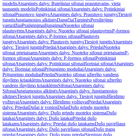
modelis
Atsarginės dalys: Buteliniai sifonai praustuvams, vietą
taupantis modelis
Potinkiniai sifonai
Atsarginės dalys: Potinkiniai
sifonai
Praustuvo jungtys
Atsarginės dalys: Praustuvo jungtys
Tiesioji
jungtis
Jungiamosios alkūnės
Dangčiai
Tarpinės
Persiliejimo
vamzdžiai
Prailginimai
Įjungimai
Nuotekų sifonai
plautuvėms
Atsarginės dalys: Nuotekų sifonai plautuvėms
P-formos
sifonai
Atsarginės dalys: P-formos sifonai
Plautuvės
jungtys
Atsarginės dalys: Plautuvės jungtys
Tiesioji jungtis
Atsarginės
dalys: Tiesioji jungtis
Priedai
Atsarginės dalys: Priedai
Nuotekų
sifonai prietaisams
Atsarginės dalys: Nuotekų sifonai prietaisams
P-
formos sifonai
Atsarginės dalys: P-formos sifonai
Potinkiniai
sifonai
Atsarginės dalys: Potinkiniai sifonai
Išoriniai sifonai
Atsarginės
dalys: Išoriniai sifonai
Prijungimo moduliai
Atsarginės dalys:
Prijungimo moduliai
Priedai
Nuotekų sifonai užteršto vandens
išpylimo kriauklėms
Atsarginės dalys: Nuotekų sifonai užteršto
vandens išpylimo kriauklėms
Sifonai
Atsarginės dalys:
Sifonai
Jungiamosios alkūnės
Atsarginės dalys: Jungiamosios
alkūnės
Tiesioji jungtis
Atsarginės dalys: Tiesioji jungtis
Išleidimo
vožtuvai
Atsarginės dalys: Išleidimo vožtuvai
Priedai
Atsarginės
dalys: Priedai
Dušai ir vonios
Dušai
Dušo grindų nuotekų
sistema
Atsarginės dalys: Dušo grindų nuotekų sistema
Dušo
latakai
Atsarginės dalys: Dušo latakai
Priedai dušo
latakams
Atsarginės dalys: Priedai dušo latakams
Dušo paviršiaus
sifonai
Atsarginės dalys: Dušo paviršiaus sifonai
Dušo trapų
priedai
Atsarginės dalys: Dušo trapų priedai
Sieniniai dušo