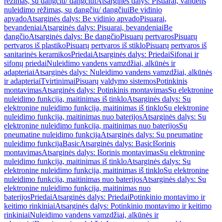
rėžimas, su dangčiu/ dangčiui
Atsarginės dalys: Pisuarai, vandens
nuleidimo rėžimas, su dangčiu/ dangčiui
Be vidinio
apvado
Atsarginės dalys: Be vidinio apvado
Pisuarai,
bevandeniai
Atsarginės dalys: Pisuarai, bevandeniai
Be
dangčio
Atsarginės dalys: Be dangčio
Pisuarų pertvaros
Pisuarų
pertvaros iš plastiko
Pisuarų pertvaros iš stiklo
Pisuarų pertvaros iš
sanitarinės keramikos
Priedai
Atsarginės dalys: Priedai
Sifonai ir
sifonų priedai
Nuleidimo vandens vamzdžiai, alkūnės ir
adapteriai
Atsarginės dalys: Nuleidimo vandens vamzdžiai, alkūnės
ir adapteriai
Tvirtinimai
Pisuarų valdymo sistemos
Potinkinis
montavimas
Atsarginės dalys: Potinkinis montavimas
Su elektronine
nuleidimo funkcija, maitinimas iš tinklo
Atsarginės dalys: Su
elektronine nuleidimo funkcija, maitinimas iš tinklo
Su elektronine
nuleidimo funkcija, maitinimas nuo baterijos
Atsarginės dalys: Su
elektronine nuleidimo funkcija, maitinimas nuo baterijos
Su
pneumatine nuleidimo funkcija
Atsarginės dalys: Su pneumatine
nuleidimo funkcija
Basic
Atsarginės dalys: Basic
Išorinis
montavimas
Atsarginės dalys: Išorinis montavimas
Su elektronine
nuleidimo funkcija, maitinimas iš tinklo
Atsarginės dalys: Su
elektronine nuleidimo funkcija, maitinimas iš tinklo
Su elektronine
nuleidimo funkcija, maitinimas nuo baterijos
Atsarginės dalys: Su
elektronine nuleidimo funkcija, maitinimas nuo
baterijos
Priedai
Atsarginės dalys: Priedai
Potinkinio montavimo ir
keitimo rinkiniai
Atsarginės dalys: Potinkinio montavimo ir keitimo
rinkiniai
Nuleidimo vandens vamzdžiai, alkūnės ir