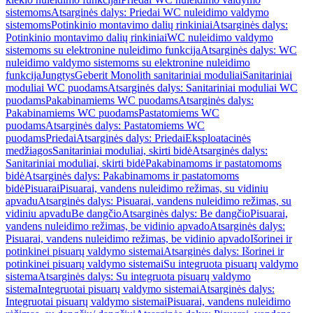
sistemoms
Atsarginės dalys: Priedai WC nuleidimo valdymo
sistemoms
Potinkinio montavimo dalių rinkiniai
Atsarginės dalys:
Potinkinio montavimo dalių rinkiniai
WC nuleidimo valdymo
sistemoms su elektronine nuleidimo funkcija
Atsarginės dalys: WC
nuleidimo valdymo sistemoms su elektronine nuleidimo
funkcija
Jungtys
Geberit Monolith sanitariniai moduliai
Sanitariniai
moduliai WC puodams
Atsarginės dalys: Sanitariniai moduliai WC
puodams
Pakabinamiems WC puodams
Atsarginės dalys:
Pakabinamiems WC puodams
Pastatomiems WC
puodams
Atsarginės dalys: Pastatomiems WC
puodams
Priedai
Atsarginės dalys: Priedai
Eksploatacinės
medžiagos
Sanitariniai moduliai, skirti bidė
Atsarginės dalys:
Sanitariniai moduliai, skirti bidė
Pakabinamoms ir pastatomoms
bidė
Atsarginės dalys: Pakabinamoms ir pastatomoms
bidė
Pisuarai
Pisuarai, vandens nuleidimo režimas, su vidiniu
apvadu
Atsarginės dalys: Pisuarai, vandens nuleidimo režimas, su
vidiniu apvadu
Be dangčio
Atsarginės dalys: Be dangčio
Pisuarai,
vandens nuleidimo režimas, be vidinio apvado
Atsarginės dalys:
Pisuarai, vandens nuleidimo režimas, be vidinio apvado
Išorinei ir
potinkinei pisuarų valdymo sistemai
Atsarginės dalys: Išorinei ir
potinkinei pisuarų valdymo sistemai
Su integruota pisuarų valdymo
sistema
Atsarginės dalys: Su integruota pisuarų valdymo
sistema
Integruotai pisuarų valdymo sistemai
Atsarginės dalys:
Integruotai pisuarų valdymo sistemai
Pisuarai, vandens nuleidimo