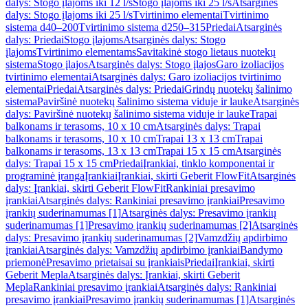
dalys: Stogo įlajoms iki 12 l/s
Stogo įlajoms iki 25 l/s
Atsarginės
dalys: Stogo įlajoms iki 25 l/s
Tvirtinimo elementai
Tvirtinimo
sistema d40–200
Tvirtinimo sistema d250–315
Priedai
Atsarginės
dalys: Priedai
Stogo įlajoms
Atsarginės dalys: Stogo
įlajoms
Tvirtinimo elementams
Savitakinė stogo lietaus nuotekų
sistema
Stogo įlajos
Atsarginės dalys: Stogo įlajos
Garo izoliacijos
tvirtinimo elementai
Atsarginės dalys: Garo izoliacijos tvirtinimo
elementai
Priedai
Atsarginės dalys: Priedai
Grindų nuotekų šalinimo
sistema
Paviršinė nuotekų šalinimo sistema viduje ir lauke
Atsarginės
dalys: Paviršinė nuotekų šalinimo sistema viduje ir lauke
Trapai
balkonams ir terasoms, 10 x 10 cm
Atsarginės dalys: Trapai
balkonams ir terasoms, 10 x 10 cm
Trapai 13 x 13 cm
Trapai
balkonams ir terasoms, 13 x 13 cm
Trapai 15 x 15 cm
Atsarginės
dalys: Trapai 15 x 15 cm
Priedai
Įrankiai, tinklo komponentai ir
programinė įranga
Įrankiai
Įrankiai, skirti Geberit FlowFit
Atsarginės
dalys: Įrankiai, skirti Geberit FlowFit
Rankiniai presavimo
įrankiai
Atsarginės dalys: Rankiniai presavimo įrankiai
Presavimo
įrankių suderinamumas [1]
Atsarginės dalys: Presavimo įrankių
suderinamumas [1]
Presavimo įrankių suderinamumas [2]
Atsarginės
dalys: Presavimo įrankių suderinamumas [2]
Vamzdžių apdirbimo
įrankiai
Atsarginės dalys: Vamzdžių apdirbimo įrankiai
Bandymo
priemonė
Presavimo prietaisai su įrankiais
Priedai
Įrankiai, skirti
Geberit Mepla
Atsarginės dalys: Įrankiai, skirti Geberit
Mepla
Rankiniai presavimo įrankiai
Atsarginės dalys: Rankiniai
presavimo įrankiai
Presavimo įrankių suderinamumas [1]
Atsarginės