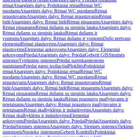
rėmai
Atsarginės dalys: Potinkiniai rėmai
Rėmai WC
puodams
Atsarginės dalys: Rėmai WC puodams
Rėmai
praustuvams
Atsarginės dalys: Rėmai praustuvams
Rėmai
bidė
Atsarginės dalys: Rėmai bidė
Rėmai pisuarams
Atsarginės dalys:
Rėmai pisuarams
Rėmai dušams su sieniniu lataku
Atsarginės dalys:
Rėmai dušams su sieniniu lataku
Rėmai dušams ir
vonioms
Atsarginės dalys: Rėmai dušams ir vonioms
Dušo pertvarų
elementai
Rėmai plautuvėms
Atsarginės dalys: Rėmai
plautuvėms
Elementai apkrovoms
Atsarginės dalys: Elementai
apkrovoms
Priedai
Atsarginės dalys: Priedai
Geberit GIS
Sieninės
sistemos
Tvirtinimo sistemos
Priedai surenkamiesiems
gaminiams
Priedai garso izoliacijai
Plokštės
Potinkiniai
rėmai
Atsarginės dalys: Potinkiniai rėmai
Rėmai WC
puodams
Atsarginės dalys: Rėmai WC puodams
Rėmai
praustuvams
Atsarginės dalys: Rėmai praustuvams
Rėmai
bidė
Atsarginės dalys: Rėmai bidė
Rėmai pisuarams
Atsarginės dalys:
Rėmai pisuarams
Rėmai dušams su sieniniu lataku
Atsarginės dalys:
Rėmai dušams su sieniniu lataku
Rėmai praustuvų maišytuvams ir
prietaisams
Atsarginės dalys: Rėmai praustuvų maišytuvams ir
prietaisams
Rėmai skalbyklėms ir indaplovėms
Atsarginės dalys:
Rėmai skalbyklėms ir indaplovėms
Elementai
apkrovoms
Priedai
Atsarginės dalys: Priedai
Priedai
Atsarginės dalys:
Priedai
Sieninės sistemos
Atsarginės dalys: Sieninės sistemos
Tiekimo
sistemoms
Nuotekų sistemoms
Geberit Kombifix
Potinkiniai