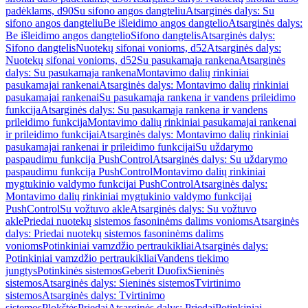
padėklams, d90
Su sifono angos dangteliu
Atsarginės dalys: Su
sifono angos dangteliu
Be išleidimo angos dangtelio
Atsarginės dalys:
Be išleidimo angos dangtelio
Sifono dangtelis
Atsarginės dalys:
Sifono dangtelis
Nuotekų sifonai vonioms, d52
Atsarginės dalys:
Nuotekų sifonai vonioms, d52
Su pasukamąja rankena
Atsarginės
dalys: Su pasukamąja rankena
Montavimo dalių rinkiniai
pasukamajai rankenai
Atsarginės dalys: Montavimo dalių rinkiniai
pasukamajai rankenai
Su pasukamąja rankena ir vandens prileidimo
funkcija
Atsarginės dalys: Su pasukamąja rankena ir vandens
prileidimo funkcija
Montavimo dalių rinkiniai pasukamajai rankenai
ir prileidimo funkcijai
Atsarginės dalys: Montavimo dalių rinkiniai
pasukamajai rankenai ir prileidimo funkcijai
Su uždarymo
paspaudimu funkcija PushControl
Atsarginės dalys: Su uždarymo
paspaudimu funkcija PushControl
Montavimo dalių rinkiniai
mygtukinio valdymo funkcijai PushControl
Atsarginės dalys:
Montavimo dalių rinkiniai mygtukinio valdymo funkcijai
PushControl
Su vožtuvo akle
Atsarginės dalys: Su vožtuvo
akle
Priedai nuotekų sistemos fasoninėms dalims vonioms
Atsarginės
dalys: Priedai nuotekų sistemos fasoninėms dalims
vonioms
Potinkiniai vamzdžio pertraukikliai
Atsarginės dalys:
Potinkiniai vamzdžio pertraukikliai
Vandens tiekimo
jungtys
Potinkinės sistemos
Geberit Duofix
Sieninės
sistemos
Atsarginės dalys: Sieninės sistemos
Tvirtinimo
sistemos
Atsarginės dalys: Tvirtinimo
sistemos
Plokštės
Priedai
Atsarginės dalys: Priedai
Potinkiniai