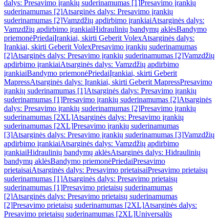
dalys: Presavimo įrankių suderinamumas [1]
Presavimo įrankių
suderinamumas [2]
Atsarginės dalys: Presavimo įrankių
suderinamumas [2]
Vamzdžių apdirbimo įrankiai
Atsarginės dalys:
Vamzdžių apdirbimo įrankiai
Hidraulinių bandymų aklės
Bandymo
priemonė
Priedai
Įrankiai, skirti Geberit Volex
Atsarginės dalys:
Įrankiai, skirti Geberit Volex
Presavimo įrankių suderinamumas
[2]
Atsarginės dalys: Presavimo įrankių suderinamumas [2]
Vamzdžių
apdirbimo įrankiai
Atsarginės dalys: Vamzdžių apdirbimo
įrankiai
Bandymo priemonė
Priedai
Įrankiai, skirti Geberit
Mapress
Atsarginės dalys: Įrankiai, skirti Geberit Mapress
Presavimo
įrankių suderinamumas [1]
Atsarginės dalys: Presavimo įrankių
suderinamumas [1]
Presavimo įrankių suderinamumas [2]
Atsarginės
dalys: Presavimo įrankių suderinamumas [2]
Presavimo įrankių
suderinamumas [2XL]
Atsarginės dalys: Presavimo įrankių
suderinamumas [2XL]
Presavimo įrankių suderinamumas
[3]
Atsarginės dalys: Presavimo įrankių suderinamumas [3]
Vamzdžių
apdirbimo įrankiai
Atsarginės dalys: Vamzdžių apdirbimo
įrankiai
Hidraulinių bandymų aklės
Atsarginės dalys: Hidraulinių
bandymų aklės
Bandymo priemonė
Priedai
Presavimo
prietaisai
Atsarginės dalys: Presavimo prietaisai
Presavimo prietaisų
suderinamumas [1]
Atsarginės dalys: Presavimo prietaisų
suderinamumas [1]
Presavimo prietaisų suderinamumas
[2]
Atsarginės dalys: Presavimo prietaisų suderinamumas
[2]
Presavimo prietaisų suderinamumas [2XL]
Atsarginės dalys:
Presavimo prietaisų suderinamumas [2XL]
Universalūs