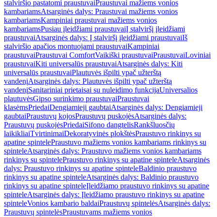
stalviršio pastatomi praustuvai
Praustuvai mažiems vonios
kambariams
Atsarginės dalys: Praustuvai mažiems vonios
kambariams
Kampiniai praustuvai mažiems vonios
kambariams
Pusiau įleidžiami praustuvai
Į stalviršį įleidžiami
praustuvai
Atsarginės dalys: Į stalviršį įleidžiami praustuvai
Iš
stalviršio apačios montuojami praustuvai
Kampiniai
praustuvai
Praustuvai Comfort
Vaikiški praustuvai
Praustuvai
Loviniai
praustuvai
Kiti universalūs praustuvai
Atsarginės dalys: Kiti
universalūs praustuvai
Plautuvės išpilti ypač užterštą
vandenį
Atsarginės dalys: Plautuvės išpilti ypač užterštą
vandenį
Sanitariniai prietaisai su nuleidimo funkcija
Universalios
plautuvės
Gipso surinkimo praustuvai
Praustuvai
klasėms
Priedai
Dengiamieji gaubtai
Atsarginės dalys: Dengiamieji
gaubtai
Praustuvų kojos
Praustuvų puskojės
Atsarginės dalys:
Praustuvų puskojės
Priedai
Sifono dangtelis
Rankšluosčių
laikikliai
Tvirtinimai
Dekoratyvinės plokštės
Praustuvo rinkinys su
apatine spintele
Praustuvo mažiems vonios kambariams rinkinys su
spintele
Atsarginės dalys: Praustuvo mažiems vonios kambariams
rinkinys su spintele
Praustuvo rinkinys su apatine spintele
Atsarginės
dalys: Praustuvo rinkinys su apatine spintele
Baldinio praustuvo
rinkinys su apatine spintele
Atsarginės dalys: Baldinio praustuvo
rinkinys su apatine spintele
Įleidžiamo praustuvo rinkinys su apatine
spintele
Atsarginės dalys: Įleidžiamo praustuvo rinkinys su apatine
spintele
Vonios kambario baldai
Praustuvų spintelės
Atsarginės dalys:
Praustuvų spintelės
Praustuvams mažiems vonios