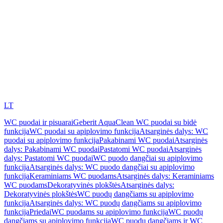
LT
WC puodai ir pisuarai
Geberit AquaClean WC puodai su bidė
funkcija
WC puodai su apiplovimo funkcija
Atsarginės dalys: WC
puodai su apiplovimo funkcija
Pakabinami WC puodai
Atsarginės
dalys: Pakabinami WC puodai
Pastatomi WC puodai
Atsarginės
dalys: Pastatomi WC puodai
WC puodo dangčiai su apiplovimo
funkcija
Atsarginės dalys: WC puodo dangčiai su apiplovimo
funkcija
Keraminiams WC puodams
Atsarginės dalys: Keraminiams
WC puodams
Dekoratyvinės plokštės
Atsarginės dalys:
Dekoratyvinės plokštės
WC puodų dangčiams su apiplovimo
funkcija
Atsarginės dalys: WC puodų dangčiams su apiplovimo
funkcija
Priedai
WC puodams su apiplovimo funkcija
WC puodų
dangčiams su apiplovimo funkcija
WC puodų dangčiams ir WC