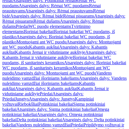
rėmai
Atsarginės dalys: Potinkiniai rėmai
Rėmai WC
puodams
Atsarginės dalys: Rėmai WC puodams
Rėmai
praustuvams
Atsarginės dalys: Rėmai praustuvams
Rėmai
bidė
Atsarginės dalys: Rėmai bidė
Rėmai pisuarams
Atsarginės dalys:
Rėmai pisuarams
Rėmai dušams
Atsarginės dalys: Rėmai
dušams
Priedai
WC puodų elementams
Tvirtinimo
elementams
Išoriniai bakeliai
Išoriniai bakeliai WC puodams, iš
plastiko
Atsarginės dalys: Išoriniai bakeliai WC puodams, iš
plastiko
Montuojami ant WC puodų
Atsarginės dalys: Montuojami
ant WC puodų
Kabantis aukštai
Atsarginės dalys: Kabantis
aukštai
Kabantis žemai ir vidutiniame aukštyje
Atsarginės dalys:
Kabantis žemai ir vidutiniame aukštyje
Išoriniai bakeliai WC
puodams, iš sanitarinės keramikos
Atsarginės dalys: Išoriniai bakeliai
WC puodams, iš sanitarinės keramikos
Montuojami ant WC
puodų
Atsarginės dalys: Montuojami ant WC puodų
Vandens
nuleidimo vamzdžiai išoriniams bakeliams
Atsarginės dalys: Vandens
nuleidimo vamzdžiai išoriniams bakeliams
Kabantis
aukštai
Atsarginės dalys: Kabantis aukštai
Kabantis žemai ir
vidutiniame aukštyje
Priedai
Atsarginės dalys:
Priedai
Jungtys
Atsarginės dalys: Jungtys
Kampiniai
vožtuvai
Riebokšliai
Potinkiniai bakeliai
Sigma potinkiniai
bakeliai
Atsarginės dalys: Sigma potinkiniai bakeliai
Omega
potinkiniai bakeliai
Atsarginės dalys: Omega potinkiniai
bakeliai
Delta potinkiniai bakeliai
Atsarginės dalys: Delta potinkiniai
bakeliai
Vandens nuleidimo vamzdžiai
Priedai
Pripildymo vožtuvai ir