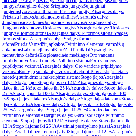
medžiagas
Atsarginės dalys: Adapteriai į kitas medžiagas
Srieginės
jungtys
Atsarginės dalys: Srieginės jungtys
Sujungimai
jungėmis
Įvorės su antbriauniu
Prietaisų jungtys
Atsarginės dalys:
Prietaisų jungtys
Jungiamosios alkūnės
Atsarginės dalys:
Jungiamosios alkūnės
Jungiamosios movos
Atsarginės dalys:
Jungiamosios movos
Tiesiosios jungtys
Atsarginės dalys: Tiesiosios
jungtys
P-formos sifonai
Atsarginės dalys: P-formos sifonai
Sraigės
formos sifonai
Atsarginės dalys: Sraigės formos
sifonai
Priedai
Vamzdžių apkabos
Tvirtinimo elementai vamzdžių
apkaboms
Laikantieji loviai
Kamščiai
Tarpikliai
Apsauginės
montavimo dėžutės
Eksploatacinės medžiagos
Oro vandens
pripildymo vožtuvai nuotekų šalinimo sistemai
Oro vandens
pripildymo vožtuvai
Atsarginės dalys: Oro vandens pripildymo
vožtuvai
Energiją sulaikantys vožtuvai
Geberit Pluvia stogo lietaus
nuotekų surinkimo ir nukreipimo sistema
Stogo įlajos
Atsarginės
dalys: Stogo įlajos
Stogo įlajos iki 12 l/s
Atsarginės dalys: Stogo
įlajos iki 12 l/s
Stogo įlajos iki 25 l/s
Atsarginės dalys: Stogo įlajos iki
25 l/s
Stogo įlajos iki 100 l/s
Atsarginės dalys: Stogo įlajos iki 100
l/s
Stogo įlajos latakams
Atsarginės dalys: Stogo įlajos latakams
Stogo
įlajos iki 12 l/s
Atsarginės dalys: Stogo įlajos iki 12 l/s
Stogo įlajos iki
25 l/s
Atsarginės dalys: Stogo įlajos iki 25 l/s
Garo izoliacijos
tvirtinimo elementai
Atsarginės dalys: Garo izoliacijos tvirtinimo
elementai
Stogo įlajoms iki 12 l/s
Atsarginės dalys: Stogo įlajoms iki
12 l/s
Stogo įlajoms iki 25 l/s
Avariniai persipylimo įtaisai
Atsarginės
dalys: Avariniai persipylimo įtaisai
Stogo įlajoms iki 12 l/s
Atsarginės