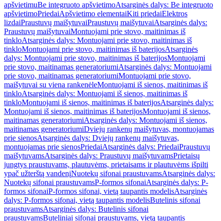
apšvietimu
Be integruoto apšvietimo
Atsarginės dalys: Be integruoto
apšvietimo
Priedai
Apšvietimo elementai
Kiti priedai
Elektros
lizdai
Praustuvų maišytuvai
Praustuvų maišytuvai
Atsarginės dalys:
Praustuvų maišytuvai
Montuojami prie stovo, maitinimas iš
tinklo
Atsarginės dalys: Montuojami prie stovo, maitinimas iš
tinklo
Montuojami prie stovo, maitinimas iš baterijos
Atsarginės
dalys: Montuojami prie stovo, maitinimas iš baterijos
Montuojami
prie stovo, maitinamas generatoriumi
Atsarginės dalys: Montuojami
prie stovo, maitinamas generatoriumi
Montuojami prie stovo,
maišytuvai su viena rankenėle
Montuojami iš sienos, maitinimas iš
tinklo
Atsarginės dalys: Montuojami iš sienos, maitinimas iš
tinklo
Montuojami iš sienos, maitinimas iš baterijos
Atsarginės dalys:
Montuojami iš sienos, maitinimas iš baterijos
Montuojami iš sienos,
maitinamas generatoriumi
Atsarginės dalys: Montuojami iš sienos,
maitinamas generatoriumi
Dviejų rankenų maišytuvas, montuojamas
prie sienos
Atsarginės dalys: Dviejų rankenų maišytuvas,
montuojamas prie sienos
Priedai
Atsarginės dalys: Priedai
Praustuvų
maišytuvams
Atsarginės dalys: Praustuvų maišytuvams
Prietaisų
jungtys praustuvams, plautuvėms, prietaisams ir plautuvėms išpilti
ypač užterštą vandenį
Nuotekų sifonai praustuvams
Atsarginės dalys:
Nuotekų sifonai praustuvams
P-formos sifonai
Atsarginės dalys: P-
formos sifonai
P-formos sifonai, vietą taupantis modelis
Atsarginės
dalys: P-formos sifonai, vietą taupantis modelis
Butelinis sifonai
praustuvams
Atsarginės dalys: Butelinis sifonai
praustuvams
Buteliniai sifonai praustuvams, vietą taupantis