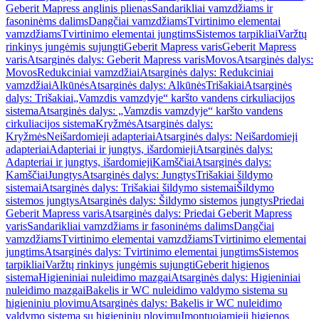
Geberit Mapress anglinis plienas
Sandarikliai vamzdžiams ir
fasoninėms dalims
Dangčiai vamzdžiams
Tvirtinimo elementai
vamzdžiams
Tvirtinimo elementai jungtims
Sistemos tarpikliai
Varžtų
rinkinys jungėmis sujungti
Geberit Mapress varis
Geberit Mapress
varis
Atsarginės dalys: Geberit Mapress varis
Movos
Atsarginės dalys:
Movos
Redukciniai vamzdžiai
Atsarginės dalys: Redukciniai
vamzdžiai
Alkūnės
Atsarginės dalys: Alkūnės
Trišakiai
Atsarginės
dalys: Trišakiai
„Vamzdis vamzdyje“ karšto vandens cirkuliacijos
sistema
Atsarginės dalys: „Vamzdis vamzdyje“ karšto vandens
cirkuliacijos sistema
Kryžmės
Atsarginės dalys:
Kryžmės
Neišardomieji adapteriai
Atsarginės dalys: Neišardomieji
adapteriai
Adapteriai ir jungtys, išardomieji
Atsarginės dalys:
Adapteriai ir jungtys, išardomieji
Kamščiai
Atsarginės dalys:
Kamščiai
Jungtys
Atsarginės dalys: Jungtys
Trišakiai šildymo
sistemai
Atsarginės dalys: Trišakiai šildymo sistemai
Šildymo
sistemos jungtys
Atsarginės dalys: Šildymo sistemos jungtys
Priedai
Geberit Mapress varis
Atsarginės dalys: Priedai Geberit Mapress
varis
Sandarikliai vamzdžiams ir fasoninėms dalims
Dangčiai
vamzdžiams
Tvirtinimo elementai vamzdžiams
Tvirtinimo elementai
jungtims
Atsarginės dalys: Tvirtinimo elementai jungtims
Sistemos
tarpikliai
Varžtų rinkinys jungėmis sujungti
Geberit higienos
sistema
Higieniniai nuleidimo mazgai
Atsarginės dalys: Higieniniai
nuleidimo mazgai
Bakelis ir WC nuleidimo valdymo sistema su
higieniniu plovimu
Atsarginės dalys: Bakelis ir WC nuleidimo
valdymo sistema su higieniniu plovimu
Įmontuojamieji higienos