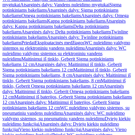
mygtukai
Atsarginės dalys: Vandens nuleidimo mygtukai
Sigma
potinkiniams bakeliams
Atsarginės dalys: Sigma potinkiniams
bakeliams
Omega potinkiniams bakeliams
Atsarginės dalys: Omega
potinkiniams bakeliams
Kappa potinkiniams bakeliams
Atsarginės
dalys: Kappa potinkiniams bakeliams
Delta potinkiniams
bakeliams
Atsarginės dalys: Delta potinkiniams bakeliams
Twinline
potinkiniams bakeliams
Atsarginės dalys: Twinline potinkiniams
bakeliams
Priedai
Eksploatacinės medžiagos
WC nuleidimo valdymo
sistemos su elektroniniu vandens nuleidimu
Atsarginės dalys: WC
nuleidimo valdymo sistemos su elektroniniu vandens
nuleidimu
Maitinimui iš tinklo, Geberit Sigma potinkiniams
bakeliams 12 cm
Atsarginės dalys: Maitinimui iš tinklo, Geberit
Sigma potinkiniams bakeliams 12 cm
Maitinimui iš tinklo, Geberit
Sigma potinkiniams bakeliams, 8 cm
Atsarginės dalys: Maitinimui iš
tinklo, Geberit Sigma potinkiniams bakeliams, 8 cm
Maitinimui iš
tinklo, Geberit Omega potinkiniams bakeliams 12 cm
Atsarginės
dalys: Maitinimui iš tinklo, Geberit Omega potinkiniams bakeliams
12 cm
Maitinimui iš baterijos, Geberit Sigma potinkiniams bakeliams
12 cm
Atsarginės dalys: Maitinimui iš baterijos, Geberit Sigma
potinkiniams bakeliams 12 cm
WC nuleidimo valdymo sistemos, su
pneumatiniu vandens nuleidimu
Atsarginės dalys: WC nuleidimo
valdymo sistemos, su pneumatiniu vandens nuleidimu
Dviejų kiekių
nuleidimo funkcijai
Atsarginės dalys: Dviejų kiekių nuleidimo
funkcijai
Vieno kiekio nuleidimo funkcijai
Atsarginės dalys: Vieno
kiekio nuleidimo funkcijai
Priedai WC nuleidimo valdymo