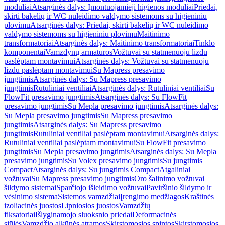
moduliai
Atsarginės dalys: Įmontuojamieji higienos moduliai
Priedai,
skirti bakelių ir WC nuleidimo valdymo sistemoms su higieniniu
plovimu
Atsarginės dalys: Priedai, skirti bakelių ir WC nuleidimo
valdymo sistemoms su higieniniu plovimu
Maitinimo
transformatoriai
Atsarginės dalys: Maitinimo transformatoriai
Tinklo
komponentai
Vamzdynų armatūros
Vožtuvai su statmenuoju lizdu
paslėptam montavimui
Atsarginės dalys: Vožtuvai su statmenuoju
lizdu paslėptam montavimui
Su Mapress presavimo
jungtimis
Atsarginės dalys: Su Mapress presavimo
jungtimis
Rutuliniai ventiliai
Atsarginės dalys: Rutuliniai ventiliai
Su
FlowFit presavimo jungtimis
Atsarginės dalys: Su FlowFit
presavimo jungtimis
Su Mepla presavimo jungtimis
Atsarginės dalys:
Su Mepla presavimo jungtimis
Su Mapress presavimo
jungtimis
Atsarginės dalys: Su Mapress presavimo
jungtimis
Rutuliniai ventiliai paslėptam montavimui
Atsarginės dalys:
Rutuliniai ventiliai paslėptam montavimui
Su FlowFit presavimo
jungtimis
Su Mepla presavimo jungtimis
Atsarginės dalys: Su Mepla
presavimo jungtimis
Su Volex presavimo jungtimis
Su jungtimis
Compact
Atsarginės dalys: Su jungtimis Compact
Atgaliniai
vožtuvai
Su Mapress presavimo jungtimis
Oro šalinimo vožtuvai
šildymo sistemai
Sparčiojo išleidimo vožtuvai
Paviršinio šildymo ir
vėsinimo sistema
Sistemos vamzdžiai
Įrengimo medžiagos
Kraštinės
izoliacinės juostos
Lipniosios juostos
Vamzdžių
fiksatoriai
Išlyginamojo sluoksnio priedai
Deformacinės
siūlės
Vamzdžio alkūnės atramos
Skirstomosios spintos
Skirstomosios