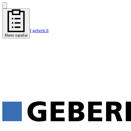
Į geberit.lt
Mano sąrašai