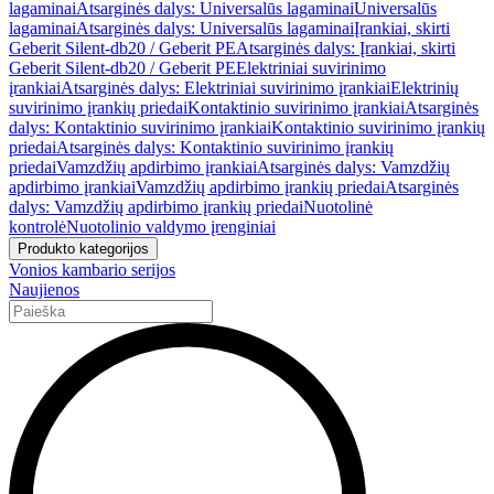
lagaminai
Atsarginės dalys: Universalūs lagaminai
Universalūs
lagaminai
Atsarginės dalys: Universalūs lagaminai
Įrankiai, skirti
Geberit Silent-db20 / Geberit PE
Atsarginės dalys: Įrankiai, skirti
Geberit Silent-db20 / Geberit PE
Elektriniai suvirinimo
įrankiai
Atsarginės dalys: Elektriniai suvirinimo įrankiai
Elektrinių
suvirinimo įrankių priedai
Kontaktinio suvirinimo įrankiai
Atsarginės
dalys: Kontaktinio suvirinimo įrankiai
Kontaktinio suvirinimo įrankių
priedai
Atsarginės dalys: Kontaktinio suvirinimo įrankių
priedai
Vamzdžių apdirbimo įrankiai
Atsarginės dalys: Vamzdžių
apdirbimo įrankiai
Vamzdžių apdirbimo įrankių priedai
Atsarginės
dalys: Vamzdžių apdirbimo įrankių priedai
Nuotolinė
kontrolė
Nuotolinio valdymo įrenginiai
Produkto kategorijos
Vonios kambario serijos
Naujienos