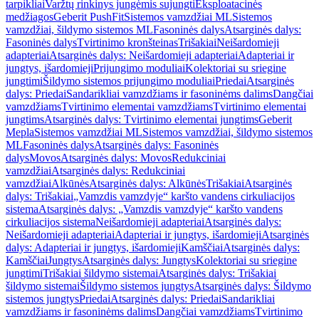
tarpikliai
Varžtų rinkinys jungėmis sujungti
Eksploatacinės
medžiagos
Geberit PushFit
Sistemos vamzdžiai ML
Sistemos
vamzdžiai, šildymo sistemos ML
Fasoninės dalys
Atsarginės dalys:
Fasoninės dalys
Tvirtinimo kronšteinas
Trišakiai
Neišardomieji
adapteriai
Atsarginės dalys: Neišardomieji adapteriai
Adapteriai ir
jungtys, išardomieji
Prijungimo moduliai
Kolektoriai su sriegine
jungtimi
Šildymo sistemos prijungimo moduliai
Priedai
Atsarginės
dalys: Priedai
Sandarikliai vamzdžiams ir fasoninėms dalims
Dangčiai
vamzdžiams
Tvirtinimo elementai vamzdžiams
Tvirtinimo elementai
jungtims
Atsarginės dalys: Tvirtinimo elementai jungtims
Geberit
Mepla
Sistemos vamzdžiai ML
Sistemos vamzdžiai, šildymo sistemos
ML
Fasoninės dalys
Atsarginės dalys: Fasoninės
dalys
Movos
Atsarginės dalys: Movos
Redukciniai
vamzdžiai
Atsarginės dalys: Redukciniai
vamzdžiai
Alkūnės
Atsarginės dalys: Alkūnės
Trišakiai
Atsarginės
dalys: Trišakiai
„Vamzdis vamzdyje“ karšto vandens cirkuliacijos
sistema
Atsarginės dalys: „Vamzdis vamzdyje“ karšto vandens
cirkuliacijos sistema
Neišardomieji adapteriai
Atsarginės dalys:
Neišardomieji adapteriai
Adapteriai ir jungtys, išardomieji
Atsarginės
dalys: Adapteriai ir jungtys, išardomieji
Kamščiai
Atsarginės dalys:
Kamščiai
Jungtys
Atsarginės dalys: Jungtys
Kolektoriai su sriegine
jungtimi
Trišakiai šildymo sistemai
Atsarginės dalys: Trišakiai
šildymo sistemai
Šildymo sistemos jungtys
Atsarginės dalys: Šildymo
sistemos jungtys
Priedai
Atsarginės dalys: Priedai
Sandarikliai
vamzdžiams ir fasoninėms dalims
Dangčiai vamzdžiams
Tvirtinimo