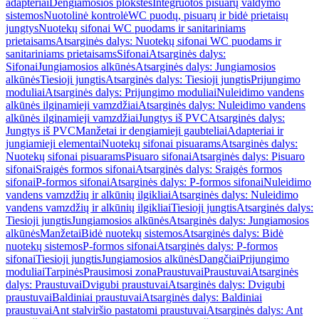
adapteriai
Dengiamosios plokštės
Integruotos pisuarų valdymo
sistemos
Nuotolinė kontrolė
WC puodų, pisuarų ir bidė prietaisų
jungtys
Nuotekų sifonai WC puodams ir sanitariniams
prietaisams
Atsarginės dalys: Nuotekų sifonai WC puodams ir
sanitariniams prietaisams
Sifonai
Atsarginės dalys:
Sifonai
Jungiamosios alkūnės
Atsarginės dalys: Jungiamosios
alkūnės
Tiesioji jungtis
Atsarginės dalys: Tiesioji jungtis
Prijungimo
moduliai
Atsarginės dalys: Prijungimo moduliai
Nuleidimo vandens
alkūnės ilginamieji vamzdžiai
Atsarginės dalys: Nuleidimo vandens
alkūnės ilginamieji vamzdžiai
Jungtys iš PVC
Atsarginės dalys:
Jungtys iš PVC
Manžetai ir dengiamieji gaubteliai
Adapteriai ir
jungiamieji elementai
Nuotekų sifonai pisuarams
Atsarginės dalys:
Nuotekų sifonai pisuarams
Pisuaro sifonai
Atsarginės dalys: Pisuaro
sifonai
Sraigės formos sifonai
Atsarginės dalys: Sraigės formos
sifonai
P-formos sifonai
Atsarginės dalys: P-formos sifonai
Nuleidimo
vandens vamzdžių ir alkūnių ilgikliai
Atsarginės dalys: Nuleidimo
vandens vamzdžių ir alkūnių ilgikliai
Tiesioji jungtis
Atsarginės dalys:
Tiesioji jungtis
Jungiamosios alkūnės
Atsarginės dalys: Jungiamosios
alkūnės
Manžetai
Bidė nuotekų sistemos
Atsarginės dalys: Bidė
nuotekų sistemos
P-formos sifonai
Atsarginės dalys: P-formos
sifonai
Tiesioji jungtis
Jungiamosios alkūnės
Dangčiai
Prijungimo
moduliai
Tarpinės
Prausimosi zona
Praustuvai
Praustuvai
Atsarginės
dalys: Praustuvai
Dvigubi praustuvai
Atsarginės dalys: Dvigubi
praustuvai
Baldiniai praustuvai
Atsarginės dalys: Baldiniai
praustuvai
Ant stalviršio pastatomi praustuvai
Atsarginės dalys: Ant