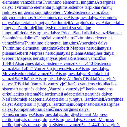
elementai vamzdžiams
Tvirtinimo elementai jungtims
Atsarginės
dalys: Tvirtinimo elementai jungtims
Sistemos tarpikliai
Varžtų
rinkinys jungėmis sujungti
Geberit Volex
Sistemos vamzdžiai,
šildymo sistemos SL
Fasoninės dalys
Atsarginės dalys: Fasoninės
dalys
Adapteriai ir jungtys, išardomieji
Atsarginės dalys: Adapteriai ir
jungtys, išardomieji
Jungtys
Kolektoriai su sriegine
jungtimi
Priedai
Atsarginės dalys: Priedai
Sandarikliai vamzdžiams ir
fasoninėms dalims
Dangčiai vamzdžiams
Tvirtinimo elementai
vamzdžiams
Tvirtinimo elementai jungtims
Atsarginės dalys:
Tvirtinimo elementai jungtims
Geberit Mapress nerūdijantysis
plienas
Geberit Mapress nerūdijantysis plienas
Atsarginės dalys:
Geberit Mapress nerūdijantysis plienas
Sistemos vamzdžiai
1.4401
Atsarginės dalys: Sistemos vamzdžiai 1.4401
Sistemos
vamzdžiai 1.4521
Vamzdžių įmovos
Movos
Atsarginės dalys:
Movos
Redukciniai vamzdžiai
Atsarginės dalys: Redukciniai
vamzdžiai
Alkūnės
Atsarginės dalys: Alkūnės
Trišakiai
Atsarginės
dalys: Trišakiai
„Vamzdis vamzdyje“ karšto vandens cirkuliacijos
sistema
Atsarginės dalys: „Vamzdis vamzdyje“ karšto vandens
cirkuliacijos sistema
Neišardomieji adapteriai
Atsarginės dalys:
Neišardomieji adapteriai
Adapteriai ir jungtys, išardomieji
Atsarginės
dalys: Adapteriai ir jungtys, išardomieji
Kompensatoriai
Atsarginės
dalys: Kompensatoriai
Kamščiai
Atsarginės dalys:
Kamščiai
Jungtys
Atsarginės dalys: Jungtys
Geberit Mapress
nerūdijantysis plienas, dujos
Atsarginės dalys: Geberit Mapress
nerūdijantysis plienas, dujos
Sistemos vamzdžiai 1.4401
Atsarginės