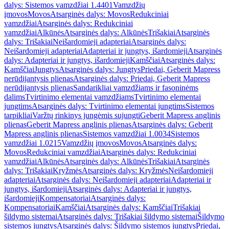
dalys: Sistemos vamzdžiai 1.4401
Vamzdžių
įmovos
Movos
Atsarginės dalys: Movos
Redukciniai
vamzdžiai
Atsarginės dalys: Redukciniai
vamzdžiai
Alkūnės
Atsarginės dalys: Alkūnės
Trišakiai
Atsarginės
dalys: Trišakiai
Neišardomieji adapteriai
Atsarginės dalys:
Neišardomieji adapteriai
Adapteriai ir jungtys, išardomieji
Atsarginės
dalys: Adapteriai ir jungtys, išardomieji
Kamščiai
Atsarginės dalys:
Kamščiai
Jungtys
Atsarginės dalys: Jungtys
Priedai, Geberit Mapress
nerūdijantysis plienas
Atsarginės dalys: Priedai, Geberit Mapress
nerūdijantysis plienas
Sandarikliai vamzdžiams ir fasoninėms
dalims
Tvirtinimo elementai vamzdžiams
Tvirtinimo elementai
jungtims
Atsarginės dalys: Tvirtinimo elementai jungtims
Sistemos
tarpikliai
Varžtų rinkinys jungėmis sujungti
Geberit Mapress anglinis
plienas
Geberit Mapress anglinis plienas
Atsarginės dalys: Geberit
Mapress anglinis plienas
Sistemos vamzdžiai 1.0034
Sistemos
vamzdžiai 1.0215
Vamzdžių įmovos
Movos
Atsarginės dalys:
Movos
Redukciniai vamzdžiai
Atsarginės dalys: Redukciniai
vamzdžiai
Alkūnės
Atsarginės dalys: Alkūnės
Trišakiai
Atsarginės
dalys: Trišakiai
Kryžmės
Atsarginės dalys: Kryžmės
Neišardomieji
adapteriai
Atsarginės dalys: Neišardomieji adapteriai
Adapteriai ir
jungtys, išardomieji
Atsarginės dalys: Adapteriai ir jungtys,
išardomieji
Kompensatoriai
Atsarginės dalys:
Kompensatoriai
Kamščiai
Atsarginės dalys: Kamščiai
Trišakiai
šildymo sistemai
Atsarginės dalys: Trišakiai šildymo sistemai
Šildymo
sistemos jungtys
Atsarginės dalys: Šildymo sistemos jungtys
Priedai,