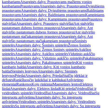
kambariams
Atsarginės dalys: Praustuvams mažiems vonios
kambariams
Praustuvams
Atsarginės dalys: Praustuvams
Dvigubiems
praustuvams
Atsarginės dalys: Dvigubiems praustuvams
Baldiniams
praustuvams
Atsarginės dalys: Baldiniams praustuvams
Kampiniams
praustuvams
Atsarginės dalys: Kampiniams praustuvams
Praustuvų
stalviršiai
Atsarginės dalys: Praustuvų stalviršiai
Ant stalviršio
pastatomam dubens formos praustuvui
Atsarginės dalys: Ant
stalviršio pastatomam dubens formos praustuvui
Ant stalviršio
pastatomam stačiakampiam praustuvui
Atsarginės dalys: Ant
stalviršio pastatomam stačiakampiam praustuvui
Šoninės
spintelės
Atsarginės dalys: Šoninės spintelės
Žemos šoninės
spintelės
Atsarginės dalys: Žemos šoninės spintelės
Aukštos
spintelės
Atsarginės dalys: Aukštos spintelės
Vidutinio aukščio
spintelės
Atsarginės dalys: Vidutinio aukščio spintelės
Pakabinamos
spintelės
Atsarginės dalys: Pakabinamos spintelės
Kiti vonios
kambario baldai
Atsarginės dalys: Kiti vonios kambario
baldai
Sieninės lentynos
Atsarginės dalys: Sieninės
lentynos
Priedai
Atsarginės dalys: Priedai
Stalčių įdėklai ir
dėžutės
Rankšluosčių laikikliai ir kabliukai
Apšvietimo
elementai
Rankenos
Kojų rinkiniai
Magnetinės lentos
Elektros
lizdai
Atsarginės dalys: Elektros lizdai
Kiti priedai
Veidrodžiai ir
veidrodinės spintelės
Veidrodžiai
Atsarginės dalys: Veidrodžiai
Su
integruotu apšvietimu
Atsarginės dalys: Su integruotu
apšvietimu
Veidrodinės spintelės
Atsarginės dalys: Veidrodinės
spintelės
Su integruotu apšvietimu
Atsarginės dalys: Su integruotu