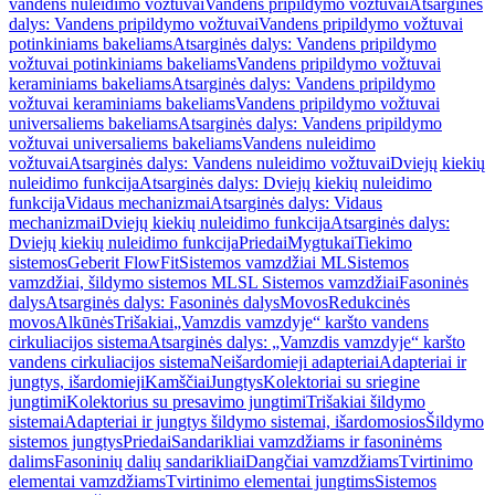
vandens nuleidimo vožtuvai
Vandens pripildymo vožtuvai
Atsarginės
dalys: Vandens pripildymo vožtuvai
Vandens pripildymo vožtuvai
potinkiniams bakeliams
Atsarginės dalys: Vandens pripildymo
vožtuvai potinkiniams bakeliams
Vandens pripildymo vožtuvai
keraminiams bakeliams
Atsarginės dalys: Vandens pripildymo
vožtuvai keraminiams bakeliams
Vandens pripildymo vožtuvai
universaliems bakeliams
Atsarginės dalys: Vandens pripildymo
vožtuvai universaliems bakeliams
Vandens nuleidimo
vožtuvai
Atsarginės dalys: Vandens nuleidimo vožtuvai
Dviejų kiekių
nuleidimo funkcija
Atsarginės dalys: Dviejų kiekių nuleidimo
funkcija
Vidaus mechanizmai
Atsarginės dalys: Vidaus
mechanizmai
Dviejų kiekių nuleidimo funkcija
Atsarginės dalys:
Dviejų kiekių nuleidimo funkcija
Priedai
Mygtukai
Tiekimo
sistemos
Geberit FlowFit
Sistemos vamzdžiai ML
Sistemos
vamzdžiai, šildymo sistemos ML
SL Sistemos vamzdžiai
Fasoninės
dalys
Atsarginės dalys: Fasoninės dalys
Movos
Redukcinės
movos
Alkūnės
Trišakiai
„Vamzdis vamzdyje“ karšto vandens
cirkuliacijos sistema
Atsarginės dalys: „Vamzdis vamzdyje“ karšto
vandens cirkuliacijos sistema
Neišardomieji adapteriai
Adapteriai ir
jungtys, išardomieji
Kamščiai
Jungtys
Kolektoriai su sriegine
jungtimi
Kolektorius su presavimo jungtimi
Trišakiai šildymo
sistemai
Adapteriai ir jungtys šildymo sistemai, išardomosios
Šildymo
sistemos jungtys
Priedai
Sandarikliai vamzdžiams ir fasoninėms
dalims
Fasoninių dalių sandarikliai
Dangčiai vamzdžiams
Tvirtinimo
elementai vamzdžiams
Tvirtinimo elementai jungtims
Sistemos