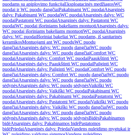
puodams su apiplovimo funkcija
Eksploatacinės medžiagos
WC
puodai ir WC puodų dangčiai
Pakabinami WC puodai
Atsarginės
dalys: Pakabinami WC puodai
WC puodai
Atsarginės dalys: WC
puodai
Pastatomi WC puodai
Atsarginės dalys: Pastatomi WC
puodai
WC puodai išoriniams bakeliams montuoti
Atsarginės dalys:
WC puodai išoriniams bakeliams montuoti
WC puodai
Atsarginės
dalys: WC puodai
Išoriniai bakeliai WC puodams, iš sanitarinės
keramikos
Montuojami ant WC puodų
WC puodų
dangčiai
Atsarginės dalys: WC puodų dangčiai
WC puodų
dangčiai
Atsarginės dalys: WC puodų dangčiai
Comfort WC
puodai
Atsarginės dalys: Comfort WC puodai
Paaukštinti WC
puodai
Atsarginės dalys: Paaukštinti WC puodai
Pailginti WC
puodai
Atsarginės dalys: Pailginti WC puodai
Comfort WC puodų
dangčiai
Atsarginės dalys: Comfort WC puodų dangčiai
WC puodų
dangčiai
Atsarginės dalys: WC puodų dangčiai
WC puodų
sėdynės
Atsarginės dalys: WC puodų sėdynės
Vaikiški WC
puodai
Atsarginės dalys: Vaikiški WC puodai
Pakabinami WC
puodai
Atsarginės dalys: Pakabinami WC puodai
Pastatomi WC
puodai
Atsarginės dalys: Pastatomi WC puodai
Vaikiški WC puodų
dangčiai
Atsarginės dalys: Vaikiški WC puodų dangčiai
WC puodų
dangčiai
Atsarginės dalys: WC puodų dangčiai
WC puodų
sėdynės
Atsarginės dalys: WC puodų sėdynės
Bidės
Pakabinamos
bidė
Atsarginės dalys: Pakabinamos bidė
Pastatomos
bidė
Priedai
Atsarginės dalys: Priedai
Vandens nuleidimo mygtukai ir
WC nuleidimo valdymo sistemos
Vandens nuleidimo