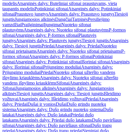
modelis
Atsarginės dalys: Buteliniai sifonai praustuvams, vietą
taupantis modelis
Potinkiniai sifonai
Atsarginės dalys: Potinkiniai
sifonai
Praustuvo jungtys
Atsarginės dalys: Praustuvo jungtys
Tiesioji
jungtis
Jungiamosios alkūnės
Dangčiai
Tarpinės
Persiliejimo
vamzdžiai
Prailginimai
Įjungimai
Nuotekų sifonai
plautuvėms
Atsarginės dalys: Nuotekų sifonai plautuvėms
P-formos
sifonai
Atsarginės dalys: P-formos sifonai
Plautuvės
jungtys
Atsarginės dalys: Plautuvės jungtys
Tiesioji jungtis
Atsarginės
dalys: Tiesioji jungtis
Priedai
Atsarginės dalys: Priedai
Nuotekų
sifonai prietaisams
Atsarginės dalys: Nuotekų sifonai prietaisams
P-
formos sifonai
Atsarginės dalys: P-formos sifonai
Potinkiniai
sifonai
Atsarginės dalys: Potinkiniai sifonai
Išoriniai sifonai
Atsarginės
dalys: Išoriniai sifonai
Prijungimo moduliai
Atsarginės dalys:
Prijungimo moduliai
Priedai
Nuotekų sifonai užteršto vandens
išpylimo kriauklėms
Atsarginės dalys: Nuotekų sifonai užteršto
vandens išpylimo kriauklėms
Sifonai
Atsarginės dalys:
Sifonai
Jungiamosios alkūnės
Atsarginės dalys: Jungiamosios
alkūnės
Tiesioji jungtis
Atsarginės dalys: Tiesioji jungtis
Išleidimo
vožtuvai
Atsarginės dalys: Išleidimo vožtuvai
Priedai
Atsarginės
dalys: Priedai
Dušai ir vonios
Dušai
Dušo grindų nuotekų
sistema
Atsarginės dalys: Dušo grindų nuotekų sistema
Dušo
latakai
Atsarginės dalys: Dušo latakai
Priedai dušo
latakams
Atsarginės dalys: Priedai dušo latakams
Dušo paviršiaus
sifonai
Atsarginės dalys: Dušo paviršiaus sifonai
Dušo trapų
priedai
Atsarginės dalys: Dušo trapų priedai
Sieniniai dušo