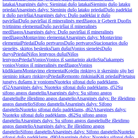
latakai
Atsarginės dalys: Sieniniai dušo latakai
Sieninių dušo latakų
priedai
Atsarginės dalys: Sieninių dušo latakų priedai
Dušo padėklai
ir dušo paviršiai
Atsarginės dalys: Dušo padėklai ir dušo
paviršiai
Dušo paviršiai iš mineralinės medžiagos ir Geberit Duofix
tvirtinimo elementai
Dušo paviršiai iš mineralinės
medžiagos
Atsarginės dalys: Dušo paviršiai iš mineralinės
medžiagos
Montavimo elementai
Atsarginės dalys: Montavimo
elementai
Priedai
Dušo pertvaros
Dušo pertvaros
Stacionarios dušo
sienelės, skirtos beslenksčiam dušui
Vonios sienelės
Dušo
durys
Priedai
Nišos lentynos dušui
Nišos
lentynos
Priedai
Vonios
Vonios iš sanitarinio akrilo
Stačiakampės
vonios
Vonios iš mineralinės medžiagos
Vonios
kūdikiams
Montavimo elementai
Kojelių rinkinys ir skersinių sijų bei
sieninio inkaro rinkinys
Priedai
Remonto rinkiniai
Kiti priedai
Prietaisų
jungtys dušams ir vonioms
Nuotekų sifonai dušo padėklams,
d52
Atsarginės dalys: Nuotekų sifonai dušo padėklams, d52
Su
sifono angos dangteliu
Atsarginės dalys: Su sifono angos
dangteliu
Be išleidimo angos dangtelio
Atsarginės dalys: Be išleidimo
angos dangtelio
Sifono dangtelis
Atsarginės dalys: Sifono
dangtelis
Nuotekų sifonai dušo padėklams, d62
Atsarginės dalys:
Nuotekų sifonai dušo padėklams, d62
Su sifono angos
dangteliu
Atsarginės dalys: Su sifono angos dangteliu
Be išleidimo
angos dangtelio
Atsarginės dalys: Be išleidimo angos
dangtelio
Sifono dangtelis
Atsarginės dalys: Sifono dangtelis
Nuotekų
sifonai dušo padėklams, d90
Atsarginės dalys: Nuotekų sifonai dušo