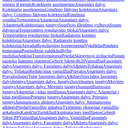
spintos iš metalo
Kolektorių asortimentas
Atsarginės dalys:
Kolektorių asortimentas
Grindinio šildymo kolektoriai
Atsarginės
dalys: Grindinio šildymo kolektoriai
Rutuliniai
ventiliai
Termometrai
Adapteriai
Atsarginės dalys:
Adapteriai
Kolektoriaus jungtys
Sparčiojo išleidimo vožtuvai
Srauto
dalytuvai
Temperatūros reguliavimo blokai
Atsarginės dalys:
Temperatūros reguliavimo blokai
Radiatorių kontūrų
kolektoriai
Atsarginės dalys: Radiatorių kontūrų
kolektoriai
Apvadai
Reguliavimo komponentai
Vykdikliai
Patalpos
termostatai
Pagrindiniai valdikliai
Ryšio
moduliai
Jutikliai
Transformatoriai
Priedai
Skirstytuvo izoliacija
Pastato
nuotekų šalinimo sistemos
Geberit Silent-db20
Vamzdžiai
Fasoninės
dalys
Atsarginės dalys: Fasoninės dalys
Alkūnės
Trišakiai
Atsarginės
dalys: Trišakiai
Redukciniai vamzdžiai
Pravalos
Atsarginės dalys:
Pravalos
SuperTube fasoninės dalys
Alkūnės
Specialios fasoninės
dalys
Jungtys
Atsarginės dalys: Jungtys
Suvirinamos jungtys
Movinės
jungtys
Atsarginės dalys: Movinės jungtys
Suspaudžiamosios
jungtys
Adapteriai į kitas medžiagas
Atsarginės dalys: Adapteriai į
kitas medžiagas
Prietaisų jungtys
Atsarginės dalys: Prietaisų
jungtys
Jungiamosios alkūnės
Atsarginės dalys: Jungiamosios
alkūnės
Priedai
Vamzdžių apkabos
Tvirtinimo elementai vamzdžių
apkaboms
Kamščiai
Tarpikliai
Eksploatacinės medžiagos
Geberit
Silent-PP
Vamzdžiai
Atsarginės dalys: Vamzdžiai
Fasoninės
dalys
Atsarginės dalys: Fasoninės dalys
Alkūnės
Atsarginės dalys:
Alkūnės
Trišakiai
Atsarginės dalys: Trišakiai
Redukciniai