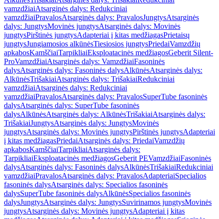
vamzdžiai
Atsarginės dalys: Redukciniai
vamzdžiai
Pravalos
Atsarginės dalys: Pravalos
Jungtys
Atsarginės
dalys: Jungtys
Movinės jungtys
Atsarginės dalys: Movinės
jungtys
Pirštinės jungtys
Adapteriai į kitas medžiagas
Prietaisų
jungtys
Jungiamosios alkūnės
Tiesiosios jungtys
Priedai
Vamzdžių
apkabos
Kamščiai
Tarpikliai
Eksploatacinės medžiagos
Geberit Silent-
Pro
Vamzdžiai
Atsarginės dalys: Vamzdžiai
Fasoninės
dalys
Atsarginės dalys: Fasoninės dalys
Alkūnės
Atsarginės dalys:
Alkūnės
Trišakiai
Atsarginės dalys: Trišakiai
Redukciniai
vamzdžiai
Atsarginės dalys: Redukciniai
vamzdžiai
Pravalos
Atsarginės dalys: Pravalos
SuperTube fasoninės
dalys
Atsarginės dalys: SuperTube fasoninės
dalys
Alkūnės
Atsarginės dalys: Alkūnės
Trišakiai
Atsarginės dalys:
Trišakiai
Jungtys
Atsarginės dalys: Jungtys
Movinės
jungtys
Atsarginės dalys: Movinės jungtys
Pirštinės jungtys
Adapteriai
į kitas medžiagas
Priedai
Atsarginės dalys: Priedai
Vamzdžių
apkabos
Kamščiai
Tarpikliai
Atsarginės dalys:
Tarpikliai
Eksploatacinės medžiagos
Geberit PE
Vamzdžiai
Fasoninės
dalys
Atsarginės dalys: Fasoninės dalys
Alkūnės
Trišakiai
Redukciniai
vamzdžiai
Pravalos
Atsarginės dalys: Pravalos
Adapteriai
Specialios
fasoninės dalys
Atsarginės dalys: Specialios fasoninės
dalys
SuperTube fasoninės dalys
Alkūnės
Specialios fasoninės
dalys
Jungtys
Atsarginės dalys: Jungtys
Suvirinamos jungtys
Movinės
jungtys
Atsarginės dalys: Movinės jungtys
Adapteriai į kitas