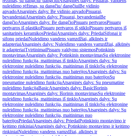
rėžimas, su dangčiu/ dangčiui
Atsarginės dalys: Pisuarai, vandens
nuleidimo rėžimas, su dangčiu/ dangčiui
Be vidinio
apvado
Atsarginės dalys: Be vidinio apvado
Pisuarai,
bevandeniai
Atsarginės dalys: Pisuarai, bevandeniai
Be
dangčio
Atsarginės dalys: Be dangčio
Pisuarų pertvaros
Pisuarų
pertvaros iš plastiko
Pisuarų pertvaros iš stiklo
Pisuarų pertvaros iš
sanitarinės keramikos
Priedai
Atsarginės dalys: Priedai
Sifonai ir
sifonų priedai
Nuleidimo vandens vamzdžiai, alkūnės ir
adapteriai
Atsarginės dalys: Nuleidimo vandens vamzdžiai, alkūnės
ir adapteriai
Tvirtinimai
Pisuarų valdymo sistemos
Potinkinis
montavimas
Atsarginės dalys: Potinkinis montavimas
Su elektronine
nuleidimo funkcija, maitinimas iš tinklo
Atsarginės dalys: Su
elektronine nuleidimo funkcija, maitinimas iš tinklo
Su elektronine
nuleidimo funkcija, maitinimas nuo baterijos
Atsarginės dalys: Su
elektronine nuleidimo funkcija, maitinimas nuo baterijos
Su
pneumatine nuleidimo funkcija
Atsarginės dalys: Su pneumatine
nuleidimo funkcija
Basic
Atsarginės dalys: Basic
Išorinis
montavimas
Atsarginės dalys: Išorinis montavimas
Su elektronine
nuleidimo funkcija, maitinimas iš tinklo
Atsarginės dalys: Su
elektronine nuleidimo funkcija, maitinimas iš tinklo
Su elektronine
nuleidimo funkcija, maitinimas nuo baterijos
Atsarginės dalys: Su
elektronine nuleidimo funkcija, maitinimas nuo
baterijos
Priedai
Atsarginės dalys: Priedai
Potinkinio montavimo ir
keitimo rinkiniai
Atsarginės dalys: Potinkinio montavimo ir keitimo
rinkiniai
Nuleidimo vandens vamzdžiai, alkūnės ir