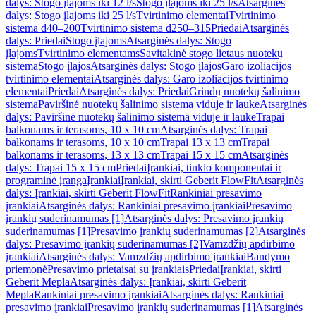
dalys: Stogo įlajoms iki 12 l/s
Stogo įlajoms iki 25 l/s
Atsarginės
dalys: Stogo įlajoms iki 25 l/s
Tvirtinimo elementai
Tvirtinimo
sistema d40–200
Tvirtinimo sistema d250–315
Priedai
Atsarginės
dalys: Priedai
Stogo įlajoms
Atsarginės dalys: Stogo
įlajoms
Tvirtinimo elementams
Savitakinė stogo lietaus nuotekų
sistema
Stogo įlajos
Atsarginės dalys: Stogo įlajos
Garo izoliacijos
tvirtinimo elementai
Atsarginės dalys: Garo izoliacijos tvirtinimo
elementai
Priedai
Atsarginės dalys: Priedai
Grindų nuotekų šalinimo
sistema
Paviršinė nuotekų šalinimo sistema viduje ir lauke
Atsarginės
dalys: Paviršinė nuotekų šalinimo sistema viduje ir lauke
Trapai
balkonams ir terasoms, 10 x 10 cm
Atsarginės dalys: Trapai
balkonams ir terasoms, 10 x 10 cm
Trapai 13 x 13 cm
Trapai
balkonams ir terasoms, 13 x 13 cm
Trapai 15 x 15 cm
Atsarginės
dalys: Trapai 15 x 15 cm
Priedai
Įrankiai, tinklo komponentai ir
programinė įranga
Įrankiai
Įrankiai, skirti Geberit FlowFit
Atsarginės
dalys: Įrankiai, skirti Geberit FlowFit
Rankiniai presavimo
įrankiai
Atsarginės dalys: Rankiniai presavimo įrankiai
Presavimo
įrankių suderinamumas [1]
Atsarginės dalys: Presavimo įrankių
suderinamumas [1]
Presavimo įrankių suderinamumas [2]
Atsarginės
dalys: Presavimo įrankių suderinamumas [2]
Vamzdžių apdirbimo
įrankiai
Atsarginės dalys: Vamzdžių apdirbimo įrankiai
Bandymo
priemonė
Presavimo prietaisai su įrankiais
Priedai
Įrankiai, skirti
Geberit Mepla
Atsarginės dalys: Įrankiai, skirti Geberit
Mepla
Rankiniai presavimo įrankiai
Atsarginės dalys: Rankiniai
presavimo įrankiai
Presavimo įrankių suderinamumas [1]
Atsarginės