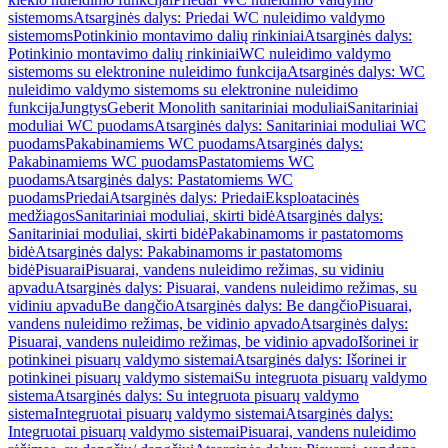
sistemoms
Atsarginės dalys: Priedai WC nuleidimo valdymo
sistemoms
Potinkinio montavimo dalių rinkiniai
Atsarginės dalys:
Potinkinio montavimo dalių rinkiniai
WC nuleidimo valdymo
sistemoms su elektronine nuleidimo funkcija
Atsarginės dalys: WC
nuleidimo valdymo sistemoms su elektronine nuleidimo
funkcija
Jungtys
Geberit Monolith sanitariniai moduliai
Sanitariniai
moduliai WC puodams
Atsarginės dalys: Sanitariniai moduliai WC
puodams
Pakabinamiems WC puodams
Atsarginės dalys:
Pakabinamiems WC puodams
Pastatomiems WC
puodams
Atsarginės dalys: Pastatomiems WC
puodams
Priedai
Atsarginės dalys: Priedai
Eksploatacinės
medžiagos
Sanitariniai moduliai, skirti bidė
Atsarginės dalys:
Sanitariniai moduliai, skirti bidė
Pakabinamoms ir pastatomoms
bidė
Atsarginės dalys: Pakabinamoms ir pastatomoms
bidė
Pisuarai
Pisuarai, vandens nuleidimo režimas, su vidiniu
apvadu
Atsarginės dalys: Pisuarai, vandens nuleidimo režimas, su
vidiniu apvadu
Be dangčio
Atsarginės dalys: Be dangčio
Pisuarai,
vandens nuleidimo režimas, be vidinio apvado
Atsarginės dalys:
Pisuarai, vandens nuleidimo režimas, be vidinio apvado
Išorinei ir
potinkinei pisuarų valdymo sistemai
Atsarginės dalys: Išorinei ir
potinkinei pisuarų valdymo sistemai
Su integruota pisuarų valdymo
sistema
Atsarginės dalys: Su integruota pisuarų valdymo
sistema
Integruotai pisuarų valdymo sistemai
Atsarginės dalys:
Integruotai pisuarų valdymo sistemai
Pisuarai, vandens nuleidimo