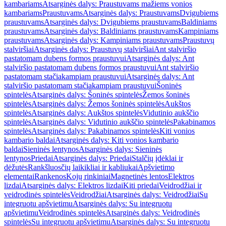
kambariams
Atsarginės dalys: Praustuvams mažiems vonios
kambariams
Praustuvams
Atsarginės dalys: Praustuvams
Dvigubiems
praustuvams
Atsarginės dalys: Dvigubiems praustuvams
Baldiniams
praustuvams
Atsarginės dalys: Baldiniams praustuvams
Kampiniams
praustuvams
Atsarginės dalys: Kampiniams praustuvams
Praustuvų
stalviršiai
Atsarginės dalys: Praustuvų stalviršiai
Ant stalviršio
pastatomam dubens formos praustuvui
Atsarginės dalys: Ant
stalviršio pastatomam dubens formos praustuvui
Ant stalviršio
pastatomam stačiakampiam praustuvui
Atsarginės dalys: Ant
stalviršio pastatomam stačiakampiam praustuvui
Šoninės
spintelės
Atsarginės dalys: Šoninės spintelės
Žemos šoninės
spintelės
Atsarginės dalys: Žemos šoninės spintelės
Aukštos
spintelės
Atsarginės dalys: Aukštos spintelės
Vidutinio aukščio
spintelės
Atsarginės dalys: Vidutinio aukščio spintelės
Pakabinamos
spintelės
Atsarginės dalys: Pakabinamos spintelės
Kiti vonios
kambario baldai
Atsarginės dalys: Kiti vonios kambario
baldai
Sieninės lentynos
Atsarginės dalys: Sieninės
lentynos
Priedai
Atsarginės dalys: Priedai
Stalčių įdėklai ir
dėžutės
Rankšluosčių laikikliai ir kabliukai
Apšvietimo
elementai
Rankenos
Kojų rinkiniai
Magnetinės lentos
Elektros
lizdai
Atsarginės dalys: Elektros lizdai
Kiti priedai
Veidrodžiai ir
veidrodinės spintelės
Veidrodžiai
Atsarginės dalys: Veidrodžiai
Su
integruotu apšvietimu
Atsarginės dalys: Su integruotu
apšvietimu
Veidrodinės spintelės
Atsarginės dalys: Veidrodinės
spintelės
Su integruotu apšvietimu
Atsarginės dalys: Su integruotu