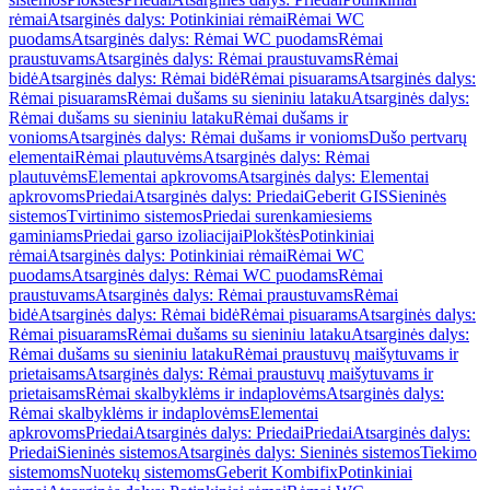
rėmai
Atsarginės dalys: Potinkiniai rėmai
Rėmai WC
puodams
Atsarginės dalys: Rėmai WC puodams
Rėmai
praustuvams
Atsarginės dalys: Rėmai praustuvams
Rėmai
bidė
Atsarginės dalys: Rėmai bidė
Rėmai pisuarams
Atsarginės dalys:
Rėmai pisuarams
Rėmai dušams su sieniniu lataku
Atsarginės dalys:
Rėmai dušams su sieniniu lataku
Rėmai dušams ir
vonioms
Atsarginės dalys: Rėmai dušams ir vonioms
Dušo pertvarų
elementai
Rėmai plautuvėms
Atsarginės dalys: Rėmai
plautuvėms
Elementai apkrovoms
Atsarginės dalys: Elementai
apkrovoms
Priedai
Atsarginės dalys: Priedai
Geberit GIS
Sieninės
sistemos
Tvirtinimo sistemos
Priedai surenkamiesiems
gaminiams
Priedai garso izoliacijai
Plokštės
Potinkiniai
rėmai
Atsarginės dalys: Potinkiniai rėmai
Rėmai WC
puodams
Atsarginės dalys: Rėmai WC puodams
Rėmai
praustuvams
Atsarginės dalys: Rėmai praustuvams
Rėmai
bidė
Atsarginės dalys: Rėmai bidė
Rėmai pisuarams
Atsarginės dalys:
Rėmai pisuarams
Rėmai dušams su sieniniu lataku
Atsarginės dalys:
Rėmai dušams su sieniniu lataku
Rėmai praustuvų maišytuvams ir
prietaisams
Atsarginės dalys: Rėmai praustuvų maišytuvams ir
prietaisams
Rėmai skalbyklėms ir indaplovėms
Atsarginės dalys:
Rėmai skalbyklėms ir indaplovėms
Elementai
apkrovoms
Priedai
Atsarginės dalys: Priedai
Priedai
Atsarginės dalys:
Priedai
Sieninės sistemos
Atsarginės dalys: Sieninės sistemos
Tiekimo
sistemoms
Nuotekų sistemoms
Geberit Kombifix
Potinkiniai