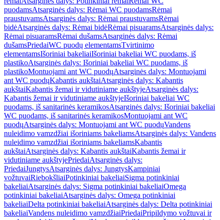
rėmai
Atsarginės dalys: Potinkiniai rėmai
Rėmai WC
puodams
Atsarginės dalys: Rėmai WC puodams
Rėmai
praustuvams
Atsarginės dalys: Rėmai praustuvams
Rėmai
bidė
Atsarginės dalys: Rėmai bidė
Rėmai pisuarams
Atsarginės dalys:
Rėmai pisuarams
Rėmai dušams
Atsarginės dalys: Rėmai
dušams
Priedai
WC puodų elementams
Tvirtinimo
elementams
Išoriniai bakeliai
Išoriniai bakeliai WC puodams, iš
plastiko
Atsarginės dalys: Išoriniai bakeliai WC puodams, iš
plastiko
Montuojami ant WC puodų
Atsarginės dalys: Montuojami
ant WC puodų
Kabantis aukštai
Atsarginės dalys: Kabantis
aukštai
Kabantis žemai ir vidutiniame aukštyje
Atsarginės dalys:
Kabantis žemai ir vidutiniame aukštyje
Išoriniai bakeliai WC
puodams, iš sanitarinės keramikos
Atsarginės dalys: Išoriniai bakeliai
WC puodams, iš sanitarinės keramikos
Montuojami ant WC
puodų
Atsarginės dalys: Montuojami ant WC puodų
Vandens
nuleidimo vamzdžiai išoriniams bakeliams
Atsarginės dalys: Vandens
nuleidimo vamzdžiai išoriniams bakeliams
Kabantis
aukštai
Atsarginės dalys: Kabantis aukštai
Kabantis žemai ir
vidutiniame aukštyje
Priedai
Atsarginės dalys:
Priedai
Jungtys
Atsarginės dalys: Jungtys
Kampiniai
vožtuvai
Riebokšliai
Potinkiniai bakeliai
Sigma potinkiniai
bakeliai
Atsarginės dalys: Sigma potinkiniai bakeliai
Omega
potinkiniai bakeliai
Atsarginės dalys: Omega potinkiniai
bakeliai
Delta potinkiniai bakeliai
Atsarginės dalys: Delta potinkiniai
bakeliai
Vandens nuleidimo vamzdžiai
Priedai
Pripildymo vožtuvai ir