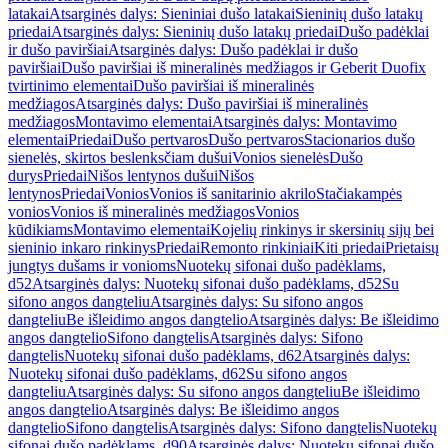
latakai
Atsarginės dalys: Sieniniai dušo latakai
Sieninių dušo latakų
priedai
Atsarginės dalys: Sieninių dušo latakų priedai
Dušo padėklai
ir dušo paviršiai
Atsarginės dalys: Dušo padėklai ir dušo
paviršiai
Dušo paviršiai iš mineralinės medžiagos ir Geberit Duofix
tvirtinimo elementai
Dušo paviršiai iš mineralinės
medžiagos
Atsarginės dalys: Dušo paviršiai iš mineralinės
medžiagos
Montavimo elementai
Atsarginės dalys: Montavimo
elementai
Priedai
Dušo pertvaros
Dušo pertvaros
Stacionarios dušo
sienelės, skirtos beslenksčiam dušui
Vonios sienelės
Dušo
durys
Priedai
Nišos lentynos dušui
Nišos
lentynos
Priedai
Vonios
Vonios iš sanitarinio akrilo
Stačiakampės
vonios
Vonios iš mineralinės medžiagos
Vonios
kūdikiams
Montavimo elementai
Kojelių rinkinys ir skersinių sijų bei
sieninio inkaro rinkinys
Priedai
Remonto rinkiniai
Kiti priedai
Prietaisų
jungtys dušams ir vonioms
Nuotekų sifonai dušo padėklams,
d52
Atsarginės dalys: Nuotekų sifonai dušo padėklams, d52
Su
sifono angos dangteliu
Atsarginės dalys: Su sifono angos
dangteliu
Be išleidimo angos dangtelio
Atsarginės dalys: Be išleidimo
angos dangtelio
Sifono dangtelis
Atsarginės dalys: Sifono
dangtelis
Nuotekų sifonai dušo padėklams, d62
Atsarginės dalys:
Nuotekų sifonai dušo padėklams, d62
Su sifono angos
dangteliu
Atsarginės dalys: Su sifono angos dangteliu
Be išleidimo
angos dangtelio
Atsarginės dalys: Be išleidimo angos
dangtelio
Sifono dangtelis
Atsarginės dalys: Sifono dangtelis
Nuotekų
sifonai dušo padėklams, d90
Atsarginės dalys: Nuotekų sifonai dušo