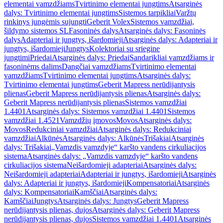
elementai vamzdžiams
Tvirtinimo elementai jungtims
Atsarginės
dalys: Tvirtinimo elementai jungtims
Sistemos tarpikliai
Varžtų
rinkinys jungėmis sujungti
Geberit Volex
Sistemos vamzdžiai,
šildymo sistemos SL
Fasoninės dalys
Atsarginės dalys: Fasoninės
dalys
Adapteriai ir jungtys, išardomieji
Atsarginės dalys: Adapteriai ir
jungtys, išardomieji
Jungtys
Kolektoriai su sriegine
jungtimi
Priedai
Atsarginės dalys: Priedai
Sandarikliai vamzdžiams ir
fasoninėms dalims
Dangčiai vamzdžiams
Tvirtinimo elementai
vamzdžiams
Tvirtinimo elementai jungtims
Atsarginės dalys:
Tvirtinimo elementai jungtims
Geberit Mapress nerūdijantysis
plienas
Geberit Mapress nerūdijantysis plienas
Atsarginės dalys:
Geberit Mapress nerūdijantysis plienas
Sistemos vamzdžiai
1.4401
Atsarginės dalys: Sistemos vamzdžiai 1.4401
Sistemos
vamzdžiai 1.4521
Vamzdžių įmovos
Movos
Atsarginės dalys:
Movos
Redukciniai vamzdžiai
Atsarginės dalys: Redukciniai
vamzdžiai
Alkūnės
Atsarginės dalys: Alkūnės
Trišakiai
Atsarginės
dalys: Trišakiai
„Vamzdis vamzdyje“ karšto vandens cirkuliacijos
sistema
Atsarginės dalys: „Vamzdis vamzdyje“ karšto vandens
cirkuliacijos sistema
Neišardomieji adapteriai
Atsarginės dalys:
Neišardomieji adapteriai
Adapteriai ir jungtys, išardomieji
Atsarginės
dalys: Adapteriai ir jungtys, išardomieji
Kompensatoriai
Atsarginės
dalys: Kompensatoriai
Kamščiai
Atsarginės dalys:
Kamščiai
Jungtys
Atsarginės dalys: Jungtys
Geberit Mapress
nerūdijantysis plienas, dujos
Atsarginės dalys: Geberit Mapress
nerūdijantysis plienas, dujos
Sistemos vamzdžiai 1.4401
Atsarginės