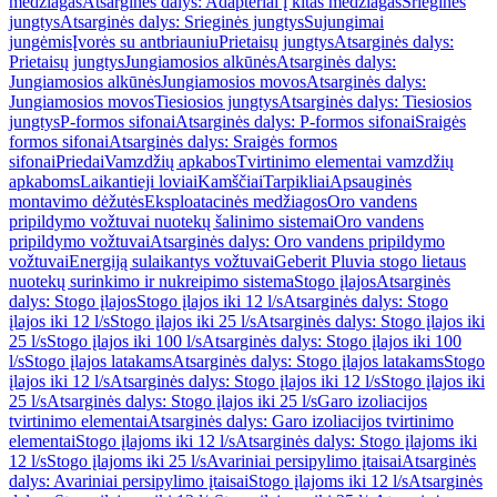
medžiagas
Atsarginės dalys: Adapteriai į kitas medžiagas
Srieginės
jungtys
Atsarginės dalys: Srieginės jungtys
Sujungimai
jungėmis
Įvorės su antbriauniu
Prietaisų jungtys
Atsarginės dalys:
Prietaisų jungtys
Jungiamosios alkūnės
Atsarginės dalys:
Jungiamosios alkūnės
Jungiamosios movos
Atsarginės dalys:
Jungiamosios movos
Tiesiosios jungtys
Atsarginės dalys: Tiesiosios
jungtys
P-formos sifonai
Atsarginės dalys: P-formos sifonai
Sraigės
formos sifonai
Atsarginės dalys: Sraigės formos
sifonai
Priedai
Vamzdžių apkabos
Tvirtinimo elementai vamzdžių
apkaboms
Laikantieji loviai
Kamščiai
Tarpikliai
Apsauginės
montavimo dėžutės
Eksploatacinės medžiagos
Oro vandens
pripildymo vožtuvai nuotekų šalinimo sistemai
Oro vandens
pripildymo vožtuvai
Atsarginės dalys: Oro vandens pripildymo
vožtuvai
Energiją sulaikantys vožtuvai
Geberit Pluvia stogo lietaus
nuotekų surinkimo ir nukreipimo sistema
Stogo įlajos
Atsarginės
dalys: Stogo įlajos
Stogo įlajos iki 12 l/s
Atsarginės dalys: Stogo
įlajos iki 12 l/s
Stogo įlajos iki 25 l/s
Atsarginės dalys: Stogo įlajos iki
25 l/s
Stogo įlajos iki 100 l/s
Atsarginės dalys: Stogo įlajos iki 100
l/s
Stogo įlajos latakams
Atsarginės dalys: Stogo įlajos latakams
Stogo
įlajos iki 12 l/s
Atsarginės dalys: Stogo įlajos iki 12 l/s
Stogo įlajos iki
25 l/s
Atsarginės dalys: Stogo įlajos iki 25 l/s
Garo izoliacijos
tvirtinimo elementai
Atsarginės dalys: Garo izoliacijos tvirtinimo
elementai
Stogo įlajoms iki 12 l/s
Atsarginės dalys: Stogo įlajoms iki
12 l/s
Stogo įlajoms iki 25 l/s
Avariniai persipylimo įtaisai
Atsarginės
dalys: Avariniai persipylimo įtaisai
Stogo įlajoms iki 12 l/s
Atsarginės