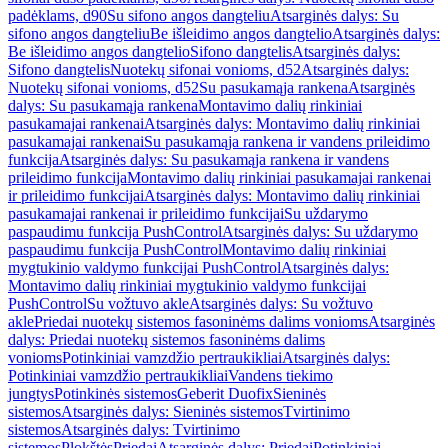
padėklams, d90
Su sifono angos dangteliu
Atsarginės dalys: Su
sifono angos dangteliu
Be išleidimo angos dangtelio
Atsarginės dalys:
Be išleidimo angos dangtelio
Sifono dangtelis
Atsarginės dalys:
Sifono dangtelis
Nuotekų sifonai vonioms, d52
Atsarginės dalys:
Nuotekų sifonai vonioms, d52
Su pasukamąja rankena
Atsarginės
dalys: Su pasukamąja rankena
Montavimo dalių rinkiniai
pasukamajai rankenai
Atsarginės dalys: Montavimo dalių rinkiniai
pasukamajai rankenai
Su pasukamąja rankena ir vandens prileidimo
funkcija
Atsarginės dalys: Su pasukamąja rankena ir vandens
prileidimo funkcija
Montavimo dalių rinkiniai pasukamajai rankenai
ir prileidimo funkcijai
Atsarginės dalys: Montavimo dalių rinkiniai
pasukamajai rankenai ir prileidimo funkcijai
Su uždarymo
paspaudimu funkcija PushControl
Atsarginės dalys: Su uždarymo
paspaudimu funkcija PushControl
Montavimo dalių rinkiniai
mygtukinio valdymo funkcijai PushControl
Atsarginės dalys:
Montavimo dalių rinkiniai mygtukinio valdymo funkcijai
PushControl
Su vožtuvo akle
Atsarginės dalys: Su vožtuvo
akle
Priedai nuotekų sistemos fasoninėms dalims vonioms
Atsarginės
dalys: Priedai nuotekų sistemos fasoninėms dalims
vonioms
Potinkiniai vamzdžio pertraukikliai
Atsarginės dalys:
Potinkiniai vamzdžio pertraukikliai
Vandens tiekimo
jungtys
Potinkinės sistemos
Geberit Duofix
Sieninės
sistemos
Atsarginės dalys: Sieninės sistemos
Tvirtinimo
sistemos
Atsarginės dalys: Tvirtinimo
sistemos
Plokštės
Priedai
Atsarginės dalys: Priedai
Potinkiniai