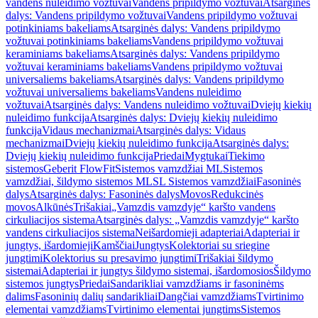
vandens nuleidimo vožtuvai
Vandens pripildymo vožtuvai
Atsarginės
dalys: Vandens pripildymo vožtuvai
Vandens pripildymo vožtuvai
potinkiniams bakeliams
Atsarginės dalys: Vandens pripildymo
vožtuvai potinkiniams bakeliams
Vandens pripildymo vožtuvai
keraminiams bakeliams
Atsarginės dalys: Vandens pripildymo
vožtuvai keraminiams bakeliams
Vandens pripildymo vožtuvai
universaliems bakeliams
Atsarginės dalys: Vandens pripildymo
vožtuvai universaliems bakeliams
Vandens nuleidimo
vožtuvai
Atsarginės dalys: Vandens nuleidimo vožtuvai
Dviejų kiekių
nuleidimo funkcija
Atsarginės dalys: Dviejų kiekių nuleidimo
funkcija
Vidaus mechanizmai
Atsarginės dalys: Vidaus
mechanizmai
Dviejų kiekių nuleidimo funkcija
Atsarginės dalys:
Dviejų kiekių nuleidimo funkcija
Priedai
Mygtukai
Tiekimo
sistemos
Geberit FlowFit
Sistemos vamzdžiai ML
Sistemos
vamzdžiai, šildymo sistemos ML
SL Sistemos vamzdžiai
Fasoninės
dalys
Atsarginės dalys: Fasoninės dalys
Movos
Redukcinės
movos
Alkūnės
Trišakiai
„Vamzdis vamzdyje“ karšto vandens
cirkuliacijos sistema
Atsarginės dalys: „Vamzdis vamzdyje“ karšto
vandens cirkuliacijos sistema
Neišardomieji adapteriai
Adapteriai ir
jungtys, išardomieji
Kamščiai
Jungtys
Kolektoriai su sriegine
jungtimi
Kolektorius su presavimo jungtimi
Trišakiai šildymo
sistemai
Adapteriai ir jungtys šildymo sistemai, išardomosios
Šildymo
sistemos jungtys
Priedai
Sandarikliai vamzdžiams ir fasoninėms
dalims
Fasoninių dalių sandarikliai
Dangčiai vamzdžiams
Tvirtinimo
elementai vamzdžiams
Tvirtinimo elementai jungtims
Sistemos