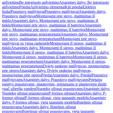
apšvietimu
Be integruoto apšvietimo
Atsarginės dalys: Be integruoto
apšvietimo
Priedai
Apšvietimo elementai
Kiti priedai
Elektros
lizdai
Praustuvų maišytuvai
Praustuvų maišytuvai
Atsarginės dalys:
Praustuvų maišytuvai
Montuojami prie stovo, maitinimas iš
tinklo
Atsarginės dalys: Montuojami prie stovo, maitinimas iš
tinklo
Montuojami prie stovo, maitinimas iš baterijos
Atsarginės
dalys: Montuojami prie stovo, maitinimas iš baterijos
Montuojami
prie stovo, maitinamas generatoriumi
Atsarginės dalys: Montuojami
prie stovo, maitinamas generatoriumi
Montuojami prie stovo,
maišytuvai su viena rankenėle
Montuojami iš sienos, maitinimas iš
tinklo
Atsarginės dalys: Montuojami iš sienos, maitinimas iš
tinklo
Montuojami iš sienos, maitinimas iš baterijos
Atsarginės dalys:
Montuojami iš sienos, maitinimas iš baterijos
Montuojami iš sienos,
maitinamas generatoriumi
Atsarginės dalys: Montuojami iš sienos,
maitinamas generatoriumi
Dviejų rankenų maišytuvas, montuojamas
prie sienos
Atsarginės dalys: Dviejų rankenų maišytuvas,
montuojamas prie sienos
Priedai
Atsarginės dalys: Priedai
Praustuvų
maišytuvams
Atsarginės dalys: Praustuvų maišytuvams
Prietaisų
jungtys praustuvams, plautuvėms, prietaisams ir plautuvėms išpilti
ypač užterštą vandenį
Nuotekų sifonai praustuvams
Atsarginės dalys:
Nuotekų sifonai praustuvams
P-formos sifonai
Atsarginės dalys: P-
formos sifonai
P-formos sifonai, vietą taupantis modelis
Atsarginės
dalys: P-formos sifonai, vietą taupantis modelis
Butelinis sifonai
praustuvams
Atsarginės dalys: Butelinis sifonai
praustuvams
Buteliniai sifonai praustuvams, vietą taupantis