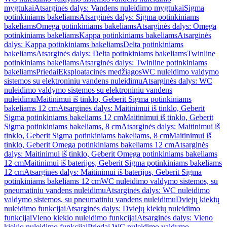
mygtukai
Atsarginės dalys: Vandens nuleidimo mygtukai
Sigma
potinkiniams bakeliams
Atsarginės dalys: Sigma potinkiniams
bakeliams
Omega potinkiniams bakeliams
Atsarginės dalys: Omega
potinkiniams bakeliams
Kappa potinkiniams bakeliams
Atsarginės
dalys: Kappa potinkiniams bakeliams
Delta potinkiniams
bakeliams
Atsarginės dalys: Delta potinkiniams bakeliams
Twinline
potinkiniams bakeliams
Atsarginės dalys: Twinline potinkiniams
bakeliams
Priedai
Eksploatacinės medžiagos
WC nuleidimo valdymo
sistemos su elektroniniu vandens nuleidimu
Atsarginės dalys: WC
nuleidimo valdymo sistemos su elektroniniu vandens
nuleidimu
Maitinimui iš tinklo, Geberit Sigma potinkiniams
bakeliams 12 cm
Atsarginės dalys: Maitinimui iš tinklo, Geberit
Sigma potinkiniams bakeliams 12 cm
Maitinimui iš tinklo, Geberit
Sigma potinkiniams bakeliams, 8 cm
Atsarginės dalys: Maitinimui iš
tinklo, Geberit Sigma potinkiniams bakeliams, 8 cm
Maitinimui iš
tinklo, Geberit Omega potinkiniams bakeliams 12 cm
Atsarginės
dalys: Maitinimui iš tinklo, Geberit Omega potinkiniams bakeliams
12 cm
Maitinimui iš baterijos, Geberit Sigma potinkiniams bakeliams
12 cm
Atsarginės dalys: Maitinimui iš baterijos, Geberit Sigma
potinkiniams bakeliams 12 cm
WC nuleidimo valdymo sistemos, su
pneumatiniu vandens nuleidimu
Atsarginės dalys: WC nuleidimo
valdymo sistemos, su pneumatiniu vandens nuleidimu
Dviejų kiekių
nuleidimo funkcijai
Atsarginės dalys: Dviejų kiekių nuleidimo
funkcijai
Vieno kiekio nuleidimo funkcijai
Atsarginės dalys: Vieno
kiekio nuleidimo funkcijai
Priedai WC nuleidimo valdymo