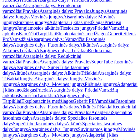
vamzdžiai
Atsarginės dalys: Redukciniai
vamzdžiai
Pravalos
Atsarginės dalys: Pravalos
Jungtys
Atsarginės
dalys: Jungtys
Movinės jungtys
Atsarginės dalys: Movinės
jungtys
Pirštinės jungtys
Adapteriai į kitas medžiagas
Prietaisų
jungtys
Jungiamosios alkūnės
Tiesiosios jungtys
Priedai
Vamzdžių
apkabos
Kamščiai
Tarpikliai
Eksploatacinės medžiagos
Geberit Silent-
Pro
Vamzdžiai
Atsarginės dalys: Vamzdžiai
Fasoninės
dalys
Atsarginės dalys: Fasoninės dalys
Alkūnės
Atsarginės dalys:
Alkūnės
Trišakiai
Atsarginės dalys: Trišakiai
Redukciniai
vamzdžiai
Atsarginės dalys: Redukciniai
vamzdžiai
Pravalos
Atsarginės dalys: Pravalos
SuperTube fasoninės
dalys
Atsarginės dalys: SuperTube fasoninės
dalys
Alkūnės
Atsarginės dalys: Alkūnės
Trišakiai
Atsarginės dalys:
Trišakiai
Jungtys
Atsarginės dalys: Jungtys
Movinės
jungtys
Atsarginės dalys: Movinės jungtys
Pirštinės jungtys
Adapteriai
į kitas medžiagas
Priedai
Atsarginės dalys: Priedai
Vamzdžių
apkabos
Kamščiai
Tarpikliai
Atsarginės dalys:
Tarpikliai
Eksploatacinės medžiagos
Geberit PE
Vamzdžiai
Fasoninės
dalys
Atsarginės dalys: Fasoninės dalys
Alkūnės
Trišakiai
Redukciniai
vamzdžiai
Pravalos
Atsarginės dalys: Pravalos
Adapteriai
Specialios
fasoninės dalys
Atsarginės dalys: Specialios fasoninės
dalys
SuperTube fasoninės dalys
Alkūnės
Specialios fasoninės
dalys
Jungtys
Atsarginės dalys: Jungtys
Suvirinamos jungtys
Movinės
jungtys
Atsarginės dalys: Movinės jungtys
Adapteriai į kitas