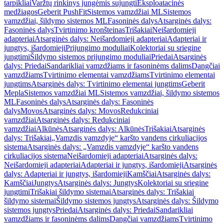
tarpikliai
Varžtų rinkinys jungėmis sujungti
Eksploatacinės
medžiagos
Geberit PushFit
Sistemos vamzdžiai ML
Sistemos
vamzdžiai, šildymo sistemos ML
Fasoninės dalys
Atsarginės dalys:
Fasoninės dalys
Tvirtinimo kronšteinas
Trišakiai
Neišardomieji
adapteriai
Atsarginės dalys: Neišardomieji adapteriai
Adapteriai ir
jungtys, išardomieji
Prijungimo moduliai
Kolektoriai su sriegine
jungtimi
Šildymo sistemos prijungimo moduliai
Priedai
Atsarginės
dalys: Priedai
Sandarikliai vamzdžiams ir fasoninėms dalims
Dangčiai
vamzdžiams
Tvirtinimo elementai vamzdžiams
Tvirtinimo elementai
jungtims
Atsarginės dalys: Tvirtinimo elementai jungtims
Geberit
Mepla
Sistemos vamzdžiai ML
Sistemos vamzdžiai, šildymo sistemos
ML
Fasoninės dalys
Atsarginės dalys: Fasoninės
dalys
Movos
Atsarginės dalys: Movos
Redukciniai
vamzdžiai
Atsarginės dalys: Redukciniai
vamzdžiai
Alkūnės
Atsarginės dalys: Alkūnės
Trišakiai
Atsarginės
dalys: Trišakiai
„Vamzdis vamzdyje“ karšto vandens cirkuliacijos
sistema
Atsarginės dalys: „Vamzdis vamzdyje“ karšto vandens
cirkuliacijos sistema
Neišardomieji adapteriai
Atsarginės dalys:
Neišardomieji adapteriai
Adapteriai ir jungtys, išardomieji
Atsarginės
dalys: Adapteriai ir jungtys, išardomieji
Kamščiai
Atsarginės dalys:
Kamščiai
Jungtys
Atsarginės dalys: Jungtys
Kolektoriai su sriegine
jungtimi
Trišakiai šildymo sistemai
Atsarginės dalys: Trišakiai
šildymo sistemai
Šildymo sistemos jungtys
Atsarginės dalys: Šildymo
sistemos jungtys
Priedai
Atsarginės dalys: Priedai
Sandarikliai
vamzdžiams ir fasoninėms dalims
Dangčiai vamzdžiams
Tvirtinimo