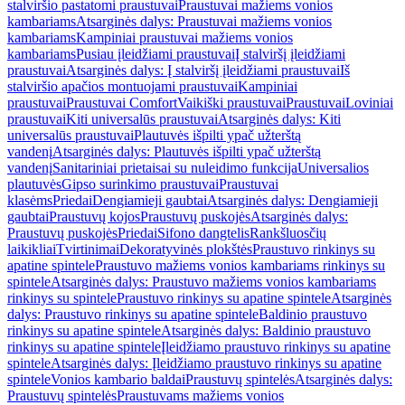
stalviršio pastatomi praustuvai
Praustuvai mažiems vonios
kambariams
Atsarginės dalys: Praustuvai mažiems vonios
kambariams
Kampiniai praustuvai mažiems vonios
kambariams
Pusiau įleidžiami praustuvai
Į stalviršį įleidžiami
praustuvai
Atsarginės dalys: Į stalviršį įleidžiami praustuvai
Iš
stalviršio apačios montuojami praustuvai
Kampiniai
praustuvai
Praustuvai Comfort
Vaikiški praustuvai
Praustuvai
Loviniai
praustuvai
Kiti universalūs praustuvai
Atsarginės dalys: Kiti
universalūs praustuvai
Plautuvės išpilti ypač užterštą
vandenį
Atsarginės dalys: Plautuvės išpilti ypač užterštą
vandenį
Sanitariniai prietaisai su nuleidimo funkcija
Universalios
plautuvės
Gipso surinkimo praustuvai
Praustuvai
klasėms
Priedai
Dengiamieji gaubtai
Atsarginės dalys: Dengiamieji
gaubtai
Praustuvų kojos
Praustuvų puskojės
Atsarginės dalys:
Praustuvų puskojės
Priedai
Sifono dangtelis
Rankšluosčių
laikikliai
Tvirtinimai
Dekoratyvinės plokštės
Praustuvo rinkinys su
apatine spintele
Praustuvo mažiems vonios kambariams rinkinys su
spintele
Atsarginės dalys: Praustuvo mažiems vonios kambariams
rinkinys su spintele
Praustuvo rinkinys su apatine spintele
Atsarginės
dalys: Praustuvo rinkinys su apatine spintele
Baldinio praustuvo
rinkinys su apatine spintele
Atsarginės dalys: Baldinio praustuvo
rinkinys su apatine spintele
Įleidžiamo praustuvo rinkinys su apatine
spintele
Atsarginės dalys: Įleidžiamo praustuvo rinkinys su apatine
spintele
Vonios kambario baldai
Praustuvų spintelės
Atsarginės dalys:
Praustuvų spintelės
Praustuvams mažiems vonios