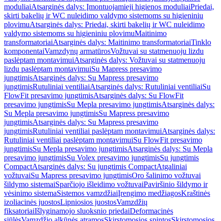
moduliai
Atsarginės dalys: Įmontuojamieji higienos moduliai
Priedai,
skirti bakelių ir WC nuleidimo valdymo sistemoms su higieniniu
plovimu
Atsarginės dalys: Priedai, skirti bakelių ir WC nuleidimo
valdymo sistemoms su higieniniu plovimu
Maitinimo
transformatoriai
Atsarginės dalys: Maitinimo transformatoriai
Tinklo
komponentai
Vamzdynų armatūros
Vožtuvai su statmenuoju lizdu
paslėptam montavimui
Atsarginės dalys: Vožtuvai su statmenuoju
lizdu paslėptam montavimui
Su Mapress presavimo
jungtimis
Atsarginės dalys: Su Mapress presavimo
jungtimis
Rutuliniai ventiliai
Atsarginės dalys: Rutuliniai ventiliai
Su
FlowFit presavimo jungtimis
Atsarginės dalys: Su FlowFit
presavimo jungtimis
Su Mepla presavimo jungtimis
Atsarginės dalys:
Su Mepla presavimo jungtimis
Su Mapress presavimo
jungtimis
Atsarginės dalys: Su Mapress presavimo
jungtimis
Rutuliniai ventiliai paslėptam montavimui
Atsarginės dalys:
Rutuliniai ventiliai paslėptam montavimui
Su FlowFit presavimo
jungtimis
Su Mepla presavimo jungtimis
Atsarginės dalys: Su Mepla
presavimo jungtimis
Su Volex presavimo jungtimis
Su jungtimis
Compact
Atsarginės dalys: Su jungtimis Compact
Atgaliniai
vožtuvai
Su Mapress presavimo jungtimis
Oro šalinimo vožtuvai
šildymo sistemai
Sparčiojo išleidimo vožtuvai
Paviršinio šildymo ir
vėsinimo sistema
Sistemos vamzdžiai
Įrengimo medžiagos
Kraštinės
izoliacinės juostos
Lipniosios juostos
Vamzdžių
fiksatoriai
Išlyginamojo sluoksnio priedai
Deformacinės
siūlės
Vamzdžio alkūnės atramos
Skirstomosios spintos
Skirstomosios