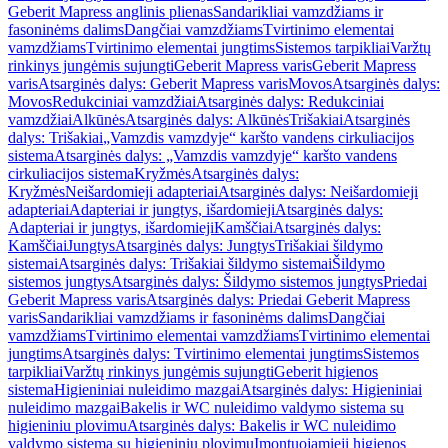
Geberit Mapress anglinis plienas
Sandarikliai vamzdžiams ir
fasoninėms dalims
Dangčiai vamzdžiams
Tvirtinimo elementai
vamzdžiams
Tvirtinimo elementai jungtims
Sistemos tarpikliai
Varžtų
rinkinys jungėmis sujungti
Geberit Mapress varis
Geberit Mapress
varis
Atsarginės dalys: Geberit Mapress varis
Movos
Atsarginės dalys:
Movos
Redukciniai vamzdžiai
Atsarginės dalys: Redukciniai
vamzdžiai
Alkūnės
Atsarginės dalys: Alkūnės
Trišakiai
Atsarginės
dalys: Trišakiai
„Vamzdis vamzdyje“ karšto vandens cirkuliacijos
sistema
Atsarginės dalys: „Vamzdis vamzdyje“ karšto vandens
cirkuliacijos sistema
Kryžmės
Atsarginės dalys:
Kryžmės
Neišardomieji adapteriai
Atsarginės dalys: Neišardomieji
adapteriai
Adapteriai ir jungtys, išardomieji
Atsarginės dalys:
Adapteriai ir jungtys, išardomieji
Kamščiai
Atsarginės dalys:
Kamščiai
Jungtys
Atsarginės dalys: Jungtys
Trišakiai šildymo
sistemai
Atsarginės dalys: Trišakiai šildymo sistemai
Šildymo
sistemos jungtys
Atsarginės dalys: Šildymo sistemos jungtys
Priedai
Geberit Mapress varis
Atsarginės dalys: Priedai Geberit Mapress
varis
Sandarikliai vamzdžiams ir fasoninėms dalims
Dangčiai
vamzdžiams
Tvirtinimo elementai vamzdžiams
Tvirtinimo elementai
jungtims
Atsarginės dalys: Tvirtinimo elementai jungtims
Sistemos
tarpikliai
Varžtų rinkinys jungėmis sujungti
Geberit higienos
sistema
Higieniniai nuleidimo mazgai
Atsarginės dalys: Higieniniai
nuleidimo mazgai
Bakelis ir WC nuleidimo valdymo sistema su
higieniniu plovimu
Atsarginės dalys: Bakelis ir WC nuleidimo
valdymo sistema su higieniniu plovimu
Įmontuojamieji higienos