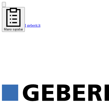
Į geberit.lt
Mano sąrašai