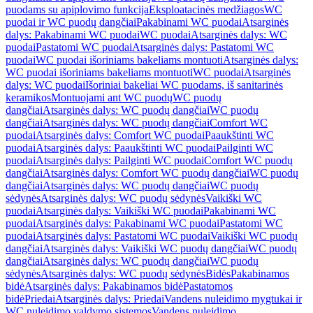
puodams su apiplovimo funkcija
Eksploatacinės medžiagos
WC
puodai ir WC puodų dangčiai
Pakabinami WC puodai
Atsarginės
dalys: Pakabinami WC puodai
WC puodai
Atsarginės dalys: WC
puodai
Pastatomi WC puodai
Atsarginės dalys: Pastatomi WC
puodai
WC puodai išoriniams bakeliams montuoti
Atsarginės dalys:
WC puodai išoriniams bakeliams montuoti
WC puodai
Atsarginės
dalys: WC puodai
Išoriniai bakeliai WC puodams, iš sanitarinės
keramikos
Montuojami ant WC puodų
WC puodų
dangčiai
Atsarginės dalys: WC puodų dangčiai
WC puodų
dangčiai
Atsarginės dalys: WC puodų dangčiai
Comfort WC
puodai
Atsarginės dalys: Comfort WC puodai
Paaukštinti WC
puodai
Atsarginės dalys: Paaukštinti WC puodai
Pailginti WC
puodai
Atsarginės dalys: Pailginti WC puodai
Comfort WC puodų
dangčiai
Atsarginės dalys: Comfort WC puodų dangčiai
WC puodų
dangčiai
Atsarginės dalys: WC puodų dangčiai
WC puodų
sėdynės
Atsarginės dalys: WC puodų sėdynės
Vaikiški WC
puodai
Atsarginės dalys: Vaikiški WC puodai
Pakabinami WC
puodai
Atsarginės dalys: Pakabinami WC puodai
Pastatomi WC
puodai
Atsarginės dalys: Pastatomi WC puodai
Vaikiški WC puodų
dangčiai
Atsarginės dalys: Vaikiški WC puodų dangčiai
WC puodų
dangčiai
Atsarginės dalys: WC puodų dangčiai
WC puodų
sėdynės
Atsarginės dalys: WC puodų sėdynės
Bidės
Pakabinamos
bidė
Atsarginės dalys: Pakabinamos bidė
Pastatomos
bidė
Priedai
Atsarginės dalys: Priedai
Vandens nuleidimo mygtukai ir
WC nuleidimo valdymo sistemos
Vandens nuleidimo