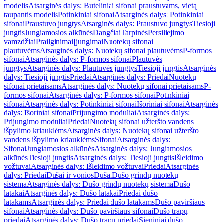
modelis
Atsarginės dalys: Buteliniai sifonai praustuvams, vietą
taupantis modelis
Potinkiniai sifonai
Atsarginės dalys: Potinkiniai
sifonai
Praustuvo jungtys
Atsarginės dalys: Praustuvo jungtys
Tiesioji
jungtis
Jungiamosios alkūnės
Dangčiai
Tarpinės
Persiliejimo
vamzdžiai
Prailginimai
Įjungimai
Nuotekų sifonai
plautuvėms
Atsarginės dalys: Nuotekų sifonai plautuvėms
P-formos
sifonai
Atsarginės dalys: P-formos sifonai
Plautuvės
jungtys
Atsarginės dalys: Plautuvės jungtys
Tiesioji jungtis
Atsarginės
dalys: Tiesioji jungtis
Priedai
Atsarginės dalys: Priedai
Nuotekų
sifonai prietaisams
Atsarginės dalys: Nuotekų sifonai prietaisams
P-
formos sifonai
Atsarginės dalys: P-formos sifonai
Potinkiniai
sifonai
Atsarginės dalys: Potinkiniai sifonai
Išoriniai sifonai
Atsarginės
dalys: Išoriniai sifonai
Prijungimo moduliai
Atsarginės dalys:
Prijungimo moduliai
Priedai
Nuotekų sifonai užteršto vandens
išpylimo kriauklėms
Atsarginės dalys: Nuotekų sifonai užteršto
vandens išpylimo kriauklėms
Sifonai
Atsarginės dalys:
Sifonai
Jungiamosios alkūnės
Atsarginės dalys: Jungiamosios
alkūnės
Tiesioji jungtis
Atsarginės dalys: Tiesioji jungtis
Išleidimo
vožtuvai
Atsarginės dalys: Išleidimo vožtuvai
Priedai
Atsarginės
dalys: Priedai
Dušai ir vonios
Dušai
Dušo grindų nuotekų
sistema
Atsarginės dalys: Dušo grindų nuotekų sistema
Dušo
latakai
Atsarginės dalys: Dušo latakai
Priedai dušo
latakams
Atsarginės dalys: Priedai dušo latakams
Dušo paviršiaus
sifonai
Atsarginės dalys: Dušo paviršiaus sifonai
Dušo trapų
priedai
Atsarginės dalys: Dušo trapų priedai
Sieniniai dušo