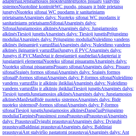
adapteriai
Dengiamosios plokštės
Integruotos pisuarų valdymo
sistemos
Nuotolinė kontrolė
WC puodų, pisuarų ir bidė prietaisų
jungtys
Nuotekų sifonai WC puodams ir sanitariniams
prietaisams
Atsarginės dalys: Nuotekų sifonai WC puodams ir
sanitariniams prietaisams
Sifonai
Atsarginės dalys:
Sifonai
Jungiamosios alkūnės
Atsarginės dalys: Jungiamosios
alkūnės
Tiesioji jungtis
Atsarginės dalys: Tiesioji jungtis
Prijungimo
moduliai
Atsarginės dalys: Prijungimo moduliai
Nuleidimo vandens
alkūnės ilginamieji vamzdžiai
Atsarginės dalys: Nuleidimo vandens
alkūnės ilginamieji vamzdžiai
Jungtys iš PVC
Atsarginės dalys:
Jungtys iš PVC
Manžetai ir dengiamieji gaubteliai
Adapteriai ir
jungiamieji elementai
Nuotekų sifonai pisuarams
Atsarginės dalys:
Nuotekų sifonai pisuarams
Pisuaro sifonai
Atsarginės dalys: Pisuaro
sifonai
Sraigės formos sifonai
Atsarginės dalys: Sraigės formos
sifonai
P-formos sifonai
Atsarginės dalys: P-formos sifonai
Nuleidimo
vandens vamzdžių ir alkūnių ilgikliai
Atsarginės dalys: Nuleidimo
vandens vamzdžių ir alkūnių ilgikliai
Tiesioji jungtis
Atsarginės dalys:
Tiesioji jungtis
Jungiamosios alkūnės
Atsarginės dalys: Jungiamosios
alkūnės
Manžetai
Bidė nuotekų sistemos
Atsarginės dalys: Bidė
nuotekų sistemos
P-formos sifonai
Atsarginės dalys: P-formos
sifonai
Tiesioji jungtis
Jungiamosios alkūnės
Dangčiai
Prijungimo
moduliai
Tarpinės
Prausimosi zona
Praustuvai
Praustuvai
Atsarginės
dalys: Praustuvai
Dvigubi praustuvai
Atsarginės dalys: Dvigubi
praustuvai
Baldiniai praustuvai
Atsarginės dalys: Baldiniai
praustuvai
Ant stalviršio pastatomi praustuvai
Atsarginės dalys: Ant