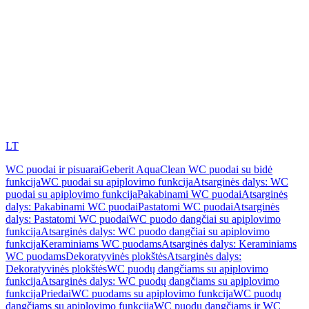
LT
WC puodai ir pisuarai
Geberit AquaClean WC puodai su bidė
funkcija
WC puodai su apiplovimo funkcija
Atsarginės dalys: WC
puodai su apiplovimo funkcija
Pakabinami WC puodai
Atsarginės
dalys: Pakabinami WC puodai
Pastatomi WC puodai
Atsarginės
dalys: Pastatomi WC puodai
WC puodo dangčiai su apiplovimo
funkcija
Atsarginės dalys: WC puodo dangčiai su apiplovimo
funkcija
Keraminiams WC puodams
Atsarginės dalys: Keraminiams
WC puodams
Dekoratyvinės plokštės
Atsarginės dalys:
Dekoratyvinės plokštės
WC puodų dangčiams su apiplovimo
funkcija
Atsarginės dalys: WC puodų dangčiams su apiplovimo
funkcija
Priedai
WC puodams su apiplovimo funkcija
WC puodų
dangčiams su apiplovimo funkcija
WC puodų dangčiams ir WC