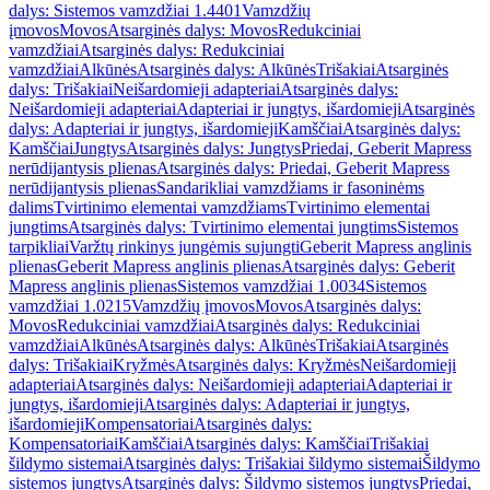
dalys: Sistemos vamzdžiai 1.4401
Vamzdžių
įmovos
Movos
Atsarginės dalys: Movos
Redukciniai
vamzdžiai
Atsarginės dalys: Redukciniai
vamzdžiai
Alkūnės
Atsarginės dalys: Alkūnės
Trišakiai
Atsarginės
dalys: Trišakiai
Neišardomieji adapteriai
Atsarginės dalys:
Neišardomieji adapteriai
Adapteriai ir jungtys, išardomieji
Atsarginės
dalys: Adapteriai ir jungtys, išardomieji
Kamščiai
Atsarginės dalys:
Kamščiai
Jungtys
Atsarginės dalys: Jungtys
Priedai, Geberit Mapress
nerūdijantysis plienas
Atsarginės dalys: Priedai, Geberit Mapress
nerūdijantysis plienas
Sandarikliai vamzdžiams ir fasoninėms
dalims
Tvirtinimo elementai vamzdžiams
Tvirtinimo elementai
jungtims
Atsarginės dalys: Tvirtinimo elementai jungtims
Sistemos
tarpikliai
Varžtų rinkinys jungėmis sujungti
Geberit Mapress anglinis
plienas
Geberit Mapress anglinis plienas
Atsarginės dalys: Geberit
Mapress anglinis plienas
Sistemos vamzdžiai 1.0034
Sistemos
vamzdžiai 1.0215
Vamzdžių įmovos
Movos
Atsarginės dalys:
Movos
Redukciniai vamzdžiai
Atsarginės dalys: Redukciniai
vamzdžiai
Alkūnės
Atsarginės dalys: Alkūnės
Trišakiai
Atsarginės
dalys: Trišakiai
Kryžmės
Atsarginės dalys: Kryžmės
Neišardomieji
adapteriai
Atsarginės dalys: Neišardomieji adapteriai
Adapteriai ir
jungtys, išardomieji
Atsarginės dalys: Adapteriai ir jungtys,
išardomieji
Kompensatoriai
Atsarginės dalys:
Kompensatoriai
Kamščiai
Atsarginės dalys: Kamščiai
Trišakiai
šildymo sistemai
Atsarginės dalys: Trišakiai šildymo sistemai
Šildymo
sistemos jungtys
Atsarginės dalys: Šildymo sistemos jungtys
Priedai,