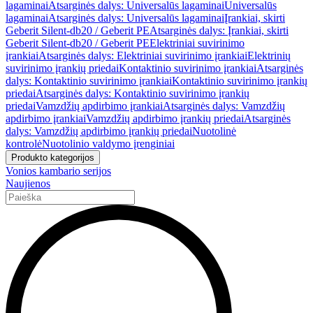
lagaminai
Atsarginės dalys: Universalūs lagaminai
Universalūs
lagaminai
Atsarginės dalys: Universalūs lagaminai
Įrankiai, skirti
Geberit Silent-db20 / Geberit PE
Atsarginės dalys: Įrankiai, skirti
Geberit Silent-db20 / Geberit PE
Elektriniai suvirinimo
įrankiai
Atsarginės dalys: Elektriniai suvirinimo įrankiai
Elektrinių
suvirinimo įrankių priedai
Kontaktinio suvirinimo įrankiai
Atsarginės
dalys: Kontaktinio suvirinimo įrankiai
Kontaktinio suvirinimo įrankių
priedai
Atsarginės dalys: Kontaktinio suvirinimo įrankių
priedai
Vamzdžių apdirbimo įrankiai
Atsarginės dalys: Vamzdžių
apdirbimo įrankiai
Vamzdžių apdirbimo įrankių priedai
Atsarginės
dalys: Vamzdžių apdirbimo įrankių priedai
Nuotolinė
kontrolė
Nuotolinio valdymo įrenginiai
Produkto kategorijos
Vonios kambario serijos
Naujienos