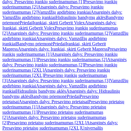
dalys: Presavimo įrankių suderinamumas [1]
Presavimo įrankių
suderinamumas [2]
Atsarginės dalys: Presavimo įrankių
suderinamumas [2]
Vamzdžių apdirbimo įrankiai
Atsarginės dalys:
Vamzdžių apdirbimo įrankiai
Hidraulinių bandymų aklės
Bandymo
priemonė
Priedai
Įrankiai, skirti Geberit Volex
Atsarginės dalys:
Įrankiai, skirti Geberit Volex
Presavimo įrankių suderinamumas
[2]
Atsarginės dalys: Presavimo įrankių suderinamumas [2]
Vamzdžių
apdirbimo įrankiai
Atsarginės dalys: Vamzdžių apdirbimo
įrankiai
Bandymo priemonė
Priedai
Įrankiai, skirti Geberit
Mapress
Atsarginės dalys: Įrankiai, skirti Geberit Mapress
Presavimo
įrankių suderinamumas [1]
Atsarginės dalys: Presavimo įrankių
suderinamumas [1]
Presavimo įrankių suderinamumas [2]
Atsarginės
dalys: Presavimo įrankių suderinamumas [2]
Presavimo įrankių
suderinamumas [2XL]
Atsarginės dalys: Presavimo įrankių
suderinamumas [2XL]
Presavimo įrankių suderinamumas
[3]
Atsarginės dalys: Presavimo įrankių suderinamumas [3]
Vamzdžių
apdirbimo įrankiai
Atsarginės dalys: Vamzdžių apdirbimo
įrankiai
Hidraulinių bandymų aklės
Atsarginės dalys: Hidraulinių
bandymų aklės
Bandymo priemonė
Priedai
Presavimo
prietaisai
Atsarginės dalys: Presavimo prietaisai
Presavimo prietaisų
suderinamumas [1]
Atsarginės dalys: Presavimo prietaisų
suderinamumas [1]
Presavimo prietaisų suderinamumas
[2]
Atsarginės dalys: Presavimo prietaisų suderinamumas
[2]
Presavimo prietaisų suderinamumas [2XL]
Atsarginės dalys:
Presavimo prietaisų suderinamumas [2XL]
Universalūs