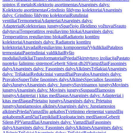
spintos iš metalo
Kolektorių asortimentas
Atsarginės dalys:
Kolektorių asortimentas
Grindinio šildymo kolektoriai
Atsarginės
dalys: Grindinio šildymo kolektoriai
Rutuliniai
ventiliai
Termometrai
Adapteriai
Atsarginės dalys:
Adapteriai
Kolektoriaus jungtys
Sparčiojo išleidimo vožtuvai
Srauto
dalytuvai
Temperatūros reguliavimo blokai
Atsarginės dalys:
Temperatūros reguliavimo blokai
Radiatorių kontūrų
kolektoriai
Atsarginės dalys: Radiatorių kontūrų
kolektoriai
Apvadai
Reguliavimo komponentai
Vykdikliai
Patalpos
termostatai
Pagrindiniai valdikliai
Ryšio
moduliai
Jutikliai
Transformatoriai
Priedai
Skirstytuvo izoliacija
Pastato
nuotekų šalinimo sistemos
Geberit Silent-db20
Vamzdžiai
Fasoninės
dalys
Atsarginės dalys: Fasoninės dalys
Alkūnės
Trišakiai
Atsarginės
dalys: Trišakiai
Redukciniai vamzdžiai
Pravalos
Atsarginės dalys:
Pravalos
SuperTube fasoninės dalys
Alkūnės
Specialios fasoninės
dalys
Jungtys
Atsarginės dalys: Jungtys
Suvirinamos jungtys
Movinės
jungtys
Atsarginės dalys: Movinės jungtys
Suspaudžiamosios
jungtys
Adapteriai į kitas medžiagas
Atsarginės dalys: Adapteriai į
kitas medžiagas
Prietaisų jungtys
Atsarginės dalys: Prietaisų
jungtys
Jungiamosios alkūnės
Atsarginės dalys: Jungiamosios
alkūnės
Priedai
Vamzdžių apkabos
Tvirtinimo elementai vamzdžių
apkaboms
Kamščiai
Tarpikliai
Eksploatacinės medžiagos
Geberit
Silent-PP
Vamzdžiai
Atsarginės dalys: Vamzdžiai
Fasoninės
dalys
Atsarginės dalys: Fasoninės dalys
Alkūnės
Atsarginės dalys:
Alkūnės
Trišakiai
Atsarginės dalys: Trišakiai
Redukciniai