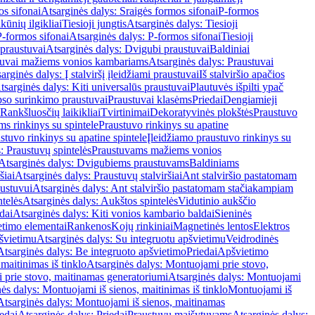
os sifonai
Atsarginės dalys: Sraigės formos sifonai
P-formos
ūnių ilgikliai
Tiesioji jungtis
Atsarginės dalys: Tiesioji
P-formos sifonai
Atsarginės dalys: P-formos sifonai
Tiesioji
praustuvai
Atsarginės dalys: Dvigubi praustuvai
Baldiniai
tuvai mažiems vonios kambariams
Atsarginės dalys: Praustuvai
arginės dalys: Į stalviršį įleidžiami praustuvai
Iš stalviršio apačios
tsarginės dalys: Kiti universalūs praustuvai
Plautuvės išpilti ypač
so surinkimo praustuvai
Praustuvai klasėms
Priedai
Dengiamieji
Rankšluosčių laikikliai
Tvirtinimai
Dekoratyvinės plokštės
Praustuvo
s rinkinys su spintele
Praustuvo rinkinys su apatine
stuvo rinkinys su apatine spintele
Įleidžiamo praustuvo rinkinys su
: Praustuvų spintelės
Praustuvams mažiems vonios
Atsarginės dalys: Dvigubiems praustuvams
Baldiniams
šiai
Atsarginės dalys: Praustuvų stalviršiai
Ant stalviršio pastatomam
ustuvui
Atsarginės dalys: Ant stalviršio pastatomam stačiakampiam
telės
Atsarginės dalys: Aukštos spintelės
Vidutinio aukščio
dai
Atsarginės dalys: Kiti vonios kambario baldai
Sieninės
timo elementai
Rankenos
Kojų rinkiniai
Magnetinės lentos
Elektros
švietimu
Atsarginės dalys: Su integruotu apšvietimu
Veidrodinės
Atsarginės dalys: Be integruoto apšvietimo
Priedai
Apšvietimo
maitinimas iš tinklo
Atsarginės dalys: Montuojami prie stovo,
prie stovo, maitinamas generatoriumi
Atsarginės dalys: Montuojami
ės dalys: Montuojami iš sienos, maitinimas iš tinklo
Montuojami iš
Atsarginės dalys: Montuojami iš sienos, maitinamas
edai
Atsarginės dalys: Priedai
Praustuvų maišytuvams
Atsarginės dalys: