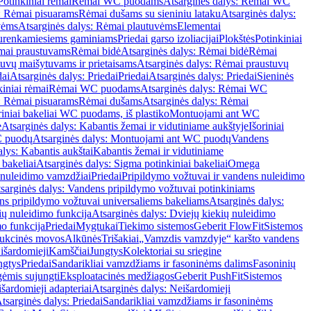
Potinkiniai rėmai
Rėmai WC puodams
Atsarginės dalys: Rėmai WC
: Rėmai pisuarams
Rėmai dušams su sieniniu lataku
Atsarginės dalys:
vėms
Atsarginės dalys: Rėmai plautuvėms
Elementai
surenkamiesiems gaminiams
Priedai garso izoliacijai
Plokštės
Potinkiniai
ėmai praustuvams
Rėmai bidė
Atsarginės dalys: Rėmai bidė
Rėmai
uvų maišytuvams ir prietaisams
Atsarginės dalys: Rėmai praustuvų
dai
Atsarginės dalys: Priedai
Priedai
Atsarginės dalys: Priedai
Sieninės
kiniai rėmai
Rėmai WC puodams
Atsarginės dalys: Rėmai WC
: Rėmai pisuarams
Rėmai dušams
Atsarginės dalys: Rėmai
riniai bakeliai WC puodams, iš plastiko
Montuojami ant WC
e
Atsarginės dalys: Kabantis žemai ir vidutiniame aukštyje
Išoriniai
C puodų
Atsarginės dalys: Montuojami ant WC puodų
Vandens
alys: Kabantis aukštai
Kabantis žemai ir vidutiniame
 bakeliai
Atsarginės dalys: Sigma potinkiniai bakeliai
Omega
nuleidimo vamzdžiai
Priedai
Pripildymo vožtuvai ir vandens nuleidimo
sarginės dalys: Vandens pripildymo vožtuvai potinkiniams
s pripildymo vožtuvai universaliems bakeliams
Atsarginės dalys:
ių nuleidimo funkcija
Atsarginės dalys: Dviejų kiekių nuleidimo
mo funkcija
Priedai
Mygtukai
Tiekimo sistemos
Geberit FlowFit
Sistemos
ukcinės movos
Alkūnės
Trišakiai
„Vamzdis vamzdyje“ karšto vandens
 išardomieji
Kamščiai
Jungtys
Kolektoriai su sriegine
ngtys
Priedai
Sandarikliai vamzdžiams ir fasoninėms dalims
Fasoninių
gėmis sujungti
Eksploatacinės medžiagos
Geberit PushFit
Sistemos
šardomieji adapteriai
Atsarginės dalys: Neišardomieji
tsarginės dalys: Priedai
Sandarikliai vamzdžiams ir fasoninėms