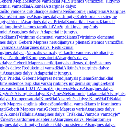
Geberit Mepla
Sistemos vamzdžiai ML
Sistemos vamzdžiai, šildymo
ciniai vamzdžiai
Alkūnės
Atsarginės dalys:
ršto vandens cirkuliacijos sistema
Neišardomieji adapteriai
Atsarginės
 Kamščiai
Jungtys
Atsarginės dalys: Jungtys
Kolektoriai su sriegine
ngtys
Priedai
Atsarginės dalys: Priedai
Sandarikliai vamzdžiams ir
ai jungtims
Sistemos tarpikliai
Varžtų rinkinys jungėmis
mieji
Atsarginės dalys: Adapteriai ir jungtys,
mzdžiams
Tvirtinimo elementai vamzdžiams
Tvirtinimo elementai
nės dalys: Geberit Mapress nerūdijantysis plienas
Sistemos vamzdžiai
i vamzdžiai
Atsarginės dalys: Redukciniai
arginės dalys: „Vamzdis vamzdyje“ karšto vandens cirkuliacijos
gtys, išardomieji
Kompensatoriai
Atsarginės dalys:
 dalys: Geberit Mapress nerūdijantysis plienas, dujos
Sistemos
ginės dalys: Redukciniai vamzdžiai
Alkūnės
Atsarginės dalys:
ji
Atsarginės dalys: Adapteriai ir jungtys,
lys: Priedai, Geberit Mapress nerūdijantysis plienas
Sandarikliai
gtims
Sistemos tarpikliai
Varžtų rinkinys jungėmis sujungti
Geberit
mos vamzdžiai 1.0215
Vamzdžių įmovos
Movos
Atsarginės dalys:
Kryžmės
Atsarginės dalys: Kryžmės
Neišardomieji adapteriai
Atsarginės
 dalys: Kompensatoriai
Kamščiai
Atsarginės dalys: Kamščiai
Trišakiai
erit Mapress anglinis plienas
Sandarikliai vamzdžiams ir fasoninėms
ngti
Geberit Mapress varis
Geberit Mapress varis
Atsarginės dalys:
ys: Alkūnės
Trišakiai
Atsarginės dalys: Trišakiai
„Vamzdis vamzdyje“
ryžmės
Neišardomieji adapteriai
Atsarginės dalys: Neišardomieji
rginės dalys: Jungtys
Trišakiai šildymo sistemai
Atsarginės dalys: