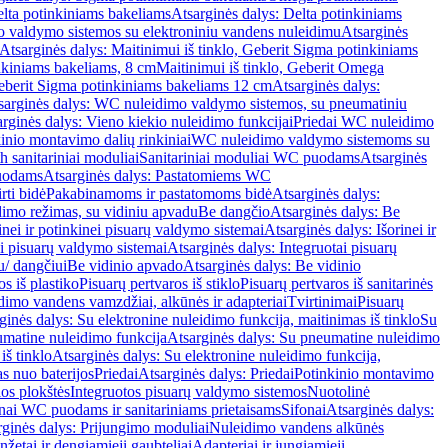
lta potinkiniams bakeliams
Atsarginės dalys: Delta potinkiniams
 valdymo sistemos su elektroniniu vandens nuleidimu
Atsarginės
Atsarginės dalys: Maitinimui iš tinklo, Geberit Sigma potinkiniams
inkiniams bakeliams, 8 cm
Maitinimui iš tinklo, Geberit Omega
Geberit Sigma potinkiniams bakeliams 12 cm
Atsarginės dalys:
sarginės dalys: WC nuleidimo valdymo sistemos, su pneumatiniu
rginės dalys: Vieno kiekio nuleidimo funkcijai
Priedai WC nuleidimo
kinio montavimo dalių rinkiniai
WC nuleidimo valdymo sistemoms su
h sanitariniai moduliai
Sanitariniai moduliai WC puodams
Atsarginės
uodams
Atsarginės dalys: Pastatomiems WC
rti bidė
Pakabinamoms ir pastatomoms bidė
Atsarginės dalys:
dimo režimas, su vidiniu apvadu
Be dangčio
Atsarginės dalys: Be
inei ir potinkinei pisuarų valdymo sistemai
Atsarginės dalys: Išorinei ir
ai pisuarų valdymo sistemai
Atsarginės dalys: Integruotai pisuarų
u/ dangčiui
Be vidinio apvado
Atsarginės dalys: Be vidinio
os iš plastiko
Pisuarų pertvaros iš stiklo
Pisuarų pertvaros iš sanitarinės
dimo vandens vamzdžiai, alkūnės ir adapteriai
Tvirtinimai
Pisuarų
ginės dalys: Su elektronine nuleidimo funkcija, maitinimas iš tinklo
Su
matine nuleidimo funkcija
Atsarginės dalys: Su pneumatine nuleidimo
iš tinklo
Atsarginės dalys: Su elektronine nuleidimo funkcija,
s nuo baterijos
Priedai
Atsarginės dalys: Priedai
Potinkinio montavimo
os plokštės
Integruotos pisuarų valdymo sistemos
Nuotolinė
onai WC puodams ir sanitariniams prietaisams
Sifonai
Atsarginės dalys:
rginės dalys: Prijungimo moduliai
Nuleidimo vandens alkūnės
žetai ir dengiamieji gaubteliai
Adapteriai ir jungiamieji