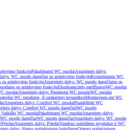
iplovimo funkcija
Pakabinami WC puodai
Atsarginės dalys:
dalys: WC puodo dangčiai su apiplovimo funkcija
Keraminiams WC
su apiplovimo funkcija
Atsarginės dalys: WC puodų dangčiams su
odams su apiplovimo funkcija
Eksploatacinės medžiagos
WC puodai
WC puodai
Atsarginės dalys: Pastatomi WC puodai
WC puodai
 bakeliai WC puodams, iš sanitarinės keramikos
Montuojami ant WC
ai
Atsarginės dalys: Comfort WC puodai
Paaukštinti WC
rginės dalys: Comfort WC puodų dangčiai
WC puodų
: Vaikiški WC puodai
Pakabinami WC puodai
Atsarginės dalys:
ki WC puodų dangčiai
WC puodų dangčiai
Atsarginės dalys: WC puodų
ė
Priedai
Atsarginės dalys: Priedai
Vandens nuleidimo mygtukai ir WC
ginės dalys: Sigma potinkiniams bakeliams
Omega potinkiniams