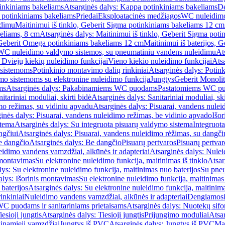
inkiniams bakeliams
Atsarginės dalys: Kappa potinkiniams bakeliams
De
e potinkiniams bakeliams
Priedai
Eksploatacinės medžiagos
WC nuleidimo
idimu
Maitinimui iš tinklo, Geberit Sigma potinkiniams bakeliams 12 cm
keliams, 8 cm
Atsarginės dalys: Maitinimui iš tinklo, Geberit Sigma pot
, Geberit Omega potinkiniams bakeliams 12 cm
Maitinimui iš baterijos, 
WC nuleidimo valdymo sistemos, su pneumatiniu vandens nuleidimu
At
 Dviejų kiekių nuleidimo funkcijai
Vieno kiekio nuleidimo funkcijai
Atsa
 sistemoms
Potinkinio montavimo dalių rinkiniai
Atsarginės dalys: Potin
o sistemoms su elektronine nuleidimo funkcija
Jungtys
Geberit Monolit
ms
Atsarginės dalys: Pakabinamiems WC puodams
Pastatomiems WC p
itariniai moduliai, skirti bidė
Atsarginės dalys: Sanitariniai moduliai, ski
mo režimas, su vidiniu apvadu
Atsarginės dalys: Pisuarai, vandens nulei
inės dalys: Pisuarai, vandens nuleidimo režimas, be vidinio apvado
Išor
stema
Atsarginės dalys: Su integruota pisuarų valdymo sistema
Integruot
ngčiui
Atsarginės dalys: Pisuarai, vandens nuleidimo rėžimas, su dangči
e dangčio
Atsarginės dalys: Be dangčio
Pisuarų pertvaros
Pisuarų pertvar
idimo vandens vamzdžiai, alkūnės ir adapteriai
Atsarginės dalys: Nulei
 montavimas
Su elektronine nuleidimo funkcija, maitinimas iš tinklo
Atsar
lys: Su elektronine nuleidimo funkcija, maitinimas nuo baterijos
Su pneu
alys: Išorinis montavimas
Su elektronine nuleidimo funkcija, maitinimas 
baterijos
Atsarginės dalys: Su elektronine nuleidimo funkcija, maitinima
inkiniai
Nuleidimo vandens vamzdžiai, alkūnės ir adapteriai
Dengiamosi
C puodams ir sanitariniams prietaisams
Atsarginės dalys: Nuotekų sif
iesioji jungtis
Atsarginės dalys: Tiesioji jungtis
Prijungimo moduliai
Atsa
ginamieji vamzdžiai
Jungtys iš PVC
Atsarginės dalys: Jungtys iš PVC
Man