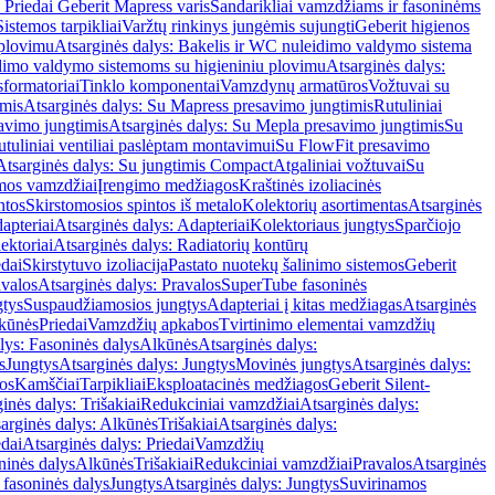
 Priedai Geberit Mapress varis
Sandarikliai vamzdžiams ir fasoninėms
Sistemos tarpikliai
Varžtų rinkinys jungėmis sujungti
Geberit higienos
 plovimu
Atsarginės dalys: Bakelis ir WC nuleidimo valdymo sistema
eidimo valdymo sistemoms su higieniniu plovimu
Atsarginės dalys:
sformatoriai
Tinklo komponentai
Vamzdynų armatūros
Vožtuvai su
imis
Atsarginės dalys: Su Mapress presavimo jungtimis
Rutuliniai
avimo jungtimis
Atsarginės dalys: Su Mepla presavimo jungtimis
Su
utuliniai ventiliai paslėptam montavimui
Su FlowFit presavimo
Atsarginės dalys: Su jungtimis Compact
Atgaliniai vožtuvai
Su
mos vamzdžiai
Įrengimo medžiagos
Kraštinės izoliacinės
ntos
Skirstomosios spintos iš metalo
Kolektorių asortimentas
Atsarginės
apteriai
Atsarginės dalys: Adapteriai
Kolektoriaus jungtys
Sparčiojo
ektoriai
Atsarginės dalys: Radiatorių kontūrų
edai
Skirstytuvo izoliacija
Pastato nuotekų šalinimo sistemos
Geberit
avalos
Atsarginės dalys: Pravalos
SuperTube fasoninės
gtys
Suspaudžiamosios jungtys
Adapteriai į kitas medžiagas
Atsarginės
lkūnės
Priedai
Vamzdžių apkabos
Tvirtinimo elementai vamzdžių
lys: Fasoninės dalys
Alkūnės
Atsarginės dalys:
s
Jungtys
Atsarginės dalys: Jungtys
Movinės jungtys
Atsarginės dalys:
os
Kamščiai
Tarpikliai
Eksploatacinės medžiagos
Geberit Silent-
inės dalys: Trišakiai
Redukciniai vamzdžiai
Atsarginės dalys:
arginės dalys: Alkūnės
Trišakiai
Atsarginės dalys:
edai
Atsarginės dalys: Priedai
Vamzdžių
ninės dalys
Alkūnės
Trišakiai
Redukciniai vamzdžiai
Pravalos
Atsarginės
 fasoninės dalys
Jungtys
Atsarginės dalys: Jungtys
Suvirinamos