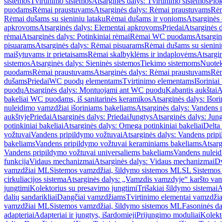
sistemos
Tvirtinimo sistemos
Atsarginės dalys: Tvirtinimo sistemos
Plok
puodams
Rėmai praustuvams
Atsarginės dalys: Rėmai praustuvams
Rėm
Rėmai dušams su sieniniu lataku
Rėmai dušams ir vonioms
Atsarginės
apkrovoms
Atsarginės dalys: Elementai apkrovoms
Priedai
Atsarginės d
rėmai
Atsarginės dalys: Potinkiniai rėmai
Rėmai WC puodams
Atsargi
pisuarams
Atsarginės dalys: Rėmai pisuarams
Rėmai dušams su sienini
maišytuvams ir prietaisams
Rėmai skalbyklėms ir indaplovėms
Atsargi
sistemos
Atsarginės dalys: Sieninės sistemos
Tiekimo sistemoms
Nuotek
puodams
Rėmai praustuvams
Atsarginės dalys: Rėmai praustuvams
Rėm
dušams
Priedai
WC puodų elementams
Tvirtinimo elementams
Išoriniai
puodų
Atsarginės dalys: Montuojami ant WC puodų
Kabantis aukštai
A
bakeliai WC puodams, iš sanitarinės keramikos
Atsarginės dalys: Išor
nuleidimo vamzdžiai išoriniams bakeliams
Atsarginės dalys: Vandens 
aukštyje
Priedai
Atsarginės dalys: Priedai
Jungtys
Atsarginės dalys: Jun
potinkiniai bakeliai
Atsarginės dalys: Omega potinkiniai bakeliai
Delta 
vožtuvai
Vandens pripildymo vožtuvai
Atsarginės dalys: Vandens prip
bakeliams
Vandens pripildymo vožtuvai keraminiams bakeliams
Atsarg
Vandens pripildymo vožtuvai universaliems bakeliams
Vandens nuleid
funkcija
Vidaus mechanizmai
Atsarginės dalys: Vidaus mechanizmai
Dv
vamzdžiai ML
Sistemos vamzdžiai, šildymo sistemos ML
SL Sistemos
cirkuliacijos sistema
Atsarginės dalys: „Vamzdis vamzdyje“ karšto vand
jungtimi
Kolektorius su presavimo jungtimi
Trišakiai šildymo sistemai
A
dalių sandarikliai
Dangčiai vamzdžiams
Tvirtinimo elementai vamzdži
vamzdžiai ML
Sistemos vamzdžiai, šildymo sistemos ML
Fasoninės da
adapteriai
Adapteriai ir jungtys, išardomieji
Prijungimo moduliai
Kolekto