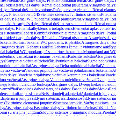
štės
Priedai
Atsarginės dalys: Priedai
Potinkiniai rėmai
Atsarginės dalys: 
ai bidė
Atsarginės dalys: Rėmai bidė
Rėmai pisuarams
Atsarginės dalys
 dalys: Rėmai dušams ir vonioms
Dušo pertvarų elementai
Rėmai plautu
alys: Priedai
Geberit GIS
Sieninės sistemos
Tvirtinimo sistemos
Priedai 
nės dalys: Rėmai WC puodams
Rėmai praustuvams
Atsarginės dalys: R
u lataku
Atsarginės dalys: Rėmai dušams su sieniniu lataku
Rėmai praust
nės dalys: Rėmai skalbyklėms ir indaplovėms
Elementai apkrovoms
Prie
ų sistemoms
Geberit Kombifix
Potinkiniai rėmai
Atsarginės dalys: Potin
ai bidė
Atsarginės dalys: Rėmai bidė
Rėmai pisuarams
Atsarginės dalys
 bakeliai
Išoriniai bakeliai WC puodams, iš plastiko
Atsarginės dalys: Išo
tsarginės dalys: Kabantis aukštai
Kabantis žemai ir vidutiniame aukštyj
iniai bakeliai WC puodams, iš sanitarinės keramikos
Montuojami ant W
nuleidimo vamzdžiai išoriniams bakeliams
Kabantis aukštai
Atsarginės d
gtys
Kampiniai vožtuvai
Riebokšliai
Potinkiniai bakeliai
Sigma potinkiniai
potinkiniai bakeliai
Atsarginės dalys: Delta potinkiniai bakeliai
Vandens 
ildymo vožtuvai
Vandens pripildymo vožtuvai potinkiniams bakeliams
At
inės dalys: Vandens pripildymo vožtuvai keraminiams bakeliams
Vanden
imo vožtuvai
Atsarginės dalys: Vandens nuleidimo vožtuvai
Dviejų kiek
iejų kiekių nuleidimo funkcija
Atsarginės dalys: Dviejų kiekių nuleidi
 vamzdžiai
Fasoninės dalys
Atsarginės dalys: Fasoninės dalys
Movos
Red
ens cirkuliacijos sistema
Neišardomieji adapteriai
Adapteriai ir jungtys,
dapteriai ir jungtys šildymo sistemai, išardomosios
Šildymo sistemos ju
ams
Tvirtinimo elementai jungtims
Sistemos tarpikliai
Varžtų rinkinys jun
lys
Atsarginės dalys: Fasoninės dalys
Tvirtinimo kronšteinas
Trišakiai
Nei
riai su sriegine jungtimi
Šildymo sistemos prijungimo moduliai
Priedai
A