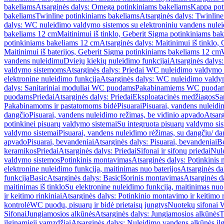
bakeliams
Atsarginės dalys: Omega potinkiniams bakeliams
Kappa pot
bakeliams
Twinline potinkiniams bakeliams
Atsarginės dalys: Twinlin
dalys: WC nuleidimo valdymo sistemos su elektroniniu vandens nule
bakeliams 12 cm
Maitinimui iš tinklo, Geberit Sigma potinkiniams ba
potinkiniams bakeliams 12 cm
Atsarginės dalys: Maitinimui iš tinklo
Maitinimui iš baterijos, Geberit Sigma potinkiniams bakeliams 12 cm
vandens nuleidimu
Dviejų kiekių nuleidimo funkcijai
Atsarginės dalys:
valdymo sistemoms
Atsarginės dalys: Priedai WC nuleidimo valdymo
elektronine nuleidimo funkcija
Atsarginės dalys: WC nuleidimo valdym
dalys: Sanitariniai moduliai WC puodams
Pakabinamiems WC puoda
puodams
Priedai
Atsarginės dalys: Priedai
Eksploatacinės medžiagos
San
Pakabinamoms ir pastatomoms bidė
Pisuarai
Pisuarai, vandens nuleidi
dangčio
Pisuarai, vandens nuleidimo režimas, be vidinio apvado
Atsarg
potinkinei pisuarų valdymo sistemai
Su integruota pisuarų valdymo si
valdymo sistemai
Pisuarai, vandens nuleidimo rėžimas, su dangčiu/ da
apvado
Pisuarai, bevandeniai
Atsarginės dalys: Pisuarai, bevandeniai
B
keramikos
Priedai
Atsarginės dalys: Priedai
Sifonai ir sifonų priedai
Nule
valdymo sistemos
Potinkinis montavimas
Atsarginės dalys: Potinkinis
elektronine nuleidimo funkcija, maitinimas nuo baterijos
Atsarginės da
funkcija
Basic
Atsarginės dalys: Basic
Išorinis montavimas
Atsarginės d
maitinimas iš tinklo
Su elektronine nuleidimo funkcija, maitinimas nuo 
ir keitimo rinkiniai
Atsarginės dalys: Potinkinio montavimo ir keitimo r
kontrolė
WC puodų, pisuarų ir bidė prietaisų jungtys
Nuotekų sifonai W
Sifonai
Jungiamosios alkūnės
Atsarginės dalys: Jungiamosios alkūnės
T
ilginamieji vamzdžiai
Atsarginės dalys: Nuleidimo vandens alkūnės il