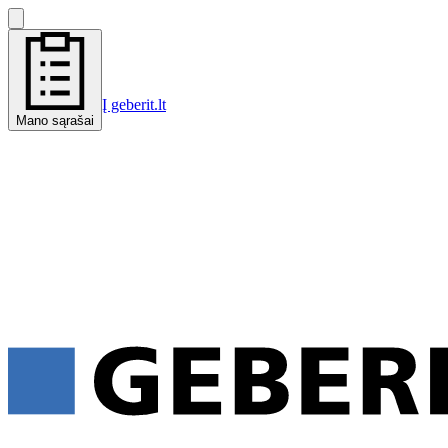
Į geberit.lt
Mano sąrašai