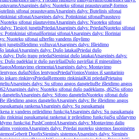
austuvams
Atsarginės dalys: Nuotekų sifonai praustuvams
P-formos
utelinis sifonai praustuvams
Atsarginės dalys: Butelinis sifonai
tinkiniai sifonai
Atsarginės dalys: Potinkiniai sifonai
Praustuvo
i
Nuotekų sifonai plautuvėms
Atsarginės dalys: Nuotekų sifonai
dalys: Tiesioji jungtis
Priedai
Atsarginės dalys: Priedai
Nuotekų sifonai
s: Potinkiniai sifonai
Išoriniai sifonai
Atsarginės dalys: Išoriniai
ys: Nuotekų sifonai užteršto vandens išpylimo
oji jungtis
Išleidimo vožtuvai
Atsarginės dalys: Išleidimo
o latakai
Atsarginės dalys: Dušo latakai
Priedai dušo
s dalys: Dušo trapų priedai
Sieniniai dušo latakai
Atsarginės dalys:
s: Dušo padėklai ir dušo paviršiai
Dušo paviršiai iš mineralinės
žiagos
Montavimo elementai
Atsarginės dalys: Montavimo
 lentynos dušui
Nišos lentynos
Priedai
Vonios
Vonios iš sanitarinio
nio inkaro rinkinys
Priedai
Remonto rinkiniai
Kiti priedai
Prietaisų
teliu
Atsarginės dalys: Su sifono angos dangteliu
Be išleidimo angos
d62
Atsarginės dalys: Nuotekų sifonai dušo padėklams, d62
Su sifono
o dangtelis
Atsarginės dalys: Sifono dangtelis
Nuotekų sifonai dušo
Be išleidimo angos dangtelio
Atsarginės dalys: Be išleidimo angos
 pasukamąja rankena
Atsarginės dalys: Su pasukamąja
kena ir vandens prileidimo funkcija
Atsarginės dalys: Su pasukamąja
ių rinkiniai pasukamajai rankenai ir prileidimo funkcijai
Su uždarymo
aldymo funkcijai PushControl
Atsarginės dalys: Montavimo dalių
dalims vonioms
Atsarginės dalys: Priedai nuotekų sistemos fasoninėms
istemos
Geberit Duofix
Sieninės sistemos
Atsarginės dalys: Sieninės