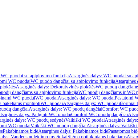
a
WC puodai su apiplovimo funkcija
Atsarginės dalys: WC puodai su ap
atomi WC puodai
WC puodo dangčiai su apiplovimo funkcija
Atsarginės 
plokštės
Atsarginės dalys: Dekoratyvinės plokštės
WC puodų dangčiams 
uodų dangčiams su apiplovimo funkcija
WC puodų dangčiams ir WC pu
abinami WC puodai
WC puodai
Atsarginės dalys: WC puodai
Pastatomi 
s bakeliams montuoti
WC puodai
Atsarginės dalys: WC puodai
Išoriniai
uodų dangčiai
Atsarginės dalys: WC puodų dangčiai
Comfort WC puod
tsarginės dalys: Pailginti WC puodai
Comfort WC puodų dangčiai
Atsa
arginės dalys: WC puodų sėdynės
Vaikiški WC puodai
Atsarginės dalys
atomi WC puodai
Vaikiški WC puodų dangčiai
Atsarginės dalys: Vaikiš
ės
Pakabinamos bidė
Atsarginės dalys: Pakabinamos bidė
Pastatomos bid
dalys: Vandens nuleidimo mygtukai
Sigma potinkiniams bakeliams
Atsar