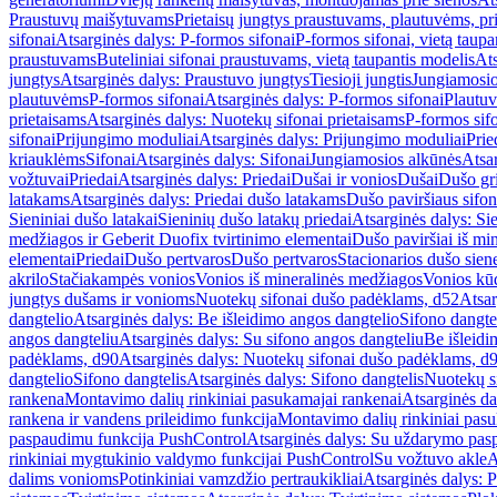
Praustuvų maišytuvams
Prietaisų jungtys praustuvams, plautuvėms, pri
sifonai
Atsarginės dalys: P-formos sifonai
P-formos sifonai, vietą taupa
praustuvams
Buteliniai sifonai praustuvams, vietą taupantis modelis
Ats
jungtys
Atsarginės dalys: Praustuvo jungtys
Tiesioji jungtis
Jungiamosio
plautuvėms
P-formos sifonai
Atsarginės dalys: P-formos sifonai
Plautuv
prietaisams
Atsarginės dalys: Nuotekų sifonai prietaisams
P-formos sif
sifonai
Prijungimo moduliai
Atsarginės dalys: Prijungimo moduliai
Prie
kriauklėms
Sifonai
Atsarginės dalys: Sifonai
Jungiamosios alkūnės
Atsa
vožtuvai
Priedai
Atsarginės dalys: Priedai
Dušai ir vonios
Dušai
Dušo gr
latakams
Atsarginės dalys: Priedai dušo latakams
Dušo paviršiaus sifon
Sieniniai dušo latakai
Sieninių dušo latakų priedai
Atsarginės dalys: Si
medžiagos ir Geberit Duofix tvirtinimo elementai
Dušo paviršiai iš mi
elementai
Priedai
Dušo pertvaros
Dušo pertvaros
Stacionarios dušo sien
akrilo
Stačiakampės vonios
Vonios iš mineralinės medžiagos
Vonios kū
jungtys dušams ir vonioms
Nuotekų sifonai dušo padėklams, d52
Atsar
dangtelio
Atsarginės dalys: Be išleidimo angos dangtelio
Sifono dangte
angos dangteliu
Atsarginės dalys: Su sifono angos dangteliu
Be išleidi
padėklams, d90
Atsarginės dalys: Nuotekų sifonai dušo padėklams, d
dangtelio
Sifono dangtelis
Atsarginės dalys: Sifono dangtelis
Nuotekų s
rankena
Montavimo dalių rinkiniai pasukamajai rankenai
Atsarginės da
rankena ir vandens prileidimo funkcija
Montavimo dalių rinkiniai pasuk
paspaudimu funkcija PushControl
Atsarginės dalys: Su uždarymo pas
rinkiniai mygtukinio valdymo funkcijai PushControl
Su vožtuvo akle
A
dalims vonioms
Potinkiniai vamzdžio pertraukikliai
Atsarginės dalys: P