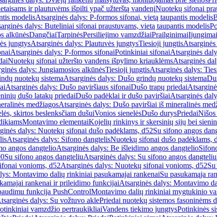
etaisams ir plautuvėms išpilti ypač užterštą vandenį
Nuotekų sifonai pr
ntis modelis
Atsarginės dalys: P-formos sifonai, vietą taupantis modelis
B
arginės dalys: Buteliniai sifonai praustuvams, vietą taupantis modelis
Po
s alkūnės
Dangčiai
Tarpinės
Persiliejimo vamzdžiai
Prailginimai
Įjungima
ės jungtys
Atsarginės dalys: Plautuvės jungtys
Tiesioji jungtis
Atsarginės 
onai
Atsarginės dalys: P-formos sifonai
Potinkiniai sifonai
Atsarginės daly
dai
Nuotekų sifonai užteršto vandens išpylimo kriauklėms
Atsarginės dal
rginės dalys: Jungiamosios alkūnės
Tiesioji jungtis
Atsarginės dalys: Tiesi
indų nuotekų sistema
Atsarginės dalys: Dušo grindų nuotekų sistema
Duš
ai
Atsarginės dalys: Dušo paviršiaus sifonai
Dušo trapų priedai
Atsarginė
eninių dušo latakų priedai
Dušo padėklai ir dušo paviršiai
Atsarginės daly
neralinės medžiagos
Atsarginės dalys: Dušo paviršiai iš mineralinės med
elės, skirtos beslenksčiam dušui
Vonios sienelės
Dušo durys
Priedai
Nišos
dikiams
Montavimo elementai
Kojelių rinkinys ir skersinių sijų bei sieni
ginės dalys: Nuotekų sifonai dušo padėklams, d52
Su sifono angos dang
lis
Atsarginės dalys: Sifono dangtelis
Nuotekų sifonai dušo padėklams, 
mo angos dangtelio
Atsarginės dalys: Be išleidimo angos dangtelio
Sifon
90
Su sifono angos dangteliu
Atsarginės dalys: Su sifono angos dangteliu
ifonai vonioms, d52
Atsarginės dalys: Nuotekų sifonai vonioms, d52
Su
lys: Montavimo dalių rinkiniai pasukamajai rankenai
Su pasukamąja ran
amajai rankenai ir prileidimo funkcijai
Atsarginės dalys: Montavimo dal
paudimu funkcija PushControl
Montavimo dalių rinkiniai mygtukinio v
tsarginės dalys: Su vožtuvo akle
Priedai nuotekų sistemos fasoninėms 
otinkiniai vamzdžio pertraukikliai
Vandens tiekimo jungtys
Potinkinės s