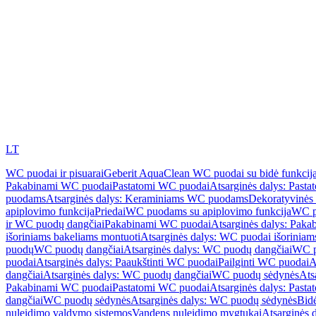
LT
WC puodai ir pisuarai
Geberit AquaClean WC puodai su bidė funkcij
Pakabinami WC puodai
Pastatomi WC puodai
Atsarginės dalys: Past
puodams
Atsarginės dalys: Keraminiams WC puodams
Dekoratyvinės 
apiplovimo funkcija
Priedai
WC puodams su apiplovimo funkcija
WC p
ir WC puodų dangčiai
Pakabinami WC puodai
Atsarginės dalys: Pak
išoriniams bakeliams montuoti
Atsarginės dalys: WC puodai išoriniam
puodų
WC puodų dangčiai
Atsarginės dalys: WC puodų dangčiai
WC p
puodai
Atsarginės dalys: Paaukštinti WC puodai
Pailginti WC puodai
A
dangčiai
Atsarginės dalys: WC puodų dangčiai
WC puodų sėdynės
Ats
Pakabinami WC puodai
Pastatomi WC puodai
Atsarginės dalys: Past
dangčiai
WC puodų sėdynės
Atsarginės dalys: WC puodų sėdynės
Bid
nuleidimo valdymo sistemos
Vandens nuleidimo mygtukai
Atsarginės 