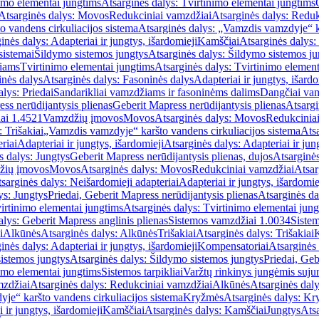
imo elementai jungtims
Atsarginės dalys: Tvirtinimo elementai jungtims
Atsarginės dalys: Movos
Redukciniai vamzdžiai
Atsarginės dalys: Reduk
 vandens cirkuliacijos sistema
Atsarginės dalys: „Vamzdis vamzdyje“ ka
inės dalys: Adapteriai ir jungtys, išardomieji
Kamščiai
Atsarginės dalys:
sistemai
Šildymo sistemos jungtys
Atsarginės dalys: Šildymo sistemos ju
žiams
Tvirtinimo elementai jungtims
Atsarginės dalys: Tvirtinimo element
nės dalys
Atsarginės dalys: Fasoninės dalys
Adapteriai ir jungtys, išardo
alys: Priedai
Sandarikliai vamzdžiams ir fasoninėms dalims
Dangčiai va
ss nerūdijantysis plienas
Geberit Mapress nerūdijantysis plienas
Atsargi
ai 1.4521
Vamzdžių įmovos
Movos
Atsarginės dalys: Movos
Redukcinia
 Trišakiai
„Vamzdis vamzdyje“ karšto vandens cirkuliacijos sistema
Ats
riai
Adapteriai ir jungtys, išardomieji
Atsarginės dalys: Adapteriai ir jun
s dalys: Jungtys
Geberit Mapress nerūdijantysis plienas, dujos
Atsarginės
žių įmovos
Movos
Atsarginės dalys: Movos
Redukciniai vamzdžiai
Atsar
sarginės dalys: Neišardomieji adapteriai
Adapteriai ir jungtys, išardomie
ys: Jungtys
Priedai, Geberit Mapress nerūdijantysis plienas
Atsarginės da
irtinimo elementai jungtims
Atsarginės dalys: Tvirtinimo elementai jun
alys: Geberit Mapress anglinis plienas
Sistemos vamzdžiai 1.0034
Siste
i
Alkūnės
Atsarginės dalys: Alkūnės
Trišakiai
Atsarginės dalys: Trišakiai
inės dalys: Adapteriai ir jungtys, išardomieji
Kompensatoriai
Atsarginės
istemos jungtys
Atsarginės dalys: Šildymo sistemos jungtys
Priedai, Geb
imo elementai jungtims
Sistemos tarpikliai
Varžtų rinkinys jungėmis suju
mzdžiai
Atsarginės dalys: Redukciniai vamzdžiai
Alkūnės
Atsarginės dal
je“ karšto vandens cirkuliacijos sistema
Kryžmės
Atsarginės dalys: K
 ir jungtys, išardomieji
Kamščiai
Atsarginės dalys: Kamščiai
Jungtys
Atsa