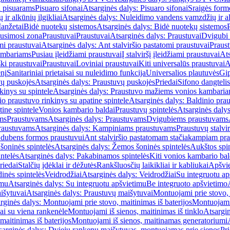
i pisuarams
Pisuaro sifonai
Atsarginės dalys: Pisuaro sifonai
Sraigės form
r alkūnių ilgikliai
Atsarginės dalys: Nuleidimo vandens vamzdžių ir alk
anžetai
Bidė nuotekų sistemos
Atsarginės dalys: Bidė nuotekų sistemos
usimosi zona
Praustuvai
Praustuvai
Atsarginės dalys: Praustuvai
Dvigubi 
mi praustuvai
Atsarginės dalys: Ant stalviršio pastatomi praustuvai
Praus
ambariams
Pusiau įleidžiami praustuvai
Į stalviršį įleidžiami praustuvai
Ats
ki praustuvai
Praustuvai
Loviniai praustuvai
Kiti universalūs praustuvai
A
enį
Sanitariniai prietaisai su nuleidimo funkcija
Universalios plautuvės
Gip
vų puskojės
Atsarginės dalys: Praustuvų puskojės
Priedai
Sifono dangtelis
inys su spintele
Atsarginės dalys: Praustuvo mažiems vonios kambariam
io praustuvo rinkinys su apatine spintele
Atsarginės dalys: Baldinio prau
tine spintele
Vonios kambario baldai
Praustuvų spintelės
Atsarginės dalys
ms
Praustuvams
Atsarginės dalys: Praustuvams
Dvigubiems praustuvams
raustuvams
Atsarginės dalys: Kampiniams praustuvams
Praustuvų stalvir
m dubens formos praustuvui
Ant stalviršio pastatomam stačiakampiam pra
šoninės spintelės
Atsarginės dalys: Žemos šoninės spintelės
Aukštos spin
ntelės
Atsarginės dalys: Pakabinamos spintelės
Kiti vonios kambario bal
riedai
Stalčių įdėklai ir dėžutės
Rankšluosčių laikikliai ir kabliukai
Apšvie
dinės spintelės
Veidrodžiai
Atsarginės dalys: Veidrodžiai
Su integruotu ap
imu
Atsarginės dalys: Su integruotu apšvietimu
Be integruoto apšvietimo
išytuvai
Atsarginės dalys: Praustuvų maišytuvai
Montuojami prie stovo, 
rginės dalys: Montuojami prie stovo, maitinimas iš baterijos
Montuojami 
ai su viena rankenėle
Montuojami iš sienos, maitinimas iš tinklo
Atsargin
maitinimas iš baterijos
Montuojami iš sienos, maitinamas generatoriumi
sarginės dalys: Dviejų rankenų maišytuvas, montuojamas prie sienos
Pri