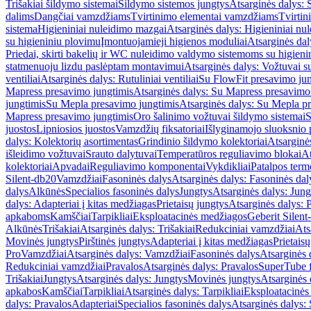
Trišakiai šildymo sistemai
Šildymo sistemos jungtys
Atsarginės dalys: 
dalims
Dangčiai vamzdžiams
Tvirtinimo elementai vamzdžiams
Tvirtin
sistema
Higieniniai nuleidimo mazgai
Atsarginės dalys: Higieniniai nu
su higieniniu plovimu
Įmontuojamieji higienos moduliai
Atsarginės dal
Priedai, skirti bakelių ir WC nuleidimo valdymo sistemoms su higien
statmenuoju lizdu paslėptam montavimui
Atsarginės dalys: Vožtuvai 
ventiliai
Atsarginės dalys: Rutuliniai ventiliai
Su FlowFit presavimo jun
Mapress presavimo jungtimis
Atsarginės dalys: Su Mapress presavimo
jungtimis
Su Mepla presavimo jungtimis
Atsarginės dalys: Su Mepla p
Mapress presavimo jungtimis
Oro šalinimo vožtuvai šildymo sistemai
S
juostos
Lipniosios juostos
Vamzdžių fiksatoriai
Išlyginamojo sluoksnio 
dalys: Kolektorių asortimentas
Grindinio šildymo kolektoriai
Atsarginė
išleidimo vožtuvai
Srauto dalytuvai
Temperatūros reguliavimo blokai
At
kolektoriai
Apvadai
Reguliavimo komponentai
Vykdikliai
Patalpos term
Silent-db20
Vamzdžiai
Fasoninės dalys
Atsarginės dalys: Fasoninės dal
dalys
Alkūnės
Specialios fasoninės dalys
Jungtys
Atsarginės dalys: Jung
dalys: Adapteriai į kitas medžiagas
Prietaisų jungtys
Atsarginės dalys: P
apkaboms
Kamščiai
Tarpikliai
Eksploatacinės medžiagos
Geberit Silent
Alkūnės
Trišakiai
Atsarginės dalys: Trišakiai
Redukciniai vamzdžiai
Ats
Movinės jungtys
Pirštinės jungtys
Adapteriai į kitas medžiagas
Prietais
Pro
Vamzdžiai
Atsarginės dalys: Vamzdžiai
Fasoninės dalys
Atsarginės 
Redukciniai vamzdžiai
Pravalos
Atsarginės dalys: Pravalos
SuperTube f
Trišakiai
Jungtys
Atsarginės dalys: Jungtys
Movinės jungtys
Atsarginės 
apkabos
Kamščiai
Tarpikliai
Atsarginės dalys: Tarpikliai
Eksploatacinės
dalys: Pravalos
Adapteriai
Specialios fasoninės dalys
Atsarginės dalys: 