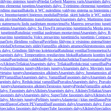
Šildymo sistemos jungtys
Priedai Geberit Mapress varis
Atsarginės dalys:
imo elementai jungtims
Atsarginės dalys: Tvirtinimo elementai jungtims
leidimo mazgai
Bakelis ir WC nuleidimo valdymo sistema su higieniniu
ys: Įmontuojamieji higienos moduliai
Priedai, skirti bakelių ir WC nul
iniu plovimu
Maitinimo transformatoriai
Atsarginės dalys: Maitinimo tran
su statmenuoju lizdu paslėptam montavimui
Su Mapress presavimo jungt
gtimis
Atsarginės dalys: Su FlowFit presavimo jungtimis
Su Mepla pres
 jungtimis
Rutuliniai ventiliai paslėptam montavimui
Atsarginės dalys: R
resavimo jungtimis
Su Volex presavimo jungtimis
Su jungtimis Compact
parčiojo išleidimo vožtuvai
Paviršinio šildymo ir vėsinimo sistema
Siste
priedai
Deformacinės siūlės
Vamzdžio alkūnės atramos
Skirstomosios spi
s dalys: Grindinio šildymo kolektoriai
Rutuliniai ventiliai
Termometrai
Ad
sarginės dalys: Temperatūros reguliavimo blokai
Radiatorių kontūrų kol
ostatai
Pagrindiniai valdikliai
Ryšio moduliai
Jutikliai
Transformatoriai
Pri
ys
Alkūnės
Trišakiai
Atsarginės dalys: Trišakiai
Redukciniai vamzdžiai
Pr
tys
Suvirinamos jungtys
Movinės jungtys
Atsarginės dalys: Movinės jun
rietaisų jungtys
Jungiamosios alkūnės
Atsarginės dalys: Jungiamosios a
-PP
Vamzdžiai
Atsarginės dalys: Vamzdžiai
Fasoninės dalys
Atsarginės da
arginės dalys: Redukciniai vamzdžiai
Pravalos
Atsarginės dalys: Pravalo
ų jungtys
Jungiamosios alkūnės
Tiesiosios jungtys
Priedai
Vamzdžių apkab
dalys: Fasoninės dalys
Alkūnės
Atsarginės dalys: Alkūnės
Trišakiai
Atsarg
asoninės dalys
Atsarginės dalys: SuperTube fasoninės dalys
Alkūnės
Ats
dalys: Movinės jungtys
Pirštinės jungtys
Adapteriai į kitas medžiagas
Pri
 medžiagos
Geberit PE
Vamzdžiai
Fasoninės dalys
Atsarginės dalys: Faso
Specialios fasoninės dalys
SuperTube fasoninės dalys
Alkūnės
Specialios