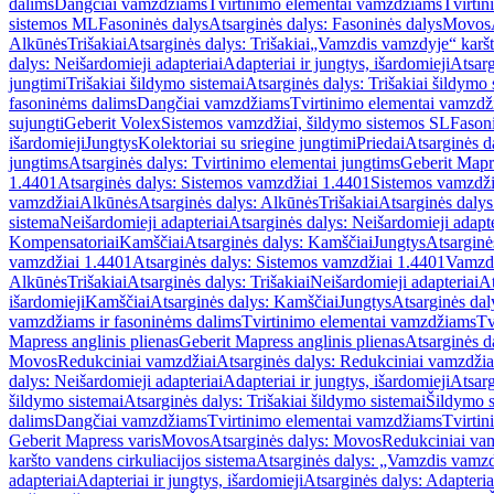
dalims
Dangčiai vamzdžiams
Tvirtinimo elementai vamzdžiams
Tvirtin
sistemos ML
Fasoninės dalys
Atsarginės dalys: Fasoninės dalys
Movos
Alkūnės
Trišakiai
Atsarginės dalys: Trišakiai
„Vamzdis vamzdyje“ karšto
dalys: Neišardomieji adapteriai
Adapteriai ir jungtys, išardomieji
Atsarg
jungtimi
Trišakiai šildymo sistemai
Atsarginės dalys: Trišakiai šildymo 
fasoninėms dalims
Dangčiai vamzdžiams
Tvirtinimo elementai vamzd
sujungti
Geberit Volex
Sistemos vamzdžiai, šildymo sistemos SL
Fasoni
išardomieji
Jungtys
Kolektoriai su sriegine jungtimi
Priedai
Atsarginės d
jungtims
Atsarginės dalys: Tvirtinimo elementai jungtims
Geberit Mapre
1.4401
Atsarginės dalys: Sistemos vamzdžiai 1.4401
Sistemos vamzdži
vamzdžiai
Alkūnės
Atsarginės dalys: Alkūnės
Trišakiai
Atsarginės dalys:
sistema
Neišardomieji adapteriai
Atsarginės dalys: Neišardomieji adapte
Kompensatoriai
Kamščiai
Atsarginės dalys: Kamščiai
Jungtys
Atsarginė
vamzdžiai 1.4401
Atsarginės dalys: Sistemos vamzdžiai 1.4401
Vamzd
Alkūnės
Trišakiai
Atsarginės dalys: Trišakiai
Neišardomieji adapteriai
At
išardomieji
Kamščiai
Atsarginės dalys: Kamščiai
Jungtys
Atsarginės dal
vamzdžiams ir fasoninėms dalims
Tvirtinimo elementai vamzdžiams
Tv
Mapress anglinis plienas
Geberit Mapress anglinis plienas
Atsarginės d
Movos
Redukciniai vamzdžiai
Atsarginės dalys: Redukciniai vamzdžia
dalys: Neišardomieji adapteriai
Adapteriai ir jungtys, išardomieji
Atsarg
šildymo sistemai
Atsarginės dalys: Trišakiai šildymo sistemai
Šildymo s
dalims
Dangčiai vamzdžiams
Tvirtinimo elementai vamzdžiams
Tvirtin
Geberit Mapress varis
Movos
Atsarginės dalys: Movos
Redukciniai va
karšto vandens cirkuliacijos sistema
Atsarginės dalys: „Vamzdis vamzdy
adapteriai
Adapteriai ir jungtys, išardomieji
Atsarginės dalys: Adapteriai