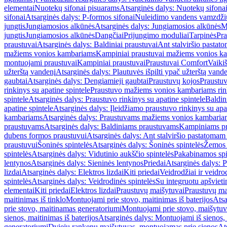
elementai
Nuotekų sifonai pisuarams
Atsarginės dalys: Nuotekų sifona
sifonai
Atsarginės dalys: P-formos sifonai
Nuleidimo vandens vamzdžių i
jungtis
Jungiamosios alkūnės
Atsarginės dalys: Jungiamosios alkūnės
M
jungtis
Jungiamosios alkūnės
Dangčiai
Prijungimo moduliai
Tarpinės
Pra
praustuvai
Atsarginės dalys: Baldiniai praustuvai
Ant stalviršio pastato
mažiems vonios kambariams
Kampiniai praustuvai mažiems vonios k
montuojami praustuvai
Kampiniai praustuvai
Praustuvai Comfort
Vaikiš
užterštą vandenį
Atsarginės dalys: Plautuvės išpilti ypač užterštą vand
gaubtai
Atsarginės dalys: Dengiamieji gaubtai
Praustuvų kojos
Praustu
rinkinys su apatine spintele
Praustuvo mažiems vonios kambariams rink
spintele
Atsarginės dalys: Praustuvo rinkinys su apatine spintele
Baldin
apatine spintele
Atsarginės dalys: Įleidžiamo praustuvo rinkinys su apa
kambariams
Atsarginės dalys: Praustuvams mažiems vonios kambaria
praustuvams
Atsarginės dalys: Baldiniams praustuvams
Kampiniams p
dubens formos praustuvui
Atsarginės dalys: Ant stalviršio pastatoma
praustuvui
Šoninės spintelės
Atsarginės dalys: Šoninės spintelės
Žemos 
spintelės
Atsarginės dalys: Vidutinio aukščio spintelės
Pakabinamos spi
lentynos
Atsarginės dalys: Sieninės lentynos
Priedai
Atsarginės dalys: P
lizdai
Atsarginės dalys: Elektros lizdai
Kiti priedai
Veidrodžiai ir veidro
spintelės
Atsarginės dalys: Veidrodinės spintelės
Su integruotu apšviet
elementai
Kiti priedai
Elektros lizdai
Praustuvų maišytuvai
Praustuvų ma
maitinimas iš tinklo
Montuojami prie stovo, maitinimas iš baterijos
Atsa
prie stovo, maitinamas generatoriumi
Montuojami prie stovo, maišytuv
sienos, maitinimas iš baterijos
Atsarginės dalys: Montuojami iš sienos, 
generatoriumi
Dviejų rankenų maišytuvas, montuojamas prie sienos
At