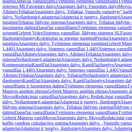
dalims
Dangčiai vamzdžiams
Tvirtinimo elementai vamzdžiams
Tvirtin
sistemos ML
Fasoninės dalys
Atsarginės dalys: Fasoninės dalys
Movos
Alkūnės
Trišakiai
Atsarginės dalys: Trišakiai
„Vamzdis vamzdyje“ karšto
dalys: Neišardomieji adapteriai
Adapteriai ir jungtys, išardomieji
Atsarg
jungtimi
Trišakiai šildymo sistemai
Atsarginės dalys: Trišakiai šildymo 
fasoninėms dalims
Dangčiai vamzdžiams
Tvirtinimo elementai vamzd
sujungti
Geberit Volex
Sistemos vamzdžiai, šildymo sistemos SL
Fasoni
išardomieji
Jungtys
Kolektoriai su sriegine jungtimi
Priedai
Atsarginės d
jungtims
Atsarginės dalys: Tvirtinimo elementai jungtims
Geberit Mapre
1.4401
Atsarginės dalys: Sistemos vamzdžiai 1.4401
Sistemos vamzdži
vamzdžiai
Alkūnės
Atsarginės dalys: Alkūnės
Trišakiai
Atsarginės dalys:
sistema
Neišardomieji adapteriai
Atsarginės dalys: Neišardomieji adapte
Kompensatoriai
Kamščiai
Atsarginės dalys: Kamščiai
Jungtys
Atsarginė
vamzdžiai 1.4401
Atsarginės dalys: Sistemos vamzdžiai 1.4401
Vamzd
Alkūnės
Trišakiai
Atsarginės dalys: Trišakiai
Neišardomieji adapteriai
At
išardomieji
Kamščiai
Atsarginės dalys: Kamščiai
Jungtys
Atsarginės dal
vamzdžiams ir fasoninėms dalims
Tvirtinimo elementai vamzdžiams
Tv
Mapress anglinis plienas
Geberit Mapress anglinis plienas
Atsarginės d
Movos
Redukciniai vamzdžiai
Atsarginės dalys: Redukciniai vamzdžia
dalys: Neišardomieji adapteriai
Adapteriai ir jungtys, išardomieji
Atsarg
šildymo sistemai
Atsarginės dalys: Trišakiai šildymo sistemai
Šildymo s
dalims
Dangčiai vamzdžiams
Tvirtinimo elementai vamzdžiams
Tvirtin
Geberit Mapress varis
Movos
Atsarginės dalys: Movos
Redukciniai va
karšto vandens cirkuliacijos sistema
Atsarginės dalys: „Vamzdis vamzdy
adapteriai
Adapteriai ir jungtys, išardomieji
Atsarginės dalys: Adapteriai