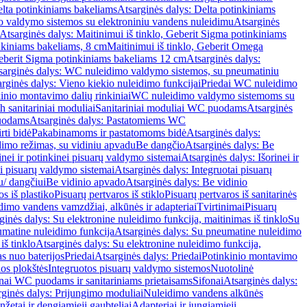
lta potinkiniams bakeliams
Atsarginės dalys: Delta potinkiniams
 valdymo sistemos su elektroniniu vandens nuleidimu
Atsarginės
Atsarginės dalys: Maitinimui iš tinklo, Geberit Sigma potinkiniams
inkiniams bakeliams, 8 cm
Maitinimui iš tinklo, Geberit Omega
Geberit Sigma potinkiniams bakeliams 12 cm
Atsarginės dalys:
sarginės dalys: WC nuleidimo valdymo sistemos, su pneumatiniu
rginės dalys: Vieno kiekio nuleidimo funkcijai
Priedai WC nuleidimo
kinio montavimo dalių rinkiniai
WC nuleidimo valdymo sistemoms su
h sanitariniai moduliai
Sanitariniai moduliai WC puodams
Atsarginės
uodams
Atsarginės dalys: Pastatomiems WC
rti bidė
Pakabinamoms ir pastatomoms bidė
Atsarginės dalys:
dimo režimas, su vidiniu apvadu
Be dangčio
Atsarginės dalys: Be
inei ir potinkinei pisuarų valdymo sistemai
Atsarginės dalys: Išorinei ir
ai pisuarų valdymo sistemai
Atsarginės dalys: Integruotai pisuarų
u/ dangčiui
Be vidinio apvado
Atsarginės dalys: Be vidinio
os iš plastiko
Pisuarų pertvaros iš stiklo
Pisuarų pertvaros iš sanitarinės
dimo vandens vamzdžiai, alkūnės ir adapteriai
Tvirtinimai
Pisuarų
ginės dalys: Su elektronine nuleidimo funkcija, maitinimas iš tinklo
Su
matine nuleidimo funkcija
Atsarginės dalys: Su pneumatine nuleidimo
iš tinklo
Atsarginės dalys: Su elektronine nuleidimo funkcija,
s nuo baterijos
Priedai
Atsarginės dalys: Priedai
Potinkinio montavimo
os plokštės
Integruotos pisuarų valdymo sistemos
Nuotolinė
onai WC puodams ir sanitariniams prietaisams
Sifonai
Atsarginės dalys:
rginės dalys: Prijungimo moduliai
Nuleidimo vandens alkūnės
žetai ir dengiamieji gaubteliai
Adapteriai ir jungiamieji