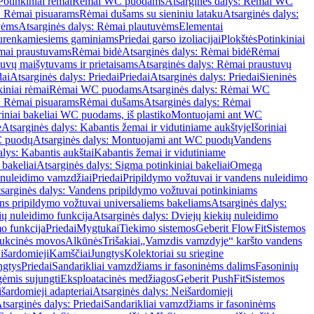
Potinkiniai rėmai
Rėmai WC puodams
Atsarginės dalys: Rėmai WC
: Rėmai pisuarams
Rėmai dušams su sieniniu lataku
Atsarginės dalys:
vėms
Atsarginės dalys: Rėmai plautuvėms
Elementai
surenkamiesiems gaminiams
Priedai garso izoliacijai
Plokštės
Potinkiniai
ėmai praustuvams
Rėmai bidė
Atsarginės dalys: Rėmai bidė
Rėmai
uvų maišytuvams ir prietaisams
Atsarginės dalys: Rėmai praustuvų
dai
Atsarginės dalys: Priedai
Priedai
Atsarginės dalys: Priedai
Sieninės
kiniai rėmai
Rėmai WC puodams
Atsarginės dalys: Rėmai WC
: Rėmai pisuarams
Rėmai dušams
Atsarginės dalys: Rėmai
riniai bakeliai WC puodams, iš plastiko
Montuojami ant WC
e
Atsarginės dalys: Kabantis žemai ir vidutiniame aukštyje
Išoriniai
C puodų
Atsarginės dalys: Montuojami ant WC puodų
Vandens
alys: Kabantis aukštai
Kabantis žemai ir vidutiniame
 bakeliai
Atsarginės dalys: Sigma potinkiniai bakeliai
Omega
nuleidimo vamzdžiai
Priedai
Pripildymo vožtuvai ir vandens nuleidimo
sarginės dalys: Vandens pripildymo vožtuvai potinkiniams
s pripildymo vožtuvai universaliems bakeliams
Atsarginės dalys:
ių nuleidimo funkcija
Atsarginės dalys: Dviejų kiekių nuleidimo
mo funkcija
Priedai
Mygtukai
Tiekimo sistemos
Geberit FlowFit
Sistemos
ukcinės movos
Alkūnės
Trišakiai
„Vamzdis vamzdyje“ karšto vandens
 išardomieji
Kamščiai
Jungtys
Kolektoriai su sriegine
ngtys
Priedai
Sandarikliai vamzdžiams ir fasoninėms dalims
Fasoninių
gėmis sujungti
Eksploatacinės medžiagos
Geberit PushFit
Sistemos
šardomieji adapteriai
Atsarginės dalys: Neišardomieji
tsarginės dalys: Priedai
Sandarikliai vamzdžiams ir fasoninėms