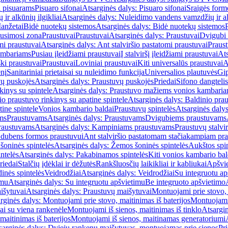
i pisuarams
Pisuaro sifonai
Atsarginės dalys: Pisuaro sifonai
Sraigės form
r alkūnių ilgikliai
Atsarginės dalys: Nuleidimo vandens vamzdžių ir alk
anžetai
Bidė nuotekų sistemos
Atsarginės dalys: Bidė nuotekų sistemos
usimosi zona
Praustuvai
Praustuvai
Atsarginės dalys: Praustuvai
Dvigubi 
mi praustuvai
Atsarginės dalys: Ant stalviršio pastatomi praustuvai
Praus
ambariams
Pusiau įleidžiami praustuvai
Į stalviršį įleidžiami praustuvai
Ats
ki praustuvai
Praustuvai
Loviniai praustuvai
Kiti universalūs praustuvai
A
enį
Sanitariniai prietaisai su nuleidimo funkcija
Universalios plautuvės
Gip
vų puskojės
Atsarginės dalys: Praustuvų puskojės
Priedai
Sifono dangtelis
inys su spintele
Atsarginės dalys: Praustuvo mažiems vonios kambariam
io praustuvo rinkinys su apatine spintele
Atsarginės dalys: Baldinio prau
tine spintele
Vonios kambario baldai
Praustuvų spintelės
Atsarginės dalys
ms
Praustuvams
Atsarginės dalys: Praustuvams
Dvigubiems praustuvams
raustuvams
Atsarginės dalys: Kampiniams praustuvams
Praustuvų stalvir
m dubens formos praustuvui
Ant stalviršio pastatomam stačiakampiam pra
šoninės spintelės
Atsarginės dalys: Žemos šoninės spintelės
Aukštos spin
ntelės
Atsarginės dalys: Pakabinamos spintelės
Kiti vonios kambario bal
riedai
Stalčių įdėklai ir dėžutės
Rankšluosčių laikikliai ir kabliukai
Apšvie
dinės spintelės
Veidrodžiai
Atsarginės dalys: Veidrodžiai
Su integruotu ap
imu
Atsarginės dalys: Su integruotu apšvietimu
Be integruoto apšvietimo
išytuvai
Atsarginės dalys: Praustuvų maišytuvai
Montuojami prie stovo, 
rginės dalys: Montuojami prie stovo, maitinimas iš baterijos
Montuojami 
ai su viena rankenėle
Montuojami iš sienos, maitinimas iš tinklo
Atsargin
maitinimas iš baterijos
Montuojami iš sienos, maitinamas generatoriumi
sarginės dalys: Dviejų rankenų maišytuvas, montuojamas prie sienos
Pri