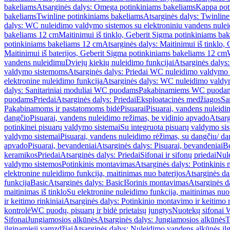
bakeliams
Atsarginės dalys: Omega potinkiniams bakeliams
Kappa pot
bakeliams
Twinline potinkiniams bakeliams
Atsarginės dalys: Twinlin
dalys: WC nuleidimo valdymo sistemos su elektroniniu vandens nule
bakeliams 12 cm
Maitinimui iš tinklo, Geberit Sigma potinkiniams ba
potinkiniams bakeliams 12 cm
Atsarginės dalys: Maitinimui iš tinklo
Maitinimui iš baterijos, Geberit Sigma potinkiniams bakeliams 12 cm
vandens nuleidimu
Dviejų kiekių nuleidimo funkcijai
Atsarginės dalys:
valdymo sistemoms
Atsarginės dalys: Priedai WC nuleidimo valdymo
elektronine nuleidimo funkcija
Atsarginės dalys: WC nuleidimo valdym
dalys: Sanitariniai moduliai WC puodams
Pakabinamiems WC puoda
puodams
Priedai
Atsarginės dalys: Priedai
Eksploatacinės medžiagos
San
Pakabinamoms ir pastatomoms bidė
Pisuarai
Pisuarai, vandens nuleidi
dangčio
Pisuarai, vandens nuleidimo režimas, be vidinio apvado
Atsarg
potinkinei pisuarų valdymo sistemai
Su integruota pisuarų valdymo si
valdymo sistemai
Pisuarai, vandens nuleidimo rėžimas, su dangčiu/ da
apvado
Pisuarai, bevandeniai
Atsarginės dalys: Pisuarai, bevandeniai
B
keramikos
Priedai
Atsarginės dalys: Priedai
Sifonai ir sifonų priedai
Nule
valdymo sistemos
Potinkinis montavimas
Atsarginės dalys: Potinkinis
elektronine nuleidimo funkcija, maitinimas nuo baterijos
Atsarginės da
funkcija
Basic
Atsarginės dalys: Basic
Išorinis montavimas
Atsarginės d
maitinimas iš tinklo
Su elektronine nuleidimo funkcija, maitinimas nuo 
ir keitimo rinkiniai
Atsarginės dalys: Potinkinio montavimo ir keitimo r
kontrolė
WC puodų, pisuarų ir bidė prietaisų jungtys
Nuotekų sifonai W
Sifonai
Jungiamosios alkūnės
Atsarginės dalys: Jungiamosios alkūnės
T
ilginamieji vamzdžiai
Atsarginės dalys: Nuleidimo vandens alkūnės il