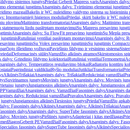
Šildymo sistemos jungtys
Priedai Geberit Mapress varis
Atsarginės dalys:
imo elementai jungtims
Atsarginės dalys: Tvirtinimo elementai jungtims
leidimo mazgai
Bakelis ir WC nuleidimo valdymo sistema su higieniniu
ys: Įmontuojamieji higienos moduliai
Priedai, skirti bakelių ir WC nul
iniu plovimu
Maitinimo transformatoriai
Atsarginės dalys: Maitinimo tran
su statmenuoju lizdu paslėptam montavimui
Su Mapress presavimo jungt
gtimis
Atsarginės dalys: Su FlowFit presavimo jungtimis
Su Mepla pres
 jungtimis
Rutuliniai ventiliai paslėptam montavimui
Atsarginės dalys: R
resavimo jungtimis
Su Volex presavimo jungtimis
Su jungtimis Compact
parčiojo išleidimo vožtuvai
Paviršinio šildymo ir vėsinimo sistema
Siste
priedai
Deformacinės siūlės
Vamzdžio alkūnės atramos
Skirstomosios spi
s dalys: Grindinio šildymo kolektoriai
Rutuliniai ventiliai
Termometrai
Ad
sarginės dalys: Temperatūros reguliavimo blokai
Radiatorių kontūrų kol
ostatai
Pagrindiniai valdikliai
Ryšio moduliai
Jutikliai
Transformatoriai
Pri
ys
Alkūnės
Trišakiai
Atsarginės dalys: Trišakiai
Redukciniai vamzdžiai
Pr
tys
Suvirinamos jungtys
Movinės jungtys
Atsarginės dalys: Movinės jun
rietaisų jungtys
Jungiamosios alkūnės
Atsarginės dalys: Jungiamosios a
-PP
Vamzdžiai
Atsarginės dalys: Vamzdžiai
Fasoninės dalys
Atsarginės da
arginės dalys: Redukciniai vamzdžiai
Pravalos
Atsarginės dalys: Pravalo
ų jungtys
Jungiamosios alkūnės
Tiesiosios jungtys
Priedai
Vamzdžių apkab
dalys: Fasoninės dalys
Alkūnės
Atsarginės dalys: Alkūnės
Trišakiai
Atsarg
asoninės dalys
Atsarginės dalys: SuperTube fasoninės dalys
Alkūnės
Ats
dalys: Movinės jungtys
Pirštinės jungtys
Adapteriai į kitas medžiagas
Pri
 medžiagos
Geberit PE
Vamzdžiai
Fasoninės dalys
Atsarginės dalys: Faso
Specialios fasoninės dalys
SuperTube fasoninės dalys
Alkūnės
Specialios