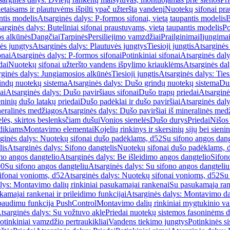
etaisams ir plautuvėms išpilti ypač užterštą vandenį
Nuotekų sifonai pr
ntis modelis
Atsarginės dalys: P-formos sifonai, vietą taupantis modelis
B
arginės dalys: Buteliniai sifonai praustuvams, vietą taupantis modelis
Po
s alkūnės
Dangčiai
Tarpinės
Persiliejimo vamzdžiai
Prailginimai
Įjungima
ės jungtys
Atsarginės dalys: Plautuvės jungtys
Tiesioji jungtis
Atsarginės 
onai
Atsarginės dalys: P-formos sifonai
Potinkiniai sifonai
Atsarginės daly
dai
Nuotekų sifonai užteršto vandens išpylimo kriauklėms
Atsarginės dal
rginės dalys: Jungiamosios alkūnės
Tiesioji jungtis
Atsarginės dalys: Tiesi
indų nuotekų sistema
Atsarginės dalys: Dušo grindų nuotekų sistema
Duš
ai
Atsarginės dalys: Dušo paviršiaus sifonai
Dušo trapų priedai
Atsarginė
eninių dušo latakų priedai
Dušo padėklai ir dušo paviršiai
Atsarginės daly
neralinės medžiagos
Atsarginės dalys: Dušo paviršiai iš mineralinės med
elės, skirtos beslenksčiam dušui
Vonios sienelės
Dušo durys
Priedai
Nišos
dikiams
Montavimo elementai
Kojelių rinkinys ir skersinių sijų bei sieni
ginės dalys: Nuotekų sifonai dušo padėklams, d52
Su sifono angos dang
lis
Atsarginės dalys: Sifono dangtelis
Nuotekų sifonai dušo padėklams, 
mo angos dangtelio
Atsarginės dalys: Be išleidimo angos dangtelio
Sifon
90
Su sifono angos dangteliu
Atsarginės dalys: Su sifono angos dangteliu
ifonai vonioms, d52
Atsarginės dalys: Nuotekų sifonai vonioms, d52
Su
lys: Montavimo dalių rinkiniai pasukamajai rankenai
Su pasukamąja ran
amajai rankenai ir prileidimo funkcijai
Atsarginės dalys: Montavimo dal
paudimu funkcija PushControl
Montavimo dalių rinkiniai mygtukinio v
tsarginės dalys: Su vožtuvo akle
Priedai nuotekų sistemos fasoninėms 
otinkiniai vamzdžio pertraukikliai
Vandens tiekimo jungtys
Potinkinės s