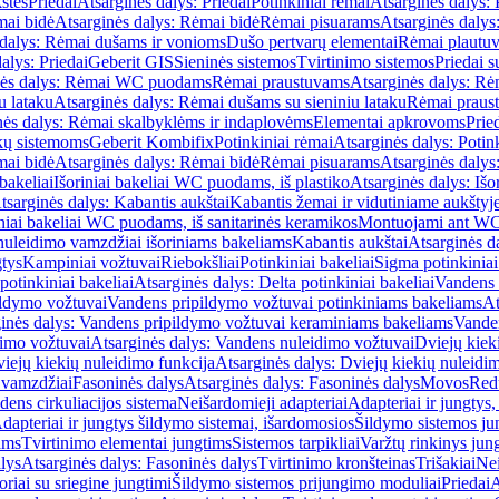
štės
Priedai
Atsarginės dalys: Priedai
Potinkiniai rėmai
Atsarginės dalys: 
ai bidė
Atsarginės dalys: Rėmai bidė
Rėmai pisuarams
Atsarginės dalys
 dalys: Rėmai dušams ir vonioms
Dušo pertvarų elementai
Rėmai plautu
alys: Priedai
Geberit GIS
Sieninės sistemos
Tvirtinimo sistemos
Priedai 
nės dalys: Rėmai WC puodams
Rėmai praustuvams
Atsarginės dalys: R
u lataku
Atsarginės dalys: Rėmai dušams su sieniniu lataku
Rėmai praust
nės dalys: Rėmai skalbyklėms ir indaplovėms
Elementai apkrovoms
Prie
ų sistemoms
Geberit Kombifix
Potinkiniai rėmai
Atsarginės dalys: Potin
ai bidė
Atsarginės dalys: Rėmai bidė
Rėmai pisuarams
Atsarginės dalys
 bakeliai
Išoriniai bakeliai WC puodams, iš plastiko
Atsarginės dalys: Išo
tsarginės dalys: Kabantis aukštai
Kabantis žemai ir vidutiniame aukštyj
iniai bakeliai WC puodams, iš sanitarinės keramikos
Montuojami ant W
nuleidimo vamzdžiai išoriniams bakeliams
Kabantis aukštai
Atsarginės d
gtys
Kampiniai vožtuvai
Riebokšliai
Potinkiniai bakeliai
Sigma potinkiniai
potinkiniai bakeliai
Atsarginės dalys: Delta potinkiniai bakeliai
Vandens 
ildymo vožtuvai
Vandens pripildymo vožtuvai potinkiniams bakeliams
At
inės dalys: Vandens pripildymo vožtuvai keraminiams bakeliams
Vanden
imo vožtuvai
Atsarginės dalys: Vandens nuleidimo vožtuvai
Dviejų kiek
iejų kiekių nuleidimo funkcija
Atsarginės dalys: Dviejų kiekių nuleidi
 vamzdžiai
Fasoninės dalys
Atsarginės dalys: Fasoninės dalys
Movos
Red
ens cirkuliacijos sistema
Neišardomieji adapteriai
Adapteriai ir jungtys,
dapteriai ir jungtys šildymo sistemai, išardomosios
Šildymo sistemos ju
ams
Tvirtinimo elementai jungtims
Sistemos tarpikliai
Varžtų rinkinys jun
lys
Atsarginės dalys: Fasoninės dalys
Tvirtinimo kronšteinas
Trišakiai
Nei
riai su sriegine jungtimi
Šildymo sistemos prijungimo moduliai
Priedai
A