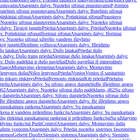
austuvams
Atsarginės dalys: Nuotekų sifonai praustuvams
P-formos
utelinis sifonai praustuvams
Atsarginės dalys: Butelinis sifonai
tinkiniai sifonai
Atsarginės dalys: Potinkiniai sifonai
Praustuvo
i
Nuotekų sifonai plautuvėms
Atsarginės dalys: Nuotekų sifonai
dalys: Tiesioji jungtis
Priedai
Atsarginės dalys: Priedai
Nuotekų sifonai
s: Potinkiniai sifonai
Išoriniai sifonai
Atsarginės dalys: Išoriniai
ys: Nuotekų sifonai užteršto vandens išpylimo
oji jungtis
Išleidimo vožtuvai
Atsarginės dalys: Išleidimo
o latakai
Atsarginės dalys: Dušo latakai
Priedai dušo
s dalys: Dušo trapų priedai
Sieniniai dušo latakai
Atsarginės dalys:
s: Dušo padėklai ir dušo paviršiai
Dušo paviršiai iš mineralinės
žiagos
Montavimo elementai
Atsarginės dalys: Montavimo
 lentynos dušui
Nišos lentynos
Priedai
Vonios
Vonios iš sanitarinio
nio inkaro rinkinys
Priedai
Remonto rinkiniai
Kiti priedai
Prietaisų
teliu
Atsarginės dalys: Su sifono angos dangteliu
Be išleidimo angos
d62
Atsarginės dalys: Nuotekų sifonai dušo padėklams, d62
Su sifono
o dangtelis
Atsarginės dalys: Sifono dangtelis
Nuotekų sifonai dušo
Be išleidimo angos dangtelio
Atsarginės dalys: Be išleidimo angos
 pasukamąja rankena
Atsarginės dalys: Su pasukamąja
kena ir vandens prileidimo funkcija
Atsarginės dalys: Su pasukamąja
ių rinkiniai pasukamajai rankenai ir prileidimo funkcijai
Su uždarymo
aldymo funkcijai PushControl
Atsarginės dalys: Montavimo dalių
dalims vonioms
Atsarginės dalys: Priedai nuotekų sistemos fasoninėms
istemos
Geberit Duofix
Sieninės sistemos
Atsarginės dalys: Sieninės