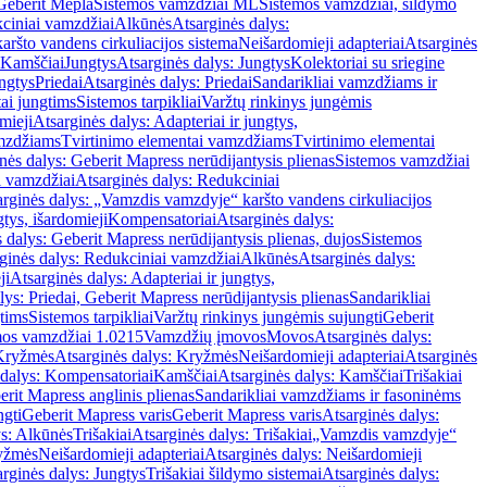
Geberit Mepla
Sistemos vamzdžiai ML
Sistemos vamzdžiai, šildymo
ciniai vamzdžiai
Alkūnės
Atsarginės dalys:
ršto vandens cirkuliacijos sistema
Neišardomieji adapteriai
Atsarginės
 Kamščiai
Jungtys
Atsarginės dalys: Jungtys
Kolektoriai su sriegine
ngtys
Priedai
Atsarginės dalys: Priedai
Sandarikliai vamzdžiams ir
ai jungtims
Sistemos tarpikliai
Varžtų rinkinys jungėmis
mieji
Atsarginės dalys: Adapteriai ir jungtys,
mzdžiams
Tvirtinimo elementai vamzdžiams
Tvirtinimo elementai
nės dalys: Geberit Mapress nerūdijantysis plienas
Sistemos vamzdžiai
i vamzdžiai
Atsarginės dalys: Redukciniai
arginės dalys: „Vamzdis vamzdyje“ karšto vandens cirkuliacijos
gtys, išardomieji
Kompensatoriai
Atsarginės dalys:
 dalys: Geberit Mapress nerūdijantysis plienas, dujos
Sistemos
ginės dalys: Redukciniai vamzdžiai
Alkūnės
Atsarginės dalys:
ji
Atsarginės dalys: Adapteriai ir jungtys,
lys: Priedai, Geberit Mapress nerūdijantysis plienas
Sandarikliai
gtims
Sistemos tarpikliai
Varžtų rinkinys jungėmis sujungti
Geberit
mos vamzdžiai 1.0215
Vamzdžių įmovos
Movos
Atsarginės dalys:
Kryžmės
Atsarginės dalys: Kryžmės
Neišardomieji adapteriai
Atsarginės
 dalys: Kompensatoriai
Kamščiai
Atsarginės dalys: Kamščiai
Trišakiai
erit Mapress anglinis plienas
Sandarikliai vamzdžiams ir fasoninėms
ngti
Geberit Mapress varis
Geberit Mapress varis
Atsarginės dalys:
ys: Alkūnės
Trišakiai
Atsarginės dalys: Trišakiai
„Vamzdis vamzdyje“
ryžmės
Neišardomieji adapteriai
Atsarginės dalys: Neišardomieji
rginės dalys: Jungtys
Trišakiai šildymo sistemai
Atsarginės dalys: