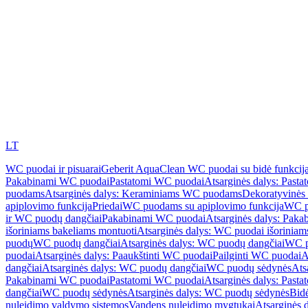
LT
WC puodai ir pisuarai
Geberit AquaClean WC puodai su bidė funkcij
Pakabinami WC puodai
Pastatomi WC puodai
Atsarginės dalys: Past
puodams
Atsarginės dalys: Keraminiams WC puodams
Dekoratyvinės 
apiplovimo funkcija
Priedai
WC puodams su apiplovimo funkcija
WC p
ir WC puodų dangčiai
Pakabinami WC puodai
Atsarginės dalys: Pak
išoriniams bakeliams montuoti
Atsarginės dalys: WC puodai išoriniam
puodų
WC puodų dangčiai
Atsarginės dalys: WC puodų dangčiai
WC p
puodai
Atsarginės dalys: Paaukštinti WC puodai
Pailginti WC puodai
A
dangčiai
Atsarginės dalys: WC puodų dangčiai
WC puodų sėdynės
Ats
Pakabinami WC puodai
Pastatomi WC puodai
Atsarginės dalys: Past
dangčiai
WC puodų sėdynės
Atsarginės dalys: WC puodų sėdynės
Bid
nuleidimo valdymo sistemos
Vandens nuleidimo mygtukai
Atsarginės 