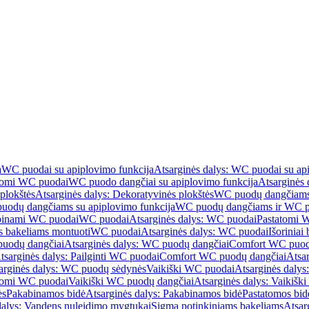
a
WC puodai su apiplovimo funkcija
Atsarginės dalys: WC puodai su ap
atomi WC puodai
WC puodo dangčiai su apiplovimo funkcija
Atsarginės 
plokštės
Atsarginės dalys: Dekoratyvinės plokštės
WC puodų dangčiams 
uodų dangčiams su apiplovimo funkcija
WC puodų dangčiams ir WC pu
abinami WC puodai
WC puodai
Atsarginės dalys: WC puodai
Pastatomi 
s bakeliams montuoti
WC puodai
Atsarginės dalys: WC puodai
Išoriniai
uodų dangčiai
Atsarginės dalys: WC puodų dangčiai
Comfort WC puod
tsarginės dalys: Pailginti WC puodai
Comfort WC puodų dangčiai
Atsa
arginės dalys: WC puodų sėdynės
Vaikiški WC puodai
Atsarginės dalys
atomi WC puodai
Vaikiški WC puodų dangčiai
Atsarginės dalys: Vaikiš
ės
Pakabinamos bidė
Atsarginės dalys: Pakabinamos bidė
Pastatomos bid
dalys: Vandens nuleidimo mygtukai
Sigma potinkiniams bakeliams
Atsar