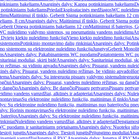
inkiniams bakeliams
Atsarginės dalys: Kappa potinkiniams bakeliams
De
e potinkiniams bakeliams
Priedai
Eksploatacinės medžiagos
WC nuleidimo
idimu
Maitinimui iš tinklo, Geberit Sigma potinkiniams bakeliams 12 cm
keliams, 8 cm
Atsarginės dalys: Maitinimui iš tinklo, Geberit Sigma pot
, Geberit Omega potinkiniams bakeliams 12 cm
Maitinimui iš baterijos, 
WC nuleidimo valdymo sistemos, su pneumatiniu vandens nuleidimu
At
 Dviejų kiekių nuleidimo funkcijai
Vieno kiekio nuleidimo funkcijai
Atsa
 sistemoms
Potinkinio montavimo dalių rinkiniai
Atsarginės dalys: Potin
o sistemoms su elektronine nuleidimo funkcija
Jungtys
Geberit Monolit
ms
Atsarginės dalys: Pakabinamiems WC puodams
Pastatomiems WC p
itariniai moduliai, skirti bidė
Atsarginės dalys: Sanitariniai moduliai, ski
mo režimas, su vidiniu apvadu
Atsarginės dalys: Pisuarai, vandens nulei
inės dalys: Pisuarai, vandens nuleidimo režimas, be vidinio apvado
Išor
stema
Atsarginės dalys: Su integruota pisuarų valdymo sistema
Integruot
ngčiui
Atsarginės dalys: Pisuarai, vandens nuleidimo rėžimas, su dangči
e dangčio
Atsarginės dalys: Be dangčio
Pisuarų pertvaros
Pisuarų pertvar
idimo vandens vamzdžiai, alkūnės ir adapteriai
Atsarginės dalys: Nulei
 montavimas
Su elektronine nuleidimo funkcija, maitinimas iš tinklo
Atsar
lys: Su elektronine nuleidimo funkcija, maitinimas nuo baterijos
Su pneu
alys: Išorinis montavimas
Su elektronine nuleidimo funkcija, maitinimas 
baterijos
Atsarginės dalys: Su elektronine nuleidimo funkcija, maitinima
inkiniai
Nuleidimo vandens vamzdžiai, alkūnės ir adapteriai
Dengiamosi
C puodams ir sanitariniams prietaisams
Atsarginės dalys: Nuotekų sif
iesioji jungtis
Atsarginės dalys: Tiesioji jungtis
Prijungimo moduliai
Atsa
ginamieji vamzdžiai
Jungtys iš PVC
Atsarginės dalys: Jungtys iš PVC
Man