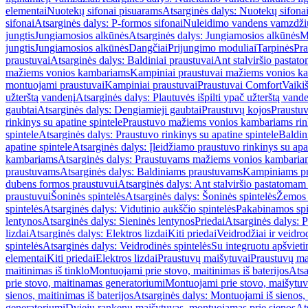
elementai
Nuotekų sifonai pisuarams
Atsarginės dalys: Nuotekų sifona
sifonai
Atsarginės dalys: P-formos sifonai
Nuleidimo vandens vamzdžių i
jungtis
Jungiamosios alkūnės
Atsarginės dalys: Jungiamosios alkūnės
M
jungtis
Jungiamosios alkūnės
Dangčiai
Prijungimo moduliai
Tarpinės
Pra
praustuvai
Atsarginės dalys: Baldiniai praustuvai
Ant stalviršio pastato
mažiems vonios kambariams
Kampiniai praustuvai mažiems vonios k
montuojami praustuvai
Kampiniai praustuvai
Praustuvai Comfort
Vaikiš
užterštą vandenį
Atsarginės dalys: Plautuvės išpilti ypač užterštą vand
gaubtai
Atsarginės dalys: Dengiamieji gaubtai
Praustuvų kojos
Praustu
rinkinys su apatine spintele
Praustuvo mažiems vonios kambariams rink
spintele
Atsarginės dalys: Praustuvo rinkinys su apatine spintele
Baldin
apatine spintele
Atsarginės dalys: Įleidžiamo praustuvo rinkinys su apa
kambariams
Atsarginės dalys: Praustuvams mažiems vonios kambaria
praustuvams
Atsarginės dalys: Baldiniams praustuvams
Kampiniams p
dubens formos praustuvui
Atsarginės dalys: Ant stalviršio pastatoma
praustuvui
Šoninės spintelės
Atsarginės dalys: Šoninės spintelės
Žemos 
spintelės
Atsarginės dalys: Vidutinio aukščio spintelės
Pakabinamos spi
lentynos
Atsarginės dalys: Sieninės lentynos
Priedai
Atsarginės dalys: P
lizdai
Atsarginės dalys: Elektros lizdai
Kiti priedai
Veidrodžiai ir veidro
spintelės
Atsarginės dalys: Veidrodinės spintelės
Su integruotu apšviet
elementai
Kiti priedai
Elektros lizdai
Praustuvų maišytuvai
Praustuvų ma
maitinimas iš tinklo
Montuojami prie stovo, maitinimas iš baterijos
Atsa
prie stovo, maitinamas generatoriumi
Montuojami prie stovo, maišytuv
sienos, maitinimas iš baterijos
Atsarginės dalys: Montuojami iš sienos, 
generatoriumi
Dviejų rankenų maišytuvas, montuojamas prie sienos
At