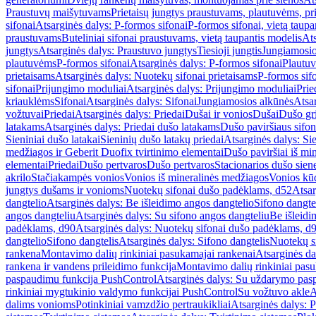
Praustuvų maišytuvams
Prietaisų jungtys praustuvams, plautuvėms, pri
sifonai
Atsarginės dalys: P-formos sifonai
P-formos sifonai, vietą taupa
praustuvams
Buteliniai sifonai praustuvams, vietą taupantis modelis
Ats
jungtys
Atsarginės dalys: Praustuvo jungtys
Tiesioji jungtis
Jungiamosio
plautuvėms
P-formos sifonai
Atsarginės dalys: P-formos sifonai
Plautuv
prietaisams
Atsarginės dalys: Nuotekų sifonai prietaisams
P-formos sif
sifonai
Prijungimo moduliai
Atsarginės dalys: Prijungimo moduliai
Prie
kriauklėms
Sifonai
Atsarginės dalys: Sifonai
Jungiamosios alkūnės
Atsa
vožtuvai
Priedai
Atsarginės dalys: Priedai
Dušai ir vonios
Dušai
Dušo gr
latakams
Atsarginės dalys: Priedai dušo latakams
Dušo paviršiaus sifon
Sieniniai dušo latakai
Sieninių dušo latakų priedai
Atsarginės dalys: Si
medžiagos ir Geberit Duofix tvirtinimo elementai
Dušo paviršiai iš mi
elementai
Priedai
Dušo pertvaros
Dušo pertvaros
Stacionarios dušo sien
akrilo
Stačiakampės vonios
Vonios iš mineralinės medžiagos
Vonios kū
jungtys dušams ir vonioms
Nuotekų sifonai dušo padėklams, d52
Atsar
dangtelio
Atsarginės dalys: Be išleidimo angos dangtelio
Sifono dangte
angos dangteliu
Atsarginės dalys: Su sifono angos dangteliu
Be išleidi
padėklams, d90
Atsarginės dalys: Nuotekų sifonai dušo padėklams, d
dangtelio
Sifono dangtelis
Atsarginės dalys: Sifono dangtelis
Nuotekų s
rankena
Montavimo dalių rinkiniai pasukamajai rankenai
Atsarginės da
rankena ir vandens prileidimo funkcija
Montavimo dalių rinkiniai pasuk
paspaudimu funkcija PushControl
Atsarginės dalys: Su uždarymo pas
rinkiniai mygtukinio valdymo funkcijai PushControl
Su vožtuvo akle
A
dalims vonioms
Potinkiniai vamzdžio pertraukikliai
Atsarginės dalys: P