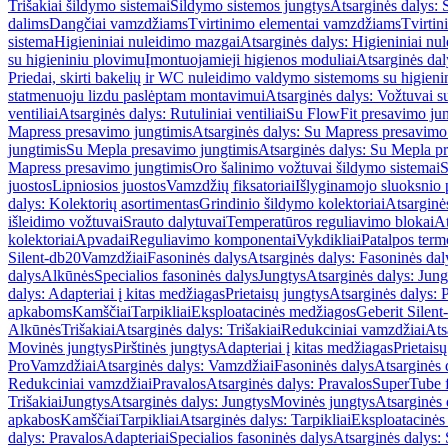
Trišakiai šildymo sistemai
Šildymo sistemos jungtys
Atsarginės dalys: 
dalims
Dangčiai vamzdžiams
Tvirtinimo elementai vamzdžiams
Tvirtin
sistema
Higieniniai nuleidimo mazgai
Atsarginės dalys: Higieniniai nu
su higieniniu plovimu
Įmontuojamieji higienos moduliai
Atsarginės dal
Priedai, skirti bakelių ir WC nuleidimo valdymo sistemoms su higien
statmenuoju lizdu paslėptam montavimui
Atsarginės dalys: Vožtuvai 
ventiliai
Atsarginės dalys: Rutuliniai ventiliai
Su FlowFit presavimo jun
Mapress presavimo jungtimis
Atsarginės dalys: Su Mapress presavimo
jungtimis
Su Mepla presavimo jungtimis
Atsarginės dalys: Su Mepla p
Mapress presavimo jungtimis
Oro šalinimo vožtuvai šildymo sistemai
S
juostos
Lipniosios juostos
Vamzdžių fiksatoriai
Išlyginamojo sluoksnio 
dalys: Kolektorių asortimentas
Grindinio šildymo kolektoriai
Atsarginė
išleidimo vožtuvai
Srauto dalytuvai
Temperatūros reguliavimo blokai
At
kolektoriai
Apvadai
Reguliavimo komponentai
Vykdikliai
Patalpos term
Silent-db20
Vamzdžiai
Fasoninės dalys
Atsarginės dalys: Fasoninės dal
dalys
Alkūnės
Specialios fasoninės dalys
Jungtys
Atsarginės dalys: Jung
dalys: Adapteriai į kitas medžiagas
Prietaisų jungtys
Atsarginės dalys: P
apkaboms
Kamščiai
Tarpikliai
Eksploatacinės medžiagos
Geberit Silent
Alkūnės
Trišakiai
Atsarginės dalys: Trišakiai
Redukciniai vamzdžiai
Ats
Movinės jungtys
Pirštinės jungtys
Adapteriai į kitas medžiagas
Prietais
Pro
Vamzdžiai
Atsarginės dalys: Vamzdžiai
Fasoninės dalys
Atsarginės 
Redukciniai vamzdžiai
Pravalos
Atsarginės dalys: Pravalos
SuperTube f
Trišakiai
Jungtys
Atsarginės dalys: Jungtys
Movinės jungtys
Atsarginės 
apkabos
Kamščiai
Tarpikliai
Atsarginės dalys: Tarpikliai
Eksploatacinės
dalys: Pravalos
Adapteriai
Specialios fasoninės dalys
Atsarginės dalys: 