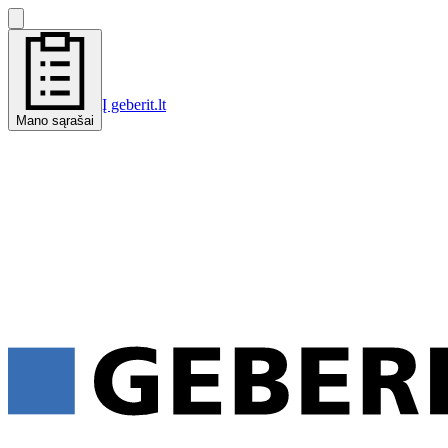
Į geberit.lt
Mano sąrašai