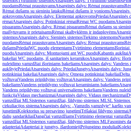
sistemos
Tvirtinimo sistemos
Atsarginės dalys: Tvirtinimo sistemos
Plok
puodams
Rėmai praustuvams
Atsarginės dalys: Rėmai praustuvams
Rėm
Rėmai dušams su sieniniu lataku
Rėmai dušams ir vonioms
Atsarginės
apkrovoms
Atsarginės dalys: Elementai apkrovoms
Priedai
Atsarginės d
rėmai
Atsarginės dalys: Potinkiniai rėmai
Rėmai WC puodams
Atsargi
pisuarams
Atsarginės dalys: Rėmai pisuarams
Rėmai dušams su sienini
maišytuvams ir prietaisams
Rėmai skalbyklėms ir indaplovėms
Atsargi
sistemos
Atsarginės dalys: Sieninės sistemos
Tiekimo sistemoms
Nuotek
puodams
Rėmai praustuvams
Atsarginės dalys: Rėmai praustuvams
Rėm
dušams
Priedai
WC puodų elementams
Tvirtinimo elementams
Išoriniai
puodų
Atsarginės dalys: Montuojami ant WC puodų
Kabantis aukštai
A
bakeliai WC puodams, iš sanitarinės keramikos
Atsarginės dalys: Išor
nuleidimo vamzdžiai išoriniams bakeliams
Atsarginės dalys: Vandens 
aukštyje
Priedai
Atsarginės dalys: Priedai
Jungtys
Atsarginės dalys: Jun
potinkiniai bakeliai
Atsarginės dalys: Omega potinkiniai bakeliai
Delta 
vožtuvai
Vandens pripildymo vožtuvai
Atsarginės dalys: Vandens prip
bakeliams
Vandens pripildymo vožtuvai keraminiams bakeliams
Atsarg
Vandens pripildymo vožtuvai universaliems bakeliams
Vandens nuleid
funkcija
Vidaus mechanizmai
Atsarginės dalys: Vidaus mechanizmai
Dv
vamzdžiai ML
Sistemos vamzdžiai, šildymo sistemos ML
SL Sistemos
cirkuliacijos sistema
Atsarginės dalys: „Vamzdis vamzdyje“ karšto vand
jungtimi
Kolektorius su presavimo jungtimi
Trišakiai šildymo sistemai
A
dalių sandarikliai
Dangčiai vamzdžiams
Tvirtinimo elementai vamzdži
vamzdžiai ML
Sistemos vamzdžiai, šildymo sistemos ML
Fasoninės da
adapteriai
Adapteriai ir jungtys, išardomieji
Prijungimo moduliai
Kolekto