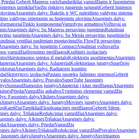
 Priedai Geberit Mapress varis
Sandarikliai vamzdžiams ir fasoninėms
Sistemos tarpikliai
Varžtų rinkinys jungėmis sujungti
Geberit higienos
 plovimu
Atsarginės dalys: Bakelis ir WC nuleidimo valdymo sistema
eidimo valdymo sistemoms su higieniniu plovimu
Atsarginės dalys:
sformatoriai
Tinklo komponentai
Vamzdynų armatūros
Vožtuvai su
imis
Atsarginės dalys: Su Mapress presavimo jungtimis
Rutuliniai
avimo jungtimis
Atsarginės dalys: Su Mepla presavimo jungtimis
Su
utuliniai ventiliai paslėptam montavimui
Su FlowFit presavimo
Atsarginės dalys: Su jungtimis Compact
Atgaliniai vožtuvai
Su
mos vamzdžiai
Įrengimo medžiagos
Kraštinės izoliacinės
ntos
Skirstomosios spintos iš metalo
Kolektorių asortimentas
Atsarginės
apteriai
Atsarginės dalys: Adapteriai
Kolektoriaus jungtys
Sparčiojo
ektoriai
Atsarginės dalys: Radiatorių kontūrų
edai
Skirstytuvo izoliacija
Pastato nuotekų šalinimo sistemos
Geberit
avalos
Atsarginės dalys: Pravalos
SuperTube fasoninės
gtys
Suspaudžiamosios jungtys
Adapteriai į kitas medžiagas
Atsarginės
lkūnės
Priedai
Vamzdžių apkabos
Tvirtinimo elementai vamzdžių
lys: Fasoninės dalys
Alkūnės
Atsarginės dalys:
s
Jungtys
Atsarginės dalys: Jungtys
Movinės jungtys
Atsarginės dalys:
os
Kamščiai
Tarpikliai
Eksploatacinės medžiagos
Geberit Silent-
inės dalys: Trišakiai
Redukciniai vamzdžiai
Atsarginės dalys:
arginės dalys: Alkūnės
Trišakiai
Atsarginės dalys:
edai
Atsarginės dalys: Priedai
Vamzdžių
ninės dalys
Alkūnės
Trišakiai
Redukciniai vamzdžiai
Pravalos
Atsarginės
 fasoninės dalys
Jungtys
Atsarginės dalys: Jungtys
Suvirinamos