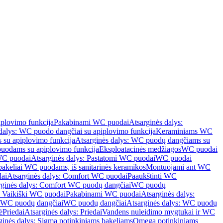
iplovimo funkcija
Pakabinami WC puodai
Atsarginės dalys:
dalys: WC puodo dangčiai su apiplovimo funkcija
Keraminiams WC
su apiplovimo funkcija
Atsarginės dalys: WC puodų dangčiams su
odams su apiplovimo funkcija
Eksploatacinės medžiagos
WC puodai
WC puodai
Atsarginės dalys: Pastatomi WC puodai
WC puodai
 bakeliai WC puodams, iš sanitarinės keramikos
Montuojami ant WC
ai
Atsarginės dalys: Comfort WC puodai
Paaukštinti WC
rginės dalys: Comfort WC puodų dangčiai
WC puodų
: Vaikiški WC puodai
Pakabinami WC puodai
Atsarginės dalys:
ki WC puodų dangčiai
WC puodų dangčiai
Atsarginės dalys: WC puodų
ė
Priedai
Atsarginės dalys: Priedai
Vandens nuleidimo mygtukai ir WC
ginės dalys: Sigma potinkiniams bakeliams
Omega potinkiniams