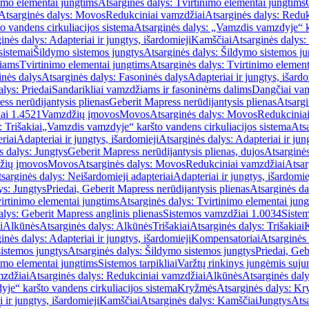
imo elementai jungtims
Atsarginės dalys: Tvirtinimo elementai jungtims
Atsarginės dalys: Movos
Redukciniai vamzdžiai
Atsarginės dalys: Reduk
 vandens cirkuliacijos sistema
Atsarginės dalys: „Vamzdis vamzdyje“ ka
inės dalys: Adapteriai ir jungtys, išardomieji
Kamščiai
Atsarginės dalys:
sistemai
Šildymo sistemos jungtys
Atsarginės dalys: Šildymo sistemos ju
žiams
Tvirtinimo elementai jungtims
Atsarginės dalys: Tvirtinimo element
nės dalys
Atsarginės dalys: Fasoninės dalys
Adapteriai ir jungtys, išardo
alys: Priedai
Sandarikliai vamzdžiams ir fasoninėms dalims
Dangčiai va
ss nerūdijantysis plienas
Geberit Mapress nerūdijantysis plienas
Atsargi
ai 1.4521
Vamzdžių įmovos
Movos
Atsarginės dalys: Movos
Redukcinia
 Trišakiai
„Vamzdis vamzdyje“ karšto vandens cirkuliacijos sistema
Ats
riai
Adapteriai ir jungtys, išardomieji
Atsarginės dalys: Adapteriai ir jun
s dalys: Jungtys
Geberit Mapress nerūdijantysis plienas, dujos
Atsarginės
žių įmovos
Movos
Atsarginės dalys: Movos
Redukciniai vamzdžiai
Atsar
sarginės dalys: Neišardomieji adapteriai
Adapteriai ir jungtys, išardomie
ys: Jungtys
Priedai, Geberit Mapress nerūdijantysis plienas
Atsarginės da
irtinimo elementai jungtims
Atsarginės dalys: Tvirtinimo elementai jun
alys: Geberit Mapress anglinis plienas
Sistemos vamzdžiai 1.0034
Siste
i
Alkūnės
Atsarginės dalys: Alkūnės
Trišakiai
Atsarginės dalys: Trišakiai
inės dalys: Adapteriai ir jungtys, išardomieji
Kompensatoriai
Atsarginės
istemos jungtys
Atsarginės dalys: Šildymo sistemos jungtys
Priedai, Geb
imo elementai jungtims
Sistemos tarpikliai
Varžtų rinkinys jungėmis suju
mzdžiai
Atsarginės dalys: Redukciniai vamzdžiai
Alkūnės
Atsarginės dal
je“ karšto vandens cirkuliacijos sistema
Kryžmės
Atsarginės dalys: K
 ir jungtys, išardomieji
Kamščiai
Atsarginės dalys: Kamščiai
Jungtys
Atsa