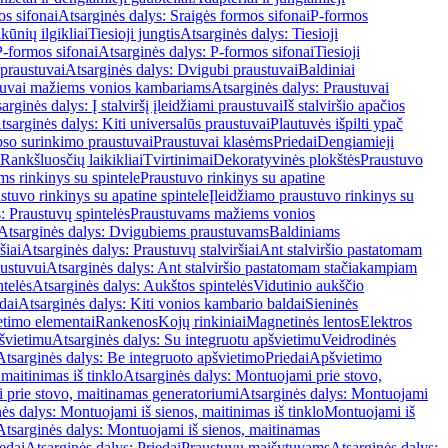
os sifonai
Atsarginės dalys: Sraigės formos sifonai
P-formos
ūnių ilgikliai
Tiesioji jungtis
Atsarginės dalys: Tiesioji
P-formos sifonai
Atsarginės dalys: P-formos sifonai
Tiesioji
praustuvai
Atsarginės dalys: Dvigubi praustuvai
Baldiniai
tuvai mažiems vonios kambariams
Atsarginės dalys: Praustuvai
arginės dalys: Į stalviršį įleidžiami praustuvai
Iš stalviršio apačios
tsarginės dalys: Kiti universalūs praustuvai
Plautuvės išpilti ypač
so surinkimo praustuvai
Praustuvai klasėms
Priedai
Dengiamieji
Rankšluosčių laikikliai
Tvirtinimai
Dekoratyvinės plokštės
Praustuvo
s rinkinys su spintele
Praustuvo rinkinys su apatine
stuvo rinkinys su apatine spintele
Įleidžiamo praustuvo rinkinys su
: Praustuvų spintelės
Praustuvams mažiems vonios
Atsarginės dalys: Dvigubiems praustuvams
Baldiniams
šiai
Atsarginės dalys: Praustuvų stalviršiai
Ant stalviršio pastatomam
ustuvui
Atsarginės dalys: Ant stalviršio pastatomam stačiakampiam
telės
Atsarginės dalys: Aukštos spintelės
Vidutinio aukščio
dai
Atsarginės dalys: Kiti vonios kambario baldai
Sieninės
timo elementai
Rankenos
Kojų rinkiniai
Magnetinės lentos
Elektros
švietimu
Atsarginės dalys: Su integruotu apšvietimu
Veidrodinės
Atsarginės dalys: Be integruoto apšvietimo
Priedai
Apšvietimo
maitinimas iš tinklo
Atsarginės dalys: Montuojami prie stovo,
prie stovo, maitinamas generatoriumi
Atsarginės dalys: Montuojami
ės dalys: Montuojami iš sienos, maitinimas iš tinklo
Montuojami iš
Atsarginės dalys: Montuojami iš sienos, maitinamas
edai
Atsarginės dalys: Priedai
Praustuvų maišytuvams
Atsarginės dalys: