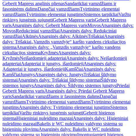
Geberit Mapress anglinis plienas
Sandarikliai vamzdžiams ir
fasoninėms dalims
Dangčiai vamzdžiams
Tvirtinimo elementai
vamzdžiams
Tvirtinimo elementai jungtims
Sistemos tarpikliai
Varžtų
rinkinys jungėmis sujungti
Geberit Mapress varis
Geberit Mapress
varis
Atsarginės dalys: Geberit Mapress varis
Movos
Atsarginės dalys:
Movos
Redukciniai vamzdžiai
Atsarginės dalys: Redukciniai
vamzdžiai
Alkūnės
Atsarginės dalys: Alkūnės
Trišakiai
Atsarginės
dalys: Trišakiai
„Vamzdis vamzdyje“ karšto vandens cirkuliacijos
sistema
Atsarginės dalys: „Vamzdis vamzdyje“ karšto vandens
cirkuliacijos sistema
Kryžmės
Atsarginės dalys:
Kryžmės
Neišardomieji adapteriai
Atsarginės dalys: Neišardomieji
adapteriai
Adapteriai ir jungtys, išardomieji
Atsarginės dalys:
Adapteriai ir jungtys, išardomieji
Kamščiai
Atsarginės dalys:
Kamščiai
Jungtys
Atsarginės dalys: Jungtys
Trišakiai šildymo
sistemai
Atsarginės dalys: Trišakiai šildymo sistemai
Šildymo
sistemos jungtys
Atsarginės dalys: Šildymo sistemos jungtys
Priedai
Geberit Mapress varis
Atsarginės dalys: Priedai Geberit Mapress
varis
Sandarikliai vamzdžiams ir fasoninėms dalims
Dangčiai
vamzdžiams
Tvirtinimo elementai vamzdžiams
Tvirtinimo elementai
jungtims
Atsarginės dalys: Tvirtinimo elementai jungtims
Sistemos
tarpikliai
Varžtų rinkinys jungėmis sujungti
Geberit higienos
sistema
Higieniniai nuleidimo mazgai
Atsarginės dalys: Higieniniai
nuleidimo mazgai
Bakelis ir WC nuleidimo valdymo sistema su
higieniniu plovimu
Atsarginės dalys: Bakelis ir WC nuleidimo
valdymo sistema su higieniniu plovimu
Įmontuojamieji higienos