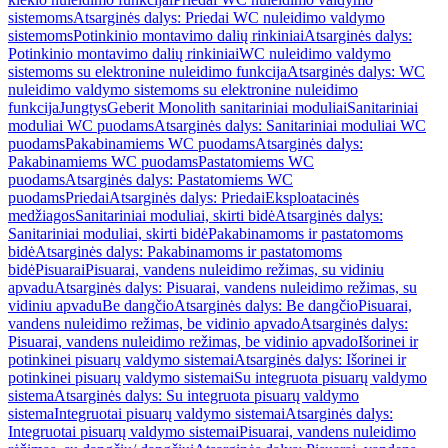
sistemoms
Atsarginės dalys: Priedai WC nuleidimo valdymo
sistemoms
Potinkinio montavimo dalių rinkiniai
Atsarginės dalys:
Potinkinio montavimo dalių rinkiniai
WC nuleidimo valdymo
sistemoms su elektronine nuleidimo funkcija
Atsarginės dalys: WC
nuleidimo valdymo sistemoms su elektronine nuleidimo
funkcija
Jungtys
Geberit Monolith sanitariniai moduliai
Sanitariniai
moduliai WC puodams
Atsarginės dalys: Sanitariniai moduliai WC
puodams
Pakabinamiems WC puodams
Atsarginės dalys:
Pakabinamiems WC puodams
Pastatomiems WC
puodams
Atsarginės dalys: Pastatomiems WC
puodams
Priedai
Atsarginės dalys: Priedai
Eksploatacinės
medžiagos
Sanitariniai moduliai, skirti bidė
Atsarginės dalys:
Sanitariniai moduliai, skirti bidė
Pakabinamoms ir pastatomoms
bidė
Atsarginės dalys: Pakabinamoms ir pastatomoms
bidė
Pisuarai
Pisuarai, vandens nuleidimo režimas, su vidiniu
apvadu
Atsarginės dalys: Pisuarai, vandens nuleidimo režimas, su
vidiniu apvadu
Be dangčio
Atsarginės dalys: Be dangčio
Pisuarai,
vandens nuleidimo režimas, be vidinio apvado
Atsarginės dalys:
Pisuarai, vandens nuleidimo režimas, be vidinio apvado
Išorinei ir
potinkinei pisuarų valdymo sistemai
Atsarginės dalys: Išorinei ir
potinkinei pisuarų valdymo sistemai
Su integruota pisuarų valdymo
sistema
Atsarginės dalys: Su integruota pisuarų valdymo
sistema
Integruotai pisuarų valdymo sistemai
Atsarginės dalys:
Integruotai pisuarų valdymo sistemai
Pisuarai, vandens nuleidimo