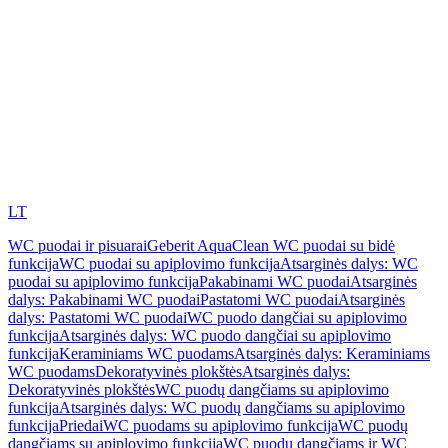
LT
WC puodai ir pisuarai
Geberit AquaClean WC puodai su bidė
funkcija
WC puodai su apiplovimo funkcija
Atsarginės dalys: WC
puodai su apiplovimo funkcija
Pakabinami WC puodai
Atsarginės
dalys: Pakabinami WC puodai
Pastatomi WC puodai
Atsarginės
dalys: Pastatomi WC puodai
WC puodo dangčiai su apiplovimo
funkcija
Atsarginės dalys: WC puodo dangčiai su apiplovimo
funkcija
Keraminiams WC puodams
Atsarginės dalys: Keraminiams
WC puodams
Dekoratyvinės plokštės
Atsarginės dalys:
Dekoratyvinės plokštės
WC puodų dangčiams su apiplovimo
funkcija
Atsarginės dalys: WC puodų dangčiams su apiplovimo
funkcija
Priedai
WC puodams su apiplovimo funkcija
WC puodų
dangčiams su apiplovimo funkcija
WC puodų dangčiams ir WC