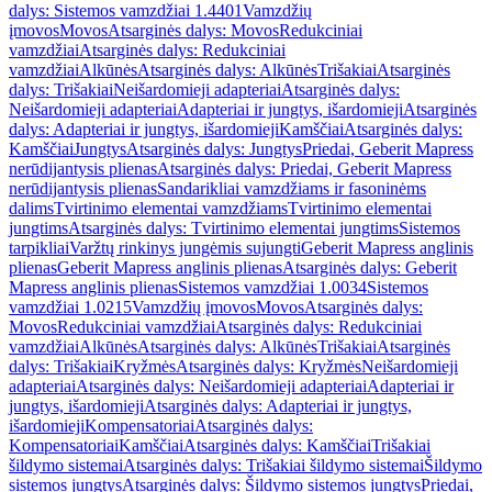
dalys: Sistemos vamzdžiai 1.4401
Vamzdžių
įmovos
Movos
Atsarginės dalys: Movos
Redukciniai
vamzdžiai
Atsarginės dalys: Redukciniai
vamzdžiai
Alkūnės
Atsarginės dalys: Alkūnės
Trišakiai
Atsarginės
dalys: Trišakiai
Neišardomieji adapteriai
Atsarginės dalys:
Neišardomieji adapteriai
Adapteriai ir jungtys, išardomieji
Atsarginės
dalys: Adapteriai ir jungtys, išardomieji
Kamščiai
Atsarginės dalys:
Kamščiai
Jungtys
Atsarginės dalys: Jungtys
Priedai, Geberit Mapress
nerūdijantysis plienas
Atsarginės dalys: Priedai, Geberit Mapress
nerūdijantysis plienas
Sandarikliai vamzdžiams ir fasoninėms
dalims
Tvirtinimo elementai vamzdžiams
Tvirtinimo elementai
jungtims
Atsarginės dalys: Tvirtinimo elementai jungtims
Sistemos
tarpikliai
Varžtų rinkinys jungėmis sujungti
Geberit Mapress anglinis
plienas
Geberit Mapress anglinis plienas
Atsarginės dalys: Geberit
Mapress anglinis plienas
Sistemos vamzdžiai 1.0034
Sistemos
vamzdžiai 1.0215
Vamzdžių įmovos
Movos
Atsarginės dalys:
Movos
Redukciniai vamzdžiai
Atsarginės dalys: Redukciniai
vamzdžiai
Alkūnės
Atsarginės dalys: Alkūnės
Trišakiai
Atsarginės
dalys: Trišakiai
Kryžmės
Atsarginės dalys: Kryžmės
Neišardomieji
adapteriai
Atsarginės dalys: Neišardomieji adapteriai
Adapteriai ir
jungtys, išardomieji
Atsarginės dalys: Adapteriai ir jungtys,
išardomieji
Kompensatoriai
Atsarginės dalys:
Kompensatoriai
Kamščiai
Atsarginės dalys: Kamščiai
Trišakiai
šildymo sistemai
Atsarginės dalys: Trišakiai šildymo sistemai
Šildymo
sistemos jungtys
Atsarginės dalys: Šildymo sistemos jungtys
Priedai,