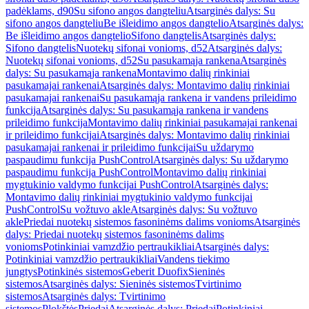
padėklams, d90
Su sifono angos dangteliu
Atsarginės dalys: Su
sifono angos dangteliu
Be išleidimo angos dangtelio
Atsarginės dalys:
Be išleidimo angos dangtelio
Sifono dangtelis
Atsarginės dalys:
Sifono dangtelis
Nuotekų sifonai vonioms, d52
Atsarginės dalys:
Nuotekų sifonai vonioms, d52
Su pasukamąja rankena
Atsarginės
dalys: Su pasukamąja rankena
Montavimo dalių rinkiniai
pasukamajai rankenai
Atsarginės dalys: Montavimo dalių rinkiniai
pasukamajai rankenai
Su pasukamąja rankena ir vandens prileidimo
funkcija
Atsarginės dalys: Su pasukamąja rankena ir vandens
prileidimo funkcija
Montavimo dalių rinkiniai pasukamajai rankenai
ir prileidimo funkcijai
Atsarginės dalys: Montavimo dalių rinkiniai
pasukamajai rankenai ir prileidimo funkcijai
Su uždarymo
paspaudimu funkcija PushControl
Atsarginės dalys: Su uždarymo
paspaudimu funkcija PushControl
Montavimo dalių rinkiniai
mygtukinio valdymo funkcijai PushControl
Atsarginės dalys:
Montavimo dalių rinkiniai mygtukinio valdymo funkcijai
PushControl
Su vožtuvo akle
Atsarginės dalys: Su vožtuvo
akle
Priedai nuotekų sistemos fasoninėms dalims vonioms
Atsarginės
dalys: Priedai nuotekų sistemos fasoninėms dalims
vonioms
Potinkiniai vamzdžio pertraukikliai
Atsarginės dalys:
Potinkiniai vamzdžio pertraukikliai
Vandens tiekimo
jungtys
Potinkinės sistemos
Geberit Duofix
Sieninės
sistemos
Atsarginės dalys: Sieninės sistemos
Tvirtinimo
sistemos
Atsarginės dalys: Tvirtinimo
sistemos
Plokštės
Priedai
Atsarginės dalys: Priedai
Potinkiniai