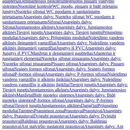
adapteriai
Dengiamosios plokštės
Integruotos pisuarų valdymo
sistemos
Nuotolinė kontrolė
WC puodų, pisuarų ir bidė prietaisų
jungtys
Nuotekų sifonai WC puodams ir sanitariniams
prietaisams
Atsarginės dalys: Nuotekų sifonai WC puodams ir
sanitariniams prietaisams
Sifonai
Atsarginės dalys:
Sifonai
Jungiamosios alkūnės
Atsarginės dalys: Jungiamosios
alkūnės
Tiesioji jungtis
Atsarginės dalys: Tiesioji jungtis
Prijungimo
moduliai
Atsarginės dalys: Prijungimo moduliai
Nuleidimo vandens
alkūnės ilginamieji vamzdžiai
Atsarginės dalys: Nuleidimo vandens
alkūnės ilginamieji vamzdžiai
Jungtys iš PVC
Atsarginės dalys:
Jungtys iš PVC
Manžetai ir dengiamieji gaubteliai
Adapteriai ir
jungiamieji elementai
Nuotekų sifonai pisuarams
Atsarginės dalys:
Nuotekų sifonai pisuarams
Pisuaro sifonai
Atsarginės dalys: Pisuaro
sifonai
Sraigės formos sifonai
Atsarginės dalys: Sraigės formos
sifonai
P-formos sifonai
Atsarginės dalys: P-formos sifonai
Nuleidimo
vandens vamzdžių ir alkūnių ilgikliai
Atsarginės dalys: Nuleidimo
vandens vamzdžių ir alkūnių ilgikliai
Tiesioji jungtis
Atsarginės dalys:
Tiesioji jungtis
Jungiamosios alkūnės
Atsarginės dalys: Jungiamosios
alkūnės
Manžetai
Bidė nuotekų sistemos
Atsarginės dalys: Bidė
nuotekų sistemos
P-formos sifonai
Atsarginės dalys: P-formos
sifonai
Tiesioji jungtis
Jungiamosios alkūnės
Dangčiai
Prijungimo
moduliai
Tarpinės
Prausimosi zona
Praustuvai
Praustuvai
Atsarginės
dalys: Praustuvai
Dvigubi praustuvai
Atsarginės dalys: Dvigubi
praustuvai
Baldiniai praustuvai
Atsarginės dalys: Baldiniai
praustuvai
Ant stalviršio pastatomi praustuvai
Atsarginės dalys: Ant