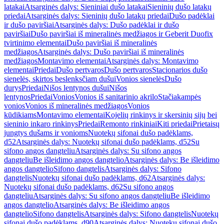
latakai
Atsarginės dalys: Sieniniai dušo latakai
Sieninių dušo latakų
priedai
Atsarginės dalys: Sieninių dušo latakų priedai
Dušo padėklai
ir dušo paviršiai
Atsarginės dalys: Dušo padėklai ir dušo
paviršiai
Dušo paviršiai iš mineralinės medžiagos ir Geberit Duofix
tvirtinimo elementai
Dušo paviršiai iš mineralinės
medžiagos
Atsarginės dalys: Dušo paviršiai iš mineralinės
medžiagos
Montavimo elementai
Atsarginės dalys: Montavimo
elementai
Priedai
Dušo pertvaros
Dušo pertvaros
Stacionarios dušo
sienelės, skirtos beslenksčiam dušui
Vonios sienelės
Dušo
durys
Priedai
Nišos lentynos dušui
Nišos
lentynos
Priedai
Vonios
Vonios iš sanitarinio akrilo
Stačiakampės
vonios
Vonios iš mineralinės medžiagos
Vonios
kūdikiams
Montavimo elementai
Kojelių rinkinys ir skersinių sijų bei
sieninio inkaro rinkinys
Priedai
Remonto rinkiniai
Kiti priedai
Prietaisų
jungtys dušams ir vonioms
Nuotekų sifonai dušo padėklams,
d52
Atsarginės dalys: Nuotekų sifonai dušo padėklams, d52
Su
sifono angos dangteliu
Atsarginės dalys: Su sifono angos
dangteliu
Be išleidimo angos dangtelio
Atsarginės dalys: Be išleidimo
angos dangtelio
Sifono dangtelis
Atsarginės dalys: Sifono
dangtelis
Nuotekų sifonai dušo padėklams, d62
Atsarginės dalys:
Nuotekų sifonai dušo padėklams, d62
Su sifono angos
dangteliu
Atsarginės dalys: Su sifono angos dangteliu
Be išleidimo
angos dangtelio
Atsarginės dalys: Be išleidimo angos
dangtelio
Sifono dangtelis
Atsarginės dalys: Sifono dangtelis
Nuotekų
sifonai dušo padėklams, d90
Atsarginės dalys: Nuotekų sifonai dušo