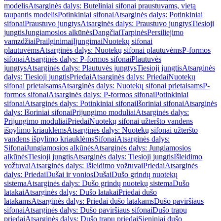
modelis
Atsarginės dalys: Buteliniai sifonai praustuvams, vietą
taupantis modelis
Potinkiniai sifonai
Atsarginės dalys: Potinkiniai
sifonai
Praustuvo jungtys
Atsarginės dalys: Praustuvo jungtys
Tiesioji
jungtis
Jungiamosios alkūnės
Dangčiai
Tarpinės
Persiliejimo
vamzdžiai
Prailginimai
Įjungimai
Nuotekų sifonai
plautuvėms
Atsarginės dalys: Nuotekų sifonai plautuvėms
P-formos
sifonai
Atsarginės dalys: P-formos sifonai
Plautuvės
jungtys
Atsarginės dalys: Plautuvės jungtys
Tiesioji jungtis
Atsarginės
dalys: Tiesioji jungtis
Priedai
Atsarginės dalys: Priedai
Nuotekų
sifonai prietaisams
Atsarginės dalys: Nuotekų sifonai prietaisams
P-
formos sifonai
Atsarginės dalys: P-formos sifonai
Potinkiniai
sifonai
Atsarginės dalys: Potinkiniai sifonai
Išoriniai sifonai
Atsarginės
dalys: Išoriniai sifonai
Prijungimo moduliai
Atsarginės dalys:
Prijungimo moduliai
Priedai
Nuotekų sifonai užteršto vandens
išpylimo kriauklėms
Atsarginės dalys: Nuotekų sifonai užteršto
vandens išpylimo kriauklėms
Sifonai
Atsarginės dalys:
Sifonai
Jungiamosios alkūnės
Atsarginės dalys: Jungiamosios
alkūnės
Tiesioji jungtis
Atsarginės dalys: Tiesioji jungtis
Išleidimo
vožtuvai
Atsarginės dalys: Išleidimo vožtuvai
Priedai
Atsarginės
dalys: Priedai
Dušai ir vonios
Dušai
Dušo grindų nuotekų
sistema
Atsarginės dalys: Dušo grindų nuotekų sistema
Dušo
latakai
Atsarginės dalys: Dušo latakai
Priedai dušo
latakams
Atsarginės dalys: Priedai dušo latakams
Dušo paviršiaus
sifonai
Atsarginės dalys: Dušo paviršiaus sifonai
Dušo trapų
priedai
Atsarginės dalys: Dušo trapų priedai
Sieniniai dušo