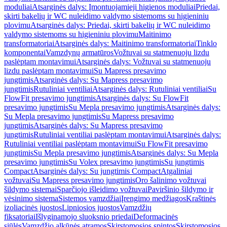
moduliai
Atsarginės dalys: Įmontuojamieji higienos moduliai
Priedai,
skirti bakelių ir WC nuleidimo valdymo sistemoms su higieniniu
plovimu
Atsarginės dalys: Priedai, skirti bakelių ir WC nuleidimo
valdymo sistemoms su higieniniu plovimu
Maitinimo
transformatoriai
Atsarginės dalys: Maitinimo transformatoriai
Tinklo
komponentai
Vamzdynų armatūros
Vožtuvai su statmenuoju lizdu
paslėptam montavimui
Atsarginės dalys: Vožtuvai su statmenuoju
lizdu paslėptam montavimui
Su Mapress presavimo
jungtimis
Atsarginės dalys: Su Mapress presavimo
jungtimis
Rutuliniai ventiliai
Atsarginės dalys: Rutuliniai ventiliai
Su
FlowFit presavimo jungtimis
Atsarginės dalys: Su FlowFit
presavimo jungtimis
Su Mepla presavimo jungtimis
Atsarginės dalys:
Su Mepla presavimo jungtimis
Su Mapress presavimo
jungtimis
Atsarginės dalys: Su Mapress presavimo
jungtimis
Rutuliniai ventiliai paslėptam montavimui
Atsarginės dalys:
Rutuliniai ventiliai paslėptam montavimui
Su FlowFit presavimo
jungtimis
Su Mepla presavimo jungtimis
Atsarginės dalys: Su Mepla
presavimo jungtimis
Su Volex presavimo jungtimis
Su jungtimis
Compact
Atsarginės dalys: Su jungtimis Compact
Atgaliniai
vožtuvai
Su Mapress presavimo jungtimis
Oro šalinimo vožtuvai
šildymo sistemai
Sparčiojo išleidimo vožtuvai
Paviršinio šildymo ir
vėsinimo sistema
Sistemos vamzdžiai
Įrengimo medžiagos
Kraštinės
izoliacinės juostos
Lipniosios juostos
Vamzdžių
fiksatoriai
Išlyginamojo sluoksnio priedai
Deformacinės
siūlės
Vamzdžio alkūnės atramos
Skirstomosios spintos
Skirstomosios