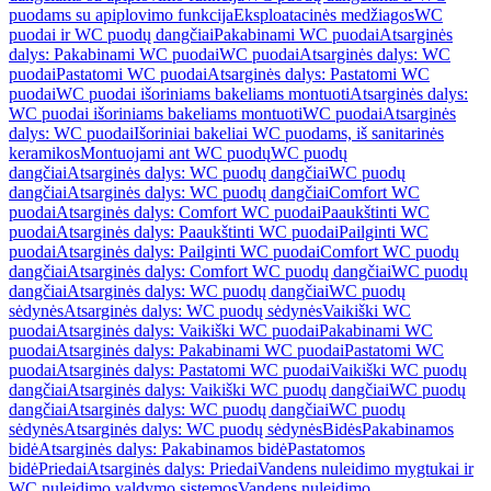
puodams su apiplovimo funkcija
Eksploatacinės medžiagos
WC
puodai ir WC puodų dangčiai
Pakabinami WC puodai
Atsarginės
dalys: Pakabinami WC puodai
WC puodai
Atsarginės dalys: WC
puodai
Pastatomi WC puodai
Atsarginės dalys: Pastatomi WC
puodai
WC puodai išoriniams bakeliams montuoti
Atsarginės dalys:
WC puodai išoriniams bakeliams montuoti
WC puodai
Atsarginės
dalys: WC puodai
Išoriniai bakeliai WC puodams, iš sanitarinės
keramikos
Montuojami ant WC puodų
WC puodų
dangčiai
Atsarginės dalys: WC puodų dangčiai
WC puodų
dangčiai
Atsarginės dalys: WC puodų dangčiai
Comfort WC
puodai
Atsarginės dalys: Comfort WC puodai
Paaukštinti WC
puodai
Atsarginės dalys: Paaukštinti WC puodai
Pailginti WC
puodai
Atsarginės dalys: Pailginti WC puodai
Comfort WC puodų
dangčiai
Atsarginės dalys: Comfort WC puodų dangčiai
WC puodų
dangčiai
Atsarginės dalys: WC puodų dangčiai
WC puodų
sėdynės
Atsarginės dalys: WC puodų sėdynės
Vaikiški WC
puodai
Atsarginės dalys: Vaikiški WC puodai
Pakabinami WC
puodai
Atsarginės dalys: Pakabinami WC puodai
Pastatomi WC
puodai
Atsarginės dalys: Pastatomi WC puodai
Vaikiški WC puodų
dangčiai
Atsarginės dalys: Vaikiški WC puodų dangčiai
WC puodų
dangčiai
Atsarginės dalys: WC puodų dangčiai
WC puodų
sėdynės
Atsarginės dalys: WC puodų sėdynės
Bidės
Pakabinamos
bidė
Atsarginės dalys: Pakabinamos bidė
Pastatomos
bidė
Priedai
Atsarginės dalys: Priedai
Vandens nuleidimo mygtukai ir
WC nuleidimo valdymo sistemos
Vandens nuleidimo