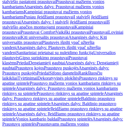
stalviršio pastatomi praustuvai
Praustuvai mažiems vonios
kambariams
Atsarginės dalys: Praustuvai mažiems vonios
kambariams
Kampiniai praustuvai mažiems vonios
kambariams
Pusiau įleidžiami praustuvai
Į stalviršį įleidžiami
praustuvai
Atsarginės dalys: Į stalviršį įleidžiami praustuvai
Iš
stalviršio apačios montuojami praustuvai
Kampiniai
praustuvai
Praustuvai Comfort
Vaikiški praustuvai
Praustuvai
Loviniai
praustuvai
Kiti universalūs praustuvai
Atsarginės dalys: Kiti
universalūs praustuvai
Plautuvės išpilti ypač užterštą
vandenį
Atsarginės dalys: Plautuvės išpilti ypač užterštą
vandenį
Sanitariniai prietaisai su nuleidimo funkcija
Universalios
plautuvės
Gipso surinkimo praustuvai
Praustuvai
klasėms
Priedai
Dengiamieji gaubtai
Atsarginės dalys: Dengiamieji
gaubtai
Praustuvų kojos
Praustuvų puskojės
Atsarginės dalys:
Praustuvų puskojės
Priedai
Sifono dangtelis
Rankšluosčių
laikikliai
Tvirtinimai
Dekoratyvinės plokštės
Praustuvo rinkinys su
apatine spintele
Praustuvo mažiems vonios kambariams rinkinys su
spintele
Atsarginės dalys: Praustuvo mažiems vonios kambariams
rinkinys su spintele
Praustuvo rinkinys su apatine spintele
Atsarginės
dalys: Praustuvo rinkinys su apatine spintele
Baldinio praustuvo
rinkinys su apatine spintele
Atsarginės dalys: Baldinio praustuvo
rinkinys su apatine spintele
Įleidžiamo praustuvo rinkinys su apatine
spintele
Atsarginės dalys: Įleidžiamo praustuvo rinkinys su apatine
spintele
Vonios kambario baldai
Praustuvų spintelės
Atsarginės dalys:
Praustuvų spintelės
Praustuvams mažiems vonios