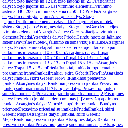
dalys: Stogo įlajoms iki 12 l/s
Stogo įlajoms iki 25 l/s
Atsarginės
dalys: Stogo įlajoms iki 25 l/s
Tvirtinimo elementai
Tvirtinimo
sistema d40–200
Tvirtinimo sistema d250–315
Priedai
Atsarginės
dalys: Priedai
Stogo įlajoms
Atsarginės dalys: Stogo
įlajoms
Tvirtinimo elementams
Savitakinė stogo lietaus nuotekų
sistema
Stogo įlajos
Atsarginės dalys: Stogo įlajos
Garo izoliacijos
tvirtinimo elementai
Atsarginės dalys: Garo izoliacijos tvirtinimo
elementai
Priedai
Atsarginės dalys: Priedai
Grindų nuotekų šalinimo
sistema
Paviršinė nuotekų šalinimo sistema viduje ir lauke
Atsarginės
dalys: Paviršinė nuotekų šalinimo sistema viduje ir lauke
Trapai
balkonams ir terasoms, 10 x 10 cm
Atsarginės dalys: Trapai
balkonams ir terasoms, 10 x 10 cm
Trapai 13 x 13 cm
Trapai
balkonams ir terasoms, 13 x 13 cm
Trapai 15 x 15 cm
Atsarginės
dalys: Trapai 15 x 15 cm
Priedai
Įrankiai, tinklo komponentai ir
programinė įranga
Įrankiai
Įrankiai, skirti Geberit FlowFit
Atsarginės
dalys: Įrankiai, skirti Geberit FlowFit
Rankiniai presavimo
įrankiai
Atsarginės dalys: Rankiniai presavimo įrankiai
Presavimo
įrankių suderinamumas [1]
Atsarginės dalys: Presavimo įrankių
suderinamumas [1]
Presavimo įrankių suderinamumas [2]
Atsarginės
dalys: Presavimo įrankių suderinamumas [2]
Vamzdžių apdirbimo
įrankiai
Atsarginės dalys: Vamzdžių apdirbimo įrankiai
Bandymo
priemonė
Presavimo prietaisai su įrankiais
Priedai
Įrankiai, skirti
Geberit Mepla
Atsarginės dalys: Įrankiai, skirti Geberit
Mepla
Rankiniai presavimo įrankiai
Atsarginės dalys: Rankiniai
presavimo įrankiai
Presavimo įrankių suderinamumas [1]
Atsarginės