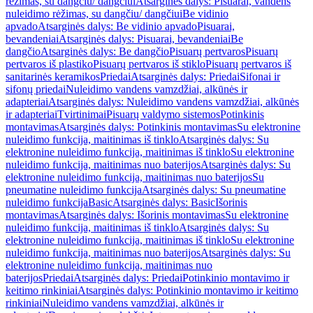
rėžimas, su dangčiu/ dangčiui
Atsarginės dalys: Pisuarai, vandens
nuleidimo rėžimas, su dangčiu/ dangčiui
Be vidinio
apvado
Atsarginės dalys: Be vidinio apvado
Pisuarai,
bevandeniai
Atsarginės dalys: Pisuarai, bevandeniai
Be
dangčio
Atsarginės dalys: Be dangčio
Pisuarų pertvaros
Pisuarų
pertvaros iš plastiko
Pisuarų pertvaros iš stiklo
Pisuarų pertvaros iš
sanitarinės keramikos
Priedai
Atsarginės dalys: Priedai
Sifonai ir
sifonų priedai
Nuleidimo vandens vamzdžiai, alkūnės ir
adapteriai
Atsarginės dalys: Nuleidimo vandens vamzdžiai, alkūnės
ir adapteriai
Tvirtinimai
Pisuarų valdymo sistemos
Potinkinis
montavimas
Atsarginės dalys: Potinkinis montavimas
Su elektronine
nuleidimo funkcija, maitinimas iš tinklo
Atsarginės dalys: Su
elektronine nuleidimo funkcija, maitinimas iš tinklo
Su elektronine
nuleidimo funkcija, maitinimas nuo baterijos
Atsarginės dalys: Su
elektronine nuleidimo funkcija, maitinimas nuo baterijos
Su
pneumatine nuleidimo funkcija
Atsarginės dalys: Su pneumatine
nuleidimo funkcija
Basic
Atsarginės dalys: Basic
Išorinis
montavimas
Atsarginės dalys: Išorinis montavimas
Su elektronine
nuleidimo funkcija, maitinimas iš tinklo
Atsarginės dalys: Su
elektronine nuleidimo funkcija, maitinimas iš tinklo
Su elektronine
nuleidimo funkcija, maitinimas nuo baterijos
Atsarginės dalys: Su
elektronine nuleidimo funkcija, maitinimas nuo
baterijos
Priedai
Atsarginės dalys: Priedai
Potinkinio montavimo ir
keitimo rinkiniai
Atsarginės dalys: Potinkinio montavimo ir keitimo
rinkiniai
Nuleidimo vandens vamzdžiai, alkūnės ir