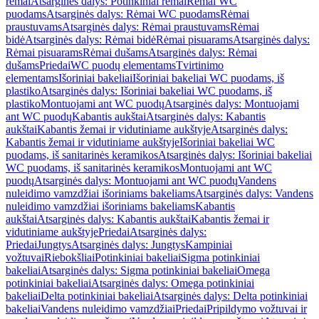
rėmai
Atsarginės dalys: Potinkiniai rėmai
Rėmai WC
puodams
Atsarginės dalys: Rėmai WC puodams
Rėmai
praustuvams
Atsarginės dalys: Rėmai praustuvams
Rėmai
bidė
Atsarginės dalys: Rėmai bidė
Rėmai pisuarams
Atsarginės dalys:
Rėmai pisuarams
Rėmai dušams
Atsarginės dalys: Rėmai
dušams
Priedai
WC puodų elementams
Tvirtinimo
elementams
Išoriniai bakeliai
Išoriniai bakeliai WC puodams, iš
plastiko
Atsarginės dalys: Išoriniai bakeliai WC puodams, iš
plastiko
Montuojami ant WC puodų
Atsarginės dalys: Montuojami
ant WC puodų
Kabantis aukštai
Atsarginės dalys: Kabantis
aukštai
Kabantis žemai ir vidutiniame aukštyje
Atsarginės dalys:
Kabantis žemai ir vidutiniame aukštyje
Išoriniai bakeliai WC
puodams, iš sanitarinės keramikos
Atsarginės dalys: Išoriniai bakeliai
WC puodams, iš sanitarinės keramikos
Montuojami ant WC
puodų
Atsarginės dalys: Montuojami ant WC puodų
Vandens
nuleidimo vamzdžiai išoriniams bakeliams
Atsarginės dalys: Vandens
nuleidimo vamzdžiai išoriniams bakeliams
Kabantis
aukštai
Atsarginės dalys: Kabantis aukštai
Kabantis žemai ir
vidutiniame aukštyje
Priedai
Atsarginės dalys:
Priedai
Jungtys
Atsarginės dalys: Jungtys
Kampiniai
vožtuvai
Riebokšliai
Potinkiniai bakeliai
Sigma potinkiniai
bakeliai
Atsarginės dalys: Sigma potinkiniai bakeliai
Omega
potinkiniai bakeliai
Atsarginės dalys: Omega potinkiniai
bakeliai
Delta potinkiniai bakeliai
Atsarginės dalys: Delta potinkiniai
bakeliai
Vandens nuleidimo vamzdžiai
Priedai
Pripildymo vožtuvai ir