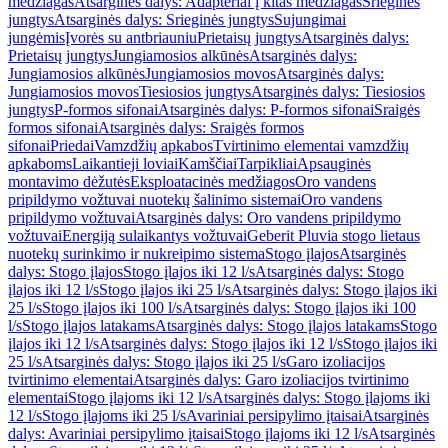
medžiagas
Atsarginės dalys: Adapteriai į kitas medžiagas
Srieginės
jungtys
Atsarginės dalys: Srieginės jungtys
Sujungimai
jungėmis
Įvorės su antbriauniu
Prietaisų jungtys
Atsarginės dalys:
Prietaisų jungtys
Jungiamosios alkūnės
Atsarginės dalys:
Jungiamosios alkūnės
Jungiamosios movos
Atsarginės dalys:
Jungiamosios movos
Tiesiosios jungtys
Atsarginės dalys: Tiesiosios
jungtys
P-formos sifonai
Atsarginės dalys: P-formos sifonai
Sraigės
formos sifonai
Atsarginės dalys: Sraigės formos
sifonai
Priedai
Vamzdžių apkabos
Tvirtinimo elementai vamzdžių
apkaboms
Laikantieji loviai
Kamščiai
Tarpikliai
Apsauginės
montavimo dėžutės
Eksploatacinės medžiagos
Oro vandens
pripildymo vožtuvai nuotekų šalinimo sistemai
Oro vandens
pripildymo vožtuvai
Atsarginės dalys: Oro vandens pripildymo
vožtuvai
Energiją sulaikantys vožtuvai
Geberit Pluvia stogo lietaus
nuotekų surinkimo ir nukreipimo sistema
Stogo įlajos
Atsarginės
dalys: Stogo įlajos
Stogo įlajos iki 12 l/s
Atsarginės dalys: Stogo
įlajos iki 12 l/s
Stogo įlajos iki 25 l/s
Atsarginės dalys: Stogo įlajos iki
25 l/s
Stogo įlajos iki 100 l/s
Atsarginės dalys: Stogo įlajos iki 100
l/s
Stogo įlajos latakams
Atsarginės dalys: Stogo įlajos latakams
Stogo
įlajos iki 12 l/s
Atsarginės dalys: Stogo įlajos iki 12 l/s
Stogo įlajos iki
25 l/s
Atsarginės dalys: Stogo įlajos iki 25 l/s
Garo izoliacijos
tvirtinimo elementai
Atsarginės dalys: Garo izoliacijos tvirtinimo
elementai
Stogo įlajoms iki 12 l/s
Atsarginės dalys: Stogo įlajoms iki
12 l/s
Stogo įlajoms iki 25 l/s
Avariniai persipylimo įtaisai
Atsarginės
dalys: Avariniai persipylimo įtaisai
Stogo įlajoms iki 12 l/s
Atsarginės