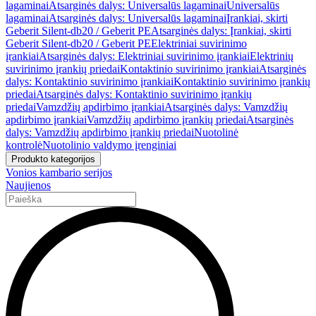
lagaminai
Atsarginės dalys: Universalūs lagaminai
Universalūs
lagaminai
Atsarginės dalys: Universalūs lagaminai
Įrankiai, skirti
Geberit Silent-db20 / Geberit PE
Atsarginės dalys: Įrankiai, skirti
Geberit Silent-db20 / Geberit PE
Elektriniai suvirinimo
įrankiai
Atsarginės dalys: Elektriniai suvirinimo įrankiai
Elektrinių
suvirinimo įrankių priedai
Kontaktinio suvirinimo įrankiai
Atsarginės
dalys: Kontaktinio suvirinimo įrankiai
Kontaktinio suvirinimo įrankių
priedai
Atsarginės dalys: Kontaktinio suvirinimo įrankių
priedai
Vamzdžių apdirbimo įrankiai
Atsarginės dalys: Vamzdžių
apdirbimo įrankiai
Vamzdžių apdirbimo įrankių priedai
Atsarginės
dalys: Vamzdžių apdirbimo įrankių priedai
Nuotolinė
kontrolė
Nuotolinio valdymo įrenginiai
Produkto kategorijos
Vonios kambario serijos
Naujienos