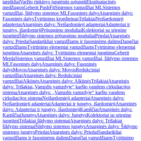
tarpikliai
Varžtų rinkinys jungėmis sujungti
Eksploatacinės
medžiagos
Geberit PushFit
Sistemos vamzdžiai ML
Sistemos
vamzdžiai, šildymo sistemos ML
Fasoninės dalys
Atsarginės dalys:
Fasoninės dalys
Tvirtinimo kronšteinas
Trišakiai
Neišardomieji
adapteriai
Atsarginės dalys: Neišardomieji adapteriai
Adapteriai ir
jungtys, išardomieji
Prijungimo moduliai
Kolektoriai su sriegine
jungtimi
Šildymo sistemos prijungimo moduliai
Priedai
Atsarginės
dalys: Priedai
Sandarikliai vamzdžiams ir fasoninėms dalims
Dangčiai
vamzdžiams
Tvirtinimo elementai vamzdžiams
Tvirtinimo elementai
jungtims
Atsarginės dalys: Tvirtinimo elementai jungtims
Geberit
Mepla
Sistemos vamzdžiai ML
Sistemos vamzdžiai, šildymo sistemos
ML
Fasoninės dalys
Atsarginės dalys: Fasoninės
dalys
Movos
Atsarginės dalys: Movos
Redukciniai
vamzdžiai
Atsarginės dalys: Redukciniai
vamzdžiai
Alkūnės
Atsarginės dalys: Alkūnės
Trišakiai
Atsarginės
dalys: Trišakiai
„Vamzdis vamzdyje“ karšto vandens cirkuliacijos
sistema
Atsarginės dalys: „Vamzdis vamzdyje“ karšto vandens
cirkuliacijos sistema
Neišardomieji adapteriai
Atsarginės dalys:
Neišardomieji adapteriai
Adapteriai ir jungtys, išardomieji
Atsarginės
dalys: Adapteriai ir jungtys, išardomieji
Kamščiai
Atsarginės dalys:
Kamščiai
Jungtys
Atsarginės dalys: Jungtys
Kolektoriai su sriegine
jungtimi
Trišakiai šildymo sistemai
Atsarginės dalys: Trišakiai
šildymo sistemai
Šildymo sistemos jungtys
Atsarginės dalys: Šildymo
sistemos jungtys
Priedai
Atsarginės dalys: Priedai
Sandarikliai
vamzdžiams ir fasoninėms dalims
Dangčiai vamzdžiams
Tvirtinimo