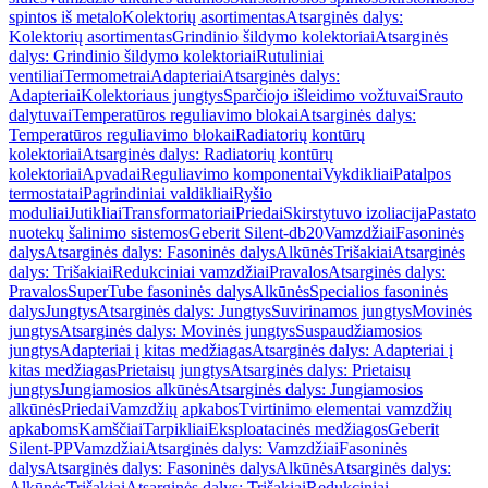
spintos iš metalo
Kolektorių asortimentas
Atsarginės dalys:
Kolektorių asortimentas
Grindinio šildymo kolektoriai
Atsarginės
dalys: Grindinio šildymo kolektoriai
Rutuliniai
ventiliai
Termometrai
Adapteriai
Atsarginės dalys:
Adapteriai
Kolektoriaus jungtys
Sparčiojo išleidimo vožtuvai
Srauto
dalytuvai
Temperatūros reguliavimo blokai
Atsarginės dalys:
Temperatūros reguliavimo blokai
Radiatorių kontūrų
kolektoriai
Atsarginės dalys: Radiatorių kontūrų
kolektoriai
Apvadai
Reguliavimo komponentai
Vykdikliai
Patalpos
termostatai
Pagrindiniai valdikliai
Ryšio
moduliai
Jutikliai
Transformatoriai
Priedai
Skirstytuvo izoliacija
Pastato
nuotekų šalinimo sistemos
Geberit Silent-db20
Vamzdžiai
Fasoninės
dalys
Atsarginės dalys: Fasoninės dalys
Alkūnės
Trišakiai
Atsarginės
dalys: Trišakiai
Redukciniai vamzdžiai
Pravalos
Atsarginės dalys:
Pravalos
SuperTube fasoninės dalys
Alkūnės
Specialios fasoninės
dalys
Jungtys
Atsarginės dalys: Jungtys
Suvirinamos jungtys
Movinės
jungtys
Atsarginės dalys: Movinės jungtys
Suspaudžiamosios
jungtys
Adapteriai į kitas medžiagas
Atsarginės dalys: Adapteriai į
kitas medžiagas
Prietaisų jungtys
Atsarginės dalys: Prietaisų
jungtys
Jungiamosios alkūnės
Atsarginės dalys: Jungiamosios
alkūnės
Priedai
Vamzdžių apkabos
Tvirtinimo elementai vamzdžių
apkaboms
Kamščiai
Tarpikliai
Eksploatacinės medžiagos
Geberit
Silent-PP
Vamzdžiai
Atsarginės dalys: Vamzdžiai
Fasoninės
dalys
Atsarginės dalys: Fasoninės dalys
Alkūnės
Atsarginės dalys:
Alkūnės
Trišakiai
Atsarginės dalys: Trišakiai
Redukciniai