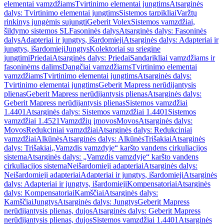
elementai vamzdžiams
Tvirtinimo elementai jungtims
Atsarginės
dalys: Tvirtinimo elementai jungtims
Sistemos tarpikliai
Varžtų
rinkinys jungėmis sujungti
Geberit Volex
Sistemos vamzdžiai,
šildymo sistemos SL
Fasoninės dalys
Atsarginės dalys: Fasoninės
dalys
Adapteriai ir jungtys, išardomieji
Atsarginės dalys: Adapteriai ir
jungtys, išardomieji
Jungtys
Kolektoriai su sriegine
jungtimi
Priedai
Atsarginės dalys: Priedai
Sandarikliai vamzdžiams ir
fasoninėms dalims
Dangčiai vamzdžiams
Tvirtinimo elementai
vamzdžiams
Tvirtinimo elementai jungtims
Atsarginės dalys:
Tvirtinimo elementai jungtims
Geberit Mapress nerūdijantysis
plienas
Geberit Mapress nerūdijantysis plienas
Atsarginės dalys:
Geberit Mapress nerūdijantysis plienas
Sistemos vamzdžiai
1.4401
Atsarginės dalys: Sistemos vamzdžiai 1.4401
Sistemos
vamzdžiai 1.4521
Vamzdžių įmovos
Movos
Atsarginės dalys:
Movos
Redukciniai vamzdžiai
Atsarginės dalys: Redukciniai
vamzdžiai
Alkūnės
Atsarginės dalys: Alkūnės
Trišakiai
Atsarginės
dalys: Trišakiai
„Vamzdis vamzdyje“ karšto vandens cirkuliacijos
sistema
Atsarginės dalys: „Vamzdis vamzdyje“ karšto vandens
cirkuliacijos sistema
Neišardomieji adapteriai
Atsarginės dalys:
Neišardomieji adapteriai
Adapteriai ir jungtys, išardomieji
Atsarginės
dalys: Adapteriai ir jungtys, išardomieji
Kompensatoriai
Atsarginės
dalys: Kompensatoriai
Kamščiai
Atsarginės dalys:
Kamščiai
Jungtys
Atsarginės dalys: Jungtys
Geberit Mapress
nerūdijantysis plienas, dujos
Atsarginės dalys: Geberit Mapress
nerūdijantysis plienas, dujos
Sistemos vamzdžiai 1.4401
Atsarginės