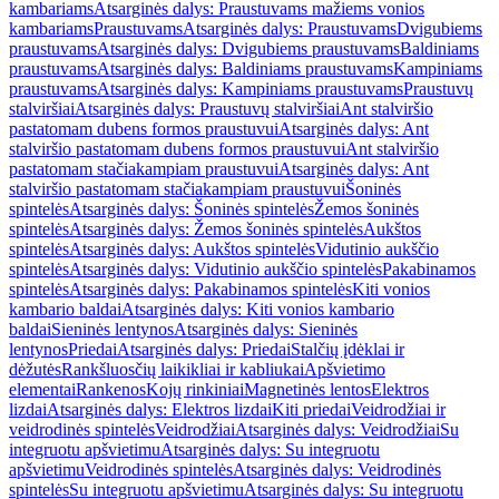
kambariams
Atsarginės dalys: Praustuvams mažiems vonios
kambariams
Praustuvams
Atsarginės dalys: Praustuvams
Dvigubiems
praustuvams
Atsarginės dalys: Dvigubiems praustuvams
Baldiniams
praustuvams
Atsarginės dalys: Baldiniams praustuvams
Kampiniams
praustuvams
Atsarginės dalys: Kampiniams praustuvams
Praustuvų
stalviršiai
Atsarginės dalys: Praustuvų stalviršiai
Ant stalviršio
pastatomam dubens formos praustuvui
Atsarginės dalys: Ant
stalviršio pastatomam dubens formos praustuvui
Ant stalviršio
pastatomam stačiakampiam praustuvui
Atsarginės dalys: Ant
stalviršio pastatomam stačiakampiam praustuvui
Šoninės
spintelės
Atsarginės dalys: Šoninės spintelės
Žemos šoninės
spintelės
Atsarginės dalys: Žemos šoninės spintelės
Aukštos
spintelės
Atsarginės dalys: Aukštos spintelės
Vidutinio aukščio
spintelės
Atsarginės dalys: Vidutinio aukščio spintelės
Pakabinamos
spintelės
Atsarginės dalys: Pakabinamos spintelės
Kiti vonios
kambario baldai
Atsarginės dalys: Kiti vonios kambario
baldai
Sieninės lentynos
Atsarginės dalys: Sieninės
lentynos
Priedai
Atsarginės dalys: Priedai
Stalčių įdėklai ir
dėžutės
Rankšluosčių laikikliai ir kabliukai
Apšvietimo
elementai
Rankenos
Kojų rinkiniai
Magnetinės lentos
Elektros
lizdai
Atsarginės dalys: Elektros lizdai
Kiti priedai
Veidrodžiai ir
veidrodinės spintelės
Veidrodžiai
Atsarginės dalys: Veidrodžiai
Su
integruotu apšvietimu
Atsarginės dalys: Su integruotu
apšvietimu
Veidrodinės spintelės
Atsarginės dalys: Veidrodinės
spintelės
Su integruotu apšvietimu
Atsarginės dalys: Su integruotu