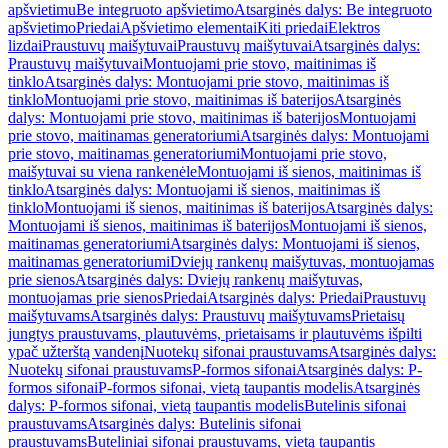
apšvietimu
Be integruoto apšvietimo
Atsarginės dalys: Be integruoto
apšvietimo
Priedai
Apšvietimo elementai
Kiti priedai
Elektros
lizdai
Praustuvų maišytuvai
Praustuvų maišytuvai
Atsarginės dalys:
Praustuvų maišytuvai
Montuojami prie stovo, maitinimas iš
tinklo
Atsarginės dalys: Montuojami prie stovo, maitinimas iš
tinklo
Montuojami prie stovo, maitinimas iš baterijos
Atsarginės
dalys: Montuojami prie stovo, maitinimas iš baterijos
Montuojami
prie stovo, maitinamas generatoriumi
Atsarginės dalys: Montuojami
prie stovo, maitinamas generatoriumi
Montuojami prie stovo,
maišytuvai su viena rankenėle
Montuojami iš sienos, maitinimas iš
tinklo
Atsarginės dalys: Montuojami iš sienos, maitinimas iš
tinklo
Montuojami iš sienos, maitinimas iš baterijos
Atsarginės dalys:
Montuojami iš sienos, maitinimas iš baterijos
Montuojami iš sienos,
maitinamas generatoriumi
Atsarginės dalys: Montuojami iš sienos,
maitinamas generatoriumi
Dviejų rankenų maišytuvas, montuojamas
prie sienos
Atsarginės dalys: Dviejų rankenų maišytuvas,
montuojamas prie sienos
Priedai
Atsarginės dalys: Priedai
Praustuvų
maišytuvams
Atsarginės dalys: Praustuvų maišytuvams
Prietaisų
jungtys praustuvams, plautuvėms, prietaisams ir plautuvėms išpilti
ypač užterštą vandenį
Nuotekų sifonai praustuvams
Atsarginės dalys:
Nuotekų sifonai praustuvams
P-formos sifonai
Atsarginės dalys: P-
formos sifonai
P-formos sifonai, vietą taupantis modelis
Atsarginės
dalys: P-formos sifonai, vietą taupantis modelis
Butelinis sifonai
praustuvams
Atsarginės dalys: Butelinis sifonai
praustuvams
Buteliniai sifonai praustuvams, vietą taupantis