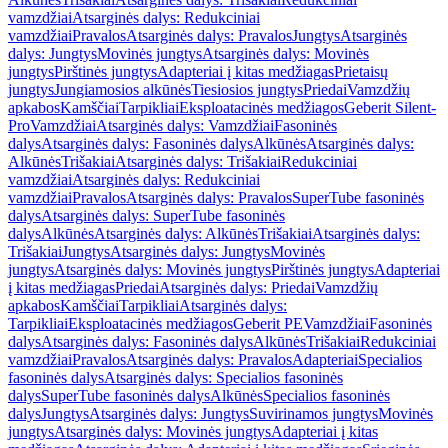
vamzdžiai
Atsarginės dalys: Redukciniai
vamzdžiai
Pravalos
Atsarginės dalys: Pravalos
Jungtys
Atsarginės
dalys: Jungtys
Movinės jungtys
Atsarginės dalys: Movinės
jungtys
Pirštinės jungtys
Adapteriai į kitas medžiagas
Prietaisų
jungtys
Jungiamosios alkūnės
Tiesiosios jungtys
Priedai
Vamzdžių
apkabos
Kamščiai
Tarpikliai
Eksploatacinės medžiagos
Geberit Silent-
Pro
Vamzdžiai
Atsarginės dalys: Vamzdžiai
Fasoninės
dalys
Atsarginės dalys: Fasoninės dalys
Alkūnės
Atsarginės dalys:
Alkūnės
Trišakiai
Atsarginės dalys: Trišakiai
Redukciniai
vamzdžiai
Atsarginės dalys: Redukciniai
vamzdžiai
Pravalos
Atsarginės dalys: Pravalos
SuperTube fasoninės
dalys
Atsarginės dalys: SuperTube fasoninės
dalys
Alkūnės
Atsarginės dalys: Alkūnės
Trišakiai
Atsarginės dalys:
Trišakiai
Jungtys
Atsarginės dalys: Jungtys
Movinės
jungtys
Atsarginės dalys: Movinės jungtys
Pirštinės jungtys
Adapteriai
į kitas medžiagas
Priedai
Atsarginės dalys: Priedai
Vamzdžių
apkabos
Kamščiai
Tarpikliai
Atsarginės dalys:
Tarpikliai
Eksploatacinės medžiagos
Geberit PE
Vamzdžiai
Fasoninės
dalys
Atsarginės dalys: Fasoninės dalys
Alkūnės
Trišakiai
Redukciniai
vamzdžiai
Pravalos
Atsarginės dalys: Pravalos
Adapteriai
Specialios
fasoninės dalys
Atsarginės dalys: Specialios fasoninės
dalys
SuperTube fasoninės dalys
Alkūnės
Specialios fasoninės
dalys
Jungtys
Atsarginės dalys: Jungtys
Suvirinamos jungtys
Movinės
jungtys
Atsarginės dalys: Movinės jungtys
Adapteriai į kitas