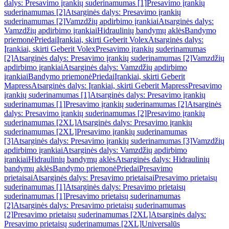
dalys: Presavimo įrankių suderinamumas [1]
Presavimo įrankių
suderinamumas [2]
Atsarginės dalys: Presavimo įrankių
suderinamumas [2]
Vamzdžių apdirbimo įrankiai
Atsarginės dalys:
Vamzdžių apdirbimo įrankiai
Hidraulinių bandymų aklės
Bandymo
priemonė
Priedai
Įrankiai, skirti Geberit Volex
Atsarginės dalys:
Įrankiai, skirti Geberit Volex
Presavimo įrankių suderinamumas
[2]
Atsarginės dalys: Presavimo įrankių suderinamumas [2]
Vamzdžių
apdirbimo įrankiai
Atsarginės dalys: Vamzdžių apdirbimo
įrankiai
Bandymo priemonė
Priedai
Įrankiai, skirti Geberit
Mapress
Atsarginės dalys: Įrankiai, skirti Geberit Mapress
Presavimo
įrankių suderinamumas [1]
Atsarginės dalys: Presavimo įrankių
suderinamumas [1]
Presavimo įrankių suderinamumas [2]
Atsarginės
dalys: Presavimo įrankių suderinamumas [2]
Presavimo įrankių
suderinamumas [2XL]
Atsarginės dalys: Presavimo įrankių
suderinamumas [2XL]
Presavimo įrankių suderinamumas
[3]
Atsarginės dalys: Presavimo įrankių suderinamumas [3]
Vamzdžių
apdirbimo įrankiai
Atsarginės dalys: Vamzdžių apdirbimo
įrankiai
Hidraulinių bandymų aklės
Atsarginės dalys: Hidraulinių
bandymų aklės
Bandymo priemonė
Priedai
Presavimo
prietaisai
Atsarginės dalys: Presavimo prietaisai
Presavimo prietaisų
suderinamumas [1]
Atsarginės dalys: Presavimo prietaisų
suderinamumas [1]
Presavimo prietaisų suderinamumas
[2]
Atsarginės dalys: Presavimo prietaisų suderinamumas
[2]
Presavimo prietaisų suderinamumas [2XL]
Atsarginės dalys:
Presavimo prietaisų suderinamumas [2XL]
Universalūs