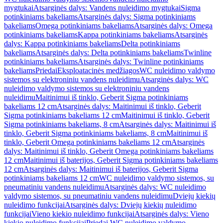
mygtukai
Atsarginės dalys: Vandens nuleidimo mygtukai
Sigma
potinkiniams bakeliams
Atsarginės dalys: Sigma potinkiniams
bakeliams
Omega potinkiniams bakeliams
Atsarginės dalys: Omega
potinkiniams bakeliams
Kappa potinkiniams bakeliams
Atsarginės
dalys: Kappa potinkiniams bakeliams
Delta potinkiniams
bakeliams
Atsarginės dalys: Delta potinkiniams bakeliams
Twinline
potinkiniams bakeliams
Atsarginės dalys: Twinline potinkiniams
bakeliams
Priedai
Eksploatacinės medžiagos
WC nuleidimo valdymo
sistemos su elektroniniu vandens nuleidimu
Atsarginės dalys: WC
nuleidimo valdymo sistemos su elektroniniu vandens
nuleidimu
Maitinimui iš tinklo, Geberit Sigma potinkiniams
bakeliams 12 cm
Atsarginės dalys: Maitinimui iš tinklo, Geberit
Sigma potinkiniams bakeliams 12 cm
Maitinimui iš tinklo, Geberit
Sigma potinkiniams bakeliams, 8 cm
Atsarginės dalys: Maitinimui iš
tinklo, Geberit Sigma potinkiniams bakeliams, 8 cm
Maitinimui iš
tinklo, Geberit Omega potinkiniams bakeliams 12 cm
Atsarginės
dalys: Maitinimui iš tinklo, Geberit Omega potinkiniams bakeliams
12 cm
Maitinimui iš baterijos, Geberit Sigma potinkiniams bakeliams
12 cm
Atsarginės dalys: Maitinimui iš baterijos, Geberit Sigma
potinkiniams bakeliams 12 cm
WC nuleidimo valdymo sistemos, su
pneumatiniu vandens nuleidimu
Atsarginės dalys: WC nuleidimo
valdymo sistemos, su pneumatiniu vandens nuleidimu
Dviejų kiekių
nuleidimo funkcijai
Atsarginės dalys: Dviejų kiekių nuleidimo
funkcijai
Vieno kiekio nuleidimo funkcijai
Atsarginės dalys: Vieno
kiekio nuleidimo funkcijai
Priedai WC nuleidimo valdymo