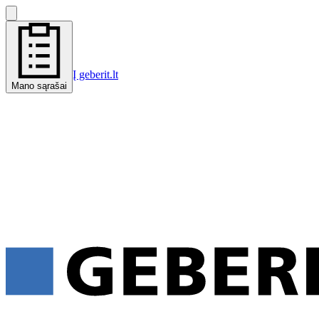
Į geberit.lt
Mano sąrašai