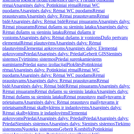
rėmai
Atsarginės dalys: Potinkiniai rėmai
Rėmai WC
puodams
Atsarginės dalys: Rėmai WC puodams
Rėmai
praustuvams
Atsarginės dalys: Rėmai praustuvams
Rėmai
bidė
Atsarginės dalys: Rėmai bidė
Rėmai pisuarams
Atsarginės dalys:
Rėmai pisuarams
Rėmai dušams su sieniniu lataku
Atsarginės dalys:
Rėmai dušams su sieniniu lataku
Rėmai dušams ir
vonioms
Atsarginės dalys: Rėmai dušams ir vonioms
Dušo pertvarų
elementai
Rėmai plautuvėms
Atsarginės dalys: Rėmai
plautuvėms
Elementai apkrovoms
Atsarginės dalys: Elementai
apkrovoms
Priedai
Atsarginės dalys: Priedai
Geberit GIS
Sieninės
sistemos
Tvirtinimo sistemos
Priedai surenkamiesiems
gaminiams
Priedai garso izoliacijai
Plokštės
Potinkiniai
rėmai
Atsarginės dalys: Potinkiniai rėmai
Rėmai WC
puodams
Atsarginės dalys: Rėmai WC puodams
Rėmai
praustuvams
Atsarginės dalys: Rėmai praustuvams
Rėmai
bidė
Atsarginės dalys: Rėmai bidė
Rėmai pisuarams
Atsarginės dalys:
Rėmai pisuarams
Rėmai dušams su sieniniu lataku
Atsarginės dalys:
Rėmai dušams su sieniniu lataku
Rėmai praustuvų maišytuvams ir
prietaisams
Atsarginės dalys: Rėmai praustuvų maišytuvams ir
prietaisams
Rėmai skalbyklėms ir indaplovėms
Atsarginės dalys:
Rėmai skalbyklėms ir indaplovėms
Elementai
apkrovoms
Priedai
Atsarginės dalys: Priedai
Priedai
Atsarginės dalys:
Priedai
Sieninės sistemos
Atsarginės dalys: Sieninės sistemos
Tiekimo
sistemoms
Nuotekų sistemoms
Geberit Kombifix
Potinkiniai