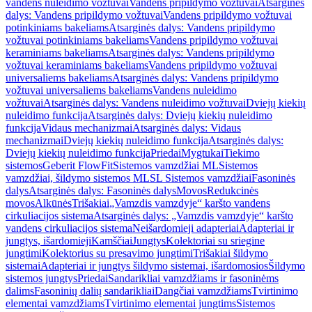
vandens nuleidimo vožtuvai
Vandens pripildymo vožtuvai
Atsarginės
dalys: Vandens pripildymo vožtuvai
Vandens pripildymo vožtuvai
potinkiniams bakeliams
Atsarginės dalys: Vandens pripildymo
vožtuvai potinkiniams bakeliams
Vandens pripildymo vožtuvai
keraminiams bakeliams
Atsarginės dalys: Vandens pripildymo
vožtuvai keraminiams bakeliams
Vandens pripildymo vožtuvai
universaliems bakeliams
Atsarginės dalys: Vandens pripildymo
vožtuvai universaliems bakeliams
Vandens nuleidimo
vožtuvai
Atsarginės dalys: Vandens nuleidimo vožtuvai
Dviejų kiekių
nuleidimo funkcija
Atsarginės dalys: Dviejų kiekių nuleidimo
funkcija
Vidaus mechanizmai
Atsarginės dalys: Vidaus
mechanizmai
Dviejų kiekių nuleidimo funkcija
Atsarginės dalys:
Dviejų kiekių nuleidimo funkcija
Priedai
Mygtukai
Tiekimo
sistemos
Geberit FlowFit
Sistemos vamzdžiai ML
Sistemos
vamzdžiai, šildymo sistemos ML
SL Sistemos vamzdžiai
Fasoninės
dalys
Atsarginės dalys: Fasoninės dalys
Movos
Redukcinės
movos
Alkūnės
Trišakiai
„Vamzdis vamzdyje“ karšto vandens
cirkuliacijos sistema
Atsarginės dalys: „Vamzdis vamzdyje“ karšto
vandens cirkuliacijos sistema
Neišardomieji adapteriai
Adapteriai ir
jungtys, išardomieji
Kamščiai
Jungtys
Kolektoriai su sriegine
jungtimi
Kolektorius su presavimo jungtimi
Trišakiai šildymo
sistemai
Adapteriai ir jungtys šildymo sistemai, išardomosios
Šildymo
sistemos jungtys
Priedai
Sandarikliai vamzdžiams ir fasoninėms
dalims
Fasoninių dalių sandarikliai
Dangčiai vamzdžiams
Tvirtinimo
elementai vamzdžiams
Tvirtinimo elementai jungtims
Sistemos