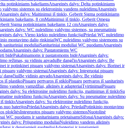
lta potinkiniams bakeliams
Atsarginės dalys: Delta potinkiniams
 valdymo sistemos su elektroniniu vandens nuleidimu
Atsarginės
Atsarginės dalys: Maitinimui iš tinklo, Geberit Sigma potinkiniams
inkiniams bakeliams, 8 cm
Maitinimui iš tinklo, Geberit Omega
Geberit Sigma potinkiniams bakeliams 12 cm
Atsarginės dalys:
sarginės dalys: WC nuleidimo valdymo sistemos, su pneumatiniu
rginės dalys: Vieno kiekio nuleidimo funkcijai
Priedai WC nuleidimo
kinio montavimo dalių rinkiniai
WC nuleidimo valdymo sistemoms su
h sanitariniai moduliai
Sanitariniai moduliai WC puodams
Atsarginės
uodams
Atsarginės dalys: Pastatomiems WC
rti bidė
Pakabinamoms ir pastatomoms bidė
Atsarginės dalys:
dimo režimas, su vidiniu apvadu
Be dangčio
Atsarginės dalys: Be
inei ir potinkinei pisuarų valdymo sistemai
Atsarginės dalys: Išorinei ir
ai pisuarų valdymo sistemai
Atsarginės dalys: Integruotai pisuarų
u/ dangčiui
Be vidinio apvado
Atsarginės dalys: Be vidinio
os iš plastiko
Pisuarų pertvaros iš stiklo
Pisuarų pertvaros iš sanitarinės
dimo vandens vamzdžiai, alkūnės ir adapteriai
Tvirtinimai
Pisuarų
ginės dalys: Su elektronine nuleidimo funkcija, maitinimas iš tinklo
Su
matine nuleidimo funkcija
Atsarginės dalys: Su pneumatine nuleidimo
iš tinklo
Atsarginės dalys: Su elektronine nuleidimo funkcija,
s nuo baterijos
Priedai
Atsarginės dalys: Priedai
Potinkinio montavimo
os plokštės
Integruotos pisuarų valdymo sistemos
Nuotolinė
onai WC puodams ir sanitariniams prietaisams
Sifonai
Atsarginės dalys:
rginės dalys: Prijungimo moduliai
Nuleidimo vandens alkūnės
žetai ir dengiamieji gaubteliai
Adapteriai ir jungiamieji