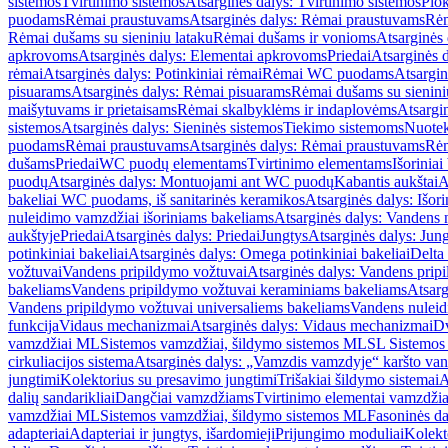
sistemos
Tvirtinimo sistemos
Atsarginės dalys: Tvirtinimo sistemos
Plok
puodams
Rėmai praustuvams
Atsarginės dalys: Rėmai praustuvams
Rėm
Rėmai dušams su sieniniu lataku
Rėmai dušams ir vonioms
Atsarginės
apkrovoms
Atsarginės dalys: Elementai apkrovoms
Priedai
Atsarginės d
rėmai
Atsarginės dalys: Potinkiniai rėmai
Rėmai WC puodams
Atsargi
pisuarams
Atsarginės dalys: Rėmai pisuarams
Rėmai dušams su sienini
maišytuvams ir prietaisams
Rėmai skalbyklėms ir indaplovėms
Atsargi
sistemos
Atsarginės dalys: Sieninės sistemos
Tiekimo sistemoms
Nuotek
puodams
Rėmai praustuvams
Atsarginės dalys: Rėmai praustuvams
Rėm
dušams
Priedai
WC puodų elementams
Tvirtinimo elementams
Išoriniai
puodų
Atsarginės dalys: Montuojami ant WC puodų
Kabantis aukštai
A
bakeliai WC puodams, iš sanitarinės keramikos
Atsarginės dalys: Išor
nuleidimo vamzdžiai išoriniams bakeliams
Atsarginės dalys: Vandens 
aukštyje
Priedai
Atsarginės dalys: Priedai
Jungtys
Atsarginės dalys: Jun
potinkiniai bakeliai
Atsarginės dalys: Omega potinkiniai bakeliai
Delta 
vožtuvai
Vandens pripildymo vožtuvai
Atsarginės dalys: Vandens prip
bakeliams
Vandens pripildymo vožtuvai keraminiams bakeliams
Atsarg
Vandens pripildymo vožtuvai universaliems bakeliams
Vandens nuleid
funkcija
Vidaus mechanizmai
Atsarginės dalys: Vidaus mechanizmai
Dv
vamzdžiai ML
Sistemos vamzdžiai, šildymo sistemos ML
SL Sistemos
cirkuliacijos sistema
Atsarginės dalys: „Vamzdis vamzdyje“ karšto vand
jungtimi
Kolektorius su presavimo jungtimi
Trišakiai šildymo sistemai
A
dalių sandarikliai
Dangčiai vamzdžiams
Tvirtinimo elementai vamzdži
vamzdžiai ML
Sistemos vamzdžiai, šildymo sistemos ML
Fasoninės da
adapteriai
Adapteriai ir jungtys, išardomieji
Prijungimo moduliai
Kolekto