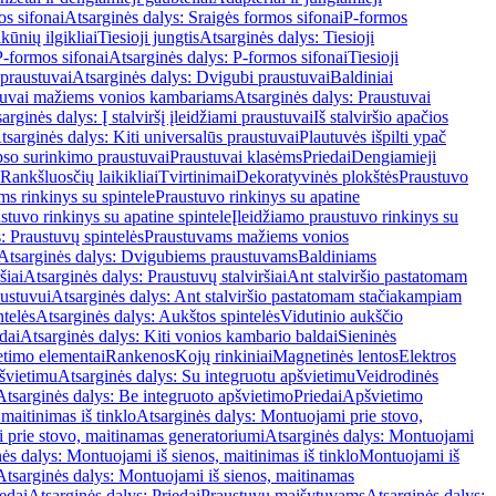
os sifonai
Atsarginės dalys: Sraigės formos sifonai
P-formos
ūnių ilgikliai
Tiesioji jungtis
Atsarginės dalys: Tiesioji
P-formos sifonai
Atsarginės dalys: P-formos sifonai
Tiesioji
praustuvai
Atsarginės dalys: Dvigubi praustuvai
Baldiniai
tuvai mažiems vonios kambariams
Atsarginės dalys: Praustuvai
arginės dalys: Į stalviršį įleidžiami praustuvai
Iš stalviršio apačios
tsarginės dalys: Kiti universalūs praustuvai
Plautuvės išpilti ypač
so surinkimo praustuvai
Praustuvai klasėms
Priedai
Dengiamieji
Rankšluosčių laikikliai
Tvirtinimai
Dekoratyvinės plokštės
Praustuvo
s rinkinys su spintele
Praustuvo rinkinys su apatine
stuvo rinkinys su apatine spintele
Įleidžiamo praustuvo rinkinys su
: Praustuvų spintelės
Praustuvams mažiems vonios
Atsarginės dalys: Dvigubiems praustuvams
Baldiniams
šiai
Atsarginės dalys: Praustuvų stalviršiai
Ant stalviršio pastatomam
ustuvui
Atsarginės dalys: Ant stalviršio pastatomam stačiakampiam
telės
Atsarginės dalys: Aukštos spintelės
Vidutinio aukščio
dai
Atsarginės dalys: Kiti vonios kambario baldai
Sieninės
timo elementai
Rankenos
Kojų rinkiniai
Magnetinės lentos
Elektros
švietimu
Atsarginės dalys: Su integruotu apšvietimu
Veidrodinės
Atsarginės dalys: Be integruoto apšvietimo
Priedai
Apšvietimo
maitinimas iš tinklo
Atsarginės dalys: Montuojami prie stovo,
prie stovo, maitinamas generatoriumi
Atsarginės dalys: Montuojami
ės dalys: Montuojami iš sienos, maitinimas iš tinklo
Montuojami iš
Atsarginės dalys: Montuojami iš sienos, maitinamas
edai
Atsarginės dalys: Priedai
Praustuvų maišytuvams
Atsarginės dalys: