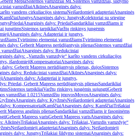
Geberit Mepla
Sistemos vamzdžiai ML
Sistemos vamzdžiai, šildymo
ciniai vamzdžiai
Alkūnės
Atsarginės dalys:
ršto vandens cirkuliacijos sistema
Neišardomieji adapteriai
Atsarginės
 Kamščiai
Jungtys
Atsarginės dalys: Jungtys
Kolektoriai su sriegine
ngtys
Priedai
Atsarginės dalys: Priedai
Sandarikliai vamzdžiams ir
ai jungtims
Sistemos tarpikliai
Varžtų rinkinys jungėmis
mieji
Atsarginės dalys: Adapteriai ir jungtys,
mzdžiams
Tvirtinimo elementai vamzdžiams
Tvirtinimo elementai
nės dalys: Geberit Mapress nerūdijantysis plienas
Sistemos vamzdžiai
i vamzdžiai
Atsarginės dalys: Redukciniai
arginės dalys: „Vamzdis vamzdyje“ karšto vandens cirkuliacijos
gtys, išardomieji
Kompensatoriai
Atsarginės dalys:
 dalys: Geberit Mapress nerūdijantysis plienas, dujos
Sistemos
ginės dalys: Redukciniai vamzdžiai
Alkūnės
Atsarginės dalys:
ji
Atsarginės dalys: Adapteriai ir jungtys,
lys: Priedai, Geberit Mapress nerūdijantysis plienas
Sandarikliai
gtims
Sistemos tarpikliai
Varžtų rinkinys jungėmis sujungti
Geberit
mos vamzdžiai 1.0215
Vamzdžių įmovos
Movos
Atsarginės dalys:
Kryžmės
Atsarginės dalys: Kryžmės
Neišardomieji adapteriai
Atsarginės
 dalys: Kompensatoriai
Kamščiai
Atsarginės dalys: Kamščiai
Trišakiai
erit Mapress anglinis plienas
Sandarikliai vamzdžiams ir fasoninėms
ngti
Geberit Mapress varis
Geberit Mapress varis
Atsarginės dalys:
ys: Alkūnės
Trišakiai
Atsarginės dalys: Trišakiai
„Vamzdis vamzdyje“
ryžmės
Neišardomieji adapteriai
Atsarginės dalys: Neišardomieji
rginės dalys: Jungtys
Trišakiai šildymo sistemai
Atsarginės dalys: