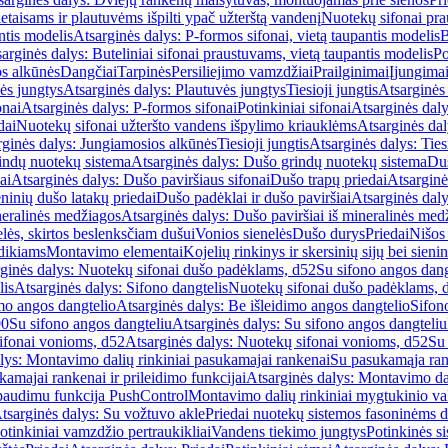
etaisams ir plautuvėms išpilti ypač užterštą vandenį
Nuotekų sifonai pr
ntis modelis
Atsarginės dalys: P-formos sifonai, vietą taupantis modelis
B
arginės dalys: Buteliniai sifonai praustuvams, vietą taupantis modelis
Po
s alkūnės
Dangčiai
Tarpinės
Persiliejimo vamzdžiai
Prailginimai
Įjungima
ės jungtys
Atsarginės dalys: Plautuvės jungtys
Tiesioji jungtis
Atsarginės 
onai
Atsarginės dalys: P-formos sifonai
Potinkiniai sifonai
Atsarginės daly
dai
Nuotekų sifonai užteršto vandens išpylimo kriauklėms
Atsarginės dal
rginės dalys: Jungiamosios alkūnės
Tiesioji jungtis
Atsarginės dalys: Tiesi
indų nuotekų sistema
Atsarginės dalys: Dušo grindų nuotekų sistema
Duš
ai
Atsarginės dalys: Dušo paviršiaus sifonai
Dušo trapų priedai
Atsarginė
eninių dušo latakų priedai
Dušo padėklai ir dušo paviršiai
Atsarginės daly
neralinės medžiagos
Atsarginės dalys: Dušo paviršiai iš mineralinės med
elės, skirtos beslenksčiam dušui
Vonios sienelės
Dušo durys
Priedai
Nišos
dikiams
Montavimo elementai
Kojelių rinkinys ir skersinių sijų bei sieni
ginės dalys: Nuotekų sifonai dušo padėklams, d52
Su sifono angos dang
lis
Atsarginės dalys: Sifono dangtelis
Nuotekų sifonai dušo padėklams, 
mo angos dangtelio
Atsarginės dalys: Be išleidimo angos dangtelio
Sifon
90
Su sifono angos dangteliu
Atsarginės dalys: Su sifono angos dangteliu
ifonai vonioms, d52
Atsarginės dalys: Nuotekų sifonai vonioms, d52
Su
lys: Montavimo dalių rinkiniai pasukamajai rankenai
Su pasukamąja ran
amajai rankenai ir prileidimo funkcijai
Atsarginės dalys: Montavimo dal
paudimu funkcija PushControl
Montavimo dalių rinkiniai mygtukinio v
tsarginės dalys: Su vožtuvo akle
Priedai nuotekų sistemos fasoninėms 
otinkiniai vamzdžio pertraukikliai
Vandens tiekimo jungtys
Potinkinės s