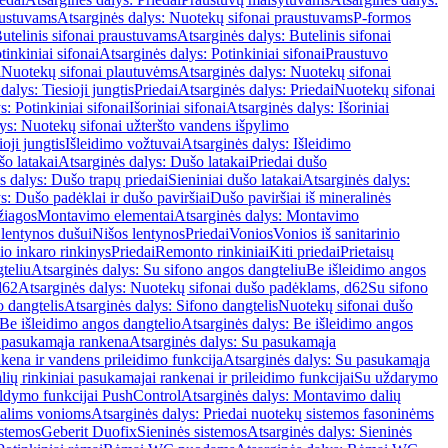
austuvams
Atsarginės dalys: Nuotekų sifonai praustuvams
P-formos
utelinis sifonai praustuvams
Atsarginės dalys: Butelinis sifonai
tinkiniai sifonai
Atsarginės dalys: Potinkiniai sifonai
Praustuvo
i
Nuotekų sifonai plautuvėms
Atsarginės dalys: Nuotekų sifonai
dalys: Tiesioji jungtis
Priedai
Atsarginės dalys: Priedai
Nuotekų sifonai
s: Potinkiniai sifonai
Išoriniai sifonai
Atsarginės dalys: Išoriniai
ys: Nuotekų sifonai užteršto vandens išpylimo
oji jungtis
Išleidimo vožtuvai
Atsarginės dalys: Išleidimo
o latakai
Atsarginės dalys: Dušo latakai
Priedai dušo
s dalys: Dušo trapų priedai
Sieniniai dušo latakai
Atsarginės dalys:
s: Dušo padėklai ir dušo paviršiai
Dušo paviršiai iš mineralinės
žiagos
Montavimo elementai
Atsarginės dalys: Montavimo
 lentynos dušui
Nišos lentynos
Priedai
Vonios
Vonios iš sanitarinio
nio inkaro rinkinys
Priedai
Remonto rinkiniai
Kiti priedai
Prietaisų
teliu
Atsarginės dalys: Su sifono angos dangteliu
Be išleidimo angos
d62
Atsarginės dalys: Nuotekų sifonai dušo padėklams, d62
Su sifono
o dangtelis
Atsarginės dalys: Sifono dangtelis
Nuotekų sifonai dušo
Be išleidimo angos dangtelio
Atsarginės dalys: Be išleidimo angos
 pasukamąja rankena
Atsarginės dalys: Su pasukamąja
kena ir vandens prileidimo funkcija
Atsarginės dalys: Su pasukamąja
ių rinkiniai pasukamajai rankenai ir prileidimo funkcijai
Su uždarymo
aldymo funkcijai PushControl
Atsarginės dalys: Montavimo dalių
dalims vonioms
Atsarginės dalys: Priedai nuotekų sistemos fasoninėms
istemos
Geberit Duofix
Sieninės sistemos
Atsarginės dalys: Sieninės