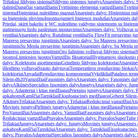
Trišakiai šildymo sistemai
Šildymo sistemos jungtys
Atsarginės dalys: 
dalims
Dangčiai vamzdžiams
Tvirtinimo elementai vamzdžiams
Tvirtin
sistema
Higieniniai nuleidimo mazgai
Atsarginės dalys: Higieniniai nu
su higieniniu plovimu
Įmontuojamieji higienos moduliai
Atsarginės dal
Priedai, skirti bakelių ir WC nuleidimo valdymo sistemoms su higien
statmenuoju lizdu paslėptam montavimui
Atsarginės dalys: Vožtuvai 
ventiliai
Atsarginės dalys: Rutuliniai ventiliai
Su FlowFit presavimo jun
Mapress presavimo jungtimis
Atsarginės dalys: Su Mapress presavimo
jungtimis
Su Mepla presavimo jungtimis
Atsarginės dalys: Su Mepla p
Mapress presavimo jungtimis
Oro šalinimo vožtuvai šildymo sistemai
S
juostos
Lipniosios juostos
Vamzdžių fiksatoriai
Išlyginamojo sluoksnio 
dalys: Kolektorių asortimentas
Grindinio šildymo kolektoriai
Atsarginė
išleidimo vožtuvai
Srauto dalytuvai
Temperatūros reguliavimo blokai
At
kolektoriai
Apvadai
Reguliavimo komponentai
Vykdikliai
Patalpos term
Silent-db20
Vamzdžiai
Fasoninės dalys
Atsarginės dalys: Fasoninės dal
dalys
Alkūnės
Specialios fasoninės dalys
Jungtys
Atsarginės dalys: Jung
dalys: Adapteriai į kitas medžiagas
Prietaisų jungtys
Atsarginės dalys: P
apkaboms
Kamščiai
Tarpikliai
Eksploatacinės medžiagos
Geberit Silent
Alkūnės
Trišakiai
Atsarginės dalys: Trišakiai
Redukciniai vamzdžiai
Ats
Movinės jungtys
Pirštinės jungtys
Adapteriai į kitas medžiagas
Prietais
Pro
Vamzdžiai
Atsarginės dalys: Vamzdžiai
Fasoninės dalys
Atsarginės 
Redukciniai vamzdžiai
Pravalos
Atsarginės dalys: Pravalos
SuperTube f
Trišakiai
Jungtys
Atsarginės dalys: Jungtys
Movinės jungtys
Atsarginės 
apkabos
Kamščiai
Tarpikliai
Atsarginės dalys: Tarpikliai
Eksploatacinės
dalys: Pravalos
Adapteriai
Specialios fasoninės dalys
Atsarginės dalys: 