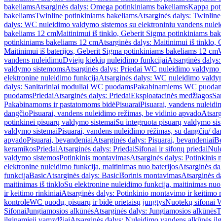
bakeliams
Atsarginės dalys: Omega potinkiniams bakeliams
Kappa pot
bakeliams
Twinline potinkiniams bakeliams
Atsarginės dalys: Twinlin
dalys: WC nuleidimo valdymo sistemos su elektroniniu vandens nule
bakeliams 12 cm
Maitinimui iš tinklo, Geberit Sigma potinkiniams ba
potinkiniams bakeliams 12 cm
Atsarginės dalys: Maitinimui iš tinklo
Maitinimui iš baterijos, Geberit Sigma potinkiniams bakeliams 12 cm
vandens nuleidimu
Dviejų kiekių nuleidimo funkcijai
Atsarginės dalys:
valdymo sistemoms
Atsarginės dalys: Priedai WC nuleidimo valdymo
elektronine nuleidimo funkcija
Atsarginės dalys: WC nuleidimo valdym
dalys: Sanitariniai moduliai WC puodams
Pakabinamiems WC puoda
puodams
Priedai
Atsarginės dalys: Priedai
Eksploatacinės medžiagos
San
Pakabinamoms ir pastatomoms bidė
Pisuarai
Pisuarai, vandens nuleidi
dangčio
Pisuarai, vandens nuleidimo režimas, be vidinio apvado
Atsarg
potinkinei pisuarų valdymo sistemai
Su integruota pisuarų valdymo si
valdymo sistemai
Pisuarai, vandens nuleidimo rėžimas, su dangčiu/ da
apvado
Pisuarai, bevandeniai
Atsarginės dalys: Pisuarai, bevandeniai
B
keramikos
Priedai
Atsarginės dalys: Priedai
Sifonai ir sifonų priedai
Nule
valdymo sistemos
Potinkinis montavimas
Atsarginės dalys: Potinkinis
elektronine nuleidimo funkcija, maitinimas nuo baterijos
Atsarginės da
funkcija
Basic
Atsarginės dalys: Basic
Išorinis montavimas
Atsarginės d
maitinimas iš tinklo
Su elektronine nuleidimo funkcija, maitinimas nuo 
ir keitimo rinkiniai
Atsarginės dalys: Potinkinio montavimo ir keitimo r
kontrolė
WC puodų, pisuarų ir bidė prietaisų jungtys
Nuotekų sifonai W
Sifonai
Jungiamosios alkūnės
Atsarginės dalys: Jungiamosios alkūnės
T
ilginamieji vamzdžiai
Atsarginės dalys: Nuleidimo vandens alkūnės il