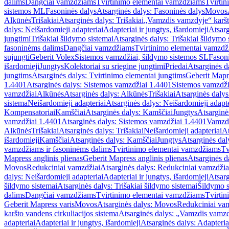
dalims
Dangčiai vamzdžiams
Tvirtinimo elementai vamzdžiams
Tvirtin
sistemos ML
Fasoninės dalys
Atsarginės dalys: Fasoninės dalys
Movos
Alkūnės
Trišakiai
Atsarginės dalys: Trišakiai
„Vamzdis vamzdyje“ karšto
dalys: Neišardomieji adapteriai
Adapteriai ir jungtys, išardomieji
Atsarg
jungtimi
Trišakiai šildymo sistemai
Atsarginės dalys: Trišakiai šildymo 
fasoninėms dalims
Dangčiai vamzdžiams
Tvirtinimo elementai vamzd
sujungti
Geberit Volex
Sistemos vamzdžiai, šildymo sistemos SL
Fasoni
išardomieji
Jungtys
Kolektoriai su sriegine jungtimi
Priedai
Atsarginės d
jungtims
Atsarginės dalys: Tvirtinimo elementai jungtims
Geberit Mapre
1.4401
Atsarginės dalys: Sistemos vamzdžiai 1.4401
Sistemos vamzdži
vamzdžiai
Alkūnės
Atsarginės dalys: Alkūnės
Trišakiai
Atsarginės dalys:
sistema
Neišardomieji adapteriai
Atsarginės dalys: Neišardomieji adapte
Kompensatoriai
Kamščiai
Atsarginės dalys: Kamščiai
Jungtys
Atsarginė
vamzdžiai 1.4401
Atsarginės dalys: Sistemos vamzdžiai 1.4401
Vamzd
Alkūnės
Trišakiai
Atsarginės dalys: Trišakiai
Neišardomieji adapteriai
At
išardomieji
Kamščiai
Atsarginės dalys: Kamščiai
Jungtys
Atsarginės dal
vamzdžiams ir fasoninėms dalims
Tvirtinimo elementai vamzdžiams
Tv
Mapress anglinis plienas
Geberit Mapress anglinis plienas
Atsarginės d
Movos
Redukciniai vamzdžiai
Atsarginės dalys: Redukciniai vamzdžia
dalys: Neišardomieji adapteriai
Adapteriai ir jungtys, išardomieji
Atsarg
šildymo sistemai
Atsarginės dalys: Trišakiai šildymo sistemai
Šildymo s
dalims
Dangčiai vamzdžiams
Tvirtinimo elementai vamzdžiams
Tvirtin
Geberit Mapress varis
Movos
Atsarginės dalys: Movos
Redukciniai va
karšto vandens cirkuliacijos sistema
Atsarginės dalys: „Vamzdis vamzdy
adapteriai
Adapteriai ir jungtys, išardomieji
Atsarginės dalys: Adapteriai