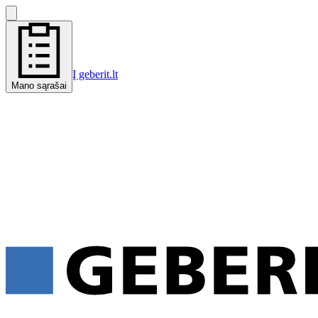
Į geberit.lt
Mano sąrašai