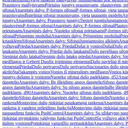
Praustuvų maišytuvams
Prietaisų jungtys praustuvams, plautuvėms, pri
sifonai
Atsarginės dalys: P-formos sifonai
P-formos sifonai, vietą taupa
praustuvams
Buteliniai sifonai praustuvams, vietą taupantis modelis
Ats
jungtys
Atsarginės dalys: Praustuvo jungtys
Tiesioji jungtis
Jungiamosio
plautuvėms
P-formos sifonai
Atsarginės dalys: P-formos sifonai
Plautuv
prietaisams
Atsarginės dalys: Nuotekų sifonai prietaisams
P-formos sif
sifonai
Prijungimo moduliai
Atsarginės dalys: Prijungimo moduliai
Prie
kriauklėms
Sifonai
Atsarginės dalys: Sifonai
Jungiamosios alkūnės
Atsa
vožtuvai
Priedai
Atsarginės dalys: Priedai
Dušai ir vonios
Dušai
Dušo gr
latakams
Atsarginės dalys: Priedai dušo latakams
Dušo paviršiaus sifon
Sieniniai dušo latakai
Sieninių dušo latakų priedai
Atsarginės dalys: Si
medžiagos ir Geberit Duofix tvirtinimo elementai
Dušo paviršiai iš mi
elementai
Priedai
Dušo pertvaros
Dušo pertvaros
Stacionarios dušo sien
akrilo
Stačiakampės vonios
Vonios iš mineralinės medžiagos
Vonios kū
jungtys dušams ir vonioms
Nuotekų sifonai dušo padėklams, d52
Atsar
dangtelio
Atsarginės dalys: Be išleidimo angos dangtelio
Sifono dangte
angos dangteliu
Atsarginės dalys: Su sifono angos dangteliu
Be išleidi
padėklams, d90
Atsarginės dalys: Nuotekų sifonai dušo padėklams, d
dangtelio
Sifono dangtelis
Atsarginės dalys: Sifono dangtelis
Nuotekų s
rankena
Montavimo dalių rinkiniai pasukamajai rankenai
Atsarginės da
rankena ir vandens prileidimo funkcija
Montavimo dalių rinkiniai pasuk
paspaudimu funkcija PushControl
Atsarginės dalys: Su uždarymo pas
rinkiniai mygtukinio valdymo funkcijai PushControl
Su vožtuvo akle
A
dalims vonioms
Potinkiniai vamzdžio pertraukikliai
Atsarginės dalys: P