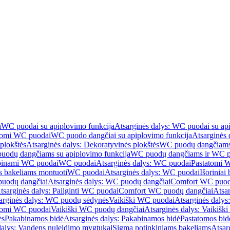
a
WC puodai su apiplovimo funkcija
Atsarginės dalys: WC puodai su ap
atomi WC puodai
WC puodo dangčiai su apiplovimo funkcija
Atsarginės 
plokštės
Atsarginės dalys: Dekoratyvinės plokštės
WC puodų dangčiams 
uodų dangčiams su apiplovimo funkcija
WC puodų dangčiams ir WC pu
abinami WC puodai
WC puodai
Atsarginės dalys: WC puodai
Pastatomi 
s bakeliams montuoti
WC puodai
Atsarginės dalys: WC puodai
Išoriniai
uodų dangčiai
Atsarginės dalys: WC puodų dangčiai
Comfort WC puod
tsarginės dalys: Pailginti WC puodai
Comfort WC puodų dangčiai
Atsa
arginės dalys: WC puodų sėdynės
Vaikiški WC puodai
Atsarginės dalys
atomi WC puodai
Vaikiški WC puodų dangčiai
Atsarginės dalys: Vaikiš
ės
Pakabinamos bidė
Atsarginės dalys: Pakabinamos bidė
Pastatomos bid
dalys: Vandens nuleidimo mygtukai
Sigma potinkiniams bakeliams
Atsar