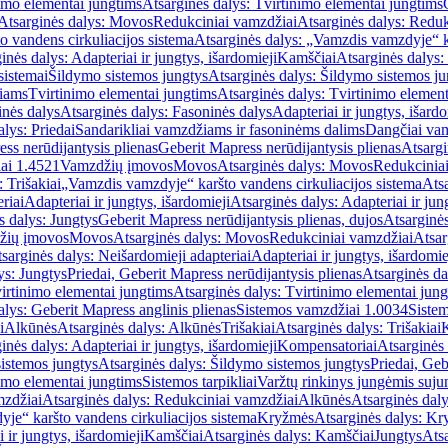
imo elementai jungtims
Atsarginės dalys: Tvirtinimo elementai jungtims
Atsarginės dalys: Movos
Redukciniai vamzdžiai
Atsarginės dalys: Reduk
 vandens cirkuliacijos sistema
Atsarginės dalys: „Vamzdis vamzdyje“ ka
inės dalys: Adapteriai ir jungtys, išardomieji
Kamščiai
Atsarginės dalys:
sistemai
Šildymo sistemos jungtys
Atsarginės dalys: Šildymo sistemos ju
žiams
Tvirtinimo elementai jungtims
Atsarginės dalys: Tvirtinimo element
nės dalys
Atsarginės dalys: Fasoninės dalys
Adapteriai ir jungtys, išardo
alys: Priedai
Sandarikliai vamzdžiams ir fasoninėms dalims
Dangčiai va
ss nerūdijantysis plienas
Geberit Mapress nerūdijantysis plienas
Atsargi
ai 1.4521
Vamzdžių įmovos
Movos
Atsarginės dalys: Movos
Redukcinia
 Trišakiai
„Vamzdis vamzdyje“ karšto vandens cirkuliacijos sistema
Ats
riai
Adapteriai ir jungtys, išardomieji
Atsarginės dalys: Adapteriai ir jun
s dalys: Jungtys
Geberit Mapress nerūdijantysis plienas, dujos
Atsarginės
žių įmovos
Movos
Atsarginės dalys: Movos
Redukciniai vamzdžiai
Atsar
sarginės dalys: Neišardomieji adapteriai
Adapteriai ir jungtys, išardomie
ys: Jungtys
Priedai, Geberit Mapress nerūdijantysis plienas
Atsarginės da
irtinimo elementai jungtims
Atsarginės dalys: Tvirtinimo elementai jun
alys: Geberit Mapress anglinis plienas
Sistemos vamzdžiai 1.0034
Siste
i
Alkūnės
Atsarginės dalys: Alkūnės
Trišakiai
Atsarginės dalys: Trišakiai
inės dalys: Adapteriai ir jungtys, išardomieji
Kompensatoriai
Atsarginės
istemos jungtys
Atsarginės dalys: Šildymo sistemos jungtys
Priedai, Geb
imo elementai jungtims
Sistemos tarpikliai
Varžtų rinkinys jungėmis suju
mzdžiai
Atsarginės dalys: Redukciniai vamzdžiai
Alkūnės
Atsarginės dal
je“ karšto vandens cirkuliacijos sistema
Kryžmės
Atsarginės dalys: K
 ir jungtys, išardomieji
Kamščiai
Atsarginės dalys: Kamščiai
Jungtys
Atsa