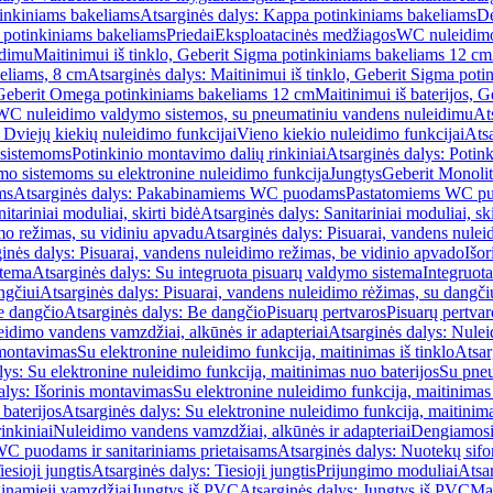
inkiniams bakeliams
Atsarginės dalys: Kappa potinkiniams bakeliams
De
e potinkiniams bakeliams
Priedai
Eksploatacinės medžiagos
WC nuleidimo
idimu
Maitinimui iš tinklo, Geberit Sigma potinkiniams bakeliams 12 cm
keliams, 8 cm
Atsarginės dalys: Maitinimui iš tinklo, Geberit Sigma pot
, Geberit Omega potinkiniams bakeliams 12 cm
Maitinimui iš baterijos, 
WC nuleidimo valdymo sistemos, su pneumatiniu vandens nuleidimu
At
 Dviejų kiekių nuleidimo funkcijai
Vieno kiekio nuleidimo funkcijai
Atsa
 sistemoms
Potinkinio montavimo dalių rinkiniai
Atsarginės dalys: Potin
o sistemoms su elektronine nuleidimo funkcija
Jungtys
Geberit Monolit
ms
Atsarginės dalys: Pakabinamiems WC puodams
Pastatomiems WC p
itariniai moduliai, skirti bidė
Atsarginės dalys: Sanitariniai moduliai, ski
mo režimas, su vidiniu apvadu
Atsarginės dalys: Pisuarai, vandens nulei
inės dalys: Pisuarai, vandens nuleidimo režimas, be vidinio apvado
Išor
stema
Atsarginės dalys: Su integruota pisuarų valdymo sistema
Integruot
ngčiui
Atsarginės dalys: Pisuarai, vandens nuleidimo rėžimas, su dangči
e dangčio
Atsarginės dalys: Be dangčio
Pisuarų pertvaros
Pisuarų pertvar
idimo vandens vamzdžiai, alkūnės ir adapteriai
Atsarginės dalys: Nulei
 montavimas
Su elektronine nuleidimo funkcija, maitinimas iš tinklo
Atsar
lys: Su elektronine nuleidimo funkcija, maitinimas nuo baterijos
Su pneu
alys: Išorinis montavimas
Su elektronine nuleidimo funkcija, maitinimas 
baterijos
Atsarginės dalys: Su elektronine nuleidimo funkcija, maitinima
inkiniai
Nuleidimo vandens vamzdžiai, alkūnės ir adapteriai
Dengiamosi
C puodams ir sanitariniams prietaisams
Atsarginės dalys: Nuotekų sif
iesioji jungtis
Atsarginės dalys: Tiesioji jungtis
Prijungimo moduliai
Atsa
ginamieji vamzdžiai
Jungtys iš PVC
Atsarginės dalys: Jungtys iš PVC
Man