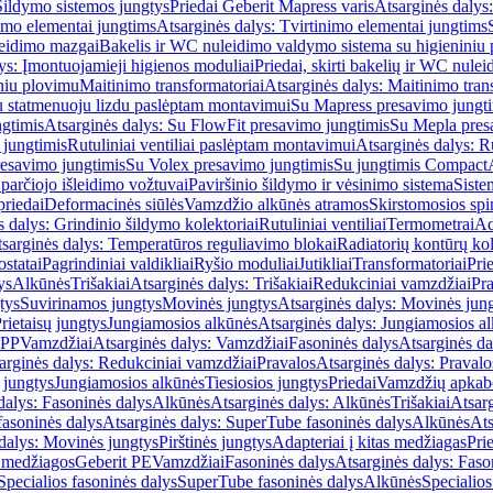
Šildymo sistemos jungtys
Priedai Geberit Mapress varis
Atsarginės dalys:
imo elementai jungtims
Atsarginės dalys: Tvirtinimo elementai jungtims
leidimo mazgai
Bakelis ir WC nuleidimo valdymo sistema su higieniniu
ys: Įmontuojamieji higienos moduliai
Priedai, skirti bakelių ir WC nul
iniu plovimu
Maitinimo transformatoriai
Atsarginės dalys: Maitinimo tran
su statmenuoju lizdu paslėptam montavimui
Su Mapress presavimo jungt
gtimis
Atsarginės dalys: Su FlowFit presavimo jungtimis
Su Mepla pres
 jungtimis
Rutuliniai ventiliai paslėptam montavimui
Atsarginės dalys: R
resavimo jungtimis
Su Volex presavimo jungtimis
Su jungtimis Compact
parčiojo išleidimo vožtuvai
Paviršinio šildymo ir vėsinimo sistema
Siste
priedai
Deformacinės siūlės
Vamzdžio alkūnės atramos
Skirstomosios spi
s dalys: Grindinio šildymo kolektoriai
Rutuliniai ventiliai
Termometrai
Ad
sarginės dalys: Temperatūros reguliavimo blokai
Radiatorių kontūrų kol
ostatai
Pagrindiniai valdikliai
Ryšio moduliai
Jutikliai
Transformatoriai
Pri
ys
Alkūnės
Trišakiai
Atsarginės dalys: Trišakiai
Redukciniai vamzdžiai
Pr
tys
Suvirinamos jungtys
Movinės jungtys
Atsarginės dalys: Movinės jun
rietaisų jungtys
Jungiamosios alkūnės
Atsarginės dalys: Jungiamosios a
-PP
Vamzdžiai
Atsarginės dalys: Vamzdžiai
Fasoninės dalys
Atsarginės da
arginės dalys: Redukciniai vamzdžiai
Pravalos
Atsarginės dalys: Pravalo
ų jungtys
Jungiamosios alkūnės
Tiesiosios jungtys
Priedai
Vamzdžių apkab
dalys: Fasoninės dalys
Alkūnės
Atsarginės dalys: Alkūnės
Trišakiai
Atsarg
asoninės dalys
Atsarginės dalys: SuperTube fasoninės dalys
Alkūnės
Ats
dalys: Movinės jungtys
Pirštinės jungtys
Adapteriai į kitas medžiagas
Pri
 medžiagos
Geberit PE
Vamzdžiai
Fasoninės dalys
Atsarginės dalys: Faso
Specialios fasoninės dalys
SuperTube fasoninės dalys
Alkūnės
Specialios