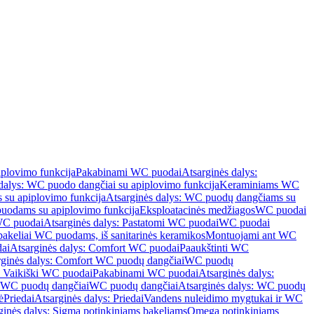
iplovimo funkcija
Pakabinami WC puodai
Atsarginės dalys:
dalys: WC puodo dangčiai su apiplovimo funkcija
Keraminiams WC
su apiplovimo funkcija
Atsarginės dalys: WC puodų dangčiams su
odams su apiplovimo funkcija
Eksploatacinės medžiagos
WC puodai
WC puodai
Atsarginės dalys: Pastatomi WC puodai
WC puodai
 bakeliai WC puodams, iš sanitarinės keramikos
Montuojami ant WC
ai
Atsarginės dalys: Comfort WC puodai
Paaukštinti WC
rginės dalys: Comfort WC puodų dangčiai
WC puodų
: Vaikiški WC puodai
Pakabinami WC puodai
Atsarginės dalys:
ki WC puodų dangčiai
WC puodų dangčiai
Atsarginės dalys: WC puodų
ė
Priedai
Atsarginės dalys: Priedai
Vandens nuleidimo mygtukai ir WC
ginės dalys: Sigma potinkiniams bakeliams
Omega potinkiniams