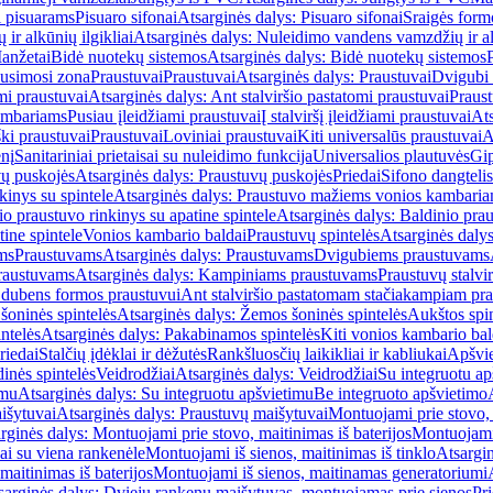
i pisuarams
Pisuaro sifonai
Atsarginės dalys: Pisuaro sifonai
Sraigės form
r alkūnių ilgikliai
Atsarginės dalys: Nuleidimo vandens vamzdžių ir alk
anžetai
Bidė nuotekų sistemos
Atsarginės dalys: Bidė nuotekų sistemos
usimosi zona
Praustuvai
Praustuvai
Atsarginės dalys: Praustuvai
Dvigubi 
mi praustuvai
Atsarginės dalys: Ant stalviršio pastatomi praustuvai
Praus
ambariams
Pusiau įleidžiami praustuvai
Į stalviršį įleidžiami praustuvai
Ats
ki praustuvai
Praustuvai
Loviniai praustuvai
Kiti universalūs praustuvai
A
enį
Sanitariniai prietaisai su nuleidimo funkcija
Universalios plautuvės
Gip
vų puskojės
Atsarginės dalys: Praustuvų puskojės
Priedai
Sifono dangtelis
inys su spintele
Atsarginės dalys: Praustuvo mažiems vonios kambariam
io praustuvo rinkinys su apatine spintele
Atsarginės dalys: Baldinio prau
tine spintele
Vonios kambario baldai
Praustuvų spintelės
Atsarginės dalys
ms
Praustuvams
Atsarginės dalys: Praustuvams
Dvigubiems praustuvams
raustuvams
Atsarginės dalys: Kampiniams praustuvams
Praustuvų stalvir
m dubens formos praustuvui
Ant stalviršio pastatomam stačiakampiam pra
šoninės spintelės
Atsarginės dalys: Žemos šoninės spintelės
Aukštos spin
ntelės
Atsarginės dalys: Pakabinamos spintelės
Kiti vonios kambario bal
riedai
Stalčių įdėklai ir dėžutės
Rankšluosčių laikikliai ir kabliukai
Apšvie
dinės spintelės
Veidrodžiai
Atsarginės dalys: Veidrodžiai
Su integruotu ap
imu
Atsarginės dalys: Su integruotu apšvietimu
Be integruoto apšvietimo
išytuvai
Atsarginės dalys: Praustuvų maišytuvai
Montuojami prie stovo, 
rginės dalys: Montuojami prie stovo, maitinimas iš baterijos
Montuojami 
ai su viena rankenėle
Montuojami iš sienos, maitinimas iš tinklo
Atsargin
maitinimas iš baterijos
Montuojami iš sienos, maitinamas generatoriumi
sarginės dalys: Dviejų rankenų maišytuvas, montuojamas prie sienos
Pri