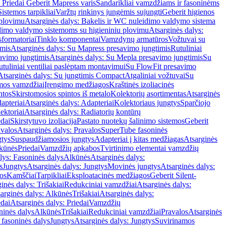
 Priedai Geberit Mapress varis
Sandarikliai vamzdžiams ir fasoninėms
Sistemos tarpikliai
Varžtų rinkinys jungėmis sujungti
Geberit higienos
 plovimu
Atsarginės dalys: Bakelis ir WC nuleidimo valdymo sistema
eidimo valdymo sistemoms su higieniniu plovimu
Atsarginės dalys:
sformatoriai
Tinklo komponentai
Vamzdynų armatūros
Vožtuvai su
imis
Atsarginės dalys: Su Mapress presavimo jungtimis
Rutuliniai
avimo jungtimis
Atsarginės dalys: Su Mepla presavimo jungtimis
Su
utuliniai ventiliai paslėptam montavimui
Su FlowFit presavimo
Atsarginės dalys: Su jungtimis Compact
Atgaliniai vožtuvai
Su
mos vamzdžiai
Įrengimo medžiagos
Kraštinės izoliacinės
ntos
Skirstomosios spintos iš metalo
Kolektorių asortimentas
Atsarginės
apteriai
Atsarginės dalys: Adapteriai
Kolektoriaus jungtys
Sparčiojo
ektoriai
Atsarginės dalys: Radiatorių kontūrų
edai
Skirstytuvo izoliacija
Pastato nuotekų šalinimo sistemos
Geberit
avalos
Atsarginės dalys: Pravalos
SuperTube fasoninės
gtys
Suspaudžiamosios jungtys
Adapteriai į kitas medžiagas
Atsarginės
lkūnės
Priedai
Vamzdžių apkabos
Tvirtinimo elementai vamzdžių
lys: Fasoninės dalys
Alkūnės
Atsarginės dalys:
s
Jungtys
Atsarginės dalys: Jungtys
Movinės jungtys
Atsarginės dalys:
os
Kamščiai
Tarpikliai
Eksploatacinės medžiagos
Geberit Silent-
inės dalys: Trišakiai
Redukciniai vamzdžiai
Atsarginės dalys:
arginės dalys: Alkūnės
Trišakiai
Atsarginės dalys:
edai
Atsarginės dalys: Priedai
Vamzdžių
ninės dalys
Alkūnės
Trišakiai
Redukciniai vamzdžiai
Pravalos
Atsarginės
 fasoninės dalys
Jungtys
Atsarginės dalys: Jungtys
Suvirinamos