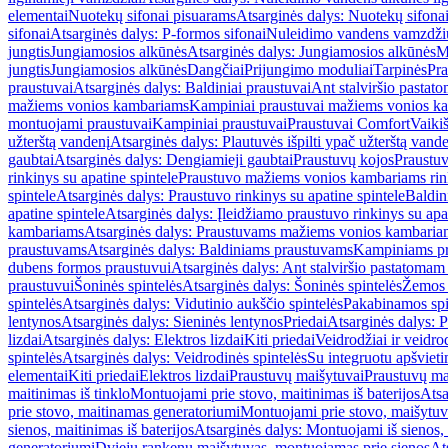
elementai
Nuotekų sifonai pisuarams
Atsarginės dalys: Nuotekų sifona
sifonai
Atsarginės dalys: P-formos sifonai
Nuleidimo vandens vamzdžių i
jungtis
Jungiamosios alkūnės
Atsarginės dalys: Jungiamosios alkūnės
M
jungtis
Jungiamosios alkūnės
Dangčiai
Prijungimo moduliai
Tarpinės
Pra
praustuvai
Atsarginės dalys: Baldiniai praustuvai
Ant stalviršio pastato
mažiems vonios kambariams
Kampiniai praustuvai mažiems vonios k
montuojami praustuvai
Kampiniai praustuvai
Praustuvai Comfort
Vaikiš
užterštą vandenį
Atsarginės dalys: Plautuvės išpilti ypač užterštą vand
gaubtai
Atsarginės dalys: Dengiamieji gaubtai
Praustuvų kojos
Praustu
rinkinys su apatine spintele
Praustuvo mažiems vonios kambariams rink
spintele
Atsarginės dalys: Praustuvo rinkinys su apatine spintele
Baldin
apatine spintele
Atsarginės dalys: Įleidžiamo praustuvo rinkinys su apa
kambariams
Atsarginės dalys: Praustuvams mažiems vonios kambaria
praustuvams
Atsarginės dalys: Baldiniams praustuvams
Kampiniams p
dubens formos praustuvui
Atsarginės dalys: Ant stalviršio pastatoma
praustuvui
Šoninės spintelės
Atsarginės dalys: Šoninės spintelės
Žemos 
spintelės
Atsarginės dalys: Vidutinio aukščio spintelės
Pakabinamos spi
lentynos
Atsarginės dalys: Sieninės lentynos
Priedai
Atsarginės dalys: P
lizdai
Atsarginės dalys: Elektros lizdai
Kiti priedai
Veidrodžiai ir veidro
spintelės
Atsarginės dalys: Veidrodinės spintelės
Su integruotu apšviet
elementai
Kiti priedai
Elektros lizdai
Praustuvų maišytuvai
Praustuvų ma
maitinimas iš tinklo
Montuojami prie stovo, maitinimas iš baterijos
Atsa
prie stovo, maitinamas generatoriumi
Montuojami prie stovo, maišytuv
sienos, maitinimas iš baterijos
Atsarginės dalys: Montuojami iš sienos, 
generatoriumi
Dviejų rankenų maišytuvas, montuojamas prie sienos
At