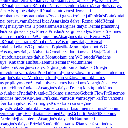
Potinkiniai rėmai
Rėmai WC puodams
Atsarginės dalys: Rėmai WC
: Rėmai pisuarams
Rėmai dušams su sieniniu lataku
Atsarginės dalys:
vėms
Atsarginės dalys: Rėmai plautuvėms
Elementai
surenkamiesiems gaminiams
Priedai garso izoliacijai
Plokštės
Potinkiniai
ėmai praustuvams
Rėmai bidė
Atsarginės dalys: Rėmai bidė
Rėmai
uvų maišytuvams ir prietaisams
Atsarginės dalys: Rėmai praustuvų
dai
Atsarginės dalys: Priedai
Priedai
Atsarginės dalys: Priedai
Sieninės
kiniai rėmai
Rėmai WC puodams
Atsarginės dalys: Rėmai WC
: Rėmai pisuarams
Rėmai dušams
Atsarginės dalys: Rėmai
riniai bakeliai WC puodams, iš plastiko
Montuojami ant WC
e
Atsarginės dalys: Kabantis žemai ir vidutiniame aukštyje
Išoriniai
C puodų
Atsarginės dalys: Montuojami ant WC puodų
Vandens
alys: Kabantis aukštai
Kabantis žemai ir vidutiniame
 bakeliai
Atsarginės dalys: Sigma potinkiniai bakeliai
Omega
nuleidimo vamzdžiai
Priedai
Pripildymo vožtuvai ir vandens nuleidimo
sarginės dalys: Vandens pripildymo vožtuvai potinkiniams
s pripildymo vožtuvai universaliems bakeliams
Atsarginės dalys:
ių nuleidimo funkcija
Atsarginės dalys: Dviejų kiekių nuleidimo
mo funkcija
Priedai
Mygtukai
Tiekimo sistemos
Geberit FlowFit
Sistemos
ukcinės movos
Alkūnės
Trišakiai
„Vamzdis vamzdyje“ karšto vandens
 išardomieji
Kamščiai
Jungtys
Kolektoriai su sriegine
ngtys
Priedai
Sandarikliai vamzdžiams ir fasoninėms dalims
Fasoninių
gėmis sujungti
Eksploatacinės medžiagos
Geberit PushFit
Sistemos
šardomieji adapteriai
Atsarginės dalys: Neišardomieji
tsarginės dalys: Priedai
Sandarikliai vamzdžiams ir fasoninėms