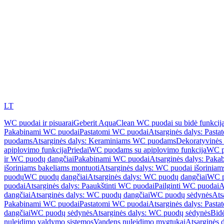
LT
WC puodai ir pisuarai
Geberit AquaClean WC puodai su bidė funkcij
Pakabinami WC puodai
Pastatomi WC puodai
Atsarginės dalys: Past
puodams
Atsarginės dalys: Keraminiams WC puodams
Dekoratyvinės 
apiplovimo funkcija
Priedai
WC puodams su apiplovimo funkcija
WC p
ir WC puodų dangčiai
Pakabinami WC puodai
Atsarginės dalys: Pak
išoriniams bakeliams montuoti
Atsarginės dalys: WC puodai išoriniam
puodų
WC puodų dangčiai
Atsarginės dalys: WC puodų dangčiai
WC p
puodai
Atsarginės dalys: Paaukštinti WC puodai
Pailginti WC puodai
A
dangčiai
Atsarginės dalys: WC puodų dangčiai
WC puodų sėdynės
Ats
Pakabinami WC puodai
Pastatomi WC puodai
Atsarginės dalys: Past
dangčiai
WC puodų sėdynės
Atsarginės dalys: WC puodų sėdynės
Bid
nuleidimo valdymo sistemos
Vandens nuleidimo mygtukai
Atsarginės 