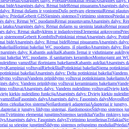
štės
Priedai
Atsarginės dalys: Priedai
Potinkiniai rėmai
Atsarginės dalys: 
ai bidė
Atsarginės dalys: Rėmai bidė
Rėmai pisuarams
Atsarginės dalys
 dalys: Rėmai dušams ir vonioms
Dušo pertvarų elementai
Rėmai plautu
alys: Priedai
Geberit GIS
Sieninės sistemos
Tvirtinimo sistemos
Priedai 
nės dalys: Rėmai WC puodams
Rėmai praustuvams
Atsarginės dalys: R
u lataku
Atsarginės dalys: Rėmai dušams su sieniniu lataku
Rėmai praust
nės dalys: Rėmai skalbyklėms ir indaplovėms
Elementai apkrovoms
Prie
ų sistemoms
Geberit Kombifix
Potinkiniai rėmai
Atsarginės dalys: Potin
ai bidė
Atsarginės dalys: Rėmai bidė
Rėmai pisuarams
Atsarginės dalys
 bakeliai
Išoriniai bakeliai WC puodams, iš plastiko
Atsarginės dalys: Išo
tsarginės dalys: Kabantis aukštai
Kabantis žemai ir vidutiniame aukštyj
iniai bakeliai WC puodams, iš sanitarinės keramikos
Montuojami ant W
nuleidimo vamzdžiai išoriniams bakeliams
Kabantis aukštai
Atsarginės d
gtys
Kampiniai vožtuvai
Riebokšliai
Potinkiniai bakeliai
Sigma potinkiniai
potinkiniai bakeliai
Atsarginės dalys: Delta potinkiniai bakeliai
Vandens 
ildymo vožtuvai
Vandens pripildymo vožtuvai potinkiniams bakeliams
At
inės dalys: Vandens pripildymo vožtuvai keraminiams bakeliams
Vanden
imo vožtuvai
Atsarginės dalys: Vandens nuleidimo vožtuvai
Dviejų kiek
iejų kiekių nuleidimo funkcija
Atsarginės dalys: Dviejų kiekių nuleidi
 vamzdžiai
Fasoninės dalys
Atsarginės dalys: Fasoninės dalys
Movos
Red
ens cirkuliacijos sistema
Neišardomieji adapteriai
Adapteriai ir jungtys,
dapteriai ir jungtys šildymo sistemai, išardomosios
Šildymo sistemos ju
ams
Tvirtinimo elementai jungtims
Sistemos tarpikliai
Varžtų rinkinys jun
lys
Atsarginės dalys: Fasoninės dalys
Tvirtinimo kronšteinas
Trišakiai
Nei
riai su sriegine jungtimi
Šildymo sistemos prijungimo moduliai
Priedai
A