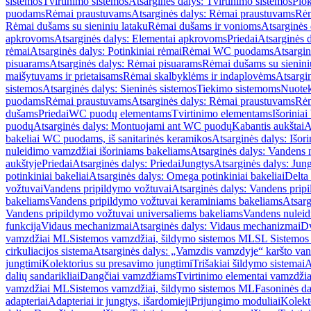
sistemos
Tvirtinimo sistemos
Atsarginės dalys: Tvirtinimo sistemos
Plok
puodams
Rėmai praustuvams
Atsarginės dalys: Rėmai praustuvams
Rėm
Rėmai dušams su sieniniu lataku
Rėmai dušams ir vonioms
Atsarginės
apkrovoms
Atsarginės dalys: Elementai apkrovoms
Priedai
Atsarginės d
rėmai
Atsarginės dalys: Potinkiniai rėmai
Rėmai WC puodams
Atsargi
pisuarams
Atsarginės dalys: Rėmai pisuarams
Rėmai dušams su sienini
maišytuvams ir prietaisams
Rėmai skalbyklėms ir indaplovėms
Atsargi
sistemos
Atsarginės dalys: Sieninės sistemos
Tiekimo sistemoms
Nuotek
puodams
Rėmai praustuvams
Atsarginės dalys: Rėmai praustuvams
Rėm
dušams
Priedai
WC puodų elementams
Tvirtinimo elementams
Išoriniai
puodų
Atsarginės dalys: Montuojami ant WC puodų
Kabantis aukštai
A
bakeliai WC puodams, iš sanitarinės keramikos
Atsarginės dalys: Išor
nuleidimo vamzdžiai išoriniams bakeliams
Atsarginės dalys: Vandens 
aukštyje
Priedai
Atsarginės dalys: Priedai
Jungtys
Atsarginės dalys: Jun
potinkiniai bakeliai
Atsarginės dalys: Omega potinkiniai bakeliai
Delta 
vožtuvai
Vandens pripildymo vožtuvai
Atsarginės dalys: Vandens prip
bakeliams
Vandens pripildymo vožtuvai keraminiams bakeliams
Atsarg
Vandens pripildymo vožtuvai universaliems bakeliams
Vandens nuleid
funkcija
Vidaus mechanizmai
Atsarginės dalys: Vidaus mechanizmai
Dv
vamzdžiai ML
Sistemos vamzdžiai, šildymo sistemos ML
SL Sistemos
cirkuliacijos sistema
Atsarginės dalys: „Vamzdis vamzdyje“ karšto vand
jungtimi
Kolektorius su presavimo jungtimi
Trišakiai šildymo sistemai
A
dalių sandarikliai
Dangčiai vamzdžiams
Tvirtinimo elementai vamzdži
vamzdžiai ML
Sistemos vamzdžiai, šildymo sistemos ML
Fasoninės da
adapteriai
Adapteriai ir jungtys, išardomieji
Prijungimo moduliai
Kolekto