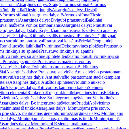
os sifonai
Atsarginės dalys: Sraigės formos sifonai
P-formos
ūnių ilgikliai
Tiesioji jungtis
Atsarginės dalys: Tiesioji
P-formos sifonai
Atsarginės dalys: P-formos sifonai
Tiesioji
praustuvai
Atsarginės dalys: Dvigubi praustuvai
Baldiniai
tuvai mažiems vonios kambariams
Atsarginės dalys: Praustuvai
arginės dalys: Į stalviršį įleidžiami praustuvai
Iš stalviršio apačios
tsarginės dalys: Kiti universalūs praustuvai
Plautuvės išpilti ypač
so surinkimo praustuvai
Praustuvai klasėms
Priedai
Dengiamieji
Rankšluosčių laikikliai
Tvirtinimai
Dekoratyvinės plokštės
Praustuvo
s rinkinys su spintele
Praustuvo rinkinys su apatine
stuvo rinkinys su apatine spintele
Įleidžiamo praustuvo rinkinys su
: Praustuvų spintelės
Praustuvams mažiems vonios
Atsarginės dalys: Dvigubiems praustuvams
Baldiniams
šiai
Atsarginės dalys: Praustuvų stalviršiai
Ant stalviršio pastatomam
ustuvui
Atsarginės dalys: Ant stalviršio pastatomam stačiakampiam
telės
Atsarginės dalys: Aukštos spintelės
Vidutinio aukščio
dai
Atsarginės dalys: Kiti vonios kambario baldai
Sieninės
timo elementai
Rankenos
Kojų rinkiniai
Magnetinės lentos
Elektros
švietimu
Atsarginės dalys: Su integruotu apšvietimu
Veidrodinės
Atsarginės dalys: Be integruoto apšvietimo
Priedai
Apšvietimo
maitinimas iš tinklo
Atsarginės dalys: Montuojami prie stovo,
prie stovo, maitinamas generatoriumi
Atsarginės dalys: Montuojami
ės dalys: Montuojami iš sienos, maitinimas iš tinklo
Montuojami iš
Atsarginės dalys: Montuojami iš sienos, maitinamas
edai
Atsarginės dalys: Priedai
Praustuvų maišytuvams
Atsarginės dalys: