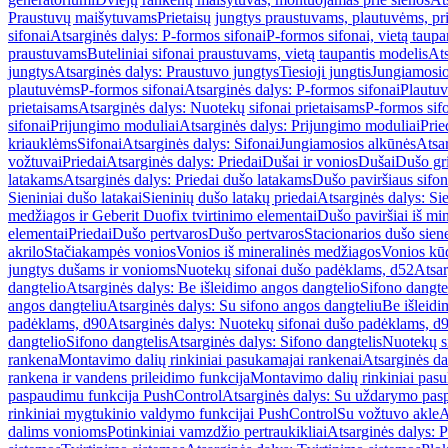
Praustuvų maišytuvams
Prietaisų jungtys praustuvams, plautuvėms, pri
sifonai
Atsarginės dalys: P-formos sifonai
P-formos sifonai, vietą taupa
praustuvams
Buteliniai sifonai praustuvams, vietą taupantis modelis
Ats
jungtys
Atsarginės dalys: Praustuvo jungtys
Tiesioji jungtis
Jungiamosio
plautuvėms
P-formos sifonai
Atsarginės dalys: P-formos sifonai
Plautuv
prietaisams
Atsarginės dalys: Nuotekų sifonai prietaisams
P-formos sif
sifonai
Prijungimo moduliai
Atsarginės dalys: Prijungimo moduliai
Prie
kriauklėms
Sifonai
Atsarginės dalys: Sifonai
Jungiamosios alkūnės
Atsa
vožtuvai
Priedai
Atsarginės dalys: Priedai
Dušai ir vonios
Dušai
Dušo gr
latakams
Atsarginės dalys: Priedai dušo latakams
Dušo paviršiaus sifon
Sieniniai dušo latakai
Sieninių dušo latakų priedai
Atsarginės dalys: Si
medžiagos ir Geberit Duofix tvirtinimo elementai
Dušo paviršiai iš mi
elementai
Priedai
Dušo pertvaros
Dušo pertvaros
Stacionarios dušo sien
akrilo
Stačiakampės vonios
Vonios iš mineralinės medžiagos
Vonios kū
jungtys dušams ir vonioms
Nuotekų sifonai dušo padėklams, d52
Atsar
dangtelio
Atsarginės dalys: Be išleidimo angos dangtelio
Sifono dangte
angos dangteliu
Atsarginės dalys: Su sifono angos dangteliu
Be išleidi
padėklams, d90
Atsarginės dalys: Nuotekų sifonai dušo padėklams, d
dangtelio
Sifono dangtelis
Atsarginės dalys: Sifono dangtelis
Nuotekų s
rankena
Montavimo dalių rinkiniai pasukamajai rankenai
Atsarginės da
rankena ir vandens prileidimo funkcija
Montavimo dalių rinkiniai pasuk
paspaudimu funkcija PushControl
Atsarginės dalys: Su uždarymo pas
rinkiniai mygtukinio valdymo funkcijai PushControl
Su vožtuvo akle
A
dalims vonioms
Potinkiniai vamzdžio pertraukikliai
Atsarginės dalys: P