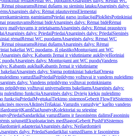
Potinkiniai rėmai
Rėmai WC puodams
Atsarginės dalys: Rėmai WC
: Rėmai pisuarams
Rėmai dušams su sieniniu lataku
Atsarginės dalys:
vėms
Atsarginės dalys: Rėmai plautuvėms
Elementai
surenkamiesiems gaminiams
Priedai garso izoliacijai
Plokštės
Potinkiniai
ėmai praustuvams
Rėmai bidė
Atsarginės dalys: Rėmai bidė
Rėmai
uvų maišytuvams ir prietaisams
Atsarginės dalys: Rėmai praustuvų
dai
Atsarginės dalys: Priedai
Priedai
Atsarginės dalys: Priedai
Sieninės
kiniai rėmai
Rėmai WC puodams
Atsarginės dalys: Rėmai WC
: Rėmai pisuarams
Rėmai dušams
Atsarginės dalys: Rėmai
riniai bakeliai WC puodams, iš plastiko
Montuojami ant WC
e
Atsarginės dalys: Kabantis žemai ir vidutiniame aukštyje
Išoriniai
C puodų
Atsarginės dalys: Montuojami ant WC puodų
Vandens
alys: Kabantis aukštai
Kabantis žemai ir vidutiniame
 bakeliai
Atsarginės dalys: Sigma potinkiniai bakeliai
Omega
nuleidimo vamzdžiai
Priedai
Pripildymo vožtuvai ir vandens nuleidimo
sarginės dalys: Vandens pripildymo vožtuvai potinkiniams
s pripildymo vožtuvai universaliems bakeliams
Atsarginės dalys:
ių nuleidimo funkcija
Atsarginės dalys: Dviejų kiekių nuleidimo
mo funkcija
Priedai
Mygtukai
Tiekimo sistemos
Geberit FlowFit
Sistemos
ukcinės movos
Alkūnės
Trišakiai
„Vamzdis vamzdyje“ karšto vandens
 išardomieji
Kamščiai
Jungtys
Kolektoriai su sriegine
ngtys
Priedai
Sandarikliai vamzdžiams ir fasoninėms dalims
Fasoninių
gėmis sujungti
Eksploatacinės medžiagos
Geberit PushFit
Sistemos
šardomieji adapteriai
Atsarginės dalys: Neišardomieji
tsarginės dalys: Priedai
Sandarikliai vamzdžiams ir fasoninėms