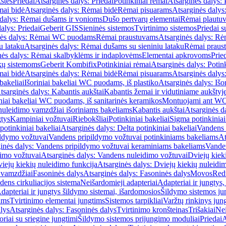
štės
Priedai
Atsarginės dalys: Priedai
Potinkiniai rėmai
Atsarginės dalys: 
ai bidė
Atsarginės dalys: Rėmai bidė
Rėmai pisuarams
Atsarginės dalys
 dalys: Rėmai dušams ir vonioms
Dušo pertvarų elementai
Rėmai plautu
alys: Priedai
Geberit GIS
Sieninės sistemos
Tvirtinimo sistemos
Priedai 
nės dalys: Rėmai WC puodams
Rėmai praustuvams
Atsarginės dalys: R
u lataku
Atsarginės dalys: Rėmai dušams su sieniniu lataku
Rėmai praust
nės dalys: Rėmai skalbyklėms ir indaplovėms
Elementai apkrovoms
Prie
ų sistemoms
Geberit Kombifix
Potinkiniai rėmai
Atsarginės dalys: Potin
ai bidė
Atsarginės dalys: Rėmai bidė
Rėmai pisuarams
Atsarginės dalys
 bakeliai
Išoriniai bakeliai WC puodams, iš plastiko
Atsarginės dalys: Išo
tsarginės dalys: Kabantis aukštai
Kabantis žemai ir vidutiniame aukštyj
iniai bakeliai WC puodams, iš sanitarinės keramikos
Montuojami ant W
nuleidimo vamzdžiai išoriniams bakeliams
Kabantis aukštai
Atsarginės d
gtys
Kampiniai vožtuvai
Riebokšliai
Potinkiniai bakeliai
Sigma potinkiniai
potinkiniai bakeliai
Atsarginės dalys: Delta potinkiniai bakeliai
Vandens 
ildymo vožtuvai
Vandens pripildymo vožtuvai potinkiniams bakeliams
At
inės dalys: Vandens pripildymo vožtuvai keraminiams bakeliams
Vanden
imo vožtuvai
Atsarginės dalys: Vandens nuleidimo vožtuvai
Dviejų kiek
iejų kiekių nuleidimo funkcija
Atsarginės dalys: Dviejų kiekių nuleidi
 vamzdžiai
Fasoninės dalys
Atsarginės dalys: Fasoninės dalys
Movos
Red
ens cirkuliacijos sistema
Neišardomieji adapteriai
Adapteriai ir jungtys,
dapteriai ir jungtys šildymo sistemai, išardomosios
Šildymo sistemos ju
ams
Tvirtinimo elementai jungtims
Sistemos tarpikliai
Varžtų rinkinys jun
lys
Atsarginės dalys: Fasoninės dalys
Tvirtinimo kronšteinas
Trišakiai
Nei
riai su sriegine jungtimi
Šildymo sistemos prijungimo moduliai
Priedai
A