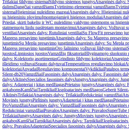
Trišakiai šildymo sistemai
Šildymo sistemos jungtys
Atsarginės dalys: 
dalims
Dangčiai vamzdžiams
Tvirtinimo elementai vamzdžiams
Tvirtin
sistema
Higieniniai nuleidimo mazgai
Atsarginės dalys: Higieniniai nu
su higieniniu plovimu
Įmontuojamieji higienos moduliai
Atsarginės dal
Priedai, skirti bakelių ir WC nuleidimo valdymo sistemoms su higien
statmenuoju lizdu paslėptam montavimui
Atsarginės dalys: Vožtuvai 
ventiliai
Atsarginės dalys: Rutuliniai ventiliai
Su FlowFit presavimo jun
Mapress presavimo jungtimis
Atsarginės dalys: Su Mapress presavimo
jungtimis
Su Mepla presavimo jungtimis
Atsarginės dalys: Su Mepla p
Mapress presavimo jungtimis
Oro šalinimo vožtuvai šildymo sistemai
S
juostos
Lipniosios juostos
Vamzdžių fiksatoriai
Išlyginamojo sluoksnio 
dalys: Kolektorių asortimentas
Grindinio šildymo kolektoriai
Atsarginė
išleidimo vožtuvai
Srauto dalytuvai
Temperatūros reguliavimo blokai
At
kolektoriai
Apvadai
Reguliavimo komponentai
Vykdikliai
Patalpos term
Silent-db20
Vamzdžiai
Fasoninės dalys
Atsarginės dalys: Fasoninės dal
dalys
Alkūnės
Specialios fasoninės dalys
Jungtys
Atsarginės dalys: Jung
dalys: Adapteriai į kitas medžiagas
Prietaisų jungtys
Atsarginės dalys: P
apkaboms
Kamščiai
Tarpikliai
Eksploatacinės medžiagos
Geberit Silent
Alkūnės
Trišakiai
Atsarginės dalys: Trišakiai
Redukciniai vamzdžiai
Ats
Movinės jungtys
Pirštinės jungtys
Adapteriai į kitas medžiagas
Prietais
Pro
Vamzdžiai
Atsarginės dalys: Vamzdžiai
Fasoninės dalys
Atsarginės 
Redukciniai vamzdžiai
Pravalos
Atsarginės dalys: Pravalos
SuperTube f
Trišakiai
Jungtys
Atsarginės dalys: Jungtys
Movinės jungtys
Atsarginės 
apkabos
Kamščiai
Tarpikliai
Atsarginės dalys: Tarpikliai
Eksploatacinės
dalys: Pravalos
Adapteriai
Specialios fasoninės dalys
Atsarginės dalys: 