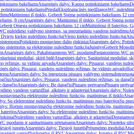
inkiniams bakeliams
Atsarginės dalys: Kappa potinkiniams bakeliams
De
e potinkiniams bakeliams
Priedai
Eksploatacinės medžiagos
WC nuleidimo
idimu
Maitinimui iš tinklo, Geberit Sigma potinkiniams bakeliams 12 cm
keliams, 8 cm
Atsarginės dalys: Maitinimui iš tinklo, Geberit Sigma pot
, Geberit Omega potinkiniams bakeliams 12 cm
Maitinimui iš baterijos, 
WC nuleidimo valdymo sistemos, su pneumatiniu vandens nuleidimu
At
 Dviejų kiekių nuleidimo funkcijai
Vieno kiekio nuleidimo funkcijai
Atsa
 sistemoms
Potinkinio montavimo dalių rinkiniai
Atsarginės dalys: Potin
o sistemoms su elektronine nuleidimo funkcija
Jungtys
Geberit Monolit
ms
Atsarginės dalys: Pakabinamiems WC puodams
Pastatomiems WC p
itariniai moduliai, skirti bidė
Atsarginės dalys: Sanitariniai moduliai, ski
mo režimas, su vidiniu apvadu
Atsarginės dalys: Pisuarai, vandens nulei
inės dalys: Pisuarai, vandens nuleidimo režimas, be vidinio apvado
Išor
stema
Atsarginės dalys: Su integruota pisuarų valdymo sistema
Integruot
ngčiui
Atsarginės dalys: Pisuarai, vandens nuleidimo rėžimas, su dangči
e dangčio
Atsarginės dalys: Be dangčio
Pisuarų pertvaros
Pisuarų pertvar
idimo vandens vamzdžiai, alkūnės ir adapteriai
Atsarginės dalys: Nulei
 montavimas
Su elektronine nuleidimo funkcija, maitinimas iš tinklo
Atsar
lys: Su elektronine nuleidimo funkcija, maitinimas nuo baterijos
Su pneu
alys: Išorinis montavimas
Su elektronine nuleidimo funkcija, maitinimas 
baterijos
Atsarginės dalys: Su elektronine nuleidimo funkcija, maitinima
inkiniai
Nuleidimo vandens vamzdžiai, alkūnės ir adapteriai
Dengiamosi
C puodams ir sanitariniams prietaisams
Atsarginės dalys: Nuotekų sif
iesioji jungtis
Atsarginės dalys: Tiesioji jungtis
Prijungimo moduliai
Atsa
ginamieji vamzdžiai
Jungtys iš PVC
Atsarginės dalys: Jungtys iš PVC
Man