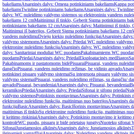
bakeliams
Atsarginės dalys: Omega potinkiniams bakeliams
Kappa pot
bakeliams
Twinline potinkiniams bakeliams
Atsarginės dalys: Twinlin
dalys: WC nuleidimo valdymo sistemos su elektroniniu vandens nule
bakeliams 12 cm
Maitinimui iš tinklo, Geberit Sigma potinkiniams ba
potinkiniams bakeliams 12 cm
Atsarginės dalys: Maitinimui iš tinklo
Maitinimui iš baterijos, Geberit Sigma potinkiniams bakeliams 12 cm
vandens nuleidimu
Dviejų kiekių nuleidimo funkcijai
Atsarginės dalys:
valdymo sistemoms
Atsarginės dalys: Priedai WC nuleidimo valdymo
elektronine nuleidimo funkcija
Atsarginės dalys: WC nuleidimo valdym
dalys: Sanitariniai moduliai WC puodams
Pakabinamiems WC puoda
puodams
Priedai
Atsarginės dalys: Priedai
Eksploatacinės medžiagos
San
Pakabinamoms ir pastatomoms bidė
Pisuarai
Pisuarai, vandens nuleidi
dangčio
Pisuarai, vandens nuleidimo režimas, be vidinio apvado
Atsarg
potinkinei pisuarų valdymo sistemai
Su integruota pisuarų valdymo si
valdymo sistemai
Pisuarai, vandens nuleidimo rėžimas, su dangčiu/ da
apvado
Pisuarai, bevandeniai
Atsarginės dalys: Pisuarai, bevandeniai
B
keramikos
Priedai
Atsarginės dalys: Priedai
Sifonai ir sifonų priedai
Nule
valdymo sistemos
Potinkinis montavimas
Atsarginės dalys: Potinkinis
elektronine nuleidimo funkcija, maitinimas nuo baterijos
Atsarginės da
funkcija
Basic
Atsarginės dalys: Basic
Išorinis montavimas
Atsarginės d
maitinimas iš tinklo
Su elektronine nuleidimo funkcija, maitinimas nuo 
ir keitimo rinkiniai
Atsarginės dalys: Potinkinio montavimo ir keitimo r
kontrolė
WC puodų, pisuarų ir bidė prietaisų jungtys
Nuotekų sifonai W
Sifonai
Jungiamosios alkūnės
Atsarginės dalys: Jungiamosios alkūnės
T
ilginamieji vamzdžiai
Atsarginės dalys: Nuleidimo vandens alkūnės il