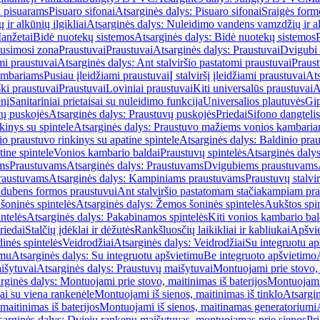
i pisuarams
Pisuaro sifonai
Atsarginės dalys: Pisuaro sifonai
Sraigės form
r alkūnių ilgikliai
Atsarginės dalys: Nuleidimo vandens vamzdžių ir alk
anžetai
Bidė nuotekų sistemos
Atsarginės dalys: Bidė nuotekų sistemos
usimosi zona
Praustuvai
Praustuvai
Atsarginės dalys: Praustuvai
Dvigubi 
mi praustuvai
Atsarginės dalys: Ant stalviršio pastatomi praustuvai
Praus
ambariams
Pusiau įleidžiami praustuvai
Į stalviršį įleidžiami praustuvai
Ats
ki praustuvai
Praustuvai
Loviniai praustuvai
Kiti universalūs praustuvai
A
enį
Sanitariniai prietaisai su nuleidimo funkcija
Universalios plautuvės
Gip
vų puskojės
Atsarginės dalys: Praustuvų puskojės
Priedai
Sifono dangtelis
inys su spintele
Atsarginės dalys: Praustuvo mažiems vonios kambariam
io praustuvo rinkinys su apatine spintele
Atsarginės dalys: Baldinio prau
tine spintele
Vonios kambario baldai
Praustuvų spintelės
Atsarginės dalys
ms
Praustuvams
Atsarginės dalys: Praustuvams
Dvigubiems praustuvams
raustuvams
Atsarginės dalys: Kampiniams praustuvams
Praustuvų stalvir
m dubens formos praustuvui
Ant stalviršio pastatomam stačiakampiam pra
šoninės spintelės
Atsarginės dalys: Žemos šoninės spintelės
Aukštos spin
ntelės
Atsarginės dalys: Pakabinamos spintelės
Kiti vonios kambario bal
riedai
Stalčių įdėklai ir dėžutės
Rankšluosčių laikikliai ir kabliukai
Apšvie
dinės spintelės
Veidrodžiai
Atsarginės dalys: Veidrodžiai
Su integruotu ap
imu
Atsarginės dalys: Su integruotu apšvietimu
Be integruoto apšvietimo
išytuvai
Atsarginės dalys: Praustuvų maišytuvai
Montuojami prie stovo, 
rginės dalys: Montuojami prie stovo, maitinimas iš baterijos
Montuojami 
ai su viena rankenėle
Montuojami iš sienos, maitinimas iš tinklo
Atsargin
maitinimas iš baterijos
Montuojami iš sienos, maitinamas generatoriumi
sarginės dalys: Dviejų rankenų maišytuvas, montuojamas prie sienos
Pri