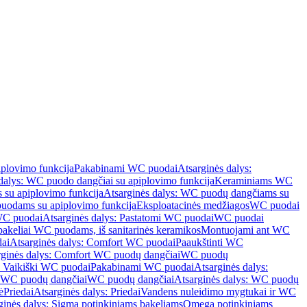
iplovimo funkcija
Pakabinami WC puodai
Atsarginės dalys:
dalys: WC puodo dangčiai su apiplovimo funkcija
Keraminiams WC
su apiplovimo funkcija
Atsarginės dalys: WC puodų dangčiams su
odams su apiplovimo funkcija
Eksploatacinės medžiagos
WC puodai
WC puodai
Atsarginės dalys: Pastatomi WC puodai
WC puodai
 bakeliai WC puodams, iš sanitarinės keramikos
Montuojami ant WC
ai
Atsarginės dalys: Comfort WC puodai
Paaukštinti WC
rginės dalys: Comfort WC puodų dangčiai
WC puodų
: Vaikiški WC puodai
Pakabinami WC puodai
Atsarginės dalys:
ki WC puodų dangčiai
WC puodų dangčiai
Atsarginės dalys: WC puodų
ė
Priedai
Atsarginės dalys: Priedai
Vandens nuleidimo mygtukai ir WC
ginės dalys: Sigma potinkiniams bakeliams
Omega potinkiniams