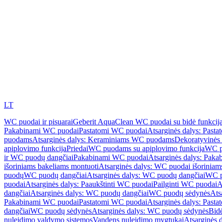
LT
WC puodai ir pisuarai
Geberit AquaClean WC puodai su bidė funkcij
Pakabinami WC puodai
Pastatomi WC puodai
Atsarginės dalys: Past
puodams
Atsarginės dalys: Keraminiams WC puodams
Dekoratyvinės 
apiplovimo funkcija
Priedai
WC puodams su apiplovimo funkcija
WC p
ir WC puodų dangčiai
Pakabinami WC puodai
Atsarginės dalys: Pak
išoriniams bakeliams montuoti
Atsarginės dalys: WC puodai išoriniam
puodų
WC puodų dangčiai
Atsarginės dalys: WC puodų dangčiai
WC p
puodai
Atsarginės dalys: Paaukštinti WC puodai
Pailginti WC puodai
A
dangčiai
Atsarginės dalys: WC puodų dangčiai
WC puodų sėdynės
Ats
Pakabinami WC puodai
Pastatomi WC puodai
Atsarginės dalys: Past
dangčiai
WC puodų sėdynės
Atsarginės dalys: WC puodų sėdynės
Bid
nuleidimo valdymo sistemos
Vandens nuleidimo mygtukai
Atsarginės 