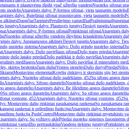
etaisams ir plautuvėms išpilti ypač užterštą vandenį
Nuotekų sifonai pr
ntis modelis
Atsarginės dalys: P-formos sifonai, vietą taupantis modelis
B
arginės dalys: Buteliniai sifonai praustuvams, vietą taupantis modelis
Po
s alkūnės
Dangčiai
Tarpinės
Persiliejimo vamzdžiai
Prailginimai
Įjungima
ės jungtys
Atsarginės dalys: Plautuvės jungtys
Tiesioji jungtis
Atsarginės 
onai
Atsarginės dalys: P-formos sifonai
Potinkiniai sifonai
Atsarginės daly
dai
Nuotekų sifonai užteršto vandens išpylimo kriauklėms
Atsarginės dal
rginės dalys: Jungiamosios alkūnės
Tiesioji jungtis
Atsarginės dalys: Tiesi
indų nuotekų sistema
Atsarginės dalys: Dušo grindų nuotekų sistema
Duš
ai
Atsarginės dalys: Dušo paviršiaus sifonai
Dušo trapų priedai
Atsarginė
eninių dušo latakų priedai
Dušo padėklai ir dušo paviršiai
Atsarginės daly
neralinės medžiagos
Atsarginės dalys: Dušo paviršiai iš mineralinės med
elės, skirtos beslenksčiam dušui
Vonios sienelės
Dušo durys
Priedai
Nišos
dikiams
Montavimo elementai
Kojelių rinkinys ir skersinių sijų bei sieni
ginės dalys: Nuotekų sifonai dušo padėklams, d52
Su sifono angos dang
lis
Atsarginės dalys: Sifono dangtelis
Nuotekų sifonai dušo padėklams, 
mo angos dangtelio
Atsarginės dalys: Be išleidimo angos dangtelio
Sifon
90
Su sifono angos dangteliu
Atsarginės dalys: Su sifono angos dangteliu
ifonai vonioms, d52
Atsarginės dalys: Nuotekų sifonai vonioms, d52
Su
lys: Montavimo dalių rinkiniai pasukamajai rankenai
Su pasukamąja ran
amajai rankenai ir prileidimo funkcijai
Atsarginės dalys: Montavimo dal
paudimu funkcija PushControl
Montavimo dalių rinkiniai mygtukinio v
tsarginės dalys: Su vožtuvo akle
Priedai nuotekų sistemos fasoninėms 
otinkiniai vamzdžio pertraukikliai
Vandens tiekimo jungtys
Potinkinės s