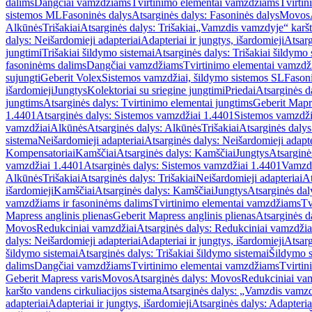
dalims
Dangčiai vamzdžiams
Tvirtinimo elementai vamzdžiams
Tvirtin
sistemos ML
Fasoninės dalys
Atsarginės dalys: Fasoninės dalys
Movos
Alkūnės
Trišakiai
Atsarginės dalys: Trišakiai
„Vamzdis vamzdyje“ karšto
dalys: Neišardomieji adapteriai
Adapteriai ir jungtys, išardomieji
Atsarg
jungtimi
Trišakiai šildymo sistemai
Atsarginės dalys: Trišakiai šildymo 
fasoninėms dalims
Dangčiai vamzdžiams
Tvirtinimo elementai vamzd
sujungti
Geberit Volex
Sistemos vamzdžiai, šildymo sistemos SL
Fasoni
išardomieji
Jungtys
Kolektoriai su sriegine jungtimi
Priedai
Atsarginės d
jungtims
Atsarginės dalys: Tvirtinimo elementai jungtims
Geberit Mapre
1.4401
Atsarginės dalys: Sistemos vamzdžiai 1.4401
Sistemos vamzdži
vamzdžiai
Alkūnės
Atsarginės dalys: Alkūnės
Trišakiai
Atsarginės dalys:
sistema
Neišardomieji adapteriai
Atsarginės dalys: Neišardomieji adapte
Kompensatoriai
Kamščiai
Atsarginės dalys: Kamščiai
Jungtys
Atsarginė
vamzdžiai 1.4401
Atsarginės dalys: Sistemos vamzdžiai 1.4401
Vamzd
Alkūnės
Trišakiai
Atsarginės dalys: Trišakiai
Neišardomieji adapteriai
At
išardomieji
Kamščiai
Atsarginės dalys: Kamščiai
Jungtys
Atsarginės dal
vamzdžiams ir fasoninėms dalims
Tvirtinimo elementai vamzdžiams
Tv
Mapress anglinis plienas
Geberit Mapress anglinis plienas
Atsarginės d
Movos
Redukciniai vamzdžiai
Atsarginės dalys: Redukciniai vamzdžia
dalys: Neišardomieji adapteriai
Adapteriai ir jungtys, išardomieji
Atsarg
šildymo sistemai
Atsarginės dalys: Trišakiai šildymo sistemai
Šildymo s
dalims
Dangčiai vamzdžiams
Tvirtinimo elementai vamzdžiams
Tvirtin
Geberit Mapress varis
Movos
Atsarginės dalys: Movos
Redukciniai va
karšto vandens cirkuliacijos sistema
Atsarginės dalys: „Vamzdis vamzdy
adapteriai
Adapteriai ir jungtys, išardomieji
Atsarginės dalys: Adapteriai