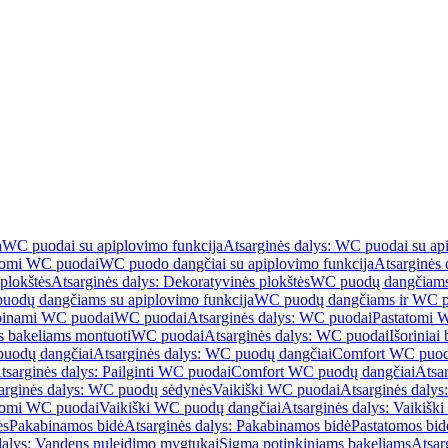
a
WC puodai su apiplovimo funkcija
Atsarginės dalys: WC puodai su ap
atomi WC puodai
WC puodo dangčiai su apiplovimo funkcija
Atsarginės 
plokštės
Atsarginės dalys: Dekoratyvinės plokštės
WC puodų dangčiams 
uodų dangčiams su apiplovimo funkcija
WC puodų dangčiams ir WC pu
abinami WC puodai
WC puodai
Atsarginės dalys: WC puodai
Pastatomi 
s bakeliams montuoti
WC puodai
Atsarginės dalys: WC puodai
Išoriniai
uodų dangčiai
Atsarginės dalys: WC puodų dangčiai
Comfort WC puod
tsarginės dalys: Pailginti WC puodai
Comfort WC puodų dangčiai
Atsa
arginės dalys: WC puodų sėdynės
Vaikiški WC puodai
Atsarginės dalys
atomi WC puodai
Vaikiški WC puodų dangčiai
Atsarginės dalys: Vaikiš
ės
Pakabinamos bidė
Atsarginės dalys: Pakabinamos bidė
Pastatomos bid
dalys: Vandens nuleidimo mygtukai
Sigma potinkiniams bakeliams
Atsar