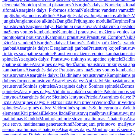
elementai
Nuotekų sifonai pisuarams
Atsarginės dalys: Nuotekų sifona
sifonai
Atsarginės dalys: P-formos sifonai
Nuleidimo vandens vamzdžių i
jungtis
Jungiamosios alkūnės
Atsarginės dalys: Jungiamosios alkūnės
M
jungtis
Jungiamosios alkūnės
Dangčiai
Prijungimo moduliai
Tarpinės
Pra
praustuvai
Atsarginės dalys: Baldiniai praustuvai
Ant stalviršio pastato
mažiems vonios kambariams
Kampiniai praustuvai mažiems vonios k
montuojami praustuvai
Kampiniai praustuvai
Praustuvai Comfort
Vaikiš
užterštą vandenį
Atsarginės dalys: Plautuvės išpilti ypač užterštą vand
gaubtai
Atsarginės dalys: Dengiamieji gaubtai
Praustuvų kojos
Praustu
rinkinys su apatine spintele
Praustuvo mažiems vonios kambariams rink
spintele
Atsarginės dalys: Praustuvo rinkinys su apatine spintele
Baldin
apatine spintele
Atsarginės dalys: Įleidžiamo praustuvo rinkinys su apa
kambariams
Atsarginės dalys: Praustuvams mažiems vonios kambaria
praustuvams
Atsarginės dalys: Baldiniams praustuvams
Kampiniams p
dubens formos praustuvui
Atsarginės dalys: Ant stalviršio pastatoma
praustuvui
Šoninės spintelės
Atsarginės dalys: Šoninės spintelės
Žemos 
spintelės
Atsarginės dalys: Vidutinio aukščio spintelės
Pakabinamos spi
lentynos
Atsarginės dalys: Sieninės lentynos
Priedai
Atsarginės dalys: P
lizdai
Atsarginės dalys: Elektros lizdai
Kiti priedai
Veidrodžiai ir veidro
spintelės
Atsarginės dalys: Veidrodinės spintelės
Su integruotu apšviet
elementai
Kiti priedai
Elektros lizdai
Praustuvų maišytuvai
Praustuvų ma
maitinimas iš tinklo
Montuojami prie stovo, maitinimas iš baterijos
Atsa
prie stovo, maitinamas generatoriumi
Montuojami prie stovo, maišytuv
sienos, maitinimas iš baterijos
Atsarginės dalys: Montuojami iš sienos, 
generatoriumi
Dviejų rankenų maišytuvas, montuojamas prie sienos
At