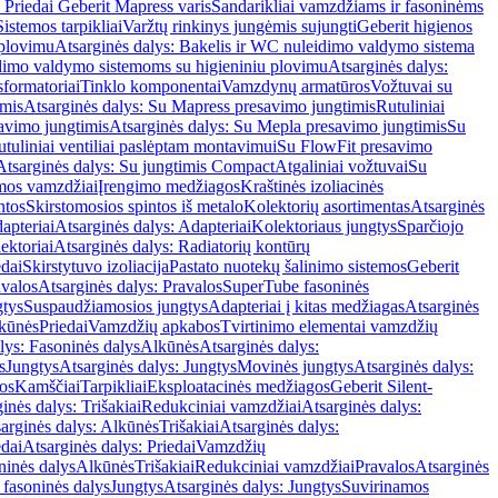
 Priedai Geberit Mapress varis
Sandarikliai vamzdžiams ir fasoninėms
Sistemos tarpikliai
Varžtų rinkinys jungėmis sujungti
Geberit higienos
 plovimu
Atsarginės dalys: Bakelis ir WC nuleidimo valdymo sistema
eidimo valdymo sistemoms su higieniniu plovimu
Atsarginės dalys:
sformatoriai
Tinklo komponentai
Vamzdynų armatūros
Vožtuvai su
imis
Atsarginės dalys: Su Mapress presavimo jungtimis
Rutuliniai
avimo jungtimis
Atsarginės dalys: Su Mepla presavimo jungtimis
Su
utuliniai ventiliai paslėptam montavimui
Su FlowFit presavimo
Atsarginės dalys: Su jungtimis Compact
Atgaliniai vožtuvai
Su
mos vamzdžiai
Įrengimo medžiagos
Kraštinės izoliacinės
ntos
Skirstomosios spintos iš metalo
Kolektorių asortimentas
Atsarginės
apteriai
Atsarginės dalys: Adapteriai
Kolektoriaus jungtys
Sparčiojo
ektoriai
Atsarginės dalys: Radiatorių kontūrų
edai
Skirstytuvo izoliacija
Pastato nuotekų šalinimo sistemos
Geberit
avalos
Atsarginės dalys: Pravalos
SuperTube fasoninės
gtys
Suspaudžiamosios jungtys
Adapteriai į kitas medžiagas
Atsarginės
lkūnės
Priedai
Vamzdžių apkabos
Tvirtinimo elementai vamzdžių
lys: Fasoninės dalys
Alkūnės
Atsarginės dalys:
s
Jungtys
Atsarginės dalys: Jungtys
Movinės jungtys
Atsarginės dalys:
os
Kamščiai
Tarpikliai
Eksploatacinės medžiagos
Geberit Silent-
inės dalys: Trišakiai
Redukciniai vamzdžiai
Atsarginės dalys:
arginės dalys: Alkūnės
Trišakiai
Atsarginės dalys:
edai
Atsarginės dalys: Priedai
Vamzdžių
ninės dalys
Alkūnės
Trišakiai
Redukciniai vamzdžiai
Pravalos
Atsarginės
 fasoninės dalys
Jungtys
Atsarginės dalys: Jungtys
Suvirinamos