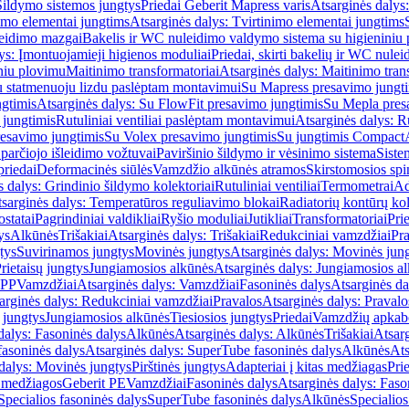
Šildymo sistemos jungtys
Priedai Geberit Mapress varis
Atsarginės dalys:
imo elementai jungtims
Atsarginės dalys: Tvirtinimo elementai jungtims
leidimo mazgai
Bakelis ir WC nuleidimo valdymo sistema su higieniniu
ys: Įmontuojamieji higienos moduliai
Priedai, skirti bakelių ir WC nul
iniu plovimu
Maitinimo transformatoriai
Atsarginės dalys: Maitinimo tran
su statmenuoju lizdu paslėptam montavimui
Su Mapress presavimo jungt
gtimis
Atsarginės dalys: Su FlowFit presavimo jungtimis
Su Mepla pres
 jungtimis
Rutuliniai ventiliai paslėptam montavimui
Atsarginės dalys: R
resavimo jungtimis
Su Volex presavimo jungtimis
Su jungtimis Compact
parčiojo išleidimo vožtuvai
Paviršinio šildymo ir vėsinimo sistema
Siste
priedai
Deformacinės siūlės
Vamzdžio alkūnės atramos
Skirstomosios spi
s dalys: Grindinio šildymo kolektoriai
Rutuliniai ventiliai
Termometrai
Ad
sarginės dalys: Temperatūros reguliavimo blokai
Radiatorių kontūrų kol
ostatai
Pagrindiniai valdikliai
Ryšio moduliai
Jutikliai
Transformatoriai
Pri
ys
Alkūnės
Trišakiai
Atsarginės dalys: Trišakiai
Redukciniai vamzdžiai
Pr
tys
Suvirinamos jungtys
Movinės jungtys
Atsarginės dalys: Movinės jun
rietaisų jungtys
Jungiamosios alkūnės
Atsarginės dalys: Jungiamosios a
-PP
Vamzdžiai
Atsarginės dalys: Vamzdžiai
Fasoninės dalys
Atsarginės da
arginės dalys: Redukciniai vamzdžiai
Pravalos
Atsarginės dalys: Pravalo
ų jungtys
Jungiamosios alkūnės
Tiesiosios jungtys
Priedai
Vamzdžių apkab
dalys: Fasoninės dalys
Alkūnės
Atsarginės dalys: Alkūnės
Trišakiai
Atsarg
asoninės dalys
Atsarginės dalys: SuperTube fasoninės dalys
Alkūnės
Ats
dalys: Movinės jungtys
Pirštinės jungtys
Adapteriai į kitas medžiagas
Pri
 medžiagos
Geberit PE
Vamzdžiai
Fasoninės dalys
Atsarginės dalys: Faso
Specialios fasoninės dalys
SuperTube fasoninės dalys
Alkūnės
Specialios