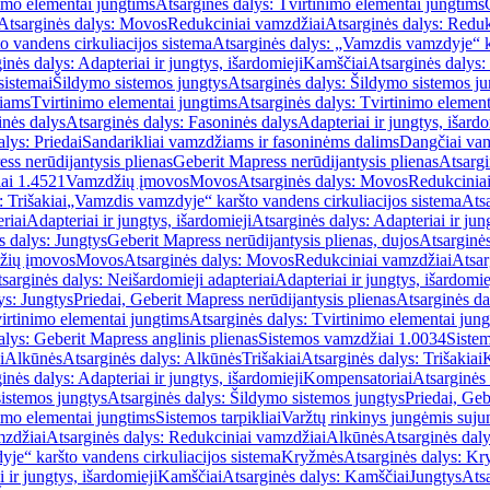
imo elementai jungtims
Atsarginės dalys: Tvirtinimo elementai jungtims
Atsarginės dalys: Movos
Redukciniai vamzdžiai
Atsarginės dalys: Reduk
 vandens cirkuliacijos sistema
Atsarginės dalys: „Vamzdis vamzdyje“ ka
inės dalys: Adapteriai ir jungtys, išardomieji
Kamščiai
Atsarginės dalys:
sistemai
Šildymo sistemos jungtys
Atsarginės dalys: Šildymo sistemos ju
žiams
Tvirtinimo elementai jungtims
Atsarginės dalys: Tvirtinimo element
nės dalys
Atsarginės dalys: Fasoninės dalys
Adapteriai ir jungtys, išardo
alys: Priedai
Sandarikliai vamzdžiams ir fasoninėms dalims
Dangčiai va
ss nerūdijantysis plienas
Geberit Mapress nerūdijantysis plienas
Atsargi
ai 1.4521
Vamzdžių įmovos
Movos
Atsarginės dalys: Movos
Redukcinia
 Trišakiai
„Vamzdis vamzdyje“ karšto vandens cirkuliacijos sistema
Ats
riai
Adapteriai ir jungtys, išardomieji
Atsarginės dalys: Adapteriai ir jun
s dalys: Jungtys
Geberit Mapress nerūdijantysis plienas, dujos
Atsarginės
žių įmovos
Movos
Atsarginės dalys: Movos
Redukciniai vamzdžiai
Atsar
sarginės dalys: Neišardomieji adapteriai
Adapteriai ir jungtys, išardomie
ys: Jungtys
Priedai, Geberit Mapress nerūdijantysis plienas
Atsarginės da
irtinimo elementai jungtims
Atsarginės dalys: Tvirtinimo elementai jun
alys: Geberit Mapress anglinis plienas
Sistemos vamzdžiai 1.0034
Siste
i
Alkūnės
Atsarginės dalys: Alkūnės
Trišakiai
Atsarginės dalys: Trišakiai
inės dalys: Adapteriai ir jungtys, išardomieji
Kompensatoriai
Atsarginės
istemos jungtys
Atsarginės dalys: Šildymo sistemos jungtys
Priedai, Geb
imo elementai jungtims
Sistemos tarpikliai
Varžtų rinkinys jungėmis suju
mzdžiai
Atsarginės dalys: Redukciniai vamzdžiai
Alkūnės
Atsarginės dal
je“ karšto vandens cirkuliacijos sistema
Kryžmės
Atsarginės dalys: K
 ir jungtys, išardomieji
Kamščiai
Atsarginės dalys: Kamščiai
Jungtys
Atsa