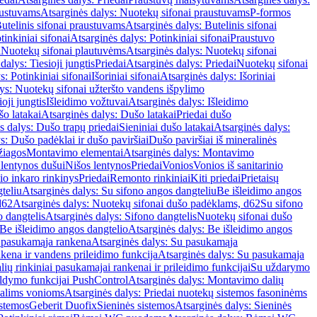
austuvams
Atsarginės dalys: Nuotekų sifonai praustuvams
P-formos
utelinis sifonai praustuvams
Atsarginės dalys: Butelinis sifonai
tinkiniai sifonai
Atsarginės dalys: Potinkiniai sifonai
Praustuvo
i
Nuotekų sifonai plautuvėms
Atsarginės dalys: Nuotekų sifonai
dalys: Tiesioji jungtis
Priedai
Atsarginės dalys: Priedai
Nuotekų sifonai
s: Potinkiniai sifonai
Išoriniai sifonai
Atsarginės dalys: Išoriniai
ys: Nuotekų sifonai užteršto vandens išpylimo
oji jungtis
Išleidimo vožtuvai
Atsarginės dalys: Išleidimo
o latakai
Atsarginės dalys: Dušo latakai
Priedai dušo
s dalys: Dušo trapų priedai
Sieniniai dušo latakai
Atsarginės dalys:
s: Dušo padėklai ir dušo paviršiai
Dušo paviršiai iš mineralinės
žiagos
Montavimo elementai
Atsarginės dalys: Montavimo
 lentynos dušui
Nišos lentynos
Priedai
Vonios
Vonios iš sanitarinio
nio inkaro rinkinys
Priedai
Remonto rinkiniai
Kiti priedai
Prietaisų
teliu
Atsarginės dalys: Su sifono angos dangteliu
Be išleidimo angos
d62
Atsarginės dalys: Nuotekų sifonai dušo padėklams, d62
Su sifono
o dangtelis
Atsarginės dalys: Sifono dangtelis
Nuotekų sifonai dušo
Be išleidimo angos dangtelio
Atsarginės dalys: Be išleidimo angos
 pasukamąja rankena
Atsarginės dalys: Su pasukamąja
kena ir vandens prileidimo funkcija
Atsarginės dalys: Su pasukamąja
ių rinkiniai pasukamajai rankenai ir prileidimo funkcijai
Su uždarymo
aldymo funkcijai PushControl
Atsarginės dalys: Montavimo dalių
dalims vonioms
Atsarginės dalys: Priedai nuotekų sistemos fasoninėms
istemos
Geberit Duofix
Sieninės sistemos
Atsarginės dalys: Sieninės