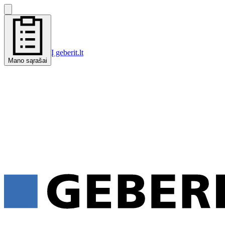
Į geberit.lt
Mano sąrašai