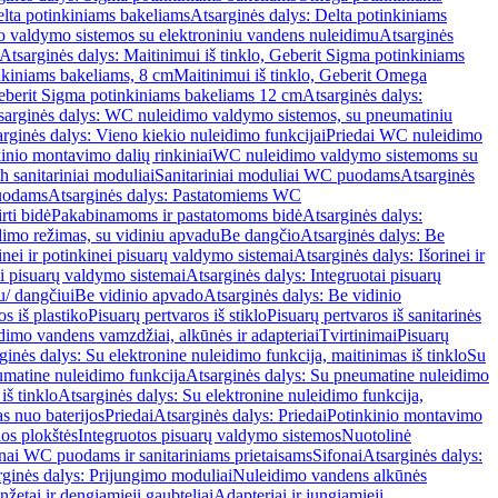
lta potinkiniams bakeliams
Atsarginės dalys: Delta potinkiniams
 valdymo sistemos su elektroniniu vandens nuleidimu
Atsarginės
Atsarginės dalys: Maitinimui iš tinklo, Geberit Sigma potinkiniams
inkiniams bakeliams, 8 cm
Maitinimui iš tinklo, Geberit Omega
Geberit Sigma potinkiniams bakeliams 12 cm
Atsarginės dalys:
sarginės dalys: WC nuleidimo valdymo sistemos, su pneumatiniu
rginės dalys: Vieno kiekio nuleidimo funkcijai
Priedai WC nuleidimo
kinio montavimo dalių rinkiniai
WC nuleidimo valdymo sistemoms su
h sanitariniai moduliai
Sanitariniai moduliai WC puodams
Atsarginės
uodams
Atsarginės dalys: Pastatomiems WC
rti bidė
Pakabinamoms ir pastatomoms bidė
Atsarginės dalys:
dimo režimas, su vidiniu apvadu
Be dangčio
Atsarginės dalys: Be
inei ir potinkinei pisuarų valdymo sistemai
Atsarginės dalys: Išorinei ir
ai pisuarų valdymo sistemai
Atsarginės dalys: Integruotai pisuarų
u/ dangčiui
Be vidinio apvado
Atsarginės dalys: Be vidinio
os iš plastiko
Pisuarų pertvaros iš stiklo
Pisuarų pertvaros iš sanitarinės
dimo vandens vamzdžiai, alkūnės ir adapteriai
Tvirtinimai
Pisuarų
ginės dalys: Su elektronine nuleidimo funkcija, maitinimas iš tinklo
Su
matine nuleidimo funkcija
Atsarginės dalys: Su pneumatine nuleidimo
iš tinklo
Atsarginės dalys: Su elektronine nuleidimo funkcija,
s nuo baterijos
Priedai
Atsarginės dalys: Priedai
Potinkinio montavimo
os plokštės
Integruotos pisuarų valdymo sistemos
Nuotolinė
onai WC puodams ir sanitariniams prietaisams
Sifonai
Atsarginės dalys:
rginės dalys: Prijungimo moduliai
Nuleidimo vandens alkūnės
žetai ir dengiamieji gaubteliai
Adapteriai ir jungiamieji