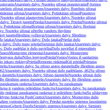
austuvams
Atsarginės dalys: Nuotekų sifonai praustuvams
P-formos
utelinis sifonai praustuvams
Atsarginės dalys: Butelinis sifonai
tinkiniai sifonai
Atsarginės dalys: Potinkiniai sifonai
Praustuvo
i
Nuotekų sifonai plautuvėms
Atsarginės dalys: Nuotekų sifonai
dalys: Tiesioji jungtis
Priedai
Atsarginės dalys: Priedai
Nuotekų sifonai
s: Potinkiniai sifonai
Išoriniai sifonai
Atsarginės dalys: Išoriniai
ys: Nuotekų sifonai užteršto vandens išpylimo
oji jungtis
Išleidimo vožtuvai
Atsarginės dalys: Išleidimo
o latakai
Atsarginės dalys: Dušo latakai
Priedai dušo
s dalys: Dušo trapų priedai
Sieniniai dušo latakai
Atsarginės dalys:
s: Dušo padėklai ir dušo paviršiai
Dušo paviršiai iš mineralinės
žiagos
Montavimo elementai
Atsarginės dalys: Montavimo
 lentynos dušui
Nišos lentynos
Priedai
Vonios
Vonios iš sanitarinio
nio inkaro rinkinys
Priedai
Remonto rinkiniai
Kiti priedai
Prietaisų
teliu
Atsarginės dalys: Su sifono angos dangteliu
Be išleidimo angos
d62
Atsarginės dalys: Nuotekų sifonai dušo padėklams, d62
Su sifono
o dangtelis
Atsarginės dalys: Sifono dangtelis
Nuotekų sifonai dušo
Be išleidimo angos dangtelio
Atsarginės dalys: Be išleidimo angos
 pasukamąja rankena
Atsarginės dalys: Su pasukamąja
kena ir vandens prileidimo funkcija
Atsarginės dalys: Su pasukamąja
ių rinkiniai pasukamajai rankenai ir prileidimo funkcijai
Su uždarymo
aldymo funkcijai PushControl
Atsarginės dalys: Montavimo dalių
dalims vonioms
Atsarginės dalys: Priedai nuotekų sistemos fasoninėms
istemos
Geberit Duofix
Sieninės sistemos
Atsarginės dalys: Sieninės