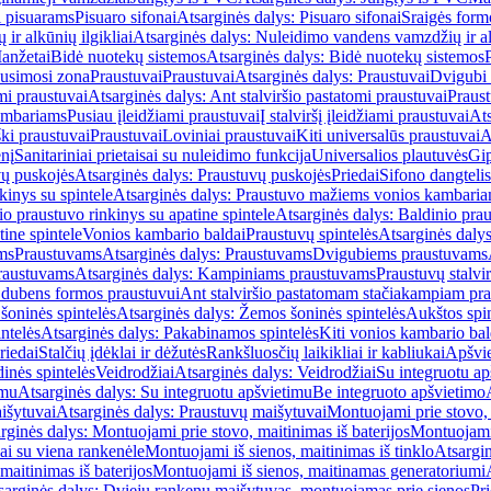
i pisuarams
Pisuaro sifonai
Atsarginės dalys: Pisuaro sifonai
Sraigės form
r alkūnių ilgikliai
Atsarginės dalys: Nuleidimo vandens vamzdžių ir alk
anžetai
Bidė nuotekų sistemos
Atsarginės dalys: Bidė nuotekų sistemos
usimosi zona
Praustuvai
Praustuvai
Atsarginės dalys: Praustuvai
Dvigubi 
mi praustuvai
Atsarginės dalys: Ant stalviršio pastatomi praustuvai
Praus
ambariams
Pusiau įleidžiami praustuvai
Į stalviršį įleidžiami praustuvai
Ats
ki praustuvai
Praustuvai
Loviniai praustuvai
Kiti universalūs praustuvai
A
enį
Sanitariniai prietaisai su nuleidimo funkcija
Universalios plautuvės
Gip
vų puskojės
Atsarginės dalys: Praustuvų puskojės
Priedai
Sifono dangtelis
inys su spintele
Atsarginės dalys: Praustuvo mažiems vonios kambariam
io praustuvo rinkinys su apatine spintele
Atsarginės dalys: Baldinio prau
tine spintele
Vonios kambario baldai
Praustuvų spintelės
Atsarginės dalys
ms
Praustuvams
Atsarginės dalys: Praustuvams
Dvigubiems praustuvams
raustuvams
Atsarginės dalys: Kampiniams praustuvams
Praustuvų stalvir
m dubens formos praustuvui
Ant stalviršio pastatomam stačiakampiam pra
šoninės spintelės
Atsarginės dalys: Žemos šoninės spintelės
Aukštos spin
ntelės
Atsarginės dalys: Pakabinamos spintelės
Kiti vonios kambario bal
riedai
Stalčių įdėklai ir dėžutės
Rankšluosčių laikikliai ir kabliukai
Apšvie
dinės spintelės
Veidrodžiai
Atsarginės dalys: Veidrodžiai
Su integruotu ap
imu
Atsarginės dalys: Su integruotu apšvietimu
Be integruoto apšvietimo
išytuvai
Atsarginės dalys: Praustuvų maišytuvai
Montuojami prie stovo, 
rginės dalys: Montuojami prie stovo, maitinimas iš baterijos
Montuojami 
ai su viena rankenėle
Montuojami iš sienos, maitinimas iš tinklo
Atsargin
maitinimas iš baterijos
Montuojami iš sienos, maitinamas generatoriumi
sarginės dalys: Dviejų rankenų maišytuvas, montuojamas prie sienos
Pri