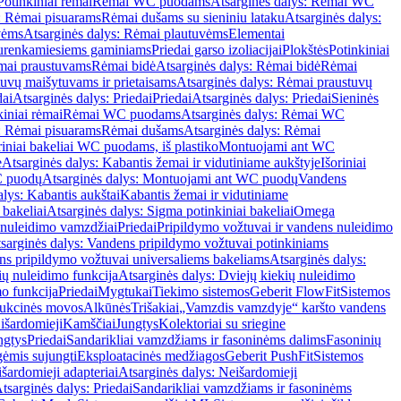
Potinkiniai rėmai
Rėmai WC puodams
Atsarginės dalys: Rėmai WC
: Rėmai pisuarams
Rėmai dušams su sieniniu lataku
Atsarginės dalys:
vėms
Atsarginės dalys: Rėmai plautuvėms
Elementai
surenkamiesiems gaminiams
Priedai garso izoliacijai
Plokštės
Potinkiniai
ėmai praustuvams
Rėmai bidė
Atsarginės dalys: Rėmai bidė
Rėmai
uvų maišytuvams ir prietaisams
Atsarginės dalys: Rėmai praustuvų
dai
Atsarginės dalys: Priedai
Priedai
Atsarginės dalys: Priedai
Sieninės
kiniai rėmai
Rėmai WC puodams
Atsarginės dalys: Rėmai WC
: Rėmai pisuarams
Rėmai dušams
Atsarginės dalys: Rėmai
riniai bakeliai WC puodams, iš plastiko
Montuojami ant WC
e
Atsarginės dalys: Kabantis žemai ir vidutiniame aukštyje
Išoriniai
C puodų
Atsarginės dalys: Montuojami ant WC puodų
Vandens
alys: Kabantis aukštai
Kabantis žemai ir vidutiniame
 bakeliai
Atsarginės dalys: Sigma potinkiniai bakeliai
Omega
nuleidimo vamzdžiai
Priedai
Pripildymo vožtuvai ir vandens nuleidimo
sarginės dalys: Vandens pripildymo vožtuvai potinkiniams
s pripildymo vožtuvai universaliems bakeliams
Atsarginės dalys:
ių nuleidimo funkcija
Atsarginės dalys: Dviejų kiekių nuleidimo
mo funkcija
Priedai
Mygtukai
Tiekimo sistemos
Geberit FlowFit
Sistemos
ukcinės movos
Alkūnės
Trišakiai
„Vamzdis vamzdyje“ karšto vandens
 išardomieji
Kamščiai
Jungtys
Kolektoriai su sriegine
ngtys
Priedai
Sandarikliai vamzdžiams ir fasoninėms dalims
Fasoninių
gėmis sujungti
Eksploatacinės medžiagos
Geberit PushFit
Sistemos
šardomieji adapteriai
Atsarginės dalys: Neišardomieji
tsarginės dalys: Priedai
Sandarikliai vamzdžiams ir fasoninėms