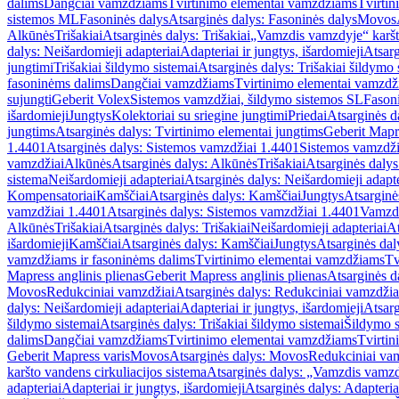
dalims
Dangčiai vamzdžiams
Tvirtinimo elementai vamzdžiams
Tvirtin
sistemos ML
Fasoninės dalys
Atsarginės dalys: Fasoninės dalys
Movos
Alkūnės
Trišakiai
Atsarginės dalys: Trišakiai
„Vamzdis vamzdyje“ karšto
dalys: Neišardomieji adapteriai
Adapteriai ir jungtys, išardomieji
Atsarg
jungtimi
Trišakiai šildymo sistemai
Atsarginės dalys: Trišakiai šildymo 
fasoninėms dalims
Dangčiai vamzdžiams
Tvirtinimo elementai vamzd
sujungti
Geberit Volex
Sistemos vamzdžiai, šildymo sistemos SL
Fasoni
išardomieji
Jungtys
Kolektoriai su sriegine jungtimi
Priedai
Atsarginės d
jungtims
Atsarginės dalys: Tvirtinimo elementai jungtims
Geberit Mapre
1.4401
Atsarginės dalys: Sistemos vamzdžiai 1.4401
Sistemos vamzdži
vamzdžiai
Alkūnės
Atsarginės dalys: Alkūnės
Trišakiai
Atsarginės dalys:
sistema
Neišardomieji adapteriai
Atsarginės dalys: Neišardomieji adapte
Kompensatoriai
Kamščiai
Atsarginės dalys: Kamščiai
Jungtys
Atsarginė
vamzdžiai 1.4401
Atsarginės dalys: Sistemos vamzdžiai 1.4401
Vamzd
Alkūnės
Trišakiai
Atsarginės dalys: Trišakiai
Neišardomieji adapteriai
At
išardomieji
Kamščiai
Atsarginės dalys: Kamščiai
Jungtys
Atsarginės dal
vamzdžiams ir fasoninėms dalims
Tvirtinimo elementai vamzdžiams
Tv
Mapress anglinis plienas
Geberit Mapress anglinis plienas
Atsarginės d
Movos
Redukciniai vamzdžiai
Atsarginės dalys: Redukciniai vamzdžia
dalys: Neišardomieji adapteriai
Adapteriai ir jungtys, išardomieji
Atsarg
šildymo sistemai
Atsarginės dalys: Trišakiai šildymo sistemai
Šildymo s
dalims
Dangčiai vamzdžiams
Tvirtinimo elementai vamzdžiams
Tvirtin
Geberit Mapress varis
Movos
Atsarginės dalys: Movos
Redukciniai va
karšto vandens cirkuliacijos sistema
Atsarginės dalys: „Vamzdis vamzdy
adapteriai
Adapteriai ir jungtys, išardomieji
Atsarginės dalys: Adapteriai