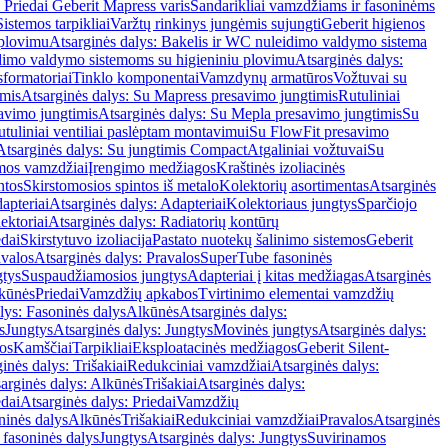
 Priedai Geberit Mapress varis
Sandarikliai vamzdžiams ir fasoninėms
Sistemos tarpikliai
Varžtų rinkinys jungėmis sujungti
Geberit higienos
 plovimu
Atsarginės dalys: Bakelis ir WC nuleidimo valdymo sistema
eidimo valdymo sistemoms su higieniniu plovimu
Atsarginės dalys:
sformatoriai
Tinklo komponentai
Vamzdynų armatūros
Vožtuvai su
imis
Atsarginės dalys: Su Mapress presavimo jungtimis
Rutuliniai
avimo jungtimis
Atsarginės dalys: Su Mepla presavimo jungtimis
Su
utuliniai ventiliai paslėptam montavimui
Su FlowFit presavimo
Atsarginės dalys: Su jungtimis Compact
Atgaliniai vožtuvai
Su
mos vamzdžiai
Įrengimo medžiagos
Kraštinės izoliacinės
ntos
Skirstomosios spintos iš metalo
Kolektorių asortimentas
Atsarginės
apteriai
Atsarginės dalys: Adapteriai
Kolektoriaus jungtys
Sparčiojo
ektoriai
Atsarginės dalys: Radiatorių kontūrų
edai
Skirstytuvo izoliacija
Pastato nuotekų šalinimo sistemos
Geberit
avalos
Atsarginės dalys: Pravalos
SuperTube fasoninės
gtys
Suspaudžiamosios jungtys
Adapteriai į kitas medžiagas
Atsarginės
lkūnės
Priedai
Vamzdžių apkabos
Tvirtinimo elementai vamzdžių
lys: Fasoninės dalys
Alkūnės
Atsarginės dalys:
s
Jungtys
Atsarginės dalys: Jungtys
Movinės jungtys
Atsarginės dalys:
os
Kamščiai
Tarpikliai
Eksploatacinės medžiagos
Geberit Silent-
inės dalys: Trišakiai
Redukciniai vamzdžiai
Atsarginės dalys:
arginės dalys: Alkūnės
Trišakiai
Atsarginės dalys:
edai
Atsarginės dalys: Priedai
Vamzdžių
ninės dalys
Alkūnės
Trišakiai
Redukciniai vamzdžiai
Pravalos
Atsarginės
 fasoninės dalys
Jungtys
Atsarginės dalys: Jungtys
Suvirinamos