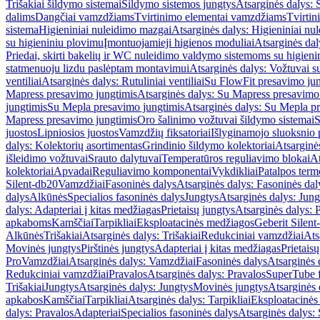
Trišakiai šildymo sistemai
Šildymo sistemos jungtys
Atsarginės dalys: 
dalims
Dangčiai vamzdžiams
Tvirtinimo elementai vamzdžiams
Tvirtin
sistema
Higieniniai nuleidimo mazgai
Atsarginės dalys: Higieniniai nu
su higieniniu plovimu
Įmontuojamieji higienos moduliai
Atsarginės dal
Priedai, skirti bakelių ir WC nuleidimo valdymo sistemoms su higien
statmenuoju lizdu paslėptam montavimui
Atsarginės dalys: Vožtuvai 
ventiliai
Atsarginės dalys: Rutuliniai ventiliai
Su FlowFit presavimo jun
Mapress presavimo jungtimis
Atsarginės dalys: Su Mapress presavimo
jungtimis
Su Mepla presavimo jungtimis
Atsarginės dalys: Su Mepla p
Mapress presavimo jungtimis
Oro šalinimo vožtuvai šildymo sistemai
S
juostos
Lipniosios juostos
Vamzdžių fiksatoriai
Išlyginamojo sluoksnio 
dalys: Kolektorių asortimentas
Grindinio šildymo kolektoriai
Atsarginė
išleidimo vožtuvai
Srauto dalytuvai
Temperatūros reguliavimo blokai
At
kolektoriai
Apvadai
Reguliavimo komponentai
Vykdikliai
Patalpos term
Silent-db20
Vamzdžiai
Fasoninės dalys
Atsarginės dalys: Fasoninės dal
dalys
Alkūnės
Specialios fasoninės dalys
Jungtys
Atsarginės dalys: Jung
dalys: Adapteriai į kitas medžiagas
Prietaisų jungtys
Atsarginės dalys: P
apkaboms
Kamščiai
Tarpikliai
Eksploatacinės medžiagos
Geberit Silent
Alkūnės
Trišakiai
Atsarginės dalys: Trišakiai
Redukciniai vamzdžiai
Ats
Movinės jungtys
Pirštinės jungtys
Adapteriai į kitas medžiagas
Prietais
Pro
Vamzdžiai
Atsarginės dalys: Vamzdžiai
Fasoninės dalys
Atsarginės 
Redukciniai vamzdžiai
Pravalos
Atsarginės dalys: Pravalos
SuperTube f
Trišakiai
Jungtys
Atsarginės dalys: Jungtys
Movinės jungtys
Atsarginės 
apkabos
Kamščiai
Tarpikliai
Atsarginės dalys: Tarpikliai
Eksploatacinės
dalys: Pravalos
Adapteriai
Specialios fasoninės dalys
Atsarginės dalys: 