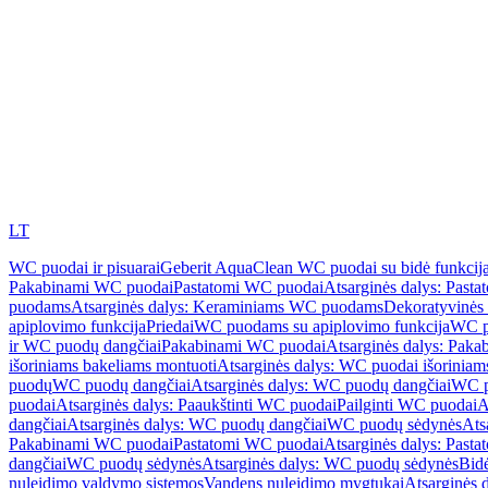
LT
WC puodai ir pisuarai
Geberit AquaClean WC puodai su bidė funkcij
Pakabinami WC puodai
Pastatomi WC puodai
Atsarginės dalys: Past
puodams
Atsarginės dalys: Keraminiams WC puodams
Dekoratyvinės 
apiplovimo funkcija
Priedai
WC puodams su apiplovimo funkcija
WC p
ir WC puodų dangčiai
Pakabinami WC puodai
Atsarginės dalys: Pak
išoriniams bakeliams montuoti
Atsarginės dalys: WC puodai išoriniam
puodų
WC puodų dangčiai
Atsarginės dalys: WC puodų dangčiai
WC p
puodai
Atsarginės dalys: Paaukštinti WC puodai
Pailginti WC puodai
A
dangčiai
Atsarginės dalys: WC puodų dangčiai
WC puodų sėdynės
Ats
Pakabinami WC puodai
Pastatomi WC puodai
Atsarginės dalys: Past
dangčiai
WC puodų sėdynės
Atsarginės dalys: WC puodų sėdynės
Bid
nuleidimo valdymo sistemos
Vandens nuleidimo mygtukai
Atsarginės 