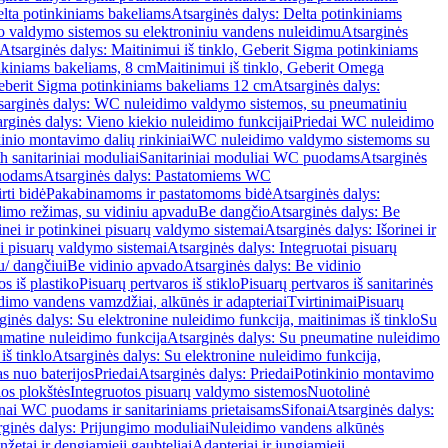
lta potinkiniams bakeliams
Atsarginės dalys: Delta potinkiniams
 valdymo sistemos su elektroniniu vandens nuleidimu
Atsarginės
Atsarginės dalys: Maitinimui iš tinklo, Geberit Sigma potinkiniams
inkiniams bakeliams, 8 cm
Maitinimui iš tinklo, Geberit Omega
Geberit Sigma potinkiniams bakeliams 12 cm
Atsarginės dalys:
sarginės dalys: WC nuleidimo valdymo sistemos, su pneumatiniu
rginės dalys: Vieno kiekio nuleidimo funkcijai
Priedai WC nuleidimo
kinio montavimo dalių rinkiniai
WC nuleidimo valdymo sistemoms su
h sanitariniai moduliai
Sanitariniai moduliai WC puodams
Atsarginės
uodams
Atsarginės dalys: Pastatomiems WC
rti bidė
Pakabinamoms ir pastatomoms bidė
Atsarginės dalys:
dimo režimas, su vidiniu apvadu
Be dangčio
Atsarginės dalys: Be
inei ir potinkinei pisuarų valdymo sistemai
Atsarginės dalys: Išorinei ir
ai pisuarų valdymo sistemai
Atsarginės dalys: Integruotai pisuarų
u/ dangčiui
Be vidinio apvado
Atsarginės dalys: Be vidinio
os iš plastiko
Pisuarų pertvaros iš stiklo
Pisuarų pertvaros iš sanitarinės
dimo vandens vamzdžiai, alkūnės ir adapteriai
Tvirtinimai
Pisuarų
ginės dalys: Su elektronine nuleidimo funkcija, maitinimas iš tinklo
Su
matine nuleidimo funkcija
Atsarginės dalys: Su pneumatine nuleidimo
iš tinklo
Atsarginės dalys: Su elektronine nuleidimo funkcija,
s nuo baterijos
Priedai
Atsarginės dalys: Priedai
Potinkinio montavimo
os plokštės
Integruotos pisuarų valdymo sistemos
Nuotolinė
onai WC puodams ir sanitariniams prietaisams
Sifonai
Atsarginės dalys:
rginės dalys: Prijungimo moduliai
Nuleidimo vandens alkūnės
žetai ir dengiamieji gaubteliai
Adapteriai ir jungiamieji