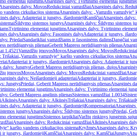
imo elementai jungtims
Atsarginės dalys: Tvirtinimo elementai jungtims
Atsarginės dalys: Movos
Redukciniai vamzdžiai
Atsarginės dalys: Reduk
 vandens cirkuliacijos sistema
Atsarginės dalys: „Vamzdis vamzdyje“ ka
inės dalys: Adapteriai ir jungtys, išardomieji
Kamščiai
Atsarginės dalys:
sistemai
Šildymo sistemos jungtys
Atsarginės dalys: Šildymo sistemos ju
žiams
Tvirtinimo elementai jungtims
Atsarginės dalys: Tvirtinimo element
nės dalys
Atsarginės dalys: Fasoninės dalys
Adapteriai ir jungtys, išardo
alys: Priedai
Sandarikliai vamzdžiams ir fasoninėms dalims
Dangčiai va
ss nerūdijantysis plienas
Geberit Mapress nerūdijantysis plienas
Atsargi
ai 1.4521
Vamzdžių įmovos
Movos
Atsarginės dalys: Movos
Redukcinia
 Trišakiai
„Vamzdis vamzdyje“ karšto vandens cirkuliacijos sistema
Ats
riai
Adapteriai ir jungtys, išardomieji
Atsarginės dalys: Adapteriai ir jun
s dalys: Jungtys
Geberit Mapress nerūdijantysis plienas, dujos
Atsarginės
žių įmovos
Movos
Atsarginės dalys: Movos
Redukciniai vamzdžiai
Atsar
sarginės dalys: Neišardomieji adapteriai
Adapteriai ir jungtys, išardomie
ys: Jungtys
Priedai, Geberit Mapress nerūdijantysis plienas
Atsarginės da
irtinimo elementai jungtims
Atsarginės dalys: Tvirtinimo elementai jun
alys: Geberit Mapress anglinis plienas
Sistemos vamzdžiai 1.0034
Siste
i
Alkūnės
Atsarginės dalys: Alkūnės
Trišakiai
Atsarginės dalys: Trišakiai
inės dalys: Adapteriai ir jungtys, išardomieji
Kompensatoriai
Atsarginės
istemos jungtys
Atsarginės dalys: Šildymo sistemos jungtys
Priedai, Geb
imo elementai jungtims
Sistemos tarpikliai
Varžtų rinkinys jungėmis suju
mzdžiai
Atsarginės dalys: Redukciniai vamzdžiai
Alkūnės
Atsarginės dal
je“ karšto vandens cirkuliacijos sistema
Kryžmės
Atsarginės dalys: K
 ir jungtys, išardomieji
Kamščiai
Atsarginės dalys: Kamščiai
Jungtys
Atsa