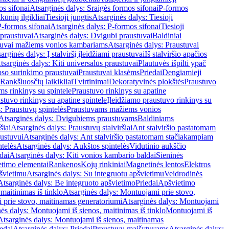
os sifonai
Atsarginės dalys: Sraigės formos sifonai
P-formos
ūnių ilgikliai
Tiesioji jungtis
Atsarginės dalys: Tiesioji
P-formos sifonai
Atsarginės dalys: P-formos sifonai
Tiesioji
praustuvai
Atsarginės dalys: Dvigubi praustuvai
Baldiniai
tuvai mažiems vonios kambariams
Atsarginės dalys: Praustuvai
arginės dalys: Į stalviršį įleidžiami praustuvai
Iš stalviršio apačios
tsarginės dalys: Kiti universalūs praustuvai
Plautuvės išpilti ypač
so surinkimo praustuvai
Praustuvai klasėms
Priedai
Dengiamieji
Rankšluosčių laikikliai
Tvirtinimai
Dekoratyvinės plokštės
Praustuvo
s rinkinys su spintele
Praustuvo rinkinys su apatine
stuvo rinkinys su apatine spintele
Įleidžiamo praustuvo rinkinys su
: Praustuvų spintelės
Praustuvams mažiems vonios
Atsarginės dalys: Dvigubiems praustuvams
Baldiniams
šiai
Atsarginės dalys: Praustuvų stalviršiai
Ant stalviršio pastatomam
ustuvui
Atsarginės dalys: Ant stalviršio pastatomam stačiakampiam
telės
Atsarginės dalys: Aukštos spintelės
Vidutinio aukščio
dai
Atsarginės dalys: Kiti vonios kambario baldai
Sieninės
timo elementai
Rankenos
Kojų rinkiniai
Magnetinės lentos
Elektros
švietimu
Atsarginės dalys: Su integruotu apšvietimu
Veidrodinės
Atsarginės dalys: Be integruoto apšvietimo
Priedai
Apšvietimo
maitinimas iš tinklo
Atsarginės dalys: Montuojami prie stovo,
prie stovo, maitinamas generatoriumi
Atsarginės dalys: Montuojami
ės dalys: Montuojami iš sienos, maitinimas iš tinklo
Montuojami iš
Atsarginės dalys: Montuojami iš sienos, maitinamas
edai
Atsarginės dalys: Priedai
Praustuvų maišytuvams
Atsarginės dalys: