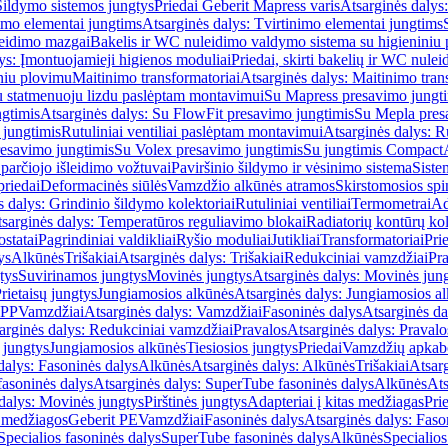
Šildymo sistemos jungtys
Priedai Geberit Mapress varis
Atsarginės dalys:
imo elementai jungtims
Atsarginės dalys: Tvirtinimo elementai jungtims
leidimo mazgai
Bakelis ir WC nuleidimo valdymo sistema su higieniniu
ys: Įmontuojamieji higienos moduliai
Priedai, skirti bakelių ir WC nul
iniu plovimu
Maitinimo transformatoriai
Atsarginės dalys: Maitinimo tran
su statmenuoju lizdu paslėptam montavimui
Su Mapress presavimo jungt
gtimis
Atsarginės dalys: Su FlowFit presavimo jungtimis
Su Mepla pres
 jungtimis
Rutuliniai ventiliai paslėptam montavimui
Atsarginės dalys: R
resavimo jungtimis
Su Volex presavimo jungtimis
Su jungtimis Compact
parčiojo išleidimo vožtuvai
Paviršinio šildymo ir vėsinimo sistema
Siste
priedai
Deformacinės siūlės
Vamzdžio alkūnės atramos
Skirstomosios spi
s dalys: Grindinio šildymo kolektoriai
Rutuliniai ventiliai
Termometrai
Ad
sarginės dalys: Temperatūros reguliavimo blokai
Radiatorių kontūrų kol
ostatai
Pagrindiniai valdikliai
Ryšio moduliai
Jutikliai
Transformatoriai
Pri
ys
Alkūnės
Trišakiai
Atsarginės dalys: Trišakiai
Redukciniai vamzdžiai
Pr
tys
Suvirinamos jungtys
Movinės jungtys
Atsarginės dalys: Movinės jun
rietaisų jungtys
Jungiamosios alkūnės
Atsarginės dalys: Jungiamosios a
-PP
Vamzdžiai
Atsarginės dalys: Vamzdžiai
Fasoninės dalys
Atsarginės da
arginės dalys: Redukciniai vamzdžiai
Pravalos
Atsarginės dalys: Pravalo
ų jungtys
Jungiamosios alkūnės
Tiesiosios jungtys
Priedai
Vamzdžių apkab
dalys: Fasoninės dalys
Alkūnės
Atsarginės dalys: Alkūnės
Trišakiai
Atsarg
asoninės dalys
Atsarginės dalys: SuperTube fasoninės dalys
Alkūnės
Ats
dalys: Movinės jungtys
Pirštinės jungtys
Adapteriai į kitas medžiagas
Pri
 medžiagos
Geberit PE
Vamzdžiai
Fasoninės dalys
Atsarginės dalys: Faso
Specialios fasoninės dalys
SuperTube fasoninės dalys
Alkūnės
Specialios