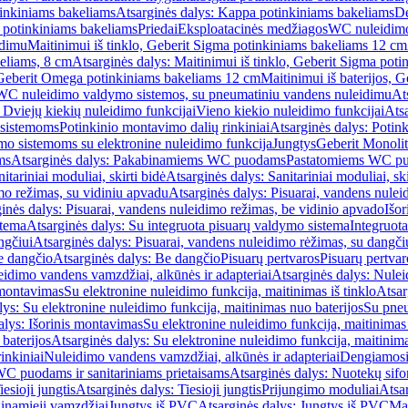
inkiniams bakeliams
Atsarginės dalys: Kappa potinkiniams bakeliams
De
e potinkiniams bakeliams
Priedai
Eksploatacinės medžiagos
WC nuleidimo
idimu
Maitinimui iš tinklo, Geberit Sigma potinkiniams bakeliams 12 cm
keliams, 8 cm
Atsarginės dalys: Maitinimui iš tinklo, Geberit Sigma pot
, Geberit Omega potinkiniams bakeliams 12 cm
Maitinimui iš baterijos, 
WC nuleidimo valdymo sistemos, su pneumatiniu vandens nuleidimu
At
 Dviejų kiekių nuleidimo funkcijai
Vieno kiekio nuleidimo funkcijai
Atsa
 sistemoms
Potinkinio montavimo dalių rinkiniai
Atsarginės dalys: Potin
o sistemoms su elektronine nuleidimo funkcija
Jungtys
Geberit Monolit
ms
Atsarginės dalys: Pakabinamiems WC puodams
Pastatomiems WC p
itariniai moduliai, skirti bidė
Atsarginės dalys: Sanitariniai moduliai, ski
mo režimas, su vidiniu apvadu
Atsarginės dalys: Pisuarai, vandens nulei
inės dalys: Pisuarai, vandens nuleidimo režimas, be vidinio apvado
Išor
stema
Atsarginės dalys: Su integruota pisuarų valdymo sistema
Integruot
ngčiui
Atsarginės dalys: Pisuarai, vandens nuleidimo rėžimas, su dangči
e dangčio
Atsarginės dalys: Be dangčio
Pisuarų pertvaros
Pisuarų pertvar
idimo vandens vamzdžiai, alkūnės ir adapteriai
Atsarginės dalys: Nulei
 montavimas
Su elektronine nuleidimo funkcija, maitinimas iš tinklo
Atsar
lys: Su elektronine nuleidimo funkcija, maitinimas nuo baterijos
Su pneu
alys: Išorinis montavimas
Su elektronine nuleidimo funkcija, maitinimas 
baterijos
Atsarginės dalys: Su elektronine nuleidimo funkcija, maitinima
inkiniai
Nuleidimo vandens vamzdžiai, alkūnės ir adapteriai
Dengiamosi
C puodams ir sanitariniams prietaisams
Atsarginės dalys: Nuotekų sif
iesioji jungtis
Atsarginės dalys: Tiesioji jungtis
Prijungimo moduliai
Atsa
ginamieji vamzdžiai
Jungtys iš PVC
Atsarginės dalys: Jungtys iš PVC
Man