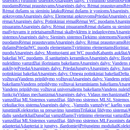
sistemos
Tvirtinimo sistemos
Atsarginės dalys: Tvirtinimo sistemos
Plok
puodams
Rėmai praustuvams
Atsarginės dalys: Rėmai praustuvams
Rėm
Rėmai dušams su sieniniu lataku
Rėmai dušams ir vonioms
Atsarginės
apkrovoms
Atsarginės dalys: Elementai apkrovoms
Priedai
Atsarginės d
rėmai
Atsarginės dalys: Potinkiniai rėmai
Rėmai WC puodams
Atsargi
pisuarams
Atsarginės dalys: Rėmai pisuarams
Rėmai dušams su sienini
maišytuvams ir prietaisams
Rėmai skalbyklėms ir indaplovėms
Atsargi
sistemos
Atsarginės dalys: Sieninės sistemos
Tiekimo sistemoms
Nuotek
puodams
Rėmai praustuvams
Atsarginės dalys: Rėmai praustuvams
Rėm
dušams
Priedai
WC puodų elementams
Tvirtinimo elementams
Išoriniai
puodų
Atsarginės dalys: Montuojami ant WC puodų
Kabantis aukštai
A
bakeliai WC puodams, iš sanitarinės keramikos
Atsarginės dalys: Išor
nuleidimo vamzdžiai išoriniams bakeliams
Atsarginės dalys: Vandens 
aukštyje
Priedai
Atsarginės dalys: Priedai
Jungtys
Atsarginės dalys: Jun
potinkiniai bakeliai
Atsarginės dalys: Omega potinkiniai bakeliai
Delta 
vožtuvai
Vandens pripildymo vožtuvai
Atsarginės dalys: Vandens prip
bakeliams
Vandens pripildymo vožtuvai keraminiams bakeliams
Atsarg
Vandens pripildymo vožtuvai universaliems bakeliams
Vandens nuleid
funkcija
Vidaus mechanizmai
Atsarginės dalys: Vidaus mechanizmai
Dv
vamzdžiai ML
Sistemos vamzdžiai, šildymo sistemos ML
SL Sistemos
cirkuliacijos sistema
Atsarginės dalys: „Vamzdis vamzdyje“ karšto vand
jungtimi
Kolektorius su presavimo jungtimi
Trišakiai šildymo sistemai
A
dalių sandarikliai
Dangčiai vamzdžiams
Tvirtinimo elementai vamzdži
vamzdžiai ML
Sistemos vamzdžiai, šildymo sistemos ML
Fasoninės da
adapteriai
Adapteriai ir jungtys, išardomieji
Prijungimo moduliai
Kolekto