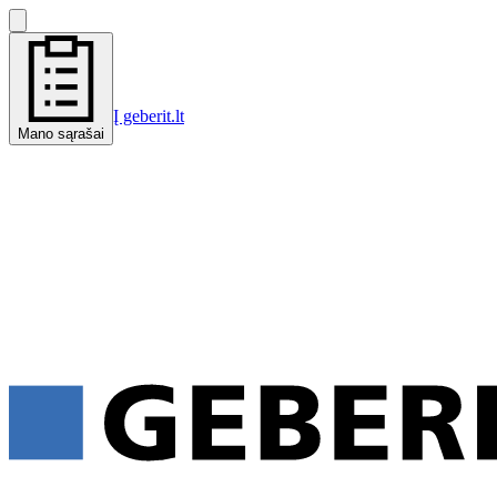
Į geberit.lt
Mano sąrašai