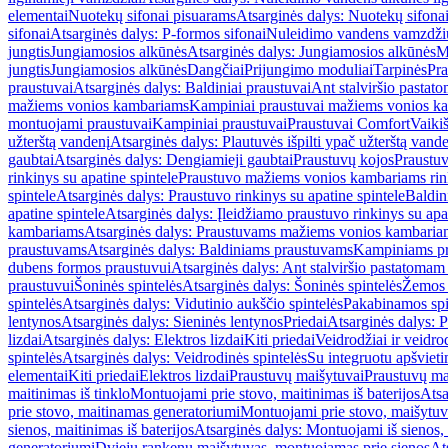
elementai
Nuotekų sifonai pisuarams
Atsarginės dalys: Nuotekų sifona
sifonai
Atsarginės dalys: P-formos sifonai
Nuleidimo vandens vamzdžių i
jungtis
Jungiamosios alkūnės
Atsarginės dalys: Jungiamosios alkūnės
M
jungtis
Jungiamosios alkūnės
Dangčiai
Prijungimo moduliai
Tarpinės
Pra
praustuvai
Atsarginės dalys: Baldiniai praustuvai
Ant stalviršio pastato
mažiems vonios kambariams
Kampiniai praustuvai mažiems vonios k
montuojami praustuvai
Kampiniai praustuvai
Praustuvai Comfort
Vaikiš
užterštą vandenį
Atsarginės dalys: Plautuvės išpilti ypač užterštą vand
gaubtai
Atsarginės dalys: Dengiamieji gaubtai
Praustuvų kojos
Praustu
rinkinys su apatine spintele
Praustuvo mažiems vonios kambariams rink
spintele
Atsarginės dalys: Praustuvo rinkinys su apatine spintele
Baldin
apatine spintele
Atsarginės dalys: Įleidžiamo praustuvo rinkinys su apa
kambariams
Atsarginės dalys: Praustuvams mažiems vonios kambaria
praustuvams
Atsarginės dalys: Baldiniams praustuvams
Kampiniams p
dubens formos praustuvui
Atsarginės dalys: Ant stalviršio pastatoma
praustuvui
Šoninės spintelės
Atsarginės dalys: Šoninės spintelės
Žemos 
spintelės
Atsarginės dalys: Vidutinio aukščio spintelės
Pakabinamos spi
lentynos
Atsarginės dalys: Sieninės lentynos
Priedai
Atsarginės dalys: P
lizdai
Atsarginės dalys: Elektros lizdai
Kiti priedai
Veidrodžiai ir veidro
spintelės
Atsarginės dalys: Veidrodinės spintelės
Su integruotu apšviet
elementai
Kiti priedai
Elektros lizdai
Praustuvų maišytuvai
Praustuvų ma
maitinimas iš tinklo
Montuojami prie stovo, maitinimas iš baterijos
Atsa
prie stovo, maitinamas generatoriumi
Montuojami prie stovo, maišytuv
sienos, maitinimas iš baterijos
Atsarginės dalys: Montuojami iš sienos, 
generatoriumi
Dviejų rankenų maišytuvas, montuojamas prie sienos
At