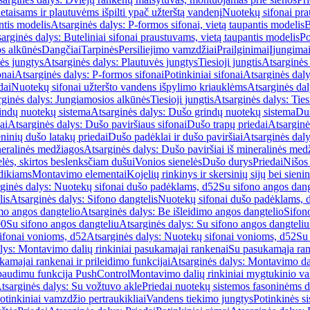
etaisams ir plautuvėms išpilti ypač užterštą vandenį
Nuotekų sifonai pr
ntis modelis
Atsarginės dalys: P-formos sifonai, vietą taupantis modelis
B
arginės dalys: Buteliniai sifonai praustuvams, vietą taupantis modelis
Po
s alkūnės
Dangčiai
Tarpinės
Persiliejimo vamzdžiai
Prailginimai
Įjungima
ės jungtys
Atsarginės dalys: Plautuvės jungtys
Tiesioji jungtis
Atsarginės 
onai
Atsarginės dalys: P-formos sifonai
Potinkiniai sifonai
Atsarginės daly
dai
Nuotekų sifonai užteršto vandens išpylimo kriauklėms
Atsarginės dal
rginės dalys: Jungiamosios alkūnės
Tiesioji jungtis
Atsarginės dalys: Tiesi
indų nuotekų sistema
Atsarginės dalys: Dušo grindų nuotekų sistema
Duš
ai
Atsarginės dalys: Dušo paviršiaus sifonai
Dušo trapų priedai
Atsarginė
eninių dušo latakų priedai
Dušo padėklai ir dušo paviršiai
Atsarginės daly
neralinės medžiagos
Atsarginės dalys: Dušo paviršiai iš mineralinės med
elės, skirtos beslenksčiam dušui
Vonios sienelės
Dušo durys
Priedai
Nišos
dikiams
Montavimo elementai
Kojelių rinkinys ir skersinių sijų bei sieni
ginės dalys: Nuotekų sifonai dušo padėklams, d52
Su sifono angos dang
lis
Atsarginės dalys: Sifono dangtelis
Nuotekų sifonai dušo padėklams, 
mo angos dangtelio
Atsarginės dalys: Be išleidimo angos dangtelio
Sifon
90
Su sifono angos dangteliu
Atsarginės dalys: Su sifono angos dangteliu
ifonai vonioms, d52
Atsarginės dalys: Nuotekų sifonai vonioms, d52
Su
lys: Montavimo dalių rinkiniai pasukamajai rankenai
Su pasukamąja ran
amajai rankenai ir prileidimo funkcijai
Atsarginės dalys: Montavimo dal
paudimu funkcija PushControl
Montavimo dalių rinkiniai mygtukinio v
tsarginės dalys: Su vožtuvo akle
Priedai nuotekų sistemos fasoninėms 
otinkiniai vamzdžio pertraukikliai
Vandens tiekimo jungtys
Potinkinės s