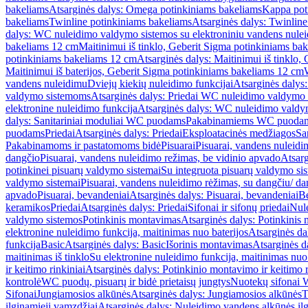
bakeliams
Atsarginės dalys: Omega potinkiniams bakeliams
Kappa pot
bakeliams
Twinline potinkiniams bakeliams
Atsarginės dalys: Twinlin
dalys: WC nuleidimo valdymo sistemos su elektroniniu vandens nule
bakeliams 12 cm
Maitinimui iš tinklo, Geberit Sigma potinkiniams ba
potinkiniams bakeliams 12 cm
Atsarginės dalys: Maitinimui iš tinklo
Maitinimui iš baterijos, Geberit Sigma potinkiniams bakeliams 12 cm
vandens nuleidimu
Dviejų kiekių nuleidimo funkcijai
Atsarginės dalys:
valdymo sistemoms
Atsarginės dalys: Priedai WC nuleidimo valdymo
elektronine nuleidimo funkcija
Atsarginės dalys: WC nuleidimo valdym
dalys: Sanitariniai moduliai WC puodams
Pakabinamiems WC puoda
puodams
Priedai
Atsarginės dalys: Priedai
Eksploatacinės medžiagos
San
Pakabinamoms ir pastatomoms bidė
Pisuarai
Pisuarai, vandens nuleidi
dangčio
Pisuarai, vandens nuleidimo režimas, be vidinio apvado
Atsarg
potinkinei pisuarų valdymo sistemai
Su integruota pisuarų valdymo si
valdymo sistemai
Pisuarai, vandens nuleidimo rėžimas, su dangčiu/ da
apvado
Pisuarai, bevandeniai
Atsarginės dalys: Pisuarai, bevandeniai
B
keramikos
Priedai
Atsarginės dalys: Priedai
Sifonai ir sifonų priedai
Nule
valdymo sistemos
Potinkinis montavimas
Atsarginės dalys: Potinkinis
elektronine nuleidimo funkcija, maitinimas nuo baterijos
Atsarginės da
funkcija
Basic
Atsarginės dalys: Basic
Išorinis montavimas
Atsarginės d
maitinimas iš tinklo
Su elektronine nuleidimo funkcija, maitinimas nuo 
ir keitimo rinkiniai
Atsarginės dalys: Potinkinio montavimo ir keitimo r
kontrolė
WC puodų, pisuarų ir bidė prietaisų jungtys
Nuotekų sifonai W
Sifonai
Jungiamosios alkūnės
Atsarginės dalys: Jungiamosios alkūnės
T
ilginamieji vamzdžiai
Atsarginės dalys: Nuleidimo vandens alkūnės il