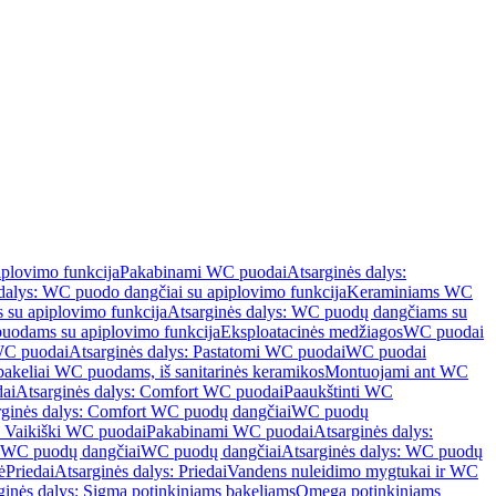
iplovimo funkcija
Pakabinami WC puodai
Atsarginės dalys:
dalys: WC puodo dangčiai su apiplovimo funkcija
Keraminiams WC
su apiplovimo funkcija
Atsarginės dalys: WC puodų dangčiams su
odams su apiplovimo funkcija
Eksploatacinės medžiagos
WC puodai
WC puodai
Atsarginės dalys: Pastatomi WC puodai
WC puodai
 bakeliai WC puodams, iš sanitarinės keramikos
Montuojami ant WC
ai
Atsarginės dalys: Comfort WC puodai
Paaukštinti WC
rginės dalys: Comfort WC puodų dangčiai
WC puodų
: Vaikiški WC puodai
Pakabinami WC puodai
Atsarginės dalys:
ki WC puodų dangčiai
WC puodų dangčiai
Atsarginės dalys: WC puodų
ė
Priedai
Atsarginės dalys: Priedai
Vandens nuleidimo mygtukai ir WC
ginės dalys: Sigma potinkiniams bakeliams
Omega potinkiniams