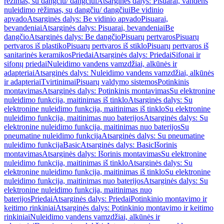
rėžimas, su dangčiu/ dangčiui
Atsarginės dalys: Pisuarai, vandens
nuleidimo rėžimas, su dangčiu/ dangčiui
Be vidinio
apvado
Atsarginės dalys: Be vidinio apvado
Pisuarai,
bevandeniai
Atsarginės dalys: Pisuarai, bevandeniai
Be
dangčio
Atsarginės dalys: Be dangčio
Pisuarų pertvaros
Pisuarų
pertvaros iš plastiko
Pisuarų pertvaros iš stiklo
Pisuarų pertvaros iš
sanitarinės keramikos
Priedai
Atsarginės dalys: Priedai
Sifonai ir
sifonų priedai
Nuleidimo vandens vamzdžiai, alkūnės ir
adapteriai
Atsarginės dalys: Nuleidimo vandens vamzdžiai, alkūnės
ir adapteriai
Tvirtinimai
Pisuarų valdymo sistemos
Potinkinis
montavimas
Atsarginės dalys: Potinkinis montavimas
Su elektronine
nuleidimo funkcija, maitinimas iš tinklo
Atsarginės dalys: Su
elektronine nuleidimo funkcija, maitinimas iš tinklo
Su elektronine
nuleidimo funkcija, maitinimas nuo baterijos
Atsarginės dalys: Su
elektronine nuleidimo funkcija, maitinimas nuo baterijos
Su
pneumatine nuleidimo funkcija
Atsarginės dalys: Su pneumatine
nuleidimo funkcija
Basic
Atsarginės dalys: Basic
Išorinis
montavimas
Atsarginės dalys: Išorinis montavimas
Su elektronine
nuleidimo funkcija, maitinimas iš tinklo
Atsarginės dalys: Su
elektronine nuleidimo funkcija, maitinimas iš tinklo
Su elektronine
nuleidimo funkcija, maitinimas nuo baterijos
Atsarginės dalys: Su
elektronine nuleidimo funkcija, maitinimas nuo
baterijos
Priedai
Atsarginės dalys: Priedai
Potinkinio montavimo ir
keitimo rinkiniai
Atsarginės dalys: Potinkinio montavimo ir keitimo
rinkiniai
Nuleidimo vandens vamzdžiai, alkūnės ir