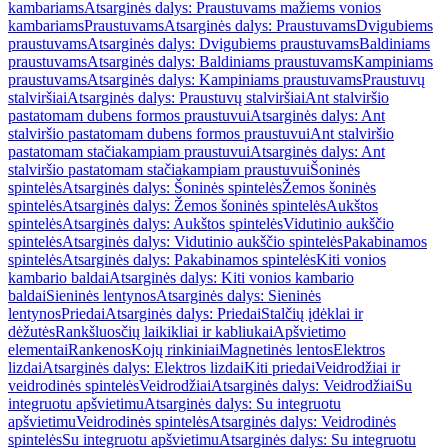
kambariams
Atsarginės dalys: Praustuvams mažiems vonios
kambariams
Praustuvams
Atsarginės dalys: Praustuvams
Dvigubiems
praustuvams
Atsarginės dalys: Dvigubiems praustuvams
Baldiniams
praustuvams
Atsarginės dalys: Baldiniams praustuvams
Kampiniams
praustuvams
Atsarginės dalys: Kampiniams praustuvams
Praustuvų
stalviršiai
Atsarginės dalys: Praustuvų stalviršiai
Ant stalviršio
pastatomam dubens formos praustuvui
Atsarginės dalys: Ant
stalviršio pastatomam dubens formos praustuvui
Ant stalviršio
pastatomam stačiakampiam praustuvui
Atsarginės dalys: Ant
stalviršio pastatomam stačiakampiam praustuvui
Šoninės
spintelės
Atsarginės dalys: Šoninės spintelės
Žemos šoninės
spintelės
Atsarginės dalys: Žemos šoninės spintelės
Aukštos
spintelės
Atsarginės dalys: Aukštos spintelės
Vidutinio aukščio
spintelės
Atsarginės dalys: Vidutinio aukščio spintelės
Pakabinamos
spintelės
Atsarginės dalys: Pakabinamos spintelės
Kiti vonios
kambario baldai
Atsarginės dalys: Kiti vonios kambario
baldai
Sieninės lentynos
Atsarginės dalys: Sieninės
lentynos
Priedai
Atsarginės dalys: Priedai
Stalčių įdėklai ir
dėžutės
Rankšluosčių laikikliai ir kabliukai
Apšvietimo
elementai
Rankenos
Kojų rinkiniai
Magnetinės lentos
Elektros
lizdai
Atsarginės dalys: Elektros lizdai
Kiti priedai
Veidrodžiai ir
veidrodinės spintelės
Veidrodžiai
Atsarginės dalys: Veidrodžiai
Su
integruotu apšvietimu
Atsarginės dalys: Su integruotu
apšvietimu
Veidrodinės spintelės
Atsarginės dalys: Veidrodinės
spintelės
Su integruotu apšvietimu
Atsarginės dalys: Su integruotu