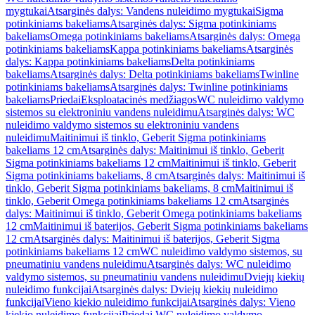
mygtukai
Atsarginės dalys: Vandens nuleidimo mygtukai
Sigma
potinkiniams bakeliams
Atsarginės dalys: Sigma potinkiniams
bakeliams
Omega potinkiniams bakeliams
Atsarginės dalys: Omega
potinkiniams bakeliams
Kappa potinkiniams bakeliams
Atsarginės
dalys: Kappa potinkiniams bakeliams
Delta potinkiniams
bakeliams
Atsarginės dalys: Delta potinkiniams bakeliams
Twinline
potinkiniams bakeliams
Atsarginės dalys: Twinline potinkiniams
bakeliams
Priedai
Eksploatacinės medžiagos
WC nuleidimo valdymo
sistemos su elektroniniu vandens nuleidimu
Atsarginės dalys: WC
nuleidimo valdymo sistemos su elektroniniu vandens
nuleidimu
Maitinimui iš tinklo, Geberit Sigma potinkiniams
bakeliams 12 cm
Atsarginės dalys: Maitinimui iš tinklo, Geberit
Sigma potinkiniams bakeliams 12 cm
Maitinimui iš tinklo, Geberit
Sigma potinkiniams bakeliams, 8 cm
Atsarginės dalys: Maitinimui iš
tinklo, Geberit Sigma potinkiniams bakeliams, 8 cm
Maitinimui iš
tinklo, Geberit Omega potinkiniams bakeliams 12 cm
Atsarginės
dalys: Maitinimui iš tinklo, Geberit Omega potinkiniams bakeliams
12 cm
Maitinimui iš baterijos, Geberit Sigma potinkiniams bakeliams
12 cm
Atsarginės dalys: Maitinimui iš baterijos, Geberit Sigma
potinkiniams bakeliams 12 cm
WC nuleidimo valdymo sistemos, su
pneumatiniu vandens nuleidimu
Atsarginės dalys: WC nuleidimo
valdymo sistemos, su pneumatiniu vandens nuleidimu
Dviejų kiekių
nuleidimo funkcijai
Atsarginės dalys: Dviejų kiekių nuleidimo
funkcijai
Vieno kiekio nuleidimo funkcijai
Atsarginės dalys: Vieno
kiekio nuleidimo funkcijai
Priedai WC nuleidimo valdymo