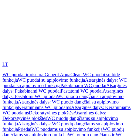
LT
WC puodai ir pisuarai
Geberit AquaClean WC puodai su bidė
funkcija
WC puodai su apiplovimo funkcija
Atsarginės dalys: WC
puodai su apiplovimo funkcija
Pakabinami WC puodai
Atsarginės
dalys: Pakabinami WC puodai
Pastatomi WC puodai
Atsarginės
dalys: Pastatomi WC puodai
WC puodo dangčiai su apiplovimo
funkcija
Atsarginės dalys: WC puodo dangčiai su apiplovimo
funkcija
Keraminiams WC puodams
Atsarginės dalys: Keraminiams
WC puodams
Dekoratyvinės plokštės
Atsarginės dalys:
Dekoratyvinės plokštės
WC puodų dangčiams su apiplovimo
funkcija
Atsarginės dalys: WC puodų dangčiams su apiplovimo
funkcija
Priedai
WC puodams su apiplovimo funkcija
WC puodų
dangčiams su apiplovimo funkcija
WC puodų dangčiams ir WC