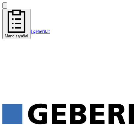
Į geberit.lt
Mano sąrašai