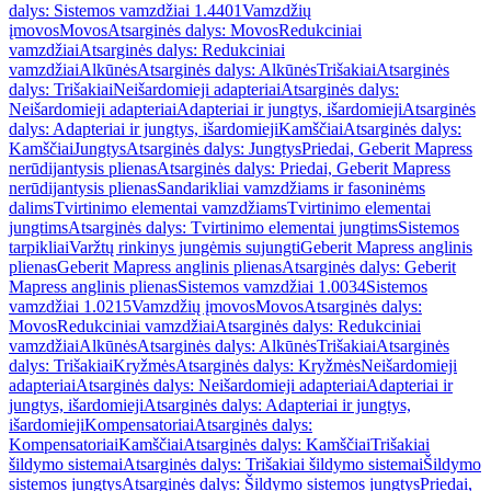
dalys: Sistemos vamzdžiai 1.4401
Vamzdžių
įmovos
Movos
Atsarginės dalys: Movos
Redukciniai
vamzdžiai
Atsarginės dalys: Redukciniai
vamzdžiai
Alkūnės
Atsarginės dalys: Alkūnės
Trišakiai
Atsarginės
dalys: Trišakiai
Neišardomieji adapteriai
Atsarginės dalys:
Neišardomieji adapteriai
Adapteriai ir jungtys, išardomieji
Atsarginės
dalys: Adapteriai ir jungtys, išardomieji
Kamščiai
Atsarginės dalys:
Kamščiai
Jungtys
Atsarginės dalys: Jungtys
Priedai, Geberit Mapress
nerūdijantysis plienas
Atsarginės dalys: Priedai, Geberit Mapress
nerūdijantysis plienas
Sandarikliai vamzdžiams ir fasoninėms
dalims
Tvirtinimo elementai vamzdžiams
Tvirtinimo elementai
jungtims
Atsarginės dalys: Tvirtinimo elementai jungtims
Sistemos
tarpikliai
Varžtų rinkinys jungėmis sujungti
Geberit Mapress anglinis
plienas
Geberit Mapress anglinis plienas
Atsarginės dalys: Geberit
Mapress anglinis plienas
Sistemos vamzdžiai 1.0034
Sistemos
vamzdžiai 1.0215
Vamzdžių įmovos
Movos
Atsarginės dalys:
Movos
Redukciniai vamzdžiai
Atsarginės dalys: Redukciniai
vamzdžiai
Alkūnės
Atsarginės dalys: Alkūnės
Trišakiai
Atsarginės
dalys: Trišakiai
Kryžmės
Atsarginės dalys: Kryžmės
Neišardomieji
adapteriai
Atsarginės dalys: Neišardomieji adapteriai
Adapteriai ir
jungtys, išardomieji
Atsarginės dalys: Adapteriai ir jungtys,
išardomieji
Kompensatoriai
Atsarginės dalys:
Kompensatoriai
Kamščiai
Atsarginės dalys: Kamščiai
Trišakiai
šildymo sistemai
Atsarginės dalys: Trišakiai šildymo sistemai
Šildymo
sistemos jungtys
Atsarginės dalys: Šildymo sistemos jungtys
Priedai,