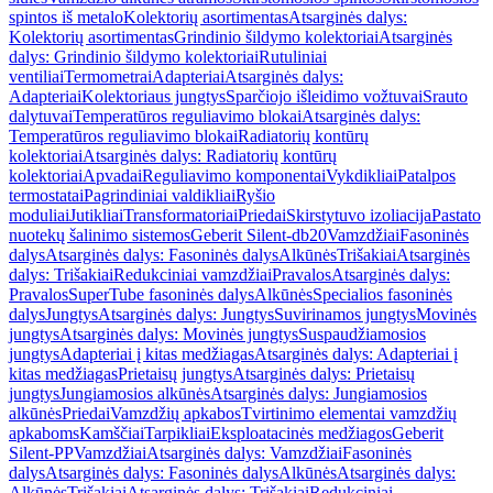
spintos iš metalo
Kolektorių asortimentas
Atsarginės dalys:
Kolektorių asortimentas
Grindinio šildymo kolektoriai
Atsarginės
dalys: Grindinio šildymo kolektoriai
Rutuliniai
ventiliai
Termometrai
Adapteriai
Atsarginės dalys:
Adapteriai
Kolektoriaus jungtys
Sparčiojo išleidimo vožtuvai
Srauto
dalytuvai
Temperatūros reguliavimo blokai
Atsarginės dalys:
Temperatūros reguliavimo blokai
Radiatorių kontūrų
kolektoriai
Atsarginės dalys: Radiatorių kontūrų
kolektoriai
Apvadai
Reguliavimo komponentai
Vykdikliai
Patalpos
termostatai
Pagrindiniai valdikliai
Ryšio
moduliai
Jutikliai
Transformatoriai
Priedai
Skirstytuvo izoliacija
Pastato
nuotekų šalinimo sistemos
Geberit Silent-db20
Vamzdžiai
Fasoninės
dalys
Atsarginės dalys: Fasoninės dalys
Alkūnės
Trišakiai
Atsarginės
dalys: Trišakiai
Redukciniai vamzdžiai
Pravalos
Atsarginės dalys:
Pravalos
SuperTube fasoninės dalys
Alkūnės
Specialios fasoninės
dalys
Jungtys
Atsarginės dalys: Jungtys
Suvirinamos jungtys
Movinės
jungtys
Atsarginės dalys: Movinės jungtys
Suspaudžiamosios
jungtys
Adapteriai į kitas medžiagas
Atsarginės dalys: Adapteriai į
kitas medžiagas
Prietaisų jungtys
Atsarginės dalys: Prietaisų
jungtys
Jungiamosios alkūnės
Atsarginės dalys: Jungiamosios
alkūnės
Priedai
Vamzdžių apkabos
Tvirtinimo elementai vamzdžių
apkaboms
Kamščiai
Tarpikliai
Eksploatacinės medžiagos
Geberit
Silent-PP
Vamzdžiai
Atsarginės dalys: Vamzdžiai
Fasoninės
dalys
Atsarginės dalys: Fasoninės dalys
Alkūnės
Atsarginės dalys:
Alkūnės
Trišakiai
Atsarginės dalys: Trišakiai
Redukciniai