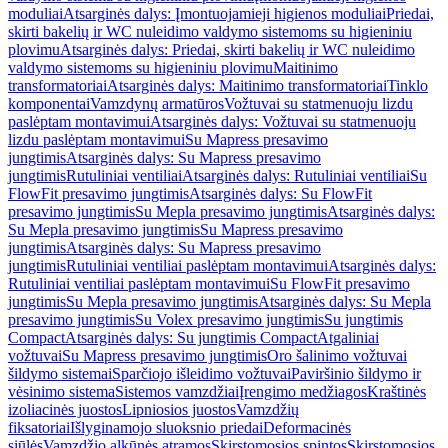
moduliai
Atsarginės dalys: Įmontuojamieji higienos moduliai
Priedai,
skirti bakelių ir WC nuleidimo valdymo sistemoms su higieniniu
plovimu
Atsarginės dalys: Priedai, skirti bakelių ir WC nuleidimo
valdymo sistemoms su higieniniu plovimu
Maitinimo
transformatoriai
Atsarginės dalys: Maitinimo transformatoriai
Tinklo
komponentai
Vamzdynų armatūros
Vožtuvai su statmenuoju lizdu
paslėptam montavimui
Atsarginės dalys: Vožtuvai su statmenuoju
lizdu paslėptam montavimui
Su Mapress presavimo
jungtimis
Atsarginės dalys: Su Mapress presavimo
jungtimis
Rutuliniai ventiliai
Atsarginės dalys: Rutuliniai ventiliai
Su
FlowFit presavimo jungtimis
Atsarginės dalys: Su FlowFit
presavimo jungtimis
Su Mepla presavimo jungtimis
Atsarginės dalys:
Su Mepla presavimo jungtimis
Su Mapress presavimo
jungtimis
Atsarginės dalys: Su Mapress presavimo
jungtimis
Rutuliniai ventiliai paslėptam montavimui
Atsarginės dalys:
Rutuliniai ventiliai paslėptam montavimui
Su FlowFit presavimo
jungtimis
Su Mepla presavimo jungtimis
Atsarginės dalys: Su Mepla
presavimo jungtimis
Su Volex presavimo jungtimis
Su jungtimis
Compact
Atsarginės dalys: Su jungtimis Compact
Atgaliniai
vožtuvai
Su Mapress presavimo jungtimis
Oro šalinimo vožtuvai
šildymo sistemai
Sparčiojo išleidimo vožtuvai
Paviršinio šildymo ir
vėsinimo sistema
Sistemos vamzdžiai
Įrengimo medžiagos
Kraštinės
izoliacinės juostos
Lipniosios juostos
Vamzdžių
fiksatoriai
Išlyginamojo sluoksnio priedai
Deformacinės
siūlės
Vamzdžio alkūnės atramos
Skirstomosios spintos
Skirstomosios