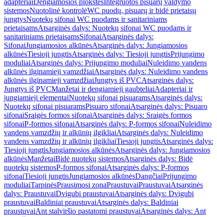
adapteriai
Dengiamosios plokštės
Integruotos pisuarų valdymo
sistemos
Nuotolinė kontrolė
WC puodų, pisuarų ir bidė prietaisų
jungtys
Nuotekų sifonai WC puodams ir sanitariniams
prietaisams
Atsarginės dalys: Nuotekų sifonai WC puodams ir
sanitariniams prietaisams
Sifonai
Atsarginės dalys:
Sifonai
Jungiamosios alkūnės
Atsarginės dalys: Jungiamosios
alkūnės
Tiesioji jungtis
Atsarginės dalys: Tiesioji jungtis
Prijungimo
moduliai
Atsarginės dalys: Prijungimo moduliai
Nuleidimo vandens
alkūnės ilginamieji vamzdžiai
Atsarginės dalys: Nuleidimo vandens
alkūnės ilginamieji vamzdžiai
Jungtys iš PVC
Atsarginės dalys:
Jungtys iš PVC
Manžetai ir dengiamieji gaubteliai
Adapteriai ir
jungiamieji elementai
Nuotekų sifonai pisuarams
Atsarginės dalys:
Nuotekų sifonai pisuarams
Pisuaro sifonai
Atsarginės dalys: Pisuaro
sifonai
Sraigės formos sifonai
Atsarginės dalys: Sraigės formos
sifonai
P-formos sifonai
Atsarginės dalys: P-formos sifonai
Nuleidimo
vandens vamzdžių ir alkūnių ilgikliai
Atsarginės dalys: Nuleidimo
vandens vamzdžių ir alkūnių ilgikliai
Tiesioji jungtis
Atsarginės dalys:
Tiesioji jungtis
Jungiamosios alkūnės
Atsarginės dalys: Jungiamosios
alkūnės
Manžetai
Bidė nuotekų sistemos
Atsarginės dalys: Bidė
nuotekų sistemos
P-formos sifonai
Atsarginės dalys: P-formos
sifonai
Tiesioji jungtis
Jungiamosios alkūnės
Dangčiai
Prijungimo
moduliai
Tarpinės
Prausimosi zona
Praustuvai
Praustuvai
Atsarginės
dalys: Praustuvai
Dvigubi praustuvai
Atsarginės dalys: Dvigubi
praustuvai
Baldiniai praustuvai
Atsarginės dalys: Baldiniai
praustuvai
Ant stalviršio pastatomi praustuvai
Atsarginės dalys: Ant