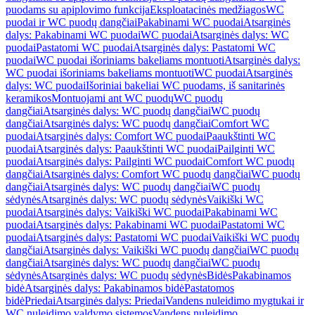
puodams su apiplovimo funkcija
Eksploatacinės medžiagos
WC
puodai ir WC puodų dangčiai
Pakabinami WC puodai
Atsarginės
dalys: Pakabinami WC puodai
WC puodai
Atsarginės dalys: WC
puodai
Pastatomi WC puodai
Atsarginės dalys: Pastatomi WC
puodai
WC puodai išoriniams bakeliams montuoti
Atsarginės dalys:
WC puodai išoriniams bakeliams montuoti
WC puodai
Atsarginės
dalys: WC puodai
Išoriniai bakeliai WC puodams, iš sanitarinės
keramikos
Montuojami ant WC puodų
WC puodų
dangčiai
Atsarginės dalys: WC puodų dangčiai
WC puodų
dangčiai
Atsarginės dalys: WC puodų dangčiai
Comfort WC
puodai
Atsarginės dalys: Comfort WC puodai
Paaukštinti WC
puodai
Atsarginės dalys: Paaukštinti WC puodai
Pailginti WC
puodai
Atsarginės dalys: Pailginti WC puodai
Comfort WC puodų
dangčiai
Atsarginės dalys: Comfort WC puodų dangčiai
WC puodų
dangčiai
Atsarginės dalys: WC puodų dangčiai
WC puodų
sėdynės
Atsarginės dalys: WC puodų sėdynės
Vaikiški WC
puodai
Atsarginės dalys: Vaikiški WC puodai
Pakabinami WC
puodai
Atsarginės dalys: Pakabinami WC puodai
Pastatomi WC
puodai
Atsarginės dalys: Pastatomi WC puodai
Vaikiški WC puodų
dangčiai
Atsarginės dalys: Vaikiški WC puodų dangčiai
WC puodų
dangčiai
Atsarginės dalys: WC puodų dangčiai
WC puodų
sėdynės
Atsarginės dalys: WC puodų sėdynės
Bidės
Pakabinamos
bidė
Atsarginės dalys: Pakabinamos bidė
Pastatomos
bidė
Priedai
Atsarginės dalys: Priedai
Vandens nuleidimo mygtukai ir
WC nuleidimo valdymo sistemos
Vandens nuleidimo