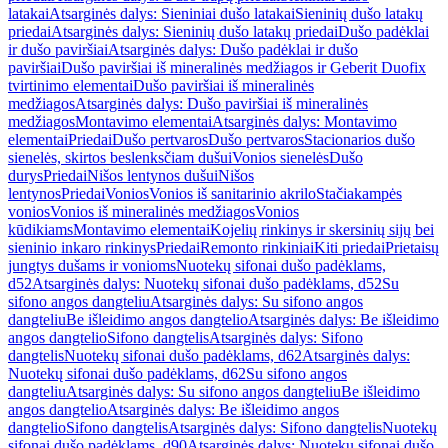
latakai
Atsarginės dalys: Sieniniai dušo latakai
Sieninių dušo latakų
priedai
Atsarginės dalys: Sieninių dušo latakų priedai
Dušo padėklai
ir dušo paviršiai
Atsarginės dalys: Dušo padėklai ir dušo
paviršiai
Dušo paviršiai iš mineralinės medžiagos ir Geberit Duofix
tvirtinimo elementai
Dušo paviršiai iš mineralinės
medžiagos
Atsarginės dalys: Dušo paviršiai iš mineralinės
medžiagos
Montavimo elementai
Atsarginės dalys: Montavimo
elementai
Priedai
Dušo pertvaros
Dušo pertvaros
Stacionarios dušo
sienelės, skirtos beslenksčiam dušui
Vonios sienelės
Dušo
durys
Priedai
Nišos lentynos dušui
Nišos
lentynos
Priedai
Vonios
Vonios iš sanitarinio akrilo
Stačiakampės
vonios
Vonios iš mineralinės medžiagos
Vonios
kūdikiams
Montavimo elementai
Kojelių rinkinys ir skersinių sijų bei
sieninio inkaro rinkinys
Priedai
Remonto rinkiniai
Kiti priedai
Prietaisų
jungtys dušams ir vonioms
Nuotekų sifonai dušo padėklams,
d52
Atsarginės dalys: Nuotekų sifonai dušo padėklams, d52
Su
sifono angos dangteliu
Atsarginės dalys: Su sifono angos
dangteliu
Be išleidimo angos dangtelio
Atsarginės dalys: Be išleidimo
angos dangtelio
Sifono dangtelis
Atsarginės dalys: Sifono
dangtelis
Nuotekų sifonai dušo padėklams, d62
Atsarginės dalys:
Nuotekų sifonai dušo padėklams, d62
Su sifono angos
dangteliu
Atsarginės dalys: Su sifono angos dangteliu
Be išleidimo
angos dangtelio
Atsarginės dalys: Be išleidimo angos
dangtelio
Sifono dangtelis
Atsarginės dalys: Sifono dangtelis
Nuotekų
sifonai dušo padėklams, d90
Atsarginės dalys: Nuotekų sifonai dušo