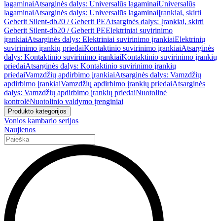
lagaminai
Atsarginės dalys: Universalūs lagaminai
Universalūs
lagaminai
Atsarginės dalys: Universalūs lagaminai
Įrankiai, skirti
Geberit Silent-db20 / Geberit PE
Atsarginės dalys: Įrankiai, skirti
Geberit Silent-db20 / Geberit PE
Elektriniai suvirinimo
įrankiai
Atsarginės dalys: Elektriniai suvirinimo įrankiai
Elektrinių
suvirinimo įrankių priedai
Kontaktinio suvirinimo įrankiai
Atsarginės
dalys: Kontaktinio suvirinimo įrankiai
Kontaktinio suvirinimo įrankių
priedai
Atsarginės dalys: Kontaktinio suvirinimo įrankių
priedai
Vamzdžių apdirbimo įrankiai
Atsarginės dalys: Vamzdžių
apdirbimo įrankiai
Vamzdžių apdirbimo įrankių priedai
Atsarginės
dalys: Vamzdžių apdirbimo įrankių priedai
Nuotolinė
kontrolė
Nuotolinio valdymo įrenginiai
Produkto kategorijos
Vonios kambario serijos
Naujienos