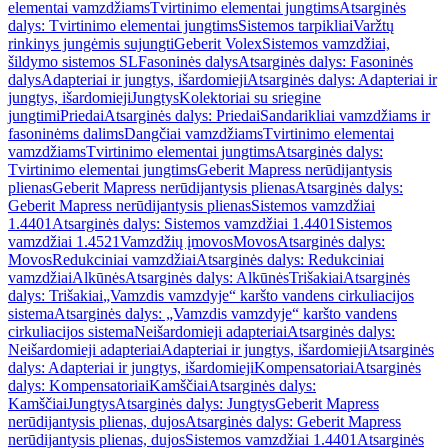
elementai vamzdžiams
Tvirtinimo elementai jungtims
Atsarginės
dalys: Tvirtinimo elementai jungtims
Sistemos tarpikliai
Varžtų
rinkinys jungėmis sujungti
Geberit Volex
Sistemos vamzdžiai,
šildymo sistemos SL
Fasoninės dalys
Atsarginės dalys: Fasoninės
dalys
Adapteriai ir jungtys, išardomieji
Atsarginės dalys: Adapteriai ir
jungtys, išardomieji
Jungtys
Kolektoriai su sriegine
jungtimi
Priedai
Atsarginės dalys: Priedai
Sandarikliai vamzdžiams ir
fasoninėms dalims
Dangčiai vamzdžiams
Tvirtinimo elementai
vamzdžiams
Tvirtinimo elementai jungtims
Atsarginės dalys:
Tvirtinimo elementai jungtims
Geberit Mapress nerūdijantysis
plienas
Geberit Mapress nerūdijantysis plienas
Atsarginės dalys:
Geberit Mapress nerūdijantysis plienas
Sistemos vamzdžiai
1.4401
Atsarginės dalys: Sistemos vamzdžiai 1.4401
Sistemos
vamzdžiai 1.4521
Vamzdžių įmovos
Movos
Atsarginės dalys:
Movos
Redukciniai vamzdžiai
Atsarginės dalys: Redukciniai
vamzdžiai
Alkūnės
Atsarginės dalys: Alkūnės
Trišakiai
Atsarginės
dalys: Trišakiai
„Vamzdis vamzdyje“ karšto vandens cirkuliacijos
sistema
Atsarginės dalys: „Vamzdis vamzdyje“ karšto vandens
cirkuliacijos sistema
Neišardomieji adapteriai
Atsarginės dalys:
Neišardomieji adapteriai
Adapteriai ir jungtys, išardomieji
Atsarginės
dalys: Adapteriai ir jungtys, išardomieji
Kompensatoriai
Atsarginės
dalys: Kompensatoriai
Kamščiai
Atsarginės dalys:
Kamščiai
Jungtys
Atsarginės dalys: Jungtys
Geberit Mapress
nerūdijantysis plienas, dujos
Atsarginės dalys: Geberit Mapress
nerūdijantysis plienas, dujos
Sistemos vamzdžiai 1.4401
Atsarginės