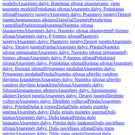
modelis
Atsarginės dalys: Buteliniai sifonai praustuvams, vietą
taupantis modelis
Potinkiniai sifonai
Atsarginės dalys: Potinkiniai
sifonai
Praustuvo jungtys
Atsarginės dalys: Praustuvo jungtys
Tiesioji
jungtis
Jungiamosios alkūnės
Dangčiai
Tarpinės
Persiliejimo
vamzdžiai
Prailginimai
Įjungimai
Nuotekų sifonai
plautuvėms
Atsarginės dalys: Nuotekų sifonai plautuvėms
P-formos
sifonai
Atsarginės dalys: P-formos sifonai
Plautuvės
jungtys
Atsarginės dalys: Plautuvės jungtys
Tiesioji jungtis
Atsarginės
dalys: Tiesioji jungtis
Priedai
Atsarginės dalys: Priedai
Nuotekų
sifonai prietaisams
Atsarginės dalys: Nuotekų sifonai prietaisams
P-
formos sifonai
Atsarginės dalys: P-formos sifonai
Potinkiniai
sifonai
Atsarginės dalys: Potinkiniai sifonai
Išoriniai sifonai
Atsarginės
dalys: Išoriniai sifonai
Prijungimo moduliai
Atsarginės dalys:
Prijungimo moduliai
Priedai
Nuotekų sifonai užteršto vandens
išpylimo kriauklėms
Atsarginės dalys: Nuotekų sifonai užteršto
vandens išpylimo kriauklėms
Sifonai
Atsarginės dalys:
Sifonai
Jungiamosios alkūnės
Atsarginės dalys: Jungiamosios
alkūnės
Tiesioji jungtis
Atsarginės dalys: Tiesioji jungtis
Išleidimo
vožtuvai
Atsarginės dalys: Išleidimo vožtuvai
Priedai
Atsarginės
dalys: Priedai
Dušai ir vonios
Dušai
Dušo grindų nuotekų
sistema
Atsarginės dalys: Dušo grindų nuotekų sistema
Dušo
latakai
Atsarginės dalys: Dušo latakai
Priedai dušo
latakams
Atsarginės dalys: Priedai dušo latakams
Dušo paviršiaus
sifonai
Atsarginės dalys: Dušo paviršiaus sifonai
Dušo trapų
priedai
Atsarginės dalys: Dušo trapų priedai
Sieniniai dušo