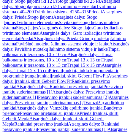
dalys: Stogo įlajoms iki 12 l/s
Stogo įlajoms iki 25 l/s
Atsarginės
dalys: Stogo įlajoms iki 25 l/s
Tvirtinimo elementai
Tvirtinimo
sistema d40–200
Tvirtinimo sistema d250–315
Priedai
Atsarginės
dalys: Priedai
Stogo įlajoms
Atsarginės dalys: Stogo
įlajoms
Tvirtinimo elementams
Savitakinė stogo lietaus nuotekų
sistema
Stogo įlajos
Atsarginės dalys: Stogo įlajos
Garo izoliacijos
tvirtinimo elementai
Atsarginės dalys: Garo izoliacijos tvirtinimo
elementai
Priedai
Atsarginės dalys: Priedai
Grindų nuotekų šalinimo
sistema
Paviršinė nuotekų šalinimo sistema viduje ir lauke
Atsarginės
dalys: Paviršinė nuotekų šalinimo sistema viduje ir lauke
Trapai
balkonams ir terasoms, 10 x 10 cm
Atsarginės dalys: Trapai
balkonams ir terasoms, 10 x 10 cm
Trapai 13 x 13 cm
Trapai
balkonams ir terasoms, 13 x 13 cm
Trapai 15 x 15 cm
Atsarginės
dalys: Trapai 15 x 15 cm
Priedai
Įrankiai, tinklo komponentai ir
programinė įranga
Įrankiai
Įrankiai, skirti Geberit FlowFit
Atsarginės
dalys: Įrankiai, skirti Geberit FlowFit
Rankiniai presavimo
įrankiai
Atsarginės dalys: Rankiniai presavimo įrankiai
Presavimo
įrankių suderinamumas [1]
Atsarginės dalys: Presavimo įrankių
suderinamumas [1]
Presavimo įrankių suderinamumas [2]
Atsarginės
dalys: Presavimo įrankių suderinamumas [2]
Vamzdžių apdirbimo
įrankiai
Atsarginės dalys: Vamzdžių apdirbimo įrankiai
Bandymo
priemonė
Presavimo prietaisai su įrankiais
Priedai
Įrankiai, skirti
Geberit Mepla
Atsarginės dalys: Įrankiai, skirti Geberit
Mepla
Rankiniai presavimo įrankiai
Atsarginės dalys: Rankiniai
presavimo įrankiai
Presavimo įrankių suderinamumas [1]
Atsarginės