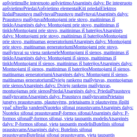
apšvietimu
Be integruoto apšvietimo
Atsarginės dalys: Be integruoto
apšvietimo
Priedai
Apšvietimo elementai
Kiti priedai
Elektros
lizdai
Praustuvų maišytuvai
Praustuvų maišytuvai
Atsarginės dalys:
Praustuvų maišytuvai
Montuojami prie stovo, maitinimas iš
tinklo
Atsarginės dalys: Montuojami prie stovo, maitinimas iš
tinklo
Montuojami prie stovo, maitinimas iš baterijos
Atsarginės
dalys: Montuojami prie stovo, maitinimas iš baterijos
Montuojami
prie stovo, maitinamas generatoriumi
Atsarginės dalys: Montuojami
prie stovo, maitinamas generatoriumi
Montuojami prie stovo,
maišytuvai su viena rankenėle
Montuojami iš sienos, maitinimas iš
tinklo
Atsarginės dalys: Montuojami iš sienos, maitinimas iš
tinklo
Montuojami iš sienos, maitinimas iš baterijos
Atsarginės dalys:
Montuojami iš sienos, maitinimas iš baterijos
Montuojami iš sienos,
maitinamas generatoriumi
Atsarginės dalys: Montuojami iš sienos,
maitinamas generatoriumi
Dviejų rankenų maišytuvas, montuojamas
prie sienos
Atsarginės dalys: Dviejų rankenų maišytuvas,
montuojamas prie sienos
Priedai
Atsarginės dalys: Priedai
Praustuvų
maišytuvams
Atsarginės dalys: Praustuvų maišytuvams
Prietaisų
jungtys praustuvams, plautuvėms, prietaisams ir plautuvėms išpilti
ypač užterštą vandenį
Nuotekų sifonai praustuvams
Atsarginės dalys:
Nuotekų sifonai praustuvams
P-formos sifonai
Atsarginės dalys: P-
formos sifonai
P-formos sifonai, vietą taupantis modelis
Atsarginės
dalys: P-formos sifonai, vietą taupantis modelis
Butelinis sifonai
praustuvams
Atsarginės dalys: Butelinis sifonai
praustuvams
Buteliniai sifonai praustuvams, vietą taupantis