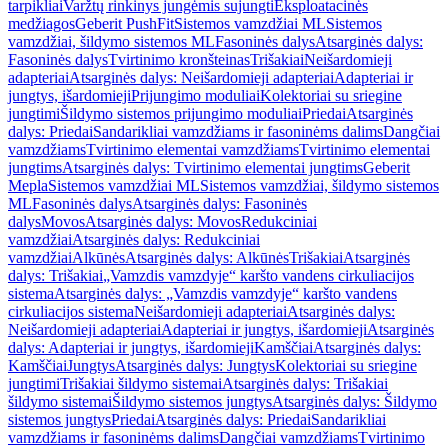
tarpikliai
Varžtų rinkinys jungėmis sujungti
Eksploatacinės
medžiagos
Geberit PushFit
Sistemos vamzdžiai ML
Sistemos
vamzdžiai, šildymo sistemos ML
Fasoninės dalys
Atsarginės dalys:
Fasoninės dalys
Tvirtinimo kronšteinas
Trišakiai
Neišardomieji
adapteriai
Atsarginės dalys: Neišardomieji adapteriai
Adapteriai ir
jungtys, išardomieji
Prijungimo moduliai
Kolektoriai su sriegine
jungtimi
Šildymo sistemos prijungimo moduliai
Priedai
Atsarginės
dalys: Priedai
Sandarikliai vamzdžiams ir fasoninėms dalims
Dangčiai
vamzdžiams
Tvirtinimo elementai vamzdžiams
Tvirtinimo elementai
jungtims
Atsarginės dalys: Tvirtinimo elementai jungtims
Geberit
Mepla
Sistemos vamzdžiai ML
Sistemos vamzdžiai, šildymo sistemos
ML
Fasoninės dalys
Atsarginės dalys: Fasoninės
dalys
Movos
Atsarginės dalys: Movos
Redukciniai
vamzdžiai
Atsarginės dalys: Redukciniai
vamzdžiai
Alkūnės
Atsarginės dalys: Alkūnės
Trišakiai
Atsarginės
dalys: Trišakiai
„Vamzdis vamzdyje“ karšto vandens cirkuliacijos
sistema
Atsarginės dalys: „Vamzdis vamzdyje“ karšto vandens
cirkuliacijos sistema
Neišardomieji adapteriai
Atsarginės dalys:
Neišardomieji adapteriai
Adapteriai ir jungtys, išardomieji
Atsarginės
dalys: Adapteriai ir jungtys, išardomieji
Kamščiai
Atsarginės dalys:
Kamščiai
Jungtys
Atsarginės dalys: Jungtys
Kolektoriai su sriegine
jungtimi
Trišakiai šildymo sistemai
Atsarginės dalys: Trišakiai
šildymo sistemai
Šildymo sistemos jungtys
Atsarginės dalys: Šildymo
sistemos jungtys
Priedai
Atsarginės dalys: Priedai
Sandarikliai
vamzdžiams ir fasoninėms dalims
Dangčiai vamzdžiams
Tvirtinimo