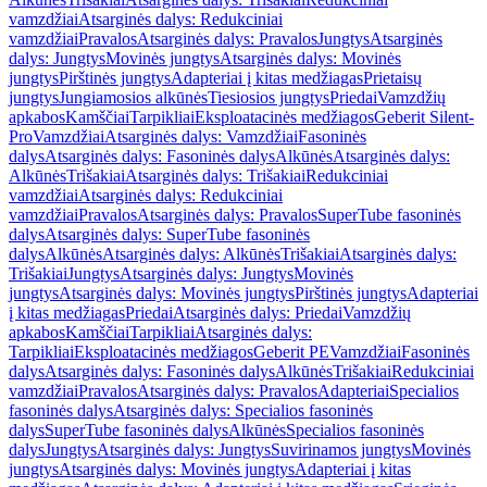
vamzdžiai
Atsarginės dalys: Redukciniai
vamzdžiai
Pravalos
Atsarginės dalys: Pravalos
Jungtys
Atsarginės
dalys: Jungtys
Movinės jungtys
Atsarginės dalys: Movinės
jungtys
Pirštinės jungtys
Adapteriai į kitas medžiagas
Prietaisų
jungtys
Jungiamosios alkūnės
Tiesiosios jungtys
Priedai
Vamzdžių
apkabos
Kamščiai
Tarpikliai
Eksploatacinės medžiagos
Geberit Silent-
Pro
Vamzdžiai
Atsarginės dalys: Vamzdžiai
Fasoninės
dalys
Atsarginės dalys: Fasoninės dalys
Alkūnės
Atsarginės dalys:
Alkūnės
Trišakiai
Atsarginės dalys: Trišakiai
Redukciniai
vamzdžiai
Atsarginės dalys: Redukciniai
vamzdžiai
Pravalos
Atsarginės dalys: Pravalos
SuperTube fasoninės
dalys
Atsarginės dalys: SuperTube fasoninės
dalys
Alkūnės
Atsarginės dalys: Alkūnės
Trišakiai
Atsarginės dalys:
Trišakiai
Jungtys
Atsarginės dalys: Jungtys
Movinės
jungtys
Atsarginės dalys: Movinės jungtys
Pirštinės jungtys
Adapteriai
į kitas medžiagas
Priedai
Atsarginės dalys: Priedai
Vamzdžių
apkabos
Kamščiai
Tarpikliai
Atsarginės dalys:
Tarpikliai
Eksploatacinės medžiagos
Geberit PE
Vamzdžiai
Fasoninės
dalys
Atsarginės dalys: Fasoninės dalys
Alkūnės
Trišakiai
Redukciniai
vamzdžiai
Pravalos
Atsarginės dalys: Pravalos
Adapteriai
Specialios
fasoninės dalys
Atsarginės dalys: Specialios fasoninės
dalys
SuperTube fasoninės dalys
Alkūnės
Specialios fasoninės
dalys
Jungtys
Atsarginės dalys: Jungtys
Suvirinamos jungtys
Movinės
jungtys
Atsarginės dalys: Movinės jungtys
Adapteriai į kitas