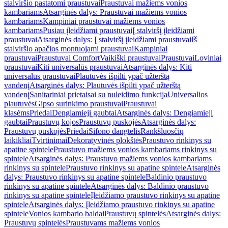
stalviršio pastatomi praustuvai
Praustuvai mažiems vonios
kambariams
Atsarginės dalys: Praustuvai mažiems vonios
kambariams
Kampiniai praustuvai mažiems vonios
kambariams
Pusiau įleidžiami praustuvai
Į stalviršį įleidžiami
praustuvai
Atsarginės dalys: Į stalviršį įleidžiami praustuvai
Iš
stalviršio apačios montuojami praustuvai
Kampiniai
praustuvai
Praustuvai Comfort
Vaikiški praustuvai
Praustuvai
Loviniai
praustuvai
Kiti universalūs praustuvai
Atsarginės dalys: Kiti
universalūs praustuvai
Plautuvės išpilti ypač užterštą
vandenį
Atsarginės dalys: Plautuvės išpilti ypač užterštą
vandenį
Sanitariniai prietaisai su nuleidimo funkcija
Universalios
plautuvės
Gipso surinkimo praustuvai
Praustuvai
klasėms
Priedai
Dengiamieji gaubtai
Atsarginės dalys: Dengiamieji
gaubtai
Praustuvų kojos
Praustuvų puskojės
Atsarginės dalys:
Praustuvų puskojės
Priedai
Sifono dangtelis
Rankšluosčių
laikikliai
Tvirtinimai
Dekoratyvinės plokštės
Praustuvo rinkinys su
apatine spintele
Praustuvo mažiems vonios kambariams rinkinys su
spintele
Atsarginės dalys: Praustuvo mažiems vonios kambariams
rinkinys su spintele
Praustuvo rinkinys su apatine spintele
Atsarginės
dalys: Praustuvo rinkinys su apatine spintele
Baldinio praustuvo
rinkinys su apatine spintele
Atsarginės dalys: Baldinio praustuvo
rinkinys su apatine spintele
Įleidžiamo praustuvo rinkinys su apatine
spintele
Atsarginės dalys: Įleidžiamo praustuvo rinkinys su apatine
spintele
Vonios kambario baldai
Praustuvų spintelės
Atsarginės dalys:
Praustuvų spintelės
Praustuvams mažiems vonios