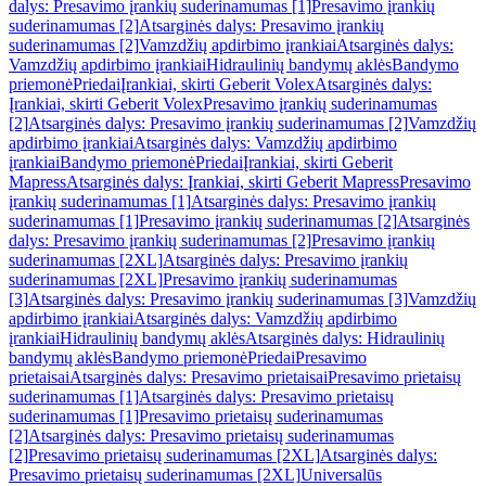
dalys: Presavimo įrankių suderinamumas [1]
Presavimo įrankių
suderinamumas [2]
Atsarginės dalys: Presavimo įrankių
suderinamumas [2]
Vamzdžių apdirbimo įrankiai
Atsarginės dalys:
Vamzdžių apdirbimo įrankiai
Hidraulinių bandymų aklės
Bandymo
priemonė
Priedai
Įrankiai, skirti Geberit Volex
Atsarginės dalys:
Įrankiai, skirti Geberit Volex
Presavimo įrankių suderinamumas
[2]
Atsarginės dalys: Presavimo įrankių suderinamumas [2]
Vamzdžių
apdirbimo įrankiai
Atsarginės dalys: Vamzdžių apdirbimo
įrankiai
Bandymo priemonė
Priedai
Įrankiai, skirti Geberit
Mapress
Atsarginės dalys: Įrankiai, skirti Geberit Mapress
Presavimo
įrankių suderinamumas [1]
Atsarginės dalys: Presavimo įrankių
suderinamumas [1]
Presavimo įrankių suderinamumas [2]
Atsarginės
dalys: Presavimo įrankių suderinamumas [2]
Presavimo įrankių
suderinamumas [2XL]
Atsarginės dalys: Presavimo įrankių
suderinamumas [2XL]
Presavimo įrankių suderinamumas
[3]
Atsarginės dalys: Presavimo įrankių suderinamumas [3]
Vamzdžių
apdirbimo įrankiai
Atsarginės dalys: Vamzdžių apdirbimo
įrankiai
Hidraulinių bandymų aklės
Atsarginės dalys: Hidraulinių
bandymų aklės
Bandymo priemonė
Priedai
Presavimo
prietaisai
Atsarginės dalys: Presavimo prietaisai
Presavimo prietaisų
suderinamumas [1]
Atsarginės dalys: Presavimo prietaisų
suderinamumas [1]
Presavimo prietaisų suderinamumas
[2]
Atsarginės dalys: Presavimo prietaisų suderinamumas
[2]
Presavimo prietaisų suderinamumas [2XL]
Atsarginės dalys:
Presavimo prietaisų suderinamumas [2XL]
Universalūs