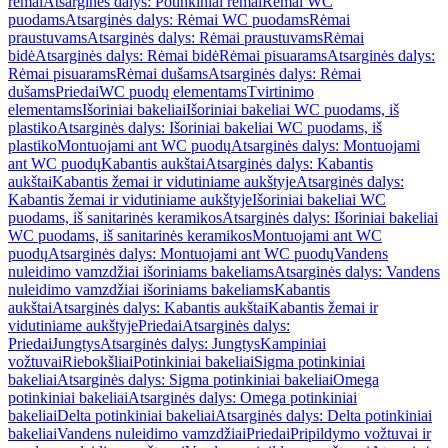
rėmai
Atsarginės dalys: Potinkiniai rėmai
Rėmai WC
puodams
Atsarginės dalys: Rėmai WC puodams
Rėmai
praustuvams
Atsarginės dalys: Rėmai praustuvams
Rėmai
bidė
Atsarginės dalys: Rėmai bidė
Rėmai pisuarams
Atsarginės dalys:
Rėmai pisuarams
Rėmai dušams
Atsarginės dalys: Rėmai
dušams
Priedai
WC puodų elementams
Tvirtinimo
elementams
Išoriniai bakeliai
Išoriniai bakeliai WC puodams, iš
plastiko
Atsarginės dalys: Išoriniai bakeliai WC puodams, iš
plastiko
Montuojami ant WC puodų
Atsarginės dalys: Montuojami
ant WC puodų
Kabantis aukštai
Atsarginės dalys: Kabantis
aukštai
Kabantis žemai ir vidutiniame aukštyje
Atsarginės dalys:
Kabantis žemai ir vidutiniame aukštyje
Išoriniai bakeliai WC
puodams, iš sanitarinės keramikos
Atsarginės dalys: Išoriniai bakeliai
WC puodams, iš sanitarinės keramikos
Montuojami ant WC
puodų
Atsarginės dalys: Montuojami ant WC puodų
Vandens
nuleidimo vamzdžiai išoriniams bakeliams
Atsarginės dalys: Vandens
nuleidimo vamzdžiai išoriniams bakeliams
Kabantis
aukštai
Atsarginės dalys: Kabantis aukštai
Kabantis žemai ir
vidutiniame aukštyje
Priedai
Atsarginės dalys:
Priedai
Jungtys
Atsarginės dalys: Jungtys
Kampiniai
vožtuvai
Riebokšliai
Potinkiniai bakeliai
Sigma potinkiniai
bakeliai
Atsarginės dalys: Sigma potinkiniai bakeliai
Omega
potinkiniai bakeliai
Atsarginės dalys: Omega potinkiniai
bakeliai
Delta potinkiniai bakeliai
Atsarginės dalys: Delta potinkiniai
bakeliai
Vandens nuleidimo vamzdžiai
Priedai
Pripildymo vožtuvai ir