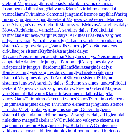
Geberit Mapress anglinis plienas
Sandarikliai vamzdžiams ir
fasoninėms dalims
Dangčiai vamzdžiams
Tvirtinimo elementai
vamzdžiams
Tvirtinimo elementai jungtims
Sistemos tarpikliai
Varžtų
rinkinys jungėmis sujungti
Geberit Mapress varis
Geberit Mapress
varis
Atsarginės dalys: Geberit Mapress varis
Movos
Atsarginės dalys:
Movos
Redukciniai vamzdžiai
Atsarginės dalys: Redukciniai
vamzdžiai
Alkūnės
Atsarginės dalys: Alkūnės
Trišakiai
Atsarginės
dalys: Trišakiai
„Vamzdis vamzdyje“ karšto vandens cirkuliacijos
sistema
Atsarginės dalys: „Vamzdis vamzdyje“ karšto vandens
cirkuliacijos sistema
Kryžmės
Atsarginės dalys:
Kryžmės
Neišardomieji adapteriai
Atsarginės dalys: Neišardomieji
adapteriai
Adapteriai ir jungtys, išardomieji
Atsarginės dalys:
Adapteriai ir jungtys, išardomieji
Kamščiai
Atsarginės dalys:
Kamščiai
Jungtys
Atsarginės dalys: Jungtys
Trišakiai šildymo
sistemai
Atsarginės dalys: Trišakiai šildymo sistemai
Šildymo
sistemos jungtys
Atsarginės dalys: Šildymo sistemos jungtys
Priedai
Geberit Mapress varis
Atsarginės dalys: Priedai Geberit Mapress
varis
Sandarikliai vamzdžiams ir fasoninėms dalims
Dangčiai
vamzdžiams
Tvirtinimo elementai vamzdžiams
Tvirtinimo elementai
jungtims
Atsarginės dalys: Tvirtinimo elementai jungtims
Sistemos
tarpikliai
Varžtų rinkinys jungėmis sujungti
Geberit higienos
sistema
Higieniniai nuleidimo mazgai
Atsarginės dalys: Higieniniai
nuleidimo mazgai
Bakelis ir WC nuleidimo valdymo sistema su
higieniniu plovimu
Atsarginės dalys: Bakelis ir WC nuleidimo
valdymo sistema su higieniniu plovimu
Įmontuojamieji higienos