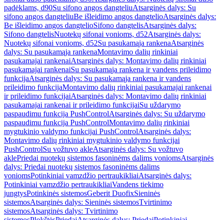
padėklams, d90
Su sifono angos dangteliu
Atsarginės dalys: Su
sifono angos dangteliu
Be išleidimo angos dangtelio
Atsarginės dalys:
Be išleidimo angos dangtelio
Sifono dangtelis
Atsarginės dalys:
Sifono dangtelis
Nuotekų sifonai vonioms, d52
Atsarginės dalys:
Nuotekų sifonai vonioms, d52
Su pasukamąja rankena
Atsarginės
dalys: Su pasukamąja rankena
Montavimo dalių rinkiniai
pasukamajai rankenai
Atsarginės dalys: Montavimo dalių rinkiniai
pasukamajai rankenai
Su pasukamąja rankena ir vandens prileidimo
funkcija
Atsarginės dalys: Su pasukamąja rankena ir vandens
prileidimo funkcija
Montavimo dalių rinkiniai pasukamajai rankenai
ir prileidimo funkcijai
Atsarginės dalys: Montavimo dalių rinkiniai
pasukamajai rankenai ir prileidimo funkcijai
Su uždarymo
paspaudimu funkcija PushControl
Atsarginės dalys: Su uždarymo
paspaudimu funkcija PushControl
Montavimo dalių rinkiniai
mygtukinio valdymo funkcijai PushControl
Atsarginės dalys:
Montavimo dalių rinkiniai mygtukinio valdymo funkcijai
PushControl
Su vožtuvo akle
Atsarginės dalys: Su vožtuvo
akle
Priedai nuotekų sistemos fasoninėms dalims vonioms
Atsarginės
dalys: Priedai nuotekų sistemos fasoninėms dalims
vonioms
Potinkiniai vamzdžio pertraukikliai
Atsarginės dalys:
Potinkiniai vamzdžio pertraukikliai
Vandens tiekimo
jungtys
Potinkinės sistemos
Geberit Duofix
Sieninės
sistemos
Atsarginės dalys: Sieninės sistemos
Tvirtinimo
sistemos
Atsarginės dalys: Tvirtinimo
sistemos
Plokštės
Priedai
Atsarginės dalys: Priedai
Potinkiniai