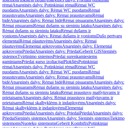
rėmai
Atsarginės dalys: Potinkiniai rėmai
Rėmai WC
puodams
Atsarginės dalys: Rėmai WC puodams
Rėmai
praustuvams
Atsarginės dalys: Rėmai praustuvams
Rėmai
bidė
Atsarginės dalys: Rėmai bidė
Rėmai pisuarams
Atsarginės dalys:
Rėmai pisuarams
Rėmai dušams su sieniniu lataku
Atsarginės dalys:
Rėmai dušams su sieniniu lataku
Rėmai dušams ir
vonioms
Atsarginės dalys: Rėmai dušams ir vonioms
Dušo pertvarų
elementai
Rėmai plautuvėms
Atsarginės dalys: Rėmai
plautuvėms
Elementai apkrovoms
Atsarginės dalys: Elementai
apkrovoms
Priedai
Atsarginės dalys: Priedai
Geberit GIS
Sieninės
sistemos
Tvirtinimo sistemos
Priedai surenkamiesiems
gaminiams
Priedai garso izoliacijai
Plokštės
Potinkiniai
rėmai
Atsarginės dalys: Potinkiniai rėmai
Rėmai WC
puodams
Atsarginės dalys: Rėmai WC puodams
Rėmai
praustuvams
Atsarginės dalys: Rėmai praustuvams
Rėmai
bidė
Atsarginės dalys: Rėmai bidė
Rėmai pisuarams
Atsarginės dalys:
Rėmai pisuarams
Rėmai dušams su sieniniu lataku
Atsarginės dalys:
Rėmai dušams su sieniniu lataku
Rėmai praustuvų maišytuvams ir
prietaisams
Atsarginės dalys: Rėmai praustuvų maišytuvams ir
prietaisams
Rėmai skalbyklėms ir indaplovėms
Atsarginės dalys:
Rėmai skalbyklėms ir indaplovėms
Elementai
apkrovoms
Priedai
Atsarginės dalys: Priedai
Priedai
Atsarginės dalys:
Priedai
Sieninės sistemos
Atsarginės dalys: Sieninės sistemos
Tiekimo
sistemoms
Nuotekų sistemoms
Geberit Kombifix
Potinkiniai