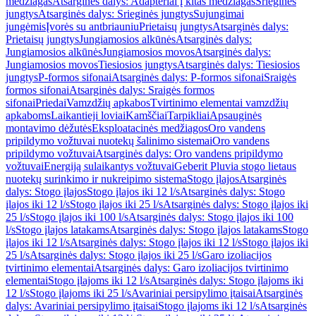
medžiagas
Atsarginės dalys: Adapteriai į kitas medžiagas
Srieginės
jungtys
Atsarginės dalys: Srieginės jungtys
Sujungimai
jungėmis
Įvorės su antbriauniu
Prietaisų jungtys
Atsarginės dalys:
Prietaisų jungtys
Jungiamosios alkūnės
Atsarginės dalys:
Jungiamosios alkūnės
Jungiamosios movos
Atsarginės dalys:
Jungiamosios movos
Tiesiosios jungtys
Atsarginės dalys: Tiesiosios
jungtys
P-formos sifonai
Atsarginės dalys: P-formos sifonai
Sraigės
formos sifonai
Atsarginės dalys: Sraigės formos
sifonai
Priedai
Vamzdžių apkabos
Tvirtinimo elementai vamzdžių
apkaboms
Laikantieji loviai
Kamščiai
Tarpikliai
Apsauginės
montavimo dėžutės
Eksploatacinės medžiagos
Oro vandens
pripildymo vožtuvai nuotekų šalinimo sistemai
Oro vandens
pripildymo vožtuvai
Atsarginės dalys: Oro vandens pripildymo
vožtuvai
Energiją sulaikantys vožtuvai
Geberit Pluvia stogo lietaus
nuotekų surinkimo ir nukreipimo sistema
Stogo įlajos
Atsarginės
dalys: Stogo įlajos
Stogo įlajos iki 12 l/s
Atsarginės dalys: Stogo
įlajos iki 12 l/s
Stogo įlajos iki 25 l/s
Atsarginės dalys: Stogo įlajos iki
25 l/s
Stogo įlajos iki 100 l/s
Atsarginės dalys: Stogo įlajos iki 100
l/s
Stogo įlajos latakams
Atsarginės dalys: Stogo įlajos latakams
Stogo
įlajos iki 12 l/s
Atsarginės dalys: Stogo įlajos iki 12 l/s
Stogo įlajos iki
25 l/s
Atsarginės dalys: Stogo įlajos iki 25 l/s
Garo izoliacijos
tvirtinimo elementai
Atsarginės dalys: Garo izoliacijos tvirtinimo
elementai
Stogo įlajoms iki 12 l/s
Atsarginės dalys: Stogo įlajoms iki
12 l/s
Stogo įlajoms iki 25 l/s
Avariniai persipylimo įtaisai
Atsarginės
dalys: Avariniai persipylimo įtaisai
Stogo įlajoms iki 12 l/s
Atsarginės