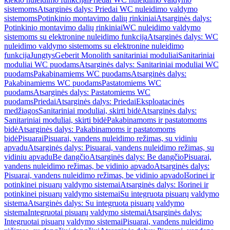
sistemoms
Atsarginės dalys: Priedai WC nuleidimo valdymo
sistemoms
Potinkinio montavimo dalių rinkiniai
Atsarginės dalys:
Potinkinio montavimo dalių rinkiniai
WC nuleidimo valdymo
sistemoms su elektronine nuleidimo funkcija
Atsarginės dalys: WC
nuleidimo valdymo sistemoms su elektronine nuleidimo
funkcija
Jungtys
Geberit Monolith sanitariniai moduliai
Sanitariniai
moduliai WC puodams
Atsarginės dalys: Sanitariniai moduliai WC
puodams
Pakabinamiems WC puodams
Atsarginės dalys:
Pakabinamiems WC puodams
Pastatomiems WC
puodams
Atsarginės dalys: Pastatomiems WC
puodams
Priedai
Atsarginės dalys: Priedai
Eksploatacinės
medžiagos
Sanitariniai moduliai, skirti bidė
Atsarginės dalys:
Sanitariniai moduliai, skirti bidė
Pakabinamoms ir pastatomoms
bidė
Atsarginės dalys: Pakabinamoms ir pastatomoms
bidė
Pisuarai
Pisuarai, vandens nuleidimo režimas, su vidiniu
apvadu
Atsarginės dalys: Pisuarai, vandens nuleidimo režimas, su
vidiniu apvadu
Be dangčio
Atsarginės dalys: Be dangčio
Pisuarai,
vandens nuleidimo režimas, be vidinio apvado
Atsarginės dalys:
Pisuarai, vandens nuleidimo režimas, be vidinio apvado
Išorinei ir
potinkinei pisuarų valdymo sistemai
Atsarginės dalys: Išorinei ir
potinkinei pisuarų valdymo sistemai
Su integruota pisuarų valdymo
sistema
Atsarginės dalys: Su integruota pisuarų valdymo
sistema
Integruotai pisuarų valdymo sistemai
Atsarginės dalys:
Integruotai pisuarų valdymo sistemai
Pisuarai, vandens nuleidimo