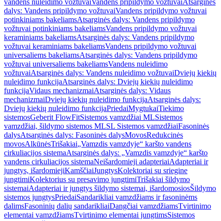
vandens nuleidimo vožtuvai
Vandens pripildymo vožtuvai
Atsarginės
dalys: Vandens pripildymo vožtuvai
Vandens pripildymo vožtuvai
potinkiniams bakeliams
Atsarginės dalys: Vandens pripildymo
vožtuvai potinkiniams bakeliams
Vandens pripildymo vožtuvai
keraminiams bakeliams
Atsarginės dalys: Vandens pripildymo
vožtuvai keraminiams bakeliams
Vandens pripildymo vožtuvai
universaliems bakeliams
Atsarginės dalys: Vandens pripildymo
vožtuvai universaliems bakeliams
Vandens nuleidimo
vožtuvai
Atsarginės dalys: Vandens nuleidimo vožtuvai
Dviejų kiekių
nuleidimo funkcija
Atsarginės dalys: Dviejų kiekių nuleidimo
funkcija
Vidaus mechanizmai
Atsarginės dalys: Vidaus
mechanizmai
Dviejų kiekių nuleidimo funkcija
Atsarginės dalys:
Dviejų kiekių nuleidimo funkcija
Priedai
Mygtukai
Tiekimo
sistemos
Geberit FlowFit
Sistemos vamzdžiai ML
Sistemos
vamzdžiai, šildymo sistemos ML
SL Sistemos vamzdžiai
Fasoninės
dalys
Atsarginės dalys: Fasoninės dalys
Movos
Redukcinės
movos
Alkūnės
Trišakiai
„Vamzdis vamzdyje“ karšto vandens
cirkuliacijos sistema
Atsarginės dalys: „Vamzdis vamzdyje“ karšto
vandens cirkuliacijos sistema
Neišardomieji adapteriai
Adapteriai ir
jungtys, išardomieji
Kamščiai
Jungtys
Kolektoriai su sriegine
jungtimi
Kolektorius su presavimo jungtimi
Trišakiai šildymo
sistemai
Adapteriai ir jungtys šildymo sistemai, išardomosios
Šildymo
sistemos jungtys
Priedai
Sandarikliai vamzdžiams ir fasoninėms
dalims
Fasoninių dalių sandarikliai
Dangčiai vamzdžiams
Tvirtinimo
elementai vamzdžiams
Tvirtinimo elementai jungtims
Sistemos