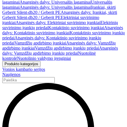
lagaminai
Atsarginės dalys: Universalūs lagaminai
Universalūs
lagaminai
Atsarginės dalys: Universalūs lagaminai
Įrankiai, skirti
Geberit Silent-db20 / Geberit PE
Atsarginės dalys: Įrankiai, skirti
Geberit Silent-db20 / Geberit PE
Elektriniai suvirinimo
įrankiai
Atsarginės dalys: Elektriniai suvirinimo įrankiai
Elektrinių
suvirinimo įrankių priedai
Kontaktinio suvirinimo įrankiai
Atsarginės
dalys: Kontaktinio suvirinimo įrankiai
Kontaktinio suvirinimo įrankių
priedai
Atsarginės dalys: Kontaktinio suvirinimo įrankių
priedai
Vamzdžių apdirbimo įrankiai
Atsarginės dalys: Vamzdžių
apdirbimo įrankiai
Vamzdžių apdirbimo įrankių priedai
Atsarginės
dalys: Vamzdžių apdirbimo įrankių priedai
Nuotolinė
kontrolė
Nuotolinio valdymo įrenginiai
Produkto kategorijos
Vonios kambario serijos
Naujienos