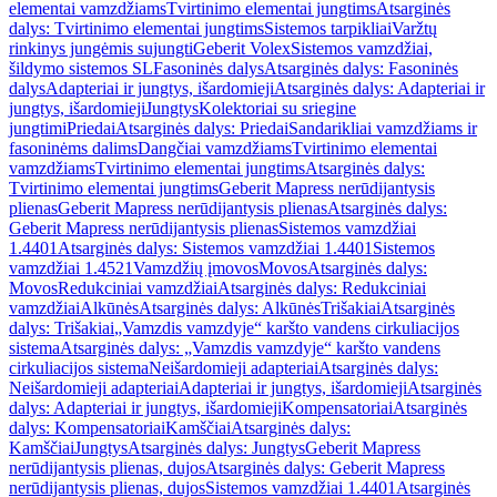
elementai vamzdžiams
Tvirtinimo elementai jungtims
Atsarginės
dalys: Tvirtinimo elementai jungtims
Sistemos tarpikliai
Varžtų
rinkinys jungėmis sujungti
Geberit Volex
Sistemos vamzdžiai,
šildymo sistemos SL
Fasoninės dalys
Atsarginės dalys: Fasoninės
dalys
Adapteriai ir jungtys, išardomieji
Atsarginės dalys: Adapteriai ir
jungtys, išardomieji
Jungtys
Kolektoriai su sriegine
jungtimi
Priedai
Atsarginės dalys: Priedai
Sandarikliai vamzdžiams ir
fasoninėms dalims
Dangčiai vamzdžiams
Tvirtinimo elementai
vamzdžiams
Tvirtinimo elementai jungtims
Atsarginės dalys:
Tvirtinimo elementai jungtims
Geberit Mapress nerūdijantysis
plienas
Geberit Mapress nerūdijantysis plienas
Atsarginės dalys:
Geberit Mapress nerūdijantysis plienas
Sistemos vamzdžiai
1.4401
Atsarginės dalys: Sistemos vamzdžiai 1.4401
Sistemos
vamzdžiai 1.4521
Vamzdžių įmovos
Movos
Atsarginės dalys:
Movos
Redukciniai vamzdžiai
Atsarginės dalys: Redukciniai
vamzdžiai
Alkūnės
Atsarginės dalys: Alkūnės
Trišakiai
Atsarginės
dalys: Trišakiai
„Vamzdis vamzdyje“ karšto vandens cirkuliacijos
sistema
Atsarginės dalys: „Vamzdis vamzdyje“ karšto vandens
cirkuliacijos sistema
Neišardomieji adapteriai
Atsarginės dalys:
Neišardomieji adapteriai
Adapteriai ir jungtys, išardomieji
Atsarginės
dalys: Adapteriai ir jungtys, išardomieji
Kompensatoriai
Atsarginės
dalys: Kompensatoriai
Kamščiai
Atsarginės dalys:
Kamščiai
Jungtys
Atsarginės dalys: Jungtys
Geberit Mapress
nerūdijantysis plienas, dujos
Atsarginės dalys: Geberit Mapress
nerūdijantysis plienas, dujos
Sistemos vamzdžiai 1.4401
Atsarginės