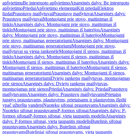
apšvietimu
Be integruoto apšvietimo
Atsarginės dalys: Be integruoto
apšvietimo
Priedai
Apšvietimo elementai
Kiti priedai
Elektros
lizdai
Praustuvų maišytuvai
Praustuvų maišytuvai
Atsarginės dalys:
Praustuvų maišytuvai
Montuojami prie stovo, maitinimas iš
tinklo
Atsarginės dalys: Montuojami prie stovo, maitinimas iš
tinklo
Montuojami prie stovo, maitinimas iš baterijos
Atsarginės
dalys: Montuojami prie stovo, maitinimas iš baterijos
Montuojami
prie stovo, maitinamas generatoriumi
Atsarginės dalys: Montuojami
prie stovo, maitinamas generatoriumi
Montuojami prie stovo,
maišytuvai su viena rankenėle
Montuojami iš sienos, maitinimas iš
tinklo
Atsarginės dalys: Montuojami iš sienos, maitinimas iš
tinklo
Montuojami iš sienos, maitinimas iš baterijos
Atsarginės dalys:
Montuojami iš sienos, maitinimas iš baterijos
Montuojami iš sienos,
maitinamas generatoriumi
Atsarginės dalys: Montuojami iš sienos,
maitinamas generatoriumi
Dviejų rankenų maišytuvas, montuojamas
prie sienos
Atsarginės dalys: Dviejų rankenų maišytuvas,
montuojamas prie sienos
Priedai
Atsarginės dalys: Priedai
Praustuvų
maišytuvams
Atsarginės dalys: Praustuvų maišytuvams
Prietaisų
jungtys praustuvams, plautuvėms, prietaisams ir plautuvėms išpilti
ypač užterštą vandenį
Nuotekų sifonai praustuvams
Atsarginės dalys:
Nuotekų sifonai praustuvams
P-formos sifonai
Atsarginės dalys: P-
formos sifonai
P-formos sifonai, vietą taupantis modelis
Atsarginės
dalys: P-formos sifonai, vietą taupantis modelis
Butelinis sifonai
praustuvams
Atsarginės dalys: Butelinis sifonai
praustuvams
Buteliniai sifonai praustuvams, vietą taupantis