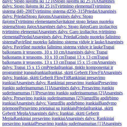
dalys: Stogo įlajoms iki 12 l/s
Stogo įlajoms iki 25 l/s
Atsarginės
dalys: Stogo įlajoms iki 25 l/s
Tvirtinimo elementai
Tvirtinimo
sistema d40–200
Tvirtinimo sistema d250–315
Priedai
Atsarginės
dalys: Priedai
Stogo įlajoms
Atsarginės dalys: Stogo
įlajoms
Tvirtinimo elementams
Savitakinė stogo lietaus nuotekų
sistema
Stogo įlajos
Atsarginės dalys: Stogo įlajos
Garo izoliacijos
tvirtinimo elementai
Atsarginės dalys: Garo izoliacijos tvirtinimo
elementai
Priedai
Atsarginės dalys: Priedai
Grindų nuotekų šalinimo
sistema
Paviršinė nuotekų šalinimo sistema viduje ir lauke
Atsarginės
dalys: Paviršinė nuotekų šalinimo sistema viduje ir lauke
Trapai
balkonams ir terasoms, 10 x 10 cm
Atsarginės dalys: Trapai
balkonams ir terasoms, 10 x 10 cm
Trapai 13 x 13 cm
Trapai
balkonams ir terasoms, 13 x 13 cm
Trapai 15 x 15 cm
Atsarginės
dalys: Trapai 15 x 15 cm
Priedai
Įrankiai, tinklo komponentai ir
programinė įranga
Įrankiai
Įrankiai, skirti Geberit FlowFit
Atsarginės
dalys: Įrankiai, skirti Geberit FlowFit
Rankiniai presavimo
įrankiai
Atsarginės dalys: Rankiniai presavimo įrankiai
Presavimo
įrankių suderinamumas [1]
Atsarginės dalys: Presavimo įrankių
suderinamumas [1]
Presavimo įrankių suderinamumas [2]
Atsarginės
dalys: Presavimo įrankių suderinamumas [2]
Vamzdžių apdirbimo
įrankiai
Atsarginės dalys: Vamzdžių apdirbimo įrankiai
Bandymo
priemonė
Presavimo prietaisai su įrankiais
Priedai
Įrankiai, skirti
Geberit Mepla
Atsarginės dalys: Įrankiai, skirti Geberit
Mepla
Rankiniai presavimo įrankiai
Atsarginės dalys: Rankiniai
presavimo įrankiai
Presavimo įrankių suderinamumas [1]
Atsarginės