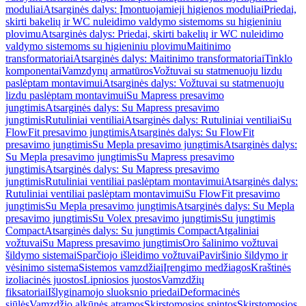
moduliai
Atsarginės dalys: Įmontuojamieji higienos moduliai
Priedai,
skirti bakelių ir WC nuleidimo valdymo sistemoms su higieniniu
plovimu
Atsarginės dalys: Priedai, skirti bakelių ir WC nuleidimo
valdymo sistemoms su higieniniu plovimu
Maitinimo
transformatoriai
Atsarginės dalys: Maitinimo transformatoriai
Tinklo
komponentai
Vamzdynų armatūros
Vožtuvai su statmenuoju lizdu
paslėptam montavimui
Atsarginės dalys: Vožtuvai su statmenuoju
lizdu paslėptam montavimui
Su Mapress presavimo
jungtimis
Atsarginės dalys: Su Mapress presavimo
jungtimis
Rutuliniai ventiliai
Atsarginės dalys: Rutuliniai ventiliai
Su
FlowFit presavimo jungtimis
Atsarginės dalys: Su FlowFit
presavimo jungtimis
Su Mepla presavimo jungtimis
Atsarginės dalys:
Su Mepla presavimo jungtimis
Su Mapress presavimo
jungtimis
Atsarginės dalys: Su Mapress presavimo
jungtimis
Rutuliniai ventiliai paslėptam montavimui
Atsarginės dalys:
Rutuliniai ventiliai paslėptam montavimui
Su FlowFit presavimo
jungtimis
Su Mepla presavimo jungtimis
Atsarginės dalys: Su Mepla
presavimo jungtimis
Su Volex presavimo jungtimis
Su jungtimis
Compact
Atsarginės dalys: Su jungtimis Compact
Atgaliniai
vožtuvai
Su Mapress presavimo jungtimis
Oro šalinimo vožtuvai
šildymo sistemai
Sparčiojo išleidimo vožtuvai
Paviršinio šildymo ir
vėsinimo sistema
Sistemos vamzdžiai
Įrengimo medžiagos
Kraštinės
izoliacinės juostos
Lipniosios juostos
Vamzdžių
fiksatoriai
Išlyginamojo sluoksnio priedai
Deformacinės
siūlės
Vamzdžio alkūnės atramos
Skirstomosios spintos
Skirstomosios