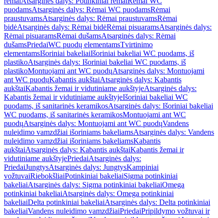
rėmai
Atsarginės dalys: Potinkiniai rėmai
Rėmai WC
puodams
Atsarginės dalys: Rėmai WC puodams
Rėmai
praustuvams
Atsarginės dalys: Rėmai praustuvams
Rėmai
bidė
Atsarginės dalys: Rėmai bidė
Rėmai pisuarams
Atsarginės dalys:
Rėmai pisuarams
Rėmai dušams
Atsarginės dalys: Rėmai
dušams
Priedai
WC puodų elementams
Tvirtinimo
elementams
Išoriniai bakeliai
Išoriniai bakeliai WC puodams, iš
plastiko
Atsarginės dalys: Išoriniai bakeliai WC puodams, iš
plastiko
Montuojami ant WC puodų
Atsarginės dalys: Montuojami
ant WC puodų
Kabantis aukštai
Atsarginės dalys: Kabantis
aukštai
Kabantis žemai ir vidutiniame aukštyje
Atsarginės dalys:
Kabantis žemai ir vidutiniame aukštyje
Išoriniai bakeliai WC
puodams, iš sanitarinės keramikos
Atsarginės dalys: Išoriniai bakeliai
WC puodams, iš sanitarinės keramikos
Montuojami ant WC
puodų
Atsarginės dalys: Montuojami ant WC puodų
Vandens
nuleidimo vamzdžiai išoriniams bakeliams
Atsarginės dalys: Vandens
nuleidimo vamzdžiai išoriniams bakeliams
Kabantis
aukštai
Atsarginės dalys: Kabantis aukštai
Kabantis žemai ir
vidutiniame aukštyje
Priedai
Atsarginės dalys:
Priedai
Jungtys
Atsarginės dalys: Jungtys
Kampiniai
vožtuvai
Riebokšliai
Potinkiniai bakeliai
Sigma potinkiniai
bakeliai
Atsarginės dalys: Sigma potinkiniai bakeliai
Omega
potinkiniai bakeliai
Atsarginės dalys: Omega potinkiniai
bakeliai
Delta potinkiniai bakeliai
Atsarginės dalys: Delta potinkiniai
bakeliai
Vandens nuleidimo vamzdžiai
Priedai
Pripildymo vožtuvai ir