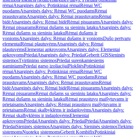
rėmai
Atsarginės dalys: Potinkiniai rėmai
Rėmai WC
puodams
Atsarginės dalys: Rėmai WC puodams
Rėmai
praustuvams
Atsarginės dalys: Rėmai praustuvams
Rėmai
bidė
Atsarginės dalys: Rėmai bidė
Rėmai pisuarams
Atsarginės dalys:
Rėmai pisuarams
Rėmai dušams su sieniniu lataku
Atsarginės dalys:
Rėmai dušams su sieniniu lataku
Rėmai dušams ir
vonioms
Atsarginės dalys: Rėmai dušams ir vonioms
Dušo pertvarų
elementai
Rėmai plautuvėms
Atsarginės dalys: Rėmai
plautuvėms
Elementai apkrovoms
Atsarginės dalys: Elementai
apkrovoms
Priedai
Atsarginės dalys: Priedai
Geberit GIS
Sieninės
sistemos
Tvirtinimo sistemos
Priedai surenkamiesiems
gaminiams
Priedai garso izoliacijai
Plokštės
Potinkiniai
rėmai
Atsarginės dalys: Potinkiniai rėmai
Rėmai WC
puodams
Atsarginės dalys: Rėmai WC puodams
Rėmai
praustuvams
Atsarginės dalys: Rėmai praustuvams
Rėmai
bidė
Atsarginės dalys: Rėmai bidė
Rėmai pisuarams
Atsarginės dalys:
Rėmai pisuarams
Rėmai dušams su sieniniu lataku
Atsarginės dalys:
Rėmai dušams su sieniniu lataku
Rėmai praustuvų maišytuvams ir
prietaisams
Atsarginės dalys: Rėmai praustuvų maišytuvams ir
prietaisams
Rėmai skalbyklėms ir indaplovėms
Atsarginės dalys:
Rėmai skalbyklėms ir indaplovėms
Elementai
apkrovoms
Priedai
Atsarginės dalys: Priedai
Priedai
Atsarginės dalys:
Priedai
Sieninės sistemos
Atsarginės dalys: Sieninės sistemos
Tiekimo
sistemoms
Nuotekų sistemoms
Geberit Kombifix
Potinkiniai