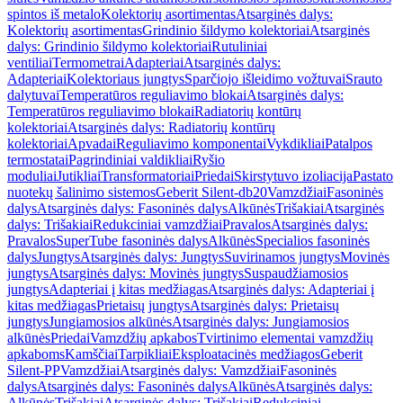
spintos iš metalo
Kolektorių asortimentas
Atsarginės dalys:
Kolektorių asortimentas
Grindinio šildymo kolektoriai
Atsarginės
dalys: Grindinio šildymo kolektoriai
Rutuliniai
ventiliai
Termometrai
Adapteriai
Atsarginės dalys:
Adapteriai
Kolektoriaus jungtys
Sparčiojo išleidimo vožtuvai
Srauto
dalytuvai
Temperatūros reguliavimo blokai
Atsarginės dalys:
Temperatūros reguliavimo blokai
Radiatorių kontūrų
kolektoriai
Atsarginės dalys: Radiatorių kontūrų
kolektoriai
Apvadai
Reguliavimo komponentai
Vykdikliai
Patalpos
termostatai
Pagrindiniai valdikliai
Ryšio
moduliai
Jutikliai
Transformatoriai
Priedai
Skirstytuvo izoliacija
Pastato
nuotekų šalinimo sistemos
Geberit Silent-db20
Vamzdžiai
Fasoninės
dalys
Atsarginės dalys: Fasoninės dalys
Alkūnės
Trišakiai
Atsarginės
dalys: Trišakiai
Redukciniai vamzdžiai
Pravalos
Atsarginės dalys:
Pravalos
SuperTube fasoninės dalys
Alkūnės
Specialios fasoninės
dalys
Jungtys
Atsarginės dalys: Jungtys
Suvirinamos jungtys
Movinės
jungtys
Atsarginės dalys: Movinės jungtys
Suspaudžiamosios
jungtys
Adapteriai į kitas medžiagas
Atsarginės dalys: Adapteriai į
kitas medžiagas
Prietaisų jungtys
Atsarginės dalys: Prietaisų
jungtys
Jungiamosios alkūnės
Atsarginės dalys: Jungiamosios
alkūnės
Priedai
Vamzdžių apkabos
Tvirtinimo elementai vamzdžių
apkaboms
Kamščiai
Tarpikliai
Eksploatacinės medžiagos
Geberit
Silent-PP
Vamzdžiai
Atsarginės dalys: Vamzdžiai
Fasoninės
dalys
Atsarginės dalys: Fasoninės dalys
Alkūnės
Atsarginės dalys:
Alkūnės
Trišakiai
Atsarginės dalys: Trišakiai
Redukciniai