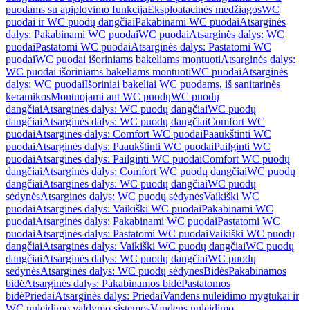
puodams su apiplovimo funkcija
Eksploatacinės medžiagos
WC
puodai ir WC puodų dangčiai
Pakabinami WC puodai
Atsarginės
dalys: Pakabinami WC puodai
WC puodai
Atsarginės dalys: WC
puodai
Pastatomi WC puodai
Atsarginės dalys: Pastatomi WC
puodai
WC puodai išoriniams bakeliams montuoti
Atsarginės dalys:
WC puodai išoriniams bakeliams montuoti
WC puodai
Atsarginės
dalys: WC puodai
Išoriniai bakeliai WC puodams, iš sanitarinės
keramikos
Montuojami ant WC puodų
WC puodų
dangčiai
Atsarginės dalys: WC puodų dangčiai
WC puodų
dangčiai
Atsarginės dalys: WC puodų dangčiai
Comfort WC
puodai
Atsarginės dalys: Comfort WC puodai
Paaukštinti WC
puodai
Atsarginės dalys: Paaukštinti WC puodai
Pailginti WC
puodai
Atsarginės dalys: Pailginti WC puodai
Comfort WC puodų
dangčiai
Atsarginės dalys: Comfort WC puodų dangčiai
WC puodų
dangčiai
Atsarginės dalys: WC puodų dangčiai
WC puodų
sėdynės
Atsarginės dalys: WC puodų sėdynės
Vaikiški WC
puodai
Atsarginės dalys: Vaikiški WC puodai
Pakabinami WC
puodai
Atsarginės dalys: Pakabinami WC puodai
Pastatomi WC
puodai
Atsarginės dalys: Pastatomi WC puodai
Vaikiški WC puodų
dangčiai
Atsarginės dalys: Vaikiški WC puodų dangčiai
WC puodų
dangčiai
Atsarginės dalys: WC puodų dangčiai
WC puodų
sėdynės
Atsarginės dalys: WC puodų sėdynės
Bidės
Pakabinamos
bidė
Atsarginės dalys: Pakabinamos bidė
Pastatomos
bidė
Priedai
Atsarginės dalys: Priedai
Vandens nuleidimo mygtukai ir
WC nuleidimo valdymo sistemos
Vandens nuleidimo