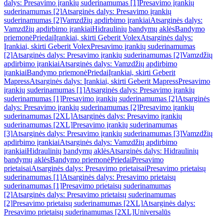
dalys: Presavimo įrankių suderinamumas [1]
Presavimo įrankių
suderinamumas [2]
Atsarginės dalys: Presavimo įrankių
suderinamumas [2]
Vamzdžių apdirbimo įrankiai
Atsarginės dalys:
Vamzdžių apdirbimo įrankiai
Hidraulinių bandymų aklės
Bandymo
priemonė
Priedai
Įrankiai, skirti Geberit Volex
Atsarginės dalys:
Įrankiai, skirti Geberit Volex
Presavimo įrankių suderinamumas
[2]
Atsarginės dalys: Presavimo įrankių suderinamumas [2]
Vamzdžių
apdirbimo įrankiai
Atsarginės dalys: Vamzdžių apdirbimo
įrankiai
Bandymo priemonė
Priedai
Įrankiai, skirti Geberit
Mapress
Atsarginės dalys: Įrankiai, skirti Geberit Mapress
Presavimo
įrankių suderinamumas [1]
Atsarginės dalys: Presavimo įrankių
suderinamumas [1]
Presavimo įrankių suderinamumas [2]
Atsarginės
dalys: Presavimo įrankių suderinamumas [2]
Presavimo įrankių
suderinamumas [2XL]
Atsarginės dalys: Presavimo įrankių
suderinamumas [2XL]
Presavimo įrankių suderinamumas
[3]
Atsarginės dalys: Presavimo įrankių suderinamumas [3]
Vamzdžių
apdirbimo įrankiai
Atsarginės dalys: Vamzdžių apdirbimo
įrankiai
Hidraulinių bandymų aklės
Atsarginės dalys: Hidraulinių
bandymų aklės
Bandymo priemonė
Priedai
Presavimo
prietaisai
Atsarginės dalys: Presavimo prietaisai
Presavimo prietaisų
suderinamumas [1]
Atsarginės dalys: Presavimo prietaisų
suderinamumas [1]
Presavimo prietaisų suderinamumas
[2]
Atsarginės dalys: Presavimo prietaisų suderinamumas
[2]
Presavimo prietaisų suderinamumas [2XL]
Atsarginės dalys:
Presavimo prietaisų suderinamumas [2XL]
Universalūs