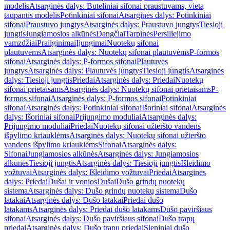
modelis
Atsarginės dalys: Buteliniai sifonai praustuvams, vietą
taupantis modelis
Potinkiniai sifonai
Atsarginės dalys: Potinkiniai
sifonai
Praustuvo jungtys
Atsarginės dalys: Praustuvo jungtys
Tiesioji
jungtis
Jungiamosios alkūnės
Dangčiai
Tarpinės
Persiliejimo
vamzdžiai
Prailginimai
Įjungimai
Nuotekų sifonai
plautuvėms
Atsarginės dalys: Nuotekų sifonai plautuvėms
P-formos
sifonai
Atsarginės dalys: P-formos sifonai
Plautuvės
jungtys
Atsarginės dalys: Plautuvės jungtys
Tiesioji jungtis
Atsarginės
dalys: Tiesioji jungtis
Priedai
Atsarginės dalys: Priedai
Nuotekų
sifonai prietaisams
Atsarginės dalys: Nuotekų sifonai prietaisams
P-
formos sifonai
Atsarginės dalys: P-formos sifonai
Potinkiniai
sifonai
Atsarginės dalys: Potinkiniai sifonai
Išoriniai sifonai
Atsarginės
dalys: Išoriniai sifonai
Prijungimo moduliai
Atsarginės dalys:
Prijungimo moduliai
Priedai
Nuotekų sifonai užteršto vandens
išpylimo kriauklėms
Atsarginės dalys: Nuotekų sifonai užteršto
vandens išpylimo kriauklėms
Sifonai
Atsarginės dalys:
Sifonai
Jungiamosios alkūnės
Atsarginės dalys: Jungiamosios
alkūnės
Tiesioji jungtis
Atsarginės dalys: Tiesioji jungtis
Išleidimo
vožtuvai
Atsarginės dalys: Išleidimo vožtuvai
Priedai
Atsarginės
dalys: Priedai
Dušai ir vonios
Dušai
Dušo grindų nuotekų
sistema
Atsarginės dalys: Dušo grindų nuotekų sistema
Dušo
latakai
Atsarginės dalys: Dušo latakai
Priedai dušo
latakams
Atsarginės dalys: Priedai dušo latakams
Dušo paviršiaus
sifonai
Atsarginės dalys: Dušo paviršiaus sifonai
Dušo trapų
priedai
Atsarginės dalys: Dušo trapų priedai
Sieniniai dušo