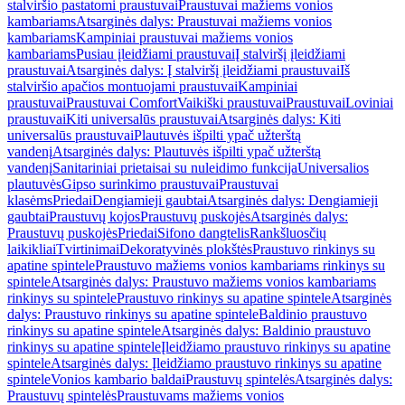
stalviršio pastatomi praustuvai
Praustuvai mažiems vonios
kambariams
Atsarginės dalys: Praustuvai mažiems vonios
kambariams
Kampiniai praustuvai mažiems vonios
kambariams
Pusiau įleidžiami praustuvai
Į stalviršį įleidžiami
praustuvai
Atsarginės dalys: Į stalviršį įleidžiami praustuvai
Iš
stalviršio apačios montuojami praustuvai
Kampiniai
praustuvai
Praustuvai Comfort
Vaikiški praustuvai
Praustuvai
Loviniai
praustuvai
Kiti universalūs praustuvai
Atsarginės dalys: Kiti
universalūs praustuvai
Plautuvės išpilti ypač užterštą
vandenį
Atsarginės dalys: Plautuvės išpilti ypač užterštą
vandenį
Sanitariniai prietaisai su nuleidimo funkcija
Universalios
plautuvės
Gipso surinkimo praustuvai
Praustuvai
klasėms
Priedai
Dengiamieji gaubtai
Atsarginės dalys: Dengiamieji
gaubtai
Praustuvų kojos
Praustuvų puskojės
Atsarginės dalys:
Praustuvų puskojės
Priedai
Sifono dangtelis
Rankšluosčių
laikikliai
Tvirtinimai
Dekoratyvinės plokštės
Praustuvo rinkinys su
apatine spintele
Praustuvo mažiems vonios kambariams rinkinys su
spintele
Atsarginės dalys: Praustuvo mažiems vonios kambariams
rinkinys su spintele
Praustuvo rinkinys su apatine spintele
Atsarginės
dalys: Praustuvo rinkinys su apatine spintele
Baldinio praustuvo
rinkinys su apatine spintele
Atsarginės dalys: Baldinio praustuvo
rinkinys su apatine spintele
Įleidžiamo praustuvo rinkinys su apatine
spintele
Atsarginės dalys: Įleidžiamo praustuvo rinkinys su apatine
spintele
Vonios kambario baldai
Praustuvų spintelės
Atsarginės dalys:
Praustuvų spintelės
Praustuvams mažiems vonios