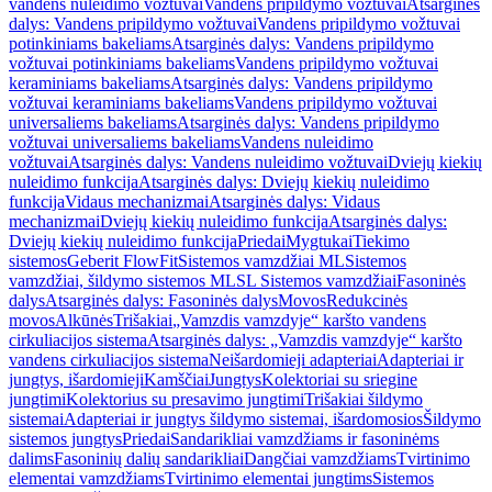
vandens nuleidimo vožtuvai
Vandens pripildymo vožtuvai
Atsarginės
dalys: Vandens pripildymo vožtuvai
Vandens pripildymo vožtuvai
potinkiniams bakeliams
Atsarginės dalys: Vandens pripildymo
vožtuvai potinkiniams bakeliams
Vandens pripildymo vožtuvai
keraminiams bakeliams
Atsarginės dalys: Vandens pripildymo
vožtuvai keraminiams bakeliams
Vandens pripildymo vožtuvai
universaliems bakeliams
Atsarginės dalys: Vandens pripildymo
vožtuvai universaliems bakeliams
Vandens nuleidimo
vožtuvai
Atsarginės dalys: Vandens nuleidimo vožtuvai
Dviejų kiekių
nuleidimo funkcija
Atsarginės dalys: Dviejų kiekių nuleidimo
funkcija
Vidaus mechanizmai
Atsarginės dalys: Vidaus
mechanizmai
Dviejų kiekių nuleidimo funkcija
Atsarginės dalys:
Dviejų kiekių nuleidimo funkcija
Priedai
Mygtukai
Tiekimo
sistemos
Geberit FlowFit
Sistemos vamzdžiai ML
Sistemos
vamzdžiai, šildymo sistemos ML
SL Sistemos vamzdžiai
Fasoninės
dalys
Atsarginės dalys: Fasoninės dalys
Movos
Redukcinės
movos
Alkūnės
Trišakiai
„Vamzdis vamzdyje“ karšto vandens
cirkuliacijos sistema
Atsarginės dalys: „Vamzdis vamzdyje“ karšto
vandens cirkuliacijos sistema
Neišardomieji adapteriai
Adapteriai ir
jungtys, išardomieji
Kamščiai
Jungtys
Kolektoriai su sriegine
jungtimi
Kolektorius su presavimo jungtimi
Trišakiai šildymo
sistemai
Adapteriai ir jungtys šildymo sistemai, išardomosios
Šildymo
sistemos jungtys
Priedai
Sandarikliai vamzdžiams ir fasoninėms
dalims
Fasoninių dalių sandarikliai
Dangčiai vamzdžiams
Tvirtinimo
elementai vamzdžiams
Tvirtinimo elementai jungtims
Sistemos