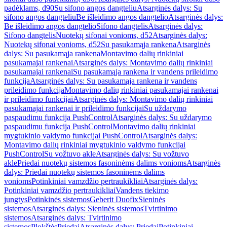
padėklams, d90
Su sifono angos dangteliu
Atsarginės dalys: Su
sifono angos dangteliu
Be išleidimo angos dangtelio
Atsarginės dalys:
Be išleidimo angos dangtelio
Sifono dangtelis
Atsarginės dalys:
Sifono dangtelis
Nuotekų sifonai vonioms, d52
Atsarginės dalys:
Nuotekų sifonai vonioms, d52
Su pasukamąja rankena
Atsarginės
dalys: Su pasukamąja rankena
Montavimo dalių rinkiniai
pasukamajai rankenai
Atsarginės dalys: Montavimo dalių rinkiniai
pasukamajai rankenai
Su pasukamąja rankena ir vandens prileidimo
funkcija
Atsarginės dalys: Su pasukamąja rankena ir vandens
prileidimo funkcija
Montavimo dalių rinkiniai pasukamajai rankenai
ir prileidimo funkcijai
Atsarginės dalys: Montavimo dalių rinkiniai
pasukamajai rankenai ir prileidimo funkcijai
Su uždarymo
paspaudimu funkcija PushControl
Atsarginės dalys: Su uždarymo
paspaudimu funkcija PushControl
Montavimo dalių rinkiniai
mygtukinio valdymo funkcijai PushControl
Atsarginės dalys:
Montavimo dalių rinkiniai mygtukinio valdymo funkcijai
PushControl
Su vožtuvo akle
Atsarginės dalys: Su vožtuvo
akle
Priedai nuotekų sistemos fasoninėms dalims vonioms
Atsarginės
dalys: Priedai nuotekų sistemos fasoninėms dalims
vonioms
Potinkiniai vamzdžio pertraukikliai
Atsarginės dalys:
Potinkiniai vamzdžio pertraukikliai
Vandens tiekimo
jungtys
Potinkinės sistemos
Geberit Duofix
Sieninės
sistemos
Atsarginės dalys: Sieninės sistemos
Tvirtinimo
sistemos
Atsarginės dalys: Tvirtinimo
sistemos
Plokštės
Priedai
Atsarginės dalys: Priedai
Potinkiniai