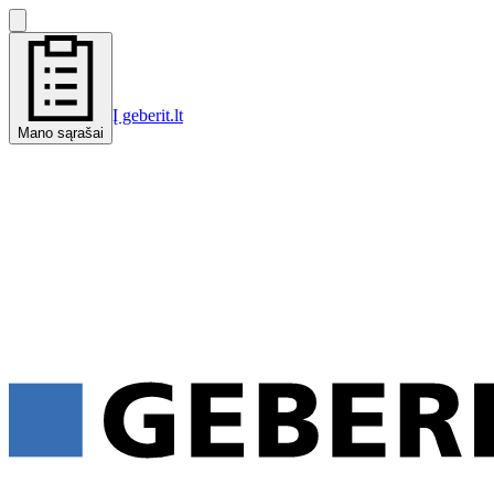
Į geberit.lt
Mano sąrašai