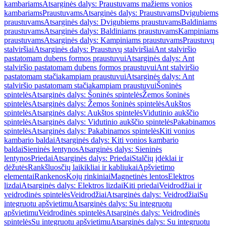
kambariams
Atsarginės dalys: Praustuvams mažiems vonios
kambariams
Praustuvams
Atsarginės dalys: Praustuvams
Dvigubiems
praustuvams
Atsarginės dalys: Dvigubiems praustuvams
Baldiniams
praustuvams
Atsarginės dalys: Baldiniams praustuvams
Kampiniams
praustuvams
Atsarginės dalys: Kampiniams praustuvams
Praustuvų
stalviršiai
Atsarginės dalys: Praustuvų stalviršiai
Ant stalviršio
pastatomam dubens formos praustuvui
Atsarginės dalys: Ant
stalviršio pastatomam dubens formos praustuvui
Ant stalviršio
pastatomam stačiakampiam praustuvui
Atsarginės dalys: Ant
stalviršio pastatomam stačiakampiam praustuvui
Šoninės
spintelės
Atsarginės dalys: Šoninės spintelės
Žemos šoninės
spintelės
Atsarginės dalys: Žemos šoninės spintelės
Aukštos
spintelės
Atsarginės dalys: Aukštos spintelės
Vidutinio aukščio
spintelės
Atsarginės dalys: Vidutinio aukščio spintelės
Pakabinamos
spintelės
Atsarginės dalys: Pakabinamos spintelės
Kiti vonios
kambario baldai
Atsarginės dalys: Kiti vonios kambario
baldai
Sieninės lentynos
Atsarginės dalys: Sieninės
lentynos
Priedai
Atsarginės dalys: Priedai
Stalčių įdėklai ir
dėžutės
Rankšluosčių laikikliai ir kabliukai
Apšvietimo
elementai
Rankenos
Kojų rinkiniai
Magnetinės lentos
Elektros
lizdai
Atsarginės dalys: Elektros lizdai
Kiti priedai
Veidrodžiai ir
veidrodinės spintelės
Veidrodžiai
Atsarginės dalys: Veidrodžiai
Su
integruotu apšvietimu
Atsarginės dalys: Su integruotu
apšvietimu
Veidrodinės spintelės
Atsarginės dalys: Veidrodinės
spintelės
Su integruotu apšvietimu
Atsarginės dalys: Su integruotu