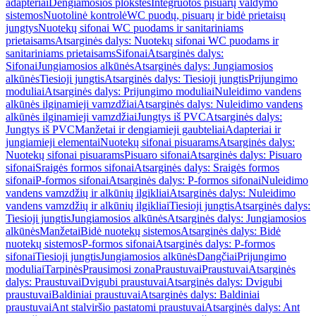
adapteriai
Dengiamosios plokštės
Integruotos pisuarų valdymo
sistemos
Nuotolinė kontrolė
WC puodų, pisuarų ir bidė prietaisų
jungtys
Nuotekų sifonai WC puodams ir sanitariniams
prietaisams
Atsarginės dalys: Nuotekų sifonai WC puodams ir
sanitariniams prietaisams
Sifonai
Atsarginės dalys:
Sifonai
Jungiamosios alkūnės
Atsarginės dalys: Jungiamosios
alkūnės
Tiesioji jungtis
Atsarginės dalys: Tiesioji jungtis
Prijungimo
moduliai
Atsarginės dalys: Prijungimo moduliai
Nuleidimo vandens
alkūnės ilginamieji vamzdžiai
Atsarginės dalys: Nuleidimo vandens
alkūnės ilginamieji vamzdžiai
Jungtys iš PVC
Atsarginės dalys:
Jungtys iš PVC
Manžetai ir dengiamieji gaubteliai
Adapteriai ir
jungiamieji elementai
Nuotekų sifonai pisuarams
Atsarginės dalys:
Nuotekų sifonai pisuarams
Pisuaro sifonai
Atsarginės dalys: Pisuaro
sifonai
Sraigės formos sifonai
Atsarginės dalys: Sraigės formos
sifonai
P-formos sifonai
Atsarginės dalys: P-formos sifonai
Nuleidimo
vandens vamzdžių ir alkūnių ilgikliai
Atsarginės dalys: Nuleidimo
vandens vamzdžių ir alkūnių ilgikliai
Tiesioji jungtis
Atsarginės dalys:
Tiesioji jungtis
Jungiamosios alkūnės
Atsarginės dalys: Jungiamosios
alkūnės
Manžetai
Bidė nuotekų sistemos
Atsarginės dalys: Bidė
nuotekų sistemos
P-formos sifonai
Atsarginės dalys: P-formos
sifonai
Tiesioji jungtis
Jungiamosios alkūnės
Dangčiai
Prijungimo
moduliai
Tarpinės
Prausimosi zona
Praustuvai
Praustuvai
Atsarginės
dalys: Praustuvai
Dvigubi praustuvai
Atsarginės dalys: Dvigubi
praustuvai
Baldiniai praustuvai
Atsarginės dalys: Baldiniai
praustuvai
Ant stalviršio pastatomi praustuvai
Atsarginės dalys: Ant