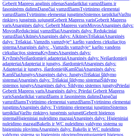
Geberit Mapress anglinis plienas
Sandarikliai vamzdžiams ir
fasoninėms dalims
Dangčiai vamzdžiams
Tvirtinimo elementai
vamzdžiams
Tvirtinimo elementai jungtims
Sistemos tarpikliai
Varžtų
rinkinys jungėmis sujungti
Geberit Mapress varis
Geberit Mapress
varis
Atsarginės dalys: Geberit Mapress varis
Movos
Atsarginės dalys:
Movos
Redukciniai vamzdžiai
Atsarginės dalys: Redukciniai
vamzdžiai
Alkūnės
Atsarginės dalys: Alkūnės
Trišakiai
Atsarginės
dalys: Trišakiai
„Vamzdis vamzdyje“ karšto vandens cirkuliacijos
sistema
Atsarginės dalys: „Vamzdis vamzdyje“ karšto vandens
cirkuliacijos sistema
Kryžmės
Atsarginės dalys:
Kryžmės
Neišardomieji adapteriai
Atsarginės dalys: Neišardomieji
adapteriai
Adapteriai ir jungtys, išardomieji
Atsarginės dalys:
Adapteriai ir jungtys, išardomieji
Kamščiai
Atsarginės dalys:
Kamščiai
Jungtys
Atsarginės dalys: Jungtys
Trišakiai šildymo
sistemai
Atsarginės dalys: Trišakiai šildymo sistemai
Šildymo
sistemos jungtys
Atsarginės dalys: Šildymo sistemos jungtys
Priedai
Geberit Mapress varis
Atsarginės dalys: Priedai Geberit Mapress
varis
Sandarikliai vamzdžiams ir fasoninėms dalims
Dangčiai
vamzdžiams
Tvirtinimo elementai vamzdžiams
Tvirtinimo elementai
jungtims
Atsarginės dalys: Tvirtinimo elementai jungtims
Sistemos
tarpikliai
Varžtų rinkinys jungėmis sujungti
Geberit higienos
sistema
Higieniniai nuleidimo mazgai
Atsarginės dalys: Higieniniai
nuleidimo mazgai
Bakelis ir WC nuleidimo valdymo sistema su
higieniniu plovimu
Atsarginės dalys: Bakelis ir WC nuleidimo
valdymo sistema su higieniniu plovimu
Įmontuojamieji higienos