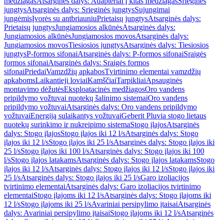
medžiagas
Atsarginės dalys: Adapteriai į kitas medžiagas
Srieginės
jungtys
Atsarginės dalys: Srieginės jungtys
Sujungimai
jungėmis
Įvorės su antbriauniu
Prietaisų jungtys
Atsarginės dalys:
Prietaisų jungtys
Jungiamosios alkūnės
Atsarginės dalys:
Jungiamosios alkūnės
Jungiamosios movos
Atsarginės dalys:
Jungiamosios movos
Tiesiosios jungtys
Atsarginės dalys: Tiesiosios
jungtys
P-formos sifonai
Atsarginės dalys: P-formos sifonai
Sraigės
formos sifonai
Atsarginės dalys: Sraigės formos
sifonai
Priedai
Vamzdžių apkabos
Tvirtinimo elementai vamzdžių
apkaboms
Laikantieji loviai
Kamščiai
Tarpikliai
Apsauginės
montavimo dėžutės
Eksploatacinės medžiagos
Oro vandens
pripildymo vožtuvai nuotekų šalinimo sistemai
Oro vandens
pripildymo vožtuvai
Atsarginės dalys: Oro vandens pripildymo
vožtuvai
Energiją sulaikantys vožtuvai
Geberit Pluvia stogo lietaus
nuotekų surinkimo ir nukreipimo sistema
Stogo įlajos
Atsarginės
dalys: Stogo įlajos
Stogo įlajos iki 12 l/s
Atsarginės dalys: Stogo
įlajos iki 12 l/s
Stogo įlajos iki 25 l/s
Atsarginės dalys: Stogo įlajos iki
25 l/s
Stogo įlajos iki 100 l/s
Atsarginės dalys: Stogo įlajos iki 100
l/s
Stogo įlajos latakams
Atsarginės dalys: Stogo įlajos latakams
Stogo
įlajos iki 12 l/s
Atsarginės dalys: Stogo įlajos iki 12 l/s
Stogo įlajos iki
25 l/s
Atsarginės dalys: Stogo įlajos iki 25 l/s
Garo izoliacijos
tvirtinimo elementai
Atsarginės dalys: Garo izoliacijos tvirtinimo
elementai
Stogo įlajoms iki 12 l/s
Atsarginės dalys: Stogo įlajoms iki
12 l/s
Stogo įlajoms iki 25 l/s
Avariniai persipylimo įtaisai
Atsarginės
dalys: Avariniai persipylimo įtaisai
Stogo įlajoms iki 12 l/s
Atsarginės