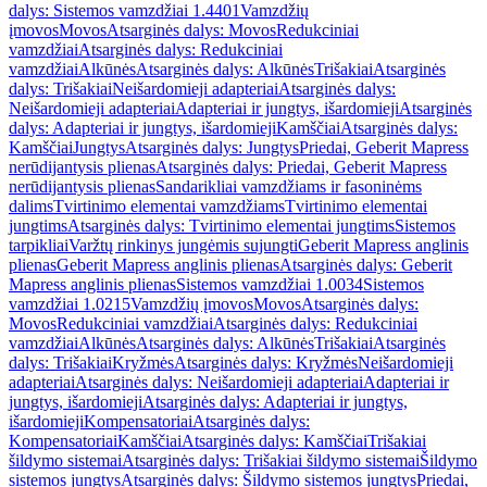
dalys: Sistemos vamzdžiai 1.4401
Vamzdžių
įmovos
Movos
Atsarginės dalys: Movos
Redukciniai
vamzdžiai
Atsarginės dalys: Redukciniai
vamzdžiai
Alkūnės
Atsarginės dalys: Alkūnės
Trišakiai
Atsarginės
dalys: Trišakiai
Neišardomieji adapteriai
Atsarginės dalys:
Neišardomieji adapteriai
Adapteriai ir jungtys, išardomieji
Atsarginės
dalys: Adapteriai ir jungtys, išardomieji
Kamščiai
Atsarginės dalys:
Kamščiai
Jungtys
Atsarginės dalys: Jungtys
Priedai, Geberit Mapress
nerūdijantysis plienas
Atsarginės dalys: Priedai, Geberit Mapress
nerūdijantysis plienas
Sandarikliai vamzdžiams ir fasoninėms
dalims
Tvirtinimo elementai vamzdžiams
Tvirtinimo elementai
jungtims
Atsarginės dalys: Tvirtinimo elementai jungtims
Sistemos
tarpikliai
Varžtų rinkinys jungėmis sujungti
Geberit Mapress anglinis
plienas
Geberit Mapress anglinis plienas
Atsarginės dalys: Geberit
Mapress anglinis plienas
Sistemos vamzdžiai 1.0034
Sistemos
vamzdžiai 1.0215
Vamzdžių įmovos
Movos
Atsarginės dalys:
Movos
Redukciniai vamzdžiai
Atsarginės dalys: Redukciniai
vamzdžiai
Alkūnės
Atsarginės dalys: Alkūnės
Trišakiai
Atsarginės
dalys: Trišakiai
Kryžmės
Atsarginės dalys: Kryžmės
Neišardomieji
adapteriai
Atsarginės dalys: Neišardomieji adapteriai
Adapteriai ir
jungtys, išardomieji
Atsarginės dalys: Adapteriai ir jungtys,
išardomieji
Kompensatoriai
Atsarginės dalys:
Kompensatoriai
Kamščiai
Atsarginės dalys: Kamščiai
Trišakiai
šildymo sistemai
Atsarginės dalys: Trišakiai šildymo sistemai
Šildymo
sistemos jungtys
Atsarginės dalys: Šildymo sistemos jungtys
Priedai,