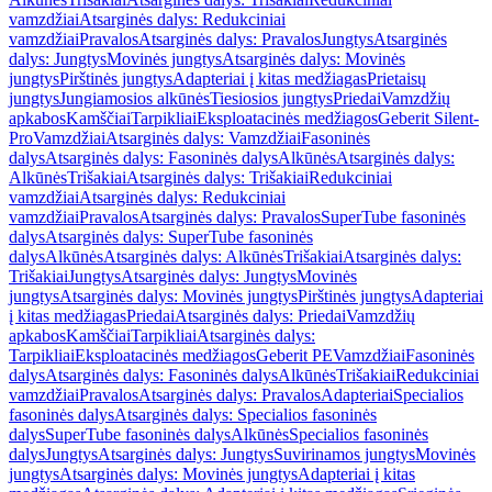
vamzdžiai
Atsarginės dalys: Redukciniai
vamzdžiai
Pravalos
Atsarginės dalys: Pravalos
Jungtys
Atsarginės
dalys: Jungtys
Movinės jungtys
Atsarginės dalys: Movinės
jungtys
Pirštinės jungtys
Adapteriai į kitas medžiagas
Prietaisų
jungtys
Jungiamosios alkūnės
Tiesiosios jungtys
Priedai
Vamzdžių
apkabos
Kamščiai
Tarpikliai
Eksploatacinės medžiagos
Geberit Silent-
Pro
Vamzdžiai
Atsarginės dalys: Vamzdžiai
Fasoninės
dalys
Atsarginės dalys: Fasoninės dalys
Alkūnės
Atsarginės dalys:
Alkūnės
Trišakiai
Atsarginės dalys: Trišakiai
Redukciniai
vamzdžiai
Atsarginės dalys: Redukciniai
vamzdžiai
Pravalos
Atsarginės dalys: Pravalos
SuperTube fasoninės
dalys
Atsarginės dalys: SuperTube fasoninės
dalys
Alkūnės
Atsarginės dalys: Alkūnės
Trišakiai
Atsarginės dalys:
Trišakiai
Jungtys
Atsarginės dalys: Jungtys
Movinės
jungtys
Atsarginės dalys: Movinės jungtys
Pirštinės jungtys
Adapteriai
į kitas medžiagas
Priedai
Atsarginės dalys: Priedai
Vamzdžių
apkabos
Kamščiai
Tarpikliai
Atsarginės dalys:
Tarpikliai
Eksploatacinės medžiagos
Geberit PE
Vamzdžiai
Fasoninės
dalys
Atsarginės dalys: Fasoninės dalys
Alkūnės
Trišakiai
Redukciniai
vamzdžiai
Pravalos
Atsarginės dalys: Pravalos
Adapteriai
Specialios
fasoninės dalys
Atsarginės dalys: Specialios fasoninės
dalys
SuperTube fasoninės dalys
Alkūnės
Specialios fasoninės
dalys
Jungtys
Atsarginės dalys: Jungtys
Suvirinamos jungtys
Movinės
jungtys
Atsarginės dalys: Movinės jungtys
Adapteriai į kitas