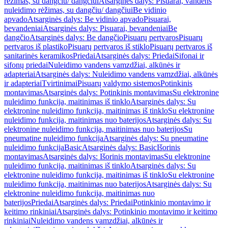
rėžimas, su dangčiu/ dangčiui
Atsarginės dalys: Pisuarai, vandens
nuleidimo rėžimas, su dangčiu/ dangčiui
Be vidinio
apvado
Atsarginės dalys: Be vidinio apvado
Pisuarai,
bevandeniai
Atsarginės dalys: Pisuarai, bevandeniai
Be
dangčio
Atsarginės dalys: Be dangčio
Pisuarų pertvaros
Pisuarų
pertvaros iš plastiko
Pisuarų pertvaros iš stiklo
Pisuarų pertvaros iš
sanitarinės keramikos
Priedai
Atsarginės dalys: Priedai
Sifonai ir
sifonų priedai
Nuleidimo vandens vamzdžiai, alkūnės ir
adapteriai
Atsarginės dalys: Nuleidimo vandens vamzdžiai, alkūnės
ir adapteriai
Tvirtinimai
Pisuarų valdymo sistemos
Potinkinis
montavimas
Atsarginės dalys: Potinkinis montavimas
Su elektronine
nuleidimo funkcija, maitinimas iš tinklo
Atsarginės dalys: Su
elektronine nuleidimo funkcija, maitinimas iš tinklo
Su elektronine
nuleidimo funkcija, maitinimas nuo baterijos
Atsarginės dalys: Su
elektronine nuleidimo funkcija, maitinimas nuo baterijos
Su
pneumatine nuleidimo funkcija
Atsarginės dalys: Su pneumatine
nuleidimo funkcija
Basic
Atsarginės dalys: Basic
Išorinis
montavimas
Atsarginės dalys: Išorinis montavimas
Su elektronine
nuleidimo funkcija, maitinimas iš tinklo
Atsarginės dalys: Su
elektronine nuleidimo funkcija, maitinimas iš tinklo
Su elektronine
nuleidimo funkcija, maitinimas nuo baterijos
Atsarginės dalys: Su
elektronine nuleidimo funkcija, maitinimas nuo
baterijos
Priedai
Atsarginės dalys: Priedai
Potinkinio montavimo ir
keitimo rinkiniai
Atsarginės dalys: Potinkinio montavimo ir keitimo
rinkiniai
Nuleidimo vandens vamzdžiai, alkūnės ir