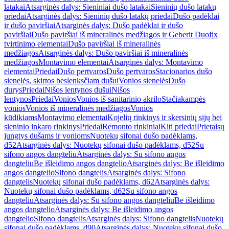
latakai
Atsarginės dalys: Sieniniai dušo latakai
Sieninių dušo latakų
priedai
Atsarginės dalys: Sieninių dušo latakų priedai
Dušo padėklai
ir dušo paviršiai
Atsarginės dalys: Dušo padėklai ir dušo
paviršiai
Dušo paviršiai iš mineralinės medžiagos ir Geberit Duofix
tvirtinimo elementai
Dušo paviršiai iš mineralinės
medžiagos
Atsarginės dalys: Dušo paviršiai iš mineralinės
medžiagos
Montavimo elementai
Atsarginės dalys: Montavimo
elementai
Priedai
Dušo pertvaros
Dušo pertvaros
Stacionarios dušo
sienelės, skirtos beslenksčiam dušui
Vonios sienelės
Dušo
durys
Priedai
Nišos lentynos dušui
Nišos
lentynos
Priedai
Vonios
Vonios iš sanitarinio akrilo
Stačiakampės
vonios
Vonios iš mineralinės medžiagos
Vonios
kūdikiams
Montavimo elementai
Kojelių rinkinys ir skersinių sijų bei
sieninio inkaro rinkinys
Priedai
Remonto rinkiniai
Kiti priedai
Prietaisų
jungtys dušams ir vonioms
Nuotekų sifonai dušo padėklams,
d52
Atsarginės dalys: Nuotekų sifonai dušo padėklams, d52
Su
sifono angos dangteliu
Atsarginės dalys: Su sifono angos
dangteliu
Be išleidimo angos dangtelio
Atsarginės dalys: Be išleidimo
angos dangtelio
Sifono dangtelis
Atsarginės dalys: Sifono
dangtelis
Nuotekų sifonai dušo padėklams, d62
Atsarginės dalys:
Nuotekų sifonai dušo padėklams, d62
Su sifono angos
dangteliu
Atsarginės dalys: Su sifono angos dangteliu
Be išleidimo
angos dangtelio
Atsarginės dalys: Be išleidimo angos
dangtelio
Sifono dangtelis
Atsarginės dalys: Sifono dangtelis
Nuotekų
sifonai dušo padėklams, d90
Atsarginės dalys: Nuotekų sifonai dušo