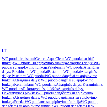
LT
WC puodai ir pisuarai
Geberit AquaClean WC puodai su bidė
funkcija
WC puodai su apiplovimo funkcija
Atsarginės dalys: WC
puodai su apiplovimo funkcija
Pakabinami WC puodai
Atsarginės
dalys: Pakabinami WC puodai
Pastatomi WC puodai
Atsarginės
dalys: Pastatomi WC puodai
WC puodo dangčiai su apiplovimo
funkcija
Atsarginės dalys: WC puodo dangčiai su apiplovimo
funkcija
Keraminiams WC puodams
Atsarginės dalys: Keraminiams
WC puodams
Dekoratyvinės plokštės
Atsarginės dalys:
Dekoratyvinės plokštės
WC puodų dangčiams su apiplovimo
funkcija
Atsarginės dalys: WC puodų dangčiams su apiplovimo
funkcija
Priedai
WC puodams su apiplovimo funkcija
WC puodų
dangčiams su apiplovimo funkcija
WC puodų dangčiams ir WC