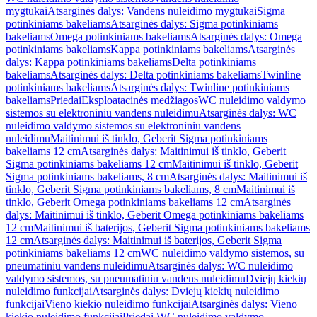
mygtukai
Atsarginės dalys: Vandens nuleidimo mygtukai
Sigma
potinkiniams bakeliams
Atsarginės dalys: Sigma potinkiniams
bakeliams
Omega potinkiniams bakeliams
Atsarginės dalys: Omega
potinkiniams bakeliams
Kappa potinkiniams bakeliams
Atsarginės
dalys: Kappa potinkiniams bakeliams
Delta potinkiniams
bakeliams
Atsarginės dalys: Delta potinkiniams bakeliams
Twinline
potinkiniams bakeliams
Atsarginės dalys: Twinline potinkiniams
bakeliams
Priedai
Eksploatacinės medžiagos
WC nuleidimo valdymo
sistemos su elektroniniu vandens nuleidimu
Atsarginės dalys: WC
nuleidimo valdymo sistemos su elektroniniu vandens
nuleidimu
Maitinimui iš tinklo, Geberit Sigma potinkiniams
bakeliams 12 cm
Atsarginės dalys: Maitinimui iš tinklo, Geberit
Sigma potinkiniams bakeliams 12 cm
Maitinimui iš tinklo, Geberit
Sigma potinkiniams bakeliams, 8 cm
Atsarginės dalys: Maitinimui iš
tinklo, Geberit Sigma potinkiniams bakeliams, 8 cm
Maitinimui iš
tinklo, Geberit Omega potinkiniams bakeliams 12 cm
Atsarginės
dalys: Maitinimui iš tinklo, Geberit Omega potinkiniams bakeliams
12 cm
Maitinimui iš baterijos, Geberit Sigma potinkiniams bakeliams
12 cm
Atsarginės dalys: Maitinimui iš baterijos, Geberit Sigma
potinkiniams bakeliams 12 cm
WC nuleidimo valdymo sistemos, su
pneumatiniu vandens nuleidimu
Atsarginės dalys: WC nuleidimo
valdymo sistemos, su pneumatiniu vandens nuleidimu
Dviejų kiekių
nuleidimo funkcijai
Atsarginės dalys: Dviejų kiekių nuleidimo
funkcijai
Vieno kiekio nuleidimo funkcijai
Atsarginės dalys: Vieno
kiekio nuleidimo funkcijai
Priedai WC nuleidimo valdymo