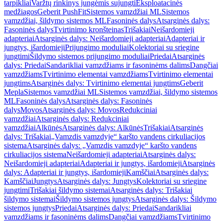
tarpikliai
Varžtų rinkinys jungėmis sujungti
Eksploatacinės
medžiagos
Geberit PushFit
Sistemos vamzdžiai ML
Sistemos
vamzdžiai, šildymo sistemos ML
Fasoninės dalys
Atsarginės dalys:
Fasoninės dalys
Tvirtinimo kronšteinas
Trišakiai
Neišardomieji
adapteriai
Atsarginės dalys: Neišardomieji adapteriai
Adapteriai ir
jungtys, išardomieji
Prijungimo moduliai
Kolektoriai su sriegine
jungtimi
Šildymo sistemos prijungimo moduliai
Priedai
Atsarginės
dalys: Priedai
Sandarikliai vamzdžiams ir fasoninėms dalims
Dangčiai
vamzdžiams
Tvirtinimo elementai vamzdžiams
Tvirtinimo elementai
jungtims
Atsarginės dalys: Tvirtinimo elementai jungtims
Geberit
Mepla
Sistemos vamzdžiai ML
Sistemos vamzdžiai, šildymo sistemos
ML
Fasoninės dalys
Atsarginės dalys: Fasoninės
dalys
Movos
Atsarginės dalys: Movos
Redukciniai
vamzdžiai
Atsarginės dalys: Redukciniai
vamzdžiai
Alkūnės
Atsarginės dalys: Alkūnės
Trišakiai
Atsarginės
dalys: Trišakiai
„Vamzdis vamzdyje“ karšto vandens cirkuliacijos
sistema
Atsarginės dalys: „Vamzdis vamzdyje“ karšto vandens
cirkuliacijos sistema
Neišardomieji adapteriai
Atsarginės dalys:
Neišardomieji adapteriai
Adapteriai ir jungtys, išardomieji
Atsarginės
dalys: Adapteriai ir jungtys, išardomieji
Kamščiai
Atsarginės dalys:
Kamščiai
Jungtys
Atsarginės dalys: Jungtys
Kolektoriai su sriegine
jungtimi
Trišakiai šildymo sistemai
Atsarginės dalys: Trišakiai
šildymo sistemai
Šildymo sistemos jungtys
Atsarginės dalys: Šildymo
sistemos jungtys
Priedai
Atsarginės dalys: Priedai
Sandarikliai
vamzdžiams ir fasoninėms dalims
Dangčiai vamzdžiams
Tvirtinimo