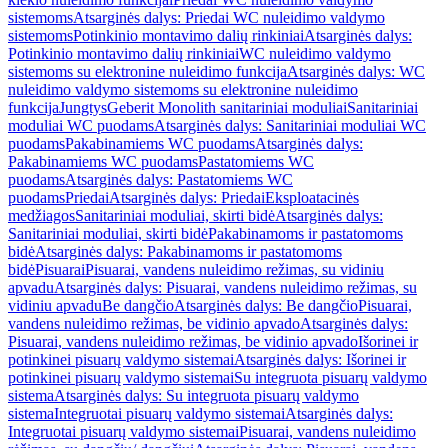
sistemoms
Atsarginės dalys: Priedai WC nuleidimo valdymo
sistemoms
Potinkinio montavimo dalių rinkiniai
Atsarginės dalys:
Potinkinio montavimo dalių rinkiniai
WC nuleidimo valdymo
sistemoms su elektronine nuleidimo funkcija
Atsarginės dalys: WC
nuleidimo valdymo sistemoms su elektronine nuleidimo
funkcija
Jungtys
Geberit Monolith sanitariniai moduliai
Sanitariniai
moduliai WC puodams
Atsarginės dalys: Sanitariniai moduliai WC
puodams
Pakabinamiems WC puodams
Atsarginės dalys:
Pakabinamiems WC puodams
Pastatomiems WC
puodams
Atsarginės dalys: Pastatomiems WC
puodams
Priedai
Atsarginės dalys: Priedai
Eksploatacinės
medžiagos
Sanitariniai moduliai, skirti bidė
Atsarginės dalys:
Sanitariniai moduliai, skirti bidė
Pakabinamoms ir pastatomoms
bidė
Atsarginės dalys: Pakabinamoms ir pastatomoms
bidė
Pisuarai
Pisuarai, vandens nuleidimo režimas, su vidiniu
apvadu
Atsarginės dalys: Pisuarai, vandens nuleidimo režimas, su
vidiniu apvadu
Be dangčio
Atsarginės dalys: Be dangčio
Pisuarai,
vandens nuleidimo režimas, be vidinio apvado
Atsarginės dalys:
Pisuarai, vandens nuleidimo režimas, be vidinio apvado
Išorinei ir
potinkinei pisuarų valdymo sistemai
Atsarginės dalys: Išorinei ir
potinkinei pisuarų valdymo sistemai
Su integruota pisuarų valdymo
sistema
Atsarginės dalys: Su integruota pisuarų valdymo
sistema
Integruotai pisuarų valdymo sistemai
Atsarginės dalys:
Integruotai pisuarų valdymo sistemai
Pisuarai, vandens nuleidimo