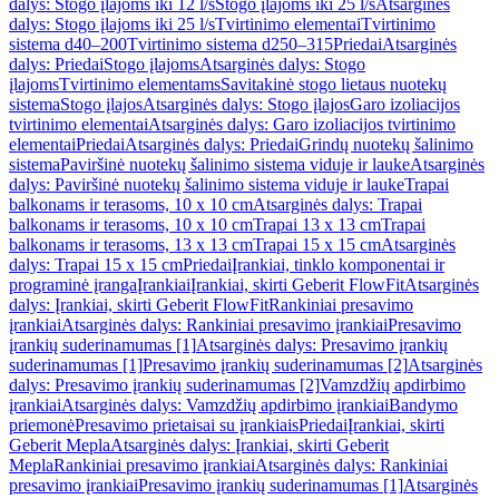
dalys: Stogo įlajoms iki 12 l/s
Stogo įlajoms iki 25 l/s
Atsarginės
dalys: Stogo įlajoms iki 25 l/s
Tvirtinimo elementai
Tvirtinimo
sistema d40–200
Tvirtinimo sistema d250–315
Priedai
Atsarginės
dalys: Priedai
Stogo įlajoms
Atsarginės dalys: Stogo
įlajoms
Tvirtinimo elementams
Savitakinė stogo lietaus nuotekų
sistema
Stogo įlajos
Atsarginės dalys: Stogo įlajos
Garo izoliacijos
tvirtinimo elementai
Atsarginės dalys: Garo izoliacijos tvirtinimo
elementai
Priedai
Atsarginės dalys: Priedai
Grindų nuotekų šalinimo
sistema
Paviršinė nuotekų šalinimo sistema viduje ir lauke
Atsarginės
dalys: Paviršinė nuotekų šalinimo sistema viduje ir lauke
Trapai
balkonams ir terasoms, 10 x 10 cm
Atsarginės dalys: Trapai
balkonams ir terasoms, 10 x 10 cm
Trapai 13 x 13 cm
Trapai
balkonams ir terasoms, 13 x 13 cm
Trapai 15 x 15 cm
Atsarginės
dalys: Trapai 15 x 15 cm
Priedai
Įrankiai, tinklo komponentai ir
programinė įranga
Įrankiai
Įrankiai, skirti Geberit FlowFit
Atsarginės
dalys: Įrankiai, skirti Geberit FlowFit
Rankiniai presavimo
įrankiai
Atsarginės dalys: Rankiniai presavimo įrankiai
Presavimo
įrankių suderinamumas [1]
Atsarginės dalys: Presavimo įrankių
suderinamumas [1]
Presavimo įrankių suderinamumas [2]
Atsarginės
dalys: Presavimo įrankių suderinamumas [2]
Vamzdžių apdirbimo
įrankiai
Atsarginės dalys: Vamzdžių apdirbimo įrankiai
Bandymo
priemonė
Presavimo prietaisai su įrankiais
Priedai
Įrankiai, skirti
Geberit Mepla
Atsarginės dalys: Įrankiai, skirti Geberit
Mepla
Rankiniai presavimo įrankiai
Atsarginės dalys: Rankiniai
presavimo įrankiai
Presavimo įrankių suderinamumas [1]
Atsarginės