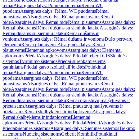
rėmai
Atsarginės dalys: Potinkiniai rėmai
Rėmai WC
puodams
Atsarginės dalys: Rėmai WC puodams
Rėmai
praustuvams
Atsarginės dalys: Rėmai praustuvams
Rėmai
bidė
Atsarginės dalys: Rėmai bidė
Rėmai pisuarams
Atsarginės dalys:
Rėmai pisuarams
Rėmai dušams su sieniniu lataku
Atsarginės dalys:
Rėmai dušams su sieniniu lataku
Rėmai dušams ir
vonioms
Atsarginės dalys: Rėmai dušams ir vonioms
Dušo pertvarų
elementai
Rėmai plautuvėms
Atsarginės dalys: Rėmai
plautuvėms
Elementai apkrovoms
Atsarginės dalys: Elementai
apkrovoms
Priedai
Atsarginės dalys: Priedai
Geberit GIS
Sieninės
sistemos
Tvirtinimo sistemos
Priedai surenkamiesiems
gaminiams
Priedai garso izoliacijai
Plokštės
Potinkiniai
rėmai
Atsarginės dalys: Potinkiniai rėmai
Rėmai WC
puodams
Atsarginės dalys: Rėmai WC puodams
Rėmai
praustuvams
Atsarginės dalys: Rėmai praustuvams
Rėmai
bidė
Atsarginės dalys: Rėmai bidė
Rėmai pisuarams
Atsarginės dalys:
Rėmai pisuarams
Rėmai dušams su sieniniu lataku
Atsarginės dalys:
Rėmai dušams su sieniniu lataku
Rėmai praustuvų maišytuvams ir
prietaisams
Atsarginės dalys: Rėmai praustuvų maišytuvams ir
prietaisams
Rėmai skalbyklėms ir indaplovėms
Atsarginės dalys:
Rėmai skalbyklėms ir indaplovėms
Elementai
apkrovoms
Priedai
Atsarginės dalys: Priedai
Priedai
Atsarginės dalys:
Priedai
Sieninės sistemos
Atsarginės dalys: Sieninės sistemos
Tiekimo
sistemoms
Nuotekų sistemoms
Geberit Kombifix
Potinkiniai