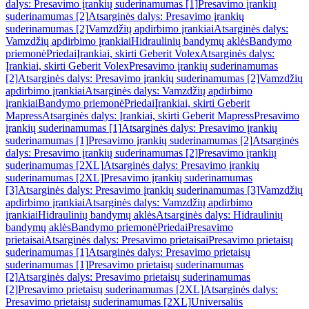
dalys: Presavimo įrankių suderinamumas [1]
Presavimo įrankių
suderinamumas [2]
Atsarginės dalys: Presavimo įrankių
suderinamumas [2]
Vamzdžių apdirbimo įrankiai
Atsarginės dalys:
Vamzdžių apdirbimo įrankiai
Hidraulinių bandymų aklės
Bandymo
priemonė
Priedai
Įrankiai, skirti Geberit Volex
Atsarginės dalys:
Įrankiai, skirti Geberit Volex
Presavimo įrankių suderinamumas
[2]
Atsarginės dalys: Presavimo įrankių suderinamumas [2]
Vamzdžių
apdirbimo įrankiai
Atsarginės dalys: Vamzdžių apdirbimo
įrankiai
Bandymo priemonė
Priedai
Įrankiai, skirti Geberit
Mapress
Atsarginės dalys: Įrankiai, skirti Geberit Mapress
Presavimo
įrankių suderinamumas [1]
Atsarginės dalys: Presavimo įrankių
suderinamumas [1]
Presavimo įrankių suderinamumas [2]
Atsarginės
dalys: Presavimo įrankių suderinamumas [2]
Presavimo įrankių
suderinamumas [2XL]
Atsarginės dalys: Presavimo įrankių
suderinamumas [2XL]
Presavimo įrankių suderinamumas
[3]
Atsarginės dalys: Presavimo įrankių suderinamumas [3]
Vamzdžių
apdirbimo įrankiai
Atsarginės dalys: Vamzdžių apdirbimo
įrankiai
Hidraulinių bandymų aklės
Atsarginės dalys: Hidraulinių
bandymų aklės
Bandymo priemonė
Priedai
Presavimo
prietaisai
Atsarginės dalys: Presavimo prietaisai
Presavimo prietaisų
suderinamumas [1]
Atsarginės dalys: Presavimo prietaisų
suderinamumas [1]
Presavimo prietaisų suderinamumas
[2]
Atsarginės dalys: Presavimo prietaisų suderinamumas
[2]
Presavimo prietaisų suderinamumas [2XL]
Atsarginės dalys:
Presavimo prietaisų suderinamumas [2XL]
Universalūs