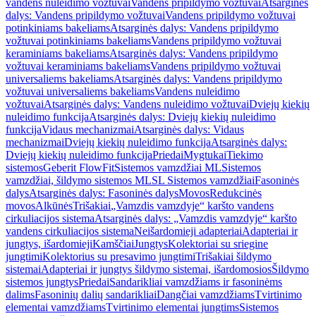
vandens nuleidimo vožtuvai
Vandens pripildymo vožtuvai
Atsarginės
dalys: Vandens pripildymo vožtuvai
Vandens pripildymo vožtuvai
potinkiniams bakeliams
Atsarginės dalys: Vandens pripildymo
vožtuvai potinkiniams bakeliams
Vandens pripildymo vožtuvai
keraminiams bakeliams
Atsarginės dalys: Vandens pripildymo
vožtuvai keraminiams bakeliams
Vandens pripildymo vožtuvai
universaliems bakeliams
Atsarginės dalys: Vandens pripildymo
vožtuvai universaliems bakeliams
Vandens nuleidimo
vožtuvai
Atsarginės dalys: Vandens nuleidimo vožtuvai
Dviejų kiekių
nuleidimo funkcija
Atsarginės dalys: Dviejų kiekių nuleidimo
funkcija
Vidaus mechanizmai
Atsarginės dalys: Vidaus
mechanizmai
Dviejų kiekių nuleidimo funkcija
Atsarginės dalys:
Dviejų kiekių nuleidimo funkcija
Priedai
Mygtukai
Tiekimo
sistemos
Geberit FlowFit
Sistemos vamzdžiai ML
Sistemos
vamzdžiai, šildymo sistemos ML
SL Sistemos vamzdžiai
Fasoninės
dalys
Atsarginės dalys: Fasoninės dalys
Movos
Redukcinės
movos
Alkūnės
Trišakiai
„Vamzdis vamzdyje“ karšto vandens
cirkuliacijos sistema
Atsarginės dalys: „Vamzdis vamzdyje“ karšto
vandens cirkuliacijos sistema
Neišardomieji adapteriai
Adapteriai ir
jungtys, išardomieji
Kamščiai
Jungtys
Kolektoriai su sriegine
jungtimi
Kolektorius su presavimo jungtimi
Trišakiai šildymo
sistemai
Adapteriai ir jungtys šildymo sistemai, išardomosios
Šildymo
sistemos jungtys
Priedai
Sandarikliai vamzdžiams ir fasoninėms
dalims
Fasoninių dalių sandarikliai
Dangčiai vamzdžiams
Tvirtinimo
elementai vamzdžiams
Tvirtinimo elementai jungtims
Sistemos