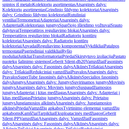
spintos iš metalo
Kolektorių asortimentas
Atsarginės dalys:
Kolektorių asortimentas
Grindinio šildymo kolektoriai
Atsarginės
dalys: Grindinio šildymo kolektoriai
Rutuliniai
ventiliai
Termometrai
Adapteriai
Atsarginės dalys:
Adapteriai
Kolektoriaus jungtys
Sparčiojo išleidimo vožtuvai
Srauto
dalytuvai
Temperatūros reguliavimo blokai
Atsarginės dalys:
Temperatūros reguliavimo blokai
Radiatorių kontūrų
kolektoriai
Atsarginės dalys: Radiatorių kontūrų
kolektoriai
Apvadai
Reguliavimo komponentai
Vykdikliai
Patalpos
termostatai
Pagrindiniai valdikliai
Ryšio
moduliai
Jutikliai
Transformatoriai
Priedai
Skirstytuvo izoliacija
Pastato
nuotekų šalinimo sistemos
Geberit Silent-db20
Vamzdžiai
Fasoninės
dalys
Atsarginės dalys: Fasoninės dalys
Alkūnės
Trišakiai
Atsarginės
dalys: Trišakiai
Redukciniai vamzdžiai
Pravalos
Atsarginės dalys:
Pravalos
SuperTube fasoninės dalys
Alkūnės
Specialios fasoninės
dalys
Jungtys
Atsarginės dalys: Jungtys
Suvirinamos jungtys
Movinės
jungtys
Atsarginės dalys: Movinės jungtys
Suspaudžiamosios
jungtys
Adapteriai į kitas medžiagas
Atsarginės dalys: Adapteriai į
kitas medžiagas
Prietaisų jungtys
Atsarginės dalys: Prietaisų
jungtys
Jungiamosios alkūnės
Atsarginės dalys: Jungiamosios
alkūnės
Priedai
Vamzdžių apkabos
Tvirtinimo elementai vamzdžių
apkaboms
Kamščiai
Tarpikliai
Eksploatacinės medžiagos
Geberit
Silent-PP
Vamzdžiai
Atsarginės dalys: Vamzdžiai
Fasoninės
dalys
Atsarginės dalys: Fasoninės dalys
Alkūnės
Atsarginės dalys:
Alkūnės
Trišakiai
Atsarginės dalys: Trišakiai
Redukciniai