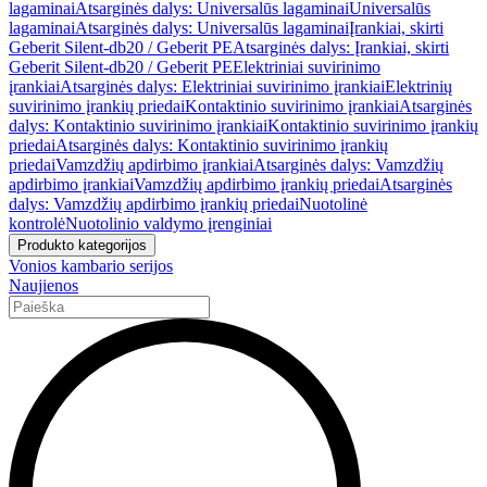
lagaminai
Atsarginės dalys: Universalūs lagaminai
Universalūs
lagaminai
Atsarginės dalys: Universalūs lagaminai
Įrankiai, skirti
Geberit Silent-db20 / Geberit PE
Atsarginės dalys: Įrankiai, skirti
Geberit Silent-db20 / Geberit PE
Elektriniai suvirinimo
įrankiai
Atsarginės dalys: Elektriniai suvirinimo įrankiai
Elektrinių
suvirinimo įrankių priedai
Kontaktinio suvirinimo įrankiai
Atsarginės
dalys: Kontaktinio suvirinimo įrankiai
Kontaktinio suvirinimo įrankių
priedai
Atsarginės dalys: Kontaktinio suvirinimo įrankių
priedai
Vamzdžių apdirbimo įrankiai
Atsarginės dalys: Vamzdžių
apdirbimo įrankiai
Vamzdžių apdirbimo įrankių priedai
Atsarginės
dalys: Vamzdžių apdirbimo įrankių priedai
Nuotolinė
kontrolė
Nuotolinio valdymo įrenginiai
Produkto kategorijos
Vonios kambario serijos
Naujienos