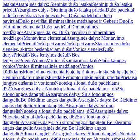
latakai
Atsarginės dalys: Sieniniai dušo latakai
Sieninių dušo latakų
priedai
Atsarginės dalys: Sieninių dušo latakų priedai
Dušo padėklai
ir dušo paviršiai
Atsarginės dalys: Dušo padėklai ir dušo
paviršiai
Dušo paviršiai iš mineralinės medžiagos ir Geberit Duofix
tvirtinimo elementai
Dušo paviršiai iš mineralinės
medžiagos
Atsarginės dalys: Dušo paviršiai iš mineralinės
medžiagos
Montavimo elementai
Atsarginės dalys: Montavimo
elementai
Priedai
Dušo pertvaros
Dušo pertvaros
Stacionarios dušo
sienelės, skirtos beslenksčiam dušui
Vonios sienelės
Dušo
durys
Priedai
Nišos lentynos dušui
Nišos
lentynos
Priedai
Vonios
Vonios iš sanitarinio akrilo
Stačiakampės
vonios
Vonios iš mineralinės medžiagos
Vonios
kūdikiams
Montavimo elementai
Kojelių rinkinys ir skersinių sijų bei
sieninio inkaro rinkinys
Priedai
Remonto rinkiniai
Kiti priedai
Prietaisų
jungtys dušams ir vonioms
Nuotekų sifonai dušo padėklams,
d52
Atsarginės dalys: Nuotekų sifonai dušo padėklams, d52
Su
sifono angos dangteliu
Atsarginės dalys: Su sifono angos
dangteliu
Be išleidimo angos dangtelio
Atsarginės dalys: Be išleidimo
angos dangtelio
Sifono dangtelis
Atsarginės dalys: Sifono
dangtelis
Nuotekų sifonai dušo padėklams, d62
Atsarginės dalys:
Nuotekų sifonai dušo padėklams, d62
Su sifono angos
dangteliu
Atsarginės dalys: Su sifono angos dangteliu
Be išleidimo
angos dangtelio
Atsarginės dalys: Be išleidimo angos
dangtelio
Sifono dangtelis
Atsarginės dalys: Sifono dangtelis
Nuotekų
sifonai dušo padėklams, d90
Atsarginės dalys: Nuotekų sifonai dušo