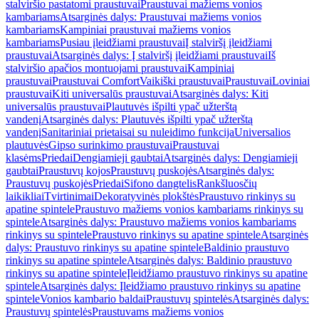
stalviršio pastatomi praustuvai
Praustuvai mažiems vonios
kambariams
Atsarginės dalys: Praustuvai mažiems vonios
kambariams
Kampiniai praustuvai mažiems vonios
kambariams
Pusiau įleidžiami praustuvai
Į stalviršį įleidžiami
praustuvai
Atsarginės dalys: Į stalviršį įleidžiami praustuvai
Iš
stalviršio apačios montuojami praustuvai
Kampiniai
praustuvai
Praustuvai Comfort
Vaikiški praustuvai
Praustuvai
Loviniai
praustuvai
Kiti universalūs praustuvai
Atsarginės dalys: Kiti
universalūs praustuvai
Plautuvės išpilti ypač užterštą
vandenį
Atsarginės dalys: Plautuvės išpilti ypač užterštą
vandenį
Sanitariniai prietaisai su nuleidimo funkcija
Universalios
plautuvės
Gipso surinkimo praustuvai
Praustuvai
klasėms
Priedai
Dengiamieji gaubtai
Atsarginės dalys: Dengiamieji
gaubtai
Praustuvų kojos
Praustuvų puskojės
Atsarginės dalys:
Praustuvų puskojės
Priedai
Sifono dangtelis
Rankšluosčių
laikikliai
Tvirtinimai
Dekoratyvinės plokštės
Praustuvo rinkinys su
apatine spintele
Praustuvo mažiems vonios kambariams rinkinys su
spintele
Atsarginės dalys: Praustuvo mažiems vonios kambariams
rinkinys su spintele
Praustuvo rinkinys su apatine spintele
Atsarginės
dalys: Praustuvo rinkinys su apatine spintele
Baldinio praustuvo
rinkinys su apatine spintele
Atsarginės dalys: Baldinio praustuvo
rinkinys su apatine spintele
Įleidžiamo praustuvo rinkinys su apatine
spintele
Atsarginės dalys: Įleidžiamo praustuvo rinkinys su apatine
spintele
Vonios kambario baldai
Praustuvų spintelės
Atsarginės dalys:
Praustuvų spintelės
Praustuvams mažiems vonios