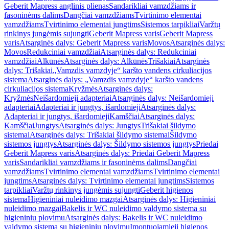
Geberit Mapress anglinis plienas
Sandarikliai vamzdžiams ir
fasoninėms dalims
Dangčiai vamzdžiams
Tvirtinimo elementai
vamzdžiams
Tvirtinimo elementai jungtims
Sistemos tarpikliai
Varžtų
rinkinys jungėmis sujungti
Geberit Mapress varis
Geberit Mapress
varis
Atsarginės dalys: Geberit Mapress varis
Movos
Atsarginės dalys:
Movos
Redukciniai vamzdžiai
Atsarginės dalys: Redukciniai
vamzdžiai
Alkūnės
Atsarginės dalys: Alkūnės
Trišakiai
Atsarginės
dalys: Trišakiai
„Vamzdis vamzdyje“ karšto vandens cirkuliacijos
sistema
Atsarginės dalys: „Vamzdis vamzdyje“ karšto vandens
cirkuliacijos sistema
Kryžmės
Atsarginės dalys:
Kryžmės
Neišardomieji adapteriai
Atsarginės dalys: Neišardomieji
adapteriai
Adapteriai ir jungtys, išardomieji
Atsarginės dalys:
Adapteriai ir jungtys, išardomieji
Kamščiai
Atsarginės dalys:
Kamščiai
Jungtys
Atsarginės dalys: Jungtys
Trišakiai šildymo
sistemai
Atsarginės dalys: Trišakiai šildymo sistemai
Šildymo
sistemos jungtys
Atsarginės dalys: Šildymo sistemos jungtys
Priedai
Geberit Mapress varis
Atsarginės dalys: Priedai Geberit Mapress
varis
Sandarikliai vamzdžiams ir fasoninėms dalims
Dangčiai
vamzdžiams
Tvirtinimo elementai vamzdžiams
Tvirtinimo elementai
jungtims
Atsarginės dalys: Tvirtinimo elementai jungtims
Sistemos
tarpikliai
Varžtų rinkinys jungėmis sujungti
Geberit higienos
sistema
Higieniniai nuleidimo mazgai
Atsarginės dalys: Higieniniai
nuleidimo mazgai
Bakelis ir WC nuleidimo valdymo sistema su
higieniniu plovimu
Atsarginės dalys: Bakelis ir WC nuleidimo
valdymo sistema su higieniniu plovimu
Įmontuojamieji higienos