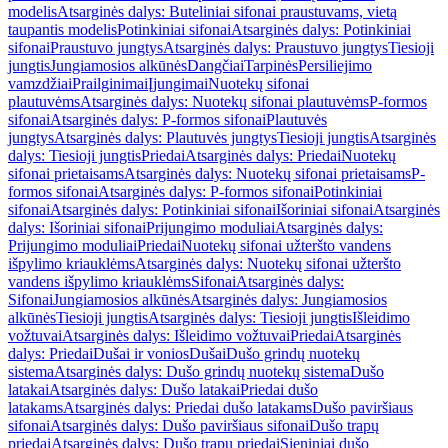
modelis
Atsarginės dalys: Buteliniai sifonai praustuvams, vietą
taupantis modelis
Potinkiniai sifonai
Atsarginės dalys: Potinkiniai
sifonai
Praustuvo jungtys
Atsarginės dalys: Praustuvo jungtys
Tiesioji
jungtis
Jungiamosios alkūnės
Dangčiai
Tarpinės
Persiliejimo
vamzdžiai
Prailginimai
Įjungimai
Nuotekų sifonai
plautuvėms
Atsarginės dalys: Nuotekų sifonai plautuvėms
P-formos
sifonai
Atsarginės dalys: P-formos sifonai
Plautuvės
jungtys
Atsarginės dalys: Plautuvės jungtys
Tiesioji jungtis
Atsarginės
dalys: Tiesioji jungtis
Priedai
Atsarginės dalys: Priedai
Nuotekų
sifonai prietaisams
Atsarginės dalys: Nuotekų sifonai prietaisams
P-
formos sifonai
Atsarginės dalys: P-formos sifonai
Potinkiniai
sifonai
Atsarginės dalys: Potinkiniai sifonai
Išoriniai sifonai
Atsarginės
dalys: Išoriniai sifonai
Prijungimo moduliai
Atsarginės dalys:
Prijungimo moduliai
Priedai
Nuotekų sifonai užteršto vandens
išpylimo kriauklėms
Atsarginės dalys: Nuotekų sifonai užteršto
vandens išpylimo kriauklėms
Sifonai
Atsarginės dalys:
Sifonai
Jungiamosios alkūnės
Atsarginės dalys: Jungiamosios
alkūnės
Tiesioji jungtis
Atsarginės dalys: Tiesioji jungtis
Išleidimo
vožtuvai
Atsarginės dalys: Išleidimo vožtuvai
Priedai
Atsarginės
dalys: Priedai
Dušai ir vonios
Dušai
Dušo grindų nuotekų
sistema
Atsarginės dalys: Dušo grindų nuotekų sistema
Dušo
latakai
Atsarginės dalys: Dušo latakai
Priedai dušo
latakams
Atsarginės dalys: Priedai dušo latakams
Dušo paviršiaus
sifonai
Atsarginės dalys: Dušo paviršiaus sifonai
Dušo trapų
priedai
Atsarginės dalys: Dušo trapų priedai
Sieniniai dušo