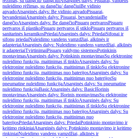
rėžimas, su dangčiu/ dangčiui
Atsarginės dalys: Pisuarai, vandens
nuleidimo rėžimas, su dangčiu/ dangčiui
Be vidinio
apvado
Atsarginės dalys: Be vidinio apvado
Pisuarai,
bevandeniai
Atsarginės dalys: Pisuarai, bevandeniai
Be
dangčio
Atsarginės dalys: Be dangčio
Pisuarų pertvaros
Pisuarų
pertvaros iš plastiko
Pisuarų pertvaros iš stiklo
Pisuarų pertvaros iš
sanitarinės keramikos
Priedai
Atsarginės dalys: Priedai
Sifonai ir
sifonų priedai
Nuleidimo vandens vamzdžiai, alkūnės ir
adapteriai
Atsarginės dalys: Nuleidimo vandens vamzdžiai, alkūnės
ir adapteriai
Tvirtinimai
Pisuarų valdymo sistemos
Potinkinis
montavimas
Atsarginės dalys: Potinkinis montavimas
Su elektronine
nuleidimo funkcija, maitinimas iš tinklo
Atsarginės dalys: Su
elektronine nuleidimo funkcija, maitinimas iš tinklo
Su elektronine
nuleidimo funkcija, maitinimas nuo baterijos
Atsarginės dalys: Su
elektronine nuleidimo funkcija, maitinimas nuo baterijos
Su
pneumatine nuleidimo funkcija
Atsarginės dalys: Su pneumatine
nuleidimo funkcija
Basic
Atsarginės dalys: Basic
Išorinis
montavimas
Atsarginės dalys: Išorinis montavimas
Su elektronine
nuleidimo funkcija, maitinimas iš tinklo
Atsarginės dalys: Su
elektronine nuleidimo funkcija, maitinimas iš tinklo
Su elektronine
nuleidimo funkcija, maitinimas nuo baterijos
Atsarginės dalys: Su
elektronine nuleidimo funkcija, maitinimas nuo
baterijos
Priedai
Atsarginės dalys: Priedai
Potinkinio montavimo ir
keitimo rinkiniai
Atsarginės dalys: Potinkinio montavimo ir keitimo
rinkiniai
Nuleidimo vandens vamzdžiai, alkūnės ir