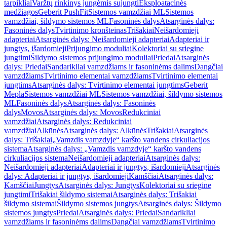
tarpikliai
Varžtų rinkinys jungėmis sujungti
Eksploatacinės
medžiagos
Geberit PushFit
Sistemos vamzdžiai ML
Sistemos
vamzdžiai, šildymo sistemos ML
Fasoninės dalys
Atsarginės dalys:
Fasoninės dalys
Tvirtinimo kronšteinas
Trišakiai
Neišardomieji
adapteriai
Atsarginės dalys: Neišardomieji adapteriai
Adapteriai ir
jungtys, išardomieji
Prijungimo moduliai
Kolektoriai su sriegine
jungtimi
Šildymo sistemos prijungimo moduliai
Priedai
Atsarginės
dalys: Priedai
Sandarikliai vamzdžiams ir fasoninėms dalims
Dangčiai
vamzdžiams
Tvirtinimo elementai vamzdžiams
Tvirtinimo elementai
jungtims
Atsarginės dalys: Tvirtinimo elementai jungtims
Geberit
Mepla
Sistemos vamzdžiai ML
Sistemos vamzdžiai, šildymo sistemos
ML
Fasoninės dalys
Atsarginės dalys: Fasoninės
dalys
Movos
Atsarginės dalys: Movos
Redukciniai
vamzdžiai
Atsarginės dalys: Redukciniai
vamzdžiai
Alkūnės
Atsarginės dalys: Alkūnės
Trišakiai
Atsarginės
dalys: Trišakiai
„Vamzdis vamzdyje“ karšto vandens cirkuliacijos
sistema
Atsarginės dalys: „Vamzdis vamzdyje“ karšto vandens
cirkuliacijos sistema
Neišardomieji adapteriai
Atsarginės dalys:
Neišardomieji adapteriai
Adapteriai ir jungtys, išardomieji
Atsarginės
dalys: Adapteriai ir jungtys, išardomieji
Kamščiai
Atsarginės dalys:
Kamščiai
Jungtys
Atsarginės dalys: Jungtys
Kolektoriai su sriegine
jungtimi
Trišakiai šildymo sistemai
Atsarginės dalys: Trišakiai
šildymo sistemai
Šildymo sistemos jungtys
Atsarginės dalys: Šildymo
sistemos jungtys
Priedai
Atsarginės dalys: Priedai
Sandarikliai
vamzdžiams ir fasoninėms dalims
Dangčiai vamzdžiams
Tvirtinimo