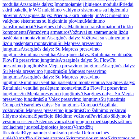
moduliai
Atsarginės dalys: Įmontuojamieji higienos moduliai
Priedai,
skirti bakelių ir WC nuleidimo valdymo sistemoms su higieniniu
plovimu
Atsarginės dalys: Priedai, skirti bakelių ir WC nuleidimo
valdymo sistemoms su higieniniu plovimu
Maitinimo
transformatoriai
Atsarginės dalys: Maitinimo transformatoriai
Tinklo
komponentai
Vamzdynų armatūros
Vožtuvai su statmenuoju lizdu
paslėptam montavimui
Atsarginės dalys: Vožtuvai su statmenuoju
lizdu paslėptam montavimui
Su Mapress presavimo
jungtimis
Atsarginės dalys: Su Mapress presavimo
jungtimis
Rutuliniai ventiliai
Atsarginės dalys: Rutuliniai ventiliai
Su
FlowFit presavimo jungtimis
Atsarginės dalys: Su FlowFit
presavimo jungtimis
Su Mepla presavimo jungtimis
Atsarginės dalys:
Su Mepla presavimo jungtimis
Su Mapress presavimo
jungtimis
Atsarginės dalys: Su Mapress presavimo
jungtimis
Rutuliniai ventiliai paslėptam montavimui
Atsarginės dalys:
Rutuliniai ventiliai paslėptam montavimui
Su FlowFit presavimo
jungtimis
Su Mepla presavimo jungtimis
Atsarginės dalys: Su Mepla
presavimo jungtimis
Su Volex presavimo jungtimis
Su jungtimis
Compact
Atsarginės dalys: Su jungtimis Compact
Atgaliniai
vožtuvai
Su Mapress presavimo jungtimis
Oro šalinimo vožtuvai
šildymo sistemai
Sparčiojo išleidimo vožtuvai
Paviršinio šildymo ir
vėsinimo sistema
Sistemos vamzdžiai
Įrengimo medžiagos
Kraštinės
izoliacinės juostos
Lipniosios juostos
Vamzdžių
fiksatoriai
Išlyginamojo sluoksnio priedai
Deformacinės
siūlės
Vamzdžio alkūnės atramos
Skirstomosios spintos
Skirstomosios