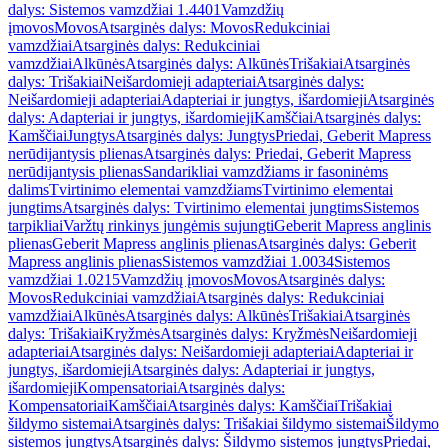
dalys: Sistemos vamzdžiai 1.4401
Vamzdžių
įmovos
Movos
Atsarginės dalys: Movos
Redukciniai
vamzdžiai
Atsarginės dalys: Redukciniai
vamzdžiai
Alkūnės
Atsarginės dalys: Alkūnės
Trišakiai
Atsarginės
dalys: Trišakiai
Neišardomieji adapteriai
Atsarginės dalys:
Neišardomieji adapteriai
Adapteriai ir jungtys, išardomieji
Atsarginės
dalys: Adapteriai ir jungtys, išardomieji
Kamščiai
Atsarginės dalys:
Kamščiai
Jungtys
Atsarginės dalys: Jungtys
Priedai, Geberit Mapress
nerūdijantysis plienas
Atsarginės dalys: Priedai, Geberit Mapress
nerūdijantysis plienas
Sandarikliai vamzdžiams ir fasoninėms
dalims
Tvirtinimo elementai vamzdžiams
Tvirtinimo elementai
jungtims
Atsarginės dalys: Tvirtinimo elementai jungtims
Sistemos
tarpikliai
Varžtų rinkinys jungėmis sujungti
Geberit Mapress anglinis
plienas
Geberit Mapress anglinis plienas
Atsarginės dalys: Geberit
Mapress anglinis plienas
Sistemos vamzdžiai 1.0034
Sistemos
vamzdžiai 1.0215
Vamzdžių įmovos
Movos
Atsarginės dalys:
Movos
Redukciniai vamzdžiai
Atsarginės dalys: Redukciniai
vamzdžiai
Alkūnės
Atsarginės dalys: Alkūnės
Trišakiai
Atsarginės
dalys: Trišakiai
Kryžmės
Atsarginės dalys: Kryžmės
Neišardomieji
adapteriai
Atsarginės dalys: Neišardomieji adapteriai
Adapteriai ir
jungtys, išardomieji
Atsarginės dalys: Adapteriai ir jungtys,
išardomieji
Kompensatoriai
Atsarginės dalys:
Kompensatoriai
Kamščiai
Atsarginės dalys: Kamščiai
Trišakiai
šildymo sistemai
Atsarginės dalys: Trišakiai šildymo sistemai
Šildymo
sistemos jungtys
Atsarginės dalys: Šildymo sistemos jungtys
Priedai,