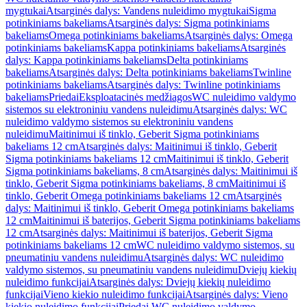
mygtukai
Atsarginės dalys: Vandens nuleidimo mygtukai
Sigma
potinkiniams bakeliams
Atsarginės dalys: Sigma potinkiniams
bakeliams
Omega potinkiniams bakeliams
Atsarginės dalys: Omega
potinkiniams bakeliams
Kappa potinkiniams bakeliams
Atsarginės
dalys: Kappa potinkiniams bakeliams
Delta potinkiniams
bakeliams
Atsarginės dalys: Delta potinkiniams bakeliams
Twinline
potinkiniams bakeliams
Atsarginės dalys: Twinline potinkiniams
bakeliams
Priedai
Eksploatacinės medžiagos
WC nuleidimo valdymo
sistemos su elektroniniu vandens nuleidimu
Atsarginės dalys: WC
nuleidimo valdymo sistemos su elektroniniu vandens
nuleidimu
Maitinimui iš tinklo, Geberit Sigma potinkiniams
bakeliams 12 cm
Atsarginės dalys: Maitinimui iš tinklo, Geberit
Sigma potinkiniams bakeliams 12 cm
Maitinimui iš tinklo, Geberit
Sigma potinkiniams bakeliams, 8 cm
Atsarginės dalys: Maitinimui iš
tinklo, Geberit Sigma potinkiniams bakeliams, 8 cm
Maitinimui iš
tinklo, Geberit Omega potinkiniams bakeliams 12 cm
Atsarginės
dalys: Maitinimui iš tinklo, Geberit Omega potinkiniams bakeliams
12 cm
Maitinimui iš baterijos, Geberit Sigma potinkiniams bakeliams
12 cm
Atsarginės dalys: Maitinimui iš baterijos, Geberit Sigma
potinkiniams bakeliams 12 cm
WC nuleidimo valdymo sistemos, su
pneumatiniu vandens nuleidimu
Atsarginės dalys: WC nuleidimo
valdymo sistemos, su pneumatiniu vandens nuleidimu
Dviejų kiekių
nuleidimo funkcijai
Atsarginės dalys: Dviejų kiekių nuleidimo
funkcijai
Vieno kiekio nuleidimo funkcijai
Atsarginės dalys: Vieno
kiekio nuleidimo funkcijai
Priedai WC nuleidimo valdymo