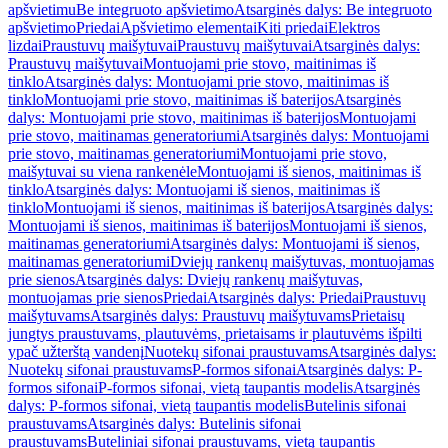
apšvietimu
Be integruoto apšvietimo
Atsarginės dalys: Be integruoto
apšvietimo
Priedai
Apšvietimo elementai
Kiti priedai
Elektros
lizdai
Praustuvų maišytuvai
Praustuvų maišytuvai
Atsarginės dalys:
Praustuvų maišytuvai
Montuojami prie stovo, maitinimas iš
tinklo
Atsarginės dalys: Montuojami prie stovo, maitinimas iš
tinklo
Montuojami prie stovo, maitinimas iš baterijos
Atsarginės
dalys: Montuojami prie stovo, maitinimas iš baterijos
Montuojami
prie stovo, maitinamas generatoriumi
Atsarginės dalys: Montuojami
prie stovo, maitinamas generatoriumi
Montuojami prie stovo,
maišytuvai su viena rankenėle
Montuojami iš sienos, maitinimas iš
tinklo
Atsarginės dalys: Montuojami iš sienos, maitinimas iš
tinklo
Montuojami iš sienos, maitinimas iš baterijos
Atsarginės dalys:
Montuojami iš sienos, maitinimas iš baterijos
Montuojami iš sienos,
maitinamas generatoriumi
Atsarginės dalys: Montuojami iš sienos,
maitinamas generatoriumi
Dviejų rankenų maišytuvas, montuojamas
prie sienos
Atsarginės dalys: Dviejų rankenų maišytuvas,
montuojamas prie sienos
Priedai
Atsarginės dalys: Priedai
Praustuvų
maišytuvams
Atsarginės dalys: Praustuvų maišytuvams
Prietaisų
jungtys praustuvams, plautuvėms, prietaisams ir plautuvėms išpilti
ypač užterštą vandenį
Nuotekų sifonai praustuvams
Atsarginės dalys:
Nuotekų sifonai praustuvams
P-formos sifonai
Atsarginės dalys: P-
formos sifonai
P-formos sifonai, vietą taupantis modelis
Atsarginės
dalys: P-formos sifonai, vietą taupantis modelis
Butelinis sifonai
praustuvams
Atsarginės dalys: Butelinis sifonai
praustuvams
Buteliniai sifonai praustuvams, vietą taupantis