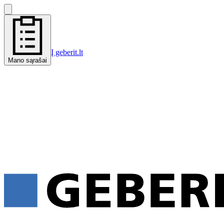
Į geberit.lt
Mano sąrašai