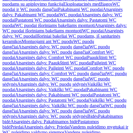
puodams su apiplovimo funkcija
Eksploatacinės medžiagos
WC
puodai ir WC puodų dangčiai
Pakabinami WC puodai
Atsarginės
dalys: Pakabinami WC puodai
WC puodai
Atsarginės dalys: WC
puodai
Pastatomi WC puodai
Atsarginės dalys: Pastatomi WC
puodai
WC puodai išoriniams bakeliams montuoti
Atsarginės dalys:
WC puodai išoriniams bakeliams montuoti
WC puodai
Atsarginės
dalys: WC puodai
Išoriniai bakeliai WC puodams, iš sanitarinės
keramikos
Montuojami ant WC puodų
WC puodų
dangčiai
Atsarginės dalys: WC puodų dangčiai
WC puodų
dangčiai
Atsarginės dalys: WC puodų dangčiai
Comfort WC
puodai
Atsarginės dalys: Comfort WC puodai
Paaukštinti WC
puodai
Atsarginės dalys: Paaukštinti WC puodai
Pailginti WC
puodai
Atsarginės dalys: Pailginti WC puodai
Comfort WC puodų
dangčiai
Atsarginės dalys: Comfort WC puodų dangčiai
WC puodų
dangčiai
Atsarginės dalys: WC puodų dangčiai
WC puodų
sėdynės
Atsarginės dalys: WC puodų sėdynės
Vaikiški WC
puodai
Atsarginės dalys: Vaikiški WC puodai
Pakabinami WC
puodai
Atsarginės dalys: Pakabinami WC puodai
Pastatomi WC
puodai
Atsarginės dalys: Pastatomi WC puodai
Vaikiški WC puodų
dangčiai
Atsarginės dalys: Vaikiški WC puodų dangčiai
WC puodų
dangčiai
Atsarginės dalys: WC puodų dangčiai
WC puodų
sėdynės
Atsarginės dalys: WC puodų sėdynės
Bidės
Pakabinamos
bidė
Atsarginės dalys: Pakabinamos bidė
Pastatomos
bidė
Priedai
Atsarginės dalys: Priedai
Vandens nuleidimo mygtukai ir
WC nuleidimo valdymo sistemos
Vandens nuleidimo