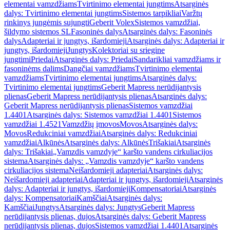
elementai vamzdžiams
Tvirtinimo elementai jungtims
Atsarginės
dalys: Tvirtinimo elementai jungtims
Sistemos tarpikliai
Varžtų
rinkinys jungėmis sujungti
Geberit Volex
Sistemos vamzdžiai,
šildymo sistemos SL
Fasoninės dalys
Atsarginės dalys: Fasoninės
dalys
Adapteriai ir jungtys, išardomieji
Atsarginės dalys: Adapteriai ir
jungtys, išardomieji
Jungtys
Kolektoriai su sriegine
jungtimi
Priedai
Atsarginės dalys: Priedai
Sandarikliai vamzdžiams ir
fasoninėms dalims
Dangčiai vamzdžiams
Tvirtinimo elementai
vamzdžiams
Tvirtinimo elementai jungtims
Atsarginės dalys:
Tvirtinimo elementai jungtims
Geberit Mapress nerūdijantysis
plienas
Geberit Mapress nerūdijantysis plienas
Atsarginės dalys:
Geberit Mapress nerūdijantysis plienas
Sistemos vamzdžiai
1.4401
Atsarginės dalys: Sistemos vamzdžiai 1.4401
Sistemos
vamzdžiai 1.4521
Vamzdžių įmovos
Movos
Atsarginės dalys:
Movos
Redukciniai vamzdžiai
Atsarginės dalys: Redukciniai
vamzdžiai
Alkūnės
Atsarginės dalys: Alkūnės
Trišakiai
Atsarginės
dalys: Trišakiai
„Vamzdis vamzdyje“ karšto vandens cirkuliacijos
sistema
Atsarginės dalys: „Vamzdis vamzdyje“ karšto vandens
cirkuliacijos sistema
Neišardomieji adapteriai
Atsarginės dalys:
Neišardomieji adapteriai
Adapteriai ir jungtys, išardomieji
Atsarginės
dalys: Adapteriai ir jungtys, išardomieji
Kompensatoriai
Atsarginės
dalys: Kompensatoriai
Kamščiai
Atsarginės dalys:
Kamščiai
Jungtys
Atsarginės dalys: Jungtys
Geberit Mapress
nerūdijantysis plienas, dujos
Atsarginės dalys: Geberit Mapress
nerūdijantysis plienas, dujos
Sistemos vamzdžiai 1.4401
Atsarginės