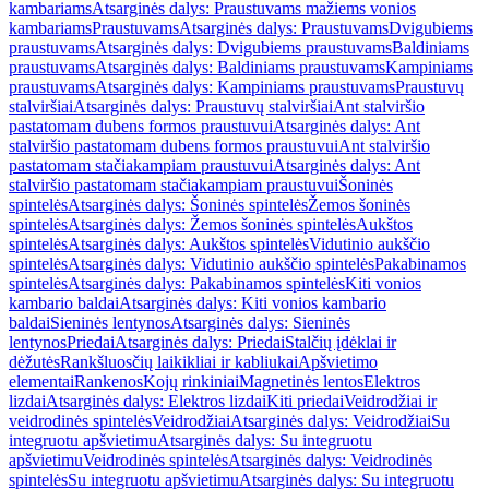
kambariams
Atsarginės dalys: Praustuvams mažiems vonios
kambariams
Praustuvams
Atsarginės dalys: Praustuvams
Dvigubiems
praustuvams
Atsarginės dalys: Dvigubiems praustuvams
Baldiniams
praustuvams
Atsarginės dalys: Baldiniams praustuvams
Kampiniams
praustuvams
Atsarginės dalys: Kampiniams praustuvams
Praustuvų
stalviršiai
Atsarginės dalys: Praustuvų stalviršiai
Ant stalviršio
pastatomam dubens formos praustuvui
Atsarginės dalys: Ant
stalviršio pastatomam dubens formos praustuvui
Ant stalviršio
pastatomam stačiakampiam praustuvui
Atsarginės dalys: Ant
stalviršio pastatomam stačiakampiam praustuvui
Šoninės
spintelės
Atsarginės dalys: Šoninės spintelės
Žemos šoninės
spintelės
Atsarginės dalys: Žemos šoninės spintelės
Aukštos
spintelės
Atsarginės dalys: Aukštos spintelės
Vidutinio aukščio
spintelės
Atsarginės dalys: Vidutinio aukščio spintelės
Pakabinamos
spintelės
Atsarginės dalys: Pakabinamos spintelės
Kiti vonios
kambario baldai
Atsarginės dalys: Kiti vonios kambario
baldai
Sieninės lentynos
Atsarginės dalys: Sieninės
lentynos
Priedai
Atsarginės dalys: Priedai
Stalčių įdėklai ir
dėžutės
Rankšluosčių laikikliai ir kabliukai
Apšvietimo
elementai
Rankenos
Kojų rinkiniai
Magnetinės lentos
Elektros
lizdai
Atsarginės dalys: Elektros lizdai
Kiti priedai
Veidrodžiai ir
veidrodinės spintelės
Veidrodžiai
Atsarginės dalys: Veidrodžiai
Su
integruotu apšvietimu
Atsarginės dalys: Su integruotu
apšvietimu
Veidrodinės spintelės
Atsarginės dalys: Veidrodinės
spintelės
Su integruotu apšvietimu
Atsarginės dalys: Su integruotu