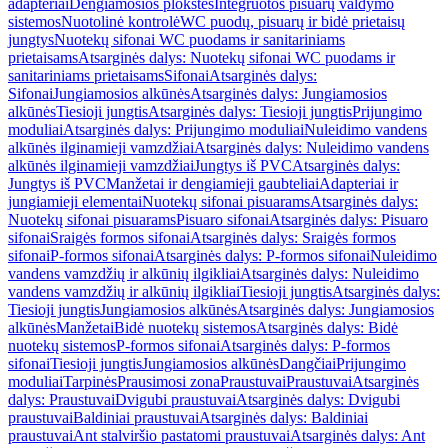
adapteriai
Dengiamosios plokštės
Integruotos pisuarų valdymo
sistemos
Nuotolinė kontrolė
WC puodų, pisuarų ir bidė prietaisų
jungtys
Nuotekų sifonai WC puodams ir sanitariniams
prietaisams
Atsarginės dalys: Nuotekų sifonai WC puodams ir
sanitariniams prietaisams
Sifonai
Atsarginės dalys:
Sifonai
Jungiamosios alkūnės
Atsarginės dalys: Jungiamosios
alkūnės
Tiesioji jungtis
Atsarginės dalys: Tiesioji jungtis
Prijungimo
moduliai
Atsarginės dalys: Prijungimo moduliai
Nuleidimo vandens
alkūnės ilginamieji vamzdžiai
Atsarginės dalys: Nuleidimo vandens
alkūnės ilginamieji vamzdžiai
Jungtys iš PVC
Atsarginės dalys:
Jungtys iš PVC
Manžetai ir dengiamieji gaubteliai
Adapteriai ir
jungiamieji elementai
Nuotekų sifonai pisuarams
Atsarginės dalys:
Nuotekų sifonai pisuarams
Pisuaro sifonai
Atsarginės dalys: Pisuaro
sifonai
Sraigės formos sifonai
Atsarginės dalys: Sraigės formos
sifonai
P-formos sifonai
Atsarginės dalys: P-formos sifonai
Nuleidimo
vandens vamzdžių ir alkūnių ilgikliai
Atsarginės dalys: Nuleidimo
vandens vamzdžių ir alkūnių ilgikliai
Tiesioji jungtis
Atsarginės dalys:
Tiesioji jungtis
Jungiamosios alkūnės
Atsarginės dalys: Jungiamosios
alkūnės
Manžetai
Bidė nuotekų sistemos
Atsarginės dalys: Bidė
nuotekų sistemos
P-formos sifonai
Atsarginės dalys: P-formos
sifonai
Tiesioji jungtis
Jungiamosios alkūnės
Dangčiai
Prijungimo
moduliai
Tarpinės
Prausimosi zona
Praustuvai
Praustuvai
Atsarginės
dalys: Praustuvai
Dvigubi praustuvai
Atsarginės dalys: Dvigubi
praustuvai
Baldiniai praustuvai
Atsarginės dalys: Baldiniai
praustuvai
Ant stalviršio pastatomi praustuvai
Atsarginės dalys: Ant