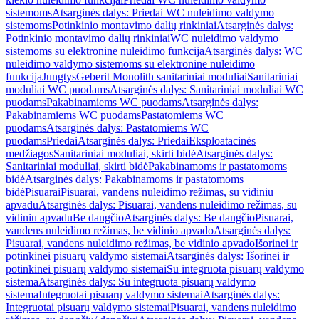
sistemoms
Atsarginės dalys: Priedai WC nuleidimo valdymo
sistemoms
Potinkinio montavimo dalių rinkiniai
Atsarginės dalys:
Potinkinio montavimo dalių rinkiniai
WC nuleidimo valdymo
sistemoms su elektronine nuleidimo funkcija
Atsarginės dalys: WC
nuleidimo valdymo sistemoms su elektronine nuleidimo
funkcija
Jungtys
Geberit Monolith sanitariniai moduliai
Sanitariniai
moduliai WC puodams
Atsarginės dalys: Sanitariniai moduliai WC
puodams
Pakabinamiems WC puodams
Atsarginės dalys:
Pakabinamiems WC puodams
Pastatomiems WC
puodams
Atsarginės dalys: Pastatomiems WC
puodams
Priedai
Atsarginės dalys: Priedai
Eksploatacinės
medžiagos
Sanitariniai moduliai, skirti bidė
Atsarginės dalys:
Sanitariniai moduliai, skirti bidė
Pakabinamoms ir pastatomoms
bidė
Atsarginės dalys: Pakabinamoms ir pastatomoms
bidė
Pisuarai
Pisuarai, vandens nuleidimo režimas, su vidiniu
apvadu
Atsarginės dalys: Pisuarai, vandens nuleidimo režimas, su
vidiniu apvadu
Be dangčio
Atsarginės dalys: Be dangčio
Pisuarai,
vandens nuleidimo režimas, be vidinio apvado
Atsarginės dalys:
Pisuarai, vandens nuleidimo režimas, be vidinio apvado
Išorinei ir
potinkinei pisuarų valdymo sistemai
Atsarginės dalys: Išorinei ir
potinkinei pisuarų valdymo sistemai
Su integruota pisuarų valdymo
sistema
Atsarginės dalys: Su integruota pisuarų valdymo
sistema
Integruotai pisuarų valdymo sistemai
Atsarginės dalys:
Integruotai pisuarų valdymo sistemai
Pisuarai, vandens nuleidimo