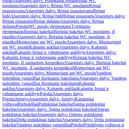
rėmai
Atsarginės dalys: Potinkiniai rėmai
Rėmai WC
puodams
Atsarginės dalys: Rėmai WC puodams
Rėmai
praustuvams
Atsarginės dalys: Rėmai praustuvams
Rėmai
bidė
Atsarginės dalys: Rėmai bidė
Rėmai pisuarams
Atsarginės dalys:
Rėmai pisuarams
Rėmai dušams
Atsarginės dalys: Rėmai
dušams
Priedai
WC puodų elementams
Tvirtinimo
elementams
Išoriniai bakeliai
Išoriniai bakeliai WC puodams, iš
plastiko
Atsarginės dalys: Išoriniai bakeliai WC puodams, iš
plastiko
Montuojami ant WC puodų
Atsarginės dalys: Montuojami
ant WC puodų
Kabantis aukštai
Atsarginės dalys: Kabantis
aukštai
Kabantis žemai ir vidutiniame aukštyje
Atsarginės dalys:
Kabantis žemai ir vidutiniame aukštyje
Išoriniai bakeliai WC
puodams, iš sanitarinės keramikos
Atsarginės dalys: Išoriniai bakeliai
WC puodams, iš sanitarinės keramikos
Montuojami ant WC
puodų
Atsarginės dalys: Montuojami ant WC puodų
Vandens
nuleidimo vamzdžiai išoriniams bakeliams
Atsarginės dalys: Vandens
nuleidimo vamzdžiai išoriniams bakeliams
Kabantis
aukštai
Atsarginės dalys: Kabantis aukštai
Kabantis žemai ir
vidutiniame aukštyje
Priedai
Atsarginės dalys:
Priedai
Jungtys
Atsarginės dalys: Jungtys
Kampiniai
vožtuvai
Riebokšliai
Potinkiniai bakeliai
Sigma potinkiniai
bakeliai
Atsarginės dalys: Sigma potinkiniai bakeliai
Omega
potinkiniai bakeliai
Atsarginės dalys: Omega potinkiniai
bakeliai
Delta potinkiniai bakeliai
Atsarginės dalys: Delta potinkiniai
bakeliai
Vandens nuleidimo vamzdžiai
Priedai
Pripildymo vožtuvai ir