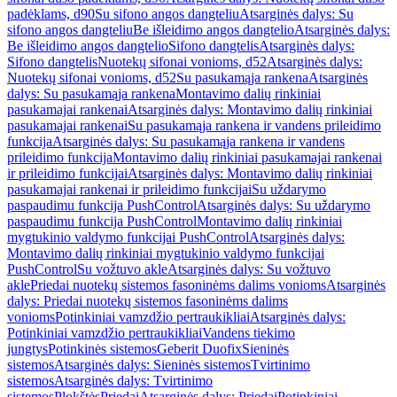
padėklams, d90
Su sifono angos dangteliu
Atsarginės dalys: Su
sifono angos dangteliu
Be išleidimo angos dangtelio
Atsarginės dalys:
Be išleidimo angos dangtelio
Sifono dangtelis
Atsarginės dalys:
Sifono dangtelis
Nuotekų sifonai vonioms, d52
Atsarginės dalys:
Nuotekų sifonai vonioms, d52
Su pasukamąja rankena
Atsarginės
dalys: Su pasukamąja rankena
Montavimo dalių rinkiniai
pasukamajai rankenai
Atsarginės dalys: Montavimo dalių rinkiniai
pasukamajai rankenai
Su pasukamąja rankena ir vandens prileidimo
funkcija
Atsarginės dalys: Su pasukamąja rankena ir vandens
prileidimo funkcija
Montavimo dalių rinkiniai pasukamajai rankenai
ir prileidimo funkcijai
Atsarginės dalys: Montavimo dalių rinkiniai
pasukamajai rankenai ir prileidimo funkcijai
Su uždarymo
paspaudimu funkcija PushControl
Atsarginės dalys: Su uždarymo
paspaudimu funkcija PushControl
Montavimo dalių rinkiniai
mygtukinio valdymo funkcijai PushControl
Atsarginės dalys:
Montavimo dalių rinkiniai mygtukinio valdymo funkcijai
PushControl
Su vožtuvo akle
Atsarginės dalys: Su vožtuvo
akle
Priedai nuotekų sistemos fasoninėms dalims vonioms
Atsarginės
dalys: Priedai nuotekų sistemos fasoninėms dalims
vonioms
Potinkiniai vamzdžio pertraukikliai
Atsarginės dalys:
Potinkiniai vamzdžio pertraukikliai
Vandens tiekimo
jungtys
Potinkinės sistemos
Geberit Duofix
Sieninės
sistemos
Atsarginės dalys: Sieninės sistemos
Tvirtinimo
sistemos
Atsarginės dalys: Tvirtinimo
sistemos
Plokštės
Priedai
Atsarginės dalys: Priedai
Potinkiniai