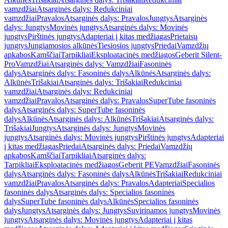
vamzdžiai
Atsarginės dalys: Redukciniai
vamzdžiai
Pravalos
Atsarginės dalys: Pravalos
Jungtys
Atsarginės
dalys: Jungtys
Movinės jungtys
Atsarginės dalys: Movinės
jungtys
Pirštinės jungtys
Adapteriai į kitas medžiagas
Prietaisų
jungtys
Jungiamosios alkūnės
Tiesiosios jungtys
Priedai
Vamzdžių
apkabos
Kamščiai
Tarpikliai
Eksploatacinės medžiagos
Geberit Silent-
Pro
Vamzdžiai
Atsarginės dalys: Vamzdžiai
Fasoninės
dalys
Atsarginės dalys: Fasoninės dalys
Alkūnės
Atsarginės dalys:
Alkūnės
Trišakiai
Atsarginės dalys: Trišakiai
Redukciniai
vamzdžiai
Atsarginės dalys: Redukciniai
vamzdžiai
Pravalos
Atsarginės dalys: Pravalos
SuperTube fasoninės
dalys
Atsarginės dalys: SuperTube fasoninės
dalys
Alkūnės
Atsarginės dalys: Alkūnės
Trišakiai
Atsarginės dalys:
Trišakiai
Jungtys
Atsarginės dalys: Jungtys
Movinės
jungtys
Atsarginės dalys: Movinės jungtys
Pirštinės jungtys
Adapteriai
į kitas medžiagas
Priedai
Atsarginės dalys: Priedai
Vamzdžių
apkabos
Kamščiai
Tarpikliai
Atsarginės dalys:
Tarpikliai
Eksploatacinės medžiagos
Geberit PE
Vamzdžiai
Fasoninės
dalys
Atsarginės dalys: Fasoninės dalys
Alkūnės
Trišakiai
Redukciniai
vamzdžiai
Pravalos
Atsarginės dalys: Pravalos
Adapteriai
Specialios
fasoninės dalys
Atsarginės dalys: Specialios fasoninės
dalys
SuperTube fasoninės dalys
Alkūnės
Specialios fasoninės
dalys
Jungtys
Atsarginės dalys: Jungtys
Suvirinamos jungtys
Movinės
jungtys
Atsarginės dalys: Movinės jungtys
Adapteriai į kitas