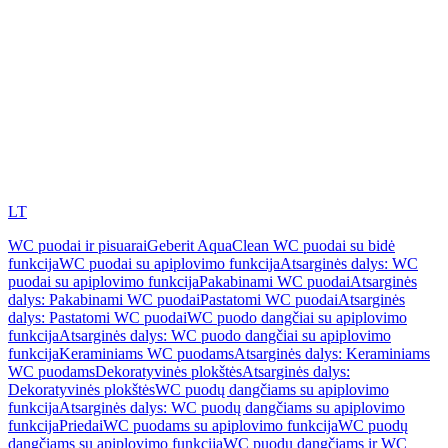
LT
WC puodai ir pisuarai
Geberit AquaClean WC puodai su bidė
funkcija
WC puodai su apiplovimo funkcija
Atsarginės dalys: WC
puodai su apiplovimo funkcija
Pakabinami WC puodai
Atsarginės
dalys: Pakabinami WC puodai
Pastatomi WC puodai
Atsarginės
dalys: Pastatomi WC puodai
WC puodo dangčiai su apiplovimo
funkcija
Atsarginės dalys: WC puodo dangčiai su apiplovimo
funkcija
Keraminiams WC puodams
Atsarginės dalys: Keraminiams
WC puodams
Dekoratyvinės plokštės
Atsarginės dalys:
Dekoratyvinės plokštės
WC puodų dangčiams su apiplovimo
funkcija
Atsarginės dalys: WC puodų dangčiams su apiplovimo
funkcija
Priedai
WC puodams su apiplovimo funkcija
WC puodų
dangčiams su apiplovimo funkcija
WC puodų dangčiams ir WC