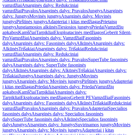
vamzdžiai
Atsarginės dalys: Redukciniai
vamzdžiai
Pravalos
Atsarginės dalys: Pravalos
Jungtys
Atsarginės
dalys: Jungtys
Movinės jungtys
Atsarginės dalys: Movinės
jungtys
Pirštinės jungtys
Adapteriai į kitas medžiagas
Prietaisų
jungtys
Jungiamosios alkūnės
Tiesiosios jungtys
Priedai
Vamzdžių
apkabos
Kamščiai
Tarpikliai
Eksploatacinės medžiagos
Geberit Silent-
Pro
Vamzdžiai
Atsarginės dalys: Vamzdžiai
Fasoninės
dalys
Atsarginės dalys: Fasoninės dalys
Alkūnės
Atsarginės dalys:
Alkūnės
Trišakiai
Atsarginės dalys: Trišakiai
Redukciniai
vamzdžiai
Atsarginės dalys: Redukciniai
vamzdžiai
Pravalos
Atsarginės dalys: Pravalos
SuperTube fasoninės
dalys
Atsarginės dalys: SuperTube fasoninės
dalys
Alkūnės
Atsarginės dalys: Alkūnės
Trišakiai
Atsarginės dalys:
Trišakiai
Jungtys
Atsarginės dalys: Jungtys
Movinės
jungtys
Atsarginės dalys: Movinės jungtys
Pirštinės jungtys
Adapteriai
į kitas medžiagas
Priedai
Atsarginės dalys: Priedai
Vamzdžių
apkabos
Kamščiai
Tarpikliai
Atsarginės dalys:
Tarpikliai
Eksploatacinės medžiagos
Geberit PE
Vamzdžiai
Fasoninės
dalys
Atsarginės dalys: Fasoninės dalys
Alkūnės
Trišakiai
Redukciniai
vamzdžiai
Pravalos
Atsarginės dalys: Pravalos
Adapteriai
Specialios
fasoninės dalys
Atsarginės dalys: Specialios fasoninės
dalys
SuperTube fasoninės dalys
Alkūnės
Specialios fasoninės
dalys
Jungtys
Atsarginės dalys: Jungtys
Suvirinamos jungtys
Movinės
jungtys
Atsarginės dalys: Movinės jungtys
Adapteriai į kitas