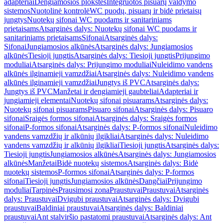
adapteriai
Dengiamosios plokštės
Integruotos pisuarų valdymo
sistemos
Nuotolinė kontrolė
WC puodų, pisuarų ir bidė prietaisų
jungtys
Nuotekų sifonai WC puodams ir sanitariniams
prietaisams
Atsarginės dalys: Nuotekų sifonai WC puodams ir
sanitariniams prietaisams
Sifonai
Atsarginės dalys:
Sifonai
Jungiamosios alkūnės
Atsarginės dalys: Jungiamosios
alkūnės
Tiesioji jungtis
Atsarginės dalys: Tiesioji jungtis
Prijungimo
moduliai
Atsarginės dalys: Prijungimo moduliai
Nuleidimo vandens
alkūnės ilginamieji vamzdžiai
Atsarginės dalys: Nuleidimo vandens
alkūnės ilginamieji vamzdžiai
Jungtys iš PVC
Atsarginės dalys:
Jungtys iš PVC
Manžetai ir dengiamieji gaubteliai
Adapteriai ir
jungiamieji elementai
Nuotekų sifonai pisuarams
Atsarginės dalys:
Nuotekų sifonai pisuarams
Pisuaro sifonai
Atsarginės dalys: Pisuaro
sifonai
Sraigės formos sifonai
Atsarginės dalys: Sraigės formos
sifonai
P-formos sifonai
Atsarginės dalys: P-formos sifonai
Nuleidimo
vandens vamzdžių ir alkūnių ilgikliai
Atsarginės dalys: Nuleidimo
vandens vamzdžių ir alkūnių ilgikliai
Tiesioji jungtis
Atsarginės dalys:
Tiesioji jungtis
Jungiamosios alkūnės
Atsarginės dalys: Jungiamosios
alkūnės
Manžetai
Bidė nuotekų sistemos
Atsarginės dalys: Bidė
nuotekų sistemos
P-formos sifonai
Atsarginės dalys: P-formos
sifonai
Tiesioji jungtis
Jungiamosios alkūnės
Dangčiai
Prijungimo
moduliai
Tarpinės
Prausimosi zona
Praustuvai
Praustuvai
Atsarginės
dalys: Praustuvai
Dvigubi praustuvai
Atsarginės dalys: Dvigubi
praustuvai
Baldiniai praustuvai
Atsarginės dalys: Baldiniai
praustuvai
Ant stalviršio pastatomi praustuvai
Atsarginės dalys: Ant