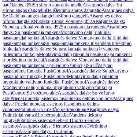
padėklams, d90
Su sifono angos dangteliu
Atsarginės dalys: Su
sifono angos dangteliu
Be išleidimo angos dangtelio
Atsarginės dalys:
Be išleidimo angos dangtelio
Sifono dangtelis
Atsarginės dalys:
Sifono dangtelis
Nuotekų sifonai vonioms, d52
Atsarginės dalys:
Nuotekų sifonai vonioms, d52
Su pasukamąja rankena
Atsarginės
dalys: Su pasukamąja rankena
Montavimo dalių rinkiniai
pasukamajai rankenai
Atsarginės dalys: Montavimo dalių rinkiniai
pasukamajai rankenai
Su pasukamąja rankena ir vandens prileidimo
funkcija
Atsarginės dalys: Su pasukamąja rankena ir vandens
prileidimo funkcija
Montavimo dalių rinkiniai pasukamajai rankenai
ir prileidimo funkcijai
Atsarginės dalys: Montavimo dalių rinkiniai
pasukamajai rankenai ir prileidimo funkcijai
Su uždarymo
paspaudimu funkcija PushControl
Atsarginės dalys: Su uždarymo
paspaudimu funkcija PushControl
Montavimo dalių rinkiniai
mygtukinio valdymo funkcijai PushControl
Atsarginės dalys:
Montavimo dalių rinkiniai mygtukinio valdymo funkcijai
PushControl
Su vožtuvo akle
Atsarginės dalys: Su vožtuvo
akle
Priedai nuotekų sistemos fasoninėms dalims vonioms
Atsarginės
dalys: Priedai nuotekų sistemos fasoninėms dalims
vonioms
Potinkiniai vamzdžio pertraukikliai
Atsarginės dalys:
Potinkiniai vamzdžio pertraukikliai
Vandens tiekimo
jungtys
Potinkinės sistemos
Geberit Duofix
Sieninės
sistemos
Atsarginės dalys: Sieninės sistemos
Tvirtinimo
sistemos
Atsarginės dalys: Tvirtinimo
sistemos
Plokštės
Priedai
Atsarginės dalys: Priedai
Potinkiniai