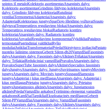
spintos iš metalo
Kolektorių asortimentas
Atsarginės dalys:
Kolektorių asortimentas
Grindinio šildymo kolektoriai
Atsarginės
dalys: Grindinio šildymo kolektoriai
Rutuliniai
ventiliai
Termometrai
Adapteriai
Atsarginės dalys:
Adapteriai
Kolektoriaus jungtys
Sparčiojo išleidimo vožtuvai
Srauto
dalytuvai
Temperatūros reguliavimo blokai
Atsarginės dalys:
Temperatūros reguliavimo blokai
Radiatorių kontūrų
kolektoriai
Atsarginės dalys: Radiatorių kontūrų
kolektoriai
Apvadai
Reguliavimo komponentai
Vykdikliai
Patalpos
termostatai
Pagrindiniai valdikliai
Ryšio
moduliai
Jutikliai
Transformatoriai
Priedai
Skirstytuvo izoliacija
Pastato
nuotekų šalinimo sistemos
Geberit Silent-db20
Vamzdžiai
Fasoninės
dalys
Atsarginės dalys: Fasoninės dalys
Alkūnės
Trišakiai
Atsarginės
dalys: Trišakiai
Redukciniai vamzdžiai
Pravalos
Atsarginės dalys:
Pravalos
SuperTube fasoninės dalys
Alkūnės
Specialios fasoninės
dalys
Jungtys
Atsarginės dalys: Jungtys
Suvirinamos jungtys
Movinės
jungtys
Atsarginės dalys: Movinės jungtys
Suspaudžiamosios
jungtys
Adapteriai į kitas medžiagas
Atsarginės dalys: Adapteriai į
kitas medžiagas
Prietaisų jungtys
Atsarginės dalys: Prietaisų
jungtys
Jungiamosios alkūnės
Atsarginės dalys: Jungiamosios
alkūnės
Priedai
Vamzdžių apkabos
Tvirtinimo elementai vamzdžių
apkaboms
Kamščiai
Tarpikliai
Eksploatacinės medžiagos
Geberit
Silent-PP
Vamzdžiai
Atsarginės dalys: Vamzdžiai
Fasoninės
dalys
Atsarginės dalys: Fasoninės dalys
Alkūnės
Atsarginės dalys:
Alkūnės
Trišakiai
Atsarginės dalys: Trišakiai
Redukciniai