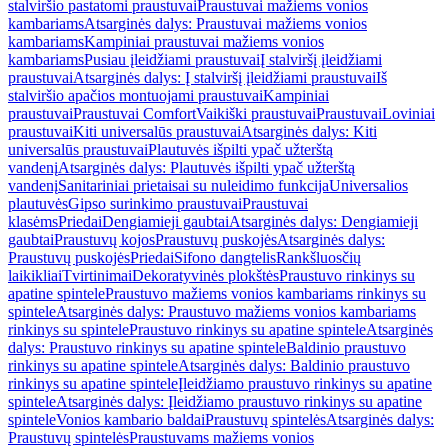
stalviršio pastatomi praustuvai
Praustuvai mažiems vonios
kambariams
Atsarginės dalys: Praustuvai mažiems vonios
kambariams
Kampiniai praustuvai mažiems vonios
kambariams
Pusiau įleidžiami praustuvai
Į stalviršį įleidžiami
praustuvai
Atsarginės dalys: Į stalviršį įleidžiami praustuvai
Iš
stalviršio apačios montuojami praustuvai
Kampiniai
praustuvai
Praustuvai Comfort
Vaikiški praustuvai
Praustuvai
Loviniai
praustuvai
Kiti universalūs praustuvai
Atsarginės dalys: Kiti
universalūs praustuvai
Plautuvės išpilti ypač užterštą
vandenį
Atsarginės dalys: Plautuvės išpilti ypač užterštą
vandenį
Sanitariniai prietaisai su nuleidimo funkcija
Universalios
plautuvės
Gipso surinkimo praustuvai
Praustuvai
klasėms
Priedai
Dengiamieji gaubtai
Atsarginės dalys: Dengiamieji
gaubtai
Praustuvų kojos
Praustuvų puskojės
Atsarginės dalys:
Praustuvų puskojės
Priedai
Sifono dangtelis
Rankšluosčių
laikikliai
Tvirtinimai
Dekoratyvinės plokštės
Praustuvo rinkinys su
apatine spintele
Praustuvo mažiems vonios kambariams rinkinys su
spintele
Atsarginės dalys: Praustuvo mažiems vonios kambariams
rinkinys su spintele
Praustuvo rinkinys su apatine spintele
Atsarginės
dalys: Praustuvo rinkinys su apatine spintele
Baldinio praustuvo
rinkinys su apatine spintele
Atsarginės dalys: Baldinio praustuvo
rinkinys su apatine spintele
Įleidžiamo praustuvo rinkinys su apatine
spintele
Atsarginės dalys: Įleidžiamo praustuvo rinkinys su apatine
spintele
Vonios kambario baldai
Praustuvų spintelės
Atsarginės dalys:
Praustuvų spintelės
Praustuvams mažiems vonios