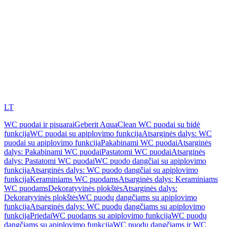
LT
WC puodai ir pisuarai
Geberit AquaClean WC puodai su bidė
funkcija
WC puodai su apiplovimo funkcija
Atsarginės dalys: WC
puodai su apiplovimo funkcija
Pakabinami WC puodai
Atsarginės
dalys: Pakabinami WC puodai
Pastatomi WC puodai
Atsarginės
dalys: Pastatomi WC puodai
WC puodo dangčiai su apiplovimo
funkcija
Atsarginės dalys: WC puodo dangčiai su apiplovimo
funkcija
Keraminiams WC puodams
Atsarginės dalys: Keraminiams
WC puodams
Dekoratyvinės plokštės
Atsarginės dalys:
Dekoratyvinės plokštės
WC puodų dangčiams su apiplovimo
funkcija
Atsarginės dalys: WC puodų dangčiams su apiplovimo
funkcija
Priedai
WC puodams su apiplovimo funkcija
WC puodų
dangčiams su apiplovimo funkcija
WC puodų dangčiams ir WC