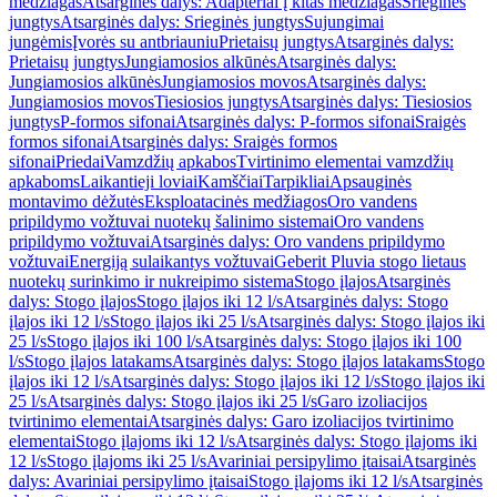
medžiagas
Atsarginės dalys: Adapteriai į kitas medžiagas
Srieginės
jungtys
Atsarginės dalys: Srieginės jungtys
Sujungimai
jungėmis
Įvorės su antbriauniu
Prietaisų jungtys
Atsarginės dalys:
Prietaisų jungtys
Jungiamosios alkūnės
Atsarginės dalys:
Jungiamosios alkūnės
Jungiamosios movos
Atsarginės dalys:
Jungiamosios movos
Tiesiosios jungtys
Atsarginės dalys: Tiesiosios
jungtys
P-formos sifonai
Atsarginės dalys: P-formos sifonai
Sraigės
formos sifonai
Atsarginės dalys: Sraigės formos
sifonai
Priedai
Vamzdžių apkabos
Tvirtinimo elementai vamzdžių
apkaboms
Laikantieji loviai
Kamščiai
Tarpikliai
Apsauginės
montavimo dėžutės
Eksploatacinės medžiagos
Oro vandens
pripildymo vožtuvai nuotekų šalinimo sistemai
Oro vandens
pripildymo vožtuvai
Atsarginės dalys: Oro vandens pripildymo
vožtuvai
Energiją sulaikantys vožtuvai
Geberit Pluvia stogo lietaus
nuotekų surinkimo ir nukreipimo sistema
Stogo įlajos
Atsarginės
dalys: Stogo įlajos
Stogo įlajos iki 12 l/s
Atsarginės dalys: Stogo
įlajos iki 12 l/s
Stogo įlajos iki 25 l/s
Atsarginės dalys: Stogo įlajos iki
25 l/s
Stogo įlajos iki 100 l/s
Atsarginės dalys: Stogo įlajos iki 100
l/s
Stogo įlajos latakams
Atsarginės dalys: Stogo įlajos latakams
Stogo
įlajos iki 12 l/s
Atsarginės dalys: Stogo įlajos iki 12 l/s
Stogo įlajos iki
25 l/s
Atsarginės dalys: Stogo įlajos iki 25 l/s
Garo izoliacijos
tvirtinimo elementai
Atsarginės dalys: Garo izoliacijos tvirtinimo
elementai
Stogo įlajoms iki 12 l/s
Atsarginės dalys: Stogo įlajoms iki
12 l/s
Stogo įlajoms iki 25 l/s
Avariniai persipylimo įtaisai
Atsarginės
dalys: Avariniai persipylimo įtaisai
Stogo įlajoms iki 12 l/s
Atsarginės