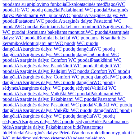
puodams su apiplovimo funkcija
Eksploatacinės medžiagos
WC
puodai ir WC puodų dangčiai
Pakabinami WC puodai
Atsarginės
dalys: Pakabinami WC puodai
WC puodai
Atsarginės dalys: WC
puodai
Pastatomi WC puodai
Atsarginės dalys: Pastatomi WC
puodai
WC puodai išoriniams bakeliams montuoti
Atsarginės dalys:
WC puodai išoriniams bakeliams montuoti
WC puodai
Atsarginės
dalys: WC puodai
Išoriniai bakeliai WC puodams, iš sanitarinės
keramikos
Montuojami ant WC puodų
WC puodų
dangčiai
Atsarginės dalys: WC puodų dangčiai
WC puodų
dangčiai
Atsarginės dalys: WC puodų dangčiai
Comfort WC
puodai
Atsarginės dalys: Comfort WC puodai
Paaukštinti WC
puodai
Atsarginės dalys: Paaukštinti WC puodai
Pailginti WC
puodai
Atsarginės dalys: Pailginti WC puodai
Comfort WC puodų
dangčiai
Atsarginės dalys: Comfort WC puodų dangčiai
WC puodų
dangčiai
Atsarginės dalys: WC puodų dangčiai
WC puodų
sėdynės
Atsarginės dalys: WC puodų sėdynės
Vaikiški WC
puodai
Atsarginės dalys: Vaikiški WC puodai
Pakabinami WC
puodai
Atsarginės dalys: Pakabinami WC puodai
Pastatomi WC
puodai
Atsarginės dalys: Pastatomi WC puodai
Vaikiški WC puodų
dangčiai
Atsarginės dalys: Vaikiški WC puodų dangčiai
WC puodų
dangčiai
Atsarginės dalys: WC puodų dangčiai
WC puodų
sėdynės
Atsarginės dalys: WC puodų sėdynės
Bidės
Pakabinamos
bidė
Atsarginės dalys: Pakabinamos bidė
Pastatomos
bidė
Priedai
Atsarginės dalys: Priedai
Vandens nuleidimo mygtukai ir
WC nuleidimo valdymo sistemos
Vandens nuleidimo