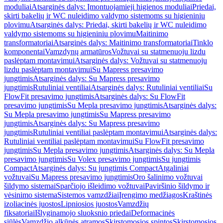
moduliai
Atsarginės dalys: Įmontuojamieji higienos moduliai
Priedai,
skirti bakelių ir WC nuleidimo valdymo sistemoms su higieniniu
plovimu
Atsarginės dalys: Priedai, skirti bakelių ir WC nuleidimo
valdymo sistemoms su higieniniu plovimu
Maitinimo
transformatoriai
Atsarginės dalys: Maitinimo transformatoriai
Tinklo
komponentai
Vamzdynų armatūros
Vožtuvai su statmenuoju lizdu
paslėptam montavimui
Atsarginės dalys: Vožtuvai su statmenuoju
lizdu paslėptam montavimui
Su Mapress presavimo
jungtimis
Atsarginės dalys: Su Mapress presavimo
jungtimis
Rutuliniai ventiliai
Atsarginės dalys: Rutuliniai ventiliai
Su
FlowFit presavimo jungtimis
Atsarginės dalys: Su FlowFit
presavimo jungtimis
Su Mepla presavimo jungtimis
Atsarginės dalys:
Su Mepla presavimo jungtimis
Su Mapress presavimo
jungtimis
Atsarginės dalys: Su Mapress presavimo
jungtimis
Rutuliniai ventiliai paslėptam montavimui
Atsarginės dalys:
Rutuliniai ventiliai paslėptam montavimui
Su FlowFit presavimo
jungtimis
Su Mepla presavimo jungtimis
Atsarginės dalys: Su Mepla
presavimo jungtimis
Su Volex presavimo jungtimis
Su jungtimis
Compact
Atsarginės dalys: Su jungtimis Compact
Atgaliniai
vožtuvai
Su Mapress presavimo jungtimis
Oro šalinimo vožtuvai
šildymo sistemai
Sparčiojo išleidimo vožtuvai
Paviršinio šildymo ir
vėsinimo sistema
Sistemos vamzdžiai
Įrengimo medžiagos
Kraštinės
izoliacinės juostos
Lipniosios juostos
Vamzdžių
fiksatoriai
Išlyginamojo sluoksnio priedai
Deformacinės
siūlės
Vamzdžio alkūnės atramos
Skirstomosios spintos
Skirstomosios