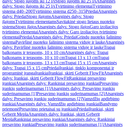
dalys: Stogo įlajoms iki 12 l/s
Stogo įlajoms iki 25 l/s
Atsarginės
dalys: Stogo įlajoms iki 25 l/s
Tvirtinimo elementai
Tvirtinimo
sistema d40–200
Tvirtinimo sistema d250–315
Priedai
Atsarginės
dalys: Priedai
Stogo įlajoms
Atsarginės dalys: Stogo
įlajoms
Tvirtinimo elementams
Savitakinė stogo lietaus nuotekų
sistema
Stogo įlajos
Atsarginės dalys: Stogo įlajos
Garo izoliacijos
tvirtinimo elementai
Atsarginės dalys: Garo izoliacijos tvirtinimo
elementai
Priedai
Atsarginės dalys: Priedai
Grindų nuotekų šalinimo
sistema
Paviršinė nuotekų šalinimo sistema viduje ir lauke
Atsarginės
dalys: Paviršinė nuotekų šalinimo sistema viduje ir lauke
Trapai
balkonams ir terasoms, 10 x 10 cm
Atsarginės dalys: Trapai
balkonams ir terasoms, 10 x 10 cm
Trapai 13 x 13 cm
Trapai
balkonams ir terasoms, 13 x 13 cm
Trapai 15 x 15 cm
Atsarginės
dalys: Trapai 15 x 15 cm
Priedai
Įrankiai, tinklo komponentai ir
programinė įranga
Įrankiai
Įrankiai, skirti Geberit FlowFit
Atsarginės
dalys: Įrankiai, skirti Geberit FlowFit
Rankiniai presavimo
įrankiai
Atsarginės dalys: Rankiniai presavimo įrankiai
Presavimo
įrankių suderinamumas [1]
Atsarginės dalys: Presavimo įrankių
suderinamumas [1]
Presavimo įrankių suderinamumas [2]
Atsarginės
dalys: Presavimo įrankių suderinamumas [2]
Vamzdžių apdirbimo
įrankiai
Atsarginės dalys: Vamzdžių apdirbimo įrankiai
Bandymo
priemonė
Presavimo prietaisai su įrankiais
Priedai
Įrankiai, skirti
Geberit Mepla
Atsarginės dalys: Įrankiai, skirti Geberit
Mepla
Rankiniai presavimo įrankiai
Atsarginės dalys: Rankiniai
presavimo įrankiai
Presavimo įrankių suderinamumas [1]
Atsarginės