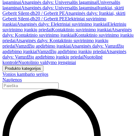
lagaminai
Atsarginės dalys: Universalūs lagaminai
Universalūs
lagaminai
Atsarginės dalys: Universalūs lagaminai
Įrankiai, skirti
Geberit Silent-db20 / Geberit PE
Atsarginės dalys: Įrankiai, skirti
Geberit Silent-db20 / Geberit PE
Elektriniai suvirinimo
įrankiai
Atsarginės dalys: Elektriniai suvirinimo įrankiai
Elektrinių
suvirinimo įrankių priedai
Kontaktinio suvirinimo įrankiai
Atsarginės
dalys: Kontaktinio suvirinimo įrankiai
Kontaktinio suvirinimo įrankių
priedai
Atsarginės dalys: Kontaktinio suvirinimo įrankių
priedai
Vamzdžių apdirbimo įrankiai
Atsarginės dalys: Vamzdžių
apdirbimo įrankiai
Vamzdžių apdirbimo įrankių priedai
Atsarginės
dalys: Vamzdžių apdirbimo įrankių priedai
Nuotolinė
kontrolė
Nuotolinio valdymo įrenginiai
Produkto kategorijos
Vonios kambario serijos
Naujienos