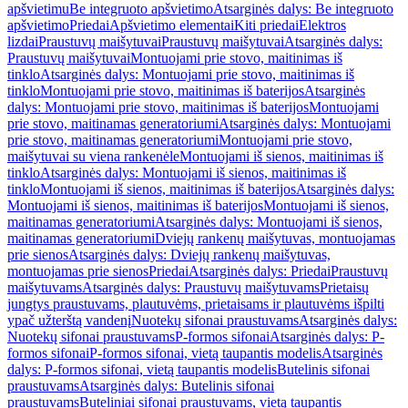
apšvietimu
Be integruoto apšvietimo
Atsarginės dalys: Be integruoto
apšvietimo
Priedai
Apšvietimo elementai
Kiti priedai
Elektros
lizdai
Praustuvų maišytuvai
Praustuvų maišytuvai
Atsarginės dalys:
Praustuvų maišytuvai
Montuojami prie stovo, maitinimas iš
tinklo
Atsarginės dalys: Montuojami prie stovo, maitinimas iš
tinklo
Montuojami prie stovo, maitinimas iš baterijos
Atsarginės
dalys: Montuojami prie stovo, maitinimas iš baterijos
Montuojami
prie stovo, maitinamas generatoriumi
Atsarginės dalys: Montuojami
prie stovo, maitinamas generatoriumi
Montuojami prie stovo,
maišytuvai su viena rankenėle
Montuojami iš sienos, maitinimas iš
tinklo
Atsarginės dalys: Montuojami iš sienos, maitinimas iš
tinklo
Montuojami iš sienos, maitinimas iš baterijos
Atsarginės dalys:
Montuojami iš sienos, maitinimas iš baterijos
Montuojami iš sienos,
maitinamas generatoriumi
Atsarginės dalys: Montuojami iš sienos,
maitinamas generatoriumi
Dviejų rankenų maišytuvas, montuojamas
prie sienos
Atsarginės dalys: Dviejų rankenų maišytuvas,
montuojamas prie sienos
Priedai
Atsarginės dalys: Priedai
Praustuvų
maišytuvams
Atsarginės dalys: Praustuvų maišytuvams
Prietaisų
jungtys praustuvams, plautuvėms, prietaisams ir plautuvėms išpilti
ypač užterštą vandenį
Nuotekų sifonai praustuvams
Atsarginės dalys:
Nuotekų sifonai praustuvams
P-formos sifonai
Atsarginės dalys: P-
formos sifonai
P-formos sifonai, vietą taupantis modelis
Atsarginės
dalys: P-formos sifonai, vietą taupantis modelis
Butelinis sifonai
praustuvams
Atsarginės dalys: Butelinis sifonai
praustuvams
Buteliniai sifonai praustuvams, vietą taupantis