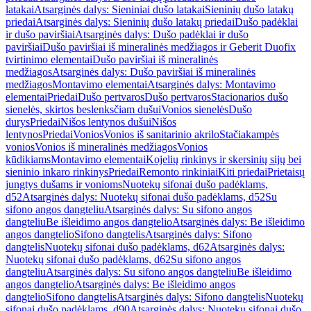
latakai
Atsarginės dalys: Sieniniai dušo latakai
Sieninių dušo latakų
priedai
Atsarginės dalys: Sieninių dušo latakų priedai
Dušo padėklai
ir dušo paviršiai
Atsarginės dalys: Dušo padėklai ir dušo
paviršiai
Dušo paviršiai iš mineralinės medžiagos ir Geberit Duofix
tvirtinimo elementai
Dušo paviršiai iš mineralinės
medžiagos
Atsarginės dalys: Dušo paviršiai iš mineralinės
medžiagos
Montavimo elementai
Atsarginės dalys: Montavimo
elementai
Priedai
Dušo pertvaros
Dušo pertvaros
Stacionarios dušo
sienelės, skirtos beslenksčiam dušui
Vonios sienelės
Dušo
durys
Priedai
Nišos lentynos dušui
Nišos
lentynos
Priedai
Vonios
Vonios iš sanitarinio akrilo
Stačiakampės
vonios
Vonios iš mineralinės medžiagos
Vonios
kūdikiams
Montavimo elementai
Kojelių rinkinys ir skersinių sijų bei
sieninio inkaro rinkinys
Priedai
Remonto rinkiniai
Kiti priedai
Prietaisų
jungtys dušams ir vonioms
Nuotekų sifonai dušo padėklams,
d52
Atsarginės dalys: Nuotekų sifonai dušo padėklams, d52
Su
sifono angos dangteliu
Atsarginės dalys: Su sifono angos
dangteliu
Be išleidimo angos dangtelio
Atsarginės dalys: Be išleidimo
angos dangtelio
Sifono dangtelis
Atsarginės dalys: Sifono
dangtelis
Nuotekų sifonai dušo padėklams, d62
Atsarginės dalys:
Nuotekų sifonai dušo padėklams, d62
Su sifono angos
dangteliu
Atsarginės dalys: Su sifono angos dangteliu
Be išleidimo
angos dangtelio
Atsarginės dalys: Be išleidimo angos
dangtelio
Sifono dangtelis
Atsarginės dalys: Sifono dangtelis
Nuotekų
sifonai dušo padėklams, d90
Atsarginės dalys: Nuotekų sifonai dušo