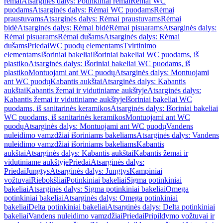
rėmai
Atsarginės dalys: Potinkiniai rėmai
Rėmai WC
puodams
Atsarginės dalys: Rėmai WC puodams
Rėmai
praustuvams
Atsarginės dalys: Rėmai praustuvams
Rėmai
bidė
Atsarginės dalys: Rėmai bidė
Rėmai pisuarams
Atsarginės dalys:
Rėmai pisuarams
Rėmai dušams
Atsarginės dalys: Rėmai
dušams
Priedai
WC puodų elementams
Tvirtinimo
elementams
Išoriniai bakeliai
Išoriniai bakeliai WC puodams, iš
plastiko
Atsarginės dalys: Išoriniai bakeliai WC puodams, iš
plastiko
Montuojami ant WC puodų
Atsarginės dalys: Montuojami
ant WC puodų
Kabantis aukštai
Atsarginės dalys: Kabantis
aukštai
Kabantis žemai ir vidutiniame aukštyje
Atsarginės dalys:
Kabantis žemai ir vidutiniame aukštyje
Išoriniai bakeliai WC
puodams, iš sanitarinės keramikos
Atsarginės dalys: Išoriniai bakeliai
WC puodams, iš sanitarinės keramikos
Montuojami ant WC
puodų
Atsarginės dalys: Montuojami ant WC puodų
Vandens
nuleidimo vamzdžiai išoriniams bakeliams
Atsarginės dalys: Vandens
nuleidimo vamzdžiai išoriniams bakeliams
Kabantis
aukštai
Atsarginės dalys: Kabantis aukštai
Kabantis žemai ir
vidutiniame aukštyje
Priedai
Atsarginės dalys:
Priedai
Jungtys
Atsarginės dalys: Jungtys
Kampiniai
vožtuvai
Riebokšliai
Potinkiniai bakeliai
Sigma potinkiniai
bakeliai
Atsarginės dalys: Sigma potinkiniai bakeliai
Omega
potinkiniai bakeliai
Atsarginės dalys: Omega potinkiniai
bakeliai
Delta potinkiniai bakeliai
Atsarginės dalys: Delta potinkiniai
bakeliai
Vandens nuleidimo vamzdžiai
Priedai
Pripildymo vožtuvai ir