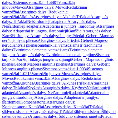
dalys: Sistemos vamzdžiai 1.4401
Vamzdžių
įmovos
Movos
Atsarginės dalys: Movos
Redukciniai
vamzdžiai
Atsarginės dalys: Redukciniai
vamzdžiai
Alkūnės
Atsarginės dalys: Alkūnės
Trišakiai
Atsarginės
dalys: Trišakiai
Neišardomieji adapteriai
Atsarginės dalys:
Neišardomieji adapteriai
Adapteriai ir jungtys, išardomieji
Atsarginės
dalys: Adapteriai ir jungtys, išardomieji
Kamščiai
Atsarginės dalys:
Kamščiai
Jungtys
Atsarginės dalys: Jungtys
Priedai, Geberit Mapress
nerūdijantysis plienas
Atsarginės dalys: Priedai, Geberit Mapress
nerūdijantysis plienas
Sandarikliai vamzdžiams ir fasoninėms
dalims
Tvirtinimo elementai vamzdžiams
Tvirtinimo elementai
jungtims
Atsarginės dalys: Tvirtinimo elementai jungtims
Sistemos
tarpikliai
Varžtų rinkinys jungėmis sujungti
Geberit Mapress anglinis
plienas
Geberit Mapress anglinis plienas
Atsarginės dalys: Geberit
Mapress anglinis plienas
Sistemos vamzdžiai 1.0034
Sistemos
vamzdžiai 1.0215
Vamzdžių įmovos
Movos
Atsarginės dalys:
Movos
Redukciniai vamzdžiai
Atsarginės dalys: Redukciniai
vamzdžiai
Alkūnės
Atsarginės dalys: Alkūnės
Trišakiai
Atsarginės
dalys: Trišakiai
Kryžmės
Atsarginės dalys: Kryžmės
Neišardomieji
adapteriai
Atsarginės dalys: Neišardomieji adapteriai
Adapteriai ir
jungtys, išardomieji
Atsarginės dalys: Adapteriai ir jungtys,
išardomieji
Kompensatoriai
Atsarginės dalys:
Kompensatoriai
Kamščiai
Atsarginės dalys: Kamščiai
Trišakiai
šildymo sistemai
Atsarginės dalys: Trišakiai šildymo sistemai
Šildymo
sistemos jungtys
Atsarginės dalys: Šildymo sistemos jungtys
Priedai,