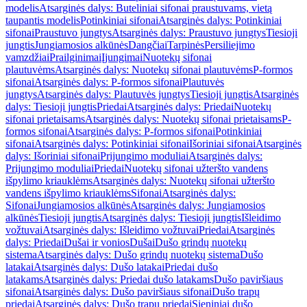
modelis
Atsarginės dalys: Buteliniai sifonai praustuvams, vietą
taupantis modelis
Potinkiniai sifonai
Atsarginės dalys: Potinkiniai
sifonai
Praustuvo jungtys
Atsarginės dalys: Praustuvo jungtys
Tiesioji
jungtis
Jungiamosios alkūnės
Dangčiai
Tarpinės
Persiliejimo
vamzdžiai
Prailginimai
Įjungimai
Nuotekų sifonai
plautuvėms
Atsarginės dalys: Nuotekų sifonai plautuvėms
P-formos
sifonai
Atsarginės dalys: P-formos sifonai
Plautuvės
jungtys
Atsarginės dalys: Plautuvės jungtys
Tiesioji jungtis
Atsarginės
dalys: Tiesioji jungtis
Priedai
Atsarginės dalys: Priedai
Nuotekų
sifonai prietaisams
Atsarginės dalys: Nuotekų sifonai prietaisams
P-
formos sifonai
Atsarginės dalys: P-formos sifonai
Potinkiniai
sifonai
Atsarginės dalys: Potinkiniai sifonai
Išoriniai sifonai
Atsarginės
dalys: Išoriniai sifonai
Prijungimo moduliai
Atsarginės dalys:
Prijungimo moduliai
Priedai
Nuotekų sifonai užteršto vandens
išpylimo kriauklėms
Atsarginės dalys: Nuotekų sifonai užteršto
vandens išpylimo kriauklėms
Sifonai
Atsarginės dalys:
Sifonai
Jungiamosios alkūnės
Atsarginės dalys: Jungiamosios
alkūnės
Tiesioji jungtis
Atsarginės dalys: Tiesioji jungtis
Išleidimo
vožtuvai
Atsarginės dalys: Išleidimo vožtuvai
Priedai
Atsarginės
dalys: Priedai
Dušai ir vonios
Dušai
Dušo grindų nuotekų
sistema
Atsarginės dalys: Dušo grindų nuotekų sistema
Dušo
latakai
Atsarginės dalys: Dušo latakai
Priedai dušo
latakams
Atsarginės dalys: Priedai dušo latakams
Dušo paviršiaus
sifonai
Atsarginės dalys: Dušo paviršiaus sifonai
Dušo trapų
priedai
Atsarginės dalys: Dušo trapų priedai
Sieniniai dušo