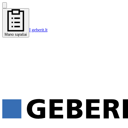
Į geberit.lt
Mano sąrašai