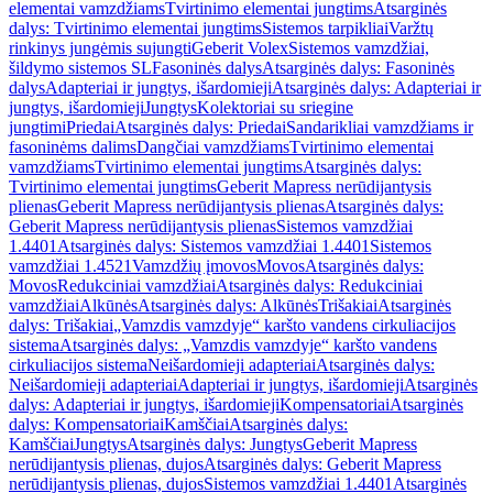
elementai vamzdžiams
Tvirtinimo elementai jungtims
Atsarginės
dalys: Tvirtinimo elementai jungtims
Sistemos tarpikliai
Varžtų
rinkinys jungėmis sujungti
Geberit Volex
Sistemos vamzdžiai,
šildymo sistemos SL
Fasoninės dalys
Atsarginės dalys: Fasoninės
dalys
Adapteriai ir jungtys, išardomieji
Atsarginės dalys: Adapteriai ir
jungtys, išardomieji
Jungtys
Kolektoriai su sriegine
jungtimi
Priedai
Atsarginės dalys: Priedai
Sandarikliai vamzdžiams ir
fasoninėms dalims
Dangčiai vamzdžiams
Tvirtinimo elementai
vamzdžiams
Tvirtinimo elementai jungtims
Atsarginės dalys:
Tvirtinimo elementai jungtims
Geberit Mapress nerūdijantysis
plienas
Geberit Mapress nerūdijantysis plienas
Atsarginės dalys:
Geberit Mapress nerūdijantysis plienas
Sistemos vamzdžiai
1.4401
Atsarginės dalys: Sistemos vamzdžiai 1.4401
Sistemos
vamzdžiai 1.4521
Vamzdžių įmovos
Movos
Atsarginės dalys:
Movos
Redukciniai vamzdžiai
Atsarginės dalys: Redukciniai
vamzdžiai
Alkūnės
Atsarginės dalys: Alkūnės
Trišakiai
Atsarginės
dalys: Trišakiai
„Vamzdis vamzdyje“ karšto vandens cirkuliacijos
sistema
Atsarginės dalys: „Vamzdis vamzdyje“ karšto vandens
cirkuliacijos sistema
Neišardomieji adapteriai
Atsarginės dalys:
Neišardomieji adapteriai
Adapteriai ir jungtys, išardomieji
Atsarginės
dalys: Adapteriai ir jungtys, išardomieji
Kompensatoriai
Atsarginės
dalys: Kompensatoriai
Kamščiai
Atsarginės dalys:
Kamščiai
Jungtys
Atsarginės dalys: Jungtys
Geberit Mapress
nerūdijantysis plienas, dujos
Atsarginės dalys: Geberit Mapress
nerūdijantysis plienas, dujos
Sistemos vamzdžiai 1.4401
Atsarginės