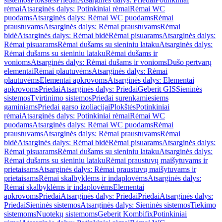
rėmai
Atsarginės dalys: Potinkiniai rėmai
Rėmai WC
puodams
Atsarginės dalys: Rėmai WC puodams
Rėmai
praustuvams
Atsarginės dalys: Rėmai praustuvams
Rėmai
bidė
Atsarginės dalys: Rėmai bidė
Rėmai pisuarams
Atsarginės dalys:
Rėmai pisuarams
Rėmai dušams su sieniniu lataku
Atsarginės dalys:
Rėmai dušams su sieniniu lataku
Rėmai dušams ir
vonioms
Atsarginės dalys: Rėmai dušams ir vonioms
Dušo pertvarų
elementai
Rėmai plautuvėms
Atsarginės dalys: Rėmai
plautuvėms
Elementai apkrovoms
Atsarginės dalys: Elementai
apkrovoms
Priedai
Atsarginės dalys: Priedai
Geberit GIS
Sieninės
sistemos
Tvirtinimo sistemos
Priedai surenkamiesiems
gaminiams
Priedai garso izoliacijai
Plokštės
Potinkiniai
rėmai
Atsarginės dalys: Potinkiniai rėmai
Rėmai WC
puodams
Atsarginės dalys: Rėmai WC puodams
Rėmai
praustuvams
Atsarginės dalys: Rėmai praustuvams
Rėmai
bidė
Atsarginės dalys: Rėmai bidė
Rėmai pisuarams
Atsarginės dalys:
Rėmai pisuarams
Rėmai dušams su sieniniu lataku
Atsarginės dalys:
Rėmai dušams su sieniniu lataku
Rėmai praustuvų maišytuvams ir
prietaisams
Atsarginės dalys: Rėmai praustuvų maišytuvams ir
prietaisams
Rėmai skalbyklėms ir indaplovėms
Atsarginės dalys:
Rėmai skalbyklėms ir indaplovėms
Elementai
apkrovoms
Priedai
Atsarginės dalys: Priedai
Priedai
Atsarginės dalys:
Priedai
Sieninės sistemos
Atsarginės dalys: Sieninės sistemos
Tiekimo
sistemoms
Nuotekų sistemoms
Geberit Kombifix
Potinkiniai