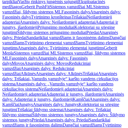
tarpikliai
Varžtų rinkinys jungėmis sujungti
Eksploatacinės
medžiagos
Geberit PushFit
Sistemos vamzdžiai ML
Sistemos
vamzdžiai, šildymo sistemos ML
Fasoninės dalys
Atsarginės dalys:
Fasoninės dalys
Tvirtinimo kronšteinas
Trišakiai
Neišardomieji
adapteriai
Atsarginės dalys: Neišardomieji adapteriai
Adapteriai ir
jungtys, išardomieji
Prijungimo moduliai
Kolektoriai su sriegine
jungtimi
Šildymo sistemos prijungimo moduliai
Priedai
Atsarginės
dalys: Priedai
Sandarikliai vamzdžiams ir fasoninėms dalims
Dangčiai
vamzdžiams
Tvirtinimo elementai vamzdžiams
Tvirtinimo elementai
jungtims
Atsarginės dalys: Tvirtinimo elementai jungtims
Geberit
Mepla
Sistemos vamzdžiai ML
Sistemos vamzdžiai, šildymo sistemos
ML
Fasoninės dalys
Atsarginės dalys: Fasoninės
dalys
Movos
Atsarginės dalys: Movos
Redukciniai
vamzdžiai
Atsarginės dalys: Redukciniai
vamzdžiai
Alkūnės
Atsarginės dalys: Alkūnės
Trišakiai
Atsarginės
dalys: Trišakiai
„Vamzdis vamzdyje“ karšto vandens cirkuliacijos
sistema
Atsarginės dalys: „Vamzdis vamzdyje“ karšto vandens
cirkuliacijos sistema
Neišardomieji adapteriai
Atsarginės dalys:
Neišardomieji adapteriai
Adapteriai ir jungtys, išardomieji
Atsarginės
dalys: Adapteriai ir jungtys, išardomieji
Kamščiai
Atsarginės dalys:
Kamščiai
Jungtys
Atsarginės dalys: Jungtys
Kolektoriai su sriegine
jungtimi
Trišakiai šildymo sistemai
Atsarginės dalys: Trišakiai
šildymo sistemai
Šildymo sistemos jungtys
Atsarginės dalys: Šildymo
sistemos jungtys
Priedai
Atsarginės dalys: Priedai
Sandarikliai
vamzdžiams ir fasoninėms dalims
Dangčiai vamzdžiams
Tvirtinimo