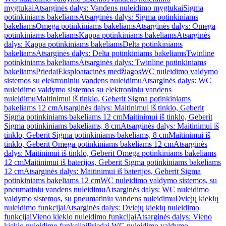
mygtukai
Atsarginės dalys: Vandens nuleidimo mygtukai
Sigma
potinkiniams bakeliams
Atsarginės dalys: Sigma potinkiniams
bakeliams
Omega potinkiniams bakeliams
Atsarginės dalys: Omega
potinkiniams bakeliams
Kappa potinkiniams bakeliams
Atsarginės
dalys: Kappa potinkiniams bakeliams
Delta potinkiniams
bakeliams
Atsarginės dalys: Delta potinkiniams bakeliams
Twinline
potinkiniams bakeliams
Atsarginės dalys: Twinline potinkiniams
bakeliams
Priedai
Eksploatacinės medžiagos
WC nuleidimo valdymo
sistemos su elektroniniu vandens nuleidimu
Atsarginės dalys: WC
nuleidimo valdymo sistemos su elektroniniu vandens
nuleidimu
Maitinimui iš tinklo, Geberit Sigma potinkiniams
bakeliams 12 cm
Atsarginės dalys: Maitinimui iš tinklo, Geberit
Sigma potinkiniams bakeliams 12 cm
Maitinimui iš tinklo, Geberit
Sigma potinkiniams bakeliams, 8 cm
Atsarginės dalys: Maitinimui iš
tinklo, Geberit Sigma potinkiniams bakeliams, 8 cm
Maitinimui iš
tinklo, Geberit Omega potinkiniams bakeliams 12 cm
Atsarginės
dalys: Maitinimui iš tinklo, Geberit Omega potinkiniams bakeliams
12 cm
Maitinimui iš baterijos, Geberit Sigma potinkiniams bakeliams
12 cm
Atsarginės dalys: Maitinimui iš baterijos, Geberit Sigma
potinkiniams bakeliams 12 cm
WC nuleidimo valdymo sistemos, su
pneumatiniu vandens nuleidimu
Atsarginės dalys: WC nuleidimo
valdymo sistemos, su pneumatiniu vandens nuleidimu
Dviejų kiekių
nuleidimo funkcijai
Atsarginės dalys: Dviejų kiekių nuleidimo
funkcijai
Vieno kiekio nuleidimo funkcijai
Atsarginės dalys: Vieno
kiekio nuleidimo funkcijai
Priedai WC nuleidimo valdymo