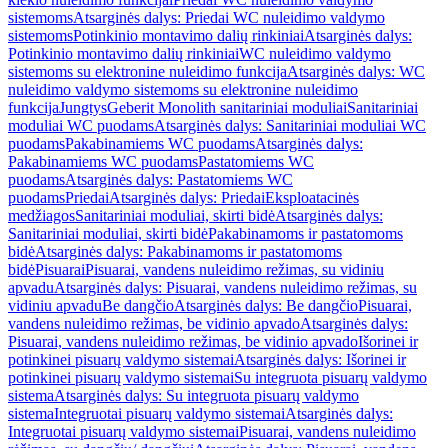
sistemoms
Atsarginės dalys: Priedai WC nuleidimo valdymo
sistemoms
Potinkinio montavimo dalių rinkiniai
Atsarginės dalys:
Potinkinio montavimo dalių rinkiniai
WC nuleidimo valdymo
sistemoms su elektronine nuleidimo funkcija
Atsarginės dalys: WC
nuleidimo valdymo sistemoms su elektronine nuleidimo
funkcija
Jungtys
Geberit Monolith sanitariniai moduliai
Sanitariniai
moduliai WC puodams
Atsarginės dalys: Sanitariniai moduliai WC
puodams
Pakabinamiems WC puodams
Atsarginės dalys:
Pakabinamiems WC puodams
Pastatomiems WC
puodams
Atsarginės dalys: Pastatomiems WC
puodams
Priedai
Atsarginės dalys: Priedai
Eksploatacinės
medžiagos
Sanitariniai moduliai, skirti bidė
Atsarginės dalys:
Sanitariniai moduliai, skirti bidė
Pakabinamoms ir pastatomoms
bidė
Atsarginės dalys: Pakabinamoms ir pastatomoms
bidė
Pisuarai
Pisuarai, vandens nuleidimo režimas, su vidiniu
apvadu
Atsarginės dalys: Pisuarai, vandens nuleidimo režimas, su
vidiniu apvadu
Be dangčio
Atsarginės dalys: Be dangčio
Pisuarai,
vandens nuleidimo režimas, be vidinio apvado
Atsarginės dalys:
Pisuarai, vandens nuleidimo režimas, be vidinio apvado
Išorinei ir
potinkinei pisuarų valdymo sistemai
Atsarginės dalys: Išorinei ir
potinkinei pisuarų valdymo sistemai
Su integruota pisuarų valdymo
sistema
Atsarginės dalys: Su integruota pisuarų valdymo
sistema
Integruotai pisuarų valdymo sistemai
Atsarginės dalys:
Integruotai pisuarų valdymo sistemai
Pisuarai, vandens nuleidimo