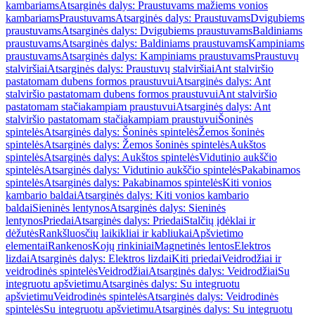
kambariams
Atsarginės dalys: Praustuvams mažiems vonios
kambariams
Praustuvams
Atsarginės dalys: Praustuvams
Dvigubiems
praustuvams
Atsarginės dalys: Dvigubiems praustuvams
Baldiniams
praustuvams
Atsarginės dalys: Baldiniams praustuvams
Kampiniams
praustuvams
Atsarginės dalys: Kampiniams praustuvams
Praustuvų
stalviršiai
Atsarginės dalys: Praustuvų stalviršiai
Ant stalviršio
pastatomam dubens formos praustuvui
Atsarginės dalys: Ant
stalviršio pastatomam dubens formos praustuvui
Ant stalviršio
pastatomam stačiakampiam praustuvui
Atsarginės dalys: Ant
stalviršio pastatomam stačiakampiam praustuvui
Šoninės
spintelės
Atsarginės dalys: Šoninės spintelės
Žemos šoninės
spintelės
Atsarginės dalys: Žemos šoninės spintelės
Aukštos
spintelės
Atsarginės dalys: Aukštos spintelės
Vidutinio aukščio
spintelės
Atsarginės dalys: Vidutinio aukščio spintelės
Pakabinamos
spintelės
Atsarginės dalys: Pakabinamos spintelės
Kiti vonios
kambario baldai
Atsarginės dalys: Kiti vonios kambario
baldai
Sieninės lentynos
Atsarginės dalys: Sieninės
lentynos
Priedai
Atsarginės dalys: Priedai
Stalčių įdėklai ir
dėžutės
Rankšluosčių laikikliai ir kabliukai
Apšvietimo
elementai
Rankenos
Kojų rinkiniai
Magnetinės lentos
Elektros
lizdai
Atsarginės dalys: Elektros lizdai
Kiti priedai
Veidrodžiai ir
veidrodinės spintelės
Veidrodžiai
Atsarginės dalys: Veidrodžiai
Su
integruotu apšvietimu
Atsarginės dalys: Su integruotu
apšvietimu
Veidrodinės spintelės
Atsarginės dalys: Veidrodinės
spintelės
Su integruotu apšvietimu
Atsarginės dalys: Su integruotu