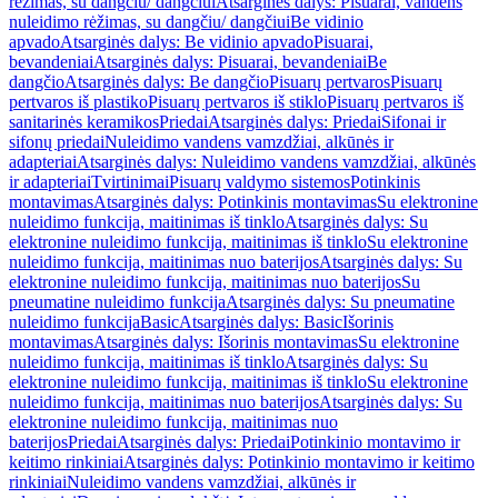
rėžimas, su dangčiu/ dangčiui
Atsarginės dalys: Pisuarai, vandens
nuleidimo rėžimas, su dangčiu/ dangčiui
Be vidinio
apvado
Atsarginės dalys: Be vidinio apvado
Pisuarai,
bevandeniai
Atsarginės dalys: Pisuarai, bevandeniai
Be
dangčio
Atsarginės dalys: Be dangčio
Pisuarų pertvaros
Pisuarų
pertvaros iš plastiko
Pisuarų pertvaros iš stiklo
Pisuarų pertvaros iš
sanitarinės keramikos
Priedai
Atsarginės dalys: Priedai
Sifonai ir
sifonų priedai
Nuleidimo vandens vamzdžiai, alkūnės ir
adapteriai
Atsarginės dalys: Nuleidimo vandens vamzdžiai, alkūnės
ir adapteriai
Tvirtinimai
Pisuarų valdymo sistemos
Potinkinis
montavimas
Atsarginės dalys: Potinkinis montavimas
Su elektronine
nuleidimo funkcija, maitinimas iš tinklo
Atsarginės dalys: Su
elektronine nuleidimo funkcija, maitinimas iš tinklo
Su elektronine
nuleidimo funkcija, maitinimas nuo baterijos
Atsarginės dalys: Su
elektronine nuleidimo funkcija, maitinimas nuo baterijos
Su
pneumatine nuleidimo funkcija
Atsarginės dalys: Su pneumatine
nuleidimo funkcija
Basic
Atsarginės dalys: Basic
Išorinis
montavimas
Atsarginės dalys: Išorinis montavimas
Su elektronine
nuleidimo funkcija, maitinimas iš tinklo
Atsarginės dalys: Su
elektronine nuleidimo funkcija, maitinimas iš tinklo
Su elektronine
nuleidimo funkcija, maitinimas nuo baterijos
Atsarginės dalys: Su
elektronine nuleidimo funkcija, maitinimas nuo
baterijos
Priedai
Atsarginės dalys: Priedai
Potinkinio montavimo ir
keitimo rinkiniai
Atsarginės dalys: Potinkinio montavimo ir keitimo
rinkiniai
Nuleidimo vandens vamzdžiai, alkūnės ir