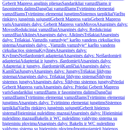
Geberit Mapress anglinis plienas
Sandarikliai vamzdžiams ir
fasoninėms dalims
Dangčiai vamzdžiams
Tvirtinimo elementai
vamzdžiams
Tvirtinimo elementai jungtims
Sistemos tarpikliai
Varžtų
rinkinys jungėmis sujungti
Geberit Mapress varis
Geberit Mapress
varis
Atsarginės dalys: Geberit Mapress varis
Movos
Atsarginės dalys:
Movos
Redukciniai vamzdžiai
Atsarginės dalys: Redukciniai
vamzdžiai
Alkūnės
Atsarginės dalys: Alkūnės
Trišakiai
Atsarginės
dalys: Trišakiai
„Vamzdis vamzdyje“ karšto vandens cirkuliacijos
sistema
Atsarginės dalys: „Vamzdis vamzdyje“ karšto vandens
cirkuliacijos sistema
Kryžmės
Atsarginės dalys:
Kryžmės
Neišardomieji adapteriai
Atsarginės dalys: Neišardomieji
adapteriai
Adapteriai ir jungtys, išardomieji
Atsarginės dalys:
Adapteriai ir jungtys, išardomieji
Kamščiai
Atsarginės dalys:
Kamščiai
Jungtys
Atsarginės dalys: Jungtys
Trišakiai šildymo
sistemai
Atsarginės dalys: Trišakiai šildymo sistemai
Šildymo
sistemos jungtys
Atsarginės dalys: Šildymo sistemos jungtys
Priedai
Geberit Mapress varis
Atsarginės dalys: Priedai Geberit Mapress
varis
Sandarikliai vamzdžiams ir fasoninėms dalims
Dangčiai
vamzdžiams
Tvirtinimo elementai vamzdžiams
Tvirtinimo elementai
jungtims
Atsarginės dalys: Tvirtinimo elementai jungtims
Sistemos
tarpikliai
Varžtų rinkinys jungėmis sujungti
Geberit higienos
sistema
Higieniniai nuleidimo mazgai
Atsarginės dalys: Higieniniai
nuleidimo mazgai
Bakelis ir WC nuleidimo valdymo sistema su
higieniniu plovimu
Atsarginės dalys: Bakelis ir WC nuleidimo
valdymo sistema su higieniniu plovimu
Įmontuojamieji higienos