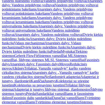
vandens nuleidimo vožtuvai
Vandens pripildymo vožtuvai
Atsarginės
dalys: Vandens pripildymo vožtuvai
Vandens pripildymo vožtuvai
potinkiniams bakeliams
Atsarginės dalys: Vandens pripildymo
vožtuvai potinkiniams bakeliams
Vandens pripildymo vožtuvai
keraminiams bakeliams
Atsarginės dalys: Vandens pripildymo
vožtuvai keraminiams bakeliams
Vandens pripildymo vožtuvai
universaliems bakeliams
Atsarginės dalys: Vandens pripildymo
vožtuvai universaliems bakeliams
Vandens nuleidimo
vožtuvai
Atsarginės dalys: Vandens nuleidimo vožtuvai
Dviejų kiekių
nuleidimo funkcija
Atsarginės dalys: Dviejų kiekių nuleidimo
funkcija
Vidaus mechanizmai
Atsarginės dalys: Vidaus
mechanizmai
Dviejų kiekių nuleidimo funkcija
Atsarginės dalys:
Dviejų kiekių nuleidimo funkcija
Priedai
Mygtukai
Tiekimo
sistemos
Geberit FlowFit
Sistemos vamzdžiai ML
Sistemos
vamzdžiai, šildymo sistemos ML
SL Sistemos vamzdžiai
Fasoninės
dalys
Atsarginės dalys: Fasoninės dalys
Movos
Redukcinės
movos
Alkūnės
Trišakiai
„Vamzdis vamzdyje“ karšto vandens
cirkuliacijos sistema
Atsarginės dalys: „Vamzdis vamzdyje“ karšto
vandens cirkuliacijos sistema
Neišardomieji adapteriai
Adapteriai ir
jungtys, išardomieji
Kamščiai
Jungtys
Kolektoriai su sriegine
jungtimi
Kolektorius su presavimo jungtimi
Trišakiai šildymo
sistemai
Adapteriai ir jungtys šildymo sistemai, išardomosios
Šildymo
sistemos jungtys
Priedai
Sandarikliai vamzdžiams ir fasoninėms
dalims
Fasoninių dalių sandarikliai
Dangčiai vamzdžiams
Tvirtinimo
elementai vamzdžiams
Tvirtinimo elementai jungtims
Sistemos