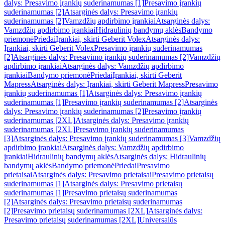
dalys: Presavimo įrankių suderinamumas [1]
Presavimo įrankių
suderinamumas [2]
Atsarginės dalys: Presavimo įrankių
suderinamumas [2]
Vamzdžių apdirbimo įrankiai
Atsarginės dalys:
Vamzdžių apdirbimo įrankiai
Hidraulinių bandymų aklės
Bandymo
priemonė
Priedai
Įrankiai, skirti Geberit Volex
Atsarginės dalys:
Įrankiai, skirti Geberit Volex
Presavimo įrankių suderinamumas
[2]
Atsarginės dalys: Presavimo įrankių suderinamumas [2]
Vamzdžių
apdirbimo įrankiai
Atsarginės dalys: Vamzdžių apdirbimo
įrankiai
Bandymo priemonė
Priedai
Įrankiai, skirti Geberit
Mapress
Atsarginės dalys: Įrankiai, skirti Geberit Mapress
Presavimo
įrankių suderinamumas [1]
Atsarginės dalys: Presavimo įrankių
suderinamumas [1]
Presavimo įrankių suderinamumas [2]
Atsarginės
dalys: Presavimo įrankių suderinamumas [2]
Presavimo įrankių
suderinamumas [2XL]
Atsarginės dalys: Presavimo įrankių
suderinamumas [2XL]
Presavimo įrankių suderinamumas
[3]
Atsarginės dalys: Presavimo įrankių suderinamumas [3]
Vamzdžių
apdirbimo įrankiai
Atsarginės dalys: Vamzdžių apdirbimo
įrankiai
Hidraulinių bandymų aklės
Atsarginės dalys: Hidraulinių
bandymų aklės
Bandymo priemonė
Priedai
Presavimo
prietaisai
Atsarginės dalys: Presavimo prietaisai
Presavimo prietaisų
suderinamumas [1]
Atsarginės dalys: Presavimo prietaisų
suderinamumas [1]
Presavimo prietaisų suderinamumas
[2]
Atsarginės dalys: Presavimo prietaisų suderinamumas
[2]
Presavimo prietaisų suderinamumas [2XL]
Atsarginės dalys:
Presavimo prietaisų suderinamumas [2XL]
Universalūs