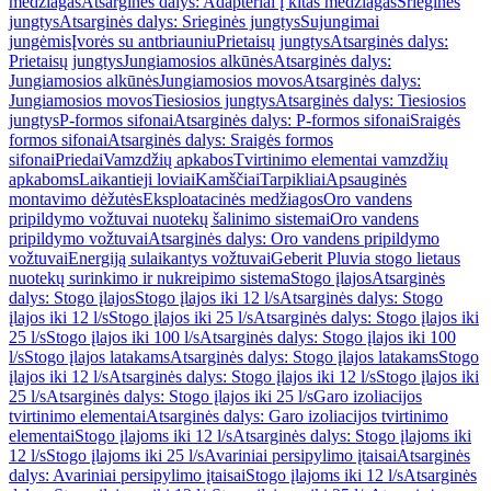
medžiagas
Atsarginės dalys: Adapteriai į kitas medžiagas
Srieginės
jungtys
Atsarginės dalys: Srieginės jungtys
Sujungimai
jungėmis
Įvorės su antbriauniu
Prietaisų jungtys
Atsarginės dalys:
Prietaisų jungtys
Jungiamosios alkūnės
Atsarginės dalys:
Jungiamosios alkūnės
Jungiamosios movos
Atsarginės dalys:
Jungiamosios movos
Tiesiosios jungtys
Atsarginės dalys: Tiesiosios
jungtys
P-formos sifonai
Atsarginės dalys: P-formos sifonai
Sraigės
formos sifonai
Atsarginės dalys: Sraigės formos
sifonai
Priedai
Vamzdžių apkabos
Tvirtinimo elementai vamzdžių
apkaboms
Laikantieji loviai
Kamščiai
Tarpikliai
Apsauginės
montavimo dėžutės
Eksploatacinės medžiagos
Oro vandens
pripildymo vožtuvai nuotekų šalinimo sistemai
Oro vandens
pripildymo vožtuvai
Atsarginės dalys: Oro vandens pripildymo
vožtuvai
Energiją sulaikantys vožtuvai
Geberit Pluvia stogo lietaus
nuotekų surinkimo ir nukreipimo sistema
Stogo įlajos
Atsarginės
dalys: Stogo įlajos
Stogo įlajos iki 12 l/s
Atsarginės dalys: Stogo
įlajos iki 12 l/s
Stogo įlajos iki 25 l/s
Atsarginės dalys: Stogo įlajos iki
25 l/s
Stogo įlajos iki 100 l/s
Atsarginės dalys: Stogo įlajos iki 100
l/s
Stogo įlajos latakams
Atsarginės dalys: Stogo įlajos latakams
Stogo
įlajos iki 12 l/s
Atsarginės dalys: Stogo įlajos iki 12 l/s
Stogo įlajos iki
25 l/s
Atsarginės dalys: Stogo įlajos iki 25 l/s
Garo izoliacijos
tvirtinimo elementai
Atsarginės dalys: Garo izoliacijos tvirtinimo
elementai
Stogo įlajoms iki 12 l/s
Atsarginės dalys: Stogo įlajoms iki
12 l/s
Stogo įlajoms iki 25 l/s
Avariniai persipylimo įtaisai
Atsarginės
dalys: Avariniai persipylimo įtaisai
Stogo įlajoms iki 12 l/s
Atsarginės