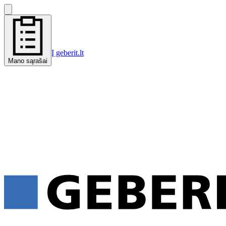
Į geberit.lt
Mano sąrašai