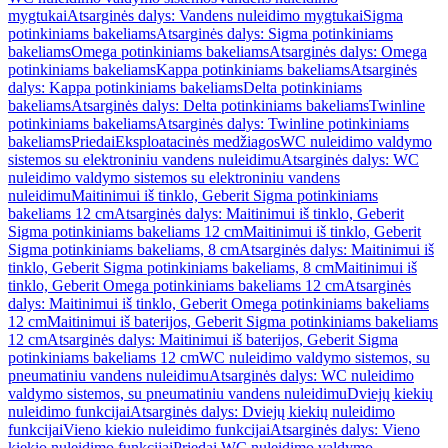
mygtukai
Atsarginės dalys: Vandens nuleidimo mygtukai
Sigma
potinkiniams bakeliams
Atsarginės dalys: Sigma potinkiniams
bakeliams
Omega potinkiniams bakeliams
Atsarginės dalys: Omega
potinkiniams bakeliams
Kappa potinkiniams bakeliams
Atsarginės
dalys: Kappa potinkiniams bakeliams
Delta potinkiniams
bakeliams
Atsarginės dalys: Delta potinkiniams bakeliams
Twinline
potinkiniams bakeliams
Atsarginės dalys: Twinline potinkiniams
bakeliams
Priedai
Eksploatacinės medžiagos
WC nuleidimo valdymo
sistemos su elektroniniu vandens nuleidimu
Atsarginės dalys: WC
nuleidimo valdymo sistemos su elektroniniu vandens
nuleidimu
Maitinimui iš tinklo, Geberit Sigma potinkiniams
bakeliams 12 cm
Atsarginės dalys: Maitinimui iš tinklo, Geberit
Sigma potinkiniams bakeliams 12 cm
Maitinimui iš tinklo, Geberit
Sigma potinkiniams bakeliams, 8 cm
Atsarginės dalys: Maitinimui iš
tinklo, Geberit Sigma potinkiniams bakeliams, 8 cm
Maitinimui iš
tinklo, Geberit Omega potinkiniams bakeliams 12 cm
Atsarginės
dalys: Maitinimui iš tinklo, Geberit Omega potinkiniams bakeliams
12 cm
Maitinimui iš baterijos, Geberit Sigma potinkiniams bakeliams
12 cm
Atsarginės dalys: Maitinimui iš baterijos, Geberit Sigma
potinkiniams bakeliams 12 cm
WC nuleidimo valdymo sistemos, su
pneumatiniu vandens nuleidimu
Atsarginės dalys: WC nuleidimo
valdymo sistemos, su pneumatiniu vandens nuleidimu
Dviejų kiekių
nuleidimo funkcijai
Atsarginės dalys: Dviejų kiekių nuleidimo
funkcijai
Vieno kiekio nuleidimo funkcijai
Atsarginės dalys: Vieno
kiekio nuleidimo funkcijai
Priedai WC nuleidimo valdymo