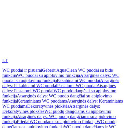
LT
WC puodai ir pisuarai
Geberit AquaClean WC puodai su bidė
funkcija
WC puodai su apiplovimo funkcija
Atsarginės dalys: WC
puodai su apiplovimo funkcija
Pakabinami WC puodai
Atsarginės
dalys: Pakabinami WC puodai
Pastatomi WC puodai
Atsarginės
dalys: Pastatomi WC puodai
WC puodo dangčiai su apiplovimo
funkcija
Atsarginės dalys: WC puodo dangčiai su apiplovimo
funkcija
Keraminiams WC puodams
Atsarginės dalys: Keraminiams
WC puodams
Dekoratyvinės plokštės
Atsarginės dalys:
Dekoratyvinės plokštės
WC puodų dangčiams su apiplovimo
funkcija
Atsarginės dalys: WC puodų dangčiams su apiplovimo
funkcija
Priedai
WC puodams su apiplovimo funkcija
WC puodų
dangčiams su apiplovimo funkcija
WC puodų dangčiams ir WC