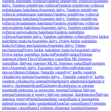
vandens nuleidimo vožtuvai
Vandens pripildymo vožtuvai
Atsarginės
dalys: Vandens pripildymo vožtuvai
Vandens pripildymo vožtuvai
potinkiniams bakeliams
Atsarginės dalys: Vandens pripildymo
vožtuvai potinkiniams bakeliams
Vandens pripildymo vožtuvai
keraminiams bakeliams
Atsarginės dalys: Vandens pripildymo
vožtuvai keraminiams bakeliams
Vandens pripildymo vožtuvai
universaliems bakeliams
Atsarginės dalys: Vandens pripildymo
vožtuvai universaliems bakeliams
Vandens nuleidimo
vožtuvai
Atsarginės dalys: Vandens nuleidimo vožtuvai
Dviejų kiekių
nuleidimo funkcija
Atsarginės dalys: Dviejų kiekių nuleidimo
funkcija
Vidaus mechanizmai
Atsarginės dalys: Vidaus
mechanizmai
Dviejų kiekių nuleidimo funkcija
Atsarginės dalys:
Dviejų kiekių nuleidimo funkcija
Priedai
Mygtukai
Tiekimo
sistemos
Geberit FlowFit
Sistemos vamzdžiai ML
Sistemos
vamzdžiai, šildymo sistemos ML
SL Sistemos vamzdžiai
Fasoninės
dalys
Atsarginės dalys: Fasoninės dalys
Movos
Redukcinės
movos
Alkūnės
Trišakiai
„Vamzdis vamzdyje“ karšto vandens
cirkuliacijos sistema
Atsarginės dalys: „Vamzdis vamzdyje“ karšto
vandens cirkuliacijos sistema
Neišardomieji adapteriai
Adapteriai ir
jungtys, išardomieji
Kamščiai
Jungtys
Kolektoriai su sriegine
jungtimi
Kolektorius su presavimo jungtimi
Trišakiai šildymo
sistemai
Adapteriai ir jungtys šildymo sistemai, išardomosios
Šildymo
sistemos jungtys
Priedai
Sandarikliai vamzdžiams ir fasoninėms
dalims
Fasoninių dalių sandarikliai
Dangčiai vamzdžiams
Tvirtinimo
elementai vamzdžiams
Tvirtinimo elementai jungtims
Sistemos