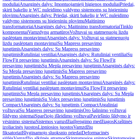
moduliai
Atsarginės dalys: Įmontuojamieji higienos moduliai
Priedai,
skirti bakelių ir WC nuleidimo valdymo sistemoms su higieniniu
plovimu
Atsarginės dalys: Priedai, skirti bakelių ir WC nuleidimo
valdymo sistemoms su higieniniu plovimu
Maitinimo
transformatoriai
Atsarginės dalys: Maitinimo transformatoriai
Tinklo
komponentai
Vamzdynų armatūros
Vožtuvai su statmenuoju lizdu
paslėptam montavimui
Atsarginės dalys: Vožtuvai su statmenuoju
lizdu paslėptam montavimui
Su Mapress presavimo
jungtimis
Atsarginės dalys: Su Mapress presavimo
jungtimis
Rutuliniai ventiliai
Atsarginės dalys: Rutuliniai ventiliai
Su
FlowFit presavimo jungtimis
Atsarginės dalys: Su FlowFit
presavimo jungtimis
Su Mepla presavimo jungtimis
Atsarginės dalys:
Su Mepla presavimo jungtimis
Su Mapress presavimo
jungtimis
Atsarginės dalys: Su Mapress presavimo
jungtimis
Rutuliniai ventiliai paslėptam montavimui
Atsarginės dalys:
Rutuliniai ventiliai paslėptam montavimui
Su FlowFit presavimo
jungtimis
Su Mepla presavimo jungtimis
Atsarginės dalys: Su Mepla
presavimo jungtimis
Su Volex presavimo jungtimis
Su jungtimis
Compact
Atsarginės dalys: Su jungtimis Compact
Atgaliniai
vožtuvai
Su Mapress presavimo jungtimis
Oro šalinimo vožtuvai
šildymo sistemai
Sparčiojo išleidimo vožtuvai
Paviršinio šildymo ir
vėsinimo sistema
Sistemos vamzdžiai
Įrengimo medžiagos
Kraštinės
izoliacinės juostos
Lipniosios juostos
Vamzdžių
fiksatoriai
Išlyginamojo sluoksnio priedai
Deformacinės
siūlės
Vamzdžio alkūnės atramos
Skirstomosios spintos
Skirstomosios