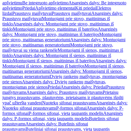
apšvietimu
Be integruoto apšvietimo
Atsarginės dalys: Be integruoto
apšvietimo
Priedai
Apšvietimo elementai
Kiti priedai
Elektros
lizdai
Praustuvų maišytuvai
Praustuvų maišytuvai
Atsarginės dalys:
Praustuvų maišytuvai
Montuojami prie stovo, maitinimas iš
tinklo
Atsarginės dalys: Montuojami prie stovo, maitinimas iš
tinklo
Montuojami prie stovo, maitinimas iš baterijos
Atsarginės
dalys: Montuojami prie stovo, maitinimas iš baterijos
Montuojami
prie stovo, maitinamas generatoriumi
Atsarginės dalys: Montuojami
prie stovo, maitinamas generatoriumi
Montuojami prie stovo,
maišytuvai su viena rankenėle
Montuojami iš sienos, maitinimas iš
tinklo
Atsarginės dalys: Montuojami iš sienos, maitinimas iš
tinklo
Montuojami iš sienos, maitinimas iš baterijos
Atsarginės dalys:
Montuojami iš sienos, maitinimas iš baterijos
Montuojami iš sienos,
maitinamas generatoriumi
Atsarginės dalys: Montuojami iš sienos,
maitinamas generatoriumi
Dviejų rankenų maišytuvas, montuojamas
prie sienos
Atsarginės dalys: Dviejų rankenų maišytuvas,
montuojamas prie sienos
Priedai
Atsarginės dalys: Priedai
Praustuvų
maišytuvams
Atsarginės dalys: Praustuvų maišytuvams
Prietaisų
jungtys praustuvams, plautuvėms, prietaisams ir plautuvėms išpilti
ypač užterštą vandenį
Nuotekų sifonai praustuvams
Atsarginės dalys:
Nuotekų sifonai praustuvams
P-formos sifonai
Atsarginės dalys: P-
formos sifonai
P-formos sifonai, vietą taupantis modelis
Atsarginės
dalys: P-formos sifonai, vietą taupantis modelis
Butelinis sifonai
praustuvams
Atsarginės dalys: Butelinis sifonai
praustuvams
Buteliniai sifonai praustuvams, vietą taupantis