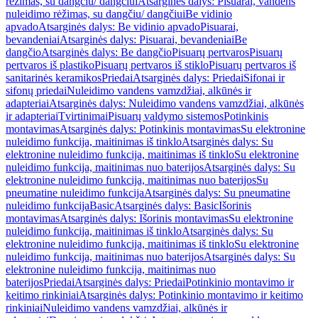
rėžimas, su dangčiu/ dangčiui
Atsarginės dalys: Pisuarai, vandens
nuleidimo rėžimas, su dangčiu/ dangčiui
Be vidinio
apvado
Atsarginės dalys: Be vidinio apvado
Pisuarai,
bevandeniai
Atsarginės dalys: Pisuarai, bevandeniai
Be
dangčio
Atsarginės dalys: Be dangčio
Pisuarų pertvaros
Pisuarų
pertvaros iš plastiko
Pisuarų pertvaros iš stiklo
Pisuarų pertvaros iš
sanitarinės keramikos
Priedai
Atsarginės dalys: Priedai
Sifonai ir
sifonų priedai
Nuleidimo vandens vamzdžiai, alkūnės ir
adapteriai
Atsarginės dalys: Nuleidimo vandens vamzdžiai, alkūnės
ir adapteriai
Tvirtinimai
Pisuarų valdymo sistemos
Potinkinis
montavimas
Atsarginės dalys: Potinkinis montavimas
Su elektronine
nuleidimo funkcija, maitinimas iš tinklo
Atsarginės dalys: Su
elektronine nuleidimo funkcija, maitinimas iš tinklo
Su elektronine
nuleidimo funkcija, maitinimas nuo baterijos
Atsarginės dalys: Su
elektronine nuleidimo funkcija, maitinimas nuo baterijos
Su
pneumatine nuleidimo funkcija
Atsarginės dalys: Su pneumatine
nuleidimo funkcija
Basic
Atsarginės dalys: Basic
Išorinis
montavimas
Atsarginės dalys: Išorinis montavimas
Su elektronine
nuleidimo funkcija, maitinimas iš tinklo
Atsarginės dalys: Su
elektronine nuleidimo funkcija, maitinimas iš tinklo
Su elektronine
nuleidimo funkcija, maitinimas nuo baterijos
Atsarginės dalys: Su
elektronine nuleidimo funkcija, maitinimas nuo
baterijos
Priedai
Atsarginės dalys: Priedai
Potinkinio montavimo ir
keitimo rinkiniai
Atsarginės dalys: Potinkinio montavimo ir keitimo
rinkiniai
Nuleidimo vandens vamzdžiai, alkūnės ir