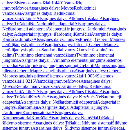
dalys: Sistemos vamzdžiai 1.4401
Vamzdžių
įmovos
Movos
Atsarginės dalys: Movos
Redukciniai
vamzdžiai
Atsarginės dalys: Redukciniai
vamzdžiai
Alkūnės
Atsarginės dalys: Alkūnės
Trišakiai
Atsarginės
dalys: Trišakiai
Neišardomieji adapteriai
Atsarginės dalys:
Neišardomieji adapteriai
Adapteriai ir jungtys, išardomieji
Atsarginės
dalys: Adapteriai ir jungtys, išardomieji
Kamščiai
Atsarginės dalys:
Kamščiai
Jungtys
Atsarginės dalys: Jungtys
Priedai, Geberit Mapress
nerūdijantysis plienas
Atsarginės dalys: Priedai, Geberit Mapress
nerūdijantysis plienas
Sandarikliai vamzdžiams ir fasoninėms
dalims
Tvirtinimo elementai vamzdžiams
Tvirtinimo elementai
jungtims
Atsarginės dalys: Tvirtinimo elementai jungtims
Sistemos
tarpikliai
Varžtų rinkinys jungėmis sujungti
Geberit Mapress anglinis
plienas
Geberit Mapress anglinis plienas
Atsarginės dalys: Geberit
Mapress anglinis plienas
Sistemos vamzdžiai 1.0034
Sistemos
vamzdžiai 1.0215
Vamzdžių įmovos
Movos
Atsarginės dalys:
Movos
Redukciniai vamzdžiai
Atsarginės dalys: Redukciniai
vamzdžiai
Alkūnės
Atsarginės dalys: Alkūnės
Trišakiai
Atsarginės
dalys: Trišakiai
Kryžmės
Atsarginės dalys: Kryžmės
Neišardomieji
adapteriai
Atsarginės dalys: Neišardomieji adapteriai
Adapteriai ir
jungtys, išardomieji
Atsarginės dalys: Adapteriai ir jungtys,
išardomieji
Kompensatoriai
Atsarginės dalys:
Kompensatoriai
Kamščiai
Atsarginės dalys: Kamščiai
Trišakiai
šildymo sistemai
Atsarginės dalys: Trišakiai šildymo sistemai
Šildymo
sistemos jungtys
Atsarginės dalys: Šildymo sistemos jungtys
Priedai,