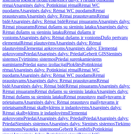
rėmai
Atsarginės dalys: Potinkiniai rėmai
Rėmai WC
puodams
Atsarginės dalys: Rėmai WC puodams
Rėmai
praustuvams
Atsarginės dalys: Rėmai praustuvams
Rėmai
bidė
Atsarginės dalys: Rėmai bidė
Rėmai pisuarams
Atsarginės dalys:
Rėmai pisuarams
Rėmai dušams su sieniniu lataku
Atsarginės dalys:
Rėmai dušams su sieniniu lataku
Rėmai dušams ir
vonioms
Atsarginės dalys: Rėmai dušams ir vonioms
Dušo pertvarų
elementai
Rėmai plautuvėms
Atsarginės dalys: Rėmai
plautuvėms
Elementai apkrovoms
Atsarginės dalys: Elementai
apkrovoms
Priedai
Atsarginės dalys: Priedai
Geberit GIS
Sieninės
sistemos
Tvirtinimo sistemos
Priedai surenkamiesiems
gaminiams
Priedai garso izoliacijai
Plokštės
Potinkiniai
rėmai
Atsarginės dalys: Potinkiniai rėmai
Rėmai WC
puodams
Atsarginės dalys: Rėmai WC puodams
Rėmai
praustuvams
Atsarginės dalys: Rėmai praustuvams
Rėmai
bidė
Atsarginės dalys: Rėmai bidė
Rėmai pisuarams
Atsarginės dalys:
Rėmai pisuarams
Rėmai dušams su sieniniu lataku
Atsarginės dalys:
Rėmai dušams su sieniniu lataku
Rėmai praustuvų maišytuvams ir
prietaisams
Atsarginės dalys: Rėmai praustuvų maišytuvams ir
prietaisams
Rėmai skalbyklėms ir indaplovėms
Atsarginės dalys:
Rėmai skalbyklėms ir indaplovėms
Elementai
apkrovoms
Priedai
Atsarginės dalys: Priedai
Priedai
Atsarginės dalys:
Priedai
Sieninės sistemos
Atsarginės dalys: Sieninės sistemos
Tiekimo
sistemoms
Nuotekų sistemoms
Geberit Kombifix
Potinkiniai