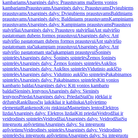
kambariams
Atsarginės dalys: Praustuvams mažiems vonios
kambariams
Praustuvams
Atsarginės dalys: Praustuvams
Dvigubiems
praustuvams
Atsarginės dalys: Dvigubiems praustuvams
Baldiniams
praustuvams
Atsarginės dalys: Baldiniams praustuvams
Kampiniams
praustuvams
Atsarginės dalys: Kampiniams praustuvams
Praustuvų
stalviršiai
Atsarginės dalys: Praustuvų stalviršiai
Ant stalviršio
pastatomam dubens formos praustuvui
Atsarginės dalys: Ant
stalviršio pastatomam dubens formos praustuvui
Ant stalviršio
pastatomam stačiakampiam praustuvui
Atsarginės dalys: Ant
stalviršio pastatomam stačiakampiam praustuvui
Šoninės
spintelės
Atsarginės dalys: Šoninės spintelės
Žemos šoninės
spintelės
Atsarginės dalys: Žemos šoninės spintelės
Aukštos
spintelės
Atsarginės dalys: Aukštos spintelės
Vidutinio aukščio
spintelės
Atsarginės dalys: Vidutinio aukščio spintelės
Pakabinamos
spintelės
Atsarginės dalys: Pakabinamos spintelės
Kiti vonios
kambario baldai
Atsarginės dalys: Kiti vonios kambario
baldai
Sieninės lentynos
Atsarginės dalys: Sieninės
lentynos
Priedai
Atsarginės dalys: Priedai
Stalčių įdėklai ir
dėžutės
Rankšluosčių laikikliai ir kabliukai
Apšvietimo
elementai
Rankenos
Kojų rinkiniai
Magnetinės lentos
Elektros
lizdai
Atsarginės dalys: Elektros lizdai
Kiti priedai
Veidrodžiai ir
veidrodinės spintelės
Veidrodžiai
Atsarginės dalys: Veidrodžiai
Su
integruotu apšvietimu
Atsarginės dalys: Su integruotu
apšvietimu
Veidrodinės spintelės
Atsarginės dalys: Veidrodinės
spintelės
Su integruotu apšvietimu
Atsarginės dalys: Su integruotu