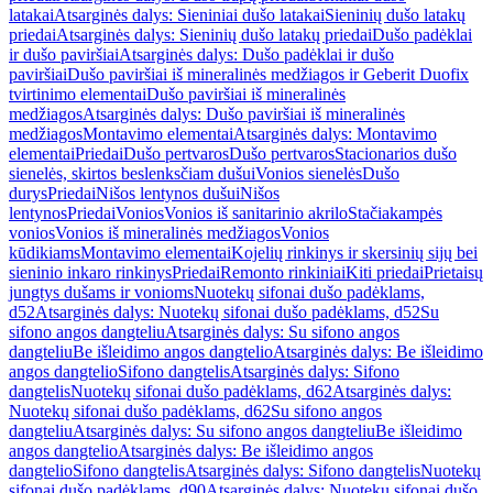
latakai
Atsarginės dalys: Sieniniai dušo latakai
Sieninių dušo latakų
priedai
Atsarginės dalys: Sieninių dušo latakų priedai
Dušo padėklai
ir dušo paviršiai
Atsarginės dalys: Dušo padėklai ir dušo
paviršiai
Dušo paviršiai iš mineralinės medžiagos ir Geberit Duofix
tvirtinimo elementai
Dušo paviršiai iš mineralinės
medžiagos
Atsarginės dalys: Dušo paviršiai iš mineralinės
medžiagos
Montavimo elementai
Atsarginės dalys: Montavimo
elementai
Priedai
Dušo pertvaros
Dušo pertvaros
Stacionarios dušo
sienelės, skirtos beslenksčiam dušui
Vonios sienelės
Dušo
durys
Priedai
Nišos lentynos dušui
Nišos
lentynos
Priedai
Vonios
Vonios iš sanitarinio akrilo
Stačiakampės
vonios
Vonios iš mineralinės medžiagos
Vonios
kūdikiams
Montavimo elementai
Kojelių rinkinys ir skersinių sijų bei
sieninio inkaro rinkinys
Priedai
Remonto rinkiniai
Kiti priedai
Prietaisų
jungtys dušams ir vonioms
Nuotekų sifonai dušo padėklams,
d52
Atsarginės dalys: Nuotekų sifonai dušo padėklams, d52
Su
sifono angos dangteliu
Atsarginės dalys: Su sifono angos
dangteliu
Be išleidimo angos dangtelio
Atsarginės dalys: Be išleidimo
angos dangtelio
Sifono dangtelis
Atsarginės dalys: Sifono
dangtelis
Nuotekų sifonai dušo padėklams, d62
Atsarginės dalys:
Nuotekų sifonai dušo padėklams, d62
Su sifono angos
dangteliu
Atsarginės dalys: Su sifono angos dangteliu
Be išleidimo
angos dangtelio
Atsarginės dalys: Be išleidimo angos
dangtelio
Sifono dangtelis
Atsarginės dalys: Sifono dangtelis
Nuotekų
sifonai dušo padėklams, d90
Atsarginės dalys: Nuotekų sifonai dušo