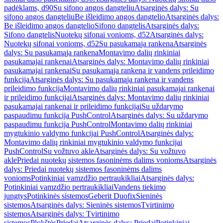
padėklams, d90
Su sifono angos dangteliu
Atsarginės dalys: Su
sifono angos dangteliu
Be išleidimo angos dangtelio
Atsarginės dalys:
Be išleidimo angos dangtelio
Sifono dangtelis
Atsarginės dalys:
Sifono dangtelis
Nuotekų sifonai vonioms, d52
Atsarginės dalys:
Nuotekų sifonai vonioms, d52
Su pasukamąja rankena
Atsarginės
dalys: Su pasukamąja rankena
Montavimo dalių rinkiniai
pasukamajai rankenai
Atsarginės dalys: Montavimo dalių rinkiniai
pasukamajai rankenai
Su pasukamąja rankena ir vandens prileidimo
funkcija
Atsarginės dalys: Su pasukamąja rankena ir vandens
prileidimo funkcija
Montavimo dalių rinkiniai pasukamajai rankenai
ir prileidimo funkcijai
Atsarginės dalys: Montavimo dalių rinkiniai
pasukamajai rankenai ir prileidimo funkcijai
Su uždarymo
paspaudimu funkcija PushControl
Atsarginės dalys: Su uždarymo
paspaudimu funkcija PushControl
Montavimo dalių rinkiniai
mygtukinio valdymo funkcijai PushControl
Atsarginės dalys:
Montavimo dalių rinkiniai mygtukinio valdymo funkcijai
PushControl
Su vožtuvo akle
Atsarginės dalys: Su vožtuvo
akle
Priedai nuotekų sistemos fasoninėms dalims vonioms
Atsarginės
dalys: Priedai nuotekų sistemos fasoninėms dalims
vonioms
Potinkiniai vamzdžio pertraukikliai
Atsarginės dalys:
Potinkiniai vamzdžio pertraukikliai
Vandens tiekimo
jungtys
Potinkinės sistemos
Geberit Duofix
Sieninės
sistemos
Atsarginės dalys: Sieninės sistemos
Tvirtinimo
sistemos
Atsarginės dalys: Tvirtinimo
sistemos
Plokštės
Priedai
Atsarginės dalys: Priedai
Potinkiniai