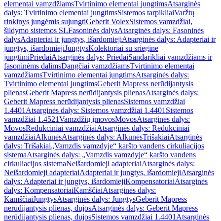
elementai vamzdžiams
Tvirtinimo elementai jungtims
Atsarginės
dalys: Tvirtinimo elementai jungtims
Sistemos tarpikliai
Varžtų
rinkinys jungėmis sujungti
Geberit Volex
Sistemos vamzdžiai,
šildymo sistemos SL
Fasoninės dalys
Atsarginės dalys: Fasoninės
dalys
Adapteriai ir jungtys, išardomieji
Atsarginės dalys: Adapteriai ir
jungtys, išardomieji
Jungtys
Kolektoriai su sriegine
jungtimi
Priedai
Atsarginės dalys: Priedai
Sandarikliai vamzdžiams ir
fasoninėms dalims
Dangčiai vamzdžiams
Tvirtinimo elementai
vamzdžiams
Tvirtinimo elementai jungtims
Atsarginės dalys:
Tvirtinimo elementai jungtims
Geberit Mapress nerūdijantysis
plienas
Geberit Mapress nerūdijantysis plienas
Atsarginės dalys:
Geberit Mapress nerūdijantysis plienas
Sistemos vamzdžiai
1.4401
Atsarginės dalys: Sistemos vamzdžiai 1.4401
Sistemos
vamzdžiai 1.4521
Vamzdžių įmovos
Movos
Atsarginės dalys:
Movos
Redukciniai vamzdžiai
Atsarginės dalys: Redukciniai
vamzdžiai
Alkūnės
Atsarginės dalys: Alkūnės
Trišakiai
Atsarginės
dalys: Trišakiai
„Vamzdis vamzdyje“ karšto vandens cirkuliacijos
sistema
Atsarginės dalys: „Vamzdis vamzdyje“ karšto vandens
cirkuliacijos sistema
Neišardomieji adapteriai
Atsarginės dalys:
Neišardomieji adapteriai
Adapteriai ir jungtys, išardomieji
Atsarginės
dalys: Adapteriai ir jungtys, išardomieji
Kompensatoriai
Atsarginės
dalys: Kompensatoriai
Kamščiai
Atsarginės dalys:
Kamščiai
Jungtys
Atsarginės dalys: Jungtys
Geberit Mapress
nerūdijantysis plienas, dujos
Atsarginės dalys: Geberit Mapress
nerūdijantysis plienas, dujos
Sistemos vamzdžiai 1.4401
Atsarginės