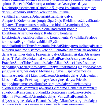
spintos iš metalo
Kolektorių asortimentas
Atsarginės dalys:
Kolektorių asortimentas
Grindinio šildymo kolektoriai
Atsarginės
dalys: Grindinio šildymo kolektoriai
Rutuliniai
ventiliai
Termometrai
Adapteriai
Atsarginės dalys:
Adapteriai
Kolektoriaus jungtys
Sparčiojo išleidimo vožtuvai
Srauto
dalytuvai
Temperatūros reguliavimo blokai
Atsarginės dalys:
Temperatūros reguliavimo blokai
Radiatorių kontūrų
kolektoriai
Atsarginės dalys: Radiatorių kontūrų
kolektoriai
Apvadai
Reguliavimo komponentai
Vykdikliai
Patalpos
termostatai
Pagrindiniai valdikliai
Ryšio
moduliai
Jutikliai
Transformatoriai
Priedai
Skirstytuvo izoliacija
Pastato
nuotekų šalinimo sistemos
Geberit Silent-db20
Vamzdžiai
Fasoninės
dalys
Atsarginės dalys: Fasoninės dalys
Alkūnės
Trišakiai
Atsarginės
dalys: Trišakiai
Redukciniai vamzdžiai
Pravalos
Atsarginės dalys:
Pravalos
SuperTube fasoninės dalys
Alkūnės
Specialios fasoninės
dalys
Jungtys
Atsarginės dalys: Jungtys
Suvirinamos jungtys
Movinės
jungtys
Atsarginės dalys: Movinės jungtys
Suspaudžiamosios
jungtys
Adapteriai į kitas medžiagas
Atsarginės dalys: Adapteriai į
kitas medžiagas
Prietaisų jungtys
Atsarginės dalys: Prietaisų
jungtys
Jungiamosios alkūnės
Atsarginės dalys: Jungiamosios
alkūnės
Priedai
Vamzdžių apkabos
Tvirtinimo elementai vamzdžių
apkaboms
Kamščiai
Tarpikliai
Eksploatacinės medžiagos
Geberit
Silent-PP
Vamzdžiai
Atsarginės dalys: Vamzdžiai
Fasoninės
dalys
Atsarginės dalys: Fasoninės dalys
Alkūnės
Atsarginės dalys:
Alkūnės
Trišakiai
Atsarginės dalys: Trišakiai
Redukciniai