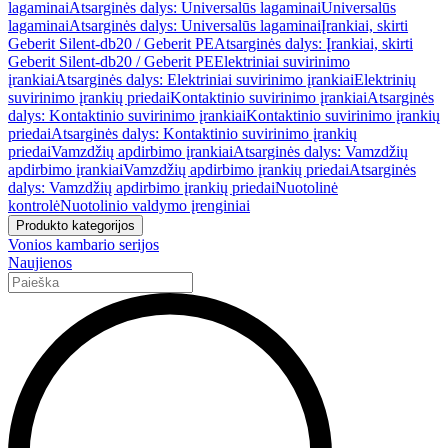
lagaminai
Atsarginės dalys: Universalūs lagaminai
Universalūs
lagaminai
Atsarginės dalys: Universalūs lagaminai
Įrankiai, skirti
Geberit Silent-db20 / Geberit PE
Atsarginės dalys: Įrankiai, skirti
Geberit Silent-db20 / Geberit PE
Elektriniai suvirinimo
įrankiai
Atsarginės dalys: Elektriniai suvirinimo įrankiai
Elektrinių
suvirinimo įrankių priedai
Kontaktinio suvirinimo įrankiai
Atsarginės
dalys: Kontaktinio suvirinimo įrankiai
Kontaktinio suvirinimo įrankių
priedai
Atsarginės dalys: Kontaktinio suvirinimo įrankių
priedai
Vamzdžių apdirbimo įrankiai
Atsarginės dalys: Vamzdžių
apdirbimo įrankiai
Vamzdžių apdirbimo įrankių priedai
Atsarginės
dalys: Vamzdžių apdirbimo įrankių priedai
Nuotolinė
kontrolė
Nuotolinio valdymo įrenginiai
Produkto kategorijos
Vonios kambario serijos
Naujienos