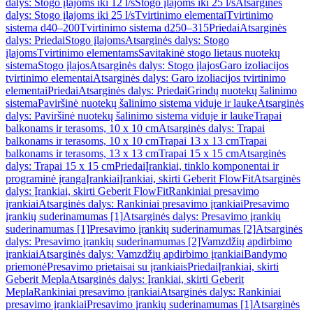
dalys: Stogo įlajoms iki 12 l/s
Stogo įlajoms iki 25 l/s
Atsarginės
dalys: Stogo įlajoms iki 25 l/s
Tvirtinimo elementai
Tvirtinimo
sistema d40–200
Tvirtinimo sistema d250–315
Priedai
Atsarginės
dalys: Priedai
Stogo įlajoms
Atsarginės dalys: Stogo
įlajoms
Tvirtinimo elementams
Savitakinė stogo lietaus nuotekų
sistema
Stogo įlajos
Atsarginės dalys: Stogo įlajos
Garo izoliacijos
tvirtinimo elementai
Atsarginės dalys: Garo izoliacijos tvirtinimo
elementai
Priedai
Atsarginės dalys: Priedai
Grindų nuotekų šalinimo
sistema
Paviršinė nuotekų šalinimo sistema viduje ir lauke
Atsarginės
dalys: Paviršinė nuotekų šalinimo sistema viduje ir lauke
Trapai
balkonams ir terasoms, 10 x 10 cm
Atsarginės dalys: Trapai
balkonams ir terasoms, 10 x 10 cm
Trapai 13 x 13 cm
Trapai
balkonams ir terasoms, 13 x 13 cm
Trapai 15 x 15 cm
Atsarginės
dalys: Trapai 15 x 15 cm
Priedai
Įrankiai, tinklo komponentai ir
programinė įranga
Įrankiai
Įrankiai, skirti Geberit FlowFit
Atsarginės
dalys: Įrankiai, skirti Geberit FlowFit
Rankiniai presavimo
įrankiai
Atsarginės dalys: Rankiniai presavimo įrankiai
Presavimo
įrankių suderinamumas [1]
Atsarginės dalys: Presavimo įrankių
suderinamumas [1]
Presavimo įrankių suderinamumas [2]
Atsarginės
dalys: Presavimo įrankių suderinamumas [2]
Vamzdžių apdirbimo
įrankiai
Atsarginės dalys: Vamzdžių apdirbimo įrankiai
Bandymo
priemonė
Presavimo prietaisai su įrankiais
Priedai
Įrankiai, skirti
Geberit Mepla
Atsarginės dalys: Įrankiai, skirti Geberit
Mepla
Rankiniai presavimo įrankiai
Atsarginės dalys: Rankiniai
presavimo įrankiai
Presavimo įrankių suderinamumas [1]
Atsarginės