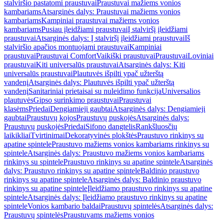
stalviršio pastatomi praustuvai
Praustuvai mažiems vonios
kambariams
Atsarginės dalys: Praustuvai mažiems vonios
kambariams
Kampiniai praustuvai mažiems vonios
kambariams
Pusiau įleidžiami praustuvai
Į stalviršį įleidžiami
praustuvai
Atsarginės dalys: Į stalviršį įleidžiami praustuvai
Iš
stalviršio apačios montuojami praustuvai
Kampiniai
praustuvai
Praustuvai Comfort
Vaikiški praustuvai
Praustuvai
Loviniai
praustuvai
Kiti universalūs praustuvai
Atsarginės dalys: Kiti
universalūs praustuvai
Plautuvės išpilti ypač užterštą
vandenį
Atsarginės dalys: Plautuvės išpilti ypač užterštą
vandenį
Sanitariniai prietaisai su nuleidimo funkcija
Universalios
plautuvės
Gipso surinkimo praustuvai
Praustuvai
klasėms
Priedai
Dengiamieji gaubtai
Atsarginės dalys: Dengiamieji
gaubtai
Praustuvų kojos
Praustuvų puskojės
Atsarginės dalys:
Praustuvų puskojės
Priedai
Sifono dangtelis
Rankšluosčių
laikikliai
Tvirtinimai
Dekoratyvinės plokštės
Praustuvo rinkinys su
apatine spintele
Praustuvo mažiems vonios kambariams rinkinys su
spintele
Atsarginės dalys: Praustuvo mažiems vonios kambariams
rinkinys su spintele
Praustuvo rinkinys su apatine spintele
Atsarginės
dalys: Praustuvo rinkinys su apatine spintele
Baldinio praustuvo
rinkinys su apatine spintele
Atsarginės dalys: Baldinio praustuvo
rinkinys su apatine spintele
Įleidžiamo praustuvo rinkinys su apatine
spintele
Atsarginės dalys: Įleidžiamo praustuvo rinkinys su apatine
spintele
Vonios kambario baldai
Praustuvų spintelės
Atsarginės dalys:
Praustuvų spintelės
Praustuvams mažiems vonios