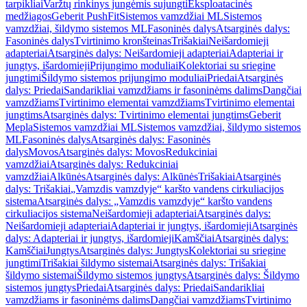
tarpikliai
Varžtų rinkinys jungėmis sujungti
Eksploatacinės
medžiagos
Geberit PushFit
Sistemos vamzdžiai ML
Sistemos
vamzdžiai, šildymo sistemos ML
Fasoninės dalys
Atsarginės dalys:
Fasoninės dalys
Tvirtinimo kronšteinas
Trišakiai
Neišardomieji
adapteriai
Atsarginės dalys: Neišardomieji adapteriai
Adapteriai ir
jungtys, išardomieji
Prijungimo moduliai
Kolektoriai su sriegine
jungtimi
Šildymo sistemos prijungimo moduliai
Priedai
Atsarginės
dalys: Priedai
Sandarikliai vamzdžiams ir fasoninėms dalims
Dangčiai
vamzdžiams
Tvirtinimo elementai vamzdžiams
Tvirtinimo elementai
jungtims
Atsarginės dalys: Tvirtinimo elementai jungtims
Geberit
Mepla
Sistemos vamzdžiai ML
Sistemos vamzdžiai, šildymo sistemos
ML
Fasoninės dalys
Atsarginės dalys: Fasoninės
dalys
Movos
Atsarginės dalys: Movos
Redukciniai
vamzdžiai
Atsarginės dalys: Redukciniai
vamzdžiai
Alkūnės
Atsarginės dalys: Alkūnės
Trišakiai
Atsarginės
dalys: Trišakiai
„Vamzdis vamzdyje“ karšto vandens cirkuliacijos
sistema
Atsarginės dalys: „Vamzdis vamzdyje“ karšto vandens
cirkuliacijos sistema
Neišardomieji adapteriai
Atsarginės dalys:
Neišardomieji adapteriai
Adapteriai ir jungtys, išardomieji
Atsarginės
dalys: Adapteriai ir jungtys, išardomieji
Kamščiai
Atsarginės dalys:
Kamščiai
Jungtys
Atsarginės dalys: Jungtys
Kolektoriai su sriegine
jungtimi
Trišakiai šildymo sistemai
Atsarginės dalys: Trišakiai
šildymo sistemai
Šildymo sistemos jungtys
Atsarginės dalys: Šildymo
sistemos jungtys
Priedai
Atsarginės dalys: Priedai
Sandarikliai
vamzdžiams ir fasoninėms dalims
Dangčiai vamzdžiams
Tvirtinimo