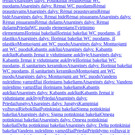
rėmai
Atsarginės dalys: Potinkiniai rėmai
Rėmai WC
puodams
Atsarginės dalys: Rėmai WC puodams
Rėmai
praustuvams
Atsarginės dalys: Rėmai praustuvams
Rėmai
bidė
Atsarginės dalys: Rėmai bidė
Rėmai pisuarams
Atsarginės dalys:
Rėmai pisuarams
Rėmai dušams
Atsarginės dalys: Rėmai
dušams
Priedai
WC puodų elementams
Tvirtinimo
elementams
Išoriniai bakeliai
Išoriniai bakeliai WC puodams, iš
plastiko
Atsarginės dalys: Išoriniai bakeliai WC puodams, iš
plastiko
Montuojami ant WC puodų
Atsarginės dalys: Montuojami
ant WC puodų
Kabantis aukštai
Atsarginės dalys: Kabantis
aukštai
Kabantis žemai ir vidutiniame aukštyje
Atsarginės dalys:
Kabantis žemai ir vidutiniame aukštyje
Išoriniai bakeliai WC
puodams, iš sanitarinės keramikos
Atsarginės dalys: Išoriniai bakeliai
WC puodams, iš sanitarinės keramikos
Montuojami ant WC
puodų
Atsarginės dalys: Montuojami ant WC puodų
Vandens
nuleidimo vamzdžiai išoriniams bakeliams
Atsarginės dalys: Vandens
nuleidimo vamzdžiai išoriniams bakeliams
Kabantis
aukštai
Atsarginės dalys: Kabantis aukštai
Kabantis žemai ir
vidutiniame aukštyje
Priedai
Atsarginės dalys:
Priedai
Jungtys
Atsarginės dalys: Jungtys
Kampiniai
vožtuvai
Riebokšliai
Potinkiniai bakeliai
Sigma potinkiniai
bakeliai
Atsarginės dalys: Sigma potinkiniai bakeliai
Omega
potinkiniai bakeliai
Atsarginės dalys: Omega potinkiniai
bakeliai
Delta potinkiniai bakeliai
Atsarginės dalys: Delta potinkiniai
bakeliai
Vandens nuleidimo vamzdžiai
Priedai
Pripildymo vožtuvai ir