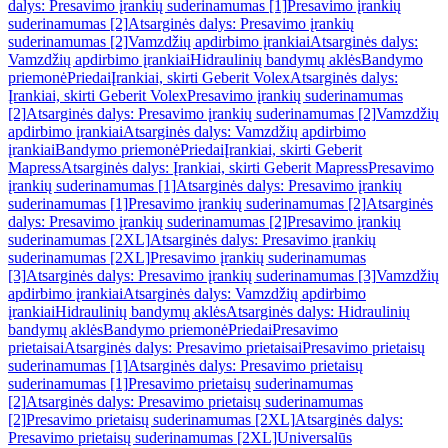
dalys: Presavimo įrankių suderinamumas [1]
Presavimo įrankių
suderinamumas [2]
Atsarginės dalys: Presavimo įrankių
suderinamumas [2]
Vamzdžių apdirbimo įrankiai
Atsarginės dalys:
Vamzdžių apdirbimo įrankiai
Hidraulinių bandymų aklės
Bandymo
priemonė
Priedai
Įrankiai, skirti Geberit Volex
Atsarginės dalys:
Įrankiai, skirti Geberit Volex
Presavimo įrankių suderinamumas
[2]
Atsarginės dalys: Presavimo įrankių suderinamumas [2]
Vamzdžių
apdirbimo įrankiai
Atsarginės dalys: Vamzdžių apdirbimo
įrankiai
Bandymo priemonė
Priedai
Įrankiai, skirti Geberit
Mapress
Atsarginės dalys: Įrankiai, skirti Geberit Mapress
Presavimo
įrankių suderinamumas [1]
Atsarginės dalys: Presavimo įrankių
suderinamumas [1]
Presavimo įrankių suderinamumas [2]
Atsarginės
dalys: Presavimo įrankių suderinamumas [2]
Presavimo įrankių
suderinamumas [2XL]
Atsarginės dalys: Presavimo įrankių
suderinamumas [2XL]
Presavimo įrankių suderinamumas
[3]
Atsarginės dalys: Presavimo įrankių suderinamumas [3]
Vamzdžių
apdirbimo įrankiai
Atsarginės dalys: Vamzdžių apdirbimo
įrankiai
Hidraulinių bandymų aklės
Atsarginės dalys: Hidraulinių
bandymų aklės
Bandymo priemonė
Priedai
Presavimo
prietaisai
Atsarginės dalys: Presavimo prietaisai
Presavimo prietaisų
suderinamumas [1]
Atsarginės dalys: Presavimo prietaisų
suderinamumas [1]
Presavimo prietaisų suderinamumas
[2]
Atsarginės dalys: Presavimo prietaisų suderinamumas
[2]
Presavimo prietaisų suderinamumas [2XL]
Atsarginės dalys:
Presavimo prietaisų suderinamumas [2XL]
Universalūs