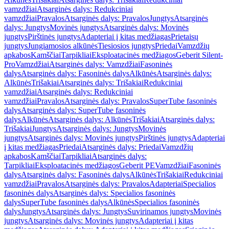
vamzdžiai
Atsarginės dalys: Redukciniai
vamzdžiai
Pravalos
Atsarginės dalys: Pravalos
Jungtys
Atsarginės
dalys: Jungtys
Movinės jungtys
Atsarginės dalys: Movinės
jungtys
Pirštinės jungtys
Adapteriai į kitas medžiagas
Prietaisų
jungtys
Jungiamosios alkūnės
Tiesiosios jungtys
Priedai
Vamzdžių
apkabos
Kamščiai
Tarpikliai
Eksploatacinės medžiagos
Geberit Silent-
Pro
Vamzdžiai
Atsarginės dalys: Vamzdžiai
Fasoninės
dalys
Atsarginės dalys: Fasoninės dalys
Alkūnės
Atsarginės dalys:
Alkūnės
Trišakiai
Atsarginės dalys: Trišakiai
Redukciniai
vamzdžiai
Atsarginės dalys: Redukciniai
vamzdžiai
Pravalos
Atsarginės dalys: Pravalos
SuperTube fasoninės
dalys
Atsarginės dalys: SuperTube fasoninės
dalys
Alkūnės
Atsarginės dalys: Alkūnės
Trišakiai
Atsarginės dalys:
Trišakiai
Jungtys
Atsarginės dalys: Jungtys
Movinės
jungtys
Atsarginės dalys: Movinės jungtys
Pirštinės jungtys
Adapteriai
į kitas medžiagas
Priedai
Atsarginės dalys: Priedai
Vamzdžių
apkabos
Kamščiai
Tarpikliai
Atsarginės dalys:
Tarpikliai
Eksploatacinės medžiagos
Geberit PE
Vamzdžiai
Fasoninės
dalys
Atsarginės dalys: Fasoninės dalys
Alkūnės
Trišakiai
Redukciniai
vamzdžiai
Pravalos
Atsarginės dalys: Pravalos
Adapteriai
Specialios
fasoninės dalys
Atsarginės dalys: Specialios fasoninės
dalys
SuperTube fasoninės dalys
Alkūnės
Specialios fasoninės
dalys
Jungtys
Atsarginės dalys: Jungtys
Suvirinamos jungtys
Movinės
jungtys
Atsarginės dalys: Movinės jungtys
Adapteriai į kitas