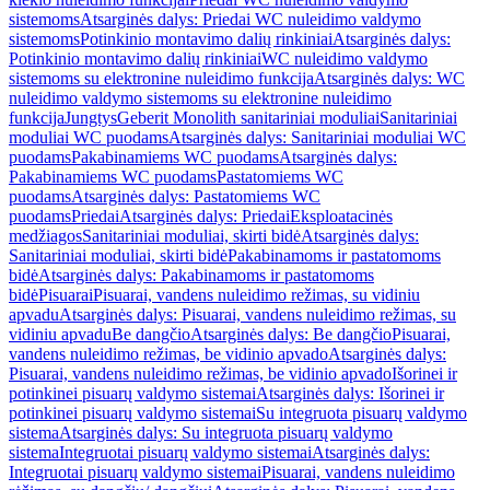
sistemoms
Atsarginės dalys: Priedai WC nuleidimo valdymo
sistemoms
Potinkinio montavimo dalių rinkiniai
Atsarginės dalys:
Potinkinio montavimo dalių rinkiniai
WC nuleidimo valdymo
sistemoms su elektronine nuleidimo funkcija
Atsarginės dalys: WC
nuleidimo valdymo sistemoms su elektronine nuleidimo
funkcija
Jungtys
Geberit Monolith sanitariniai moduliai
Sanitariniai
moduliai WC puodams
Atsarginės dalys: Sanitariniai moduliai WC
puodams
Pakabinamiems WC puodams
Atsarginės dalys:
Pakabinamiems WC puodams
Pastatomiems WC
puodams
Atsarginės dalys: Pastatomiems WC
puodams
Priedai
Atsarginės dalys: Priedai
Eksploatacinės
medžiagos
Sanitariniai moduliai, skirti bidė
Atsarginės dalys:
Sanitariniai moduliai, skirti bidė
Pakabinamoms ir pastatomoms
bidė
Atsarginės dalys: Pakabinamoms ir pastatomoms
bidė
Pisuarai
Pisuarai, vandens nuleidimo režimas, su vidiniu
apvadu
Atsarginės dalys: Pisuarai, vandens nuleidimo režimas, su
vidiniu apvadu
Be dangčio
Atsarginės dalys: Be dangčio
Pisuarai,
vandens nuleidimo režimas, be vidinio apvado
Atsarginės dalys:
Pisuarai, vandens nuleidimo režimas, be vidinio apvado
Išorinei ir
potinkinei pisuarų valdymo sistemai
Atsarginės dalys: Išorinei ir
potinkinei pisuarų valdymo sistemai
Su integruota pisuarų valdymo
sistema
Atsarginės dalys: Su integruota pisuarų valdymo
sistema
Integruotai pisuarų valdymo sistemai
Atsarginės dalys:
Integruotai pisuarų valdymo sistemai
Pisuarai, vandens nuleidimo