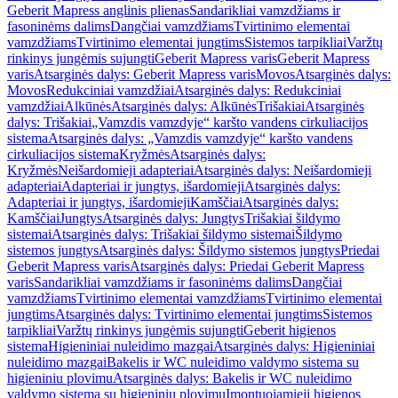
Geberit Mapress anglinis plienas
Sandarikliai vamzdžiams ir
fasoninėms dalims
Dangčiai vamzdžiams
Tvirtinimo elementai
vamzdžiams
Tvirtinimo elementai jungtims
Sistemos tarpikliai
Varžtų
rinkinys jungėmis sujungti
Geberit Mapress varis
Geberit Mapress
varis
Atsarginės dalys: Geberit Mapress varis
Movos
Atsarginės dalys:
Movos
Redukciniai vamzdžiai
Atsarginės dalys: Redukciniai
vamzdžiai
Alkūnės
Atsarginės dalys: Alkūnės
Trišakiai
Atsarginės
dalys: Trišakiai
„Vamzdis vamzdyje“ karšto vandens cirkuliacijos
sistema
Atsarginės dalys: „Vamzdis vamzdyje“ karšto vandens
cirkuliacijos sistema
Kryžmės
Atsarginės dalys:
Kryžmės
Neišardomieji adapteriai
Atsarginės dalys: Neišardomieji
adapteriai
Adapteriai ir jungtys, išardomieji
Atsarginės dalys:
Adapteriai ir jungtys, išardomieji
Kamščiai
Atsarginės dalys:
Kamščiai
Jungtys
Atsarginės dalys: Jungtys
Trišakiai šildymo
sistemai
Atsarginės dalys: Trišakiai šildymo sistemai
Šildymo
sistemos jungtys
Atsarginės dalys: Šildymo sistemos jungtys
Priedai
Geberit Mapress varis
Atsarginės dalys: Priedai Geberit Mapress
varis
Sandarikliai vamzdžiams ir fasoninėms dalims
Dangčiai
vamzdžiams
Tvirtinimo elementai vamzdžiams
Tvirtinimo elementai
jungtims
Atsarginės dalys: Tvirtinimo elementai jungtims
Sistemos
tarpikliai
Varžtų rinkinys jungėmis sujungti
Geberit higienos
sistema
Higieniniai nuleidimo mazgai
Atsarginės dalys: Higieniniai
nuleidimo mazgai
Bakelis ir WC nuleidimo valdymo sistema su
higieniniu plovimu
Atsarginės dalys: Bakelis ir WC nuleidimo
valdymo sistema su higieniniu plovimu
Įmontuojamieji higienos