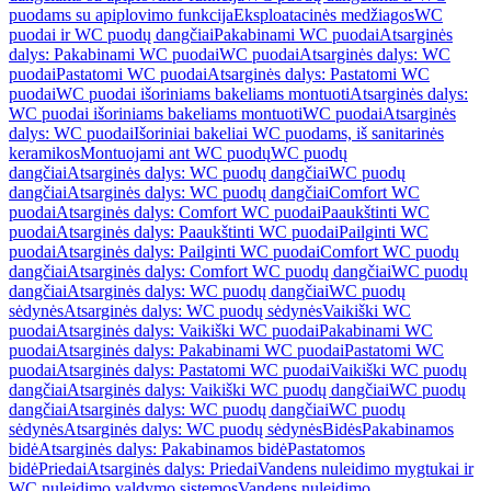
puodams su apiplovimo funkcija
Eksploatacinės medžiagos
WC
puodai ir WC puodų dangčiai
Pakabinami WC puodai
Atsarginės
dalys: Pakabinami WC puodai
WC puodai
Atsarginės dalys: WC
puodai
Pastatomi WC puodai
Atsarginės dalys: Pastatomi WC
puodai
WC puodai išoriniams bakeliams montuoti
Atsarginės dalys:
WC puodai išoriniams bakeliams montuoti
WC puodai
Atsarginės
dalys: WC puodai
Išoriniai bakeliai WC puodams, iš sanitarinės
keramikos
Montuojami ant WC puodų
WC puodų
dangčiai
Atsarginės dalys: WC puodų dangčiai
WC puodų
dangčiai
Atsarginės dalys: WC puodų dangčiai
Comfort WC
puodai
Atsarginės dalys: Comfort WC puodai
Paaukštinti WC
puodai
Atsarginės dalys: Paaukštinti WC puodai
Pailginti WC
puodai
Atsarginės dalys: Pailginti WC puodai
Comfort WC puodų
dangčiai
Atsarginės dalys: Comfort WC puodų dangčiai
WC puodų
dangčiai
Atsarginės dalys: WC puodų dangčiai
WC puodų
sėdynės
Atsarginės dalys: WC puodų sėdynės
Vaikiški WC
puodai
Atsarginės dalys: Vaikiški WC puodai
Pakabinami WC
puodai
Atsarginės dalys: Pakabinami WC puodai
Pastatomi WC
puodai
Atsarginės dalys: Pastatomi WC puodai
Vaikiški WC puodų
dangčiai
Atsarginės dalys: Vaikiški WC puodų dangčiai
WC puodų
dangčiai
Atsarginės dalys: WC puodų dangčiai
WC puodų
sėdynės
Atsarginės dalys: WC puodų sėdynės
Bidės
Pakabinamos
bidė
Atsarginės dalys: Pakabinamos bidė
Pastatomos
bidė
Priedai
Atsarginės dalys: Priedai
Vandens nuleidimo mygtukai ir
WC nuleidimo valdymo sistemos
Vandens nuleidimo