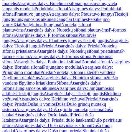
modelis
Atsarginės dalys: Buteliniai sifonai praustuvams, vietą
taupantis modelis
Potinkiniai sifonai
Atsarginės dalys: Potinkiniai
sifonai
Praustuvo jungtys
Atsarginės dalys: Praustuvo jungtys
Tiesioji
jungtis
Jungiamosios alkūnės
Dangčiai
Tarpinės
Persiliejimo
vamzdžiai
Prailginimai
Įjungimai
Nuotekų sifonai
plautuvėms
Atsarginės dalys: Nuotekų sifonai plautuvėms
P-formos
sifonai
Atsarginės dalys: P-formos sifonai
Plautuvės
jungtys
Atsarginės dalys: Plautuvės jungtys
Tiesioji jungtis
Atsarginės
dalys: Tiesioji jungtis
Priedai
Atsarginės dalys: Priedai
Nuotekų
sifonai prietaisams
Atsarginės dalys: Nuotekų sifonai prietaisams
P-
formos sifonai
Atsarginės dalys: P-formos sifonai
Potinkiniai
sifonai
Atsarginės dalys: Potinkiniai sifonai
Išoriniai sifonai
Atsarginės
dalys: Išoriniai sifonai
Prijungimo moduliai
Atsarginės dalys:
Prijungimo moduliai
Priedai
Nuotekų sifonai užteršto vandens
išpylimo kriauklėms
Atsarginės dalys: Nuotekų sifonai užteršto
vandens išpylimo kriauklėms
Sifonai
Atsarginės dalys:
Sifonai
Jungiamosios alkūnės
Atsarginės dalys: Jungiamosios
alkūnės
Tiesioji jungtis
Atsarginės dalys: Tiesioji jungtis
Išleidimo
vožtuvai
Atsarginės dalys: Išleidimo vožtuvai
Priedai
Atsarginės
dalys: Priedai
Dušai ir vonios
Dušai
Dušo grindų nuotekų
sistema
Atsarginės dalys: Dušo grindų nuotekų sistema
Dušo
latakai
Atsarginės dalys: Dušo latakai
Priedai dušo
latakams
Atsarginės dalys: Priedai dušo latakams
Dušo paviršiaus
sifonai
Atsarginės dalys: Dušo paviršiaus sifonai
Dušo trapų
priedai
Atsarginės dalys: Dušo trapų priedai
Sieniniai dušo