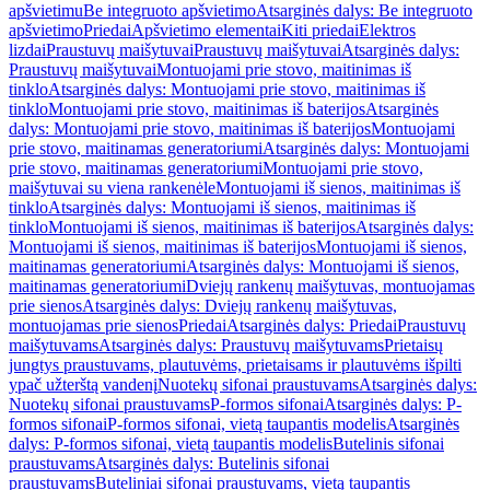
apšvietimu
Be integruoto apšvietimo
Atsarginės dalys: Be integruoto
apšvietimo
Priedai
Apšvietimo elementai
Kiti priedai
Elektros
lizdai
Praustuvų maišytuvai
Praustuvų maišytuvai
Atsarginės dalys:
Praustuvų maišytuvai
Montuojami prie stovo, maitinimas iš
tinklo
Atsarginės dalys: Montuojami prie stovo, maitinimas iš
tinklo
Montuojami prie stovo, maitinimas iš baterijos
Atsarginės
dalys: Montuojami prie stovo, maitinimas iš baterijos
Montuojami
prie stovo, maitinamas generatoriumi
Atsarginės dalys: Montuojami
prie stovo, maitinamas generatoriumi
Montuojami prie stovo,
maišytuvai su viena rankenėle
Montuojami iš sienos, maitinimas iš
tinklo
Atsarginės dalys: Montuojami iš sienos, maitinimas iš
tinklo
Montuojami iš sienos, maitinimas iš baterijos
Atsarginės dalys:
Montuojami iš sienos, maitinimas iš baterijos
Montuojami iš sienos,
maitinamas generatoriumi
Atsarginės dalys: Montuojami iš sienos,
maitinamas generatoriumi
Dviejų rankenų maišytuvas, montuojamas
prie sienos
Atsarginės dalys: Dviejų rankenų maišytuvas,
montuojamas prie sienos
Priedai
Atsarginės dalys: Priedai
Praustuvų
maišytuvams
Atsarginės dalys: Praustuvų maišytuvams
Prietaisų
jungtys praustuvams, plautuvėms, prietaisams ir plautuvėms išpilti
ypač užterštą vandenį
Nuotekų sifonai praustuvams
Atsarginės dalys:
Nuotekų sifonai praustuvams
P-formos sifonai
Atsarginės dalys: P-
formos sifonai
P-formos sifonai, vietą taupantis modelis
Atsarginės
dalys: P-formos sifonai, vietą taupantis modelis
Butelinis sifonai
praustuvams
Atsarginės dalys: Butelinis sifonai
praustuvams
Buteliniai sifonai praustuvams, vietą taupantis