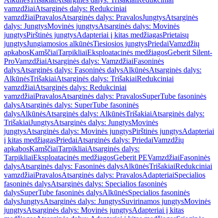
vamzdžiai
Atsarginės dalys: Redukciniai
vamzdžiai
Pravalos
Atsarginės dalys: Pravalos
Jungtys
Atsarginės
dalys: Jungtys
Movinės jungtys
Atsarginės dalys: Movinės
jungtys
Pirštinės jungtys
Adapteriai į kitas medžiagas
Prietaisų
jungtys
Jungiamosios alkūnės
Tiesiosios jungtys
Priedai
Vamzdžių
apkabos
Kamščiai
Tarpikliai
Eksploatacinės medžiagos
Geberit Silent-
Pro
Vamzdžiai
Atsarginės dalys: Vamzdžiai
Fasoninės
dalys
Atsarginės dalys: Fasoninės dalys
Alkūnės
Atsarginės dalys:
Alkūnės
Trišakiai
Atsarginės dalys: Trišakiai
Redukciniai
vamzdžiai
Atsarginės dalys: Redukciniai
vamzdžiai
Pravalos
Atsarginės dalys: Pravalos
SuperTube fasoninės
dalys
Atsarginės dalys: SuperTube fasoninės
dalys
Alkūnės
Atsarginės dalys: Alkūnės
Trišakiai
Atsarginės dalys:
Trišakiai
Jungtys
Atsarginės dalys: Jungtys
Movinės
jungtys
Atsarginės dalys: Movinės jungtys
Pirštinės jungtys
Adapteriai
į kitas medžiagas
Priedai
Atsarginės dalys: Priedai
Vamzdžių
apkabos
Kamščiai
Tarpikliai
Atsarginės dalys:
Tarpikliai
Eksploatacinės medžiagos
Geberit PE
Vamzdžiai
Fasoninės
dalys
Atsarginės dalys: Fasoninės dalys
Alkūnės
Trišakiai
Redukciniai
vamzdžiai
Pravalos
Atsarginės dalys: Pravalos
Adapteriai
Specialios
fasoninės dalys
Atsarginės dalys: Specialios fasoninės
dalys
SuperTube fasoninės dalys
Alkūnės
Specialios fasoninės
dalys
Jungtys
Atsarginės dalys: Jungtys
Suvirinamos jungtys
Movinės
jungtys
Atsarginės dalys: Movinės jungtys
Adapteriai į kitas