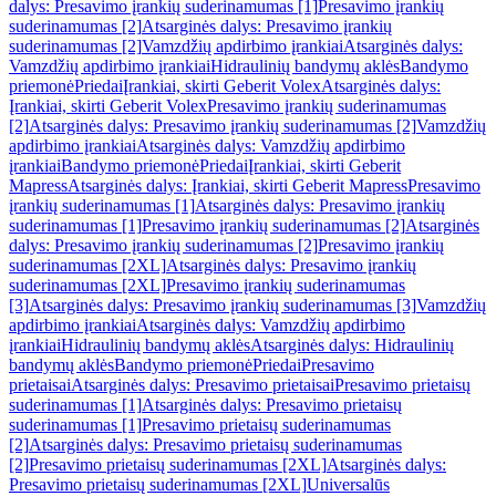
dalys: Presavimo įrankių suderinamumas [1]
Presavimo įrankių
suderinamumas [2]
Atsarginės dalys: Presavimo įrankių
suderinamumas [2]
Vamzdžių apdirbimo įrankiai
Atsarginės dalys:
Vamzdžių apdirbimo įrankiai
Hidraulinių bandymų aklės
Bandymo
priemonė
Priedai
Įrankiai, skirti Geberit Volex
Atsarginės dalys:
Įrankiai, skirti Geberit Volex
Presavimo įrankių suderinamumas
[2]
Atsarginės dalys: Presavimo įrankių suderinamumas [2]
Vamzdžių
apdirbimo įrankiai
Atsarginės dalys: Vamzdžių apdirbimo
įrankiai
Bandymo priemonė
Priedai
Įrankiai, skirti Geberit
Mapress
Atsarginės dalys: Įrankiai, skirti Geberit Mapress
Presavimo
įrankių suderinamumas [1]
Atsarginės dalys: Presavimo įrankių
suderinamumas [1]
Presavimo įrankių suderinamumas [2]
Atsarginės
dalys: Presavimo įrankių suderinamumas [2]
Presavimo įrankių
suderinamumas [2XL]
Atsarginės dalys: Presavimo įrankių
suderinamumas [2XL]
Presavimo įrankių suderinamumas
[3]
Atsarginės dalys: Presavimo įrankių suderinamumas [3]
Vamzdžių
apdirbimo įrankiai
Atsarginės dalys: Vamzdžių apdirbimo
įrankiai
Hidraulinių bandymų aklės
Atsarginės dalys: Hidraulinių
bandymų aklės
Bandymo priemonė
Priedai
Presavimo
prietaisai
Atsarginės dalys: Presavimo prietaisai
Presavimo prietaisų
suderinamumas [1]
Atsarginės dalys: Presavimo prietaisų
suderinamumas [1]
Presavimo prietaisų suderinamumas
[2]
Atsarginės dalys: Presavimo prietaisų suderinamumas
[2]
Presavimo prietaisų suderinamumas [2XL]
Atsarginės dalys:
Presavimo prietaisų suderinamumas [2XL]
Universalūs