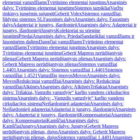
elementai vamzdžiams
Tvirtinimo elementai jungtims
Atsarginės
dalys: Tvirtinimo elementai jungtims
Sistemos tarpikliai
Varžtų
rinkinys jungėmis sujungti
Geberit Volex
Sistemos vamzdžiai,
šildymo sistemos SL
Fasoninės dalys
Atsarginės dalys: Fasoninės
dalys
Adapteriai ir jungtys, išardomieji
Atsarginės dalys: Adapteriai ir
jungtys, išardomieji
Jungtys
Kolektoriai su sriegine
jungtimi
Priedai
Atsarginės dalys: Priedai
Sandarikliai vamzdžiams ir
fasoninėms dalims
Dangčiai vamzdžiams
Tvirtinimo elementai
vamzdžiams
Tvirtinimo elementai jungtims
Atsarginės dalys:
Tvirtinimo elementai jungtims
Geberit Mapress nerūdijantysis
plienas
Geberit Mapress nerūdijantysis plienas
Atsarginės dalys:
Geberit Mapress nerūdijantysis plienas
Sistemos vamzdžiai
1.4401
Atsarginės dalys: Sistemos vamzdžiai 1.4401
Sistemos
vamzdžiai 1.4521
Vamzdžių įmovos
Movos
Atsarginės dalys:
Movos
Redukciniai vamzdžiai
Atsarginės dalys: Redukciniai
vamzdžiai
Alkūnės
Atsarginės dalys: Alkūnės
Trišakiai
Atsarginės
dalys: Trišakiai
„Vamzdis vamzdyje“ karšto vandens cirkuliacijos
sistema
Atsarginės dalys: „Vamzdis vamzdyje“ karšto vandens
cirkuliacijos sistema
Neišardomieji adapteriai
Atsarginės dalys:
Neišardomieji adapteriai
Adapteriai ir jungtys, išardomieji
Atsarginės
dalys: Adapteriai ir jungtys, išardomieji
Kompensatoriai
Atsarginės
dalys: Kompensatoriai
Kamščiai
Atsarginės dalys:
Kamščiai
Jungtys
Atsarginės dalys: Jungtys
Geberit Mapress
nerūdijantysis plienas, dujos
Atsarginės dalys: Geberit Mapress
nerūdijantysis plienas, dujos
Sistemos vamzdžiai 1.4401
Atsarginės