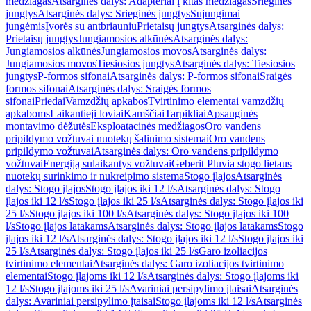
medžiagas
Atsarginės dalys: Adapteriai į kitas medžiagas
Srieginės
jungtys
Atsarginės dalys: Srieginės jungtys
Sujungimai
jungėmis
Įvorės su antbriauniu
Prietaisų jungtys
Atsarginės dalys:
Prietaisų jungtys
Jungiamosios alkūnės
Atsarginės dalys:
Jungiamosios alkūnės
Jungiamosios movos
Atsarginės dalys:
Jungiamosios movos
Tiesiosios jungtys
Atsarginės dalys: Tiesiosios
jungtys
P-formos sifonai
Atsarginės dalys: P-formos sifonai
Sraigės
formos sifonai
Atsarginės dalys: Sraigės formos
sifonai
Priedai
Vamzdžių apkabos
Tvirtinimo elementai vamzdžių
apkaboms
Laikantieji loviai
Kamščiai
Tarpikliai
Apsauginės
montavimo dėžutės
Eksploatacinės medžiagos
Oro vandens
pripildymo vožtuvai nuotekų šalinimo sistemai
Oro vandens
pripildymo vožtuvai
Atsarginės dalys: Oro vandens pripildymo
vožtuvai
Energiją sulaikantys vožtuvai
Geberit Pluvia stogo lietaus
nuotekų surinkimo ir nukreipimo sistema
Stogo įlajos
Atsarginės
dalys: Stogo įlajos
Stogo įlajos iki 12 l/s
Atsarginės dalys: Stogo
įlajos iki 12 l/s
Stogo įlajos iki 25 l/s
Atsarginės dalys: Stogo įlajos iki
25 l/s
Stogo įlajos iki 100 l/s
Atsarginės dalys: Stogo įlajos iki 100
l/s
Stogo įlajos latakams
Atsarginės dalys: Stogo įlajos latakams
Stogo
įlajos iki 12 l/s
Atsarginės dalys: Stogo įlajos iki 12 l/s
Stogo įlajos iki
25 l/s
Atsarginės dalys: Stogo įlajos iki 25 l/s
Garo izoliacijos
tvirtinimo elementai
Atsarginės dalys: Garo izoliacijos tvirtinimo
elementai
Stogo įlajoms iki 12 l/s
Atsarginės dalys: Stogo įlajoms iki
12 l/s
Stogo įlajoms iki 25 l/s
Avariniai persipylimo įtaisai
Atsarginės
dalys: Avariniai persipylimo įtaisai
Stogo įlajoms iki 12 l/s
Atsarginės