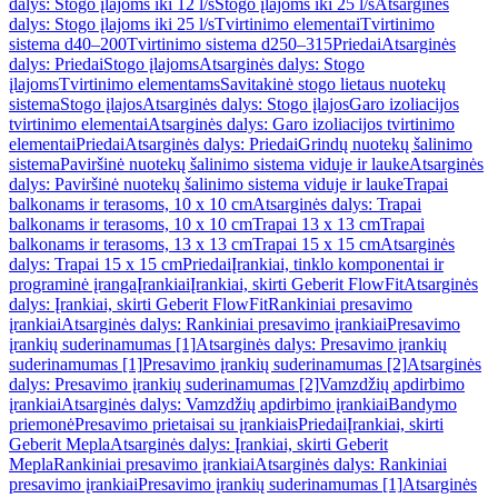
dalys: Stogo įlajoms iki 12 l/s
Stogo įlajoms iki 25 l/s
Atsarginės
dalys: Stogo įlajoms iki 25 l/s
Tvirtinimo elementai
Tvirtinimo
sistema d40–200
Tvirtinimo sistema d250–315
Priedai
Atsarginės
dalys: Priedai
Stogo įlajoms
Atsarginės dalys: Stogo
įlajoms
Tvirtinimo elementams
Savitakinė stogo lietaus nuotekų
sistema
Stogo įlajos
Atsarginės dalys: Stogo įlajos
Garo izoliacijos
tvirtinimo elementai
Atsarginės dalys: Garo izoliacijos tvirtinimo
elementai
Priedai
Atsarginės dalys: Priedai
Grindų nuotekų šalinimo
sistema
Paviršinė nuotekų šalinimo sistema viduje ir lauke
Atsarginės
dalys: Paviršinė nuotekų šalinimo sistema viduje ir lauke
Trapai
balkonams ir terasoms, 10 x 10 cm
Atsarginės dalys: Trapai
balkonams ir terasoms, 10 x 10 cm
Trapai 13 x 13 cm
Trapai
balkonams ir terasoms, 13 x 13 cm
Trapai 15 x 15 cm
Atsarginės
dalys: Trapai 15 x 15 cm
Priedai
Įrankiai, tinklo komponentai ir
programinė įranga
Įrankiai
Įrankiai, skirti Geberit FlowFit
Atsarginės
dalys: Įrankiai, skirti Geberit FlowFit
Rankiniai presavimo
įrankiai
Atsarginės dalys: Rankiniai presavimo įrankiai
Presavimo
įrankių suderinamumas [1]
Atsarginės dalys: Presavimo įrankių
suderinamumas [1]
Presavimo įrankių suderinamumas [2]
Atsarginės
dalys: Presavimo įrankių suderinamumas [2]
Vamzdžių apdirbimo
įrankiai
Atsarginės dalys: Vamzdžių apdirbimo įrankiai
Bandymo
priemonė
Presavimo prietaisai su įrankiais
Priedai
Įrankiai, skirti
Geberit Mepla
Atsarginės dalys: Įrankiai, skirti Geberit
Mepla
Rankiniai presavimo įrankiai
Atsarginės dalys: Rankiniai
presavimo įrankiai
Presavimo įrankių suderinamumas [1]
Atsarginės