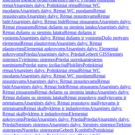
rėmai
Atsarginės dalys: Potinkiniai rėmai
Rėmai WC
puodams
Atsarginės dalys: Rėmai WC puodams
Rėmai
praustuvams
Atsarginės dalys: Rėmai praustuvams
Rėmai
bidė
Atsarginės dalys: Rėmai bidė
Rėmai pisuarams
Atsarginės dalys:
Rėmai pisuarams
Rėmai dušams su sieniniu lataku
Atsarginės dalys:
Rėmai dušams su sieniniu lataku
Rėmai dušams ir
vonioms
Atsarginės dalys: Rėmai dušams ir vonioms
Dušo pertvarų
elementai
Rėmai plautuvėms
Atsarginės dalys: Rėmai
plautuvėms
Elementai apkrovoms
Atsarginės dalys: Elementai
apkrovoms
Priedai
Atsarginės dalys: Priedai
Geberit GIS
Sieninės
sistemos
Tvirtinimo sistemos
Priedai surenkamiesiems
gaminiams
Priedai garso izoliacijai
Plokštės
Potinkiniai
rėmai
Atsarginės dalys: Potinkiniai rėmai
Rėmai WC
puodams
Atsarginės dalys: Rėmai WC puodams
Rėmai
praustuvams
Atsarginės dalys: Rėmai praustuvams
Rėmai
bidė
Atsarginės dalys: Rėmai bidė
Rėmai pisuarams
Atsarginės dalys:
Rėmai pisuarams
Rėmai dušams su sieniniu lataku
Atsarginės dalys:
Rėmai dušams su sieniniu lataku
Rėmai praustuvų maišytuvams ir
prietaisams
Atsarginės dalys: Rėmai praustuvų maišytuvams ir
prietaisams
Rėmai skalbyklėms ir indaplovėms
Atsarginės dalys:
Rėmai skalbyklėms ir indaplovėms
Elementai
apkrovoms
Priedai
Atsarginės dalys: Priedai
Priedai
Atsarginės dalys:
Priedai
Sieninės sistemos
Atsarginės dalys: Sieninės sistemos
Tiekimo
sistemoms
Nuotekų sistemoms
Geberit Kombifix
Potinkiniai