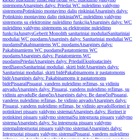
sistemoms
Atsarginės dalys: Priedai WC nuleidimo valdymo
sistemoms
Potinkinio montavimo dalių rinkiniai
Atsarginės dalys:
Potinkinio montavimo dalių rinkiniai
WC nuleidimo valdymo
sistemoms su elektronine nuleidimo funkcija
Atsarginės dalys: WC
nuleidimo valdymo sistemoms su elektronine nuleidimo
funkcija
Jungtys
Geberit Monolith sanitariniai moduliai
Sanitariniai
moduliai WC puodams
Atsarginės dalys: Sanitariniai moduliai WC
puodams
Pakabinamiems WC puodams
Atsarginės dalys:
Pakabinamiems WC puodams
Pastatomiems WC
puodams
Atsarginės dalys: Pastatomiems WC
puodams
Priedai
Atsarginės dalys: Priedai
Eksploatacinės
medžiagos
Sanitariniai moduliai, skirti bidė
Atsarginės dalys:
Sanitariniai moduliai, skirti bidė
Pakabinamoms ir pastatomoms
bidė
Atsarginės dalys: Pakabinamoms ir pastatomoms
bidė
Pisuarai
Pisuarai, vandens nuleidimo režimas, su vidiniu
apvadu
Atsarginės dalys: Pisuarai, vandens nuleidimo režimas, su
vidiniu apvadu
Be dangčio
Atsarginės dalys: Be dangčio
Pisuarai,
vandens nuleidimo režimas, be vidinio apvado
Atsarginės dalys:
Pisuarai, vandens nuleidimo režimas, be vidinio apvado
Išorinei ir
potinkinei pisuarų valdymo sistemai
Atsarginės dalys: Išorinei ir
potinkinei pisuarų valdymo sistemai
Su integruota pisuarų valdymo
sistema
Atsarginės dalys: Su integruota pisuarų valdymo
sistema
Integruotai pisuarų valdymo sistemai
Atsarginės dalys:
Integruotai pisuarų valdymo sistemai
Pisuarai, vandens nuleidimo