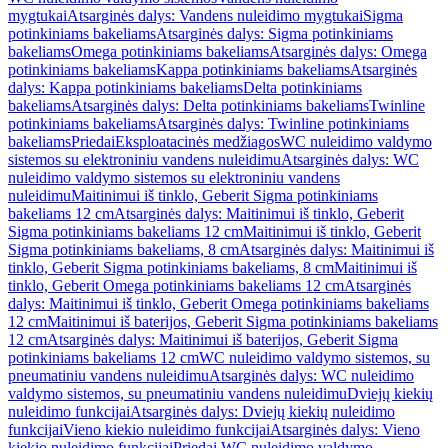
mygtukai
Atsarginės dalys: Vandens nuleidimo mygtukai
Sigma
potinkiniams bakeliams
Atsarginės dalys: Sigma potinkiniams
bakeliams
Omega potinkiniams bakeliams
Atsarginės dalys: Omega
potinkiniams bakeliams
Kappa potinkiniams bakeliams
Atsarginės
dalys: Kappa potinkiniams bakeliams
Delta potinkiniams
bakeliams
Atsarginės dalys: Delta potinkiniams bakeliams
Twinline
potinkiniams bakeliams
Atsarginės dalys: Twinline potinkiniams
bakeliams
Priedai
Eksploatacinės medžiagos
WC nuleidimo valdymo
sistemos su elektroniniu vandens nuleidimu
Atsarginės dalys: WC
nuleidimo valdymo sistemos su elektroniniu vandens
nuleidimu
Maitinimui iš tinklo, Geberit Sigma potinkiniams
bakeliams 12 cm
Atsarginės dalys: Maitinimui iš tinklo, Geberit
Sigma potinkiniams bakeliams 12 cm
Maitinimui iš tinklo, Geberit
Sigma potinkiniams bakeliams, 8 cm
Atsarginės dalys: Maitinimui iš
tinklo, Geberit Sigma potinkiniams bakeliams, 8 cm
Maitinimui iš
tinklo, Geberit Omega potinkiniams bakeliams 12 cm
Atsarginės
dalys: Maitinimui iš tinklo, Geberit Omega potinkiniams bakeliams
12 cm
Maitinimui iš baterijos, Geberit Sigma potinkiniams bakeliams
12 cm
Atsarginės dalys: Maitinimui iš baterijos, Geberit Sigma
potinkiniams bakeliams 12 cm
WC nuleidimo valdymo sistemos, su
pneumatiniu vandens nuleidimu
Atsarginės dalys: WC nuleidimo
valdymo sistemos, su pneumatiniu vandens nuleidimu
Dviejų kiekių
nuleidimo funkcijai
Atsarginės dalys: Dviejų kiekių nuleidimo
funkcijai
Vieno kiekio nuleidimo funkcijai
Atsarginės dalys: Vieno
kiekio nuleidimo funkcijai
Priedai WC nuleidimo valdymo