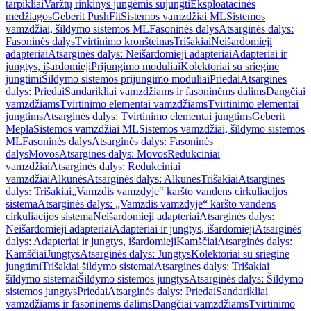
tarpikliai
Varžtų rinkinys jungėmis sujungti
Eksploatacinės
medžiagos
Geberit PushFit
Sistemos vamzdžiai ML
Sistemos
vamzdžiai, šildymo sistemos ML
Fasoninės dalys
Atsarginės dalys:
Fasoninės dalys
Tvirtinimo kronšteinas
Trišakiai
Neišardomieji
adapteriai
Atsarginės dalys: Neišardomieji adapteriai
Adapteriai ir
jungtys, išardomieji
Prijungimo moduliai
Kolektoriai su sriegine
jungtimi
Šildymo sistemos prijungimo moduliai
Priedai
Atsarginės
dalys: Priedai
Sandarikliai vamzdžiams ir fasoninėms dalims
Dangčiai
vamzdžiams
Tvirtinimo elementai vamzdžiams
Tvirtinimo elementai
jungtims
Atsarginės dalys: Tvirtinimo elementai jungtims
Geberit
Mepla
Sistemos vamzdžiai ML
Sistemos vamzdžiai, šildymo sistemos
ML
Fasoninės dalys
Atsarginės dalys: Fasoninės
dalys
Movos
Atsarginės dalys: Movos
Redukciniai
vamzdžiai
Atsarginės dalys: Redukciniai
vamzdžiai
Alkūnės
Atsarginės dalys: Alkūnės
Trišakiai
Atsarginės
dalys: Trišakiai
„Vamzdis vamzdyje“ karšto vandens cirkuliacijos
sistema
Atsarginės dalys: „Vamzdis vamzdyje“ karšto vandens
cirkuliacijos sistema
Neišardomieji adapteriai
Atsarginės dalys:
Neišardomieji adapteriai
Adapteriai ir jungtys, išardomieji
Atsarginės
dalys: Adapteriai ir jungtys, išardomieji
Kamščiai
Atsarginės dalys:
Kamščiai
Jungtys
Atsarginės dalys: Jungtys
Kolektoriai su sriegine
jungtimi
Trišakiai šildymo sistemai
Atsarginės dalys: Trišakiai
šildymo sistemai
Šildymo sistemos jungtys
Atsarginės dalys: Šildymo
sistemos jungtys
Priedai
Atsarginės dalys: Priedai
Sandarikliai
vamzdžiams ir fasoninėms dalims
Dangčiai vamzdžiams
Tvirtinimo