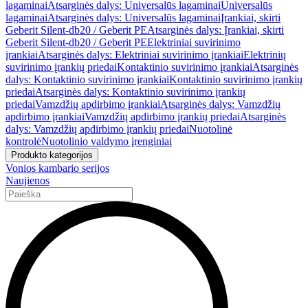
lagaminai
Atsarginės dalys: Universalūs lagaminai
Universalūs
lagaminai
Atsarginės dalys: Universalūs lagaminai
Įrankiai, skirti
Geberit Silent-db20 / Geberit PE
Atsarginės dalys: Įrankiai, skirti
Geberit Silent-db20 / Geberit PE
Elektriniai suvirinimo
įrankiai
Atsarginės dalys: Elektriniai suvirinimo įrankiai
Elektrinių
suvirinimo įrankių priedai
Kontaktinio suvirinimo įrankiai
Atsarginės
dalys: Kontaktinio suvirinimo įrankiai
Kontaktinio suvirinimo įrankių
priedai
Atsarginės dalys: Kontaktinio suvirinimo įrankių
priedai
Vamzdžių apdirbimo įrankiai
Atsarginės dalys: Vamzdžių
apdirbimo įrankiai
Vamzdžių apdirbimo įrankių priedai
Atsarginės
dalys: Vamzdžių apdirbimo įrankių priedai
Nuotolinė
kontrolė
Nuotolinio valdymo įrenginiai
Produkto kategorijos
Vonios kambario serijos
Naujienos