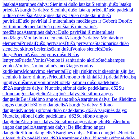
latakai
Atsarginės dalys: Sieniniai dušo latakai
Sieninių dušo latakų
priedai
Atsarginės dalys: Sieninių dušo latakų priedai
Dušo padėklai
ir dušo paviršiai
Atsarginės dalys: Dušo padėklai ir dušo
paviršiai
Dušo paviršiai iš mineralinės medžiagos ir Geberit Duofix
tvirtinimo elementai
Dušo paviršiai iš mineralinės
medžiagos
Atsarginės dalys: Dušo paviršiai iš mineralinės
medžiagos
Montavimo elementai
Atsarginės dalys: Montavimo
elementai
Priedai
Dušo pertvaros
Dušo pertvaros
Stacionarios dušo
sienelės, skirtos beslenksčiam dušui
Vonios sienelės
Dušo
durys
Priedai
Nišos lentynos dušui
Nišos
lentynos
Priedai
Vonios
Vonios iš sanitarinio akrilo
Stačiakampės
vonios
Vonios iš mineralinės medžiagos
Vonios
kūdikiams
Montavimo elementai
Kojelių rinkinys ir skersinių sijų bei
sieninio inkaro rinkinys
Priedai
Remonto rinkiniai
Kiti priedai
Prietaisų
jungtys dušams ir vonioms
Nuotekų sifonai dušo padėklams,
d52
Atsarginės dalys: Nuotekų sifonai dušo padėklams, d52
Su
sifono angos dangteliu
Atsarginės dalys: Su sifono angos
dangteliu
Be išleidimo angos dangtelio
Atsarginės dalys: Be išleidimo
angos dangtelio
Sifono dangtelis
Atsarginės dalys: Sifono
dangtelis
Nuotekų sifonai dušo padėklams, d62
Atsarginės dalys:
Nuotekų sifonai dušo padėklams, d62
Su sifono angos
dangteliu
Atsarginės dalys: Su sifono angos dangteliu
Be išleidimo
angos dangtelio
Atsarginės dalys: Be išleidimo angos
dangtelio
Sifono dangtelis
Atsarginės dalys: Sifono dangtelis
Nuotekų
sifonai dušo padėklams, d90
Atsarginės dalys: Nuotekų sifonai dušo