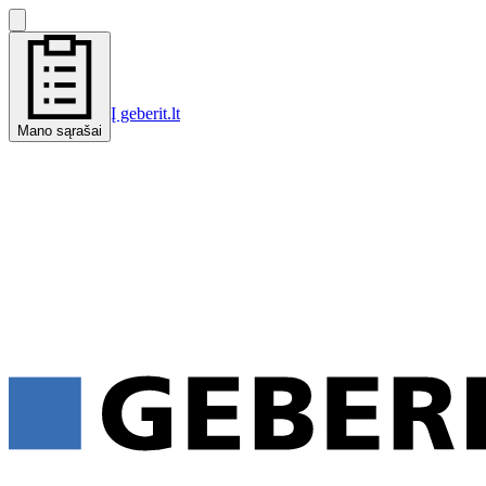
Į geberit.lt
Mano sąrašai