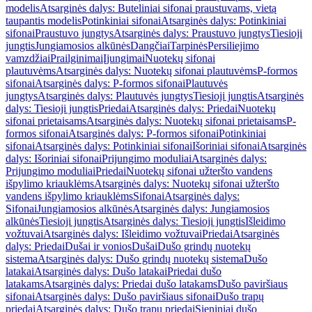
modelis
Atsarginės dalys: Buteliniai sifonai praustuvams, vietą
taupantis modelis
Potinkiniai sifonai
Atsarginės dalys: Potinkiniai
sifonai
Praustuvo jungtys
Atsarginės dalys: Praustuvo jungtys
Tiesioji
jungtis
Jungiamosios alkūnės
Dangčiai
Tarpinės
Persiliejimo
vamzdžiai
Prailginimai
Įjungimai
Nuotekų sifonai
plautuvėms
Atsarginės dalys: Nuotekų sifonai plautuvėms
P-formos
sifonai
Atsarginės dalys: P-formos sifonai
Plautuvės
jungtys
Atsarginės dalys: Plautuvės jungtys
Tiesioji jungtis
Atsarginės
dalys: Tiesioji jungtis
Priedai
Atsarginės dalys: Priedai
Nuotekų
sifonai prietaisams
Atsarginės dalys: Nuotekų sifonai prietaisams
P-
formos sifonai
Atsarginės dalys: P-formos sifonai
Potinkiniai
sifonai
Atsarginės dalys: Potinkiniai sifonai
Išoriniai sifonai
Atsarginės
dalys: Išoriniai sifonai
Prijungimo moduliai
Atsarginės dalys:
Prijungimo moduliai
Priedai
Nuotekų sifonai užteršto vandens
išpylimo kriauklėms
Atsarginės dalys: Nuotekų sifonai užteršto
vandens išpylimo kriauklėms
Sifonai
Atsarginės dalys:
Sifonai
Jungiamosios alkūnės
Atsarginės dalys: Jungiamosios
alkūnės
Tiesioji jungtis
Atsarginės dalys: Tiesioji jungtis
Išleidimo
vožtuvai
Atsarginės dalys: Išleidimo vožtuvai
Priedai
Atsarginės
dalys: Priedai
Dušai ir vonios
Dušai
Dušo grindų nuotekų
sistema
Atsarginės dalys: Dušo grindų nuotekų sistema
Dušo
latakai
Atsarginės dalys: Dušo latakai
Priedai dušo
latakams
Atsarginės dalys: Priedai dušo latakams
Dušo paviršiaus
sifonai
Atsarginės dalys: Dušo paviršiaus sifonai
Dušo trapų
priedai
Atsarginės dalys: Dušo trapų priedai
Sieniniai dušo