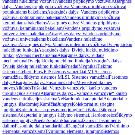
vandens nuleidimo vožtuvai
Vandens pripildymo vožtuvai
Atsarginės
dalys: Vandens pripildymo vožtuvai
Vandens pripildymo vožtuvai
potinkiniams bakeliams
Atsarginės dalys: Vandens pripildymo
vožtuvai potinkiniams bakeliams
Vandens pripildymo vožtuvai
keraminiams bakeliams
Atsarginės dalys: Vandens pripildymo
vožtuvai keraminiams bakeliams
Vandens pripildymo vožtuvai
universaliems bakeliams
Atsarginės dalys: Vandens pripildymo
vožtuvai universaliems bakeliams
Vandens nuleidimo
vožtuvai
Atsarginės dalys: Vandens nuleidimo vožtuvai
Dviejų kiekių
nuleidimo funkcija
Atsarginės dalys: Dviejų kiekių nuleidimo
funkcija
Vidaus mechanizmai
Atsarginės dalys: Vidaus
mechanizmai
Dviejų kiekių nuleidimo funkcija
Atsarginės dalys:
Dviejų kiekių nuleidimo funkcija
Priedai
Mygtukai
Tiekimo
sistemos
Geberit FlowFit
Sistemos vamzdžiai ML
Sistemos
vamzdžiai, šildymo sistemos ML
SL Sistemos vamzdžiai
Fasoninės
dalys
Atsarginės dalys: Fasoninės dalys
Movos
Redukcinės
movos
Alkūnės
Trišakiai
„Vamzdis vamzdyje“ karšto vandens
cirkuliacijos sistema
Atsarginės dalys: „Vamzdis vamzdyje“ karšto
vandens cirkuliacijos sistema
Neišardomieji adapteriai
Adapteriai ir
jungtys, išardomieji
Kamščiai
Jungtys
Kolektoriai su sriegine
jungtimi
Kolektorius su presavimo jungtimi
Trišakiai šildymo
sistemai
Adapteriai ir jungtys šildymo sistemai, išardomosios
Šildymo
sistemos jungtys
Priedai
Sandarikliai vamzdžiams ir fasoninėms
dalims
Fasoninių dalių sandarikliai
Dangčiai vamzdžiams
Tvirtinimo
elementai vamzdžiams
Tvirtinimo elementai jungtims
Sistemos