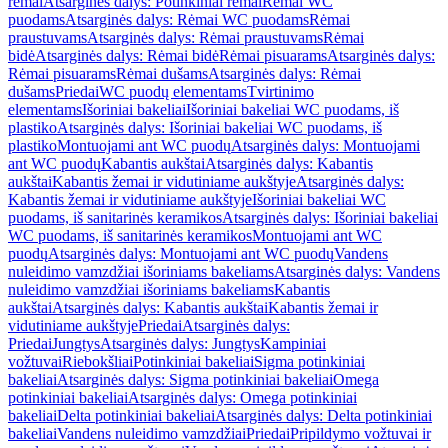
rėmai
Atsarginės dalys: Potinkiniai rėmai
Rėmai WC
puodams
Atsarginės dalys: Rėmai WC puodams
Rėmai
praustuvams
Atsarginės dalys: Rėmai praustuvams
Rėmai
bidė
Atsarginės dalys: Rėmai bidė
Rėmai pisuarams
Atsarginės dalys:
Rėmai pisuarams
Rėmai dušams
Atsarginės dalys: Rėmai
dušams
Priedai
WC puodų elementams
Tvirtinimo
elementams
Išoriniai bakeliai
Išoriniai bakeliai WC puodams, iš
plastiko
Atsarginės dalys: Išoriniai bakeliai WC puodams, iš
plastiko
Montuojami ant WC puodų
Atsarginės dalys: Montuojami
ant WC puodų
Kabantis aukštai
Atsarginės dalys: Kabantis
aukštai
Kabantis žemai ir vidutiniame aukštyje
Atsarginės dalys:
Kabantis žemai ir vidutiniame aukštyje
Išoriniai bakeliai WC
puodams, iš sanitarinės keramikos
Atsarginės dalys: Išoriniai bakeliai
WC puodams, iš sanitarinės keramikos
Montuojami ant WC
puodų
Atsarginės dalys: Montuojami ant WC puodų
Vandens
nuleidimo vamzdžiai išoriniams bakeliams
Atsarginės dalys: Vandens
nuleidimo vamzdžiai išoriniams bakeliams
Kabantis
aukštai
Atsarginės dalys: Kabantis aukštai
Kabantis žemai ir
vidutiniame aukštyje
Priedai
Atsarginės dalys:
Priedai
Jungtys
Atsarginės dalys: Jungtys
Kampiniai
vožtuvai
Riebokšliai
Potinkiniai bakeliai
Sigma potinkiniai
bakeliai
Atsarginės dalys: Sigma potinkiniai bakeliai
Omega
potinkiniai bakeliai
Atsarginės dalys: Omega potinkiniai
bakeliai
Delta potinkiniai bakeliai
Atsarginės dalys: Delta potinkiniai
bakeliai
Vandens nuleidimo vamzdžiai
Priedai
Pripildymo vožtuvai ir