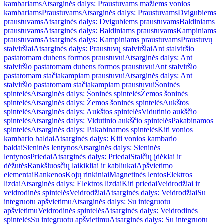
kambariams
Atsarginės dalys: Praustuvams mažiems vonios
kambariams
Praustuvams
Atsarginės dalys: Praustuvams
Dvigubiems
praustuvams
Atsarginės dalys: Dvigubiems praustuvams
Baldiniams
praustuvams
Atsarginės dalys: Baldiniams praustuvams
Kampiniams
praustuvams
Atsarginės dalys: Kampiniams praustuvams
Praustuvų
stalviršiai
Atsarginės dalys: Praustuvų stalviršiai
Ant stalviršio
pastatomam dubens formos praustuvui
Atsarginės dalys: Ant
stalviršio pastatomam dubens formos praustuvui
Ant stalviršio
pastatomam stačiakampiam praustuvui
Atsarginės dalys: Ant
stalviršio pastatomam stačiakampiam praustuvui
Šoninės
spintelės
Atsarginės dalys: Šoninės spintelės
Žemos šoninės
spintelės
Atsarginės dalys: Žemos šoninės spintelės
Aukštos
spintelės
Atsarginės dalys: Aukštos spintelės
Vidutinio aukščio
spintelės
Atsarginės dalys: Vidutinio aukščio spintelės
Pakabinamos
spintelės
Atsarginės dalys: Pakabinamos spintelės
Kiti vonios
kambario baldai
Atsarginės dalys: Kiti vonios kambario
baldai
Sieninės lentynos
Atsarginės dalys: Sieninės
lentynos
Priedai
Atsarginės dalys: Priedai
Stalčių įdėklai ir
dėžutės
Rankšluosčių laikikliai ir kabliukai
Apšvietimo
elementai
Rankenos
Kojų rinkiniai
Magnetinės lentos
Elektros
lizdai
Atsarginės dalys: Elektros lizdai
Kiti priedai
Veidrodžiai ir
veidrodinės spintelės
Veidrodžiai
Atsarginės dalys: Veidrodžiai
Su
integruotu apšvietimu
Atsarginės dalys: Su integruotu
apšvietimu
Veidrodinės spintelės
Atsarginės dalys: Veidrodinės
spintelės
Su integruotu apšvietimu
Atsarginės dalys: Su integruotu