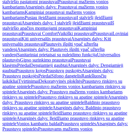
stalviršio pastatomi praustuvai
Praustuvai mažiems vonios
kambariams
Atsarginės dalys: Praustuvai mažiems vonios
kambariams
Kampiniai praustuvai mažiems vonios
kambariams
Pusiau įleidžiami praustuvai
Į stalviršį įleidžiami
praustuvai
Atsarginės dalys: Į stalviršį įleidžiami praustuvai
Iš
stalviršio apačios montuojami praustuvai
Kampiniai
praustuvai
Praustuvai Comfort
Vaikiški praustuvai
Praustuvai
Loviniai
praustuvai
Kiti universalūs praustuvai
Atsarginės dalys: Kiti
universalūs praustuvai
Plautuvės išpilti ypač užterštą
vandenį
Atsarginės dalys: Plautuvės išpilti ypač užterštą
vandenį
Sanitariniai prietaisai su nuleidimo funkcija
Universalios
plautuvės
Gipso surinkimo praustuvai
Praustuvai
klasėms
Priedai
Dengiamieji gaubtai
Atsarginės dalys: Dengiamieji
gaubtai
Praustuvų kojos
Praustuvų puskojės
Atsarginės dalys:
Praustuvų puskojės
Priedai
Sifono dangtelis
Rankšluosčių
laikikliai
Tvirtinimai
Dekoratyvinės plokštės
Praustuvo rinkinys su
apatine spintele
Praustuvo mažiems vonios kambariams rinkinys su
spintele
Atsarginės dalys: Praustuvo mažiems vonios kambariams
rinkinys su spintele
Praustuvo rinkinys su apatine spintele
Atsarginės
dalys: Praustuvo rinkinys su apatine spintele
Baldinio praustuvo
rinkinys su apatine spintele
Atsarginės dalys: Baldinio praustuvo
rinkinys su apatine spintele
Įleidžiamo praustuvo rinkinys su apatine
spintele
Atsarginės dalys: Įleidžiamo praustuvo rinkinys su apatine
spintele
Vonios kambario baldai
Praustuvų spintelės
Atsarginės dalys:
Praustuvų spintelės
Praustuvams mažiems vonios