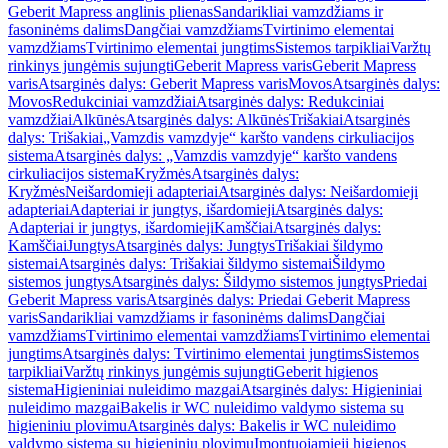
Geberit Mapress anglinis plienas
Sandarikliai vamzdžiams ir
fasoninėms dalims
Dangčiai vamzdžiams
Tvirtinimo elementai
vamzdžiams
Tvirtinimo elementai jungtims
Sistemos tarpikliai
Varžtų
rinkinys jungėmis sujungti
Geberit Mapress varis
Geberit Mapress
varis
Atsarginės dalys: Geberit Mapress varis
Movos
Atsarginės dalys:
Movos
Redukciniai vamzdžiai
Atsarginės dalys: Redukciniai
vamzdžiai
Alkūnės
Atsarginės dalys: Alkūnės
Trišakiai
Atsarginės
dalys: Trišakiai
„Vamzdis vamzdyje“ karšto vandens cirkuliacijos
sistema
Atsarginės dalys: „Vamzdis vamzdyje“ karšto vandens
cirkuliacijos sistema
Kryžmės
Atsarginės dalys:
Kryžmės
Neišardomieji adapteriai
Atsarginės dalys: Neišardomieji
adapteriai
Adapteriai ir jungtys, išardomieji
Atsarginės dalys:
Adapteriai ir jungtys, išardomieji
Kamščiai
Atsarginės dalys:
Kamščiai
Jungtys
Atsarginės dalys: Jungtys
Trišakiai šildymo
sistemai
Atsarginės dalys: Trišakiai šildymo sistemai
Šildymo
sistemos jungtys
Atsarginės dalys: Šildymo sistemos jungtys
Priedai
Geberit Mapress varis
Atsarginės dalys: Priedai Geberit Mapress
varis
Sandarikliai vamzdžiams ir fasoninėms dalims
Dangčiai
vamzdžiams
Tvirtinimo elementai vamzdžiams
Tvirtinimo elementai
jungtims
Atsarginės dalys: Tvirtinimo elementai jungtims
Sistemos
tarpikliai
Varžtų rinkinys jungėmis sujungti
Geberit higienos
sistema
Higieniniai nuleidimo mazgai
Atsarginės dalys: Higieniniai
nuleidimo mazgai
Bakelis ir WC nuleidimo valdymo sistema su
higieniniu plovimu
Atsarginės dalys: Bakelis ir WC nuleidimo
valdymo sistema su higieniniu plovimu
Įmontuojamieji higienos