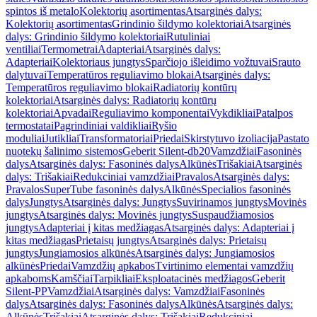
spintos iš metalo
Kolektorių asortimentas
Atsarginės dalys:
Kolektorių asortimentas
Grindinio šildymo kolektoriai
Atsarginės
dalys: Grindinio šildymo kolektoriai
Rutuliniai
ventiliai
Termometrai
Adapteriai
Atsarginės dalys:
Adapteriai
Kolektoriaus jungtys
Sparčiojo išleidimo vožtuvai
Srauto
dalytuvai
Temperatūros reguliavimo blokai
Atsarginės dalys:
Temperatūros reguliavimo blokai
Radiatorių kontūrų
kolektoriai
Atsarginės dalys: Radiatorių kontūrų
kolektoriai
Apvadai
Reguliavimo komponentai
Vykdikliai
Patalpos
termostatai
Pagrindiniai valdikliai
Ryšio
moduliai
Jutikliai
Transformatoriai
Priedai
Skirstytuvo izoliacija
Pastato
nuotekų šalinimo sistemos
Geberit Silent-db20
Vamzdžiai
Fasoninės
dalys
Atsarginės dalys: Fasoninės dalys
Alkūnės
Trišakiai
Atsarginės
dalys: Trišakiai
Redukciniai vamzdžiai
Pravalos
Atsarginės dalys:
Pravalos
SuperTube fasoninės dalys
Alkūnės
Specialios fasoninės
dalys
Jungtys
Atsarginės dalys: Jungtys
Suvirinamos jungtys
Movinės
jungtys
Atsarginės dalys: Movinės jungtys
Suspaudžiamosios
jungtys
Adapteriai į kitas medžiagas
Atsarginės dalys: Adapteriai į
kitas medžiagas
Prietaisų jungtys
Atsarginės dalys: Prietaisų
jungtys
Jungiamosios alkūnės
Atsarginės dalys: Jungiamosios
alkūnės
Priedai
Vamzdžių apkabos
Tvirtinimo elementai vamzdžių
apkaboms
Kamščiai
Tarpikliai
Eksploatacinės medžiagos
Geberit
Silent-PP
Vamzdžiai
Atsarginės dalys: Vamzdžiai
Fasoninės
dalys
Atsarginės dalys: Fasoninės dalys
Alkūnės
Atsarginės dalys:
Alkūnės
Trišakiai
Atsarginės dalys: Trišakiai
Redukciniai