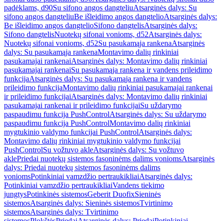
padėklams, d90
Su sifono angos dangteliu
Atsarginės dalys: Su
sifono angos dangteliu
Be išleidimo angos dangtelio
Atsarginės dalys:
Be išleidimo angos dangtelio
Sifono dangtelis
Atsarginės dalys:
Sifono dangtelis
Nuotekų sifonai vonioms, d52
Atsarginės dalys:
Nuotekų sifonai vonioms, d52
Su pasukamąja rankena
Atsarginės
dalys: Su pasukamąja rankena
Montavimo dalių rinkiniai
pasukamajai rankenai
Atsarginės dalys: Montavimo dalių rinkiniai
pasukamajai rankenai
Su pasukamąja rankena ir vandens prileidimo
funkcija
Atsarginės dalys: Su pasukamąja rankena ir vandens
prileidimo funkcija
Montavimo dalių rinkiniai pasukamajai rankenai
ir prileidimo funkcijai
Atsarginės dalys: Montavimo dalių rinkiniai
pasukamajai rankenai ir prileidimo funkcijai
Su uždarymo
paspaudimu funkcija PushControl
Atsarginės dalys: Su uždarymo
paspaudimu funkcija PushControl
Montavimo dalių rinkiniai
mygtukinio valdymo funkcijai PushControl
Atsarginės dalys:
Montavimo dalių rinkiniai mygtukinio valdymo funkcijai
PushControl
Su vožtuvo akle
Atsarginės dalys: Su vožtuvo
akle
Priedai nuotekų sistemos fasoninėms dalims vonioms
Atsarginės
dalys: Priedai nuotekų sistemos fasoninėms dalims
vonioms
Potinkiniai vamzdžio pertraukikliai
Atsarginės dalys:
Potinkiniai vamzdžio pertraukikliai
Vandens tiekimo
jungtys
Potinkinės sistemos
Geberit Duofix
Sieninės
sistemos
Atsarginės dalys: Sieninės sistemos
Tvirtinimo
sistemos
Atsarginės dalys: Tvirtinimo
sistemos
Plokštės
Priedai
Atsarginės dalys: Priedai
Potinkiniai