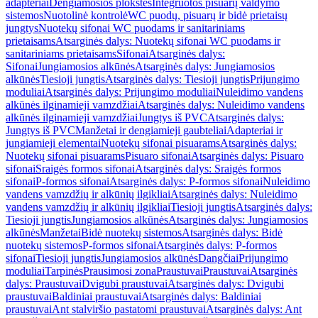
adapteriai
Dengiamosios plokštės
Integruotos pisuarų valdymo
sistemos
Nuotolinė kontrolė
WC puodų, pisuarų ir bidė prietaisų
jungtys
Nuotekų sifonai WC puodams ir sanitariniams
prietaisams
Atsarginės dalys: Nuotekų sifonai WC puodams ir
sanitariniams prietaisams
Sifonai
Atsarginės dalys:
Sifonai
Jungiamosios alkūnės
Atsarginės dalys: Jungiamosios
alkūnės
Tiesioji jungtis
Atsarginės dalys: Tiesioji jungtis
Prijungimo
moduliai
Atsarginės dalys: Prijungimo moduliai
Nuleidimo vandens
alkūnės ilginamieji vamzdžiai
Atsarginės dalys: Nuleidimo vandens
alkūnės ilginamieji vamzdžiai
Jungtys iš PVC
Atsarginės dalys:
Jungtys iš PVC
Manžetai ir dengiamieji gaubteliai
Adapteriai ir
jungiamieji elementai
Nuotekų sifonai pisuarams
Atsarginės dalys:
Nuotekų sifonai pisuarams
Pisuaro sifonai
Atsarginės dalys: Pisuaro
sifonai
Sraigės formos sifonai
Atsarginės dalys: Sraigės formos
sifonai
P-formos sifonai
Atsarginės dalys: P-formos sifonai
Nuleidimo
vandens vamzdžių ir alkūnių ilgikliai
Atsarginės dalys: Nuleidimo
vandens vamzdžių ir alkūnių ilgikliai
Tiesioji jungtis
Atsarginės dalys:
Tiesioji jungtis
Jungiamosios alkūnės
Atsarginės dalys: Jungiamosios
alkūnės
Manžetai
Bidė nuotekų sistemos
Atsarginės dalys: Bidė
nuotekų sistemos
P-formos sifonai
Atsarginės dalys: P-formos
sifonai
Tiesioji jungtis
Jungiamosios alkūnės
Dangčiai
Prijungimo
moduliai
Tarpinės
Prausimosi zona
Praustuvai
Praustuvai
Atsarginės
dalys: Praustuvai
Dvigubi praustuvai
Atsarginės dalys: Dvigubi
praustuvai
Baldiniai praustuvai
Atsarginės dalys: Baldiniai
praustuvai
Ant stalviršio pastatomi praustuvai
Atsarginės dalys: Ant