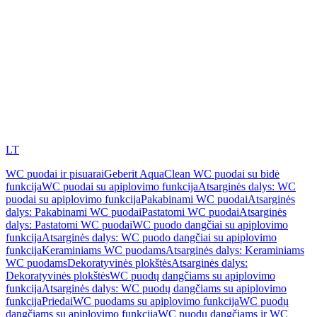
LT
WC puodai ir pisuarai
Geberit AquaClean WC puodai su bidė
funkcija
WC puodai su apiplovimo funkcija
Atsarginės dalys: WC
puodai su apiplovimo funkcija
Pakabinami WC puodai
Atsarginės
dalys: Pakabinami WC puodai
Pastatomi WC puodai
Atsarginės
dalys: Pastatomi WC puodai
WC puodo dangčiai su apiplovimo
funkcija
Atsarginės dalys: WC puodo dangčiai su apiplovimo
funkcija
Keraminiams WC puodams
Atsarginės dalys: Keraminiams
WC puodams
Dekoratyvinės plokštės
Atsarginės dalys:
Dekoratyvinės plokštės
WC puodų dangčiams su apiplovimo
funkcija
Atsarginės dalys: WC puodų dangčiams su apiplovimo
funkcija
Priedai
WC puodams su apiplovimo funkcija
WC puodų
dangčiams su apiplovimo funkcija
WC puodų dangčiams ir WC