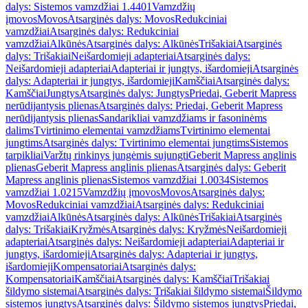
dalys: Sistemos vamzdžiai 1.4401
Vamzdžių
įmovos
Movos
Atsarginės dalys: Movos
Redukciniai
vamzdžiai
Atsarginės dalys: Redukciniai
vamzdžiai
Alkūnės
Atsarginės dalys: Alkūnės
Trišakiai
Atsarginės
dalys: Trišakiai
Neišardomieji adapteriai
Atsarginės dalys:
Neišardomieji adapteriai
Adapteriai ir jungtys, išardomieji
Atsarginės
dalys: Adapteriai ir jungtys, išardomieji
Kamščiai
Atsarginės dalys:
Kamščiai
Jungtys
Atsarginės dalys: Jungtys
Priedai, Geberit Mapress
nerūdijantysis plienas
Atsarginės dalys: Priedai, Geberit Mapress
nerūdijantysis plienas
Sandarikliai vamzdžiams ir fasoninėms
dalims
Tvirtinimo elementai vamzdžiams
Tvirtinimo elementai
jungtims
Atsarginės dalys: Tvirtinimo elementai jungtims
Sistemos
tarpikliai
Varžtų rinkinys jungėmis sujungti
Geberit Mapress anglinis
plienas
Geberit Mapress anglinis plienas
Atsarginės dalys: Geberit
Mapress anglinis plienas
Sistemos vamzdžiai 1.0034
Sistemos
vamzdžiai 1.0215
Vamzdžių įmovos
Movos
Atsarginės dalys:
Movos
Redukciniai vamzdžiai
Atsarginės dalys: Redukciniai
vamzdžiai
Alkūnės
Atsarginės dalys: Alkūnės
Trišakiai
Atsarginės
dalys: Trišakiai
Kryžmės
Atsarginės dalys: Kryžmės
Neišardomieji
adapteriai
Atsarginės dalys: Neišardomieji adapteriai
Adapteriai ir
jungtys, išardomieji
Atsarginės dalys: Adapteriai ir jungtys,
išardomieji
Kompensatoriai
Atsarginės dalys:
Kompensatoriai
Kamščiai
Atsarginės dalys: Kamščiai
Trišakiai
šildymo sistemai
Atsarginės dalys: Trišakiai šildymo sistemai
Šildymo
sistemos jungtys
Atsarginės dalys: Šildymo sistemos jungtys
Priedai,