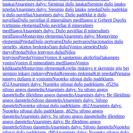
latakai
Atsarginės dalys: Sieniniai dušo latakai
Sieninių dušo latakų
priedai
Atsarginės dalys: Sieninių dušo latakų priedai
Dušo padėklai
ir dušo paviršiai
Atsarginės dalys: Dušo padėklai ir dušo
paviršiai
Dušo paviršiai iš mineralinės medžiagos ir Geberit Duofix
tvirtinimo elementai
Dušo paviršiai iš mineralinės
medžiagos
Atsarginės dalys: Dušo paviršiai iš mineralinės
medžiagos
Montavimo elementai
Atsarginės dalys: Montavimo
elementai
Priedai
Dušo pertvaros
Dušo pertvaros
Stacionarios dušo
sienelės, skirtos beslenksčiam dušui
Vonios sienelės
Dušo
durys
Priedai
Nišos lentynos dušui
Nišos
lentynos
Priedai
Vonios
Vonios iš sanitarinio akrilo
Stačiakampės
vonios
Vonios iš mineralinės medžiagos
Vonios
kūdikiams
Montavimo elementai
Kojelių rinkinys ir skersinių sijų bei
sieninio inkaro rinkinys
Priedai
Remonto rinkiniai
Kiti priedai
Prietaisų
jungtys dušams ir vonioms
Nuotekų sifonai dušo padėklams,
d52
Atsarginės dalys: Nuotekų sifonai dušo padėklams, d52
Su
sifono angos dangteliu
Atsarginės dalys: Su sifono angos
dangteliu
Be išleidimo angos dangtelio
Atsarginės dalys: Be išleidimo
angos dangtelio
Sifono dangtelis
Atsarginės dalys: Sifono
dangtelis
Nuotekų sifonai dušo padėklams, d62
Atsarginės dalys:
Nuotekų sifonai dušo padėklams, d62
Su sifono angos
dangteliu
Atsarginės dalys: Su sifono angos dangteliu
Be išleidimo
angos dangtelio
Atsarginės dalys: Be išleidimo angos
dangtelio
Sifono dangtelis
Atsarginės dalys: Sifono dangtelis
Nuotekų
sifonai dušo padėklams, d90
Atsarginės dalys: Nuotekų sifonai dušo