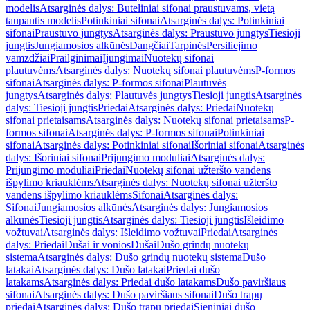
modelis
Atsarginės dalys: Buteliniai sifonai praustuvams, vietą
taupantis modelis
Potinkiniai sifonai
Atsarginės dalys: Potinkiniai
sifonai
Praustuvo jungtys
Atsarginės dalys: Praustuvo jungtys
Tiesioji
jungtis
Jungiamosios alkūnės
Dangčiai
Tarpinės
Persiliejimo
vamzdžiai
Prailginimai
Įjungimai
Nuotekų sifonai
plautuvėms
Atsarginės dalys: Nuotekų sifonai plautuvėms
P-formos
sifonai
Atsarginės dalys: P-formos sifonai
Plautuvės
jungtys
Atsarginės dalys: Plautuvės jungtys
Tiesioji jungtis
Atsarginės
dalys: Tiesioji jungtis
Priedai
Atsarginės dalys: Priedai
Nuotekų
sifonai prietaisams
Atsarginės dalys: Nuotekų sifonai prietaisams
P-
formos sifonai
Atsarginės dalys: P-formos sifonai
Potinkiniai
sifonai
Atsarginės dalys: Potinkiniai sifonai
Išoriniai sifonai
Atsarginės
dalys: Išoriniai sifonai
Prijungimo moduliai
Atsarginės dalys:
Prijungimo moduliai
Priedai
Nuotekų sifonai užteršto vandens
išpylimo kriauklėms
Atsarginės dalys: Nuotekų sifonai užteršto
vandens išpylimo kriauklėms
Sifonai
Atsarginės dalys:
Sifonai
Jungiamosios alkūnės
Atsarginės dalys: Jungiamosios
alkūnės
Tiesioji jungtis
Atsarginės dalys: Tiesioji jungtis
Išleidimo
vožtuvai
Atsarginės dalys: Išleidimo vožtuvai
Priedai
Atsarginės
dalys: Priedai
Dušai ir vonios
Dušai
Dušo grindų nuotekų
sistema
Atsarginės dalys: Dušo grindų nuotekų sistema
Dušo
latakai
Atsarginės dalys: Dušo latakai
Priedai dušo
latakams
Atsarginės dalys: Priedai dušo latakams
Dušo paviršiaus
sifonai
Atsarginės dalys: Dušo paviršiaus sifonai
Dušo trapų
priedai
Atsarginės dalys: Dušo trapų priedai
Sieniniai dušo