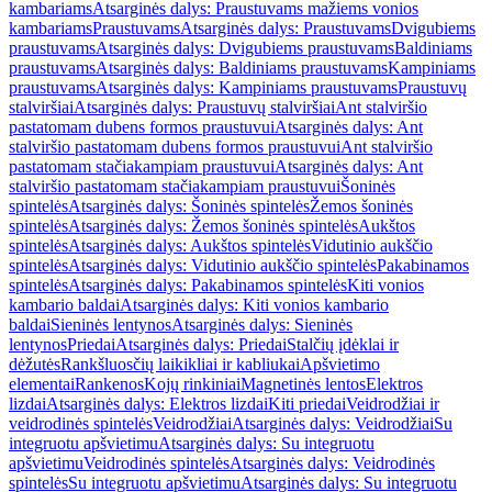
kambariams
Atsarginės dalys: Praustuvams mažiems vonios
kambariams
Praustuvams
Atsarginės dalys: Praustuvams
Dvigubiems
praustuvams
Atsarginės dalys: Dvigubiems praustuvams
Baldiniams
praustuvams
Atsarginės dalys: Baldiniams praustuvams
Kampiniams
praustuvams
Atsarginės dalys: Kampiniams praustuvams
Praustuvų
stalviršiai
Atsarginės dalys: Praustuvų stalviršiai
Ant stalviršio
pastatomam dubens formos praustuvui
Atsarginės dalys: Ant
stalviršio pastatomam dubens formos praustuvui
Ant stalviršio
pastatomam stačiakampiam praustuvui
Atsarginės dalys: Ant
stalviršio pastatomam stačiakampiam praustuvui
Šoninės
spintelės
Atsarginės dalys: Šoninės spintelės
Žemos šoninės
spintelės
Atsarginės dalys: Žemos šoninės spintelės
Aukštos
spintelės
Atsarginės dalys: Aukštos spintelės
Vidutinio aukščio
spintelės
Atsarginės dalys: Vidutinio aukščio spintelės
Pakabinamos
spintelės
Atsarginės dalys: Pakabinamos spintelės
Kiti vonios
kambario baldai
Atsarginės dalys: Kiti vonios kambario
baldai
Sieninės lentynos
Atsarginės dalys: Sieninės
lentynos
Priedai
Atsarginės dalys: Priedai
Stalčių įdėklai ir
dėžutės
Rankšluosčių laikikliai ir kabliukai
Apšvietimo
elementai
Rankenos
Kojų rinkiniai
Magnetinės lentos
Elektros
lizdai
Atsarginės dalys: Elektros lizdai
Kiti priedai
Veidrodžiai ir
veidrodinės spintelės
Veidrodžiai
Atsarginės dalys: Veidrodžiai
Su
integruotu apšvietimu
Atsarginės dalys: Su integruotu
apšvietimu
Veidrodinės spintelės
Atsarginės dalys: Veidrodinės
spintelės
Su integruotu apšvietimu
Atsarginės dalys: Su integruotu