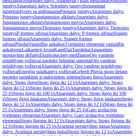
medžiagas
Atsarginės dalys: Adapteriai į kitas medžiagas
Srieginės
jungtys
Atsarginės dalys: Srieginės jungtys
Sujungimai
jungėmis
Įvorės su antbriauniu
Prietaisų jungtys
Atsarginės dalys:
Prietaisų jungtys
Jungiamosios alkūnės
Atsarginės dalys:
Jungiamosios alkūnės
Jungiamosios movos
Atsarginės dalys:
Jungiamosios movos
Tiesiosios jungtys
Atsarginės dalys: Tiesiosios
jungtys
P-formos sifonai
Atsarginės dalys: P-formos sifonai
Sraigės
formos sifonai
Atsarginės dalys: Sraigės formos
sifonai
Priedai
Vamzdžių apkabos
Tvirtinimo elementai vamzdžių
apkaboms
Laikantieji loviai
Kamščiai
Tarpikliai
Apsauginės
montavimo dėžutės
Eksploatacinės medžiagos
Oro vandens
pripildymo vožtuvai nuotekų šalinimo sistemai
Oro vandens
pripildymo vožtuvai
Atsarginės dalys: Oro vandens pripildymo
vožtuvai
Energiją sulaikantys vožtuvai
Geberit Pluvia stogo lietaus
nuotekų surinkimo ir nukreipimo sistema
Stogo įlajos
Atsarginės
dalys: Stogo įlajos
Stogo įlajos iki 12 l/s
Atsarginės dalys: Stogo
įlajos iki 12 l/s
Stogo įlajos iki 25 l/s
Atsarginės dalys: Stogo įlajos iki
25 l/s
Stogo įlajos iki 100 l/s
Atsarginės dalys: Stogo įlajos iki 100
l/s
Stogo įlajos latakams
Atsarginės dalys: Stogo įlajos latakams
Stogo
įlajos iki 12 l/s
Atsarginės dalys: Stogo įlajos iki 12 l/s
Stogo įlajos iki
25 l/s
Atsarginės dalys: Stogo įlajos iki 25 l/s
Garo izoliacijos
tvirtinimo elementai
Atsarginės dalys: Garo izoliacijos tvirtinimo
elementai
Stogo įlajoms iki 12 l/s
Atsarginės dalys: Stogo įlajoms iki
12 l/s
Stogo įlajoms iki 25 l/s
Avariniai persipylimo įtaisai
Atsarginės
dalys: Avariniai persipylimo įtaisai
Stogo įlajoms iki 12 l/s
Atsarginės