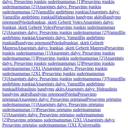
dalys: Presavimo įrankių suderinamumas [1]
Presavimo įrankių
suderinamumas [2]
Atsarginės dalys: Presavimo įrankių
suderinamumas [2]
Vamzdžių apdirbimo įrankiai
Atsarginės dalys:
Vamzdžių apdirbimo įrankiai
Hidraulinių bandymų aklės
Bandymo
priemonė
Priedai
Įrankiai, skirti Geberit Volex
Atsarginės dalys:
Įrankiai, skirti Geberit Volex
Presavimo įrankių suderinamumas
[2]
Atsarginės dalys: Presavimo įrankių suderinamumas [2]
Vamzdžių
apdirbimo įrankiai
Atsarginės dalys: Vamzdžių apdirbimo
įrankiai
Bandymo priemonė
Priedai
Įrankiai, skirti Geberit
Mapress
Atsarginės dalys: Įrankiai, skirti Geberit Mapress
Presavimo
įrankių suderinamumas [1]
Atsarginės dalys: Presavimo įrankių
suderinamumas [1]
Presavimo įrankių suderinamumas [2]
Atsarginės
dalys: Presavimo įrankių suderinamumas [2]
Presavimo įrankių
suderinamumas [2XL]
Atsarginės dalys: Presavimo įrankių
suderinamumas [2XL]
Presavimo įrankių suderinamumas
[3]
Atsarginės dalys: Presavimo įrankių suderinamumas [3]
Vamzdžių
apdirbimo įrankiai
Atsarginės dalys: Vamzdžių apdirbimo
įrankiai
Hidraulinių bandymų aklės
Atsarginės dalys: Hidraulinių
bandymų aklės
Bandymo priemonė
Priedai
Presavimo
prietaisai
Atsarginės dalys: Presavimo prietaisai
Presavimo prietaisų
suderinamumas [1]
Atsarginės dalys: Presavimo prietaisų
suderinamumas [1]
Presavimo prietaisų suderinamumas
[2]
Atsarginės dalys: Presavimo prietaisų suderinamumas
[2]
Presavimo prietaisų suderinamumas [2XL]
Atsarginės dalys:
Presavimo prietaisų suderinamumas [2XL]
Universalūs