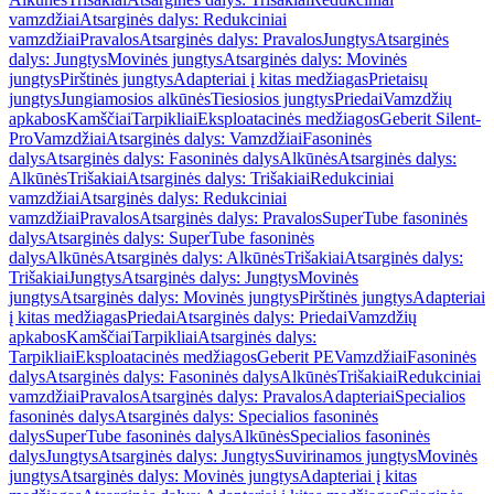
vamzdžiai
Atsarginės dalys: Redukciniai
vamzdžiai
Pravalos
Atsarginės dalys: Pravalos
Jungtys
Atsarginės
dalys: Jungtys
Movinės jungtys
Atsarginės dalys: Movinės
jungtys
Pirštinės jungtys
Adapteriai į kitas medžiagas
Prietaisų
jungtys
Jungiamosios alkūnės
Tiesiosios jungtys
Priedai
Vamzdžių
apkabos
Kamščiai
Tarpikliai
Eksploatacinės medžiagos
Geberit Silent-
Pro
Vamzdžiai
Atsarginės dalys: Vamzdžiai
Fasoninės
dalys
Atsarginės dalys: Fasoninės dalys
Alkūnės
Atsarginės dalys:
Alkūnės
Trišakiai
Atsarginės dalys: Trišakiai
Redukciniai
vamzdžiai
Atsarginės dalys: Redukciniai
vamzdžiai
Pravalos
Atsarginės dalys: Pravalos
SuperTube fasoninės
dalys
Atsarginės dalys: SuperTube fasoninės
dalys
Alkūnės
Atsarginės dalys: Alkūnės
Trišakiai
Atsarginės dalys:
Trišakiai
Jungtys
Atsarginės dalys: Jungtys
Movinės
jungtys
Atsarginės dalys: Movinės jungtys
Pirštinės jungtys
Adapteriai
į kitas medžiagas
Priedai
Atsarginės dalys: Priedai
Vamzdžių
apkabos
Kamščiai
Tarpikliai
Atsarginės dalys:
Tarpikliai
Eksploatacinės medžiagos
Geberit PE
Vamzdžiai
Fasoninės
dalys
Atsarginės dalys: Fasoninės dalys
Alkūnės
Trišakiai
Redukciniai
vamzdžiai
Pravalos
Atsarginės dalys: Pravalos
Adapteriai
Specialios
fasoninės dalys
Atsarginės dalys: Specialios fasoninės
dalys
SuperTube fasoninės dalys
Alkūnės
Specialios fasoninės
dalys
Jungtys
Atsarginės dalys: Jungtys
Suvirinamos jungtys
Movinės
jungtys
Atsarginės dalys: Movinės jungtys
Adapteriai į kitas