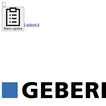
Į geberit.lt
Mano sąrašai