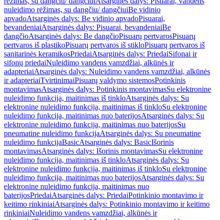
rėžimas, su dangčiu/ dangčiui
Atsarginės dalys: Pisuarai, vandens
nuleidimo rėžimas, su dangčiu/ dangčiui
Be vidinio
apvado
Atsarginės dalys: Be vidinio apvado
Pisuarai,
bevandeniai
Atsarginės dalys: Pisuarai, bevandeniai
Be
dangčio
Atsarginės dalys: Be dangčio
Pisuarų pertvaros
Pisuarų
pertvaros iš plastiko
Pisuarų pertvaros iš stiklo
Pisuarų pertvaros iš
sanitarinės keramikos
Priedai
Atsarginės dalys: Priedai
Sifonai ir
sifonų priedai
Nuleidimo vandens vamzdžiai, alkūnės ir
adapteriai
Atsarginės dalys: Nuleidimo vandens vamzdžiai, alkūnės
ir adapteriai
Tvirtinimai
Pisuarų valdymo sistemos
Potinkinis
montavimas
Atsarginės dalys: Potinkinis montavimas
Su elektronine
nuleidimo funkcija, maitinimas iš tinklo
Atsarginės dalys: Su
elektronine nuleidimo funkcija, maitinimas iš tinklo
Su elektronine
nuleidimo funkcija, maitinimas nuo baterijos
Atsarginės dalys: Su
elektronine nuleidimo funkcija, maitinimas nuo baterijos
Su
pneumatine nuleidimo funkcija
Atsarginės dalys: Su pneumatine
nuleidimo funkcija
Basic
Atsarginės dalys: Basic
Išorinis
montavimas
Atsarginės dalys: Išorinis montavimas
Su elektronine
nuleidimo funkcija, maitinimas iš tinklo
Atsarginės dalys: Su
elektronine nuleidimo funkcija, maitinimas iš tinklo
Su elektronine
nuleidimo funkcija, maitinimas nuo baterijos
Atsarginės dalys: Su
elektronine nuleidimo funkcija, maitinimas nuo
baterijos
Priedai
Atsarginės dalys: Priedai
Potinkinio montavimo ir
keitimo rinkiniai
Atsarginės dalys: Potinkinio montavimo ir keitimo
rinkiniai
Nuleidimo vandens vamzdžiai, alkūnės ir