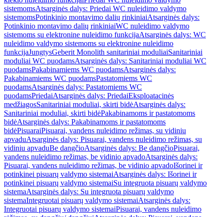
sistemoms
Atsarginės dalys: Priedai WC nuleidimo valdymo
sistemoms
Potinkinio montavimo dalių rinkiniai
Atsarginės dalys:
Potinkinio montavimo dalių rinkiniai
WC nuleidimo valdymo
sistemoms su elektronine nuleidimo funkcija
Atsarginės dalys: WC
nuleidimo valdymo sistemoms su elektronine nuleidimo
funkcija
Jungtys
Geberit Monolith sanitariniai moduliai
Sanitariniai
moduliai WC puodams
Atsarginės dalys: Sanitariniai moduliai WC
puodams
Pakabinamiems WC puodams
Atsarginės dalys:
Pakabinamiems WC puodams
Pastatomiems WC
puodams
Atsarginės dalys: Pastatomiems WC
puodams
Priedai
Atsarginės dalys: Priedai
Eksploatacinės
medžiagos
Sanitariniai moduliai, skirti bidė
Atsarginės dalys:
Sanitariniai moduliai, skirti bidė
Pakabinamoms ir pastatomoms
bidė
Atsarginės dalys: Pakabinamoms ir pastatomoms
bidė
Pisuarai
Pisuarai, vandens nuleidimo režimas, su vidiniu
apvadu
Atsarginės dalys: Pisuarai, vandens nuleidimo režimas, su
vidiniu apvadu
Be dangčio
Atsarginės dalys: Be dangčio
Pisuarai,
vandens nuleidimo režimas, be vidinio apvado
Atsarginės dalys:
Pisuarai, vandens nuleidimo režimas, be vidinio apvado
Išorinei ir
potinkinei pisuarų valdymo sistemai
Atsarginės dalys: Išorinei ir
potinkinei pisuarų valdymo sistemai
Su integruota pisuarų valdymo
sistema
Atsarginės dalys: Su integruota pisuarų valdymo
sistema
Integruotai pisuarų valdymo sistemai
Atsarginės dalys:
Integruotai pisuarų valdymo sistemai
Pisuarai, vandens nuleidimo