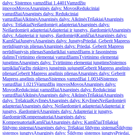
dalys: Sistemos vamzdžiai 1.4401
Vamzdžių
įmovos
Movos
Atsarginės dalys: Movos
Redukciniai
vamzdžiai
Atsarginės dalys: Redukciniai
vamzdžiai
Alkūnės
Atsarginės dalys: Alkūnės
Trišakiai
Atsarginės
dalys: Trišakiai
Neišardomieji adapteriai
Atsarginės dalys:
Neišardomieji adapteriai
Adapteriai ir jungtys, išardomieji
Atsarginės
dalys: Adapteriai ir jungtys, išardomieji
Kamščiai
Atsarginės dalys:
Kamščiai
Jungtys
Atsarginės dalys: Jungtys
Priedai, Geberit Mapress
nerūdijantysis plienas
Atsarginės dalys: Priedai, Geberit Mapress
nerūdijantysis plienas
Sandarikliai vamzdžiams ir fasoninėms
dalims
Tvirtinimo elementai vamzdžiams
Tvirtinimo elementai
jungtims
Atsarginės dalys: Tvirtinimo elementai jungtims
Sistemos
tarpikliai
Varžtų rinkinys jungėmis sujungti
Geberit Mapress anglinis
plienas
Geberit Mapress anglinis plienas
Atsarginės dalys: Geberit
Mapress anglinis plienas
Sistemos vamzdžiai 1.0034
Sistemos
vamzdžiai 1.0215
Vamzdžių įmovos
Movos
Atsarginės dalys:
Movos
Redukciniai vamzdžiai
Atsarginės dalys: Redukciniai
vamzdžiai
Alkūnės
Atsarginės dalys: Alkūnės
Trišakiai
Atsarginės
dalys: Trišakiai
Kryžmės
Atsarginės dalys: Kryžmės
Neišardomieji
adapteriai
Atsarginės dalys: Neišardomieji adapteriai
Adapteriai ir
jungtys, išardomieji
Atsarginės dalys: Adapteriai ir jungtys,
išardomieji
Kompensatoriai
Atsarginės dalys:
Kompensatoriai
Kamščiai
Atsarginės dalys: Kamščiai
Trišakiai
šildymo sistemai
Atsarginės dalys: Trišakiai šildymo sistemai
Šildymo
sistemos jungtys
Atsarginės dalys: Šildymo sistemos jungtys
Priedai,