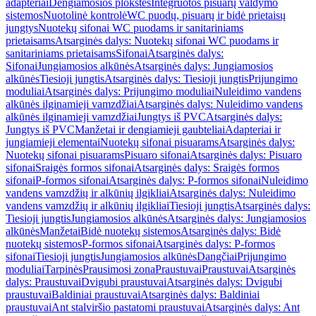
adapteriai
Dengiamosios plokštės
Integruotos pisuarų valdymo
sistemos
Nuotolinė kontrolė
WC puodų, pisuarų ir bidė prietaisų
jungtys
Nuotekų sifonai WC puodams ir sanitariniams
prietaisams
Atsarginės dalys: Nuotekų sifonai WC puodams ir
sanitariniams prietaisams
Sifonai
Atsarginės dalys:
Sifonai
Jungiamosios alkūnės
Atsarginės dalys: Jungiamosios
alkūnės
Tiesioji jungtis
Atsarginės dalys: Tiesioji jungtis
Prijungimo
moduliai
Atsarginės dalys: Prijungimo moduliai
Nuleidimo vandens
alkūnės ilginamieji vamzdžiai
Atsarginės dalys: Nuleidimo vandens
alkūnės ilginamieji vamzdžiai
Jungtys iš PVC
Atsarginės dalys:
Jungtys iš PVC
Manžetai ir dengiamieji gaubteliai
Adapteriai ir
jungiamieji elementai
Nuotekų sifonai pisuarams
Atsarginės dalys:
Nuotekų sifonai pisuarams
Pisuaro sifonai
Atsarginės dalys: Pisuaro
sifonai
Sraigės formos sifonai
Atsarginės dalys: Sraigės formos
sifonai
P-formos sifonai
Atsarginės dalys: P-formos sifonai
Nuleidimo
vandens vamzdžių ir alkūnių ilgikliai
Atsarginės dalys: Nuleidimo
vandens vamzdžių ir alkūnių ilgikliai
Tiesioji jungtis
Atsarginės dalys:
Tiesioji jungtis
Jungiamosios alkūnės
Atsarginės dalys: Jungiamosios
alkūnės
Manžetai
Bidė nuotekų sistemos
Atsarginės dalys: Bidė
nuotekų sistemos
P-formos sifonai
Atsarginės dalys: P-formos
sifonai
Tiesioji jungtis
Jungiamosios alkūnės
Dangčiai
Prijungimo
moduliai
Tarpinės
Prausimosi zona
Praustuvai
Praustuvai
Atsarginės
dalys: Praustuvai
Dvigubi praustuvai
Atsarginės dalys: Dvigubi
praustuvai
Baldiniai praustuvai
Atsarginės dalys: Baldiniai
praustuvai
Ant stalviršio pastatomi praustuvai
Atsarginės dalys: Ant