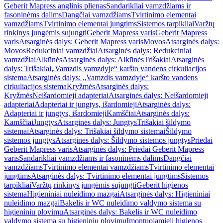
Geberit Mapress anglinis plienas
Sandarikliai vamzdžiams ir
fasoninėms dalims
Dangčiai vamzdžiams
Tvirtinimo elementai
vamzdžiams
Tvirtinimo elementai jungtims
Sistemos tarpikliai
Varžtų
rinkinys jungėmis sujungti
Geberit Mapress varis
Geberit Mapress
varis
Atsarginės dalys: Geberit Mapress varis
Movos
Atsarginės dalys:
Movos
Redukciniai vamzdžiai
Atsarginės dalys: Redukciniai
vamzdžiai
Alkūnės
Atsarginės dalys: Alkūnės
Trišakiai
Atsarginės
dalys: Trišakiai
„Vamzdis vamzdyje“ karšto vandens cirkuliacijos
sistema
Atsarginės dalys: „Vamzdis vamzdyje“ karšto vandens
cirkuliacijos sistema
Kryžmės
Atsarginės dalys:
Kryžmės
Neišardomieji adapteriai
Atsarginės dalys: Neišardomieji
adapteriai
Adapteriai ir jungtys, išardomieji
Atsarginės dalys:
Adapteriai ir jungtys, išardomieji
Kamščiai
Atsarginės dalys:
Kamščiai
Jungtys
Atsarginės dalys: Jungtys
Trišakiai šildymo
sistemai
Atsarginės dalys: Trišakiai šildymo sistemai
Šildymo
sistemos jungtys
Atsarginės dalys: Šildymo sistemos jungtys
Priedai
Geberit Mapress varis
Atsarginės dalys: Priedai Geberit Mapress
varis
Sandarikliai vamzdžiams ir fasoninėms dalims
Dangčiai
vamzdžiams
Tvirtinimo elementai vamzdžiams
Tvirtinimo elementai
jungtims
Atsarginės dalys: Tvirtinimo elementai jungtims
Sistemos
tarpikliai
Varžtų rinkinys jungėmis sujungti
Geberit higienos
sistema
Higieniniai nuleidimo mazgai
Atsarginės dalys: Higieniniai
nuleidimo mazgai
Bakelis ir WC nuleidimo valdymo sistema su
higieniniu plovimu
Atsarginės dalys: Bakelis ir WC nuleidimo
valdymo sistema su higieniniu plovimu
Įmontuojamieji higienos