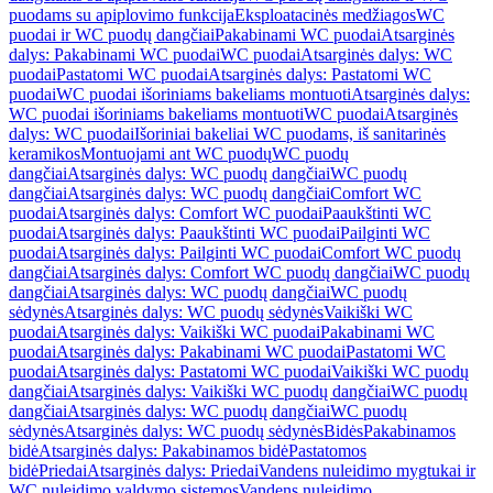
puodams su apiplovimo funkcija
Eksploatacinės medžiagos
WC
puodai ir WC puodų dangčiai
Pakabinami WC puodai
Atsarginės
dalys: Pakabinami WC puodai
WC puodai
Atsarginės dalys: WC
puodai
Pastatomi WC puodai
Atsarginės dalys: Pastatomi WC
puodai
WC puodai išoriniams bakeliams montuoti
Atsarginės dalys:
WC puodai išoriniams bakeliams montuoti
WC puodai
Atsarginės
dalys: WC puodai
Išoriniai bakeliai WC puodams, iš sanitarinės
keramikos
Montuojami ant WC puodų
WC puodų
dangčiai
Atsarginės dalys: WC puodų dangčiai
WC puodų
dangčiai
Atsarginės dalys: WC puodų dangčiai
Comfort WC
puodai
Atsarginės dalys: Comfort WC puodai
Paaukštinti WC
puodai
Atsarginės dalys: Paaukštinti WC puodai
Pailginti WC
puodai
Atsarginės dalys: Pailginti WC puodai
Comfort WC puodų
dangčiai
Atsarginės dalys: Comfort WC puodų dangčiai
WC puodų
dangčiai
Atsarginės dalys: WC puodų dangčiai
WC puodų
sėdynės
Atsarginės dalys: WC puodų sėdynės
Vaikiški WC
puodai
Atsarginės dalys: Vaikiški WC puodai
Pakabinami WC
puodai
Atsarginės dalys: Pakabinami WC puodai
Pastatomi WC
puodai
Atsarginės dalys: Pastatomi WC puodai
Vaikiški WC puodų
dangčiai
Atsarginės dalys: Vaikiški WC puodų dangčiai
WC puodų
dangčiai
Atsarginės dalys: WC puodų dangčiai
WC puodų
sėdynės
Atsarginės dalys: WC puodų sėdynės
Bidės
Pakabinamos
bidė
Atsarginės dalys: Pakabinamos bidė
Pastatomos
bidė
Priedai
Atsarginės dalys: Priedai
Vandens nuleidimo mygtukai ir
WC nuleidimo valdymo sistemos
Vandens nuleidimo