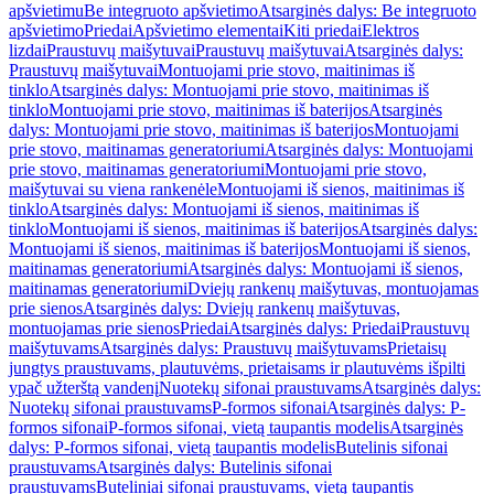
apšvietimu
Be integruoto apšvietimo
Atsarginės dalys: Be integruoto
apšvietimo
Priedai
Apšvietimo elementai
Kiti priedai
Elektros
lizdai
Praustuvų maišytuvai
Praustuvų maišytuvai
Atsarginės dalys:
Praustuvų maišytuvai
Montuojami prie stovo, maitinimas iš
tinklo
Atsarginės dalys: Montuojami prie stovo, maitinimas iš
tinklo
Montuojami prie stovo, maitinimas iš baterijos
Atsarginės
dalys: Montuojami prie stovo, maitinimas iš baterijos
Montuojami
prie stovo, maitinamas generatoriumi
Atsarginės dalys: Montuojami
prie stovo, maitinamas generatoriumi
Montuojami prie stovo,
maišytuvai su viena rankenėle
Montuojami iš sienos, maitinimas iš
tinklo
Atsarginės dalys: Montuojami iš sienos, maitinimas iš
tinklo
Montuojami iš sienos, maitinimas iš baterijos
Atsarginės dalys:
Montuojami iš sienos, maitinimas iš baterijos
Montuojami iš sienos,
maitinamas generatoriumi
Atsarginės dalys: Montuojami iš sienos,
maitinamas generatoriumi
Dviejų rankenų maišytuvas, montuojamas
prie sienos
Atsarginės dalys: Dviejų rankenų maišytuvas,
montuojamas prie sienos
Priedai
Atsarginės dalys: Priedai
Praustuvų
maišytuvams
Atsarginės dalys: Praustuvų maišytuvams
Prietaisų
jungtys praustuvams, plautuvėms, prietaisams ir plautuvėms išpilti
ypač užterštą vandenį
Nuotekų sifonai praustuvams
Atsarginės dalys:
Nuotekų sifonai praustuvams
P-formos sifonai
Atsarginės dalys: P-
formos sifonai
P-formos sifonai, vietą taupantis modelis
Atsarginės
dalys: P-formos sifonai, vietą taupantis modelis
Butelinis sifonai
praustuvams
Atsarginės dalys: Butelinis sifonai
praustuvams
Buteliniai sifonai praustuvams, vietą taupantis