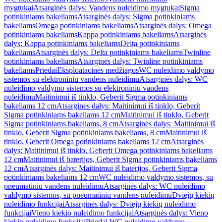
mygtukai
Atsarginės dalys: Vandens nuleidimo mygtukai
Sigma
potinkiniams bakeliams
Atsarginės dalys: Sigma potinkiniams
bakeliams
Omega potinkiniams bakeliams
Atsarginės dalys: Omega
potinkiniams bakeliams
Kappa potinkiniams bakeliams
Atsarginės
dalys: Kappa potinkiniams bakeliams
Delta potinkiniams
bakeliams
Atsarginės dalys: Delta potinkiniams bakeliams
Twinline
potinkiniams bakeliams
Atsarginės dalys: Twinline potinkiniams
bakeliams
Priedai
Eksploatacinės medžiagos
WC nuleidimo valdymo
sistemos su elektroniniu vandens nuleidimu
Atsarginės dalys: WC
nuleidimo valdymo sistemos su elektroniniu vandens
nuleidimu
Maitinimui iš tinklo, Geberit Sigma potinkiniams
bakeliams 12 cm
Atsarginės dalys: Maitinimui iš tinklo, Geberit
Sigma potinkiniams bakeliams 12 cm
Maitinimui iš tinklo, Geberit
Sigma potinkiniams bakeliams, 8 cm
Atsarginės dalys: Maitinimui iš
tinklo, Geberit Sigma potinkiniams bakeliams, 8 cm
Maitinimui iš
tinklo, Geberit Omega potinkiniams bakeliams 12 cm
Atsarginės
dalys: Maitinimui iš tinklo, Geberit Omega potinkiniams bakeliams
12 cm
Maitinimui iš baterijos, Geberit Sigma potinkiniams bakeliams
12 cm
Atsarginės dalys: Maitinimui iš baterijos, Geberit Sigma
potinkiniams bakeliams 12 cm
WC nuleidimo valdymo sistemos, su
pneumatiniu vandens nuleidimu
Atsarginės dalys: WC nuleidimo
valdymo sistemos, su pneumatiniu vandens nuleidimu
Dviejų kiekių
nuleidimo funkcijai
Atsarginės dalys: Dviejų kiekių nuleidimo
funkcijai
Vieno kiekio nuleidimo funkcijai
Atsarginės dalys: Vieno
kiekio nuleidimo funkcijai
Priedai WC nuleidimo valdymo