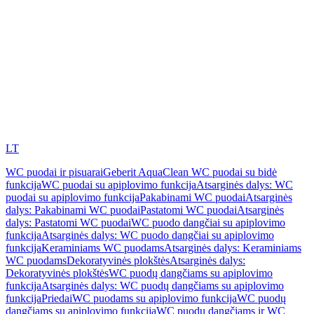
LT
WC puodai ir pisuarai
Geberit AquaClean WC puodai su bidė
funkcija
WC puodai su apiplovimo funkcija
Atsarginės dalys: WC
puodai su apiplovimo funkcija
Pakabinami WC puodai
Atsarginės
dalys: Pakabinami WC puodai
Pastatomi WC puodai
Atsarginės
dalys: Pastatomi WC puodai
WC puodo dangčiai su apiplovimo
funkcija
Atsarginės dalys: WC puodo dangčiai su apiplovimo
funkcija
Keraminiams WC puodams
Atsarginės dalys: Keraminiams
WC puodams
Dekoratyvinės plokštės
Atsarginės dalys:
Dekoratyvinės plokštės
WC puodų dangčiams su apiplovimo
funkcija
Atsarginės dalys: WC puodų dangčiams su apiplovimo
funkcija
Priedai
WC puodams su apiplovimo funkcija
WC puodų
dangčiams su apiplovimo funkcija
WC puodų dangčiams ir WC