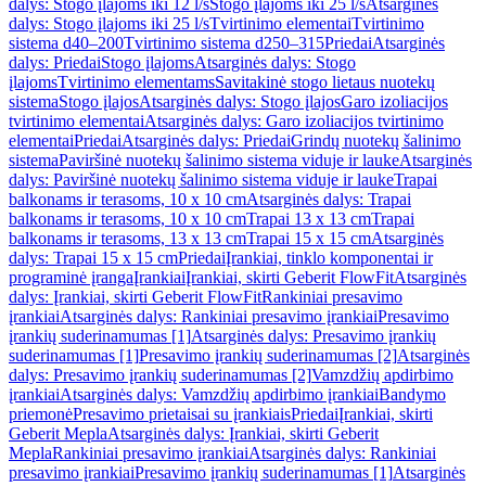
dalys: Stogo įlajoms iki 12 l/s
Stogo įlajoms iki 25 l/s
Atsarginės
dalys: Stogo įlajoms iki 25 l/s
Tvirtinimo elementai
Tvirtinimo
sistema d40–200
Tvirtinimo sistema d250–315
Priedai
Atsarginės
dalys: Priedai
Stogo įlajoms
Atsarginės dalys: Stogo
įlajoms
Tvirtinimo elementams
Savitakinė stogo lietaus nuotekų
sistema
Stogo įlajos
Atsarginės dalys: Stogo įlajos
Garo izoliacijos
tvirtinimo elementai
Atsarginės dalys: Garo izoliacijos tvirtinimo
elementai
Priedai
Atsarginės dalys: Priedai
Grindų nuotekų šalinimo
sistema
Paviršinė nuotekų šalinimo sistema viduje ir lauke
Atsarginės
dalys: Paviršinė nuotekų šalinimo sistema viduje ir lauke
Trapai
balkonams ir terasoms, 10 x 10 cm
Atsarginės dalys: Trapai
balkonams ir terasoms, 10 x 10 cm
Trapai 13 x 13 cm
Trapai
balkonams ir terasoms, 13 x 13 cm
Trapai 15 x 15 cm
Atsarginės
dalys: Trapai 15 x 15 cm
Priedai
Įrankiai, tinklo komponentai ir
programinė įranga
Įrankiai
Įrankiai, skirti Geberit FlowFit
Atsarginės
dalys: Įrankiai, skirti Geberit FlowFit
Rankiniai presavimo
įrankiai
Atsarginės dalys: Rankiniai presavimo įrankiai
Presavimo
įrankių suderinamumas [1]
Atsarginės dalys: Presavimo įrankių
suderinamumas [1]
Presavimo įrankių suderinamumas [2]
Atsarginės
dalys: Presavimo įrankių suderinamumas [2]
Vamzdžių apdirbimo
įrankiai
Atsarginės dalys: Vamzdžių apdirbimo įrankiai
Bandymo
priemonė
Presavimo prietaisai su įrankiais
Priedai
Įrankiai, skirti
Geberit Mepla
Atsarginės dalys: Įrankiai, skirti Geberit
Mepla
Rankiniai presavimo įrankiai
Atsarginės dalys: Rankiniai
presavimo įrankiai
Presavimo įrankių suderinamumas [1]
Atsarginės