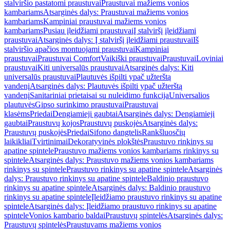
stalviršio pastatomi praustuvai
Praustuvai mažiems vonios
kambariams
Atsarginės dalys: Praustuvai mažiems vonios
kambariams
Kampiniai praustuvai mažiems vonios
kambariams
Pusiau įleidžiami praustuvai
Į stalviršį įleidžiami
praustuvai
Atsarginės dalys: Į stalviršį įleidžiami praustuvai
Iš
stalviršio apačios montuojami praustuvai
Kampiniai
praustuvai
Praustuvai Comfort
Vaikiški praustuvai
Praustuvai
Loviniai
praustuvai
Kiti universalūs praustuvai
Atsarginės dalys: Kiti
universalūs praustuvai
Plautuvės išpilti ypač užterštą
vandenį
Atsarginės dalys: Plautuvės išpilti ypač užterštą
vandenį
Sanitariniai prietaisai su nuleidimo funkcija
Universalios
plautuvės
Gipso surinkimo praustuvai
Praustuvai
klasėms
Priedai
Dengiamieji gaubtai
Atsarginės dalys: Dengiamieji
gaubtai
Praustuvų kojos
Praustuvų puskojės
Atsarginės dalys:
Praustuvų puskojės
Priedai
Sifono dangtelis
Rankšluosčių
laikikliai
Tvirtinimai
Dekoratyvinės plokštės
Praustuvo rinkinys su
apatine spintele
Praustuvo mažiems vonios kambariams rinkinys su
spintele
Atsarginės dalys: Praustuvo mažiems vonios kambariams
rinkinys su spintele
Praustuvo rinkinys su apatine spintele
Atsarginės
dalys: Praustuvo rinkinys su apatine spintele
Baldinio praustuvo
rinkinys su apatine spintele
Atsarginės dalys: Baldinio praustuvo
rinkinys su apatine spintele
Įleidžiamo praustuvo rinkinys su apatine
spintele
Atsarginės dalys: Įleidžiamo praustuvo rinkinys su apatine
spintele
Vonios kambario baldai
Praustuvų spintelės
Atsarginės dalys:
Praustuvų spintelės
Praustuvams mažiems vonios