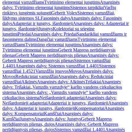
elementai vamzdžiams
Tvirtinimo elementai jungtims
Atsarginės
dalys: Tvirtinimo elementai jungtims
Sistemos tarpikliai
Varžtų
rinkinys jungėmis sujungti
Geberit Volex
Sistemos vamzdžiai,
šildymo sistemos SL
Fasoninės dalys
Atsarginės dalys: Fasoninės
dalys
Adapteriai ir jungtys, išardomieji
Atsarginės dalys: Adapteriai ir
jungtys, išardomieji
Jungtys
Kolektoriai su sriegine
jungtimi
Priedai
Atsarginės dalys: Priedai
Sandarikliai vamzdžiams ir
fasoninėms dalims
Dangčiai vamzdžiams
Tvirtinimo elementai
vamzdžiams
Tvirtinimo elementai jungtims
Atsarginės dalys:
Tvirtinimo elementai jungtims
Geberit Mapress nerūdijantysis
plienas
Geberit Mapress nerūdijantysis plienas
Atsarginės dalys:
Geberit Mapress nerūdijantysis plienas
Sistemos vamzdžiai
1.4401
Atsarginės dalys: Sistemos vamzdžiai 1.4401
Sistemos
vamzdžiai 1.4521
Vamzdžių įmovos
Movos
Atsarginės dalys:
Movos
Redukciniai vamzdžiai
Atsarginės dalys: Redukciniai
vamzdžiai
Alkūnės
Atsarginės dalys: Alkūnės
Trišakiai
Atsarginės
dalys: Trišakiai
„Vamzdis vamzdyje“ karšto vandens cirkuliacijos
sistema
Atsarginės dalys: „Vamzdis vamzdyje“ karšto vandens
cirkuliacijos sistema
Neišardomieji adapteriai
Atsarginės dalys:
Neišardomieji adapteriai
Adapteriai ir jungtys, išardomieji
Atsarginės
dalys: Adapteriai ir jungtys, išardomieji
Kompensatoriai
Atsarginės
dalys: Kompensatoriai
Kamščiai
Atsarginės dalys:
Kamščiai
Jungtys
Atsarginės dalys: Jungtys
Geberit Mapress
nerūdijantysis plienas, dujos
Atsarginės dalys: Geberit Mapress
nerūdijantysis plienas, dujos
Sistemos vamzdžiai 1.4401
Atsarginės