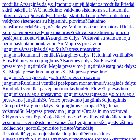
moduliai
Atsarginės dalys: Įmontuojamieji higienos moduliai
Priedai,
skirti bakelių ir WC nuleidimo valdymo sistemoms su higieniniu
plovimu
Atsarginės dalys: Priedai, skirti bakelių ir WC nuleidimo
valdymo sistemoms su higieniniu plovimu
Maitinimo
transformatoriai
Atsarginės dalys: Maitinimo transformatoriai
Tinklo
komponentai
Vamzdynų armatūros
Vožtuvai su statmenuoju lizdu
paslėptam montavimui
Atsarginės dalys: Vožtuvai su statmenuoju
lizdu paslėptam montavimui
Su Mapress presavimo
jungtimis
Atsarginės dalys: Su Mapress presavimo
jungtimis
Rutuliniai ventiliai
Atsarginės dalys: Rutuliniai ventiliai
Su
FlowFit presavimo jungtimis
Atsarginės dalys: Su FlowFit
presavimo jungtimis
Su Mepla presavimo jungtimis
Atsarginės dalys:
Su Mepla presavimo jungtimis
Su Mapress presavimo
jungtimis
Atsarginės dalys: Su Mapress presavimo
jungtimis
Rutuliniai ventiliai paslėptam montavimui
Atsarginės dalys:
Rutuliniai ventiliai paslėptam montavimui
Su FlowFit presavimo
jungtimis
Su Mepla presavimo jungtimis
Atsarginės dalys: Su Mepla
presavimo jungtimis
Su Volex presavimo jungtimis
Su jungtimis
Compact
Atsarginės dalys: Su jungtimis Compact
Atgaliniai
vožtuvai
Su Mapress presavimo jungtimis
Oro šalinimo vožtuvai
šildymo sistemai
Sparčiojo išleidimo vožtuvai
Paviršinio šildymo ir
vėsinimo sistema
Sistemos vamzdžiai
Įrengimo medžiagos
Kraštinės
izoliacinės juostos
Lipniosios juostos
Vamzdžių
fiksatoriai
Išlyginamojo sluoksnio priedai
Deformacinės
siūlės
Vamzdžio alkūnės atramos
Skirstomosios spintos
Skirstomosios