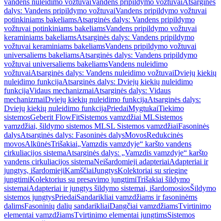
vandens nuleidimo vožtuvai
Vandens pripildymo vožtuvai
Atsarginės
dalys: Vandens pripildymo vožtuvai
Vandens pripildymo vožtuvai
potinkiniams bakeliams
Atsarginės dalys: Vandens pripildymo
vožtuvai potinkiniams bakeliams
Vandens pripildymo vožtuvai
keraminiams bakeliams
Atsarginės dalys: Vandens pripildymo
vožtuvai keraminiams bakeliams
Vandens pripildymo vožtuvai
universaliems bakeliams
Atsarginės dalys: Vandens pripildymo
vožtuvai universaliems bakeliams
Vandens nuleidimo
vožtuvai
Atsarginės dalys: Vandens nuleidimo vožtuvai
Dviejų kiekių
nuleidimo funkcija
Atsarginės dalys: Dviejų kiekių nuleidimo
funkcija
Vidaus mechanizmai
Atsarginės dalys: Vidaus
mechanizmai
Dviejų kiekių nuleidimo funkcija
Atsarginės dalys:
Dviejų kiekių nuleidimo funkcija
Priedai
Mygtukai
Tiekimo
sistemos
Geberit FlowFit
Sistemos vamzdžiai ML
Sistemos
vamzdžiai, šildymo sistemos ML
SL Sistemos vamzdžiai
Fasoninės
dalys
Atsarginės dalys: Fasoninės dalys
Movos
Redukcinės
movos
Alkūnės
Trišakiai
„Vamzdis vamzdyje“ karšto vandens
cirkuliacijos sistema
Atsarginės dalys: „Vamzdis vamzdyje“ karšto
vandens cirkuliacijos sistema
Neišardomieji adapteriai
Adapteriai ir
jungtys, išardomieji
Kamščiai
Jungtys
Kolektoriai su sriegine
jungtimi
Kolektorius su presavimo jungtimi
Trišakiai šildymo
sistemai
Adapteriai ir jungtys šildymo sistemai, išardomosios
Šildymo
sistemos jungtys
Priedai
Sandarikliai vamzdžiams ir fasoninėms
dalims
Fasoninių dalių sandarikliai
Dangčiai vamzdžiams
Tvirtinimo
elementai vamzdžiams
Tvirtinimo elementai jungtims
Sistemos