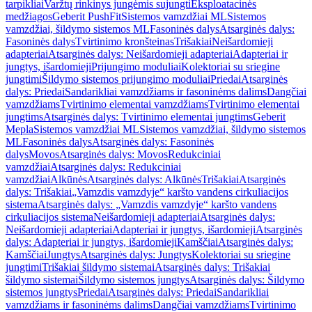
tarpikliai
Varžtų rinkinys jungėmis sujungti
Eksploatacinės
medžiagos
Geberit PushFit
Sistemos vamzdžiai ML
Sistemos
vamzdžiai, šildymo sistemos ML
Fasoninės dalys
Atsarginės dalys:
Fasoninės dalys
Tvirtinimo kronšteinas
Trišakiai
Neišardomieji
adapteriai
Atsarginės dalys: Neišardomieji adapteriai
Adapteriai ir
jungtys, išardomieji
Prijungimo moduliai
Kolektoriai su sriegine
jungtimi
Šildymo sistemos prijungimo moduliai
Priedai
Atsarginės
dalys: Priedai
Sandarikliai vamzdžiams ir fasoninėms dalims
Dangčiai
vamzdžiams
Tvirtinimo elementai vamzdžiams
Tvirtinimo elementai
jungtims
Atsarginės dalys: Tvirtinimo elementai jungtims
Geberit
Mepla
Sistemos vamzdžiai ML
Sistemos vamzdžiai, šildymo sistemos
ML
Fasoninės dalys
Atsarginės dalys: Fasoninės
dalys
Movos
Atsarginės dalys: Movos
Redukciniai
vamzdžiai
Atsarginės dalys: Redukciniai
vamzdžiai
Alkūnės
Atsarginės dalys: Alkūnės
Trišakiai
Atsarginės
dalys: Trišakiai
„Vamzdis vamzdyje“ karšto vandens cirkuliacijos
sistema
Atsarginės dalys: „Vamzdis vamzdyje“ karšto vandens
cirkuliacijos sistema
Neišardomieji adapteriai
Atsarginės dalys:
Neišardomieji adapteriai
Adapteriai ir jungtys, išardomieji
Atsarginės
dalys: Adapteriai ir jungtys, išardomieji
Kamščiai
Atsarginės dalys:
Kamščiai
Jungtys
Atsarginės dalys: Jungtys
Kolektoriai su sriegine
jungtimi
Trišakiai šildymo sistemai
Atsarginės dalys: Trišakiai
šildymo sistemai
Šildymo sistemos jungtys
Atsarginės dalys: Šildymo
sistemos jungtys
Priedai
Atsarginės dalys: Priedai
Sandarikliai
vamzdžiams ir fasoninėms dalims
Dangčiai vamzdžiams
Tvirtinimo