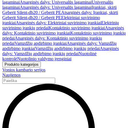
lagaminai
Atsarginės dalys: Universalūs lagaminai
Universalūs
lagaminai
Atsarginės dalys: Universalūs lagaminai
Įrankiai, skirti
Geberit Silent-db20 / Geberit PE
Atsarginės dalys: Įrankiai, skirti
Geberit Silent-db20 / Geberit PE
Elektriniai suvirinimo
įrankiai
Atsarginės dalys: Elektriniai suvirinimo įrankiai
Elektrinių
suvirinimo įrankių priedai
Kontaktinio suvirinimo įrankiai
Atsarginės
dalys: Kontaktinio suvirinimo įrankiai
Kontaktinio suvirinimo įrankių
priedai
Atsarginės dalys: Kontaktinio suvirinimo įrankių
priedai
Vamzdžių apdirbimo įrankiai
Atsarginės dalys: Vamzdžių
apdirbimo įrankiai
Vamzdžių apdirbimo įrankių priedai
Atsarginės
dalys: Vamzdžių apdirbimo įrankių priedai
Nuotolinė
kontrolė
Nuotolinio valdymo įrenginiai
Produkto kategorijos
Vonios kambario serijos
Naujienos