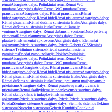
rėmai
Atsarginės dalys: Potinkiniai rėmai
Rėmai WC
puodams
Atsarginės dalys: Rėmai WC puodams
Rėmai
praustuvams
Atsarginės dalys: Rėmai praustuvams
Rėmai
bidė
Atsarginės dalys: Rėmai bidė
Rėmai pisuarams
Atsarginės dalys:
Rėmai pisuarams
Rėmai dušams su sieniniu lataku
Atsarginės dalys:
Rėmai dušams su sieniniu lataku
Rėmai dušams ir
vonioms
Atsarginės dalys: Rėmai dušams ir vonioms
Dušo pertvarų
elementai
Rėmai plautuvėms
Atsarginės dalys: Rėmai
plautuvėms
Elementai apkrovoms
Atsarginės dalys: Elementai
apkrovoms
Priedai
Atsarginės dalys: Priedai
Geberit GIS
Sieninės
sistemos
Tvirtinimo sistemos
Priedai surenkamiesiems
gaminiams
Priedai garso izoliacijai
Plokštės
Potinkiniai
rėmai
Atsarginės dalys: Potinkiniai rėmai
Rėmai WC
puodams
Atsarginės dalys: Rėmai WC puodams
Rėmai
praustuvams
Atsarginės dalys: Rėmai praustuvams
Rėmai
bidė
Atsarginės dalys: Rėmai bidė
Rėmai pisuarams
Atsarginės dalys:
Rėmai pisuarams
Rėmai dušams su sieniniu lataku
Atsarginės dalys:
Rėmai dušams su sieniniu lataku
Rėmai praustuvų maišytuvams ir
prietaisams
Atsarginės dalys: Rėmai praustuvų maišytuvams ir
prietaisams
Rėmai skalbyklėms ir indaplovėms
Atsarginės dalys:
Rėmai skalbyklėms ir indaplovėms
Elementai
apkrovoms
Priedai
Atsarginės dalys: Priedai
Priedai
Atsarginės dalys:
Priedai
Sieninės sistemos
Atsarginės dalys: Sieninės sistemos
Tiekimo
sistemoms
Nuotekų sistemoms
Geberit Kombifix
Potinkiniai