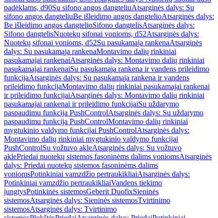
padėklams, d90
Su sifono angos dangteliu
Atsarginės dalys: Su
sifono angos dangteliu
Be išleidimo angos dangtelio
Atsarginės dalys:
Be išleidimo angos dangtelio
Sifono dangtelis
Atsarginės dalys:
Sifono dangtelis
Nuotekų sifonai vonioms, d52
Atsarginės dalys:
Nuotekų sifonai vonioms, d52
Su pasukamąja rankena
Atsarginės
dalys: Su pasukamąja rankena
Montavimo dalių rinkiniai
pasukamajai rankenai
Atsarginės dalys: Montavimo dalių rinkiniai
pasukamajai rankenai
Su pasukamąja rankena ir vandens prileidimo
funkcija
Atsarginės dalys: Su pasukamąja rankena ir vandens
prileidimo funkcija
Montavimo dalių rinkiniai pasukamajai rankenai
ir prileidimo funkcijai
Atsarginės dalys: Montavimo dalių rinkiniai
pasukamajai rankenai ir prileidimo funkcijai
Su uždarymo
paspaudimu funkcija PushControl
Atsarginės dalys: Su uždarymo
paspaudimu funkcija PushControl
Montavimo dalių rinkiniai
mygtukinio valdymo funkcijai PushControl
Atsarginės dalys:
Montavimo dalių rinkiniai mygtukinio valdymo funkcijai
PushControl
Su vožtuvo akle
Atsarginės dalys: Su vožtuvo
akle
Priedai nuotekų sistemos fasoninėms dalims vonioms
Atsarginės
dalys: Priedai nuotekų sistemos fasoninėms dalims
vonioms
Potinkiniai vamzdžio pertraukikliai
Atsarginės dalys:
Potinkiniai vamzdžio pertraukikliai
Vandens tiekimo
jungtys
Potinkinės sistemos
Geberit Duofix
Sieninės
sistemos
Atsarginės dalys: Sieninės sistemos
Tvirtinimo
sistemos
Atsarginės dalys: Tvirtinimo
sistemos
Plokštės
Priedai
Atsarginės dalys: Priedai
Potinkiniai