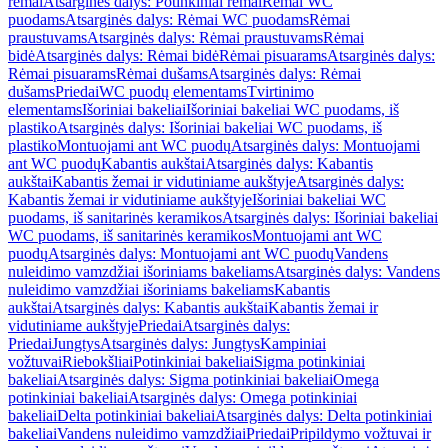
rėmai
Atsarginės dalys: Potinkiniai rėmai
Rėmai WC
puodams
Atsarginės dalys: Rėmai WC puodams
Rėmai
praustuvams
Atsarginės dalys: Rėmai praustuvams
Rėmai
bidė
Atsarginės dalys: Rėmai bidė
Rėmai pisuarams
Atsarginės dalys:
Rėmai pisuarams
Rėmai dušams
Atsarginės dalys: Rėmai
dušams
Priedai
WC puodų elementams
Tvirtinimo
elementams
Išoriniai bakeliai
Išoriniai bakeliai WC puodams, iš
plastiko
Atsarginės dalys: Išoriniai bakeliai WC puodams, iš
plastiko
Montuojami ant WC puodų
Atsarginės dalys: Montuojami
ant WC puodų
Kabantis aukštai
Atsarginės dalys: Kabantis
aukštai
Kabantis žemai ir vidutiniame aukštyje
Atsarginės dalys:
Kabantis žemai ir vidutiniame aukštyje
Išoriniai bakeliai WC
puodams, iš sanitarinės keramikos
Atsarginės dalys: Išoriniai bakeliai
WC puodams, iš sanitarinės keramikos
Montuojami ant WC
puodų
Atsarginės dalys: Montuojami ant WC puodų
Vandens
nuleidimo vamzdžiai išoriniams bakeliams
Atsarginės dalys: Vandens
nuleidimo vamzdžiai išoriniams bakeliams
Kabantis
aukštai
Atsarginės dalys: Kabantis aukštai
Kabantis žemai ir
vidutiniame aukštyje
Priedai
Atsarginės dalys:
Priedai
Jungtys
Atsarginės dalys: Jungtys
Kampiniai
vožtuvai
Riebokšliai
Potinkiniai bakeliai
Sigma potinkiniai
bakeliai
Atsarginės dalys: Sigma potinkiniai bakeliai
Omega
potinkiniai bakeliai
Atsarginės dalys: Omega potinkiniai
bakeliai
Delta potinkiniai bakeliai
Atsarginės dalys: Delta potinkiniai
bakeliai
Vandens nuleidimo vamzdžiai
Priedai
Pripildymo vožtuvai ir