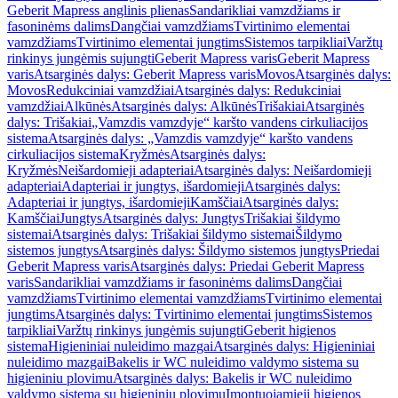
Geberit Mapress anglinis plienas
Sandarikliai vamzdžiams ir
fasoninėms dalims
Dangčiai vamzdžiams
Tvirtinimo elementai
vamzdžiams
Tvirtinimo elementai jungtims
Sistemos tarpikliai
Varžtų
rinkinys jungėmis sujungti
Geberit Mapress varis
Geberit Mapress
varis
Atsarginės dalys: Geberit Mapress varis
Movos
Atsarginės dalys:
Movos
Redukciniai vamzdžiai
Atsarginės dalys: Redukciniai
vamzdžiai
Alkūnės
Atsarginės dalys: Alkūnės
Trišakiai
Atsarginės
dalys: Trišakiai
„Vamzdis vamzdyje“ karšto vandens cirkuliacijos
sistema
Atsarginės dalys: „Vamzdis vamzdyje“ karšto vandens
cirkuliacijos sistema
Kryžmės
Atsarginės dalys:
Kryžmės
Neišardomieji adapteriai
Atsarginės dalys: Neišardomieji
adapteriai
Adapteriai ir jungtys, išardomieji
Atsarginės dalys:
Adapteriai ir jungtys, išardomieji
Kamščiai
Atsarginės dalys:
Kamščiai
Jungtys
Atsarginės dalys: Jungtys
Trišakiai šildymo
sistemai
Atsarginės dalys: Trišakiai šildymo sistemai
Šildymo
sistemos jungtys
Atsarginės dalys: Šildymo sistemos jungtys
Priedai
Geberit Mapress varis
Atsarginės dalys: Priedai Geberit Mapress
varis
Sandarikliai vamzdžiams ir fasoninėms dalims
Dangčiai
vamzdžiams
Tvirtinimo elementai vamzdžiams
Tvirtinimo elementai
jungtims
Atsarginės dalys: Tvirtinimo elementai jungtims
Sistemos
tarpikliai
Varžtų rinkinys jungėmis sujungti
Geberit higienos
sistema
Higieniniai nuleidimo mazgai
Atsarginės dalys: Higieniniai
nuleidimo mazgai
Bakelis ir WC nuleidimo valdymo sistema su
higieniniu plovimu
Atsarginės dalys: Bakelis ir WC nuleidimo
valdymo sistema su higieniniu plovimu
Įmontuojamieji higienos