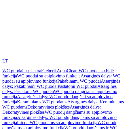
LT
WC puodai ir pisuarai
Geberit AquaClean WC puodai su bidė
funkcija
WC puodai su apiplovimo funkcija
Atsarginės dalys: WC
puodai su apiplovimo funkcija
Pakabinami WC puodai
Atsarginės
dalys: Pakabinami WC puodai
Pastatomi WC puodai
Atsarginės
dalys: Pastatomi WC puodai
WC puodo dangčiai su apiplovimo
funkcija
Atsarginės dalys: WC puodo dangčiai su apiplovimo
funkcija
Keraminiams WC puodams
Atsarginės dalys: Keraminiams
WC puodams
Dekoratyvinės plokštės
Atsarginės dalys:
Dekoratyvinės plokštės
WC puodų dangčiams su apiplovimo
funkcija
Atsarginės dalys: WC puodų dangčiams su apiplovimo
funkcija
Priedai
WC puodams su apiplovimo funkcija
WC puodų
dangčiams su apiplovimo funkcija
WC puodų dangčiams ir WC