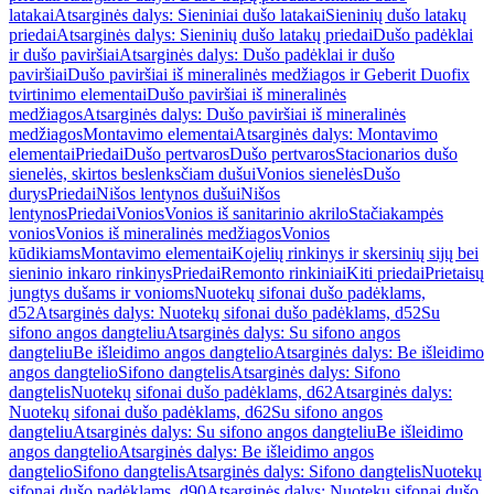
latakai
Atsarginės dalys: Sieniniai dušo latakai
Sieninių dušo latakų
priedai
Atsarginės dalys: Sieninių dušo latakų priedai
Dušo padėklai
ir dušo paviršiai
Atsarginės dalys: Dušo padėklai ir dušo
paviršiai
Dušo paviršiai iš mineralinės medžiagos ir Geberit Duofix
tvirtinimo elementai
Dušo paviršiai iš mineralinės
medžiagos
Atsarginės dalys: Dušo paviršiai iš mineralinės
medžiagos
Montavimo elementai
Atsarginės dalys: Montavimo
elementai
Priedai
Dušo pertvaros
Dušo pertvaros
Stacionarios dušo
sienelės, skirtos beslenksčiam dušui
Vonios sienelės
Dušo
durys
Priedai
Nišos lentynos dušui
Nišos
lentynos
Priedai
Vonios
Vonios iš sanitarinio akrilo
Stačiakampės
vonios
Vonios iš mineralinės medžiagos
Vonios
kūdikiams
Montavimo elementai
Kojelių rinkinys ir skersinių sijų bei
sieninio inkaro rinkinys
Priedai
Remonto rinkiniai
Kiti priedai
Prietaisų
jungtys dušams ir vonioms
Nuotekų sifonai dušo padėklams,
d52
Atsarginės dalys: Nuotekų sifonai dušo padėklams, d52
Su
sifono angos dangteliu
Atsarginės dalys: Su sifono angos
dangteliu
Be išleidimo angos dangtelio
Atsarginės dalys: Be išleidimo
angos dangtelio
Sifono dangtelis
Atsarginės dalys: Sifono
dangtelis
Nuotekų sifonai dušo padėklams, d62
Atsarginės dalys:
Nuotekų sifonai dušo padėklams, d62
Su sifono angos
dangteliu
Atsarginės dalys: Su sifono angos dangteliu
Be išleidimo
angos dangtelio
Atsarginės dalys: Be išleidimo angos
dangtelio
Sifono dangtelis
Atsarginės dalys: Sifono dangtelis
Nuotekų
sifonai dušo padėklams, d90
Atsarginės dalys: Nuotekų sifonai dušo