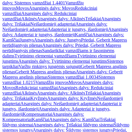
dalys: Sistemos vamzdžiai 1.4401
Vamzdžių
įmovos
Movos
Atsarginės dalys: Movos
Redukciniai
vamzdžiai
Atsarginės dalys: Redukciniai
vamzdžiai
Alkūnės
Atsarginės dalys: Alkūnės
Trišakiai
Atsarginės
dalys: Trišakiai
Neišardomieji adapteriai
Atsarginės dalys:
Neišardomieji adapteriai
Adapteriai ir jungtys, išardomieji
Atsarginės
dalys: Adapteriai ir jungtys, išardomieji
Kamščiai
Atsarginės dalys:
Kamščiai
Jungtys
Atsarginės dalys: Jungtys
Priedai, Geberit Mapress
nerūdijantysis plienas
Atsarginės dalys: Priedai, Geberit Mapress
nerūdijantysis plienas
Sandarikliai vamzdžiams ir fasoninėms
dalims
Tvirtinimo elementai vamzdžiams
Tvirtinimo elementai
jungtims
Atsarginės dalys: Tvirtinimo elementai jungtims
Sistemos
tarpikliai
Varžtų rinkinys jungėmis sujungti
Geberit Mapress anglinis
plienas
Geberit Mapress anglinis plienas
Atsarginės dalys: Geberit
Mapress anglinis plienas
Sistemos vamzdžiai 1.0034
Sistemos
vamzdžiai 1.0215
Vamzdžių įmovos
Movos
Atsarginės dalys:
Movos
Redukciniai vamzdžiai
Atsarginės dalys: Redukciniai
vamzdžiai
Alkūnės
Atsarginės dalys: Alkūnės
Trišakiai
Atsarginės
dalys: Trišakiai
Kryžmės
Atsarginės dalys: Kryžmės
Neišardomieji
adapteriai
Atsarginės dalys: Neišardomieji adapteriai
Adapteriai ir
jungtys, išardomieji
Atsarginės dalys: Adapteriai ir jungtys,
išardomieji
Kompensatoriai
Atsarginės dalys:
Kompensatoriai
Kamščiai
Atsarginės dalys: Kamščiai
Trišakiai
šildymo sistemai
Atsarginės dalys: Trišakiai šildymo sistemai
Šildymo
sistemos jungtys
Atsarginės dalys: Šildymo sistemos jungtys
Priedai,