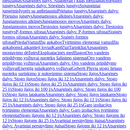
medžiagas
Atsarginės dalys: Adapteriai į kitas medžiagas
Srieginės
jungtys
Atsarginės dalys: Srieginės jungtys
Sujungimai
jungėmis
Įvorės su antbriauniu
Prietaisų jungtys
Atsarginės dalys:
Prietaisų jungtys
Jungiamosios alkūnės
Atsarginės dalys:
Jungiamosios alkūnės
Jungiamosios movos
Atsarginės dalys:
Jungiamosios movos
Tiesiosios jungtys
Atsarginės dalys: Tiesiosios
jungtys
P-formos sifonai
Atsarginės dalys: P-formos sifonai
Sraigės
formos sifonai
Atsarginės dalys: Sraigės formos
sifonai
Priedai
Vamzdžių apkabos
Tvirtinimo elementai vamzdžių
apkaboms
Laikantieji loviai
Kamščiai
Tarpikliai
Apsauginės
montavimo dėžutės
Eksploatacinės medžiagos
Oro vandens
pripildymo vožtuvai nuotekų šalinimo sistemai
Oro vandens
pripildymo vožtuvai
Atsarginės dalys: Oro vandens pripildymo
vožtuvai
Energiją sulaikantys vožtuvai
Geberit Pluvia stogo lietaus
nuotekų surinkimo ir nukreipimo sistema
Stogo įlajos
Atsarginės
dalys: Stogo įlajos
Stogo įlajos iki 12 l/s
Atsarginės dalys: Stogo
įlajos iki 12 l/s
Stogo įlajos iki 25 l/s
Atsarginės dalys: Stogo įlajos iki
25 l/s
Stogo įlajos iki 100 l/s
Atsarginės dalys: Stogo įlajos iki 100
l/s
Stogo įlajos latakams
Atsarginės dalys: Stogo įlajos latakams
Stogo
įlajos iki 12 l/s
Atsarginės dalys: Stogo įlajos iki 12 l/s
Stogo įlajos iki
25 l/s
Atsarginės dalys: Stogo įlajos iki 25 l/s
Garo izoliacijos
tvirtinimo elementai
Atsarginės dalys: Garo izoliacijos tvirtinimo
elementai
Stogo įlajoms iki 12 l/s
Atsarginės dalys: Stogo įlajoms iki
12 l/s
Stogo įlajoms iki 25 l/s
Avariniai persipylimo įtaisai
Atsarginės
dalys: Avariniai persipylimo įtaisai
Stogo įlajoms iki 12 l/s
Atsarginės