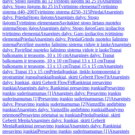
dalys: Stogo įlajoms iki 12 l/s
Stogo įlajoms iki 25 l/s
Atsarginės
dalys: Stogo įlajoms iki 25 l/s
Tvirtinimo elementai
Tvirtinimo
sistema d40–200
Tvirtinimo sistema d250–315
Priedai
Atsarginės
dalys: Priedai
Stogo įlajoms
Atsarginės dalys: Stogo
įlajoms
Tvirtinimo elementams
Savitakinė stogo lietaus nuotekų
sistema
Stogo įlajos
Atsarginės dalys: Stogo įlajos
Garo izoliacijos
tvirtinimo elementai
Atsarginės dalys: Garo izoliacijos tvirtinimo
elementai
Priedai
Atsarginės dalys: Priedai
Grindų nuotekų šalinimo
sistema
Paviršinė nuotekų šalinimo sistema viduje ir lauke
Atsarginės
dalys: Paviršinė nuotekų šalinimo sistema viduje ir lauke
Trapai
balkonams ir terasoms, 10 x 10 cm
Atsarginės dalys: Trapai
balkonams ir terasoms, 10 x 10 cm
Trapai 13 x 13 cm
Trapai
balkonams ir terasoms, 13 x 13 cm
Trapai 15 x 15 cm
Atsarginės
dalys: Trapai 15 x 15 cm
Priedai
Įrankiai, tinklo komponentai ir
programinė įranga
Įrankiai
Įrankiai, skirti Geberit FlowFit
Atsarginės
dalys: Įrankiai, skirti Geberit FlowFit
Rankiniai presavimo
įrankiai
Atsarginės dalys: Rankiniai presavimo įrankiai
Presavimo
įrankių suderinamumas [1]
Atsarginės dalys: Presavimo įrankių
suderinamumas [1]
Presavimo įrankių suderinamumas [2]
Atsarginės
dalys: Presavimo įrankių suderinamumas [2]
Vamzdžių apdirbimo
įrankiai
Atsarginės dalys: Vamzdžių apdirbimo įrankiai
Bandymo
priemonė
Presavimo prietaisai su įrankiais
Priedai
Įrankiai, skirti
Geberit Mepla
Atsarginės dalys: Įrankiai, skirti Geberit
Mepla
Rankiniai presavimo įrankiai
Atsarginės dalys: Rankiniai
presavimo įrankiai
Presavimo įrankių suderinamumas [1]
Atsarginės