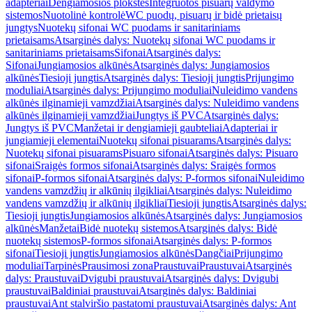
adapteriai
Dengiamosios plokštės
Integruotos pisuarų valdymo
sistemos
Nuotolinė kontrolė
WC puodų, pisuarų ir bidė prietaisų
jungtys
Nuotekų sifonai WC puodams ir sanitariniams
prietaisams
Atsarginės dalys: Nuotekų sifonai WC puodams ir
sanitariniams prietaisams
Sifonai
Atsarginės dalys:
Sifonai
Jungiamosios alkūnės
Atsarginės dalys: Jungiamosios
alkūnės
Tiesioji jungtis
Atsarginės dalys: Tiesioji jungtis
Prijungimo
moduliai
Atsarginės dalys: Prijungimo moduliai
Nuleidimo vandens
alkūnės ilginamieji vamzdžiai
Atsarginės dalys: Nuleidimo vandens
alkūnės ilginamieji vamzdžiai
Jungtys iš PVC
Atsarginės dalys:
Jungtys iš PVC
Manžetai ir dengiamieji gaubteliai
Adapteriai ir
jungiamieji elementai
Nuotekų sifonai pisuarams
Atsarginės dalys:
Nuotekų sifonai pisuarams
Pisuaro sifonai
Atsarginės dalys: Pisuaro
sifonai
Sraigės formos sifonai
Atsarginės dalys: Sraigės formos
sifonai
P-formos sifonai
Atsarginės dalys: P-formos sifonai
Nuleidimo
vandens vamzdžių ir alkūnių ilgikliai
Atsarginės dalys: Nuleidimo
vandens vamzdžių ir alkūnių ilgikliai
Tiesioji jungtis
Atsarginės dalys:
Tiesioji jungtis
Jungiamosios alkūnės
Atsarginės dalys: Jungiamosios
alkūnės
Manžetai
Bidė nuotekų sistemos
Atsarginės dalys: Bidė
nuotekų sistemos
P-formos sifonai
Atsarginės dalys: P-formos
sifonai
Tiesioji jungtis
Jungiamosios alkūnės
Dangčiai
Prijungimo
moduliai
Tarpinės
Prausimosi zona
Praustuvai
Praustuvai
Atsarginės
dalys: Praustuvai
Dvigubi praustuvai
Atsarginės dalys: Dvigubi
praustuvai
Baldiniai praustuvai
Atsarginės dalys: Baldiniai
praustuvai
Ant stalviršio pastatomi praustuvai
Atsarginės dalys: Ant