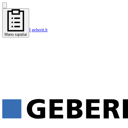
Į geberit.lt
Mano sąrašai