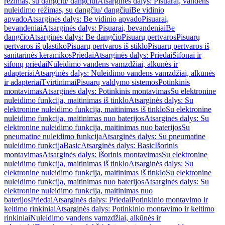
rėžimas, su dangčiu/ dangčiui
Atsarginės dalys: Pisuarai, vandens
nuleidimo rėžimas, su dangčiu/ dangčiui
Be vidinio
apvado
Atsarginės dalys: Be vidinio apvado
Pisuarai,
bevandeniai
Atsarginės dalys: Pisuarai, bevandeniai
Be
dangčio
Atsarginės dalys: Be dangčio
Pisuarų pertvaros
Pisuarų
pertvaros iš plastiko
Pisuarų pertvaros iš stiklo
Pisuarų pertvaros iš
sanitarinės keramikos
Priedai
Atsarginės dalys: Priedai
Sifonai ir
sifonų priedai
Nuleidimo vandens vamzdžiai, alkūnės ir
adapteriai
Atsarginės dalys: Nuleidimo vandens vamzdžiai, alkūnės
ir adapteriai
Tvirtinimai
Pisuarų valdymo sistemos
Potinkinis
montavimas
Atsarginės dalys: Potinkinis montavimas
Su elektronine
nuleidimo funkcija, maitinimas iš tinklo
Atsarginės dalys: Su
elektronine nuleidimo funkcija, maitinimas iš tinklo
Su elektronine
nuleidimo funkcija, maitinimas nuo baterijos
Atsarginės dalys: Su
elektronine nuleidimo funkcija, maitinimas nuo baterijos
Su
pneumatine nuleidimo funkcija
Atsarginės dalys: Su pneumatine
nuleidimo funkcija
Basic
Atsarginės dalys: Basic
Išorinis
montavimas
Atsarginės dalys: Išorinis montavimas
Su elektronine
nuleidimo funkcija, maitinimas iš tinklo
Atsarginės dalys: Su
elektronine nuleidimo funkcija, maitinimas iš tinklo
Su elektronine
nuleidimo funkcija, maitinimas nuo baterijos
Atsarginės dalys: Su
elektronine nuleidimo funkcija, maitinimas nuo
baterijos
Priedai
Atsarginės dalys: Priedai
Potinkinio montavimo ir
keitimo rinkiniai
Atsarginės dalys: Potinkinio montavimo ir keitimo
rinkiniai
Nuleidimo vandens vamzdžiai, alkūnės ir