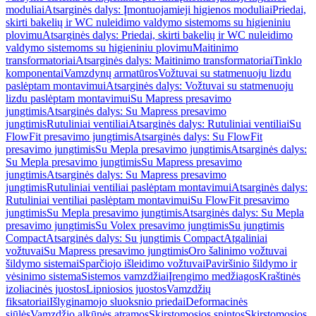
moduliai
Atsarginės dalys: Įmontuojamieji higienos moduliai
Priedai,
skirti bakelių ir WC nuleidimo valdymo sistemoms su higieniniu
plovimu
Atsarginės dalys: Priedai, skirti bakelių ir WC nuleidimo
valdymo sistemoms su higieniniu plovimu
Maitinimo
transformatoriai
Atsarginės dalys: Maitinimo transformatoriai
Tinklo
komponentai
Vamzdynų armatūros
Vožtuvai su statmenuoju lizdu
paslėptam montavimui
Atsarginės dalys: Vožtuvai su statmenuoju
lizdu paslėptam montavimui
Su Mapress presavimo
jungtimis
Atsarginės dalys: Su Mapress presavimo
jungtimis
Rutuliniai ventiliai
Atsarginės dalys: Rutuliniai ventiliai
Su
FlowFit presavimo jungtimis
Atsarginės dalys: Su FlowFit
presavimo jungtimis
Su Mepla presavimo jungtimis
Atsarginės dalys:
Su Mepla presavimo jungtimis
Su Mapress presavimo
jungtimis
Atsarginės dalys: Su Mapress presavimo
jungtimis
Rutuliniai ventiliai paslėptam montavimui
Atsarginės dalys:
Rutuliniai ventiliai paslėptam montavimui
Su FlowFit presavimo
jungtimis
Su Mepla presavimo jungtimis
Atsarginės dalys: Su Mepla
presavimo jungtimis
Su Volex presavimo jungtimis
Su jungtimis
Compact
Atsarginės dalys: Su jungtimis Compact
Atgaliniai
vožtuvai
Su Mapress presavimo jungtimis
Oro šalinimo vožtuvai
šildymo sistemai
Sparčiojo išleidimo vožtuvai
Paviršinio šildymo ir
vėsinimo sistema
Sistemos vamzdžiai
Įrengimo medžiagos
Kraštinės
izoliacinės juostos
Lipniosios juostos
Vamzdžių
fiksatoriai
Išlyginamojo sluoksnio priedai
Deformacinės
siūlės
Vamzdžio alkūnės atramos
Skirstomosios spintos
Skirstomosios