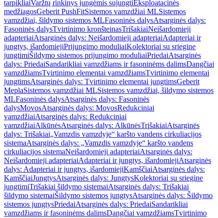
tarpikliai
Varžtų rinkinys jungėmis sujungti
Eksploatacinės
medžiagos
Geberit PushFit
Sistemos vamzdžiai ML
Sistemos
vamzdžiai, šildymo sistemos ML
Fasoninės dalys
Atsarginės dalys:
Fasoninės dalys
Tvirtinimo kronšteinas
Trišakiai
Neišardomieji
adapteriai
Atsarginės dalys: Neišardomieji adapteriai
Adapteriai ir
jungtys, išardomieji
Prijungimo moduliai
Kolektoriai su sriegine
jungtimi
Šildymo sistemos prijungimo moduliai
Priedai
Atsarginės
dalys: Priedai
Sandarikliai vamzdžiams ir fasoninėms dalims
Dangčiai
vamzdžiams
Tvirtinimo elementai vamzdžiams
Tvirtinimo elementai
jungtims
Atsarginės dalys: Tvirtinimo elementai jungtims
Geberit
Mepla
Sistemos vamzdžiai ML
Sistemos vamzdžiai, šildymo sistemos
ML
Fasoninės dalys
Atsarginės dalys: Fasoninės
dalys
Movos
Atsarginės dalys: Movos
Redukciniai
vamzdžiai
Atsarginės dalys: Redukciniai
vamzdžiai
Alkūnės
Atsarginės dalys: Alkūnės
Trišakiai
Atsarginės
dalys: Trišakiai
„Vamzdis vamzdyje“ karšto vandens cirkuliacijos
sistema
Atsarginės dalys: „Vamzdis vamzdyje“ karšto vandens
cirkuliacijos sistema
Neišardomieji adapteriai
Atsarginės dalys:
Neišardomieji adapteriai
Adapteriai ir jungtys, išardomieji
Atsarginės
dalys: Adapteriai ir jungtys, išardomieji
Kamščiai
Atsarginės dalys:
Kamščiai
Jungtys
Atsarginės dalys: Jungtys
Kolektoriai su sriegine
jungtimi
Trišakiai šildymo sistemai
Atsarginės dalys: Trišakiai
šildymo sistemai
Šildymo sistemos jungtys
Atsarginės dalys: Šildymo
sistemos jungtys
Priedai
Atsarginės dalys: Priedai
Sandarikliai
vamzdžiams ir fasoninėms dalims
Dangčiai vamzdžiams
Tvirtinimo