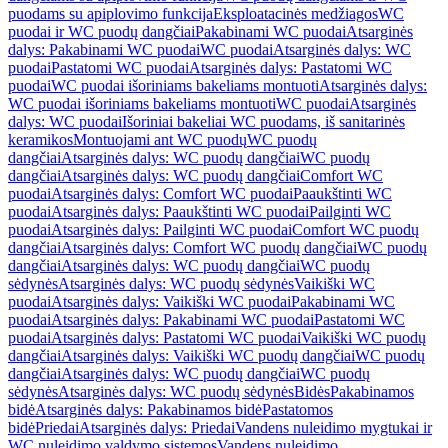
puodams su apiplovimo funkcija
Eksploatacinės medžiagos
WC
puodai ir WC puodų dangčiai
Pakabinami WC puodai
Atsarginės
dalys: Pakabinami WC puodai
WC puodai
Atsarginės dalys: WC
puodai
Pastatomi WC puodai
Atsarginės dalys: Pastatomi WC
puodai
WC puodai išoriniams bakeliams montuoti
Atsarginės dalys:
WC puodai išoriniams bakeliams montuoti
WC puodai
Atsarginės
dalys: WC puodai
Išoriniai bakeliai WC puodams, iš sanitarinės
keramikos
Montuojami ant WC puodų
WC puodų
dangčiai
Atsarginės dalys: WC puodų dangčiai
WC puodų
dangčiai
Atsarginės dalys: WC puodų dangčiai
Comfort WC
puodai
Atsarginės dalys: Comfort WC puodai
Paaukštinti WC
puodai
Atsarginės dalys: Paaukštinti WC puodai
Pailginti WC
puodai
Atsarginės dalys: Pailginti WC puodai
Comfort WC puodų
dangčiai
Atsarginės dalys: Comfort WC puodų dangčiai
WC puodų
dangčiai
Atsarginės dalys: WC puodų dangčiai
WC puodų
sėdynės
Atsarginės dalys: WC puodų sėdynės
Vaikiški WC
puodai
Atsarginės dalys: Vaikiški WC puodai
Pakabinami WC
puodai
Atsarginės dalys: Pakabinami WC puodai
Pastatomi WC
puodai
Atsarginės dalys: Pastatomi WC puodai
Vaikiški WC puodų
dangčiai
Atsarginės dalys: Vaikiški WC puodų dangčiai
WC puodų
dangčiai
Atsarginės dalys: WC puodų dangčiai
WC puodų
sėdynės
Atsarginės dalys: WC puodų sėdynės
Bidės
Pakabinamos
bidė
Atsarginės dalys: Pakabinamos bidė
Pastatomos
bidė
Priedai
Atsarginės dalys: Priedai
Vandens nuleidimo mygtukai ir
WC nuleidimo valdymo sistemos
Vandens nuleidimo