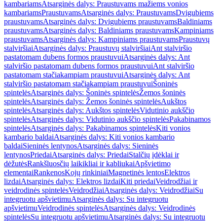
kambariams
Atsarginės dalys: Praustuvams mažiems vonios
kambariams
Praustuvams
Atsarginės dalys: Praustuvams
Dvigubiems
praustuvams
Atsarginės dalys: Dvigubiems praustuvams
Baldiniams
praustuvams
Atsarginės dalys: Baldiniams praustuvams
Kampiniams
praustuvams
Atsarginės dalys: Kampiniams praustuvams
Praustuvų
stalviršiai
Atsarginės dalys: Praustuvų stalviršiai
Ant stalviršio
pastatomam dubens formos praustuvui
Atsarginės dalys: Ant
stalviršio pastatomam dubens formos praustuvui
Ant stalviršio
pastatomam stačiakampiam praustuvui
Atsarginės dalys: Ant
stalviršio pastatomam stačiakampiam praustuvui
Šoninės
spintelės
Atsarginės dalys: Šoninės spintelės
Žemos šoninės
spintelės
Atsarginės dalys: Žemos šoninės spintelės
Aukštos
spintelės
Atsarginės dalys: Aukštos spintelės
Vidutinio aukščio
spintelės
Atsarginės dalys: Vidutinio aukščio spintelės
Pakabinamos
spintelės
Atsarginės dalys: Pakabinamos spintelės
Kiti vonios
kambario baldai
Atsarginės dalys: Kiti vonios kambario
baldai
Sieninės lentynos
Atsarginės dalys: Sieninės
lentynos
Priedai
Atsarginės dalys: Priedai
Stalčių įdėklai ir
dėžutės
Rankšluosčių laikikliai ir kabliukai
Apšvietimo
elementai
Rankenos
Kojų rinkiniai
Magnetinės lentos
Elektros
lizdai
Atsarginės dalys: Elektros lizdai
Kiti priedai
Veidrodžiai ir
veidrodinės spintelės
Veidrodžiai
Atsarginės dalys: Veidrodžiai
Su
integruotu apšvietimu
Atsarginės dalys: Su integruotu
apšvietimu
Veidrodinės spintelės
Atsarginės dalys: Veidrodinės
spintelės
Su integruotu apšvietimu
Atsarginės dalys: Su integruotu