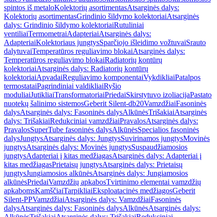
spintos iš metalo
Kolektorių asortimentas
Atsarginės dalys:
Kolektorių asortimentas
Grindinio šildymo kolektoriai
Atsarginės
dalys: Grindinio šildymo kolektoriai
Rutuliniai
ventiliai
Termometrai
Adapteriai
Atsarginės dalys:
Adapteriai
Kolektoriaus jungtys
Sparčiojo išleidimo vožtuvai
Srauto
dalytuvai
Temperatūros reguliavimo blokai
Atsarginės dalys:
Temperatūros reguliavimo blokai
Radiatorių kontūrų
kolektoriai
Atsarginės dalys: Radiatorių kontūrų
kolektoriai
Apvadai
Reguliavimo komponentai
Vykdikliai
Patalpos
termostatai
Pagrindiniai valdikliai
Ryšio
moduliai
Jutikliai
Transformatoriai
Priedai
Skirstytuvo izoliacija
Pastato
nuotekų šalinimo sistemos
Geberit Silent-db20
Vamzdžiai
Fasoninės
dalys
Atsarginės dalys: Fasoninės dalys
Alkūnės
Trišakiai
Atsarginės
dalys: Trišakiai
Redukciniai vamzdžiai
Pravalos
Atsarginės dalys:
Pravalos
SuperTube fasoninės dalys
Alkūnės
Specialios fasoninės
dalys
Jungtys
Atsarginės dalys: Jungtys
Suvirinamos jungtys
Movinės
jungtys
Atsarginės dalys: Movinės jungtys
Suspaudžiamosios
jungtys
Adapteriai į kitas medžiagas
Atsarginės dalys: Adapteriai į
kitas medžiagas
Prietaisų jungtys
Atsarginės dalys: Prietaisų
jungtys
Jungiamosios alkūnės
Atsarginės dalys: Jungiamosios
alkūnės
Priedai
Vamzdžių apkabos
Tvirtinimo elementai vamzdžių
apkaboms
Kamščiai
Tarpikliai
Eksploatacinės medžiagos
Geberit
Silent-PP
Vamzdžiai
Atsarginės dalys: Vamzdžiai
Fasoninės
dalys
Atsarginės dalys: Fasoninės dalys
Alkūnės
Atsarginės dalys:
Alkūnės
Trišakiai
Atsarginės dalys: Trišakiai
Redukciniai