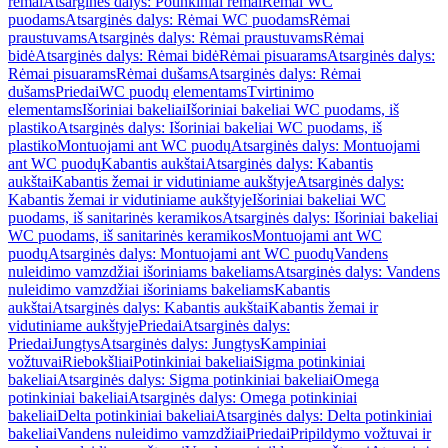
rėmai
Atsarginės dalys: Potinkiniai rėmai
Rėmai WC
puodams
Atsarginės dalys: Rėmai WC puodams
Rėmai
praustuvams
Atsarginės dalys: Rėmai praustuvams
Rėmai
bidė
Atsarginės dalys: Rėmai bidė
Rėmai pisuarams
Atsarginės dalys:
Rėmai pisuarams
Rėmai dušams
Atsarginės dalys: Rėmai
dušams
Priedai
WC puodų elementams
Tvirtinimo
elementams
Išoriniai bakeliai
Išoriniai bakeliai WC puodams, iš
plastiko
Atsarginės dalys: Išoriniai bakeliai WC puodams, iš
plastiko
Montuojami ant WC puodų
Atsarginės dalys: Montuojami
ant WC puodų
Kabantis aukštai
Atsarginės dalys: Kabantis
aukštai
Kabantis žemai ir vidutiniame aukštyje
Atsarginės dalys:
Kabantis žemai ir vidutiniame aukštyje
Išoriniai bakeliai WC
puodams, iš sanitarinės keramikos
Atsarginės dalys: Išoriniai bakeliai
WC puodams, iš sanitarinės keramikos
Montuojami ant WC
puodų
Atsarginės dalys: Montuojami ant WC puodų
Vandens
nuleidimo vamzdžiai išoriniams bakeliams
Atsarginės dalys: Vandens
nuleidimo vamzdžiai išoriniams bakeliams
Kabantis
aukštai
Atsarginės dalys: Kabantis aukštai
Kabantis žemai ir
vidutiniame aukštyje
Priedai
Atsarginės dalys:
Priedai
Jungtys
Atsarginės dalys: Jungtys
Kampiniai
vožtuvai
Riebokšliai
Potinkiniai bakeliai
Sigma potinkiniai
bakeliai
Atsarginės dalys: Sigma potinkiniai bakeliai
Omega
potinkiniai bakeliai
Atsarginės dalys: Omega potinkiniai
bakeliai
Delta potinkiniai bakeliai
Atsarginės dalys: Delta potinkiniai
bakeliai
Vandens nuleidimo vamzdžiai
Priedai
Pripildymo vožtuvai ir