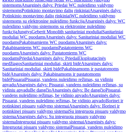
sistemoms
Atsarginės dalys: Priedai WC nuleidimo valdymo
sistemoms
Potinkinio montavimo dalių rinkiniai
Atsarginės dalys:
Potinkinio montavimo dalių rinkiniai
WC nuleidimo valdymo
sistemoms su elektronine nuleidimo funkcija
Atsarginės dalys: WC
nuleidimo valdymo sistemoms su elektronine nuleidimo
funkcija
Jungtys
Geberit Monolith sanitariniai moduliai
Sanitariniai
moduliai WC puodams
Atsarginės dalys: Sanitariniai moduliai WC
puodams
Pakabinamiems WC puodams
Atsarginės dalys:
Pakabinamiems WC puodams
Pastatomiems WC
puodams
Atsarginės dalys: Pastatomiems WC
puodams
Priedai
Atsarginės dalys: Priedai
Eksploatacinės
medžiagos
Sanitariniai moduliai, skirti bidė
Atsarginės dalys:
Sanitariniai moduliai, skirti bidė
Pakabinamoms ir pastatomoms
bidė
Atsarginės dalys: Pakabinamoms ir pastatomoms
bidė
Pisuarai
Pisuarai, vandens nuleidimo režimas, su vidiniu
apvadu
Atsarginės dalys: Pisuarai, vandens nuleidimo režimas, su
vidiniu apvadu
Be dangčio
Atsarginės dalys: Be dangčio
Pisuarai,
vandens nuleidimo režimas, be vidinio apvado
Atsarginės dalys:
Pisuarai, vandens nuleidimo režimas, be vidinio apvado
Išorinei ir
potinkinei pisuarų valdymo sistemai
Atsarginės dalys: Išorinei ir
potinkinei pisuarų valdymo sistemai
Su integruota pisuarų valdymo
sistema
Atsarginės dalys: Su integruota pisuarų valdymo
sistema
Integruotai pisuarų valdymo sistemai
Atsarginės dalys:
Integruotai pisuarų valdymo sistemai
Pisuarai, vandens nuleidimo