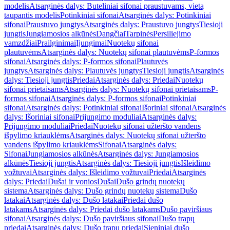
modelis
Atsarginės dalys: Buteliniai sifonai praustuvams, vietą
taupantis modelis
Potinkiniai sifonai
Atsarginės dalys: Potinkiniai
sifonai
Praustuvo jungtys
Atsarginės dalys: Praustuvo jungtys
Tiesioji
jungtis
Jungiamosios alkūnės
Dangčiai
Tarpinės
Persiliejimo
vamzdžiai
Prailginimai
Įjungimai
Nuotekų sifonai
plautuvėms
Atsarginės dalys: Nuotekų sifonai plautuvėms
P-formos
sifonai
Atsarginės dalys: P-formos sifonai
Plautuvės
jungtys
Atsarginės dalys: Plautuvės jungtys
Tiesioji jungtis
Atsarginės
dalys: Tiesioji jungtis
Priedai
Atsarginės dalys: Priedai
Nuotekų
sifonai prietaisams
Atsarginės dalys: Nuotekų sifonai prietaisams
P-
formos sifonai
Atsarginės dalys: P-formos sifonai
Potinkiniai
sifonai
Atsarginės dalys: Potinkiniai sifonai
Išoriniai sifonai
Atsarginės
dalys: Išoriniai sifonai
Prijungimo moduliai
Atsarginės dalys:
Prijungimo moduliai
Priedai
Nuotekų sifonai užteršto vandens
išpylimo kriauklėms
Atsarginės dalys: Nuotekų sifonai užteršto
vandens išpylimo kriauklėms
Sifonai
Atsarginės dalys:
Sifonai
Jungiamosios alkūnės
Atsarginės dalys: Jungiamosios
alkūnės
Tiesioji jungtis
Atsarginės dalys: Tiesioji jungtis
Išleidimo
vožtuvai
Atsarginės dalys: Išleidimo vožtuvai
Priedai
Atsarginės
dalys: Priedai
Dušai ir vonios
Dušai
Dušo grindų nuotekų
sistema
Atsarginės dalys: Dušo grindų nuotekų sistema
Dušo
latakai
Atsarginės dalys: Dušo latakai
Priedai dušo
latakams
Atsarginės dalys: Priedai dušo latakams
Dušo paviršiaus
sifonai
Atsarginės dalys: Dušo paviršiaus sifonai
Dušo trapų
priedai
Atsarginės dalys: Dušo trapų priedai
Sieniniai dušo