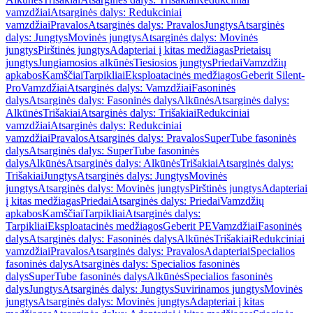
vamzdžiai
Atsarginės dalys: Redukciniai
vamzdžiai
Pravalos
Atsarginės dalys: Pravalos
Jungtys
Atsarginės
dalys: Jungtys
Movinės jungtys
Atsarginės dalys: Movinės
jungtys
Pirštinės jungtys
Adapteriai į kitas medžiagas
Prietaisų
jungtys
Jungiamosios alkūnės
Tiesiosios jungtys
Priedai
Vamzdžių
apkabos
Kamščiai
Tarpikliai
Eksploatacinės medžiagos
Geberit Silent-
Pro
Vamzdžiai
Atsarginės dalys: Vamzdžiai
Fasoninės
dalys
Atsarginės dalys: Fasoninės dalys
Alkūnės
Atsarginės dalys:
Alkūnės
Trišakiai
Atsarginės dalys: Trišakiai
Redukciniai
vamzdžiai
Atsarginės dalys: Redukciniai
vamzdžiai
Pravalos
Atsarginės dalys: Pravalos
SuperTube fasoninės
dalys
Atsarginės dalys: SuperTube fasoninės
dalys
Alkūnės
Atsarginės dalys: Alkūnės
Trišakiai
Atsarginės dalys:
Trišakiai
Jungtys
Atsarginės dalys: Jungtys
Movinės
jungtys
Atsarginės dalys: Movinės jungtys
Pirštinės jungtys
Adapteriai
į kitas medžiagas
Priedai
Atsarginės dalys: Priedai
Vamzdžių
apkabos
Kamščiai
Tarpikliai
Atsarginės dalys:
Tarpikliai
Eksploatacinės medžiagos
Geberit PE
Vamzdžiai
Fasoninės
dalys
Atsarginės dalys: Fasoninės dalys
Alkūnės
Trišakiai
Redukciniai
vamzdžiai
Pravalos
Atsarginės dalys: Pravalos
Adapteriai
Specialios
fasoninės dalys
Atsarginės dalys: Specialios fasoninės
dalys
SuperTube fasoninės dalys
Alkūnės
Specialios fasoninės
dalys
Jungtys
Atsarginės dalys: Jungtys
Suvirinamos jungtys
Movinės
jungtys
Atsarginės dalys: Movinės jungtys
Adapteriai į kitas