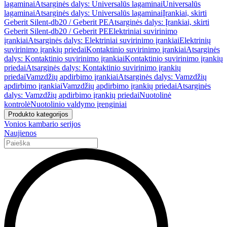
lagaminai
Atsarginės dalys: Universalūs lagaminai
Universalūs
lagaminai
Atsarginės dalys: Universalūs lagaminai
Įrankiai, skirti
Geberit Silent-db20 / Geberit PE
Atsarginės dalys: Įrankiai, skirti
Geberit Silent-db20 / Geberit PE
Elektriniai suvirinimo
įrankiai
Atsarginės dalys: Elektriniai suvirinimo įrankiai
Elektrinių
suvirinimo įrankių priedai
Kontaktinio suvirinimo įrankiai
Atsarginės
dalys: Kontaktinio suvirinimo įrankiai
Kontaktinio suvirinimo įrankių
priedai
Atsarginės dalys: Kontaktinio suvirinimo įrankių
priedai
Vamzdžių apdirbimo įrankiai
Atsarginės dalys: Vamzdžių
apdirbimo įrankiai
Vamzdžių apdirbimo įrankių priedai
Atsarginės
dalys: Vamzdžių apdirbimo įrankių priedai
Nuotolinė
kontrolė
Nuotolinio valdymo įrenginiai
Produkto kategorijos
Vonios kambario serijos
Naujienos