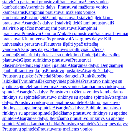
stalviršio pastatomi praustuvai
Praustuvai mažiems vonios
kambariams
Atsarginės dalys: Praustuvai mažiems vonios
kambariams
Kampiniai praustuvai mažiems vonios
kambariams
Pusiau įleidžiami praustuvai
Į stalviršį įleidžiami
praustuvai
Atsarginės dalys: Į stalviršį įleidžiami praustuvai
Iš
stalviršio apačios montuojami praustuvai
Kampiniai
praustuvai
Praustuvai Comfort
Vaikiški praustuvai
Praustuvai
Loviniai
praustuvai
Kiti universalūs praustuvai
Atsarginės dalys: Kiti
universalūs praustuvai
Plautuvės išpilti ypač užterštą
vandenį
Atsarginės dalys: Plautuvės išpilti ypač užterštą
vandenį
Sanitariniai prietaisai su nuleidimo funkcija
Universalios
plautuvės
Gipso surinkimo praustuvai
Praustuvai
klasėms
Priedai
Dengiamieji gaubtai
Atsarginės dalys: Dengiamieji
gaubtai
Praustuvų kojos
Praustuvų puskojės
Atsarginės dalys:
Praustuvų puskojės
Priedai
Sifono dangtelis
Rankšluosčių
laikikliai
Tvirtinimai
Dekoratyvinės plokštės
Praustuvo rinkinys su
apatine spintele
Praustuvo mažiems vonios kambariams rinkinys su
spintele
Atsarginės dalys: Praustuvo mažiems vonios kambariams
rinkinys su spintele
Praustuvo rinkinys su apatine spintele
Atsarginės
dalys: Praustuvo rinkinys su apatine spintele
Baldinio praustuvo
rinkinys su apatine spintele
Atsarginės dalys: Baldinio praustuvo
rinkinys su apatine spintele
Įleidžiamo praustuvo rinkinys su apatine
spintele
Atsarginės dalys: Įleidžiamo praustuvo rinkinys su apatine
spintele
Vonios kambario baldai
Praustuvų spintelės
Atsarginės dalys:
Praustuvų spintelės
Praustuvams mažiems vonios