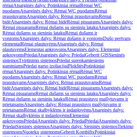
rėmai
Atsarginės dalys: Potinkiniai rėmai
Rėmai WC
puodams
Atsarginės dalys: Rėmai WC puodams
Rėmai
praustuvams
Atsarginės dalys: Rėmai praustuvams
Rėmai
bidė
Atsarginės dalys: Rėmai bidė
Rėmai pisuarams
Atsarginės dalys:
Rėmai pisuarams
Rėmai dušams su sieniniu lataku
Atsarginės dalys:
Rėmai dušams su sieniniu lataku
Rėmai dušams ir
vonioms
Atsarginės dalys: Rėmai dušams ir vonioms
Dušo pertvarų
elementai
Rėmai plautuvėms
Atsarginės dalys: Rėmai
plautuvėms
Elementai apkrovoms
Atsarginės dalys: Elementai
apkrovoms
Priedai
Atsarginės dalys: Priedai
Geberit GIS
Sieninės
sistemos
Tvirtinimo sistemos
Priedai surenkamiesiems
gaminiams
Priedai garso izoliacijai
Plokštės
Potinkiniai
rėmai
Atsarginės dalys: Potinkiniai rėmai
Rėmai WC
puodams
Atsarginės dalys: Rėmai WC puodams
Rėmai
praustuvams
Atsarginės dalys: Rėmai praustuvams
Rėmai
bidė
Atsarginės dalys: Rėmai bidė
Rėmai pisuarams
Atsarginės dalys:
Rėmai pisuarams
Rėmai dušams su sieniniu lataku
Atsarginės dalys:
Rėmai dušams su sieniniu lataku
Rėmai praustuvų maišytuvams ir
prietaisams
Atsarginės dalys: Rėmai praustuvų maišytuvams ir
prietaisams
Rėmai skalbyklėms ir indaplovėms
Atsarginės dalys:
Rėmai skalbyklėms ir indaplovėms
Elementai
apkrovoms
Priedai
Atsarginės dalys: Priedai
Priedai
Atsarginės dalys:
Priedai
Sieninės sistemos
Atsarginės dalys: Sieninės sistemos
Tiekimo
sistemoms
Nuotekų sistemoms
Geberit Kombifix
Potinkiniai