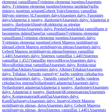
elementai vamzdžiams
Tvirtinimo elementai jungtims
Atsarginės
dalys: Tvirtinimo elementai jungtims
Sistemos tarpikliai
Varžtų
rinkinys jungėmis sujungti
Geberit Volex
Sistemos vamzdžiai,
šildymo sistemos SL
Fasoninės dalys
Atsarginės dalys: Fasoninės
dalys
Adapteriai ir jungtys, išardomieji
Atsarginės dalys: Adapteriai ir
jungtys, išardomieji
Jungtys
Kolektoriai su sriegine
jungtimi
Priedai
Atsarginės dalys: Priedai
Sandarikliai vamzdžiams ir
fasoninėms dalims
Dangčiai vamzdžiams
Tvirtinimo elementai
vamzdžiams
Tvirtinimo elementai jungtims
Atsarginės dalys:
Tvirtinimo elementai jungtims
Geberit Mapress nerūdijantysis
plienas
Geberit Mapress nerūdijantysis plienas
Atsarginės dalys:
Geberit Mapress nerūdijantysis plienas
Sistemos vamzdžiai
1.4401
Atsarginės dalys: Sistemos vamzdžiai 1.4401
Sistemos
vamzdžiai 1.4521
Vamzdžių įmovos
Movos
Atsarginės dalys:
Movos
Redukciniai vamzdžiai
Atsarginės dalys: Redukciniai
vamzdžiai
Alkūnės
Atsarginės dalys: Alkūnės
Trišakiai
Atsarginės
dalys: Trišakiai
„Vamzdis vamzdyje“ karšto vandens cirkuliacijos
sistema
Atsarginės dalys: „Vamzdis vamzdyje“ karšto vandens
cirkuliacijos sistema
Neišardomieji adapteriai
Atsarginės dalys:
Neišardomieji adapteriai
Adapteriai ir jungtys, išardomieji
Atsarginės
dalys: Adapteriai ir jungtys, išardomieji
Kompensatoriai
Atsarginės
dalys: Kompensatoriai
Kamščiai
Atsarginės dalys:
Kamščiai
Jungtys
Atsarginės dalys: Jungtys
Geberit Mapress
nerūdijantysis plienas, dujos
Atsarginės dalys: Geberit Mapress
nerūdijantysis plienas, dujos
Sistemos vamzdžiai 1.4401
Atsarginės