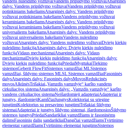
vandens nuleidimo vožtuvai
Vandens pripildymo vožtuvai
Atsarginės
dalys: Vandens pripildymo vožtuvai
Vandens pripildymo vožtuvai
potinkiniams bakeliams
Atsarginės dalys: Vandens pripildymo
vožtuvai potinkiniams bakeliams
Vandens pripildymo vožtuvai
keraminiams bakeliams
Atsarginės dalys: Vandens pripildymo
vožtuvai keraminiams bakeliams
Vandens pripildymo vožtuvai
universaliems bakeliams
Atsarginės dalys: Vandens pripildymo
vožtuvai universaliems bakeliams
Vandens nuleidimo
vožtuvai
Atsarginės dalys: Vandens nuleidimo vožtuvai
Dviejų kiekių
nuleidimo funkcija
Atsarginės dalys: Dviejų kiekių nuleidimo
funkcija
Vidaus mechanizmai
Atsarginės dalys: Vidaus
mechanizmai
Dviejų kiekių nuleidimo funkcija
Atsarginės dalys:
Dviejų kiekių nuleidimo funkcija
Priedai
Mygtukai
Tiekimo
sistemos
Geberit FlowFit
Sistemos vamzdžiai ML
Sistemos
vamzdžiai, šildymo sistemos ML
SL Sistemos vamzdžiai
Fasoninės
dalys
Atsarginės dalys: Fasoninės dalys
Movos
Redukcinės
movos
Alkūnės
Trišakiai
„Vamzdis vamzdyje“ karšto vandens
cirkuliacijos sistema
Atsarginės dalys: „Vamzdis vamzdyje“ karšto
vandens cirkuliacijos sistema
Neišardomieji adapteriai
Adapteriai ir
jungtys, išardomieji
Kamščiai
Jungtys
Kolektoriai su sriegine
jungtimi
Kolektorius su presavimo jungtimi
Trišakiai šildymo
sistemai
Adapteriai ir jungtys šildymo sistemai, išardomosios
Šildymo
sistemos jungtys
Priedai
Sandarikliai vamzdžiams ir fasoninėms
dalims
Fasoninių dalių sandarikliai
Dangčiai vamzdžiams
Tvirtinimo
elementai vamzdžiams
Tvirtinimo elementai jungtims
Sistemos