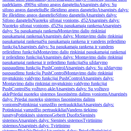
padėklams, d90
Su sifono angos dangteliu
Atsarginės dalys: Su
sifono angos dangteliu
Be išleidimo angos dangtelio
Atsarginės dalys:
Be išleidimo angos dangtelio
Sifono dangtelis
Atsarginės dalys:
Sifono dangtelis
Nuotekų sifonai vonioms, d52
Atsarginės dalys:
Nuotekų sifonai vonioms, d52
Su pasukamąja rankena
Atsarginės
dalys: Su pasukamąja rankena
Montavimo dalių rinkiniai
pasukamajai rankenai
Atsarginės dalys: Montavimo dalių rinkiniai
pasukamajai rankenai
Su pasukamąja rankena ir vandens prileidimo
funkcija
Atsarginės dalys: Su pasukamąja rankena ir vandens
prileidimo funkcija
Montavimo dalių rinkiniai pasukamajai rankenai
ir prileidimo funkcijai
Atsarginės dalys: Montavimo dalių rinkiniai
pasukamajai rankenai ir prileidimo funkcijai
Su uždarymo
paspaudimu funkcija PushControl
Atsarginės dalys: Su uždarymo
paspaudimu funkcija PushControl
Montavimo dalių rinkiniai
mygtukinio valdymo funkcijai PushControl
Atsarginės dalys:
Montavimo dalių rinkiniai mygtukinio valdymo funkcijai
PushControl
Su vožtuvo akle
Atsarginės dalys: Su vožtuvo
akle
Priedai nuotekų sistemos fasoninėms dalims vonioms
Atsarginės
dalys: Priedai nuotekų sistemos fasoninėms dalims
vonioms
Potinkiniai vamzdžio pertraukikliai
Atsarginės dalys:
Potinkiniai vamzdžio pertraukikliai
Vandens tiekimo
jungtys
Potinkinės sistemos
Geberit Duofix
Sieninės
sistemos
Atsarginės dalys: Sieninės sistemos
Tvirtinimo
sistemos
Atsarginės dalys: Tvirtinimo
sistemos
Plokštės
Priedai
Atsarginės dalys: Priedai
Potinkiniai