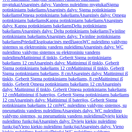
mygtukai
Atsarginės dalys: Vandens nuleidimo mygtukai
Sigma
potinkiniams bakeliams
Atsarginės dalys: Sigma potinkiniams
bakeliams
Omega potinkiniams bakeliams
Atsarginės dalys: Omega
potinkiniams bakeliams
Kappa potinkiniams bakeliams
Atsarginės
dalys: Kappa potinkiniams bakeliams
Delta potinkiniams
bakeliams
Atsarginės dalys: Delta potinkiniams bakeliams
Twinline
potinkiniams bakeliams
Atsarginės dalys: Twinline potinkiniams
bakeliams
Priedai
Eksploatacinės medžiagos
WC nuleidimo valdymo
sistemos su elektroniniu vandens nuleidimu
Atsarginės dalys: WC
nuleidimo valdymo sistemos su elektroniniu vandens
nuleidimu
Maitinimui iš tinklo, Geberit Sigma potinkiniams
bakeliams 12 cm
Atsarginės dalys: Maitinimui iš tinklo, Geberit
Sigma potinkiniams bakeliams 12 cm
Maitinimui iš tinklo, Geberit
Sigma potinkiniams bakeliams, 8 cm
Atsarginės dalys: Maitinimui iš
tinklo, Geberit Sigma potinkiniams bakeliams, 8 cm
Maitinimui iš
tinklo, Geberit Omega potinkiniams bakeliams 12 cm
Atsarginės
dalys: Maitinimui iš tinklo, Geberit Omega potinkiniams bakeliams
12 cm
Maitinimui iš baterijos, Geberit Sigma potinkiniams bakeliams
12 cm
Atsarginės dalys: Maitinimui iš baterijos, Geberit Sigma
potinkiniams bakeliams 12 cm
WC nuleidimo valdymo sistemos, su
pneumatiniu vandens nuleidimu
Atsarginės dalys: WC nuleidimo
valdymo sistemos, su pneumatiniu vandens nuleidimu
Dviejų kiekių
nuleidimo funkcijai
Atsarginės dalys: Dviejų kiekių nuleidimo
funkcijai
Vieno kiekio nuleidimo funkcijai
Atsarginės dalys: Vieno
kiekio nuleidimo funkcijai
Priedai WC nuleidimo valdymo