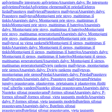
apšvietimu
Be integruoto apšvietimo
Atsarginės dalys: Be integruoto
apšvietimo
Priedai
Apšvietimo elementai
Kiti priedai
Elektros
lizdai
Praustuvų maišytuvai
Praustuvų maišytuvai
Atsarginės dalys:
Praustuvų maišytuvai
Montuojami prie stovo, maitinimas iš
tinklo
Atsarginės dalys: Montuojami prie stovo, maitinimas iš
tinklo
Montuojami prie stovo, maitinimas iš baterijos
Atsarginės
dalys: Montuojami prie stovo, maitinimas iš baterijos
Montuojami
prie stovo, maitinamas generatoriumi
Atsarginės dalys: Montuojami
prie stovo, maitinamas generatoriumi
Montuojami prie stovo,
maišytuvai su viena rankenėle
Montuojami iš sienos, maitinimas iš
tinklo
Atsarginės dalys: Montuojami iš sienos, maitinimas iš
tinklo
Montuojami iš sienos, maitinimas iš baterijos
Atsarginės dalys:
Montuojami iš sienos, maitinimas iš baterijos
Montuojami iš sienos,
maitinamas generatoriumi
Atsarginės dalys: Montuojami iš sienos,
maitinamas generatoriumi
Dviejų rankenų maišytuvas, montuojamas
prie sienos
Atsarginės dalys: Dviejų rankenų maišytuvas,
montuojamas prie sienos
Priedai
Atsarginės dalys: Priedai
Praustuvų
maišytuvams
Atsarginės dalys: Praustuvų maišytuvams
Prietaisų
jungtys praustuvams, plautuvėms, prietaisams ir plautuvėms išpilti
ypač užterštą vandenį
Nuotekų sifonai praustuvams
Atsarginės dalys:
Nuotekų sifonai praustuvams
P-formos sifonai
Atsarginės dalys: P-
formos sifonai
P-formos sifonai, vietą taupantis modelis
Atsarginės
dalys: P-formos sifonai, vietą taupantis modelis
Butelinis sifonai
praustuvams
Atsarginės dalys: Butelinis sifonai
praustuvams
Buteliniai sifonai praustuvams, vietą taupantis