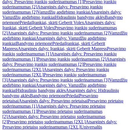
dalys: Presavimo įrankių suderinamumas [1]
Presavimo įrankių
suderinamumas [2]
Atsarginės dalys: Presavimo įrankių
suderinamumas [2]
Vamzdžių apdirbimo įrankiai
Atsarginės dalys:
Vamzdžių apdirbimo įrankiai
Hidraulinių bandymų aklės
Bandymo
priemonė
Priedai
Įrankiai, skirti Geberit Volex
Atsarginės dalys:
Įrankiai, skirti Geberit Volex
Presavimo įrankių suderinamumas
[2]
Atsarginės dalys: Presavimo įrankių suderinamumas [2]
Vamzdžių
apdirbimo įrankiai
Atsarginės dalys: Vamzdžių apdirbimo
įrankiai
Bandymo priemonė
Priedai
Įrankiai, skirti Geberit
Mapress
Atsarginės dalys: Įrankiai, skirti Geberit Mapress
Presavimo
įrankių suderinamumas [1]
Atsarginės dalys: Presavimo įrankių
suderinamumas [1]
Presavimo įrankių suderinamumas [2]
Atsarginės
dalys: Presavimo įrankių suderinamumas [2]
Presavimo įrankių
suderinamumas [2XL]
Atsarginės dalys: Presavimo įrankių
suderinamumas [2XL]
Presavimo įrankių suderinamumas
[3]
Atsarginės dalys: Presavimo įrankių suderinamumas [3]
Vamzdžių
apdirbimo įrankiai
Atsarginės dalys: Vamzdžių apdirbimo
įrankiai
Hidraulinių bandymų aklės
Atsarginės dalys: Hidraulinių
bandymų aklės
Bandymo priemonė
Priedai
Presavimo
prietaisai
Atsarginės dalys: Presavimo prietaisai
Presavimo prietaisų
suderinamumas [1]
Atsarginės dalys: Presavimo prietaisų
suderinamumas [1]
Presavimo prietaisų suderinamumas
[2]
Atsarginės dalys: Presavimo prietaisų suderinamumas
[2]
Presavimo prietaisų suderinamumas [2XL]
Atsarginės dalys:
Presavimo prietaisų suderinamumas [2XL]
Universalūs