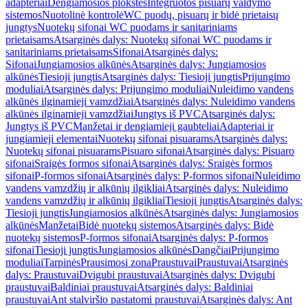
adapteriai
Dengiamosios plokštės
Integruotos pisuarų valdymo
sistemos
Nuotolinė kontrolė
WC puodų, pisuarų ir bidė prietaisų
jungtys
Nuotekų sifonai WC puodams ir sanitariniams
prietaisams
Atsarginės dalys: Nuotekų sifonai WC puodams ir
sanitariniams prietaisams
Sifonai
Atsarginės dalys:
Sifonai
Jungiamosios alkūnės
Atsarginės dalys: Jungiamosios
alkūnės
Tiesioji jungtis
Atsarginės dalys: Tiesioji jungtis
Prijungimo
moduliai
Atsarginės dalys: Prijungimo moduliai
Nuleidimo vandens
alkūnės ilginamieji vamzdžiai
Atsarginės dalys: Nuleidimo vandens
alkūnės ilginamieji vamzdžiai
Jungtys iš PVC
Atsarginės dalys:
Jungtys iš PVC
Manžetai ir dengiamieji gaubteliai
Adapteriai ir
jungiamieji elementai
Nuotekų sifonai pisuarams
Atsarginės dalys:
Nuotekų sifonai pisuarams
Pisuaro sifonai
Atsarginės dalys: Pisuaro
sifonai
Sraigės formos sifonai
Atsarginės dalys: Sraigės formos
sifonai
P-formos sifonai
Atsarginės dalys: P-formos sifonai
Nuleidimo
vandens vamzdžių ir alkūnių ilgikliai
Atsarginės dalys: Nuleidimo
vandens vamzdžių ir alkūnių ilgikliai
Tiesioji jungtis
Atsarginės dalys:
Tiesioji jungtis
Jungiamosios alkūnės
Atsarginės dalys: Jungiamosios
alkūnės
Manžetai
Bidė nuotekų sistemos
Atsarginės dalys: Bidė
nuotekų sistemos
P-formos sifonai
Atsarginės dalys: P-formos
sifonai
Tiesioji jungtis
Jungiamosios alkūnės
Dangčiai
Prijungimo
moduliai
Tarpinės
Prausimosi zona
Praustuvai
Praustuvai
Atsarginės
dalys: Praustuvai
Dvigubi praustuvai
Atsarginės dalys: Dvigubi
praustuvai
Baldiniai praustuvai
Atsarginės dalys: Baldiniai
praustuvai
Ant stalviršio pastatomi praustuvai
Atsarginės dalys: Ant