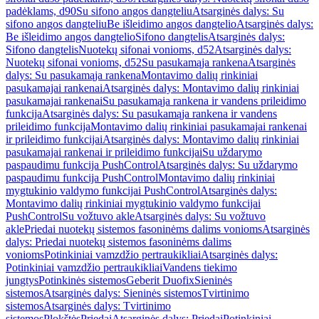
padėklams, d90
Su sifono angos dangteliu
Atsarginės dalys: Su
sifono angos dangteliu
Be išleidimo angos dangtelio
Atsarginės dalys:
Be išleidimo angos dangtelio
Sifono dangtelis
Atsarginės dalys:
Sifono dangtelis
Nuotekų sifonai vonioms, d52
Atsarginės dalys:
Nuotekų sifonai vonioms, d52
Su pasukamąja rankena
Atsarginės
dalys: Su pasukamąja rankena
Montavimo dalių rinkiniai
pasukamajai rankenai
Atsarginės dalys: Montavimo dalių rinkiniai
pasukamajai rankenai
Su pasukamąja rankena ir vandens prileidimo
funkcija
Atsarginės dalys: Su pasukamąja rankena ir vandens
prileidimo funkcija
Montavimo dalių rinkiniai pasukamajai rankenai
ir prileidimo funkcijai
Atsarginės dalys: Montavimo dalių rinkiniai
pasukamajai rankenai ir prileidimo funkcijai
Su uždarymo
paspaudimu funkcija PushControl
Atsarginės dalys: Su uždarymo
paspaudimu funkcija PushControl
Montavimo dalių rinkiniai
mygtukinio valdymo funkcijai PushControl
Atsarginės dalys:
Montavimo dalių rinkiniai mygtukinio valdymo funkcijai
PushControl
Su vožtuvo akle
Atsarginės dalys: Su vožtuvo
akle
Priedai nuotekų sistemos fasoninėms dalims vonioms
Atsarginės
dalys: Priedai nuotekų sistemos fasoninėms dalims
vonioms
Potinkiniai vamzdžio pertraukikliai
Atsarginės dalys:
Potinkiniai vamzdžio pertraukikliai
Vandens tiekimo
jungtys
Potinkinės sistemos
Geberit Duofix
Sieninės
sistemos
Atsarginės dalys: Sieninės sistemos
Tvirtinimo
sistemos
Atsarginės dalys: Tvirtinimo
sistemos
Plokštės
Priedai
Atsarginės dalys: Priedai
Potinkiniai