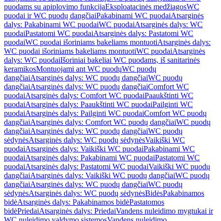
puodams su apiplovimo funkcija
Eksploatacinės medžiagos
WC
puodai ir WC puodų dangčiai
Pakabinami WC puodai
Atsarginės
dalys: Pakabinami WC puodai
WC puodai
Atsarginės dalys: WC
puodai
Pastatomi WC puodai
Atsarginės dalys: Pastatomi WC
puodai
WC puodai išoriniams bakeliams montuoti
Atsarginės dalys:
WC puodai išoriniams bakeliams montuoti
WC puodai
Atsarginės
dalys: WC puodai
Išoriniai bakeliai WC puodams, iš sanitarinės
keramikos
Montuojami ant WC puodų
WC puodų
dangčiai
Atsarginės dalys: WC puodų dangčiai
WC puodų
dangčiai
Atsarginės dalys: WC puodų dangčiai
Comfort WC
puodai
Atsarginės dalys: Comfort WC puodai
Paaukštinti WC
puodai
Atsarginės dalys: Paaukštinti WC puodai
Pailginti WC
puodai
Atsarginės dalys: Pailginti WC puodai
Comfort WC puodų
dangčiai
Atsarginės dalys: Comfort WC puodų dangčiai
WC puodų
dangčiai
Atsarginės dalys: WC puodų dangčiai
WC puodų
sėdynės
Atsarginės dalys: WC puodų sėdynės
Vaikiški WC
puodai
Atsarginės dalys: Vaikiški WC puodai
Pakabinami WC
puodai
Atsarginės dalys: Pakabinami WC puodai
Pastatomi WC
puodai
Atsarginės dalys: Pastatomi WC puodai
Vaikiški WC puodų
dangčiai
Atsarginės dalys: Vaikiški WC puodų dangčiai
WC puodų
dangčiai
Atsarginės dalys: WC puodų dangčiai
WC puodų
sėdynės
Atsarginės dalys: WC puodų sėdynės
Bidės
Pakabinamos
bidė
Atsarginės dalys: Pakabinamos bidė
Pastatomos
bidė
Priedai
Atsarginės dalys: Priedai
Vandens nuleidimo mygtukai ir
WC nuleidimo valdymo sistemos
Vandens nuleidimo