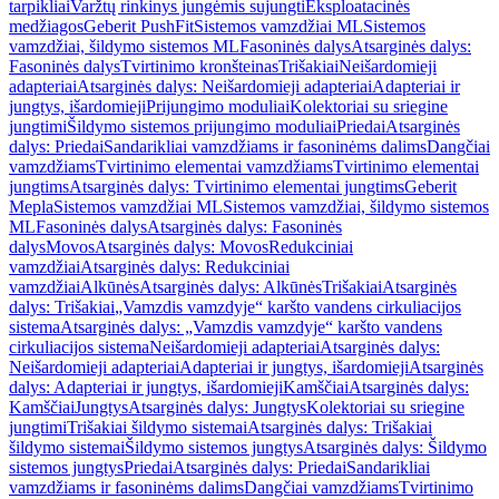
tarpikliai
Varžtų rinkinys jungėmis sujungti
Eksploatacinės
medžiagos
Geberit PushFit
Sistemos vamzdžiai ML
Sistemos
vamzdžiai, šildymo sistemos ML
Fasoninės dalys
Atsarginės dalys:
Fasoninės dalys
Tvirtinimo kronšteinas
Trišakiai
Neišardomieji
adapteriai
Atsarginės dalys: Neišardomieji adapteriai
Adapteriai ir
jungtys, išardomieji
Prijungimo moduliai
Kolektoriai su sriegine
jungtimi
Šildymo sistemos prijungimo moduliai
Priedai
Atsarginės
dalys: Priedai
Sandarikliai vamzdžiams ir fasoninėms dalims
Dangčiai
vamzdžiams
Tvirtinimo elementai vamzdžiams
Tvirtinimo elementai
jungtims
Atsarginės dalys: Tvirtinimo elementai jungtims
Geberit
Mepla
Sistemos vamzdžiai ML
Sistemos vamzdžiai, šildymo sistemos
ML
Fasoninės dalys
Atsarginės dalys: Fasoninės
dalys
Movos
Atsarginės dalys: Movos
Redukciniai
vamzdžiai
Atsarginės dalys: Redukciniai
vamzdžiai
Alkūnės
Atsarginės dalys: Alkūnės
Trišakiai
Atsarginės
dalys: Trišakiai
„Vamzdis vamzdyje“ karšto vandens cirkuliacijos
sistema
Atsarginės dalys: „Vamzdis vamzdyje“ karšto vandens
cirkuliacijos sistema
Neišardomieji adapteriai
Atsarginės dalys:
Neišardomieji adapteriai
Adapteriai ir jungtys, išardomieji
Atsarginės
dalys: Adapteriai ir jungtys, išardomieji
Kamščiai
Atsarginės dalys:
Kamščiai
Jungtys
Atsarginės dalys: Jungtys
Kolektoriai su sriegine
jungtimi
Trišakiai šildymo sistemai
Atsarginės dalys: Trišakiai
šildymo sistemai
Šildymo sistemos jungtys
Atsarginės dalys: Šildymo
sistemos jungtys
Priedai
Atsarginės dalys: Priedai
Sandarikliai
vamzdžiams ir fasoninėms dalims
Dangčiai vamzdžiams
Tvirtinimo