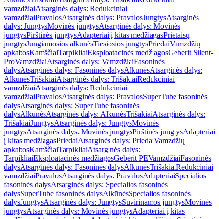
vamzdžiai
Atsarginės dalys: Redukciniai
vamzdžiai
Pravalos
Atsarginės dalys: Pravalos
Jungtys
Atsarginės
dalys: Jungtys
Movinės jungtys
Atsarginės dalys: Movinės
jungtys
Pirštinės jungtys
Adapteriai į kitas medžiagas
Prietaisų
jungtys
Jungiamosios alkūnės
Tiesiosios jungtys
Priedai
Vamzdžių
apkabos
Kamščiai
Tarpikliai
Eksploatacinės medžiagos
Geberit Silent-
Pro
Vamzdžiai
Atsarginės dalys: Vamzdžiai
Fasoninės
dalys
Atsarginės dalys: Fasoninės dalys
Alkūnės
Atsarginės dalys:
Alkūnės
Trišakiai
Atsarginės dalys: Trišakiai
Redukciniai
vamzdžiai
Atsarginės dalys: Redukciniai
vamzdžiai
Pravalos
Atsarginės dalys: Pravalos
SuperTube fasoninės
dalys
Atsarginės dalys: SuperTube fasoninės
dalys
Alkūnės
Atsarginės dalys: Alkūnės
Trišakiai
Atsarginės dalys:
Trišakiai
Jungtys
Atsarginės dalys: Jungtys
Movinės
jungtys
Atsarginės dalys: Movinės jungtys
Pirštinės jungtys
Adapteriai
į kitas medžiagas
Priedai
Atsarginės dalys: Priedai
Vamzdžių
apkabos
Kamščiai
Tarpikliai
Atsarginės dalys:
Tarpikliai
Eksploatacinės medžiagos
Geberit PE
Vamzdžiai
Fasoninės
dalys
Atsarginės dalys: Fasoninės dalys
Alkūnės
Trišakiai
Redukciniai
vamzdžiai
Pravalos
Atsarginės dalys: Pravalos
Adapteriai
Specialios
fasoninės dalys
Atsarginės dalys: Specialios fasoninės
dalys
SuperTube fasoninės dalys
Alkūnės
Specialios fasoninės
dalys
Jungtys
Atsarginės dalys: Jungtys
Suvirinamos jungtys
Movinės
jungtys
Atsarginės dalys: Movinės jungtys
Adapteriai į kitas