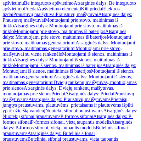
apšvietimu
Be integruoto apšvietimo
Atsarginės dalys: Be integruoto
apšvietimo
Priedai
Apšvietimo elementai
Kiti priedai
Elektros
lizdai
Praustuvų maišytuvai
Praustuvų maišytuvai
Atsarginės dalys:
Praustuvų maišytuvai
Montuojami prie stovo, maitinimas iš
tinklo
Atsarginės dalys: Montuojami prie stovo, maitinimas iš
tinklo
Montuojami prie stovo, maitinimas iš baterijos
Atsarginės
dalys: Montuojami prie stovo, maitinimas iš baterijos
Montuojami
prie stovo, maitinamas generatoriumi
Atsarginės dalys: Montuojami
prie stovo, maitinamas generatoriumi
Montuojami prie stovo,
maišytuvai su viena rankenėle
Montuojami iš sienos, maitinimas iš
tinklo
Atsarginės dalys: Montuojami iš sienos, maitinimas iš
tinklo
Montuojami iš sienos, maitinimas iš baterijos
Atsarginės dalys:
Montuojami iš sienos, maitinimas iš baterijos
Montuojami iš sienos,
maitinamas generatoriumi
Atsarginės dalys: Montuojami iš sienos,
maitinamas generatoriumi
Dviejų rankenų maišytuvas, montuojamas
prie sienos
Atsarginės dalys: Dviejų rankenų maišytuvas,
montuojamas prie sienos
Priedai
Atsarginės dalys: Priedai
Praustuvų
maišytuvams
Atsarginės dalys: Praustuvų maišytuvams
Prietaisų
jungtys praustuvams, plautuvėms, prietaisams ir plautuvėms išpilti
ypač užterštą vandenį
Nuotekų sifonai praustuvams
Atsarginės dalys:
Nuotekų sifonai praustuvams
P-formos sifonai
Atsarginės dalys: P-
formos sifonai
P-formos sifonai, vietą taupantis modelis
Atsarginės
dalys: P-formos sifonai, vietą taupantis modelis
Butelinis sifonai
praustuvams
Atsarginės dalys: Butelinis sifonai
praustuvams
Buteliniai sifonai praustuvams, vietą taupantis