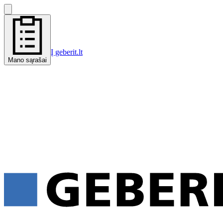
Į geberit.lt
Mano sąrašai