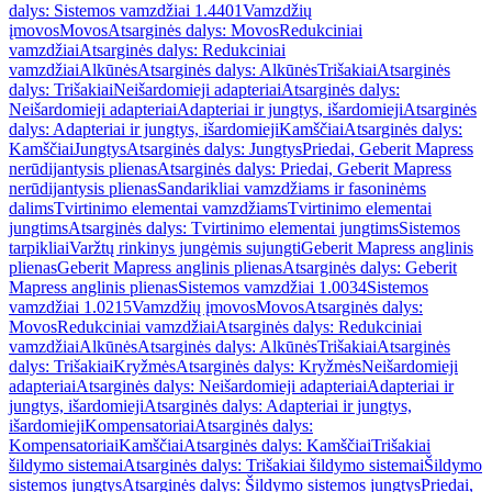
dalys: Sistemos vamzdžiai 1.4401
Vamzdžių
įmovos
Movos
Atsarginės dalys: Movos
Redukciniai
vamzdžiai
Atsarginės dalys: Redukciniai
vamzdžiai
Alkūnės
Atsarginės dalys: Alkūnės
Trišakiai
Atsarginės
dalys: Trišakiai
Neišardomieji adapteriai
Atsarginės dalys:
Neišardomieji adapteriai
Adapteriai ir jungtys, išardomieji
Atsarginės
dalys: Adapteriai ir jungtys, išardomieji
Kamščiai
Atsarginės dalys:
Kamščiai
Jungtys
Atsarginės dalys: Jungtys
Priedai, Geberit Mapress
nerūdijantysis plienas
Atsarginės dalys: Priedai, Geberit Mapress
nerūdijantysis plienas
Sandarikliai vamzdžiams ir fasoninėms
dalims
Tvirtinimo elementai vamzdžiams
Tvirtinimo elementai
jungtims
Atsarginės dalys: Tvirtinimo elementai jungtims
Sistemos
tarpikliai
Varžtų rinkinys jungėmis sujungti
Geberit Mapress anglinis
plienas
Geberit Mapress anglinis plienas
Atsarginės dalys: Geberit
Mapress anglinis plienas
Sistemos vamzdžiai 1.0034
Sistemos
vamzdžiai 1.0215
Vamzdžių įmovos
Movos
Atsarginės dalys:
Movos
Redukciniai vamzdžiai
Atsarginės dalys: Redukciniai
vamzdžiai
Alkūnės
Atsarginės dalys: Alkūnės
Trišakiai
Atsarginės
dalys: Trišakiai
Kryžmės
Atsarginės dalys: Kryžmės
Neišardomieji
adapteriai
Atsarginės dalys: Neišardomieji adapteriai
Adapteriai ir
jungtys, išardomieji
Atsarginės dalys: Adapteriai ir jungtys,
išardomieji
Kompensatoriai
Atsarginės dalys:
Kompensatoriai
Kamščiai
Atsarginės dalys: Kamščiai
Trišakiai
šildymo sistemai
Atsarginės dalys: Trišakiai šildymo sistemai
Šildymo
sistemos jungtys
Atsarginės dalys: Šildymo sistemos jungtys
Priedai,