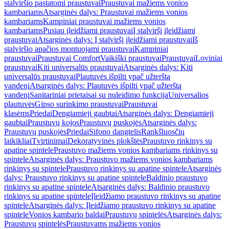
stalviršio pastatomi praustuvai
Praustuvai mažiems vonios
kambariams
Atsarginės dalys: Praustuvai mažiems vonios
kambariams
Kampiniai praustuvai mažiems vonios
kambariams
Pusiau įleidžiami praustuvai
Į stalviršį įleidžiami
praustuvai
Atsarginės dalys: Į stalviršį įleidžiami praustuvai
Iš
stalviršio apačios montuojami praustuvai
Kampiniai
praustuvai
Praustuvai Comfort
Vaikiški praustuvai
Praustuvai
Loviniai
praustuvai
Kiti universalūs praustuvai
Atsarginės dalys: Kiti
universalūs praustuvai
Plautuvės išpilti ypač užterštą
vandenį
Atsarginės dalys: Plautuvės išpilti ypač užterštą
vandenį
Sanitariniai prietaisai su nuleidimo funkcija
Universalios
plautuvės
Gipso surinkimo praustuvai
Praustuvai
klasėms
Priedai
Dengiamieji gaubtai
Atsarginės dalys: Dengiamieji
gaubtai
Praustuvų kojos
Praustuvų puskojės
Atsarginės dalys:
Praustuvų puskojės
Priedai
Sifono dangtelis
Rankšluosčių
laikikliai
Tvirtinimai
Dekoratyvinės plokštės
Praustuvo rinkinys su
apatine spintele
Praustuvo mažiems vonios kambariams rinkinys su
spintele
Atsarginės dalys: Praustuvo mažiems vonios kambariams
rinkinys su spintele
Praustuvo rinkinys su apatine spintele
Atsarginės
dalys: Praustuvo rinkinys su apatine spintele
Baldinio praustuvo
rinkinys su apatine spintele
Atsarginės dalys: Baldinio praustuvo
rinkinys su apatine spintele
Įleidžiamo praustuvo rinkinys su apatine
spintele
Atsarginės dalys: Įleidžiamo praustuvo rinkinys su apatine
spintele
Vonios kambario baldai
Praustuvų spintelės
Atsarginės dalys:
Praustuvų spintelės
Praustuvams mažiems vonios