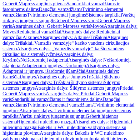
Geberit Mapress anglinis plienas
Sandarikliai vamzdžiams ir
fasoninėms dalims
Dangčiai vamzdžiams
Tvirtinimo elementai
vamzdžiams
Tvirtinimo elementai jungtims
Sistemos tarpikliai
Varžtų
rinkinys jungėmis sujungti
Geberit Mapress varis
Geberit Mapress
varis
Atsarginės dalys: Geberit Mapress varis
Movos
Atsarginės dalys:
Movos
Redukciniai vamzdžiai
Atsarginės dalys: Redukciniai
vamzdžiai
Alkūnės
Atsarginės dalys: Alkūnės
Trišakiai
Atsarginės
dalys: Trišakiai
„Vamzdis vamzdyje“ karšto vandens cirkuliacijos
sistema
Atsarginės dalys: „Vamzdis vamzdyje“ karšto vandens
cirkuliacijos sistema
Kryžmės
Atsarginės dalys:
Kryžmės
Neišardomieji adapteriai
Atsarginės dalys: Neišardomieji
adapteriai
Adapteriai ir jungtys, išardomieji
Atsarginės dalys:
Adapteriai ir jungtys, išardomieji
Kamščiai
Atsarginės dalys:
Kamščiai
Jungtys
Atsarginės dalys: Jungtys
Trišakiai šildymo
sistemai
Atsarginės dalys: Trišakiai šildymo sistemai
Šildymo
sistemos jungtys
Atsarginės dalys: Šildymo sistemos jungtys
Priedai
Geberit Mapress varis
Atsarginės dalys: Priedai Geberit Mapress
varis
Sandarikliai vamzdžiams ir fasoninėms dalims
Dangčiai
vamzdžiams
Tvirtinimo elementai vamzdžiams
Tvirtinimo elementai
jungtims
Atsarginės dalys: Tvirtinimo elementai jungtims
Sistemos
tarpikliai
Varžtų rinkinys jungėmis sujungti
Geberit higienos
sistema
Higieniniai nuleidimo mazgai
Atsarginės dalys: Higieniniai
nuleidimo mazgai
Bakelis ir WC nuleidimo valdymo sistema su
higieniniu plovimu
Atsarginės dalys: Bakelis ir WC nuleidimo
valdymo sistema su higieniniu plovimu
Įmontuojamieji higienos