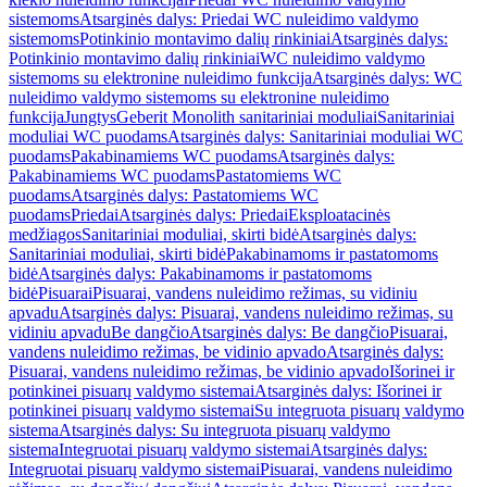
sistemoms
Atsarginės dalys: Priedai WC nuleidimo valdymo
sistemoms
Potinkinio montavimo dalių rinkiniai
Atsarginės dalys:
Potinkinio montavimo dalių rinkiniai
WC nuleidimo valdymo
sistemoms su elektronine nuleidimo funkcija
Atsarginės dalys: WC
nuleidimo valdymo sistemoms su elektronine nuleidimo
funkcija
Jungtys
Geberit Monolith sanitariniai moduliai
Sanitariniai
moduliai WC puodams
Atsarginės dalys: Sanitariniai moduliai WC
puodams
Pakabinamiems WC puodams
Atsarginės dalys:
Pakabinamiems WC puodams
Pastatomiems WC
puodams
Atsarginės dalys: Pastatomiems WC
puodams
Priedai
Atsarginės dalys: Priedai
Eksploatacinės
medžiagos
Sanitariniai moduliai, skirti bidė
Atsarginės dalys:
Sanitariniai moduliai, skirti bidė
Pakabinamoms ir pastatomoms
bidė
Atsarginės dalys: Pakabinamoms ir pastatomoms
bidė
Pisuarai
Pisuarai, vandens nuleidimo režimas, su vidiniu
apvadu
Atsarginės dalys: Pisuarai, vandens nuleidimo režimas, su
vidiniu apvadu
Be dangčio
Atsarginės dalys: Be dangčio
Pisuarai,
vandens nuleidimo režimas, be vidinio apvado
Atsarginės dalys:
Pisuarai, vandens nuleidimo režimas, be vidinio apvado
Išorinei ir
potinkinei pisuarų valdymo sistemai
Atsarginės dalys: Išorinei ir
potinkinei pisuarų valdymo sistemai
Su integruota pisuarų valdymo
sistema
Atsarginės dalys: Su integruota pisuarų valdymo
sistema
Integruotai pisuarų valdymo sistemai
Atsarginės dalys:
Integruotai pisuarų valdymo sistemai
Pisuarai, vandens nuleidimo