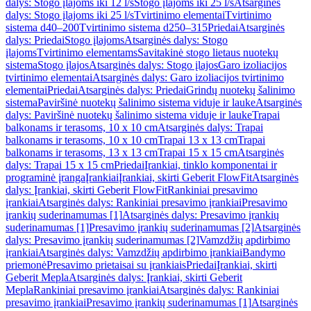
dalys: Stogo įlajoms iki 12 l/s
Stogo įlajoms iki 25 l/s
Atsarginės
dalys: Stogo įlajoms iki 25 l/s
Tvirtinimo elementai
Tvirtinimo
sistema d40–200
Tvirtinimo sistema d250–315
Priedai
Atsarginės
dalys: Priedai
Stogo įlajoms
Atsarginės dalys: Stogo
įlajoms
Tvirtinimo elementams
Savitakinė stogo lietaus nuotekų
sistema
Stogo įlajos
Atsarginės dalys: Stogo įlajos
Garo izoliacijos
tvirtinimo elementai
Atsarginės dalys: Garo izoliacijos tvirtinimo
elementai
Priedai
Atsarginės dalys: Priedai
Grindų nuotekų šalinimo
sistema
Paviršinė nuotekų šalinimo sistema viduje ir lauke
Atsarginės
dalys: Paviršinė nuotekų šalinimo sistema viduje ir lauke
Trapai
balkonams ir terasoms, 10 x 10 cm
Atsarginės dalys: Trapai
balkonams ir terasoms, 10 x 10 cm
Trapai 13 x 13 cm
Trapai
balkonams ir terasoms, 13 x 13 cm
Trapai 15 x 15 cm
Atsarginės
dalys: Trapai 15 x 15 cm
Priedai
Įrankiai, tinklo komponentai ir
programinė įranga
Įrankiai
Įrankiai, skirti Geberit FlowFit
Atsarginės
dalys: Įrankiai, skirti Geberit FlowFit
Rankiniai presavimo
įrankiai
Atsarginės dalys: Rankiniai presavimo įrankiai
Presavimo
įrankių suderinamumas [1]
Atsarginės dalys: Presavimo įrankių
suderinamumas [1]
Presavimo įrankių suderinamumas [2]
Atsarginės
dalys: Presavimo įrankių suderinamumas [2]
Vamzdžių apdirbimo
įrankiai
Atsarginės dalys: Vamzdžių apdirbimo įrankiai
Bandymo
priemonė
Presavimo prietaisai su įrankiais
Priedai
Įrankiai, skirti
Geberit Mepla
Atsarginės dalys: Įrankiai, skirti Geberit
Mepla
Rankiniai presavimo įrankiai
Atsarginės dalys: Rankiniai
presavimo įrankiai
Presavimo įrankių suderinamumas [1]
Atsarginės