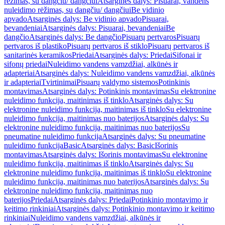
rėžimas, su dangčiu/ dangčiui
Atsarginės dalys: Pisuarai, vandens
nuleidimo rėžimas, su dangčiu/ dangčiui
Be vidinio
apvado
Atsarginės dalys: Be vidinio apvado
Pisuarai,
bevandeniai
Atsarginės dalys: Pisuarai, bevandeniai
Be
dangčio
Atsarginės dalys: Be dangčio
Pisuarų pertvaros
Pisuarų
pertvaros iš plastiko
Pisuarų pertvaros iš stiklo
Pisuarų pertvaros iš
sanitarinės keramikos
Priedai
Atsarginės dalys: Priedai
Sifonai ir
sifonų priedai
Nuleidimo vandens vamzdžiai, alkūnės ir
adapteriai
Atsarginės dalys: Nuleidimo vandens vamzdžiai, alkūnės
ir adapteriai
Tvirtinimai
Pisuarų valdymo sistemos
Potinkinis
montavimas
Atsarginės dalys: Potinkinis montavimas
Su elektronine
nuleidimo funkcija, maitinimas iš tinklo
Atsarginės dalys: Su
elektronine nuleidimo funkcija, maitinimas iš tinklo
Su elektronine
nuleidimo funkcija, maitinimas nuo baterijos
Atsarginės dalys: Su
elektronine nuleidimo funkcija, maitinimas nuo baterijos
Su
pneumatine nuleidimo funkcija
Atsarginės dalys: Su pneumatine
nuleidimo funkcija
Basic
Atsarginės dalys: Basic
Išorinis
montavimas
Atsarginės dalys: Išorinis montavimas
Su elektronine
nuleidimo funkcija, maitinimas iš tinklo
Atsarginės dalys: Su
elektronine nuleidimo funkcija, maitinimas iš tinklo
Su elektronine
nuleidimo funkcija, maitinimas nuo baterijos
Atsarginės dalys: Su
elektronine nuleidimo funkcija, maitinimas nuo
baterijos
Priedai
Atsarginės dalys: Priedai
Potinkinio montavimo ir
keitimo rinkiniai
Atsarginės dalys: Potinkinio montavimo ir keitimo
rinkiniai
Nuleidimo vandens vamzdžiai, alkūnės ir