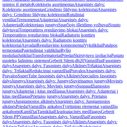
spintos iš metalo
Kolektorių asortimentas
Atsarginės dalys:
Kolektorių asortimentas
Grindinio šildymo kolektoriai
Atsarginės
dalys: Grindinio šildymo kolektoriai
Rutuliniai
ventiliai
Termometrai
Adapteriai
Atsarginės dalys:
Adapteriai
Kolektoriaus jungtys
Sparčiojo išleidimo vožtuvai
Srauto
dalytuvai
Temperatūros reguliavimo blokai
Atsarginės dalys:
Temperatūros reguliavimo blokai
Radiatorių kontūrų
kolektoriai
Atsarginės dalys: Radiatorių kontūrų
kolektoriai
Apvadai
Reguliavimo komponentai
Vykdikliai
Patalpos
termostatai
Pagrindiniai valdikliai
Ryšio
moduliai
Jutikliai
Transformatoriai
Priedai
Skirstytuvo izoliacija
Pastato
nuotekų šalinimo sistemos
Geberit Silent-db20
Vamzdžiai
Fasoninės
dalys
Atsarginės dalys: Fasoninės dalys
Alkūnės
Trišakiai
Atsarginės
dalys: Trišakiai
Redukciniai vamzdžiai
Pravalos
Atsarginės dalys:
Pravalos
SuperTube fasoninės dalys
Alkūnės
Specialios fasoninės
dalys
Jungtys
Atsarginės dalys: Jungtys
Suvirinamos jungtys
Movinės
jungtys
Atsarginės dalys: Movinės jungtys
Suspaudžiamosios
jungtys
Adapteriai į kitas medžiagas
Atsarginės dalys: Adapteriai į
kitas medžiagas
Prietaisų jungtys
Atsarginės dalys: Prietaisų
jungtys
Jungiamosios alkūnės
Atsarginės dalys: Jungiamosios
alkūnės
Priedai
Vamzdžių apkabos
Tvirtinimo elementai vamzdžių
apkaboms
Kamščiai
Tarpikliai
Eksploatacinės medžiagos
Geberit
Silent-PP
Vamzdžiai
Atsarginės dalys: Vamzdžiai
Fasoninės
dalys
Atsarginės dalys: Fasoninės dalys
Alkūnės
Atsarginės dalys:
Alkūnės
Trišakiai
Atsarginės dalys: Trišakiai
Redukciniai