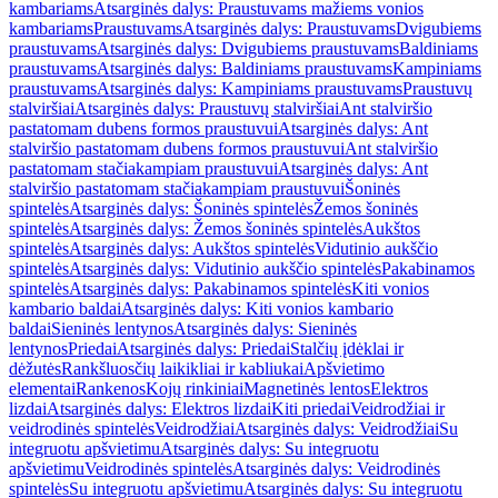
kambariams
Atsarginės dalys: Praustuvams mažiems vonios
kambariams
Praustuvams
Atsarginės dalys: Praustuvams
Dvigubiems
praustuvams
Atsarginės dalys: Dvigubiems praustuvams
Baldiniams
praustuvams
Atsarginės dalys: Baldiniams praustuvams
Kampiniams
praustuvams
Atsarginės dalys: Kampiniams praustuvams
Praustuvų
stalviršiai
Atsarginės dalys: Praustuvų stalviršiai
Ant stalviršio
pastatomam dubens formos praustuvui
Atsarginės dalys: Ant
stalviršio pastatomam dubens formos praustuvui
Ant stalviršio
pastatomam stačiakampiam praustuvui
Atsarginės dalys: Ant
stalviršio pastatomam stačiakampiam praustuvui
Šoninės
spintelės
Atsarginės dalys: Šoninės spintelės
Žemos šoninės
spintelės
Atsarginės dalys: Žemos šoninės spintelės
Aukštos
spintelės
Atsarginės dalys: Aukštos spintelės
Vidutinio aukščio
spintelės
Atsarginės dalys: Vidutinio aukščio spintelės
Pakabinamos
spintelės
Atsarginės dalys: Pakabinamos spintelės
Kiti vonios
kambario baldai
Atsarginės dalys: Kiti vonios kambario
baldai
Sieninės lentynos
Atsarginės dalys: Sieninės
lentynos
Priedai
Atsarginės dalys: Priedai
Stalčių įdėklai ir
dėžutės
Rankšluosčių laikikliai ir kabliukai
Apšvietimo
elementai
Rankenos
Kojų rinkiniai
Magnetinės lentos
Elektros
lizdai
Atsarginės dalys: Elektros lizdai
Kiti priedai
Veidrodžiai ir
veidrodinės spintelės
Veidrodžiai
Atsarginės dalys: Veidrodžiai
Su
integruotu apšvietimu
Atsarginės dalys: Su integruotu
apšvietimu
Veidrodinės spintelės
Atsarginės dalys: Veidrodinės
spintelės
Su integruotu apšvietimu
Atsarginės dalys: Su integruotu