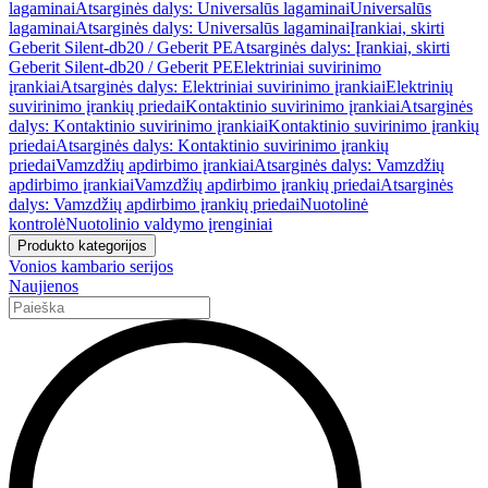
lagaminai
Atsarginės dalys: Universalūs lagaminai
Universalūs
lagaminai
Atsarginės dalys: Universalūs lagaminai
Įrankiai, skirti
Geberit Silent-db20 / Geberit PE
Atsarginės dalys: Įrankiai, skirti
Geberit Silent-db20 / Geberit PE
Elektriniai suvirinimo
įrankiai
Atsarginės dalys: Elektriniai suvirinimo įrankiai
Elektrinių
suvirinimo įrankių priedai
Kontaktinio suvirinimo įrankiai
Atsarginės
dalys: Kontaktinio suvirinimo įrankiai
Kontaktinio suvirinimo įrankių
priedai
Atsarginės dalys: Kontaktinio suvirinimo įrankių
priedai
Vamzdžių apdirbimo įrankiai
Atsarginės dalys: Vamzdžių
apdirbimo įrankiai
Vamzdžių apdirbimo įrankių priedai
Atsarginės
dalys: Vamzdžių apdirbimo įrankių priedai
Nuotolinė
kontrolė
Nuotolinio valdymo įrenginiai
Produkto kategorijos
Vonios kambario serijos
Naujienos