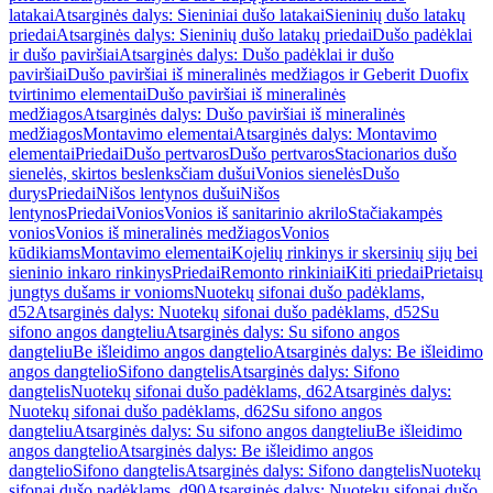
latakai
Atsarginės dalys: Sieniniai dušo latakai
Sieninių dušo latakų
priedai
Atsarginės dalys: Sieninių dušo latakų priedai
Dušo padėklai
ir dušo paviršiai
Atsarginės dalys: Dušo padėklai ir dušo
paviršiai
Dušo paviršiai iš mineralinės medžiagos ir Geberit Duofix
tvirtinimo elementai
Dušo paviršiai iš mineralinės
medžiagos
Atsarginės dalys: Dušo paviršiai iš mineralinės
medžiagos
Montavimo elementai
Atsarginės dalys: Montavimo
elementai
Priedai
Dušo pertvaros
Dušo pertvaros
Stacionarios dušo
sienelės, skirtos beslenksčiam dušui
Vonios sienelės
Dušo
durys
Priedai
Nišos lentynos dušui
Nišos
lentynos
Priedai
Vonios
Vonios iš sanitarinio akrilo
Stačiakampės
vonios
Vonios iš mineralinės medžiagos
Vonios
kūdikiams
Montavimo elementai
Kojelių rinkinys ir skersinių sijų bei
sieninio inkaro rinkinys
Priedai
Remonto rinkiniai
Kiti priedai
Prietaisų
jungtys dušams ir vonioms
Nuotekų sifonai dušo padėklams,
d52
Atsarginės dalys: Nuotekų sifonai dušo padėklams, d52
Su
sifono angos dangteliu
Atsarginės dalys: Su sifono angos
dangteliu
Be išleidimo angos dangtelio
Atsarginės dalys: Be išleidimo
angos dangtelio
Sifono dangtelis
Atsarginės dalys: Sifono
dangtelis
Nuotekų sifonai dušo padėklams, d62
Atsarginės dalys:
Nuotekų sifonai dušo padėklams, d62
Su sifono angos
dangteliu
Atsarginės dalys: Su sifono angos dangteliu
Be išleidimo
angos dangtelio
Atsarginės dalys: Be išleidimo angos
dangtelio
Sifono dangtelis
Atsarginės dalys: Sifono dangtelis
Nuotekų
sifonai dušo padėklams, d90
Atsarginės dalys: Nuotekų sifonai dušo