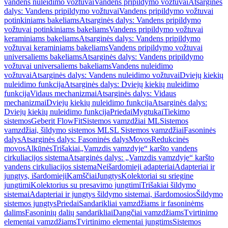
vandens nuleidimo vožtuvai
Vandens pripildymo vožtuvai
Atsarginės
dalys: Vandens pripildymo vožtuvai
Vandens pripildymo vožtuvai
potinkiniams bakeliams
Atsarginės dalys: Vandens pripildymo
vožtuvai potinkiniams bakeliams
Vandens pripildymo vožtuvai
keraminiams bakeliams
Atsarginės dalys: Vandens pripildymo
vožtuvai keraminiams bakeliams
Vandens pripildymo vožtuvai
universaliems bakeliams
Atsarginės dalys: Vandens pripildymo
vožtuvai universaliems bakeliams
Vandens nuleidimo
vožtuvai
Atsarginės dalys: Vandens nuleidimo vožtuvai
Dviejų kiekių
nuleidimo funkcija
Atsarginės dalys: Dviejų kiekių nuleidimo
funkcija
Vidaus mechanizmai
Atsarginės dalys: Vidaus
mechanizmai
Dviejų kiekių nuleidimo funkcija
Atsarginės dalys:
Dviejų kiekių nuleidimo funkcija
Priedai
Mygtukai
Tiekimo
sistemos
Geberit FlowFit
Sistemos vamzdžiai ML
Sistemos
vamzdžiai, šildymo sistemos ML
SL Sistemos vamzdžiai
Fasoninės
dalys
Atsarginės dalys: Fasoninės dalys
Movos
Redukcinės
movos
Alkūnės
Trišakiai
„Vamzdis vamzdyje“ karšto vandens
cirkuliacijos sistema
Atsarginės dalys: „Vamzdis vamzdyje“ karšto
vandens cirkuliacijos sistema
Neišardomieji adapteriai
Adapteriai ir
jungtys, išardomieji
Kamščiai
Jungtys
Kolektoriai su sriegine
jungtimi
Kolektorius su presavimo jungtimi
Trišakiai šildymo
sistemai
Adapteriai ir jungtys šildymo sistemai, išardomosios
Šildymo
sistemos jungtys
Priedai
Sandarikliai vamzdžiams ir fasoninėms
dalims
Fasoninių dalių sandarikliai
Dangčiai vamzdžiams
Tvirtinimo
elementai vamzdžiams
Tvirtinimo elementai jungtims
Sistemos