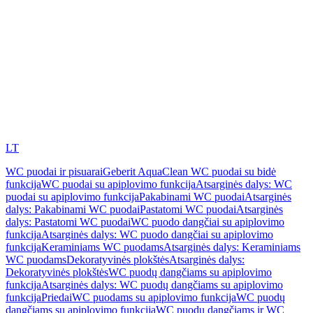
LT
WC puodai ir pisuarai
Geberit AquaClean WC puodai su bidė
funkcija
WC puodai su apiplovimo funkcija
Atsarginės dalys: WC
puodai su apiplovimo funkcija
Pakabinami WC puodai
Atsarginės
dalys: Pakabinami WC puodai
Pastatomi WC puodai
Atsarginės
dalys: Pastatomi WC puodai
WC puodo dangčiai su apiplovimo
funkcija
Atsarginės dalys: WC puodo dangčiai su apiplovimo
funkcija
Keraminiams WC puodams
Atsarginės dalys: Keraminiams
WC puodams
Dekoratyvinės plokštės
Atsarginės dalys:
Dekoratyvinės plokštės
WC puodų dangčiams su apiplovimo
funkcija
Atsarginės dalys: WC puodų dangčiams su apiplovimo
funkcija
Priedai
WC puodams su apiplovimo funkcija
WC puodų
dangčiams su apiplovimo funkcija
WC puodų dangčiams ir WC