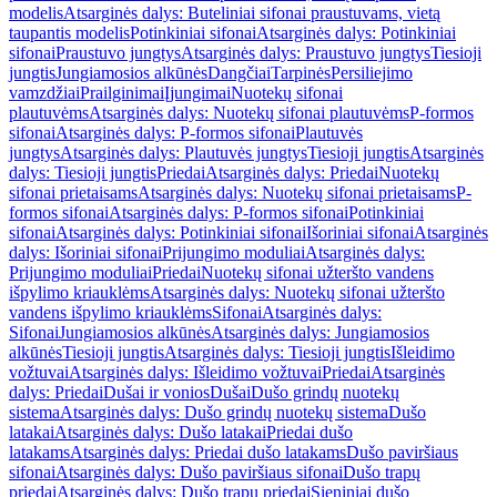
modelis
Atsarginės dalys: Buteliniai sifonai praustuvams, vietą
taupantis modelis
Potinkiniai sifonai
Atsarginės dalys: Potinkiniai
sifonai
Praustuvo jungtys
Atsarginės dalys: Praustuvo jungtys
Tiesioji
jungtis
Jungiamosios alkūnės
Dangčiai
Tarpinės
Persiliejimo
vamzdžiai
Prailginimai
Įjungimai
Nuotekų sifonai
plautuvėms
Atsarginės dalys: Nuotekų sifonai plautuvėms
P-formos
sifonai
Atsarginės dalys: P-formos sifonai
Plautuvės
jungtys
Atsarginės dalys: Plautuvės jungtys
Tiesioji jungtis
Atsarginės
dalys: Tiesioji jungtis
Priedai
Atsarginės dalys: Priedai
Nuotekų
sifonai prietaisams
Atsarginės dalys: Nuotekų sifonai prietaisams
P-
formos sifonai
Atsarginės dalys: P-formos sifonai
Potinkiniai
sifonai
Atsarginės dalys: Potinkiniai sifonai
Išoriniai sifonai
Atsarginės
dalys: Išoriniai sifonai
Prijungimo moduliai
Atsarginės dalys:
Prijungimo moduliai
Priedai
Nuotekų sifonai užteršto vandens
išpylimo kriauklėms
Atsarginės dalys: Nuotekų sifonai užteršto
vandens išpylimo kriauklėms
Sifonai
Atsarginės dalys:
Sifonai
Jungiamosios alkūnės
Atsarginės dalys: Jungiamosios
alkūnės
Tiesioji jungtis
Atsarginės dalys: Tiesioji jungtis
Išleidimo
vožtuvai
Atsarginės dalys: Išleidimo vožtuvai
Priedai
Atsarginės
dalys: Priedai
Dušai ir vonios
Dušai
Dušo grindų nuotekų
sistema
Atsarginės dalys: Dušo grindų nuotekų sistema
Dušo
latakai
Atsarginės dalys: Dušo latakai
Priedai dušo
latakams
Atsarginės dalys: Priedai dušo latakams
Dušo paviršiaus
sifonai
Atsarginės dalys: Dušo paviršiaus sifonai
Dušo trapų
priedai
Atsarginės dalys: Dušo trapų priedai
Sieniniai dušo