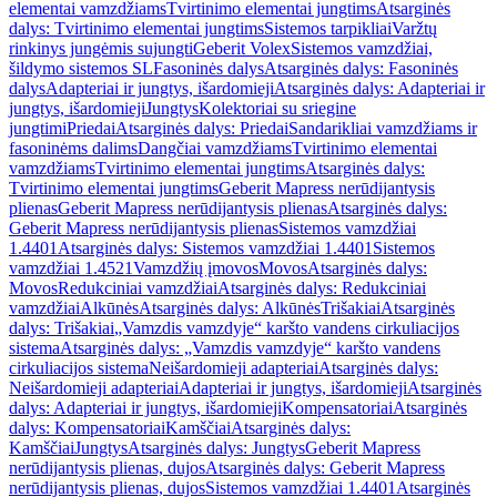
elementai vamzdžiams
Tvirtinimo elementai jungtims
Atsarginės
dalys: Tvirtinimo elementai jungtims
Sistemos tarpikliai
Varžtų
rinkinys jungėmis sujungti
Geberit Volex
Sistemos vamzdžiai,
šildymo sistemos SL
Fasoninės dalys
Atsarginės dalys: Fasoninės
dalys
Adapteriai ir jungtys, išardomieji
Atsarginės dalys: Adapteriai ir
jungtys, išardomieji
Jungtys
Kolektoriai su sriegine
jungtimi
Priedai
Atsarginės dalys: Priedai
Sandarikliai vamzdžiams ir
fasoninėms dalims
Dangčiai vamzdžiams
Tvirtinimo elementai
vamzdžiams
Tvirtinimo elementai jungtims
Atsarginės dalys:
Tvirtinimo elementai jungtims
Geberit Mapress nerūdijantysis
plienas
Geberit Mapress nerūdijantysis plienas
Atsarginės dalys:
Geberit Mapress nerūdijantysis plienas
Sistemos vamzdžiai
1.4401
Atsarginės dalys: Sistemos vamzdžiai 1.4401
Sistemos
vamzdžiai 1.4521
Vamzdžių įmovos
Movos
Atsarginės dalys:
Movos
Redukciniai vamzdžiai
Atsarginės dalys: Redukciniai
vamzdžiai
Alkūnės
Atsarginės dalys: Alkūnės
Trišakiai
Atsarginės
dalys: Trišakiai
„Vamzdis vamzdyje“ karšto vandens cirkuliacijos
sistema
Atsarginės dalys: „Vamzdis vamzdyje“ karšto vandens
cirkuliacijos sistema
Neišardomieji adapteriai
Atsarginės dalys:
Neišardomieji adapteriai
Adapteriai ir jungtys, išardomieji
Atsarginės
dalys: Adapteriai ir jungtys, išardomieji
Kompensatoriai
Atsarginės
dalys: Kompensatoriai
Kamščiai
Atsarginės dalys:
Kamščiai
Jungtys
Atsarginės dalys: Jungtys
Geberit Mapress
nerūdijantysis plienas, dujos
Atsarginės dalys: Geberit Mapress
nerūdijantysis plienas, dujos
Sistemos vamzdžiai 1.4401
Atsarginės