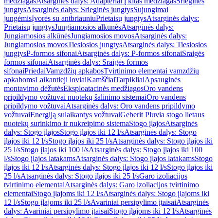
medžiagas
Atsarginės dalys: Adapteriai į kitas medžiagas
Srieginės
jungtys
Atsarginės dalys: Srieginės jungtys
Sujungimai
jungėmis
Įvorės su antbriauniu
Prietaisų jungtys
Atsarginės dalys:
Prietaisų jungtys
Jungiamosios alkūnės
Atsarginės dalys:
Jungiamosios alkūnės
Jungiamosios movos
Atsarginės dalys:
Jungiamosios movos
Tiesiosios jungtys
Atsarginės dalys: Tiesiosios
jungtys
P-formos sifonai
Atsarginės dalys: P-formos sifonai
Sraigės
formos sifonai
Atsarginės dalys: Sraigės formos
sifonai
Priedai
Vamzdžių apkabos
Tvirtinimo elementai vamzdžių
apkaboms
Laikantieji loviai
Kamščiai
Tarpikliai
Apsauginės
montavimo dėžutės
Eksploatacinės medžiagos
Oro vandens
pripildymo vožtuvai nuotekų šalinimo sistemai
Oro vandens
pripildymo vožtuvai
Atsarginės dalys: Oro vandens pripildymo
vožtuvai
Energiją sulaikantys vožtuvai
Geberit Pluvia stogo lietaus
nuotekų surinkimo ir nukreipimo sistema
Stogo įlajos
Atsarginės
dalys: Stogo įlajos
Stogo įlajos iki 12 l/s
Atsarginės dalys: Stogo
įlajos iki 12 l/s
Stogo įlajos iki 25 l/s
Atsarginės dalys: Stogo įlajos iki
25 l/s
Stogo įlajos iki 100 l/s
Atsarginės dalys: Stogo įlajos iki 100
l/s
Stogo įlajos latakams
Atsarginės dalys: Stogo įlajos latakams
Stogo
įlajos iki 12 l/s
Atsarginės dalys: Stogo įlajos iki 12 l/s
Stogo įlajos iki
25 l/s
Atsarginės dalys: Stogo įlajos iki 25 l/s
Garo izoliacijos
tvirtinimo elementai
Atsarginės dalys: Garo izoliacijos tvirtinimo
elementai
Stogo įlajoms iki 12 l/s
Atsarginės dalys: Stogo įlajoms iki
12 l/s
Stogo įlajoms iki 25 l/s
Avariniai persipylimo įtaisai
Atsarginės
dalys: Avariniai persipylimo įtaisai
Stogo įlajoms iki 12 l/s
Atsarginės