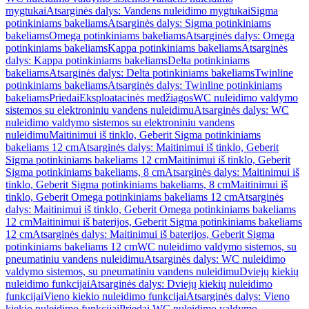
mygtukai
Atsarginės dalys: Vandens nuleidimo mygtukai
Sigma
potinkiniams bakeliams
Atsarginės dalys: Sigma potinkiniams
bakeliams
Omega potinkiniams bakeliams
Atsarginės dalys: Omega
potinkiniams bakeliams
Kappa potinkiniams bakeliams
Atsarginės
dalys: Kappa potinkiniams bakeliams
Delta potinkiniams
bakeliams
Atsarginės dalys: Delta potinkiniams bakeliams
Twinline
potinkiniams bakeliams
Atsarginės dalys: Twinline potinkiniams
bakeliams
Priedai
Eksploatacinės medžiagos
WC nuleidimo valdymo
sistemos su elektroniniu vandens nuleidimu
Atsarginės dalys: WC
nuleidimo valdymo sistemos su elektroniniu vandens
nuleidimu
Maitinimui iš tinklo, Geberit Sigma potinkiniams
bakeliams 12 cm
Atsarginės dalys: Maitinimui iš tinklo, Geberit
Sigma potinkiniams bakeliams 12 cm
Maitinimui iš tinklo, Geberit
Sigma potinkiniams bakeliams, 8 cm
Atsarginės dalys: Maitinimui iš
tinklo, Geberit Sigma potinkiniams bakeliams, 8 cm
Maitinimui iš
tinklo, Geberit Omega potinkiniams bakeliams 12 cm
Atsarginės
dalys: Maitinimui iš tinklo, Geberit Omega potinkiniams bakeliams
12 cm
Maitinimui iš baterijos, Geberit Sigma potinkiniams bakeliams
12 cm
Atsarginės dalys: Maitinimui iš baterijos, Geberit Sigma
potinkiniams bakeliams 12 cm
WC nuleidimo valdymo sistemos, su
pneumatiniu vandens nuleidimu
Atsarginės dalys: WC nuleidimo
valdymo sistemos, su pneumatiniu vandens nuleidimu
Dviejų kiekių
nuleidimo funkcijai
Atsarginės dalys: Dviejų kiekių nuleidimo
funkcijai
Vieno kiekio nuleidimo funkcijai
Atsarginės dalys: Vieno
kiekio nuleidimo funkcijai
Priedai WC nuleidimo valdymo