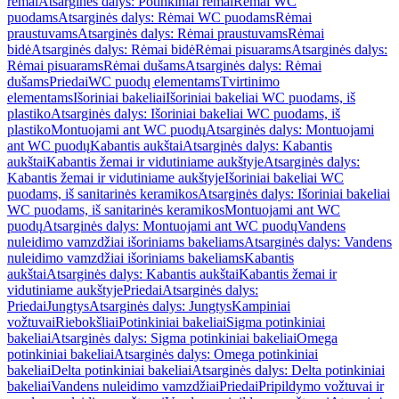
rėmai
Atsarginės dalys: Potinkiniai rėmai
Rėmai WC
puodams
Atsarginės dalys: Rėmai WC puodams
Rėmai
praustuvams
Atsarginės dalys: Rėmai praustuvams
Rėmai
bidė
Atsarginės dalys: Rėmai bidė
Rėmai pisuarams
Atsarginės dalys:
Rėmai pisuarams
Rėmai dušams
Atsarginės dalys: Rėmai
dušams
Priedai
WC puodų elementams
Tvirtinimo
elementams
Išoriniai bakeliai
Išoriniai bakeliai WC puodams, iš
plastiko
Atsarginės dalys: Išoriniai bakeliai WC puodams, iš
plastiko
Montuojami ant WC puodų
Atsarginės dalys: Montuojami
ant WC puodų
Kabantis aukštai
Atsarginės dalys: Kabantis
aukštai
Kabantis žemai ir vidutiniame aukštyje
Atsarginės dalys:
Kabantis žemai ir vidutiniame aukštyje
Išoriniai bakeliai WC
puodams, iš sanitarinės keramikos
Atsarginės dalys: Išoriniai bakeliai
WC puodams, iš sanitarinės keramikos
Montuojami ant WC
puodų
Atsarginės dalys: Montuojami ant WC puodų
Vandens
nuleidimo vamzdžiai išoriniams bakeliams
Atsarginės dalys: Vandens
nuleidimo vamzdžiai išoriniams bakeliams
Kabantis
aukštai
Atsarginės dalys: Kabantis aukštai
Kabantis žemai ir
vidutiniame aukštyje
Priedai
Atsarginės dalys:
Priedai
Jungtys
Atsarginės dalys: Jungtys
Kampiniai
vožtuvai
Riebokšliai
Potinkiniai bakeliai
Sigma potinkiniai
bakeliai
Atsarginės dalys: Sigma potinkiniai bakeliai
Omega
potinkiniai bakeliai
Atsarginės dalys: Omega potinkiniai
bakeliai
Delta potinkiniai bakeliai
Atsarginės dalys: Delta potinkiniai
bakeliai
Vandens nuleidimo vamzdžiai
Priedai
Pripildymo vožtuvai ir