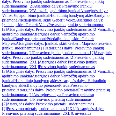
dalys: Presavimo įrankių suderinamumas [1]
Presavimo įrankių
suderinamumas [2]
Atsarginės dalys: Presavimo įrankių
suderinamumas [2]
Vamzdžių apdirbimo įrankiai
Atsarginės dalys:
Vamzdžių apdirbimo įrankiai
Hidraulinių bandymų aklės
Bandymo
priemonė
Priedai
Įrankiai, skirti Geberit Volex
Atsarginės dalys:
Įrankiai, skirti Geberit Volex
Presavimo įrankių suderinamumas
[2]
Atsarginės dalys: Presavimo įrankių suderinamumas [2]
Vamzdžių
apdirbimo įrankiai
Atsarginės dalys: Vamzdžių apdirbimo
įrankiai
Bandymo priemonė
Priedai
Įrankiai, skirti Geberit
Mapress
Atsarginės dalys: Įrankiai, skirti Geberit Mapress
Presavimo
įrankių suderinamumas [1]
Atsarginės dalys: Presavimo įrankių
suderinamumas [1]
Presavimo įrankių suderinamumas [2]
Atsarginės
dalys: Presavimo įrankių suderinamumas [2]
Presavimo įrankių
suderinamumas [2XL]
Atsarginės dalys: Presavimo įrankių
suderinamumas [2XL]
Presavimo įrankių suderinamumas
[3]
Atsarginės dalys: Presavimo įrankių suderinamumas [3]
Vamzdžių
apdirbimo įrankiai
Atsarginės dalys: Vamzdžių apdirbimo
įrankiai
Hidraulinių bandymų aklės
Atsarginės dalys: Hidraulinių
bandymų aklės
Bandymo priemonė
Priedai
Presavimo
prietaisai
Atsarginės dalys: Presavimo prietaisai
Presavimo prietaisų
suderinamumas [1]
Atsarginės dalys: Presavimo prietaisų
suderinamumas [1]
Presavimo prietaisų suderinamumas
[2]
Atsarginės dalys: Presavimo prietaisų suderinamumas
[2]
Presavimo prietaisų suderinamumas [2XL]
Atsarginės dalys:
Presavimo prietaisų suderinamumas [2XL]
Universalūs