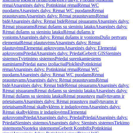
rėmai
Atsarginės dalys: Potinkiniai rėmai
Rėmai WC
puodams
Atsarginės dalys: Rėmai WC puodams
Rėmai
praustuvams
Atsarginės dalys: Rėmai praustuvams
Rėmai
bidė
Atsarginės dalys: Rėmai bidė
Rėmai pisuarams
Atsarginės dalys:
Rėmai pisuarams
Rėmai dušams su sieniniu lataku
Atsarginės dalys:
Rėmai dušams su sieniniu lataku
Rėmai dušams ir
vonioms
Atsarginės dalys: Rėmai dušams ir vonioms
Dušo pertvarų
elementai
Rėmai plautuvėms
Atsarginės dalys: Rėmai
plautuvėms
Elementai apkrovoms
Atsarginės dalys: Elementai
apkrovoms
Priedai
Atsarginės dalys: Priedai
Geberit GIS
Sieninės
sistemos
Tvirtinimo sistemos
Priedai surenkamiesiems
gaminiams
Priedai garso izoliacijai
Plokštės
Potinkiniai
rėmai
Atsarginės dalys: Potinkiniai rėmai
Rėmai WC
puodams
Atsarginės dalys: Rėmai WC puodams
Rėmai
praustuvams
Atsarginės dalys: Rėmai praustuvams
Rėmai
bidė
Atsarginės dalys: Rėmai bidė
Rėmai pisuarams
Atsarginės dalys:
Rėmai pisuarams
Rėmai dušams su sieniniu lataku
Atsarginės dalys:
Rėmai dušams su sieniniu lataku
Rėmai praustuvų maišytuvams ir
prietaisams
Atsarginės dalys: Rėmai praustuvų maišytuvams ir
prietaisams
Rėmai skalbyklėms ir indaplovėms
Atsarginės dalys:
Rėmai skalbyklėms ir indaplovėms
Elementai
apkrovoms
Priedai
Atsarginės dalys: Priedai
Priedai
Atsarginės dalys:
Priedai
Sieninės sistemos
Atsarginės dalys: Sieninės sistemos
Tiekimo
sistemoms
Nuotekų sistemoms
Geberit Kombifix
Potinkiniai