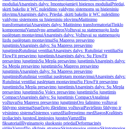
moduliai
Atsarginės dalys: Įmontuojamieji higienos moduliai
Priedai,
skirti bakelių ir WC nuleidimo valdymo sistemoms su higieniniu
plovimu
Atsarginės dalys: Priedai, skirti bakelių ir WC nuleidimo
valdymo sistemoms su higieniniu plovimu
Maitinimo
transformatoriai
Atsarginės dalys: Maitinimo transformatoriai
Tinklo
komponentai
Vamzdynų armatūros
Vožtuvai su statmenuoju lizdu
paslėptam montavimui
Atsarginės dalys: Vožtuvai su statmenuoju
lizdu paslėptam montavimui
Su Mapress presavimo
jungtimis
Atsarginės dalys: Su Mapress presavimo
jungtimis
Rutuliniai ventiliai
Atsarginės dalys: Rutuliniai ventiliai
Su
FlowFit presavimo jungtimis
Atsarginės dalys: Su FlowFit
presavimo jungtimis
Su Mepla presavimo jungtimis
Atsarginės dalys:
Su Mepla presavimo jungtimis
Su Mapress presavimo
jungtimis
Atsarginės dalys: Su Mapress presavimo
jungtimis
Rutuliniai ventiliai paslėptam montavimui
Atsarginės dalys:
Rutuliniai ventiliai paslėptam montavimui
Su FlowFit presavimo
jungtimis
Su Mepla presavimo jungtimis
Atsarginės dalys: Su Mepla
presavimo jungtimis
Su Volex presavimo jungtimis
Su jungtimis
Compact
Atsarginės dalys: Su jungtimis Compact
Atgaliniai
vožtuvai
Su Mapress presavimo jungtimis
Oro šalinimo vožtuvai
šildymo sistemai
Sparčiojo išleidimo vožtuvai
Paviršinio šildymo ir
vėsinimo sistema
Sistemos vamzdžiai
Įrengimo medžiagos
Kraštinės
izoliacinės juostos
Lipniosios juostos
Vamzdžių
fiksatoriai
Išlyginamojo sluoksnio priedai
Deformacinės
siūlės
Vamzdžio alkūnės atramos
Skirstomosios spintos
Skirstomosios