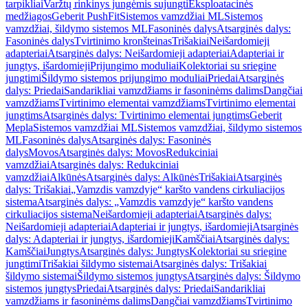
tarpikliai
Varžtų rinkinys jungėmis sujungti
Eksploatacinės
medžiagos
Geberit PushFit
Sistemos vamzdžiai ML
Sistemos
vamzdžiai, šildymo sistemos ML
Fasoninės dalys
Atsarginės dalys:
Fasoninės dalys
Tvirtinimo kronšteinas
Trišakiai
Neišardomieji
adapteriai
Atsarginės dalys: Neišardomieji adapteriai
Adapteriai ir
jungtys, išardomieji
Prijungimo moduliai
Kolektoriai su sriegine
jungtimi
Šildymo sistemos prijungimo moduliai
Priedai
Atsarginės
dalys: Priedai
Sandarikliai vamzdžiams ir fasoninėms dalims
Dangčiai
vamzdžiams
Tvirtinimo elementai vamzdžiams
Tvirtinimo elementai
jungtims
Atsarginės dalys: Tvirtinimo elementai jungtims
Geberit
Mepla
Sistemos vamzdžiai ML
Sistemos vamzdžiai, šildymo sistemos
ML
Fasoninės dalys
Atsarginės dalys: Fasoninės
dalys
Movos
Atsarginės dalys: Movos
Redukciniai
vamzdžiai
Atsarginės dalys: Redukciniai
vamzdžiai
Alkūnės
Atsarginės dalys: Alkūnės
Trišakiai
Atsarginės
dalys: Trišakiai
„Vamzdis vamzdyje“ karšto vandens cirkuliacijos
sistema
Atsarginės dalys: „Vamzdis vamzdyje“ karšto vandens
cirkuliacijos sistema
Neišardomieji adapteriai
Atsarginės dalys:
Neišardomieji adapteriai
Adapteriai ir jungtys, išardomieji
Atsarginės
dalys: Adapteriai ir jungtys, išardomieji
Kamščiai
Atsarginės dalys:
Kamščiai
Jungtys
Atsarginės dalys: Jungtys
Kolektoriai su sriegine
jungtimi
Trišakiai šildymo sistemai
Atsarginės dalys: Trišakiai
šildymo sistemai
Šildymo sistemos jungtys
Atsarginės dalys: Šildymo
sistemos jungtys
Priedai
Atsarginės dalys: Priedai
Sandarikliai
vamzdžiams ir fasoninėms dalims
Dangčiai vamzdžiams
Tvirtinimo