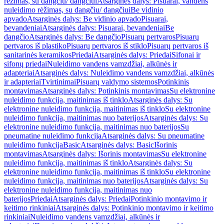
rėžimas, su dangčiu/ dangčiui
Atsarginės dalys: Pisuarai, vandens
nuleidimo rėžimas, su dangčiu/ dangčiui
Be vidinio
apvado
Atsarginės dalys: Be vidinio apvado
Pisuarai,
bevandeniai
Atsarginės dalys: Pisuarai, bevandeniai
Be
dangčio
Atsarginės dalys: Be dangčio
Pisuarų pertvaros
Pisuarų
pertvaros iš plastiko
Pisuarų pertvaros iš stiklo
Pisuarų pertvaros iš
sanitarinės keramikos
Priedai
Atsarginės dalys: Priedai
Sifonai ir
sifonų priedai
Nuleidimo vandens vamzdžiai, alkūnės ir
adapteriai
Atsarginės dalys: Nuleidimo vandens vamzdžiai, alkūnės
ir adapteriai
Tvirtinimai
Pisuarų valdymo sistemos
Potinkinis
montavimas
Atsarginės dalys: Potinkinis montavimas
Su elektronine
nuleidimo funkcija, maitinimas iš tinklo
Atsarginės dalys: Su
elektronine nuleidimo funkcija, maitinimas iš tinklo
Su elektronine
nuleidimo funkcija, maitinimas nuo baterijos
Atsarginės dalys: Su
elektronine nuleidimo funkcija, maitinimas nuo baterijos
Su
pneumatine nuleidimo funkcija
Atsarginės dalys: Su pneumatine
nuleidimo funkcija
Basic
Atsarginės dalys: Basic
Išorinis
montavimas
Atsarginės dalys: Išorinis montavimas
Su elektronine
nuleidimo funkcija, maitinimas iš tinklo
Atsarginės dalys: Su
elektronine nuleidimo funkcija, maitinimas iš tinklo
Su elektronine
nuleidimo funkcija, maitinimas nuo baterijos
Atsarginės dalys: Su
elektronine nuleidimo funkcija, maitinimas nuo
baterijos
Priedai
Atsarginės dalys: Priedai
Potinkinio montavimo ir
keitimo rinkiniai
Atsarginės dalys: Potinkinio montavimo ir keitimo
rinkiniai
Nuleidimo vandens vamzdžiai, alkūnės ir