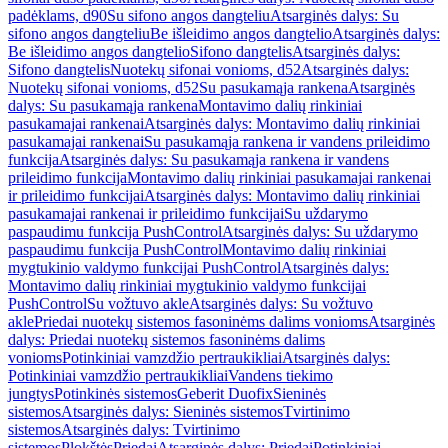
padėklams, d90
Su sifono angos dangteliu
Atsarginės dalys: Su
sifono angos dangteliu
Be išleidimo angos dangtelio
Atsarginės dalys:
Be išleidimo angos dangtelio
Sifono dangtelis
Atsarginės dalys:
Sifono dangtelis
Nuotekų sifonai vonioms, d52
Atsarginės dalys:
Nuotekų sifonai vonioms, d52
Su pasukamąja rankena
Atsarginės
dalys: Su pasukamąja rankena
Montavimo dalių rinkiniai
pasukamajai rankenai
Atsarginės dalys: Montavimo dalių rinkiniai
pasukamajai rankenai
Su pasukamąja rankena ir vandens prileidimo
funkcija
Atsarginės dalys: Su pasukamąja rankena ir vandens
prileidimo funkcija
Montavimo dalių rinkiniai pasukamajai rankenai
ir prileidimo funkcijai
Atsarginės dalys: Montavimo dalių rinkiniai
pasukamajai rankenai ir prileidimo funkcijai
Su uždarymo
paspaudimu funkcija PushControl
Atsarginės dalys: Su uždarymo
paspaudimu funkcija PushControl
Montavimo dalių rinkiniai
mygtukinio valdymo funkcijai PushControl
Atsarginės dalys:
Montavimo dalių rinkiniai mygtukinio valdymo funkcijai
PushControl
Su vožtuvo akle
Atsarginės dalys: Su vožtuvo
akle
Priedai nuotekų sistemos fasoninėms dalims vonioms
Atsarginės
dalys: Priedai nuotekų sistemos fasoninėms dalims
vonioms
Potinkiniai vamzdžio pertraukikliai
Atsarginės dalys:
Potinkiniai vamzdžio pertraukikliai
Vandens tiekimo
jungtys
Potinkinės sistemos
Geberit Duofix
Sieninės
sistemos
Atsarginės dalys: Sieninės sistemos
Tvirtinimo
sistemos
Atsarginės dalys: Tvirtinimo
sistemos
Plokštės
Priedai
Atsarginės dalys: Priedai
Potinkiniai