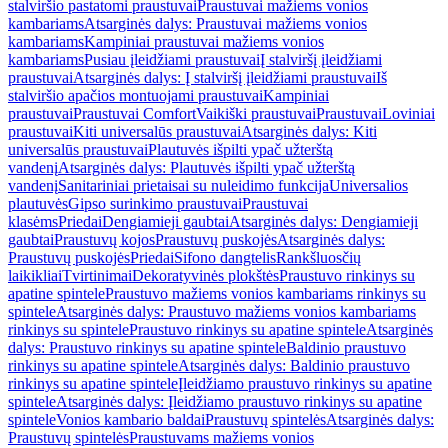
stalviršio pastatomi praustuvai
Praustuvai mažiems vonios
kambariams
Atsarginės dalys: Praustuvai mažiems vonios
kambariams
Kampiniai praustuvai mažiems vonios
kambariams
Pusiau įleidžiami praustuvai
Į stalviršį įleidžiami
praustuvai
Atsarginės dalys: Į stalviršį įleidžiami praustuvai
Iš
stalviršio apačios montuojami praustuvai
Kampiniai
praustuvai
Praustuvai Comfort
Vaikiški praustuvai
Praustuvai
Loviniai
praustuvai
Kiti universalūs praustuvai
Atsarginės dalys: Kiti
universalūs praustuvai
Plautuvės išpilti ypač užterštą
vandenį
Atsarginės dalys: Plautuvės išpilti ypač užterštą
vandenį
Sanitariniai prietaisai su nuleidimo funkcija
Universalios
plautuvės
Gipso surinkimo praustuvai
Praustuvai
klasėms
Priedai
Dengiamieji gaubtai
Atsarginės dalys: Dengiamieji
gaubtai
Praustuvų kojos
Praustuvų puskojės
Atsarginės dalys:
Praustuvų puskojės
Priedai
Sifono dangtelis
Rankšluosčių
laikikliai
Tvirtinimai
Dekoratyvinės plokštės
Praustuvo rinkinys su
apatine spintele
Praustuvo mažiems vonios kambariams rinkinys su
spintele
Atsarginės dalys: Praustuvo mažiems vonios kambariams
rinkinys su spintele
Praustuvo rinkinys su apatine spintele
Atsarginės
dalys: Praustuvo rinkinys su apatine spintele
Baldinio praustuvo
rinkinys su apatine spintele
Atsarginės dalys: Baldinio praustuvo
rinkinys su apatine spintele
Įleidžiamo praustuvo rinkinys su apatine
spintele
Atsarginės dalys: Įleidžiamo praustuvo rinkinys su apatine
spintele
Vonios kambario baldai
Praustuvų spintelės
Atsarginės dalys:
Praustuvų spintelės
Praustuvams mažiems vonios