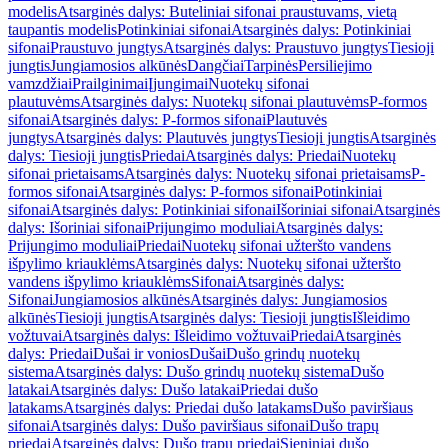
modelis
Atsarginės dalys: Buteliniai sifonai praustuvams, vietą
taupantis modelis
Potinkiniai sifonai
Atsarginės dalys: Potinkiniai
sifonai
Praustuvo jungtys
Atsarginės dalys: Praustuvo jungtys
Tiesioji
jungtis
Jungiamosios alkūnės
Dangčiai
Tarpinės
Persiliejimo
vamzdžiai
Prailginimai
Įjungimai
Nuotekų sifonai
plautuvėms
Atsarginės dalys: Nuotekų sifonai plautuvėms
P-formos
sifonai
Atsarginės dalys: P-formos sifonai
Plautuvės
jungtys
Atsarginės dalys: Plautuvės jungtys
Tiesioji jungtis
Atsarginės
dalys: Tiesioji jungtis
Priedai
Atsarginės dalys: Priedai
Nuotekų
sifonai prietaisams
Atsarginės dalys: Nuotekų sifonai prietaisams
P-
formos sifonai
Atsarginės dalys: P-formos sifonai
Potinkiniai
sifonai
Atsarginės dalys: Potinkiniai sifonai
Išoriniai sifonai
Atsarginės
dalys: Išoriniai sifonai
Prijungimo moduliai
Atsarginės dalys:
Prijungimo moduliai
Priedai
Nuotekų sifonai užteršto vandens
išpylimo kriauklėms
Atsarginės dalys: Nuotekų sifonai užteršto
vandens išpylimo kriauklėms
Sifonai
Atsarginės dalys:
Sifonai
Jungiamosios alkūnės
Atsarginės dalys: Jungiamosios
alkūnės
Tiesioji jungtis
Atsarginės dalys: Tiesioji jungtis
Išleidimo
vožtuvai
Atsarginės dalys: Išleidimo vožtuvai
Priedai
Atsarginės
dalys: Priedai
Dušai ir vonios
Dušai
Dušo grindų nuotekų
sistema
Atsarginės dalys: Dušo grindų nuotekų sistema
Dušo
latakai
Atsarginės dalys: Dušo latakai
Priedai dušo
latakams
Atsarginės dalys: Priedai dušo latakams
Dušo paviršiaus
sifonai
Atsarginės dalys: Dušo paviršiaus sifonai
Dušo trapų
priedai
Atsarginės dalys: Dušo trapų priedai
Sieniniai dušo