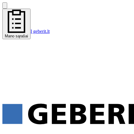
Į geberit.lt
Mano sąrašai