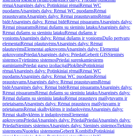
rėmai
Atsarginės dalys: Potinkiniai rėmai
Rėmai WC
puodams
Atsarginės dalys: Rėmai WC puodams
Rėmai
praustuvams
Atsarginės dalys: Rėmai praustuvams
Rėmai
bidė
Atsarginės dalys: Rėmai bidė
Rėmai pisuarams
Atsarginės dalys:
Rėmai pisuarams
Rėmai dušams su sieniniu lataku
Atsarginės dalys:
Rėmai dušams su sieniniu lataku
Rėmai dušams ir
vonioms
Atsarginės dalys: Rėmai dušams ir vonioms
Dušo pertvarų
elementai
Rėmai plautuvėms
Atsarginės dalys: Rėmai
plautuvėms
Elementai apkrovoms
Atsarginės dalys: Elementai
apkrovoms
Priedai
Atsarginės dalys: Priedai
Geberit GIS
Sieninės
sistemos
Tvirtinimo sistemos
Priedai surenkamiesiems
gaminiams
Priedai garso izoliacijai
Plokštės
Potinkiniai
rėmai
Atsarginės dalys: Potinkiniai rėmai
Rėmai WC
puodams
Atsarginės dalys: Rėmai WC puodams
Rėmai
praustuvams
Atsarginės dalys: Rėmai praustuvams
Rėmai
bidė
Atsarginės dalys: Rėmai bidė
Rėmai pisuarams
Atsarginės dalys:
Rėmai pisuarams
Rėmai dušams su sieniniu lataku
Atsarginės dalys:
Rėmai dušams su sieniniu lataku
Rėmai praustuvų maišytuvams ir
prietaisams
Atsarginės dalys: Rėmai praustuvų maišytuvams ir
prietaisams
Rėmai skalbyklėms ir indaplovėms
Atsarginės dalys:
Rėmai skalbyklėms ir indaplovėms
Elementai
apkrovoms
Priedai
Atsarginės dalys: Priedai
Priedai
Atsarginės dalys:
Priedai
Sieninės sistemos
Atsarginės dalys: Sieninės sistemos
Tiekimo
sistemoms
Nuotekų sistemoms
Geberit Kombifix
Potinkiniai