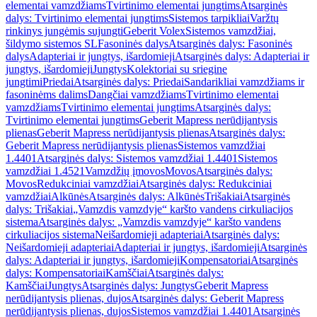
elementai vamzdžiams
Tvirtinimo elementai jungtims
Atsarginės
dalys: Tvirtinimo elementai jungtims
Sistemos tarpikliai
Varžtų
rinkinys jungėmis sujungti
Geberit Volex
Sistemos vamzdžiai,
šildymo sistemos SL
Fasoninės dalys
Atsarginės dalys: Fasoninės
dalys
Adapteriai ir jungtys, išardomieji
Atsarginės dalys: Adapteriai ir
jungtys, išardomieji
Jungtys
Kolektoriai su sriegine
jungtimi
Priedai
Atsarginės dalys: Priedai
Sandarikliai vamzdžiams ir
fasoninėms dalims
Dangčiai vamzdžiams
Tvirtinimo elementai
vamzdžiams
Tvirtinimo elementai jungtims
Atsarginės dalys:
Tvirtinimo elementai jungtims
Geberit Mapress nerūdijantysis
plienas
Geberit Mapress nerūdijantysis plienas
Atsarginės dalys:
Geberit Mapress nerūdijantysis plienas
Sistemos vamzdžiai
1.4401
Atsarginės dalys: Sistemos vamzdžiai 1.4401
Sistemos
vamzdžiai 1.4521
Vamzdžių įmovos
Movos
Atsarginės dalys:
Movos
Redukciniai vamzdžiai
Atsarginės dalys: Redukciniai
vamzdžiai
Alkūnės
Atsarginės dalys: Alkūnės
Trišakiai
Atsarginės
dalys: Trišakiai
„Vamzdis vamzdyje“ karšto vandens cirkuliacijos
sistema
Atsarginės dalys: „Vamzdis vamzdyje“ karšto vandens
cirkuliacijos sistema
Neišardomieji adapteriai
Atsarginės dalys:
Neišardomieji adapteriai
Adapteriai ir jungtys, išardomieji
Atsarginės
dalys: Adapteriai ir jungtys, išardomieji
Kompensatoriai
Atsarginės
dalys: Kompensatoriai
Kamščiai
Atsarginės dalys:
Kamščiai
Jungtys
Atsarginės dalys: Jungtys
Geberit Mapress
nerūdijantysis plienas, dujos
Atsarginės dalys: Geberit Mapress
nerūdijantysis plienas, dujos
Sistemos vamzdžiai 1.4401
Atsarginės