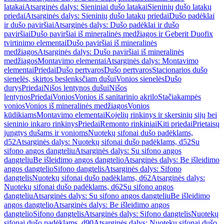
latakai
Atsarginės dalys: Sieniniai dušo latakai
Sieninių dušo latakų
priedai
Atsarginės dalys: Sieninių dušo latakų priedai
Dušo padėklai
ir dušo paviršiai
Atsarginės dalys: Dušo padėklai ir dušo
paviršiai
Dušo paviršiai iš mineralinės medžiagos ir Geberit Duofix
tvirtinimo elementai
Dušo paviršiai iš mineralinės
medžiagos
Atsarginės dalys: Dušo paviršiai iš mineralinės
medžiagos
Montavimo elementai
Atsarginės dalys: Montavimo
elementai
Priedai
Dušo pertvaros
Dušo pertvaros
Stacionarios dušo
sienelės, skirtos beslenksčiam dušui
Vonios sienelės
Dušo
durys
Priedai
Nišos lentynos dušui
Nišos
lentynos
Priedai
Vonios
Vonios iš sanitarinio akrilo
Stačiakampės
vonios
Vonios iš mineralinės medžiagos
Vonios
kūdikiams
Montavimo elementai
Kojelių rinkinys ir skersinių sijų bei
sieninio inkaro rinkinys
Priedai
Remonto rinkiniai
Kiti priedai
Prietaisų
jungtys dušams ir vonioms
Nuotekų sifonai dušo padėklams,
d52
Atsarginės dalys: Nuotekų sifonai dušo padėklams, d52
Su
sifono angos dangteliu
Atsarginės dalys: Su sifono angos
dangteliu
Be išleidimo angos dangtelio
Atsarginės dalys: Be išleidimo
angos dangtelio
Sifono dangtelis
Atsarginės dalys: Sifono
dangtelis
Nuotekų sifonai dušo padėklams, d62
Atsarginės dalys:
Nuotekų sifonai dušo padėklams, d62
Su sifono angos
dangteliu
Atsarginės dalys: Su sifono angos dangteliu
Be išleidimo
angos dangtelio
Atsarginės dalys: Be išleidimo angos
dangtelio
Sifono dangtelis
Atsarginės dalys: Sifono dangtelis
Nuotekų
sifonai dušo padėklams, d90
Atsarginės dalys: Nuotekų sifonai dušo