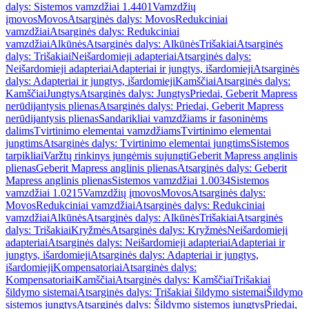
dalys: Sistemos vamzdžiai 1.4401
Vamzdžių
įmovos
Movos
Atsarginės dalys: Movos
Redukciniai
vamzdžiai
Atsarginės dalys: Redukciniai
vamzdžiai
Alkūnės
Atsarginės dalys: Alkūnės
Trišakiai
Atsarginės
dalys: Trišakiai
Neišardomieji adapteriai
Atsarginės dalys:
Neišardomieji adapteriai
Adapteriai ir jungtys, išardomieji
Atsarginės
dalys: Adapteriai ir jungtys, išardomieji
Kamščiai
Atsarginės dalys:
Kamščiai
Jungtys
Atsarginės dalys: Jungtys
Priedai, Geberit Mapress
nerūdijantysis plienas
Atsarginės dalys: Priedai, Geberit Mapress
nerūdijantysis plienas
Sandarikliai vamzdžiams ir fasoninėms
dalims
Tvirtinimo elementai vamzdžiams
Tvirtinimo elementai
jungtims
Atsarginės dalys: Tvirtinimo elementai jungtims
Sistemos
tarpikliai
Varžtų rinkinys jungėmis sujungti
Geberit Mapress anglinis
plienas
Geberit Mapress anglinis plienas
Atsarginės dalys: Geberit
Mapress anglinis plienas
Sistemos vamzdžiai 1.0034
Sistemos
vamzdžiai 1.0215
Vamzdžių įmovos
Movos
Atsarginės dalys:
Movos
Redukciniai vamzdžiai
Atsarginės dalys: Redukciniai
vamzdžiai
Alkūnės
Atsarginės dalys: Alkūnės
Trišakiai
Atsarginės
dalys: Trišakiai
Kryžmės
Atsarginės dalys: Kryžmės
Neišardomieji
adapteriai
Atsarginės dalys: Neišardomieji adapteriai
Adapteriai ir
jungtys, išardomieji
Atsarginės dalys: Adapteriai ir jungtys,
išardomieji
Kompensatoriai
Atsarginės dalys:
Kompensatoriai
Kamščiai
Atsarginės dalys: Kamščiai
Trišakiai
šildymo sistemai
Atsarginės dalys: Trišakiai šildymo sistemai
Šildymo
sistemos jungtys
Atsarginės dalys: Šildymo sistemos jungtys
Priedai,