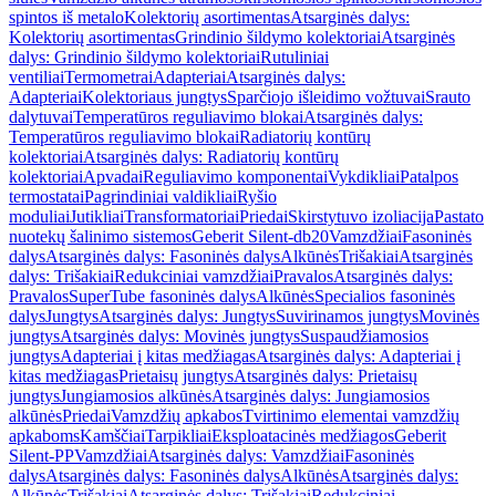
spintos iš metalo
Kolektorių asortimentas
Atsarginės dalys:
Kolektorių asortimentas
Grindinio šildymo kolektoriai
Atsarginės
dalys: Grindinio šildymo kolektoriai
Rutuliniai
ventiliai
Termometrai
Adapteriai
Atsarginės dalys:
Adapteriai
Kolektoriaus jungtys
Sparčiojo išleidimo vožtuvai
Srauto
dalytuvai
Temperatūros reguliavimo blokai
Atsarginės dalys:
Temperatūros reguliavimo blokai
Radiatorių kontūrų
kolektoriai
Atsarginės dalys: Radiatorių kontūrų
kolektoriai
Apvadai
Reguliavimo komponentai
Vykdikliai
Patalpos
termostatai
Pagrindiniai valdikliai
Ryšio
moduliai
Jutikliai
Transformatoriai
Priedai
Skirstytuvo izoliacija
Pastato
nuotekų šalinimo sistemos
Geberit Silent-db20
Vamzdžiai
Fasoninės
dalys
Atsarginės dalys: Fasoninės dalys
Alkūnės
Trišakiai
Atsarginės
dalys: Trišakiai
Redukciniai vamzdžiai
Pravalos
Atsarginės dalys:
Pravalos
SuperTube fasoninės dalys
Alkūnės
Specialios fasoninės
dalys
Jungtys
Atsarginės dalys: Jungtys
Suvirinamos jungtys
Movinės
jungtys
Atsarginės dalys: Movinės jungtys
Suspaudžiamosios
jungtys
Adapteriai į kitas medžiagas
Atsarginės dalys: Adapteriai į
kitas medžiagas
Prietaisų jungtys
Atsarginės dalys: Prietaisų
jungtys
Jungiamosios alkūnės
Atsarginės dalys: Jungiamosios
alkūnės
Priedai
Vamzdžių apkabos
Tvirtinimo elementai vamzdžių
apkaboms
Kamščiai
Tarpikliai
Eksploatacinės medžiagos
Geberit
Silent-PP
Vamzdžiai
Atsarginės dalys: Vamzdžiai
Fasoninės
dalys
Atsarginės dalys: Fasoninės dalys
Alkūnės
Atsarginės dalys:
Alkūnės
Trišakiai
Atsarginės dalys: Trišakiai
Redukciniai