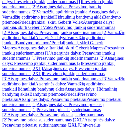
dalys: Presavimo įrankių suderinamumas [1]
Presavimo įrankių
suderinamumas [2]
Atsarginės dalys: Presavimo įrankių
suderinamumas [2]
Vamzdžių apdirbimo įrankiai
Atsarginės dalys:
Vamzdžių apdirbimo įrankiai
Hidraulinių bandymų aklės
Bandymo
priemonė
Priedai
Įrankiai, skirti Geberit Volex
Atsarginės dalys:
Įrankiai, skirti Geberit Volex
Presavimo įrankių suderinamumas
[2]
Atsarginės dalys: Presavimo įrankių suderinamumas [2]
Vamzdžių
apdirbimo įrankiai
Atsarginės dalys: Vamzdžių apdirbimo
įrankiai
Bandymo priemonė
Priedai
Įrankiai, skirti Geberit
Mapress
Atsarginės dalys: Įrankiai, skirti Geberit Mapress
Presavimo
įrankių suderinamumas [1]
Atsarginės dalys: Presavimo įrankių
suderinamumas [1]
Presavimo įrankių suderinamumas [2]
Atsarginės
dalys: Presavimo įrankių suderinamumas [2]
Presavimo įrankių
suderinamumas [2XL]
Atsarginės dalys: Presavimo įrankių
suderinamumas [2XL]
Presavimo įrankių suderinamumas
[3]
Atsarginės dalys: Presavimo įrankių suderinamumas [3]
Vamzdžių
apdirbimo įrankiai
Atsarginės dalys: Vamzdžių apdirbimo
įrankiai
Hidraulinių bandymų aklės
Atsarginės dalys: Hidraulinių
bandymų aklės
Bandymo priemonė
Priedai
Presavimo
prietaisai
Atsarginės dalys: Presavimo prietaisai
Presavimo prietaisų
suderinamumas [1]
Atsarginės dalys: Presavimo prietaisų
suderinamumas [1]
Presavimo prietaisų suderinamumas
[2]
Atsarginės dalys: Presavimo prietaisų suderinamumas
[2]
Presavimo prietaisų suderinamumas [2XL]
Atsarginės dalys:
Presavimo prietaisų suderinamumas [2XL]
Universalūs