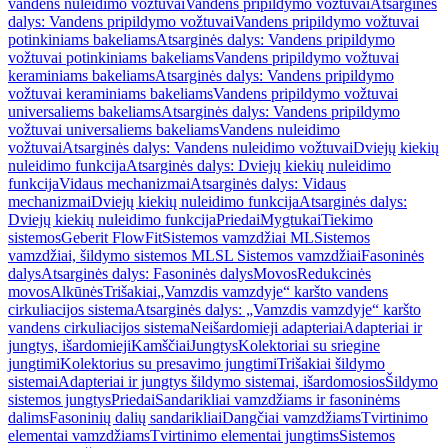
vandens nuleidimo vožtuvai
Vandens pripildymo vožtuvai
Atsarginės
dalys: Vandens pripildymo vožtuvai
Vandens pripildymo vožtuvai
potinkiniams bakeliams
Atsarginės dalys: Vandens pripildymo
vožtuvai potinkiniams bakeliams
Vandens pripildymo vožtuvai
keraminiams bakeliams
Atsarginės dalys: Vandens pripildymo
vožtuvai keraminiams bakeliams
Vandens pripildymo vožtuvai
universaliems bakeliams
Atsarginės dalys: Vandens pripildymo
vožtuvai universaliems bakeliams
Vandens nuleidimo
vožtuvai
Atsarginės dalys: Vandens nuleidimo vožtuvai
Dviejų kiekių
nuleidimo funkcija
Atsarginės dalys: Dviejų kiekių nuleidimo
funkcija
Vidaus mechanizmai
Atsarginės dalys: Vidaus
mechanizmai
Dviejų kiekių nuleidimo funkcija
Atsarginės dalys:
Dviejų kiekių nuleidimo funkcija
Priedai
Mygtukai
Tiekimo
sistemos
Geberit FlowFit
Sistemos vamzdžiai ML
Sistemos
vamzdžiai, šildymo sistemos ML
SL Sistemos vamzdžiai
Fasoninės
dalys
Atsarginės dalys: Fasoninės dalys
Movos
Redukcinės
movos
Alkūnės
Trišakiai
„Vamzdis vamzdyje“ karšto vandens
cirkuliacijos sistema
Atsarginės dalys: „Vamzdis vamzdyje“ karšto
vandens cirkuliacijos sistema
Neišardomieji adapteriai
Adapteriai ir
jungtys, išardomieji
Kamščiai
Jungtys
Kolektoriai su sriegine
jungtimi
Kolektorius su presavimo jungtimi
Trišakiai šildymo
sistemai
Adapteriai ir jungtys šildymo sistemai, išardomosios
Šildymo
sistemos jungtys
Priedai
Sandarikliai vamzdžiams ir fasoninėms
dalims
Fasoninių dalių sandarikliai
Dangčiai vamzdžiams
Tvirtinimo
elementai vamzdžiams
Tvirtinimo elementai jungtims
Sistemos