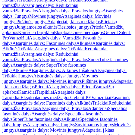
vamzdžiai
Atsarginės dalys: Redukciniai
vamzdžiai
Pravalos
Atsarginės dalys: Pravalos
Jungtys
Atsarginės
dalys: Jungtys
Movinės jungtys
Atsarginės dalys: Movinės
jungtys
Pirštinės jungtys
Adapteriai į kitas medžiagas
Prietaisų
jungtys
Jungiamosios alkūnės
Tiesiosios jungtys
Priedai
Vamzdžių
apkabos
Kamščiai
Tarpikliai
Eksploatacinės medžiagos
Geberit Silent-
Pro
Vamzdžiai
Atsarginės dalys: Vamzdžiai
Fasoninės
dalys
Atsarginės dalys: Fasoninės dalys
Alkūnės
Atsarginės dalys:
Alkūnės
Trišakiai
Atsarginės dalys: Trišakiai
Redukciniai
vamzdžiai
Atsarginės dalys: Redukciniai
vamzdžiai
Pravalos
Atsarginės dalys: Pravalos
SuperTube fasoninės
dalys
Atsarginės dalys: SuperTube fasoninės
dalys
Alkūnės
Atsarginės dalys: Alkūnės
Trišakiai
Atsarginės dalys:
Trišakiai
Jungtys
Atsarginės dalys: Jungtys
Movinės
jungtys
Atsarginės dalys: Movinės jungtys
Pirštinės jungtys
Adapteriai
į kitas medžiagas
Priedai
Atsarginės dalys: Priedai
Vamzdžių
apkabos
Kamščiai
Tarpikliai
Atsarginės dalys:
Tarpikliai
Eksploatacinės medžiagos
Geberit PE
Vamzdžiai
Fasoninės
dalys
Atsarginės dalys: Fasoninės dalys
Alkūnės
Trišakiai
Redukciniai
vamzdžiai
Pravalos
Atsarginės dalys: Pravalos
Adapteriai
Specialios
fasoninės dalys
Atsarginės dalys: Specialios fasoninės
dalys
SuperTube fasoninės dalys
Alkūnės
Specialios fasoninės
dalys
Jungtys
Atsarginės dalys: Jungtys
Suvirinamos jungtys
Movinės
jungtys
Atsarginės dalys: Movinės jungtys
Adapteriai į kitas