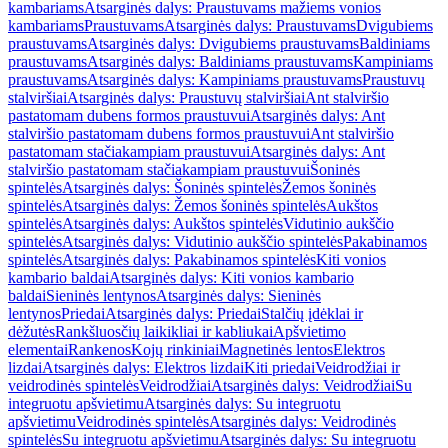
kambariams
Atsarginės dalys: Praustuvams mažiems vonios
kambariams
Praustuvams
Atsarginės dalys: Praustuvams
Dvigubiems
praustuvams
Atsarginės dalys: Dvigubiems praustuvams
Baldiniams
praustuvams
Atsarginės dalys: Baldiniams praustuvams
Kampiniams
praustuvams
Atsarginės dalys: Kampiniams praustuvams
Praustuvų
stalviršiai
Atsarginės dalys: Praustuvų stalviršiai
Ant stalviršio
pastatomam dubens formos praustuvui
Atsarginės dalys: Ant
stalviršio pastatomam dubens formos praustuvui
Ant stalviršio
pastatomam stačiakampiam praustuvui
Atsarginės dalys: Ant
stalviršio pastatomam stačiakampiam praustuvui
Šoninės
spintelės
Atsarginės dalys: Šoninės spintelės
Žemos šoninės
spintelės
Atsarginės dalys: Žemos šoninės spintelės
Aukštos
spintelės
Atsarginės dalys: Aukštos spintelės
Vidutinio aukščio
spintelės
Atsarginės dalys: Vidutinio aukščio spintelės
Pakabinamos
spintelės
Atsarginės dalys: Pakabinamos spintelės
Kiti vonios
kambario baldai
Atsarginės dalys: Kiti vonios kambario
baldai
Sieninės lentynos
Atsarginės dalys: Sieninės
lentynos
Priedai
Atsarginės dalys: Priedai
Stalčių įdėklai ir
dėžutės
Rankšluosčių laikikliai ir kabliukai
Apšvietimo
elementai
Rankenos
Kojų rinkiniai
Magnetinės lentos
Elektros
lizdai
Atsarginės dalys: Elektros lizdai
Kiti priedai
Veidrodžiai ir
veidrodinės spintelės
Veidrodžiai
Atsarginės dalys: Veidrodžiai
Su
integruotu apšvietimu
Atsarginės dalys: Su integruotu
apšvietimu
Veidrodinės spintelės
Atsarginės dalys: Veidrodinės
spintelės
Su integruotu apšvietimu
Atsarginės dalys: Su integruotu