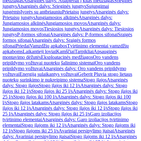
medžiagas
Atsarginės dalys: Adapteriai į kitas medžiagas
Srieginės
jungtys
Atsarginės dalys: Srieginės jungtys
Sujungimai
jungėmis
Įvorės su antbriauniu
Prietaisų jungtys
Atsarginės dalys:
Prietaisų jungtys
Jungiamosios alkūnės
Atsarginės dalys:
Jungiamosios alkūnės
Jungiamosios movos
Atsarginės dalys:
Jungiamosios movos
Tiesiosios jungtys
Atsarginės dalys: Tiesiosios
jungtys
P-formos sifonai
Atsarginės dalys: P-formos sifonai
Sraigės
formos sifonai
Atsarginės dalys: Sraigės formos
sifonai
Priedai
Vamzdžių apkabos
Tvirtinimo elementai vamzdžių
apkaboms
Laikantieji loviai
Kamščiai
Tarpikliai
Apsauginės
montavimo dėžutės
Eksploatacinės medžiagos
Oro vandens
pripildymo vožtuvai nuotekų šalinimo sistemai
Oro vandens
pripildymo vožtuvai
Atsarginės dalys: Oro vandens pripildymo
vožtuvai
Energiją sulaikantys vožtuvai
Geberit Pluvia stogo lietaus
nuotekų surinkimo ir nukreipimo sistema
Stogo įlajos
Atsarginės
dalys: Stogo įlajos
Stogo įlajos iki 12 l/s
Atsarginės dalys: Stogo
įlajos iki 12 l/s
Stogo įlajos iki 25 l/s
Atsarginės dalys: Stogo įlajos iki
25 l/s
Stogo įlajos iki 100 l/s
Atsarginės dalys: Stogo įlajos iki 100
l/s
Stogo įlajos latakams
Atsarginės dalys: Stogo įlajos latakams
Stogo
įlajos iki 12 l/s
Atsarginės dalys: Stogo įlajos iki 12 l/s
Stogo įlajos iki
25 l/s
Atsarginės dalys: Stogo įlajos iki 25 l/s
Garo izoliacijos
tvirtinimo elementai
Atsarginės dalys: Garo izoliacijos tvirtinimo
elementai
Stogo įlajoms iki 12 l/s
Atsarginės dalys: Stogo įlajoms iki
12 l/s
Stogo įlajoms iki 25 l/s
Avariniai persipylimo įtaisai
Atsarginės
dalys: Avariniai persipylimo įtaisai
Stogo įlajoms iki 12 l/s
Atsarginės