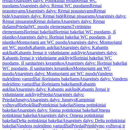
rėmai
Atsarginės dalys: Potinkiniai rėmai
Rėmai WC
puodams
Atsarginės dalys: Rėmai WC puodams
Rėmai
praustuvams
Atsarginės dalys: Rėmai praustuvams
Rėmai
bidė
Atsarginės dalys: Rėmai bidė
Rėmai pisuarams
Atsarginės dalys:
Rėmai pisuarams
Rėmai dušams
Atsarginės dalys: Rėmai
dušams
Priedai
WC puodų elementams
Tvirtinimo
elementams
Išoriniai bakeliai
Išoriniai bakeliai WC puodams, iš
plastiko
Atsarginės dalys: Išoriniai bakeliai WC puodams, iš
plastiko
Montuojami ant WC puodų
Atsarginės dalys: Montuojami
ant WC puodų
Kabantis aukštai
Atsarginės dalys: Kabantis
aukštai
Kabantis žemai ir vidutiniame aukštyje
Atsarginės dalys:
Kabantis žemai ir vidutiniame aukštyje
Išoriniai bakeliai WC
puodams, iš sanitarinės keramikos
Atsarginės dalys: Išoriniai bakeliai
WC puodams, iš sanitarinės keramikos
Montuojami ant WC
puodų
Atsarginės dalys: Montuojami ant WC puodų
Vandens
nuleidimo vamzdžiai išoriniams bakeliams
Atsarginės dalys: Vandens
nuleidimo vamzdžiai išoriniams bakeliams
Kabantis
aukštai
Atsarginės dalys: Kabantis aukštai
Kabantis žemai ir
vidutiniame aukštyje
Priedai
Atsarginės dalys:
Priedai
Jungtys
Atsarginės dalys: Jungtys
Kampiniai
vožtuvai
Riebokšliai
Potinkiniai bakeliai
Sigma potinkiniai
bakeliai
Atsarginės dalys: Sigma potinkiniai bakeliai
Omega
potinkiniai bakeliai
Atsarginės dalys: Omega potinkiniai
bakeliai
Delta potinkiniai bakeliai
Atsarginės dalys: Delta potinkiniai
bakeliai
Vandens nuleidimo vamzdžiai
Priedai
Pripildymo vožtuvai ir