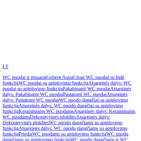
LT
WC puodai ir pisuarai
Geberit AquaClean WC puodai su bidė
funkcija
WC puodai su apiplovimo funkcija
Atsarginės dalys: WC
puodai su apiplovimo funkcija
Pakabinami WC puodai
Atsarginės
dalys: Pakabinami WC puodai
Pastatomi WC puodai
Atsarginės
dalys: Pastatomi WC puodai
WC puodo dangčiai su apiplovimo
funkcija
Atsarginės dalys: WC puodo dangčiai su apiplovimo
funkcija
Keraminiams WC puodams
Atsarginės dalys: Keraminiams
WC puodams
Dekoratyvinės plokštės
Atsarginės dalys:
Dekoratyvinės plokštės
WC puodų dangčiams su apiplovimo
funkcija
Atsarginės dalys: WC puodų dangčiams su apiplovimo
funkcija
Priedai
WC puodams su apiplovimo funkcija
WC puodų
dangčiams su apiplovimo funkcija
WC puodų dangčiams ir WC