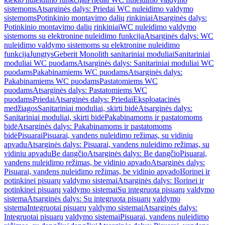
sistemoms
Atsarginės dalys: Priedai WC nuleidimo valdymo
sistemoms
Potinkinio montavimo dalių rinkiniai
Atsarginės dalys:
Potinkinio montavimo dalių rinkiniai
WC nuleidimo valdymo
sistemoms su elektronine nuleidimo funkcija
Atsarginės dalys: WC
nuleidimo valdymo sistemoms su elektronine nuleidimo
funkcija
Jungtys
Geberit Monolith sanitariniai moduliai
Sanitariniai
moduliai WC puodams
Atsarginės dalys: Sanitariniai moduliai WC
puodams
Pakabinamiems WC puodams
Atsarginės dalys:
Pakabinamiems WC puodams
Pastatomiems WC
puodams
Atsarginės dalys: Pastatomiems WC
puodams
Priedai
Atsarginės dalys: Priedai
Eksploatacinės
medžiagos
Sanitariniai moduliai, skirti bidė
Atsarginės dalys:
Sanitariniai moduliai, skirti bidė
Pakabinamoms ir pastatomoms
bidė
Atsarginės dalys: Pakabinamoms ir pastatomoms
bidė
Pisuarai
Pisuarai, vandens nuleidimo režimas, su vidiniu
apvadu
Atsarginės dalys: Pisuarai, vandens nuleidimo režimas, su
vidiniu apvadu
Be dangčio
Atsarginės dalys: Be dangčio
Pisuarai,
vandens nuleidimo režimas, be vidinio apvado
Atsarginės dalys:
Pisuarai, vandens nuleidimo režimas, be vidinio apvado
Išorinei ir
potinkinei pisuarų valdymo sistemai
Atsarginės dalys: Išorinei ir
potinkinei pisuarų valdymo sistemai
Su integruota pisuarų valdymo
sistema
Atsarginės dalys: Su integruota pisuarų valdymo
sistema
Integruotai pisuarų valdymo sistemai
Atsarginės dalys:
Integruotai pisuarų valdymo sistemai
Pisuarai, vandens nuleidimo