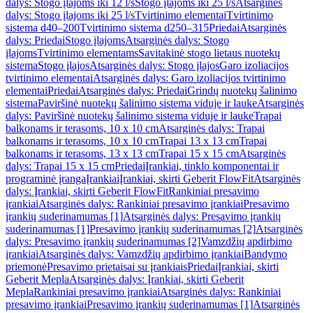
dalys: Stogo įlajoms iki 12 l/s
Stogo įlajoms iki 25 l/s
Atsarginės
dalys: Stogo įlajoms iki 25 l/s
Tvirtinimo elementai
Tvirtinimo
sistema d40–200
Tvirtinimo sistema d250–315
Priedai
Atsarginės
dalys: Priedai
Stogo įlajoms
Atsarginės dalys: Stogo
įlajoms
Tvirtinimo elementams
Savitakinė stogo lietaus nuotekų
sistema
Stogo įlajos
Atsarginės dalys: Stogo įlajos
Garo izoliacijos
tvirtinimo elementai
Atsarginės dalys: Garo izoliacijos tvirtinimo
elementai
Priedai
Atsarginės dalys: Priedai
Grindų nuotekų šalinimo
sistema
Paviršinė nuotekų šalinimo sistema viduje ir lauke
Atsarginės
dalys: Paviršinė nuotekų šalinimo sistema viduje ir lauke
Trapai
balkonams ir terasoms, 10 x 10 cm
Atsarginės dalys: Trapai
balkonams ir terasoms, 10 x 10 cm
Trapai 13 x 13 cm
Trapai
balkonams ir terasoms, 13 x 13 cm
Trapai 15 x 15 cm
Atsarginės
dalys: Trapai 15 x 15 cm
Priedai
Įrankiai, tinklo komponentai ir
programinė įranga
Įrankiai
Įrankiai, skirti Geberit FlowFit
Atsarginės
dalys: Įrankiai, skirti Geberit FlowFit
Rankiniai presavimo
įrankiai
Atsarginės dalys: Rankiniai presavimo įrankiai
Presavimo
įrankių suderinamumas [1]
Atsarginės dalys: Presavimo įrankių
suderinamumas [1]
Presavimo įrankių suderinamumas [2]
Atsarginės
dalys: Presavimo įrankių suderinamumas [2]
Vamzdžių apdirbimo
įrankiai
Atsarginės dalys: Vamzdžių apdirbimo įrankiai
Bandymo
priemonė
Presavimo prietaisai su įrankiais
Priedai
Įrankiai, skirti
Geberit Mepla
Atsarginės dalys: Įrankiai, skirti Geberit
Mepla
Rankiniai presavimo įrankiai
Atsarginės dalys: Rankiniai
presavimo įrankiai
Presavimo įrankių suderinamumas [1]
Atsarginės