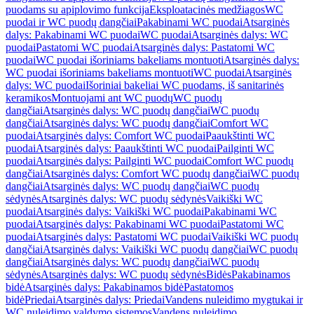
puodams su apiplovimo funkcija
Eksploatacinės medžiagos
WC
puodai ir WC puodų dangčiai
Pakabinami WC puodai
Atsarginės
dalys: Pakabinami WC puodai
WC puodai
Atsarginės dalys: WC
puodai
Pastatomi WC puodai
Atsarginės dalys: Pastatomi WC
puodai
WC puodai išoriniams bakeliams montuoti
Atsarginės dalys:
WC puodai išoriniams bakeliams montuoti
WC puodai
Atsarginės
dalys: WC puodai
Išoriniai bakeliai WC puodams, iš sanitarinės
keramikos
Montuojami ant WC puodų
WC puodų
dangčiai
Atsarginės dalys: WC puodų dangčiai
WC puodų
dangčiai
Atsarginės dalys: WC puodų dangčiai
Comfort WC
puodai
Atsarginės dalys: Comfort WC puodai
Paaukštinti WC
puodai
Atsarginės dalys: Paaukštinti WC puodai
Pailginti WC
puodai
Atsarginės dalys: Pailginti WC puodai
Comfort WC puodų
dangčiai
Atsarginės dalys: Comfort WC puodų dangčiai
WC puodų
dangčiai
Atsarginės dalys: WC puodų dangčiai
WC puodų
sėdynės
Atsarginės dalys: WC puodų sėdynės
Vaikiški WC
puodai
Atsarginės dalys: Vaikiški WC puodai
Pakabinami WC
puodai
Atsarginės dalys: Pakabinami WC puodai
Pastatomi WC
puodai
Atsarginės dalys: Pastatomi WC puodai
Vaikiški WC puodų
dangčiai
Atsarginės dalys: Vaikiški WC puodų dangčiai
WC puodų
dangčiai
Atsarginės dalys: WC puodų dangčiai
WC puodų
sėdynės
Atsarginės dalys: WC puodų sėdynės
Bidės
Pakabinamos
bidė
Atsarginės dalys: Pakabinamos bidė
Pastatomos
bidė
Priedai
Atsarginės dalys: Priedai
Vandens nuleidimo mygtukai ir
WC nuleidimo valdymo sistemos
Vandens nuleidimo