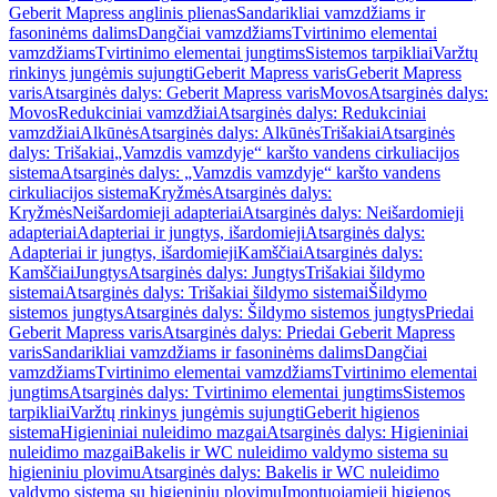
Geberit Mapress anglinis plienas
Sandarikliai vamzdžiams ir
fasoninėms dalims
Dangčiai vamzdžiams
Tvirtinimo elementai
vamzdžiams
Tvirtinimo elementai jungtims
Sistemos tarpikliai
Varžtų
rinkinys jungėmis sujungti
Geberit Mapress varis
Geberit Mapress
varis
Atsarginės dalys: Geberit Mapress varis
Movos
Atsarginės dalys:
Movos
Redukciniai vamzdžiai
Atsarginės dalys: Redukciniai
vamzdžiai
Alkūnės
Atsarginės dalys: Alkūnės
Trišakiai
Atsarginės
dalys: Trišakiai
„Vamzdis vamzdyje“ karšto vandens cirkuliacijos
sistema
Atsarginės dalys: „Vamzdis vamzdyje“ karšto vandens
cirkuliacijos sistema
Kryžmės
Atsarginės dalys:
Kryžmės
Neišardomieji adapteriai
Atsarginės dalys: Neišardomieji
adapteriai
Adapteriai ir jungtys, išardomieji
Atsarginės dalys:
Adapteriai ir jungtys, išardomieji
Kamščiai
Atsarginės dalys:
Kamščiai
Jungtys
Atsarginės dalys: Jungtys
Trišakiai šildymo
sistemai
Atsarginės dalys: Trišakiai šildymo sistemai
Šildymo
sistemos jungtys
Atsarginės dalys: Šildymo sistemos jungtys
Priedai
Geberit Mapress varis
Atsarginės dalys: Priedai Geberit Mapress
varis
Sandarikliai vamzdžiams ir fasoninėms dalims
Dangčiai
vamzdžiams
Tvirtinimo elementai vamzdžiams
Tvirtinimo elementai
jungtims
Atsarginės dalys: Tvirtinimo elementai jungtims
Sistemos
tarpikliai
Varžtų rinkinys jungėmis sujungti
Geberit higienos
sistema
Higieniniai nuleidimo mazgai
Atsarginės dalys: Higieniniai
nuleidimo mazgai
Bakelis ir WC nuleidimo valdymo sistema su
higieniniu plovimu
Atsarginės dalys: Bakelis ir WC nuleidimo
valdymo sistema su higieniniu plovimu
Įmontuojamieji higienos