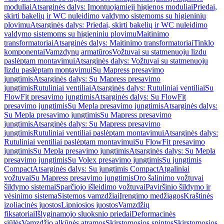
moduliai
Atsarginės dalys: Įmontuojamieji higienos moduliai
Priedai,
skirti bakelių ir WC nuleidimo valdymo sistemoms su higieniniu
plovimu
Atsarginės dalys: Priedai, skirti bakelių ir WC nuleidimo
valdymo sistemoms su higieniniu plovimu
Maitinimo
transformatoriai
Atsarginės dalys: Maitinimo transformatoriai
Tinklo
komponentai
Vamzdynų armatūros
Vožtuvai su statmenuoju lizdu
paslėptam montavimui
Atsarginės dalys: Vožtuvai su statmenuoju
lizdu paslėptam montavimui
Su Mapress presavimo
jungtimis
Atsarginės dalys: Su Mapress presavimo
jungtimis
Rutuliniai ventiliai
Atsarginės dalys: Rutuliniai ventiliai
Su
FlowFit presavimo jungtimis
Atsarginės dalys: Su FlowFit
presavimo jungtimis
Su Mepla presavimo jungtimis
Atsarginės dalys:
Su Mepla presavimo jungtimis
Su Mapress presavimo
jungtimis
Atsarginės dalys: Su Mapress presavimo
jungtimis
Rutuliniai ventiliai paslėptam montavimui
Atsarginės dalys:
Rutuliniai ventiliai paslėptam montavimui
Su FlowFit presavimo
jungtimis
Su Mepla presavimo jungtimis
Atsarginės dalys: Su Mepla
presavimo jungtimis
Su Volex presavimo jungtimis
Su jungtimis
Compact
Atsarginės dalys: Su jungtimis Compact
Atgaliniai
vožtuvai
Su Mapress presavimo jungtimis
Oro šalinimo vožtuvai
šildymo sistemai
Sparčiojo išleidimo vožtuvai
Paviršinio šildymo ir
vėsinimo sistema
Sistemos vamzdžiai
Įrengimo medžiagos
Kraštinės
izoliacinės juostos
Lipniosios juostos
Vamzdžių
fiksatoriai
Išlyginamojo sluoksnio priedai
Deformacinės
siūlės
Vamzdžio alkūnės atramos
Skirstomosios spintos
Skirstomosios