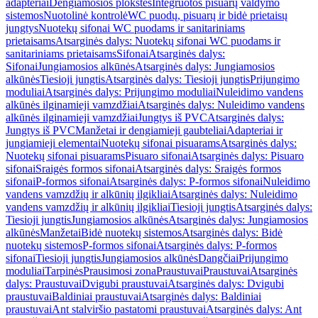
adapteriai
Dengiamosios plokštės
Integruotos pisuarų valdymo
sistemos
Nuotolinė kontrolė
WC puodų, pisuarų ir bidė prietaisų
jungtys
Nuotekų sifonai WC puodams ir sanitariniams
prietaisams
Atsarginės dalys: Nuotekų sifonai WC puodams ir
sanitariniams prietaisams
Sifonai
Atsarginės dalys:
Sifonai
Jungiamosios alkūnės
Atsarginės dalys: Jungiamosios
alkūnės
Tiesioji jungtis
Atsarginės dalys: Tiesioji jungtis
Prijungimo
moduliai
Atsarginės dalys: Prijungimo moduliai
Nuleidimo vandens
alkūnės ilginamieji vamzdžiai
Atsarginės dalys: Nuleidimo vandens
alkūnės ilginamieji vamzdžiai
Jungtys iš PVC
Atsarginės dalys:
Jungtys iš PVC
Manžetai ir dengiamieji gaubteliai
Adapteriai ir
jungiamieji elementai
Nuotekų sifonai pisuarams
Atsarginės dalys:
Nuotekų sifonai pisuarams
Pisuaro sifonai
Atsarginės dalys: Pisuaro
sifonai
Sraigės formos sifonai
Atsarginės dalys: Sraigės formos
sifonai
P-formos sifonai
Atsarginės dalys: P-formos sifonai
Nuleidimo
vandens vamzdžių ir alkūnių ilgikliai
Atsarginės dalys: Nuleidimo
vandens vamzdžių ir alkūnių ilgikliai
Tiesioji jungtis
Atsarginės dalys:
Tiesioji jungtis
Jungiamosios alkūnės
Atsarginės dalys: Jungiamosios
alkūnės
Manžetai
Bidė nuotekų sistemos
Atsarginės dalys: Bidė
nuotekų sistemos
P-formos sifonai
Atsarginės dalys: P-formos
sifonai
Tiesioji jungtis
Jungiamosios alkūnės
Dangčiai
Prijungimo
moduliai
Tarpinės
Prausimosi zona
Praustuvai
Praustuvai
Atsarginės
dalys: Praustuvai
Dvigubi praustuvai
Atsarginės dalys: Dvigubi
praustuvai
Baldiniai praustuvai
Atsarginės dalys: Baldiniai
praustuvai
Ant stalviršio pastatomi praustuvai
Atsarginės dalys: Ant