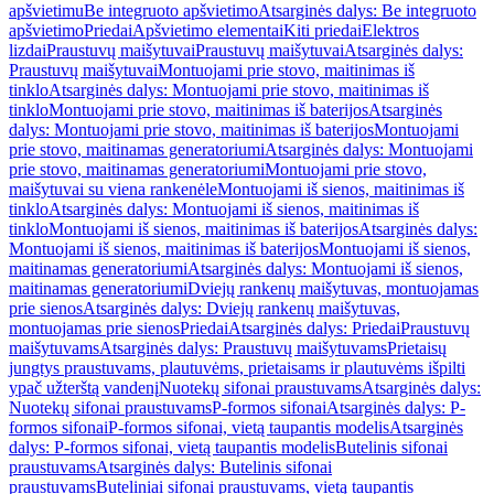
apšvietimu
Be integruoto apšvietimo
Atsarginės dalys: Be integruoto
apšvietimo
Priedai
Apšvietimo elementai
Kiti priedai
Elektros
lizdai
Praustuvų maišytuvai
Praustuvų maišytuvai
Atsarginės dalys:
Praustuvų maišytuvai
Montuojami prie stovo, maitinimas iš
tinklo
Atsarginės dalys: Montuojami prie stovo, maitinimas iš
tinklo
Montuojami prie stovo, maitinimas iš baterijos
Atsarginės
dalys: Montuojami prie stovo, maitinimas iš baterijos
Montuojami
prie stovo, maitinamas generatoriumi
Atsarginės dalys: Montuojami
prie stovo, maitinamas generatoriumi
Montuojami prie stovo,
maišytuvai su viena rankenėle
Montuojami iš sienos, maitinimas iš
tinklo
Atsarginės dalys: Montuojami iš sienos, maitinimas iš
tinklo
Montuojami iš sienos, maitinimas iš baterijos
Atsarginės dalys:
Montuojami iš sienos, maitinimas iš baterijos
Montuojami iš sienos,
maitinamas generatoriumi
Atsarginės dalys: Montuojami iš sienos,
maitinamas generatoriumi
Dviejų rankenų maišytuvas, montuojamas
prie sienos
Atsarginės dalys: Dviejų rankenų maišytuvas,
montuojamas prie sienos
Priedai
Atsarginės dalys: Priedai
Praustuvų
maišytuvams
Atsarginės dalys: Praustuvų maišytuvams
Prietaisų
jungtys praustuvams, plautuvėms, prietaisams ir plautuvėms išpilti
ypač užterštą vandenį
Nuotekų sifonai praustuvams
Atsarginės dalys:
Nuotekų sifonai praustuvams
P-formos sifonai
Atsarginės dalys: P-
formos sifonai
P-formos sifonai, vietą taupantis modelis
Atsarginės
dalys: P-formos sifonai, vietą taupantis modelis
Butelinis sifonai
praustuvams
Atsarginės dalys: Butelinis sifonai
praustuvams
Buteliniai sifonai praustuvams, vietą taupantis