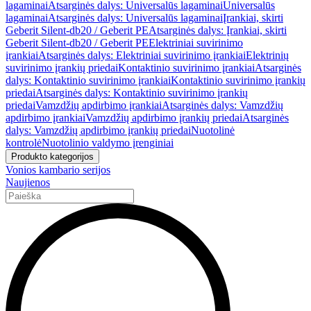
lagaminai
Atsarginės dalys: Universalūs lagaminai
Universalūs
lagaminai
Atsarginės dalys: Universalūs lagaminai
Įrankiai, skirti
Geberit Silent-db20 / Geberit PE
Atsarginės dalys: Įrankiai, skirti
Geberit Silent-db20 / Geberit PE
Elektriniai suvirinimo
įrankiai
Atsarginės dalys: Elektriniai suvirinimo įrankiai
Elektrinių
suvirinimo įrankių priedai
Kontaktinio suvirinimo įrankiai
Atsarginės
dalys: Kontaktinio suvirinimo įrankiai
Kontaktinio suvirinimo įrankių
priedai
Atsarginės dalys: Kontaktinio suvirinimo įrankių
priedai
Vamzdžių apdirbimo įrankiai
Atsarginės dalys: Vamzdžių
apdirbimo įrankiai
Vamzdžių apdirbimo įrankių priedai
Atsarginės
dalys: Vamzdžių apdirbimo įrankių priedai
Nuotolinė
kontrolė
Nuotolinio valdymo įrenginiai
Produkto kategorijos
Vonios kambario serijos
Naujienos