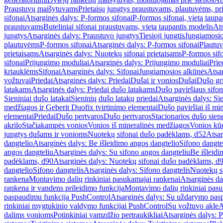
Praustuvų maišytuvams
Prietaisų jungtys praustuvams, plautuvėms, pri
sifonai
Atsarginės dalys: P-formos sifonai
P-formos sifonai, vietą taupa
praustuvams
Buteliniai sifonai praustuvams, vietą taupantis modelis
Ats
jungtys
Atsarginės dalys: Praustuvo jungtys
Tiesioji jungtis
Jungiamosio
plautuvėms
P-formos sifonai
Atsarginės dalys: P-formos sifonai
Plautuv
prietaisams
Atsarginės dalys: Nuotekų sifonai prietaisams
P-formos sif
sifonai
Prijungimo moduliai
Atsarginės dalys: Prijungimo moduliai
Prie
kriauklėms
Sifonai
Atsarginės dalys: Sifonai
Jungiamosios alkūnės
Atsa
vožtuvai
Priedai
Atsarginės dalys: Priedai
Dušai ir vonios
Dušai
Dušo gr
latakams
Atsarginės dalys: Priedai dušo latakams
Dušo paviršiaus sifon
Sieniniai dušo latakai
Sieninių dušo latakų priedai
Atsarginės dalys: Si
medžiagos ir Geberit Duofix tvirtinimo elementai
Dušo paviršiai iš mi
elementai
Priedai
Dušo pertvaros
Dušo pertvaros
Stacionarios dušo sien
akrilo
Stačiakampės vonios
Vonios iš mineralinės medžiagos
Vonios kū
jungtys dušams ir vonioms
Nuotekų sifonai dušo padėklams, d52
Atsar
dangtelio
Atsarginės dalys: Be išleidimo angos dangtelio
Sifono dangte
angos dangteliu
Atsarginės dalys: Su sifono angos dangteliu
Be išleidi
padėklams, d90
Atsarginės dalys: Nuotekų sifonai dušo padėklams, d
dangtelio
Sifono dangtelis
Atsarginės dalys: Sifono dangtelis
Nuotekų s
rankena
Montavimo dalių rinkiniai pasukamajai rankenai
Atsarginės da
rankena ir vandens prileidimo funkcija
Montavimo dalių rinkiniai pasuk
paspaudimu funkcija PushControl
Atsarginės dalys: Su uždarymo pas
rinkiniai mygtukinio valdymo funkcijai PushControl
Su vožtuvo akle
A
dalims vonioms
Potinkiniai vamzdžio pertraukikliai
Atsarginės dalys: P