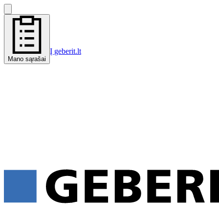
Į geberit.lt
Mano sąrašai