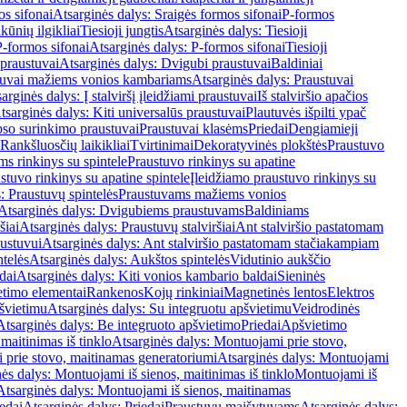
os sifonai
Atsarginės dalys: Sraigės formos sifonai
P-formos
ūnių ilgikliai
Tiesioji jungtis
Atsarginės dalys: Tiesioji
P-formos sifonai
Atsarginės dalys: P-formos sifonai
Tiesioji
praustuvai
Atsarginės dalys: Dvigubi praustuvai
Baldiniai
tuvai mažiems vonios kambariams
Atsarginės dalys: Praustuvai
arginės dalys: Į stalviršį įleidžiami praustuvai
Iš stalviršio apačios
tsarginės dalys: Kiti universalūs praustuvai
Plautuvės išpilti ypač
so surinkimo praustuvai
Praustuvai klasėms
Priedai
Dengiamieji
Rankšluosčių laikikliai
Tvirtinimai
Dekoratyvinės plokštės
Praustuvo
s rinkinys su spintele
Praustuvo rinkinys su apatine
stuvo rinkinys su apatine spintele
Įleidžiamo praustuvo rinkinys su
: Praustuvų spintelės
Praustuvams mažiems vonios
Atsarginės dalys: Dvigubiems praustuvams
Baldiniams
šiai
Atsarginės dalys: Praustuvų stalviršiai
Ant stalviršio pastatomam
ustuvui
Atsarginės dalys: Ant stalviršio pastatomam stačiakampiam
telės
Atsarginės dalys: Aukštos spintelės
Vidutinio aukščio
dai
Atsarginės dalys: Kiti vonios kambario baldai
Sieninės
timo elementai
Rankenos
Kojų rinkiniai
Magnetinės lentos
Elektros
švietimu
Atsarginės dalys: Su integruotu apšvietimu
Veidrodinės
Atsarginės dalys: Be integruoto apšvietimo
Priedai
Apšvietimo
maitinimas iš tinklo
Atsarginės dalys: Montuojami prie stovo,
prie stovo, maitinamas generatoriumi
Atsarginės dalys: Montuojami
ės dalys: Montuojami iš sienos, maitinimas iš tinklo
Montuojami iš
Atsarginės dalys: Montuojami iš sienos, maitinamas
edai
Atsarginės dalys: Priedai
Praustuvų maišytuvams
Atsarginės dalys: