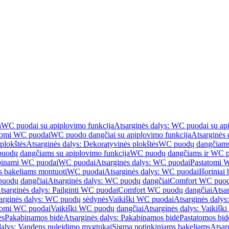
a
WC puodai su apiplovimo funkcija
Atsarginės dalys: WC puodai su ap
atomi WC puodai
WC puodo dangčiai su apiplovimo funkcija
Atsarginės 
plokštės
Atsarginės dalys: Dekoratyvinės plokštės
WC puodų dangčiams 
uodų dangčiams su apiplovimo funkcija
WC puodų dangčiams ir WC pu
abinami WC puodai
WC puodai
Atsarginės dalys: WC puodai
Pastatomi 
s bakeliams montuoti
WC puodai
Atsarginės dalys: WC puodai
Išoriniai
uodų dangčiai
Atsarginės dalys: WC puodų dangčiai
Comfort WC puod
tsarginės dalys: Pailginti WC puodai
Comfort WC puodų dangčiai
Atsa
arginės dalys: WC puodų sėdynės
Vaikiški WC puodai
Atsarginės dalys
atomi WC puodai
Vaikiški WC puodų dangčiai
Atsarginės dalys: Vaikiš
ės
Pakabinamos bidė
Atsarginės dalys: Pakabinamos bidė
Pastatomos bid
dalys: Vandens nuleidimo mygtukai
Sigma potinkiniams bakeliams
Atsar