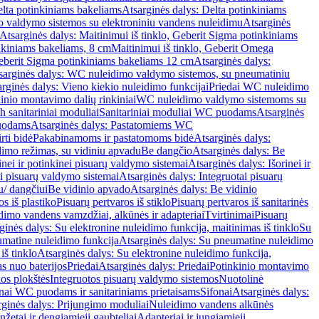
lta potinkiniams bakeliams
Atsarginės dalys: Delta potinkiniams
 valdymo sistemos su elektroniniu vandens nuleidimu
Atsarginės
Atsarginės dalys: Maitinimui iš tinklo, Geberit Sigma potinkiniams
inkiniams bakeliams, 8 cm
Maitinimui iš tinklo, Geberit Omega
Geberit Sigma potinkiniams bakeliams 12 cm
Atsarginės dalys:
sarginės dalys: WC nuleidimo valdymo sistemos, su pneumatiniu
rginės dalys: Vieno kiekio nuleidimo funkcijai
Priedai WC nuleidimo
kinio montavimo dalių rinkiniai
WC nuleidimo valdymo sistemoms su
h sanitariniai moduliai
Sanitariniai moduliai WC puodams
Atsarginės
uodams
Atsarginės dalys: Pastatomiems WC
rti bidė
Pakabinamoms ir pastatomoms bidė
Atsarginės dalys:
dimo režimas, su vidiniu apvadu
Be dangčio
Atsarginės dalys: Be
inei ir potinkinei pisuarų valdymo sistemai
Atsarginės dalys: Išorinei ir
ai pisuarų valdymo sistemai
Atsarginės dalys: Integruotai pisuarų
u/ dangčiui
Be vidinio apvado
Atsarginės dalys: Be vidinio
os iš plastiko
Pisuarų pertvaros iš stiklo
Pisuarų pertvaros iš sanitarinės
dimo vandens vamzdžiai, alkūnės ir adapteriai
Tvirtinimai
Pisuarų
ginės dalys: Su elektronine nuleidimo funkcija, maitinimas iš tinklo
Su
matine nuleidimo funkcija
Atsarginės dalys: Su pneumatine nuleidimo
iš tinklo
Atsarginės dalys: Su elektronine nuleidimo funkcija,
s nuo baterijos
Priedai
Atsarginės dalys: Priedai
Potinkinio montavimo
os plokštės
Integruotos pisuarų valdymo sistemos
Nuotolinė
onai WC puodams ir sanitariniams prietaisams
Sifonai
Atsarginės dalys:
rginės dalys: Prijungimo moduliai
Nuleidimo vandens alkūnės
žetai ir dengiamieji gaubteliai
Adapteriai ir jungiamieji