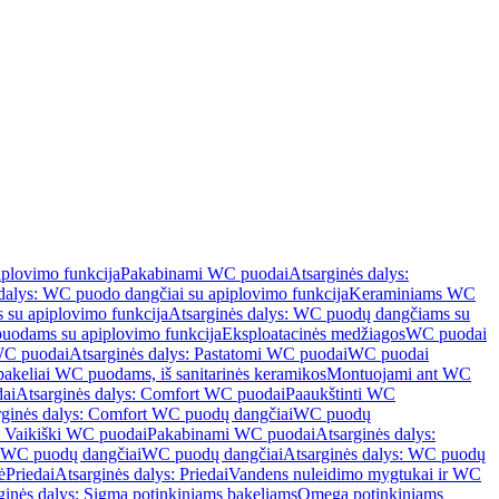
iplovimo funkcija
Pakabinami WC puodai
Atsarginės dalys:
dalys: WC puodo dangčiai su apiplovimo funkcija
Keraminiams WC
su apiplovimo funkcija
Atsarginės dalys: WC puodų dangčiams su
odams su apiplovimo funkcija
Eksploatacinės medžiagos
WC puodai
WC puodai
Atsarginės dalys: Pastatomi WC puodai
WC puodai
 bakeliai WC puodams, iš sanitarinės keramikos
Montuojami ant WC
ai
Atsarginės dalys: Comfort WC puodai
Paaukštinti WC
rginės dalys: Comfort WC puodų dangčiai
WC puodų
: Vaikiški WC puodai
Pakabinami WC puodai
Atsarginės dalys:
ki WC puodų dangčiai
WC puodų dangčiai
Atsarginės dalys: WC puodų
ė
Priedai
Atsarginės dalys: Priedai
Vandens nuleidimo mygtukai ir WC
ginės dalys: Sigma potinkiniams bakeliams
Omega potinkiniams