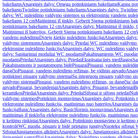
bakeliams
Atsarginės dalys: Omega potinkiniams bakeliams
Kappa pot
bakeliams
Twinline potinkiniams bakeliams
Atsarginės dalys: Twinlin
dalys: WC nuleidimo valdymo sistemos su elektroniniu vandens nule
bakeliams 12 cm
Maitinimui iš tinklo, Geberit Sigma potinkiniams ba
potinkiniams bakeliams 12 cm
Atsarginės dalys: Maitinimui iš tinklo
Maitinimui iš baterijos, Geberit Sigma potinkiniams bakeliams 12 cm
vandens nuleidimu
Dviejų kiekių nuleidimo funkcijai
Atsarginės dalys:
valdymo sistemoms
Atsarginės dalys: Priedai WC nuleidimo valdymo
elektronine nuleidimo funkcija
Atsarginės dalys: WC nuleidimo valdym
dalys: Sanitariniai moduliai WC puodams
Pakabinamiems WC puoda
puodams
Priedai
Atsarginės dalys: Priedai
Eksploatacinės medžiagos
San
Pakabinamoms ir pastatomoms bidė
Pisuarai
Pisuarai, vandens nuleidi
dangčio
Pisuarai, vandens nuleidimo režimas, be vidinio apvado
Atsarg
potinkinei pisuarų valdymo sistemai
Su integruota pisuarų valdymo si
valdymo sistemai
Pisuarai, vandens nuleidimo rėžimas, su dangčiu/ da
apvado
Pisuarai, bevandeniai
Atsarginės dalys: Pisuarai, bevandeniai
B
keramikos
Priedai
Atsarginės dalys: Priedai
Sifonai ir sifonų priedai
Nule
valdymo sistemos
Potinkinis montavimas
Atsarginės dalys: Potinkinis
elektronine nuleidimo funkcija, maitinimas nuo baterijos
Atsarginės da
funkcija
Basic
Atsarginės dalys: Basic
Išorinis montavimas
Atsarginės d
maitinimas iš tinklo
Su elektronine nuleidimo funkcija, maitinimas nuo 
ir keitimo rinkiniai
Atsarginės dalys: Potinkinio montavimo ir keitimo r
kontrolė
WC puodų, pisuarų ir bidė prietaisų jungtys
Nuotekų sifonai W
Sifonai
Jungiamosios alkūnės
Atsarginės dalys: Jungiamosios alkūnės
T
ilginamieji vamzdžiai
Atsarginės dalys: Nuleidimo vandens alkūnės il