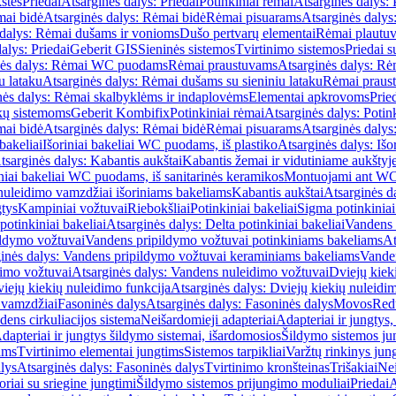
štės
Priedai
Atsarginės dalys: Priedai
Potinkiniai rėmai
Atsarginės dalys: 
ai bidė
Atsarginės dalys: Rėmai bidė
Rėmai pisuarams
Atsarginės dalys
 dalys: Rėmai dušams ir vonioms
Dušo pertvarų elementai
Rėmai plautu
alys: Priedai
Geberit GIS
Sieninės sistemos
Tvirtinimo sistemos
Priedai 
nės dalys: Rėmai WC puodams
Rėmai praustuvams
Atsarginės dalys: R
u lataku
Atsarginės dalys: Rėmai dušams su sieniniu lataku
Rėmai praust
nės dalys: Rėmai skalbyklėms ir indaplovėms
Elementai apkrovoms
Prie
ų sistemoms
Geberit Kombifix
Potinkiniai rėmai
Atsarginės dalys: Potin
ai bidė
Atsarginės dalys: Rėmai bidė
Rėmai pisuarams
Atsarginės dalys
 bakeliai
Išoriniai bakeliai WC puodams, iš plastiko
Atsarginės dalys: Išo
tsarginės dalys: Kabantis aukštai
Kabantis žemai ir vidutiniame aukštyj
iniai bakeliai WC puodams, iš sanitarinės keramikos
Montuojami ant W
nuleidimo vamzdžiai išoriniams bakeliams
Kabantis aukštai
Atsarginės d
gtys
Kampiniai vožtuvai
Riebokšliai
Potinkiniai bakeliai
Sigma potinkiniai
potinkiniai bakeliai
Atsarginės dalys: Delta potinkiniai bakeliai
Vandens 
ildymo vožtuvai
Vandens pripildymo vožtuvai potinkiniams bakeliams
At
inės dalys: Vandens pripildymo vožtuvai keraminiams bakeliams
Vanden
imo vožtuvai
Atsarginės dalys: Vandens nuleidimo vožtuvai
Dviejų kiek
iejų kiekių nuleidimo funkcija
Atsarginės dalys: Dviejų kiekių nuleidi
 vamzdžiai
Fasoninės dalys
Atsarginės dalys: Fasoninės dalys
Movos
Red
ens cirkuliacijos sistema
Neišardomieji adapteriai
Adapteriai ir jungtys,
dapteriai ir jungtys šildymo sistemai, išardomosios
Šildymo sistemos ju
ams
Tvirtinimo elementai jungtims
Sistemos tarpikliai
Varžtų rinkinys jun
lys
Atsarginės dalys: Fasoninės dalys
Tvirtinimo kronšteinas
Trišakiai
Nei
riai su sriegine jungtimi
Šildymo sistemos prijungimo moduliai
Priedai
A