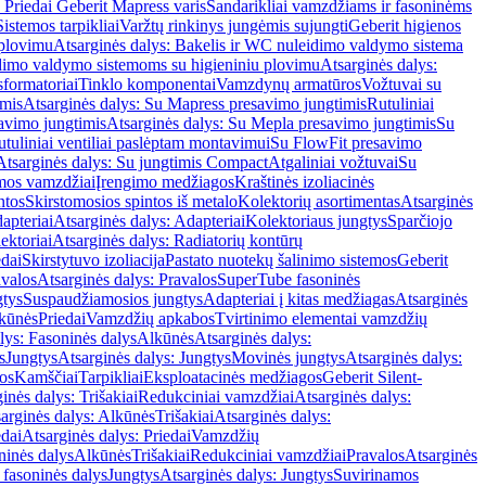
 Priedai Geberit Mapress varis
Sandarikliai vamzdžiams ir fasoninėms
Sistemos tarpikliai
Varžtų rinkinys jungėmis sujungti
Geberit higienos
 plovimu
Atsarginės dalys: Bakelis ir WC nuleidimo valdymo sistema
eidimo valdymo sistemoms su higieniniu plovimu
Atsarginės dalys:
sformatoriai
Tinklo komponentai
Vamzdynų armatūros
Vožtuvai su
imis
Atsarginės dalys: Su Mapress presavimo jungtimis
Rutuliniai
avimo jungtimis
Atsarginės dalys: Su Mepla presavimo jungtimis
Su
utuliniai ventiliai paslėptam montavimui
Su FlowFit presavimo
Atsarginės dalys: Su jungtimis Compact
Atgaliniai vožtuvai
Su
mos vamzdžiai
Įrengimo medžiagos
Kraštinės izoliacinės
ntos
Skirstomosios spintos iš metalo
Kolektorių asortimentas
Atsarginės
apteriai
Atsarginės dalys: Adapteriai
Kolektoriaus jungtys
Sparčiojo
ektoriai
Atsarginės dalys: Radiatorių kontūrų
edai
Skirstytuvo izoliacija
Pastato nuotekų šalinimo sistemos
Geberit
avalos
Atsarginės dalys: Pravalos
SuperTube fasoninės
gtys
Suspaudžiamosios jungtys
Adapteriai į kitas medžiagas
Atsarginės
lkūnės
Priedai
Vamzdžių apkabos
Tvirtinimo elementai vamzdžių
lys: Fasoninės dalys
Alkūnės
Atsarginės dalys:
s
Jungtys
Atsarginės dalys: Jungtys
Movinės jungtys
Atsarginės dalys:
os
Kamščiai
Tarpikliai
Eksploatacinės medžiagos
Geberit Silent-
inės dalys: Trišakiai
Redukciniai vamzdžiai
Atsarginės dalys:
arginės dalys: Alkūnės
Trišakiai
Atsarginės dalys:
edai
Atsarginės dalys: Priedai
Vamzdžių
ninės dalys
Alkūnės
Trišakiai
Redukciniai vamzdžiai
Pravalos
Atsarginės
 fasoninės dalys
Jungtys
Atsarginės dalys: Jungtys
Suvirinamos