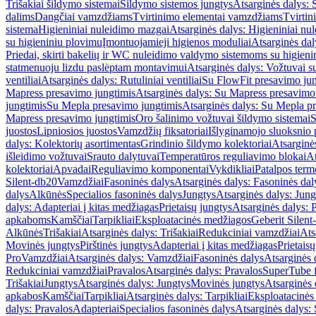
Trišakiai šildymo sistemai
Šildymo sistemos jungtys
Atsarginės dalys: 
dalims
Dangčiai vamzdžiams
Tvirtinimo elementai vamzdžiams
Tvirtin
sistema
Higieniniai nuleidimo mazgai
Atsarginės dalys: Higieniniai nu
su higieniniu plovimu
Įmontuojamieji higienos moduliai
Atsarginės dal
Priedai, skirti bakelių ir WC nuleidimo valdymo sistemoms su higien
statmenuoju lizdu paslėptam montavimui
Atsarginės dalys: Vožtuvai 
ventiliai
Atsarginės dalys: Rutuliniai ventiliai
Su FlowFit presavimo jun
Mapress presavimo jungtimis
Atsarginės dalys: Su Mapress presavimo
jungtimis
Su Mepla presavimo jungtimis
Atsarginės dalys: Su Mepla p
Mapress presavimo jungtimis
Oro šalinimo vožtuvai šildymo sistemai
S
juostos
Lipniosios juostos
Vamzdžių fiksatoriai
Išlyginamojo sluoksnio 
dalys: Kolektorių asortimentas
Grindinio šildymo kolektoriai
Atsarginė
išleidimo vožtuvai
Srauto dalytuvai
Temperatūros reguliavimo blokai
At
kolektoriai
Apvadai
Reguliavimo komponentai
Vykdikliai
Patalpos term
Silent-db20
Vamzdžiai
Fasoninės dalys
Atsarginės dalys: Fasoninės dal
dalys
Alkūnės
Specialios fasoninės dalys
Jungtys
Atsarginės dalys: Jung
dalys: Adapteriai į kitas medžiagas
Prietaisų jungtys
Atsarginės dalys: P
apkaboms
Kamščiai
Tarpikliai
Eksploatacinės medžiagos
Geberit Silent
Alkūnės
Trišakiai
Atsarginės dalys: Trišakiai
Redukciniai vamzdžiai
Ats
Movinės jungtys
Pirštinės jungtys
Adapteriai į kitas medžiagas
Prietais
Pro
Vamzdžiai
Atsarginės dalys: Vamzdžiai
Fasoninės dalys
Atsarginės 
Redukciniai vamzdžiai
Pravalos
Atsarginės dalys: Pravalos
SuperTube f
Trišakiai
Jungtys
Atsarginės dalys: Jungtys
Movinės jungtys
Atsarginės 
apkabos
Kamščiai
Tarpikliai
Atsarginės dalys: Tarpikliai
Eksploatacinės
dalys: Pravalos
Adapteriai
Specialios fasoninės dalys
Atsarginės dalys: 