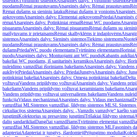
sistemos
Tvirtinimo sistemos
Atsarginės dalys: Tvirtinimo sistemos
Plok
puodams
Rėmai praustuvams
Atsarginės dalys: Rėmai praustuvams
Rėm
Rėmai dušams su sieniniu lataku
Rėmai dušams ir vonioms
Atsarginės
apkrovoms
Atsarginės dalys: Elementai apkrovoms
Priedai
Atsarginės d
rėmai
Atsarginės dalys: Potinkiniai rėmai
Rėmai WC puodams
Atsargi
pisuarams
Atsarginės dalys: Rėmai pisuarams
Rėmai dušams su sienini
maišytuvams ir prietaisams
Rėmai skalbyklėms ir indaplovėms
Atsargi
sistemos
Atsarginės dalys: Sieninės sistemos
Tiekimo sistemoms
Nuotek
puodams
Rėmai praustuvams
Atsarginės dalys: Rėmai praustuvams
Rėm
dušams
Priedai
WC puodų elementams
Tvirtinimo elementams
Išoriniai
puodų
Atsarginės dalys: Montuojami ant WC puodų
Kabantis aukštai
A
bakeliai WC puodams, iš sanitarinės keramikos
Atsarginės dalys: Išor
nuleidimo vamzdžiai išoriniams bakeliams
Atsarginės dalys: Vandens 
aukštyje
Priedai
Atsarginės dalys: Priedai
Jungtys
Atsarginės dalys: Jun
potinkiniai bakeliai
Atsarginės dalys: Omega potinkiniai bakeliai
Delta 
vožtuvai
Vandens pripildymo vožtuvai
Atsarginės dalys: Vandens prip
bakeliams
Vandens pripildymo vožtuvai keraminiams bakeliams
Atsarg
Vandens pripildymo vožtuvai universaliems bakeliams
Vandens nuleid
funkcija
Vidaus mechanizmai
Atsarginės dalys: Vidaus mechanizmai
Dv
vamzdžiai ML
Sistemos vamzdžiai, šildymo sistemos ML
SL Sistemos
cirkuliacijos sistema
Atsarginės dalys: „Vamzdis vamzdyje“ karšto vand
jungtimi
Kolektorius su presavimo jungtimi
Trišakiai šildymo sistemai
A
dalių sandarikliai
Dangčiai vamzdžiams
Tvirtinimo elementai vamzdži
vamzdžiai ML
Sistemos vamzdžiai, šildymo sistemos ML
Fasoninės da
adapteriai
Adapteriai ir jungtys, išardomieji
Prijungimo moduliai
Kolekto