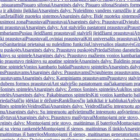
i pisuarams
Pisuaro sifonai
Atsarginės dalys: Pisuaro sifonai
Sraigės form
r alkūnių ilgikliai
Atsarginės dalys: Nuleidimo vandens vamzdžių ir alk
anžetai
Bidė nuotekų sistemos
Atsarginės dalys: Bidė nuotekų sistemos
usimosi zona
Praustuvai
Praustuvai
Atsarginės dalys: Praustuvai
Dvigubi 
mi praustuvai
Atsarginės dalys: Ant stalviršio pastatomi praustuvai
Praus
ambariams
Pusiau įleidžiami praustuvai
Į stalviršį įleidžiami praustuvai
Ats
ki praustuvai
Praustuvai
Loviniai praustuvai
Kiti universalūs praustuvai
A
enį
Sanitariniai prietaisai su nuleidimo funkcija
Universalios plautuvės
Gip
vų puskojės
Atsarginės dalys: Praustuvų puskojės
Priedai
Sifono dangtelis
inys su spintele
Atsarginės dalys: Praustuvo mažiems vonios kambariam
io praustuvo rinkinys su apatine spintele
Atsarginės dalys: Baldinio prau
tine spintele
Vonios kambario baldai
Praustuvų spintelės
Atsarginės dalys
ms
Praustuvams
Atsarginės dalys: Praustuvams
Dvigubiems praustuvams
raustuvams
Atsarginės dalys: Kampiniams praustuvams
Praustuvų stalvir
m dubens formos praustuvui
Ant stalviršio pastatomam stačiakampiam pra
šoninės spintelės
Atsarginės dalys: Žemos šoninės spintelės
Aukštos spin
ntelės
Atsarginės dalys: Pakabinamos spintelės
Kiti vonios kambario bal
riedai
Stalčių įdėklai ir dėžutės
Rankšluosčių laikikliai ir kabliukai
Apšvie
dinės spintelės
Veidrodžiai
Atsarginės dalys: Veidrodžiai
Su integruotu ap
imu
Atsarginės dalys: Su integruotu apšvietimu
Be integruoto apšvietimo
išytuvai
Atsarginės dalys: Praustuvų maišytuvai
Montuojami prie stovo, 
rginės dalys: Montuojami prie stovo, maitinimas iš baterijos
Montuojami 
ai su viena rankenėle
Montuojami iš sienos, maitinimas iš tinklo
Atsargin
maitinimas iš baterijos
Montuojami iš sienos, maitinamas generatoriumi
sarginės dalys: Dviejų rankenų maišytuvas, montuojamas prie sienos
Pri