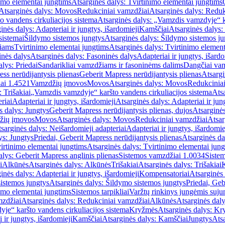
imo elementai jungtims
Atsarginės dalys: Tvirtinimo elementai jungtims
Atsarginės dalys: Movos
Redukciniai vamzdžiai
Atsarginės dalys: Reduk
 vandens cirkuliacijos sistema
Atsarginės dalys: „Vamzdis vamzdyje“ ka
inės dalys: Adapteriai ir jungtys, išardomieji
Kamščiai
Atsarginės dalys:
sistemai
Šildymo sistemos jungtys
Atsarginės dalys: Šildymo sistemos ju
žiams
Tvirtinimo elementai jungtims
Atsarginės dalys: Tvirtinimo element
nės dalys
Atsarginės dalys: Fasoninės dalys
Adapteriai ir jungtys, išardo
alys: Priedai
Sandarikliai vamzdžiams ir fasoninėms dalims
Dangčiai va
ss nerūdijantysis plienas
Geberit Mapress nerūdijantysis plienas
Atsargi
ai 1.4521
Vamzdžių įmovos
Movos
Atsarginės dalys: Movos
Redukcinia
 Trišakiai
„Vamzdis vamzdyje“ karšto vandens cirkuliacijos sistema
Ats
riai
Adapteriai ir jungtys, išardomieji
Atsarginės dalys: Adapteriai ir jun
s dalys: Jungtys
Geberit Mapress nerūdijantysis plienas, dujos
Atsarginės
žių įmovos
Movos
Atsarginės dalys: Movos
Redukciniai vamzdžiai
Atsar
sarginės dalys: Neišardomieji adapteriai
Adapteriai ir jungtys, išardomie
ys: Jungtys
Priedai, Geberit Mapress nerūdijantysis plienas
Atsarginės da
irtinimo elementai jungtims
Atsarginės dalys: Tvirtinimo elementai jun
alys: Geberit Mapress anglinis plienas
Sistemos vamzdžiai 1.0034
Siste
i
Alkūnės
Atsarginės dalys: Alkūnės
Trišakiai
Atsarginės dalys: Trišakiai
inės dalys: Adapteriai ir jungtys, išardomieji
Kompensatoriai
Atsarginės
istemos jungtys
Atsarginės dalys: Šildymo sistemos jungtys
Priedai, Geb
imo elementai jungtims
Sistemos tarpikliai
Varžtų rinkinys jungėmis suju
mzdžiai
Atsarginės dalys: Redukciniai vamzdžiai
Alkūnės
Atsarginės dal
je“ karšto vandens cirkuliacijos sistema
Kryžmės
Atsarginės dalys: K
 ir jungtys, išardomieji
Kamščiai
Atsarginės dalys: Kamščiai
Jungtys
Atsa