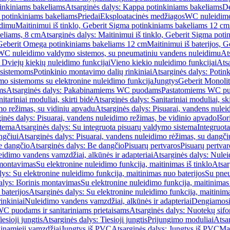
inkiniams bakeliams
Atsarginės dalys: Kappa potinkiniams bakeliams
De
e potinkiniams bakeliams
Priedai
Eksploatacinės medžiagos
WC nuleidimo
idimu
Maitinimui iš tinklo, Geberit Sigma potinkiniams bakeliams 12 cm
keliams, 8 cm
Atsarginės dalys: Maitinimui iš tinklo, Geberit Sigma pot
, Geberit Omega potinkiniams bakeliams 12 cm
Maitinimui iš baterijos, 
WC nuleidimo valdymo sistemos, su pneumatiniu vandens nuleidimu
At
 Dviejų kiekių nuleidimo funkcijai
Vieno kiekio nuleidimo funkcijai
Atsa
 sistemoms
Potinkinio montavimo dalių rinkiniai
Atsarginės dalys: Potin
o sistemoms su elektronine nuleidimo funkcija
Jungtys
Geberit Monolit
ms
Atsarginės dalys: Pakabinamiems WC puodams
Pastatomiems WC p
itariniai moduliai, skirti bidė
Atsarginės dalys: Sanitariniai moduliai, ski
mo režimas, su vidiniu apvadu
Atsarginės dalys: Pisuarai, vandens nulei
inės dalys: Pisuarai, vandens nuleidimo režimas, be vidinio apvado
Išor
stema
Atsarginės dalys: Su integruota pisuarų valdymo sistema
Integruot
ngčiui
Atsarginės dalys: Pisuarai, vandens nuleidimo rėžimas, su dangči
e dangčio
Atsarginės dalys: Be dangčio
Pisuarų pertvaros
Pisuarų pertvar
idimo vandens vamzdžiai, alkūnės ir adapteriai
Atsarginės dalys: Nulei
 montavimas
Su elektronine nuleidimo funkcija, maitinimas iš tinklo
Atsar
lys: Su elektronine nuleidimo funkcija, maitinimas nuo baterijos
Su pneu
alys: Išorinis montavimas
Su elektronine nuleidimo funkcija, maitinimas 
baterijos
Atsarginės dalys: Su elektronine nuleidimo funkcija, maitinima
inkiniai
Nuleidimo vandens vamzdžiai, alkūnės ir adapteriai
Dengiamosi
C puodams ir sanitariniams prietaisams
Atsarginės dalys: Nuotekų sif
iesioji jungtis
Atsarginės dalys: Tiesioji jungtis
Prijungimo moduliai
Atsa
ginamieji vamzdžiai
Jungtys iš PVC
Atsarginės dalys: Jungtys iš PVC
Man