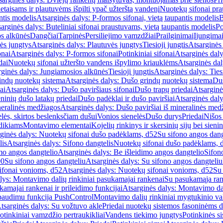
etaisams ir plautuvėms išpilti ypač užterštą vandenį
Nuotekų sifonai pr
ntis modelis
Atsarginės dalys: P-formos sifonai, vietą taupantis modelis
B
arginės dalys: Buteliniai sifonai praustuvams, vietą taupantis modelis
Po
s alkūnės
Dangčiai
Tarpinės
Persiliejimo vamzdžiai
Prailginimai
Įjungima
ės jungtys
Atsarginės dalys: Plautuvės jungtys
Tiesioji jungtis
Atsarginės 
onai
Atsarginės dalys: P-formos sifonai
Potinkiniai sifonai
Atsarginės daly
dai
Nuotekų sifonai užteršto vandens išpylimo kriauklėms
Atsarginės dal
rginės dalys: Jungiamosios alkūnės
Tiesioji jungtis
Atsarginės dalys: Tiesi
indų nuotekų sistema
Atsarginės dalys: Dušo grindų nuotekų sistema
Duš
ai
Atsarginės dalys: Dušo paviršiaus sifonai
Dušo trapų priedai
Atsarginė
eninių dušo latakų priedai
Dušo padėklai ir dušo paviršiai
Atsarginės daly
neralinės medžiagos
Atsarginės dalys: Dušo paviršiai iš mineralinės med
elės, skirtos beslenksčiam dušui
Vonios sienelės
Dušo durys
Priedai
Nišos
dikiams
Montavimo elementai
Kojelių rinkinys ir skersinių sijų bei sieni
ginės dalys: Nuotekų sifonai dušo padėklams, d52
Su sifono angos dang
lis
Atsarginės dalys: Sifono dangtelis
Nuotekų sifonai dušo padėklams, 
mo angos dangtelio
Atsarginės dalys: Be išleidimo angos dangtelio
Sifon
90
Su sifono angos dangteliu
Atsarginės dalys: Su sifono angos dangteliu
ifonai vonioms, d52
Atsarginės dalys: Nuotekų sifonai vonioms, d52
Su
lys: Montavimo dalių rinkiniai pasukamajai rankenai
Su pasukamąja ran
amajai rankenai ir prileidimo funkcijai
Atsarginės dalys: Montavimo dal
paudimu funkcija PushControl
Montavimo dalių rinkiniai mygtukinio v
tsarginės dalys: Su vožtuvo akle
Priedai nuotekų sistemos fasoninėms 
otinkiniai vamzdžio pertraukikliai
Vandens tiekimo jungtys
Potinkinės s