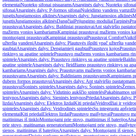
elementai
Nuotekų sifonai pisuarams
Atsarginės dalys: Nuotekų sifona
sifonai
Atsarginės dalys: P-formos sifonai
Nuleidimo vandens vamzdžių i
jungtis
Jungiamosios alkūnės
Atsarginės dalys: Jungiamosios alkūnės
M
jungtis
Jungiamosios alkūnės
Dangčiai
Prijungimo moduliai
Tarpinės
Pra
praustuvai
Atsarginės dalys: Baldiniai praustuvai
Ant stalviršio pastato
mažiems vonios kambariams
Kampiniai praustuvai mažiems vonios k
montuojami praustuvai
Kampiniai praustuvai
Praustuvai Comfort
Vaikiš
užterštą vandenį
Atsarginės dalys: Plautuvės išpilti ypač užterštą vand
gaubtai
Atsarginės dalys: Dengiamieji gaubtai
Praustuvų kojos
Praustu
rinkinys su apatine spintele
Praustuvo mažiems vonios kambariams rink
spintele
Atsarginės dalys: Praustuvo rinkinys su apatine spintele
Baldin
apatine spintele
Atsarginės dalys: Įleidžiamo praustuvo rinkinys su apa
kambariams
Atsarginės dalys: Praustuvams mažiems vonios kambaria
praustuvams
Atsarginės dalys: Baldiniams praustuvams
Kampiniams p
dubens formos praustuvui
Atsarginės dalys: Ant stalviršio pastatoma
praustuvui
Šoninės spintelės
Atsarginės dalys: Šoninės spintelės
Žemos 
spintelės
Atsarginės dalys: Vidutinio aukščio spintelės
Pakabinamos spi
lentynos
Atsarginės dalys: Sieninės lentynos
Priedai
Atsarginės dalys: P
lizdai
Atsarginės dalys: Elektros lizdai
Kiti priedai
Veidrodžiai ir veidro
spintelės
Atsarginės dalys: Veidrodinės spintelės
Su integruotu apšviet
elementai
Kiti priedai
Elektros lizdai
Praustuvų maišytuvai
Praustuvų ma
maitinimas iš tinklo
Montuojami prie stovo, maitinimas iš baterijos
Atsa
prie stovo, maitinamas generatoriumi
Montuojami prie stovo, maišytuv
sienos, maitinimas iš baterijos
Atsarginės dalys: Montuojami iš sienos, 
generatoriumi
Dviejų rankenų maišytuvas, montuojamas prie sienos
At