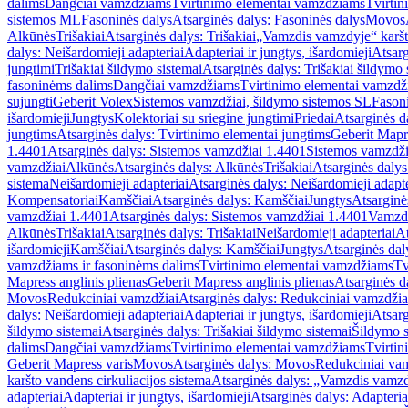
dalims
Dangčiai vamzdžiams
Tvirtinimo elementai vamzdžiams
Tvirtin
sistemos ML
Fasoninės dalys
Atsarginės dalys: Fasoninės dalys
Movos
Alkūnės
Trišakiai
Atsarginės dalys: Trišakiai
„Vamzdis vamzdyje“ karšto
dalys: Neišardomieji adapteriai
Adapteriai ir jungtys, išardomieji
Atsarg
jungtimi
Trišakiai šildymo sistemai
Atsarginės dalys: Trišakiai šildymo 
fasoninėms dalims
Dangčiai vamzdžiams
Tvirtinimo elementai vamzd
sujungti
Geberit Volex
Sistemos vamzdžiai, šildymo sistemos SL
Fasoni
išardomieji
Jungtys
Kolektoriai su sriegine jungtimi
Priedai
Atsarginės d
jungtims
Atsarginės dalys: Tvirtinimo elementai jungtims
Geberit Mapre
1.4401
Atsarginės dalys: Sistemos vamzdžiai 1.4401
Sistemos vamzdži
vamzdžiai
Alkūnės
Atsarginės dalys: Alkūnės
Trišakiai
Atsarginės dalys:
sistema
Neišardomieji adapteriai
Atsarginės dalys: Neišardomieji adapte
Kompensatoriai
Kamščiai
Atsarginės dalys: Kamščiai
Jungtys
Atsarginė
vamzdžiai 1.4401
Atsarginės dalys: Sistemos vamzdžiai 1.4401
Vamzd
Alkūnės
Trišakiai
Atsarginės dalys: Trišakiai
Neišardomieji adapteriai
At
išardomieji
Kamščiai
Atsarginės dalys: Kamščiai
Jungtys
Atsarginės dal
vamzdžiams ir fasoninėms dalims
Tvirtinimo elementai vamzdžiams
Tv
Mapress anglinis plienas
Geberit Mapress anglinis plienas
Atsarginės d
Movos
Redukciniai vamzdžiai
Atsarginės dalys: Redukciniai vamzdžia
dalys: Neišardomieji adapteriai
Adapteriai ir jungtys, išardomieji
Atsarg
šildymo sistemai
Atsarginės dalys: Trišakiai šildymo sistemai
Šildymo s
dalims
Dangčiai vamzdžiams
Tvirtinimo elementai vamzdžiams
Tvirtin
Geberit Mapress varis
Movos
Atsarginės dalys: Movos
Redukciniai va
karšto vandens cirkuliacijos sistema
Atsarginės dalys: „Vamzdis vamzdy
adapteriai
Adapteriai ir jungtys, išardomieji
Atsarginės dalys: Adapteriai