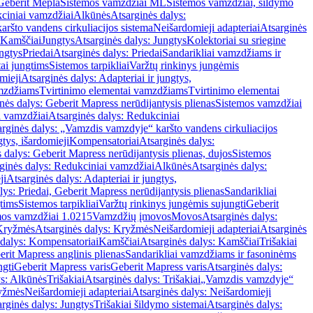
Geberit Mepla
Sistemos vamzdžiai ML
Sistemos vamzdžiai, šildymo
ciniai vamzdžiai
Alkūnės
Atsarginės dalys:
ršto vandens cirkuliacijos sistema
Neišardomieji adapteriai
Atsarginės
 Kamščiai
Jungtys
Atsarginės dalys: Jungtys
Kolektoriai su sriegine
ngtys
Priedai
Atsarginės dalys: Priedai
Sandarikliai vamzdžiams ir
ai jungtims
Sistemos tarpikliai
Varžtų rinkinys jungėmis
mieji
Atsarginės dalys: Adapteriai ir jungtys,
mzdžiams
Tvirtinimo elementai vamzdžiams
Tvirtinimo elementai
nės dalys: Geberit Mapress nerūdijantysis plienas
Sistemos vamzdžiai
i vamzdžiai
Atsarginės dalys: Redukciniai
arginės dalys: „Vamzdis vamzdyje“ karšto vandens cirkuliacijos
gtys, išardomieji
Kompensatoriai
Atsarginės dalys:
 dalys: Geberit Mapress nerūdijantysis plienas, dujos
Sistemos
ginės dalys: Redukciniai vamzdžiai
Alkūnės
Atsarginės dalys:
ji
Atsarginės dalys: Adapteriai ir jungtys,
lys: Priedai, Geberit Mapress nerūdijantysis plienas
Sandarikliai
gtims
Sistemos tarpikliai
Varžtų rinkinys jungėmis sujungti
Geberit
mos vamzdžiai 1.0215
Vamzdžių įmovos
Movos
Atsarginės dalys:
Kryžmės
Atsarginės dalys: Kryžmės
Neišardomieji adapteriai
Atsarginės
 dalys: Kompensatoriai
Kamščiai
Atsarginės dalys: Kamščiai
Trišakiai
erit Mapress anglinis plienas
Sandarikliai vamzdžiams ir fasoninėms
ngti
Geberit Mapress varis
Geberit Mapress varis
Atsarginės dalys:
ys: Alkūnės
Trišakiai
Atsarginės dalys: Trišakiai
„Vamzdis vamzdyje“
ryžmės
Neišardomieji adapteriai
Atsarginės dalys: Neišardomieji
rginės dalys: Jungtys
Trišakiai šildymo sistemai
Atsarginės dalys: