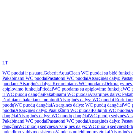
LT
WC puodai ir pisuarai
Geberit AquaClean WC puodai su bidė funkcij
Pakabinami WC puodai
Pastatomi WC puodai
Atsarginės dalys: Past
puodams
Atsarginės dalys: Keraminiams WC puodams
Dekoratyvinės 
apiplovimo funkcija
Priedai
WC puodams su apiplovimo funkcija
WC p
ir WC puodų dangčiai
Pakabinami WC puodai
Atsarginės dalys: Pak
išoriniams bakeliams montuoti
Atsarginės dalys: WC puodai išoriniam
puodų
WC puodų dangčiai
Atsarginės dalys: WC puodų dangčiai
WC p
puodai
Atsarginės dalys: Paaukštinti WC puodai
Pailginti WC puodai
A
dangčiai
Atsarginės dalys: WC puodų dangčiai
WC puodų sėdynės
Ats
Pakabinami WC puodai
Pastatomi WC puodai
Atsarginės dalys: Past
dangčiai
WC puodų sėdynės
Atsarginės dalys: WC puodų sėdynės
Bid
nuleidimo valdymo sistemos
Vandens nuleidimo mygtukai
Atsarginės 