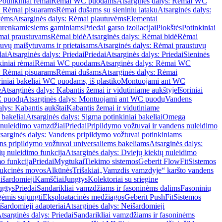
Potinkiniai rėmai
Rėmai WC puodams
Atsarginės dalys: Rėmai WC
: Rėmai pisuarams
Rėmai dušams su sieniniu lataku
Atsarginės dalys:
vėms
Atsarginės dalys: Rėmai plautuvėms
Elementai
surenkamiesiems gaminiams
Priedai garso izoliacijai
Plokštės
Potinkiniai
ėmai praustuvams
Rėmai bidė
Atsarginės dalys: Rėmai bidė
Rėmai
uvų maišytuvams ir prietaisams
Atsarginės dalys: Rėmai praustuvų
dai
Atsarginės dalys: Priedai
Priedai
Atsarginės dalys: Priedai
Sieninės
kiniai rėmai
Rėmai WC puodams
Atsarginės dalys: Rėmai WC
: Rėmai pisuarams
Rėmai dušams
Atsarginės dalys: Rėmai
riniai bakeliai WC puodams, iš plastiko
Montuojami ant WC
e
Atsarginės dalys: Kabantis žemai ir vidutiniame aukštyje
Išoriniai
C puodų
Atsarginės dalys: Montuojami ant WC puodų
Vandens
alys: Kabantis aukštai
Kabantis žemai ir vidutiniame
 bakeliai
Atsarginės dalys: Sigma potinkiniai bakeliai
Omega
nuleidimo vamzdžiai
Priedai
Pripildymo vožtuvai ir vandens nuleidimo
sarginės dalys: Vandens pripildymo vožtuvai potinkiniams
s pripildymo vožtuvai universaliems bakeliams
Atsarginės dalys:
ių nuleidimo funkcija
Atsarginės dalys: Dviejų kiekių nuleidimo
mo funkcija
Priedai
Mygtukai
Tiekimo sistemos
Geberit FlowFit
Sistemos
ukcinės movos
Alkūnės
Trišakiai
„Vamzdis vamzdyje“ karšto vandens
 išardomieji
Kamščiai
Jungtys
Kolektoriai su sriegine
ngtys
Priedai
Sandarikliai vamzdžiams ir fasoninėms dalims
Fasoninių
gėmis sujungti
Eksploatacinės medžiagos
Geberit PushFit
Sistemos
šardomieji adapteriai
Atsarginės dalys: Neišardomieji
tsarginės dalys: Priedai
Sandarikliai vamzdžiams ir fasoninėms