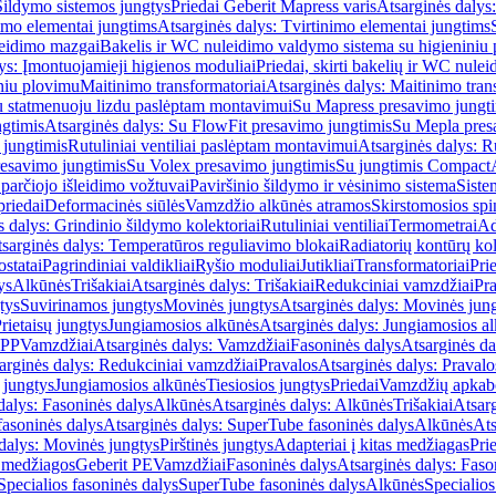
Šildymo sistemos jungtys
Priedai Geberit Mapress varis
Atsarginės dalys:
imo elementai jungtims
Atsarginės dalys: Tvirtinimo elementai jungtims
leidimo mazgai
Bakelis ir WC nuleidimo valdymo sistema su higieniniu
ys: Įmontuojamieji higienos moduliai
Priedai, skirti bakelių ir WC nul
iniu plovimu
Maitinimo transformatoriai
Atsarginės dalys: Maitinimo tran
su statmenuoju lizdu paslėptam montavimui
Su Mapress presavimo jungt
gtimis
Atsarginės dalys: Su FlowFit presavimo jungtimis
Su Mepla pres
 jungtimis
Rutuliniai ventiliai paslėptam montavimui
Atsarginės dalys: R
resavimo jungtimis
Su Volex presavimo jungtimis
Su jungtimis Compact
parčiojo išleidimo vožtuvai
Paviršinio šildymo ir vėsinimo sistema
Siste
priedai
Deformacinės siūlės
Vamzdžio alkūnės atramos
Skirstomosios spi
s dalys: Grindinio šildymo kolektoriai
Rutuliniai ventiliai
Termometrai
Ad
sarginės dalys: Temperatūros reguliavimo blokai
Radiatorių kontūrų kol
ostatai
Pagrindiniai valdikliai
Ryšio moduliai
Jutikliai
Transformatoriai
Pri
ys
Alkūnės
Trišakiai
Atsarginės dalys: Trišakiai
Redukciniai vamzdžiai
Pr
tys
Suvirinamos jungtys
Movinės jungtys
Atsarginės dalys: Movinės jun
rietaisų jungtys
Jungiamosios alkūnės
Atsarginės dalys: Jungiamosios a
-PP
Vamzdžiai
Atsarginės dalys: Vamzdžiai
Fasoninės dalys
Atsarginės da
arginės dalys: Redukciniai vamzdžiai
Pravalos
Atsarginės dalys: Pravalo
ų jungtys
Jungiamosios alkūnės
Tiesiosios jungtys
Priedai
Vamzdžių apkab
dalys: Fasoninės dalys
Alkūnės
Atsarginės dalys: Alkūnės
Trišakiai
Atsarg
asoninės dalys
Atsarginės dalys: SuperTube fasoninės dalys
Alkūnės
Ats
dalys: Movinės jungtys
Pirštinės jungtys
Adapteriai į kitas medžiagas
Pri
 medžiagos
Geberit PE
Vamzdžiai
Fasoninės dalys
Atsarginės dalys: Faso
Specialios fasoninės dalys
SuperTube fasoninės dalys
Alkūnės
Specialios