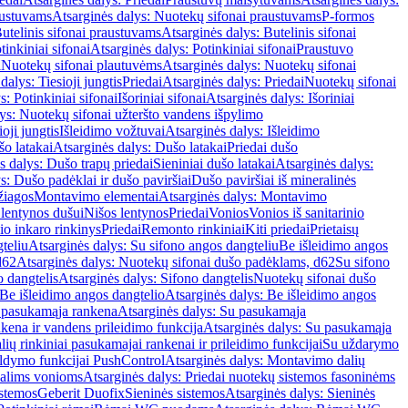
austuvams
Atsarginės dalys: Nuotekų sifonai praustuvams
P-formos
utelinis sifonai praustuvams
Atsarginės dalys: Butelinis sifonai
tinkiniai sifonai
Atsarginės dalys: Potinkiniai sifonai
Praustuvo
i
Nuotekų sifonai plautuvėms
Atsarginės dalys: Nuotekų sifonai
dalys: Tiesioji jungtis
Priedai
Atsarginės dalys: Priedai
Nuotekų sifonai
s: Potinkiniai sifonai
Išoriniai sifonai
Atsarginės dalys: Išoriniai
ys: Nuotekų sifonai užteršto vandens išpylimo
oji jungtis
Išleidimo vožtuvai
Atsarginės dalys: Išleidimo
o latakai
Atsarginės dalys: Dušo latakai
Priedai dušo
s dalys: Dušo trapų priedai
Sieniniai dušo latakai
Atsarginės dalys:
s: Dušo padėklai ir dušo paviršiai
Dušo paviršiai iš mineralinės
žiagos
Montavimo elementai
Atsarginės dalys: Montavimo
 lentynos dušui
Nišos lentynos
Priedai
Vonios
Vonios iš sanitarinio
nio inkaro rinkinys
Priedai
Remonto rinkiniai
Kiti priedai
Prietaisų
teliu
Atsarginės dalys: Su sifono angos dangteliu
Be išleidimo angos
d62
Atsarginės dalys: Nuotekų sifonai dušo padėklams, d62
Su sifono
o dangtelis
Atsarginės dalys: Sifono dangtelis
Nuotekų sifonai dušo
Be išleidimo angos dangtelio
Atsarginės dalys: Be išleidimo angos
 pasukamąja rankena
Atsarginės dalys: Su pasukamąja
kena ir vandens prileidimo funkcija
Atsarginės dalys: Su pasukamąja
ių rinkiniai pasukamajai rankenai ir prileidimo funkcijai
Su uždarymo
aldymo funkcijai PushControl
Atsarginės dalys: Montavimo dalių
dalims vonioms
Atsarginės dalys: Priedai nuotekų sistemos fasoninėms
istemos
Geberit Duofix
Sieninės sistemos
Atsarginės dalys: Sieninės