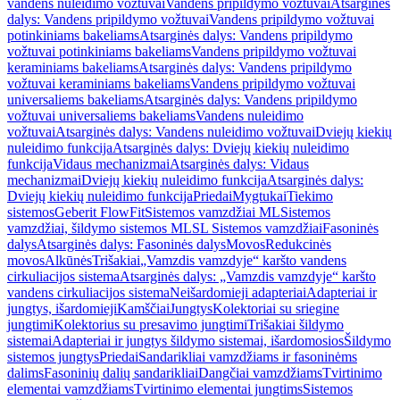
vandens nuleidimo vožtuvai
Vandens pripildymo vožtuvai
Atsarginės
dalys: Vandens pripildymo vožtuvai
Vandens pripildymo vožtuvai
potinkiniams bakeliams
Atsarginės dalys: Vandens pripildymo
vožtuvai potinkiniams bakeliams
Vandens pripildymo vožtuvai
keraminiams bakeliams
Atsarginės dalys: Vandens pripildymo
vožtuvai keraminiams bakeliams
Vandens pripildymo vožtuvai
universaliems bakeliams
Atsarginės dalys: Vandens pripildymo
vožtuvai universaliems bakeliams
Vandens nuleidimo
vožtuvai
Atsarginės dalys: Vandens nuleidimo vožtuvai
Dviejų kiekių
nuleidimo funkcija
Atsarginės dalys: Dviejų kiekių nuleidimo
funkcija
Vidaus mechanizmai
Atsarginės dalys: Vidaus
mechanizmai
Dviejų kiekių nuleidimo funkcija
Atsarginės dalys:
Dviejų kiekių nuleidimo funkcija
Priedai
Mygtukai
Tiekimo
sistemos
Geberit FlowFit
Sistemos vamzdžiai ML
Sistemos
vamzdžiai, šildymo sistemos ML
SL Sistemos vamzdžiai
Fasoninės
dalys
Atsarginės dalys: Fasoninės dalys
Movos
Redukcinės
movos
Alkūnės
Trišakiai
„Vamzdis vamzdyje“ karšto vandens
cirkuliacijos sistema
Atsarginės dalys: „Vamzdis vamzdyje“ karšto
vandens cirkuliacijos sistema
Neišardomieji adapteriai
Adapteriai ir
jungtys, išardomieji
Kamščiai
Jungtys
Kolektoriai su sriegine
jungtimi
Kolektorius su presavimo jungtimi
Trišakiai šildymo
sistemai
Adapteriai ir jungtys šildymo sistemai, išardomosios
Šildymo
sistemos jungtys
Priedai
Sandarikliai vamzdžiams ir fasoninėms
dalims
Fasoninių dalių sandarikliai
Dangčiai vamzdžiams
Tvirtinimo
elementai vamzdžiams
Tvirtinimo elementai jungtims
Sistemos