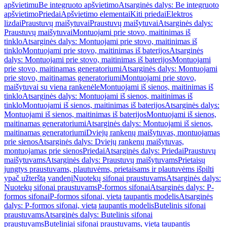
apšvietimu
Be integruoto apšvietimo
Atsarginės dalys: Be integruoto
apšvietimo
Priedai
Apšvietimo elementai
Kiti priedai
Elektros
lizdai
Praustuvų maišytuvai
Praustuvų maišytuvai
Atsarginės dalys:
Praustuvų maišytuvai
Montuojami prie stovo, maitinimas iš
tinklo
Atsarginės dalys: Montuojami prie stovo, maitinimas iš
tinklo
Montuojami prie stovo, maitinimas iš baterijos
Atsarginės
dalys: Montuojami prie stovo, maitinimas iš baterijos
Montuojami
prie stovo, maitinamas generatoriumi
Atsarginės dalys: Montuojami
prie stovo, maitinamas generatoriumi
Montuojami prie stovo,
maišytuvai su viena rankenėle
Montuojami iš sienos, maitinimas iš
tinklo
Atsarginės dalys: Montuojami iš sienos, maitinimas iš
tinklo
Montuojami iš sienos, maitinimas iš baterijos
Atsarginės dalys:
Montuojami iš sienos, maitinimas iš baterijos
Montuojami iš sienos,
maitinamas generatoriumi
Atsarginės dalys: Montuojami iš sienos,
maitinamas generatoriumi
Dviejų rankenų maišytuvas, montuojamas
prie sienos
Atsarginės dalys: Dviejų rankenų maišytuvas,
montuojamas prie sienos
Priedai
Atsarginės dalys: Priedai
Praustuvų
maišytuvams
Atsarginės dalys: Praustuvų maišytuvams
Prietaisų
jungtys praustuvams, plautuvėms, prietaisams ir plautuvėms išpilti
ypač užterštą vandenį
Nuotekų sifonai praustuvams
Atsarginės dalys:
Nuotekų sifonai praustuvams
P-formos sifonai
Atsarginės dalys: P-
formos sifonai
P-formos sifonai, vietą taupantis modelis
Atsarginės
dalys: P-formos sifonai, vietą taupantis modelis
Butelinis sifonai
praustuvams
Atsarginės dalys: Butelinis sifonai
praustuvams
Buteliniai sifonai praustuvams, vietą taupantis