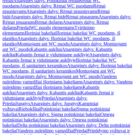
rėmai
Atsarginės dalys: Potinkiniai rėmai
Rėmai WC
puodams
Atsarginės dalys: Rėmai WC puodams
Rėmai
praustuvams
Atsarginės dalys: Rėmai praustuvams
Rėmai
bidė
Atsarginės dalys: Rėmai bidė
Rėmai pisuarams
Atsarginės dalys:
Rėmai pisuarams
Rėmai dušams
Atsarginės dalys: Rėmai
dušams
Priedai
WC puodų elementams
Tvirtinimo
elementams
Išoriniai bakeliai
Išoriniai bakeliai WC puodams, iš
plastiko
Atsarginės dalys: Išoriniai bakeliai WC puodams, iš
plastiko
Montuojami ant WC puodų
Atsarginės dalys: Montuojami
ant WC puodų
Kabantis aukštai
Atsarginės dalys: Kabantis
aukštai
Kabantis žemai ir vidutiniame aukštyje
Atsarginės dalys:
Kabantis žemai ir vidutiniame aukštyje
Išoriniai bakeliai WC
puodams, iš sanitarinės keramikos
Atsarginės dalys: Išoriniai bakeliai
WC puodams, iš sanitarinės keramikos
Montuojami ant WC
puodų
Atsarginės dalys: Montuojami ant WC puodų
Vandens
nuleidimo vamzdžiai išoriniams bakeliams
Atsarginės dalys: Vandens
nuleidimo vamzdžiai išoriniams bakeliams
Kabantis
aukštai
Atsarginės dalys: Kabantis aukštai
Kabantis žemai ir
vidutiniame aukštyje
Priedai
Atsarginės dalys:
Priedai
Jungtys
Atsarginės dalys: Jungtys
Kampiniai
vožtuvai
Riebokšliai
Potinkiniai bakeliai
Sigma potinkiniai
bakeliai
Atsarginės dalys: Sigma potinkiniai bakeliai
Omega
potinkiniai bakeliai
Atsarginės dalys: Omega potinkiniai
bakeliai
Delta potinkiniai bakeliai
Atsarginės dalys: Delta potinkiniai
bakeliai
Vandens nuleidimo vamzdžiai
Priedai
Pripildymo vožtuvai ir