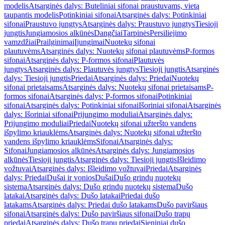
modelis
Atsarginės dalys: Buteliniai sifonai praustuvams, vietą
taupantis modelis
Potinkiniai sifonai
Atsarginės dalys: Potinkiniai
sifonai
Praustuvo jungtys
Atsarginės dalys: Praustuvo jungtys
Tiesioji
jungtis
Jungiamosios alkūnės
Dangčiai
Tarpinės
Persiliejimo
vamzdžiai
Prailginimai
Įjungimai
Nuotekų sifonai
plautuvėms
Atsarginės dalys: Nuotekų sifonai plautuvėms
P-formos
sifonai
Atsarginės dalys: P-formos sifonai
Plautuvės
jungtys
Atsarginės dalys: Plautuvės jungtys
Tiesioji jungtis
Atsarginės
dalys: Tiesioji jungtis
Priedai
Atsarginės dalys: Priedai
Nuotekų
sifonai prietaisams
Atsarginės dalys: Nuotekų sifonai prietaisams
P-
formos sifonai
Atsarginės dalys: P-formos sifonai
Potinkiniai
sifonai
Atsarginės dalys: Potinkiniai sifonai
Išoriniai sifonai
Atsarginės
dalys: Išoriniai sifonai
Prijungimo moduliai
Atsarginės dalys:
Prijungimo moduliai
Priedai
Nuotekų sifonai užteršto vandens
išpylimo kriauklėms
Atsarginės dalys: Nuotekų sifonai užteršto
vandens išpylimo kriauklėms
Sifonai
Atsarginės dalys:
Sifonai
Jungiamosios alkūnės
Atsarginės dalys: Jungiamosios
alkūnės
Tiesioji jungtis
Atsarginės dalys: Tiesioji jungtis
Išleidimo
vožtuvai
Atsarginės dalys: Išleidimo vožtuvai
Priedai
Atsarginės
dalys: Priedai
Dušai ir vonios
Dušai
Dušo grindų nuotekų
sistema
Atsarginės dalys: Dušo grindų nuotekų sistema
Dušo
latakai
Atsarginės dalys: Dušo latakai
Priedai dušo
latakams
Atsarginės dalys: Priedai dušo latakams
Dušo paviršiaus
sifonai
Atsarginės dalys: Dušo paviršiaus sifonai
Dušo trapų
priedai
Atsarginės dalys: Dušo trapų priedai
Sieniniai dušo