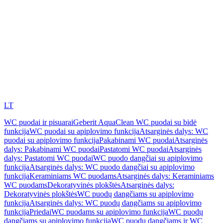
LT
WC puodai ir pisuarai
Geberit AquaClean WC puodai su bidė
funkcija
WC puodai su apiplovimo funkcija
Atsarginės dalys: WC
puodai su apiplovimo funkcija
Pakabinami WC puodai
Atsarginės
dalys: Pakabinami WC puodai
Pastatomi WC puodai
Atsarginės
dalys: Pastatomi WC puodai
WC puodo dangčiai su apiplovimo
funkcija
Atsarginės dalys: WC puodo dangčiai su apiplovimo
funkcija
Keraminiams WC puodams
Atsarginės dalys: Keraminiams
WC puodams
Dekoratyvinės plokštės
Atsarginės dalys:
Dekoratyvinės plokštės
WC puodų dangčiams su apiplovimo
funkcija
Atsarginės dalys: WC puodų dangčiams su apiplovimo
funkcija
Priedai
WC puodams su apiplovimo funkcija
WC puodų
dangčiams su apiplovimo funkcija
WC puodų dangčiams ir WC