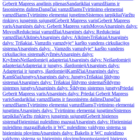
Geberit Mapress anglinis plienas
Sandarikliai vamzdžiams ir
fasoninėms dalims
Dangčiai vamzdžiams
Tvirtinimo elementai
vamzdžiams
Tvirtinimo elementai jungtims
Sistemos tarpikliai
Varžtų
rinkinys jungėmis sujungti
Geberit Mapress varis
Geberit Mapress
varis
Atsarginės dalys: Geberit Mapress varis
Movos
Atsarginės dalys:
Movos
Redukciniai vamzdžiai
Atsarginės dalys: Redukciniai
vamzdžiai
Alkūnės
Atsarginės dalys: Alkūnės
Trišakiai
Atsarginės
dalys: Trišakiai
„Vamzdis vamzdyje“ karšto vandens cirkuliacijos
sistema
Atsarginės dalys: „Vamzdis vamzdyje“ karšto vandens
cirkuliacijos sistema
Kryžmės
Atsarginės dalys:
Kryžmės
Neišardomieji adapteriai
Atsarginės dalys: Neišardomieji
adapteriai
Adapteriai ir jungtys, išardomieji
Atsarginės dalys:
Adapteriai ir jungtys, išardomieji
Kamščiai
Atsarginės dalys:
Kamščiai
Jungtys
Atsarginės dalys: Jungtys
Trišakiai šildymo
sistemai
Atsarginės dalys: Trišakiai šildymo sistemai
Šildymo
sistemos jungtys
Atsarginės dalys: Šildymo sistemos jungtys
Priedai
Geberit Mapress varis
Atsarginės dalys: Priedai Geberit Mapress
varis
Sandarikliai vamzdžiams ir fasoninėms dalims
Dangčiai
vamzdžiams
Tvirtinimo elementai vamzdžiams
Tvirtinimo elementai
jungtims
Atsarginės dalys: Tvirtinimo elementai jungtims
Sistemos
tarpikliai
Varžtų rinkinys jungėmis sujungti
Geberit higienos
sistema
Higieniniai nuleidimo mazgai
Atsarginės dalys: Higieniniai
nuleidimo mazgai
Bakelis ir WC nuleidimo valdymo sistema su
higieniniu plovimu
Atsarginės dalys: Bakelis ir WC nuleidimo
valdymo sistema su higieniniu plovimu
Įmontuojamieji higienos