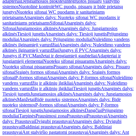
adapteriai
Dengiamosios plokštės
Integruotos pisuarų valdymo
sistemos
Nuotolinė kontrolė
WC puodų, pisuarų ir bidė prietaisų
jungtys
Nuotekų sifonai WC puodams ir sanitariniams
prietaisams
Atsarginės dalys: Nuotekų sifonai WC puodams ir
sanitariniams prietaisams
Sifonai
Atsarginės dalys:
Sifonai
Jungiamosios alkūnės
Atsarginės dalys: Jungiamosios
alkūnės
Tiesioji jungtis
Atsarginės dalys: Tiesioji jungtis
Prijungimo
moduliai
Atsarginės dalys: Prijungimo moduliai
Nuleidimo vandens
alkūnės ilginamieji vamzdžiai
Atsarginės dalys: Nuleidimo vandens
alkūnės ilginamieji vamzdžiai
Jungtys iš PVC
Atsarginės dalys:
Jungtys iš PVC
Manžetai ir dengiamieji gaubteliai
Adapteriai ir
jungiamieji elementai
Nuotekų sifonai pisuarams
Atsarginės dalys:
Nuotekų sifonai pisuarams
Pisuaro sifonai
Atsarginės dalys: Pisuaro
sifonai
Sraigės formos sifonai
Atsarginės dalys: Sraigės formos
sifonai
P-formos sifonai
Atsarginės dalys: P-formos sifonai
Nuleidimo
vandens vamzdžių ir alkūnių ilgikliai
Atsarginės dalys: Nuleidimo
vandens vamzdžių ir alkūnių ilgikliai
Tiesioji jungtis
Atsarginės dalys:
Tiesioji jungtis
Jungiamosios alkūnės
Atsarginės dalys: Jungiamosios
alkūnės
Manžetai
Bidė nuotekų sistemos
Atsarginės dalys: Bidė
nuotekų sistemos
P-formos sifonai
Atsarginės dalys: P-formos
sifonai
Tiesioji jungtis
Jungiamosios alkūnės
Dangčiai
Prijungimo
moduliai
Tarpinės
Prausimosi zona
Praustuvai
Praustuvai
Atsarginės
dalys: Praustuvai
Dvigubi praustuvai
Atsarginės dalys: Dvigubi
praustuvai
Baldiniai praustuvai
Atsarginės dalys: Baldiniai
praustuvai
Ant stalviršio pastatomi praustuvai
Atsarginės dalys: Ant