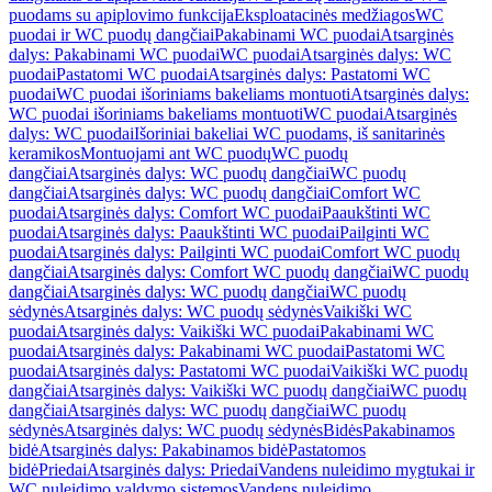
puodams su apiplovimo funkcija
Eksploatacinės medžiagos
WC
puodai ir WC puodų dangčiai
Pakabinami WC puodai
Atsarginės
dalys: Pakabinami WC puodai
WC puodai
Atsarginės dalys: WC
puodai
Pastatomi WC puodai
Atsarginės dalys: Pastatomi WC
puodai
WC puodai išoriniams bakeliams montuoti
Atsarginės dalys:
WC puodai išoriniams bakeliams montuoti
WC puodai
Atsarginės
dalys: WC puodai
Išoriniai bakeliai WC puodams, iš sanitarinės
keramikos
Montuojami ant WC puodų
WC puodų
dangčiai
Atsarginės dalys: WC puodų dangčiai
WC puodų
dangčiai
Atsarginės dalys: WC puodų dangčiai
Comfort WC
puodai
Atsarginės dalys: Comfort WC puodai
Paaukštinti WC
puodai
Atsarginės dalys: Paaukštinti WC puodai
Pailginti WC
puodai
Atsarginės dalys: Pailginti WC puodai
Comfort WC puodų
dangčiai
Atsarginės dalys: Comfort WC puodų dangčiai
WC puodų
dangčiai
Atsarginės dalys: WC puodų dangčiai
WC puodų
sėdynės
Atsarginės dalys: WC puodų sėdynės
Vaikiški WC
puodai
Atsarginės dalys: Vaikiški WC puodai
Pakabinami WC
puodai
Atsarginės dalys: Pakabinami WC puodai
Pastatomi WC
puodai
Atsarginės dalys: Pastatomi WC puodai
Vaikiški WC puodų
dangčiai
Atsarginės dalys: Vaikiški WC puodų dangčiai
WC puodų
dangčiai
Atsarginės dalys: WC puodų dangčiai
WC puodų
sėdynės
Atsarginės dalys: WC puodų sėdynės
Bidės
Pakabinamos
bidė
Atsarginės dalys: Pakabinamos bidė
Pastatomos
bidė
Priedai
Atsarginės dalys: Priedai
Vandens nuleidimo mygtukai ir
WC nuleidimo valdymo sistemos
Vandens nuleidimo