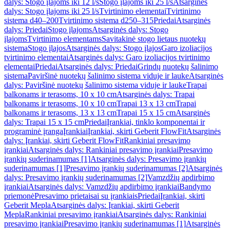
dalys: Stogo įlajoms iki 12 l/s
Stogo įlajoms iki 25 l/s
Atsarginės
dalys: Stogo įlajoms iki 25 l/s
Tvirtinimo elementai
Tvirtinimo
sistema d40–200
Tvirtinimo sistema d250–315
Priedai
Atsarginės
dalys: Priedai
Stogo įlajoms
Atsarginės dalys: Stogo
įlajoms
Tvirtinimo elementams
Savitakinė stogo lietaus nuotekų
sistema
Stogo įlajos
Atsarginės dalys: Stogo įlajos
Garo izoliacijos
tvirtinimo elementai
Atsarginės dalys: Garo izoliacijos tvirtinimo
elementai
Priedai
Atsarginės dalys: Priedai
Grindų nuotekų šalinimo
sistema
Paviršinė nuotekų šalinimo sistema viduje ir lauke
Atsarginės
dalys: Paviršinė nuotekų šalinimo sistema viduje ir lauke
Trapai
balkonams ir terasoms, 10 x 10 cm
Atsarginės dalys: Trapai
balkonams ir terasoms, 10 x 10 cm
Trapai 13 x 13 cm
Trapai
balkonams ir terasoms, 13 x 13 cm
Trapai 15 x 15 cm
Atsarginės
dalys: Trapai 15 x 15 cm
Priedai
Įrankiai, tinklo komponentai ir
programinė įranga
Įrankiai
Įrankiai, skirti Geberit FlowFit
Atsarginės
dalys: Įrankiai, skirti Geberit FlowFit
Rankiniai presavimo
įrankiai
Atsarginės dalys: Rankiniai presavimo įrankiai
Presavimo
įrankių suderinamumas [1]
Atsarginės dalys: Presavimo įrankių
suderinamumas [1]
Presavimo įrankių suderinamumas [2]
Atsarginės
dalys: Presavimo įrankių suderinamumas [2]
Vamzdžių apdirbimo
įrankiai
Atsarginės dalys: Vamzdžių apdirbimo įrankiai
Bandymo
priemonė
Presavimo prietaisai su įrankiais
Priedai
Įrankiai, skirti
Geberit Mepla
Atsarginės dalys: Įrankiai, skirti Geberit
Mepla
Rankiniai presavimo įrankiai
Atsarginės dalys: Rankiniai
presavimo įrankiai
Presavimo įrankių suderinamumas [1]
Atsarginės