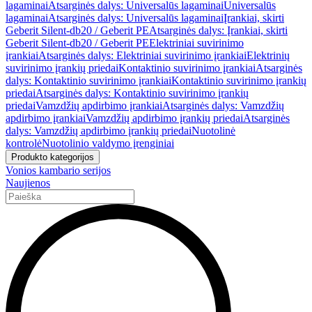
lagaminai
Atsarginės dalys: Universalūs lagaminai
Universalūs
lagaminai
Atsarginės dalys: Universalūs lagaminai
Įrankiai, skirti
Geberit Silent-db20 / Geberit PE
Atsarginės dalys: Įrankiai, skirti
Geberit Silent-db20 / Geberit PE
Elektriniai suvirinimo
įrankiai
Atsarginės dalys: Elektriniai suvirinimo įrankiai
Elektrinių
suvirinimo įrankių priedai
Kontaktinio suvirinimo įrankiai
Atsarginės
dalys: Kontaktinio suvirinimo įrankiai
Kontaktinio suvirinimo įrankių
priedai
Atsarginės dalys: Kontaktinio suvirinimo įrankių
priedai
Vamzdžių apdirbimo įrankiai
Atsarginės dalys: Vamzdžių
apdirbimo įrankiai
Vamzdžių apdirbimo įrankių priedai
Atsarginės
dalys: Vamzdžių apdirbimo įrankių priedai
Nuotolinė
kontrolė
Nuotolinio valdymo įrenginiai
Produkto kategorijos
Vonios kambario serijos
Naujienos