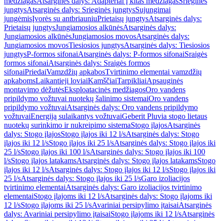
medžiagas
Atsarginės dalys: Adapteriai į kitas medžiagas
Srieginės
jungtys
Atsarginės dalys: Srieginės jungtys
Sujungimai
jungėmis
Įvorės su antbriauniu
Prietaisų jungtys
Atsarginės dalys:
Prietaisų jungtys
Jungiamosios alkūnės
Atsarginės dalys:
Jungiamosios alkūnės
Jungiamosios movos
Atsarginės dalys:
Jungiamosios movos
Tiesiosios jungtys
Atsarginės dalys: Tiesiosios
jungtys
P-formos sifonai
Atsarginės dalys: P-formos sifonai
Sraigės
formos sifonai
Atsarginės dalys: Sraigės formos
sifonai
Priedai
Vamzdžių apkabos
Tvirtinimo elementai vamzdžių
apkaboms
Laikantieji loviai
Kamščiai
Tarpikliai
Apsauginės
montavimo dėžutės
Eksploatacinės medžiagos
Oro vandens
pripildymo vožtuvai nuotekų šalinimo sistemai
Oro vandens
pripildymo vožtuvai
Atsarginės dalys: Oro vandens pripildymo
vožtuvai
Energiją sulaikantys vožtuvai
Geberit Pluvia stogo lietaus
nuotekų surinkimo ir nukreipimo sistema
Stogo įlajos
Atsarginės
dalys: Stogo įlajos
Stogo įlajos iki 12 l/s
Atsarginės dalys: Stogo
įlajos iki 12 l/s
Stogo įlajos iki 25 l/s
Atsarginės dalys: Stogo įlajos iki
25 l/s
Stogo įlajos iki 100 l/s
Atsarginės dalys: Stogo įlajos iki 100
l/s
Stogo įlajos latakams
Atsarginės dalys: Stogo įlajos latakams
Stogo
įlajos iki 12 l/s
Atsarginės dalys: Stogo įlajos iki 12 l/s
Stogo įlajos iki
25 l/s
Atsarginės dalys: Stogo įlajos iki 25 l/s
Garo izoliacijos
tvirtinimo elementai
Atsarginės dalys: Garo izoliacijos tvirtinimo
elementai
Stogo įlajoms iki 12 l/s
Atsarginės dalys: Stogo įlajoms iki
12 l/s
Stogo įlajoms iki 25 l/s
Avariniai persipylimo įtaisai
Atsarginės
dalys: Avariniai persipylimo įtaisai
Stogo įlajoms iki 12 l/s
Atsarginės