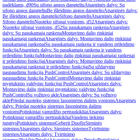
padėklams, d90
Su sifono angos dangteliu
Atsarginės dalys: Su
sifono angos dangteliu
Be išleidimo angos dangtelio
Atsarginės dalys:
Be išleidimo angos dangtelio
Sifono dangtelis
Atsarginės dalys:
Sifono dangtelis
Nuotekų sifonai vonioms, d52
Atsarginės dalys:
Nuotekų sifonai vonioms, d52
Su pasukamąja rankena
Atsarginės
dalys: Su pasukamąja rankena
Montavimo dalių rinkiniai
pasukamajai rankenai
Atsarginės dalys: Montavimo dalių rinkiniai
pasukamajai rankenai
Su pasukamąja rankena ir vandens prileidimo
funkcija
Atsarginės dalys: Su pasukamąja rankena ir vandens
prileidimo funkcija
Montavimo dalių rinkiniai pasukamajai rankenai
ir prileidimo funkcijai
Atsarginės dalys: Montavimo dalių rinkiniai
pasukamajai rankenai ir prileidimo funkcijai
Su uždarymo
paspaudimu funkcija PushControl
Atsarginės dalys: Su uždarymo
paspaudimu funkcija PushControl
Montavimo dalių rinkiniai
mygtukinio valdymo funkcijai PushControl
Atsarginės dalys:
Montavimo dalių rinkiniai mygtukinio valdymo funkcijai
PushControl
Su vožtuvo akle
Atsarginės dalys: Su vožtuvo
akle
Priedai nuotekų sistemos fasoninėms dalims vonioms
Atsarginės
dalys: Priedai nuotekų sistemos fasoninėms dalims
vonioms
Potinkiniai vamzdžio pertraukikliai
Atsarginės dalys:
Potinkiniai vamzdžio pertraukikliai
Vandens tiekimo
jungtys
Potinkinės sistemos
Geberit Duofix
Sieninės
sistemos
Atsarginės dalys: Sieninės sistemos
Tvirtinimo
sistemos
Atsarginės dalys: Tvirtinimo
sistemos
Plokštės
Priedai
Atsarginės dalys: Priedai
Potinkiniai