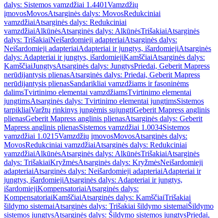
dalys: Sistemos vamzdžiai 1.4401
Vamzdžių
įmovos
Movos
Atsarginės dalys: Movos
Redukciniai
vamzdžiai
Atsarginės dalys: Redukciniai
vamzdžiai
Alkūnės
Atsarginės dalys: Alkūnės
Trišakiai
Atsarginės
dalys: Trišakiai
Neišardomieji adapteriai
Atsarginės dalys:
Neišardomieji adapteriai
Adapteriai ir jungtys, išardomieji
Atsarginės
dalys: Adapteriai ir jungtys, išardomieji
Kamščiai
Atsarginės dalys:
Kamščiai
Jungtys
Atsarginės dalys: Jungtys
Priedai, Geberit Mapress
nerūdijantysis plienas
Atsarginės dalys: Priedai, Geberit Mapress
nerūdijantysis plienas
Sandarikliai vamzdžiams ir fasoninėms
dalims
Tvirtinimo elementai vamzdžiams
Tvirtinimo elementai
jungtims
Atsarginės dalys: Tvirtinimo elementai jungtims
Sistemos
tarpikliai
Varžtų rinkinys jungėmis sujungti
Geberit Mapress anglinis
plienas
Geberit Mapress anglinis plienas
Atsarginės dalys: Geberit
Mapress anglinis plienas
Sistemos vamzdžiai 1.0034
Sistemos
vamzdžiai 1.0215
Vamzdžių įmovos
Movos
Atsarginės dalys:
Movos
Redukciniai vamzdžiai
Atsarginės dalys: Redukciniai
vamzdžiai
Alkūnės
Atsarginės dalys: Alkūnės
Trišakiai
Atsarginės
dalys: Trišakiai
Kryžmės
Atsarginės dalys: Kryžmės
Neišardomieji
adapteriai
Atsarginės dalys: Neišardomieji adapteriai
Adapteriai ir
jungtys, išardomieji
Atsarginės dalys: Adapteriai ir jungtys,
išardomieji
Kompensatoriai
Atsarginės dalys:
Kompensatoriai
Kamščiai
Atsarginės dalys: Kamščiai
Trišakiai
šildymo sistemai
Atsarginės dalys: Trišakiai šildymo sistemai
Šildymo
sistemos jungtys
Atsarginės dalys: Šildymo sistemos jungtys
Priedai,