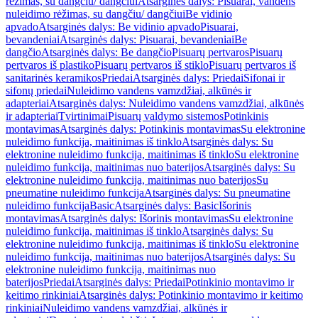
rėžimas, su dangčiu/ dangčiui
Atsarginės dalys: Pisuarai, vandens
nuleidimo rėžimas, su dangčiu/ dangčiui
Be vidinio
apvado
Atsarginės dalys: Be vidinio apvado
Pisuarai,
bevandeniai
Atsarginės dalys: Pisuarai, bevandeniai
Be
dangčio
Atsarginės dalys: Be dangčio
Pisuarų pertvaros
Pisuarų
pertvaros iš plastiko
Pisuarų pertvaros iš stiklo
Pisuarų pertvaros iš
sanitarinės keramikos
Priedai
Atsarginės dalys: Priedai
Sifonai ir
sifonų priedai
Nuleidimo vandens vamzdžiai, alkūnės ir
adapteriai
Atsarginės dalys: Nuleidimo vandens vamzdžiai, alkūnės
ir adapteriai
Tvirtinimai
Pisuarų valdymo sistemos
Potinkinis
montavimas
Atsarginės dalys: Potinkinis montavimas
Su elektronine
nuleidimo funkcija, maitinimas iš tinklo
Atsarginės dalys: Su
elektronine nuleidimo funkcija, maitinimas iš tinklo
Su elektronine
nuleidimo funkcija, maitinimas nuo baterijos
Atsarginės dalys: Su
elektronine nuleidimo funkcija, maitinimas nuo baterijos
Su
pneumatine nuleidimo funkcija
Atsarginės dalys: Su pneumatine
nuleidimo funkcija
Basic
Atsarginės dalys: Basic
Išorinis
montavimas
Atsarginės dalys: Išorinis montavimas
Su elektronine
nuleidimo funkcija, maitinimas iš tinklo
Atsarginės dalys: Su
elektronine nuleidimo funkcija, maitinimas iš tinklo
Su elektronine
nuleidimo funkcija, maitinimas nuo baterijos
Atsarginės dalys: Su
elektronine nuleidimo funkcija, maitinimas nuo
baterijos
Priedai
Atsarginės dalys: Priedai
Potinkinio montavimo ir
keitimo rinkiniai
Atsarginės dalys: Potinkinio montavimo ir keitimo
rinkiniai
Nuleidimo vandens vamzdžiai, alkūnės ir