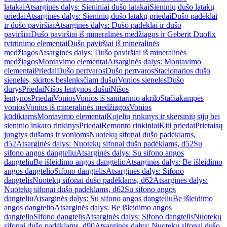
latakai
Atsarginės dalys: Sieniniai dušo latakai
Sieninių dušo latakų
priedai
Atsarginės dalys: Sieninių dušo latakų priedai
Dušo padėklai
ir dušo paviršiai
Atsarginės dalys: Dušo padėklai ir dušo
paviršiai
Dušo paviršiai iš mineralinės medžiagos ir Geberit Duofix
tvirtinimo elementai
Dušo paviršiai iš mineralinės
medžiagos
Atsarginės dalys: Dušo paviršiai iš mineralinės
medžiagos
Montavimo elementai
Atsarginės dalys: Montavimo
elementai
Priedai
Dušo pertvaros
Dušo pertvaros
Stacionarios dušo
sienelės, skirtos beslenksčiam dušui
Vonios sienelės
Dušo
durys
Priedai
Nišos lentynos dušui
Nišos
lentynos
Priedai
Vonios
Vonios iš sanitarinio akrilo
Stačiakampės
vonios
Vonios iš mineralinės medžiagos
Vonios
kūdikiams
Montavimo elementai
Kojelių rinkinys ir skersinių sijų bei
sieninio inkaro rinkinys
Priedai
Remonto rinkiniai
Kiti priedai
Prietaisų
jungtys dušams ir vonioms
Nuotekų sifonai dušo padėklams,
d52
Atsarginės dalys: Nuotekų sifonai dušo padėklams, d52
Su
sifono angos dangteliu
Atsarginės dalys: Su sifono angos
dangteliu
Be išleidimo angos dangtelio
Atsarginės dalys: Be išleidimo
angos dangtelio
Sifono dangtelis
Atsarginės dalys: Sifono
dangtelis
Nuotekų sifonai dušo padėklams, d62
Atsarginės dalys:
Nuotekų sifonai dušo padėklams, d62
Su sifono angos
dangteliu
Atsarginės dalys: Su sifono angos dangteliu
Be išleidimo
angos dangtelio
Atsarginės dalys: Be išleidimo angos
dangtelio
Sifono dangtelis
Atsarginės dalys: Sifono dangtelis
Nuotekų
sifonai dušo padėklams, d90
Atsarginės dalys: Nuotekų sifonai dušo