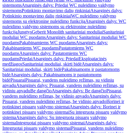
sistemoms
Atsarginės dalys: Priedai WC nuleidimo valdymo
sistemoms
Potinkinio montavimo dalių rinkiniai
Atsarginės dalys:
Potinkinio montavimo dalių rinkiniai
WC nuleidimo valdymo
sistemoms su elektronine nuleidimo funkcija
Atsarginės dalys: WC
nuleidimo valdymo sistemoms su elektronine nuleidimo
funkcija
Jungtys
Geberit Monolith sanitariniai moduliai
Sanitariniai
moduliai WC puodams
Atsarginės dalys: Sanitariniai moduliai WC
puodams
Pakabinamiems WC puodams
Atsarginės dalys:
Pakabinamiems WC puodams
Pastatomiems WC
puodams
Atsarginės dalys: Pastatomiems WC
puodams
Priedai
Atsarginės dalys: Priedai
Eksploatacinės
medžiagos
Sanitariniai moduliai, skirti bidė
Atsarginės dalys:
Sanitariniai moduliai, skirti bidė
Pakabinamoms ir pastatomoms
bidė
Atsarginės dalys: Pakabinamoms ir pastatomoms
bidė
Pisuarai
Pisuarai, vandens nuleidimo režimas, su vidiniu
apvadu
Atsarginės dalys: Pisuarai, vandens nuleidimo režimas, su
vidiniu apvadu
Be dangčio
Atsarginės dalys: Be dangčio
Pisuarai,
vandens nuleidimo režimas, be vidinio apvado
Atsarginės dalys:
Pisuarai, vandens nuleidimo režimas, be vidinio apvado
Išorinei ir
potinkinei pisuarų valdymo sistemai
Atsarginės dalys: Išorinei ir
potinkinei pisuarų valdymo sistemai
Su integruota pisuarų valdymo
sistema
Atsarginės dalys: Su integruota pisuarų valdymo
sistema
Integruotai pisuarų valdymo sistemai
Atsarginės dalys:
Integruotai pisuarų valdymo sistemai
Pisuarai, vandens nuleidimo