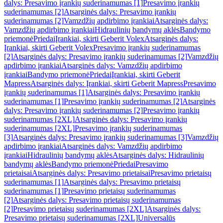
dalys: Presavimo įrankių suderinamumas [1]
Presavimo įrankių
suderinamumas [2]
Atsarginės dalys: Presavimo įrankių
suderinamumas [2]
Vamzdžių apdirbimo įrankiai
Atsarginės dalys:
Vamzdžių apdirbimo įrankiai
Hidraulinių bandymų aklės
Bandymo
priemonė
Priedai
Įrankiai, skirti Geberit Volex
Atsarginės dalys:
Įrankiai, skirti Geberit Volex
Presavimo įrankių suderinamumas
[2]
Atsarginės dalys: Presavimo įrankių suderinamumas [2]
Vamzdžių
apdirbimo įrankiai
Atsarginės dalys: Vamzdžių apdirbimo
įrankiai
Bandymo priemonė
Priedai
Įrankiai, skirti Geberit
Mapress
Atsarginės dalys: Įrankiai, skirti Geberit Mapress
Presavimo
įrankių suderinamumas [1]
Atsarginės dalys: Presavimo įrankių
suderinamumas [1]
Presavimo įrankių suderinamumas [2]
Atsarginės
dalys: Presavimo įrankių suderinamumas [2]
Presavimo įrankių
suderinamumas [2XL]
Atsarginės dalys: Presavimo įrankių
suderinamumas [2XL]
Presavimo įrankių suderinamumas
[3]
Atsarginės dalys: Presavimo įrankių suderinamumas [3]
Vamzdžių
apdirbimo įrankiai
Atsarginės dalys: Vamzdžių apdirbimo
įrankiai
Hidraulinių bandymų aklės
Atsarginės dalys: Hidraulinių
bandymų aklės
Bandymo priemonė
Priedai
Presavimo
prietaisai
Atsarginės dalys: Presavimo prietaisai
Presavimo prietaisų
suderinamumas [1]
Atsarginės dalys: Presavimo prietaisų
suderinamumas [1]
Presavimo prietaisų suderinamumas
[2]
Atsarginės dalys: Presavimo prietaisų suderinamumas
[2]
Presavimo prietaisų suderinamumas [2XL]
Atsarginės dalys:
Presavimo prietaisų suderinamumas [2XL]
Universalūs