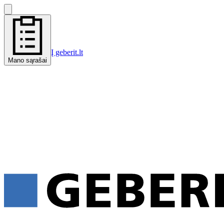
Į geberit.lt
Mano sąrašai