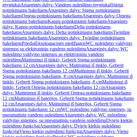
mygtukai
Atsarginės dalys: Vandens nuleidimo mygtukai
Sigma
potinkiniams bakeliams
Atsarginės dalys: Sigma potinkiniams
bakeliams
Omega potinkiniams bakeliams
Atsarginės dalys: Omega
potinkiniams bakeliams
Kappa potinkiniams bakeliams
Atsarginės
dalys: Kappa potinkiniams bakeliams
Delta potinkiniams
bakeliams
Atsarginės dalys: Delta potinkiniams bakeliams
Twinline
potinkiniams bakeliams
Atsarginės dalys: Twinline potinkiniams
bakeliams
Priedai
Eksploatacinės medžiagos
WC nuleidimo valdymo
sistemos su elektroniniu vandens nuleidimu
Atsarginės dalys: WC
nuleidimo valdymo sistemos su elektroniniu vandens
nuleidimu
Maitinimui iš tinklo, Geberit Sigma potinkiniams
bakeliams 12 cm
Atsarginės dalys: Maitinimui iš tinklo, Geberit
Sigma potinkiniams bakeliams 12 cm
Maitinimui iš tinklo, Geberit
Sigma potinkiniams bakeliams, 8 cm
Atsarginės dalys: Maitinimui iš
tinklo, Geberit Sigma potinkiniams bakeliams, 8 cm
Maitinimui iš
tinklo, Geberit Omega potinkiniams bakeliams 12 cm
Atsarginės
dalys: Maitinimui iš tinklo, Geberit Omega potinkiniams bakeliams
12 cm
Maitinimui iš baterijos, Geberit Sigma potinkiniams bakeliams
12 cm
Atsarginės dalys: Maitinimui iš baterijos, Geberit Sigma
potinkiniams bakeliams 12 cm
WC nuleidimo valdymo sistemos, su
pneumatiniu vandens nuleidimu
Atsarginės dalys: WC nuleidimo
valdymo sistemos, su pneumatiniu vandens nuleidimu
Dviejų kiekių
nuleidimo funkcijai
Atsarginės dalys: Dviejų kiekių nuleidimo
funkcijai
Vieno kiekio nuleidimo funkcijai
Atsarginės dalys: Vieno
kiekio nuleidimo funkcijai
Priedai WC nuleidimo valdymo