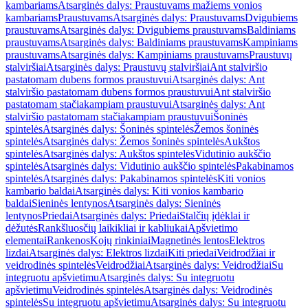
kambariams
Atsarginės dalys: Praustuvams mažiems vonios
kambariams
Praustuvams
Atsarginės dalys: Praustuvams
Dvigubiems
praustuvams
Atsarginės dalys: Dvigubiems praustuvams
Baldiniams
praustuvams
Atsarginės dalys: Baldiniams praustuvams
Kampiniams
praustuvams
Atsarginės dalys: Kampiniams praustuvams
Praustuvų
stalviršiai
Atsarginės dalys: Praustuvų stalviršiai
Ant stalviršio
pastatomam dubens formos praustuvui
Atsarginės dalys: Ant
stalviršio pastatomam dubens formos praustuvui
Ant stalviršio
pastatomam stačiakampiam praustuvui
Atsarginės dalys: Ant
stalviršio pastatomam stačiakampiam praustuvui
Šoninės
spintelės
Atsarginės dalys: Šoninės spintelės
Žemos šoninės
spintelės
Atsarginės dalys: Žemos šoninės spintelės
Aukštos
spintelės
Atsarginės dalys: Aukštos spintelės
Vidutinio aukščio
spintelės
Atsarginės dalys: Vidutinio aukščio spintelės
Pakabinamos
spintelės
Atsarginės dalys: Pakabinamos spintelės
Kiti vonios
kambario baldai
Atsarginės dalys: Kiti vonios kambario
baldai
Sieninės lentynos
Atsarginės dalys: Sieninės
lentynos
Priedai
Atsarginės dalys: Priedai
Stalčių įdėklai ir
dėžutės
Rankšluosčių laikikliai ir kabliukai
Apšvietimo
elementai
Rankenos
Kojų rinkiniai
Magnetinės lentos
Elektros
lizdai
Atsarginės dalys: Elektros lizdai
Kiti priedai
Veidrodžiai ir
veidrodinės spintelės
Veidrodžiai
Atsarginės dalys: Veidrodžiai
Su
integruotu apšvietimu
Atsarginės dalys: Su integruotu
apšvietimu
Veidrodinės spintelės
Atsarginės dalys: Veidrodinės
spintelės
Su integruotu apšvietimu
Atsarginės dalys: Su integruotu