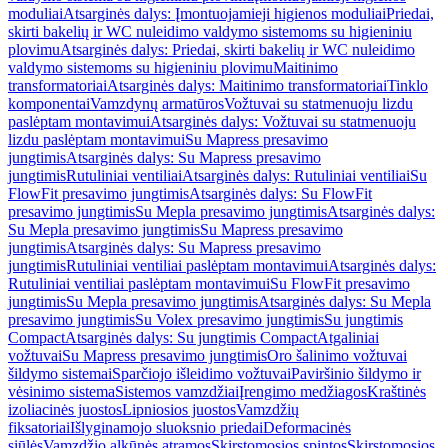
moduliai
Atsarginės dalys: Įmontuojamieji higienos moduliai
Priedai,
skirti bakelių ir WC nuleidimo valdymo sistemoms su higieniniu
plovimu
Atsarginės dalys: Priedai, skirti bakelių ir WC nuleidimo
valdymo sistemoms su higieniniu plovimu
Maitinimo
transformatoriai
Atsarginės dalys: Maitinimo transformatoriai
Tinklo
komponentai
Vamzdynų armatūros
Vožtuvai su statmenuoju lizdu
paslėptam montavimui
Atsarginės dalys: Vožtuvai su statmenuoju
lizdu paslėptam montavimui
Su Mapress presavimo
jungtimis
Atsarginės dalys: Su Mapress presavimo
jungtimis
Rutuliniai ventiliai
Atsarginės dalys: Rutuliniai ventiliai
Su
FlowFit presavimo jungtimis
Atsarginės dalys: Su FlowFit
presavimo jungtimis
Su Mepla presavimo jungtimis
Atsarginės dalys:
Su Mepla presavimo jungtimis
Su Mapress presavimo
jungtimis
Atsarginės dalys: Su Mapress presavimo
jungtimis
Rutuliniai ventiliai paslėptam montavimui
Atsarginės dalys:
Rutuliniai ventiliai paslėptam montavimui
Su FlowFit presavimo
jungtimis
Su Mepla presavimo jungtimis
Atsarginės dalys: Su Mepla
presavimo jungtimis
Su Volex presavimo jungtimis
Su jungtimis
Compact
Atsarginės dalys: Su jungtimis Compact
Atgaliniai
vožtuvai
Su Mapress presavimo jungtimis
Oro šalinimo vožtuvai
šildymo sistemai
Sparčiojo išleidimo vožtuvai
Paviršinio šildymo ir
vėsinimo sistema
Sistemos vamzdžiai
Įrengimo medžiagos
Kraštinės
izoliacinės juostos
Lipniosios juostos
Vamzdžių
fiksatoriai
Išlyginamojo sluoksnio priedai
Deformacinės
siūlės
Vamzdžio alkūnės atramos
Skirstomosios spintos
Skirstomosios