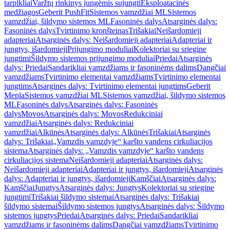
tarpikliai
Varžtų rinkinys jungėmis sujungti
Eksploatacinės
medžiagos
Geberit PushFit
Sistemos vamzdžiai ML
Sistemos
vamzdžiai, šildymo sistemos ML
Fasoninės dalys
Atsarginės dalys:
Fasoninės dalys
Tvirtinimo kronšteinas
Trišakiai
Neišardomieji
adapteriai
Atsarginės dalys: Neišardomieji adapteriai
Adapteriai ir
jungtys, išardomieji
Prijungimo moduliai
Kolektoriai su sriegine
jungtimi
Šildymo sistemos prijungimo moduliai
Priedai
Atsarginės
dalys: Priedai
Sandarikliai vamzdžiams ir fasoninėms dalims
Dangčiai
vamzdžiams
Tvirtinimo elementai vamzdžiams
Tvirtinimo elementai
jungtims
Atsarginės dalys: Tvirtinimo elementai jungtims
Geberit
Mepla
Sistemos vamzdžiai ML
Sistemos vamzdžiai, šildymo sistemos
ML
Fasoninės dalys
Atsarginės dalys: Fasoninės
dalys
Movos
Atsarginės dalys: Movos
Redukciniai
vamzdžiai
Atsarginės dalys: Redukciniai
vamzdžiai
Alkūnės
Atsarginės dalys: Alkūnės
Trišakiai
Atsarginės
dalys: Trišakiai
„Vamzdis vamzdyje“ karšto vandens cirkuliacijos
sistema
Atsarginės dalys: „Vamzdis vamzdyje“ karšto vandens
cirkuliacijos sistema
Neišardomieji adapteriai
Atsarginės dalys:
Neišardomieji adapteriai
Adapteriai ir jungtys, išardomieji
Atsarginės
dalys: Adapteriai ir jungtys, išardomieji
Kamščiai
Atsarginės dalys:
Kamščiai
Jungtys
Atsarginės dalys: Jungtys
Kolektoriai su sriegine
jungtimi
Trišakiai šildymo sistemai
Atsarginės dalys: Trišakiai
šildymo sistemai
Šildymo sistemos jungtys
Atsarginės dalys: Šildymo
sistemos jungtys
Priedai
Atsarginės dalys: Priedai
Sandarikliai
vamzdžiams ir fasoninėms dalims
Dangčiai vamzdžiams
Tvirtinimo