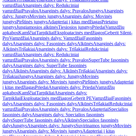
vamzdžiai
Atsarginės dalys: Redukciniai
vamzdžiai
Pravalos
Atsarginės dalys: Pravalos
Jungtys
Atsarginės
dalys: Jungtys
Movinės jungtys
Atsarginės dalys: Movinės
jungtys
Pirštinės jungtys
Adapteriai į kitas medžiagas
Prietaisų
jungtys
Jungiamosios alkūnės
Tiesiosios jungtys
Priedai
Vamzdžių
apkabos
Kamščiai
Tarpikliai
Eksploatacinės medžiagos
Geberit Silent-
Pro
Vamzdžiai
Atsarginės dalys: Vamzdžiai
Fasoninės
dalys
Atsarginės dalys: Fasoninės dalys
Alkūnės
Atsarginės dalys:
Alkūnės
Trišakiai
Atsarginės dalys: Trišakiai
Redukciniai
vamzdžiai
Atsarginės dalys: Redukciniai
vamzdžiai
Pravalos
Atsarginės dalys: Pravalos
SuperTube fasoninės
dalys
Atsarginės dalys: SuperTube fasoninės
dalys
Alkūnės
Atsarginės dalys: Alkūnės
Trišakiai
Atsarginės dalys:
Trišakiai
Jungtys
Atsarginės dalys: Jungtys
Movinės
jungtys
Atsarginės dalys: Movinės jungtys
Pirštinės jungtys
Adapteriai
į kitas medžiagas
Priedai
Atsarginės dalys: Priedai
Vamzdžių
apkabos
Kamščiai
Tarpikliai
Atsarginės dalys:
Tarpikliai
Eksploatacinės medžiagos
Geberit PE
Vamzdžiai
Fasoninės
dalys
Atsarginės dalys: Fasoninės dalys
Alkūnės
Trišakiai
Redukciniai
vamzdžiai
Pravalos
Atsarginės dalys: Pravalos
Adapteriai
Specialios
fasoninės dalys
Atsarginės dalys: Specialios fasoninės
dalys
SuperTube fasoninės dalys
Alkūnės
Specialios fasoninės
dalys
Jungtys
Atsarginės dalys: Jungtys
Suvirinamos jungtys
Movinės
jungtys
Atsarginės dalys: Movinės jungtys
Adapteriai į kitas