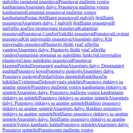
stalviršio pastatomi praustuvai
Praustuvai mažiems vonios
kambariams
Atsarginės dalys: Praustuvai mažiems vonios
kambariams
Kampiniai praustuvai mažiems vonios
kambariams
Pusiau įleidžiami praustuvai
Į stalviršį įleidžiami
praustuvai
Atsarginės dalys: Į stalviršį įleidžiami praustuvai
Iš
stalviršio apačios montuojami praustuvai
Kampiniai
praustuvai
Praustuvai Comfort
Vaikiški praustuvai
Praustuvai
Loviniai
praustuvai
Kiti universalūs praustuvai
Atsarginės dalys: Kiti
universalūs praustuvai
Plautuvės išpilti ypač užterštą
vandenį
Atsarginės dalys: Plautuvės išpilti ypač užterštą
vandenį
Sanitariniai prietaisai su nuleidimo funkcija
Universalios
plautuvės
Gipso surinkimo praustuvai
Praustuvai
klasėms
Priedai
Dengiamieji gaubtai
Atsarginės dalys: Dengiamieji
gaubtai
Praustuvų kojos
Praustuvų puskojės
Atsarginės dalys:
Praustuvų puskojės
Priedai
Sifono dangtelis
Rankšluosčių
laikikliai
Tvirtinimai
Dekoratyvinės plokštės
Praustuvo rinkinys su
apatine spintele
Praustuvo mažiems vonios kambariams rinkinys su
spintele
Atsarginės dalys: Praustuvo mažiems vonios kambariams
rinkinys su spintele
Praustuvo rinkinys su apatine spintele
Atsarginės
dalys: Praustuvo rinkinys su apatine spintele
Baldinio praustuvo
rinkinys su apatine spintele
Atsarginės dalys: Baldinio praustuvo
rinkinys su apatine spintele
Įleidžiamo praustuvo rinkinys su apatine
spintele
Atsarginės dalys: Įleidžiamo praustuvo rinkinys su apatine
spintele
Vonios kambario baldai
Praustuvų spintelės
Atsarginės dalys:
Praustuvų spintelės
Praustuvams mažiems vonios