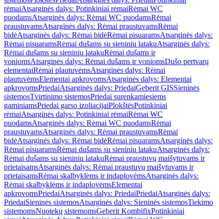
rėmai
Atsarginės dalys: Potinkiniai rėmai
Rėmai WC
puodams
Atsarginės dalys: Rėmai WC puodams
Rėmai
praustuvams
Atsarginės dalys: Rėmai praustuvams
Rėmai
bidė
Atsarginės dalys: Rėmai bidė
Rėmai pisuarams
Atsarginės dalys:
Rėmai pisuarams
Rėmai dušams su sieniniu lataku
Atsarginės dalys:
Rėmai dušams su sieniniu lataku
Rėmai dušams ir
vonioms
Atsarginės dalys: Rėmai dušams ir vonioms
Dušo pertvarų
elementai
Rėmai plautuvėms
Atsarginės dalys: Rėmai
plautuvėms
Elementai apkrovoms
Atsarginės dalys: Elementai
apkrovoms
Priedai
Atsarginės dalys: Priedai
Geberit GIS
Sieninės
sistemos
Tvirtinimo sistemos
Priedai surenkamiesiems
gaminiams
Priedai garso izoliacijai
Plokštės
Potinkiniai
rėmai
Atsarginės dalys: Potinkiniai rėmai
Rėmai WC
puodams
Atsarginės dalys: Rėmai WC puodams
Rėmai
praustuvams
Atsarginės dalys: Rėmai praustuvams
Rėmai
bidė
Atsarginės dalys: Rėmai bidė
Rėmai pisuarams
Atsarginės dalys:
Rėmai pisuarams
Rėmai dušams su sieniniu lataku
Atsarginės dalys:
Rėmai dušams su sieniniu lataku
Rėmai praustuvų maišytuvams ir
prietaisams
Atsarginės dalys: Rėmai praustuvų maišytuvams ir
prietaisams
Rėmai skalbyklėms ir indaplovėms
Atsarginės dalys:
Rėmai skalbyklėms ir indaplovėms
Elementai
apkrovoms
Priedai
Atsarginės dalys: Priedai
Priedai
Atsarginės dalys:
Priedai
Sieninės sistemos
Atsarginės dalys: Sieninės sistemos
Tiekimo
sistemoms
Nuotekų sistemoms
Geberit Kombifix
Potinkiniai