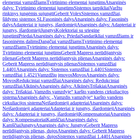
elementai vamzdžiams
Tvirtinimo elementai jungtims
Atsarginės
dalys: Tvirtinimo elementai jungtims
Sistemos tarpikliai
Varžtų
rinkinys jungėmis sujungti
Geberit Volex
Sistemos vamzdžiai,
šildymo sistemos SL
Fasoninės dalys
Atsarginės dalys: Fasoninės
dalys
Adapteriai ir jungtys, išardomieji
Atsarginės dalys: Adapteriai ir
jungtys, išardomieji
Jungtys
Kolektoriai su sriegine
jungtimi
Priedai
Atsarginės dalys: Priedai
Sandarikliai vamzdžiams ir
fasoninėms dalims
Dangčiai vamzdžiams
Tvirtinimo elementai
vamzdžiams
Tvirtinimo elementai jungtims
Atsarginės dalys:
Tvirtinimo elementai jungtims
Geberit Mapress nerūdijantysis
plienas
Geberit Mapress nerūdijantysis plienas
Atsarginės dalys:
Geberit Mapress nerūdijantysis plienas
Sistemos vamzdžiai
1.4401
Atsarginės dalys: Sistemos vamzdžiai 1.4401
Sistemos
vamzdžiai 1.4521
Vamzdžių įmovos
Movos
Atsarginės dalys:
Movos
Redukciniai vamzdžiai
Atsarginės dalys: Redukciniai
vamzdžiai
Alkūnės
Atsarginės dalys: Alkūnės
Trišakiai
Atsarginės
dalys: Trišakiai
„Vamzdis vamzdyje“ karšto vandens cirkuliacijos
sistema
Atsarginės dalys: „Vamzdis vamzdyje“ karšto vandens
cirkuliacijos sistema
Neišardomieji adapteriai
Atsarginės dalys:
Neišardomieji adapteriai
Adapteriai ir jungtys, išardomieji
Atsarginės
dalys: Adapteriai ir jungtys, išardomieji
Kompensatoriai
Atsarginės
dalys: Kompensatoriai
Kamščiai
Atsarginės dalys:
Kamščiai
Jungtys
Atsarginės dalys: Jungtys
Geberit Mapress
nerūdijantysis plienas, dujos
Atsarginės dalys: Geberit Mapress
nerūdijantysis plienas, dujos
Sistemos vamzdžiai 1.4401
Atsarginės