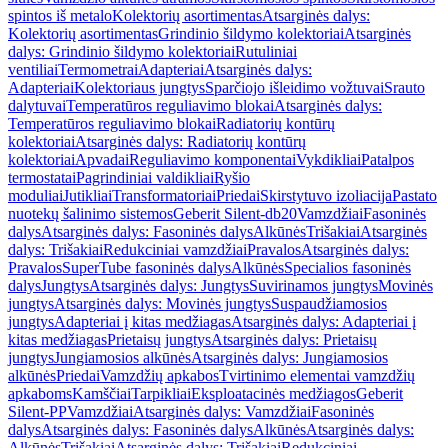
spintos iš metalo
Kolektorių asortimentas
Atsarginės dalys:
Kolektorių asortimentas
Grindinio šildymo kolektoriai
Atsarginės
dalys: Grindinio šildymo kolektoriai
Rutuliniai
ventiliai
Termometrai
Adapteriai
Atsarginės dalys:
Adapteriai
Kolektoriaus jungtys
Sparčiojo išleidimo vožtuvai
Srauto
dalytuvai
Temperatūros reguliavimo blokai
Atsarginės dalys:
Temperatūros reguliavimo blokai
Radiatorių kontūrų
kolektoriai
Atsarginės dalys: Radiatorių kontūrų
kolektoriai
Apvadai
Reguliavimo komponentai
Vykdikliai
Patalpos
termostatai
Pagrindiniai valdikliai
Ryšio
moduliai
Jutikliai
Transformatoriai
Priedai
Skirstytuvo izoliacija
Pastato
nuotekų šalinimo sistemos
Geberit Silent-db20
Vamzdžiai
Fasoninės
dalys
Atsarginės dalys: Fasoninės dalys
Alkūnės
Trišakiai
Atsarginės
dalys: Trišakiai
Redukciniai vamzdžiai
Pravalos
Atsarginės dalys:
Pravalos
SuperTube fasoninės dalys
Alkūnės
Specialios fasoninės
dalys
Jungtys
Atsarginės dalys: Jungtys
Suvirinamos jungtys
Movinės
jungtys
Atsarginės dalys: Movinės jungtys
Suspaudžiamosios
jungtys
Adapteriai į kitas medžiagas
Atsarginės dalys: Adapteriai į
kitas medžiagas
Prietaisų jungtys
Atsarginės dalys: Prietaisų
jungtys
Jungiamosios alkūnės
Atsarginės dalys: Jungiamosios
alkūnės
Priedai
Vamzdžių apkabos
Tvirtinimo elementai vamzdžių
apkaboms
Kamščiai
Tarpikliai
Eksploatacinės medžiagos
Geberit
Silent-PP
Vamzdžiai
Atsarginės dalys: Vamzdžiai
Fasoninės
dalys
Atsarginės dalys: Fasoninės dalys
Alkūnės
Atsarginės dalys:
Alkūnės
Trišakiai
Atsarginės dalys: Trišakiai
Redukciniai