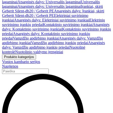
lagaminai
Atsarginės dalys: Universalūs lagaminai
Universalūs
lagaminai
Atsarginės dalys: Universalūs lagaminai
Įrankiai, skirti
Geberit Silent-db20 / Geberit PE
Atsarginės dalys: Įrankiai, skirti
Geberit Silent-db20 / Geberit PE
Elektriniai suvirinimo
įrankiai
Atsarginės dalys: Elektriniai suvirinimo įrankiai
Elektrinių
suvirinimo įrankių priedai
Kontaktinio suvirinimo įrankiai
Atsarginės
dalys: Kontaktinio suvirinimo įrankiai
Kontaktinio suvirinimo įrankių
priedai
Atsarginės dalys: Kontaktinio suvirinimo įrankių
priedai
Vamzdžių apdirbimo įrankiai
Atsarginės dalys: Vamzdžių
apdirbimo įrankiai
Vamzdžių apdirbimo įrankių priedai
Atsarginės
dalys: Vamzdžių apdirbimo įrankių priedai
Nuotolinė
kontrolė
Nuotolinio valdymo įrenginiai
Produkto kategorijos
Vonios kambario serijos
Naujienos