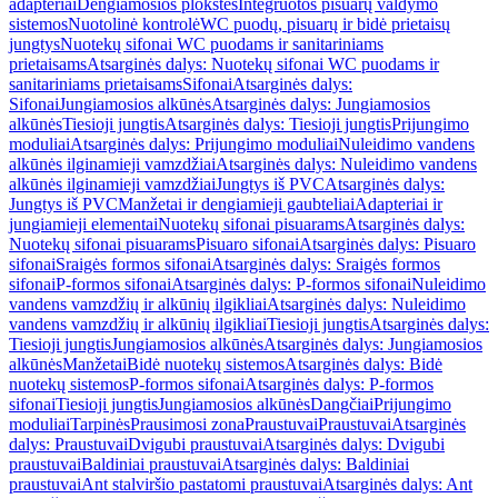
adapteriai
Dengiamosios plokštės
Integruotos pisuarų valdymo
sistemos
Nuotolinė kontrolė
WC puodų, pisuarų ir bidė prietaisų
jungtys
Nuotekų sifonai WC puodams ir sanitariniams
prietaisams
Atsarginės dalys: Nuotekų sifonai WC puodams ir
sanitariniams prietaisams
Sifonai
Atsarginės dalys:
Sifonai
Jungiamosios alkūnės
Atsarginės dalys: Jungiamosios
alkūnės
Tiesioji jungtis
Atsarginės dalys: Tiesioji jungtis
Prijungimo
moduliai
Atsarginės dalys: Prijungimo moduliai
Nuleidimo vandens
alkūnės ilginamieji vamzdžiai
Atsarginės dalys: Nuleidimo vandens
alkūnės ilginamieji vamzdžiai
Jungtys iš PVC
Atsarginės dalys:
Jungtys iš PVC
Manžetai ir dengiamieji gaubteliai
Adapteriai ir
jungiamieji elementai
Nuotekų sifonai pisuarams
Atsarginės dalys:
Nuotekų sifonai pisuarams
Pisuaro sifonai
Atsarginės dalys: Pisuaro
sifonai
Sraigės formos sifonai
Atsarginės dalys: Sraigės formos
sifonai
P-formos sifonai
Atsarginės dalys: P-formos sifonai
Nuleidimo
vandens vamzdžių ir alkūnių ilgikliai
Atsarginės dalys: Nuleidimo
vandens vamzdžių ir alkūnių ilgikliai
Tiesioji jungtis
Atsarginės dalys:
Tiesioji jungtis
Jungiamosios alkūnės
Atsarginės dalys: Jungiamosios
alkūnės
Manžetai
Bidė nuotekų sistemos
Atsarginės dalys: Bidė
nuotekų sistemos
P-formos sifonai
Atsarginės dalys: P-formos
sifonai
Tiesioji jungtis
Jungiamosios alkūnės
Dangčiai
Prijungimo
moduliai
Tarpinės
Prausimosi zona
Praustuvai
Praustuvai
Atsarginės
dalys: Praustuvai
Dvigubi praustuvai
Atsarginės dalys: Dvigubi
praustuvai
Baldiniai praustuvai
Atsarginės dalys: Baldiniai
praustuvai
Ant stalviršio pastatomi praustuvai
Atsarginės dalys: Ant