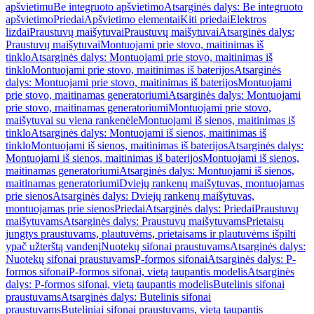
apšvietimu
Be integruoto apšvietimo
Atsarginės dalys: Be integruoto
apšvietimo
Priedai
Apšvietimo elementai
Kiti priedai
Elektros
lizdai
Praustuvų maišytuvai
Praustuvų maišytuvai
Atsarginės dalys:
Praustuvų maišytuvai
Montuojami prie stovo, maitinimas iš
tinklo
Atsarginės dalys: Montuojami prie stovo, maitinimas iš
tinklo
Montuojami prie stovo, maitinimas iš baterijos
Atsarginės
dalys: Montuojami prie stovo, maitinimas iš baterijos
Montuojami
prie stovo, maitinamas generatoriumi
Atsarginės dalys: Montuojami
prie stovo, maitinamas generatoriumi
Montuojami prie stovo,
maišytuvai su viena rankenėle
Montuojami iš sienos, maitinimas iš
tinklo
Atsarginės dalys: Montuojami iš sienos, maitinimas iš
tinklo
Montuojami iš sienos, maitinimas iš baterijos
Atsarginės dalys:
Montuojami iš sienos, maitinimas iš baterijos
Montuojami iš sienos,
maitinamas generatoriumi
Atsarginės dalys: Montuojami iš sienos,
maitinamas generatoriumi
Dviejų rankenų maišytuvas, montuojamas
prie sienos
Atsarginės dalys: Dviejų rankenų maišytuvas,
montuojamas prie sienos
Priedai
Atsarginės dalys: Priedai
Praustuvų
maišytuvams
Atsarginės dalys: Praustuvų maišytuvams
Prietaisų
jungtys praustuvams, plautuvėms, prietaisams ir plautuvėms išpilti
ypač užterštą vandenį
Nuotekų sifonai praustuvams
Atsarginės dalys:
Nuotekų sifonai praustuvams
P-formos sifonai
Atsarginės dalys: P-
formos sifonai
P-formos sifonai, vietą taupantis modelis
Atsarginės
dalys: P-formos sifonai, vietą taupantis modelis
Butelinis sifonai
praustuvams
Atsarginės dalys: Butelinis sifonai
praustuvams
Buteliniai sifonai praustuvams, vietą taupantis