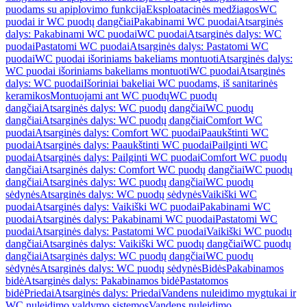
puodams su apiplovimo funkcija
Eksploatacinės medžiagos
WC
puodai ir WC puodų dangčiai
Pakabinami WC puodai
Atsarginės
dalys: Pakabinami WC puodai
WC puodai
Atsarginės dalys: WC
puodai
Pastatomi WC puodai
Atsarginės dalys: Pastatomi WC
puodai
WC puodai išoriniams bakeliams montuoti
Atsarginės dalys:
WC puodai išoriniams bakeliams montuoti
WC puodai
Atsarginės
dalys: WC puodai
Išoriniai bakeliai WC puodams, iš sanitarinės
keramikos
Montuojami ant WC puodų
WC puodų
dangčiai
Atsarginės dalys: WC puodų dangčiai
WC puodų
dangčiai
Atsarginės dalys: WC puodų dangčiai
Comfort WC
puodai
Atsarginės dalys: Comfort WC puodai
Paaukštinti WC
puodai
Atsarginės dalys: Paaukštinti WC puodai
Pailginti WC
puodai
Atsarginės dalys: Pailginti WC puodai
Comfort WC puodų
dangčiai
Atsarginės dalys: Comfort WC puodų dangčiai
WC puodų
dangčiai
Atsarginės dalys: WC puodų dangčiai
WC puodų
sėdynės
Atsarginės dalys: WC puodų sėdynės
Vaikiški WC
puodai
Atsarginės dalys: Vaikiški WC puodai
Pakabinami WC
puodai
Atsarginės dalys: Pakabinami WC puodai
Pastatomi WC
puodai
Atsarginės dalys: Pastatomi WC puodai
Vaikiški WC puodų
dangčiai
Atsarginės dalys: Vaikiški WC puodų dangčiai
WC puodų
dangčiai
Atsarginės dalys: WC puodų dangčiai
WC puodų
sėdynės
Atsarginės dalys: WC puodų sėdynės
Bidės
Pakabinamos
bidė
Atsarginės dalys: Pakabinamos bidė
Pastatomos
bidė
Priedai
Atsarginės dalys: Priedai
Vandens nuleidimo mygtukai ir
WC nuleidimo valdymo sistemos
Vandens nuleidimo