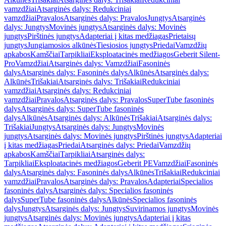
vamzdžiai
Atsarginės dalys: Redukciniai
vamzdžiai
Pravalos
Atsarginės dalys: Pravalos
Jungtys
Atsarginės
dalys: Jungtys
Movinės jungtys
Atsarginės dalys: Movinės
jungtys
Pirštinės jungtys
Adapteriai į kitas medžiagas
Prietaisų
jungtys
Jungiamosios alkūnės
Tiesiosios jungtys
Priedai
Vamzdžių
apkabos
Kamščiai
Tarpikliai
Eksploatacinės medžiagos
Geberit Silent-
Pro
Vamzdžiai
Atsarginės dalys: Vamzdžiai
Fasoninės
dalys
Atsarginės dalys: Fasoninės dalys
Alkūnės
Atsarginės dalys:
Alkūnės
Trišakiai
Atsarginės dalys: Trišakiai
Redukciniai
vamzdžiai
Atsarginės dalys: Redukciniai
vamzdžiai
Pravalos
Atsarginės dalys: Pravalos
SuperTube fasoninės
dalys
Atsarginės dalys: SuperTube fasoninės
dalys
Alkūnės
Atsarginės dalys: Alkūnės
Trišakiai
Atsarginės dalys:
Trišakiai
Jungtys
Atsarginės dalys: Jungtys
Movinės
jungtys
Atsarginės dalys: Movinės jungtys
Pirštinės jungtys
Adapteriai
į kitas medžiagas
Priedai
Atsarginės dalys: Priedai
Vamzdžių
apkabos
Kamščiai
Tarpikliai
Atsarginės dalys:
Tarpikliai
Eksploatacinės medžiagos
Geberit PE
Vamzdžiai
Fasoninės
dalys
Atsarginės dalys: Fasoninės dalys
Alkūnės
Trišakiai
Redukciniai
vamzdžiai
Pravalos
Atsarginės dalys: Pravalos
Adapteriai
Specialios
fasoninės dalys
Atsarginės dalys: Specialios fasoninės
dalys
SuperTube fasoninės dalys
Alkūnės
Specialios fasoninės
dalys
Jungtys
Atsarginės dalys: Jungtys
Suvirinamos jungtys
Movinės
jungtys
Atsarginės dalys: Movinės jungtys
Adapteriai į kitas