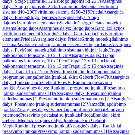
dalys: Stogo įlajoms iki 12 l/s
Stogo įlajoms iki 25 l/s
Atsarginės
dalys: Stogo įlajoms iki 25 l/s
Tvirtinimo elementai
Tvirtinimo
sistema d40–200
Tvirtinimo sistema d250–315
Priedai
Atsarginės
dalys: Priedai
Stogo įlajoms
Atsarginės dalys: Stogo
įlajoms
Tvirtinimo elementams
Savitakinė stogo lietaus nuotekų
sistema
Stogo įlajos
Atsarginės dalys: Stogo įlajos
Garo izoliacijos
tvirtinimo elementai
Atsarginės dalys: Garo izoliacijos tvirtinimo
elementai
Priedai
Atsarginės dalys: Priedai
Grindų nuotekų šalinimo
sistema
Paviršinė nuotekų šalinimo sistema viduje ir lauke
Atsarginės
dalys: Paviršinė nuotekų šalinimo sistema viduje ir lauke
Trapai
balkonams ir terasoms, 10 x 10 cm
Atsarginės dalys: Trapai
balkonams ir terasoms, 10 x 10 cm
Trapai 13 x 13 cm
Trapai
balkonams ir terasoms, 13 x 13 cm
Trapai 15 x 15 cm
Atsarginės
dalys: Trapai 15 x 15 cm
Priedai
Įrankiai, tinklo komponentai ir
programinė įranga
Įrankiai
Įrankiai, skirti Geberit FlowFit
Atsarginės
dalys: Įrankiai, skirti Geberit FlowFit
Rankiniai presavimo
įrankiai
Atsarginės dalys: Rankiniai presavimo įrankiai
Presavimo
įrankių suderinamumas [1]
Atsarginės dalys: Presavimo įrankių
suderinamumas [1]
Presavimo įrankių suderinamumas [2]
Atsarginės
dalys: Presavimo įrankių suderinamumas [2]
Vamzdžių apdirbimo
įrankiai
Atsarginės dalys: Vamzdžių apdirbimo įrankiai
Bandymo
priemonė
Presavimo prietaisai su įrankiais
Priedai
Įrankiai, skirti
Geberit Mepla
Atsarginės dalys: Įrankiai, skirti Geberit
Mepla
Rankiniai presavimo įrankiai
Atsarginės dalys: Rankiniai
presavimo įrankiai
Presavimo įrankių suderinamumas [1]
Atsarginės