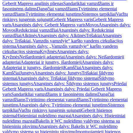
Geberit Mapress anglinis plienas
Sandarikliai vamzdžiams ir
fasoninėms dalims
Dangčiai vamzdžiams
Tvirtinimo elementai
vamzdžiams
Tvirtinimo elementai jungtims
Sistemos tarpikliai
Varžtų
rinkinys jungėmis sujungti
Geberit Mapress varis
Geberit Mapress
varis
Atsarginės dalys: Geberit Mapress varis
Movos
Atsarginės dalys:
Movos
Redukciniai vamzdžiai
Atsarginės dalys: Redukciniai
vamzdžiai
Alkūnės
Atsarginės dalys: Alkūnės
Trišakiai
Atsarginės
dalys: Trišakiai
„Vamzdis vamzdyje“ karšto vandens cirkuliacijos
sistema
Atsarginės dalys: „Vamzdis vamzdyje“ karšto vandens
cirkuliacijos sistema
Kryžmės
Atsarginės dalys:
Kryžmės
Neišardomieji adapteriai
Atsarginės dalys: Neišardomieji
adapteriai
Adapteriai ir jungtys, išardomieji
Atsarginės dalys:
Adapteriai ir jungtys, išardomieji
Kamščiai
Atsarginės dalys:
Kamščiai
Jungtys
Atsarginės dalys: Jungtys
Trišakiai šildymo
sistemai
Atsarginės dalys: Trišakiai šildymo sistemai
Šildymo
sistemos jungtys
Atsarginės dalys: Šildymo sistemos jungtys
Priedai
Geberit Mapress varis
Atsarginės dalys: Priedai Geberit Mapress
varis
Sandarikliai vamzdžiams ir fasoninėms dalims
Dangčiai
vamzdžiams
Tvirtinimo elementai vamzdžiams
Tvirtinimo elementai
jungtims
Atsarginės dalys: Tvirtinimo elementai jungtims
Sistemos
tarpikliai
Varžtų rinkinys jungėmis sujungti
Geberit higienos
sistema
Higieniniai nuleidimo mazgai
Atsarginės dalys: Higieniniai
nuleidimo mazgai
Bakelis ir WC nuleidimo valdymo sistema su
higieniniu plovimu
Atsarginės dalys: Bakelis ir WC nuleidimo
valdymo sistema su higieniniu plovimu
Įmontuojamieji higienos