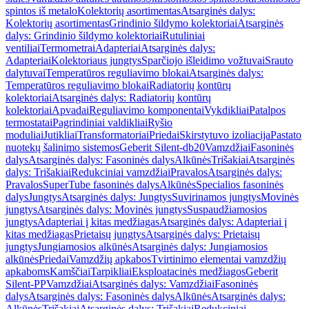
spintos iš metalo
Kolektorių asortimentas
Atsarginės dalys:
Kolektorių asortimentas
Grindinio šildymo kolektoriai
Atsarginės
dalys: Grindinio šildymo kolektoriai
Rutuliniai
ventiliai
Termometrai
Adapteriai
Atsarginės dalys:
Adapteriai
Kolektoriaus jungtys
Sparčiojo išleidimo vožtuvai
Srauto
dalytuvai
Temperatūros reguliavimo blokai
Atsarginės dalys:
Temperatūros reguliavimo blokai
Radiatorių kontūrų
kolektoriai
Atsarginės dalys: Radiatorių kontūrų
kolektoriai
Apvadai
Reguliavimo komponentai
Vykdikliai
Patalpos
termostatai
Pagrindiniai valdikliai
Ryšio
moduliai
Jutikliai
Transformatoriai
Priedai
Skirstytuvo izoliacija
Pastato
nuotekų šalinimo sistemos
Geberit Silent-db20
Vamzdžiai
Fasoninės
dalys
Atsarginės dalys: Fasoninės dalys
Alkūnės
Trišakiai
Atsarginės
dalys: Trišakiai
Redukciniai vamzdžiai
Pravalos
Atsarginės dalys:
Pravalos
SuperTube fasoninės dalys
Alkūnės
Specialios fasoninės
dalys
Jungtys
Atsarginės dalys: Jungtys
Suvirinamos jungtys
Movinės
jungtys
Atsarginės dalys: Movinės jungtys
Suspaudžiamosios
jungtys
Adapteriai į kitas medžiagas
Atsarginės dalys: Adapteriai į
kitas medžiagas
Prietaisų jungtys
Atsarginės dalys: Prietaisų
jungtys
Jungiamosios alkūnės
Atsarginės dalys: Jungiamosios
alkūnės
Priedai
Vamzdžių apkabos
Tvirtinimo elementai vamzdžių
apkaboms
Kamščiai
Tarpikliai
Eksploatacinės medžiagos
Geberit
Silent-PP
Vamzdžiai
Atsarginės dalys: Vamzdžiai
Fasoninės
dalys
Atsarginės dalys: Fasoninės dalys
Alkūnės
Atsarginės dalys:
Alkūnės
Trišakiai
Atsarginės dalys: Trišakiai
Redukciniai