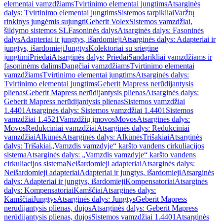
elementai vamzdžiams
Tvirtinimo elementai jungtims
Atsarginės
dalys: Tvirtinimo elementai jungtims
Sistemos tarpikliai
Varžtų
rinkinys jungėmis sujungti
Geberit Volex
Sistemos vamzdžiai,
šildymo sistemos SL
Fasoninės dalys
Atsarginės dalys: Fasoninės
dalys
Adapteriai ir jungtys, išardomieji
Atsarginės dalys: Adapteriai ir
jungtys, išardomieji
Jungtys
Kolektoriai su sriegine
jungtimi
Priedai
Atsarginės dalys: Priedai
Sandarikliai vamzdžiams ir
fasoninėms dalims
Dangčiai vamzdžiams
Tvirtinimo elementai
vamzdžiams
Tvirtinimo elementai jungtims
Atsarginės dalys:
Tvirtinimo elementai jungtims
Geberit Mapress nerūdijantysis
plienas
Geberit Mapress nerūdijantysis plienas
Atsarginės dalys:
Geberit Mapress nerūdijantysis plienas
Sistemos vamzdžiai
1.4401
Atsarginės dalys: Sistemos vamzdžiai 1.4401
Sistemos
vamzdžiai 1.4521
Vamzdžių įmovos
Movos
Atsarginės dalys:
Movos
Redukciniai vamzdžiai
Atsarginės dalys: Redukciniai
vamzdžiai
Alkūnės
Atsarginės dalys: Alkūnės
Trišakiai
Atsarginės
dalys: Trišakiai
„Vamzdis vamzdyje“ karšto vandens cirkuliacijos
sistema
Atsarginės dalys: „Vamzdis vamzdyje“ karšto vandens
cirkuliacijos sistema
Neišardomieji adapteriai
Atsarginės dalys:
Neišardomieji adapteriai
Adapteriai ir jungtys, išardomieji
Atsarginės
dalys: Adapteriai ir jungtys, išardomieji
Kompensatoriai
Atsarginės
dalys: Kompensatoriai
Kamščiai
Atsarginės dalys:
Kamščiai
Jungtys
Atsarginės dalys: Jungtys
Geberit Mapress
nerūdijantysis plienas, dujos
Atsarginės dalys: Geberit Mapress
nerūdijantysis plienas, dujos
Sistemos vamzdžiai 1.4401
Atsarginės