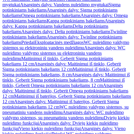
mygtukai
Atsarginės dalys: Vandens nuleidimo mygtukai
Sigma
potinkiniams bakeliams
Atsarginės dalys: Sigma potinkiniams
bakeliams
Omega potinkiniams bakeliams
Atsarginės dalys: Omega
potinkiniams bakeliams
Kappa potinkiniams bakeliams
Atsarginės
dalys: Kappa potinkiniams bakeliams
Delta potinkiniams
bakeliams
Atsarginės dalys: Delta potinkiniams bakeliams
Twinline
potinkiniams bakeliams
Atsarginės dalys: Twinline potinkiniams
bakeliams
Priedai
Eksploatacinės medžiagos
WC nuleidimo valdymo
sistemos su elektroniniu vandens nuleidimu
Atsarginės dalys: WC
nuleidimo valdymo sistemos su elektroniniu vandens
nuleidimu
Maitinimui iš tinklo, Geberit Sigma potinkiniams
bakeliams 12 cm
Atsarginės dalys: Maitinimui iš tinklo, Geberit
Sigma potinkiniams bakeliams 12 cm
Maitinimui iš tinklo, Geberit
Sigma potinkiniams bakeliams, 8 cm
Atsarginės dalys: Maitinimui iš
tinklo, Geberit Sigma potinkiniams bakeliams, 8 cm
Maitinimui iš
tinklo, Geberit Omega potinkiniams bakeliams 12 cm
Atsarginės
dalys: Maitinimui iš tinklo, Geberit Omega potinkiniams bakeliams
12 cm
Maitinimui iš baterijos, Geberit Sigma potinkiniams bakeliams
12 cm
Atsarginės dalys: Maitinimui iš baterijos, Geberit Sigma
potinkiniams bakeliams 12 cm
WC nuleidimo valdymo sistemos, su
pneumatiniu vandens nuleidimu
Atsarginės dalys: WC nuleidimo
valdymo sistemos, su pneumatiniu vandens nuleidimu
Dviejų kiekių
nuleidimo funkcijai
Atsarginės dalys: Dviejų kiekių nuleidimo
funkcijai
Vieno kiekio nuleidimo funkcijai
Atsarginės dalys: Vieno
kiekio nuleidimo funkcijai
Priedai WC nuleidimo valdymo