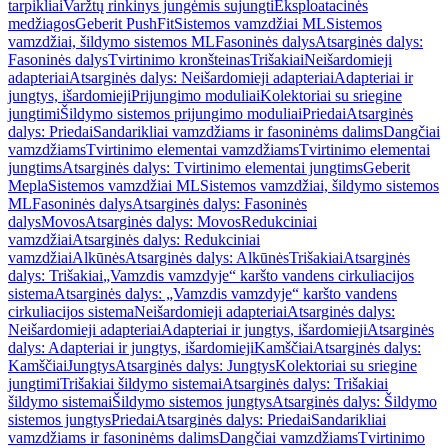
tarpikliai
Varžtų rinkinys jungėmis sujungti
Eksploatacinės
medžiagos
Geberit PushFit
Sistemos vamzdžiai ML
Sistemos
vamzdžiai, šildymo sistemos ML
Fasoninės dalys
Atsarginės dalys:
Fasoninės dalys
Tvirtinimo kronšteinas
Trišakiai
Neišardomieji
adapteriai
Atsarginės dalys: Neišardomieji adapteriai
Adapteriai ir
jungtys, išardomieji
Prijungimo moduliai
Kolektoriai su sriegine
jungtimi
Šildymo sistemos prijungimo moduliai
Priedai
Atsarginės
dalys: Priedai
Sandarikliai vamzdžiams ir fasoninėms dalims
Dangčiai
vamzdžiams
Tvirtinimo elementai vamzdžiams
Tvirtinimo elementai
jungtims
Atsarginės dalys: Tvirtinimo elementai jungtims
Geberit
Mepla
Sistemos vamzdžiai ML
Sistemos vamzdžiai, šildymo sistemos
ML
Fasoninės dalys
Atsarginės dalys: Fasoninės
dalys
Movos
Atsarginės dalys: Movos
Redukciniai
vamzdžiai
Atsarginės dalys: Redukciniai
vamzdžiai
Alkūnės
Atsarginės dalys: Alkūnės
Trišakiai
Atsarginės
dalys: Trišakiai
„Vamzdis vamzdyje“ karšto vandens cirkuliacijos
sistema
Atsarginės dalys: „Vamzdis vamzdyje“ karšto vandens
cirkuliacijos sistema
Neišardomieji adapteriai
Atsarginės dalys:
Neišardomieji adapteriai
Adapteriai ir jungtys, išardomieji
Atsarginės
dalys: Adapteriai ir jungtys, išardomieji
Kamščiai
Atsarginės dalys:
Kamščiai
Jungtys
Atsarginės dalys: Jungtys
Kolektoriai su sriegine
jungtimi
Trišakiai šildymo sistemai
Atsarginės dalys: Trišakiai
šildymo sistemai
Šildymo sistemos jungtys
Atsarginės dalys: Šildymo
sistemos jungtys
Priedai
Atsarginės dalys: Priedai
Sandarikliai
vamzdžiams ir fasoninėms dalims
Dangčiai vamzdžiams
Tvirtinimo