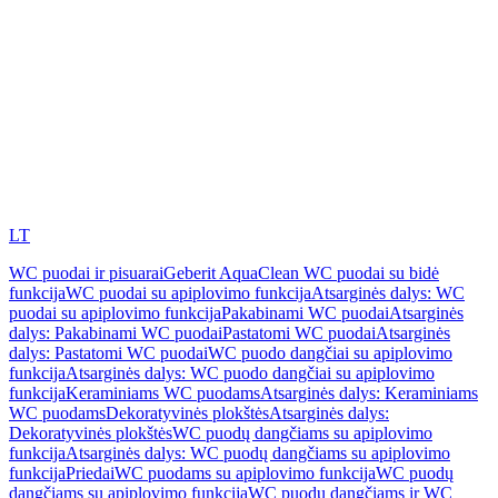
LT
WC puodai ir pisuarai
Geberit AquaClean WC puodai su bidė
funkcija
WC puodai su apiplovimo funkcija
Atsarginės dalys: WC
puodai su apiplovimo funkcija
Pakabinami WC puodai
Atsarginės
dalys: Pakabinami WC puodai
Pastatomi WC puodai
Atsarginės
dalys: Pastatomi WC puodai
WC puodo dangčiai su apiplovimo
funkcija
Atsarginės dalys: WC puodo dangčiai su apiplovimo
funkcija
Keraminiams WC puodams
Atsarginės dalys: Keraminiams
WC puodams
Dekoratyvinės plokštės
Atsarginės dalys:
Dekoratyvinės plokštės
WC puodų dangčiams su apiplovimo
funkcija
Atsarginės dalys: WC puodų dangčiams su apiplovimo
funkcija
Priedai
WC puodams su apiplovimo funkcija
WC puodų
dangčiams su apiplovimo funkcija
WC puodų dangčiams ir WC