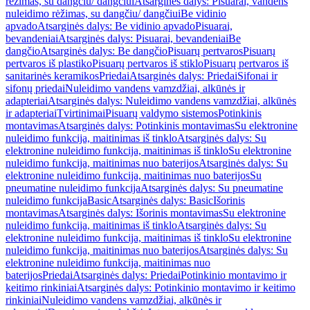
rėžimas, su dangčiu/ dangčiui
Atsarginės dalys: Pisuarai, vandens
nuleidimo rėžimas, su dangčiu/ dangčiui
Be vidinio
apvado
Atsarginės dalys: Be vidinio apvado
Pisuarai,
bevandeniai
Atsarginės dalys: Pisuarai, bevandeniai
Be
dangčio
Atsarginės dalys: Be dangčio
Pisuarų pertvaros
Pisuarų
pertvaros iš plastiko
Pisuarų pertvaros iš stiklo
Pisuarų pertvaros iš
sanitarinės keramikos
Priedai
Atsarginės dalys: Priedai
Sifonai ir
sifonų priedai
Nuleidimo vandens vamzdžiai, alkūnės ir
adapteriai
Atsarginės dalys: Nuleidimo vandens vamzdžiai, alkūnės
ir adapteriai
Tvirtinimai
Pisuarų valdymo sistemos
Potinkinis
montavimas
Atsarginės dalys: Potinkinis montavimas
Su elektronine
nuleidimo funkcija, maitinimas iš tinklo
Atsarginės dalys: Su
elektronine nuleidimo funkcija, maitinimas iš tinklo
Su elektronine
nuleidimo funkcija, maitinimas nuo baterijos
Atsarginės dalys: Su
elektronine nuleidimo funkcija, maitinimas nuo baterijos
Su
pneumatine nuleidimo funkcija
Atsarginės dalys: Su pneumatine
nuleidimo funkcija
Basic
Atsarginės dalys: Basic
Išorinis
montavimas
Atsarginės dalys: Išorinis montavimas
Su elektronine
nuleidimo funkcija, maitinimas iš tinklo
Atsarginės dalys: Su
elektronine nuleidimo funkcija, maitinimas iš tinklo
Su elektronine
nuleidimo funkcija, maitinimas nuo baterijos
Atsarginės dalys: Su
elektronine nuleidimo funkcija, maitinimas nuo
baterijos
Priedai
Atsarginės dalys: Priedai
Potinkinio montavimo ir
keitimo rinkiniai
Atsarginės dalys: Potinkinio montavimo ir keitimo
rinkiniai
Nuleidimo vandens vamzdžiai, alkūnės ir