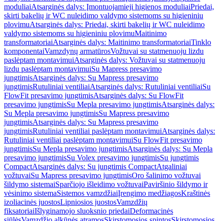
moduliai
Atsarginės dalys: Įmontuojamieji higienos moduliai
Priedai,
skirti bakelių ir WC nuleidimo valdymo sistemoms su higieniniu
plovimu
Atsarginės dalys: Priedai, skirti bakelių ir WC nuleidimo
valdymo sistemoms su higieniniu plovimu
Maitinimo
transformatoriai
Atsarginės dalys: Maitinimo transformatoriai
Tinklo
komponentai
Vamzdynų armatūros
Vožtuvai su statmenuoju lizdu
paslėptam montavimui
Atsarginės dalys: Vožtuvai su statmenuoju
lizdu paslėptam montavimui
Su Mapress presavimo
jungtimis
Atsarginės dalys: Su Mapress presavimo
jungtimis
Rutuliniai ventiliai
Atsarginės dalys: Rutuliniai ventiliai
Su
FlowFit presavimo jungtimis
Atsarginės dalys: Su FlowFit
presavimo jungtimis
Su Mepla presavimo jungtimis
Atsarginės dalys:
Su Mepla presavimo jungtimis
Su Mapress presavimo
jungtimis
Atsarginės dalys: Su Mapress presavimo
jungtimis
Rutuliniai ventiliai paslėptam montavimui
Atsarginės dalys:
Rutuliniai ventiliai paslėptam montavimui
Su FlowFit presavimo
jungtimis
Su Mepla presavimo jungtimis
Atsarginės dalys: Su Mepla
presavimo jungtimis
Su Volex presavimo jungtimis
Su jungtimis
Compact
Atsarginės dalys: Su jungtimis Compact
Atgaliniai
vožtuvai
Su Mapress presavimo jungtimis
Oro šalinimo vožtuvai
šildymo sistemai
Sparčiojo išleidimo vožtuvai
Paviršinio šildymo ir
vėsinimo sistema
Sistemos vamzdžiai
Įrengimo medžiagos
Kraštinės
izoliacinės juostos
Lipniosios juostos
Vamzdžių
fiksatoriai
Išlyginamojo sluoksnio priedai
Deformacinės
siūlės
Vamzdžio alkūnės atramos
Skirstomosios spintos
Skirstomosios