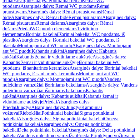
rėmai
Atsarginės dalys: Potinkiniai rėmai
Rėmai WC
puodams
Atsarginės dalys: Rėmai WC puodams
Rėmai
praustuvams
Atsarginės dalys: Rėmai praustuvams
Rėmai
bidė
Atsarginės dalys: Rėmai bidė
Rėmai pisuarams
Atsarginės dalys:
Rėmai pisuarams
Rėmai dušams
Atsarginės dalys: Rėmai
dušams
Priedai
WC puodų elementams
Tvirtinimo
elementams
Išoriniai bakeliai
Išoriniai bakeliai WC puodams, iš
plastiko
Atsarginės dalys: Išoriniai bakeliai WC puodams, iš
plastiko
Montuojami ant WC puodų
Atsarginės dalys: Montuojami
ant WC puodų
Kabantis aukštai
Atsarginės dalys: Kabantis
aukštai
Kabantis žemai ir vidutiniame aukštyje
Atsarginės dalys:
Kabantis žemai ir vidutiniame aukštyje
Išoriniai bakeliai WC
puodams, iš sanitarinės keramikos
Atsarginės dalys: Išoriniai bakeliai
WC puodams, iš sanitarinės keramikos
Montuojami ant WC
puodų
Atsarginės dalys: Montuojami ant WC puodų
Vandens
nuleidimo vamzdžiai išoriniams bakeliams
Atsarginės dalys: Vandens
nuleidimo vamzdžiai išoriniams bakeliams
Kabantis
aukštai
Atsarginės dalys: Kabantis aukštai
Kabantis žemai ir
vidutiniame aukštyje
Priedai
Atsarginės dalys:
Priedai
Jungtys
Atsarginės dalys: Jungtys
Kampiniai
vožtuvai
Riebokšliai
Potinkiniai bakeliai
Sigma potinkiniai
bakeliai
Atsarginės dalys: Sigma potinkiniai bakeliai
Omega
potinkiniai bakeliai
Atsarginės dalys: Omega potinkiniai
bakeliai
Delta potinkiniai bakeliai
Atsarginės dalys: Delta potinkiniai
bakeliai
Vandens nuleidimo vamzdžiai
Priedai
Pripildymo vožtuvai ir