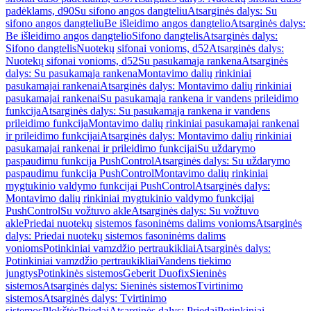
padėklams, d90
Su sifono angos dangteliu
Atsarginės dalys: Su
sifono angos dangteliu
Be išleidimo angos dangtelio
Atsarginės dalys:
Be išleidimo angos dangtelio
Sifono dangtelis
Atsarginės dalys:
Sifono dangtelis
Nuotekų sifonai vonioms, d52
Atsarginės dalys:
Nuotekų sifonai vonioms, d52
Su pasukamąja rankena
Atsarginės
dalys: Su pasukamąja rankena
Montavimo dalių rinkiniai
pasukamajai rankenai
Atsarginės dalys: Montavimo dalių rinkiniai
pasukamajai rankenai
Su pasukamąja rankena ir vandens prileidimo
funkcija
Atsarginės dalys: Su pasukamąja rankena ir vandens
prileidimo funkcija
Montavimo dalių rinkiniai pasukamajai rankenai
ir prileidimo funkcijai
Atsarginės dalys: Montavimo dalių rinkiniai
pasukamajai rankenai ir prileidimo funkcijai
Su uždarymo
paspaudimu funkcija PushControl
Atsarginės dalys: Su uždarymo
paspaudimu funkcija PushControl
Montavimo dalių rinkiniai
mygtukinio valdymo funkcijai PushControl
Atsarginės dalys:
Montavimo dalių rinkiniai mygtukinio valdymo funkcijai
PushControl
Su vožtuvo akle
Atsarginės dalys: Su vožtuvo
akle
Priedai nuotekų sistemos fasoninėms dalims vonioms
Atsarginės
dalys: Priedai nuotekų sistemos fasoninėms dalims
vonioms
Potinkiniai vamzdžio pertraukikliai
Atsarginės dalys:
Potinkiniai vamzdžio pertraukikliai
Vandens tiekimo
jungtys
Potinkinės sistemos
Geberit Duofix
Sieninės
sistemos
Atsarginės dalys: Sieninės sistemos
Tvirtinimo
sistemos
Atsarginės dalys: Tvirtinimo
sistemos
Plokštės
Priedai
Atsarginės dalys: Priedai
Potinkiniai