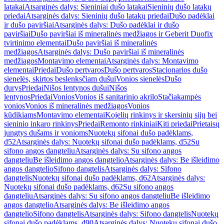
latakai
Atsarginės dalys: Sieniniai dušo latakai
Sieninių dušo latakų
priedai
Atsarginės dalys: Sieninių dušo latakų priedai
Dušo padėklai
ir dušo paviršiai
Atsarginės dalys: Dušo padėklai ir dušo
paviršiai
Dušo paviršiai iš mineralinės medžiagos ir Geberit Duofix
tvirtinimo elementai
Dušo paviršiai iš mineralinės
medžiagos
Atsarginės dalys: Dušo paviršiai iš mineralinės
medžiagos
Montavimo elementai
Atsarginės dalys: Montavimo
elementai
Priedai
Dušo pertvaros
Dušo pertvaros
Stacionarios dušo
sienelės, skirtos beslenksčiam dušui
Vonios sienelės
Dušo
durys
Priedai
Nišos lentynos dušui
Nišos
lentynos
Priedai
Vonios
Vonios iš sanitarinio akrilo
Stačiakampės
vonios
Vonios iš mineralinės medžiagos
Vonios
kūdikiams
Montavimo elementai
Kojelių rinkinys ir skersinių sijų bei
sieninio inkaro rinkinys
Priedai
Remonto rinkiniai
Kiti priedai
Prietaisų
jungtys dušams ir vonioms
Nuotekų sifonai dušo padėklams,
d52
Atsarginės dalys: Nuotekų sifonai dušo padėklams, d52
Su
sifono angos dangteliu
Atsarginės dalys: Su sifono angos
dangteliu
Be išleidimo angos dangtelio
Atsarginės dalys: Be išleidimo
angos dangtelio
Sifono dangtelis
Atsarginės dalys: Sifono
dangtelis
Nuotekų sifonai dušo padėklams, d62
Atsarginės dalys:
Nuotekų sifonai dušo padėklams, d62
Su sifono angos
dangteliu
Atsarginės dalys: Su sifono angos dangteliu
Be išleidimo
angos dangtelio
Atsarginės dalys: Be išleidimo angos
dangtelio
Sifono dangtelis
Atsarginės dalys: Sifono dangtelis
Nuotekų
sifonai dušo padėklams, d90
Atsarginės dalys: Nuotekų sifonai dušo