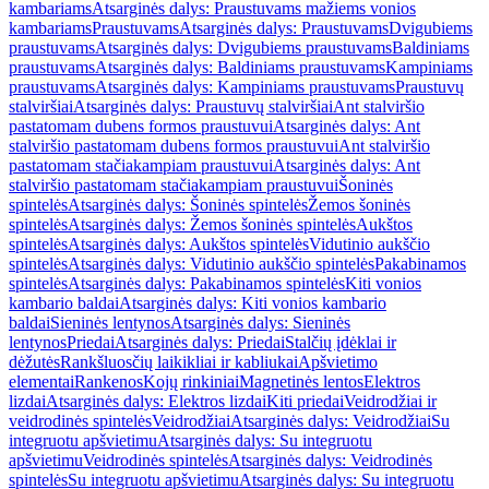
kambariams
Atsarginės dalys: Praustuvams mažiems vonios
kambariams
Praustuvams
Atsarginės dalys: Praustuvams
Dvigubiems
praustuvams
Atsarginės dalys: Dvigubiems praustuvams
Baldiniams
praustuvams
Atsarginės dalys: Baldiniams praustuvams
Kampiniams
praustuvams
Atsarginės dalys: Kampiniams praustuvams
Praustuvų
stalviršiai
Atsarginės dalys: Praustuvų stalviršiai
Ant stalviršio
pastatomam dubens formos praustuvui
Atsarginės dalys: Ant
stalviršio pastatomam dubens formos praustuvui
Ant stalviršio
pastatomam stačiakampiam praustuvui
Atsarginės dalys: Ant
stalviršio pastatomam stačiakampiam praustuvui
Šoninės
spintelės
Atsarginės dalys: Šoninės spintelės
Žemos šoninės
spintelės
Atsarginės dalys: Žemos šoninės spintelės
Aukštos
spintelės
Atsarginės dalys: Aukštos spintelės
Vidutinio aukščio
spintelės
Atsarginės dalys: Vidutinio aukščio spintelės
Pakabinamos
spintelės
Atsarginės dalys: Pakabinamos spintelės
Kiti vonios
kambario baldai
Atsarginės dalys: Kiti vonios kambario
baldai
Sieninės lentynos
Atsarginės dalys: Sieninės
lentynos
Priedai
Atsarginės dalys: Priedai
Stalčių įdėklai ir
dėžutės
Rankšluosčių laikikliai ir kabliukai
Apšvietimo
elementai
Rankenos
Kojų rinkiniai
Magnetinės lentos
Elektros
lizdai
Atsarginės dalys: Elektros lizdai
Kiti priedai
Veidrodžiai ir
veidrodinės spintelės
Veidrodžiai
Atsarginės dalys: Veidrodžiai
Su
integruotu apšvietimu
Atsarginės dalys: Su integruotu
apšvietimu
Veidrodinės spintelės
Atsarginės dalys: Veidrodinės
spintelės
Su integruotu apšvietimu
Atsarginės dalys: Su integruotu