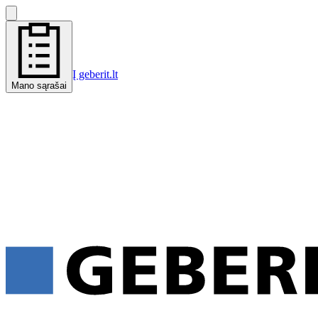
Į geberit.lt
Mano sąrašai