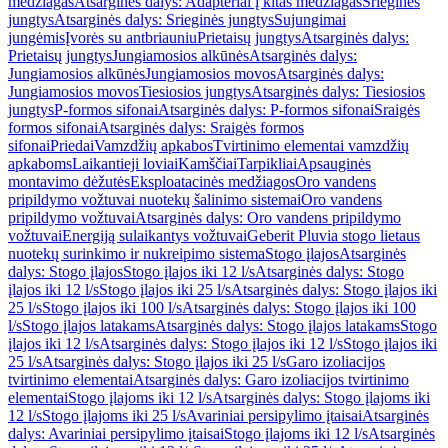
medžiagas
Atsarginės dalys: Adapteriai į kitas medžiagas
Srieginės
jungtys
Atsarginės dalys: Srieginės jungtys
Sujungimai
jungėmis
Įvorės su antbriauniu
Prietaisų jungtys
Atsarginės dalys:
Prietaisų jungtys
Jungiamosios alkūnės
Atsarginės dalys:
Jungiamosios alkūnės
Jungiamosios movos
Atsarginės dalys:
Jungiamosios movos
Tiesiosios jungtys
Atsarginės dalys: Tiesiosios
jungtys
P-formos sifonai
Atsarginės dalys: P-formos sifonai
Sraigės
formos sifonai
Atsarginės dalys: Sraigės formos
sifonai
Priedai
Vamzdžių apkabos
Tvirtinimo elementai vamzdžių
apkaboms
Laikantieji loviai
Kamščiai
Tarpikliai
Apsauginės
montavimo dėžutės
Eksploatacinės medžiagos
Oro vandens
pripildymo vožtuvai nuotekų šalinimo sistemai
Oro vandens
pripildymo vožtuvai
Atsarginės dalys: Oro vandens pripildymo
vožtuvai
Energiją sulaikantys vožtuvai
Geberit Pluvia stogo lietaus
nuotekų surinkimo ir nukreipimo sistema
Stogo įlajos
Atsarginės
dalys: Stogo įlajos
Stogo įlajos iki 12 l/s
Atsarginės dalys: Stogo
įlajos iki 12 l/s
Stogo įlajos iki 25 l/s
Atsarginės dalys: Stogo įlajos iki
25 l/s
Stogo įlajos iki 100 l/s
Atsarginės dalys: Stogo įlajos iki 100
l/s
Stogo įlajos latakams
Atsarginės dalys: Stogo įlajos latakams
Stogo
įlajos iki 12 l/s
Atsarginės dalys: Stogo įlajos iki 12 l/s
Stogo įlajos iki
25 l/s
Atsarginės dalys: Stogo įlajos iki 25 l/s
Garo izoliacijos
tvirtinimo elementai
Atsarginės dalys: Garo izoliacijos tvirtinimo
elementai
Stogo įlajoms iki 12 l/s
Atsarginės dalys: Stogo įlajoms iki
12 l/s
Stogo įlajoms iki 25 l/s
Avariniai persipylimo įtaisai
Atsarginės
dalys: Avariniai persipylimo įtaisai
Stogo įlajoms iki 12 l/s
Atsarginės