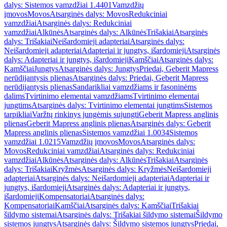
dalys: Sistemos vamzdžiai 1.4401
Vamzdžių
įmovos
Movos
Atsarginės dalys: Movos
Redukciniai
vamzdžiai
Atsarginės dalys: Redukciniai
vamzdžiai
Alkūnės
Atsarginės dalys: Alkūnės
Trišakiai
Atsarginės
dalys: Trišakiai
Neišardomieji adapteriai
Atsarginės dalys:
Neišardomieji adapteriai
Adapteriai ir jungtys, išardomieji
Atsarginės
dalys: Adapteriai ir jungtys, išardomieji
Kamščiai
Atsarginės dalys:
Kamščiai
Jungtys
Atsarginės dalys: Jungtys
Priedai, Geberit Mapress
nerūdijantysis plienas
Atsarginės dalys: Priedai, Geberit Mapress
nerūdijantysis plienas
Sandarikliai vamzdžiams ir fasoninėms
dalims
Tvirtinimo elementai vamzdžiams
Tvirtinimo elementai
jungtims
Atsarginės dalys: Tvirtinimo elementai jungtims
Sistemos
tarpikliai
Varžtų rinkinys jungėmis sujungti
Geberit Mapress anglinis
plienas
Geberit Mapress anglinis plienas
Atsarginės dalys: Geberit
Mapress anglinis plienas
Sistemos vamzdžiai 1.0034
Sistemos
vamzdžiai 1.0215
Vamzdžių įmovos
Movos
Atsarginės dalys:
Movos
Redukciniai vamzdžiai
Atsarginės dalys: Redukciniai
vamzdžiai
Alkūnės
Atsarginės dalys: Alkūnės
Trišakiai
Atsarginės
dalys: Trišakiai
Kryžmės
Atsarginės dalys: Kryžmės
Neišardomieji
adapteriai
Atsarginės dalys: Neišardomieji adapteriai
Adapteriai ir
jungtys, išardomieji
Atsarginės dalys: Adapteriai ir jungtys,
išardomieji
Kompensatoriai
Atsarginės dalys:
Kompensatoriai
Kamščiai
Atsarginės dalys: Kamščiai
Trišakiai
šildymo sistemai
Atsarginės dalys: Trišakiai šildymo sistemai
Šildymo
sistemos jungtys
Atsarginės dalys: Šildymo sistemos jungtys
Priedai,