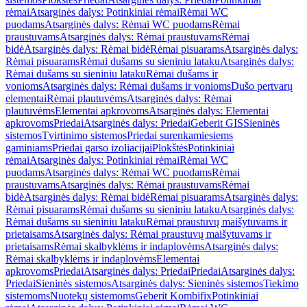
rėmai
Atsarginės dalys: Potinkiniai rėmai
Rėmai WC
puodams
Atsarginės dalys: Rėmai WC puodams
Rėmai
praustuvams
Atsarginės dalys: Rėmai praustuvams
Rėmai
bidė
Atsarginės dalys: Rėmai bidė
Rėmai pisuarams
Atsarginės dalys:
Rėmai pisuarams
Rėmai dušams su sieniniu lataku
Atsarginės dalys:
Rėmai dušams su sieniniu lataku
Rėmai dušams ir
vonioms
Atsarginės dalys: Rėmai dušams ir vonioms
Dušo pertvarų
elementai
Rėmai plautuvėms
Atsarginės dalys: Rėmai
plautuvėms
Elementai apkrovoms
Atsarginės dalys: Elementai
apkrovoms
Priedai
Atsarginės dalys: Priedai
Geberit GIS
Sieninės
sistemos
Tvirtinimo sistemos
Priedai surenkamiesiems
gaminiams
Priedai garso izoliacijai
Plokštės
Potinkiniai
rėmai
Atsarginės dalys: Potinkiniai rėmai
Rėmai WC
puodams
Atsarginės dalys: Rėmai WC puodams
Rėmai
praustuvams
Atsarginės dalys: Rėmai praustuvams
Rėmai
bidė
Atsarginės dalys: Rėmai bidė
Rėmai pisuarams
Atsarginės dalys:
Rėmai pisuarams
Rėmai dušams su sieniniu lataku
Atsarginės dalys:
Rėmai dušams su sieniniu lataku
Rėmai praustuvų maišytuvams ir
prietaisams
Atsarginės dalys: Rėmai praustuvų maišytuvams ir
prietaisams
Rėmai skalbyklėms ir indaplovėms
Atsarginės dalys:
Rėmai skalbyklėms ir indaplovėms
Elementai
apkrovoms
Priedai
Atsarginės dalys: Priedai
Priedai
Atsarginės dalys:
Priedai
Sieninės sistemos
Atsarginės dalys: Sieninės sistemos
Tiekimo
sistemoms
Nuotekų sistemoms
Geberit Kombifix
Potinkiniai