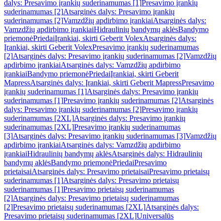
dalys: Presavimo įrankių suderinamumas [1]
Presavimo įrankių
suderinamumas [2]
Atsarginės dalys: Presavimo įrankių
suderinamumas [2]
Vamzdžių apdirbimo įrankiai
Atsarginės dalys:
Vamzdžių apdirbimo įrankiai
Hidraulinių bandymų aklės
Bandymo
priemonė
Priedai
Įrankiai, skirti Geberit Volex
Atsarginės dalys:
Įrankiai, skirti Geberit Volex
Presavimo įrankių suderinamumas
[2]
Atsarginės dalys: Presavimo įrankių suderinamumas [2]
Vamzdžių
apdirbimo įrankiai
Atsarginės dalys: Vamzdžių apdirbimo
įrankiai
Bandymo priemonė
Priedai
Įrankiai, skirti Geberit
Mapress
Atsarginės dalys: Įrankiai, skirti Geberit Mapress
Presavimo
įrankių suderinamumas [1]
Atsarginės dalys: Presavimo įrankių
suderinamumas [1]
Presavimo įrankių suderinamumas [2]
Atsarginės
dalys: Presavimo įrankių suderinamumas [2]
Presavimo įrankių
suderinamumas [2XL]
Atsarginės dalys: Presavimo įrankių
suderinamumas [2XL]
Presavimo įrankių suderinamumas
[3]
Atsarginės dalys: Presavimo įrankių suderinamumas [3]
Vamzdžių
apdirbimo įrankiai
Atsarginės dalys: Vamzdžių apdirbimo
įrankiai
Hidraulinių bandymų aklės
Atsarginės dalys: Hidraulinių
bandymų aklės
Bandymo priemonė
Priedai
Presavimo
prietaisai
Atsarginės dalys: Presavimo prietaisai
Presavimo prietaisų
suderinamumas [1]
Atsarginės dalys: Presavimo prietaisų
suderinamumas [1]
Presavimo prietaisų suderinamumas
[2]
Atsarginės dalys: Presavimo prietaisų suderinamumas
[2]
Presavimo prietaisų suderinamumas [2XL]
Atsarginės dalys:
Presavimo prietaisų suderinamumas [2XL]
Universalūs