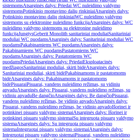
sistemoms
Atsarginės dalys: Priedai WC nuleidimo valdymo
sistemoms
Potinkinio montavimo dalių rinkiniai
Atsarginės dalys:
Potinkinio montavimo dalių rinkiniai
WC nuleidimo valdymo
sistemoms su elektronine nuleidimo funkcija
Atsarginės dalys: WC
nuleidimo valdymo sistemoms su elektronine nuleidimo
funkcija
Jungtys
Geberit Monolith sanitariniai moduliai
Sanitariniai
moduliai WC puodams
Atsarginės dalys: Sanitariniai moduliai WC
puodams
Pakabinamiems WC puodams
Atsarginės dalys:
Pakabinamiems WC puodams
Pastatomiems WC
puodams
Atsarginės dalys: Pastatomiems WC
puodams
Priedai
Atsarginės dalys: Priedai
Eksploatacinės
medžiagos
Sanitariniai moduliai, skirti bidė
Atsarginės dalys:
Sanitariniai moduliai, skirti bidė
Pakabinamoms ir pastatomoms
bidė
Atsarginės dalys: Pakabinamoms ir pastatomoms
bidė
Pisuarai
Pisuarai, vandens nuleidimo režimas, su vidiniu
apvadu
Atsarginės dalys: Pisuarai, vandens nuleidimo režimas, su
vidiniu apvadu
Be dangčio
Atsarginės dalys: Be dangčio
Pisuarai,
vandens nuleidimo režimas, be vidinio apvado
Atsarginės dalys:
Pisuarai, vandens nuleidimo režimas, be vidinio apvado
Išorinei ir
potinkinei pisuarų valdymo sistemai
Atsarginės dalys: Išorinei ir
potinkinei pisuarų valdymo sistemai
Su integruota pisuarų valdymo
sistema
Atsarginės dalys: Su integruota pisuarų valdymo
sistema
Integruotai pisuarų valdymo sistemai
Atsarginės dalys:
Integruotai pisuarų valdymo sistemai
Pisuarai, vandens nuleidimo