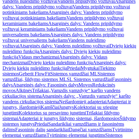
vandens nuleidimo vožtuvai
Vandens pripildymo vožtuvai
Atsarginės
dalys: Vandens pripildymo vožtuvai
Vandens pripildymo vožtuvai
potinkiniams bakeliams
Atsarginės dalys: Vandens pripildymo
vožtuvai potinkiniams bakeliams
Vandens pripildymo vožtuvai
keraminiams bakeliams
Atsarginės dalys: Vandens pripildymo
vožtuvai keraminiams bakeliams
Vandens pripildymo vožtuvai
universaliems bakeliams
Atsarginės dalys: Vandens pripildymo
vožtuvai universaliems bakeliams
Vandens nuleidimo
vožtuvai
Atsarginės dalys: Vandens nuleidimo vožtuvai
Dviejų kiekių
nuleidimo funkcija
Atsarginės dalys: Dviejų kiekių nuleidimo
funkcija
Vidaus mechanizmai
Atsarginės dalys: Vidaus
mechanizmai
Dviejų kiekių nuleidimo funkcija
Atsarginės dalys:
Dviejų kiekių nuleidimo funkcija
Priedai
Mygtukai
Tiekimo
sistemos
Geberit FlowFit
Sistemos vamzdžiai ML
Sistemos
vamzdžiai, šildymo sistemos ML
SL Sistemos vamzdžiai
Fasoninės
dalys
Atsarginės dalys: Fasoninės dalys
Movos
Redukcinės
movos
Alkūnės
Trišakiai
„Vamzdis vamzdyje“ karšto vandens
cirkuliacijos sistema
Atsarginės dalys: „Vamzdis vamzdyje“ karšto
vandens cirkuliacijos sistema
Neišardomieji adapteriai
Adapteriai ir
jungtys, išardomieji
Kamščiai
Jungtys
Kolektoriai su sriegine
jungtimi
Kolektorius su presavimo jungtimi
Trišakiai šildymo
sistemai
Adapteriai ir jungtys šildymo sistemai, išardomosios
Šildymo
sistemos jungtys
Priedai
Sandarikliai vamzdžiams ir fasoninėms
dalims
Fasoninių dalių sandarikliai
Dangčiai vamzdžiams
Tvirtinimo
elementai vamzdžiams
Tvirtinimo elementai jungtims
Sistemos