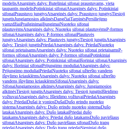
modelis
Atsarginės dalys: Buteliniai sifonai praustuvams, vietą
taupantis modelis
Potinkiniai sifonai
Atsarginės dalys: Potinkiniai
sifonai
Praustuvo jungtys
Atsarginės dalys: Praustuvo jungtys
Tiesioji
jungtis
Jungiamosios alkūnės
Dangčiai
Tarpinės
Persiliejimo
vamzdžiai
Prailginimai
Įjungimai
Nuotekų sifonai
plautuvėms
Atsarginės dalys: Nuotekų sifonai plautuvėms
P-formos
sifonai
Atsarginės dalys: P-formos sifonai
Plautuvės
jungtys
Atsarginės dalys: Plautuvės jungtys
Tiesioji jungtis
Atsarginės
dalys: Tiesioji jungtis
Priedai
Atsarginės dalys: Priedai
Nuotekų
sifonai prietaisams
Atsarginės dalys: Nuotekų sifonai prietaisams
P-
formos sifonai
Atsarginės dalys: P-formos sifonai
Potinkiniai
sifonai
Atsarginės dalys: Potinkiniai sifonai
Išoriniai sifonai
Atsarginės
dalys: Išoriniai sifonai
Prijungimo moduliai
Atsarginės dalys:
Prijungimo moduliai
Priedai
Nuotekų sifonai užteršto vandens
išpylimo kriauklėms
Atsarginės dalys: Nuotekų sifonai užteršto
vandens išpylimo kriauklėms
Sifonai
Atsarginės dalys:
Sifonai
Jungiamosios alkūnės
Atsarginės dalys: Jungiamosios
alkūnės
Tiesioji jungtis
Atsarginės dalys: Tiesioji jungtis
Išleidimo
vožtuvai
Atsarginės dalys: Išleidimo vožtuvai
Priedai
Atsarginės
dalys: Priedai
Dušai ir vonios
Dušai
Dušo grindų nuotekų
sistema
Atsarginės dalys: Dušo grindų nuotekų sistema
Dušo
latakai
Atsarginės dalys: Dušo latakai
Priedai dušo
latakams
Atsarginės dalys: Priedai dušo latakams
Dušo paviršiaus
sifonai
Atsarginės dalys: Dušo paviršiaus sifonai
Dušo trapų
priedai
Atsarginės dalys: Dušo trapų priedai
Sieniniai dušo