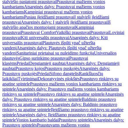
stalviršio pastatomi praustuvai
Praustuvai mažiems vonios
kambariams
Atsarginės dalys: Praustuvai mažiems vonios
kambariams
Kampiniai praustuvai mažiems vonios
kambariams
Pusiau įleidžiami praustuvai
Į stalviršį įleidžiami
praustuvai
Atsarginės dalys: Į stalviršį įleidžiami praustuvai
Iš
stalviršio apačios montuojami praustuvai
Kampiniai
praustuvai
Praustuvai Comfort
Vaikiški praustuvai
Praustuvai
Loviniai
praustuvai
Kiti universalūs praustuvai
Atsarginės dalys: Kiti
universalūs praustuvai
Plautuvės išpilti ypač užterštą
vandenį
Atsarginės dalys: Plautuvės išpilti ypač užterštą
vandenį
Sanitariniai prietaisai su nuleidimo funkcija
Universalios
plautuvės
Gipso surinkimo praustuvai
Praustuvai
klasėms
Priedai
Dengiamieji gaubtai
Atsarginės dalys: Dengiamieji
gaubtai
Praustuvų kojos
Praustuvų puskojės
Atsarginės dalys:
Praustuvų puskojės
Priedai
Sifono dangtelis
Rankšluosčių
laikikliai
Tvirtinimai
Dekoratyvinės plokštės
Praustuvo rinkinys su
apatine spintele
Praustuvo mažiems vonios kambariams rinkinys su
spintele
Atsarginės dalys: Praustuvo mažiems vonios kambariams
rinkinys su spintele
Praustuvo rinkinys su apatine spintele
Atsarginės
dalys: Praustuvo rinkinys su apatine spintele
Baldinio praustuvo
rinkinys su apatine spintele
Atsarginės dalys: Baldinio praustuvo
rinkinys su apatine spintele
Įleidžiamo praustuvo rinkinys su apatine
spintele
Atsarginės dalys: Įleidžiamo praustuvo rinkinys su apatine
spintele
Vonios kambario baldai
Praustuvų spintelės
Atsarginės dalys:
Praustuvų spintelės
Praustuvams mažiems vonios