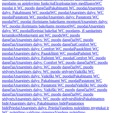
puodams su apiplovimo funkcija
Eksploatacinės medžiagos
WC
puodai ir WC puodų dangčiai
Pakabinami WC puodai
Atsarginės
dalys: Pakabinami WC puodai
WC puodai
Atsarginės dalys: WC
puodai
Pastatomi WC puodai
Atsarginės dalys: Pastatomi WC
puodai
WC puodai išoriniams bakeliams montuoti
Atsarginės dalys:
WC puodai išoriniams bakeliams montuoti
WC puodai
Atsarginės
dalys: WC puodai
Išoriniai bakeliai WC puodams, iš sanitarinės
keramikos
Montuojami ant WC puodų
WC puodų
dangčiai
Atsarginės dalys: WC puodų dangčiai
WC puodų
dangčiai
Atsarginės dalys: WC puodų dangčiai
Comfort WC
puodai
Atsarginės dalys: Comfort WC puodai
Paaukštinti WC
puodai
Atsarginės dalys: Paaukštinti WC puodai
Pailginti WC
puodai
Atsarginės dalys: Pailginti WC puodai
Comfort WC puodų
dangčiai
Atsarginės dalys: Comfort WC puodų dangčiai
WC puodų
dangčiai
Atsarginės dalys: WC puodų dangčiai
WC puodų
sėdynės
Atsarginės dalys: WC puodų sėdynės
Vaikiški WC
puodai
Atsarginės dalys: Vaikiški WC puodai
Pakabinami WC
puodai
Atsarginės dalys: Pakabinami WC puodai
Pastatomi WC
puodai
Atsarginės dalys: Pastatomi WC puodai
Vaikiški WC puodų
dangčiai
Atsarginės dalys: Vaikiški WC puodų dangčiai
WC puodų
dangčiai
Atsarginės dalys: WC puodų dangčiai
WC puodų
sėdynės
Atsarginės dalys: WC puodų sėdynės
Bidės
Pakabinamos
bidė
Atsarginės dalys: Pakabinamos bidė
Pastatomos
bidė
Priedai
Atsarginės dalys: Priedai
Vandens nuleidimo mygtukai ir
WC nuleidimo valdymo sistemos
Vandens nuleidimo