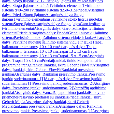
dalys: Stogo įlajoms iki 12 l/s
Stogo įlajoms iki 25 l/s
Atsarginės
dalys: Stogo įlajoms iki 25 l/s
Tvirtinimo elementai
Tvirtinimo
sistema d40–200
Tvirtinimo sistema d250–315
Priedai
Atsarginės
dalys: Priedai
Stogo įlajoms
Atsarginės dalys: Stogo
įlajoms
Tvirtinimo elementams
Savitakinė stogo lietaus nuotekų
sistema
Stogo įlajos
Atsarginės dalys: Stogo įlajos
Garo izoliacijos
tvirtinimo elementai
Atsarginės dalys: Garo izoliacijos tvirtinimo
elementai
Priedai
Atsarginės dalys: Priedai
Grindų nuotekų šalinimo
sistema
Paviršinė nuotekų šalinimo sistema viduje ir lauke
Atsarginės
dalys: Paviršinė nuotekų šalinimo sistema viduje ir lauke
Trapai
balkonams ir terasoms, 10 x 10 cm
Atsarginės dalys: Trapai
balkonams ir terasoms, 10 x 10 cm
Trapai 13 x 13 cm
Trapai
balkonams ir terasoms, 13 x 13 cm
Trapai 15 x 15 cm
Atsarginės
dalys: Trapai 15 x 15 cm
Priedai
Įrankiai, tinklo komponentai ir
programinė įranga
Įrankiai
Įrankiai, skirti Geberit FlowFit
Atsarginės
dalys: Įrankiai, skirti Geberit FlowFit
Rankiniai presavimo
įrankiai
Atsarginės dalys: Rankiniai presavimo įrankiai
Presavimo
įrankių suderinamumas [1]
Atsarginės dalys: Presavimo įrankių
suderinamumas [1]
Presavimo įrankių suderinamumas [2]
Atsarginės
dalys: Presavimo įrankių suderinamumas [2]
Vamzdžių apdirbimo
įrankiai
Atsarginės dalys: Vamzdžių apdirbimo įrankiai
Bandymo
priemonė
Presavimo prietaisai su įrankiais
Priedai
Įrankiai, skirti
Geberit Mepla
Atsarginės dalys: Įrankiai, skirti Geberit
Mepla
Rankiniai presavimo įrankiai
Atsarginės dalys: Rankiniai
presavimo įrankiai
Presavimo įrankių suderinamumas [1]
Atsarginės