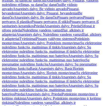
rėžimas, su dangčiu/ dangčiui
Atsarginės dalys: Pisuarai, vandens
nuleidimo rėžimas, su dangčiu/ dangčiui
Be vidinio
apvado
Atsarginės dalys: Be vidinio apvado
Pisuarai,
bevandeniai
Atsarginės dalys: Pisuarai, bevandeniai
Be
dangčio
Atsarginės dalys: Be dangčio
Pisuarų pertvaros
Pisuarų
pertvaros iš plastiko
Pisuarų pertvaros iš stiklo
Pisuarų pertvaros iš
sanitarinės keramikos
Priedai
Atsarginės dalys: Priedai
Sifonai ir
sifonų priedai
Nuleidimo vandens vamzdžiai, alkūnės ir
adapteriai
Atsarginės dalys: Nuleidimo vandens vamzdžiai, alkūnės
ir adapteriai
Tvirtinimai
Pisuarų valdymo sistemos
Potinkinis
montavimas
Atsarginės dalys: Potinkinis montavimas
Su elektronine
nuleidimo funkcija, maitinimas iš tinklo
Atsarginės dalys: Su
elektronine nuleidimo funkcija, maitinimas iš tinklo
Su elektronine
nuleidimo funkcija, maitinimas nuo baterijos
Atsarginės dalys: Su
elektronine nuleidimo funkcija, maitinimas nuo baterijos
Su
pneumatine nuleidimo funkcija
Atsarginės dalys: Su pneumatine
nuleidimo funkcija
Basic
Atsarginės dalys: Basic
Išorinis
montavimas
Atsarginės dalys: Išorinis montavimas
Su elektronine
nuleidimo funkcija, maitinimas iš tinklo
Atsarginės dalys: Su
elektronine nuleidimo funkcija, maitinimas iš tinklo
Su elektronine
nuleidimo funkcija, maitinimas nuo baterijos
Atsarginės dalys: Su
elektronine nuleidimo funkcija, maitinimas nuo
baterijos
Priedai
Atsarginės dalys: Priedai
Potinkinio montavimo ir
keitimo rinkiniai
Atsarginės dalys: Potinkinio montavimo ir keitimo
rinkiniai
Nuleidimo vandens vamzdžiai, alkūnės ir