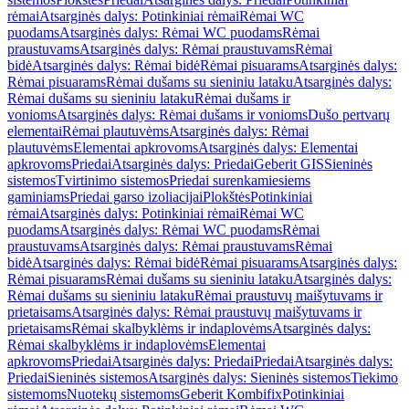
rėmai
Atsarginės dalys: Potinkiniai rėmai
Rėmai WC
puodams
Atsarginės dalys: Rėmai WC puodams
Rėmai
praustuvams
Atsarginės dalys: Rėmai praustuvams
Rėmai
bidė
Atsarginės dalys: Rėmai bidė
Rėmai pisuarams
Atsarginės dalys:
Rėmai pisuarams
Rėmai dušams su sieniniu lataku
Atsarginės dalys:
Rėmai dušams su sieniniu lataku
Rėmai dušams ir
vonioms
Atsarginės dalys: Rėmai dušams ir vonioms
Dušo pertvarų
elementai
Rėmai plautuvėms
Atsarginės dalys: Rėmai
plautuvėms
Elementai apkrovoms
Atsarginės dalys: Elementai
apkrovoms
Priedai
Atsarginės dalys: Priedai
Geberit GIS
Sieninės
sistemos
Tvirtinimo sistemos
Priedai surenkamiesiems
gaminiams
Priedai garso izoliacijai
Plokštės
Potinkiniai
rėmai
Atsarginės dalys: Potinkiniai rėmai
Rėmai WC
puodams
Atsarginės dalys: Rėmai WC puodams
Rėmai
praustuvams
Atsarginės dalys: Rėmai praustuvams
Rėmai
bidė
Atsarginės dalys: Rėmai bidė
Rėmai pisuarams
Atsarginės dalys:
Rėmai pisuarams
Rėmai dušams su sieniniu lataku
Atsarginės dalys:
Rėmai dušams su sieniniu lataku
Rėmai praustuvų maišytuvams ir
prietaisams
Atsarginės dalys: Rėmai praustuvų maišytuvams ir
prietaisams
Rėmai skalbyklėms ir indaplovėms
Atsarginės dalys:
Rėmai skalbyklėms ir indaplovėms
Elementai
apkrovoms
Priedai
Atsarginės dalys: Priedai
Priedai
Atsarginės dalys:
Priedai
Sieninės sistemos
Atsarginės dalys: Sieninės sistemos
Tiekimo
sistemoms
Nuotekų sistemoms
Geberit Kombifix
Potinkiniai