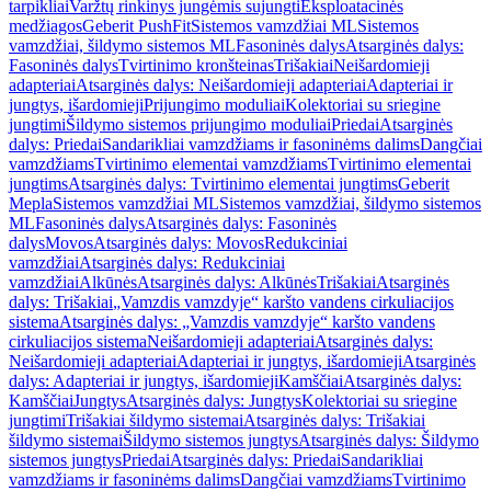
tarpikliai
Varžtų rinkinys jungėmis sujungti
Eksploatacinės
medžiagos
Geberit PushFit
Sistemos vamzdžiai ML
Sistemos
vamzdžiai, šildymo sistemos ML
Fasoninės dalys
Atsarginės dalys:
Fasoninės dalys
Tvirtinimo kronšteinas
Trišakiai
Neišardomieji
adapteriai
Atsarginės dalys: Neišardomieji adapteriai
Adapteriai ir
jungtys, išardomieji
Prijungimo moduliai
Kolektoriai su sriegine
jungtimi
Šildymo sistemos prijungimo moduliai
Priedai
Atsarginės
dalys: Priedai
Sandarikliai vamzdžiams ir fasoninėms dalims
Dangčiai
vamzdžiams
Tvirtinimo elementai vamzdžiams
Tvirtinimo elementai
jungtims
Atsarginės dalys: Tvirtinimo elementai jungtims
Geberit
Mepla
Sistemos vamzdžiai ML
Sistemos vamzdžiai, šildymo sistemos
ML
Fasoninės dalys
Atsarginės dalys: Fasoninės
dalys
Movos
Atsarginės dalys: Movos
Redukciniai
vamzdžiai
Atsarginės dalys: Redukciniai
vamzdžiai
Alkūnės
Atsarginės dalys: Alkūnės
Trišakiai
Atsarginės
dalys: Trišakiai
„Vamzdis vamzdyje“ karšto vandens cirkuliacijos
sistema
Atsarginės dalys: „Vamzdis vamzdyje“ karšto vandens
cirkuliacijos sistema
Neišardomieji adapteriai
Atsarginės dalys:
Neišardomieji adapteriai
Adapteriai ir jungtys, išardomieji
Atsarginės
dalys: Adapteriai ir jungtys, išardomieji
Kamščiai
Atsarginės dalys:
Kamščiai
Jungtys
Atsarginės dalys: Jungtys
Kolektoriai su sriegine
jungtimi
Trišakiai šildymo sistemai
Atsarginės dalys: Trišakiai
šildymo sistemai
Šildymo sistemos jungtys
Atsarginės dalys: Šildymo
sistemos jungtys
Priedai
Atsarginės dalys: Priedai
Sandarikliai
vamzdžiams ir fasoninėms dalims
Dangčiai vamzdžiams
Tvirtinimo