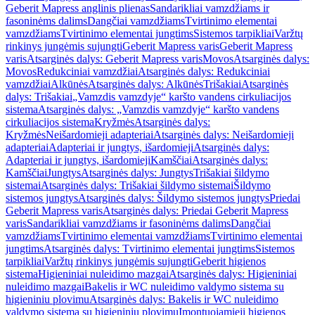
Geberit Mapress anglinis plienas
Sandarikliai vamzdžiams ir
fasoninėms dalims
Dangčiai vamzdžiams
Tvirtinimo elementai
vamzdžiams
Tvirtinimo elementai jungtims
Sistemos tarpikliai
Varžtų
rinkinys jungėmis sujungti
Geberit Mapress varis
Geberit Mapress
varis
Atsarginės dalys: Geberit Mapress varis
Movos
Atsarginės dalys:
Movos
Redukciniai vamzdžiai
Atsarginės dalys: Redukciniai
vamzdžiai
Alkūnės
Atsarginės dalys: Alkūnės
Trišakiai
Atsarginės
dalys: Trišakiai
„Vamzdis vamzdyje“ karšto vandens cirkuliacijos
sistema
Atsarginės dalys: „Vamzdis vamzdyje“ karšto vandens
cirkuliacijos sistema
Kryžmės
Atsarginės dalys:
Kryžmės
Neišardomieji adapteriai
Atsarginės dalys: Neišardomieji
adapteriai
Adapteriai ir jungtys, išardomieji
Atsarginės dalys:
Adapteriai ir jungtys, išardomieji
Kamščiai
Atsarginės dalys:
Kamščiai
Jungtys
Atsarginės dalys: Jungtys
Trišakiai šildymo
sistemai
Atsarginės dalys: Trišakiai šildymo sistemai
Šildymo
sistemos jungtys
Atsarginės dalys: Šildymo sistemos jungtys
Priedai
Geberit Mapress varis
Atsarginės dalys: Priedai Geberit Mapress
varis
Sandarikliai vamzdžiams ir fasoninėms dalims
Dangčiai
vamzdžiams
Tvirtinimo elementai vamzdžiams
Tvirtinimo elementai
jungtims
Atsarginės dalys: Tvirtinimo elementai jungtims
Sistemos
tarpikliai
Varžtų rinkinys jungėmis sujungti
Geberit higienos
sistema
Higieniniai nuleidimo mazgai
Atsarginės dalys: Higieniniai
nuleidimo mazgai
Bakelis ir WC nuleidimo valdymo sistema su
higieniniu plovimu
Atsarginės dalys: Bakelis ir WC nuleidimo
valdymo sistema su higieniniu plovimu
Įmontuojamieji higienos