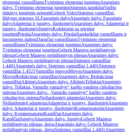
elementai vamzdžiams
Tvirtinimo elementai jungtims
Atsarginės
dalys: Tvirtinimo elementai jungtims
Sistemos tarpikliai
Varžtų
rinkinys jungėmis sujungti
Geberit Volex
Sistemos vamzdžiai,
šildymo sistemos SL
Fasoninės dalys
Atsarginės dalys: Fasoninės
dalys
Adapteriai ir jungtys, išardomieji
Atsarginės dalys: Adapteriai ir
jungtys, išardomieji
Jungtys
Kolektoriai su sriegine
jungtimi
Priedai
Atsarginės dalys: Priedai
Sandarikliai vamzdžiams ir
fasoninėms dalims
Dangčiai vamzdžiams
Tvirtinimo elementai
vamzdžiams
Tvirtinimo elementai jungtims
Atsarginės dalys:
Tvirtinimo elementai jungtims
Geberit Mapress nerūdijantysis
plienas
Geberit Mapress nerūdijantysis plienas
Atsarginės dalys:
Geberit Mapress nerūdijantysis plienas
Sistemos vamzdžiai
1.4401
Atsarginės dalys: Sistemos vamzdžiai 1.4401
Sistemos
vamzdžiai 1.4521
Vamzdžių įmovos
Movos
Atsarginės dalys:
Movos
Redukciniai vamzdžiai
Atsarginės dalys: Redukciniai
vamzdžiai
Alkūnės
Atsarginės dalys: Alkūnės
Trišakiai
Atsarginės
dalys: Trišakiai
„Vamzdis vamzdyje“ karšto vandens cirkuliacijos
sistema
Atsarginės dalys: „Vamzdis vamzdyje“ karšto vandens
cirkuliacijos sistema
Neišardomieji adapteriai
Atsarginės dalys:
Neišardomieji adapteriai
Adapteriai ir jungtys, išardomieji
Atsarginės
dalys: Adapteriai ir jungtys, išardomieji
Kompensatoriai
Atsarginės
dalys: Kompensatoriai
Kamščiai
Atsarginės dalys:
Kamščiai
Jungtys
Atsarginės dalys: Jungtys
Geberit Mapress
nerūdijantysis plienas, dujos
Atsarginės dalys: Geberit Mapress
nerūdijantysis plienas, dujos
Sistemos vamzdžiai 1.4401
Atsarginės