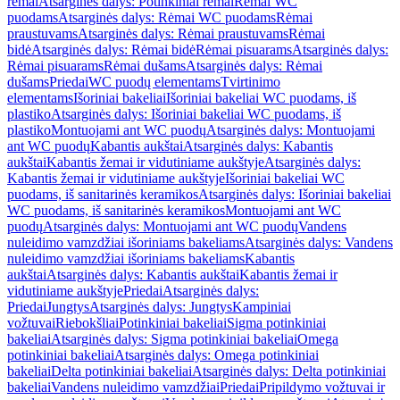
rėmai
Atsarginės dalys: Potinkiniai rėmai
Rėmai WC
puodams
Atsarginės dalys: Rėmai WC puodams
Rėmai
praustuvams
Atsarginės dalys: Rėmai praustuvams
Rėmai
bidė
Atsarginės dalys: Rėmai bidė
Rėmai pisuarams
Atsarginės dalys:
Rėmai pisuarams
Rėmai dušams
Atsarginės dalys: Rėmai
dušams
Priedai
WC puodų elementams
Tvirtinimo
elementams
Išoriniai bakeliai
Išoriniai bakeliai WC puodams, iš
plastiko
Atsarginės dalys: Išoriniai bakeliai WC puodams, iš
plastiko
Montuojami ant WC puodų
Atsarginės dalys: Montuojami
ant WC puodų
Kabantis aukštai
Atsarginės dalys: Kabantis
aukštai
Kabantis žemai ir vidutiniame aukštyje
Atsarginės dalys:
Kabantis žemai ir vidutiniame aukštyje
Išoriniai bakeliai WC
puodams, iš sanitarinės keramikos
Atsarginės dalys: Išoriniai bakeliai
WC puodams, iš sanitarinės keramikos
Montuojami ant WC
puodų
Atsarginės dalys: Montuojami ant WC puodų
Vandens
nuleidimo vamzdžiai išoriniams bakeliams
Atsarginės dalys: Vandens
nuleidimo vamzdžiai išoriniams bakeliams
Kabantis
aukštai
Atsarginės dalys: Kabantis aukštai
Kabantis žemai ir
vidutiniame aukštyje
Priedai
Atsarginės dalys:
Priedai
Jungtys
Atsarginės dalys: Jungtys
Kampiniai
vožtuvai
Riebokšliai
Potinkiniai bakeliai
Sigma potinkiniai
bakeliai
Atsarginės dalys: Sigma potinkiniai bakeliai
Omega
potinkiniai bakeliai
Atsarginės dalys: Omega potinkiniai
bakeliai
Delta potinkiniai bakeliai
Atsarginės dalys: Delta potinkiniai
bakeliai
Vandens nuleidimo vamzdžiai
Priedai
Pripildymo vožtuvai ir