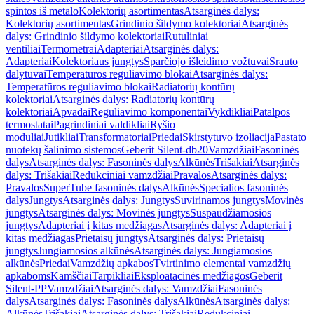
spintos iš metalo
Kolektorių asortimentas
Atsarginės dalys:
Kolektorių asortimentas
Grindinio šildymo kolektoriai
Atsarginės
dalys: Grindinio šildymo kolektoriai
Rutuliniai
ventiliai
Termometrai
Adapteriai
Atsarginės dalys:
Adapteriai
Kolektoriaus jungtys
Sparčiojo išleidimo vožtuvai
Srauto
dalytuvai
Temperatūros reguliavimo blokai
Atsarginės dalys:
Temperatūros reguliavimo blokai
Radiatorių kontūrų
kolektoriai
Atsarginės dalys: Radiatorių kontūrų
kolektoriai
Apvadai
Reguliavimo komponentai
Vykdikliai
Patalpos
termostatai
Pagrindiniai valdikliai
Ryšio
moduliai
Jutikliai
Transformatoriai
Priedai
Skirstytuvo izoliacija
Pastato
nuotekų šalinimo sistemos
Geberit Silent-db20
Vamzdžiai
Fasoninės
dalys
Atsarginės dalys: Fasoninės dalys
Alkūnės
Trišakiai
Atsarginės
dalys: Trišakiai
Redukciniai vamzdžiai
Pravalos
Atsarginės dalys:
Pravalos
SuperTube fasoninės dalys
Alkūnės
Specialios fasoninės
dalys
Jungtys
Atsarginės dalys: Jungtys
Suvirinamos jungtys
Movinės
jungtys
Atsarginės dalys: Movinės jungtys
Suspaudžiamosios
jungtys
Adapteriai į kitas medžiagas
Atsarginės dalys: Adapteriai į
kitas medžiagas
Prietaisų jungtys
Atsarginės dalys: Prietaisų
jungtys
Jungiamosios alkūnės
Atsarginės dalys: Jungiamosios
alkūnės
Priedai
Vamzdžių apkabos
Tvirtinimo elementai vamzdžių
apkaboms
Kamščiai
Tarpikliai
Eksploatacinės medžiagos
Geberit
Silent-PP
Vamzdžiai
Atsarginės dalys: Vamzdžiai
Fasoninės
dalys
Atsarginės dalys: Fasoninės dalys
Alkūnės
Atsarginės dalys:
Alkūnės
Trišakiai
Atsarginės dalys: Trišakiai
Redukciniai