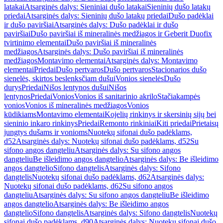
latakai
Atsarginės dalys: Sieniniai dušo latakai
Sieninių dušo latakų
priedai
Atsarginės dalys: Sieninių dušo latakų priedai
Dušo padėklai
ir dušo paviršiai
Atsarginės dalys: Dušo padėklai ir dušo
paviršiai
Dušo paviršiai iš mineralinės medžiagos ir Geberit Duofix
tvirtinimo elementai
Dušo paviršiai iš mineralinės
medžiagos
Atsarginės dalys: Dušo paviršiai iš mineralinės
medžiagos
Montavimo elementai
Atsarginės dalys: Montavimo
elementai
Priedai
Dušo pertvaros
Dušo pertvaros
Stacionarios dušo
sienelės, skirtos beslenksčiam dušui
Vonios sienelės
Dušo
durys
Priedai
Nišos lentynos dušui
Nišos
lentynos
Priedai
Vonios
Vonios iš sanitarinio akrilo
Stačiakampės
vonios
Vonios iš mineralinės medžiagos
Vonios
kūdikiams
Montavimo elementai
Kojelių rinkinys ir skersinių sijų bei
sieninio inkaro rinkinys
Priedai
Remonto rinkiniai
Kiti priedai
Prietaisų
jungtys dušams ir vonioms
Nuotekų sifonai dušo padėklams,
d52
Atsarginės dalys: Nuotekų sifonai dušo padėklams, d52
Su
sifono angos dangteliu
Atsarginės dalys: Su sifono angos
dangteliu
Be išleidimo angos dangtelio
Atsarginės dalys: Be išleidimo
angos dangtelio
Sifono dangtelis
Atsarginės dalys: Sifono
dangtelis
Nuotekų sifonai dušo padėklams, d62
Atsarginės dalys:
Nuotekų sifonai dušo padėklams, d62
Su sifono angos
dangteliu
Atsarginės dalys: Su sifono angos dangteliu
Be išleidimo
angos dangtelio
Atsarginės dalys: Be išleidimo angos
dangtelio
Sifono dangtelis
Atsarginės dalys: Sifono dangtelis
Nuotekų
sifonai dušo padėklams, d90
Atsarginės dalys: Nuotekų sifonai dušo