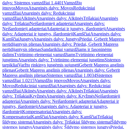
dalys: Sistemos vamzdžiai 1.4401
Vamzdžių
įmovos
Movos
Atsarginės dalys: Movos
Redukciniai
vamzdžiai
Atsarginės dalys: Redukciniai
vamzdžiai
Alkūnės
Atsarginės dalys: Alkūnės
Trišakiai
Atsarginės
dalys: Trišakiai
Neišardomieji adapteriai
Atsarginės dalys:
Neišardomieji adapteriai
Adapteriai ir jungtys, išardomieji
Atsarginės
dalys: Adapteriai ir jungtys, išardomieji
Kamščiai
Atsarginės dalys:
Kamščiai
Jungtys
Atsarginės dalys: Jungtys
Priedai, Geberit Mapress
nerūdijantysis plienas
Atsarginės dalys: Priedai, Geberit Mapress
nerūdijantysis plienas
Sandarikliai vamzdžiams ir fasoninėms
dalims
Tvirtinimo elementai vamzdžiams
Tvirtinimo elementai
jungtims
Atsarginės dalys: Tvirtinimo elementai jungtims
Sistemos
tarpikliai
Varžtų rinkinys jungėmis sujungti
Geberit Mapress anglinis
plienas
Geberit Mapress anglinis plienas
Atsarginės dalys: Geberit
Mapress anglinis plienas
Sistemos vamzdžiai 1.0034
Sistemos
vamzdžiai 1.0215
Vamzdžių įmovos
Movos
Atsarginės dalys:
Movos
Redukciniai vamzdžiai
Atsarginės dalys: Redukciniai
vamzdžiai
Alkūnės
Atsarginės dalys: Alkūnės
Trišakiai
Atsarginės
dalys: Trišakiai
Kryžmės
Atsarginės dalys: Kryžmės
Neišardomieji
adapteriai
Atsarginės dalys: Neišardomieji adapteriai
Adapteriai ir
jungtys, išardomieji
Atsarginės dalys: Adapteriai ir jungtys,
išardomieji
Kompensatoriai
Atsarginės dalys:
Kompensatoriai
Kamščiai
Atsarginės dalys: Kamščiai
Trišakiai
šildymo sistemai
Atsarginės dalys: Trišakiai šildymo sistemai
Šildymo
sistemos jungtys
Atsarginės dalys: Šildymo sistemos jungtys
Priedai,