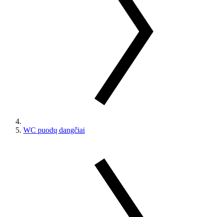
WC puodų dangčiai