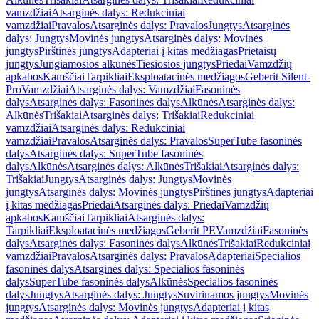
vamzdžiai
Atsarginės dalys: Redukciniai
vamzdžiai
Pravalos
Atsarginės dalys: Pravalos
Jungtys
Atsarginės
dalys: Jungtys
Movinės jungtys
Atsarginės dalys: Movinės
jungtys
Pirštinės jungtys
Adapteriai į kitas medžiagas
Prietaisų
jungtys
Jungiamosios alkūnės
Tiesiosios jungtys
Priedai
Vamzdžių
apkabos
Kamščiai
Tarpikliai
Eksploatacinės medžiagos
Geberit Silent-
Pro
Vamzdžiai
Atsarginės dalys: Vamzdžiai
Fasoninės
dalys
Atsarginės dalys: Fasoninės dalys
Alkūnės
Atsarginės dalys:
Alkūnės
Trišakiai
Atsarginės dalys: Trišakiai
Redukciniai
vamzdžiai
Atsarginės dalys: Redukciniai
vamzdžiai
Pravalos
Atsarginės dalys: Pravalos
SuperTube fasoninės
dalys
Atsarginės dalys: SuperTube fasoninės
dalys
Alkūnės
Atsarginės dalys: Alkūnės
Trišakiai
Atsarginės dalys:
Trišakiai
Jungtys
Atsarginės dalys: Jungtys
Movinės
jungtys
Atsarginės dalys: Movinės jungtys
Pirštinės jungtys
Adapteriai
į kitas medžiagas
Priedai
Atsarginės dalys: Priedai
Vamzdžių
apkabos
Kamščiai
Tarpikliai
Atsarginės dalys:
Tarpikliai
Eksploatacinės medžiagos
Geberit PE
Vamzdžiai
Fasoninės
dalys
Atsarginės dalys: Fasoninės dalys
Alkūnės
Trišakiai
Redukciniai
vamzdžiai
Pravalos
Atsarginės dalys: Pravalos
Adapteriai
Specialios
fasoninės dalys
Atsarginės dalys: Specialios fasoninės
dalys
SuperTube fasoninės dalys
Alkūnės
Specialios fasoninės
dalys
Jungtys
Atsarginės dalys: Jungtys
Suvirinamos jungtys
Movinės
jungtys
Atsarginės dalys: Movinės jungtys
Adapteriai į kitas