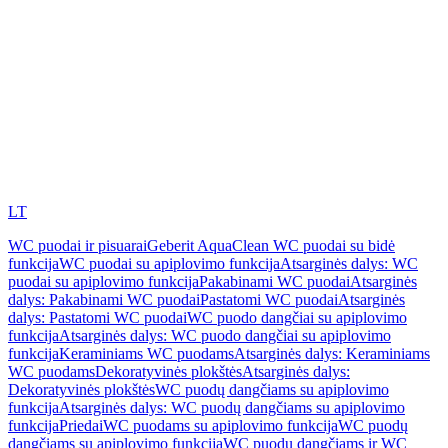
LT
WC puodai ir pisuarai
Geberit AquaClean WC puodai su bidė
funkcija
WC puodai su apiplovimo funkcija
Atsarginės dalys: WC
puodai su apiplovimo funkcija
Pakabinami WC puodai
Atsarginės
dalys: Pakabinami WC puodai
Pastatomi WC puodai
Atsarginės
dalys: Pastatomi WC puodai
WC puodo dangčiai su apiplovimo
funkcija
Atsarginės dalys: WC puodo dangčiai su apiplovimo
funkcija
Keraminiams WC puodams
Atsarginės dalys: Keraminiams
WC puodams
Dekoratyvinės plokštės
Atsarginės dalys:
Dekoratyvinės plokštės
WC puodų dangčiams su apiplovimo
funkcija
Atsarginės dalys: WC puodų dangčiams su apiplovimo
funkcija
Priedai
WC puodams su apiplovimo funkcija
WC puodų
dangčiams su apiplovimo funkcija
WC puodų dangčiams ir WC