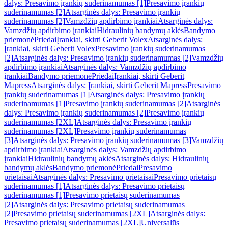
dalys: Presavimo įrankių suderinamumas [1]
Presavimo įrankių
suderinamumas [2]
Atsarginės dalys: Presavimo įrankių
suderinamumas [2]
Vamzdžių apdirbimo įrankiai
Atsarginės dalys:
Vamzdžių apdirbimo įrankiai
Hidraulinių bandymų aklės
Bandymo
priemonė
Priedai
Įrankiai, skirti Geberit Volex
Atsarginės dalys:
Įrankiai, skirti Geberit Volex
Presavimo įrankių suderinamumas
[2]
Atsarginės dalys: Presavimo įrankių suderinamumas [2]
Vamzdžių
apdirbimo įrankiai
Atsarginės dalys: Vamzdžių apdirbimo
įrankiai
Bandymo priemonė
Priedai
Įrankiai, skirti Geberit
Mapress
Atsarginės dalys: Įrankiai, skirti Geberit Mapress
Presavimo
įrankių suderinamumas [1]
Atsarginės dalys: Presavimo įrankių
suderinamumas [1]
Presavimo įrankių suderinamumas [2]
Atsarginės
dalys: Presavimo įrankių suderinamumas [2]
Presavimo įrankių
suderinamumas [2XL]
Atsarginės dalys: Presavimo įrankių
suderinamumas [2XL]
Presavimo įrankių suderinamumas
[3]
Atsarginės dalys: Presavimo įrankių suderinamumas [3]
Vamzdžių
apdirbimo įrankiai
Atsarginės dalys: Vamzdžių apdirbimo
įrankiai
Hidraulinių bandymų aklės
Atsarginės dalys: Hidraulinių
bandymų aklės
Bandymo priemonė
Priedai
Presavimo
prietaisai
Atsarginės dalys: Presavimo prietaisai
Presavimo prietaisų
suderinamumas [1]
Atsarginės dalys: Presavimo prietaisų
suderinamumas [1]
Presavimo prietaisų suderinamumas
[2]
Atsarginės dalys: Presavimo prietaisų suderinamumas
[2]
Presavimo prietaisų suderinamumas [2XL]
Atsarginės dalys:
Presavimo prietaisų suderinamumas [2XL]
Universalūs