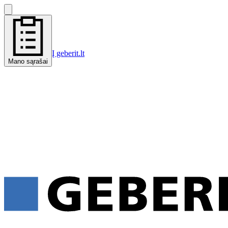
Į geberit.lt
Mano sąrašai