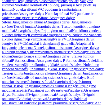
adapteriai
Dengiamosios plokštės
Integruotos pisuarų valdymo
sistemos
Nuotolinė kontrolė
WC puodų, pisuarų ir bidė prietaisų
jungtys
Nuotekų sifonai WC puodams ir sanitariniams
prietaisams
Atsarginės dalys: Nuotekų sifonai WC puodams ir
sanitariniams prietaisams
Sifonai
Atsarginės dalys:
Sifonai
Jungiamosios alkūnės
Atsarginės dalys: Jungiamosios
alkūnės
Tiesioji jungtis
Atsarginės dalys: Tiesioji jungtis
Prijungimo
moduliai
Atsarginės dalys: Prijungimo moduliai
Nuleidimo vandens
alkūnės ilginamieji vamzdžiai
Atsarginės dalys: Nuleidimo vandens
alkūnės ilginamieji vamzdžiai
Jungtys iš PVC
Atsarginės dalys:
Jungtys iš PVC
Manžetai ir dengiamieji gaubteliai
Adapteriai ir
jungiamieji elementai
Nuotekų sifonai pisuarams
Atsarginės dalys:
Nuotekų sifonai pisuarams
Pisuaro sifonai
Atsarginės dalys: Pisuaro
sifonai
Sraigės formos sifonai
Atsarginės dalys: Sraigės formos
sifonai
P-formos sifonai
Atsarginės dalys: P-formos sifonai
Nuleidimo
vandens vamzdžių ir alkūnių ilgikliai
Atsarginės dalys: Nuleidimo
vandens vamzdžių ir alkūnių ilgikliai
Tiesioji jungtis
Atsarginės dalys:
Tiesioji jungtis
Jungiamosios alkūnės
Atsarginės dalys: Jungiamosios
alkūnės
Manžetai
Bidė nuotekų sistemos
Atsarginės dalys: Bidė
nuotekų sistemos
P-formos sifonai
Atsarginės dalys: P-formos
sifonai
Tiesioji jungtis
Jungiamosios alkūnės
Dangčiai
Prijungimo
moduliai
Tarpinės
Prausimosi zona
Praustuvai
Praustuvai
Atsarginės
dalys: Praustuvai
Dvigubi praustuvai
Atsarginės dalys: Dvigubi
praustuvai
Baldiniai praustuvai
Atsarginės dalys: Baldiniai
praustuvai
Ant stalviršio pastatomi praustuvai
Atsarginės dalys: Ant