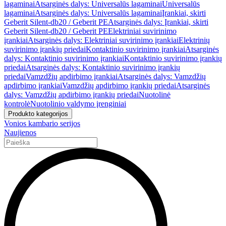
lagaminai
Atsarginės dalys: Universalūs lagaminai
Universalūs
lagaminai
Atsarginės dalys: Universalūs lagaminai
Įrankiai, skirti
Geberit Silent-db20 / Geberit PE
Atsarginės dalys: Įrankiai, skirti
Geberit Silent-db20 / Geberit PE
Elektriniai suvirinimo
įrankiai
Atsarginės dalys: Elektriniai suvirinimo įrankiai
Elektrinių
suvirinimo įrankių priedai
Kontaktinio suvirinimo įrankiai
Atsarginės
dalys: Kontaktinio suvirinimo įrankiai
Kontaktinio suvirinimo įrankių
priedai
Atsarginės dalys: Kontaktinio suvirinimo įrankių
priedai
Vamzdžių apdirbimo įrankiai
Atsarginės dalys: Vamzdžių
apdirbimo įrankiai
Vamzdžių apdirbimo įrankių priedai
Atsarginės
dalys: Vamzdžių apdirbimo įrankių priedai
Nuotolinė
kontrolė
Nuotolinio valdymo įrenginiai
Produkto kategorijos
Vonios kambario serijos
Naujienos