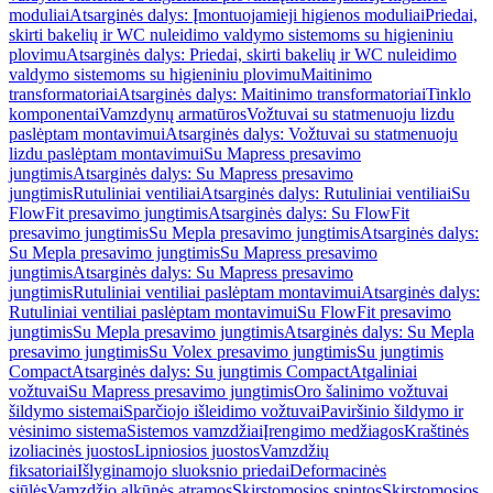
moduliai
Atsarginės dalys: Įmontuojamieji higienos moduliai
Priedai,
skirti bakelių ir WC nuleidimo valdymo sistemoms su higieniniu
plovimu
Atsarginės dalys: Priedai, skirti bakelių ir WC nuleidimo
valdymo sistemoms su higieniniu plovimu
Maitinimo
transformatoriai
Atsarginės dalys: Maitinimo transformatoriai
Tinklo
komponentai
Vamzdynų armatūros
Vožtuvai su statmenuoju lizdu
paslėptam montavimui
Atsarginės dalys: Vožtuvai su statmenuoju
lizdu paslėptam montavimui
Su Mapress presavimo
jungtimis
Atsarginės dalys: Su Mapress presavimo
jungtimis
Rutuliniai ventiliai
Atsarginės dalys: Rutuliniai ventiliai
Su
FlowFit presavimo jungtimis
Atsarginės dalys: Su FlowFit
presavimo jungtimis
Su Mepla presavimo jungtimis
Atsarginės dalys:
Su Mepla presavimo jungtimis
Su Mapress presavimo
jungtimis
Atsarginės dalys: Su Mapress presavimo
jungtimis
Rutuliniai ventiliai paslėptam montavimui
Atsarginės dalys:
Rutuliniai ventiliai paslėptam montavimui
Su FlowFit presavimo
jungtimis
Su Mepla presavimo jungtimis
Atsarginės dalys: Su Mepla
presavimo jungtimis
Su Volex presavimo jungtimis
Su jungtimis
Compact
Atsarginės dalys: Su jungtimis Compact
Atgaliniai
vožtuvai
Su Mapress presavimo jungtimis
Oro šalinimo vožtuvai
šildymo sistemai
Sparčiojo išleidimo vožtuvai
Paviršinio šildymo ir
vėsinimo sistema
Sistemos vamzdžiai
Įrengimo medžiagos
Kraštinės
izoliacinės juostos
Lipniosios juostos
Vamzdžių
fiksatoriai
Išlyginamojo sluoksnio priedai
Deformacinės
siūlės
Vamzdžio alkūnės atramos
Skirstomosios spintos
Skirstomosios