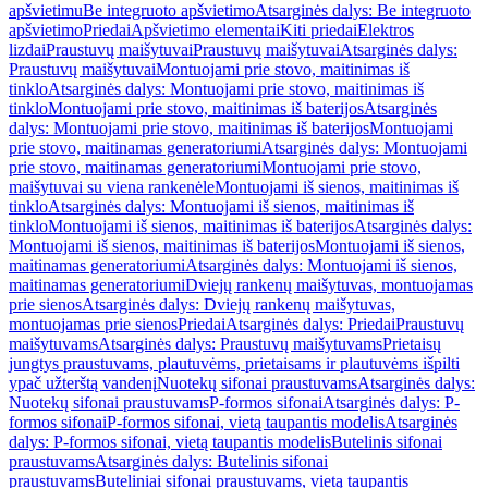
apšvietimu
Be integruoto apšvietimo
Atsarginės dalys: Be integruoto
apšvietimo
Priedai
Apšvietimo elementai
Kiti priedai
Elektros
lizdai
Praustuvų maišytuvai
Praustuvų maišytuvai
Atsarginės dalys:
Praustuvų maišytuvai
Montuojami prie stovo, maitinimas iš
tinklo
Atsarginės dalys: Montuojami prie stovo, maitinimas iš
tinklo
Montuojami prie stovo, maitinimas iš baterijos
Atsarginės
dalys: Montuojami prie stovo, maitinimas iš baterijos
Montuojami
prie stovo, maitinamas generatoriumi
Atsarginės dalys: Montuojami
prie stovo, maitinamas generatoriumi
Montuojami prie stovo,
maišytuvai su viena rankenėle
Montuojami iš sienos, maitinimas iš
tinklo
Atsarginės dalys: Montuojami iš sienos, maitinimas iš
tinklo
Montuojami iš sienos, maitinimas iš baterijos
Atsarginės dalys:
Montuojami iš sienos, maitinimas iš baterijos
Montuojami iš sienos,
maitinamas generatoriumi
Atsarginės dalys: Montuojami iš sienos,
maitinamas generatoriumi
Dviejų rankenų maišytuvas, montuojamas
prie sienos
Atsarginės dalys: Dviejų rankenų maišytuvas,
montuojamas prie sienos
Priedai
Atsarginės dalys: Priedai
Praustuvų
maišytuvams
Atsarginės dalys: Praustuvų maišytuvams
Prietaisų
jungtys praustuvams, plautuvėms, prietaisams ir plautuvėms išpilti
ypač užterštą vandenį
Nuotekų sifonai praustuvams
Atsarginės dalys:
Nuotekų sifonai praustuvams
P-formos sifonai
Atsarginės dalys: P-
formos sifonai
P-formos sifonai, vietą taupantis modelis
Atsarginės
dalys: P-formos sifonai, vietą taupantis modelis
Butelinis sifonai
praustuvams
Atsarginės dalys: Butelinis sifonai
praustuvams
Buteliniai sifonai praustuvams, vietą taupantis