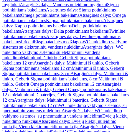
mygtukai
Atsarginės dalys: Vandens nuleidimo mygtukai
Sigma
potinkiniams bakeliams
Atsarginės dalys: Sigma potinkiniams
bakeliams
Omega potinkiniams bakeliams
Atsarginės dalys: Omega
potinkiniams bakeliams
Kappa potinkiniams bakeliams
Atsarginės
dalys: Kappa potinkiniams bakeliams
Delta potinkiniams
bakeliams
Atsarginės dalys: Delta potinkiniams bakeliams
Twinline
potinkiniams bakeliams
Atsarginės dalys: Twinline potinkiniams
bakeliams
Priedai
Eksploatacinės medžiagos
WC nuleidimo valdymo
sistemos su elektroniniu vandens nuleidimu
Atsarginės dalys: WC
nuleidimo valdymo sistemos su elektroniniu vandens
nuleidimu
Maitinimui iš tinklo, Geberit Sigma potinkiniams
bakeliams 12 cm
Atsarginės dalys: Maitinimui iš tinklo, Geberit
Sigma potinkiniams bakeliams 12 cm
Maitinimui iš tinklo, Geberit
Sigma potinkiniams bakeliams, 8 cm
Atsarginės dalys: Maitinimui iš
tinklo, Geberit Sigma potinkiniams bakeliams, 8 cm
Maitinimui iš
tinklo, Geberit Omega potinkiniams bakeliams 12 cm
Atsarginės
dalys: Maitinimui iš tinklo, Geberit Omega potinkiniams bakeliams
12 cm
Maitinimui iš baterijos, Geberit Sigma potinkiniams bakeliams
12 cm
Atsarginės dalys: Maitinimui iš baterijos, Geberit Sigma
potinkiniams bakeliams 12 cm
WC nuleidimo valdymo sistemos, su
pneumatiniu vandens nuleidimu
Atsarginės dalys: WC nuleidimo
valdymo sistemos, su pneumatiniu vandens nuleidimu
Dviejų kiekių
nuleidimo funkcijai
Atsarginės dalys: Dviejų kiekių nuleidimo
funkcijai
Vieno kiekio nuleidimo funkcijai
Atsarginės dalys: Vieno
kiekio nuleidimo funkcijai
Priedai WC nuleidimo valdymo