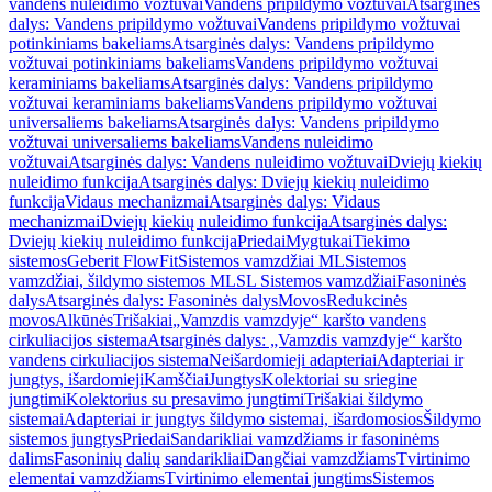
vandens nuleidimo vožtuvai
Vandens pripildymo vožtuvai
Atsarginės
dalys: Vandens pripildymo vožtuvai
Vandens pripildymo vožtuvai
potinkiniams bakeliams
Atsarginės dalys: Vandens pripildymo
vožtuvai potinkiniams bakeliams
Vandens pripildymo vožtuvai
keraminiams bakeliams
Atsarginės dalys: Vandens pripildymo
vožtuvai keraminiams bakeliams
Vandens pripildymo vožtuvai
universaliems bakeliams
Atsarginės dalys: Vandens pripildymo
vožtuvai universaliems bakeliams
Vandens nuleidimo
vožtuvai
Atsarginės dalys: Vandens nuleidimo vožtuvai
Dviejų kiekių
nuleidimo funkcija
Atsarginės dalys: Dviejų kiekių nuleidimo
funkcija
Vidaus mechanizmai
Atsarginės dalys: Vidaus
mechanizmai
Dviejų kiekių nuleidimo funkcija
Atsarginės dalys:
Dviejų kiekių nuleidimo funkcija
Priedai
Mygtukai
Tiekimo
sistemos
Geberit FlowFit
Sistemos vamzdžiai ML
Sistemos
vamzdžiai, šildymo sistemos ML
SL Sistemos vamzdžiai
Fasoninės
dalys
Atsarginės dalys: Fasoninės dalys
Movos
Redukcinės
movos
Alkūnės
Trišakiai
„Vamzdis vamzdyje“ karšto vandens
cirkuliacijos sistema
Atsarginės dalys: „Vamzdis vamzdyje“ karšto
vandens cirkuliacijos sistema
Neišardomieji adapteriai
Adapteriai ir
jungtys, išardomieji
Kamščiai
Jungtys
Kolektoriai su sriegine
jungtimi
Kolektorius su presavimo jungtimi
Trišakiai šildymo
sistemai
Adapteriai ir jungtys šildymo sistemai, išardomosios
Šildymo
sistemos jungtys
Priedai
Sandarikliai vamzdžiams ir fasoninėms
dalims
Fasoninių dalių sandarikliai
Dangčiai vamzdžiams
Tvirtinimo
elementai vamzdžiams
Tvirtinimo elementai jungtims
Sistemos