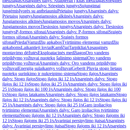
medžiagas
Atsarginės dalys: Adapteriai į kitas medžiagas
Srieginės
jungtys
Atsarginės dalys: Srieginės jungtys
Sujungimai
jungėmis
Įvorės su antbriauniu
Prietaisų jungtys
Atsarginės dalys:
Prietaisų jungtys
Jungiamosios alkūnės
Atsarginės dalys:
Jungiamosios alkūnės
Jungiamosios movos
Atsarginės dalys:
Jungiamosios movos
Tiesiosios jungtys
Atsarginės dalys: Tiesiosios
jungtys
P-formos sifonai
Atsarginės dalys: P-formos sifonai
Sraigės
formos sifonai
Atsarginės dalys: Sraigės formos
sifonai
Priedai
Vamzdžių apkabos
Tvirtinimo elementai vamzdžių
apkaboms
Laikantieji loviai
Kamščiai
Tarpikliai
Apsauginės
montavimo dėžutės
Eksploatacinės medžiagos
Oro vandens
pripildymo vožtuvai nuotekų šalinimo sistemai
Oro vandens
pripildymo vožtuvai
Atsarginės dalys: Oro vandens pripildymo
vožtuvai
Energiją sulaikantys vožtuvai
Geberit Pluvia stogo lietaus
nuotekų surinkimo ir nukreipimo sistema
Stogo įlajos
Atsarginės
dalys: Stogo įlajos
Stogo įlajos iki 12 l/s
Atsarginės dalys: Stogo
įlajos iki 12 l/s
Stogo įlajos iki 25 l/s
Atsarginės dalys: Stogo įlajos iki
25 l/s
Stogo įlajos iki 100 l/s
Atsarginės dalys: Stogo įlajos iki 100
l/s
Stogo įlajos latakams
Atsarginės dalys: Stogo įlajos latakams
Stogo
įlajos iki 12 l/s
Atsarginės dalys: Stogo įlajos iki 12 l/s
Stogo įlajos iki
25 l/s
Atsarginės dalys: Stogo įlajos iki 25 l/s
Garo izoliacijos
tvirtinimo elementai
Atsarginės dalys: Garo izoliacijos tvirtinimo
elementai
Stogo įlajoms iki 12 l/s
Atsarginės dalys: Stogo įlajoms iki
12 l/s
Stogo įlajoms iki 25 l/s
Avariniai persipylimo įtaisai
Atsarginės
dalys: Avariniai persipylimo įtaisai
Stogo įlajoms iki 12 l/s
Atsarginės