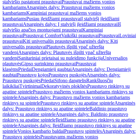
stalviršio pastatomi praustuvai
Praustuvai mažiems vonios
kambariams
Atsarginės dalys: Praustuvai mažiems vonios
kambariams
Kampiniai praustuvai mažiems vonios
kambariams
Pusiau įleidžiami praustuvai
Į stalviršį įleidžiami
praustuvai
Atsarginės dalys: Į stalviršį įleidžiami praustuvai
Iš
stalviršio apačios montuojami praustuvai
Kampiniai
praustuvai
Praustuvai Comfort
Vaikiški praustuvai
Praustuvai
Loviniai
praustuvai
Kiti universalūs praustuvai
Atsarginės dalys: Kiti
universalūs praustuvai
Plautuvės išpilti ypač užterštą
vandenį
Atsarginės dalys: Plautuvės išpilti ypač užterštą
vandenį
Sanitariniai prietaisai su nuleidimo funkcija
Universalios
plautuvės
Gipso surinkimo praustuvai
Praustuvai
klasėms
Priedai
Dengiamieji gaubtai
Atsarginės dalys: Dengiamieji
gaubtai
Praustuvų kojos
Praustuvų puskojės
Atsarginės dalys:
Praustuvų puskojės
Priedai
Sifono dangtelis
Rankšluosčių
laikikliai
Tvirtinimai
Dekoratyvinės plokštės
Praustuvo rinkinys su
apatine spintele
Praustuvo mažiems vonios kambariams rinkinys su
spintele
Atsarginės dalys: Praustuvo mažiems vonios kambariams
rinkinys su spintele
Praustuvo rinkinys su apatine spintele
Atsarginės
dalys: Praustuvo rinkinys su apatine spintele
Baldinio praustuvo
rinkinys su apatine spintele
Atsarginės dalys: Baldinio praustuvo
rinkinys su apatine spintele
Įleidžiamo praustuvo rinkinys su apatine
spintele
Atsarginės dalys: Įleidžiamo praustuvo rinkinys su apatine
spintele
Vonios kambario baldai
Praustuvų spintelės
Atsarginės dalys:
Praustuvų spintelės
Praustuvams mažiems vonios