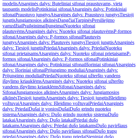
modelis
Atsarginės dalys: Buteliniai sifonai praustuvams, vietą
taupantis modelis
Potinkiniai sifonai
Atsarginės dalys: Potinkiniai
sifonai
Praustuvo jungtys
Atsarginės dalys: Praustuvo jungtys
Tiesioji
jungtis
Jungiamosios alkūnės
Dangčiai
Tarpinės
Persiliejimo
vamzdžiai
Prailginimai
Įjungimai
Nuotekų sifonai
plautuvėms
Atsarginės dalys: Nuotekų sifonai plautuvėms
P-formos
sifonai
Atsarginės dalys: P-formos sifonai
Plautuvės
jungtys
Atsarginės dalys: Plautuvės jungtys
Tiesioji jungtis
Atsarginės
dalys: Tiesioji jungtis
Priedai
Atsarginės dalys: Priedai
Nuotekų
sifonai prietaisams
Atsarginės dalys: Nuotekų sifonai prietaisams
P-
formos sifonai
Atsarginės dalys: P-formos sifonai
Potinkiniai
sifonai
Atsarginės dalys: Potinkiniai sifonai
Išoriniai sifonai
Atsarginės
dalys: Išoriniai sifonai
Prijungimo moduliai
Atsarginės dalys:
Prijungimo moduliai
Priedai
Nuotekų sifonai užteršto vandens
išpylimo kriauklėms
Atsarginės dalys: Nuotekų sifonai užteršto
vandens išpylimo kriauklėms
Sifonai
Atsarginės dalys:
Sifonai
Jungiamosios alkūnės
Atsarginės dalys: Jungiamosios
alkūnės
Tiesioji jungtis
Atsarginės dalys: Tiesioji jungtis
Išleidimo
vožtuvai
Atsarginės dalys: Išleidimo vožtuvai
Priedai
Atsarginės
dalys: Priedai
Dušai ir vonios
Dušai
Dušo grindų nuotekų
sistema
Atsarginės dalys: Dušo grindų nuotekų sistema
Dušo
latakai
Atsarginės dalys: Dušo latakai
Priedai dušo
latakams
Atsarginės dalys: Priedai dušo latakams
Dušo paviršiaus
sifonai
Atsarginės dalys: Dušo paviršiaus sifonai
Dušo trapų
priedai
Atsarginės dalys: Dušo trapų priedai
Sieniniai dušo