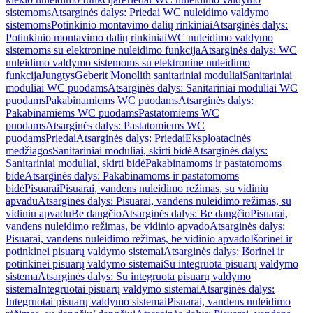
sistemoms
Atsarginės dalys: Priedai WC nuleidimo valdymo
sistemoms
Potinkinio montavimo dalių rinkiniai
Atsarginės dalys:
Potinkinio montavimo dalių rinkiniai
WC nuleidimo valdymo
sistemoms su elektronine nuleidimo funkcija
Atsarginės dalys: WC
nuleidimo valdymo sistemoms su elektronine nuleidimo
funkcija
Jungtys
Geberit Monolith sanitariniai moduliai
Sanitariniai
moduliai WC puodams
Atsarginės dalys: Sanitariniai moduliai WC
puodams
Pakabinamiems WC puodams
Atsarginės dalys:
Pakabinamiems WC puodams
Pastatomiems WC
puodams
Atsarginės dalys: Pastatomiems WC
puodams
Priedai
Atsarginės dalys: Priedai
Eksploatacinės
medžiagos
Sanitariniai moduliai, skirti bidė
Atsarginės dalys:
Sanitariniai moduliai, skirti bidė
Pakabinamoms ir pastatomoms
bidė
Atsarginės dalys: Pakabinamoms ir pastatomoms
bidė
Pisuarai
Pisuarai, vandens nuleidimo režimas, su vidiniu
apvadu
Atsarginės dalys: Pisuarai, vandens nuleidimo režimas, su
vidiniu apvadu
Be dangčio
Atsarginės dalys: Be dangčio
Pisuarai,
vandens nuleidimo režimas, be vidinio apvado
Atsarginės dalys:
Pisuarai, vandens nuleidimo režimas, be vidinio apvado
Išorinei ir
potinkinei pisuarų valdymo sistemai
Atsarginės dalys: Išorinei ir
potinkinei pisuarų valdymo sistemai
Su integruota pisuarų valdymo
sistema
Atsarginės dalys: Su integruota pisuarų valdymo
sistema
Integruotai pisuarų valdymo sistemai
Atsarginės dalys:
Integruotai pisuarų valdymo sistemai
Pisuarai, vandens nuleidimo