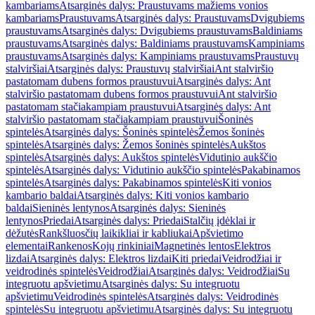
kambariams
Atsarginės dalys: Praustuvams mažiems vonios
kambariams
Praustuvams
Atsarginės dalys: Praustuvams
Dvigubiems
praustuvams
Atsarginės dalys: Dvigubiems praustuvams
Baldiniams
praustuvams
Atsarginės dalys: Baldiniams praustuvams
Kampiniams
praustuvams
Atsarginės dalys: Kampiniams praustuvams
Praustuvų
stalviršiai
Atsarginės dalys: Praustuvų stalviršiai
Ant stalviršio
pastatomam dubens formos praustuvui
Atsarginės dalys: Ant
stalviršio pastatomam dubens formos praustuvui
Ant stalviršio
pastatomam stačiakampiam praustuvui
Atsarginės dalys: Ant
stalviršio pastatomam stačiakampiam praustuvui
Šoninės
spintelės
Atsarginės dalys: Šoninės spintelės
Žemos šoninės
spintelės
Atsarginės dalys: Žemos šoninės spintelės
Aukštos
spintelės
Atsarginės dalys: Aukštos spintelės
Vidutinio aukščio
spintelės
Atsarginės dalys: Vidutinio aukščio spintelės
Pakabinamos
spintelės
Atsarginės dalys: Pakabinamos spintelės
Kiti vonios
kambario baldai
Atsarginės dalys: Kiti vonios kambario
baldai
Sieninės lentynos
Atsarginės dalys: Sieninės
lentynos
Priedai
Atsarginės dalys: Priedai
Stalčių įdėklai ir
dėžutės
Rankšluosčių laikikliai ir kabliukai
Apšvietimo
elementai
Rankenos
Kojų rinkiniai
Magnetinės lentos
Elektros
lizdai
Atsarginės dalys: Elektros lizdai
Kiti priedai
Veidrodžiai ir
veidrodinės spintelės
Veidrodžiai
Atsarginės dalys: Veidrodžiai
Su
integruotu apšvietimu
Atsarginės dalys: Su integruotu
apšvietimu
Veidrodinės spintelės
Atsarginės dalys: Veidrodinės
spintelės
Su integruotu apšvietimu
Atsarginės dalys: Su integruotu