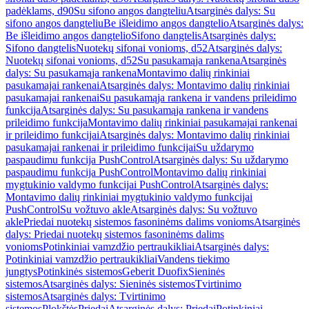
padėklams, d90
Su sifono angos dangteliu
Atsarginės dalys: Su
sifono angos dangteliu
Be išleidimo angos dangtelio
Atsarginės dalys:
Be išleidimo angos dangtelio
Sifono dangtelis
Atsarginės dalys:
Sifono dangtelis
Nuotekų sifonai vonioms, d52
Atsarginės dalys:
Nuotekų sifonai vonioms, d52
Su pasukamąja rankena
Atsarginės
dalys: Su pasukamąja rankena
Montavimo dalių rinkiniai
pasukamajai rankenai
Atsarginės dalys: Montavimo dalių rinkiniai
pasukamajai rankenai
Su pasukamąja rankena ir vandens prileidimo
funkcija
Atsarginės dalys: Su pasukamąja rankena ir vandens
prileidimo funkcija
Montavimo dalių rinkiniai pasukamajai rankenai
ir prileidimo funkcijai
Atsarginės dalys: Montavimo dalių rinkiniai
pasukamajai rankenai ir prileidimo funkcijai
Su uždarymo
paspaudimu funkcija PushControl
Atsarginės dalys: Su uždarymo
paspaudimu funkcija PushControl
Montavimo dalių rinkiniai
mygtukinio valdymo funkcijai PushControl
Atsarginės dalys:
Montavimo dalių rinkiniai mygtukinio valdymo funkcijai
PushControl
Su vožtuvo akle
Atsarginės dalys: Su vožtuvo
akle
Priedai nuotekų sistemos fasoninėms dalims vonioms
Atsarginės
dalys: Priedai nuotekų sistemos fasoninėms dalims
vonioms
Potinkiniai vamzdžio pertraukikliai
Atsarginės dalys:
Potinkiniai vamzdžio pertraukikliai
Vandens tiekimo
jungtys
Potinkinės sistemos
Geberit Duofix
Sieninės
sistemos
Atsarginės dalys: Sieninės sistemos
Tvirtinimo
sistemos
Atsarginės dalys: Tvirtinimo
sistemos
Plokštės
Priedai
Atsarginės dalys: Priedai
Potinkiniai