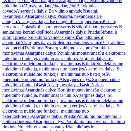
rėžimas, su dangčiu/ dangčiui
Atsarginės dalys: Pisuarai, vandens
nuleidimo rėžimas, su dangčiu/ dangčiui
Be vidinio
apvado
Atsarginės dalys: Be vidinio apvado
Pisuarai,
bevandeniai
Atsarginės dalys: Pisuarai, bevandeniai
Be
dangčio
Atsarginės dalys: Be dangčio
Pisuarų pertvaros
Pisuarų
pertvaros iš plastiko
Pisuarų pertvaros iš stiklo
Pisuarų pertvaros iš
sanitarinės keramikos
Priedai
Atsarginės dalys: Priedai
Sifonai ir
sifonų priedai
Nuleidimo vandens vamzdžiai, alkūnės ir
adapteriai
Atsarginės dalys: Nuleidimo vandens vamzdžiai, alkūnės
ir adapteriai
Tvirtinimai
Pisuarų valdymo sistemos
Potinkinis
montavimas
Atsarginės dalys: Potinkinis montavimas
Su elektronine
nuleidimo funkcija, maitinimas iš tinklo
Atsarginės dalys: Su
elektronine nuleidimo funkcija, maitinimas iš tinklo
Su elektronine
nuleidimo funkcija, maitinimas nuo baterijos
Atsarginės dalys: Su
elektronine nuleidimo funkcija, maitinimas nuo baterijos
Su
pneumatine nuleidimo funkcija
Atsarginės dalys: Su pneumatine
nuleidimo funkcija
Basic
Atsarginės dalys: Basic
Išorinis
montavimas
Atsarginės dalys: Išorinis montavimas
Su elektronine
nuleidimo funkcija, maitinimas iš tinklo
Atsarginės dalys: Su
elektronine nuleidimo funkcija, maitinimas iš tinklo
Su elektronine
nuleidimo funkcija, maitinimas nuo baterijos
Atsarginės dalys: Su
elektronine nuleidimo funkcija, maitinimas nuo
baterijos
Priedai
Atsarginės dalys: Priedai
Potinkinio montavimo ir
keitimo rinkiniai
Atsarginės dalys: Potinkinio montavimo ir keitimo
rinkiniai
Nuleidimo vandens vamzdžiai, alkūnės ir