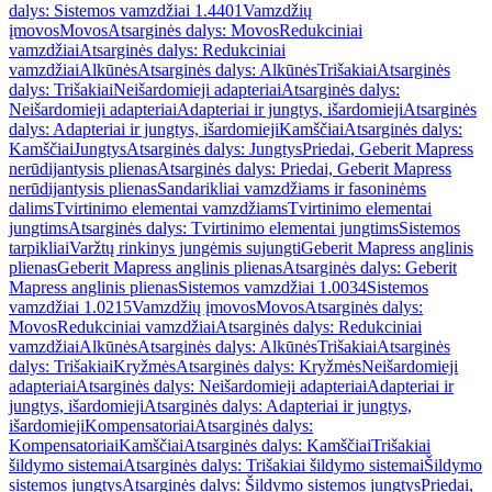
dalys: Sistemos vamzdžiai 1.4401
Vamzdžių
įmovos
Movos
Atsarginės dalys: Movos
Redukciniai
vamzdžiai
Atsarginės dalys: Redukciniai
vamzdžiai
Alkūnės
Atsarginės dalys: Alkūnės
Trišakiai
Atsarginės
dalys: Trišakiai
Neišardomieji adapteriai
Atsarginės dalys:
Neišardomieji adapteriai
Adapteriai ir jungtys, išardomieji
Atsarginės
dalys: Adapteriai ir jungtys, išardomieji
Kamščiai
Atsarginės dalys:
Kamščiai
Jungtys
Atsarginės dalys: Jungtys
Priedai, Geberit Mapress
nerūdijantysis plienas
Atsarginės dalys: Priedai, Geberit Mapress
nerūdijantysis plienas
Sandarikliai vamzdžiams ir fasoninėms
dalims
Tvirtinimo elementai vamzdžiams
Tvirtinimo elementai
jungtims
Atsarginės dalys: Tvirtinimo elementai jungtims
Sistemos
tarpikliai
Varžtų rinkinys jungėmis sujungti
Geberit Mapress anglinis
plienas
Geberit Mapress anglinis plienas
Atsarginės dalys: Geberit
Mapress anglinis plienas
Sistemos vamzdžiai 1.0034
Sistemos
vamzdžiai 1.0215
Vamzdžių įmovos
Movos
Atsarginės dalys:
Movos
Redukciniai vamzdžiai
Atsarginės dalys: Redukciniai
vamzdžiai
Alkūnės
Atsarginės dalys: Alkūnės
Trišakiai
Atsarginės
dalys: Trišakiai
Kryžmės
Atsarginės dalys: Kryžmės
Neišardomieji
adapteriai
Atsarginės dalys: Neišardomieji adapteriai
Adapteriai ir
jungtys, išardomieji
Atsarginės dalys: Adapteriai ir jungtys,
išardomieji
Kompensatoriai
Atsarginės dalys:
Kompensatoriai
Kamščiai
Atsarginės dalys: Kamščiai
Trišakiai
šildymo sistemai
Atsarginės dalys: Trišakiai šildymo sistemai
Šildymo
sistemos jungtys
Atsarginės dalys: Šildymo sistemos jungtys
Priedai,