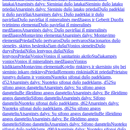
latakai
Atsarginės dalys: Sieniniai dušo latakai
Sieninių dušo latakų
priedai
Atsarginės dalys: Sieninių dušo latakų priedai
Dušo padėklai
ir dušo paviršiai
Atsarginės dalys: Dušo padėklai ir dušo
paviršiai
Dušo paviršiai iš mineralinės medžiagos ir Geberit Duofix
tvirtinimo elementai
Dušo paviršiai iš mineralinės
medžiagos
Atsarginės dalys: Dušo paviršiai iš mineralinės
medžiagos
Montavimo elementai
Atsarginės dalys: Montavimo
elementai
Priedai
Dušo pertvaros
Dušo pertvaros
Stacionarios dušo
sienelės, skirtos beslenksčiam dušui
Vonios sienelės
Dušo
durys
Priedai
Nišos lentynos dušui
Nišos
lentynos
Priedai
Vonios
Vonios iš sanitarinio akrilo
Stačiakampės
vonios
Vonios iš mineralinės medžiagos
Vonios
kūdikiams
Montavimo elementai
Kojelių rinkinys ir skersinių sijų bei
sieninio inkaro rinkinys
Priedai
Remonto rinkiniai
Kiti priedai
Prietaisų
jungtys dušams ir vonioms
Nuotekų sifonai dušo padėklams,
d52
Atsarginės dalys: Nuotekų sifonai dušo padėklams, d52
Su
sifono angos dangteliu
Atsarginės dalys: Su sifono angos
dangteliu
Be išleidimo angos dangtelio
Atsarginės dalys: Be išleidimo
angos dangtelio
Sifono dangtelis
Atsarginės dalys: Sifono
dangtelis
Nuotekų sifonai dušo padėklams, d62
Atsarginės dalys:
Nuotekų sifonai dušo padėklams, d62
Su sifono angos
dangteliu
Atsarginės dalys: Su sifono angos dangteliu
Be išleidimo
angos dangtelio
Atsarginės dalys: Be išleidimo angos
dangtelio
Sifono dangtelis
Atsarginės dalys: Sifono dangtelis
Nuotekų
sifonai dušo padėklams, d90
Atsarginės dalys: Nuotekų sifonai dušo