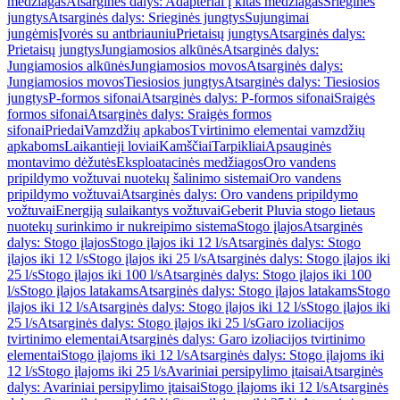
medžiagas
Atsarginės dalys: Adapteriai į kitas medžiagas
Srieginės
jungtys
Atsarginės dalys: Srieginės jungtys
Sujungimai
jungėmis
Įvorės su antbriauniu
Prietaisų jungtys
Atsarginės dalys:
Prietaisų jungtys
Jungiamosios alkūnės
Atsarginės dalys:
Jungiamosios alkūnės
Jungiamosios movos
Atsarginės dalys:
Jungiamosios movos
Tiesiosios jungtys
Atsarginės dalys: Tiesiosios
jungtys
P-formos sifonai
Atsarginės dalys: P-formos sifonai
Sraigės
formos sifonai
Atsarginės dalys: Sraigės formos
sifonai
Priedai
Vamzdžių apkabos
Tvirtinimo elementai vamzdžių
apkaboms
Laikantieji loviai
Kamščiai
Tarpikliai
Apsauginės
montavimo dėžutės
Eksploatacinės medžiagos
Oro vandens
pripildymo vožtuvai nuotekų šalinimo sistemai
Oro vandens
pripildymo vožtuvai
Atsarginės dalys: Oro vandens pripildymo
vožtuvai
Energiją sulaikantys vožtuvai
Geberit Pluvia stogo lietaus
nuotekų surinkimo ir nukreipimo sistema
Stogo įlajos
Atsarginės
dalys: Stogo įlajos
Stogo įlajos iki 12 l/s
Atsarginės dalys: Stogo
įlajos iki 12 l/s
Stogo įlajos iki 25 l/s
Atsarginės dalys: Stogo įlajos iki
25 l/s
Stogo įlajos iki 100 l/s
Atsarginės dalys: Stogo įlajos iki 100
l/s
Stogo įlajos latakams
Atsarginės dalys: Stogo įlajos latakams
Stogo
įlajos iki 12 l/s
Atsarginės dalys: Stogo įlajos iki 12 l/s
Stogo įlajos iki
25 l/s
Atsarginės dalys: Stogo įlajos iki 25 l/s
Garo izoliacijos
tvirtinimo elementai
Atsarginės dalys: Garo izoliacijos tvirtinimo
elementai
Stogo įlajoms iki 12 l/s
Atsarginės dalys: Stogo įlajoms iki
12 l/s
Stogo įlajoms iki 25 l/s
Avariniai persipylimo įtaisai
Atsarginės
dalys: Avariniai persipylimo įtaisai
Stogo įlajoms iki 12 l/s
Atsarginės