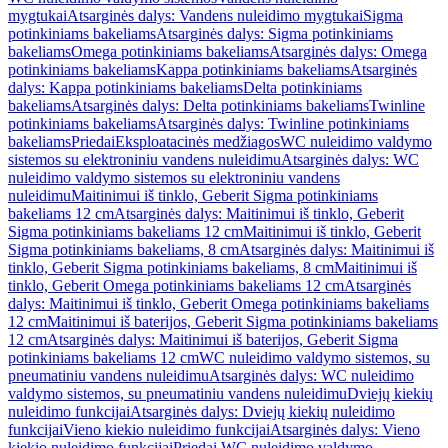
mygtukai
Atsarginės dalys: Vandens nuleidimo mygtukai
Sigma
potinkiniams bakeliams
Atsarginės dalys: Sigma potinkiniams
bakeliams
Omega potinkiniams bakeliams
Atsarginės dalys: Omega
potinkiniams bakeliams
Kappa potinkiniams bakeliams
Atsarginės
dalys: Kappa potinkiniams bakeliams
Delta potinkiniams
bakeliams
Atsarginės dalys: Delta potinkiniams bakeliams
Twinline
potinkiniams bakeliams
Atsarginės dalys: Twinline potinkiniams
bakeliams
Priedai
Eksploatacinės medžiagos
WC nuleidimo valdymo
sistemos su elektroniniu vandens nuleidimu
Atsarginės dalys: WC
nuleidimo valdymo sistemos su elektroniniu vandens
nuleidimu
Maitinimui iš tinklo, Geberit Sigma potinkiniams
bakeliams 12 cm
Atsarginės dalys: Maitinimui iš tinklo, Geberit
Sigma potinkiniams bakeliams 12 cm
Maitinimui iš tinklo, Geberit
Sigma potinkiniams bakeliams, 8 cm
Atsarginės dalys: Maitinimui iš
tinklo, Geberit Sigma potinkiniams bakeliams, 8 cm
Maitinimui iš
tinklo, Geberit Omega potinkiniams bakeliams 12 cm
Atsarginės
dalys: Maitinimui iš tinklo, Geberit Omega potinkiniams bakeliams
12 cm
Maitinimui iš baterijos, Geberit Sigma potinkiniams bakeliams
12 cm
Atsarginės dalys: Maitinimui iš baterijos, Geberit Sigma
potinkiniams bakeliams 12 cm
WC nuleidimo valdymo sistemos, su
pneumatiniu vandens nuleidimu
Atsarginės dalys: WC nuleidimo
valdymo sistemos, su pneumatiniu vandens nuleidimu
Dviejų kiekių
nuleidimo funkcijai
Atsarginės dalys: Dviejų kiekių nuleidimo
funkcijai
Vieno kiekio nuleidimo funkcijai
Atsarginės dalys: Vieno
kiekio nuleidimo funkcijai
Priedai WC nuleidimo valdymo