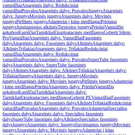
vamzdžiai
Atsarginės dalys: Redukciniai
vamzdžiai
Pravalos
Atsarginės dalys: Pravalos
Jungtys
Atsarginės
dalys: Jungtys
Movinės jungtys
Atsarginės dalys: Movinės
jungtys
Pirštinės jungtys
Adapteriai į kitas medžiagas
Prietaisų
jungtys
Jungiamosios alkūnės
Tiesiosios jungtys
Priedai
Vamzdžių
apkabos
Kamščiai
Tarpikliai
Eksploatacinės medžiagos
Geberit Silent-
Pro
Vamzdžiai
Atsarginės dalys: Vamzdžiai
Fasoninės
dalys
Atsarginės dalys: Fasoninės dalys
Alkūnės
Atsarginės dalys:
Alkūnės
Trišakiai
Atsarginės dalys: Trišakiai
Redukciniai
vamzdžiai
Atsarginės dalys: Redukciniai
vamzdžiai
Pravalos
Atsarginės dalys: Pravalos
SuperTube fasoninės
dalys
Atsarginės dalys: SuperTube fasoninės
dalys
Alkūnės
Atsarginės dalys: Alkūnės
Trišakiai
Atsarginės dalys:
Trišakiai
Jungtys
Atsarginės dalys: Jungtys
Movinės
jungtys
Atsarginės dalys: Movinės jungtys
Pirštinės jungtys
Adapteriai
į kitas medžiagas
Priedai
Atsarginės dalys: Priedai
Vamzdžių
apkabos
Kamščiai
Tarpikliai
Atsarginės dalys:
Tarpikliai
Eksploatacinės medžiagos
Geberit PE
Vamzdžiai
Fasoninės
dalys
Atsarginės dalys: Fasoninės dalys
Alkūnės
Trišakiai
Redukciniai
vamzdžiai
Pravalos
Atsarginės dalys: Pravalos
Adapteriai
Specialios
fasoninės dalys
Atsarginės dalys: Specialios fasoninės
dalys
SuperTube fasoninės dalys
Alkūnės
Specialios fasoninės
dalys
Jungtys
Atsarginės dalys: Jungtys
Suvirinamos jungtys
Movinės
jungtys
Atsarginės dalys: Movinės jungtys
Adapteriai į kitas