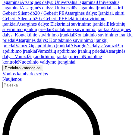
lagaminai
Atsarginės dalys: Universalūs lagaminai
Universalūs
lagaminai
Atsarginės dalys: Universalūs lagaminai
Įrankiai, skirti
Geberit Silent-db20 / Geberit PE
Atsarginės dalys: Įrankiai, skirti
Geberit Silent-db20 / Geberit PE
Elektriniai suvirinimo
įrankiai
Atsarginės dalys: Elektriniai suvirinimo įrankiai
Elektrinių
suvirinimo įrankių priedai
Kontaktinio suvirinimo įrankiai
Atsarginės
dalys: Kontaktinio suvirinimo įrankiai
Kontaktinio suvirinimo įrankių
priedai
Atsarginės dalys: Kontaktinio suvirinimo įrankių
priedai
Vamzdžių apdirbimo įrankiai
Atsarginės dalys: Vamzdžių
apdirbimo įrankiai
Vamzdžių apdirbimo įrankių priedai
Atsarginės
dalys: Vamzdžių apdirbimo įrankių priedai
Nuotolinė
kontrolė
Nuotolinio valdymo įrenginiai
Produkto kategorijos
Vonios kambario serijos
Naujienos