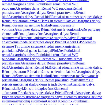
rėmai
Atsarginės dalys: Potinkiniai rėmai
Rėmai WC
puodams
Atsarginės dalys: Rėmai WC puodams
Rėmai
praustuvams
Atsarginės dalys: Rėmai praustuvams
Rėmai
bidė
Atsarginės dalys: Rėmai bidė
Rėmai pisuarams
Atsarginės dalys:
Rėmai pisuarams
Rėmai dušams su sieniniu lataku
Atsarginės dalys:
Rėmai dušams su sieniniu lataku
Rėmai dušams ir
vonioms
Atsarginės dalys: Rėmai dušams ir vonioms
Dušo pertvarų
elementai
Rėmai plautuvėms
Atsarginės dalys: Rėmai
plautuvėms
Elementai apkrovoms
Atsarginės dalys: Elementai
apkrovoms
Priedai
Atsarginės dalys: Priedai
Geberit GIS
Sieninės
sistemos
Tvirtinimo sistemos
Priedai surenkamiesiems
gaminiams
Priedai garso izoliacijai
Plokštės
Potinkiniai
rėmai
Atsarginės dalys: Potinkiniai rėmai
Rėmai WC
puodams
Atsarginės dalys: Rėmai WC puodams
Rėmai
praustuvams
Atsarginės dalys: Rėmai praustuvams
Rėmai
bidė
Atsarginės dalys: Rėmai bidė
Rėmai pisuarams
Atsarginės dalys:
Rėmai pisuarams
Rėmai dušams su sieniniu lataku
Atsarginės dalys:
Rėmai dušams su sieniniu lataku
Rėmai praustuvų maišytuvams ir
prietaisams
Atsarginės dalys: Rėmai praustuvų maišytuvams ir
prietaisams
Rėmai skalbyklėms ir indaplovėms
Atsarginės dalys:
Rėmai skalbyklėms ir indaplovėms
Elementai
apkrovoms
Priedai
Atsarginės dalys: Priedai
Priedai
Atsarginės dalys:
Priedai
Sieninės sistemos
Atsarginės dalys: Sieninės sistemos
Tiekimo
sistemoms
Nuotekų sistemoms
Geberit Kombifix
Potinkiniai