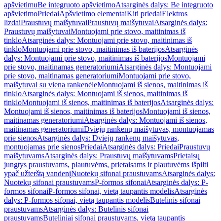
apšvietimu
Be integruoto apšvietimo
Atsarginės dalys: Be integruoto
apšvietimo
Priedai
Apšvietimo elementai
Kiti priedai
Elektros
lizdai
Praustuvų maišytuvai
Praustuvų maišytuvai
Atsarginės dalys:
Praustuvų maišytuvai
Montuojami prie stovo, maitinimas iš
tinklo
Atsarginės dalys: Montuojami prie stovo, maitinimas iš
tinklo
Montuojami prie stovo, maitinimas iš baterijos
Atsarginės
dalys: Montuojami prie stovo, maitinimas iš baterijos
Montuojami
prie stovo, maitinamas generatoriumi
Atsarginės dalys: Montuojami
prie stovo, maitinamas generatoriumi
Montuojami prie stovo,
maišytuvai su viena rankenėle
Montuojami iš sienos, maitinimas iš
tinklo
Atsarginės dalys: Montuojami iš sienos, maitinimas iš
tinklo
Montuojami iš sienos, maitinimas iš baterijos
Atsarginės dalys:
Montuojami iš sienos, maitinimas iš baterijos
Montuojami iš sienos,
maitinamas generatoriumi
Atsarginės dalys: Montuojami iš sienos,
maitinamas generatoriumi
Dviejų rankenų maišytuvas, montuojamas
prie sienos
Atsarginės dalys: Dviejų rankenų maišytuvas,
montuojamas prie sienos
Priedai
Atsarginės dalys: Priedai
Praustuvų
maišytuvams
Atsarginės dalys: Praustuvų maišytuvams
Prietaisų
jungtys praustuvams, plautuvėms, prietaisams ir plautuvėms išpilti
ypač užterštą vandenį
Nuotekų sifonai praustuvams
Atsarginės dalys:
Nuotekų sifonai praustuvams
P-formos sifonai
Atsarginės dalys: P-
formos sifonai
P-formos sifonai, vietą taupantis modelis
Atsarginės
dalys: P-formos sifonai, vietą taupantis modelis
Butelinis sifonai
praustuvams
Atsarginės dalys: Butelinis sifonai
praustuvams
Buteliniai sifonai praustuvams, vietą taupantis