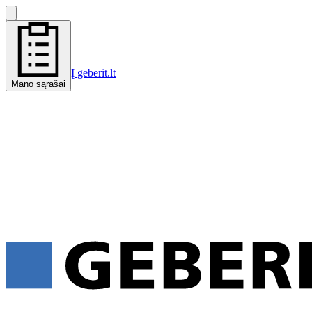
Į geberit.lt
Mano sąrašai