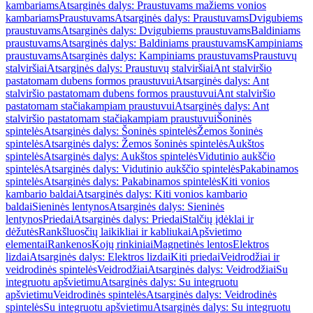
kambariams
Atsarginės dalys: Praustuvams mažiems vonios
kambariams
Praustuvams
Atsarginės dalys: Praustuvams
Dvigubiems
praustuvams
Atsarginės dalys: Dvigubiems praustuvams
Baldiniams
praustuvams
Atsarginės dalys: Baldiniams praustuvams
Kampiniams
praustuvams
Atsarginės dalys: Kampiniams praustuvams
Praustuvų
stalviršiai
Atsarginės dalys: Praustuvų stalviršiai
Ant stalviršio
pastatomam dubens formos praustuvui
Atsarginės dalys: Ant
stalviršio pastatomam dubens formos praustuvui
Ant stalviršio
pastatomam stačiakampiam praustuvui
Atsarginės dalys: Ant
stalviršio pastatomam stačiakampiam praustuvui
Šoninės
spintelės
Atsarginės dalys: Šoninės spintelės
Žemos šoninės
spintelės
Atsarginės dalys: Žemos šoninės spintelės
Aukštos
spintelės
Atsarginės dalys: Aukštos spintelės
Vidutinio aukščio
spintelės
Atsarginės dalys: Vidutinio aukščio spintelės
Pakabinamos
spintelės
Atsarginės dalys: Pakabinamos spintelės
Kiti vonios
kambario baldai
Atsarginės dalys: Kiti vonios kambario
baldai
Sieninės lentynos
Atsarginės dalys: Sieninės
lentynos
Priedai
Atsarginės dalys: Priedai
Stalčių įdėklai ir
dėžutės
Rankšluosčių laikikliai ir kabliukai
Apšvietimo
elementai
Rankenos
Kojų rinkiniai
Magnetinės lentos
Elektros
lizdai
Atsarginės dalys: Elektros lizdai
Kiti priedai
Veidrodžiai ir
veidrodinės spintelės
Veidrodžiai
Atsarginės dalys: Veidrodžiai
Su
integruotu apšvietimu
Atsarginės dalys: Su integruotu
apšvietimu
Veidrodinės spintelės
Atsarginės dalys: Veidrodinės
spintelės
Su integruotu apšvietimu
Atsarginės dalys: Su integruotu