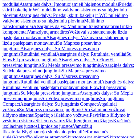
moduliai
Atsarginės dalys: Įmontuojamieji higienos moduliai
Priedai,
skirti bakelių ir WC nuleidimo valdymo sistemoms su higieniniu
plovimu
Atsarginės dalys: Priedai, skirti bakelių ir WC nuleidimo
valdymo sistemoms su higieniniu plovimu
Maitinimo
transformatoriai
Atsarginės dalys: Maitinimo transformatoriai
Tinklo
komponentai
Vamzdynų armatūros
Vožtuvai su statmenuoju lizdu
paslėptam montavimui
Atsarginės dalys: Vožtuvai su statmenuoju
lizdu paslėptam montavimui
Su Mapress presavimo
jungtimis
Atsarginės dalys: Su Mapress presavimo
jungtimis
Rutuliniai ventiliai
Atsarginės dalys: Rutuliniai ventiliai
Su
FlowFit presavimo jungtimis
Atsarginės dalys: Su FlowFit
presavimo jungtimis
Su Mepla presavimo jungtimis
Atsarginės dalys:
Su Mepla presavimo jungtimis
Su Mapress presavimo
jungtimis
Atsarginės dalys: Su Mapress presavimo
jungtimis
Rutuliniai ventiliai paslėptam montavimui
Atsarginės dalys:
Rutuliniai ventiliai paslėptam montavimui
Su FlowFit presavimo
jungtimis
Su Mepla presavimo jungtimis
Atsarginės dalys: Su Mepla
presavimo jungtimis
Su Volex presavimo jungtimis
Su jungtimis
Compact
Atsarginės dalys: Su jungtimis Compact
Atgaliniai
vožtuvai
Su Mapress presavimo jungtimis
Oro šalinimo vožtuvai
šildymo sistemai
Sparčiojo išleidimo vožtuvai
Paviršinio šildymo ir
vėsinimo sistema
Sistemos vamzdžiai
Įrengimo medžiagos
Kraštinės
izoliacinės juostos
Lipniosios juostos
Vamzdžių
fiksatoriai
Išlyginamojo sluoksnio priedai
Deformacinės
siūlės
Vamzdžio alkūnės atramos
Skirstomosios spintos
Skirstomosios