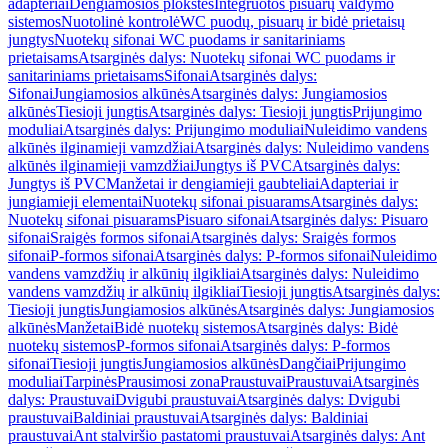
adapteriai
Dengiamosios plokštės
Integruotos pisuarų valdymo
sistemos
Nuotolinė kontrolė
WC puodų, pisuarų ir bidė prietaisų
jungtys
Nuotekų sifonai WC puodams ir sanitariniams
prietaisams
Atsarginės dalys: Nuotekų sifonai WC puodams ir
sanitariniams prietaisams
Sifonai
Atsarginės dalys:
Sifonai
Jungiamosios alkūnės
Atsarginės dalys: Jungiamosios
alkūnės
Tiesioji jungtis
Atsarginės dalys: Tiesioji jungtis
Prijungimo
moduliai
Atsarginės dalys: Prijungimo moduliai
Nuleidimo vandens
alkūnės ilginamieji vamzdžiai
Atsarginės dalys: Nuleidimo vandens
alkūnės ilginamieji vamzdžiai
Jungtys iš PVC
Atsarginės dalys:
Jungtys iš PVC
Manžetai ir dengiamieji gaubteliai
Adapteriai ir
jungiamieji elementai
Nuotekų sifonai pisuarams
Atsarginės dalys:
Nuotekų sifonai pisuarams
Pisuaro sifonai
Atsarginės dalys: Pisuaro
sifonai
Sraigės formos sifonai
Atsarginės dalys: Sraigės formos
sifonai
P-formos sifonai
Atsarginės dalys: P-formos sifonai
Nuleidimo
vandens vamzdžių ir alkūnių ilgikliai
Atsarginės dalys: Nuleidimo
vandens vamzdžių ir alkūnių ilgikliai
Tiesioji jungtis
Atsarginės dalys:
Tiesioji jungtis
Jungiamosios alkūnės
Atsarginės dalys: Jungiamosios
alkūnės
Manžetai
Bidė nuotekų sistemos
Atsarginės dalys: Bidė
nuotekų sistemos
P-formos sifonai
Atsarginės dalys: P-formos
sifonai
Tiesioji jungtis
Jungiamosios alkūnės
Dangčiai
Prijungimo
moduliai
Tarpinės
Prausimosi zona
Praustuvai
Praustuvai
Atsarginės
dalys: Praustuvai
Dvigubi praustuvai
Atsarginės dalys: Dvigubi
praustuvai
Baldiniai praustuvai
Atsarginės dalys: Baldiniai
praustuvai
Ant stalviršio pastatomi praustuvai
Atsarginės dalys: Ant