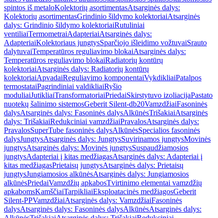
spintos iš metalo
Kolektorių asortimentas
Atsarginės dalys:
Kolektorių asortimentas
Grindinio šildymo kolektoriai
Atsarginės
dalys: Grindinio šildymo kolektoriai
Rutuliniai
ventiliai
Termometrai
Adapteriai
Atsarginės dalys:
Adapteriai
Kolektoriaus jungtys
Sparčiojo išleidimo vožtuvai
Srauto
dalytuvai
Temperatūros reguliavimo blokai
Atsarginės dalys:
Temperatūros reguliavimo blokai
Radiatorių kontūrų
kolektoriai
Atsarginės dalys: Radiatorių kontūrų
kolektoriai
Apvadai
Reguliavimo komponentai
Vykdikliai
Patalpos
termostatai
Pagrindiniai valdikliai
Ryšio
moduliai
Jutikliai
Transformatoriai
Priedai
Skirstytuvo izoliacija
Pastato
nuotekų šalinimo sistemos
Geberit Silent-db20
Vamzdžiai
Fasoninės
dalys
Atsarginės dalys: Fasoninės dalys
Alkūnės
Trišakiai
Atsarginės
dalys: Trišakiai
Redukciniai vamzdžiai
Pravalos
Atsarginės dalys:
Pravalos
SuperTube fasoninės dalys
Alkūnės
Specialios fasoninės
dalys
Jungtys
Atsarginės dalys: Jungtys
Suvirinamos jungtys
Movinės
jungtys
Atsarginės dalys: Movinės jungtys
Suspaudžiamosios
jungtys
Adapteriai į kitas medžiagas
Atsarginės dalys: Adapteriai į
kitas medžiagas
Prietaisų jungtys
Atsarginės dalys: Prietaisų
jungtys
Jungiamosios alkūnės
Atsarginės dalys: Jungiamosios
alkūnės
Priedai
Vamzdžių apkabos
Tvirtinimo elementai vamzdžių
apkaboms
Kamščiai
Tarpikliai
Eksploatacinės medžiagos
Geberit
Silent-PP
Vamzdžiai
Atsarginės dalys: Vamzdžiai
Fasoninės
dalys
Atsarginės dalys: Fasoninės dalys
Alkūnės
Atsarginės dalys:
Alkūnės
Trišakiai
Atsarginės dalys: Trišakiai
Redukciniai