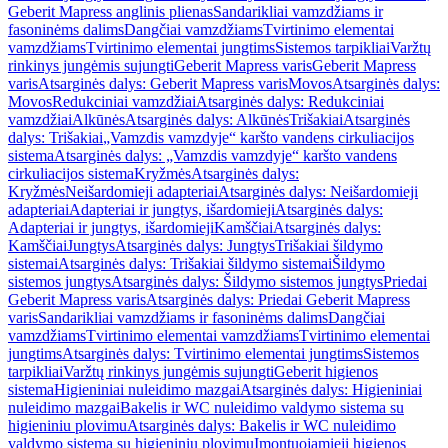
Geberit Mapress anglinis plienas
Sandarikliai vamzdžiams ir
fasoninėms dalims
Dangčiai vamzdžiams
Tvirtinimo elementai
vamzdžiams
Tvirtinimo elementai jungtims
Sistemos tarpikliai
Varžtų
rinkinys jungėmis sujungti
Geberit Mapress varis
Geberit Mapress
varis
Atsarginės dalys: Geberit Mapress varis
Movos
Atsarginės dalys:
Movos
Redukciniai vamzdžiai
Atsarginės dalys: Redukciniai
vamzdžiai
Alkūnės
Atsarginės dalys: Alkūnės
Trišakiai
Atsarginės
dalys: Trišakiai
„Vamzdis vamzdyje“ karšto vandens cirkuliacijos
sistema
Atsarginės dalys: „Vamzdis vamzdyje“ karšto vandens
cirkuliacijos sistema
Kryžmės
Atsarginės dalys:
Kryžmės
Neišardomieji adapteriai
Atsarginės dalys: Neišardomieji
adapteriai
Adapteriai ir jungtys, išardomieji
Atsarginės dalys:
Adapteriai ir jungtys, išardomieji
Kamščiai
Atsarginės dalys:
Kamščiai
Jungtys
Atsarginės dalys: Jungtys
Trišakiai šildymo
sistemai
Atsarginės dalys: Trišakiai šildymo sistemai
Šildymo
sistemos jungtys
Atsarginės dalys: Šildymo sistemos jungtys
Priedai
Geberit Mapress varis
Atsarginės dalys: Priedai Geberit Mapress
varis
Sandarikliai vamzdžiams ir fasoninėms dalims
Dangčiai
vamzdžiams
Tvirtinimo elementai vamzdžiams
Tvirtinimo elementai
jungtims
Atsarginės dalys: Tvirtinimo elementai jungtims
Sistemos
tarpikliai
Varžtų rinkinys jungėmis sujungti
Geberit higienos
sistema
Higieniniai nuleidimo mazgai
Atsarginės dalys: Higieniniai
nuleidimo mazgai
Bakelis ir WC nuleidimo valdymo sistema su
higieniniu plovimu
Atsarginės dalys: Bakelis ir WC nuleidimo
valdymo sistema su higieniniu plovimu
Įmontuojamieji higienos