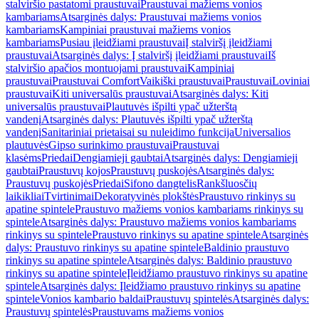
stalviršio pastatomi praustuvai
Praustuvai mažiems vonios
kambariams
Atsarginės dalys: Praustuvai mažiems vonios
kambariams
Kampiniai praustuvai mažiems vonios
kambariams
Pusiau įleidžiami praustuvai
Į stalviršį įleidžiami
praustuvai
Atsarginės dalys: Į stalviršį įleidžiami praustuvai
Iš
stalviršio apačios montuojami praustuvai
Kampiniai
praustuvai
Praustuvai Comfort
Vaikiški praustuvai
Praustuvai
Loviniai
praustuvai
Kiti universalūs praustuvai
Atsarginės dalys: Kiti
universalūs praustuvai
Plautuvės išpilti ypač užterštą
vandenį
Atsarginės dalys: Plautuvės išpilti ypač užterštą
vandenį
Sanitariniai prietaisai su nuleidimo funkcija
Universalios
plautuvės
Gipso surinkimo praustuvai
Praustuvai
klasėms
Priedai
Dengiamieji gaubtai
Atsarginės dalys: Dengiamieji
gaubtai
Praustuvų kojos
Praustuvų puskojės
Atsarginės dalys:
Praustuvų puskojės
Priedai
Sifono dangtelis
Rankšluosčių
laikikliai
Tvirtinimai
Dekoratyvinės plokštės
Praustuvo rinkinys su
apatine spintele
Praustuvo mažiems vonios kambariams rinkinys su
spintele
Atsarginės dalys: Praustuvo mažiems vonios kambariams
rinkinys su spintele
Praustuvo rinkinys su apatine spintele
Atsarginės
dalys: Praustuvo rinkinys su apatine spintele
Baldinio praustuvo
rinkinys su apatine spintele
Atsarginės dalys: Baldinio praustuvo
rinkinys su apatine spintele
Įleidžiamo praustuvo rinkinys su apatine
spintele
Atsarginės dalys: Įleidžiamo praustuvo rinkinys su apatine
spintele
Vonios kambario baldai
Praustuvų spintelės
Atsarginės dalys:
Praustuvų spintelės
Praustuvams mažiems vonios