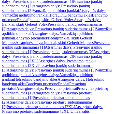
dalys: Presavimo įrankių suderinamumas [1]
Presavimo įrankių
suderinamumas [2]
Atsarginės dalys: Presavimo įrankių
suderinamumas [2]
Vamzdžių apdirbimo įrankiai
Atsarginės dalys:
Vamzdžių apdirbimo įrankiai
Hidraulinių bandymų aklės
Bandymo
priemonė
Priedai
Įrankiai, skirti Geberit Volex
Atsarginės dalys:
Įrankiai, skirti Geberit Volex
Presavimo įrankių suderinamumas
[2]
Atsarginės dalys: Presavimo įrankių suderinamumas [2]
Vamzdžių
apdirbimo įrankiai
Atsarginės dalys: Vamzdžių apdirbimo
įrankiai
Bandymo priemonė
Priedai
Įrankiai, skirti Geberit
Mapress
Atsarginės dalys: Įrankiai, skirti Geberit Mapress
Presavimo
įrankių suderinamumas [1]
Atsarginės dalys: Presavimo įrankių
suderinamumas [1]
Presavimo įrankių suderinamumas [2]
Atsarginės
dalys: Presavimo įrankių suderinamumas [2]
Presavimo įrankių
suderinamumas [2XL]
Atsarginės dalys: Presavimo įrankių
suderinamumas [2XL]
Presavimo įrankių suderinamumas
[3]
Atsarginės dalys: Presavimo įrankių suderinamumas [3]
Vamzdžių
apdirbimo įrankiai
Atsarginės dalys: Vamzdžių apdirbimo
įrankiai
Hidraulinių bandymų aklės
Atsarginės dalys: Hidraulinių
bandymų aklės
Bandymo priemonė
Priedai
Presavimo
prietaisai
Atsarginės dalys: Presavimo prietaisai
Presavimo prietaisų
suderinamumas [1]
Atsarginės dalys: Presavimo prietaisų
suderinamumas [1]
Presavimo prietaisų suderinamumas
[2]
Atsarginės dalys: Presavimo prietaisų suderinamumas
[2]
Presavimo prietaisų suderinamumas [2XL]
Atsarginės dalys:
Presavimo prietaisų suderinamumas [2XL]
Universalūs