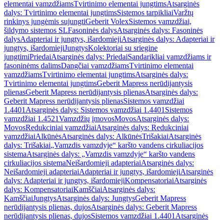
elementai vamzdžiams
Tvirtinimo elementai jungtims
Atsarginės
dalys: Tvirtinimo elementai jungtims
Sistemos tarpikliai
Varžtų
rinkinys jungėmis sujungti
Geberit Volex
Sistemos vamzdžiai,
šildymo sistemos SL
Fasoninės dalys
Atsarginės dalys: Fasoninės
dalys
Adapteriai ir jungtys, išardomieji
Atsarginės dalys: Adapteriai ir
jungtys, išardomieji
Jungtys
Kolektoriai su sriegine
jungtimi
Priedai
Atsarginės dalys: Priedai
Sandarikliai vamzdžiams ir
fasoninėms dalims
Dangčiai vamzdžiams
Tvirtinimo elementai
vamzdžiams
Tvirtinimo elementai jungtims
Atsarginės dalys:
Tvirtinimo elementai jungtims
Geberit Mapress nerūdijantysis
plienas
Geberit Mapress nerūdijantysis plienas
Atsarginės dalys:
Geberit Mapress nerūdijantysis plienas
Sistemos vamzdžiai
1.4401
Atsarginės dalys: Sistemos vamzdžiai 1.4401
Sistemos
vamzdžiai 1.4521
Vamzdžių įmovos
Movos
Atsarginės dalys:
Movos
Redukciniai vamzdžiai
Atsarginės dalys: Redukciniai
vamzdžiai
Alkūnės
Atsarginės dalys: Alkūnės
Trišakiai
Atsarginės
dalys: Trišakiai
„Vamzdis vamzdyje“ karšto vandens cirkuliacijos
sistema
Atsarginės dalys: „Vamzdis vamzdyje“ karšto vandens
cirkuliacijos sistema
Neišardomieji adapteriai
Atsarginės dalys:
Neišardomieji adapteriai
Adapteriai ir jungtys, išardomieji
Atsarginės
dalys: Adapteriai ir jungtys, išardomieji
Kompensatoriai
Atsarginės
dalys: Kompensatoriai
Kamščiai
Atsarginės dalys:
Kamščiai
Jungtys
Atsarginės dalys: Jungtys
Geberit Mapress
nerūdijantysis plienas, dujos
Atsarginės dalys: Geberit Mapress
nerūdijantysis plienas, dujos
Sistemos vamzdžiai 1.4401
Atsarginės