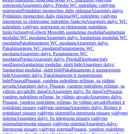
sistemoms
Atsarginės dalys: Priedai WC nuleidimo valdymo
sistemoms
Potinkinio montavimo dalių rinkiniai
Atsarginės dalys:
Potinkinio montavimo dalių rinkiniai
WC nuleidimo valdymo
sistemoms su elektronine nuleidimo funkcija
Atsarginės dalys: WC
nuleidimo valdymo sistemoms su elektronine nuleidimo
funkcija
Jungtys
Geberit Monolith sanitariniai moduliai
Sanitariniai
moduliai WC puodams
Atsarginės dalys: Sanitariniai moduliai WC
puodams
Pakabinamiems WC puodams
Atsarginės dalys:
Pakabinamiems WC puodams
Pastatomiems WC
puodams
Atsarginės dalys: Pastatomiems WC
puodams
Priedai
Atsarginės dalys: Priedai
Eksploatacinės
medžiagos
Sanitariniai moduliai, skirti bidė
Atsarginės dalys:
Sanitariniai moduliai, skirti bidė
Pakabinamoms ir pastatomoms
bidė
Atsarginės dalys: Pakabinamoms ir pastatomoms
bidė
Pisuarai
Pisuarai, vandens nuleidimo režimas, su vidiniu
apvadu
Atsarginės dalys: Pisuarai, vandens nuleidimo režimas, su
vidiniu apvadu
Be dangčio
Atsarginės dalys: Be dangčio
Pisuarai,
vandens nuleidimo režimas, be vidinio apvado
Atsarginės dalys:
Pisuarai, vandens nuleidimo režimas, be vidinio apvado
Išorinei ir
potinkinei pisuarų valdymo sistemai
Atsarginės dalys: Išorinei ir
potinkinei pisuarų valdymo sistemai
Su integruota pisuarų valdymo
sistema
Atsarginės dalys: Su integruota pisuarų valdymo
sistema
Integruotai pisuarų valdymo sistemai
Atsarginės dalys:
Integruotai pisuarų valdymo sistemai
Pisuarai, vandens nuleidimo