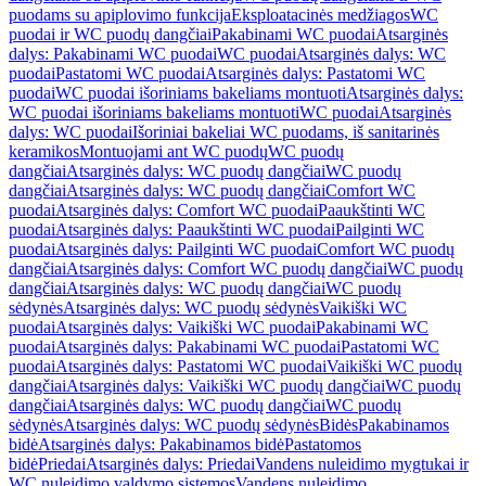
puodams su apiplovimo funkcija
Eksploatacinės medžiagos
WC
puodai ir WC puodų dangčiai
Pakabinami WC puodai
Atsarginės
dalys: Pakabinami WC puodai
WC puodai
Atsarginės dalys: WC
puodai
Pastatomi WC puodai
Atsarginės dalys: Pastatomi WC
puodai
WC puodai išoriniams bakeliams montuoti
Atsarginės dalys:
WC puodai išoriniams bakeliams montuoti
WC puodai
Atsarginės
dalys: WC puodai
Išoriniai bakeliai WC puodams, iš sanitarinės
keramikos
Montuojami ant WC puodų
WC puodų
dangčiai
Atsarginės dalys: WC puodų dangčiai
WC puodų
dangčiai
Atsarginės dalys: WC puodų dangčiai
Comfort WC
puodai
Atsarginės dalys: Comfort WC puodai
Paaukštinti WC
puodai
Atsarginės dalys: Paaukštinti WC puodai
Pailginti WC
puodai
Atsarginės dalys: Pailginti WC puodai
Comfort WC puodų
dangčiai
Atsarginės dalys: Comfort WC puodų dangčiai
WC puodų
dangčiai
Atsarginės dalys: WC puodų dangčiai
WC puodų
sėdynės
Atsarginės dalys: WC puodų sėdynės
Vaikiški WC
puodai
Atsarginės dalys: Vaikiški WC puodai
Pakabinami WC
puodai
Atsarginės dalys: Pakabinami WC puodai
Pastatomi WC
puodai
Atsarginės dalys: Pastatomi WC puodai
Vaikiški WC puodų
dangčiai
Atsarginės dalys: Vaikiški WC puodų dangčiai
WC puodų
dangčiai
Atsarginės dalys: WC puodų dangčiai
WC puodų
sėdynės
Atsarginės dalys: WC puodų sėdynės
Bidės
Pakabinamos
bidė
Atsarginės dalys: Pakabinamos bidė
Pastatomos
bidė
Priedai
Atsarginės dalys: Priedai
Vandens nuleidimo mygtukai ir
WC nuleidimo valdymo sistemos
Vandens nuleidimo