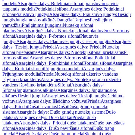
modelis
Atsarginės dalys: Buteliniai sifonai praustuvams, vietą
taupantis modelis
Potinkiniai sifonai
Atsarginės dalys: Potinkiniai
sifonai
Praustuvo jungtys
Atsarginės dalys: Praustuvo jungtys
Tiesioji
jungtis
Jungiamosios alkūnės
Dangčiai
Tarpinės
Persiliejimo
vamzdžiai
Prailginimai
Įjungimai
Nuotekų sifonai
plautuvėms
Atsarginės dalys: Nuotekų sifonai plautuvėms
P-formos
sifonai
Atsarginės dalys: P-formos sifonai
Plautuvės
jungtys
Atsarginės dalys: Plautuvės jungtys
Tiesioji jungtis
Atsarginės
dalys: Tiesioji jungtis
Priedai
Atsarginės dalys: Priedai
Nuotekų
sifonai prietaisams
Atsarginės dalys: Nuotekų sifonai prietaisams
P-
formos sifonai
Atsarginės dalys: P-formos sifonai
Potinkiniai
sifonai
Atsarginės dalys: Potinkiniai sifonai
Išoriniai sifonai
Atsarginės
dalys: Išoriniai sifonai
Prijungimo moduliai
Atsarginės dalys:
Prijungimo moduliai
Priedai
Nuotekų sifonai užteršto vandens
išpylimo kriauklėms
Atsarginės dalys: Nuotekų sifonai užteršto
vandens išpylimo kriauklėms
Sifonai
Atsarginės dalys:
Sifonai
Jungiamosios alkūnės
Atsarginės dalys: Jungiamosios
alkūnės
Tiesioji jungtis
Atsarginės dalys: Tiesioji jungtis
Išleidimo
vožtuvai
Atsarginės dalys: Išleidimo vožtuvai
Priedai
Atsarginės
dalys: Priedai
Dušai ir vonios
Dušai
Dušo grindų nuotekų
sistema
Atsarginės dalys: Dušo grindų nuotekų sistema
Dušo
latakai
Atsarginės dalys: Dušo latakai
Priedai dušo
latakams
Atsarginės dalys: Priedai dušo latakams
Dušo paviršiaus
sifonai
Atsarginės dalys: Dušo paviršiaus sifonai
Dušo trapų
priedai
Atsarginės dalys: Dušo trapų priedai
Sieniniai dušo