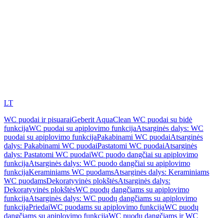
LT
WC puodai ir pisuarai
Geberit AquaClean WC puodai su bidė
funkcija
WC puodai su apiplovimo funkcija
Atsarginės dalys: WC
puodai su apiplovimo funkcija
Pakabinami WC puodai
Atsarginės
dalys: Pakabinami WC puodai
Pastatomi WC puodai
Atsarginės
dalys: Pastatomi WC puodai
WC puodo dangčiai su apiplovimo
funkcija
Atsarginės dalys: WC puodo dangčiai su apiplovimo
funkcija
Keraminiams WC puodams
Atsarginės dalys: Keraminiams
WC puodams
Dekoratyvinės plokštės
Atsarginės dalys:
Dekoratyvinės plokštės
WC puodų dangčiams su apiplovimo
funkcija
Atsarginės dalys: WC puodų dangčiams su apiplovimo
funkcija
Priedai
WC puodams su apiplovimo funkcija
WC puodų
dangčiams su apiplovimo funkcija
WC puodų dangčiams ir WC