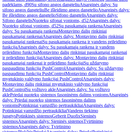
padėklams, d90
Su sifono angos dangteliu
Atsarginės dalys: Su
sifono angos dangteliu
Be išleidimo angos dangtelio
Atsarginės dalys:
Be išleidimo angos dangtelio
Sifono dangtelis
Atsarginės dalys:
Sifono dangtelis
Nuotekų sifonai vonioms, d52
Atsarginės dalys:
Nuotekų sifonai vonioms, d52
Su pasukamąja rankena
Atsarginės
dalys: Su pasukamąja rankena
Montavimo dalių rinkiniai
pasukamajai rankenai
Atsarginės dalys: Montavimo dalių rinkiniai
pasukamajai rankenai
Su pasukamąja rankena ir vandens prileidimo
funkcija
Atsarginės dalys: Su pasukamąja rankena ir vandens
prileidimo funkcija
Montavimo dalių rinkiniai pasukamajai rankenai
ir prileidimo funkcijai
Atsarginės dalys: Montavimo dalių rinkiniai
pasukamajai rankenai ir prileidimo funkcijai
Su uždarymo
paspaudimu funkcija PushControl
Atsarginės dalys: Su uždarymo
paspaudimu funkcija PushControl
Montavimo dalių rinkiniai
mygtukinio valdymo funkcijai PushControl
Atsarginės dalys:
Montavimo dalių rinkiniai mygtukinio valdymo funkcijai
PushControl
Su vožtuvo akle
Atsarginės dalys: Su vožtuvo
akle
Priedai nuotekų sistemos fasoninėms dalims vonioms
Atsarginės
dalys: Priedai nuotekų sistemos fasoninėms dalims
vonioms
Potinkiniai vamzdžio pertraukikliai
Atsarginės dalys:
Potinkiniai vamzdžio pertraukikliai
Vandens tiekimo
jungtys
Potinkinės sistemos
Geberit Duofix
Sieninės
sistemos
Atsarginės dalys: Sieninės sistemos
Tvirtinimo
sistemos
Atsarginės dalys: Tvirtinimo
sistemos
Plokštės
Priedai
Atsarginės dalys: Priedai
Potinkiniai