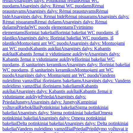
rėmai
Atsarginės dalys: Potinkiniai rėmai
Rėmai WC
puodams
Atsarginės dalys: Rėmai WC puodams
Rėmai
praustuvams
Atsarginės dalys: Rėmai praustuvams
Rėmai
bidė
Atsarginės dalys: Rėmai bidė
Rėmai pisuarams
Atsarginės dalys:
Rėmai pisuarams
Rėmai dušams
Atsarginės dalys: Rėmai
dušams
Priedai
WC puodų elementams
Tvirtinimo
elementams
Išoriniai bakeliai
Išoriniai bakeliai WC puodams, iš
plastiko
Atsarginės dalys: Išoriniai bakeliai WC puodams, iš
plastiko
Montuojami ant WC puodų
Atsarginės dalys: Montuojami
ant WC puodų
Kabantis aukštai
Atsarginės dalys: Kabantis
aukštai
Kabantis žemai ir vidutiniame aukštyje
Atsarginės dalys:
Kabantis žemai ir vidutiniame aukštyje
Išoriniai bakeliai WC
puodams, iš sanitarinės keramikos
Atsarginės dalys: Išoriniai bakeliai
WC puodams, iš sanitarinės keramikos
Montuojami ant WC
puodų
Atsarginės dalys: Montuojami ant WC puodų
Vandens
nuleidimo vamzdžiai išoriniams bakeliams
Atsarginės dalys: Vandens
nuleidimo vamzdžiai išoriniams bakeliams
Kabantis
aukštai
Atsarginės dalys: Kabantis aukštai
Kabantis žemai ir
vidutiniame aukštyje
Priedai
Atsarginės dalys:
Priedai
Jungtys
Atsarginės dalys: Jungtys
Kampiniai
vožtuvai
Riebokšliai
Potinkiniai bakeliai
Sigma potinkiniai
bakeliai
Atsarginės dalys: Sigma potinkiniai bakeliai
Omega
potinkiniai bakeliai
Atsarginės dalys: Omega potinkiniai
bakeliai
Delta potinkiniai bakeliai
Atsarginės dalys: Delta potinkiniai
bakeliai
Vandens nuleidimo vamzdžiai
Priedai
Pripildymo vožtuvai ir