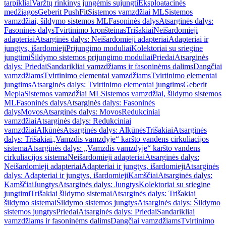
tarpikliai
Varžtų rinkinys jungėmis sujungti
Eksploatacinės
medžiagos
Geberit PushFit
Sistemos vamzdžiai ML
Sistemos
vamzdžiai, šildymo sistemos ML
Fasoninės dalys
Atsarginės dalys:
Fasoninės dalys
Tvirtinimo kronšteinas
Trišakiai
Neišardomieji
adapteriai
Atsarginės dalys: Neišardomieji adapteriai
Adapteriai ir
jungtys, išardomieji
Prijungimo moduliai
Kolektoriai su sriegine
jungtimi
Šildymo sistemos prijungimo moduliai
Priedai
Atsarginės
dalys: Priedai
Sandarikliai vamzdžiams ir fasoninėms dalims
Dangčiai
vamzdžiams
Tvirtinimo elementai vamzdžiams
Tvirtinimo elementai
jungtims
Atsarginės dalys: Tvirtinimo elementai jungtims
Geberit
Mepla
Sistemos vamzdžiai ML
Sistemos vamzdžiai, šildymo sistemos
ML
Fasoninės dalys
Atsarginės dalys: Fasoninės
dalys
Movos
Atsarginės dalys: Movos
Redukciniai
vamzdžiai
Atsarginės dalys: Redukciniai
vamzdžiai
Alkūnės
Atsarginės dalys: Alkūnės
Trišakiai
Atsarginės
dalys: Trišakiai
„Vamzdis vamzdyje“ karšto vandens cirkuliacijos
sistema
Atsarginės dalys: „Vamzdis vamzdyje“ karšto vandens
cirkuliacijos sistema
Neišardomieji adapteriai
Atsarginės dalys:
Neišardomieji adapteriai
Adapteriai ir jungtys, išardomieji
Atsarginės
dalys: Adapteriai ir jungtys, išardomieji
Kamščiai
Atsarginės dalys:
Kamščiai
Jungtys
Atsarginės dalys: Jungtys
Kolektoriai su sriegine
jungtimi
Trišakiai šildymo sistemai
Atsarginės dalys: Trišakiai
šildymo sistemai
Šildymo sistemos jungtys
Atsarginės dalys: Šildymo
sistemos jungtys
Priedai
Atsarginės dalys: Priedai
Sandarikliai
vamzdžiams ir fasoninėms dalims
Dangčiai vamzdžiams
Tvirtinimo