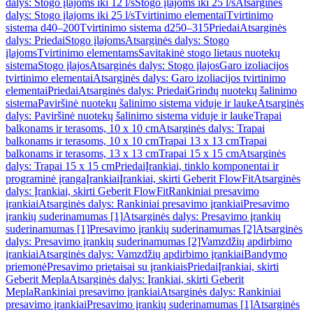
dalys: Stogo įlajoms iki 12 l/s
Stogo įlajoms iki 25 l/s
Atsarginės
dalys: Stogo įlajoms iki 25 l/s
Tvirtinimo elementai
Tvirtinimo
sistema d40–200
Tvirtinimo sistema d250–315
Priedai
Atsarginės
dalys: Priedai
Stogo įlajoms
Atsarginės dalys: Stogo
įlajoms
Tvirtinimo elementams
Savitakinė stogo lietaus nuotekų
sistema
Stogo įlajos
Atsarginės dalys: Stogo įlajos
Garo izoliacijos
tvirtinimo elementai
Atsarginės dalys: Garo izoliacijos tvirtinimo
elementai
Priedai
Atsarginės dalys: Priedai
Grindų nuotekų šalinimo
sistema
Paviršinė nuotekų šalinimo sistema viduje ir lauke
Atsarginės
dalys: Paviršinė nuotekų šalinimo sistema viduje ir lauke
Trapai
balkonams ir terasoms, 10 x 10 cm
Atsarginės dalys: Trapai
balkonams ir terasoms, 10 x 10 cm
Trapai 13 x 13 cm
Trapai
balkonams ir terasoms, 13 x 13 cm
Trapai 15 x 15 cm
Atsarginės
dalys: Trapai 15 x 15 cm
Priedai
Įrankiai, tinklo komponentai ir
programinė įranga
Įrankiai
Įrankiai, skirti Geberit FlowFit
Atsarginės
dalys: Įrankiai, skirti Geberit FlowFit
Rankiniai presavimo
įrankiai
Atsarginės dalys: Rankiniai presavimo įrankiai
Presavimo
įrankių suderinamumas [1]
Atsarginės dalys: Presavimo įrankių
suderinamumas [1]
Presavimo įrankių suderinamumas [2]
Atsarginės
dalys: Presavimo įrankių suderinamumas [2]
Vamzdžių apdirbimo
įrankiai
Atsarginės dalys: Vamzdžių apdirbimo įrankiai
Bandymo
priemonė
Presavimo prietaisai su įrankiais
Priedai
Įrankiai, skirti
Geberit Mepla
Atsarginės dalys: Įrankiai, skirti Geberit
Mepla
Rankiniai presavimo įrankiai
Atsarginės dalys: Rankiniai
presavimo įrankiai
Presavimo įrankių suderinamumas [1]
Atsarginės