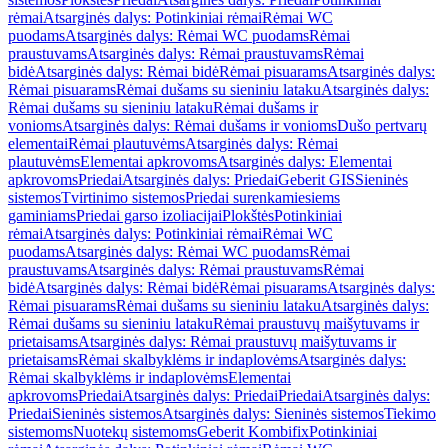
rėmai
Atsarginės dalys: Potinkiniai rėmai
Rėmai WC
puodams
Atsarginės dalys: Rėmai WC puodams
Rėmai
praustuvams
Atsarginės dalys: Rėmai praustuvams
Rėmai
bidė
Atsarginės dalys: Rėmai bidė
Rėmai pisuarams
Atsarginės dalys:
Rėmai pisuarams
Rėmai dušams su sieniniu lataku
Atsarginės dalys:
Rėmai dušams su sieniniu lataku
Rėmai dušams ir
vonioms
Atsarginės dalys: Rėmai dušams ir vonioms
Dušo pertvarų
elementai
Rėmai plautuvėms
Atsarginės dalys: Rėmai
plautuvėms
Elementai apkrovoms
Atsarginės dalys: Elementai
apkrovoms
Priedai
Atsarginės dalys: Priedai
Geberit GIS
Sieninės
sistemos
Tvirtinimo sistemos
Priedai surenkamiesiems
gaminiams
Priedai garso izoliacijai
Plokštės
Potinkiniai
rėmai
Atsarginės dalys: Potinkiniai rėmai
Rėmai WC
puodams
Atsarginės dalys: Rėmai WC puodams
Rėmai
praustuvams
Atsarginės dalys: Rėmai praustuvams
Rėmai
bidė
Atsarginės dalys: Rėmai bidė
Rėmai pisuarams
Atsarginės dalys:
Rėmai pisuarams
Rėmai dušams su sieniniu lataku
Atsarginės dalys:
Rėmai dušams su sieniniu lataku
Rėmai praustuvų maišytuvams ir
prietaisams
Atsarginės dalys: Rėmai praustuvų maišytuvams ir
prietaisams
Rėmai skalbyklėms ir indaplovėms
Atsarginės dalys:
Rėmai skalbyklėms ir indaplovėms
Elementai
apkrovoms
Priedai
Atsarginės dalys: Priedai
Priedai
Atsarginės dalys:
Priedai
Sieninės sistemos
Atsarginės dalys: Sieninės sistemos
Tiekimo
sistemoms
Nuotekų sistemoms
Geberit Kombifix
Potinkiniai