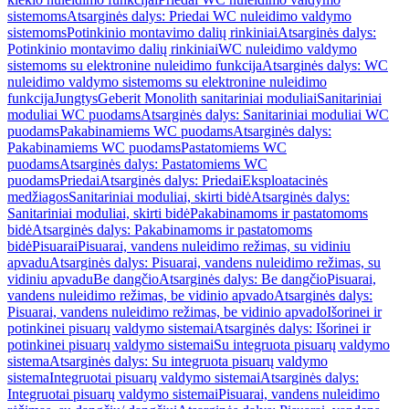
sistemoms
Atsarginės dalys: Priedai WC nuleidimo valdymo
sistemoms
Potinkinio montavimo dalių rinkiniai
Atsarginės dalys:
Potinkinio montavimo dalių rinkiniai
WC nuleidimo valdymo
sistemoms su elektronine nuleidimo funkcija
Atsarginės dalys: WC
nuleidimo valdymo sistemoms su elektronine nuleidimo
funkcija
Jungtys
Geberit Monolith sanitariniai moduliai
Sanitariniai
moduliai WC puodams
Atsarginės dalys: Sanitariniai moduliai WC
puodams
Pakabinamiems WC puodams
Atsarginės dalys:
Pakabinamiems WC puodams
Pastatomiems WC
puodams
Atsarginės dalys: Pastatomiems WC
puodams
Priedai
Atsarginės dalys: Priedai
Eksploatacinės
medžiagos
Sanitariniai moduliai, skirti bidė
Atsarginės dalys:
Sanitariniai moduliai, skirti bidė
Pakabinamoms ir pastatomoms
bidė
Atsarginės dalys: Pakabinamoms ir pastatomoms
bidė
Pisuarai
Pisuarai, vandens nuleidimo režimas, su vidiniu
apvadu
Atsarginės dalys: Pisuarai, vandens nuleidimo režimas, su
vidiniu apvadu
Be dangčio
Atsarginės dalys: Be dangčio
Pisuarai,
vandens nuleidimo režimas, be vidinio apvado
Atsarginės dalys:
Pisuarai, vandens nuleidimo režimas, be vidinio apvado
Išorinei ir
potinkinei pisuarų valdymo sistemai
Atsarginės dalys: Išorinei ir
potinkinei pisuarų valdymo sistemai
Su integruota pisuarų valdymo
sistema
Atsarginės dalys: Su integruota pisuarų valdymo
sistema
Integruotai pisuarų valdymo sistemai
Atsarginės dalys:
Integruotai pisuarų valdymo sistemai
Pisuarai, vandens nuleidimo