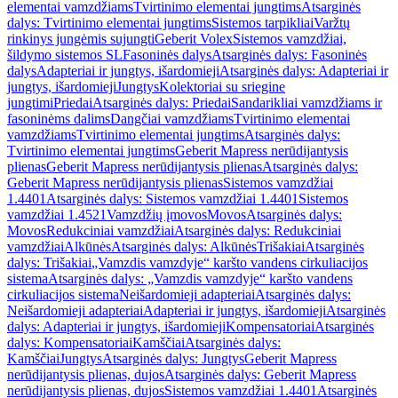
elementai vamzdžiams
Tvirtinimo elementai jungtims
Atsarginės
dalys: Tvirtinimo elementai jungtims
Sistemos tarpikliai
Varžtų
rinkinys jungėmis sujungti
Geberit Volex
Sistemos vamzdžiai,
šildymo sistemos SL
Fasoninės dalys
Atsarginės dalys: Fasoninės
dalys
Adapteriai ir jungtys, išardomieji
Atsarginės dalys: Adapteriai ir
jungtys, išardomieji
Jungtys
Kolektoriai su sriegine
jungtimi
Priedai
Atsarginės dalys: Priedai
Sandarikliai vamzdžiams ir
fasoninėms dalims
Dangčiai vamzdžiams
Tvirtinimo elementai
vamzdžiams
Tvirtinimo elementai jungtims
Atsarginės dalys:
Tvirtinimo elementai jungtims
Geberit Mapress nerūdijantysis
plienas
Geberit Mapress nerūdijantysis plienas
Atsarginės dalys:
Geberit Mapress nerūdijantysis plienas
Sistemos vamzdžiai
1.4401
Atsarginės dalys: Sistemos vamzdžiai 1.4401
Sistemos
vamzdžiai 1.4521
Vamzdžių įmovos
Movos
Atsarginės dalys:
Movos
Redukciniai vamzdžiai
Atsarginės dalys: Redukciniai
vamzdžiai
Alkūnės
Atsarginės dalys: Alkūnės
Trišakiai
Atsarginės
dalys: Trišakiai
„Vamzdis vamzdyje“ karšto vandens cirkuliacijos
sistema
Atsarginės dalys: „Vamzdis vamzdyje“ karšto vandens
cirkuliacijos sistema
Neišardomieji adapteriai
Atsarginės dalys:
Neišardomieji adapteriai
Adapteriai ir jungtys, išardomieji
Atsarginės
dalys: Adapteriai ir jungtys, išardomieji
Kompensatoriai
Atsarginės
dalys: Kompensatoriai
Kamščiai
Atsarginės dalys:
Kamščiai
Jungtys
Atsarginės dalys: Jungtys
Geberit Mapress
nerūdijantysis plienas, dujos
Atsarginės dalys: Geberit Mapress
nerūdijantysis plienas, dujos
Sistemos vamzdžiai 1.4401
Atsarginės