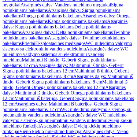
mygtukai
Atsarginės dalys: Vandens nuleidimo mygtukai
Sigma
potinkiniams bakeliams
Atsarginės dalys: Sigma potinkiniams
bakeliams
Omega potinkiniams bakeliams
Atsarginės dalys: Omega
potinkiniams bakeliams
Kappa potinkiniams bakeliams
Atsarginės
dalys: Kappa potinkiniams bakeliams
Delta potinkiniams
bakeliams
Atsarginės dalys: Delta potinkiniams bakeliams
Twinline
potinkiniams bakeliams
Atsarginės dalys: Twinline potinkiniams
bakeliams
Priedai
Eksploatacinės medžiagos
WC nuleidimo valdymo
sistemos su elektroniniu vandens nuleidimu
Atsarginės dalys: WC
nuleidimo valdymo sistemos su elektroniniu vandens
nuleidimu
Maitinimui iš tinklo, Geberit Sigma potinkiniams
bakeliams 12 cm
Atsarginės dalys: Maitinimui iš tinklo, Geberit
Sigma potinkiniams bakeliams 12 cm
Maitinimui iš tinklo, Geberit
Sigma potinkiniams bakeliams, 8 cm
Atsarginės dalys: Maitinimui iš
tinklo, Geberit Sigma potinkiniams bakeliams, 8 cm
Maitinimui iš
tinklo, Geberit Omega potinkiniams bakeliams 12 cm
Atsarginės
dalys: Maitinimui iš tinklo, Geberit Omega potinkiniams bakeliams
12 cm
Maitinimui iš baterijos, Geberit Sigma potinkiniams bakeliams
12 cm
Atsarginės dalys: Maitinimui iš baterijos, Geberit Sigma
potinkiniams bakeliams 12 cm
WC nuleidimo valdymo sistemos, su
pneumatiniu vandens nuleidimu
Atsarginės dalys: WC nuleidimo
valdymo sistemos, su pneumatiniu vandens nuleidimu
Dviejų kiekių
nuleidimo funkcijai
Atsarginės dalys: Dviejų kiekių nuleidimo
funkcijai
Vieno kiekio nuleidimo funkcijai
Atsarginės dalys: Vieno
kiekio nuleidimo funkcijai
Priedai WC nuleidimo valdymo