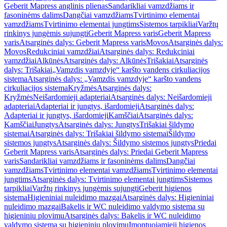
Geberit Mapress anglinis plienas
Sandarikliai vamzdžiams ir
fasoninėms dalims
Dangčiai vamzdžiams
Tvirtinimo elementai
vamzdžiams
Tvirtinimo elementai jungtims
Sistemos tarpikliai
Varžtų
rinkinys jungėmis sujungti
Geberit Mapress varis
Geberit Mapress
varis
Atsarginės dalys: Geberit Mapress varis
Movos
Atsarginės dalys:
Movos
Redukciniai vamzdžiai
Atsarginės dalys: Redukciniai
vamzdžiai
Alkūnės
Atsarginės dalys: Alkūnės
Trišakiai
Atsarginės
dalys: Trišakiai
„Vamzdis vamzdyje“ karšto vandens cirkuliacijos
sistema
Atsarginės dalys: „Vamzdis vamzdyje“ karšto vandens
cirkuliacijos sistema
Kryžmės
Atsarginės dalys:
Kryžmės
Neišardomieji adapteriai
Atsarginės dalys: Neišardomieji
adapteriai
Adapteriai ir jungtys, išardomieji
Atsarginės dalys:
Adapteriai ir jungtys, išardomieji
Kamščiai
Atsarginės dalys:
Kamščiai
Jungtys
Atsarginės dalys: Jungtys
Trišakiai šildymo
sistemai
Atsarginės dalys: Trišakiai šildymo sistemai
Šildymo
sistemos jungtys
Atsarginės dalys: Šildymo sistemos jungtys
Priedai
Geberit Mapress varis
Atsarginės dalys: Priedai Geberit Mapress
varis
Sandarikliai vamzdžiams ir fasoninėms dalims
Dangčiai
vamzdžiams
Tvirtinimo elementai vamzdžiams
Tvirtinimo elementai
jungtims
Atsarginės dalys: Tvirtinimo elementai jungtims
Sistemos
tarpikliai
Varžtų rinkinys jungėmis sujungti
Geberit higienos
sistema
Higieniniai nuleidimo mazgai
Atsarginės dalys: Higieniniai
nuleidimo mazgai
Bakelis ir WC nuleidimo valdymo sistema su
higieniniu plovimu
Atsarginės dalys: Bakelis ir WC nuleidimo
valdymo sistema su higieniniu plovimu
Įmontuojamieji higienos