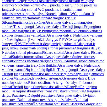
adapteriai
Dengiamosios plokštės
Integruotos pisuarų valdymo
sistemos
Nuotolinė kontrolė
WC puodų, pisuarų ir bidė prietaisų
jungtys
Nuotekų sifonai WC puodams ir sanitariniams
prietaisams
Atsarginės dalys: Nuotekų sifonai WC puodams ir
sanitariniams prietaisams
Sifonai
Atsarginės dalys:
Sifonai
Jungiamosios alkūnės
Atsarginės dalys: Jungiamosios
alkūnės
Tiesioji jungtis
Atsarginės dalys: Tiesioji jungtis
Prijungimo
moduliai
Atsarginės dalys: Prijungimo moduliai
Nuleidimo vandens
alkūnės ilginamieji vamzdžiai
Atsarginės dalys: Nuleidimo vandens
alkūnės ilginamieji vamzdžiai
Jungtys iš PVC
Atsarginės dalys:
Jungtys iš PVC
Manžetai ir dengiamieji gaubteliai
Adapteriai ir
jungiamieji elementai
Nuotekų sifonai pisuarams
Atsarginės dalys:
Nuotekų sifonai pisuarams
Pisuaro sifonai
Atsarginės dalys: Pisuaro
sifonai
Sraigės formos sifonai
Atsarginės dalys: Sraigės formos
sifonai
P-formos sifonai
Atsarginės dalys: P-formos sifonai
Nuleidimo
vandens vamzdžių ir alkūnių ilgikliai
Atsarginės dalys: Nuleidimo
vandens vamzdžių ir alkūnių ilgikliai
Tiesioji jungtis
Atsarginės dalys:
Tiesioji jungtis
Jungiamosios alkūnės
Atsarginės dalys: Jungiamosios
alkūnės
Manžetai
Bidė nuotekų sistemos
Atsarginės dalys: Bidė
nuotekų sistemos
P-formos sifonai
Atsarginės dalys: P-formos
sifonai
Tiesioji jungtis
Jungiamosios alkūnės
Dangčiai
Prijungimo
moduliai
Tarpinės
Prausimosi zona
Praustuvai
Praustuvai
Atsarginės
dalys: Praustuvai
Dvigubi praustuvai
Atsarginės dalys: Dvigubi
praustuvai
Baldiniai praustuvai
Atsarginės dalys: Baldiniai
praustuvai
Ant stalviršio pastatomi praustuvai
Atsarginės dalys: Ant