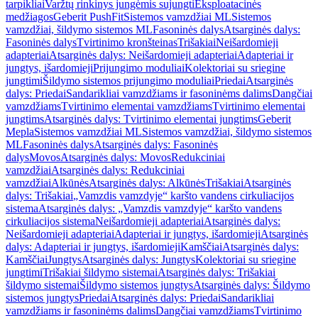
tarpikliai
Varžtų rinkinys jungėmis sujungti
Eksploatacinės
medžiagos
Geberit PushFit
Sistemos vamzdžiai ML
Sistemos
vamzdžiai, šildymo sistemos ML
Fasoninės dalys
Atsarginės dalys:
Fasoninės dalys
Tvirtinimo kronšteinas
Trišakiai
Neišardomieji
adapteriai
Atsarginės dalys: Neišardomieji adapteriai
Adapteriai ir
jungtys, išardomieji
Prijungimo moduliai
Kolektoriai su sriegine
jungtimi
Šildymo sistemos prijungimo moduliai
Priedai
Atsarginės
dalys: Priedai
Sandarikliai vamzdžiams ir fasoninėms dalims
Dangčiai
vamzdžiams
Tvirtinimo elementai vamzdžiams
Tvirtinimo elementai
jungtims
Atsarginės dalys: Tvirtinimo elementai jungtims
Geberit
Mepla
Sistemos vamzdžiai ML
Sistemos vamzdžiai, šildymo sistemos
ML
Fasoninės dalys
Atsarginės dalys: Fasoninės
dalys
Movos
Atsarginės dalys: Movos
Redukciniai
vamzdžiai
Atsarginės dalys: Redukciniai
vamzdžiai
Alkūnės
Atsarginės dalys: Alkūnės
Trišakiai
Atsarginės
dalys: Trišakiai
„Vamzdis vamzdyje“ karšto vandens cirkuliacijos
sistema
Atsarginės dalys: „Vamzdis vamzdyje“ karšto vandens
cirkuliacijos sistema
Neišardomieji adapteriai
Atsarginės dalys:
Neišardomieji adapteriai
Adapteriai ir jungtys, išardomieji
Atsarginės
dalys: Adapteriai ir jungtys, išardomieji
Kamščiai
Atsarginės dalys:
Kamščiai
Jungtys
Atsarginės dalys: Jungtys
Kolektoriai su sriegine
jungtimi
Trišakiai šildymo sistemai
Atsarginės dalys: Trišakiai
šildymo sistemai
Šildymo sistemos jungtys
Atsarginės dalys: Šildymo
sistemos jungtys
Priedai
Atsarginės dalys: Priedai
Sandarikliai
vamzdžiams ir fasoninėms dalims
Dangčiai vamzdžiams
Tvirtinimo