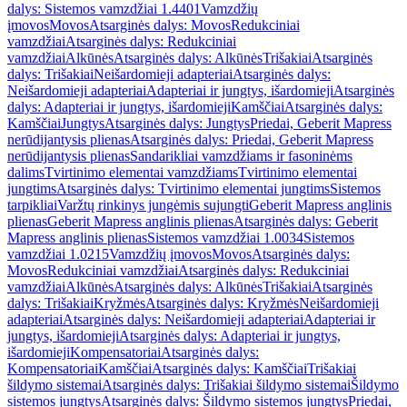
dalys: Sistemos vamzdžiai 1.4401
Vamzdžių
įmovos
Movos
Atsarginės dalys: Movos
Redukciniai
vamzdžiai
Atsarginės dalys: Redukciniai
vamzdžiai
Alkūnės
Atsarginės dalys: Alkūnės
Trišakiai
Atsarginės
dalys: Trišakiai
Neišardomieji adapteriai
Atsarginės dalys:
Neišardomieji adapteriai
Adapteriai ir jungtys, išardomieji
Atsarginės
dalys: Adapteriai ir jungtys, išardomieji
Kamščiai
Atsarginės dalys:
Kamščiai
Jungtys
Atsarginės dalys: Jungtys
Priedai, Geberit Mapress
nerūdijantysis plienas
Atsarginės dalys: Priedai, Geberit Mapress
nerūdijantysis plienas
Sandarikliai vamzdžiams ir fasoninėms
dalims
Tvirtinimo elementai vamzdžiams
Tvirtinimo elementai
jungtims
Atsarginės dalys: Tvirtinimo elementai jungtims
Sistemos
tarpikliai
Varžtų rinkinys jungėmis sujungti
Geberit Mapress anglinis
plienas
Geberit Mapress anglinis plienas
Atsarginės dalys: Geberit
Mapress anglinis plienas
Sistemos vamzdžiai 1.0034
Sistemos
vamzdžiai 1.0215
Vamzdžių įmovos
Movos
Atsarginės dalys:
Movos
Redukciniai vamzdžiai
Atsarginės dalys: Redukciniai
vamzdžiai
Alkūnės
Atsarginės dalys: Alkūnės
Trišakiai
Atsarginės
dalys: Trišakiai
Kryžmės
Atsarginės dalys: Kryžmės
Neišardomieji
adapteriai
Atsarginės dalys: Neišardomieji adapteriai
Adapteriai ir
jungtys, išardomieji
Atsarginės dalys: Adapteriai ir jungtys,
išardomieji
Kompensatoriai
Atsarginės dalys:
Kompensatoriai
Kamščiai
Atsarginės dalys: Kamščiai
Trišakiai
šildymo sistemai
Atsarginės dalys: Trišakiai šildymo sistemai
Šildymo
sistemos jungtys
Atsarginės dalys: Šildymo sistemos jungtys
Priedai,