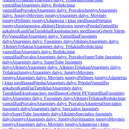
vamzdžiai
Atsarginės dalys: Redukciniai
vamzdžiai
Pravalos
Atsarginės dalys: Pravalos
Jungtys
Atsarginės
dalys: Jungtys
Movinės jungtys
Atsarginės dalys: Movinės
jungtys
Pirštinės jungtys
Adapteriai į kitas medžiagas
Prietaisų
jungtys
Jungiamosios alkūnės
Tiesiosios jungtys
Priedai
Vamzdžių
apkabos
Kamščiai
Tarpikliai
Eksploatacinės medžiagos
Geberit Silent-
Pro
Vamzdžiai
Atsarginės dalys: Vamzdžiai
Fasoninės
dalys
Atsarginės dalys: Fasoninės dalys
Alkūnės
Atsarginės dalys:
Alkūnės
Trišakiai
Atsarginės dalys: Trišakiai
Redukciniai
vamzdžiai
Atsarginės dalys: Redukciniai
vamzdžiai
Pravalos
Atsarginės dalys: Pravalos
SuperTube fasoninės
dalys
Atsarginės dalys: SuperTube fasoninės
dalys
Alkūnės
Atsarginės dalys: Alkūnės
Trišakiai
Atsarginės dalys:
Trišakiai
Jungtys
Atsarginės dalys: Jungtys
Movinės
jungtys
Atsarginės dalys: Movinės jungtys
Pirštinės jungtys
Adapteriai
į kitas medžiagas
Priedai
Atsarginės dalys: Priedai
Vamzdžių
apkabos
Kamščiai
Tarpikliai
Atsarginės dalys:
Tarpikliai
Eksploatacinės medžiagos
Geberit PE
Vamzdžiai
Fasoninės
dalys
Atsarginės dalys: Fasoninės dalys
Alkūnės
Trišakiai
Redukciniai
vamzdžiai
Pravalos
Atsarginės dalys: Pravalos
Adapteriai
Specialios
fasoninės dalys
Atsarginės dalys: Specialios fasoninės
dalys
SuperTube fasoninės dalys
Alkūnės
Specialios fasoninės
dalys
Jungtys
Atsarginės dalys: Jungtys
Suvirinamos jungtys
Movinės
jungtys
Atsarginės dalys: Movinės jungtys
Adapteriai į kitas