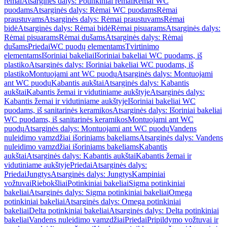
rėmai
Atsarginės dalys: Potinkiniai rėmai
Rėmai WC
puodams
Atsarginės dalys: Rėmai WC puodams
Rėmai
praustuvams
Atsarginės dalys: Rėmai praustuvams
Rėmai
bidė
Atsarginės dalys: Rėmai bidė
Rėmai pisuarams
Atsarginės dalys:
Rėmai pisuarams
Rėmai dušams
Atsarginės dalys: Rėmai
dušams
Priedai
WC puodų elementams
Tvirtinimo
elementams
Išoriniai bakeliai
Išoriniai bakeliai WC puodams, iš
plastiko
Atsarginės dalys: Išoriniai bakeliai WC puodams, iš
plastiko
Montuojami ant WC puodų
Atsarginės dalys: Montuojami
ant WC puodų
Kabantis aukštai
Atsarginės dalys: Kabantis
aukštai
Kabantis žemai ir vidutiniame aukštyje
Atsarginės dalys:
Kabantis žemai ir vidutiniame aukštyje
Išoriniai bakeliai WC
puodams, iš sanitarinės keramikos
Atsarginės dalys: Išoriniai bakeliai
WC puodams, iš sanitarinės keramikos
Montuojami ant WC
puodų
Atsarginės dalys: Montuojami ant WC puodų
Vandens
nuleidimo vamzdžiai išoriniams bakeliams
Atsarginės dalys: Vandens
nuleidimo vamzdžiai išoriniams bakeliams
Kabantis
aukštai
Atsarginės dalys: Kabantis aukštai
Kabantis žemai ir
vidutiniame aukštyje
Priedai
Atsarginės dalys:
Priedai
Jungtys
Atsarginės dalys: Jungtys
Kampiniai
vožtuvai
Riebokšliai
Potinkiniai bakeliai
Sigma potinkiniai
bakeliai
Atsarginės dalys: Sigma potinkiniai bakeliai
Omega
potinkiniai bakeliai
Atsarginės dalys: Omega potinkiniai
bakeliai
Delta potinkiniai bakeliai
Atsarginės dalys: Delta potinkiniai
bakeliai
Vandens nuleidimo vamzdžiai
Priedai
Pripildymo vožtuvai ir