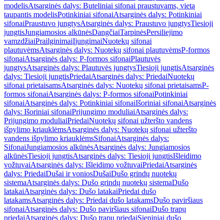
modelis
Atsarginės dalys: Buteliniai sifonai praustuvams, vietą
taupantis modelis
Potinkiniai sifonai
Atsarginės dalys: Potinkiniai
sifonai
Praustuvo jungtys
Atsarginės dalys: Praustuvo jungtys
Tiesioji
jungtis
Jungiamosios alkūnės
Dangčiai
Tarpinės
Persiliejimo
vamzdžiai
Prailginimai
Įjungimai
Nuotekų sifonai
plautuvėms
Atsarginės dalys: Nuotekų sifonai plautuvėms
P-formos
sifonai
Atsarginės dalys: P-formos sifonai
Plautuvės
jungtys
Atsarginės dalys: Plautuvės jungtys
Tiesioji jungtis
Atsarginės
dalys: Tiesioji jungtis
Priedai
Atsarginės dalys: Priedai
Nuotekų
sifonai prietaisams
Atsarginės dalys: Nuotekų sifonai prietaisams
P-
formos sifonai
Atsarginės dalys: P-formos sifonai
Potinkiniai
sifonai
Atsarginės dalys: Potinkiniai sifonai
Išoriniai sifonai
Atsarginės
dalys: Išoriniai sifonai
Prijungimo moduliai
Atsarginės dalys:
Prijungimo moduliai
Priedai
Nuotekų sifonai užteršto vandens
išpylimo kriauklėms
Atsarginės dalys: Nuotekų sifonai užteršto
vandens išpylimo kriauklėms
Sifonai
Atsarginės dalys:
Sifonai
Jungiamosios alkūnės
Atsarginės dalys: Jungiamosios
alkūnės
Tiesioji jungtis
Atsarginės dalys: Tiesioji jungtis
Išleidimo
vožtuvai
Atsarginės dalys: Išleidimo vožtuvai
Priedai
Atsarginės
dalys: Priedai
Dušai ir vonios
Dušai
Dušo grindų nuotekų
sistema
Atsarginės dalys: Dušo grindų nuotekų sistema
Dušo
latakai
Atsarginės dalys: Dušo latakai
Priedai dušo
latakams
Atsarginės dalys: Priedai dušo latakams
Dušo paviršiaus
sifonai
Atsarginės dalys: Dušo paviršiaus sifonai
Dušo trapų
priedai
Atsarginės dalys: Dušo trapų priedai
Sieniniai dušo