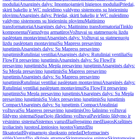
moduliai
Atsarginės dalys: Įmontuojamieji higienos moduliai
Priedai,
skirti bakelių ir WC nuleidimo valdymo sistemoms su higieniniu
plovimu
Atsarginės dalys: Priedai, skirti bakelių ir WC nuleidimo
valdymo sistemoms su higieniniu plovimu
Maitinimo
transformatoriai
Atsarginės dalys: Maitinimo transformatoriai
Tinklo
komponentai
Vamzdynų armatūros
Vožtuvai su statmenuoju lizdu
paslėptam montavimui
Atsarginės dalys: Vožtuvai su statmenuoju
lizdu paslėptam montavimui
Su Mapress presavimo
jungtimis
Atsarginės dalys: Su Mapress presavimo
jungtimis
Rutuliniai ventiliai
Atsarginės dalys: Rutuliniai ventiliai
Su
FlowFit presavimo jungtimis
Atsarginės dalys: Su FlowFit
presavimo jungtimis
Su Mepla presavimo jungtimis
Atsarginės dalys:
Su Mepla presavimo jungtimis
Su Mapress presavimo
jungtimis
Atsarginės dalys: Su Mapress presavimo
jungtimis
Rutuliniai ventiliai paslėptam montavimui
Atsarginės dalys:
Rutuliniai ventiliai paslėptam montavimui
Su FlowFit presavimo
jungtimis
Su Mepla presavimo jungtimis
Atsarginės dalys: Su Mepla
presavimo jungtimis
Su Volex presavimo jungtimis
Su jungtimis
Compact
Atsarginės dalys: Su jungtimis Compact
Atgaliniai
vožtuvai
Su Mapress presavimo jungtimis
Oro šalinimo vožtuvai
šildymo sistemai
Sparčiojo išleidimo vožtuvai
Paviršinio šildymo ir
vėsinimo sistema
Sistemos vamzdžiai
Įrengimo medžiagos
Kraštinės
izoliacinės juostos
Lipniosios juostos
Vamzdžių
fiksatoriai
Išlyginamojo sluoksnio priedai
Deformacinės
siūlės
Vamzdžio alkūnės atramos
Skirstomosios spintos
Skirstomosios