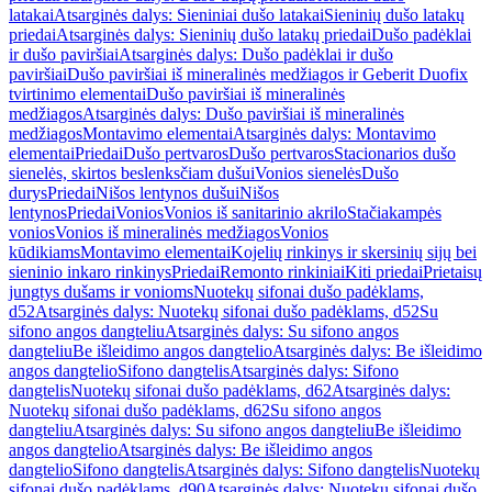
latakai
Atsarginės dalys: Sieniniai dušo latakai
Sieninių dušo latakų
priedai
Atsarginės dalys: Sieninių dušo latakų priedai
Dušo padėklai
ir dušo paviršiai
Atsarginės dalys: Dušo padėklai ir dušo
paviršiai
Dušo paviršiai iš mineralinės medžiagos ir Geberit Duofix
tvirtinimo elementai
Dušo paviršiai iš mineralinės
medžiagos
Atsarginės dalys: Dušo paviršiai iš mineralinės
medžiagos
Montavimo elementai
Atsarginės dalys: Montavimo
elementai
Priedai
Dušo pertvaros
Dušo pertvaros
Stacionarios dušo
sienelės, skirtos beslenksčiam dušui
Vonios sienelės
Dušo
durys
Priedai
Nišos lentynos dušui
Nišos
lentynos
Priedai
Vonios
Vonios iš sanitarinio akrilo
Stačiakampės
vonios
Vonios iš mineralinės medžiagos
Vonios
kūdikiams
Montavimo elementai
Kojelių rinkinys ir skersinių sijų bei
sieninio inkaro rinkinys
Priedai
Remonto rinkiniai
Kiti priedai
Prietaisų
jungtys dušams ir vonioms
Nuotekų sifonai dušo padėklams,
d52
Atsarginės dalys: Nuotekų sifonai dušo padėklams, d52
Su
sifono angos dangteliu
Atsarginės dalys: Su sifono angos
dangteliu
Be išleidimo angos dangtelio
Atsarginės dalys: Be išleidimo
angos dangtelio
Sifono dangtelis
Atsarginės dalys: Sifono
dangtelis
Nuotekų sifonai dušo padėklams, d62
Atsarginės dalys:
Nuotekų sifonai dušo padėklams, d62
Su sifono angos
dangteliu
Atsarginės dalys: Su sifono angos dangteliu
Be išleidimo
angos dangtelio
Atsarginės dalys: Be išleidimo angos
dangtelio
Sifono dangtelis
Atsarginės dalys: Sifono dangtelis
Nuotekų
sifonai dušo padėklams, d90
Atsarginės dalys: Nuotekų sifonai dušo