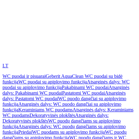
LT
WC puodai ir pisuarai
Geberit AquaClean WC puodai su bidė
funkcija
WC puodai su apiplovimo funkcija
Atsarginės dalys: WC
puodai su apiplovimo funkcija
Pakabinami WC puodai
Atsarginės
dalys: Pakabinami WC puodai
Pastatomi WC puodai
Atsarginės
dalys: Pastatomi WC puodai
WC puodo dangčiai su apiplovimo
funkcija
Atsarginės dalys: WC puodo dangčiai su apiplovimo
funkcija
Keraminiams WC puodams
Atsarginės dalys: Keraminiams
WC puodams
Dekoratyvinės plokštės
Atsarginės dalys:
Dekoratyvinės plokštės
WC puodų dangčiams su apiplovimo
funkcija
Atsarginės dalys: WC puodų dangčiams su apiplovimo
funkcija
Priedai
WC puodams su apiplovimo funkcija
WC puodų
dangčiams su apiplovimo funkcija
WC puodų dangčiams ir WC