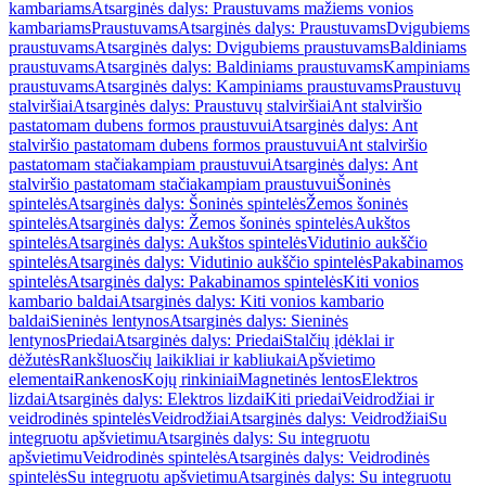
kambariams
Atsarginės dalys: Praustuvams mažiems vonios
kambariams
Praustuvams
Atsarginės dalys: Praustuvams
Dvigubiems
praustuvams
Atsarginės dalys: Dvigubiems praustuvams
Baldiniams
praustuvams
Atsarginės dalys: Baldiniams praustuvams
Kampiniams
praustuvams
Atsarginės dalys: Kampiniams praustuvams
Praustuvų
stalviršiai
Atsarginės dalys: Praustuvų stalviršiai
Ant stalviršio
pastatomam dubens formos praustuvui
Atsarginės dalys: Ant
stalviršio pastatomam dubens formos praustuvui
Ant stalviršio
pastatomam stačiakampiam praustuvui
Atsarginės dalys: Ant
stalviršio pastatomam stačiakampiam praustuvui
Šoninės
spintelės
Atsarginės dalys: Šoninės spintelės
Žemos šoninės
spintelės
Atsarginės dalys: Žemos šoninės spintelės
Aukštos
spintelės
Atsarginės dalys: Aukštos spintelės
Vidutinio aukščio
spintelės
Atsarginės dalys: Vidutinio aukščio spintelės
Pakabinamos
spintelės
Atsarginės dalys: Pakabinamos spintelės
Kiti vonios
kambario baldai
Atsarginės dalys: Kiti vonios kambario
baldai
Sieninės lentynos
Atsarginės dalys: Sieninės
lentynos
Priedai
Atsarginės dalys: Priedai
Stalčių įdėklai ir
dėžutės
Rankšluosčių laikikliai ir kabliukai
Apšvietimo
elementai
Rankenos
Kojų rinkiniai
Magnetinės lentos
Elektros
lizdai
Atsarginės dalys: Elektros lizdai
Kiti priedai
Veidrodžiai ir
veidrodinės spintelės
Veidrodžiai
Atsarginės dalys: Veidrodžiai
Su
integruotu apšvietimu
Atsarginės dalys: Su integruotu
apšvietimu
Veidrodinės spintelės
Atsarginės dalys: Veidrodinės
spintelės
Su integruotu apšvietimu
Atsarginės dalys: Su integruotu