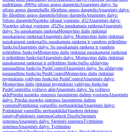
padėklams, d90
Su sifono angos dangteliu
Atsarginės dalys: Su
sifono angos dangteliu
Be išleidimo angos dangtelio
Atsarginės dalys:
Be išleidimo angos dangtelio
Sifono dangtelis
Atsarginės dalys:
Sifono dangtelis
Nuotekų sifonai vonioms, d52
Atsarginės dalys:
Nuotekų sifonai vonioms, d52
Su pasukamąja rankena
Atsarginės
dalys: Su pasukamąja rankena
Montavimo dalių rinkiniai
pasukamajai rankenai
Atsarginės dalys: Montavimo dalių rinkiniai
pasukamajai rankenai
Su pasukamąja rankena ir vandens prileidimo
funkcija
Atsarginės dalys: Su pasukamąja rankena ir vandens
prileidimo funkcija
Montavimo dalių rinkiniai pasukamajai rankenai
ir prileidimo funkcijai
Atsarginės dalys: Montavimo dalių rinkiniai
pasukamajai rankenai ir prileidimo funkcijai
Su uždarymo
paspaudimu funkcija PushControl
Atsarginės dalys: Su uždarymo
paspaudimu funkcija PushControl
Montavimo dalių rinkiniai
mygtukinio valdymo funkcijai PushControl
Atsarginės dalys:
Montavimo dalių rinkiniai mygtukinio valdymo funkcijai
PushControl
Su vožtuvo akle
Atsarginės dalys: Su vožtuvo
akle
Priedai nuotekų sistemos fasoninėms dalims vonioms
Atsarginės
dalys: Priedai nuotekų sistemos fasoninėms dalims
vonioms
Potinkiniai vamzdžio pertraukikliai
Atsarginės dalys:
Potinkiniai vamzdžio pertraukikliai
Vandens tiekimo
jungtys
Potinkinės sistemos
Geberit Duofix
Sieninės
sistemos
Atsarginės dalys: Sieninės sistemos
Tvirtinimo
sistemos
Atsarginės dalys: Tvirtinimo
sistemos
Plokštės
Priedai
Atsarginės dalys: Priedai
Potinkiniai