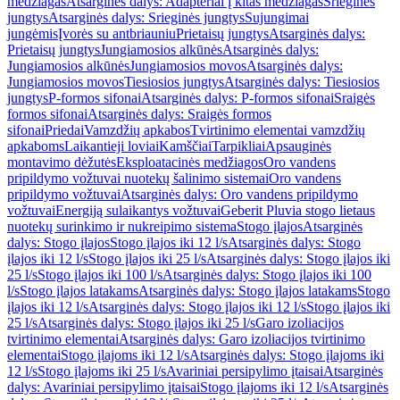
medžiagas
Atsarginės dalys: Adapteriai į kitas medžiagas
Srieginės
jungtys
Atsarginės dalys: Srieginės jungtys
Sujungimai
jungėmis
Įvorės su antbriauniu
Prietaisų jungtys
Atsarginės dalys:
Prietaisų jungtys
Jungiamosios alkūnės
Atsarginės dalys:
Jungiamosios alkūnės
Jungiamosios movos
Atsarginės dalys:
Jungiamosios movos
Tiesiosios jungtys
Atsarginės dalys: Tiesiosios
jungtys
P-formos sifonai
Atsarginės dalys: P-formos sifonai
Sraigės
formos sifonai
Atsarginės dalys: Sraigės formos
sifonai
Priedai
Vamzdžių apkabos
Tvirtinimo elementai vamzdžių
apkaboms
Laikantieji loviai
Kamščiai
Tarpikliai
Apsauginės
montavimo dėžutės
Eksploatacinės medžiagos
Oro vandens
pripildymo vožtuvai nuotekų šalinimo sistemai
Oro vandens
pripildymo vožtuvai
Atsarginės dalys: Oro vandens pripildymo
vožtuvai
Energiją sulaikantys vožtuvai
Geberit Pluvia stogo lietaus
nuotekų surinkimo ir nukreipimo sistema
Stogo įlajos
Atsarginės
dalys: Stogo įlajos
Stogo įlajos iki 12 l/s
Atsarginės dalys: Stogo
įlajos iki 12 l/s
Stogo įlajos iki 25 l/s
Atsarginės dalys: Stogo įlajos iki
25 l/s
Stogo įlajos iki 100 l/s
Atsarginės dalys: Stogo įlajos iki 100
l/s
Stogo įlajos latakams
Atsarginės dalys: Stogo įlajos latakams
Stogo
įlajos iki 12 l/s
Atsarginės dalys: Stogo įlajos iki 12 l/s
Stogo įlajos iki
25 l/s
Atsarginės dalys: Stogo įlajos iki 25 l/s
Garo izoliacijos
tvirtinimo elementai
Atsarginės dalys: Garo izoliacijos tvirtinimo
elementai
Stogo įlajoms iki 12 l/s
Atsarginės dalys: Stogo įlajoms iki
12 l/s
Stogo įlajoms iki 25 l/s
Avariniai persipylimo įtaisai
Atsarginės
dalys: Avariniai persipylimo įtaisai
Stogo įlajoms iki 12 l/s
Atsarginės