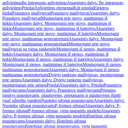
apšvietimu
Be integruoto apšvietimo
Atsarginės dalys: Be integruoto
apšvietimo
Priedai
Apšvietimo elementai
Kiti priedai
Elektros
lizdai
Praustuvų maišytuvai
Praustuvų maišytuvai
Atsarginės dalys:
Praustuvų maišytuvai
Montuojami prie stovo, maitinimas iš
tinklo
Atsarginės dalys: Montuojami prie stovo, maitinimas iš
tinklo
Montuojami prie stovo, maitinimas iš baterijos
Atsarginės
dalys: Montuojami prie stovo, maitinimas iš baterijos
Montuojami
prie stovo, maitinamas generatoriumi
Atsarginės dalys: Montuojami
prie stovo, maitinamas generatoriumi
Montuojami prie stovo,
maišytuvai su viena rankenėle
Montuojami iš sienos, maitinimas iš
tinklo
Atsarginės dalys: Montuojami iš sienos, maitinimas iš
tinklo
Montuojami iš sienos, maitinimas iš baterijos
Atsarginės dalys:
Montuojami iš sienos, maitinimas iš baterijos
Montuojami iš sienos,
maitinamas generatoriumi
Atsarginės dalys: Montuojami iš sienos,
maitinamas generatoriumi
Dviejų rankenų maišytuvas, montuojamas
prie sienos
Atsarginės dalys: Dviejų rankenų maišytuvas,
montuojamas prie sienos
Priedai
Atsarginės dalys: Priedai
Praustuvų
maišytuvams
Atsarginės dalys: Praustuvų maišytuvams
Prietaisų
jungtys praustuvams, plautuvėms, prietaisams ir plautuvėms išpilti
ypač užterštą vandenį
Nuotekų sifonai praustuvams
Atsarginės dalys:
Nuotekų sifonai praustuvams
P-formos sifonai
Atsarginės dalys: P-
formos sifonai
P-formos sifonai, vietą taupantis modelis
Atsarginės
dalys: P-formos sifonai, vietą taupantis modelis
Butelinis sifonai
praustuvams
Atsarginės dalys: Butelinis sifonai
praustuvams
Buteliniai sifonai praustuvams, vietą taupantis