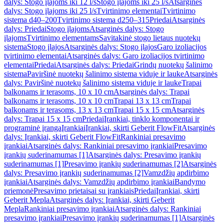
dalys: Stogo įlajoms iki 12 l/s
Stogo įlajoms iki 25 l/s
Atsarginės
dalys: Stogo įlajoms iki 25 l/s
Tvirtinimo elementai
Tvirtinimo
sistema d40–200
Tvirtinimo sistema d250–315
Priedai
Atsarginės
dalys: Priedai
Stogo įlajoms
Atsarginės dalys: Stogo
įlajoms
Tvirtinimo elementams
Savitakinė stogo lietaus nuotekų
sistema
Stogo įlajos
Atsarginės dalys: Stogo įlajos
Garo izoliacijos
tvirtinimo elementai
Atsarginės dalys: Garo izoliacijos tvirtinimo
elementai
Priedai
Atsarginės dalys: Priedai
Grindų nuotekų šalinimo
sistema
Paviršinė nuotekų šalinimo sistema viduje ir lauke
Atsarginės
dalys: Paviršinė nuotekų šalinimo sistema viduje ir lauke
Trapai
balkonams ir terasoms, 10 x 10 cm
Atsarginės dalys: Trapai
balkonams ir terasoms, 10 x 10 cm
Trapai 13 x 13 cm
Trapai
balkonams ir terasoms, 13 x 13 cm
Trapai 15 x 15 cm
Atsarginės
dalys: Trapai 15 x 15 cm
Priedai
Įrankiai, tinklo komponentai ir
programinė įranga
Įrankiai
Įrankiai, skirti Geberit FlowFit
Atsarginės
dalys: Įrankiai, skirti Geberit FlowFit
Rankiniai presavimo
įrankiai
Atsarginės dalys: Rankiniai presavimo įrankiai
Presavimo
įrankių suderinamumas [1]
Atsarginės dalys: Presavimo įrankių
suderinamumas [1]
Presavimo įrankių suderinamumas [2]
Atsarginės
dalys: Presavimo įrankių suderinamumas [2]
Vamzdžių apdirbimo
įrankiai
Atsarginės dalys: Vamzdžių apdirbimo įrankiai
Bandymo
priemonė
Presavimo prietaisai su įrankiais
Priedai
Įrankiai, skirti
Geberit Mepla
Atsarginės dalys: Įrankiai, skirti Geberit
Mepla
Rankiniai presavimo įrankiai
Atsarginės dalys: Rankiniai
presavimo įrankiai
Presavimo įrankių suderinamumas [1]
Atsarginės