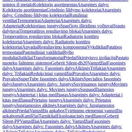
spintos iš metalo
Kolektorių asortimentas
Atsarginės dalys:
Kolektorių asortimentas
Grindinio šildymo kolektoriai
Atsarginės
dalys: Grindinio šildymo kolektoriai
Rutuliniai
ventiliai
Termometrai
Adapteriai
Atsarginės dalys:
Adapteriai
Kolektoriaus jungtys
Sparčiojo išleidimo vožtuvai
Srauto
dalytuvai
Temperatūros reguliavimo blokai
Atsarginės dalys:
Temperatūros reguliavimo blokai
Radiatorių kontūrų
kolektoriai
Atsarginės dalys: Radiatorių kontūrų
kolektoriai
Apvadai
Reguliavimo komponentai
Vykdikliai
Patalpos
termostatai
Pagrindiniai valdikliai
Ryšio
moduliai
Jutikliai
Transformatoriai
Priedai
Skirstytuvo izoliacija
Pastato
nuotekų šalinimo sistemos
Geberit Silent-db20
Vamzdžiai
Fasoninės
dalys
Atsarginės dalys: Fasoninės dalys
Alkūnės
Trišakiai
Atsarginės
dalys: Trišakiai
Redukciniai vamzdžiai
Pravalos
Atsarginės dalys:
Pravalos
SuperTube fasoninės dalys
Alkūnės
Specialios fasoninės
dalys
Jungtys
Atsarginės dalys: Jungtys
Suvirinamos jungtys
Movinės
jungtys
Atsarginės dalys: Movinės jungtys
Suspaudžiamosios
jungtys
Adapteriai į kitas medžiagas
Atsarginės dalys: Adapteriai į
kitas medžiagas
Prietaisų jungtys
Atsarginės dalys: Prietaisų
jungtys
Jungiamosios alkūnės
Atsarginės dalys: Jungiamosios
alkūnės
Priedai
Vamzdžių apkabos
Tvirtinimo elementai vamzdžių
apkaboms
Kamščiai
Tarpikliai
Eksploatacinės medžiagos
Geberit
Silent-PP
Vamzdžiai
Atsarginės dalys: Vamzdžiai
Fasoninės
dalys
Atsarginės dalys: Fasoninės dalys
Alkūnės
Atsarginės dalys:
Alkūnės
Trišakiai
Atsarginės dalys: Trišakiai
Redukciniai