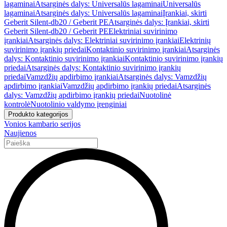
lagaminai
Atsarginės dalys: Universalūs lagaminai
Universalūs
lagaminai
Atsarginės dalys: Universalūs lagaminai
Įrankiai, skirti
Geberit Silent-db20 / Geberit PE
Atsarginės dalys: Įrankiai, skirti
Geberit Silent-db20 / Geberit PE
Elektriniai suvirinimo
įrankiai
Atsarginės dalys: Elektriniai suvirinimo įrankiai
Elektrinių
suvirinimo įrankių priedai
Kontaktinio suvirinimo įrankiai
Atsarginės
dalys: Kontaktinio suvirinimo įrankiai
Kontaktinio suvirinimo įrankių
priedai
Atsarginės dalys: Kontaktinio suvirinimo įrankių
priedai
Vamzdžių apdirbimo įrankiai
Atsarginės dalys: Vamzdžių
apdirbimo įrankiai
Vamzdžių apdirbimo įrankių priedai
Atsarginės
dalys: Vamzdžių apdirbimo įrankių priedai
Nuotolinė
kontrolė
Nuotolinio valdymo įrenginiai
Produkto kategorijos
Vonios kambario serijos
Naujienos