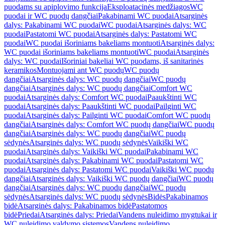
puodams su apiplovimo funkcija
Eksploatacinės medžiagos
WC
puodai ir WC puodų dangčiai
Pakabinami WC puodai
Atsarginės
dalys: Pakabinami WC puodai
WC puodai
Atsarginės dalys: WC
puodai
Pastatomi WC puodai
Atsarginės dalys: Pastatomi WC
puodai
WC puodai išoriniams bakeliams montuoti
Atsarginės dalys:
WC puodai išoriniams bakeliams montuoti
WC puodai
Atsarginės
dalys: WC puodai
Išoriniai bakeliai WC puodams, iš sanitarinės
keramikos
Montuojami ant WC puodų
WC puodų
dangčiai
Atsarginės dalys: WC puodų dangčiai
WC puodų
dangčiai
Atsarginės dalys: WC puodų dangčiai
Comfort WC
puodai
Atsarginės dalys: Comfort WC puodai
Paaukštinti WC
puodai
Atsarginės dalys: Paaukštinti WC puodai
Pailginti WC
puodai
Atsarginės dalys: Pailginti WC puodai
Comfort WC puodų
dangčiai
Atsarginės dalys: Comfort WC puodų dangčiai
WC puodų
dangčiai
Atsarginės dalys: WC puodų dangčiai
WC puodų
sėdynės
Atsarginės dalys: WC puodų sėdynės
Vaikiški WC
puodai
Atsarginės dalys: Vaikiški WC puodai
Pakabinami WC
puodai
Atsarginės dalys: Pakabinami WC puodai
Pastatomi WC
puodai
Atsarginės dalys: Pastatomi WC puodai
Vaikiški WC puodų
dangčiai
Atsarginės dalys: Vaikiški WC puodų dangčiai
WC puodų
dangčiai
Atsarginės dalys: WC puodų dangčiai
WC puodų
sėdynės
Atsarginės dalys: WC puodų sėdynės
Bidės
Pakabinamos
bidė
Atsarginės dalys: Pakabinamos bidė
Pastatomos
bidė
Priedai
Atsarginės dalys: Priedai
Vandens nuleidimo mygtukai ir
WC nuleidimo valdymo sistemos
Vandens nuleidimo