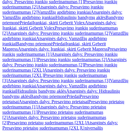
dalys: Presavimo įrankių suderinamumas [1]
Presavimo įrankių
suderinamumas [2]
Atsarginės dalys: Presavimo įrankių
suderinamumas [2]
Vamzdžių apdirbimo įrankiai
Atsarginės dalys:
Vamzdžių apdirbimo įrankiai
Hidraulinių bandymų aklės
Bandymo
priemonė
Priedai
Įrankiai, skirti Geberit Volex
Atsarginės dalys:
Įrankiai, skirti Geberit Volex
Presavimo įrankių suderinamumas
[2]
Atsarginės dalys: Presavimo įrankių suderinamumas [2]
Vamzdžių
apdirbimo įrankiai
Atsarginės dalys: Vamzdžių apdirbimo
įrankiai
Bandymo priemonė
Priedai
Įrankiai, skirti Geberit
Mapress
Atsarginės dalys: Įrankiai, skirti Geberit Mapress
Presavimo
įrankių suderinamumas [1]
Atsarginės dalys: Presavimo įrankių
suderinamumas [1]
Presavimo įrankių suderinamumas [2]
Atsarginės
dalys: Presavimo įrankių suderinamumas [2]
Presavimo įrankių
suderinamumas [2XL]
Atsarginės dalys: Presavimo įrankių
suderinamumas [2XL]
Presavimo įrankių suderinamumas
[3]
Atsarginės dalys: Presavimo įrankių suderinamumas [3]
Vamzdžių
apdirbimo įrankiai
Atsarginės dalys: Vamzdžių apdirbimo
įrankiai
Hidraulinių bandymų aklės
Atsarginės dalys: Hidraulinių
bandymų aklės
Bandymo priemonė
Priedai
Presavimo
prietaisai
Atsarginės dalys: Presavimo prietaisai
Presavimo prietaisų
suderinamumas [1]
Atsarginės dalys: Presavimo prietaisų
suderinamumas [1]
Presavimo prietaisų suderinamumas
[2]
Atsarginės dalys: Presavimo prietaisų suderinamumas
[2]
Presavimo prietaisų suderinamumas [2XL]
Atsarginės dalys:
Presavimo prietaisų suderinamumas [2XL]
Universalūs