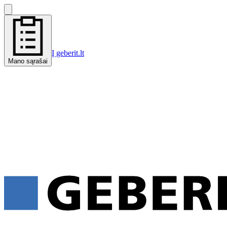
Į geberit.lt
Mano sąrašai