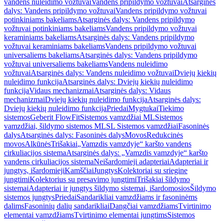
vandens nuleidimo vožtuvai
Vandens pripildymo vožtuvai
Atsarginės
dalys: Vandens pripildymo vožtuvai
Vandens pripildymo vožtuvai
potinkiniams bakeliams
Atsarginės dalys: Vandens pripildymo
vožtuvai potinkiniams bakeliams
Vandens pripildymo vožtuvai
keraminiams bakeliams
Atsarginės dalys: Vandens pripildymo
vožtuvai keraminiams bakeliams
Vandens pripildymo vožtuvai
universaliems bakeliams
Atsarginės dalys: Vandens pripildymo
vožtuvai universaliems bakeliams
Vandens nuleidimo
vožtuvai
Atsarginės dalys: Vandens nuleidimo vožtuvai
Dviejų kiekių
nuleidimo funkcija
Atsarginės dalys: Dviejų kiekių nuleidimo
funkcija
Vidaus mechanizmai
Atsarginės dalys: Vidaus
mechanizmai
Dviejų kiekių nuleidimo funkcija
Atsarginės dalys:
Dviejų kiekių nuleidimo funkcija
Priedai
Mygtukai
Tiekimo
sistemos
Geberit FlowFit
Sistemos vamzdžiai ML
Sistemos
vamzdžiai, šildymo sistemos ML
SL Sistemos vamzdžiai
Fasoninės
dalys
Atsarginės dalys: Fasoninės dalys
Movos
Redukcinės
movos
Alkūnės
Trišakiai
„Vamzdis vamzdyje“ karšto vandens
cirkuliacijos sistema
Atsarginės dalys: „Vamzdis vamzdyje“ karšto
vandens cirkuliacijos sistema
Neišardomieji adapteriai
Adapteriai ir
jungtys, išardomieji
Kamščiai
Jungtys
Kolektoriai su sriegine
jungtimi
Kolektorius su presavimo jungtimi
Trišakiai šildymo
sistemai
Adapteriai ir jungtys šildymo sistemai, išardomosios
Šildymo
sistemos jungtys
Priedai
Sandarikliai vamzdžiams ir fasoninėms
dalims
Fasoninių dalių sandarikliai
Dangčiai vamzdžiams
Tvirtinimo
elementai vamzdžiams
Tvirtinimo elementai jungtims
Sistemos