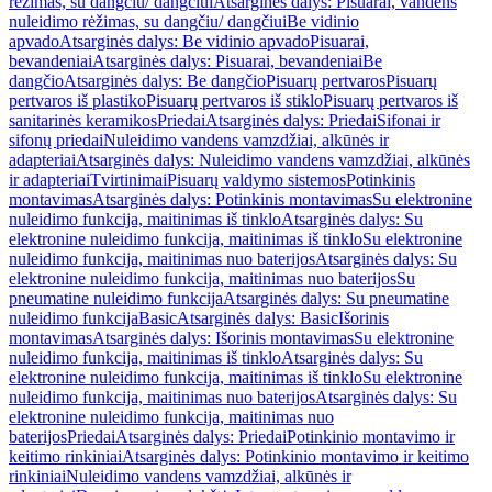
rėžimas, su dangčiu/ dangčiui
Atsarginės dalys: Pisuarai, vandens
nuleidimo rėžimas, su dangčiu/ dangčiui
Be vidinio
apvado
Atsarginės dalys: Be vidinio apvado
Pisuarai,
bevandeniai
Atsarginės dalys: Pisuarai, bevandeniai
Be
dangčio
Atsarginės dalys: Be dangčio
Pisuarų pertvaros
Pisuarų
pertvaros iš plastiko
Pisuarų pertvaros iš stiklo
Pisuarų pertvaros iš
sanitarinės keramikos
Priedai
Atsarginės dalys: Priedai
Sifonai ir
sifonų priedai
Nuleidimo vandens vamzdžiai, alkūnės ir
adapteriai
Atsarginės dalys: Nuleidimo vandens vamzdžiai, alkūnės
ir adapteriai
Tvirtinimai
Pisuarų valdymo sistemos
Potinkinis
montavimas
Atsarginės dalys: Potinkinis montavimas
Su elektronine
nuleidimo funkcija, maitinimas iš tinklo
Atsarginės dalys: Su
elektronine nuleidimo funkcija, maitinimas iš tinklo
Su elektronine
nuleidimo funkcija, maitinimas nuo baterijos
Atsarginės dalys: Su
elektronine nuleidimo funkcija, maitinimas nuo baterijos
Su
pneumatine nuleidimo funkcija
Atsarginės dalys: Su pneumatine
nuleidimo funkcija
Basic
Atsarginės dalys: Basic
Išorinis
montavimas
Atsarginės dalys: Išorinis montavimas
Su elektronine
nuleidimo funkcija, maitinimas iš tinklo
Atsarginės dalys: Su
elektronine nuleidimo funkcija, maitinimas iš tinklo
Su elektronine
nuleidimo funkcija, maitinimas nuo baterijos
Atsarginės dalys: Su
elektronine nuleidimo funkcija, maitinimas nuo
baterijos
Priedai
Atsarginės dalys: Priedai
Potinkinio montavimo ir
keitimo rinkiniai
Atsarginės dalys: Potinkinio montavimo ir keitimo
rinkiniai
Nuleidimo vandens vamzdžiai, alkūnės ir