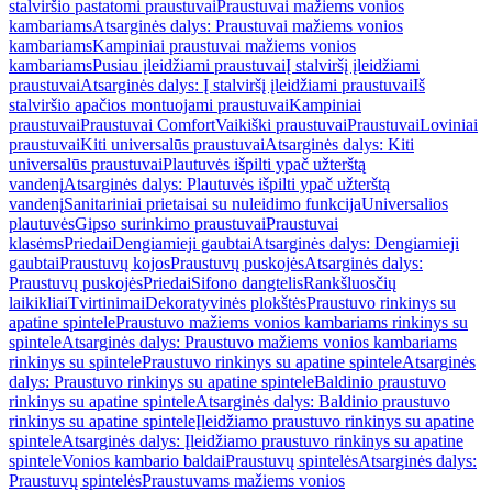
stalviršio pastatomi praustuvai
Praustuvai mažiems vonios
kambariams
Atsarginės dalys: Praustuvai mažiems vonios
kambariams
Kampiniai praustuvai mažiems vonios
kambariams
Pusiau įleidžiami praustuvai
Į stalviršį įleidžiami
praustuvai
Atsarginės dalys: Į stalviršį įleidžiami praustuvai
Iš
stalviršio apačios montuojami praustuvai
Kampiniai
praustuvai
Praustuvai Comfort
Vaikiški praustuvai
Praustuvai
Loviniai
praustuvai
Kiti universalūs praustuvai
Atsarginės dalys: Kiti
universalūs praustuvai
Plautuvės išpilti ypač užterštą
vandenį
Atsarginės dalys: Plautuvės išpilti ypač užterštą
vandenį
Sanitariniai prietaisai su nuleidimo funkcija
Universalios
plautuvės
Gipso surinkimo praustuvai
Praustuvai
klasėms
Priedai
Dengiamieji gaubtai
Atsarginės dalys: Dengiamieji
gaubtai
Praustuvų kojos
Praustuvų puskojės
Atsarginės dalys:
Praustuvų puskojės
Priedai
Sifono dangtelis
Rankšluosčių
laikikliai
Tvirtinimai
Dekoratyvinės plokštės
Praustuvo rinkinys su
apatine spintele
Praustuvo mažiems vonios kambariams rinkinys su
spintele
Atsarginės dalys: Praustuvo mažiems vonios kambariams
rinkinys su spintele
Praustuvo rinkinys su apatine spintele
Atsarginės
dalys: Praustuvo rinkinys su apatine spintele
Baldinio praustuvo
rinkinys su apatine spintele
Atsarginės dalys: Baldinio praustuvo
rinkinys su apatine spintele
Įleidžiamo praustuvo rinkinys su apatine
spintele
Atsarginės dalys: Įleidžiamo praustuvo rinkinys su apatine
spintele
Vonios kambario baldai
Praustuvų spintelės
Atsarginės dalys:
Praustuvų spintelės
Praustuvams mažiems vonios