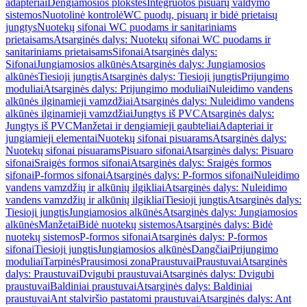
adapteriai
Dengiamosios plokštės
Integruotos pisuarų valdymo
sistemos
Nuotolinė kontrolė
WC puodų, pisuarų ir bidė prietaisų
jungtys
Nuotekų sifonai WC puodams ir sanitariniams
prietaisams
Atsarginės dalys: Nuotekų sifonai WC puodams ir
sanitariniams prietaisams
Sifonai
Atsarginės dalys:
Sifonai
Jungiamosios alkūnės
Atsarginės dalys: Jungiamosios
alkūnės
Tiesioji jungtis
Atsarginės dalys: Tiesioji jungtis
Prijungimo
moduliai
Atsarginės dalys: Prijungimo moduliai
Nuleidimo vandens
alkūnės ilginamieji vamzdžiai
Atsarginės dalys: Nuleidimo vandens
alkūnės ilginamieji vamzdžiai
Jungtys iš PVC
Atsarginės dalys:
Jungtys iš PVC
Manžetai ir dengiamieji gaubteliai
Adapteriai ir
jungiamieji elementai
Nuotekų sifonai pisuarams
Atsarginės dalys:
Nuotekų sifonai pisuarams
Pisuaro sifonai
Atsarginės dalys: Pisuaro
sifonai
Sraigės formos sifonai
Atsarginės dalys: Sraigės formos
sifonai
P-formos sifonai
Atsarginės dalys: P-formos sifonai
Nuleidimo
vandens vamzdžių ir alkūnių ilgikliai
Atsarginės dalys: Nuleidimo
vandens vamzdžių ir alkūnių ilgikliai
Tiesioji jungtis
Atsarginės dalys:
Tiesioji jungtis
Jungiamosios alkūnės
Atsarginės dalys: Jungiamosios
alkūnės
Manžetai
Bidė nuotekų sistemos
Atsarginės dalys: Bidė
nuotekų sistemos
P-formos sifonai
Atsarginės dalys: P-formos
sifonai
Tiesioji jungtis
Jungiamosios alkūnės
Dangčiai
Prijungimo
moduliai
Tarpinės
Prausimosi zona
Praustuvai
Praustuvai
Atsarginės
dalys: Praustuvai
Dvigubi praustuvai
Atsarginės dalys: Dvigubi
praustuvai
Baldiniai praustuvai
Atsarginės dalys: Baldiniai
praustuvai
Ant stalviršio pastatomi praustuvai
Atsarginės dalys: Ant