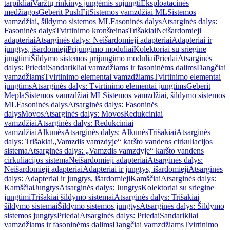
tarpikliai
Varžtų rinkinys jungėmis sujungti
Eksploatacinės
medžiagos
Geberit PushFit
Sistemos vamzdžiai ML
Sistemos
vamzdžiai, šildymo sistemos ML
Fasoninės dalys
Atsarginės dalys:
Fasoninės dalys
Tvirtinimo kronšteinas
Trišakiai
Neišardomieji
adapteriai
Atsarginės dalys: Neišardomieji adapteriai
Adapteriai ir
jungtys, išardomieji
Prijungimo moduliai
Kolektoriai su sriegine
jungtimi
Šildymo sistemos prijungimo moduliai
Priedai
Atsarginės
dalys: Priedai
Sandarikliai vamzdžiams ir fasoninėms dalims
Dangčiai
vamzdžiams
Tvirtinimo elementai vamzdžiams
Tvirtinimo elementai
jungtims
Atsarginės dalys: Tvirtinimo elementai jungtims
Geberit
Mepla
Sistemos vamzdžiai ML
Sistemos vamzdžiai, šildymo sistemos
ML
Fasoninės dalys
Atsarginės dalys: Fasoninės
dalys
Movos
Atsarginės dalys: Movos
Redukciniai
vamzdžiai
Atsarginės dalys: Redukciniai
vamzdžiai
Alkūnės
Atsarginės dalys: Alkūnės
Trišakiai
Atsarginės
dalys: Trišakiai
„Vamzdis vamzdyje“ karšto vandens cirkuliacijos
sistema
Atsarginės dalys: „Vamzdis vamzdyje“ karšto vandens
cirkuliacijos sistema
Neišardomieji adapteriai
Atsarginės dalys:
Neišardomieji adapteriai
Adapteriai ir jungtys, išardomieji
Atsarginės
dalys: Adapteriai ir jungtys, išardomieji
Kamščiai
Atsarginės dalys:
Kamščiai
Jungtys
Atsarginės dalys: Jungtys
Kolektoriai su sriegine
jungtimi
Trišakiai šildymo sistemai
Atsarginės dalys: Trišakiai
šildymo sistemai
Šildymo sistemos jungtys
Atsarginės dalys: Šildymo
sistemos jungtys
Priedai
Atsarginės dalys: Priedai
Sandarikliai
vamzdžiams ir fasoninėms dalims
Dangčiai vamzdžiams
Tvirtinimo