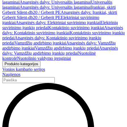
lagaminai
Atsarginės dalys: Universalūs lagaminai
Universalūs
lagaminai
Atsarginės dalys: Universalūs lagaminai
Įrankiai, skirti
Geberit Silent-db20 / Geberit PE
Atsarginės dalys: Įrankiai, skirti
Geberit Silent-db20 / Geberit PE
Elektriniai suvirinimo
įrankiai
Atsarginės dalys: Elektriniai suvirinimo įrankiai
Elektrinių
suvirinimo įrankių priedai
Kontaktinio suvirinimo įrankiai
Atsarginės
dalys: Kontaktinio suvirinimo įrankiai
Kontaktinio suvirinimo įrankių
priedai
Atsarginės dalys: Kontaktinio suvirinimo įrankių
priedai
Vamzdžių apdirbimo įrankiai
Atsarginės dalys: Vamzdžių
apdirbimo įrankiai
Vamzdžių apdirbimo įrankių priedai
Atsarginės
dalys: Vamzdžių apdirbimo įrankių priedai
Nuotolinė
kontrolė
Nuotolinio valdymo įrenginiai
Produkto kategorijos
Vonios kambario serijos
Naujienos