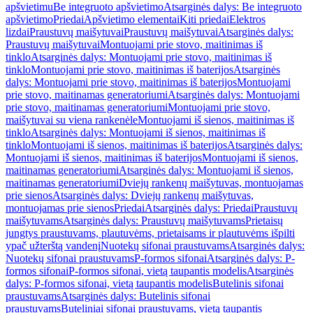
apšvietimu
Be integruoto apšvietimo
Atsarginės dalys: Be integruoto
apšvietimo
Priedai
Apšvietimo elementai
Kiti priedai
Elektros
lizdai
Praustuvų maišytuvai
Praustuvų maišytuvai
Atsarginės dalys:
Praustuvų maišytuvai
Montuojami prie stovo, maitinimas iš
tinklo
Atsarginės dalys: Montuojami prie stovo, maitinimas iš
tinklo
Montuojami prie stovo, maitinimas iš baterijos
Atsarginės
dalys: Montuojami prie stovo, maitinimas iš baterijos
Montuojami
prie stovo, maitinamas generatoriumi
Atsarginės dalys: Montuojami
prie stovo, maitinamas generatoriumi
Montuojami prie stovo,
maišytuvai su viena rankenėle
Montuojami iš sienos, maitinimas iš
tinklo
Atsarginės dalys: Montuojami iš sienos, maitinimas iš
tinklo
Montuojami iš sienos, maitinimas iš baterijos
Atsarginės dalys:
Montuojami iš sienos, maitinimas iš baterijos
Montuojami iš sienos,
maitinamas generatoriumi
Atsarginės dalys: Montuojami iš sienos,
maitinamas generatoriumi
Dviejų rankenų maišytuvas, montuojamas
prie sienos
Atsarginės dalys: Dviejų rankenų maišytuvas,
montuojamas prie sienos
Priedai
Atsarginės dalys: Priedai
Praustuvų
maišytuvams
Atsarginės dalys: Praustuvų maišytuvams
Prietaisų
jungtys praustuvams, plautuvėms, prietaisams ir plautuvėms išpilti
ypač užterštą vandenį
Nuotekų sifonai praustuvams
Atsarginės dalys:
Nuotekų sifonai praustuvams
P-formos sifonai
Atsarginės dalys: P-
formos sifonai
P-formos sifonai, vietą taupantis modelis
Atsarginės
dalys: P-formos sifonai, vietą taupantis modelis
Butelinis sifonai
praustuvams
Atsarginės dalys: Butelinis sifonai
praustuvams
Buteliniai sifonai praustuvams, vietą taupantis