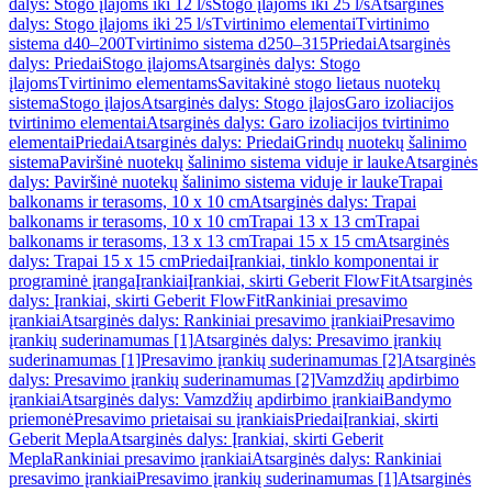
dalys: Stogo įlajoms iki 12 l/s
Stogo įlajoms iki 25 l/s
Atsarginės
dalys: Stogo įlajoms iki 25 l/s
Tvirtinimo elementai
Tvirtinimo
sistema d40–200
Tvirtinimo sistema d250–315
Priedai
Atsarginės
dalys: Priedai
Stogo įlajoms
Atsarginės dalys: Stogo
įlajoms
Tvirtinimo elementams
Savitakinė stogo lietaus nuotekų
sistema
Stogo įlajos
Atsarginės dalys: Stogo įlajos
Garo izoliacijos
tvirtinimo elementai
Atsarginės dalys: Garo izoliacijos tvirtinimo
elementai
Priedai
Atsarginės dalys: Priedai
Grindų nuotekų šalinimo
sistema
Paviršinė nuotekų šalinimo sistema viduje ir lauke
Atsarginės
dalys: Paviršinė nuotekų šalinimo sistema viduje ir lauke
Trapai
balkonams ir terasoms, 10 x 10 cm
Atsarginės dalys: Trapai
balkonams ir terasoms, 10 x 10 cm
Trapai 13 x 13 cm
Trapai
balkonams ir terasoms, 13 x 13 cm
Trapai 15 x 15 cm
Atsarginės
dalys: Trapai 15 x 15 cm
Priedai
Įrankiai, tinklo komponentai ir
programinė įranga
Įrankiai
Įrankiai, skirti Geberit FlowFit
Atsarginės
dalys: Įrankiai, skirti Geberit FlowFit
Rankiniai presavimo
įrankiai
Atsarginės dalys: Rankiniai presavimo įrankiai
Presavimo
įrankių suderinamumas [1]
Atsarginės dalys: Presavimo įrankių
suderinamumas [1]
Presavimo įrankių suderinamumas [2]
Atsarginės
dalys: Presavimo įrankių suderinamumas [2]
Vamzdžių apdirbimo
įrankiai
Atsarginės dalys: Vamzdžių apdirbimo įrankiai
Bandymo
priemonė
Presavimo prietaisai su įrankiais
Priedai
Įrankiai, skirti
Geberit Mepla
Atsarginės dalys: Įrankiai, skirti Geberit
Mepla
Rankiniai presavimo įrankiai
Atsarginės dalys: Rankiniai
presavimo įrankiai
Presavimo įrankių suderinamumas [1]
Atsarginės