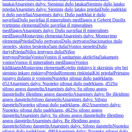
latakai
Atsarginės dalys: Sieniniai dušo latakai
Sieninių dušo latakų
priedai
Atsarginės dalys: Sieninių dušo latakų priedai
Dušo padėklai
ir dušo paviršiai
Atsarginės dalys: Dušo padėklai ir dušo
paviršiai
Dušo paviršiai iš mineralinės medžiagos ir Geberit Duofix
tvirtinimo elementai
Dušo paviršiai iš mineralinės
medžiagos
Atsarginės dalys: Dušo paviršiai iš mineralinės
medžiagos
Montavimo elementai
Atsarginės dalys: Montavimo
elementai
Priedai
Dušo pertvaros
Dušo pertvaros
Stacionarios dušo
sienelės, skirtos beslenksčiam dušui
Vonios sienelės
Dušo
durys
Priedai
Nišos lentynos dušui
Nišos
lentynos
Priedai
Vonios
Vonios iš sanitarinio akrilo
Stačiakampės
vonios
Vonios iš mineralinės medžiagos
Vonios
kūdikiams
Montavimo elementai
Kojelių rinkinys ir skersinių sijų bei
sieninio inkaro rinkinys
Priedai
Remonto rinkiniai
Kiti priedai
Prietaisų
jungtys dušams ir vonioms
Nuotekų sifonai dušo padėklams,
d52
Atsarginės dalys: Nuotekų sifonai dušo padėklams, d52
Su
sifono angos dangteliu
Atsarginės dalys: Su sifono angos
dangteliu
Be išleidimo angos dangtelio
Atsarginės dalys: Be išleidimo
angos dangtelio
Sifono dangtelis
Atsarginės dalys: Sifono
dangtelis
Nuotekų sifonai dušo padėklams, d62
Atsarginės dalys:
Nuotekų sifonai dušo padėklams, d62
Su sifono angos
dangteliu
Atsarginės dalys: Su sifono angos dangteliu
Be išleidimo
angos dangtelio
Atsarginės dalys: Be išleidimo angos
dangtelio
Sifono dangtelis
Atsarginės dalys: Sifono dangtelis
Nuotekų
sifonai dušo padėklams, d90
Atsarginės dalys: Nuotekų sifonai dušo