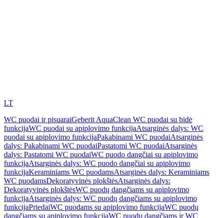
LT
WC puodai ir pisuarai
Geberit AquaClean WC puodai su bidė
funkcija
WC puodai su apiplovimo funkcija
Atsarginės dalys: WC
puodai su apiplovimo funkcija
Pakabinami WC puodai
Atsarginės
dalys: Pakabinami WC puodai
Pastatomi WC puodai
Atsarginės
dalys: Pastatomi WC puodai
WC puodo dangčiai su apiplovimo
funkcija
Atsarginės dalys: WC puodo dangčiai su apiplovimo
funkcija
Keraminiams WC puodams
Atsarginės dalys: Keraminiams
WC puodams
Dekoratyvinės plokštės
Atsarginės dalys:
Dekoratyvinės plokštės
WC puodų dangčiams su apiplovimo
funkcija
Atsarginės dalys: WC puodų dangčiams su apiplovimo
funkcija
Priedai
WC puodams su apiplovimo funkcija
WC puodų
dangčiams su apiplovimo funkcija
WC puodų dangčiams ir WC