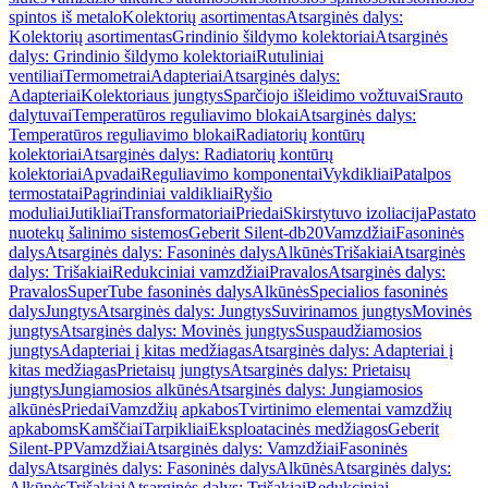
spintos iš metalo
Kolektorių asortimentas
Atsarginės dalys:
Kolektorių asortimentas
Grindinio šildymo kolektoriai
Atsarginės
dalys: Grindinio šildymo kolektoriai
Rutuliniai
ventiliai
Termometrai
Adapteriai
Atsarginės dalys:
Adapteriai
Kolektoriaus jungtys
Sparčiojo išleidimo vožtuvai
Srauto
dalytuvai
Temperatūros reguliavimo blokai
Atsarginės dalys:
Temperatūros reguliavimo blokai
Radiatorių kontūrų
kolektoriai
Atsarginės dalys: Radiatorių kontūrų
kolektoriai
Apvadai
Reguliavimo komponentai
Vykdikliai
Patalpos
termostatai
Pagrindiniai valdikliai
Ryšio
moduliai
Jutikliai
Transformatoriai
Priedai
Skirstytuvo izoliacija
Pastato
nuotekų šalinimo sistemos
Geberit Silent-db20
Vamzdžiai
Fasoninės
dalys
Atsarginės dalys: Fasoninės dalys
Alkūnės
Trišakiai
Atsarginės
dalys: Trišakiai
Redukciniai vamzdžiai
Pravalos
Atsarginės dalys:
Pravalos
SuperTube fasoninės dalys
Alkūnės
Specialios fasoninės
dalys
Jungtys
Atsarginės dalys: Jungtys
Suvirinamos jungtys
Movinės
jungtys
Atsarginės dalys: Movinės jungtys
Suspaudžiamosios
jungtys
Adapteriai į kitas medžiagas
Atsarginės dalys: Adapteriai į
kitas medžiagas
Prietaisų jungtys
Atsarginės dalys: Prietaisų
jungtys
Jungiamosios alkūnės
Atsarginės dalys: Jungiamosios
alkūnės
Priedai
Vamzdžių apkabos
Tvirtinimo elementai vamzdžių
apkaboms
Kamščiai
Tarpikliai
Eksploatacinės medžiagos
Geberit
Silent-PP
Vamzdžiai
Atsarginės dalys: Vamzdžiai
Fasoninės
dalys
Atsarginės dalys: Fasoninės dalys
Alkūnės
Atsarginės dalys:
Alkūnės
Trišakiai
Atsarginės dalys: Trišakiai
Redukciniai