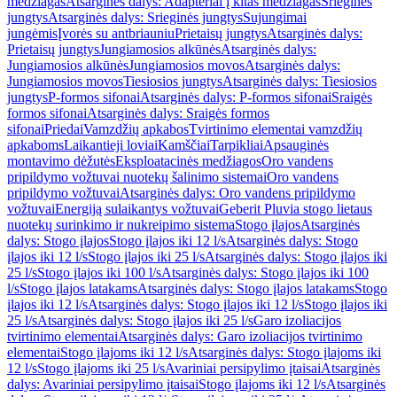
medžiagas
Atsarginės dalys: Adapteriai į kitas medžiagas
Srieginės
jungtys
Atsarginės dalys: Srieginės jungtys
Sujungimai
jungėmis
Įvorės su antbriauniu
Prietaisų jungtys
Atsarginės dalys:
Prietaisų jungtys
Jungiamosios alkūnės
Atsarginės dalys:
Jungiamosios alkūnės
Jungiamosios movos
Atsarginės dalys:
Jungiamosios movos
Tiesiosios jungtys
Atsarginės dalys: Tiesiosios
jungtys
P-formos sifonai
Atsarginės dalys: P-formos sifonai
Sraigės
formos sifonai
Atsarginės dalys: Sraigės formos
sifonai
Priedai
Vamzdžių apkabos
Tvirtinimo elementai vamzdžių
apkaboms
Laikantieji loviai
Kamščiai
Tarpikliai
Apsauginės
montavimo dėžutės
Eksploatacinės medžiagos
Oro vandens
pripildymo vožtuvai nuotekų šalinimo sistemai
Oro vandens
pripildymo vožtuvai
Atsarginės dalys: Oro vandens pripildymo
vožtuvai
Energiją sulaikantys vožtuvai
Geberit Pluvia stogo lietaus
nuotekų surinkimo ir nukreipimo sistema
Stogo įlajos
Atsarginės
dalys: Stogo įlajos
Stogo įlajos iki 12 l/s
Atsarginės dalys: Stogo
įlajos iki 12 l/s
Stogo įlajos iki 25 l/s
Atsarginės dalys: Stogo įlajos iki
25 l/s
Stogo įlajos iki 100 l/s
Atsarginės dalys: Stogo įlajos iki 100
l/s
Stogo įlajos latakams
Atsarginės dalys: Stogo įlajos latakams
Stogo
įlajos iki 12 l/s
Atsarginės dalys: Stogo įlajos iki 12 l/s
Stogo įlajos iki
25 l/s
Atsarginės dalys: Stogo įlajos iki 25 l/s
Garo izoliacijos
tvirtinimo elementai
Atsarginės dalys: Garo izoliacijos tvirtinimo
elementai
Stogo įlajoms iki 12 l/s
Atsarginės dalys: Stogo įlajoms iki
12 l/s
Stogo įlajoms iki 25 l/s
Avariniai persipylimo įtaisai
Atsarginės
dalys: Avariniai persipylimo įtaisai
Stogo įlajoms iki 12 l/s
Atsarginės