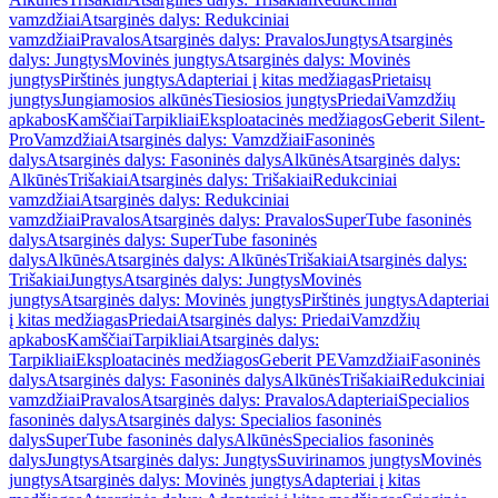
vamzdžiai
Atsarginės dalys: Redukciniai
vamzdžiai
Pravalos
Atsarginės dalys: Pravalos
Jungtys
Atsarginės
dalys: Jungtys
Movinės jungtys
Atsarginės dalys: Movinės
jungtys
Pirštinės jungtys
Adapteriai į kitas medžiagas
Prietaisų
jungtys
Jungiamosios alkūnės
Tiesiosios jungtys
Priedai
Vamzdžių
apkabos
Kamščiai
Tarpikliai
Eksploatacinės medžiagos
Geberit Silent-
Pro
Vamzdžiai
Atsarginės dalys: Vamzdžiai
Fasoninės
dalys
Atsarginės dalys: Fasoninės dalys
Alkūnės
Atsarginės dalys:
Alkūnės
Trišakiai
Atsarginės dalys: Trišakiai
Redukciniai
vamzdžiai
Atsarginės dalys: Redukciniai
vamzdžiai
Pravalos
Atsarginės dalys: Pravalos
SuperTube fasoninės
dalys
Atsarginės dalys: SuperTube fasoninės
dalys
Alkūnės
Atsarginės dalys: Alkūnės
Trišakiai
Atsarginės dalys:
Trišakiai
Jungtys
Atsarginės dalys: Jungtys
Movinės
jungtys
Atsarginės dalys: Movinės jungtys
Pirštinės jungtys
Adapteriai
į kitas medžiagas
Priedai
Atsarginės dalys: Priedai
Vamzdžių
apkabos
Kamščiai
Tarpikliai
Atsarginės dalys:
Tarpikliai
Eksploatacinės medžiagos
Geberit PE
Vamzdžiai
Fasoninės
dalys
Atsarginės dalys: Fasoninės dalys
Alkūnės
Trišakiai
Redukciniai
vamzdžiai
Pravalos
Atsarginės dalys: Pravalos
Adapteriai
Specialios
fasoninės dalys
Atsarginės dalys: Specialios fasoninės
dalys
SuperTube fasoninės dalys
Alkūnės
Specialios fasoninės
dalys
Jungtys
Atsarginės dalys: Jungtys
Suvirinamos jungtys
Movinės
jungtys
Atsarginės dalys: Movinės jungtys
Adapteriai į kitas