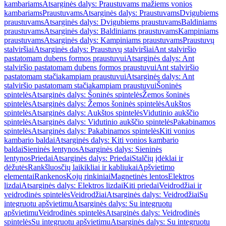
kambariams
Atsarginės dalys: Praustuvams mažiems vonios
kambariams
Praustuvams
Atsarginės dalys: Praustuvams
Dvigubiems
praustuvams
Atsarginės dalys: Dvigubiems praustuvams
Baldiniams
praustuvams
Atsarginės dalys: Baldiniams praustuvams
Kampiniams
praustuvams
Atsarginės dalys: Kampiniams praustuvams
Praustuvų
stalviršiai
Atsarginės dalys: Praustuvų stalviršiai
Ant stalviršio
pastatomam dubens formos praustuvui
Atsarginės dalys: Ant
stalviršio pastatomam dubens formos praustuvui
Ant stalviršio
pastatomam stačiakampiam praustuvui
Atsarginės dalys: Ant
stalviršio pastatomam stačiakampiam praustuvui
Šoninės
spintelės
Atsarginės dalys: Šoninės spintelės
Žemos šoninės
spintelės
Atsarginės dalys: Žemos šoninės spintelės
Aukštos
spintelės
Atsarginės dalys: Aukštos spintelės
Vidutinio aukščio
spintelės
Atsarginės dalys: Vidutinio aukščio spintelės
Pakabinamos
spintelės
Atsarginės dalys: Pakabinamos spintelės
Kiti vonios
kambario baldai
Atsarginės dalys: Kiti vonios kambario
baldai
Sieninės lentynos
Atsarginės dalys: Sieninės
lentynos
Priedai
Atsarginės dalys: Priedai
Stalčių įdėklai ir
dėžutės
Rankšluosčių laikikliai ir kabliukai
Apšvietimo
elementai
Rankenos
Kojų rinkiniai
Magnetinės lentos
Elektros
lizdai
Atsarginės dalys: Elektros lizdai
Kiti priedai
Veidrodžiai ir
veidrodinės spintelės
Veidrodžiai
Atsarginės dalys: Veidrodžiai
Su
integruotu apšvietimu
Atsarginės dalys: Su integruotu
apšvietimu
Veidrodinės spintelės
Atsarginės dalys: Veidrodinės
spintelės
Su integruotu apšvietimu
Atsarginės dalys: Su integruotu