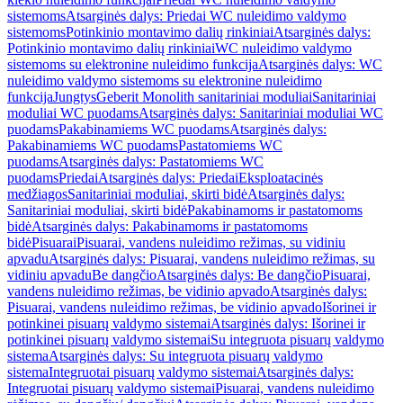
sistemoms
Atsarginės dalys: Priedai WC nuleidimo valdymo
sistemoms
Potinkinio montavimo dalių rinkiniai
Atsarginės dalys:
Potinkinio montavimo dalių rinkiniai
WC nuleidimo valdymo
sistemoms su elektronine nuleidimo funkcija
Atsarginės dalys: WC
nuleidimo valdymo sistemoms su elektronine nuleidimo
funkcija
Jungtys
Geberit Monolith sanitariniai moduliai
Sanitariniai
moduliai WC puodams
Atsarginės dalys: Sanitariniai moduliai WC
puodams
Pakabinamiems WC puodams
Atsarginės dalys:
Pakabinamiems WC puodams
Pastatomiems WC
puodams
Atsarginės dalys: Pastatomiems WC
puodams
Priedai
Atsarginės dalys: Priedai
Eksploatacinės
medžiagos
Sanitariniai moduliai, skirti bidė
Atsarginės dalys:
Sanitariniai moduliai, skirti bidė
Pakabinamoms ir pastatomoms
bidė
Atsarginės dalys: Pakabinamoms ir pastatomoms
bidė
Pisuarai
Pisuarai, vandens nuleidimo režimas, su vidiniu
apvadu
Atsarginės dalys: Pisuarai, vandens nuleidimo režimas, su
vidiniu apvadu
Be dangčio
Atsarginės dalys: Be dangčio
Pisuarai,
vandens nuleidimo režimas, be vidinio apvado
Atsarginės dalys:
Pisuarai, vandens nuleidimo režimas, be vidinio apvado
Išorinei ir
potinkinei pisuarų valdymo sistemai
Atsarginės dalys: Išorinei ir
potinkinei pisuarų valdymo sistemai
Su integruota pisuarų valdymo
sistema
Atsarginės dalys: Su integruota pisuarų valdymo
sistema
Integruotai pisuarų valdymo sistemai
Atsarginės dalys:
Integruotai pisuarų valdymo sistemai
Pisuarai, vandens nuleidimo