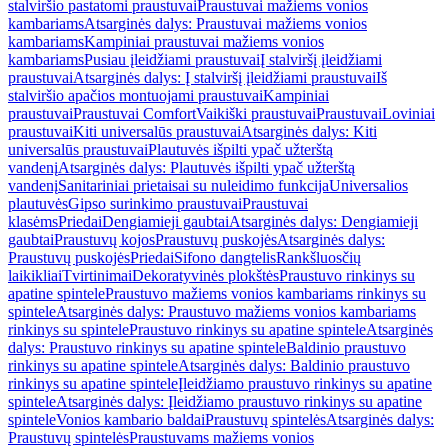
stalviršio pastatomi praustuvai
Praustuvai mažiems vonios
kambariams
Atsarginės dalys: Praustuvai mažiems vonios
kambariams
Kampiniai praustuvai mažiems vonios
kambariams
Pusiau įleidžiami praustuvai
Į stalviršį įleidžiami
praustuvai
Atsarginės dalys: Į stalviršį įleidžiami praustuvai
Iš
stalviršio apačios montuojami praustuvai
Kampiniai
praustuvai
Praustuvai Comfort
Vaikiški praustuvai
Praustuvai
Loviniai
praustuvai
Kiti universalūs praustuvai
Atsarginės dalys: Kiti
universalūs praustuvai
Plautuvės išpilti ypač užterštą
vandenį
Atsarginės dalys: Plautuvės išpilti ypač užterštą
vandenį
Sanitariniai prietaisai su nuleidimo funkcija
Universalios
plautuvės
Gipso surinkimo praustuvai
Praustuvai
klasėms
Priedai
Dengiamieji gaubtai
Atsarginės dalys: Dengiamieji
gaubtai
Praustuvų kojos
Praustuvų puskojės
Atsarginės dalys:
Praustuvų puskojės
Priedai
Sifono dangtelis
Rankšluosčių
laikikliai
Tvirtinimai
Dekoratyvinės plokštės
Praustuvo rinkinys su
apatine spintele
Praustuvo mažiems vonios kambariams rinkinys su
spintele
Atsarginės dalys: Praustuvo mažiems vonios kambariams
rinkinys su spintele
Praustuvo rinkinys su apatine spintele
Atsarginės
dalys: Praustuvo rinkinys su apatine spintele
Baldinio praustuvo
rinkinys su apatine spintele
Atsarginės dalys: Baldinio praustuvo
rinkinys su apatine spintele
Įleidžiamo praustuvo rinkinys su apatine
spintele
Atsarginės dalys: Įleidžiamo praustuvo rinkinys su apatine
spintele
Vonios kambario baldai
Praustuvų spintelės
Atsarginės dalys:
Praustuvų spintelės
Praustuvams mažiems vonios