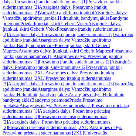
dalys: Presavimo įrankių suderinamumas [1]
Presavimo įrankių
suderinamumas [2]
Atsarginės dalys: Presavimo įrankių
suderinamumas [2]
Vamzdžių apdirbimo įrankiai
Atsarginės dalys:
Vamzdžių apdirbimo įrankiai
Hidraulinių bandymų aklės
Bandymo
priemonė
Priedai
Įrankiai, skirti Geberit Volex
Atsarginės dalys:
Įrankiai, skirti Geberit Volex
Presavimo įrankių suderinamumas
[2]
Atsarginės dalys: Presavimo įrankių suderinamumas [2]
Vamzdžių
apdirbimo įrankiai
Atsarginės dalys: Vamzdžių apdirbimo
įrankiai
Bandymo priemonė
Priedai
Įrankiai, skirti Geberit
Mapress
Atsarginės dalys: Įrankiai, skirti Geberit Mapress
Presavimo
įrankių suderinamumas [1]
Atsarginės dalys: Presavimo įrankių
suderinamumas [1]
Presavimo įrankių suderinamumas [2]
Atsarginės
dalys: Presavimo įrankių suderinamumas [2]
Presavimo įrankių
suderinamumas [2XL]
Atsarginės dalys: Presavimo įrankių
suderinamumas [2XL]
Presavimo įrankių suderinamumas
[3]
Atsarginės dalys: Presavimo įrankių suderinamumas [3]
Vamzdžių
apdirbimo įrankiai
Atsarginės dalys: Vamzdžių apdirbimo
įrankiai
Hidraulinių bandymų aklės
Atsarginės dalys: Hidraulinių
bandymų aklės
Bandymo priemonė
Priedai
Presavimo
prietaisai
Atsarginės dalys: Presavimo prietaisai
Presavimo prietaisų
suderinamumas [1]
Atsarginės dalys: Presavimo prietaisų
suderinamumas [1]
Presavimo prietaisų suderinamumas
[2]
Atsarginės dalys: Presavimo prietaisų suderinamumas
[2]
Presavimo prietaisų suderinamumas [2XL]
Atsarginės dalys:
Presavimo prietaisų suderinamumas [2XL]
Universalūs