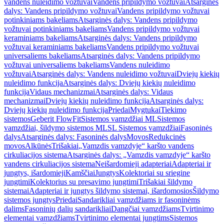
vandens nuleidimo vožtuvai
Vandens pripildymo vožtuvai
Atsarginės
dalys: Vandens pripildymo vožtuvai
Vandens pripildymo vožtuvai
potinkiniams bakeliams
Atsarginės dalys: Vandens pripildymo
vožtuvai potinkiniams bakeliams
Vandens pripildymo vožtuvai
keraminiams bakeliams
Atsarginės dalys: Vandens pripildymo
vožtuvai keraminiams bakeliams
Vandens pripildymo vožtuvai
universaliems bakeliams
Atsarginės dalys: Vandens pripildymo
vožtuvai universaliems bakeliams
Vandens nuleidimo
vožtuvai
Atsarginės dalys: Vandens nuleidimo vožtuvai
Dviejų kiekių
nuleidimo funkcija
Atsarginės dalys: Dviejų kiekių nuleidimo
funkcija
Vidaus mechanizmai
Atsarginės dalys: Vidaus
mechanizmai
Dviejų kiekių nuleidimo funkcija
Atsarginės dalys:
Dviejų kiekių nuleidimo funkcija
Priedai
Mygtukai
Tiekimo
sistemos
Geberit FlowFit
Sistemos vamzdžiai ML
Sistemos
vamzdžiai, šildymo sistemos ML
SL Sistemos vamzdžiai
Fasoninės
dalys
Atsarginės dalys: Fasoninės dalys
Movos
Redukcinės
movos
Alkūnės
Trišakiai
„Vamzdis vamzdyje“ karšto vandens
cirkuliacijos sistema
Atsarginės dalys: „Vamzdis vamzdyje“ karšto
vandens cirkuliacijos sistema
Neišardomieji adapteriai
Adapteriai ir
jungtys, išardomieji
Kamščiai
Jungtys
Kolektoriai su sriegine
jungtimi
Kolektorius su presavimo jungtimi
Trišakiai šildymo
sistemai
Adapteriai ir jungtys šildymo sistemai, išardomosios
Šildymo
sistemos jungtys
Priedai
Sandarikliai vamzdžiams ir fasoninėms
dalims
Fasoninių dalių sandarikliai
Dangčiai vamzdžiams
Tvirtinimo
elementai vamzdžiams
Tvirtinimo elementai jungtims
Sistemos