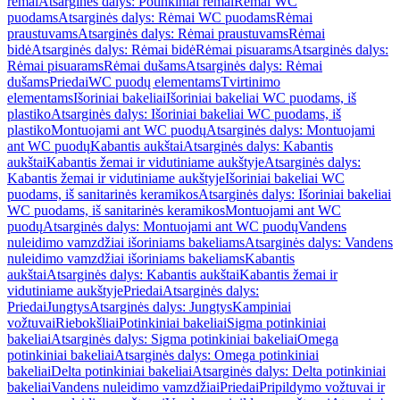
rėmai
Atsarginės dalys: Potinkiniai rėmai
Rėmai WC
puodams
Atsarginės dalys: Rėmai WC puodams
Rėmai
praustuvams
Atsarginės dalys: Rėmai praustuvams
Rėmai
bidė
Atsarginės dalys: Rėmai bidė
Rėmai pisuarams
Atsarginės dalys:
Rėmai pisuarams
Rėmai dušams
Atsarginės dalys: Rėmai
dušams
Priedai
WC puodų elementams
Tvirtinimo
elementams
Išoriniai bakeliai
Išoriniai bakeliai WC puodams, iš
plastiko
Atsarginės dalys: Išoriniai bakeliai WC puodams, iš
plastiko
Montuojami ant WC puodų
Atsarginės dalys: Montuojami
ant WC puodų
Kabantis aukštai
Atsarginės dalys: Kabantis
aukštai
Kabantis žemai ir vidutiniame aukštyje
Atsarginės dalys:
Kabantis žemai ir vidutiniame aukštyje
Išoriniai bakeliai WC
puodams, iš sanitarinės keramikos
Atsarginės dalys: Išoriniai bakeliai
WC puodams, iš sanitarinės keramikos
Montuojami ant WC
puodų
Atsarginės dalys: Montuojami ant WC puodų
Vandens
nuleidimo vamzdžiai išoriniams bakeliams
Atsarginės dalys: Vandens
nuleidimo vamzdžiai išoriniams bakeliams
Kabantis
aukštai
Atsarginės dalys: Kabantis aukštai
Kabantis žemai ir
vidutiniame aukštyje
Priedai
Atsarginės dalys:
Priedai
Jungtys
Atsarginės dalys: Jungtys
Kampiniai
vožtuvai
Riebokšliai
Potinkiniai bakeliai
Sigma potinkiniai
bakeliai
Atsarginės dalys: Sigma potinkiniai bakeliai
Omega
potinkiniai bakeliai
Atsarginės dalys: Omega potinkiniai
bakeliai
Delta potinkiniai bakeliai
Atsarginės dalys: Delta potinkiniai
bakeliai
Vandens nuleidimo vamzdžiai
Priedai
Pripildymo vožtuvai ir