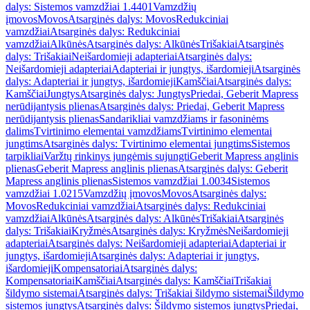
dalys: Sistemos vamzdžiai 1.4401
Vamzdžių
įmovos
Movos
Atsarginės dalys: Movos
Redukciniai
vamzdžiai
Atsarginės dalys: Redukciniai
vamzdžiai
Alkūnės
Atsarginės dalys: Alkūnės
Trišakiai
Atsarginės
dalys: Trišakiai
Neišardomieji adapteriai
Atsarginės dalys:
Neišardomieji adapteriai
Adapteriai ir jungtys, išardomieji
Atsarginės
dalys: Adapteriai ir jungtys, išardomieji
Kamščiai
Atsarginės dalys:
Kamščiai
Jungtys
Atsarginės dalys: Jungtys
Priedai, Geberit Mapress
nerūdijantysis plienas
Atsarginės dalys: Priedai, Geberit Mapress
nerūdijantysis plienas
Sandarikliai vamzdžiams ir fasoninėms
dalims
Tvirtinimo elementai vamzdžiams
Tvirtinimo elementai
jungtims
Atsarginės dalys: Tvirtinimo elementai jungtims
Sistemos
tarpikliai
Varžtų rinkinys jungėmis sujungti
Geberit Mapress anglinis
plienas
Geberit Mapress anglinis plienas
Atsarginės dalys: Geberit
Mapress anglinis plienas
Sistemos vamzdžiai 1.0034
Sistemos
vamzdžiai 1.0215
Vamzdžių įmovos
Movos
Atsarginės dalys:
Movos
Redukciniai vamzdžiai
Atsarginės dalys: Redukciniai
vamzdžiai
Alkūnės
Atsarginės dalys: Alkūnės
Trišakiai
Atsarginės
dalys: Trišakiai
Kryžmės
Atsarginės dalys: Kryžmės
Neišardomieji
adapteriai
Atsarginės dalys: Neišardomieji adapteriai
Adapteriai ir
jungtys, išardomieji
Atsarginės dalys: Adapteriai ir jungtys,
išardomieji
Kompensatoriai
Atsarginės dalys:
Kompensatoriai
Kamščiai
Atsarginės dalys: Kamščiai
Trišakiai
šildymo sistemai
Atsarginės dalys: Trišakiai šildymo sistemai
Šildymo
sistemos jungtys
Atsarginės dalys: Šildymo sistemos jungtys
Priedai,