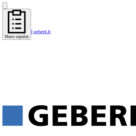
Į geberit.lt
Mano sąrašai