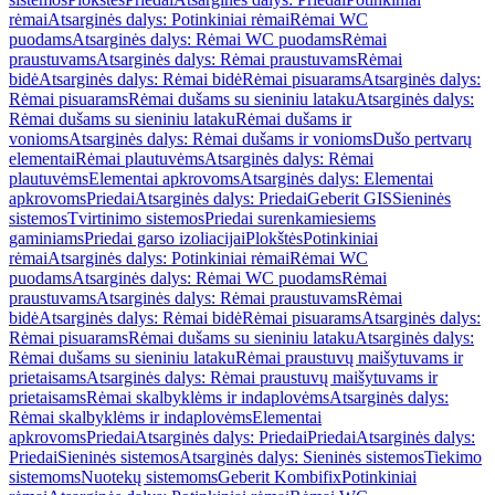
rėmai
Atsarginės dalys: Potinkiniai rėmai
Rėmai WC
puodams
Atsarginės dalys: Rėmai WC puodams
Rėmai
praustuvams
Atsarginės dalys: Rėmai praustuvams
Rėmai
bidė
Atsarginės dalys: Rėmai bidė
Rėmai pisuarams
Atsarginės dalys:
Rėmai pisuarams
Rėmai dušams su sieniniu lataku
Atsarginės dalys:
Rėmai dušams su sieniniu lataku
Rėmai dušams ir
vonioms
Atsarginės dalys: Rėmai dušams ir vonioms
Dušo pertvarų
elementai
Rėmai plautuvėms
Atsarginės dalys: Rėmai
plautuvėms
Elementai apkrovoms
Atsarginės dalys: Elementai
apkrovoms
Priedai
Atsarginės dalys: Priedai
Geberit GIS
Sieninės
sistemos
Tvirtinimo sistemos
Priedai surenkamiesiems
gaminiams
Priedai garso izoliacijai
Plokštės
Potinkiniai
rėmai
Atsarginės dalys: Potinkiniai rėmai
Rėmai WC
puodams
Atsarginės dalys: Rėmai WC puodams
Rėmai
praustuvams
Atsarginės dalys: Rėmai praustuvams
Rėmai
bidė
Atsarginės dalys: Rėmai bidė
Rėmai pisuarams
Atsarginės dalys:
Rėmai pisuarams
Rėmai dušams su sieniniu lataku
Atsarginės dalys:
Rėmai dušams su sieniniu lataku
Rėmai praustuvų maišytuvams ir
prietaisams
Atsarginės dalys: Rėmai praustuvų maišytuvams ir
prietaisams
Rėmai skalbyklėms ir indaplovėms
Atsarginės dalys:
Rėmai skalbyklėms ir indaplovėms
Elementai
apkrovoms
Priedai
Atsarginės dalys: Priedai
Priedai
Atsarginės dalys:
Priedai
Sieninės sistemos
Atsarginės dalys: Sieninės sistemos
Tiekimo
sistemoms
Nuotekų sistemoms
Geberit Kombifix
Potinkiniai