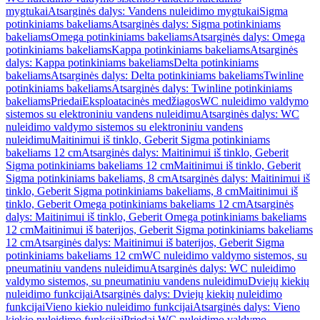
mygtukai
Atsarginės dalys: Vandens nuleidimo mygtukai
Sigma
potinkiniams bakeliams
Atsarginės dalys: Sigma potinkiniams
bakeliams
Omega potinkiniams bakeliams
Atsarginės dalys: Omega
potinkiniams bakeliams
Kappa potinkiniams bakeliams
Atsarginės
dalys: Kappa potinkiniams bakeliams
Delta potinkiniams
bakeliams
Atsarginės dalys: Delta potinkiniams bakeliams
Twinline
potinkiniams bakeliams
Atsarginės dalys: Twinline potinkiniams
bakeliams
Priedai
Eksploatacinės medžiagos
WC nuleidimo valdymo
sistemos su elektroniniu vandens nuleidimu
Atsarginės dalys: WC
nuleidimo valdymo sistemos su elektroniniu vandens
nuleidimu
Maitinimui iš tinklo, Geberit Sigma potinkiniams
bakeliams 12 cm
Atsarginės dalys: Maitinimui iš tinklo, Geberit
Sigma potinkiniams bakeliams 12 cm
Maitinimui iš tinklo, Geberit
Sigma potinkiniams bakeliams, 8 cm
Atsarginės dalys: Maitinimui iš
tinklo, Geberit Sigma potinkiniams bakeliams, 8 cm
Maitinimui iš
tinklo, Geberit Omega potinkiniams bakeliams 12 cm
Atsarginės
dalys: Maitinimui iš tinklo, Geberit Omega potinkiniams bakeliams
12 cm
Maitinimui iš baterijos, Geberit Sigma potinkiniams bakeliams
12 cm
Atsarginės dalys: Maitinimui iš baterijos, Geberit Sigma
potinkiniams bakeliams 12 cm
WC nuleidimo valdymo sistemos, su
pneumatiniu vandens nuleidimu
Atsarginės dalys: WC nuleidimo
valdymo sistemos, su pneumatiniu vandens nuleidimu
Dviejų kiekių
nuleidimo funkcijai
Atsarginės dalys: Dviejų kiekių nuleidimo
funkcijai
Vieno kiekio nuleidimo funkcijai
Atsarginės dalys: Vieno
kiekio nuleidimo funkcijai
Priedai WC nuleidimo valdymo