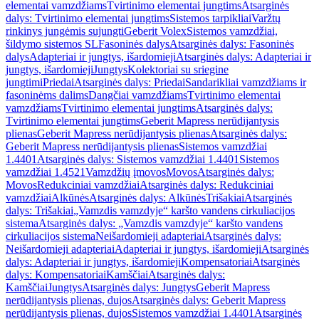
elementai vamzdžiams
Tvirtinimo elementai jungtims
Atsarginės
dalys: Tvirtinimo elementai jungtims
Sistemos tarpikliai
Varžtų
rinkinys jungėmis sujungti
Geberit Volex
Sistemos vamzdžiai,
šildymo sistemos SL
Fasoninės dalys
Atsarginės dalys: Fasoninės
dalys
Adapteriai ir jungtys, išardomieji
Atsarginės dalys: Adapteriai ir
jungtys, išardomieji
Jungtys
Kolektoriai su sriegine
jungtimi
Priedai
Atsarginės dalys: Priedai
Sandarikliai vamzdžiams ir
fasoninėms dalims
Dangčiai vamzdžiams
Tvirtinimo elementai
vamzdžiams
Tvirtinimo elementai jungtims
Atsarginės dalys:
Tvirtinimo elementai jungtims
Geberit Mapress nerūdijantysis
plienas
Geberit Mapress nerūdijantysis plienas
Atsarginės dalys:
Geberit Mapress nerūdijantysis plienas
Sistemos vamzdžiai
1.4401
Atsarginės dalys: Sistemos vamzdžiai 1.4401
Sistemos
vamzdžiai 1.4521
Vamzdžių įmovos
Movos
Atsarginės dalys:
Movos
Redukciniai vamzdžiai
Atsarginės dalys: Redukciniai
vamzdžiai
Alkūnės
Atsarginės dalys: Alkūnės
Trišakiai
Atsarginės
dalys: Trišakiai
„Vamzdis vamzdyje“ karšto vandens cirkuliacijos
sistema
Atsarginės dalys: „Vamzdis vamzdyje“ karšto vandens
cirkuliacijos sistema
Neišardomieji adapteriai
Atsarginės dalys:
Neišardomieji adapteriai
Adapteriai ir jungtys, išardomieji
Atsarginės
dalys: Adapteriai ir jungtys, išardomieji
Kompensatoriai
Atsarginės
dalys: Kompensatoriai
Kamščiai
Atsarginės dalys:
Kamščiai
Jungtys
Atsarginės dalys: Jungtys
Geberit Mapress
nerūdijantysis plienas, dujos
Atsarginės dalys: Geberit Mapress
nerūdijantysis plienas, dujos
Sistemos vamzdžiai 1.4401
Atsarginės