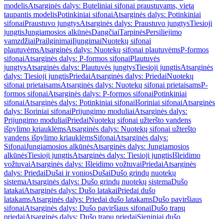
modelis
Atsarginės dalys: Buteliniai sifonai praustuvams, vietą
taupantis modelis
Potinkiniai sifonai
Atsarginės dalys: Potinkiniai
sifonai
Praustuvo jungtys
Atsarginės dalys: Praustuvo jungtys
Tiesioji
jungtis
Jungiamosios alkūnės
Dangčiai
Tarpinės
Persiliejimo
vamzdžiai
Prailginimai
Įjungimai
Nuotekų sifonai
plautuvėms
Atsarginės dalys: Nuotekų sifonai plautuvėms
P-formos
sifonai
Atsarginės dalys: P-formos sifonai
Plautuvės
jungtys
Atsarginės dalys: Plautuvės jungtys
Tiesioji jungtis
Atsarginės
dalys: Tiesioji jungtis
Priedai
Atsarginės dalys: Priedai
Nuotekų
sifonai prietaisams
Atsarginės dalys: Nuotekų sifonai prietaisams
P-
formos sifonai
Atsarginės dalys: P-formos sifonai
Potinkiniai
sifonai
Atsarginės dalys: Potinkiniai sifonai
Išoriniai sifonai
Atsarginės
dalys: Išoriniai sifonai
Prijungimo moduliai
Atsarginės dalys:
Prijungimo moduliai
Priedai
Nuotekų sifonai užteršto vandens
išpylimo kriauklėms
Atsarginės dalys: Nuotekų sifonai užteršto
vandens išpylimo kriauklėms
Sifonai
Atsarginės dalys:
Sifonai
Jungiamosios alkūnės
Atsarginės dalys: Jungiamosios
alkūnės
Tiesioji jungtis
Atsarginės dalys: Tiesioji jungtis
Išleidimo
vožtuvai
Atsarginės dalys: Išleidimo vožtuvai
Priedai
Atsarginės
dalys: Priedai
Dušai ir vonios
Dušai
Dušo grindų nuotekų
sistema
Atsarginės dalys: Dušo grindų nuotekų sistema
Dušo
latakai
Atsarginės dalys: Dušo latakai
Priedai dušo
latakams
Atsarginės dalys: Priedai dušo latakams
Dušo paviršiaus
sifonai
Atsarginės dalys: Dušo paviršiaus sifonai
Dušo trapų
priedai
Atsarginės dalys: Dušo trapų priedai
Sieniniai dušo