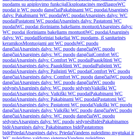
puodams su apiplovimo funkcija
Eksploatacinės medžiagos
WC
puodai ir WC puodų dangčiai
Pakabinami WC puodai
Atsarginės
dalys: Pakabinami WC puodai
WC puodai
Atsarginės dalys: WC
puodai
Pastatomi WC puodai
Atsarginės dalys: Pastatomi WC
puodai
WC puodai išoriniams bakeliams montuoti
Atsarginės dalys:
WC puodai išoriniams bakeliams montuoti
WC puodai
Atsarginės
dalys: WC puodai
Išoriniai bakeliai WC puodams, iš sanitarinės
keramikos
Montuojami ant WC puodų
WC puodų
dangčiai
Atsarginės dalys: WC puodų dangčiai
WC puodų
dangčiai
Atsarginės dalys: WC puodų dangčiai
Comfort WC
puodai
Atsarginės dalys: Comfort WC puodai
Paaukštinti WC
puodai
Atsarginės dalys: Paaukštinti WC puodai
Pailginti WC
puodai
Atsarginės dalys: Pailginti WC puodai
Comfort WC puodų
dangčiai
Atsarginės dalys: Comfort WC puodų dangčiai
WC puodų
dangčiai
Atsarginės dalys: WC puodų dangčiai
WC puodų
sėdynės
Atsarginės dalys: WC puodų sėdynės
Vaikiški WC
puodai
Atsarginės dalys: Vaikiški WC puodai
Pakabinami WC
puodai
Atsarginės dalys: Pakabinami WC puodai
Pastatomi WC
puodai
Atsarginės dalys: Pastatomi WC puodai
Vaikiški WC puodų
dangčiai
Atsarginės dalys: Vaikiški WC puodų dangčiai
WC puodų
dangčiai
Atsarginės dalys: WC puodų dangčiai
WC puodų
sėdynės
Atsarginės dalys: WC puodų sėdynės
Bidės
Pakabinamos
bidė
Atsarginės dalys: Pakabinamos bidė
Pastatomos
bidė
Priedai
Atsarginės dalys: Priedai
Vandens nuleidimo mygtukai ir
WC nuleidimo valdymo sistemos
Vandens nuleidimo