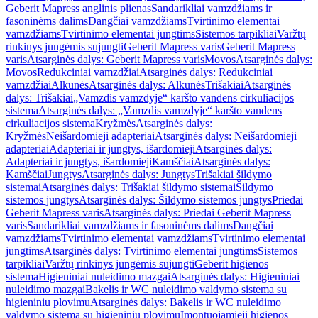
Geberit Mapress anglinis plienas
Sandarikliai vamzdžiams ir
fasoninėms dalims
Dangčiai vamzdžiams
Tvirtinimo elementai
vamzdžiams
Tvirtinimo elementai jungtims
Sistemos tarpikliai
Varžtų
rinkinys jungėmis sujungti
Geberit Mapress varis
Geberit Mapress
varis
Atsarginės dalys: Geberit Mapress varis
Movos
Atsarginės dalys:
Movos
Redukciniai vamzdžiai
Atsarginės dalys: Redukciniai
vamzdžiai
Alkūnės
Atsarginės dalys: Alkūnės
Trišakiai
Atsarginės
dalys: Trišakiai
„Vamzdis vamzdyje“ karšto vandens cirkuliacijos
sistema
Atsarginės dalys: „Vamzdis vamzdyje“ karšto vandens
cirkuliacijos sistema
Kryžmės
Atsarginės dalys:
Kryžmės
Neišardomieji adapteriai
Atsarginės dalys: Neišardomieji
adapteriai
Adapteriai ir jungtys, išardomieji
Atsarginės dalys:
Adapteriai ir jungtys, išardomieji
Kamščiai
Atsarginės dalys:
Kamščiai
Jungtys
Atsarginės dalys: Jungtys
Trišakiai šildymo
sistemai
Atsarginės dalys: Trišakiai šildymo sistemai
Šildymo
sistemos jungtys
Atsarginės dalys: Šildymo sistemos jungtys
Priedai
Geberit Mapress varis
Atsarginės dalys: Priedai Geberit Mapress
varis
Sandarikliai vamzdžiams ir fasoninėms dalims
Dangčiai
vamzdžiams
Tvirtinimo elementai vamzdžiams
Tvirtinimo elementai
jungtims
Atsarginės dalys: Tvirtinimo elementai jungtims
Sistemos
tarpikliai
Varžtų rinkinys jungėmis sujungti
Geberit higienos
sistema
Higieniniai nuleidimo mazgai
Atsarginės dalys: Higieniniai
nuleidimo mazgai
Bakelis ir WC nuleidimo valdymo sistema su
higieniniu plovimu
Atsarginės dalys: Bakelis ir WC nuleidimo
valdymo sistema su higieniniu plovimu
Įmontuojamieji higienos