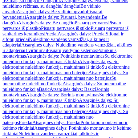
rėžimas, su dangčiu/ dangčiui
Atsarginės dalys: Pisuarai, vandens
nuleidimo rėžimas, su dangčiu/ dangčiui
Be vidinio
apvado
Atsarginės dalys: Be vidinio apvado
Pisuarai,
bevandeniai
Atsarginės dalys: Pisuarai, bevandeniai
Be
dangčio
Atsarginės dalys: Be dangčio
Pisuarų pertvaros
Pisuarų
pertvaros iš plastiko
Pisuarų pertvaros iš stiklo
Pisuarų pertvaros iš
sanitarinės keramikos
Priedai
Atsarginės dalys: Priedai
Sifonai ir
sifonų priedai
Nuleidimo vandens vamzdžiai, alkūnės ir
adapteriai
Atsarginės dalys: Nuleidimo vandens vamzdžiai, alkūnės
ir adapteriai
Tvirtinimai
Pisuarų valdymo sistemos
Potinkinis
montavimas
Atsarginės dalys: Potinkinis montavimas
Su elektronine
nuleidimo funkcija, maitinimas iš tinklo
Atsarginės dalys: Su
elektronine nuleidimo funkcija, maitinimas iš tinklo
Su elektronine
nuleidimo funkcija, maitinimas nuo baterijos
Atsarginės dalys: Su
elektronine nuleidimo funkcija, maitinimas nuo baterijos
Su
pneumatine nuleidimo funkcija
Atsarginės dalys: Su pneumatine
nuleidimo funkcija
Basic
Atsarginės dalys: Basic
Išorinis
montavimas
Atsarginės dalys: Išorinis montavimas
Su elektronine
nuleidimo funkcija, maitinimas iš tinklo
Atsarginės dalys: Su
elektronine nuleidimo funkcija, maitinimas iš tinklo
Su elektronine
nuleidimo funkcija, maitinimas nuo baterijos
Atsarginės dalys: Su
elektronine nuleidimo funkcija, maitinimas nuo
baterijos
Priedai
Atsarginės dalys: Priedai
Potinkinio montavimo ir
keitimo rinkiniai
Atsarginės dalys: Potinkinio montavimo ir keitimo
rinkiniai
Nuleidimo vandens vamzdžiai, alkūnės ir