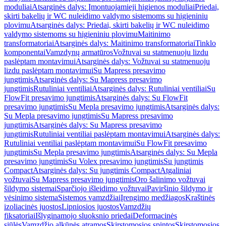
moduliai
Atsarginės dalys: Įmontuojamieji higienos moduliai
Priedai,
skirti bakelių ir WC nuleidimo valdymo sistemoms su higieniniu
plovimu
Atsarginės dalys: Priedai, skirti bakelių ir WC nuleidimo
valdymo sistemoms su higieniniu plovimu
Maitinimo
transformatoriai
Atsarginės dalys: Maitinimo transformatoriai
Tinklo
komponentai
Vamzdynų armatūros
Vožtuvai su statmenuoju lizdu
paslėptam montavimui
Atsarginės dalys: Vožtuvai su statmenuoju
lizdu paslėptam montavimui
Su Mapress presavimo
jungtimis
Atsarginės dalys: Su Mapress presavimo
jungtimis
Rutuliniai ventiliai
Atsarginės dalys: Rutuliniai ventiliai
Su
FlowFit presavimo jungtimis
Atsarginės dalys: Su FlowFit
presavimo jungtimis
Su Mepla presavimo jungtimis
Atsarginės dalys:
Su Mepla presavimo jungtimis
Su Mapress presavimo
jungtimis
Atsarginės dalys: Su Mapress presavimo
jungtimis
Rutuliniai ventiliai paslėptam montavimui
Atsarginės dalys:
Rutuliniai ventiliai paslėptam montavimui
Su FlowFit presavimo
jungtimis
Su Mepla presavimo jungtimis
Atsarginės dalys: Su Mepla
presavimo jungtimis
Su Volex presavimo jungtimis
Su jungtimis
Compact
Atsarginės dalys: Su jungtimis Compact
Atgaliniai
vožtuvai
Su Mapress presavimo jungtimis
Oro šalinimo vožtuvai
šildymo sistemai
Sparčiojo išleidimo vožtuvai
Paviršinio šildymo ir
vėsinimo sistema
Sistemos vamzdžiai
Įrengimo medžiagos
Kraštinės
izoliacinės juostos
Lipniosios juostos
Vamzdžių
fiksatoriai
Išlyginamojo sluoksnio priedai
Deformacinės
siūlės
Vamzdžio alkūnės atramos
Skirstomosios spintos
Skirstomosios