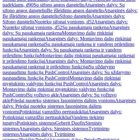
padėklams, d90
Su sifono angos dangteliu
Atsarginės dalys: Su
sifono angos dangteliu
Be išleidimo angos dangtelio
Atsarginės dalys:
Be išleidimo angos dangtelio
Sifono dangtelis
Atsarginės dalys:
Sifono dangtelis
Nuotekų sifonai vonioms, d52
Atsarginės dalys:
Nuotekų sifonai vonioms, d52
Su pasukamąja rankena
Atsarginės
dalys: Su pasukamąja rankena
Montavimo dalių rinkiniai
pasukamajai rankenai
Atsarginės dalys: Montavimo dalių rinkiniai
pasukamajai rankenai
Su pasukamąja rankena ir vandens prileidimo
funkcija
Atsarginės dalys: Su pasukamąja rankena ir vandens
prileidimo funkcija
Montavimo dalių rinkiniai pasukamajai rankenai
ir prileidimo funkcijai
Atsarginės dalys: Montavimo dalių rinkiniai
pasukamajai rankenai ir prileidimo funkcijai
Su uždarymo
paspaudimu funkcija PushControl
Atsarginės dalys: Su uždarymo
paspaudimu funkcija PushControl
Montavimo dalių rinkiniai
mygtukinio valdymo funkcijai PushControl
Atsarginės dalys:
Montavimo dalių rinkiniai mygtukinio valdymo funkcijai
PushControl
Su vožtuvo akle
Atsarginės dalys: Su vožtuvo
akle
Priedai nuotekų sistemos fasoninėms dalims vonioms
Atsarginės
dalys: Priedai nuotekų sistemos fasoninėms dalims
vonioms
Potinkiniai vamzdžio pertraukikliai
Atsarginės dalys:
Potinkiniai vamzdžio pertraukikliai
Vandens tiekimo
jungtys
Potinkinės sistemos
Geberit Duofix
Sieninės
sistemos
Atsarginės dalys: Sieninės sistemos
Tvirtinimo
sistemos
Atsarginės dalys: Tvirtinimo
sistemos
Plokštės
Priedai
Atsarginės dalys: Priedai
Potinkiniai