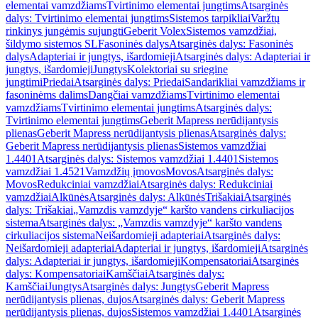
elementai vamzdžiams
Tvirtinimo elementai jungtims
Atsarginės
dalys: Tvirtinimo elementai jungtims
Sistemos tarpikliai
Varžtų
rinkinys jungėmis sujungti
Geberit Volex
Sistemos vamzdžiai,
šildymo sistemos SL
Fasoninės dalys
Atsarginės dalys: Fasoninės
dalys
Adapteriai ir jungtys, išardomieji
Atsarginės dalys: Adapteriai ir
jungtys, išardomieji
Jungtys
Kolektoriai su sriegine
jungtimi
Priedai
Atsarginės dalys: Priedai
Sandarikliai vamzdžiams ir
fasoninėms dalims
Dangčiai vamzdžiams
Tvirtinimo elementai
vamzdžiams
Tvirtinimo elementai jungtims
Atsarginės dalys:
Tvirtinimo elementai jungtims
Geberit Mapress nerūdijantysis
plienas
Geberit Mapress nerūdijantysis plienas
Atsarginės dalys:
Geberit Mapress nerūdijantysis plienas
Sistemos vamzdžiai
1.4401
Atsarginės dalys: Sistemos vamzdžiai 1.4401
Sistemos
vamzdžiai 1.4521
Vamzdžių įmovos
Movos
Atsarginės dalys:
Movos
Redukciniai vamzdžiai
Atsarginės dalys: Redukciniai
vamzdžiai
Alkūnės
Atsarginės dalys: Alkūnės
Trišakiai
Atsarginės
dalys: Trišakiai
„Vamzdis vamzdyje“ karšto vandens cirkuliacijos
sistema
Atsarginės dalys: „Vamzdis vamzdyje“ karšto vandens
cirkuliacijos sistema
Neišardomieji adapteriai
Atsarginės dalys:
Neišardomieji adapteriai
Adapteriai ir jungtys, išardomieji
Atsarginės
dalys: Adapteriai ir jungtys, išardomieji
Kompensatoriai
Atsarginės
dalys: Kompensatoriai
Kamščiai
Atsarginės dalys:
Kamščiai
Jungtys
Atsarginės dalys: Jungtys
Geberit Mapress
nerūdijantysis plienas, dujos
Atsarginės dalys: Geberit Mapress
nerūdijantysis plienas, dujos
Sistemos vamzdžiai 1.4401
Atsarginės