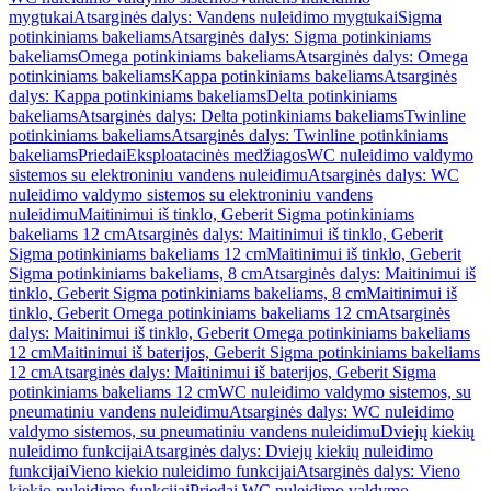
mygtukai
Atsarginės dalys: Vandens nuleidimo mygtukai
Sigma
potinkiniams bakeliams
Atsarginės dalys: Sigma potinkiniams
bakeliams
Omega potinkiniams bakeliams
Atsarginės dalys: Omega
potinkiniams bakeliams
Kappa potinkiniams bakeliams
Atsarginės
dalys: Kappa potinkiniams bakeliams
Delta potinkiniams
bakeliams
Atsarginės dalys: Delta potinkiniams bakeliams
Twinline
potinkiniams bakeliams
Atsarginės dalys: Twinline potinkiniams
bakeliams
Priedai
Eksploatacinės medžiagos
WC nuleidimo valdymo
sistemos su elektroniniu vandens nuleidimu
Atsarginės dalys: WC
nuleidimo valdymo sistemos su elektroniniu vandens
nuleidimu
Maitinimui iš tinklo, Geberit Sigma potinkiniams
bakeliams 12 cm
Atsarginės dalys: Maitinimui iš tinklo, Geberit
Sigma potinkiniams bakeliams 12 cm
Maitinimui iš tinklo, Geberit
Sigma potinkiniams bakeliams, 8 cm
Atsarginės dalys: Maitinimui iš
tinklo, Geberit Sigma potinkiniams bakeliams, 8 cm
Maitinimui iš
tinklo, Geberit Omega potinkiniams bakeliams 12 cm
Atsarginės
dalys: Maitinimui iš tinklo, Geberit Omega potinkiniams bakeliams
12 cm
Maitinimui iš baterijos, Geberit Sigma potinkiniams bakeliams
12 cm
Atsarginės dalys: Maitinimui iš baterijos, Geberit Sigma
potinkiniams bakeliams 12 cm
WC nuleidimo valdymo sistemos, su
pneumatiniu vandens nuleidimu
Atsarginės dalys: WC nuleidimo
valdymo sistemos, su pneumatiniu vandens nuleidimu
Dviejų kiekių
nuleidimo funkcijai
Atsarginės dalys: Dviejų kiekių nuleidimo
funkcijai
Vieno kiekio nuleidimo funkcijai
Atsarginės dalys: Vieno
kiekio nuleidimo funkcijai
Priedai WC nuleidimo valdymo