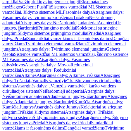
tarpikliai
Varžtų rinkinys jungėmis sujungti
Eksploatacinės
medžiagos
Geberit PushFit
Sistemos vamzdžiai ML
Sistemos
vamzdžiai, šildymo sistemos ML
Fasoninės dalys
Atsarginės dalys:
Fasoninės dalys
Tvirtinimo kronšteinas
Trišakiai
Neišardomieji
adapteriai
Atsarginės dalys: Neišardomieji adapteriai
Adapteriai ir
jungtys, išardomieji
Prijungimo moduliai
Kolektoriai su sriegine
jungtimi
Šildymo sistemos prijungimo moduliai
Priedai
Atsarginės
dalys: Priedai
Sandarikliai vamzdžiams ir fasoninėms dalims
Dangčiai
vamzdžiams
Tvirtinimo elementai vamzdžiams
Tvirtinimo elementai
jungtims
Atsarginės dalys: Tvirtinimo elementai jungtims
Geberit
Mepla
Sistemos vamzdžiai ML
Sistemos vamzdžiai, šildymo sistemos
ML
Fasoninės dalys
Atsarginės dalys: Fasoninės
dalys
Movos
Atsarginės dalys: Movos
Redukciniai
vamzdžiai
Atsarginės dalys: Redukciniai
vamzdžiai
Alkūnės
Atsarginės dalys: Alkūnės
Trišakiai
Atsarginės
dalys: Trišakiai
„Vamzdis vamzdyje“ karšto vandens cirkuliacijos
sistema
Atsarginės dalys: „Vamzdis vamzdyje“ karšto vandens
cirkuliacijos sistema
Neišardomieji adapteriai
Atsarginės dalys:
Neišardomieji adapteriai
Adapteriai ir jungtys, išardomieji
Atsarginės
dalys: Adapteriai ir jungtys, išardomieji
Kamščiai
Atsarginės dalys:
Kamščiai
Jungtys
Atsarginės dalys: Jungtys
Kolektoriai su sriegine
jungtimi
Trišakiai šildymo sistemai
Atsarginės dalys: Trišakiai
šildymo sistemai
Šildymo sistemos jungtys
Atsarginės dalys: Šildymo
sistemos jungtys
Priedai
Atsarginės dalys: Priedai
Sandarikliai
vamzdžiams ir fasoninėms dalims
Dangčiai vamzdžiams
Tvirtinimo