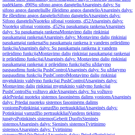
padėklams, d90
Su sifono angos dangteliu
Atsarginės dalys: Su
sifono angos dangteliu
Be išleidimo angos dangtelio
Atsarginės dalys:
Be išleidimo angos dangtelio
Sifono dangtelis
Atsarginės dalys:
Sifono dangtelis
Nuotekų sifonai vonioms, d52
Atsarginės dalys:
Nuotekų sifonai vonioms, d52
Su pasukamąja rankena
Atsarginės
dalys: Su pasukamąja rankena
Montavimo dalių rinkiniai
pasukamajai rankenai
Atsarginės dalys: Montavimo dalių rinkiniai
pasukamajai rankenai
Su pasukamąja rankena ir vandens prileidimo
funkcija
Atsarginės dalys: Su pasukamąja rankena ir vandens
prileidimo funkcija
Montavimo dalių rinkiniai pasukamajai rankenai
ir prileidimo funkcijai
Atsarginės dalys: Montavimo dalių rinkiniai
pasukamajai rankenai ir prileidimo funkcijai
Su uždarymo
paspaudimu funkcija PushControl
Atsarginės dalys: Su uždarymo
paspaudimu funkcija PushControl
Montavimo dalių rinkiniai
mygtukinio valdymo funkcijai PushControl
Atsarginės dalys:
Montavimo dalių rinkiniai mygtukinio valdymo funkcijai
PushControl
Su vožtuvo akle
Atsarginės dalys: Su vožtuvo
akle
Priedai nuotekų sistemos fasoninėms dalims vonioms
Atsarginės
dalys: Priedai nuotekų sistemos fasoninėms dalims
vonioms
Potinkiniai vamzdžio pertraukikliai
Atsarginės dalys:
Potinkiniai vamzdžio pertraukikliai
Vandens tiekimo
jungtys
Potinkinės sistemos
Geberit Duofix
Sieninės
sistemos
Atsarginės dalys: Sieninės sistemos
Tvirtinimo
sistemos
Atsarginės dalys: Tvirtinimo
sistemos
Plokštės
Priedai
Atsarginės dalys: Priedai
Potinkiniai