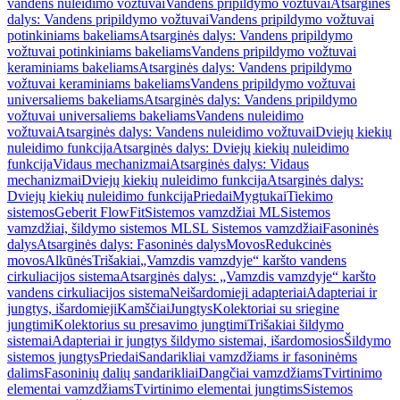
vandens nuleidimo vožtuvai
Vandens pripildymo vožtuvai
Atsarginės
dalys: Vandens pripildymo vožtuvai
Vandens pripildymo vožtuvai
potinkiniams bakeliams
Atsarginės dalys: Vandens pripildymo
vožtuvai potinkiniams bakeliams
Vandens pripildymo vožtuvai
keraminiams bakeliams
Atsarginės dalys: Vandens pripildymo
vožtuvai keraminiams bakeliams
Vandens pripildymo vožtuvai
universaliems bakeliams
Atsarginės dalys: Vandens pripildymo
vožtuvai universaliems bakeliams
Vandens nuleidimo
vožtuvai
Atsarginės dalys: Vandens nuleidimo vožtuvai
Dviejų kiekių
nuleidimo funkcija
Atsarginės dalys: Dviejų kiekių nuleidimo
funkcija
Vidaus mechanizmai
Atsarginės dalys: Vidaus
mechanizmai
Dviejų kiekių nuleidimo funkcija
Atsarginės dalys:
Dviejų kiekių nuleidimo funkcija
Priedai
Mygtukai
Tiekimo
sistemos
Geberit FlowFit
Sistemos vamzdžiai ML
Sistemos
vamzdžiai, šildymo sistemos ML
SL Sistemos vamzdžiai
Fasoninės
dalys
Atsarginės dalys: Fasoninės dalys
Movos
Redukcinės
movos
Alkūnės
Trišakiai
„Vamzdis vamzdyje“ karšto vandens
cirkuliacijos sistema
Atsarginės dalys: „Vamzdis vamzdyje“ karšto
vandens cirkuliacijos sistema
Neišardomieji adapteriai
Adapteriai ir
jungtys, išardomieji
Kamščiai
Jungtys
Kolektoriai su sriegine
jungtimi
Kolektorius su presavimo jungtimi
Trišakiai šildymo
sistemai
Adapteriai ir jungtys šildymo sistemai, išardomosios
Šildymo
sistemos jungtys
Priedai
Sandarikliai vamzdžiams ir fasoninėms
dalims
Fasoninių dalių sandarikliai
Dangčiai vamzdžiams
Tvirtinimo
elementai vamzdžiams
Tvirtinimo elementai jungtims
Sistemos