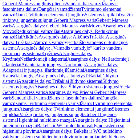
Geberit Mapress anglinis plienas
Sandarikliai vamzdžiams ir
fasoninėms dalims
Dangčiai vamzdžiams
Tvirtinimo elementai
vamzdžiams
Tvirtinimo elementai jungtims
Sistemos tarpikliai
Varžtų
rinkinys jungėmis sujungti
Geberit Mapress varis
Geberit Mapress
varis
Atsarginės dalys: Geberit Mapress varis
Movos
Atsarginės dalys:
Movos
Redukciniai vamzdžiai
Atsarginės dalys: Redukciniai
vamzdžiai
Alkūnės
Atsarginės dalys: Alkūnės
Trišakiai
Atsarginės
dalys: Trišakiai
„Vamzdis vamzdyje“ karšto vandens cirkuliacijos
sistema
Atsarginės dalys: „Vamzdis vamzdyje“ karšto vandens
cirkuliacijos sistema
Kryžmės
Atsarginės dalys:
Kryžmės
Neišardomieji adapteriai
Atsarginės dalys: Neišardomieji
adapteriai
Adapteriai ir jungtys, išardomieji
Atsarginės dalys:
Adapteriai ir jungtys, išardomieji
Kamščiai
Atsarginės dalys:
Kamščiai
Jungtys
Atsarginės dalys: Jungtys
Trišakiai šildymo
sistemai
Atsarginės dalys: Trišakiai šildymo sistemai
Šildymo
sistemos jungtys
Atsarginės dalys: Šildymo sistemos jungtys
Priedai
Geberit Mapress varis
Atsarginės dalys: Priedai Geberit Mapress
varis
Sandarikliai vamzdžiams ir fasoninėms dalims
Dangčiai
vamzdžiams
Tvirtinimo elementai vamzdžiams
Tvirtinimo elementai
jungtims
Atsarginės dalys: Tvirtinimo elementai jungtims
Sistemos
tarpikliai
Varžtų rinkinys jungėmis sujungti
Geberit higienos
sistema
Higieniniai nuleidimo mazgai
Atsarginės dalys: Higieniniai
nuleidimo mazgai
Bakelis ir WC nuleidimo valdymo sistema su
higieniniu plovimu
Atsarginės dalys: Bakelis ir WC nuleidimo
valdymo sistema su higieniniu plovimu
Įmontuojamieji higienos