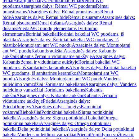
rėmai
Atsarginės dalys: Potinkiniai rėmai
Rėmai WC
puodams
Atsarginės dalys: Rėmai WC puodams
Rėmai
praustuvams
Atsarginės dalys: Rėmai praustuvams
Rėmai
bidė
Atsarginės dalys: Rėmai bidė
Rėmai pisuarams
Atsarginės dalys:
Rėmai pisuarams
Rėmai dušams
Atsarginės dalys: Rėmai
dušams
Priedai
WC puodų elementams
Tvirtinimo
elementams
Išoriniai bakeliai
Išoriniai bakeliai WC puodams, iš
plastiko
Atsarginės dalys: Išoriniai bakeliai WC puodams, iš
plastiko
Montuojami ant WC puodų
Atsarginės dalys: Montuojami
ant WC puodų
Kabantis aukštai
Atsarginės dalys: Kabantis
aukštai
Kabantis žemai ir vidutiniame aukštyje
Atsarginės dalys:
Kabantis žemai ir vidutiniame aukštyje
Išoriniai bakeliai WC
puodams, iš sanitarinės keramikos
Atsarginės dalys: Išoriniai bakeliai
WC puodams, iš sanitarinės keramikos
Montuojami ant WC
puodų
Atsarginės dalys: Montuojami ant WC puodų
Vandens
nuleidimo vamzdžiai išoriniams bakeliams
Atsarginės dalys: Vandens
nuleidimo vamzdžiai išoriniams bakeliams
Kabantis
aukštai
Atsarginės dalys: Kabantis aukštai
Kabantis žemai ir
vidutiniame aukštyje
Priedai
Atsarginės dalys:
Priedai
Jungtys
Atsarginės dalys: Jungtys
Kampiniai
vožtuvai
Riebokšliai
Potinkiniai bakeliai
Sigma potinkiniai
bakeliai
Atsarginės dalys: Sigma potinkiniai bakeliai
Omega
potinkiniai bakeliai
Atsarginės dalys: Omega potinkiniai
bakeliai
Delta potinkiniai bakeliai
Atsarginės dalys: Delta potinkiniai
bakeliai
Vandens nuleidimo vamzdžiai
Priedai
Pripildymo vožtuvai ir