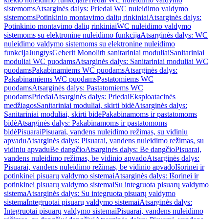
sistemoms
Atsarginės dalys: Priedai WC nuleidimo valdymo
sistemoms
Potinkinio montavimo dalių rinkiniai
Atsarginės dalys:
Potinkinio montavimo dalių rinkiniai
WC nuleidimo valdymo
sistemoms su elektronine nuleidimo funkcija
Atsarginės dalys: WC
nuleidimo valdymo sistemoms su elektronine nuleidimo
funkcija
Jungtys
Geberit Monolith sanitariniai moduliai
Sanitariniai
moduliai WC puodams
Atsarginės dalys: Sanitariniai moduliai WC
puodams
Pakabinamiems WC puodams
Atsarginės dalys:
Pakabinamiems WC puodams
Pastatomiems WC
puodams
Atsarginės dalys: Pastatomiems WC
puodams
Priedai
Atsarginės dalys: Priedai
Eksploatacinės
medžiagos
Sanitariniai moduliai, skirti bidė
Atsarginės dalys:
Sanitariniai moduliai, skirti bidė
Pakabinamoms ir pastatomoms
bidė
Atsarginės dalys: Pakabinamoms ir pastatomoms
bidė
Pisuarai
Pisuarai, vandens nuleidimo režimas, su vidiniu
apvadu
Atsarginės dalys: Pisuarai, vandens nuleidimo režimas, su
vidiniu apvadu
Be dangčio
Atsarginės dalys: Be dangčio
Pisuarai,
vandens nuleidimo režimas, be vidinio apvado
Atsarginės dalys:
Pisuarai, vandens nuleidimo režimas, be vidinio apvado
Išorinei ir
potinkinei pisuarų valdymo sistemai
Atsarginės dalys: Išorinei ir
potinkinei pisuarų valdymo sistemai
Su integruota pisuarų valdymo
sistema
Atsarginės dalys: Su integruota pisuarų valdymo
sistema
Integruotai pisuarų valdymo sistemai
Atsarginės dalys:
Integruotai pisuarų valdymo sistemai
Pisuarai, vandens nuleidimo