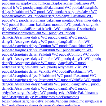
puodams su apiplovimo funkcija
Eksploatacinės medžiagos
WC
puodai ir WC puodų dangčiai
Pakabinami WC puodai
Atsarginės
dalys: Pakabinami WC puodai
WC puodai
Atsarginės dalys: WC
puodai
Pastatomi WC puodai
Atsarginės dalys: Pastatomi WC
puodai
WC puodai išoriniams bakeliams montuoti
Atsarginės dalys:
WC puodai išoriniams bakeliams montuoti
WC puodai
Atsarginės
dalys: WC puodai
Išoriniai bakeliai WC puodams, iš sanitarinės
keramikos
Montuojami ant WC puodų
WC puodų
dangčiai
Atsarginės dalys: WC puodų dangčiai
WC puodų
dangčiai
Atsarginės dalys: WC puodų dangčiai
Comfort WC
puodai
Atsarginės dalys: Comfort WC puodai
Paaukštinti WC
puodai
Atsarginės dalys: Paaukštinti WC puodai
Pailginti WC
puodai
Atsarginės dalys: Pailginti WC puodai
Comfort WC puodų
dangčiai
Atsarginės dalys: Comfort WC puodų dangčiai
WC puodų
dangčiai
Atsarginės dalys: WC puodų dangčiai
WC puodų
sėdynės
Atsarginės dalys: WC puodų sėdynės
Vaikiški WC
puodai
Atsarginės dalys: Vaikiški WC puodai
Pakabinami WC
puodai
Atsarginės dalys: Pakabinami WC puodai
Pastatomi WC
puodai
Atsarginės dalys: Pastatomi WC puodai
Vaikiški WC puodų
dangčiai
Atsarginės dalys: Vaikiški WC puodų dangčiai
WC puodų
dangčiai
Atsarginės dalys: WC puodų dangčiai
WC puodų
sėdynės
Atsarginės dalys: WC puodų sėdynės
Bidės
Pakabinamos
bidė
Atsarginės dalys: Pakabinamos bidė
Pastatomos
bidė
Priedai
Atsarginės dalys: Priedai
Vandens nuleidimo mygtukai ir
WC nuleidimo valdymo sistemos
Vandens nuleidimo