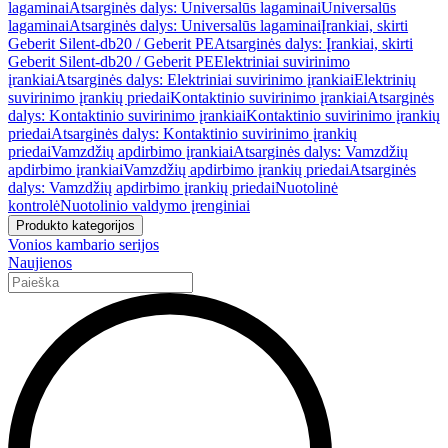
lagaminai
Atsarginės dalys: Universalūs lagaminai
Universalūs
lagaminai
Atsarginės dalys: Universalūs lagaminai
Įrankiai, skirti
Geberit Silent-db20 / Geberit PE
Atsarginės dalys: Įrankiai, skirti
Geberit Silent-db20 / Geberit PE
Elektriniai suvirinimo
įrankiai
Atsarginės dalys: Elektriniai suvirinimo įrankiai
Elektrinių
suvirinimo įrankių priedai
Kontaktinio suvirinimo įrankiai
Atsarginės
dalys: Kontaktinio suvirinimo įrankiai
Kontaktinio suvirinimo įrankių
priedai
Atsarginės dalys: Kontaktinio suvirinimo įrankių
priedai
Vamzdžių apdirbimo įrankiai
Atsarginės dalys: Vamzdžių
apdirbimo įrankiai
Vamzdžių apdirbimo įrankių priedai
Atsarginės
dalys: Vamzdžių apdirbimo įrankių priedai
Nuotolinė
kontrolė
Nuotolinio valdymo įrenginiai
Produkto kategorijos
Vonios kambario serijos
Naujienos