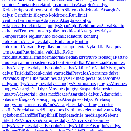
spintos iš metalo
Kolektorių asortimentas
Atsarginės dalys:
Kolektorių asortimentas
Grindinio šildymo kolektoriai
Atsarginės
dalys: Grindinio šildymo kolektoriai
Rutuliniai
ventiliai
Termometrai
Adapteriai
Atsarginės dalys:
Adapteriai
Kolektoriaus jungtys
Sparčiojo išleidimo vožtuvai
Srauto
dalytuvai
Temperatūros reguliavimo blokai
Atsarginės dalys:
Temperatūros reguliavimo blokai
Radiatorių kontūrų
kolektoriai
Atsarginės dalys: Radiatorių kontūrų
kolektoriai
Apvadai
Reguliavimo komponentai
Vykdikliai
Patalpos
termostatai
Pagrindiniai valdikliai
Ryšio
moduliai
Jutikliai
Transformatoriai
Priedai
Skirstytuvo izoliacija
Pastato
nuotekų šalinimo sistemos
Geberit Silent-db20
Vamzdžiai
Fasoninės
dalys
Atsarginės dalys: Fasoninės dalys
Alkūnės
Trišakiai
Atsarginės
dalys: Trišakiai
Redukciniai vamzdžiai
Pravalos
Atsarginės dalys:
Pravalos
SuperTube fasoninės dalys
Alkūnės
Specialios fasoninės
dalys
Jungtys
Atsarginės dalys: Jungtys
Suvirinamos jungtys
Movinės
jungtys
Atsarginės dalys: Movinės jungtys
Suspaudžiamosios
jungtys
Adapteriai į kitas medžiagas
Atsarginės dalys: Adapteriai į
kitas medžiagas
Prietaisų jungtys
Atsarginės dalys: Prietaisų
jungtys
Jungiamosios alkūnės
Atsarginės dalys: Jungiamosios
alkūnės
Priedai
Vamzdžių apkabos
Tvirtinimo elementai vamzdžių
apkaboms
Kamščiai
Tarpikliai
Eksploatacinės medžiagos
Geberit
Silent-PP
Vamzdžiai
Atsarginės dalys: Vamzdžiai
Fasoninės
dalys
Atsarginės dalys: Fasoninės dalys
Alkūnės
Atsarginės dalys:
Alkūnės
Trišakiai
Atsarginės dalys: Trišakiai
Redukciniai