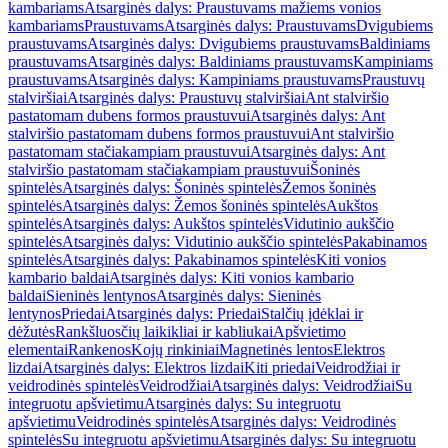
kambariams
Atsarginės dalys: Praustuvams mažiems vonios
kambariams
Praustuvams
Atsarginės dalys: Praustuvams
Dvigubiems
praustuvams
Atsarginės dalys: Dvigubiems praustuvams
Baldiniams
praustuvams
Atsarginės dalys: Baldiniams praustuvams
Kampiniams
praustuvams
Atsarginės dalys: Kampiniams praustuvams
Praustuvų
stalviršiai
Atsarginės dalys: Praustuvų stalviršiai
Ant stalviršio
pastatomam dubens formos praustuvui
Atsarginės dalys: Ant
stalviršio pastatomam dubens formos praustuvui
Ant stalviršio
pastatomam stačiakampiam praustuvui
Atsarginės dalys: Ant
stalviršio pastatomam stačiakampiam praustuvui
Šoninės
spintelės
Atsarginės dalys: Šoninės spintelės
Žemos šoninės
spintelės
Atsarginės dalys: Žemos šoninės spintelės
Aukštos
spintelės
Atsarginės dalys: Aukštos spintelės
Vidutinio aukščio
spintelės
Atsarginės dalys: Vidutinio aukščio spintelės
Pakabinamos
spintelės
Atsarginės dalys: Pakabinamos spintelės
Kiti vonios
kambario baldai
Atsarginės dalys: Kiti vonios kambario
baldai
Sieninės lentynos
Atsarginės dalys: Sieninės
lentynos
Priedai
Atsarginės dalys: Priedai
Stalčių įdėklai ir
dėžutės
Rankšluosčių laikikliai ir kabliukai
Apšvietimo
elementai
Rankenos
Kojų rinkiniai
Magnetinės lentos
Elektros
lizdai
Atsarginės dalys: Elektros lizdai
Kiti priedai
Veidrodžiai ir
veidrodinės spintelės
Veidrodžiai
Atsarginės dalys: Veidrodžiai
Su
integruotu apšvietimu
Atsarginės dalys: Su integruotu
apšvietimu
Veidrodinės spintelės
Atsarginės dalys: Veidrodinės
spintelės
Su integruotu apšvietimu
Atsarginės dalys: Su integruotu