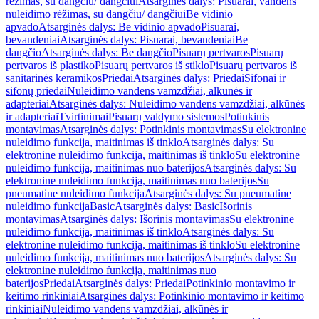
rėžimas, su dangčiu/ dangčiui
Atsarginės dalys: Pisuarai, vandens
nuleidimo rėžimas, su dangčiu/ dangčiui
Be vidinio
apvado
Atsarginės dalys: Be vidinio apvado
Pisuarai,
bevandeniai
Atsarginės dalys: Pisuarai, bevandeniai
Be
dangčio
Atsarginės dalys: Be dangčio
Pisuarų pertvaros
Pisuarų
pertvaros iš plastiko
Pisuarų pertvaros iš stiklo
Pisuarų pertvaros iš
sanitarinės keramikos
Priedai
Atsarginės dalys: Priedai
Sifonai ir
sifonų priedai
Nuleidimo vandens vamzdžiai, alkūnės ir
adapteriai
Atsarginės dalys: Nuleidimo vandens vamzdžiai, alkūnės
ir adapteriai
Tvirtinimai
Pisuarų valdymo sistemos
Potinkinis
montavimas
Atsarginės dalys: Potinkinis montavimas
Su elektronine
nuleidimo funkcija, maitinimas iš tinklo
Atsarginės dalys: Su
elektronine nuleidimo funkcija, maitinimas iš tinklo
Su elektronine
nuleidimo funkcija, maitinimas nuo baterijos
Atsarginės dalys: Su
elektronine nuleidimo funkcija, maitinimas nuo baterijos
Su
pneumatine nuleidimo funkcija
Atsarginės dalys: Su pneumatine
nuleidimo funkcija
Basic
Atsarginės dalys: Basic
Išorinis
montavimas
Atsarginės dalys: Išorinis montavimas
Su elektronine
nuleidimo funkcija, maitinimas iš tinklo
Atsarginės dalys: Su
elektronine nuleidimo funkcija, maitinimas iš tinklo
Su elektronine
nuleidimo funkcija, maitinimas nuo baterijos
Atsarginės dalys: Su
elektronine nuleidimo funkcija, maitinimas nuo
baterijos
Priedai
Atsarginės dalys: Priedai
Potinkinio montavimo ir
keitimo rinkiniai
Atsarginės dalys: Potinkinio montavimo ir keitimo
rinkiniai
Nuleidimo vandens vamzdžiai, alkūnės ir