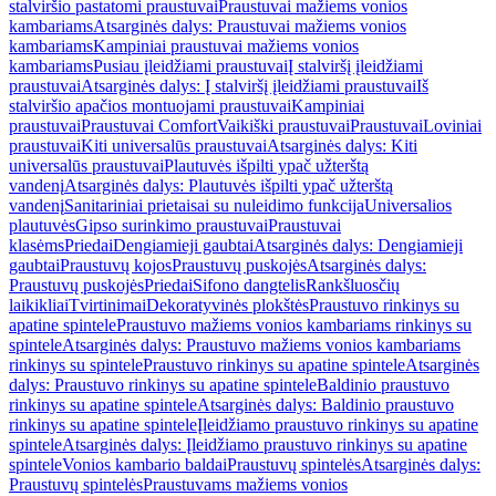
stalviršio pastatomi praustuvai
Praustuvai mažiems vonios
kambariams
Atsarginės dalys: Praustuvai mažiems vonios
kambariams
Kampiniai praustuvai mažiems vonios
kambariams
Pusiau įleidžiami praustuvai
Į stalviršį įleidžiami
praustuvai
Atsarginės dalys: Į stalviršį įleidžiami praustuvai
Iš
stalviršio apačios montuojami praustuvai
Kampiniai
praustuvai
Praustuvai Comfort
Vaikiški praustuvai
Praustuvai
Loviniai
praustuvai
Kiti universalūs praustuvai
Atsarginės dalys: Kiti
universalūs praustuvai
Plautuvės išpilti ypač užterštą
vandenį
Atsarginės dalys: Plautuvės išpilti ypač užterštą
vandenį
Sanitariniai prietaisai su nuleidimo funkcija
Universalios
plautuvės
Gipso surinkimo praustuvai
Praustuvai
klasėms
Priedai
Dengiamieji gaubtai
Atsarginės dalys: Dengiamieji
gaubtai
Praustuvų kojos
Praustuvų puskojės
Atsarginės dalys:
Praustuvų puskojės
Priedai
Sifono dangtelis
Rankšluosčių
laikikliai
Tvirtinimai
Dekoratyvinės plokštės
Praustuvo rinkinys su
apatine spintele
Praustuvo mažiems vonios kambariams rinkinys su
spintele
Atsarginės dalys: Praustuvo mažiems vonios kambariams
rinkinys su spintele
Praustuvo rinkinys su apatine spintele
Atsarginės
dalys: Praustuvo rinkinys su apatine spintele
Baldinio praustuvo
rinkinys su apatine spintele
Atsarginės dalys: Baldinio praustuvo
rinkinys su apatine spintele
Įleidžiamo praustuvo rinkinys su apatine
spintele
Atsarginės dalys: Įleidžiamo praustuvo rinkinys su apatine
spintele
Vonios kambario baldai
Praustuvų spintelės
Atsarginės dalys:
Praustuvų spintelės
Praustuvams mažiems vonios