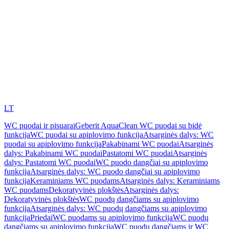
LT
WC puodai ir pisuarai
Geberit AquaClean WC puodai su bidė
funkcija
WC puodai su apiplovimo funkcija
Atsarginės dalys: WC
puodai su apiplovimo funkcija
Pakabinami WC puodai
Atsarginės
dalys: Pakabinami WC puodai
Pastatomi WC puodai
Atsarginės
dalys: Pastatomi WC puodai
WC puodo dangčiai su apiplovimo
funkcija
Atsarginės dalys: WC puodo dangčiai su apiplovimo
funkcija
Keraminiams WC puodams
Atsarginės dalys: Keraminiams
WC puodams
Dekoratyvinės plokštės
Atsarginės dalys:
Dekoratyvinės plokštės
WC puodų dangčiams su apiplovimo
funkcija
Atsarginės dalys: WC puodų dangčiams su apiplovimo
funkcija
Priedai
WC puodams su apiplovimo funkcija
WC puodų
dangčiams su apiplovimo funkcija
WC puodų dangčiams ir WC