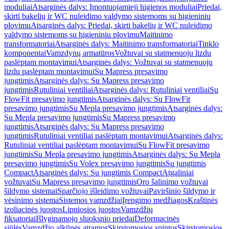
moduliai
Atsarginės dalys: Įmontuojamieji higienos moduliai
Priedai,
skirti bakelių ir WC nuleidimo valdymo sistemoms su higieniniu
plovimu
Atsarginės dalys: Priedai, skirti bakelių ir WC nuleidimo
valdymo sistemoms su higieniniu plovimu
Maitinimo
transformatoriai
Atsarginės dalys: Maitinimo transformatoriai
Tinklo
komponentai
Vamzdynų armatūros
Vožtuvai su statmenuoju lizdu
paslėptam montavimui
Atsarginės dalys: Vožtuvai su statmenuoju
lizdu paslėptam montavimui
Su Mapress presavimo
jungtimis
Atsarginės dalys: Su Mapress presavimo
jungtimis
Rutuliniai ventiliai
Atsarginės dalys: Rutuliniai ventiliai
Su
FlowFit presavimo jungtimis
Atsarginės dalys: Su FlowFit
presavimo jungtimis
Su Mepla presavimo jungtimis
Atsarginės dalys:
Su Mepla presavimo jungtimis
Su Mapress presavimo
jungtimis
Atsarginės dalys: Su Mapress presavimo
jungtimis
Rutuliniai ventiliai paslėptam montavimui
Atsarginės dalys:
Rutuliniai ventiliai paslėptam montavimui
Su FlowFit presavimo
jungtimis
Su Mepla presavimo jungtimis
Atsarginės dalys: Su Mepla
presavimo jungtimis
Su Volex presavimo jungtimis
Su jungtimis
Compact
Atsarginės dalys: Su jungtimis Compact
Atgaliniai
vožtuvai
Su Mapress presavimo jungtimis
Oro šalinimo vožtuvai
šildymo sistemai
Sparčiojo išleidimo vožtuvai
Paviršinio šildymo ir
vėsinimo sistema
Sistemos vamzdžiai
Įrengimo medžiagos
Kraštinės
izoliacinės juostos
Lipniosios juostos
Vamzdžių
fiksatoriai
Išlyginamojo sluoksnio priedai
Deformacinės
siūlės
Vamzdžio alkūnės atramos
Skirstomosios spintos
Skirstomosios