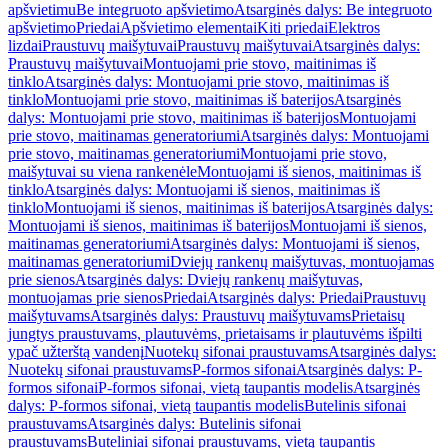
apšvietimu
Be integruoto apšvietimo
Atsarginės dalys: Be integruoto
apšvietimo
Priedai
Apšvietimo elementai
Kiti priedai
Elektros
lizdai
Praustuvų maišytuvai
Praustuvų maišytuvai
Atsarginės dalys:
Praustuvų maišytuvai
Montuojami prie stovo, maitinimas iš
tinklo
Atsarginės dalys: Montuojami prie stovo, maitinimas iš
tinklo
Montuojami prie stovo, maitinimas iš baterijos
Atsarginės
dalys: Montuojami prie stovo, maitinimas iš baterijos
Montuojami
prie stovo, maitinamas generatoriumi
Atsarginės dalys: Montuojami
prie stovo, maitinamas generatoriumi
Montuojami prie stovo,
maišytuvai su viena rankenėle
Montuojami iš sienos, maitinimas iš
tinklo
Atsarginės dalys: Montuojami iš sienos, maitinimas iš
tinklo
Montuojami iš sienos, maitinimas iš baterijos
Atsarginės dalys:
Montuojami iš sienos, maitinimas iš baterijos
Montuojami iš sienos,
maitinamas generatoriumi
Atsarginės dalys: Montuojami iš sienos,
maitinamas generatoriumi
Dviejų rankenų maišytuvas, montuojamas
prie sienos
Atsarginės dalys: Dviejų rankenų maišytuvas,
montuojamas prie sienos
Priedai
Atsarginės dalys: Priedai
Praustuvų
maišytuvams
Atsarginės dalys: Praustuvų maišytuvams
Prietaisų
jungtys praustuvams, plautuvėms, prietaisams ir plautuvėms išpilti
ypač užterštą vandenį
Nuotekų sifonai praustuvams
Atsarginės dalys:
Nuotekų sifonai praustuvams
P-formos sifonai
Atsarginės dalys: P-
formos sifonai
P-formos sifonai, vietą taupantis modelis
Atsarginės
dalys: P-formos sifonai, vietą taupantis modelis
Butelinis sifonai
praustuvams
Atsarginės dalys: Butelinis sifonai
praustuvams
Buteliniai sifonai praustuvams, vietą taupantis