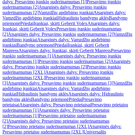
dalys: Presavimo įrankių suderinamumas [1]
Presavimo įrankių
suderinamumas [2]
Atsarginės dalys: Presavimo įrankių
suderinamumas [2]
Vamzdžių apdirbimo įrankiai
Atsarginės dalys:
Vamzdžių apdirbimo įrankiai
Hidraulinių bandymų aklės
Bandymo
priemonė
Priedai
Įrankiai, skirti Geberit Volex
Atsarginės dalys:
Įrankiai, skirti Geberit Volex
Presavimo įrankių suderinamumas
[2]
Atsarginės dalys: Presavimo įrankių suderinamumas [2]
Vamzdžių
apdirbimo įrankiai
Atsarginės dalys: Vamzdžių apdirbimo
įrankiai
Bandymo priemonė
Priedai
Įrankiai, skirti Geberit
Mapress
Atsarginės dalys: Įrankiai, skirti Geberit Mapress
Presavimo
įrankių suderinamumas [1]
Atsarginės dalys: Presavimo įrankių
suderinamumas [1]
Presavimo įrankių suderinamumas [2]
Atsarginės
dalys: Presavimo įrankių suderinamumas [2]
Presavimo įrankių
suderinamumas [2XL]
Atsarginės dalys: Presavimo įrankių
suderinamumas [2XL]
Presavimo įrankių suderinamumas
[3]
Atsarginės dalys: Presavimo įrankių suderinamumas [3]
Vamzdžių
apdirbimo įrankiai
Atsarginės dalys: Vamzdžių apdirbimo
įrankiai
Hidraulinių bandymų aklės
Atsarginės dalys: Hidraulinių
bandymų aklės
Bandymo priemonė
Priedai
Presavimo
prietaisai
Atsarginės dalys: Presavimo prietaisai
Presavimo prietaisų
suderinamumas [1]
Atsarginės dalys: Presavimo prietaisų
suderinamumas [1]
Presavimo prietaisų suderinamumas
[2]
Atsarginės dalys: Presavimo prietaisų suderinamumas
[2]
Presavimo prietaisų suderinamumas [2XL]
Atsarginės dalys:
Presavimo prietaisų suderinamumas [2XL]
Universalūs