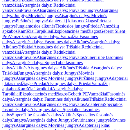
vamzdžiai
Atsarginės dalys: Redukciniai
vamzdžiai
Pravalos
Atsarginės dalys: Pravalos
Jungtys
Atsarginės
dalys: Jungtys
Movinės jungtys
Atsarginės dalys: Movinės
jungtys
Pirštinės jungtys
Adapteriai į kitas medžiagas
Prietaisų
jungtys
Jungiamosios alkūnės
Tiesiosios jungtys
Priedai
Vamzdžių
apkabos
Kamščiai
Tarpikliai
Eksploatacinės medžiagos
Geberit Silent-
Pro
Vamzdžiai
Atsarginės dalys: Vamzdžiai
Fasoninės
dalys
Atsarginės dalys: Fasoninės dalys
Alkūnės
Atsarginės dalys:
Alkūnės
Trišakiai
Atsarginės dalys: Trišakiai
Redukciniai
vamzdžiai
Atsarginės dalys: Redukciniai
vamzdžiai
Pravalos
Atsarginės dalys: Pravalos
SuperTube fasoninės
dalys
Atsarginės dalys: SuperTube fasoninės
dalys
Alkūnės
Atsarginės dalys: Alkūnės
Trišakiai
Atsarginės dalys:
Trišakiai
Jungtys
Atsarginės dalys: Jungtys
Movinės
jungtys
Atsarginės dalys: Movinės jungtys
Pirštinės jungtys
Adapteriai
į kitas medžiagas
Priedai
Atsarginės dalys: Priedai
Vamzdžių
apkabos
Kamščiai
Tarpikliai
Atsarginės dalys:
Tarpikliai
Eksploatacinės medžiagos
Geberit PE
Vamzdžiai
Fasoninės
dalys
Atsarginės dalys: Fasoninės dalys
Alkūnės
Trišakiai
Redukciniai
vamzdžiai
Pravalos
Atsarginės dalys: Pravalos
Adapteriai
Specialios
fasoninės dalys
Atsarginės dalys: Specialios fasoninės
dalys
SuperTube fasoninės dalys
Alkūnės
Specialios fasoninės
dalys
Jungtys
Atsarginės dalys: Jungtys
Suvirinamos jungtys
Movinės
jungtys
Atsarginės dalys: Movinės jungtys
Adapteriai į kitas