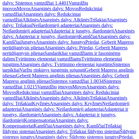
dalys: Sistemos vamzdžiai 1.4401
Vamzdžių
įmovos
Movos
Atsarginės dalys: Movos
Redukciniai
vamzdžiai
Atsarginės dalys: Redukciniai
vamzdžiai
Alkūnės
Atsarginės dalys: Alkūnės
Trišakiai
Atsarginės
dalys: Trišakiai
Neišardomieji adapteriai
Atsarginės dalys:
Neišardomieji adapteriai
Adapteriai ir jungtys, išardomieji
Atsarginės
dalys: Adapteriai ir jungtys, išardomieji
Kamščiai
Atsarginės dalys:
Kamščiai
Jungtys
Atsarginės dalys: Jungtys
Priedai, Geberit Mapress
nerūdijantysis plienas
Atsarginės dalys: Priedai, Geberit Mapress
nerūdijantysis plienas
Sandarikliai vamzdžiams ir fasoninėms
dalims
Tvirtinimo elementai vamzdžiams
Tvirtinimo elementai
jungtims
Atsarginės dalys: Tvirtinimo elementai jungtims
Sistemos
tarpikliai
Varžtų rinkinys jungėmis sujungti
Geberit Mapress anglinis
plienas
Geberit Mapress anglinis plienas
Atsarginės dalys: Geberit
Mapress anglinis plienas
Sistemos vamzdžiai 1.0034
Sistemos
vamzdžiai 1.0215
Vamzdžių įmovos
Movos
Atsarginės dalys:
Movos
Redukciniai vamzdžiai
Atsarginės dalys: Redukciniai
vamzdžiai
Alkūnės
Atsarginės dalys: Alkūnės
Trišakiai
Atsarginės
dalys: Trišakiai
Kryžmės
Atsarginės dalys: Kryžmės
Neišardomieji
adapteriai
Atsarginės dalys: Neišardomieji adapteriai
Adapteriai ir
jungtys, išardomieji
Atsarginės dalys: Adapteriai ir jungtys,
išardomieji
Kompensatoriai
Atsarginės dalys:
Kompensatoriai
Kamščiai
Atsarginės dalys: Kamščiai
Trišakiai
šildymo sistemai
Atsarginės dalys: Trišakiai šildymo sistemai
Šildymo
sistemos jungtys
Atsarginės dalys: Šildymo sistemos jungtys
Priedai,