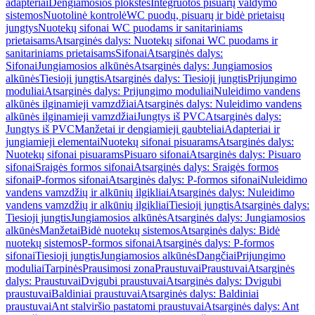
adapteriai
Dengiamosios plokštės
Integruotos pisuarų valdymo
sistemos
Nuotolinė kontrolė
WC puodų, pisuarų ir bidė prietaisų
jungtys
Nuotekų sifonai WC puodams ir sanitariniams
prietaisams
Atsarginės dalys: Nuotekų sifonai WC puodams ir
sanitariniams prietaisams
Sifonai
Atsarginės dalys:
Sifonai
Jungiamosios alkūnės
Atsarginės dalys: Jungiamosios
alkūnės
Tiesioji jungtis
Atsarginės dalys: Tiesioji jungtis
Prijungimo
moduliai
Atsarginės dalys: Prijungimo moduliai
Nuleidimo vandens
alkūnės ilginamieji vamzdžiai
Atsarginės dalys: Nuleidimo vandens
alkūnės ilginamieji vamzdžiai
Jungtys iš PVC
Atsarginės dalys:
Jungtys iš PVC
Manžetai ir dengiamieji gaubteliai
Adapteriai ir
jungiamieji elementai
Nuotekų sifonai pisuarams
Atsarginės dalys:
Nuotekų sifonai pisuarams
Pisuaro sifonai
Atsarginės dalys: Pisuaro
sifonai
Sraigės formos sifonai
Atsarginės dalys: Sraigės formos
sifonai
P-formos sifonai
Atsarginės dalys: P-formos sifonai
Nuleidimo
vandens vamzdžių ir alkūnių ilgikliai
Atsarginės dalys: Nuleidimo
vandens vamzdžių ir alkūnių ilgikliai
Tiesioji jungtis
Atsarginės dalys:
Tiesioji jungtis
Jungiamosios alkūnės
Atsarginės dalys: Jungiamosios
alkūnės
Manžetai
Bidė nuotekų sistemos
Atsarginės dalys: Bidė
nuotekų sistemos
P-formos sifonai
Atsarginės dalys: P-formos
sifonai
Tiesioji jungtis
Jungiamosios alkūnės
Dangčiai
Prijungimo
moduliai
Tarpinės
Prausimosi zona
Praustuvai
Praustuvai
Atsarginės
dalys: Praustuvai
Dvigubi praustuvai
Atsarginės dalys: Dvigubi
praustuvai
Baldiniai praustuvai
Atsarginės dalys: Baldiniai
praustuvai
Ant stalviršio pastatomi praustuvai
Atsarginės dalys: Ant