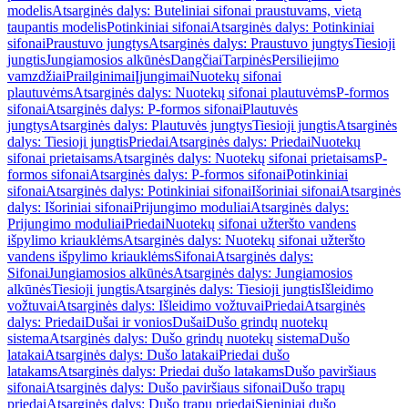
modelis
Atsarginės dalys: Buteliniai sifonai praustuvams, vietą
taupantis modelis
Potinkiniai sifonai
Atsarginės dalys: Potinkiniai
sifonai
Praustuvo jungtys
Atsarginės dalys: Praustuvo jungtys
Tiesioji
jungtis
Jungiamosios alkūnės
Dangčiai
Tarpinės
Persiliejimo
vamzdžiai
Prailginimai
Įjungimai
Nuotekų sifonai
plautuvėms
Atsarginės dalys: Nuotekų sifonai plautuvėms
P-formos
sifonai
Atsarginės dalys: P-formos sifonai
Plautuvės
jungtys
Atsarginės dalys: Plautuvės jungtys
Tiesioji jungtis
Atsarginės
dalys: Tiesioji jungtis
Priedai
Atsarginės dalys: Priedai
Nuotekų
sifonai prietaisams
Atsarginės dalys: Nuotekų sifonai prietaisams
P-
formos sifonai
Atsarginės dalys: P-formos sifonai
Potinkiniai
sifonai
Atsarginės dalys: Potinkiniai sifonai
Išoriniai sifonai
Atsarginės
dalys: Išoriniai sifonai
Prijungimo moduliai
Atsarginės dalys:
Prijungimo moduliai
Priedai
Nuotekų sifonai užteršto vandens
išpylimo kriauklėms
Atsarginės dalys: Nuotekų sifonai užteršto
vandens išpylimo kriauklėms
Sifonai
Atsarginės dalys:
Sifonai
Jungiamosios alkūnės
Atsarginės dalys: Jungiamosios
alkūnės
Tiesioji jungtis
Atsarginės dalys: Tiesioji jungtis
Išleidimo
vožtuvai
Atsarginės dalys: Išleidimo vožtuvai
Priedai
Atsarginės
dalys: Priedai
Dušai ir vonios
Dušai
Dušo grindų nuotekų
sistema
Atsarginės dalys: Dušo grindų nuotekų sistema
Dušo
latakai
Atsarginės dalys: Dušo latakai
Priedai dušo
latakams
Atsarginės dalys: Priedai dušo latakams
Dušo paviršiaus
sifonai
Atsarginės dalys: Dušo paviršiaus sifonai
Dušo trapų
priedai
Atsarginės dalys: Dušo trapų priedai
Sieniniai dušo