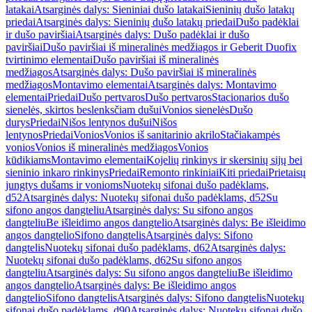
latakai
Atsarginės dalys: Sieniniai dušo latakai
Sieninių dušo latakų
priedai
Atsarginės dalys: Sieninių dušo latakų priedai
Dušo padėklai
ir dušo paviršiai
Atsarginės dalys: Dušo padėklai ir dušo
paviršiai
Dušo paviršiai iš mineralinės medžiagos ir Geberit Duofix
tvirtinimo elementai
Dušo paviršiai iš mineralinės
medžiagos
Atsarginės dalys: Dušo paviršiai iš mineralinės
medžiagos
Montavimo elementai
Atsarginės dalys: Montavimo
elementai
Priedai
Dušo pertvaros
Dušo pertvaros
Stacionarios dušo
sienelės, skirtos beslenksčiam dušui
Vonios sienelės
Dušo
durys
Priedai
Nišos lentynos dušui
Nišos
lentynos
Priedai
Vonios
Vonios iš sanitarinio akrilo
Stačiakampės
vonios
Vonios iš mineralinės medžiagos
Vonios
kūdikiams
Montavimo elementai
Kojelių rinkinys ir skersinių sijų bei
sieninio inkaro rinkinys
Priedai
Remonto rinkiniai
Kiti priedai
Prietaisų
jungtys dušams ir vonioms
Nuotekų sifonai dušo padėklams,
d52
Atsarginės dalys: Nuotekų sifonai dušo padėklams, d52
Su
sifono angos dangteliu
Atsarginės dalys: Su sifono angos
dangteliu
Be išleidimo angos dangtelio
Atsarginės dalys: Be išleidimo
angos dangtelio
Sifono dangtelis
Atsarginės dalys: Sifono
dangtelis
Nuotekų sifonai dušo padėklams, d62
Atsarginės dalys:
Nuotekų sifonai dušo padėklams, d62
Su sifono angos
dangteliu
Atsarginės dalys: Su sifono angos dangteliu
Be išleidimo
angos dangtelio
Atsarginės dalys: Be išleidimo angos
dangtelio
Sifono dangtelis
Atsarginės dalys: Sifono dangtelis
Nuotekų
sifonai dušo padėklams, d90
Atsarginės dalys: Nuotekų sifonai dušo