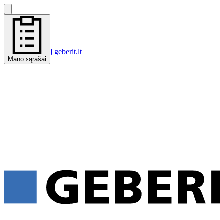
Į geberit.lt
Mano sąrašai