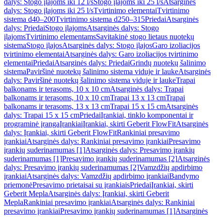
dalys: Stogo įlajoms iki 12 l/s
Stogo įlajoms iki 25 l/s
Atsarginės
dalys: Stogo įlajoms iki 25 l/s
Tvirtinimo elementai
Tvirtinimo
sistema d40–200
Tvirtinimo sistema d250–315
Priedai
Atsarginės
dalys: Priedai
Stogo įlajoms
Atsarginės dalys: Stogo
įlajoms
Tvirtinimo elementams
Savitakinė stogo lietaus nuotekų
sistema
Stogo įlajos
Atsarginės dalys: Stogo įlajos
Garo izoliacijos
tvirtinimo elementai
Atsarginės dalys: Garo izoliacijos tvirtinimo
elementai
Priedai
Atsarginės dalys: Priedai
Grindų nuotekų šalinimo
sistema
Paviršinė nuotekų šalinimo sistema viduje ir lauke
Atsarginės
dalys: Paviršinė nuotekų šalinimo sistema viduje ir lauke
Trapai
balkonams ir terasoms, 10 x 10 cm
Atsarginės dalys: Trapai
balkonams ir terasoms, 10 x 10 cm
Trapai 13 x 13 cm
Trapai
balkonams ir terasoms, 13 x 13 cm
Trapai 15 x 15 cm
Atsarginės
dalys: Trapai 15 x 15 cm
Priedai
Įrankiai, tinklo komponentai ir
programinė įranga
Įrankiai
Įrankiai, skirti Geberit FlowFit
Atsarginės
dalys: Įrankiai, skirti Geberit FlowFit
Rankiniai presavimo
įrankiai
Atsarginės dalys: Rankiniai presavimo įrankiai
Presavimo
įrankių suderinamumas [1]
Atsarginės dalys: Presavimo įrankių
suderinamumas [1]
Presavimo įrankių suderinamumas [2]
Atsarginės
dalys: Presavimo įrankių suderinamumas [2]
Vamzdžių apdirbimo
įrankiai
Atsarginės dalys: Vamzdžių apdirbimo įrankiai
Bandymo
priemonė
Presavimo prietaisai su įrankiais
Priedai
Įrankiai, skirti
Geberit Mepla
Atsarginės dalys: Įrankiai, skirti Geberit
Mepla
Rankiniai presavimo įrankiai
Atsarginės dalys: Rankiniai
presavimo įrankiai
Presavimo įrankių suderinamumas [1]
Atsarginės