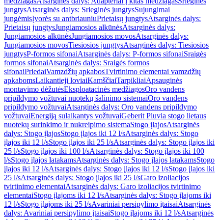
medžiagas
Atsarginės dalys: Adapteriai į kitas medžiagas
Srieginės
jungtys
Atsarginės dalys: Srieginės jungtys
Sujungimai
jungėmis
Įvorės su antbriauniu
Prietaisų jungtys
Atsarginės dalys:
Prietaisų jungtys
Jungiamosios alkūnės
Atsarginės dalys:
Jungiamosios alkūnės
Jungiamosios movos
Atsarginės dalys:
Jungiamosios movos
Tiesiosios jungtys
Atsarginės dalys: Tiesiosios
jungtys
P-formos sifonai
Atsarginės dalys: P-formos sifonai
Sraigės
formos sifonai
Atsarginės dalys: Sraigės formos
sifonai
Priedai
Vamzdžių apkabos
Tvirtinimo elementai vamzdžių
apkaboms
Laikantieji loviai
Kamščiai
Tarpikliai
Apsauginės
montavimo dėžutės
Eksploatacinės medžiagos
Oro vandens
pripildymo vožtuvai nuotekų šalinimo sistemai
Oro vandens
pripildymo vožtuvai
Atsarginės dalys: Oro vandens pripildymo
vožtuvai
Energiją sulaikantys vožtuvai
Geberit Pluvia stogo lietaus
nuotekų surinkimo ir nukreipimo sistema
Stogo įlajos
Atsarginės
dalys: Stogo įlajos
Stogo įlajos iki 12 l/s
Atsarginės dalys: Stogo
įlajos iki 12 l/s
Stogo įlajos iki 25 l/s
Atsarginės dalys: Stogo įlajos iki
25 l/s
Stogo įlajos iki 100 l/s
Atsarginės dalys: Stogo įlajos iki 100
l/s
Stogo įlajos latakams
Atsarginės dalys: Stogo įlajos latakams
Stogo
įlajos iki 12 l/s
Atsarginės dalys: Stogo įlajos iki 12 l/s
Stogo įlajos iki
25 l/s
Atsarginės dalys: Stogo įlajos iki 25 l/s
Garo izoliacijos
tvirtinimo elementai
Atsarginės dalys: Garo izoliacijos tvirtinimo
elementai
Stogo įlajoms iki 12 l/s
Atsarginės dalys: Stogo įlajoms iki
12 l/s
Stogo įlajoms iki 25 l/s
Avariniai persipylimo įtaisai
Atsarginės
dalys: Avariniai persipylimo įtaisai
Stogo įlajoms iki 12 l/s
Atsarginės