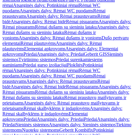
rėmai
Atsarginės dalys: Potinkiniai rėmai
Rėmai WC
puodams
Atsarginės dalys: Rėmai WC puodams
Rėmai
praustuvams
Atsarginės dalys: Rėmai praustuvams
Rėmai
bidė
Atsarginės dalys: Rėmai bidė
Rėmai pisuarams
Atsarginės dalys:
Rėmai pisuarams
Rėmai dušams su sieniniu lataku
Atsarginės dalys:
Rėmai dušams su sieniniu lataku
Rėmai dušams ir
vonioms
Atsarginės dalys: Rėmai dušams ir vonioms
Dušo pertvarų
elementai
Rėmai plautuvėms
Atsarginės dalys: Rėmai
plautuvėms
Elementai apkrovoms
Atsarginės dalys: Elementai
apkrovoms
Priedai
Atsarginės dalys: Priedai
Geberit GIS
Sieninės
sistemos
Tvirtinimo sistemos
Priedai surenkamiesiems
gaminiams
Priedai garso izoliacijai
Plokštės
Potinkiniai
rėmai
Atsarginės dalys: Potinkiniai rėmai
Rėmai WC
puodams
Atsarginės dalys: Rėmai WC puodams
Rėmai
praustuvams
Atsarginės dalys: Rėmai praustuvams
Rėmai
bidė
Atsarginės dalys: Rėmai bidė
Rėmai pisuarams
Atsarginės dalys:
Rėmai pisuarams
Rėmai dušams su sieniniu lataku
Atsarginės dalys:
Rėmai dušams su sieniniu lataku
Rėmai praustuvų maišytuvams ir
prietaisams
Atsarginės dalys: Rėmai praustuvų maišytuvams ir
prietaisams
Rėmai skalbyklėms ir indaplovėms
Atsarginės dalys:
Rėmai skalbyklėms ir indaplovėms
Elementai
apkrovoms
Priedai
Atsarginės dalys: Priedai
Priedai
Atsarginės dalys:
Priedai
Sieninės sistemos
Atsarginės dalys: Sieninės sistemos
Tiekimo
sistemoms
Nuotekų sistemoms
Geberit Kombifix
Potinkiniai