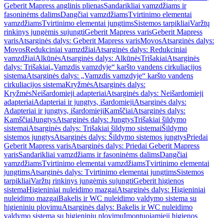
Geberit Mapress anglinis plienas
Sandarikliai vamzdžiams ir
fasoninėms dalims
Dangčiai vamzdžiams
Tvirtinimo elementai
vamzdžiams
Tvirtinimo elementai jungtims
Sistemos tarpikliai
Varžtų
rinkinys jungėmis sujungti
Geberit Mapress varis
Geberit Mapress
varis
Atsarginės dalys: Geberit Mapress varis
Movos
Atsarginės dalys:
Movos
Redukciniai vamzdžiai
Atsarginės dalys: Redukciniai
vamzdžiai
Alkūnės
Atsarginės dalys: Alkūnės
Trišakiai
Atsarginės
dalys: Trišakiai
„Vamzdis vamzdyje“ karšto vandens cirkuliacijos
sistema
Atsarginės dalys: „Vamzdis vamzdyje“ karšto vandens
cirkuliacijos sistema
Kryžmės
Atsarginės dalys:
Kryžmės
Neišardomieji adapteriai
Atsarginės dalys: Neišardomieji
adapteriai
Adapteriai ir jungtys, išardomieji
Atsarginės dalys:
Adapteriai ir jungtys, išardomieji
Kamščiai
Atsarginės dalys:
Kamščiai
Jungtys
Atsarginės dalys: Jungtys
Trišakiai šildymo
sistemai
Atsarginės dalys: Trišakiai šildymo sistemai
Šildymo
sistemos jungtys
Atsarginės dalys: Šildymo sistemos jungtys
Priedai
Geberit Mapress varis
Atsarginės dalys: Priedai Geberit Mapress
varis
Sandarikliai vamzdžiams ir fasoninėms dalims
Dangčiai
vamzdžiams
Tvirtinimo elementai vamzdžiams
Tvirtinimo elementai
jungtims
Atsarginės dalys: Tvirtinimo elementai jungtims
Sistemos
tarpikliai
Varžtų rinkinys jungėmis sujungti
Geberit higienos
sistema
Higieniniai nuleidimo mazgai
Atsarginės dalys: Higieniniai
nuleidimo mazgai
Bakelis ir WC nuleidimo valdymo sistema su
higieniniu plovimu
Atsarginės dalys: Bakelis ir WC nuleidimo
valdymo sistema su higieniniu plovimu
Įmontuojamieji higienos