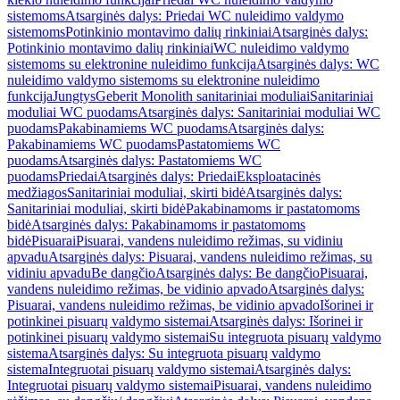
sistemoms
Atsarginės dalys: Priedai WC nuleidimo valdymo
sistemoms
Potinkinio montavimo dalių rinkiniai
Atsarginės dalys:
Potinkinio montavimo dalių rinkiniai
WC nuleidimo valdymo
sistemoms su elektronine nuleidimo funkcija
Atsarginės dalys: WC
nuleidimo valdymo sistemoms su elektronine nuleidimo
funkcija
Jungtys
Geberit Monolith sanitariniai moduliai
Sanitariniai
moduliai WC puodams
Atsarginės dalys: Sanitariniai moduliai WC
puodams
Pakabinamiems WC puodams
Atsarginės dalys:
Pakabinamiems WC puodams
Pastatomiems WC
puodams
Atsarginės dalys: Pastatomiems WC
puodams
Priedai
Atsarginės dalys: Priedai
Eksploatacinės
medžiagos
Sanitariniai moduliai, skirti bidė
Atsarginės dalys:
Sanitariniai moduliai, skirti bidė
Pakabinamoms ir pastatomoms
bidė
Atsarginės dalys: Pakabinamoms ir pastatomoms
bidė
Pisuarai
Pisuarai, vandens nuleidimo režimas, su vidiniu
apvadu
Atsarginės dalys: Pisuarai, vandens nuleidimo režimas, su
vidiniu apvadu
Be dangčio
Atsarginės dalys: Be dangčio
Pisuarai,
vandens nuleidimo režimas, be vidinio apvado
Atsarginės dalys:
Pisuarai, vandens nuleidimo režimas, be vidinio apvado
Išorinei ir
potinkinei pisuarų valdymo sistemai
Atsarginės dalys: Išorinei ir
potinkinei pisuarų valdymo sistemai
Su integruota pisuarų valdymo
sistema
Atsarginės dalys: Su integruota pisuarų valdymo
sistema
Integruotai pisuarų valdymo sistemai
Atsarginės dalys:
Integruotai pisuarų valdymo sistemai
Pisuarai, vandens nuleidimo