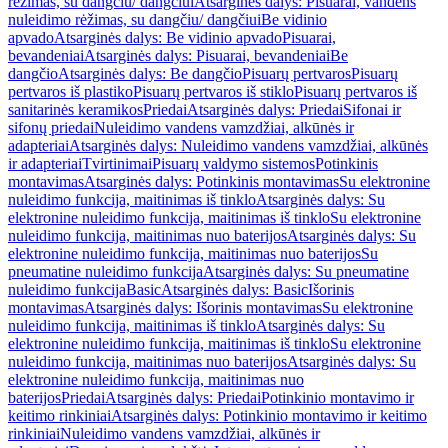
rėžimas, su dangčiu/ dangčiui
Atsarginės dalys: Pisuarai, vandens
nuleidimo rėžimas, su dangčiu/ dangčiui
Be vidinio
apvado
Atsarginės dalys: Be vidinio apvado
Pisuarai,
bevandeniai
Atsarginės dalys: Pisuarai, bevandeniai
Be
dangčio
Atsarginės dalys: Be dangčio
Pisuarų pertvaros
Pisuarų
pertvaros iš plastiko
Pisuarų pertvaros iš stiklo
Pisuarų pertvaros iš
sanitarinės keramikos
Priedai
Atsarginės dalys: Priedai
Sifonai ir
sifonų priedai
Nuleidimo vandens vamzdžiai, alkūnės ir
adapteriai
Atsarginės dalys: Nuleidimo vandens vamzdžiai, alkūnės
ir adapteriai
Tvirtinimai
Pisuarų valdymo sistemos
Potinkinis
montavimas
Atsarginės dalys: Potinkinis montavimas
Su elektronine
nuleidimo funkcija, maitinimas iš tinklo
Atsarginės dalys: Su
elektronine nuleidimo funkcija, maitinimas iš tinklo
Su elektronine
nuleidimo funkcija, maitinimas nuo baterijos
Atsarginės dalys: Su
elektronine nuleidimo funkcija, maitinimas nuo baterijos
Su
pneumatine nuleidimo funkcija
Atsarginės dalys: Su pneumatine
nuleidimo funkcija
Basic
Atsarginės dalys: Basic
Išorinis
montavimas
Atsarginės dalys: Išorinis montavimas
Su elektronine
nuleidimo funkcija, maitinimas iš tinklo
Atsarginės dalys: Su
elektronine nuleidimo funkcija, maitinimas iš tinklo
Su elektronine
nuleidimo funkcija, maitinimas nuo baterijos
Atsarginės dalys: Su
elektronine nuleidimo funkcija, maitinimas nuo
baterijos
Priedai
Atsarginės dalys: Priedai
Potinkinio montavimo ir
keitimo rinkiniai
Atsarginės dalys: Potinkinio montavimo ir keitimo
rinkiniai
Nuleidimo vandens vamzdžiai, alkūnės ir