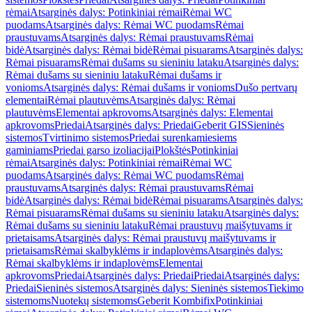
rėmai
Atsarginės dalys: Potinkiniai rėmai
Rėmai WC
puodams
Atsarginės dalys: Rėmai WC puodams
Rėmai
praustuvams
Atsarginės dalys: Rėmai praustuvams
Rėmai
bidė
Atsarginės dalys: Rėmai bidė
Rėmai pisuarams
Atsarginės dalys:
Rėmai pisuarams
Rėmai dušams su sieniniu lataku
Atsarginės dalys:
Rėmai dušams su sieniniu lataku
Rėmai dušams ir
vonioms
Atsarginės dalys: Rėmai dušams ir vonioms
Dušo pertvarų
elementai
Rėmai plautuvėms
Atsarginės dalys: Rėmai
plautuvėms
Elementai apkrovoms
Atsarginės dalys: Elementai
apkrovoms
Priedai
Atsarginės dalys: Priedai
Geberit GIS
Sieninės
sistemos
Tvirtinimo sistemos
Priedai surenkamiesiems
gaminiams
Priedai garso izoliacijai
Plokštės
Potinkiniai
rėmai
Atsarginės dalys: Potinkiniai rėmai
Rėmai WC
puodams
Atsarginės dalys: Rėmai WC puodams
Rėmai
praustuvams
Atsarginės dalys: Rėmai praustuvams
Rėmai
bidė
Atsarginės dalys: Rėmai bidė
Rėmai pisuarams
Atsarginės dalys:
Rėmai pisuarams
Rėmai dušams su sieniniu lataku
Atsarginės dalys:
Rėmai dušams su sieniniu lataku
Rėmai praustuvų maišytuvams ir
prietaisams
Atsarginės dalys: Rėmai praustuvų maišytuvams ir
prietaisams
Rėmai skalbyklėms ir indaplovėms
Atsarginės dalys:
Rėmai skalbyklėms ir indaplovėms
Elementai
apkrovoms
Priedai
Atsarginės dalys: Priedai
Priedai
Atsarginės dalys:
Priedai
Sieninės sistemos
Atsarginės dalys: Sieninės sistemos
Tiekimo
sistemoms
Nuotekų sistemoms
Geberit Kombifix
Potinkiniai