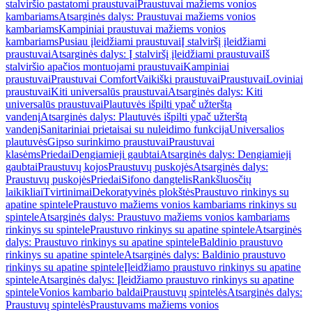
stalviršio pastatomi praustuvai
Praustuvai mažiems vonios
kambariams
Atsarginės dalys: Praustuvai mažiems vonios
kambariams
Kampiniai praustuvai mažiems vonios
kambariams
Pusiau įleidžiami praustuvai
Į stalviršį įleidžiami
praustuvai
Atsarginės dalys: Į stalviršį įleidžiami praustuvai
Iš
stalviršio apačios montuojami praustuvai
Kampiniai
praustuvai
Praustuvai Comfort
Vaikiški praustuvai
Praustuvai
Loviniai
praustuvai
Kiti universalūs praustuvai
Atsarginės dalys: Kiti
universalūs praustuvai
Plautuvės išpilti ypač užterštą
vandenį
Atsarginės dalys: Plautuvės išpilti ypač užterštą
vandenį
Sanitariniai prietaisai su nuleidimo funkcija
Universalios
plautuvės
Gipso surinkimo praustuvai
Praustuvai
klasėms
Priedai
Dengiamieji gaubtai
Atsarginės dalys: Dengiamieji
gaubtai
Praustuvų kojos
Praustuvų puskojės
Atsarginės dalys:
Praustuvų puskojės
Priedai
Sifono dangtelis
Rankšluosčių
laikikliai
Tvirtinimai
Dekoratyvinės plokštės
Praustuvo rinkinys su
apatine spintele
Praustuvo mažiems vonios kambariams rinkinys su
spintele
Atsarginės dalys: Praustuvo mažiems vonios kambariams
rinkinys su spintele
Praustuvo rinkinys su apatine spintele
Atsarginės
dalys: Praustuvo rinkinys su apatine spintele
Baldinio praustuvo
rinkinys su apatine spintele
Atsarginės dalys: Baldinio praustuvo
rinkinys su apatine spintele
Įleidžiamo praustuvo rinkinys su apatine
spintele
Atsarginės dalys: Įleidžiamo praustuvo rinkinys su apatine
spintele
Vonios kambario baldai
Praustuvų spintelės
Atsarginės dalys:
Praustuvų spintelės
Praustuvams mažiems vonios