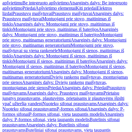
apšvietimu
Be integruoto apšvietimo
Atsarginės dalys: Be integruoto
apšvietimo
Priedai
Apšvietimo elementai
Kiti priedai
Elektros
lizdai
Praustuvų maišytuvai
Praustuvų maišytuvai
Atsarginės dalys:
Praustuvų maišytuvai
Montuojami prie stovo, maitinimas iš
tinklo
Atsarginės dalys: Montuojami prie stovo, maitinimas iš
tinklo
Montuojami prie stovo, maitinimas iš baterijos
Atsarginės
dalys: Montuojami prie stovo, maitinimas iš baterijos
Montuojami
prie stovo, maitinamas generatoriumi
Atsarginės dalys: Montuojami
prie stovo, maitinamas generatoriumi
Montuojami prie stovo,
maišytuvai su viena rankenėle
Montuojami iš sienos, maitinimas iš
tinklo
Atsarginės dalys: Montuojami iš sienos, maitinimas iš
tinklo
Montuojami iš sienos, maitinimas iš baterijos
Atsarginės dalys:
Montuojami iš sienos, maitinimas iš baterijos
Montuojami iš sienos,
maitinamas generatoriumi
Atsarginės dalys: Montuojami iš sienos,
maitinamas generatoriumi
Dviejų rankenų maišytuvas, montuojamas
prie sienos
Atsarginės dalys: Dviejų rankenų maišytuvas,
montuojamas prie sienos
Priedai
Atsarginės dalys: Priedai
Praustuvų
maišytuvams
Atsarginės dalys: Praustuvų maišytuvams
Prietaisų
jungtys praustuvams, plautuvėms, prietaisams ir plautuvėms išpilti
ypač užterštą vandenį
Nuotekų sifonai praustuvams
Atsarginės dalys:
Nuotekų sifonai praustuvams
P-formos sifonai
Atsarginės dalys: P-
formos sifonai
P-formos sifonai, vietą taupantis modelis
Atsarginės
dalys: P-formos sifonai, vietą taupantis modelis
Butelinis sifonai
praustuvams
Atsarginės dalys: Butelinis sifonai
praustuvams
Buteliniai sifonai praustuvams, vietą taupantis