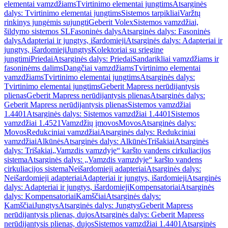
elementai vamzdžiams
Tvirtinimo elementai jungtims
Atsarginės
dalys: Tvirtinimo elementai jungtims
Sistemos tarpikliai
Varžtų
rinkinys jungėmis sujungti
Geberit Volex
Sistemos vamzdžiai,
šildymo sistemos SL
Fasoninės dalys
Atsarginės dalys: Fasoninės
dalys
Adapteriai ir jungtys, išardomieji
Atsarginės dalys: Adapteriai ir
jungtys, išardomieji
Jungtys
Kolektoriai su sriegine
jungtimi
Priedai
Atsarginės dalys: Priedai
Sandarikliai vamzdžiams ir
fasoninėms dalims
Dangčiai vamzdžiams
Tvirtinimo elementai
vamzdžiams
Tvirtinimo elementai jungtims
Atsarginės dalys:
Tvirtinimo elementai jungtims
Geberit Mapress nerūdijantysis
plienas
Geberit Mapress nerūdijantysis plienas
Atsarginės dalys:
Geberit Mapress nerūdijantysis plienas
Sistemos vamzdžiai
1.4401
Atsarginės dalys: Sistemos vamzdžiai 1.4401
Sistemos
vamzdžiai 1.4521
Vamzdžių įmovos
Movos
Atsarginės dalys:
Movos
Redukciniai vamzdžiai
Atsarginės dalys: Redukciniai
vamzdžiai
Alkūnės
Atsarginės dalys: Alkūnės
Trišakiai
Atsarginės
dalys: Trišakiai
„Vamzdis vamzdyje“ karšto vandens cirkuliacijos
sistema
Atsarginės dalys: „Vamzdis vamzdyje“ karšto vandens
cirkuliacijos sistema
Neišardomieji adapteriai
Atsarginės dalys:
Neišardomieji adapteriai
Adapteriai ir jungtys, išardomieji
Atsarginės
dalys: Adapteriai ir jungtys, išardomieji
Kompensatoriai
Atsarginės
dalys: Kompensatoriai
Kamščiai
Atsarginės dalys:
Kamščiai
Jungtys
Atsarginės dalys: Jungtys
Geberit Mapress
nerūdijantysis plienas, dujos
Atsarginės dalys: Geberit Mapress
nerūdijantysis plienas, dujos
Sistemos vamzdžiai 1.4401
Atsarginės