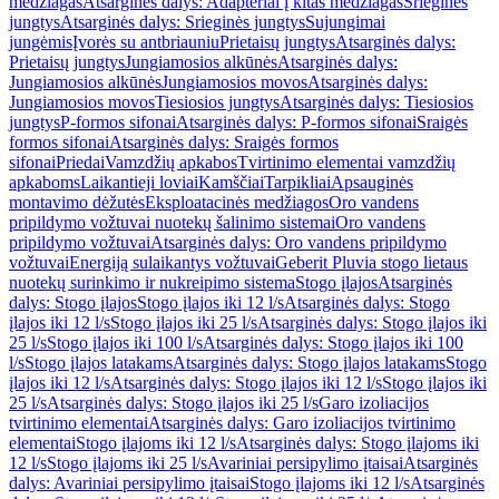
medžiagas
Atsarginės dalys: Adapteriai į kitas medžiagas
Srieginės
jungtys
Atsarginės dalys: Srieginės jungtys
Sujungimai
jungėmis
Įvorės su antbriauniu
Prietaisų jungtys
Atsarginės dalys:
Prietaisų jungtys
Jungiamosios alkūnės
Atsarginės dalys:
Jungiamosios alkūnės
Jungiamosios movos
Atsarginės dalys:
Jungiamosios movos
Tiesiosios jungtys
Atsarginės dalys: Tiesiosios
jungtys
P-formos sifonai
Atsarginės dalys: P-formos sifonai
Sraigės
formos sifonai
Atsarginės dalys: Sraigės formos
sifonai
Priedai
Vamzdžių apkabos
Tvirtinimo elementai vamzdžių
apkaboms
Laikantieji loviai
Kamščiai
Tarpikliai
Apsauginės
montavimo dėžutės
Eksploatacinės medžiagos
Oro vandens
pripildymo vožtuvai nuotekų šalinimo sistemai
Oro vandens
pripildymo vožtuvai
Atsarginės dalys: Oro vandens pripildymo
vožtuvai
Energiją sulaikantys vožtuvai
Geberit Pluvia stogo lietaus
nuotekų surinkimo ir nukreipimo sistema
Stogo įlajos
Atsarginės
dalys: Stogo įlajos
Stogo įlajos iki 12 l/s
Atsarginės dalys: Stogo
įlajos iki 12 l/s
Stogo įlajos iki 25 l/s
Atsarginės dalys: Stogo įlajos iki
25 l/s
Stogo įlajos iki 100 l/s
Atsarginės dalys: Stogo įlajos iki 100
l/s
Stogo įlajos latakams
Atsarginės dalys: Stogo įlajos latakams
Stogo
įlajos iki 12 l/s
Atsarginės dalys: Stogo įlajos iki 12 l/s
Stogo įlajos iki
25 l/s
Atsarginės dalys: Stogo įlajos iki 25 l/s
Garo izoliacijos
tvirtinimo elementai
Atsarginės dalys: Garo izoliacijos tvirtinimo
elementai
Stogo įlajoms iki 12 l/s
Atsarginės dalys: Stogo įlajoms iki
12 l/s
Stogo įlajoms iki 25 l/s
Avariniai persipylimo įtaisai
Atsarginės
dalys: Avariniai persipylimo įtaisai
Stogo įlajoms iki 12 l/s
Atsarginės