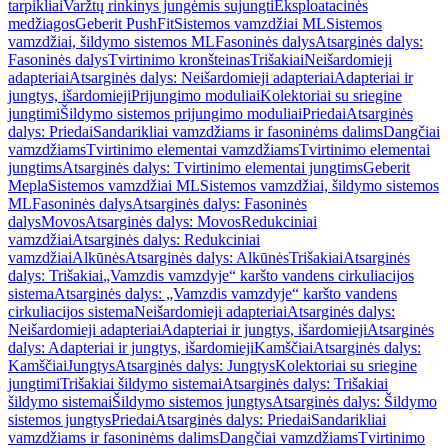
tarpikliai
Varžtų rinkinys jungėmis sujungti
Eksploatacinės
medžiagos
Geberit PushFit
Sistemos vamzdžiai ML
Sistemos
vamzdžiai, šildymo sistemos ML
Fasoninės dalys
Atsarginės dalys:
Fasoninės dalys
Tvirtinimo kronšteinas
Trišakiai
Neišardomieji
adapteriai
Atsarginės dalys: Neišardomieji adapteriai
Adapteriai ir
jungtys, išardomieji
Prijungimo moduliai
Kolektoriai su sriegine
jungtimi
Šildymo sistemos prijungimo moduliai
Priedai
Atsarginės
dalys: Priedai
Sandarikliai vamzdžiams ir fasoninėms dalims
Dangčiai
vamzdžiams
Tvirtinimo elementai vamzdžiams
Tvirtinimo elementai
jungtims
Atsarginės dalys: Tvirtinimo elementai jungtims
Geberit
Mepla
Sistemos vamzdžiai ML
Sistemos vamzdžiai, šildymo sistemos
ML
Fasoninės dalys
Atsarginės dalys: Fasoninės
dalys
Movos
Atsarginės dalys: Movos
Redukciniai
vamzdžiai
Atsarginės dalys: Redukciniai
vamzdžiai
Alkūnės
Atsarginės dalys: Alkūnės
Trišakiai
Atsarginės
dalys: Trišakiai
„Vamzdis vamzdyje“ karšto vandens cirkuliacijos
sistema
Atsarginės dalys: „Vamzdis vamzdyje“ karšto vandens
cirkuliacijos sistema
Neišardomieji adapteriai
Atsarginės dalys:
Neišardomieji adapteriai
Adapteriai ir jungtys, išardomieji
Atsarginės
dalys: Adapteriai ir jungtys, išardomieji
Kamščiai
Atsarginės dalys:
Kamščiai
Jungtys
Atsarginės dalys: Jungtys
Kolektoriai su sriegine
jungtimi
Trišakiai šildymo sistemai
Atsarginės dalys: Trišakiai
šildymo sistemai
Šildymo sistemos jungtys
Atsarginės dalys: Šildymo
sistemos jungtys
Priedai
Atsarginės dalys: Priedai
Sandarikliai
vamzdžiams ir fasoninėms dalims
Dangčiai vamzdžiams
Tvirtinimo