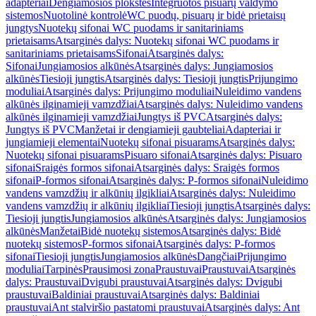
adapteriai
Dengiamosios plokštės
Integruotos pisuarų valdymo
sistemos
Nuotolinė kontrolė
WC puodų, pisuarų ir bidė prietaisų
jungtys
Nuotekų sifonai WC puodams ir sanitariniams
prietaisams
Atsarginės dalys: Nuotekų sifonai WC puodams ir
sanitariniams prietaisams
Sifonai
Atsarginės dalys:
Sifonai
Jungiamosios alkūnės
Atsarginės dalys: Jungiamosios
alkūnės
Tiesioji jungtis
Atsarginės dalys: Tiesioji jungtis
Prijungimo
moduliai
Atsarginės dalys: Prijungimo moduliai
Nuleidimo vandens
alkūnės ilginamieji vamzdžiai
Atsarginės dalys: Nuleidimo vandens
alkūnės ilginamieji vamzdžiai
Jungtys iš PVC
Atsarginės dalys:
Jungtys iš PVC
Manžetai ir dengiamieji gaubteliai
Adapteriai ir
jungiamieji elementai
Nuotekų sifonai pisuarams
Atsarginės dalys:
Nuotekų sifonai pisuarams
Pisuaro sifonai
Atsarginės dalys: Pisuaro
sifonai
Sraigės formos sifonai
Atsarginės dalys: Sraigės formos
sifonai
P-formos sifonai
Atsarginės dalys: P-formos sifonai
Nuleidimo
vandens vamzdžių ir alkūnių ilgikliai
Atsarginės dalys: Nuleidimo
vandens vamzdžių ir alkūnių ilgikliai
Tiesioji jungtis
Atsarginės dalys:
Tiesioji jungtis
Jungiamosios alkūnės
Atsarginės dalys: Jungiamosios
alkūnės
Manžetai
Bidė nuotekų sistemos
Atsarginės dalys: Bidė
nuotekų sistemos
P-formos sifonai
Atsarginės dalys: P-formos
sifonai
Tiesioji jungtis
Jungiamosios alkūnės
Dangčiai
Prijungimo
moduliai
Tarpinės
Prausimosi zona
Praustuvai
Praustuvai
Atsarginės
dalys: Praustuvai
Dvigubi praustuvai
Atsarginės dalys: Dvigubi
praustuvai
Baldiniai praustuvai
Atsarginės dalys: Baldiniai
praustuvai
Ant stalviršio pastatomi praustuvai
Atsarginės dalys: Ant