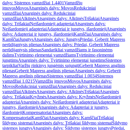
dalys: Sistemos vamzdžiai 1.4401
Vamzdžių
įmovos
Movos
Atsarginės dalys: Movos
Redukciniai
vamzdžiai
Atsarginės dalys: Redukciniai
vamzdžiai
Alkūnės
Atsarginės dalys: Alkūnės
Trišakiai
Atsarginės
dalys: Trišakiai
Neišardomieji adapteriai
Atsarginės dalys:
Neišardomieji adapteriai
Adapteriai ir jungtys, išardomieji
Atsarginės
dalys: Adapteriai ir jungtys, išardomieji
Kamščiai
Atsarginės dalys:
Kamščiai
Jungtys
Atsarginės dalys: Jungtys
Priedai, Geberit Mapress
nerūdijantysis plienas
Atsarginės dalys: Priedai, Geberit Mapress
nerūdijantysis plienas
Sandarikliai vamzdžiams ir fasoninėms
dalims
Tvirtinimo elementai vamzdžiams
Tvirtinimo elementai
jungtims
Atsarginės dalys: Tvirtinimo elementai jungtims
Sistemos
tarpikliai
Varžtų rinkinys jungėmis sujungti
Geberit Mapress anglinis
plienas
Geberit Mapress anglinis plienas
Atsarginės dalys: Geberit
Mapress anglinis plienas
Sistemos vamzdžiai 1.0034
Sistemos
vamzdžiai 1.0215
Vamzdžių įmovos
Movos
Atsarginės dalys:
Movos
Redukciniai vamzdžiai
Atsarginės dalys: Redukciniai
vamzdžiai
Alkūnės
Atsarginės dalys: Alkūnės
Trišakiai
Atsarginės
dalys: Trišakiai
Kryžmės
Atsarginės dalys: Kryžmės
Neišardomieji
adapteriai
Atsarginės dalys: Neišardomieji adapteriai
Adapteriai ir
jungtys, išardomieji
Atsarginės dalys: Adapteriai ir jungtys,
išardomieji
Kompensatoriai
Atsarginės dalys:
Kompensatoriai
Kamščiai
Atsarginės dalys: Kamščiai
Trišakiai
šildymo sistemai
Atsarginės dalys: Trišakiai šildymo sistemai
Šildymo
sistemos jungtys
Atsarginės dalys: Šildymo sistemos jungtys
Priedai,