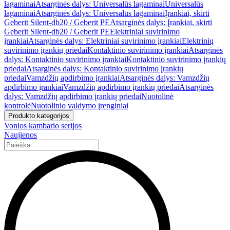
lagaminai
Atsarginės dalys: Universalūs lagaminai
Universalūs
lagaminai
Atsarginės dalys: Universalūs lagaminai
Įrankiai, skirti
Geberit Silent-db20 / Geberit PE
Atsarginės dalys: Įrankiai, skirti
Geberit Silent-db20 / Geberit PE
Elektriniai suvirinimo
įrankiai
Atsarginės dalys: Elektriniai suvirinimo įrankiai
Elektrinių
suvirinimo įrankių priedai
Kontaktinio suvirinimo įrankiai
Atsarginės
dalys: Kontaktinio suvirinimo įrankiai
Kontaktinio suvirinimo įrankių
priedai
Atsarginės dalys: Kontaktinio suvirinimo įrankių
priedai
Vamzdžių apdirbimo įrankiai
Atsarginės dalys: Vamzdžių
apdirbimo įrankiai
Vamzdžių apdirbimo įrankių priedai
Atsarginės
dalys: Vamzdžių apdirbimo įrankių priedai
Nuotolinė
kontrolė
Nuotolinio valdymo įrenginiai
Produkto kategorijos
Vonios kambario serijos
Naujienos