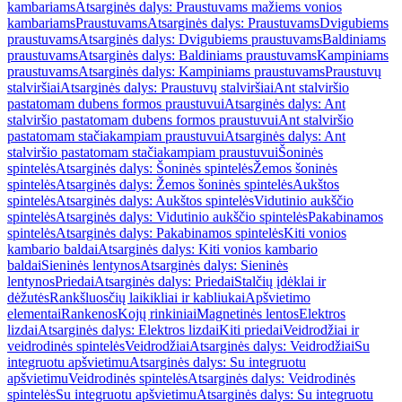
kambariams
Atsarginės dalys: Praustuvams mažiems vonios
kambariams
Praustuvams
Atsarginės dalys: Praustuvams
Dvigubiems
praustuvams
Atsarginės dalys: Dvigubiems praustuvams
Baldiniams
praustuvams
Atsarginės dalys: Baldiniams praustuvams
Kampiniams
praustuvams
Atsarginės dalys: Kampiniams praustuvams
Praustuvų
stalviršiai
Atsarginės dalys: Praustuvų stalviršiai
Ant stalviršio
pastatomam dubens formos praustuvui
Atsarginės dalys: Ant
stalviršio pastatomam dubens formos praustuvui
Ant stalviršio
pastatomam stačiakampiam praustuvui
Atsarginės dalys: Ant
stalviršio pastatomam stačiakampiam praustuvui
Šoninės
spintelės
Atsarginės dalys: Šoninės spintelės
Žemos šoninės
spintelės
Atsarginės dalys: Žemos šoninės spintelės
Aukštos
spintelės
Atsarginės dalys: Aukštos spintelės
Vidutinio aukščio
spintelės
Atsarginės dalys: Vidutinio aukščio spintelės
Pakabinamos
spintelės
Atsarginės dalys: Pakabinamos spintelės
Kiti vonios
kambario baldai
Atsarginės dalys: Kiti vonios kambario
baldai
Sieninės lentynos
Atsarginės dalys: Sieninės
lentynos
Priedai
Atsarginės dalys: Priedai
Stalčių įdėklai ir
dėžutės
Rankšluosčių laikikliai ir kabliukai
Apšvietimo
elementai
Rankenos
Kojų rinkiniai
Magnetinės lentos
Elektros
lizdai
Atsarginės dalys: Elektros lizdai
Kiti priedai
Veidrodžiai ir
veidrodinės spintelės
Veidrodžiai
Atsarginės dalys: Veidrodžiai
Su
integruotu apšvietimu
Atsarginės dalys: Su integruotu
apšvietimu
Veidrodinės spintelės
Atsarginės dalys: Veidrodinės
spintelės
Su integruotu apšvietimu
Atsarginės dalys: Su integruotu