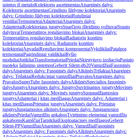
spintos iš metalo
Kolektorių asortimentas
Atsarginės dalys:
Kolektorių asortimentas
Grindinio šildymo kolektoriai
Atsarginės
dalys: Grindinio šildymo kolektoriai
Rutuliniai
ventiliai
Termometrai
Adapteriai
Atsarginės dalys:
Adapteriai
Kolektoriaus jungtys
Sparčiojo išleidimo vožtuvai
Srauto
dalytuvai
Temperatūros reguliavimo blokai
Atsarginės dalys:
Temperatūros reguliavimo blokai
Radiatorių kontūrų
kolektoriai
Atsarginės dalys: Radiatorių kontūrų
kolektoriai
Apvadai
Reguliavimo komponentai
Vykdikliai
Patalpos
termostatai
Pagrindiniai valdikliai
Ryšio
moduliai
Jutikliai
Transformatoriai
Priedai
Skirstytuvo izoliacija
Pastato
nuotekų šalinimo sistemos
Geberit Silent-db20
Vamzdžiai
Fasoninės
dalys
Atsarginės dalys: Fasoninės dalys
Alkūnės
Trišakiai
Atsarginės
dalys: Trišakiai
Redukciniai vamzdžiai
Pravalos
Atsarginės dalys:
Pravalos
SuperTube fasoninės dalys
Alkūnės
Specialios fasoninės
dalys
Jungtys
Atsarginės dalys: Jungtys
Suvirinamos jungtys
Movinės
jungtys
Atsarginės dalys: Movinės jungtys
Suspaudžiamosios
jungtys
Adapteriai į kitas medžiagas
Atsarginės dalys: Adapteriai į
kitas medžiagas
Prietaisų jungtys
Atsarginės dalys: Prietaisų
jungtys
Jungiamosios alkūnės
Atsarginės dalys: Jungiamosios
alkūnės
Priedai
Vamzdžių apkabos
Tvirtinimo elementai vamzdžių
apkaboms
Kamščiai
Tarpikliai
Eksploatacinės medžiagos
Geberit
Silent-PP
Vamzdžiai
Atsarginės dalys: Vamzdžiai
Fasoninės
dalys
Atsarginės dalys: Fasoninės dalys
Alkūnės
Atsarginės dalys:
Alkūnės
Trišakiai
Atsarginės dalys: Trišakiai
Redukciniai