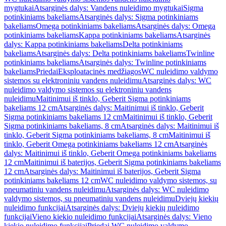
mygtukai
Atsarginės dalys: Vandens nuleidimo mygtukai
Sigma
potinkiniams bakeliams
Atsarginės dalys: Sigma potinkiniams
bakeliams
Omega potinkiniams bakeliams
Atsarginės dalys: Omega
potinkiniams bakeliams
Kappa potinkiniams bakeliams
Atsarginės
dalys: Kappa potinkiniams bakeliams
Delta potinkiniams
bakeliams
Atsarginės dalys: Delta potinkiniams bakeliams
Twinline
potinkiniams bakeliams
Atsarginės dalys: Twinline potinkiniams
bakeliams
Priedai
Eksploatacinės medžiagos
WC nuleidimo valdymo
sistemos su elektroniniu vandens nuleidimu
Atsarginės dalys: WC
nuleidimo valdymo sistemos su elektroniniu vandens
nuleidimu
Maitinimui iš tinklo, Geberit Sigma potinkiniams
bakeliams 12 cm
Atsarginės dalys: Maitinimui iš tinklo, Geberit
Sigma potinkiniams bakeliams 12 cm
Maitinimui iš tinklo, Geberit
Sigma potinkiniams bakeliams, 8 cm
Atsarginės dalys: Maitinimui iš
tinklo, Geberit Sigma potinkiniams bakeliams, 8 cm
Maitinimui iš
tinklo, Geberit Omega potinkiniams bakeliams 12 cm
Atsarginės
dalys: Maitinimui iš tinklo, Geberit Omega potinkiniams bakeliams
12 cm
Maitinimui iš baterijos, Geberit Sigma potinkiniams bakeliams
12 cm
Atsarginės dalys: Maitinimui iš baterijos, Geberit Sigma
potinkiniams bakeliams 12 cm
WC nuleidimo valdymo sistemos, su
pneumatiniu vandens nuleidimu
Atsarginės dalys: WC nuleidimo
valdymo sistemos, su pneumatiniu vandens nuleidimu
Dviejų kiekių
nuleidimo funkcijai
Atsarginės dalys: Dviejų kiekių nuleidimo
funkcijai
Vieno kiekio nuleidimo funkcijai
Atsarginės dalys: Vieno
kiekio nuleidimo funkcijai
Priedai WC nuleidimo valdymo