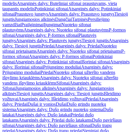
modelis
Atsarginės dalys: Buteliniai sifonai praustuvams, vietą
taupantis modelis
Potinkiniai sifonai
Atsarginės dalys: Potinkiniai
sifonai
Praustuvo jungtys
Atsarginės dalys: Praustuvo jungtys
Tiesioji
jungtis
Jungiamosios alkūnės
Dangčiai
Tarpinės
Persiliejimo
vamzdžiai
Prailginimai
Įjungimai
Nuotekų sifonai
plautuvėms
Atsarginės dalys: Nuotekų sifonai plautuvėms
P-formos
sifonai
Atsarginės dalys: P-formos sifonai
Plautuvės
jungtys
Atsarginės dalys: Plautuvės jungtys
Tiesioji jungtis
Atsarginės
dalys: Tiesioji jungtis
Priedai
Atsarginės dalys: Priedai
Nuotekų
sifonai prietaisams
Atsarginės dalys: Nuotekų sifonai prietaisams
P-
formos sifonai
Atsarginės dalys: P-formos sifonai
Potinkiniai
sifonai
Atsarginės dalys: Potinkiniai sifonai
Išoriniai sifonai
Atsarginės
dalys: Išoriniai sifonai
Prijungimo moduliai
Atsarginės dalys:
Prijungimo moduliai
Priedai
Nuotekų sifonai užteršto vandens
išpylimo kriauklėms
Atsarginės dalys: Nuotekų sifonai užteršto
vandens išpylimo kriauklėms
Sifonai
Atsarginės dalys:
Sifonai
Jungiamosios alkūnės
Atsarginės dalys: Jungiamosios
alkūnės
Tiesioji jungtis
Atsarginės dalys: Tiesioji jungtis
Išleidimo
vožtuvai
Atsarginės dalys: Išleidimo vožtuvai
Priedai
Atsarginės
dalys: Priedai
Dušai ir vonios
Dušai
Dušo grindų nuotekų
sistema
Atsarginės dalys: Dušo grindų nuotekų sistema
Dušo
latakai
Atsarginės dalys: Dušo latakai
Priedai dušo
latakams
Atsarginės dalys: Priedai dušo latakams
Dušo paviršiaus
sifonai
Atsarginės dalys: Dušo paviršiaus sifonai
Dušo trapų
priedai
Atsarginės dalys: Dušo trapų priedai
Sieniniai dušo