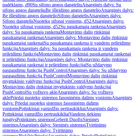
padėklams, d90
Su sifono angos dangteliu
Atsarginės dalys: Su
sifono angos dangteliu
Be išleidimo angos dangtelio
Atsarginės dalys:
Be išleidimo angos dangtelio
Sifono dangtelis
Atsarginės dalys:
Sifono dangtelis
Nuotekų sifonai vonioms, d52
Atsarginės dalys:
Nuotekų sifonai vonioms, d52
Su pasukamąja rankena
Atsarginės
dalys: Su pasukamąja rankena
Montavimo dalių rinkiniai
pasukamajai rankenai
Atsarginės dalys: Montavimo dalių rinkiniai
pasukamajai rankenai
Su pasukamąja rankena ir vandens prileidimo
funkcija
Atsarginės dalys: Su pasukamąja rankena ir vandens
prileidimo funkcija
Montavimo dalių rinkiniai pasukamajai rankenai
ir prileidimo funkcijai
Atsarginės dalys: Montavimo dalių rinkiniai
pasukamajai rankenai ir prileidimo funkcijai
Su uždarymo
paspaudimu funkcija PushControl
Atsarginės dalys: Su uždarymo
paspaudimu funkcija PushControl
Montavimo dalių rinkiniai
mygtukinio valdymo funkcijai PushControl
Atsarginės dalys:
Montavimo dalių rinkiniai mygtukinio valdymo funkcijai
PushControl
Su vožtuvo akle
Atsarginės dalys: Su vožtuvo
akle
Priedai nuotekų sistemos fasoninėms dalims vonioms
Atsarginės
dalys: Priedai nuotekų sistemos fasoninėms dalims
vonioms
Potinkiniai vamzdžio pertraukikliai
Atsarginės dalys:
Potinkiniai vamzdžio pertraukikliai
Vandens tiekimo
jungtys
Potinkinės sistemos
Geberit Duofix
Sieninės
sistemos
Atsarginės dalys: Sieninės sistemos
Tvirtinimo
sistemos
Atsarginės dalys: Tvirtinimo
sistemos
Plokštės
Priedai
Atsarginės dalys: Priedai
Potinkiniai