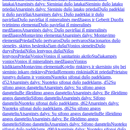
latakai
Atsarginės dalys: Sieniniai dušo latakai
Sieninių dušo latakų
priedai
Atsarginės dalys: Sieninių dušo latakų priedai
Dušo padėklai
ir dušo paviršiai
Atsarginės dalys: Dušo padėklai ir dušo
paviršiai
Dušo paviršiai iš mineralinės medžiagos ir Geberit Duofix
tvirtinimo elementai
Dušo paviršiai iš mineralinės
medžiagos
Atsarginės dalys: Dušo paviršiai iš mineralinės
medžiagos
Montavimo elementai
Atsarginės dalys: Montavimo
elementai
Priedai
Dušo pertvaros
Dušo pertvaros
Stacionarios dušo
sienelės, skirtos beslenksčiam dušui
Vonios sienelės
Dušo
durys
Priedai
Nišos lentynos dušui
Nišos
lentynos
Priedai
Vonios
Vonios iš sanitarinio akrilo
Stačiakampės
vonios
Vonios iš mineralinės medžiagos
Vonios
kūdikiams
Montavimo elementai
Kojelių rinkinys ir skersinių sijų bei
sieninio inkaro rinkinys
Priedai
Remonto rinkiniai
Kiti priedai
Prietaisų
jungtys dušams ir vonioms
Nuotekų sifonai dušo padėklams,
d52
Atsarginės dalys: Nuotekų sifonai dušo padėklams, d52
Su
sifono angos dangteliu
Atsarginės dalys: Su sifono angos
dangteliu
Be išleidimo angos dangtelio
Atsarginės dalys: Be išleidimo
angos dangtelio
Sifono dangtelis
Atsarginės dalys: Sifono
dangtelis
Nuotekų sifonai dušo padėklams, d62
Atsarginės dalys:
Nuotekų sifonai dušo padėklams, d62
Su sifono angos
dangteliu
Atsarginės dalys: Su sifono angos dangteliu
Be išleidimo
angos dangtelio
Atsarginės dalys: Be išleidimo angos
dangtelio
Sifono dangtelis
Atsarginės dalys: Sifono dangtelis
Nuotekų
sifonai dušo padėklams, d90
Atsarginės dalys: Nuotekų sifonai dušo