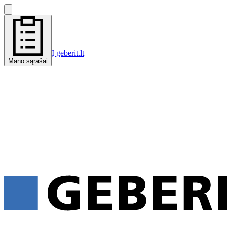
Į geberit.lt
Mano sąrašai