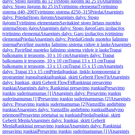
dalys: Stogo įlajoms iki 12 l/s
Stogo įlajoms iki 25 l/s
Atsarginės
dalys: Stogo įlajoms iki 25 l/s
Tvirtinimo elementai
Tvirtinimo
sistema d40–200
Tvirtinimo sistema d250–315
Priedai
Atsarginės
dalys: Priedai
Stogo įlajoms
Atsarginės dalys: Stogo
įlajoms
Tvirtinimo elementams
Savitakinė stogo lietaus nuotekų
sistema
Stogo įlajos
Atsarginės dalys: Stogo įlajos
Garo izoliacijos
tvirtinimo elementai
Atsarginės dalys: Garo izoliacijos tvirtinimo
elementai
Priedai
Atsarginės dalys: Priedai
Grindų nuotekų šalinimo
sistema
Paviršinė nuotekų šalinimo sistema viduje ir lauke
Atsarginės
dalys: Paviršinė nuotekų šalinimo sistema viduje ir lauke
Trapai
balkonams ir terasoms, 10 x 10 cm
Atsarginės dalys: Trapai
balkonams ir terasoms, 10 x 10 cm
Trapai 13 x 13 cm
Trapai
balkonams ir terasoms, 13 x 13 cm
Trapai 15 x 15 cm
Atsarginės
dalys: Trapai 15 x 15 cm
Priedai
Įrankiai, tinklo komponentai ir
programinė įranga
Įrankiai
Įrankiai, skirti Geberit FlowFit
Atsarginės
dalys: Įrankiai, skirti Geberit FlowFit
Rankiniai presavimo
įrankiai
Atsarginės dalys: Rankiniai presavimo įrankiai
Presavimo
įrankių suderinamumas [1]
Atsarginės dalys: Presavimo įrankių
suderinamumas [1]
Presavimo įrankių suderinamumas [2]
Atsarginės
dalys: Presavimo įrankių suderinamumas [2]
Vamzdžių apdirbimo
įrankiai
Atsarginės dalys: Vamzdžių apdirbimo įrankiai
Bandymo
priemonė
Presavimo prietaisai su įrankiais
Priedai
Įrankiai, skirti
Geberit Mepla
Atsarginės dalys: Įrankiai, skirti Geberit
Mepla
Rankiniai presavimo įrankiai
Atsarginės dalys: Rankiniai
presavimo įrankiai
Presavimo įrankių suderinamumas [1]
Atsarginės