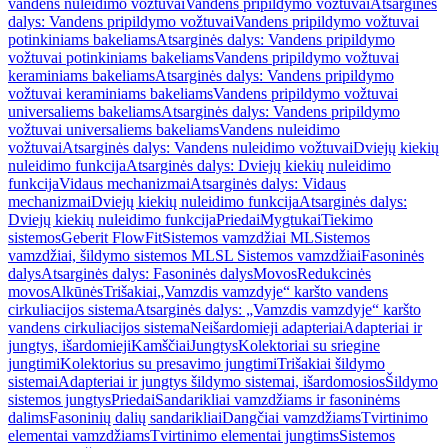
vandens nuleidimo vožtuvai
Vandens pripildymo vožtuvai
Atsarginės
dalys: Vandens pripildymo vožtuvai
Vandens pripildymo vožtuvai
potinkiniams bakeliams
Atsarginės dalys: Vandens pripildymo
vožtuvai potinkiniams bakeliams
Vandens pripildymo vožtuvai
keraminiams bakeliams
Atsarginės dalys: Vandens pripildymo
vožtuvai keraminiams bakeliams
Vandens pripildymo vožtuvai
universaliems bakeliams
Atsarginės dalys: Vandens pripildymo
vožtuvai universaliems bakeliams
Vandens nuleidimo
vožtuvai
Atsarginės dalys: Vandens nuleidimo vožtuvai
Dviejų kiekių
nuleidimo funkcija
Atsarginės dalys: Dviejų kiekių nuleidimo
funkcija
Vidaus mechanizmai
Atsarginės dalys: Vidaus
mechanizmai
Dviejų kiekių nuleidimo funkcija
Atsarginės dalys:
Dviejų kiekių nuleidimo funkcija
Priedai
Mygtukai
Tiekimo
sistemos
Geberit FlowFit
Sistemos vamzdžiai ML
Sistemos
vamzdžiai, šildymo sistemos ML
SL Sistemos vamzdžiai
Fasoninės
dalys
Atsarginės dalys: Fasoninės dalys
Movos
Redukcinės
movos
Alkūnės
Trišakiai
„Vamzdis vamzdyje“ karšto vandens
cirkuliacijos sistema
Atsarginės dalys: „Vamzdis vamzdyje“ karšto
vandens cirkuliacijos sistema
Neišardomieji adapteriai
Adapteriai ir
jungtys, išardomieji
Kamščiai
Jungtys
Kolektoriai su sriegine
jungtimi
Kolektorius su presavimo jungtimi
Trišakiai šildymo
sistemai
Adapteriai ir jungtys šildymo sistemai, išardomosios
Šildymo
sistemos jungtys
Priedai
Sandarikliai vamzdžiams ir fasoninėms
dalims
Fasoninių dalių sandarikliai
Dangčiai vamzdžiams
Tvirtinimo
elementai vamzdžiams
Tvirtinimo elementai jungtims
Sistemos