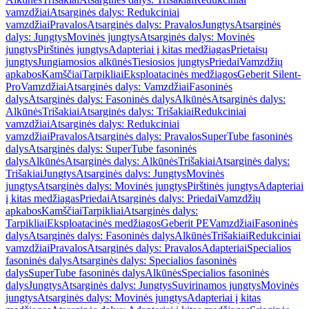
vamzdžiai
Atsarginės dalys: Redukciniai
vamzdžiai
Pravalos
Atsarginės dalys: Pravalos
Jungtys
Atsarginės
dalys: Jungtys
Movinės jungtys
Atsarginės dalys: Movinės
jungtys
Pirštinės jungtys
Adapteriai į kitas medžiagas
Prietaisų
jungtys
Jungiamosios alkūnės
Tiesiosios jungtys
Priedai
Vamzdžių
apkabos
Kamščiai
Tarpikliai
Eksploatacinės medžiagos
Geberit Silent-
Pro
Vamzdžiai
Atsarginės dalys: Vamzdžiai
Fasoninės
dalys
Atsarginės dalys: Fasoninės dalys
Alkūnės
Atsarginės dalys:
Alkūnės
Trišakiai
Atsarginės dalys: Trišakiai
Redukciniai
vamzdžiai
Atsarginės dalys: Redukciniai
vamzdžiai
Pravalos
Atsarginės dalys: Pravalos
SuperTube fasoninės
dalys
Atsarginės dalys: SuperTube fasoninės
dalys
Alkūnės
Atsarginės dalys: Alkūnės
Trišakiai
Atsarginės dalys:
Trišakiai
Jungtys
Atsarginės dalys: Jungtys
Movinės
jungtys
Atsarginės dalys: Movinės jungtys
Pirštinės jungtys
Adapteriai
į kitas medžiagas
Priedai
Atsarginės dalys: Priedai
Vamzdžių
apkabos
Kamščiai
Tarpikliai
Atsarginės dalys:
Tarpikliai
Eksploatacinės medžiagos
Geberit PE
Vamzdžiai
Fasoninės
dalys
Atsarginės dalys: Fasoninės dalys
Alkūnės
Trišakiai
Redukciniai
vamzdžiai
Pravalos
Atsarginės dalys: Pravalos
Adapteriai
Specialios
fasoninės dalys
Atsarginės dalys: Specialios fasoninės
dalys
SuperTube fasoninės dalys
Alkūnės
Specialios fasoninės
dalys
Jungtys
Atsarginės dalys: Jungtys
Suvirinamos jungtys
Movinės
jungtys
Atsarginės dalys: Movinės jungtys
Adapteriai į kitas