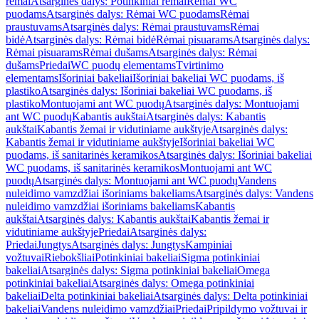
rėmai
Atsarginės dalys: Potinkiniai rėmai
Rėmai WC
puodams
Atsarginės dalys: Rėmai WC puodams
Rėmai
praustuvams
Atsarginės dalys: Rėmai praustuvams
Rėmai
bidė
Atsarginės dalys: Rėmai bidė
Rėmai pisuarams
Atsarginės dalys:
Rėmai pisuarams
Rėmai dušams
Atsarginės dalys: Rėmai
dušams
Priedai
WC puodų elementams
Tvirtinimo
elementams
Išoriniai bakeliai
Išoriniai bakeliai WC puodams, iš
plastiko
Atsarginės dalys: Išoriniai bakeliai WC puodams, iš
plastiko
Montuojami ant WC puodų
Atsarginės dalys: Montuojami
ant WC puodų
Kabantis aukštai
Atsarginės dalys: Kabantis
aukštai
Kabantis žemai ir vidutiniame aukštyje
Atsarginės dalys:
Kabantis žemai ir vidutiniame aukštyje
Išoriniai bakeliai WC
puodams, iš sanitarinės keramikos
Atsarginės dalys: Išoriniai bakeliai
WC puodams, iš sanitarinės keramikos
Montuojami ant WC
puodų
Atsarginės dalys: Montuojami ant WC puodų
Vandens
nuleidimo vamzdžiai išoriniams bakeliams
Atsarginės dalys: Vandens
nuleidimo vamzdžiai išoriniams bakeliams
Kabantis
aukštai
Atsarginės dalys: Kabantis aukštai
Kabantis žemai ir
vidutiniame aukštyje
Priedai
Atsarginės dalys:
Priedai
Jungtys
Atsarginės dalys: Jungtys
Kampiniai
vožtuvai
Riebokšliai
Potinkiniai bakeliai
Sigma potinkiniai
bakeliai
Atsarginės dalys: Sigma potinkiniai bakeliai
Omega
potinkiniai bakeliai
Atsarginės dalys: Omega potinkiniai
bakeliai
Delta potinkiniai bakeliai
Atsarginės dalys: Delta potinkiniai
bakeliai
Vandens nuleidimo vamzdžiai
Priedai
Pripildymo vožtuvai ir