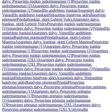
dalys: Presavimo įrankių suderinamumas [1]
Presavimo įrankių
suderinamumas [2]
Atsarginės dalys: Presavimo įrankių
suderinamumas [2]
Vamzdžių apdirbimo įrankiai
Atsarginės dalys:
Vamzdžių apdirbimo įrankiai
Hidraulinių bandymų aklės
Bandymo
priemonė
Priedai
Įrankiai, skirti Geberit Volex
Atsarginės dalys:
Įrankiai, skirti Geberit Volex
Presavimo įrankių suderinamumas
[2]
Atsarginės dalys: Presavimo įrankių suderinamumas [2]
Vamzdžių
apdirbimo įrankiai
Atsarginės dalys: Vamzdžių apdirbimo
įrankiai
Bandymo priemonė
Priedai
Įrankiai, skirti Geberit
Mapress
Atsarginės dalys: Įrankiai, skirti Geberit Mapress
Presavimo
įrankių suderinamumas [1]
Atsarginės dalys: Presavimo įrankių
suderinamumas [1]
Presavimo įrankių suderinamumas [2]
Atsarginės
dalys: Presavimo įrankių suderinamumas [2]
Presavimo įrankių
suderinamumas [2XL]
Atsarginės dalys: Presavimo įrankių
suderinamumas [2XL]
Presavimo įrankių suderinamumas
[3]
Atsarginės dalys: Presavimo įrankių suderinamumas [3]
Vamzdžių
apdirbimo įrankiai
Atsarginės dalys: Vamzdžių apdirbimo
įrankiai
Hidraulinių bandymų aklės
Atsarginės dalys: Hidraulinių
bandymų aklės
Bandymo priemonė
Priedai
Presavimo
prietaisai
Atsarginės dalys: Presavimo prietaisai
Presavimo prietaisų
suderinamumas [1]
Atsarginės dalys: Presavimo prietaisų
suderinamumas [1]
Presavimo prietaisų suderinamumas
[2]
Atsarginės dalys: Presavimo prietaisų suderinamumas
[2]
Presavimo prietaisų suderinamumas [2XL]
Atsarginės dalys:
Presavimo prietaisų suderinamumas [2XL]
Universalūs