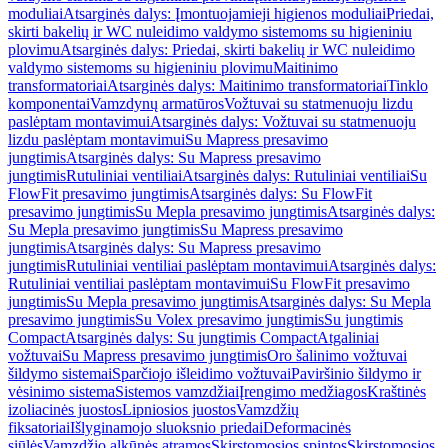
moduliai
Atsarginės dalys: Įmontuojamieji higienos moduliai
Priedai,
skirti bakelių ir WC nuleidimo valdymo sistemoms su higieniniu
plovimu
Atsarginės dalys: Priedai, skirti bakelių ir WC nuleidimo
valdymo sistemoms su higieniniu plovimu
Maitinimo
transformatoriai
Atsarginės dalys: Maitinimo transformatoriai
Tinklo
komponentai
Vamzdynų armatūros
Vožtuvai su statmenuoju lizdu
paslėptam montavimui
Atsarginės dalys: Vožtuvai su statmenuoju
lizdu paslėptam montavimui
Su Mapress presavimo
jungtimis
Atsarginės dalys: Su Mapress presavimo
jungtimis
Rutuliniai ventiliai
Atsarginės dalys: Rutuliniai ventiliai
Su
FlowFit presavimo jungtimis
Atsarginės dalys: Su FlowFit
presavimo jungtimis
Su Mepla presavimo jungtimis
Atsarginės dalys:
Su Mepla presavimo jungtimis
Su Mapress presavimo
jungtimis
Atsarginės dalys: Su Mapress presavimo
jungtimis
Rutuliniai ventiliai paslėptam montavimui
Atsarginės dalys:
Rutuliniai ventiliai paslėptam montavimui
Su FlowFit presavimo
jungtimis
Su Mepla presavimo jungtimis
Atsarginės dalys: Su Mepla
presavimo jungtimis
Su Volex presavimo jungtimis
Su jungtimis
Compact
Atsarginės dalys: Su jungtimis Compact
Atgaliniai
vožtuvai
Su Mapress presavimo jungtimis
Oro šalinimo vožtuvai
šildymo sistemai
Sparčiojo išleidimo vožtuvai
Paviršinio šildymo ir
vėsinimo sistema
Sistemos vamzdžiai
Įrengimo medžiagos
Kraštinės
izoliacinės juostos
Lipniosios juostos
Vamzdžių
fiksatoriai
Išlyginamojo sluoksnio priedai
Deformacinės
siūlės
Vamzdžio alkūnės atramos
Skirstomosios spintos
Skirstomosios