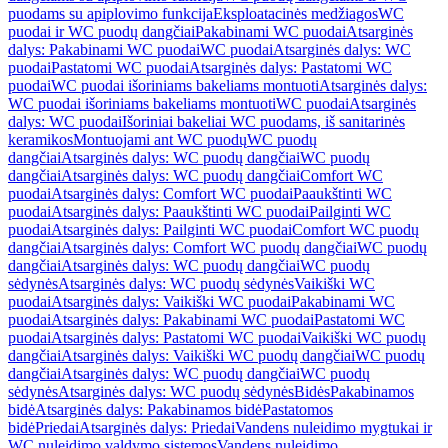
puodams su apiplovimo funkcija
Eksploatacinės medžiagos
WC
puodai ir WC puodų dangčiai
Pakabinami WC puodai
Atsarginės
dalys: Pakabinami WC puodai
WC puodai
Atsarginės dalys: WC
puodai
Pastatomi WC puodai
Atsarginės dalys: Pastatomi WC
puodai
WC puodai išoriniams bakeliams montuoti
Atsarginės dalys:
WC puodai išoriniams bakeliams montuoti
WC puodai
Atsarginės
dalys: WC puodai
Išoriniai bakeliai WC puodams, iš sanitarinės
keramikos
Montuojami ant WC puodų
WC puodų
dangčiai
Atsarginės dalys: WC puodų dangčiai
WC puodų
dangčiai
Atsarginės dalys: WC puodų dangčiai
Comfort WC
puodai
Atsarginės dalys: Comfort WC puodai
Paaukštinti WC
puodai
Atsarginės dalys: Paaukštinti WC puodai
Pailginti WC
puodai
Atsarginės dalys: Pailginti WC puodai
Comfort WC puodų
dangčiai
Atsarginės dalys: Comfort WC puodų dangčiai
WC puodų
dangčiai
Atsarginės dalys: WC puodų dangčiai
WC puodų
sėdynės
Atsarginės dalys: WC puodų sėdynės
Vaikiški WC
puodai
Atsarginės dalys: Vaikiški WC puodai
Pakabinami WC
puodai
Atsarginės dalys: Pakabinami WC puodai
Pastatomi WC
puodai
Atsarginės dalys: Pastatomi WC puodai
Vaikiški WC puodų
dangčiai
Atsarginės dalys: Vaikiški WC puodų dangčiai
WC puodų
dangčiai
Atsarginės dalys: WC puodų dangčiai
WC puodų
sėdynės
Atsarginės dalys: WC puodų sėdynės
Bidės
Pakabinamos
bidė
Atsarginės dalys: Pakabinamos bidė
Pastatomos
bidė
Priedai
Atsarginės dalys: Priedai
Vandens nuleidimo mygtukai ir
WC nuleidimo valdymo sistemos
Vandens nuleidimo