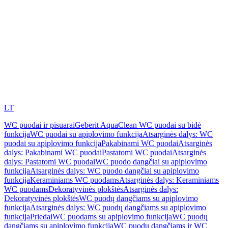
LT
WC puodai ir pisuarai
Geberit AquaClean WC puodai su bidė
funkcija
WC puodai su apiplovimo funkcija
Atsarginės dalys: WC
puodai su apiplovimo funkcija
Pakabinami WC puodai
Atsarginės
dalys: Pakabinami WC puodai
Pastatomi WC puodai
Atsarginės
dalys: Pastatomi WC puodai
WC puodo dangčiai su apiplovimo
funkcija
Atsarginės dalys: WC puodo dangčiai su apiplovimo
funkcija
Keraminiams WC puodams
Atsarginės dalys: Keraminiams
WC puodams
Dekoratyvinės plokštės
Atsarginės dalys:
Dekoratyvinės plokštės
WC puodų dangčiams su apiplovimo
funkcija
Atsarginės dalys: WC puodų dangčiams su apiplovimo
funkcija
Priedai
WC puodams su apiplovimo funkcija
WC puodų
dangčiams su apiplovimo funkcija
WC puodų dangčiams ir WC