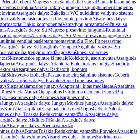
 Priedai Geberit Mapress varis
Sandarikliai vamzdžiams ir fasoninėms
Sistemos tarpikliai
Varžtų rinkinys jungėmis sujungti
Geberit higienos
 plovimu
Atsarginės dalys: Bakelis ir WC nuleidimo valdymo sistema
eidimo valdymo sistemoms su higieniniu plovimu
Atsarginės dalys:
sformatoriai
Tinklo komponentai
Vamzdynų armatūros
Vožtuvai su
imis
Atsarginės dalys: Su Mapress presavimo jungtimis
Rutuliniai
avimo jungtimis
Atsarginės dalys: Su Mepla presavimo jungtimis
Su
utuliniai ventiliai paslėptam montavimui
Su FlowFit presavimo
Atsarginės dalys: Su jungtimis Compact
Atgaliniai vožtuvai
Su
mos vamzdžiai
Įrengimo medžiagos
Kraštinės izoliacinės
ntos
Skirstomosios spintos iš metalo
Kolektorių asortimentas
Atsarginės
apteriai
Atsarginės dalys: Adapteriai
Kolektoriaus jungtys
Sparčiojo
ektoriai
Atsarginės dalys: Radiatorių kontūrų
edai
Skirstytuvo izoliacija
Pastato nuotekų šalinimo sistemos
Geberit
avalos
Atsarginės dalys: Pravalos
SuperTube fasoninės
gtys
Suspaudžiamosios jungtys
Adapteriai į kitas medžiagas
Atsarginės
lkūnės
Priedai
Vamzdžių apkabos
Tvirtinimo elementai vamzdžių
lys: Fasoninės dalys
Alkūnės
Atsarginės dalys:
s
Jungtys
Atsarginės dalys: Jungtys
Movinės jungtys
Atsarginės dalys:
os
Kamščiai
Tarpikliai
Eksploatacinės medžiagos
Geberit Silent-
inės dalys: Trišakiai
Redukciniai vamzdžiai
Atsarginės dalys:
arginės dalys: Alkūnės
Trišakiai
Atsarginės dalys:
edai
Atsarginės dalys: Priedai
Vamzdžių
ninės dalys
Alkūnės
Trišakiai
Redukciniai vamzdžiai
Pravalos
Atsarginės
 fasoninės dalys
Jungtys
Atsarginės dalys: Jungtys
Suvirinamos