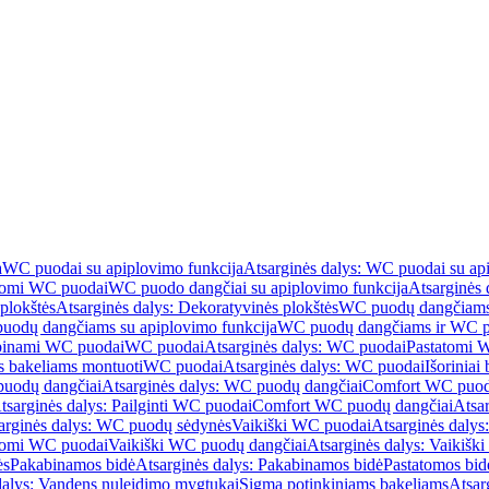
a
WC puodai su apiplovimo funkcija
Atsarginės dalys: WC puodai su ap
atomi WC puodai
WC puodo dangčiai su apiplovimo funkcija
Atsarginės 
plokštės
Atsarginės dalys: Dekoratyvinės plokštės
WC puodų dangčiams 
uodų dangčiams su apiplovimo funkcija
WC puodų dangčiams ir WC pu
abinami WC puodai
WC puodai
Atsarginės dalys: WC puodai
Pastatomi 
s bakeliams montuoti
WC puodai
Atsarginės dalys: WC puodai
Išoriniai
uodų dangčiai
Atsarginės dalys: WC puodų dangčiai
Comfort WC puod
tsarginės dalys: Pailginti WC puodai
Comfort WC puodų dangčiai
Atsa
arginės dalys: WC puodų sėdynės
Vaikiški WC puodai
Atsarginės dalys
atomi WC puodai
Vaikiški WC puodų dangčiai
Atsarginės dalys: Vaikiš
ės
Pakabinamos bidė
Atsarginės dalys: Pakabinamos bidė
Pastatomos bid
dalys: Vandens nuleidimo mygtukai
Sigma potinkiniams bakeliams
Atsar