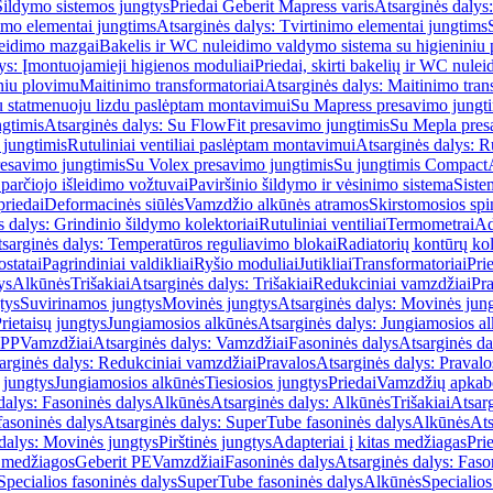
Šildymo sistemos jungtys
Priedai Geberit Mapress varis
Atsarginės dalys:
imo elementai jungtims
Atsarginės dalys: Tvirtinimo elementai jungtims
leidimo mazgai
Bakelis ir WC nuleidimo valdymo sistema su higieniniu
ys: Įmontuojamieji higienos moduliai
Priedai, skirti bakelių ir WC nul
iniu plovimu
Maitinimo transformatoriai
Atsarginės dalys: Maitinimo tran
su statmenuoju lizdu paslėptam montavimui
Su Mapress presavimo jungt
gtimis
Atsarginės dalys: Su FlowFit presavimo jungtimis
Su Mepla pres
 jungtimis
Rutuliniai ventiliai paslėptam montavimui
Atsarginės dalys: R
resavimo jungtimis
Su Volex presavimo jungtimis
Su jungtimis Compact
parčiojo išleidimo vožtuvai
Paviršinio šildymo ir vėsinimo sistema
Siste
priedai
Deformacinės siūlės
Vamzdžio alkūnės atramos
Skirstomosios spi
s dalys: Grindinio šildymo kolektoriai
Rutuliniai ventiliai
Termometrai
Ad
sarginės dalys: Temperatūros reguliavimo blokai
Radiatorių kontūrų kol
ostatai
Pagrindiniai valdikliai
Ryšio moduliai
Jutikliai
Transformatoriai
Pri
ys
Alkūnės
Trišakiai
Atsarginės dalys: Trišakiai
Redukciniai vamzdžiai
Pr
tys
Suvirinamos jungtys
Movinės jungtys
Atsarginės dalys: Movinės jun
rietaisų jungtys
Jungiamosios alkūnės
Atsarginės dalys: Jungiamosios a
-PP
Vamzdžiai
Atsarginės dalys: Vamzdžiai
Fasoninės dalys
Atsarginės da
arginės dalys: Redukciniai vamzdžiai
Pravalos
Atsarginės dalys: Pravalo
ų jungtys
Jungiamosios alkūnės
Tiesiosios jungtys
Priedai
Vamzdžių apkab
dalys: Fasoninės dalys
Alkūnės
Atsarginės dalys: Alkūnės
Trišakiai
Atsarg
asoninės dalys
Atsarginės dalys: SuperTube fasoninės dalys
Alkūnės
Ats
dalys: Movinės jungtys
Pirštinės jungtys
Adapteriai į kitas medžiagas
Pri
 medžiagos
Geberit PE
Vamzdžiai
Fasoninės dalys
Atsarginės dalys: Faso
Specialios fasoninės dalys
SuperTube fasoninės dalys
Alkūnės
Specialios