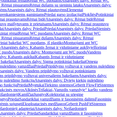
Potinkiniai rėmai
Rėmai WC puodams
Atsarginės dalys: Rėmai WC
: Rėmai pisuarams
Rėmai dušams su sieniniu lataku
Atsarginės dalys:
vėms
Atsarginės dalys: Rėmai plautuvėms
Elementai
surenkamiesiems gaminiams
Priedai garso izoliacijai
Plokštės
Potinkiniai
ėmai praustuvams
Rėmai bidė
Atsarginės dalys: Rėmai bidė
Rėmai
uvų maišytuvams ir prietaisams
Atsarginės dalys: Rėmai praustuvų
dai
Atsarginės dalys: Priedai
Priedai
Atsarginės dalys: Priedai
Sieninės
kiniai rėmai
Rėmai WC puodams
Atsarginės dalys: Rėmai WC
: Rėmai pisuarams
Rėmai dušams
Atsarginės dalys: Rėmai
riniai bakeliai WC puodams, iš plastiko
Montuojami ant WC
e
Atsarginės dalys: Kabantis žemai ir vidutiniame aukštyje
Išoriniai
C puodų
Atsarginės dalys: Montuojami ant WC puodų
Vandens
alys: Kabantis aukštai
Kabantis žemai ir vidutiniame
 bakeliai
Atsarginės dalys: Sigma potinkiniai bakeliai
Omega
nuleidimo vamzdžiai
Priedai
Pripildymo vožtuvai ir vandens nuleidimo
sarginės dalys: Vandens pripildymo vožtuvai potinkiniams
s pripildymo vožtuvai universaliems bakeliams
Atsarginės dalys:
ių nuleidimo funkcija
Atsarginės dalys: Dviejų kiekių nuleidimo
mo funkcija
Priedai
Mygtukai
Tiekimo sistemos
Geberit FlowFit
Sistemos
ukcinės movos
Alkūnės
Trišakiai
„Vamzdis vamzdyje“ karšto vandens
 išardomieji
Kamščiai
Jungtys
Kolektoriai su sriegine
ngtys
Priedai
Sandarikliai vamzdžiams ir fasoninėms dalims
Fasoninių
gėmis sujungti
Eksploatacinės medžiagos
Geberit PushFit
Sistemos
šardomieji adapteriai
Atsarginės dalys: Neišardomieji
tsarginės dalys: Priedai
Sandarikliai vamzdžiams ir fasoninėms