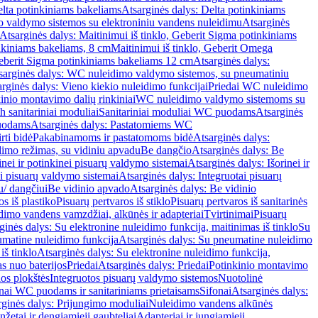
lta potinkiniams bakeliams
Atsarginės dalys: Delta potinkiniams
 valdymo sistemos su elektroniniu vandens nuleidimu
Atsarginės
Atsarginės dalys: Maitinimui iš tinklo, Geberit Sigma potinkiniams
inkiniams bakeliams, 8 cm
Maitinimui iš tinklo, Geberit Omega
Geberit Sigma potinkiniams bakeliams 12 cm
Atsarginės dalys:
sarginės dalys: WC nuleidimo valdymo sistemos, su pneumatiniu
rginės dalys: Vieno kiekio nuleidimo funkcijai
Priedai WC nuleidimo
kinio montavimo dalių rinkiniai
WC nuleidimo valdymo sistemoms su
h sanitariniai moduliai
Sanitariniai moduliai WC puodams
Atsarginės
uodams
Atsarginės dalys: Pastatomiems WC
rti bidė
Pakabinamoms ir pastatomoms bidė
Atsarginės dalys:
dimo režimas, su vidiniu apvadu
Be dangčio
Atsarginės dalys: Be
inei ir potinkinei pisuarų valdymo sistemai
Atsarginės dalys: Išorinei ir
ai pisuarų valdymo sistemai
Atsarginės dalys: Integruotai pisuarų
u/ dangčiui
Be vidinio apvado
Atsarginės dalys: Be vidinio
os iš plastiko
Pisuarų pertvaros iš stiklo
Pisuarų pertvaros iš sanitarinės
dimo vandens vamzdžiai, alkūnės ir adapteriai
Tvirtinimai
Pisuarų
ginės dalys: Su elektronine nuleidimo funkcija, maitinimas iš tinklo
Su
matine nuleidimo funkcija
Atsarginės dalys: Su pneumatine nuleidimo
iš tinklo
Atsarginės dalys: Su elektronine nuleidimo funkcija,
s nuo baterijos
Priedai
Atsarginės dalys: Priedai
Potinkinio montavimo
os plokštės
Integruotos pisuarų valdymo sistemos
Nuotolinė
onai WC puodams ir sanitariniams prietaisams
Sifonai
Atsarginės dalys:
rginės dalys: Prijungimo moduliai
Nuleidimo vandens alkūnės
žetai ir dengiamieji gaubteliai
Adapteriai ir jungiamieji