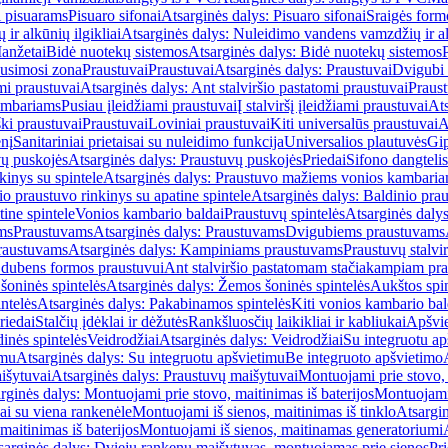
i pisuarams
Pisuaro sifonai
Atsarginės dalys: Pisuaro sifonai
Sraigės form
r alkūnių ilgikliai
Atsarginės dalys: Nuleidimo vandens vamzdžių ir alk
anžetai
Bidė nuotekų sistemos
Atsarginės dalys: Bidė nuotekų sistemos
usimosi zona
Praustuvai
Praustuvai
Atsarginės dalys: Praustuvai
Dvigubi 
mi praustuvai
Atsarginės dalys: Ant stalviršio pastatomi praustuvai
Praus
ambariams
Pusiau įleidžiami praustuvai
Į stalviršį įleidžiami praustuvai
Ats
ki praustuvai
Praustuvai
Loviniai praustuvai
Kiti universalūs praustuvai
A
enį
Sanitariniai prietaisai su nuleidimo funkcija
Universalios plautuvės
Gip
vų puskojės
Atsarginės dalys: Praustuvų puskojės
Priedai
Sifono dangtelis
inys su spintele
Atsarginės dalys: Praustuvo mažiems vonios kambariam
io praustuvo rinkinys su apatine spintele
Atsarginės dalys: Baldinio prau
tine spintele
Vonios kambario baldai
Praustuvų spintelės
Atsarginės dalys
ms
Praustuvams
Atsarginės dalys: Praustuvams
Dvigubiems praustuvams
raustuvams
Atsarginės dalys: Kampiniams praustuvams
Praustuvų stalvir
m dubens formos praustuvui
Ant stalviršio pastatomam stačiakampiam pra
šoninės spintelės
Atsarginės dalys: Žemos šoninės spintelės
Aukštos spin
ntelės
Atsarginės dalys: Pakabinamos spintelės
Kiti vonios kambario bal
riedai
Stalčių įdėklai ir dėžutės
Rankšluosčių laikikliai ir kabliukai
Apšvie
dinės spintelės
Veidrodžiai
Atsarginės dalys: Veidrodžiai
Su integruotu ap
imu
Atsarginės dalys: Su integruotu apšvietimu
Be integruoto apšvietimo
išytuvai
Atsarginės dalys: Praustuvų maišytuvai
Montuojami prie stovo, 
rginės dalys: Montuojami prie stovo, maitinimas iš baterijos
Montuojami 
ai su viena rankenėle
Montuojami iš sienos, maitinimas iš tinklo
Atsargin
maitinimas iš baterijos
Montuojami iš sienos, maitinamas generatoriumi
sarginės dalys: Dviejų rankenų maišytuvas, montuojamas prie sienos
Pri