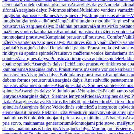
elementai
Nuotekų sifonai pisuarams
Atsarginės dalys: Nuotekų sifona
sifonai
Atsarginės dalys: P-formos sifonai
Nuleidimo vandens vamzdžių i
jungtis
Jungiamosios alkūnės
Atsarginės dalys: Jungiamosios alkūnės
M
jungtis
Jungiamosios alkūnės
Dangčiai
Prijungimo moduliai
Tarpinės
Pra
praustuvai
Atsarginės dalys: Baldiniai praustuvai
Ant stalviršio pastato
mažiems vonios kambariams
Kampiniai praustuvai mažiems vonios k
montuojami praustuvai
Kampiniai praustuvai
Praustuvai Comfort
Vaikiš
užterštą vandenį
Atsarginės dalys: Plautuvės išpilti ypač užterštą vand
gaubtai
Atsarginės dalys: Dengiamieji gaubtai
Praustuvų kojos
Praustu
rinkinys su apatine spintele
Praustuvo mažiems vonios kambariams rink
spintele
Atsarginės dalys: Praustuvo rinkinys su apatine spintele
Baldin
apatine spintele
Atsarginės dalys: Įleidžiamo praustuvo rinkinys su apa
kambariams
Atsarginės dalys: Praustuvams mažiems vonios kambaria
praustuvams
Atsarginės dalys: Baldiniams praustuvams
Kampiniams p
dubens formos praustuvui
Atsarginės dalys: Ant stalviršio pastatoma
praustuvui
Šoninės spintelės
Atsarginės dalys: Šoninės spintelės
Žemos 
spintelės
Atsarginės dalys: Vidutinio aukščio spintelės
Pakabinamos spi
lentynos
Atsarginės dalys: Sieninės lentynos
Priedai
Atsarginės dalys: P
lizdai
Atsarginės dalys: Elektros lizdai
Kiti priedai
Veidrodžiai ir veidro
spintelės
Atsarginės dalys: Veidrodinės spintelės
Su integruotu apšviet
elementai
Kiti priedai
Elektros lizdai
Praustuvų maišytuvai
Praustuvų ma
maitinimas iš tinklo
Montuojami prie stovo, maitinimas iš baterijos
Atsa
prie stovo, maitinamas generatoriumi
Montuojami prie stovo, maišytuv
sienos, maitinimas iš baterijos
Atsarginės dalys: Montuojami iš sienos, 
generatoriumi
Dviejų rankenų maišytuvas, montuojamas prie sienos
At