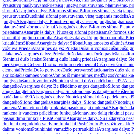
Praustuvų maišytuvams
Prietaisų jungtys praustuvams, plautuvėms, pri
sifonai
Atsarginės dalys: P-formos sifonai
P-formos sifonai, vietą taupa
praustuvams
Buteliniai sifonai praustuvams, vietą taupantis modelis
Ats
jungtys
Atsarginės dalys: Praustuvo jungtys
Tiesioji jungtis
Jungiamosio
plautuvėms
P-formos sifonai
Atsarginės dalys: P-formos sifonai
Plautuv
prietaisams
Atsarginės dalys: Nuotekų sifonai prietaisams
P-formos sif
sifonai
Prijungimo moduliai
Atsarginės dalys: Prijungimo moduliai
Prie
kriauklėms
Sifonai
Atsarginės dalys: Sifonai
Jungiamosios alkūnės
Atsa
vožtuvai
Priedai
Atsarginės dalys: Priedai
Dušai ir vonios
Dušai
Dušo gr
latakams
Atsarginės dalys: Priedai dušo latakams
Dušo paviršiaus sifon
Sieniniai dušo latakai
Sieninių dušo latakų priedai
Atsarginės dalys: Si
medžiagos ir Geberit Duofix tvirtinimo elementai
Dušo paviršiai iš mi
elementai
Priedai
Dušo pertvaros
Dušo pertvaros
Stacionarios dušo sien
akrilo
Stačiakampės vonios
Vonios iš mineralinės medžiagos
Vonios kū
jungtys dušams ir vonioms
Nuotekų sifonai dušo padėklams, d52
Atsar
dangtelio
Atsarginės dalys: Be išleidimo angos dangtelio
Sifono dangte
angos dangteliu
Atsarginės dalys: Su sifono angos dangteliu
Be išleidi
padėklams, d90
Atsarginės dalys: Nuotekų sifonai dušo padėklams, d
dangtelio
Sifono dangtelis
Atsarginės dalys: Sifono dangtelis
Nuotekų s
rankena
Montavimo dalių rinkiniai pasukamajai rankenai
Atsarginės da
rankena ir vandens prileidimo funkcija
Montavimo dalių rinkiniai pasuk
paspaudimu funkcija PushControl
Atsarginės dalys: Su uždarymo pas
rinkiniai mygtukinio valdymo funkcijai PushControl
Su vožtuvo akle
A
dalims vonioms
Potinkiniai vamzdžio pertraukikliai
Atsarginės dalys: P