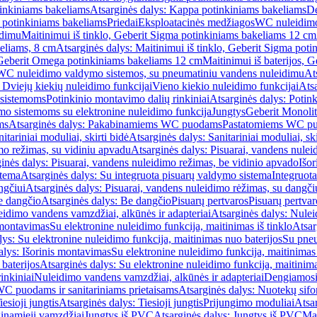
inkiniams bakeliams
Atsarginės dalys: Kappa potinkiniams bakeliams
De
e potinkiniams bakeliams
Priedai
Eksploatacinės medžiagos
WC nuleidimo
idimu
Maitinimui iš tinklo, Geberit Sigma potinkiniams bakeliams 12 cm
keliams, 8 cm
Atsarginės dalys: Maitinimui iš tinklo, Geberit Sigma pot
, Geberit Omega potinkiniams bakeliams 12 cm
Maitinimui iš baterijos, 
WC nuleidimo valdymo sistemos, su pneumatiniu vandens nuleidimu
At
 Dviejų kiekių nuleidimo funkcijai
Vieno kiekio nuleidimo funkcijai
Atsa
 sistemoms
Potinkinio montavimo dalių rinkiniai
Atsarginės dalys: Potin
o sistemoms su elektronine nuleidimo funkcija
Jungtys
Geberit Monolit
ms
Atsarginės dalys: Pakabinamiems WC puodams
Pastatomiems WC p
itariniai moduliai, skirti bidė
Atsarginės dalys: Sanitariniai moduliai, ski
mo režimas, su vidiniu apvadu
Atsarginės dalys: Pisuarai, vandens nulei
inės dalys: Pisuarai, vandens nuleidimo režimas, be vidinio apvado
Išor
stema
Atsarginės dalys: Su integruota pisuarų valdymo sistema
Integruot
ngčiui
Atsarginės dalys: Pisuarai, vandens nuleidimo rėžimas, su dangči
e dangčio
Atsarginės dalys: Be dangčio
Pisuarų pertvaros
Pisuarų pertvar
idimo vandens vamzdžiai, alkūnės ir adapteriai
Atsarginės dalys: Nulei
 montavimas
Su elektronine nuleidimo funkcija, maitinimas iš tinklo
Atsar
lys: Su elektronine nuleidimo funkcija, maitinimas nuo baterijos
Su pneu
alys: Išorinis montavimas
Su elektronine nuleidimo funkcija, maitinimas 
baterijos
Atsarginės dalys: Su elektronine nuleidimo funkcija, maitinima
inkiniai
Nuleidimo vandens vamzdžiai, alkūnės ir adapteriai
Dengiamosi
C puodams ir sanitariniams prietaisams
Atsarginės dalys: Nuotekų sif
iesioji jungtis
Atsarginės dalys: Tiesioji jungtis
Prijungimo moduliai
Atsa
ginamieji vamzdžiai
Jungtys iš PVC
Atsarginės dalys: Jungtys iš PVC
Man