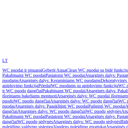
LT
WC puodai ir pisuarai
Geberit AquaClean WC puodai su bidė funkcij
Pakabinami WC puodai
Pastatomi WC puodai
Atsarginės dalys: Past
puodams
Atsarginės dalys: Keraminiams WC puodams
Dekoratyvinės 
apiplovimo funkcija
Priedai
WC puodams su apiplovimo funkcija
WC p
ir WC puodų dangčiai
Pakabinami WC puodai
Atsarginės dalys: Pak
išoriniams bakeliams montuoti
Atsarginės dalys: WC puodai išoriniam
puodų
WC puodų dangčiai
Atsarginės dalys: WC puodų dangčiai
WC p
puodai
Atsarginės dalys: Paaukštinti WC puodai
Pailginti WC puodai
A
dangčiai
Atsarginės dalys: WC puodų dangčiai
WC puodų sėdynės
Ats
Pakabinami WC puodai
Pastatomi WC puodai
Atsarginės dalys: Past
dangčiai
WC puodų sėdynės
Atsarginės dalys: WC puodų sėdynės
Bid
nuleidimo valdymo sistemos
Vandens nuleidimo mygtukai
Atsarginės 