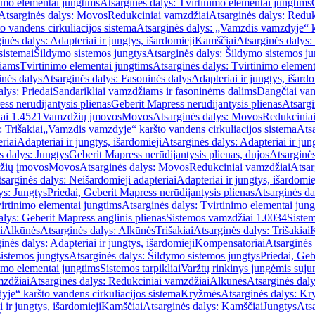
imo elementai jungtims
Atsarginės dalys: Tvirtinimo elementai jungtims
Atsarginės dalys: Movos
Redukciniai vamzdžiai
Atsarginės dalys: Reduk
 vandens cirkuliacijos sistema
Atsarginės dalys: „Vamzdis vamzdyje“ ka
inės dalys: Adapteriai ir jungtys, išardomieji
Kamščiai
Atsarginės dalys:
sistemai
Šildymo sistemos jungtys
Atsarginės dalys: Šildymo sistemos ju
žiams
Tvirtinimo elementai jungtims
Atsarginės dalys: Tvirtinimo element
nės dalys
Atsarginės dalys: Fasoninės dalys
Adapteriai ir jungtys, išardo
alys: Priedai
Sandarikliai vamzdžiams ir fasoninėms dalims
Dangčiai va
ss nerūdijantysis plienas
Geberit Mapress nerūdijantysis plienas
Atsargi
ai 1.4521
Vamzdžių įmovos
Movos
Atsarginės dalys: Movos
Redukcinia
 Trišakiai
„Vamzdis vamzdyje“ karšto vandens cirkuliacijos sistema
Ats
riai
Adapteriai ir jungtys, išardomieji
Atsarginės dalys: Adapteriai ir jun
s dalys: Jungtys
Geberit Mapress nerūdijantysis plienas, dujos
Atsarginės
žių įmovos
Movos
Atsarginės dalys: Movos
Redukciniai vamzdžiai
Atsar
sarginės dalys: Neišardomieji adapteriai
Adapteriai ir jungtys, išardomie
ys: Jungtys
Priedai, Geberit Mapress nerūdijantysis plienas
Atsarginės da
irtinimo elementai jungtims
Atsarginės dalys: Tvirtinimo elementai jun
alys: Geberit Mapress anglinis plienas
Sistemos vamzdžiai 1.0034
Siste
i
Alkūnės
Atsarginės dalys: Alkūnės
Trišakiai
Atsarginės dalys: Trišakiai
inės dalys: Adapteriai ir jungtys, išardomieji
Kompensatoriai
Atsarginės
istemos jungtys
Atsarginės dalys: Šildymo sistemos jungtys
Priedai, Geb
imo elementai jungtims
Sistemos tarpikliai
Varžtų rinkinys jungėmis suju
mzdžiai
Atsarginės dalys: Redukciniai vamzdžiai
Alkūnės
Atsarginės dal
je“ karšto vandens cirkuliacijos sistema
Kryžmės
Atsarginės dalys: K
 ir jungtys, išardomieji
Kamščiai
Atsarginės dalys: Kamščiai
Jungtys
Atsa