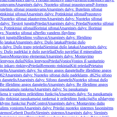
austuvams
Atsarginės dalys: Nuotekų sifonai praustuvams
P-formos
utelinis sifonai praustuvams
Atsarginės dalys: Butelinis sifonai
tinkiniai sifonai
Atsarginės dalys: Potinkiniai sifonai
Praustuvo
i
Nuotekų sifonai plautuvėms
Atsarginės dalys: Nuotekų sifonai
dalys: Tiesioji jungtis
Priedai
Atsarginės dalys: Priedai
Nuotekų sifonai
s: Potinkiniai sifonai
Išoriniai sifonai
Atsarginės dalys: Išoriniai
ys: Nuotekų sifonai užteršto vandens išpylimo
oji jungtis
Išleidimo vožtuvai
Atsarginės dalys: Išleidimo
o latakai
Atsarginės dalys: Dušo latakai
Priedai dušo
s dalys: Dušo trapų priedai
Sieniniai dušo latakai
Atsarginės dalys:
s: Dušo padėklai ir dušo paviršiai
Dušo paviršiai iš mineralinės
žiagos
Montavimo elementai
Atsarginės dalys: Montavimo
 lentynos dušui
Nišos lentynos
Priedai
Vonios
Vonios iš sanitarinio
nio inkaro rinkinys
Priedai
Remonto rinkiniai
Kiti priedai
Prietaisų
teliu
Atsarginės dalys: Su sifono angos dangteliu
Be išleidimo angos
d62
Atsarginės dalys: Nuotekų sifonai dušo padėklams, d62
Su sifono
o dangtelis
Atsarginės dalys: Sifono dangtelis
Nuotekų sifonai dušo
Be išleidimo angos dangtelio
Atsarginės dalys: Be išleidimo angos
 pasukamąja rankena
Atsarginės dalys: Su pasukamąja
kena ir vandens prileidimo funkcija
Atsarginės dalys: Su pasukamąja
ių rinkiniai pasukamajai rankenai ir prileidimo funkcijai
Su uždarymo
aldymo funkcijai PushControl
Atsarginės dalys: Montavimo dalių
dalims vonioms
Atsarginės dalys: Priedai nuotekų sistemos fasoninėms
istemos
Geberit Duofix
Sieninės sistemos
Atsarginės dalys: Sieninės