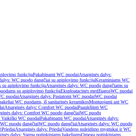
iplovimo funkcija
Pakabinami WC puodai
Atsarginės dalys:
dalys: WC puodo dangčiai su apiplovimo funkcija
Keraminiams WC
su apiplovimo funkcija
Atsarginės dalys: WC puodų dangčiams su
odams su apiplovimo funkcija
Eksploatacinės medžiagos
WC puodai
WC puodai
Atsarginės dalys: Pastatomi WC puodai
WC puodai
 bakeliai WC puodams, iš sanitarinės keramikos
Montuojami ant WC
ai
Atsarginės dalys: Comfort WC puodai
Paaukštinti WC
rginės dalys: Comfort WC puodų dangčiai
WC puodų
: Vaikiški WC puodai
Pakabinami WC puodai
Atsarginės dalys:
ki WC puodų dangčiai
WC puodų dangčiai
Atsarginės dalys: WC puodų
ė
Priedai
Atsarginės dalys: Priedai
Vandens nuleidimo mygtukai ir WC
ginės dalys: Sigma potinkiniams bakeliams
Omega potinkiniams