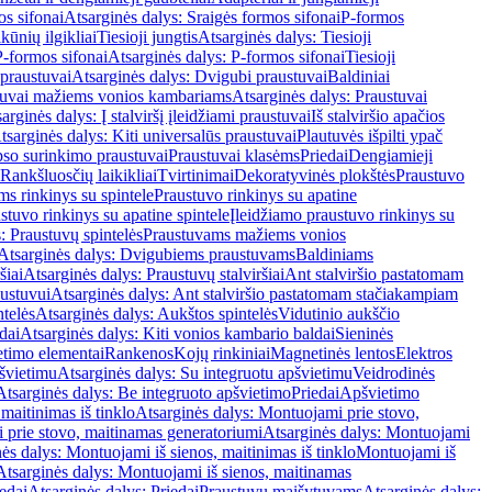
os sifonai
Atsarginės dalys: Sraigės formos sifonai
P-formos
ūnių ilgikliai
Tiesioji jungtis
Atsarginės dalys: Tiesioji
P-formos sifonai
Atsarginės dalys: P-formos sifonai
Tiesioji
praustuvai
Atsarginės dalys: Dvigubi praustuvai
Baldiniai
tuvai mažiems vonios kambariams
Atsarginės dalys: Praustuvai
arginės dalys: Į stalviršį įleidžiami praustuvai
Iš stalviršio apačios
tsarginės dalys: Kiti universalūs praustuvai
Plautuvės išpilti ypač
so surinkimo praustuvai
Praustuvai klasėms
Priedai
Dengiamieji
Rankšluosčių laikikliai
Tvirtinimai
Dekoratyvinės plokštės
Praustuvo
s rinkinys su spintele
Praustuvo rinkinys su apatine
stuvo rinkinys su apatine spintele
Įleidžiamo praustuvo rinkinys su
: Praustuvų spintelės
Praustuvams mažiems vonios
Atsarginės dalys: Dvigubiems praustuvams
Baldiniams
šiai
Atsarginės dalys: Praustuvų stalviršiai
Ant stalviršio pastatomam
ustuvui
Atsarginės dalys: Ant stalviršio pastatomam stačiakampiam
telės
Atsarginės dalys: Aukštos spintelės
Vidutinio aukščio
dai
Atsarginės dalys: Kiti vonios kambario baldai
Sieninės
timo elementai
Rankenos
Kojų rinkiniai
Magnetinės lentos
Elektros
švietimu
Atsarginės dalys: Su integruotu apšvietimu
Veidrodinės
Atsarginės dalys: Be integruoto apšvietimo
Priedai
Apšvietimo
maitinimas iš tinklo
Atsarginės dalys: Montuojami prie stovo,
prie stovo, maitinamas generatoriumi
Atsarginės dalys: Montuojami
ės dalys: Montuojami iš sienos, maitinimas iš tinklo
Montuojami iš
Atsarginės dalys: Montuojami iš sienos, maitinamas
edai
Atsarginės dalys: Priedai
Praustuvų maišytuvams
Atsarginės dalys: