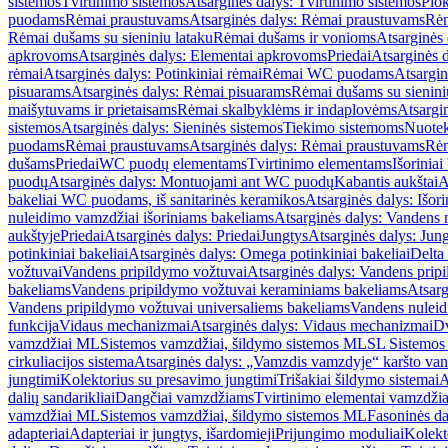
sistemos
Tvirtinimo sistemos
Atsarginės dalys: Tvirtinimo sistemos
Plok
puodams
Rėmai praustuvams
Atsarginės dalys: Rėmai praustuvams
Rėm
Rėmai dušams su sieniniu lataku
Rėmai dušams ir vonioms
Atsarginės
apkrovoms
Atsarginės dalys: Elementai apkrovoms
Priedai
Atsarginės d
rėmai
Atsarginės dalys: Potinkiniai rėmai
Rėmai WC puodams
Atsargi
pisuarams
Atsarginės dalys: Rėmai pisuarams
Rėmai dušams su sienini
maišytuvams ir prietaisams
Rėmai skalbyklėms ir indaplovėms
Atsargi
sistemos
Atsarginės dalys: Sieninės sistemos
Tiekimo sistemoms
Nuotek
puodams
Rėmai praustuvams
Atsarginės dalys: Rėmai praustuvams
Rėm
dušams
Priedai
WC puodų elementams
Tvirtinimo elementams
Išoriniai
puodų
Atsarginės dalys: Montuojami ant WC puodų
Kabantis aukštai
A
bakeliai WC puodams, iš sanitarinės keramikos
Atsarginės dalys: Išor
nuleidimo vamzdžiai išoriniams bakeliams
Atsarginės dalys: Vandens 
aukštyje
Priedai
Atsarginės dalys: Priedai
Jungtys
Atsarginės dalys: Jun
potinkiniai bakeliai
Atsarginės dalys: Omega potinkiniai bakeliai
Delta 
vožtuvai
Vandens pripildymo vožtuvai
Atsarginės dalys: Vandens prip
bakeliams
Vandens pripildymo vožtuvai keraminiams bakeliams
Atsarg
Vandens pripildymo vožtuvai universaliems bakeliams
Vandens nuleid
funkcija
Vidaus mechanizmai
Atsarginės dalys: Vidaus mechanizmai
Dv
vamzdžiai ML
Sistemos vamzdžiai, šildymo sistemos ML
SL Sistemos
cirkuliacijos sistema
Atsarginės dalys: „Vamzdis vamzdyje“ karšto vand
jungtimi
Kolektorius su presavimo jungtimi
Trišakiai šildymo sistemai
A
dalių sandarikliai
Dangčiai vamzdžiams
Tvirtinimo elementai vamzdži
vamzdžiai ML
Sistemos vamzdžiai, šildymo sistemos ML
Fasoninės da
adapteriai
Adapteriai ir jungtys, išardomieji
Prijungimo moduliai
Kolekto