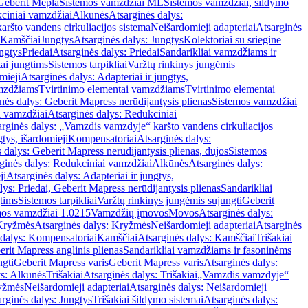
Geberit Mepla
Sistemos vamzdžiai ML
Sistemos vamzdžiai, šildymo
ciniai vamzdžiai
Alkūnės
Atsarginės dalys:
ršto vandens cirkuliacijos sistema
Neišardomieji adapteriai
Atsarginės
 Kamščiai
Jungtys
Atsarginės dalys: Jungtys
Kolektoriai su sriegine
ngtys
Priedai
Atsarginės dalys: Priedai
Sandarikliai vamzdžiams ir
ai jungtims
Sistemos tarpikliai
Varžtų rinkinys jungėmis
mieji
Atsarginės dalys: Adapteriai ir jungtys,
mzdžiams
Tvirtinimo elementai vamzdžiams
Tvirtinimo elementai
nės dalys: Geberit Mapress nerūdijantysis plienas
Sistemos vamzdžiai
i vamzdžiai
Atsarginės dalys: Redukciniai
arginės dalys: „Vamzdis vamzdyje“ karšto vandens cirkuliacijos
gtys, išardomieji
Kompensatoriai
Atsarginės dalys:
 dalys: Geberit Mapress nerūdijantysis plienas, dujos
Sistemos
ginės dalys: Redukciniai vamzdžiai
Alkūnės
Atsarginės dalys:
ji
Atsarginės dalys: Adapteriai ir jungtys,
lys: Priedai, Geberit Mapress nerūdijantysis plienas
Sandarikliai
gtims
Sistemos tarpikliai
Varžtų rinkinys jungėmis sujungti
Geberit
mos vamzdžiai 1.0215
Vamzdžių įmovos
Movos
Atsarginės dalys:
Kryžmės
Atsarginės dalys: Kryžmės
Neišardomieji adapteriai
Atsarginės
 dalys: Kompensatoriai
Kamščiai
Atsarginės dalys: Kamščiai
Trišakiai
erit Mapress anglinis plienas
Sandarikliai vamzdžiams ir fasoninėms
ngti
Geberit Mapress varis
Geberit Mapress varis
Atsarginės dalys:
ys: Alkūnės
Trišakiai
Atsarginės dalys: Trišakiai
„Vamzdis vamzdyje“
ryžmės
Neišardomieji adapteriai
Atsarginės dalys: Neišardomieji
rginės dalys: Jungtys
Trišakiai šildymo sistemai
Atsarginės dalys: