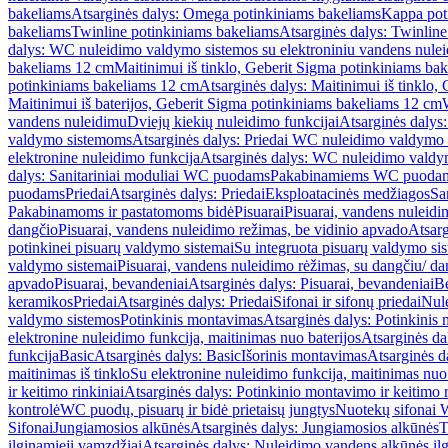
bakeliams
Atsarginės dalys: Omega potinkiniams bakeliams
Kappa pot
bakeliams
Twinline potinkiniams bakeliams
Atsarginės dalys: Twinlin
dalys: WC nuleidimo valdymo sistemos su elektroniniu vandens nule
bakeliams 12 cm
Maitinimui iš tinklo, Geberit Sigma potinkiniams ba
potinkiniams bakeliams 12 cm
Atsarginės dalys: Maitinimui iš tinklo
Maitinimui iš baterijos, Geberit Sigma potinkiniams bakeliams 12 cm
vandens nuleidimu
Dviejų kiekių nuleidimo funkcijai
Atsarginės dalys:
valdymo sistemoms
Atsarginės dalys: Priedai WC nuleidimo valdymo
elektronine nuleidimo funkcija
Atsarginės dalys: WC nuleidimo valdym
dalys: Sanitariniai moduliai WC puodams
Pakabinamiems WC puoda
puodams
Priedai
Atsarginės dalys: Priedai
Eksploatacinės medžiagos
San
Pakabinamoms ir pastatomoms bidė
Pisuarai
Pisuarai, vandens nuleidi
dangčio
Pisuarai, vandens nuleidimo režimas, be vidinio apvado
Atsarg
potinkinei pisuarų valdymo sistemai
Su integruota pisuarų valdymo si
valdymo sistemai
Pisuarai, vandens nuleidimo rėžimas, su dangčiu/ da
apvado
Pisuarai, bevandeniai
Atsarginės dalys: Pisuarai, bevandeniai
B
keramikos
Priedai
Atsarginės dalys: Priedai
Sifonai ir sifonų priedai
Nule
valdymo sistemos
Potinkinis montavimas
Atsarginės dalys: Potinkinis
elektronine nuleidimo funkcija, maitinimas nuo baterijos
Atsarginės da
funkcija
Basic
Atsarginės dalys: Basic
Išorinis montavimas
Atsarginės d
maitinimas iš tinklo
Su elektronine nuleidimo funkcija, maitinimas nuo 
ir keitimo rinkiniai
Atsarginės dalys: Potinkinio montavimo ir keitimo r
kontrolė
WC puodų, pisuarų ir bidė prietaisų jungtys
Nuotekų sifonai W
Sifonai
Jungiamosios alkūnės
Atsarginės dalys: Jungiamosios alkūnės
T
ilginamieji vamzdžiai
Atsarginės dalys: Nuleidimo vandens alkūnės il