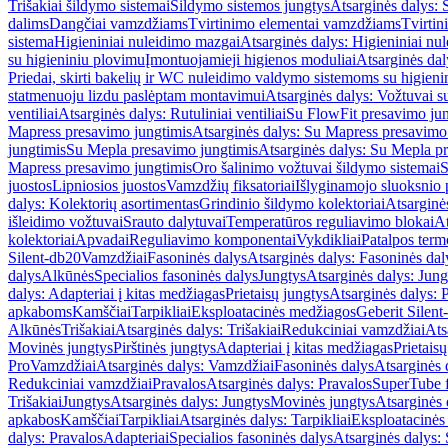
Trišakiai šildymo sistemai
Šildymo sistemos jungtys
Atsarginės dalys: 
dalims
Dangčiai vamzdžiams
Tvirtinimo elementai vamzdžiams
Tvirtin
sistema
Higieniniai nuleidimo mazgai
Atsarginės dalys: Higieniniai nu
su higieniniu plovimu
Įmontuojamieji higienos moduliai
Atsarginės dal
Priedai, skirti bakelių ir WC nuleidimo valdymo sistemoms su higien
statmenuoju lizdu paslėptam montavimui
Atsarginės dalys: Vožtuvai 
ventiliai
Atsarginės dalys: Rutuliniai ventiliai
Su FlowFit presavimo jun
Mapress presavimo jungtimis
Atsarginės dalys: Su Mapress presavimo
jungtimis
Su Mepla presavimo jungtimis
Atsarginės dalys: Su Mepla p
Mapress presavimo jungtimis
Oro šalinimo vožtuvai šildymo sistemai
S
juostos
Lipniosios juostos
Vamzdžių fiksatoriai
Išlyginamojo sluoksnio 
dalys: Kolektorių asortimentas
Grindinio šildymo kolektoriai
Atsarginė
išleidimo vožtuvai
Srauto dalytuvai
Temperatūros reguliavimo blokai
At
kolektoriai
Apvadai
Reguliavimo komponentai
Vykdikliai
Patalpos term
Silent-db20
Vamzdžiai
Fasoninės dalys
Atsarginės dalys: Fasoninės dal
dalys
Alkūnės
Specialios fasoninės dalys
Jungtys
Atsarginės dalys: Jung
dalys: Adapteriai į kitas medžiagas
Prietaisų jungtys
Atsarginės dalys: P
apkaboms
Kamščiai
Tarpikliai
Eksploatacinės medžiagos
Geberit Silent
Alkūnės
Trišakiai
Atsarginės dalys: Trišakiai
Redukciniai vamzdžiai
Ats
Movinės jungtys
Pirštinės jungtys
Adapteriai į kitas medžiagas
Prietais
Pro
Vamzdžiai
Atsarginės dalys: Vamzdžiai
Fasoninės dalys
Atsarginės 
Redukciniai vamzdžiai
Pravalos
Atsarginės dalys: Pravalos
SuperTube f
Trišakiai
Jungtys
Atsarginės dalys: Jungtys
Movinės jungtys
Atsarginės 
apkabos
Kamščiai
Tarpikliai
Atsarginės dalys: Tarpikliai
Eksploatacinės
dalys: Pravalos
Adapteriai
Specialios fasoninės dalys
Atsarginės dalys: 