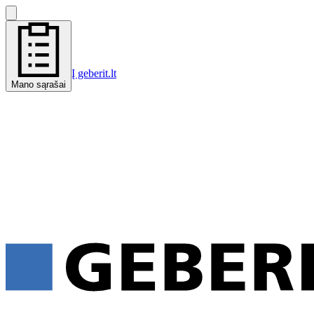
Į geberit.lt
Mano sąrašai