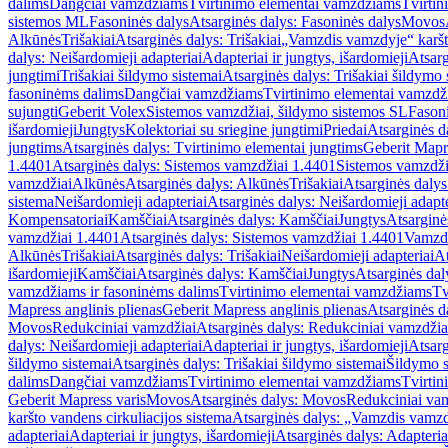
dalims
Dangčiai vamzdžiams
Tvirtinimo elementai vamzdžiams
Tvirtin
sistemos ML
Fasoninės dalys
Atsarginės dalys: Fasoninės dalys
Movos
Alkūnės
Trišakiai
Atsarginės dalys: Trišakiai
„Vamzdis vamzdyje“ karšto
dalys: Neišardomieji adapteriai
Adapteriai ir jungtys, išardomieji
Atsarg
jungtimi
Trišakiai šildymo sistemai
Atsarginės dalys: Trišakiai šildymo 
fasoninėms dalims
Dangčiai vamzdžiams
Tvirtinimo elementai vamzd
sujungti
Geberit Volex
Sistemos vamzdžiai, šildymo sistemos SL
Fasoni
išardomieji
Jungtys
Kolektoriai su sriegine jungtimi
Priedai
Atsarginės d
jungtims
Atsarginės dalys: Tvirtinimo elementai jungtims
Geberit Mapre
1.4401
Atsarginės dalys: Sistemos vamzdžiai 1.4401
Sistemos vamzdži
vamzdžiai
Alkūnės
Atsarginės dalys: Alkūnės
Trišakiai
Atsarginės dalys:
sistema
Neišardomieji adapteriai
Atsarginės dalys: Neišardomieji adapte
Kompensatoriai
Kamščiai
Atsarginės dalys: Kamščiai
Jungtys
Atsarginė
vamzdžiai 1.4401
Atsarginės dalys: Sistemos vamzdžiai 1.4401
Vamzd
Alkūnės
Trišakiai
Atsarginės dalys: Trišakiai
Neišardomieji adapteriai
At
išardomieji
Kamščiai
Atsarginės dalys: Kamščiai
Jungtys
Atsarginės dal
vamzdžiams ir fasoninėms dalims
Tvirtinimo elementai vamzdžiams
Tv
Mapress anglinis plienas
Geberit Mapress anglinis plienas
Atsarginės d
Movos
Redukciniai vamzdžiai
Atsarginės dalys: Redukciniai vamzdžia
dalys: Neišardomieji adapteriai
Adapteriai ir jungtys, išardomieji
Atsarg
šildymo sistemai
Atsarginės dalys: Trišakiai šildymo sistemai
Šildymo s
dalims
Dangčiai vamzdžiams
Tvirtinimo elementai vamzdžiams
Tvirtin
Geberit Mapress varis
Movos
Atsarginės dalys: Movos
Redukciniai va
karšto vandens cirkuliacijos sistema
Atsarginės dalys: „Vamzdis vamzdy
adapteriai
Adapteriai ir jungtys, išardomieji
Atsarginės dalys: Adapteriai