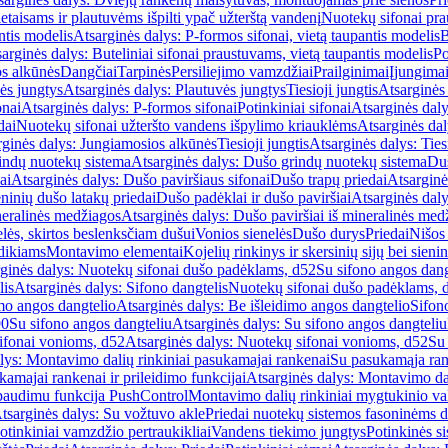
etaisams ir plautuvėms išpilti ypač užterštą vandenį
Nuotekų sifonai pr
ntis modelis
Atsarginės dalys: P-formos sifonai, vietą taupantis modelis
B
arginės dalys: Buteliniai sifonai praustuvams, vietą taupantis modelis
Po
s alkūnės
Dangčiai
Tarpinės
Persiliejimo vamzdžiai
Prailginimai
Įjungima
ės jungtys
Atsarginės dalys: Plautuvės jungtys
Tiesioji jungtis
Atsarginės 
onai
Atsarginės dalys: P-formos sifonai
Potinkiniai sifonai
Atsarginės daly
dai
Nuotekų sifonai užteršto vandens išpylimo kriauklėms
Atsarginės dal
rginės dalys: Jungiamosios alkūnės
Tiesioji jungtis
Atsarginės dalys: Tiesi
indų nuotekų sistema
Atsarginės dalys: Dušo grindų nuotekų sistema
Duš
ai
Atsarginės dalys: Dušo paviršiaus sifonai
Dušo trapų priedai
Atsarginė
eninių dušo latakų priedai
Dušo padėklai ir dušo paviršiai
Atsarginės daly
neralinės medžiagos
Atsarginės dalys: Dušo paviršiai iš mineralinės med
elės, skirtos beslenksčiam dušui
Vonios sienelės
Dušo durys
Priedai
Nišos
dikiams
Montavimo elementai
Kojelių rinkinys ir skersinių sijų bei sieni
ginės dalys: Nuotekų sifonai dušo padėklams, d52
Su sifono angos dang
lis
Atsarginės dalys: Sifono dangtelis
Nuotekų sifonai dušo padėklams, 
mo angos dangtelio
Atsarginės dalys: Be išleidimo angos dangtelio
Sifon
90
Su sifono angos dangteliu
Atsarginės dalys: Su sifono angos dangteliu
ifonai vonioms, d52
Atsarginės dalys: Nuotekų sifonai vonioms, d52
Su
lys: Montavimo dalių rinkiniai pasukamajai rankenai
Su pasukamąja ran
amajai rankenai ir prileidimo funkcijai
Atsarginės dalys: Montavimo dal
paudimu funkcija PushControl
Montavimo dalių rinkiniai mygtukinio v
tsarginės dalys: Su vožtuvo akle
Priedai nuotekų sistemos fasoninėms 
otinkiniai vamzdžio pertraukikliai
Vandens tiekimo jungtys
Potinkinės s