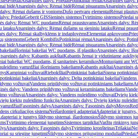
štės
Priedai
Atsarginės dalys: Priedai
Potinkiniai rėmai
Atsarginės dalys: 
ai bidė
Atsarginės dalys: Rėmai bidė
Rėmai pisuarams
Atsarginės dalys
 dalys: Rėmai dušams ir vonioms
Dušo pertvarų elementai
Rėmai plautu
alys: Priedai
Geberit GIS
Sieninės sistemos
Tvirtinimo sistemos
Priedai 
nės dalys: Rėmai WC puodams
Rėmai praustuvams
Atsarginės dalys: R
u lataku
Atsarginės dalys: Rėmai dušams su sieniniu lataku
Rėmai praust
nės dalys: Rėmai skalbyklėms ir indaplovėms
Elementai apkrovoms
Prie
ų sistemoms
Geberit Kombifix
Potinkiniai rėmai
Atsarginės dalys: Potin
ai bidė
Atsarginės dalys: Rėmai bidė
Rėmai pisuarams
Atsarginės dalys
 bakeliai
Išoriniai bakeliai WC puodams, iš plastiko
Atsarginės dalys: Išo
tsarginės dalys: Kabantis aukštai
Kabantis žemai ir vidutiniame aukštyj
iniai bakeliai WC puodams, iš sanitarinės keramikos
Montuojami ant W
nuleidimo vamzdžiai išoriniams bakeliams
Kabantis aukštai
Atsarginės d
gtys
Kampiniai vožtuvai
Riebokšliai
Potinkiniai bakeliai
Sigma potinkiniai
potinkiniai bakeliai
Atsarginės dalys: Delta potinkiniai bakeliai
Vandens 
ildymo vožtuvai
Vandens pripildymo vožtuvai potinkiniams bakeliams
At
inės dalys: Vandens pripildymo vožtuvai keraminiams bakeliams
Vanden
imo vožtuvai
Atsarginės dalys: Vandens nuleidimo vožtuvai
Dviejų kiek
iejų kiekių nuleidimo funkcija
Atsarginės dalys: Dviejų kiekių nuleidi
 vamzdžiai
Fasoninės dalys
Atsarginės dalys: Fasoninės dalys
Movos
Red
ens cirkuliacijos sistema
Neišardomieji adapteriai
Adapteriai ir jungtys,
dapteriai ir jungtys šildymo sistemai, išardomosios
Šildymo sistemos ju
ams
Tvirtinimo elementai jungtims
Sistemos tarpikliai
Varžtų rinkinys jun
lys
Atsarginės dalys: Fasoninės dalys
Tvirtinimo kronšteinas
Trišakiai
Nei
riai su sriegine jungtimi
Šildymo sistemos prijungimo moduliai
Priedai
A