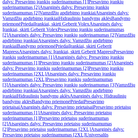
dalys: Presavimo įrankių suderinamumas [1]
Presavimo įrankių
suderinamumas [2]
Atsarginės dalys: Presavimo įrankių
suderinamumas [2]
Vamzdžių apdirbimo įrankiai
Atsarginės dalys:
Vamzdžių apdirbimo įrankiai
Hidraulinių bandymų aklės
Bandymo
priemonė
Priedai
Įrankiai, skirti Geberit Volex
Atsarginės dalys:
Įrankiai, skirti Geberit Volex
Presavimo įrankių suderinamumas
[2]
Atsarginės dalys: Presavimo įrankių suderinamumas [2]
Vamzdžių
apdirbimo įrankiai
Atsarginės dalys: Vamzdžių apdirbimo
įrankiai
Bandymo priemonė
Priedai
Įrankiai, skirti Geberit
Mapress
Atsarginės dalys: Įrankiai, skirti Geberit Mapress
Presavimo
įrankių suderinamumas [1]
Atsarginės dalys: Presavimo įrankių
suderinamumas [1]
Presavimo įrankių suderinamumas [2]
Atsarginės
dalys: Presavimo įrankių suderinamumas [2]
Presavimo įrankių
suderinamumas [2XL]
Atsarginės dalys: Presavimo įrankių
suderinamumas [2XL]
Presavimo įrankių suderinamumas
[3]
Atsarginės dalys: Presavimo įrankių suderinamumas [3]
Vamzdžių
apdirbimo įrankiai
Atsarginės dalys: Vamzdžių apdirbimo
įrankiai
Hidraulinių bandymų aklės
Atsarginės dalys: Hidraulinių
bandymų aklės
Bandymo priemonė
Priedai
Presavimo
prietaisai
Atsarginės dalys: Presavimo prietaisai
Presavimo prietaisų
suderinamumas [1]
Atsarginės dalys: Presavimo prietaisų
suderinamumas [1]
Presavimo prietaisų suderinamumas
[2]
Atsarginės dalys: Presavimo prietaisų suderinamumas
[2]
Presavimo prietaisų suderinamumas [2XL]
Atsarginės dalys:
Presavimo prietaisų suderinamumas [2XL]
Universalūs