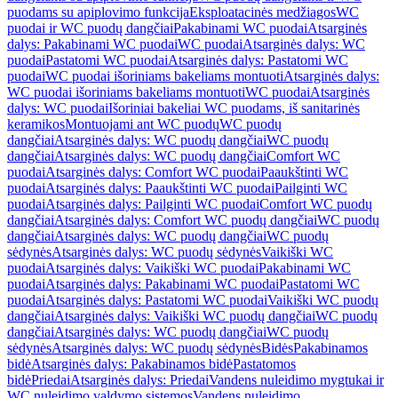
puodams su apiplovimo funkcija
Eksploatacinės medžiagos
WC
puodai ir WC puodų dangčiai
Pakabinami WC puodai
Atsarginės
dalys: Pakabinami WC puodai
WC puodai
Atsarginės dalys: WC
puodai
Pastatomi WC puodai
Atsarginės dalys: Pastatomi WC
puodai
WC puodai išoriniams bakeliams montuoti
Atsarginės dalys:
WC puodai išoriniams bakeliams montuoti
WC puodai
Atsarginės
dalys: WC puodai
Išoriniai bakeliai WC puodams, iš sanitarinės
keramikos
Montuojami ant WC puodų
WC puodų
dangčiai
Atsarginės dalys: WC puodų dangčiai
WC puodų
dangčiai
Atsarginės dalys: WC puodų dangčiai
Comfort WC
puodai
Atsarginės dalys: Comfort WC puodai
Paaukštinti WC
puodai
Atsarginės dalys: Paaukštinti WC puodai
Pailginti WC
puodai
Atsarginės dalys: Pailginti WC puodai
Comfort WC puodų
dangčiai
Atsarginės dalys: Comfort WC puodų dangčiai
WC puodų
dangčiai
Atsarginės dalys: WC puodų dangčiai
WC puodų
sėdynės
Atsarginės dalys: WC puodų sėdynės
Vaikiški WC
puodai
Atsarginės dalys: Vaikiški WC puodai
Pakabinami WC
puodai
Atsarginės dalys: Pakabinami WC puodai
Pastatomi WC
puodai
Atsarginės dalys: Pastatomi WC puodai
Vaikiški WC puodų
dangčiai
Atsarginės dalys: Vaikiški WC puodų dangčiai
WC puodų
dangčiai
Atsarginės dalys: WC puodų dangčiai
WC puodų
sėdynės
Atsarginės dalys: WC puodų sėdynės
Bidės
Pakabinamos
bidė
Atsarginės dalys: Pakabinamos bidė
Pastatomos
bidė
Priedai
Atsarginės dalys: Priedai
Vandens nuleidimo mygtukai ir
WC nuleidimo valdymo sistemos
Vandens nuleidimo