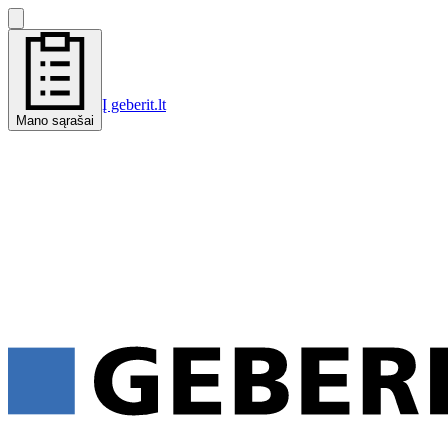
Į geberit.lt
Mano sąrašai