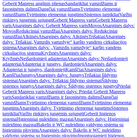
Geberit Mapress anglinis plienas
Sandarikliai vamzdžiams ir
fasoninėms dalims
Dangčiai vamzdžiams
Tvirtinimo elementai
vamzdžiams
Tvirtinimo elementai jungtims
Sistemos tarpikliai
Varžtų
rinkinys jungėmis sujungti
Geberit Mapress varis
Geberit Mapress
varis
Atsarginės dalys: Geberit Mapress varis
Movos
Atsarginės dalys:
Movos
Redukciniai vamzdžiai
Atsarginės dalys: Redukciniai
vamzdžiai
Alkūnės
Atsarginės dalys: Alkūnės
Trišakiai
Atsarginės
dalys: Trišakiai
„Vamzdis vamzdyje“ karšto vandens cirkuliacijos
sistema
Atsarginės dalys: „Vamzdis vamzdyje“ karšto vandens
cirkuliacijos sistema
Kryžmės
Atsarginės dalys:
Kryžmės
Neišardomieji adapteriai
Atsarginės dalys: Neišardomieji
adapteriai
Adapteriai ir jungtys, išardomieji
Atsarginės dalys:
Adapteriai ir jungtys, išardomieji
Kamščiai
Atsarginės dalys:
Kamščiai
Jungtys
Atsarginės dalys: Jungtys
Trišakiai šildymo
sistemai
Atsarginės dalys: Trišakiai šildymo sistemai
Šildymo
sistemos jungtys
Atsarginės dalys: Šildymo sistemos jungtys
Priedai
Geberit Mapress varis
Atsarginės dalys: Priedai Geberit Mapress
varis
Sandarikliai vamzdžiams ir fasoninėms dalims
Dangčiai
vamzdžiams
Tvirtinimo elementai vamzdžiams
Tvirtinimo elementai
jungtims
Atsarginės dalys: Tvirtinimo elementai jungtims
Sistemos
tarpikliai
Varžtų rinkinys jungėmis sujungti
Geberit higienos
sistema
Higieniniai nuleidimo mazgai
Atsarginės dalys: Higieniniai
nuleidimo mazgai
Bakelis ir WC nuleidimo valdymo sistema su
higieniniu plovimu
Atsarginės dalys: Bakelis ir WC nuleidimo
valdymo sistema su higieniniu plovimu
Įmontuojamieji higienos