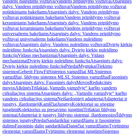
vandens nuleidimo vožtuvai
Vandens pripildymo vožtuvai
Atsarginės
dalys: Vandens pripildymo vožtuvai
Vandens pripildymo vožtuvai
potinkiniams bakeliams
Atsarginės dalys: Vandens pripildymo
vožtuvai potinkiniams bakeliams
Vandens pripildymo vožtuvai
keraminiams bakeliams
Atsarginės dalys: Vandens pripildymo
vožtuvai keraminiams bakeliams
Vandens pripildymo vožtuvai
universaliems bakeliams
Atsarginės dalys: Vandens pripildymo
vožtuvai universaliems bakeliams
Vandens nuleidimo
vožtuvai
Atsarginės dalys: Vandens nuleidimo vožtuvai
Dviejų kiekių
nuleidimo funkcija
Atsarginės dalys: Dviejų kiekių nuleidimo
funkcija
Vidaus mechanizmai
Atsarginės dalys: Vidaus
mechanizmai
Dviejų kiekių nuleidimo funkcija
Atsarginės dalys:
Dviejų kiekių nuleidimo funkcija
Priedai
Mygtukai
Tiekimo
sistemos
Geberit FlowFit
Sistemos vamzdžiai ML
Sistemos
vamzdžiai, šildymo sistemos ML
SL Sistemos vamzdžiai
Fasoninės
dalys
Atsarginės dalys: Fasoninės dalys
Movos
Redukcinės
movos
Alkūnės
Trišakiai
„Vamzdis vamzdyje“ karšto vandens
cirkuliacijos sistema
Atsarginės dalys: „Vamzdis vamzdyje“ karšto
vandens cirkuliacijos sistema
Neišardomieji adapteriai
Adapteriai ir
jungtys, išardomieji
Kamščiai
Jungtys
Kolektoriai su sriegine
jungtimi
Kolektorius su presavimo jungtimi
Trišakiai šildymo
sistemai
Adapteriai ir jungtys šildymo sistemai, išardomosios
Šildymo
sistemos jungtys
Priedai
Sandarikliai vamzdžiams ir fasoninėms
dalims
Fasoninių dalių sandarikliai
Dangčiai vamzdžiams
Tvirtinimo
elementai vamzdžiams
Tvirtinimo elementai jungtims
Sistemos