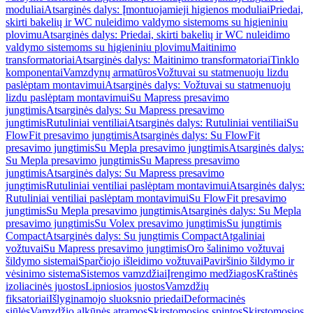
moduliai
Atsarginės dalys: Įmontuojamieji higienos moduliai
Priedai,
skirti bakelių ir WC nuleidimo valdymo sistemoms su higieniniu
plovimu
Atsarginės dalys: Priedai, skirti bakelių ir WC nuleidimo
valdymo sistemoms su higieniniu plovimu
Maitinimo
transformatoriai
Atsarginės dalys: Maitinimo transformatoriai
Tinklo
komponentai
Vamzdynų armatūros
Vožtuvai su statmenuoju lizdu
paslėptam montavimui
Atsarginės dalys: Vožtuvai su statmenuoju
lizdu paslėptam montavimui
Su Mapress presavimo
jungtimis
Atsarginės dalys: Su Mapress presavimo
jungtimis
Rutuliniai ventiliai
Atsarginės dalys: Rutuliniai ventiliai
Su
FlowFit presavimo jungtimis
Atsarginės dalys: Su FlowFit
presavimo jungtimis
Su Mepla presavimo jungtimis
Atsarginės dalys:
Su Mepla presavimo jungtimis
Su Mapress presavimo
jungtimis
Atsarginės dalys: Su Mapress presavimo
jungtimis
Rutuliniai ventiliai paslėptam montavimui
Atsarginės dalys:
Rutuliniai ventiliai paslėptam montavimui
Su FlowFit presavimo
jungtimis
Su Mepla presavimo jungtimis
Atsarginės dalys: Su Mepla
presavimo jungtimis
Su Volex presavimo jungtimis
Su jungtimis
Compact
Atsarginės dalys: Su jungtimis Compact
Atgaliniai
vožtuvai
Su Mapress presavimo jungtimis
Oro šalinimo vožtuvai
šildymo sistemai
Sparčiojo išleidimo vožtuvai
Paviršinio šildymo ir
vėsinimo sistema
Sistemos vamzdžiai
Įrengimo medžiagos
Kraštinės
izoliacinės juostos
Lipniosios juostos
Vamzdžių
fiksatoriai
Išlyginamojo sluoksnio priedai
Deformacinės
siūlės
Vamzdžio alkūnės atramos
Skirstomosios spintos
Skirstomosios