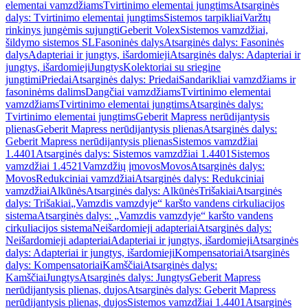
elementai vamzdžiams
Tvirtinimo elementai jungtims
Atsarginės
dalys: Tvirtinimo elementai jungtims
Sistemos tarpikliai
Varžtų
rinkinys jungėmis sujungti
Geberit Volex
Sistemos vamzdžiai,
šildymo sistemos SL
Fasoninės dalys
Atsarginės dalys: Fasoninės
dalys
Adapteriai ir jungtys, išardomieji
Atsarginės dalys: Adapteriai ir
jungtys, išardomieji
Jungtys
Kolektoriai su sriegine
jungtimi
Priedai
Atsarginės dalys: Priedai
Sandarikliai vamzdžiams ir
fasoninėms dalims
Dangčiai vamzdžiams
Tvirtinimo elementai
vamzdžiams
Tvirtinimo elementai jungtims
Atsarginės dalys:
Tvirtinimo elementai jungtims
Geberit Mapress nerūdijantysis
plienas
Geberit Mapress nerūdijantysis plienas
Atsarginės dalys:
Geberit Mapress nerūdijantysis plienas
Sistemos vamzdžiai
1.4401
Atsarginės dalys: Sistemos vamzdžiai 1.4401
Sistemos
vamzdžiai 1.4521
Vamzdžių įmovos
Movos
Atsarginės dalys:
Movos
Redukciniai vamzdžiai
Atsarginės dalys: Redukciniai
vamzdžiai
Alkūnės
Atsarginės dalys: Alkūnės
Trišakiai
Atsarginės
dalys: Trišakiai
„Vamzdis vamzdyje“ karšto vandens cirkuliacijos
sistema
Atsarginės dalys: „Vamzdis vamzdyje“ karšto vandens
cirkuliacijos sistema
Neišardomieji adapteriai
Atsarginės dalys:
Neišardomieji adapteriai
Adapteriai ir jungtys, išardomieji
Atsarginės
dalys: Adapteriai ir jungtys, išardomieji
Kompensatoriai
Atsarginės
dalys: Kompensatoriai
Kamščiai
Atsarginės dalys:
Kamščiai
Jungtys
Atsarginės dalys: Jungtys
Geberit Mapress
nerūdijantysis plienas, dujos
Atsarginės dalys: Geberit Mapress
nerūdijantysis plienas, dujos
Sistemos vamzdžiai 1.4401
Atsarginės