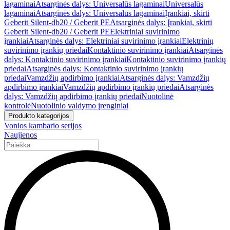
lagaminai
Atsarginės dalys: Universalūs lagaminai
Universalūs
lagaminai
Atsarginės dalys: Universalūs lagaminai
Įrankiai, skirti
Geberit Silent-db20 / Geberit PE
Atsarginės dalys: Įrankiai, skirti
Geberit Silent-db20 / Geberit PE
Elektriniai suvirinimo
įrankiai
Atsarginės dalys: Elektriniai suvirinimo įrankiai
Elektrinių
suvirinimo įrankių priedai
Kontaktinio suvirinimo įrankiai
Atsarginės
dalys: Kontaktinio suvirinimo įrankiai
Kontaktinio suvirinimo įrankių
priedai
Atsarginės dalys: Kontaktinio suvirinimo įrankių
priedai
Vamzdžių apdirbimo įrankiai
Atsarginės dalys: Vamzdžių
apdirbimo įrankiai
Vamzdžių apdirbimo įrankių priedai
Atsarginės
dalys: Vamzdžių apdirbimo įrankių priedai
Nuotolinė
kontrolė
Nuotolinio valdymo įrenginiai
Produkto kategorijos
Vonios kambario serijos
Naujienos