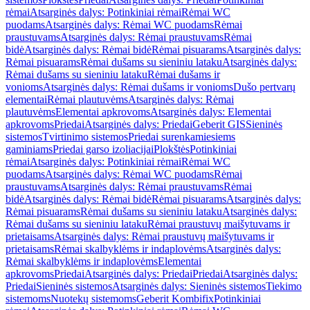
rėmai
Atsarginės dalys: Potinkiniai rėmai
Rėmai WC
puodams
Atsarginės dalys: Rėmai WC puodams
Rėmai
praustuvams
Atsarginės dalys: Rėmai praustuvams
Rėmai
bidė
Atsarginės dalys: Rėmai bidė
Rėmai pisuarams
Atsarginės dalys:
Rėmai pisuarams
Rėmai dušams su sieniniu lataku
Atsarginės dalys:
Rėmai dušams su sieniniu lataku
Rėmai dušams ir
vonioms
Atsarginės dalys: Rėmai dušams ir vonioms
Dušo pertvarų
elementai
Rėmai plautuvėms
Atsarginės dalys: Rėmai
plautuvėms
Elementai apkrovoms
Atsarginės dalys: Elementai
apkrovoms
Priedai
Atsarginės dalys: Priedai
Geberit GIS
Sieninės
sistemos
Tvirtinimo sistemos
Priedai surenkamiesiems
gaminiams
Priedai garso izoliacijai
Plokštės
Potinkiniai
rėmai
Atsarginės dalys: Potinkiniai rėmai
Rėmai WC
puodams
Atsarginės dalys: Rėmai WC puodams
Rėmai
praustuvams
Atsarginės dalys: Rėmai praustuvams
Rėmai
bidė
Atsarginės dalys: Rėmai bidė
Rėmai pisuarams
Atsarginės dalys:
Rėmai pisuarams
Rėmai dušams su sieniniu lataku
Atsarginės dalys:
Rėmai dušams su sieniniu lataku
Rėmai praustuvų maišytuvams ir
prietaisams
Atsarginės dalys: Rėmai praustuvų maišytuvams ir
prietaisams
Rėmai skalbyklėms ir indaplovėms
Atsarginės dalys:
Rėmai skalbyklėms ir indaplovėms
Elementai
apkrovoms
Priedai
Atsarginės dalys: Priedai
Priedai
Atsarginės dalys:
Priedai
Sieninės sistemos
Atsarginės dalys: Sieninės sistemos
Tiekimo
sistemoms
Nuotekų sistemoms
Geberit Kombifix
Potinkiniai