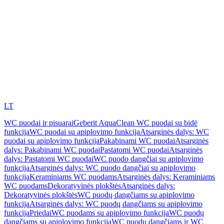
LT
WC puodai ir pisuarai
Geberit AquaClean WC puodai su bidė
funkcija
WC puodai su apiplovimo funkcija
Atsarginės dalys: WC
puodai su apiplovimo funkcija
Pakabinami WC puodai
Atsarginės
dalys: Pakabinami WC puodai
Pastatomi WC puodai
Atsarginės
dalys: Pastatomi WC puodai
WC puodo dangčiai su apiplovimo
funkcija
Atsarginės dalys: WC puodo dangčiai su apiplovimo
funkcija
Keraminiams WC puodams
Atsarginės dalys: Keraminiams
WC puodams
Dekoratyvinės plokštės
Atsarginės dalys:
Dekoratyvinės plokštės
WC puodų dangčiams su apiplovimo
funkcija
Atsarginės dalys: WC puodų dangčiams su apiplovimo
funkcija
Priedai
WC puodams su apiplovimo funkcija
WC puodų
dangčiams su apiplovimo funkcija
WC puodų dangčiams ir WC