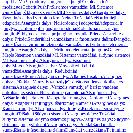
tarpikliai
Varžtų rinkinys jungėmis sujungti
Eksploatacinės
medžiagos
Geberit PushFit
Sistemos vamzdžiai ML
Sistemos
vamzdžiai, šildymo sistemos ML
Fasoninės dalys
Atsarginės dalys:
Fasoninės dalys
Tvirtinimo kronšteinas
Trišakiai
Neišardomieji
adapteriai
Atsarginės dalys: Neišardomieji adapteriai
Adapteriai ir
jungtys, išardomieji
Prijungimo moduliai
Kolektoriai su sriegine
jungtimi
Šildymo sistemos prijungimo moduliai
Priedai
Atsarginės
dalys: Priedai
Sandarikliai vamzdžiams ir fasoninėms dalims
Dangčiai
vamzdžiams
Tvirtinimo elementai vamzdžiams
Tvirtinimo elementai
jungtims
Atsarginės dalys: Tvirtinimo elementai jungtims
Geberit
Mepla
Sistemos vamzdžiai ML
Sistemos vamzdžiai, šildymo sistemos
ML
Fasoninės dalys
Atsarginės dalys: Fasoninės
dalys
Movos
Atsarginės dalys: Movos
Redukciniai
vamzdžiai
Atsarginės dalys: Redukciniai
vamzdžiai
Alkūnės
Atsarginės dalys: Alkūnės
Trišakiai
Atsarginės
dalys: Trišakiai
„Vamzdis vamzdyje“ karšto vandens cirkuliacijos
sistema
Atsarginės dalys: „Vamzdis vamzdyje“ karšto vandens
cirkuliacijos sistema
Neišardomieji adapteriai
Atsarginės dalys:
Neišardomieji adapteriai
Adapteriai ir jungtys, išardomieji
Atsarginės
dalys: Adapteriai ir jungtys, išardomieji
Kamščiai
Atsarginės dalys:
Kamščiai
Jungtys
Atsarginės dalys: Jungtys
Kolektoriai su sriegine
jungtimi
Trišakiai šildymo sistemai
Atsarginės dalys: Trišakiai
šildymo sistemai
Šildymo sistemos jungtys
Atsarginės dalys: Šildymo
sistemos jungtys
Priedai
Atsarginės dalys: Priedai
Sandarikliai
vamzdžiams ir fasoninėms dalims
Dangčiai vamzdžiams
Tvirtinimo