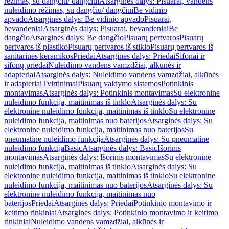
rėžimas, su dangčiu/ dangčiui
Atsarginės dalys: Pisuarai, vandens
nuleidimo rėžimas, su dangčiu/ dangčiui
Be vidinio
apvado
Atsarginės dalys: Be vidinio apvado
Pisuarai,
bevandeniai
Atsarginės dalys: Pisuarai, bevandeniai
Be
dangčio
Atsarginės dalys: Be dangčio
Pisuarų pertvaros
Pisuarų
pertvaros iš plastiko
Pisuarų pertvaros iš stiklo
Pisuarų pertvaros iš
sanitarinės keramikos
Priedai
Atsarginės dalys: Priedai
Sifonai ir
sifonų priedai
Nuleidimo vandens vamzdžiai, alkūnės ir
adapteriai
Atsarginės dalys: Nuleidimo vandens vamzdžiai, alkūnės
ir adapteriai
Tvirtinimai
Pisuarų valdymo sistemos
Potinkinis
montavimas
Atsarginės dalys: Potinkinis montavimas
Su elektronine
nuleidimo funkcija, maitinimas iš tinklo
Atsarginės dalys: Su
elektronine nuleidimo funkcija, maitinimas iš tinklo
Su elektronine
nuleidimo funkcija, maitinimas nuo baterijos
Atsarginės dalys: Su
elektronine nuleidimo funkcija, maitinimas nuo baterijos
Su
pneumatine nuleidimo funkcija
Atsarginės dalys: Su pneumatine
nuleidimo funkcija
Basic
Atsarginės dalys: Basic
Išorinis
montavimas
Atsarginės dalys: Išorinis montavimas
Su elektronine
nuleidimo funkcija, maitinimas iš tinklo
Atsarginės dalys: Su
elektronine nuleidimo funkcija, maitinimas iš tinklo
Su elektronine
nuleidimo funkcija, maitinimas nuo baterijos
Atsarginės dalys: Su
elektronine nuleidimo funkcija, maitinimas nuo
baterijos
Priedai
Atsarginės dalys: Priedai
Potinkinio montavimo ir
keitimo rinkiniai
Atsarginės dalys: Potinkinio montavimo ir keitimo
rinkiniai
Nuleidimo vandens vamzdžiai, alkūnės ir