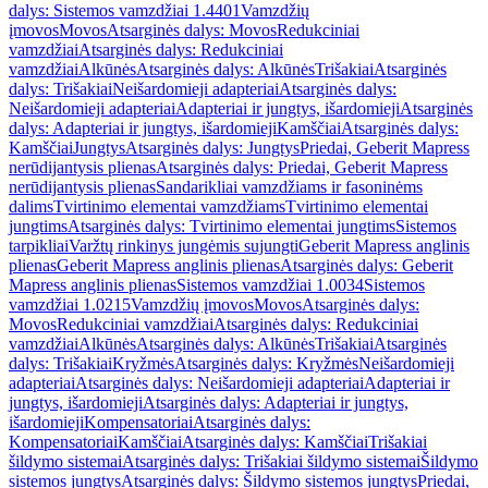
dalys: Sistemos vamzdžiai 1.4401
Vamzdžių
įmovos
Movos
Atsarginės dalys: Movos
Redukciniai
vamzdžiai
Atsarginės dalys: Redukciniai
vamzdžiai
Alkūnės
Atsarginės dalys: Alkūnės
Trišakiai
Atsarginės
dalys: Trišakiai
Neišardomieji adapteriai
Atsarginės dalys:
Neišardomieji adapteriai
Adapteriai ir jungtys, išardomieji
Atsarginės
dalys: Adapteriai ir jungtys, išardomieji
Kamščiai
Atsarginės dalys:
Kamščiai
Jungtys
Atsarginės dalys: Jungtys
Priedai, Geberit Mapress
nerūdijantysis plienas
Atsarginės dalys: Priedai, Geberit Mapress
nerūdijantysis plienas
Sandarikliai vamzdžiams ir fasoninėms
dalims
Tvirtinimo elementai vamzdžiams
Tvirtinimo elementai
jungtims
Atsarginės dalys: Tvirtinimo elementai jungtims
Sistemos
tarpikliai
Varžtų rinkinys jungėmis sujungti
Geberit Mapress anglinis
plienas
Geberit Mapress anglinis plienas
Atsarginės dalys: Geberit
Mapress anglinis plienas
Sistemos vamzdžiai 1.0034
Sistemos
vamzdžiai 1.0215
Vamzdžių įmovos
Movos
Atsarginės dalys:
Movos
Redukciniai vamzdžiai
Atsarginės dalys: Redukciniai
vamzdžiai
Alkūnės
Atsarginės dalys: Alkūnės
Trišakiai
Atsarginės
dalys: Trišakiai
Kryžmės
Atsarginės dalys: Kryžmės
Neišardomieji
adapteriai
Atsarginės dalys: Neišardomieji adapteriai
Adapteriai ir
jungtys, išardomieji
Atsarginės dalys: Adapteriai ir jungtys,
išardomieji
Kompensatoriai
Atsarginės dalys:
Kompensatoriai
Kamščiai
Atsarginės dalys: Kamščiai
Trišakiai
šildymo sistemai
Atsarginės dalys: Trišakiai šildymo sistemai
Šildymo
sistemos jungtys
Atsarginės dalys: Šildymo sistemos jungtys
Priedai,