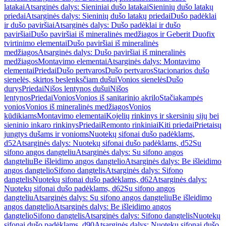
latakai
Atsarginės dalys: Sieniniai dušo latakai
Sieninių dušo latakų
priedai
Atsarginės dalys: Sieninių dušo latakų priedai
Dušo padėklai
ir dušo paviršiai
Atsarginės dalys: Dušo padėklai ir dušo
paviršiai
Dušo paviršiai iš mineralinės medžiagos ir Geberit Duofix
tvirtinimo elementai
Dušo paviršiai iš mineralinės
medžiagos
Atsarginės dalys: Dušo paviršiai iš mineralinės
medžiagos
Montavimo elementai
Atsarginės dalys: Montavimo
elementai
Priedai
Dušo pertvaros
Dušo pertvaros
Stacionarios dušo
sienelės, skirtos beslenksčiam dušui
Vonios sienelės
Dušo
durys
Priedai
Nišos lentynos dušui
Nišos
lentynos
Priedai
Vonios
Vonios iš sanitarinio akrilo
Stačiakampės
vonios
Vonios iš mineralinės medžiagos
Vonios
kūdikiams
Montavimo elementai
Kojelių rinkinys ir skersinių sijų bei
sieninio inkaro rinkinys
Priedai
Remonto rinkiniai
Kiti priedai
Prietaisų
jungtys dušams ir vonioms
Nuotekų sifonai dušo padėklams,
d52
Atsarginės dalys: Nuotekų sifonai dušo padėklams, d52
Su
sifono angos dangteliu
Atsarginės dalys: Su sifono angos
dangteliu
Be išleidimo angos dangtelio
Atsarginės dalys: Be išleidimo
angos dangtelio
Sifono dangtelis
Atsarginės dalys: Sifono
dangtelis
Nuotekų sifonai dušo padėklams, d62
Atsarginės dalys:
Nuotekų sifonai dušo padėklams, d62
Su sifono angos
dangteliu
Atsarginės dalys: Su sifono angos dangteliu
Be išleidimo
angos dangtelio
Atsarginės dalys: Be išleidimo angos
dangtelio
Sifono dangtelis
Atsarginės dalys: Sifono dangtelis
Nuotekų
sifonai dušo padėklams, d90
Atsarginės dalys: Nuotekų sifonai dušo