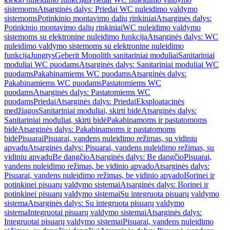
sistemoms
Atsarginės dalys: Priedai WC nuleidimo valdymo
sistemoms
Potinkinio montavimo dalių rinkiniai
Atsarginės dalys:
Potinkinio montavimo dalių rinkiniai
WC nuleidimo valdymo
sistemoms su elektronine nuleidimo funkcija
Atsarginės dalys: WC
nuleidimo valdymo sistemoms su elektronine nuleidimo
funkcija
Jungtys
Geberit Monolith sanitariniai moduliai
Sanitariniai
moduliai WC puodams
Atsarginės dalys: Sanitariniai moduliai WC
puodams
Pakabinamiems WC puodams
Atsarginės dalys:
Pakabinamiems WC puodams
Pastatomiems WC
puodams
Atsarginės dalys: Pastatomiems WC
puodams
Priedai
Atsarginės dalys: Priedai
Eksploatacinės
medžiagos
Sanitariniai moduliai, skirti bidė
Atsarginės dalys:
Sanitariniai moduliai, skirti bidė
Pakabinamoms ir pastatomoms
bidė
Atsarginės dalys: Pakabinamoms ir pastatomoms
bidė
Pisuarai
Pisuarai, vandens nuleidimo režimas, su vidiniu
apvadu
Atsarginės dalys: Pisuarai, vandens nuleidimo režimas, su
vidiniu apvadu
Be dangčio
Atsarginės dalys: Be dangčio
Pisuarai,
vandens nuleidimo režimas, be vidinio apvado
Atsarginės dalys:
Pisuarai, vandens nuleidimo režimas, be vidinio apvado
Išorinei ir
potinkinei pisuarų valdymo sistemai
Atsarginės dalys: Išorinei ir
potinkinei pisuarų valdymo sistemai
Su integruota pisuarų valdymo
sistema
Atsarginės dalys: Su integruota pisuarų valdymo
sistema
Integruotai pisuarų valdymo sistemai
Atsarginės dalys:
Integruotai pisuarų valdymo sistemai
Pisuarai, vandens nuleidimo