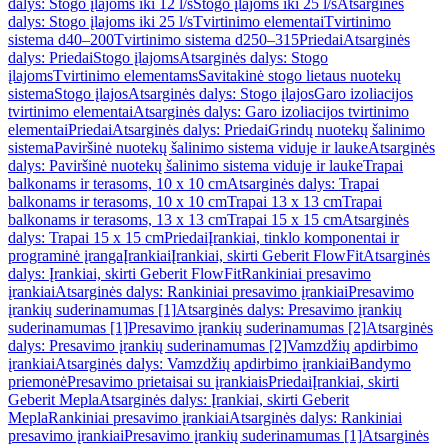
dalys: Stogo įlajoms iki 12 l/s
Stogo įlajoms iki 25 l/s
Atsarginės
dalys: Stogo įlajoms iki 25 l/s
Tvirtinimo elementai
Tvirtinimo
sistema d40–200
Tvirtinimo sistema d250–315
Priedai
Atsarginės
dalys: Priedai
Stogo įlajoms
Atsarginės dalys: Stogo
įlajoms
Tvirtinimo elementams
Savitakinė stogo lietaus nuotekų
sistema
Stogo įlajos
Atsarginės dalys: Stogo įlajos
Garo izoliacijos
tvirtinimo elementai
Atsarginės dalys: Garo izoliacijos tvirtinimo
elementai
Priedai
Atsarginės dalys: Priedai
Grindų nuotekų šalinimo
sistema
Paviršinė nuotekų šalinimo sistema viduje ir lauke
Atsarginės
dalys: Paviršinė nuotekų šalinimo sistema viduje ir lauke
Trapai
balkonams ir terasoms, 10 x 10 cm
Atsarginės dalys: Trapai
balkonams ir terasoms, 10 x 10 cm
Trapai 13 x 13 cm
Trapai
balkonams ir terasoms, 13 x 13 cm
Trapai 15 x 15 cm
Atsarginės
dalys: Trapai 15 x 15 cm
Priedai
Įrankiai, tinklo komponentai ir
programinė įranga
Įrankiai
Įrankiai, skirti Geberit FlowFit
Atsarginės
dalys: Įrankiai, skirti Geberit FlowFit
Rankiniai presavimo
įrankiai
Atsarginės dalys: Rankiniai presavimo įrankiai
Presavimo
įrankių suderinamumas [1]
Atsarginės dalys: Presavimo įrankių
suderinamumas [1]
Presavimo įrankių suderinamumas [2]
Atsarginės
dalys: Presavimo įrankių suderinamumas [2]
Vamzdžių apdirbimo
įrankiai
Atsarginės dalys: Vamzdžių apdirbimo įrankiai
Bandymo
priemonė
Presavimo prietaisai su įrankiais
Priedai
Įrankiai, skirti
Geberit Mepla
Atsarginės dalys: Įrankiai, skirti Geberit
Mepla
Rankiniai presavimo įrankiai
Atsarginės dalys: Rankiniai
presavimo įrankiai
Presavimo įrankių suderinamumas [1]
Atsarginės