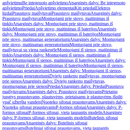
apšvietimu
Be integruoto apšvietimo
Atsarginės dalys: Be integruoto
apšvietimo
Priedai
Apšvietimo elementai
Kiti priedai
Elektros
lizdai
Praustuvų maišytuvai
Praustuvų maišytuvai
Atsarginės dalys:
Praustuvų maišytuvai
Montuojami prie stovo, maitinimas iš
tinklo
Atsarginės dalys: Montuojami prie stovo, maitinimas iš
tinklo
Montuojami prie stovo, maitinimas iš baterijos
Atsarginės
dalys: Montuojami prie stovo, maitinimas iš baterijos
Montuojami
prie stovo, maitinamas generatoriumi
Atsarginės dalys: Montuojami
prie stovo, maitinamas generatoriumi
Montuojami prie stovo,
maišytuvai su viena rankenėle
Montuojami iš sienos, maitinimas iš
tinklo
Atsarginės dalys: Montuojami iš sienos, maitinimas iš
tinklo
Montuojami iš sienos, maitinimas iš baterijos
Atsarginės dalys:
Montuojami iš sienos, maitinimas iš baterijos
Montuojami iš sienos,
maitinamas generatoriumi
Atsarginės dalys: Montuojami iš sienos,
maitinamas generatoriumi
Dviejų rankenų maišytuvas, montuojamas
prie sienos
Atsarginės dalys: Dviejų rankenų maišytuvas,
montuojamas prie sienos
Priedai
Atsarginės dalys: Priedai
Praustuvų
maišytuvams
Atsarginės dalys: Praustuvų maišytuvams
Prietaisų
jungtys praustuvams, plautuvėms, prietaisams ir plautuvėms išpilti
ypač užterštą vandenį
Nuotekų sifonai praustuvams
Atsarginės dalys:
Nuotekų sifonai praustuvams
P-formos sifonai
Atsarginės dalys: P-
formos sifonai
P-formos sifonai, vietą taupantis modelis
Atsarginės
dalys: P-formos sifonai, vietą taupantis modelis
Butelinis sifonai
praustuvams
Atsarginės dalys: Butelinis sifonai
praustuvams
Buteliniai sifonai praustuvams, vietą taupantis