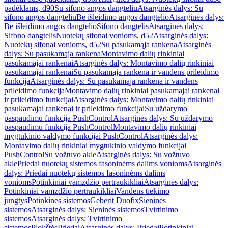
padėklams, d90
Su sifono angos dangteliu
Atsarginės dalys: Su
sifono angos dangteliu
Be išleidimo angos dangtelio
Atsarginės dalys:
Be išleidimo angos dangtelio
Sifono dangtelis
Atsarginės dalys:
Sifono dangtelis
Nuotekų sifonai vonioms, d52
Atsarginės dalys:
Nuotekų sifonai vonioms, d52
Su pasukamąja rankena
Atsarginės
dalys: Su pasukamąja rankena
Montavimo dalių rinkiniai
pasukamajai rankenai
Atsarginės dalys: Montavimo dalių rinkiniai
pasukamajai rankenai
Su pasukamąja rankena ir vandens prileidimo
funkcija
Atsarginės dalys: Su pasukamąja rankena ir vandens
prileidimo funkcija
Montavimo dalių rinkiniai pasukamajai rankenai
ir prileidimo funkcijai
Atsarginės dalys: Montavimo dalių rinkiniai
pasukamajai rankenai ir prileidimo funkcijai
Su uždarymo
paspaudimu funkcija PushControl
Atsarginės dalys: Su uždarymo
paspaudimu funkcija PushControl
Montavimo dalių rinkiniai
mygtukinio valdymo funkcijai PushControl
Atsarginės dalys:
Montavimo dalių rinkiniai mygtukinio valdymo funkcijai
PushControl
Su vožtuvo akle
Atsarginės dalys: Su vožtuvo
akle
Priedai nuotekų sistemos fasoninėms dalims vonioms
Atsarginės
dalys: Priedai nuotekų sistemos fasoninėms dalims
vonioms
Potinkiniai vamzdžio pertraukikliai
Atsarginės dalys:
Potinkiniai vamzdžio pertraukikliai
Vandens tiekimo
jungtys
Potinkinės sistemos
Geberit Duofix
Sieninės
sistemos
Atsarginės dalys: Sieninės sistemos
Tvirtinimo
sistemos
Atsarginės dalys: Tvirtinimo
sistemos
Plokštės
Priedai
Atsarginės dalys: Priedai
Potinkiniai