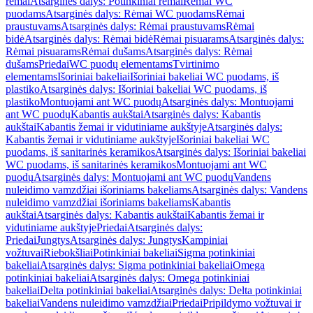
rėmai
Atsarginės dalys: Potinkiniai rėmai
Rėmai WC
puodams
Atsarginės dalys: Rėmai WC puodams
Rėmai
praustuvams
Atsarginės dalys: Rėmai praustuvams
Rėmai
bidė
Atsarginės dalys: Rėmai bidė
Rėmai pisuarams
Atsarginės dalys:
Rėmai pisuarams
Rėmai dušams
Atsarginės dalys: Rėmai
dušams
Priedai
WC puodų elementams
Tvirtinimo
elementams
Išoriniai bakeliai
Išoriniai bakeliai WC puodams, iš
plastiko
Atsarginės dalys: Išoriniai bakeliai WC puodams, iš
plastiko
Montuojami ant WC puodų
Atsarginės dalys: Montuojami
ant WC puodų
Kabantis aukštai
Atsarginės dalys: Kabantis
aukštai
Kabantis žemai ir vidutiniame aukštyje
Atsarginės dalys:
Kabantis žemai ir vidutiniame aukštyje
Išoriniai bakeliai WC
puodams, iš sanitarinės keramikos
Atsarginės dalys: Išoriniai bakeliai
WC puodams, iš sanitarinės keramikos
Montuojami ant WC
puodų
Atsarginės dalys: Montuojami ant WC puodų
Vandens
nuleidimo vamzdžiai išoriniams bakeliams
Atsarginės dalys: Vandens
nuleidimo vamzdžiai išoriniams bakeliams
Kabantis
aukštai
Atsarginės dalys: Kabantis aukštai
Kabantis žemai ir
vidutiniame aukštyje
Priedai
Atsarginės dalys:
Priedai
Jungtys
Atsarginės dalys: Jungtys
Kampiniai
vožtuvai
Riebokšliai
Potinkiniai bakeliai
Sigma potinkiniai
bakeliai
Atsarginės dalys: Sigma potinkiniai bakeliai
Omega
potinkiniai bakeliai
Atsarginės dalys: Omega potinkiniai
bakeliai
Delta potinkiniai bakeliai
Atsarginės dalys: Delta potinkiniai
bakeliai
Vandens nuleidimo vamzdžiai
Priedai
Pripildymo vožtuvai ir