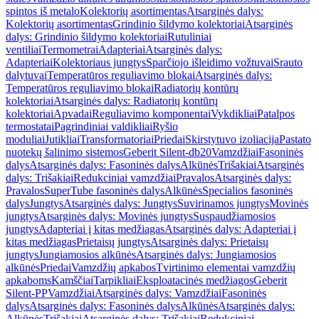
spintos iš metalo
Kolektorių asortimentas
Atsarginės dalys:
Kolektorių asortimentas
Grindinio šildymo kolektoriai
Atsarginės
dalys: Grindinio šildymo kolektoriai
Rutuliniai
ventiliai
Termometrai
Adapteriai
Atsarginės dalys:
Adapteriai
Kolektoriaus jungtys
Sparčiojo išleidimo vožtuvai
Srauto
dalytuvai
Temperatūros reguliavimo blokai
Atsarginės dalys:
Temperatūros reguliavimo blokai
Radiatorių kontūrų
kolektoriai
Atsarginės dalys: Radiatorių kontūrų
kolektoriai
Apvadai
Reguliavimo komponentai
Vykdikliai
Patalpos
termostatai
Pagrindiniai valdikliai
Ryšio
moduliai
Jutikliai
Transformatoriai
Priedai
Skirstytuvo izoliacija
Pastato
nuotekų šalinimo sistemos
Geberit Silent-db20
Vamzdžiai
Fasoninės
dalys
Atsarginės dalys: Fasoninės dalys
Alkūnės
Trišakiai
Atsarginės
dalys: Trišakiai
Redukciniai vamzdžiai
Pravalos
Atsarginės dalys:
Pravalos
SuperTube fasoninės dalys
Alkūnės
Specialios fasoninės
dalys
Jungtys
Atsarginės dalys: Jungtys
Suvirinamos jungtys
Movinės
jungtys
Atsarginės dalys: Movinės jungtys
Suspaudžiamosios
jungtys
Adapteriai į kitas medžiagas
Atsarginės dalys: Adapteriai į
kitas medžiagas
Prietaisų jungtys
Atsarginės dalys: Prietaisų
jungtys
Jungiamosios alkūnės
Atsarginės dalys: Jungiamosios
alkūnės
Priedai
Vamzdžių apkabos
Tvirtinimo elementai vamzdžių
apkaboms
Kamščiai
Tarpikliai
Eksploatacinės medžiagos
Geberit
Silent-PP
Vamzdžiai
Atsarginės dalys: Vamzdžiai
Fasoninės
dalys
Atsarginės dalys: Fasoninės dalys
Alkūnės
Atsarginės dalys:
Alkūnės
Trišakiai
Atsarginės dalys: Trišakiai
Redukciniai