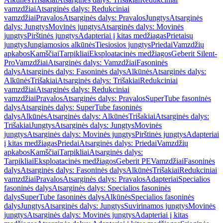
vamzdžiai
Atsarginės dalys: Redukciniai
vamzdžiai
Pravalos
Atsarginės dalys: Pravalos
Jungtys
Atsarginės
dalys: Jungtys
Movinės jungtys
Atsarginės dalys: Movinės
jungtys
Pirštinės jungtys
Adapteriai į kitas medžiagas
Prietaisų
jungtys
Jungiamosios alkūnės
Tiesiosios jungtys
Priedai
Vamzdžių
apkabos
Kamščiai
Tarpikliai
Eksploatacinės medžiagos
Geberit Silent-
Pro
Vamzdžiai
Atsarginės dalys: Vamzdžiai
Fasoninės
dalys
Atsarginės dalys: Fasoninės dalys
Alkūnės
Atsarginės dalys:
Alkūnės
Trišakiai
Atsarginės dalys: Trišakiai
Redukciniai
vamzdžiai
Atsarginės dalys: Redukciniai
vamzdžiai
Pravalos
Atsarginės dalys: Pravalos
SuperTube fasoninės
dalys
Atsarginės dalys: SuperTube fasoninės
dalys
Alkūnės
Atsarginės dalys: Alkūnės
Trišakiai
Atsarginės dalys:
Trišakiai
Jungtys
Atsarginės dalys: Jungtys
Movinės
jungtys
Atsarginės dalys: Movinės jungtys
Pirštinės jungtys
Adapteriai
į kitas medžiagas
Priedai
Atsarginės dalys: Priedai
Vamzdžių
apkabos
Kamščiai
Tarpikliai
Atsarginės dalys:
Tarpikliai
Eksploatacinės medžiagos
Geberit PE
Vamzdžiai
Fasoninės
dalys
Atsarginės dalys: Fasoninės dalys
Alkūnės
Trišakiai
Redukciniai
vamzdžiai
Pravalos
Atsarginės dalys: Pravalos
Adapteriai
Specialios
fasoninės dalys
Atsarginės dalys: Specialios fasoninės
dalys
SuperTube fasoninės dalys
Alkūnės
Specialios fasoninės
dalys
Jungtys
Atsarginės dalys: Jungtys
Suvirinamos jungtys
Movinės
jungtys
Atsarginės dalys: Movinės jungtys
Adapteriai į kitas