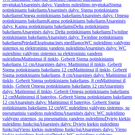
mygtukai
Atsarginės dalys: Vandens nuleidimo mygtukai
Sigma
potinkiniams bakeliams
Atsarginės dalys: Sigma potinkiniams
bakeliams
Omega potinkiniams bakeliams
Atsarginės dalys: Omega
potinkiniams bakeliams
Kappa potinkiniams bakeliams
Atsarginės
dalys: Kappa potinkiniams bakeliams
Delta potinkiniams
bakeliams
Atsarginės dalys: Delta potinkiniams bakeliams
Twinline
potinkiniams bakeliams
Atsarginės dalys: Twinline potinkiniams
bakeliams
Priedai
Eksploatacinės medžiagos
WC nuleidimo valdymo
sistemos su elektroniniu vandens nuleidimu
Atsarginės dalys: WC
nuleidimo valdymo sistemos su elektroniniu vandens
nuleidimu
Maitinimui iš tinklo, Geberit Sigma potinkiniams
bakeliams 12 cm
Atsarginės dalys: Maitinimui iš tinklo, Geberit
Sigma potinkiniams bakeliams 12 cm
Maitinimui iš tinklo, Geberit
Sigma potinkiniams bakeliams, 8 cm
Atsarginės dalys: Maitinimui iš
tinklo, Geberit Sigma potinkiniams bakeliams, 8 cm
Maitinimui iš
tinklo, Geberit Omega potinkiniams bakeliams 12 cm
Atsarginės
dalys: Maitinimui iš tinklo, Geberit Omega potinkiniams bakeliams
12 cm
Maitinimui iš baterijos, Geberit Sigma potinkiniams bakeliams
12 cm
Atsarginės dalys: Maitinimui iš baterijos, Geberit Sigma
potinkiniams bakeliams 12 cm
WC nuleidimo valdymo sistemos, su
pneumatiniu vandens nuleidimu
Atsarginės dalys: WC nuleidimo
valdymo sistemos, su pneumatiniu vandens nuleidimu
Dviejų kiekių
nuleidimo funkcijai
Atsarginės dalys: Dviejų kiekių nuleidimo
funkcijai
Vieno kiekio nuleidimo funkcijai
Atsarginės dalys: Vieno
kiekio nuleidimo funkcijai
Priedai WC nuleidimo valdymo