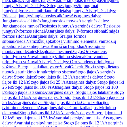
medžiagas
Atsarginės dalys: Adapteriai į kitas medžiagas
Srieginės
jungtys
Atsarginės dalys: Srieginės jungtys
Sujungimai
jungėmis
Įvorės su antbriauniu
Prietaisų jungtys
Atsarginės dalys:
Prietaisų jungtys
Jungiamosios alkūnės
Atsarginės dalys:
Jungiamosios alkūnės
Jungiamosios movos
Atsarginės dalys:
Jungiamosios movos
Tiesiosios jungtys
Atsarginės dalys: Tiesiosios
jungtys
P-formos sifonai
Atsarginės dalys: P-formos sifonai
Sraigės
formos sifonai
Atsarginės dalys: Sraigės formos
sifonai
Priedai
Vamzdžių apkabos
Tvirtinimo elementai vamzdžių
apkaboms
Laikantieji loviai
Kamščiai
Tarpikliai
Apsauginės
montavimo dėžutės
Eksploatacinės medžiagos
Oro vandens
pripildymo vožtuvai nuotekų šalinimo sistemai
Oro vandens
pripildymo vožtuvai
Atsarginės dalys: Oro vandens pripildymo
vožtuvai
Energiją sulaikantys vožtuvai
Geberit Pluvia stogo lietaus
nuotekų surinkimo ir nukreipimo sistema
Stogo įlajos
Atsarginės
dalys: Stogo įlajos
Stogo įlajos iki 12 l/s
Atsarginės dalys: Stogo
įlajos iki 12 l/s
Stogo įlajos iki 25 l/s
Atsarginės dalys: Stogo įlajos iki
25 l/s
Stogo įlajos iki 100 l/s
Atsarginės dalys: Stogo įlajos iki 100
l/s
Stogo įlajos latakams
Atsarginės dalys: Stogo įlajos latakams
Stogo
įlajos iki 12 l/s
Atsarginės dalys: Stogo įlajos iki 12 l/s
Stogo įlajos iki
25 l/s
Atsarginės dalys: Stogo įlajos iki 25 l/s
Garo izoliacijos
tvirtinimo elementai
Atsarginės dalys: Garo izoliacijos tvirtinimo
elementai
Stogo įlajoms iki 12 l/s
Atsarginės dalys: Stogo įlajoms iki
12 l/s
Stogo įlajoms iki 25 l/s
Avariniai persipylimo įtaisai
Atsarginės
dalys: Avariniai persipylimo įtaisai
Stogo įlajoms iki 12 l/s
Atsarginės