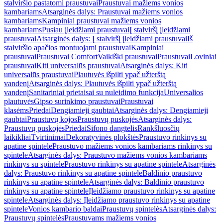
stalviršio pastatomi praustuvai
Praustuvai mažiems vonios
kambariams
Atsarginės dalys: Praustuvai mažiems vonios
kambariams
Kampiniai praustuvai mažiems vonios
kambariams
Pusiau įleidžiami praustuvai
Į stalviršį įleidžiami
praustuvai
Atsarginės dalys: Į stalviršį įleidžiami praustuvai
Iš
stalviršio apačios montuojami praustuvai
Kampiniai
praustuvai
Praustuvai Comfort
Vaikiški praustuvai
Praustuvai
Loviniai
praustuvai
Kiti universalūs praustuvai
Atsarginės dalys: Kiti
universalūs praustuvai
Plautuvės išpilti ypač užterštą
vandenį
Atsarginės dalys: Plautuvės išpilti ypač užterštą
vandenį
Sanitariniai prietaisai su nuleidimo funkcija
Universalios
plautuvės
Gipso surinkimo praustuvai
Praustuvai
klasėms
Priedai
Dengiamieji gaubtai
Atsarginės dalys: Dengiamieji
gaubtai
Praustuvų kojos
Praustuvų puskojės
Atsarginės dalys:
Praustuvų puskojės
Priedai
Sifono dangtelis
Rankšluosčių
laikikliai
Tvirtinimai
Dekoratyvinės plokštės
Praustuvo rinkinys su
apatine spintele
Praustuvo mažiems vonios kambariams rinkinys su
spintele
Atsarginės dalys: Praustuvo mažiems vonios kambariams
rinkinys su spintele
Praustuvo rinkinys su apatine spintele
Atsarginės
dalys: Praustuvo rinkinys su apatine spintele
Baldinio praustuvo
rinkinys su apatine spintele
Atsarginės dalys: Baldinio praustuvo
rinkinys su apatine spintele
Įleidžiamo praustuvo rinkinys su apatine
spintele
Atsarginės dalys: Įleidžiamo praustuvo rinkinys su apatine
spintele
Vonios kambario baldai
Praustuvų spintelės
Atsarginės dalys:
Praustuvų spintelės
Praustuvams mažiems vonios