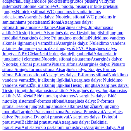
adapteriai
Dengiamosios plokštės
Integruotos pisuarų valdymo
sistemos
Nuotolinė kontrolė
WC puodų, pisuarų ir bidė prietaisų
jungtys
Nuotekų sifonai WC puodams ir sanitariniams
prietaisams
Atsarginės dalys: Nuotekų sifonai WC puodams ir
sanitariniams prietaisams
Sifonai
Atsarginės dalys:
Sifonai
Jungiamosios alkūnės
Atsarginės dalys: Jungiamosios
alkūnės
Tiesioji jungtis
Atsarginės dalys: Tiesioji jungtis
Prijungimo
moduliai
Atsarginės dalys: Prijungimo moduliai
Nuleidimo vandens
alkūnės ilginamieji vamzdžiai
Atsarginės dalys: Nuleidimo vandens
alkūnės ilginamieji vamzdžiai
Jungtys iš PVC
Atsarginės dalys:
Jungtys iš PVC
Manžetai ir dengiamieji gaubteliai
Adapteriai ir
jungiamieji elementai
Nuotekų sifonai pisuarams
Atsarginės dalys:
Nuotekų sifonai pisuarams
Pisuaro sifonai
Atsarginės dalys: Pisuaro
sifonai
Sraigės formos sifonai
Atsarginės dalys: Sraigės formos
sifonai
P-formos sifonai
Atsarginės dalys: P-formos sifonai
Nuleidimo
vandens vamzdžių ir alkūnių ilgikliai
Atsarginės dalys: Nuleidimo
vandens vamzdžių ir alkūnių ilgikliai
Tiesioji jungtis
Atsarginės dalys:
Tiesioji jungtis
Jungiamosios alkūnės
Atsarginės dalys: Jungiamosios
alkūnės
Manžetai
Bidė nuotekų sistemos
Atsarginės dalys: Bidė
nuotekų sistemos
P-formos sifonai
Atsarginės dalys: P-formos
sifonai
Tiesioji jungtis
Jungiamosios alkūnės
Dangčiai
Prijungimo
moduliai
Tarpinės
Prausimosi zona
Praustuvai
Praustuvai
Atsarginės
dalys: Praustuvai
Dvigubi praustuvai
Atsarginės dalys: Dvigubi
praustuvai
Baldiniai praustuvai
Atsarginės dalys: Baldiniai
praustuvai
Ant stalviršio pastatomi praustuvai
Atsarginės dalys: Ant