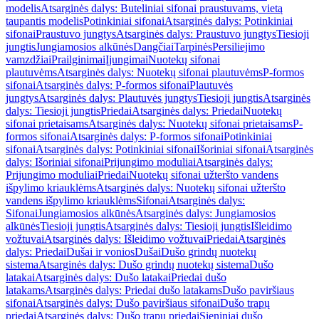
modelis
Atsarginės dalys: Buteliniai sifonai praustuvams, vietą
taupantis modelis
Potinkiniai sifonai
Atsarginės dalys: Potinkiniai
sifonai
Praustuvo jungtys
Atsarginės dalys: Praustuvo jungtys
Tiesioji
jungtis
Jungiamosios alkūnės
Dangčiai
Tarpinės
Persiliejimo
vamzdžiai
Prailginimai
Įjungimai
Nuotekų sifonai
plautuvėms
Atsarginės dalys: Nuotekų sifonai plautuvėms
P-formos
sifonai
Atsarginės dalys: P-formos sifonai
Plautuvės
jungtys
Atsarginės dalys: Plautuvės jungtys
Tiesioji jungtis
Atsarginės
dalys: Tiesioji jungtis
Priedai
Atsarginės dalys: Priedai
Nuotekų
sifonai prietaisams
Atsarginės dalys: Nuotekų sifonai prietaisams
P-
formos sifonai
Atsarginės dalys: P-formos sifonai
Potinkiniai
sifonai
Atsarginės dalys: Potinkiniai sifonai
Išoriniai sifonai
Atsarginės
dalys: Išoriniai sifonai
Prijungimo moduliai
Atsarginės dalys:
Prijungimo moduliai
Priedai
Nuotekų sifonai užteršto vandens
išpylimo kriauklėms
Atsarginės dalys: Nuotekų sifonai užteršto
vandens išpylimo kriauklėms
Sifonai
Atsarginės dalys:
Sifonai
Jungiamosios alkūnės
Atsarginės dalys: Jungiamosios
alkūnės
Tiesioji jungtis
Atsarginės dalys: Tiesioji jungtis
Išleidimo
vožtuvai
Atsarginės dalys: Išleidimo vožtuvai
Priedai
Atsarginės
dalys: Priedai
Dušai ir vonios
Dušai
Dušo grindų nuotekų
sistema
Atsarginės dalys: Dušo grindų nuotekų sistema
Dušo
latakai
Atsarginės dalys: Dušo latakai
Priedai dušo
latakams
Atsarginės dalys: Priedai dušo latakams
Dušo paviršiaus
sifonai
Atsarginės dalys: Dušo paviršiaus sifonai
Dušo trapų
priedai
Atsarginės dalys: Dušo trapų priedai
Sieniniai dušo