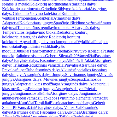
spintos iš metalo
Kolektorių asortimentas
Atsarginės dalys:
Kolektorių asortimentas
Grindinio šildymo kolektoriai
Atsarginės
dalys: Grindinio šildymo kolektoriai
Rutuliniai
ventiliai
Termometrai
Adapteriai
Atsarginės dalys:
Adapteriai
Kolektoriaus jungtys
Sparčiojo išleidimo vožtuvai
Srauto
dalytuvai
Temperatūros reguliavimo blokai
Atsarginės dalys:
Temperatūros reguliavimo blokai
Radiatorių kontūrų
kolektoriai
Atsarginės dalys: Radiatorių kontūrų
kolektoriai
Apvadai
Reguliavimo komponentai
Vykdikliai
Patalpos
termostatai
Pagrindiniai valdikliai
Ryšio
moduliai
Jutikliai
Transformatoriai
Priedai
Skirstytuvo izoliacija
Pastato
nuotekų šalinimo sistemos
Geberit Silent-db20
Vamzdžiai
Fasoninės
dalys
Atsarginės dalys: Fasoninės dalys
Alkūnės
Trišakiai
Atsarginės
dalys: Trišakiai
Redukciniai vamzdžiai
Pravalos
Atsarginės dalys:
Pravalos
SuperTube fasoninės dalys
Alkūnės
Specialios fasoninės
dalys
Jungtys
Atsarginės dalys: Jungtys
Suvirinamos jungtys
Movinės
jungtys
Atsarginės dalys: Movinės jungtys
Suspaudžiamosios
jungtys
Adapteriai į kitas medžiagas
Atsarginės dalys: Adapteriai į
kitas medžiagas
Prietaisų jungtys
Atsarginės dalys: Prietaisų
jungtys
Jungiamosios alkūnės
Atsarginės dalys: Jungiamosios
alkūnės
Priedai
Vamzdžių apkabos
Tvirtinimo elementai vamzdžių
apkaboms
Kamščiai
Tarpikliai
Eksploatacinės medžiagos
Geberit
Silent-PP
Vamzdžiai
Atsarginės dalys: Vamzdžiai
Fasoninės
dalys
Atsarginės dalys: Fasoninės dalys
Alkūnės
Atsarginės dalys:
Alkūnės
Trišakiai
Atsarginės dalys: Trišakiai
Redukciniai