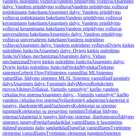
vandens nuleidimo vožtuvai
Vandens pripildymo vožtuvai
Atsarginės
dalys: Vandens pripildymo vožtuvai
Vandens pripildymo vožtuvai
potinkiniams bakeliams
Atsarginės dalys: Vandens pripildymo
vožtuvai potinkiniams bakeliams
Vandens pripildymo vožtuvai
keraminiams bakeliams
Atsarginės dalys: Vandens pripildymo
vožtuvai keraminiams bakeliams
Vandens pripildymo vožtuvai
universaliems bakeliams
Atsarginės dalys: Vandens pripildymo
vožtuvai universaliems bakeliams
Vandens nuleidimo
vožtuvai
Atsarginės dalys: Vandens nuleidimo vožtuvai
Dviejų kiekių
nuleidimo funkcija
Atsarginės dalys: Dviejų kiekių nuleidimo
funkcija
Vidaus mechanizmai
Atsarginės dalys: Vidaus
mechanizmai
Dviejų kiekių nuleidimo funkcija
Atsarginės dalys:
Dviejų kiekių nuleidimo funkcija
Priedai
Mygtukai
Tiekimo
sistemos
Geberit FlowFit
Sistemos vamzdžiai ML
Sistemos
vamzdžiai, šildymo sistemos ML
SL Sistemos vamzdžiai
Fasoninės
dalys
Atsarginės dalys: Fasoninės dalys
Movos
Redukcinės
movos
Alkūnės
Trišakiai
„Vamzdis vamzdyje“ karšto vandens
cirkuliacijos sistema
Atsarginės dalys: „Vamzdis vamzdyje“ karšto
vandens cirkuliacijos sistema
Neišardomieji adapteriai
Adapteriai ir
jungtys, išardomieji
Kamščiai
Jungtys
Kolektoriai su sriegine
jungtimi
Kolektorius su presavimo jungtimi
Trišakiai šildymo
sistemai
Adapteriai ir jungtys šildymo sistemai, išardomosios
Šildymo
sistemos jungtys
Priedai
Sandarikliai vamzdžiams ir fasoninėms
dalims
Fasoninių dalių sandarikliai
Dangčiai vamzdžiams
Tvirtinimo
elementai vamzdžiams
Tvirtinimo elementai jungtims
Sistemos