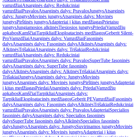
vamzdžiai
Atsarginės dalys: Redukciniai
vamzdžiai
Pravalos
Atsarginės dalys: Pravalos
Jungtys
Atsarginės
dalys: Jungtys
Movinės jungtys
Atsarginės dalys: Movinės
jungtys
Pirštinės jungtys
Adapteriai į kitas medžiagas
Prietaisų
jungtys
Jungiamosios alkūnės
Tiesiosios jungtys
Priedai
Vamzdžių
apkabos
Kamščiai
Tarpikliai
Eksploatacinės medžiagos
Geberit Silent-
Pro
Vamzdžiai
Atsarginės dalys: Vamzdžiai
Fasoninės
dalys
Atsarginės dalys: Fasoninės dalys
Alkūnės
Atsarginės dalys:
Alkūnės
Trišakiai
Atsarginės dalys: Trišakiai
Redukciniai
vamzdžiai
Atsarginės dalys: Redukciniai
vamzdžiai
Pravalos
Atsarginės dalys: Pravalos
SuperTube fasoninės
dalys
Atsarginės dalys: SuperTube fasoninės
dalys
Alkūnės
Atsarginės dalys: Alkūnės
Trišakiai
Atsarginės dalys:
Trišakiai
Jungtys
Atsarginės dalys: Jungtys
Movinės
jungtys
Atsarginės dalys: Movinės jungtys
Pirštinės jungtys
Adapteriai
į kitas medžiagas
Priedai
Atsarginės dalys: Priedai
Vamzdžių
apkabos
Kamščiai
Tarpikliai
Atsarginės dalys:
Tarpikliai
Eksploatacinės medžiagos
Geberit PE
Vamzdžiai
Fasoninės
dalys
Atsarginės dalys: Fasoninės dalys
Alkūnės
Trišakiai
Redukciniai
vamzdžiai
Pravalos
Atsarginės dalys: Pravalos
Adapteriai
Specialios
fasoninės dalys
Atsarginės dalys: Specialios fasoninės
dalys
SuperTube fasoninės dalys
Alkūnės
Specialios fasoninės
dalys
Jungtys
Atsarginės dalys: Jungtys
Suvirinamos jungtys
Movinės
jungtys
Atsarginės dalys: Movinės jungtys
Adapteriai į kitas