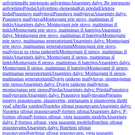
apšvietimu
Be integruoto apšvietimo
Atsarginės dalys: Be integruoto
apšvietimo
Priedai
Apšvietimo elementai
Kiti priedai
Elektros
lizdai
Praustuvų maišytuvai
Praustuvų maišytuvai
Atsarginės dalys:
Praustuvų maišytuvai
Montuojami prie stovo, maitinimas iš
tinklo
Atsarginės dalys: Montuojami prie stovo, maitinimas iš
tinklo
Montuojami prie stovo, maitinimas iš baterijos
Atsarginės
dalys: Montuojami prie stovo, maitinimas iš baterijos
Montuojami
prie stovo, maitinamas generatoriumi
Atsarginės dalys: Montuojami
prie stovo, maitinamas generatoriumi
Montuojami prie stovo,
maišytuvai su viena rankenėle
Montuojami iš sienos, maitinimas iš
tinklo
Atsarginės dalys: Montuojami iš sienos, maitinimas iš
tinklo
Montuojami iš sienos, maitinimas iš baterijos
Atsarginės dalys:
Montuojami iš sienos, maitinimas iš baterijos
Montuojami iš sienos,
maitinamas generatoriumi
Atsarginės dalys: Montuojami iš sienos,
maitinamas generatoriumi
Dviejų rankenų maišytuvas, montuojamas
prie sienos
Atsarginės dalys: Dviejų rankenų maišytuvas,
montuojamas prie sienos
Priedai
Atsarginės dalys: Priedai
Praustuvų
maišytuvams
Atsarginės dalys: Praustuvų maišytuvams
Prietaisų
jungtys praustuvams, plautuvėms, prietaisams ir plautuvėms išpilti
ypač užterštą vandenį
Nuotekų sifonai praustuvams
Atsarginės dalys:
Nuotekų sifonai praustuvams
P-formos sifonai
Atsarginės dalys: P-
formos sifonai
P-formos sifonai, vietą taupantis modelis
Atsarginės
dalys: P-formos sifonai, vietą taupantis modelis
Butelinis sifonai
praustuvams
Atsarginės dalys: Butelinis sifonai
praustuvams
Buteliniai sifonai praustuvams, vietą taupantis