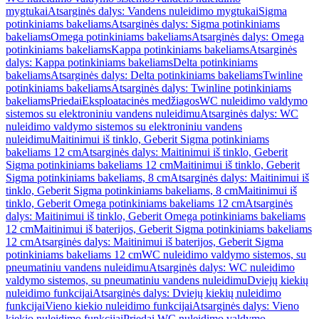
mygtukai
Atsarginės dalys: Vandens nuleidimo mygtukai
Sigma
potinkiniams bakeliams
Atsarginės dalys: Sigma potinkiniams
bakeliams
Omega potinkiniams bakeliams
Atsarginės dalys: Omega
potinkiniams bakeliams
Kappa potinkiniams bakeliams
Atsarginės
dalys: Kappa potinkiniams bakeliams
Delta potinkiniams
bakeliams
Atsarginės dalys: Delta potinkiniams bakeliams
Twinline
potinkiniams bakeliams
Atsarginės dalys: Twinline potinkiniams
bakeliams
Priedai
Eksploatacinės medžiagos
WC nuleidimo valdymo
sistemos su elektroniniu vandens nuleidimu
Atsarginės dalys: WC
nuleidimo valdymo sistemos su elektroniniu vandens
nuleidimu
Maitinimui iš tinklo, Geberit Sigma potinkiniams
bakeliams 12 cm
Atsarginės dalys: Maitinimui iš tinklo, Geberit
Sigma potinkiniams bakeliams 12 cm
Maitinimui iš tinklo, Geberit
Sigma potinkiniams bakeliams, 8 cm
Atsarginės dalys: Maitinimui iš
tinklo, Geberit Sigma potinkiniams bakeliams, 8 cm
Maitinimui iš
tinklo, Geberit Omega potinkiniams bakeliams 12 cm
Atsarginės
dalys: Maitinimui iš tinklo, Geberit Omega potinkiniams bakeliams
12 cm
Maitinimui iš baterijos, Geberit Sigma potinkiniams bakeliams
12 cm
Atsarginės dalys: Maitinimui iš baterijos, Geberit Sigma
potinkiniams bakeliams 12 cm
WC nuleidimo valdymo sistemos, su
pneumatiniu vandens nuleidimu
Atsarginės dalys: WC nuleidimo
valdymo sistemos, su pneumatiniu vandens nuleidimu
Dviejų kiekių
nuleidimo funkcijai
Atsarginės dalys: Dviejų kiekių nuleidimo
funkcijai
Vieno kiekio nuleidimo funkcijai
Atsarginės dalys: Vieno
kiekio nuleidimo funkcijai
Priedai WC nuleidimo valdymo