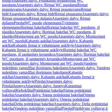
rėmai
Atsarginės dalys: Potinkiniai rėmai
Rėmai WC
puodams
Atsarginės dalys: Rėmai WC puodams
Rėmai
praustuvams
Atsarginės dalys: Rėmai praustuvams
Rėmai
bidė
Atsarginės dalys: Rėmai bidė
Rėmai pisuarams
Atsarginės dalys:
Rėmai pisuarams
Rėmai dušams
Atsarginės dalys: Rėmai
dušams
Priedai
WC puodų elementams
Tvirtinimo
elementams
Išoriniai bakeliai
Išoriniai bakeliai WC puodams, iš
plastiko
Atsarginės dalys: Išoriniai bakeliai WC puodams, iš
plastiko
Montuojami ant WC puodų
Atsarginės dalys: Montuojami
ant WC puodų
Kabantis aukštai
Atsarginės dalys: Kabantis
aukštai
Kabantis žemai ir vidutiniame aukštyje
Atsarginės dalys:
Kabantis žemai ir vidutiniame aukštyje
Išoriniai bakeliai WC
puodams, iš sanitarinės keramikos
Atsarginės dalys: Išoriniai bakeliai
WC puodams, iš sanitarinės keramikos
Montuojami ant WC
puodų
Atsarginės dalys: Montuojami ant WC puodų
Vandens
nuleidimo vamzdžiai išoriniams bakeliams
Atsarginės dalys: Vandens
nuleidimo vamzdžiai išoriniams bakeliams
Kabantis
aukštai
Atsarginės dalys: Kabantis aukštai
Kabantis žemai ir
vidutiniame aukštyje
Priedai
Atsarginės dalys:
Priedai
Jungtys
Atsarginės dalys: Jungtys
Kampiniai
vožtuvai
Riebokšliai
Potinkiniai bakeliai
Sigma potinkiniai
bakeliai
Atsarginės dalys: Sigma potinkiniai bakeliai
Omega
potinkiniai bakeliai
Atsarginės dalys: Omega potinkiniai
bakeliai
Delta potinkiniai bakeliai
Atsarginės dalys: Delta potinkiniai
bakeliai
Vandens nuleidimo vamzdžiai
Priedai
Pripildymo vožtuvai ir