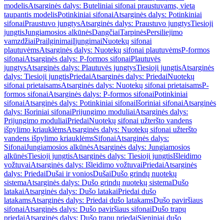
modelis
Atsarginės dalys: Buteliniai sifonai praustuvams, vietą
taupantis modelis
Potinkiniai sifonai
Atsarginės dalys: Potinkiniai
sifonai
Praustuvo jungtys
Atsarginės dalys: Praustuvo jungtys
Tiesioji
jungtis
Jungiamosios alkūnės
Dangčiai
Tarpinės
Persiliejimo
vamzdžiai
Prailginimai
Įjungimai
Nuotekų sifonai
plautuvėms
Atsarginės dalys: Nuotekų sifonai plautuvėms
P-formos
sifonai
Atsarginės dalys: P-formos sifonai
Plautuvės
jungtys
Atsarginės dalys: Plautuvės jungtys
Tiesioji jungtis
Atsarginės
dalys: Tiesioji jungtis
Priedai
Atsarginės dalys: Priedai
Nuotekų
sifonai prietaisams
Atsarginės dalys: Nuotekų sifonai prietaisams
P-
formos sifonai
Atsarginės dalys: P-formos sifonai
Potinkiniai
sifonai
Atsarginės dalys: Potinkiniai sifonai
Išoriniai sifonai
Atsarginės
dalys: Išoriniai sifonai
Prijungimo moduliai
Atsarginės dalys:
Prijungimo moduliai
Priedai
Nuotekų sifonai užteršto vandens
išpylimo kriauklėms
Atsarginės dalys: Nuotekų sifonai užteršto
vandens išpylimo kriauklėms
Sifonai
Atsarginės dalys:
Sifonai
Jungiamosios alkūnės
Atsarginės dalys: Jungiamosios
alkūnės
Tiesioji jungtis
Atsarginės dalys: Tiesioji jungtis
Išleidimo
vožtuvai
Atsarginės dalys: Išleidimo vožtuvai
Priedai
Atsarginės
dalys: Priedai
Dušai ir vonios
Dušai
Dušo grindų nuotekų
sistema
Atsarginės dalys: Dušo grindų nuotekų sistema
Dušo
latakai
Atsarginės dalys: Dušo latakai
Priedai dušo
latakams
Atsarginės dalys: Priedai dušo latakams
Dušo paviršiaus
sifonai
Atsarginės dalys: Dušo paviršiaus sifonai
Dušo trapų
priedai
Atsarginės dalys: Dušo trapų priedai
Sieniniai dušo