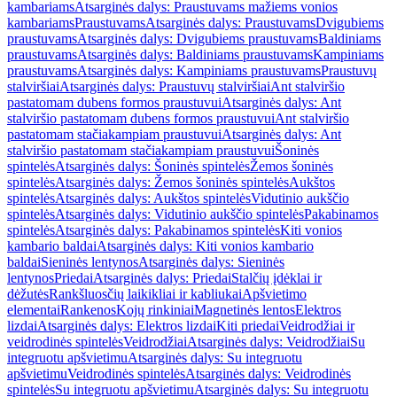
kambariams
Atsarginės dalys: Praustuvams mažiems vonios
kambariams
Praustuvams
Atsarginės dalys: Praustuvams
Dvigubiems
praustuvams
Atsarginės dalys: Dvigubiems praustuvams
Baldiniams
praustuvams
Atsarginės dalys: Baldiniams praustuvams
Kampiniams
praustuvams
Atsarginės dalys: Kampiniams praustuvams
Praustuvų
stalviršiai
Atsarginės dalys: Praustuvų stalviršiai
Ant stalviršio
pastatomam dubens formos praustuvui
Atsarginės dalys: Ant
stalviršio pastatomam dubens formos praustuvui
Ant stalviršio
pastatomam stačiakampiam praustuvui
Atsarginės dalys: Ant
stalviršio pastatomam stačiakampiam praustuvui
Šoninės
spintelės
Atsarginės dalys: Šoninės spintelės
Žemos šoninės
spintelės
Atsarginės dalys: Žemos šoninės spintelės
Aukštos
spintelės
Atsarginės dalys: Aukštos spintelės
Vidutinio aukščio
spintelės
Atsarginės dalys: Vidutinio aukščio spintelės
Pakabinamos
spintelės
Atsarginės dalys: Pakabinamos spintelės
Kiti vonios
kambario baldai
Atsarginės dalys: Kiti vonios kambario
baldai
Sieninės lentynos
Atsarginės dalys: Sieninės
lentynos
Priedai
Atsarginės dalys: Priedai
Stalčių įdėklai ir
dėžutės
Rankšluosčių laikikliai ir kabliukai
Apšvietimo
elementai
Rankenos
Kojų rinkiniai
Magnetinės lentos
Elektros
lizdai
Atsarginės dalys: Elektros lizdai
Kiti priedai
Veidrodžiai ir
veidrodinės spintelės
Veidrodžiai
Atsarginės dalys: Veidrodžiai
Su
integruotu apšvietimu
Atsarginės dalys: Su integruotu
apšvietimu
Veidrodinės spintelės
Atsarginės dalys: Veidrodinės
spintelės
Su integruotu apšvietimu
Atsarginės dalys: Su integruotu