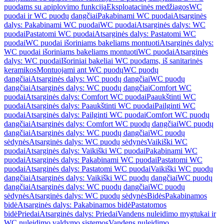
puodams su apiplovimo funkcija
Eksploatacinės medžiagos
WC
puodai ir WC puodų dangčiai
Pakabinami WC puodai
Atsarginės
dalys: Pakabinami WC puodai
WC puodai
Atsarginės dalys: WC
puodai
Pastatomi WC puodai
Atsarginės dalys: Pastatomi WC
puodai
WC puodai išoriniams bakeliams montuoti
Atsarginės dalys:
WC puodai išoriniams bakeliams montuoti
WC puodai
Atsarginės
dalys: WC puodai
Išoriniai bakeliai WC puodams, iš sanitarinės
keramikos
Montuojami ant WC puodų
WC puodų
dangčiai
Atsarginės dalys: WC puodų dangčiai
WC puodų
dangčiai
Atsarginės dalys: WC puodų dangčiai
Comfort WC
puodai
Atsarginės dalys: Comfort WC puodai
Paaukštinti WC
puodai
Atsarginės dalys: Paaukštinti WC puodai
Pailginti WC
puodai
Atsarginės dalys: Pailginti WC puodai
Comfort WC puodų
dangčiai
Atsarginės dalys: Comfort WC puodų dangčiai
WC puodų
dangčiai
Atsarginės dalys: WC puodų dangčiai
WC puodų
sėdynės
Atsarginės dalys: WC puodų sėdynės
Vaikiški WC
puodai
Atsarginės dalys: Vaikiški WC puodai
Pakabinami WC
puodai
Atsarginės dalys: Pakabinami WC puodai
Pastatomi WC
puodai
Atsarginės dalys: Pastatomi WC puodai
Vaikiški WC puodų
dangčiai
Atsarginės dalys: Vaikiški WC puodų dangčiai
WC puodų
dangčiai
Atsarginės dalys: WC puodų dangčiai
WC puodų
sėdynės
Atsarginės dalys: WC puodų sėdynės
Bidės
Pakabinamos
bidė
Atsarginės dalys: Pakabinamos bidė
Pastatomos
bidė
Priedai
Atsarginės dalys: Priedai
Vandens nuleidimo mygtukai ir
WC nuleidimo valdymo sistemos
Vandens nuleidimo