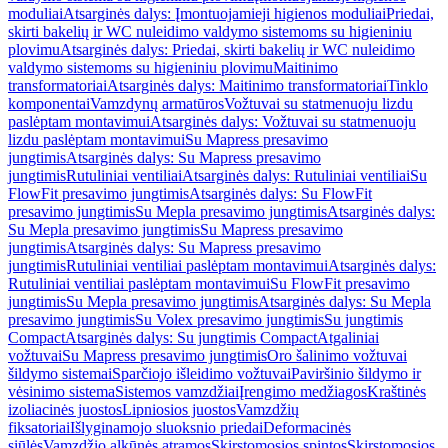
moduliai
Atsarginės dalys: Įmontuojamieji higienos moduliai
Priedai,
skirti bakelių ir WC nuleidimo valdymo sistemoms su higieniniu
plovimu
Atsarginės dalys: Priedai, skirti bakelių ir WC nuleidimo
valdymo sistemoms su higieniniu plovimu
Maitinimo
transformatoriai
Atsarginės dalys: Maitinimo transformatoriai
Tinklo
komponentai
Vamzdynų armatūros
Vožtuvai su statmenuoju lizdu
paslėptam montavimui
Atsarginės dalys: Vožtuvai su statmenuoju
lizdu paslėptam montavimui
Su Mapress presavimo
jungtimis
Atsarginės dalys: Su Mapress presavimo
jungtimis
Rutuliniai ventiliai
Atsarginės dalys: Rutuliniai ventiliai
Su
FlowFit presavimo jungtimis
Atsarginės dalys: Su FlowFit
presavimo jungtimis
Su Mepla presavimo jungtimis
Atsarginės dalys:
Su Mepla presavimo jungtimis
Su Mapress presavimo
jungtimis
Atsarginės dalys: Su Mapress presavimo
jungtimis
Rutuliniai ventiliai paslėptam montavimui
Atsarginės dalys:
Rutuliniai ventiliai paslėptam montavimui
Su FlowFit presavimo
jungtimis
Su Mepla presavimo jungtimis
Atsarginės dalys: Su Mepla
presavimo jungtimis
Su Volex presavimo jungtimis
Su jungtimis
Compact
Atsarginės dalys: Su jungtimis Compact
Atgaliniai
vožtuvai
Su Mapress presavimo jungtimis
Oro šalinimo vožtuvai
šildymo sistemai
Sparčiojo išleidimo vožtuvai
Paviršinio šildymo ir
vėsinimo sistema
Sistemos vamzdžiai
Įrengimo medžiagos
Kraštinės
izoliacinės juostos
Lipniosios juostos
Vamzdžių
fiksatoriai
Išlyginamojo sluoksnio priedai
Deformacinės
siūlės
Vamzdžio alkūnės atramos
Skirstomosios spintos
Skirstomosios