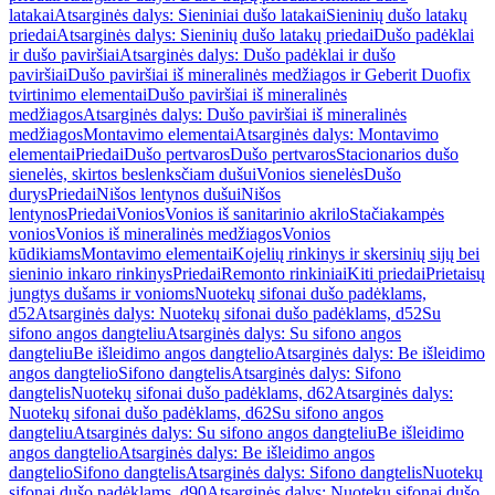
latakai
Atsarginės dalys: Sieniniai dušo latakai
Sieninių dušo latakų
priedai
Atsarginės dalys: Sieninių dušo latakų priedai
Dušo padėklai
ir dušo paviršiai
Atsarginės dalys: Dušo padėklai ir dušo
paviršiai
Dušo paviršiai iš mineralinės medžiagos ir Geberit Duofix
tvirtinimo elementai
Dušo paviršiai iš mineralinės
medžiagos
Atsarginės dalys: Dušo paviršiai iš mineralinės
medžiagos
Montavimo elementai
Atsarginės dalys: Montavimo
elementai
Priedai
Dušo pertvaros
Dušo pertvaros
Stacionarios dušo
sienelės, skirtos beslenksčiam dušui
Vonios sienelės
Dušo
durys
Priedai
Nišos lentynos dušui
Nišos
lentynos
Priedai
Vonios
Vonios iš sanitarinio akrilo
Stačiakampės
vonios
Vonios iš mineralinės medžiagos
Vonios
kūdikiams
Montavimo elementai
Kojelių rinkinys ir skersinių sijų bei
sieninio inkaro rinkinys
Priedai
Remonto rinkiniai
Kiti priedai
Prietaisų
jungtys dušams ir vonioms
Nuotekų sifonai dušo padėklams,
d52
Atsarginės dalys: Nuotekų sifonai dušo padėklams, d52
Su
sifono angos dangteliu
Atsarginės dalys: Su sifono angos
dangteliu
Be išleidimo angos dangtelio
Atsarginės dalys: Be išleidimo
angos dangtelio
Sifono dangtelis
Atsarginės dalys: Sifono
dangtelis
Nuotekų sifonai dušo padėklams, d62
Atsarginės dalys:
Nuotekų sifonai dušo padėklams, d62
Su sifono angos
dangteliu
Atsarginės dalys: Su sifono angos dangteliu
Be išleidimo
angos dangtelio
Atsarginės dalys: Be išleidimo angos
dangtelio
Sifono dangtelis
Atsarginės dalys: Sifono dangtelis
Nuotekų
sifonai dušo padėklams, d90
Atsarginės dalys: Nuotekų sifonai dušo