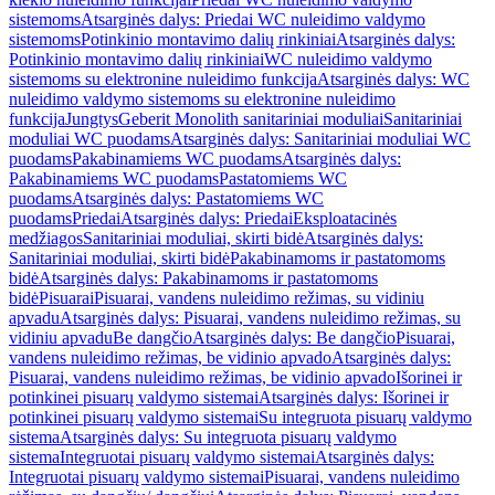
sistemoms
Atsarginės dalys: Priedai WC nuleidimo valdymo
sistemoms
Potinkinio montavimo dalių rinkiniai
Atsarginės dalys:
Potinkinio montavimo dalių rinkiniai
WC nuleidimo valdymo
sistemoms su elektronine nuleidimo funkcija
Atsarginės dalys: WC
nuleidimo valdymo sistemoms su elektronine nuleidimo
funkcija
Jungtys
Geberit Monolith sanitariniai moduliai
Sanitariniai
moduliai WC puodams
Atsarginės dalys: Sanitariniai moduliai WC
puodams
Pakabinamiems WC puodams
Atsarginės dalys:
Pakabinamiems WC puodams
Pastatomiems WC
puodams
Atsarginės dalys: Pastatomiems WC
puodams
Priedai
Atsarginės dalys: Priedai
Eksploatacinės
medžiagos
Sanitariniai moduliai, skirti bidė
Atsarginės dalys:
Sanitariniai moduliai, skirti bidė
Pakabinamoms ir pastatomoms
bidė
Atsarginės dalys: Pakabinamoms ir pastatomoms
bidė
Pisuarai
Pisuarai, vandens nuleidimo režimas, su vidiniu
apvadu
Atsarginės dalys: Pisuarai, vandens nuleidimo režimas, su
vidiniu apvadu
Be dangčio
Atsarginės dalys: Be dangčio
Pisuarai,
vandens nuleidimo režimas, be vidinio apvado
Atsarginės dalys:
Pisuarai, vandens nuleidimo režimas, be vidinio apvado
Išorinei ir
potinkinei pisuarų valdymo sistemai
Atsarginės dalys: Išorinei ir
potinkinei pisuarų valdymo sistemai
Su integruota pisuarų valdymo
sistema
Atsarginės dalys: Su integruota pisuarų valdymo
sistema
Integruotai pisuarų valdymo sistemai
Atsarginės dalys:
Integruotai pisuarų valdymo sistemai
Pisuarai, vandens nuleidimo