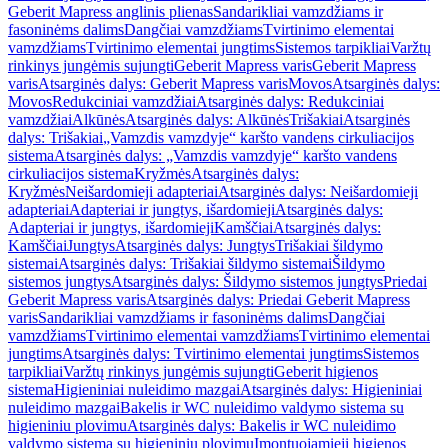
Geberit Mapress anglinis plienas
Sandarikliai vamzdžiams ir
fasoninėms dalims
Dangčiai vamzdžiams
Tvirtinimo elementai
vamzdžiams
Tvirtinimo elementai jungtims
Sistemos tarpikliai
Varžtų
rinkinys jungėmis sujungti
Geberit Mapress varis
Geberit Mapress
varis
Atsarginės dalys: Geberit Mapress varis
Movos
Atsarginės dalys:
Movos
Redukciniai vamzdžiai
Atsarginės dalys: Redukciniai
vamzdžiai
Alkūnės
Atsarginės dalys: Alkūnės
Trišakiai
Atsarginės
dalys: Trišakiai
„Vamzdis vamzdyje“ karšto vandens cirkuliacijos
sistema
Atsarginės dalys: „Vamzdis vamzdyje“ karšto vandens
cirkuliacijos sistema
Kryžmės
Atsarginės dalys:
Kryžmės
Neišardomieji adapteriai
Atsarginės dalys: Neišardomieji
adapteriai
Adapteriai ir jungtys, išardomieji
Atsarginės dalys:
Adapteriai ir jungtys, išardomieji
Kamščiai
Atsarginės dalys:
Kamščiai
Jungtys
Atsarginės dalys: Jungtys
Trišakiai šildymo
sistemai
Atsarginės dalys: Trišakiai šildymo sistemai
Šildymo
sistemos jungtys
Atsarginės dalys: Šildymo sistemos jungtys
Priedai
Geberit Mapress varis
Atsarginės dalys: Priedai Geberit Mapress
varis
Sandarikliai vamzdžiams ir fasoninėms dalims
Dangčiai
vamzdžiams
Tvirtinimo elementai vamzdžiams
Tvirtinimo elementai
jungtims
Atsarginės dalys: Tvirtinimo elementai jungtims
Sistemos
tarpikliai
Varžtų rinkinys jungėmis sujungti
Geberit higienos
sistema
Higieniniai nuleidimo mazgai
Atsarginės dalys: Higieniniai
nuleidimo mazgai
Bakelis ir WC nuleidimo valdymo sistema su
higieniniu plovimu
Atsarginės dalys: Bakelis ir WC nuleidimo
valdymo sistema su higieniniu plovimu
Įmontuojamieji higienos