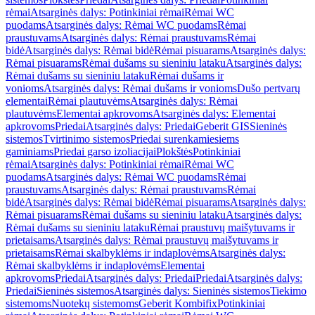
rėmai
Atsarginės dalys: Potinkiniai rėmai
Rėmai WC
puodams
Atsarginės dalys: Rėmai WC puodams
Rėmai
praustuvams
Atsarginės dalys: Rėmai praustuvams
Rėmai
bidė
Atsarginės dalys: Rėmai bidė
Rėmai pisuarams
Atsarginės dalys:
Rėmai pisuarams
Rėmai dušams su sieniniu lataku
Atsarginės dalys:
Rėmai dušams su sieniniu lataku
Rėmai dušams ir
vonioms
Atsarginės dalys: Rėmai dušams ir vonioms
Dušo pertvarų
elementai
Rėmai plautuvėms
Atsarginės dalys: Rėmai
plautuvėms
Elementai apkrovoms
Atsarginės dalys: Elementai
apkrovoms
Priedai
Atsarginės dalys: Priedai
Geberit GIS
Sieninės
sistemos
Tvirtinimo sistemos
Priedai surenkamiesiems
gaminiams
Priedai garso izoliacijai
Plokštės
Potinkiniai
rėmai
Atsarginės dalys: Potinkiniai rėmai
Rėmai WC
puodams
Atsarginės dalys: Rėmai WC puodams
Rėmai
praustuvams
Atsarginės dalys: Rėmai praustuvams
Rėmai
bidė
Atsarginės dalys: Rėmai bidė
Rėmai pisuarams
Atsarginės dalys:
Rėmai pisuarams
Rėmai dušams su sieniniu lataku
Atsarginės dalys:
Rėmai dušams su sieniniu lataku
Rėmai praustuvų maišytuvams ir
prietaisams
Atsarginės dalys: Rėmai praustuvų maišytuvams ir
prietaisams
Rėmai skalbyklėms ir indaplovėms
Atsarginės dalys:
Rėmai skalbyklėms ir indaplovėms
Elementai
apkrovoms
Priedai
Atsarginės dalys: Priedai
Priedai
Atsarginės dalys:
Priedai
Sieninės sistemos
Atsarginės dalys: Sieninės sistemos
Tiekimo
sistemoms
Nuotekų sistemoms
Geberit Kombifix
Potinkiniai