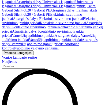
lagaminai
Atsarginės dalys: Universalūs lagaminai
Universalūs
lagaminai
Atsarginės dalys: Universalūs lagaminai
Įrankiai, skirti
Geberit Silent-db20 / Geberit PE
Atsarginės dalys: Įrankiai, skirti
Geberit Silent-db20 / Geberit PE
Elektriniai suvirinimo
įrankiai
Atsarginės dalys: Elektriniai suvirinimo įrankiai
Elektrinių
suvirinimo įrankių priedai
Kontaktinio suvirinimo įrankiai
Atsarginės
dalys: Kontaktinio suvirinimo įrankiai
Kontaktinio suvirinimo įrankių
priedai
Atsarginės dalys: Kontaktinio suvirinimo įrankių
priedai
Vamzdžių apdirbimo įrankiai
Atsarginės dalys: Vamzdžių
apdirbimo įrankiai
Vamzdžių apdirbimo įrankių priedai
Atsarginės
dalys: Vamzdžių apdirbimo įrankių priedai
Nuotolinė
kontrolė
Nuotolinio valdymo įrenginiai
Produkto kategorijos
Vonios kambario serijos
Naujienos