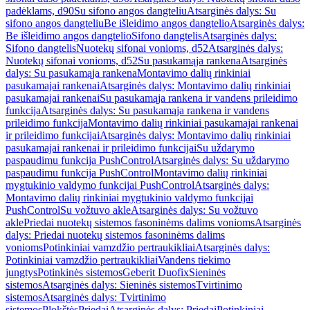
padėklams, d90
Su sifono angos dangteliu
Atsarginės dalys: Su
sifono angos dangteliu
Be išleidimo angos dangtelio
Atsarginės dalys:
Be išleidimo angos dangtelio
Sifono dangtelis
Atsarginės dalys:
Sifono dangtelis
Nuotekų sifonai vonioms, d52
Atsarginės dalys:
Nuotekų sifonai vonioms, d52
Su pasukamąja rankena
Atsarginės
dalys: Su pasukamąja rankena
Montavimo dalių rinkiniai
pasukamajai rankenai
Atsarginės dalys: Montavimo dalių rinkiniai
pasukamajai rankenai
Su pasukamąja rankena ir vandens prileidimo
funkcija
Atsarginės dalys: Su pasukamąja rankena ir vandens
prileidimo funkcija
Montavimo dalių rinkiniai pasukamajai rankenai
ir prileidimo funkcijai
Atsarginės dalys: Montavimo dalių rinkiniai
pasukamajai rankenai ir prileidimo funkcijai
Su uždarymo
paspaudimu funkcija PushControl
Atsarginės dalys: Su uždarymo
paspaudimu funkcija PushControl
Montavimo dalių rinkiniai
mygtukinio valdymo funkcijai PushControl
Atsarginės dalys:
Montavimo dalių rinkiniai mygtukinio valdymo funkcijai
PushControl
Su vožtuvo akle
Atsarginės dalys: Su vožtuvo
akle
Priedai nuotekų sistemos fasoninėms dalims vonioms
Atsarginės
dalys: Priedai nuotekų sistemos fasoninėms dalims
vonioms
Potinkiniai vamzdžio pertraukikliai
Atsarginės dalys:
Potinkiniai vamzdžio pertraukikliai
Vandens tiekimo
jungtys
Potinkinės sistemos
Geberit Duofix
Sieninės
sistemos
Atsarginės dalys: Sieninės sistemos
Tvirtinimo
sistemos
Atsarginės dalys: Tvirtinimo
sistemos
Plokštės
Priedai
Atsarginės dalys: Priedai
Potinkiniai