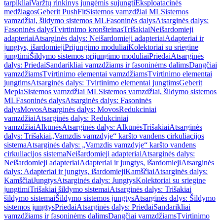
tarpikliai
Varžtų rinkinys jungėmis sujungti
Eksploatacinės
medžiagos
Geberit PushFit
Sistemos vamzdžiai ML
Sistemos
vamzdžiai, šildymo sistemos ML
Fasoninės dalys
Atsarginės dalys:
Fasoninės dalys
Tvirtinimo kronšteinas
Trišakiai
Neišardomieji
adapteriai
Atsarginės dalys: Neišardomieji adapteriai
Adapteriai ir
jungtys, išardomieji
Prijungimo moduliai
Kolektoriai su sriegine
jungtimi
Šildymo sistemos prijungimo moduliai
Priedai
Atsarginės
dalys: Priedai
Sandarikliai vamzdžiams ir fasoninėms dalims
Dangčiai
vamzdžiams
Tvirtinimo elementai vamzdžiams
Tvirtinimo elementai
jungtims
Atsarginės dalys: Tvirtinimo elementai jungtims
Geberit
Mepla
Sistemos vamzdžiai ML
Sistemos vamzdžiai, šildymo sistemos
ML
Fasoninės dalys
Atsarginės dalys: Fasoninės
dalys
Movos
Atsarginės dalys: Movos
Redukciniai
vamzdžiai
Atsarginės dalys: Redukciniai
vamzdžiai
Alkūnės
Atsarginės dalys: Alkūnės
Trišakiai
Atsarginės
dalys: Trišakiai
„Vamzdis vamzdyje“ karšto vandens cirkuliacijos
sistema
Atsarginės dalys: „Vamzdis vamzdyje“ karšto vandens
cirkuliacijos sistema
Neišardomieji adapteriai
Atsarginės dalys:
Neišardomieji adapteriai
Adapteriai ir jungtys, išardomieji
Atsarginės
dalys: Adapteriai ir jungtys, išardomieji
Kamščiai
Atsarginės dalys:
Kamščiai
Jungtys
Atsarginės dalys: Jungtys
Kolektoriai su sriegine
jungtimi
Trišakiai šildymo sistemai
Atsarginės dalys: Trišakiai
šildymo sistemai
Šildymo sistemos jungtys
Atsarginės dalys: Šildymo
sistemos jungtys
Priedai
Atsarginės dalys: Priedai
Sandarikliai
vamzdžiams ir fasoninėms dalims
Dangčiai vamzdžiams
Tvirtinimo