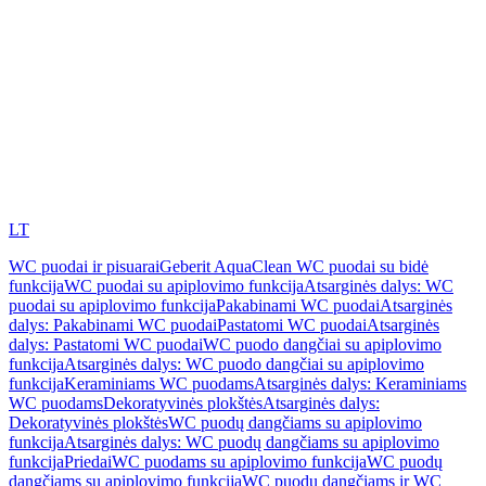
LT
WC puodai ir pisuarai
Geberit AquaClean WC puodai su bidė
funkcija
WC puodai su apiplovimo funkcija
Atsarginės dalys: WC
puodai su apiplovimo funkcija
Pakabinami WC puodai
Atsarginės
dalys: Pakabinami WC puodai
Pastatomi WC puodai
Atsarginės
dalys: Pastatomi WC puodai
WC puodo dangčiai su apiplovimo
funkcija
Atsarginės dalys: WC puodo dangčiai su apiplovimo
funkcija
Keraminiams WC puodams
Atsarginės dalys: Keraminiams
WC puodams
Dekoratyvinės plokštės
Atsarginės dalys:
Dekoratyvinės plokštės
WC puodų dangčiams su apiplovimo
funkcija
Atsarginės dalys: WC puodų dangčiams su apiplovimo
funkcija
Priedai
WC puodams su apiplovimo funkcija
WC puodų
dangčiams su apiplovimo funkcija
WC puodų dangčiams ir WC