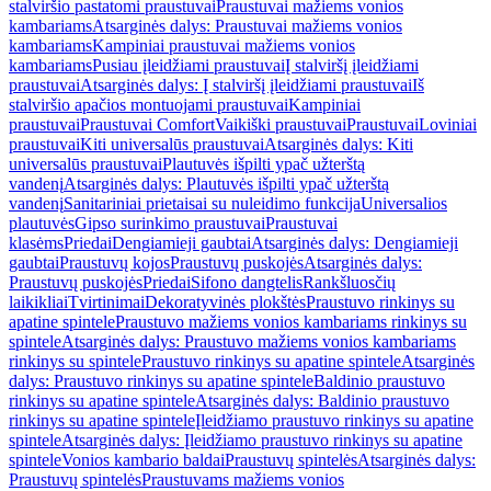
stalviršio pastatomi praustuvai
Praustuvai mažiems vonios
kambariams
Atsarginės dalys: Praustuvai mažiems vonios
kambariams
Kampiniai praustuvai mažiems vonios
kambariams
Pusiau įleidžiami praustuvai
Į stalviršį įleidžiami
praustuvai
Atsarginės dalys: Į stalviršį įleidžiami praustuvai
Iš
stalviršio apačios montuojami praustuvai
Kampiniai
praustuvai
Praustuvai Comfort
Vaikiški praustuvai
Praustuvai
Loviniai
praustuvai
Kiti universalūs praustuvai
Atsarginės dalys: Kiti
universalūs praustuvai
Plautuvės išpilti ypač užterštą
vandenį
Atsarginės dalys: Plautuvės išpilti ypač užterštą
vandenį
Sanitariniai prietaisai su nuleidimo funkcija
Universalios
plautuvės
Gipso surinkimo praustuvai
Praustuvai
klasėms
Priedai
Dengiamieji gaubtai
Atsarginės dalys: Dengiamieji
gaubtai
Praustuvų kojos
Praustuvų puskojės
Atsarginės dalys:
Praustuvų puskojės
Priedai
Sifono dangtelis
Rankšluosčių
laikikliai
Tvirtinimai
Dekoratyvinės plokštės
Praustuvo rinkinys su
apatine spintele
Praustuvo mažiems vonios kambariams rinkinys su
spintele
Atsarginės dalys: Praustuvo mažiems vonios kambariams
rinkinys su spintele
Praustuvo rinkinys su apatine spintele
Atsarginės
dalys: Praustuvo rinkinys su apatine spintele
Baldinio praustuvo
rinkinys su apatine spintele
Atsarginės dalys: Baldinio praustuvo
rinkinys su apatine spintele
Įleidžiamo praustuvo rinkinys su apatine
spintele
Atsarginės dalys: Įleidžiamo praustuvo rinkinys su apatine
spintele
Vonios kambario baldai
Praustuvų spintelės
Atsarginės dalys:
Praustuvų spintelės
Praustuvams mažiems vonios