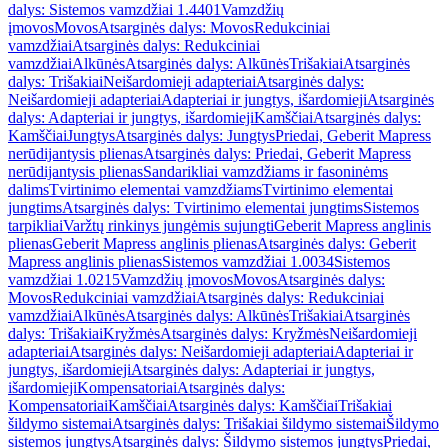
dalys: Sistemos vamzdžiai 1.4401
Vamzdžių
įmovos
Movos
Atsarginės dalys: Movos
Redukciniai
vamzdžiai
Atsarginės dalys: Redukciniai
vamzdžiai
Alkūnės
Atsarginės dalys: Alkūnės
Trišakiai
Atsarginės
dalys: Trišakiai
Neišardomieji adapteriai
Atsarginės dalys:
Neišardomieji adapteriai
Adapteriai ir jungtys, išardomieji
Atsarginės
dalys: Adapteriai ir jungtys, išardomieji
Kamščiai
Atsarginės dalys:
Kamščiai
Jungtys
Atsarginės dalys: Jungtys
Priedai, Geberit Mapress
nerūdijantysis plienas
Atsarginės dalys: Priedai, Geberit Mapress
nerūdijantysis plienas
Sandarikliai vamzdžiams ir fasoninėms
dalims
Tvirtinimo elementai vamzdžiams
Tvirtinimo elementai
jungtims
Atsarginės dalys: Tvirtinimo elementai jungtims
Sistemos
tarpikliai
Varžtų rinkinys jungėmis sujungti
Geberit Mapress anglinis
plienas
Geberit Mapress anglinis plienas
Atsarginės dalys: Geberit
Mapress anglinis plienas
Sistemos vamzdžiai 1.0034
Sistemos
vamzdžiai 1.0215
Vamzdžių įmovos
Movos
Atsarginės dalys:
Movos
Redukciniai vamzdžiai
Atsarginės dalys: Redukciniai
vamzdžiai
Alkūnės
Atsarginės dalys: Alkūnės
Trišakiai
Atsarginės
dalys: Trišakiai
Kryžmės
Atsarginės dalys: Kryžmės
Neišardomieji
adapteriai
Atsarginės dalys: Neišardomieji adapteriai
Adapteriai ir
jungtys, išardomieji
Atsarginės dalys: Adapteriai ir jungtys,
išardomieji
Kompensatoriai
Atsarginės dalys:
Kompensatoriai
Kamščiai
Atsarginės dalys: Kamščiai
Trišakiai
šildymo sistemai
Atsarginės dalys: Trišakiai šildymo sistemai
Šildymo
sistemos jungtys
Atsarginės dalys: Šildymo sistemos jungtys
Priedai,