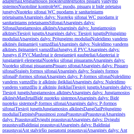
adapteriai
Dengiamosios plokštės
Integruotos pisuarų valdymo
sistemos
Nuotolinė kontrolė
WC puodų, pisuarų ir bidė prietaisų
jungtys
Nuotekų sifonai WC puodams ir sanitariniams
prietaisams
Atsarginės dalys: Nuotekų sifonai WC puodams ir
sanitariniams prietaisams
Sifonai
Atsarginės dalys:
Sifonai
Jungiamosios alkūnės
Atsarginės dalys: Jungiamosios
alkūnės
Tiesioji jungtis
Atsarginės dalys: Tiesioji jungtis
Prijungimo
moduliai
Atsarginės dalys: Prijungimo moduliai
Nuleidimo vandens
alkūnės ilginamieji vamzdžiai
Atsarginės dalys: Nuleidimo vandens
alkūnės ilginamieji vamzdžiai
Jungtys iš PVC
Atsarginės dalys:
Jungtys iš PVC
Manžetai ir dengiamieji gaubteliai
Adapteriai ir
jungiamieji elementai
Nuotekų sifonai pisuarams
Atsarginės dalys:
Nuotekų sifonai pisuarams
Pisuaro sifonai
Atsarginės dalys: Pisuaro
sifonai
Sraigės formos sifonai
Atsarginės dalys: Sraigės formos
sifonai
P-formos sifonai
Atsarginės dalys: P-formos sifonai
Nuleidimo
vandens vamzdžių ir alkūnių ilgikliai
Atsarginės dalys: Nuleidimo
vandens vamzdžių ir alkūnių ilgikliai
Tiesioji jungtis
Atsarginės dalys:
Tiesioji jungtis
Jungiamosios alkūnės
Atsarginės dalys: Jungiamosios
alkūnės
Manžetai
Bidė nuotekų sistemos
Atsarginės dalys: Bidė
nuotekų sistemos
P-formos sifonai
Atsarginės dalys: P-formos
sifonai
Tiesioji jungtis
Jungiamosios alkūnės
Dangčiai
Prijungimo
moduliai
Tarpinės
Prausimosi zona
Praustuvai
Praustuvai
Atsarginės
dalys: Praustuvai
Dvigubi praustuvai
Atsarginės dalys: Dvigubi
praustuvai
Baldiniai praustuvai
Atsarginės dalys: Baldiniai
praustuvai
Ant stalviršio pastatomi praustuvai
Atsarginės dalys: Ant