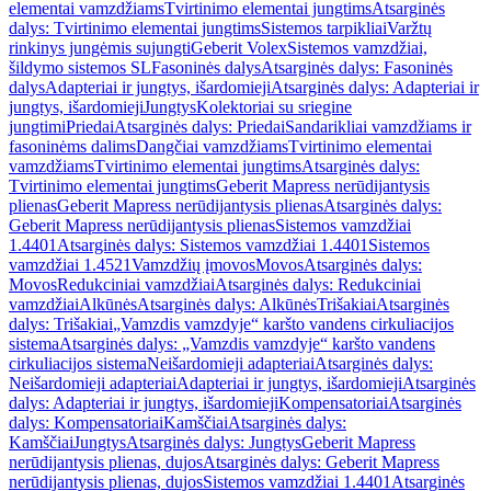
elementai vamzdžiams
Tvirtinimo elementai jungtims
Atsarginės
dalys: Tvirtinimo elementai jungtims
Sistemos tarpikliai
Varžtų
rinkinys jungėmis sujungti
Geberit Volex
Sistemos vamzdžiai,
šildymo sistemos SL
Fasoninės dalys
Atsarginės dalys: Fasoninės
dalys
Adapteriai ir jungtys, išardomieji
Atsarginės dalys: Adapteriai ir
jungtys, išardomieji
Jungtys
Kolektoriai su sriegine
jungtimi
Priedai
Atsarginės dalys: Priedai
Sandarikliai vamzdžiams ir
fasoninėms dalims
Dangčiai vamzdžiams
Tvirtinimo elementai
vamzdžiams
Tvirtinimo elementai jungtims
Atsarginės dalys:
Tvirtinimo elementai jungtims
Geberit Mapress nerūdijantysis
plienas
Geberit Mapress nerūdijantysis plienas
Atsarginės dalys:
Geberit Mapress nerūdijantysis plienas
Sistemos vamzdžiai
1.4401
Atsarginės dalys: Sistemos vamzdžiai 1.4401
Sistemos
vamzdžiai 1.4521
Vamzdžių įmovos
Movos
Atsarginės dalys:
Movos
Redukciniai vamzdžiai
Atsarginės dalys: Redukciniai
vamzdžiai
Alkūnės
Atsarginės dalys: Alkūnės
Trišakiai
Atsarginės
dalys: Trišakiai
„Vamzdis vamzdyje“ karšto vandens cirkuliacijos
sistema
Atsarginės dalys: „Vamzdis vamzdyje“ karšto vandens
cirkuliacijos sistema
Neišardomieji adapteriai
Atsarginės dalys:
Neišardomieji adapteriai
Adapteriai ir jungtys, išardomieji
Atsarginės
dalys: Adapteriai ir jungtys, išardomieji
Kompensatoriai
Atsarginės
dalys: Kompensatoriai
Kamščiai
Atsarginės dalys:
Kamščiai
Jungtys
Atsarginės dalys: Jungtys
Geberit Mapress
nerūdijantysis plienas, dujos
Atsarginės dalys: Geberit Mapress
nerūdijantysis plienas, dujos
Sistemos vamzdžiai 1.4401
Atsarginės