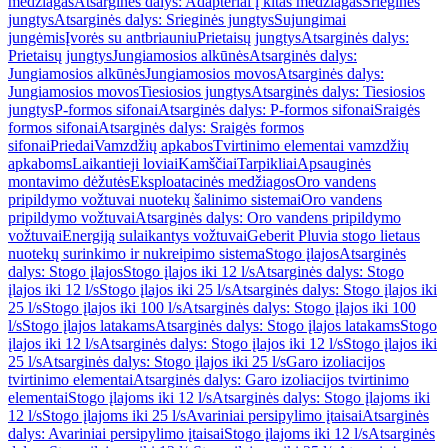
medžiagas
Atsarginės dalys: Adapteriai į kitas medžiagas
Srieginės
jungtys
Atsarginės dalys: Srieginės jungtys
Sujungimai
jungėmis
Įvorės su antbriauniu
Prietaisų jungtys
Atsarginės dalys:
Prietaisų jungtys
Jungiamosios alkūnės
Atsarginės dalys:
Jungiamosios alkūnės
Jungiamosios movos
Atsarginės dalys:
Jungiamosios movos
Tiesiosios jungtys
Atsarginės dalys: Tiesiosios
jungtys
P-formos sifonai
Atsarginės dalys: P-formos sifonai
Sraigės
formos sifonai
Atsarginės dalys: Sraigės formos
sifonai
Priedai
Vamzdžių apkabos
Tvirtinimo elementai vamzdžių
apkaboms
Laikantieji loviai
Kamščiai
Tarpikliai
Apsauginės
montavimo dėžutės
Eksploatacinės medžiagos
Oro vandens
pripildymo vožtuvai nuotekų šalinimo sistemai
Oro vandens
pripildymo vožtuvai
Atsarginės dalys: Oro vandens pripildymo
vožtuvai
Energiją sulaikantys vožtuvai
Geberit Pluvia stogo lietaus
nuotekų surinkimo ir nukreipimo sistema
Stogo įlajos
Atsarginės
dalys: Stogo įlajos
Stogo įlajos iki 12 l/s
Atsarginės dalys: Stogo
įlajos iki 12 l/s
Stogo įlajos iki 25 l/s
Atsarginės dalys: Stogo įlajos iki
25 l/s
Stogo įlajos iki 100 l/s
Atsarginės dalys: Stogo įlajos iki 100
l/s
Stogo įlajos latakams
Atsarginės dalys: Stogo įlajos latakams
Stogo
įlajos iki 12 l/s
Atsarginės dalys: Stogo įlajos iki 12 l/s
Stogo įlajos iki
25 l/s
Atsarginės dalys: Stogo įlajos iki 25 l/s
Garo izoliacijos
tvirtinimo elementai
Atsarginės dalys: Garo izoliacijos tvirtinimo
elementai
Stogo įlajoms iki 12 l/s
Atsarginės dalys: Stogo įlajoms iki
12 l/s
Stogo įlajoms iki 25 l/s
Avariniai persipylimo įtaisai
Atsarginės
dalys: Avariniai persipylimo įtaisai
Stogo įlajoms iki 12 l/s
Atsarginės