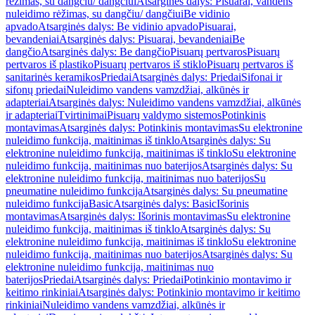
rėžimas, su dangčiu/ dangčiui
Atsarginės dalys: Pisuarai, vandens
nuleidimo rėžimas, su dangčiu/ dangčiui
Be vidinio
apvado
Atsarginės dalys: Be vidinio apvado
Pisuarai,
bevandeniai
Atsarginės dalys: Pisuarai, bevandeniai
Be
dangčio
Atsarginės dalys: Be dangčio
Pisuarų pertvaros
Pisuarų
pertvaros iš plastiko
Pisuarų pertvaros iš stiklo
Pisuarų pertvaros iš
sanitarinės keramikos
Priedai
Atsarginės dalys: Priedai
Sifonai ir
sifonų priedai
Nuleidimo vandens vamzdžiai, alkūnės ir
adapteriai
Atsarginės dalys: Nuleidimo vandens vamzdžiai, alkūnės
ir adapteriai
Tvirtinimai
Pisuarų valdymo sistemos
Potinkinis
montavimas
Atsarginės dalys: Potinkinis montavimas
Su elektronine
nuleidimo funkcija, maitinimas iš tinklo
Atsarginės dalys: Su
elektronine nuleidimo funkcija, maitinimas iš tinklo
Su elektronine
nuleidimo funkcija, maitinimas nuo baterijos
Atsarginės dalys: Su
elektronine nuleidimo funkcija, maitinimas nuo baterijos
Su
pneumatine nuleidimo funkcija
Atsarginės dalys: Su pneumatine
nuleidimo funkcija
Basic
Atsarginės dalys: Basic
Išorinis
montavimas
Atsarginės dalys: Išorinis montavimas
Su elektronine
nuleidimo funkcija, maitinimas iš tinklo
Atsarginės dalys: Su
elektronine nuleidimo funkcija, maitinimas iš tinklo
Su elektronine
nuleidimo funkcija, maitinimas nuo baterijos
Atsarginės dalys: Su
elektronine nuleidimo funkcija, maitinimas nuo
baterijos
Priedai
Atsarginės dalys: Priedai
Potinkinio montavimo ir
keitimo rinkiniai
Atsarginės dalys: Potinkinio montavimo ir keitimo
rinkiniai
Nuleidimo vandens vamzdžiai, alkūnės ir