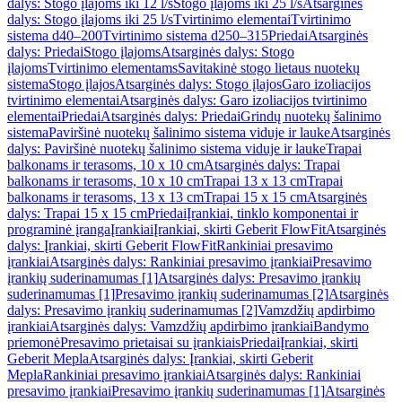
dalys: Stogo įlajoms iki 12 l/s
Stogo įlajoms iki 25 l/s
Atsarginės
dalys: Stogo įlajoms iki 25 l/s
Tvirtinimo elementai
Tvirtinimo
sistema d40–200
Tvirtinimo sistema d250–315
Priedai
Atsarginės
dalys: Priedai
Stogo įlajoms
Atsarginės dalys: Stogo
įlajoms
Tvirtinimo elementams
Savitakinė stogo lietaus nuotekų
sistema
Stogo įlajos
Atsarginės dalys: Stogo įlajos
Garo izoliacijos
tvirtinimo elementai
Atsarginės dalys: Garo izoliacijos tvirtinimo
elementai
Priedai
Atsarginės dalys: Priedai
Grindų nuotekų šalinimo
sistema
Paviršinė nuotekų šalinimo sistema viduje ir lauke
Atsarginės
dalys: Paviršinė nuotekų šalinimo sistema viduje ir lauke
Trapai
balkonams ir terasoms, 10 x 10 cm
Atsarginės dalys: Trapai
balkonams ir terasoms, 10 x 10 cm
Trapai 13 x 13 cm
Trapai
balkonams ir terasoms, 13 x 13 cm
Trapai 15 x 15 cm
Atsarginės
dalys: Trapai 15 x 15 cm
Priedai
Įrankiai, tinklo komponentai ir
programinė įranga
Įrankiai
Įrankiai, skirti Geberit FlowFit
Atsarginės
dalys: Įrankiai, skirti Geberit FlowFit
Rankiniai presavimo
įrankiai
Atsarginės dalys: Rankiniai presavimo įrankiai
Presavimo
įrankių suderinamumas [1]
Atsarginės dalys: Presavimo įrankių
suderinamumas [1]
Presavimo įrankių suderinamumas [2]
Atsarginės
dalys: Presavimo įrankių suderinamumas [2]
Vamzdžių apdirbimo
įrankiai
Atsarginės dalys: Vamzdžių apdirbimo įrankiai
Bandymo
priemonė
Presavimo prietaisai su įrankiais
Priedai
Įrankiai, skirti
Geberit Mepla
Atsarginės dalys: Įrankiai, skirti Geberit
Mepla
Rankiniai presavimo įrankiai
Atsarginės dalys: Rankiniai
presavimo įrankiai
Presavimo įrankių suderinamumas [1]
Atsarginės